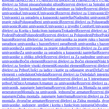
dijelovi za Sifoni pisoara
Spiralni sifoni
Rezervni dijelovi za Spiralni si
dijelovi za Spojni komadi
Odvodne garniture za bidee
Rezervni dijelov
umivaonika
Umivaonici
Umivaonici
Rezervni dijelovi za Umivaonici
Dv
Umivaonici za ugradnju u kupaonski namještaj
Nadpultni umivaonici
R
pranje ruku
Poluugradbeni umivaonici
Rezervni dijelovi za Poluugrad
umivaonici
Kutni umivaonici
Umivaonici u izvedbi Comfort
Umivaonic
dijelovi za Korita s funkcijom ispiranja
Trokaderi
Rezervni dijelovi za 
Podesti
Podesti
Polupodesti
Rezervni dijelovi za Polupodesti
Pribor
Pokl
bazom
Rezervni dijelovi za Setovi umivaonika za pranje ruku s bazom
ugradnog umivaonika s bazom
Setovi ugradbenih umivaonika s bazo
umivaonike
Za umivaonike za pranje ruku
Rezervni dijelovi za Za umi
umivaonike
Za umivaonike za ugradnju u kupaonski namještaj
Rezervn
umivaonike u obliku zdjele
Rezervni dijelovi za Za nadpultne umivaon
umivaonike
Bočni elementi
Rezervni dijelovi za Bočni elementi
Niski b
dijelovi za Srednje visoki elementi
Konzolni elementi
Rezervni dijelov
dijelovi za Pribor
Ulošci za ladice i kutije za odlaganje stvari
Držači ruč
elementi s ogledalom
Ogledala
Rezervni dijelovi za Ogledala
S integri
ogledalom
S integriranom rasvjetom
Rezervni dijelovi za S integriran
pribor
Utičnice
Armature
Armature za umivaonike
Rezervni dijelovi za
umivaonik, napajanje baterijama
Rezervni dijelovi za Montaža na umiv
generatorom
Montaža na umivaonik, jednoručne armature
Rezervni di
napajanje
Zidna montaža, napajanje baterijama
Rezervni dijelovi za Zi
montaža, dvoručne armature
Rezervni dijelovi za Zidna montaža, dvo
umivaonike, sudopere, uređaje i korita s funkcijom ispiranja
Odvodne g