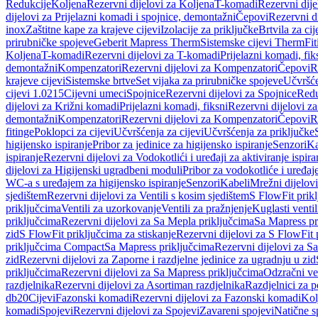
Redukcije
Koljena
Rezervni dijelovi za Koljena
T-komadi
Rezervni dij
dijelovi za Prijelazni komadi i spojnice, demontažni
Čepovi
Rezervni d
inox
Zaštitne kape za krajeve cijevi
Izolacije za priključke
Brtvila za cije
prirubničke spojeve
Geberit Mapress Therm
Sistemske cijevi Therm
Fit
Koljena
T-komadi
Rezervni dijelovi za T-komadi
Prijelazni komadi, fik
demontažni
Kompenzatori
Rezervni dijelovi za Kompenzatori
Čepovi
R
krajeve cijevi
Sistemske brtve
Set vijaka za prirubničke spojeve
Učvršće
cijevi 1.0215
Cijevni umeci
Spojnice
Rezervni dijelovi za Spojnice
Redu
dijelovi za Križni komadi
Prijelazni komadi, fiksni
Rezervni dijelovi za
demontažni
Kompenzatori
Rezervni dijelovi za Kompenzatori
Čepovi
R
fitinge
Poklopci za cijevi
Učvršćenja za cijevi
Učvršćenja za priključke
higijensko ispiranje
Pribor za jedinice za higijensko ispiranje
Senzori
Ka
ispiranje
Rezervni dijelovi za Vodokotlići i uređaji za aktiviranje ispi
dijelovi za Higijenski ugradbeni moduli
Pribor za vodokotliće i uređaj
WC-a s uređajem za higijensko ispiranje
Senzori
Kabeli
Mrežni dijelovi
sjedištem
Rezervni dijelovi za Ventili s kosim sjedištem
S FlowFit prikl
priključcima
Ventili za uzorkovanje
Ventili za pražnjenje
Kuglasti ventil
priključcima
Rezervni dijelovi za Sa Mepla priključcima
Sa Mapress pr
zid
S FlowFit priključcima za stiskanje
Rezervni dijelovi za S FlowFit 
priključcima Compact
Sa Mapress priključcima
Rezervni dijelovi za S
zid
Rezervni dijelovi za Zaporne i razdjelne jedinice za ugradnju u zid
priključcima
Rezervni dijelovi za Sa Mapress priključcima
Odzračni ven
razdjelnika
Rezervni dijelovi za Asortiman razdjelnika
Razdjelnici za p
db20
Cijevi
Fazonski komadi
Rezervni dijelovi za Fazonski komadi
Kol
komadi
Spojevi
Rezervni dijelovi za Spojevi
Zavareni spojevi
Natične s