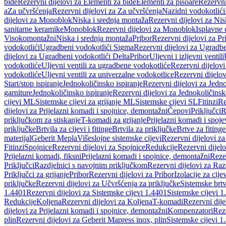
bide
Rezervni dijelovi za Elementi za bide
Elementi za pisoare
Rezervni
a
Za učvršćenja
Rezervni dijelovi za Za učvršćenja
Nazidni vodokotlići
dijelovi za Monoblok
Niska i srednja montaža
Rezervni dijelovi za Nis
sanitarne keramike
Monoblok
Rezervni dijelovi za Monoblok
Isplavne 
Visokomontažni
Niska i srednja montaža
Pribor
Rezervni dijelovi za Pr
vodokotlići
Ugradbeni vodokotlići Sigma
Rezervni dijelovi za Ugradb
dijelovi za Ugradbeni vodokotlići Delta
Pribor
Uljevni i izljevni ventili
vodokotliće
Uljevni ventili za ugradbene vodokotliće
Rezervni dijelovi
vodokotliće
Uljevni ventili za univerzalne vodokotlice
Rezervni dijelov
Start/stop ispiranje
Jednokoličinsko ispiranje
Rezervni dijelovi za Jedno
garniture
Jednokoličinsko ispiranje
Rezervni dijelovi za Jednokoličinsk
cijevi ML
Sistemske cijevi za grijanje ML
Sistemske cijevi SL
Fitinzi
Re
dijelovi za Prijelazni komadi i spojnice, demontažni
Čepovi
Priključci
R
priključkom za stiskanje
T-komadi za grijanje
Prijelazni komadi i spoje
priključke
Brtvila za cijevi i fitinge
Brtvila za priključke
Brtve za fitinge
materijal
Geberit Mepla
Višeslojne sistemske cijevi
Rezervni dijelovi za
Fitinzi
Spojnice
Rezervni dijelovi za Spojnice
Redukcije
Rezervni dijel
Prijelazni komadi, fiksni
Prijelazni komadi i spojnice, demontažni
Rezer
Priključci
Razdjelnici s navojnim priključkom
Rezervni dijelovi za Raz
Priključci za grijanje
Pribor
Rezervni dijelovi za Pribor
Izolacije za cijev
priključke
Rezervni dijelovi za Učvršćenja za priključke
Sistemske brt
1.4401
Rezervni dijelovi za Sistemske cijevi 1.4401
Sistemske cijevi 1
Redukcije
Koljena
Rezervni dijelovi za Koljena
T-komadi
Rezervni dij
dijelovi za Prijelazni komadi i spojnice, demontažni
Kompenzatori
Rez
plin
Rezervni dijelovi za Geberit Mapress inox, plin
Sistemske cijevi 1