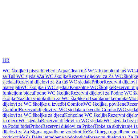
HR
WC školjke i pisoari
Geberit AquaClean tuš WC-i
Kompletni tuš WC-i
za Tuš WC sjedala
Za WC školjke
Rezervni dijelovi za Za WC školjke
sjedala
Rezervni dijelovi za Za tuš WC sjedala
Pribor
Rezervni dijelovi
materijali
WC školjke i WC sjedala
Konzolne WC školjke
Rezervni di
funkcijom bidea
Podne WC školjke
Rezervni dijelovi za Podne WC šk
školjke
Nazidni vodokotlići za WC školjke od sanitarne keramike
Mon
dijelovi za WC školjke u izvedbi Comfort
WC školjke, povišene
Rezer
Comfort
Rezervni dijelovi za WC sjedala u izvedbi Comfort
WC sjeda
dijelovi za WC školjke za djecu
Konzolne WC školjke
Rezervni dijel
za djecu
WC sjedala
Rezervni dijelovi za WC sjedala
WC sjedala bez p
za Podni bidei
Pribor
Rezervni dijelovi za Pribor
Tipke za aktiviranje i 
dijelovi za Za Sigma ugradbene vodokotliće
Za Omega ugradbene vod
vodokotliće
Za Delta ugradbene vodokotliće
Rezervni dijelovi za Za 