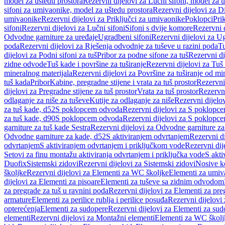
model za uštedu prostora
Rezervni dijelovi za Lučni sifoni, model za u
sifoni za umivaonike, model za uštedu prostora
Rezervni dijelovi za D
umivaonike
Rezervni dijelovi za Priključci za umivaonike
Poklopci
Prik
sifoni
Rezervni dijelovi za Lučni sifoni
Sifoni s dvije komore
Rezervni d
Odvodne garniture za uređaje
Ugradbeni sifoni
Rezervni dijelovi za Ug
poda
Rezervni dijelovi za Rješenja odvodnje za tuševe u razini poda
Tu
dijelovi za Podni sifoni za tuš
Pribor za podne sifone za tuš
Rezervni di
zidne odvode
Tuš kade i površine za tuširanje
Rezervni dijelovi za Tuš 
mineralnog materijala
Rezervni dijelovi za Površine za tuširanje od mi
tuš kada
Pribor
Kabine, pregradne stijene i vrata za tuš prostor
Rezervni 
dijelovi za Pregradne stijene za tuš prostor
Vrata za tuš prostor
Rezervni
odlaganje za niše za tuševe
Kutije za odlaganje za niše
Rezervni dijelov
za tuš kade, d52
S poklopcem odvoda
Rezervni dijelovi za S poklopc
za tuš kade, d90
S poklopcem odvoda
Rezervni dijelovi za S poklopc
garniture za tuš kade Sestra
Rezervni dijelovi za Odvodne garniture za
Odvodne garniture za kade, d52
S aktiviranjem odvrtanjem
Rezervni di
odvrtanjem
S aktiviranjem odvrtanjem i priključkom vode
Rezervni dij
Setovi za finu montažu aktiviranja odvrtanjem i priključka vode
S akti
Duofix
Sistemski zidovi
Rezervni dijelovi za Sistemski zidovi
Nosive k
školjke
Rezervni dijelovi za Elementi za WC školjke
Elementi za umiv
dijelovi za Elementi za pisoare
Elementi za tuševe sa zidnim odvodom
za pregrade za tuš u ravnini poda
Rezervni dijelovi za Elementi za pre
armature
Elementi za perilice rublja i perilice posuđa
Rezervni dijelovi 
opterećenja
Elementi za sudopere
Rezervni dijelovi za Elementi za sud
elementi
Rezervni dijelovi za Montažni elementi
Elementi za WC školj