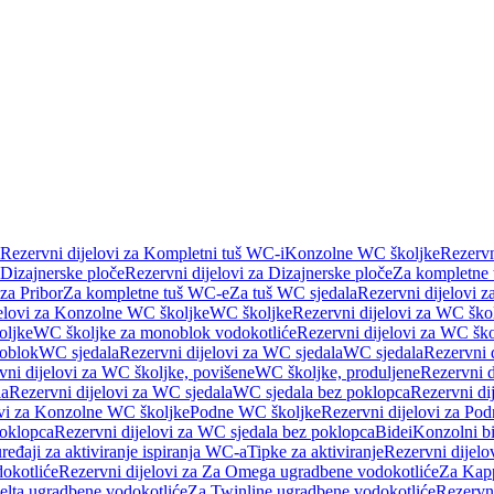
Rezervni dijelovi za Kompletni tuš WC-i
Konzolne WC školjke
Rezervn
Dizajnerske ploče
Rezervni dijelovi za Dizajnerske ploče
Za kompletne
 za Pribor
Za kompletne tuš WC-e
Za tuš WC sjedala
Rezervni dijelovi z
jelovi za Konzolne WC školjke
WC školjke
Rezervni dijelovi za WC ško
oljke
WC školjke za monoblok vodokotliće
Rezervni dijelovi za WC šk
oblok
WC sjedala
Rezervni dijelovi za WC sjedala
WC sjedala
Rezervni 
vni dijelovi za WC školjke, povišene
WC školjke, produljene
Rezervni d
la
Rezervni dijelovi za WC sjedala
WC sjedala bez poklopca
Rezervni di
ovi za Konzolne WC školjke
Podne WC školjke
Rezervni dijelovi za Po
oklopca
Rezervni dijelovi za WC sjedala bez poklopca
Bidei
Konzolni bi
uređaji za aktiviranje ispiranja WC-a
Tipke za aktiviranje
Rezervni dijelov
okotliće
Rezervni dijelovi za Za Omega ugradbene vodokotliće
Za Kapp
Delta ugradbene vodokotliće
Za Twinline ugradbene vodokotliće
Rezervni