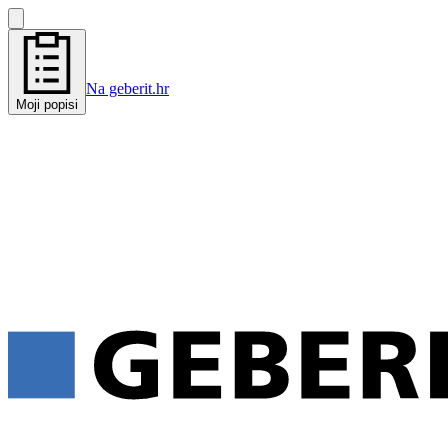
Na geberit.hr
Moji popisi