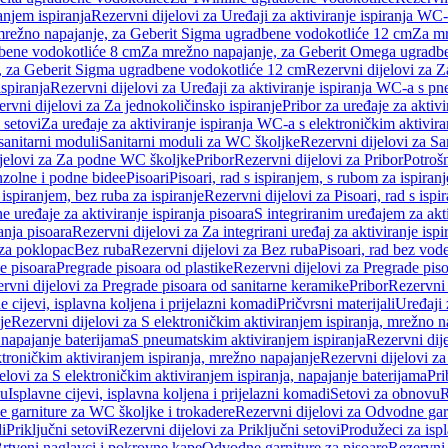
anjem ispiranja
Rezervni dijelovi za Uređaji za aktiviranje ispiranja WC-
 mrežno napajanje, za Geberit Sigma ugradbene vodokotliće 12 cm
Za mr
dbene vodokotliće 8 cm
Za mrežno napajanje, za Geberit Omega ugradb
a, za Geberit Sigma ugradbene vodokotliće 12 cm
Rezervni dijelovi za 
spiranja
Rezervni dijelovi za Uređaji za aktiviranje ispiranja WC-a s p
rvni dijelovi za Za jednokoličinsko ispiranje
Pribor za uređaje za aktiv
 setovi
Za uređaje za aktiviranje ispiranja WC-a s elektroničkim aktivira
sanitarni moduli
Sanitarni moduli za WC školjke
Rezervni dijelovi za S
jelovi za Za podne WC školjke
Pribor
Rezervni dijelovi za Pribor
Potrošn
nzolne i podne bidee
Pisoari
Pisoari, rad s ispiranjem, s rubom za ispiranj
s ispiranjem, bez ruba za ispiranje
Rezervni dijelovi za Pisoari, rad s ispi
 uređaje za aktiviranje ispiranja pisoara
S integriranim uređajem za akti
ranja pisoara
Rezervni dijelovi za Za integrirani uređaj za aktiviranje ispi
 za poklopac
Bez ruba
Rezervni dijelovi za Bez ruba
Pisoari, rad bez vod
e pisoara
Pregrade pisoara od plastike
Rezervni dijelovi za Pregrade piso
rvni dijelovi za Pregrade pisoara od sanitarne keramike
Pribor
Rezervni 
e cijevi, isplavna koljena i prijelazni komadi
Pričvrsni materijali
Uređaji 
je
Rezervni dijelovi za S elektroničkim aktiviranjem ispiranja, mrežno n
 napajanje baterijama
S pneumatskim aktiviranjem ispiranja
Rezervni dij
ktroničkim aktiviranjem ispiranja, mrežno napajanje
Rezervni dijelovi za
elovi za S elektroničkim aktiviranjem ispiranja, napajanje baterijama
Pri
du
Isplavne cijevi, isplavna koljena i prijelazni komadi
Setovi za obnovu
R
 garniture za WC školjke i trokadere
Rezervni dijelovi za Odvodne gar
i
Priključni setovi
Rezervni dijelovi za Priključni setovi
Produžeci za isp
rtveni naglavci i pokrovne kape
Odvodne garniture za pisoare
Rezervni 