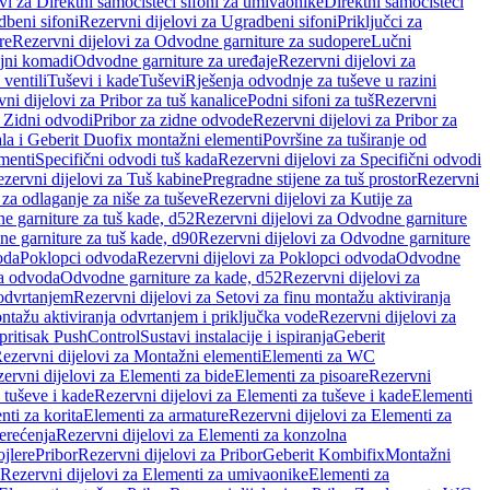
vi za Direktni samočisteći sifoni za umivaonike
Direktni samočisteći
beni sifoni
Rezervni dijelovi za Ugradbeni sifoni
Priključci za
re
Rezervni dijelovi za Odvodne garniture za sudopere
Lučni
ojni komadi
Odvodne garniture za uređaje
Rezervni dijelovi za
 ventili
Tuševi i kade
Tuševi
Rješenja odvodnje za tuševe u razini
ni dijelovi za Pribor za tuš kanalice
Podni sifoni za tuš
Rezervni
a Zidni odvodi
Pribor za zidne odvode
Rezervni dijelovi za Pribor za
ala i Geberit Duofix montažni elementi
Površine za tuširanje od
menti
Specifični odvodi tuš kada
Rezervni dijelovi za Specifični odvodi
zervni dijelovi za Tuš kabine
Pregradne stijene za tuš prostor
Rezervni
 za odlaganje za niše za tuševe
Rezervni dijelovi za Kutije za
 garniture za tuš kade, d52
Rezervni dijelovi za Odvodne garniture
e garniture za tuš kade, d90
Rezervni dijelovi za Odvodne garniture
oda
Poklopci odvoda
Rezervni dijelovi za Poklopci odvoda
Odvodne
ca odvoda
Odvodne garniture za kade, d52
Rezervni dijelovi za
 odvrtanjem
Rezervni dijelovi za Setovi za finu montažu aktiviranja
ntažu aktiviranja odvrtanjem i priključka vode
Rezervni dijelovi za
 pritisak PushControl
Sustavi instalacije i ispiranja
Geberit
ezervni dijelovi za Montažni elementi
Elementi za WC
ervni dijelovi za Elementi za bide
Elementi za pisoare
Rezervni
 tuševe i kade
Rezervni dijelovi za Elementi za tuševe i kade
Elementi
nti za korita
Elementi za armature
Rezervni dijelovi za Elementi za
erećenja
Rezervni dijelovi za Elementi za konzolna
ojlere
Pribor
Rezervni dijelovi za Pribor
Geberit Kombifix
Montažni
Rezervni dijelovi za Elementi za umivaonike
Elementi za