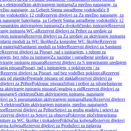
a s elektroničkim aktiviranjem ispiranja
Za mrežno napajanje, za
ežno napajanje, za Geberit Sigma ugradbene vodokotliće 8
ene vodokotliće 12 cm
Rezervni dijelovi za Za mrežno napajanje, za
Za napajanje baterijama, za Geberit Sigma ugradbene vodokotliće 12
neumatskim aktiviranjem ispiranja
Za dvokoličinsko ispiranje
Rezervni
iranje ispiranja WC-a
Rezervni dijelovi za Pribor za uređaje za
njem ispiranja
Rezervni dijelovi za Za uređaje za aktiviranje ispiranja
anitarni moduli za WC školjke
Za konzolne WC školjke
Rezervni
i materijali
Sanitarni moduli za bidee
Rezervni dijelovi za Sanitarni
e
Rezervni dijelovi za Pisoari, rad s ispiranjem, s rubom za
ranjem, bez ruba za ispiranje
Za nazidne i ugradbene uređaje za
viranje ispiranja pisoara
Rezervni dijelovi za S integriranim uređajem
ranja pisoara
Pisoari, rad s ispiranjem, s poklopcem / za
e
Rezervni dijelovi za Pisoari, rad bez vode
Bez poklopca
Rezervni
ara od plastike
Pregrade pisoara od stakla
Rezervni dijelovi za
dijelovi za Pribor
Poklopac pisoara
Sifoni i pribor za sifone
Isplavne
za aktiviranje ispiranja pisoara
Ugradnja u zid
Rezervni dijelovi za
apajanje
S elektroničkim aktiviranjem ispiranja, napajanje
elovi za S pneumatskim aktiviranjem ispiranja
Basic
Rezervni dijelovi
 S elektroničkim aktiviranjem ispiranja, mrežno napajanje
S
bor
Rezervni dijelovi za Pribor
Setovi za grubu gradnju i setovi za
ezervni dijelovi za Setovi za obnovu
Pokrovne ploče
Integrirana
niture za WC školjke i trokadere
Priključna koljena
Rezervni dijelovi
lavna koljena
Rezervni dijelovi za Produžeci za isplavna
dijelovi za Odvodne garniture za pisoare
Sifoni pisoara
Rezervni