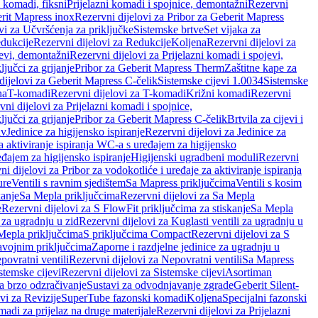
i komadi, fiksni
Prijelazni komadi i spojnice, demontažni
Rezervni
rit Mapress inox
Rezervni dijelovi za Pribor za Geberit Mapress
vi za Učvršćenja za priključke
Sistemske brtve
Set vijaka za
dukcije
Rezervni dijelovi za Redukcije
Koljena
Rezervni dijelovi za
jevi, demontažni
Rezervni dijelovi za Prijelazni komadi i spojevi,
ljučci za grijanje
Pribor za Geberit Mapress Therm
Zaštitne kape za
dijelovi za Geberit Mapress C-čelik
Sistemske cijevi 1.0034
Sistemske
na
T-komadi
Rezervni dijelovi za T-komadi
Križni komadi
Rezervni
ni dijelovi za Prijelazni komadi i spojnice,
ljučci za grijanje
Pribor za Geberit Mapress C-čelik
Brtvila za cijevi i
av
Jedinice za higijensko ispiranje
Rezervni dijelovi za Jedinice za
za aktiviranje ispiranja WC-a s uređajem za higijensko
đajem za higijensko ispiranje
Higijenski ugradbeni moduli
Rezervni
i dijelovi za Pribor za vodokotliće i uređaje za aktiviranje ispiranja
ure
Ventili s ravnim sjedištem
Sa Mapress priključcima
Ventili s kosim
kanje
Sa Mepla priključcima
Rezervni dijelovi za Sa Mepla
e
Rezervni dijelovi za S FlowFit priključcima za stiskanje
Sa Mepla
i za ugradnju u zid
Rezervni dijelovi za Kuglasti ventili za ugradnju u
 Mepla priključcima
S priključcima Compact
Rezervni dijelovi za S
avojnim priključcima
Zaporne i razdjelne jedinice za ugradnju u
povratni ventili
Rezervni dijelovi za Nepovratni ventili
Sa Mapress
stemske cijevi
Rezervni dijelovi za Sistemske cijevi
Asortiman
za brzo odzračivanje
Sustavi za odvodnjavanje zgrade
Geberit Silent-
vi za Revizije
SuperTube fazonski komadi
Koljena
Specijalni fazonski
madi za prijelaz na druge materijale
Rezervni dijelovi za Prijelazni