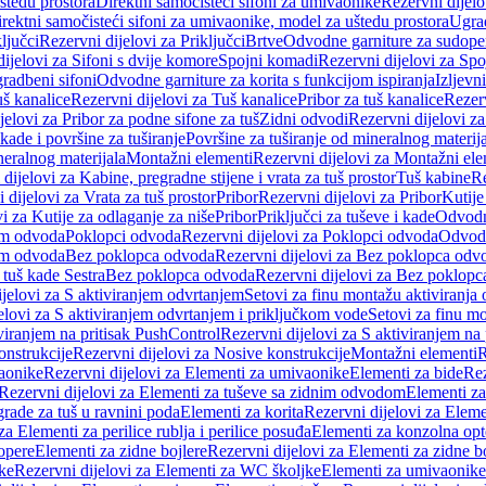
štedu prostora
Direktni samočisteći sifoni za umivaonike
Rezervni dijelo
irektni samočisteći sifoni za umivaonike, model za uštedu prostora
Ugrad
ljučci
Rezervni dijelovi za Priključci
Brtve
Odvodne garniture za sudope
ijelovi za Sifoni s dvije komore
Spojni komadi
Rezervni dijelovi za Sp
radbeni sifoni
Odvodne garniture za korita s funkcijom ispiranja
Izljevni
š kanalice
Rezervni dijelovi za Tuš kanalice
Pribor za tuš kanalice
Rezerv
jelovi za Pribor za podne sifone za tuš
Zidni odvodi
Rezervni dijelovi z
kade i površine za tuširanje
Površine za tuširanje od mineralnog materij
neralnog materijala
Montažni elementi
Rezervni dijelovi za Montažni ele
dijelovi za Kabine, pregradne stijene i vrata za tuš prostor
Tuš kabine
Re
 dijelovi za Vrata za tuš prostor
Pribor
Rezervni dijelovi za Pribor
Kutije
i za Kutije za odlaganje za niše
Pribor
Priključci za tuševe i kade
Odvodne
em odvoda
Poklopci odvoda
Rezervni dijelovi za Poklopci odvoda
Odvodn
em odvoda
Bez poklopca odvoda
Rezervni dijelovi za Bez poklopca odv
 tuš kade Sestra
Bez poklopca odvoda
Rezervni dijelovi za Bez poklop
jelovi za S aktiviranjem odvrtanjem
Setovi za finu montažu aktiviranja
elovi za S aktiviranjem odvrtanjem i priključkom vode
Setovi za finu mo
viranjem na pritisak PushControl
Rezervni dijelovi za S aktiviranjem na
onstrukcije
Rezervni dijelovi za Nosive konstrukcije
Montažni elementi
R
aonike
Rezervni dijelovi za Elementi za umivaonike
Elementi za bide
Rez
Rezervni dijelovi za Elementi za tuševe sa zidnim odvodom
Elementi za
grade za tuš u ravnini poda
Elementi za korita
Rezervni dijelovi za Eleme
za Elementi za perilice rublja i perilice posuđa
Elementi za konzolna opt
opere
Elementi za zidne bojlere
Rezervni dijelovi za Elementi za zidne b
ke
Rezervni dijelovi za Elementi za WC školjke
Elementi za umivaonike