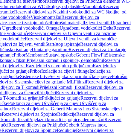
 Elementi za tuševe
Pribor
Rezervni dijelovi za Pribor
Za elemente WC-
zidni vodokotlići za WC školjke, od plastike
Monoblok
Rezervni
keramike
Rezervni dijelovi za Nazidni vodokotlići za WC školjke, od
zidne vodokotliće
Visokomontažni
Rezervni dijelovi za
ce, rozete i zastojni ulošci
Potrošni materijal
Izljevni ventili
Ugradbeni
za Ugradbeni vodokotlići Omega
Ugradbeni vodokotlići Delta
Rezervni
idne vodokotliće
Rezervni dijelovi za Uljevni ventili za nazidne
ke vodokotliće
Rezervni dijelovi za Uljevni ventili za keramičke
jelovi za Izljevni ventili
Start/stop ispiranje
Rezervni dijelovi za
ičinsko ispiranje
Unutarnje garniture
Rezervni dijelovi za Unutarnje
spiranje
Pribor
Membrane
Sustavi opskrbe
Geberit FlowFit
Sistemske
 komadi, fiksni
Prijelazni komadi i spojnice, demontažni
Rezervni
ni dijelovi za Razdjelnici s navojnim priključkom
Razdjelnik s
jučci za grijanje
Pribor
Izolacije za cijevi i fitinge
Izolacije za
 priključke
Sistemske brtve
Set vijaka za prirubničke spojeve
Potrošni
elovi za Sistemske cijevi za grijanje ML
Fitinzi
Rezervni dijelovi za
 dijelovi za T-komadi
Prijelazni komadi, fiksni
Rezervni dijelovi za
i dijelovi za Čepovi
Priključci
Rezervni dijelovi za
za T-komadi za grijanje
Priključci za grijanje
Rezervni dijelovi za
jučke
Poklopci za cijevi
Učvršćenja za cijevi
Učvršćenja za
s inox
Rezervni dijelovi za Geberit Mapress inox
Sistemske cijevi
e
Rezervni dijelovi za Spojnice
Redukcije
Rezervni dijelovi za
i komadi, fiksni
Prijelazni komadi i spojnice, demontažni
Rezervni
jučci
Rezervni dijelovi za Priključci
Geberit Mapress inox,
e
Rezervni dijelovi za Spojnice
Redukcije
Rezervni dijelovi za