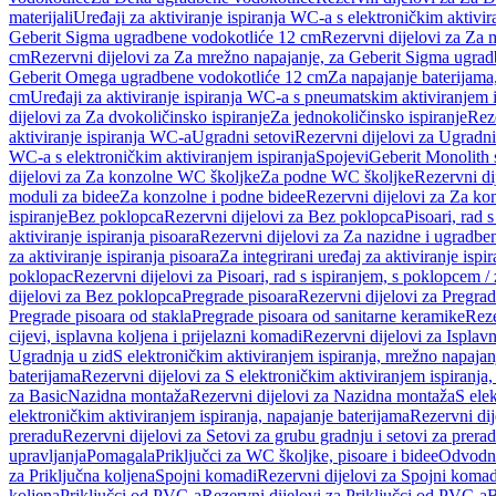
materijali
Uređaji za aktiviranje ispiranja WC-a s elektroničkim aktivir
Geberit Sigma ugradbene vodokotliće 12 cm
Rezervni dijelovi za Za
cm
Rezervni dijelovi za Za mrežno napajanje, za Geberit Sigma ugra
Geberit Omega ugradbene vodokotliće 12 cm
Za napajanje baterijam
cm
Uređaji za aktiviranje ispiranja WC-a s pneumatskim aktiviranjem i
dijelovi za Za dvokoličinsko ispiranje
Za jednokoličinsko ispiranje
Reze
aktiviranje ispiranja WC-a
Ugradni setovi
Rezervni dijelovi za Ugradni
WC-a s elektroničkim aktiviranjem ispiranja
Spojevi
Geberit Monolith 
dijelovi za Za konzolne WC školjke
Za podne WC školjke
Rezervni di
moduli za bidee
Za konzolne i podne bidee
Rezervni dijelovi za Za ko
ispiranje
Bez poklopca
Rezervni dijelovi za Bez poklopca
Pisoari, rad 
aktiviranje ispiranja pisoara
Rezervni dijelovi za Za nazidne i ugradbene
za aktiviranje ispiranja pisoara
Za integrirani uređaj za aktiviranje ispi
poklopac
Rezervni dijelovi za Pisoari, rad s ispiranjem, s poklopcem /
dijelovi za Bez poklopca
Pregrade pisoara
Rezervni dijelovi za Pregrad
Pregrade pisoara od stakla
Pregrade pisoara od sanitarne keramike
Reze
cijevi, isplavna koljena i prijelazni komadi
Rezervni dijelovi za Isplavn
Ugradnja u zid
S elektroničkim aktiviranjem ispiranja, mrežno napajan
baterijama
Rezervni dijelovi za S elektroničkim aktiviranjem ispiranja,
za Basic
Nazidna montaža
Rezervni dijelovi za Nazidna montaža
S ele
elektroničkim aktiviranjem ispiranja, napajanje baterijama
Rezervni dij
preradu
Rezervni dijelovi za Setovi za grubu gradnju i setovi za prera
upravljanja
Pomagala
Priključci za WC školjke, pisoare i bidee
Odvodne
za Priključna koljena
Spojni komadi
Rezervni dijelovi za Spojni komad
koljena
Priključci od PVC-a
Rezervni dijelovi za Priključci od PVC-a
B