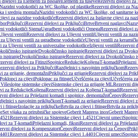
 dijelovi za Elementi za pisoare
Elementi za tuševe
Rezervni dijelovi za
Nazidni vodokotlići za WC školjke, od plastike
Rezervni dijelovi za Na
ka i srednja montaža
Nazidni vodokotlići za WC školjke, od sanitarne 
cijevi za nazidne vodokotliće
Rezervni dijelovi za Isplavne cijevi za na
ibor
Priključci
Rezervni dijelovi za Priključci
Brtve
Brtveni naglavci
Nazuvi
eni vodokotlići Sigma
Ugradbeni vodokotlići Omega
Rezervni dijelovi 
Uljevni ventili
Rezervni dijelovi za Uljevni ventili
Uljevni ventili za naz
 za Uljevni ventili za ugradbene vodokotliće
Uljevni ventili za keramič
i za Uljevni ventili za univerzalne vodokotlice
Izljevni ventili
Rezervni di
količinsko ispiranje
Dvokoličinsko ispiranje
Rezervni dijelovi za Dvokol
o ispiranje
Dvokoličinsko ispiranje
Rezervni dijelovi za Dvokoličinsko i
zervni dijelovi za Fitinzi
Spojnice
Redukcije
Koljena
T-komadi
Prijelazni
ezervni dijelovi za Priključci
Razdjelnici s navojnim priključkom
Rezerv
vi za grijanje, demontažni
Priključci za grijanje
Rezervni dijelovi za Prikl
Poklopci za cijevi
Poklopac za fitinge
Učvršćenja za cijevi
Učvršćenja za
 Višeslojne sistemske cijevi
Sistemske cijevi za grijanje ML
Rezervni dij
ovi za Redukcije
Koljena
Rezervni dijelovi za Koljena
T-komadi
Rezervni
vni dijelovi za Prijelazni komadi i spojnice, demontažni
Čepovi
Rezervn
djelnici s navojnim priključkom
T-komadi za grijanje
Rezervni dijelovi 
i i fitinge
Izolacije za priključke
Brtvila za cijevi i fitinge
Brtvila za prikl
ve
Set vijaka za prirubničke spojeve
Geberit Mapress inox
Geberit Mapres
.4521
Rezervni dijelovi za Sistemske cijevi 1.4521
Cijevni umeci
Spojnic
elovi za T-komadi
Prijelazni komadi, fiksni
Rezervni dijelovi za Prijelazn
ervni dijelovi za Kompenzatori
Čepovi
Rezervni dijelovi za Čepovi
Prikl
.4401
Rezervni dijelovi za Sistemske cijevi 1.4401
Cijevni umeci
Spojnic