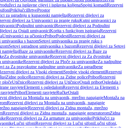
rodužeci za isplavne cijevi i isplavna koljena
Spojni komadi
Rezervni
sifoni
Priključci
Brtve
Prostor
ci za ugradnju u kupaonski namještaj
Rezervni dijelovi za
ervni dijelovi za Umivaonici za pranje ruku
Kutni umivaonici za
mivaonici
Podpultni umivaonici
Rezervni dijelovi za Podpultni
ijelovi za Ostali umivaonici
Korita s funkcijom ispiranja
Rezervni
ta
Umivaonici za učionice
Pribor
Podesti
Rezervni dijelovi za
i umivaonika s bazom
Setovi umivaonika za pranje ruku s
bazom
Setovi ugradnog umivaonika s bazom
Rezervni dijelovi za Setovi
 namještaj
Baze za umivaonike
Rezervni dijelovi za Baze za
ike
Za dvostruke umivaonike
Rezervni dijelovi za Za dvostruke
a umivaonike
Rezervni dijelovi za Ploče za umivaonike
Za nadpultne
lovi za Za pravokutne nadpultne umivaonike
Za ugradbene
Rezervni dijelovi za Visoki elementi
Srednje visoki elementi
Rezervni
štaj
Zidne police
Rezervni dijelovi za Zidne police
Pribor
Rezervni
 ploče
Utičnice
Rezervni dijelovi za Utičnice
Ostali pribor
Ogledala i
irane rasvjete
Elementi s ogledalom
Rezervni dijelovi za Elementi s
 rasvjete
Pribor
Elementi rasvjete
Ručke
Ostali
rvni dijelovi za Montaža na umivaonik, mrežno napajanje
Montaža na
orom
Rezervni dijelovi za Montaža na umivaonik, napajanje
režno napajanje
Rezervni dijelovi za Zidna montaža, mrežno
om
Rezervni dijelovi za Zidna montaža, napajanje generatorom
Zidna
nike
Rezervni dijelovi za Za armature za umivaonike
Priključci za
ivaonike
Lučni sifoni
Rezervni dijelovi za Lučni sifoni
Lučni sifoni,