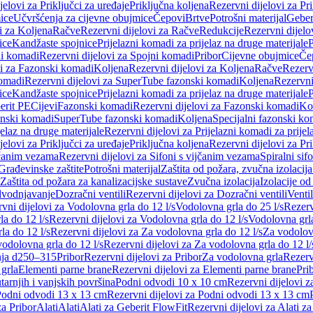
jelovi za Priključci za uređaje
Priključna koljena
Rezervni dijelovi za Pr
ice
Učvršćenja za cijevne obujmice
Čepovi
Brtve
Potrošni materijal
Geber
i za Koljena
Račve
Rezervni dijelovi za Račve
Redukcije
Rezervni dijelo
ice
Kandžaste spojnice
Prijelazni komadi za prijelaz na druge materijale
P
i komadi
Rezervni dijelovi za Spojni komadi
Pribor
Cijevne obujmice
Če
vi za Fazonski komadi
Koljena
Rezervni dijelovi za Koljena
Račve
Rezerv
omadi
Rezervni dijelovi za SuperTube fazonski komadi
Koljena
Rezervni
ice
Kandžaste spojnice
Prijelazni komadi za prijelaz na druge materijale
P
erit PE
Cijevi
Fazonski komadi
Rezervni dijelovi za Fazonski komadi
Ko
zonski komadi
SuperTube fazonski komadi
Koljena
Specijalni fazonski ko
jelaz na druge materijale
Rezervni dijelovi za Prijelazni komadi za prijel
jelovi za Priključci za uređaje
Priključna koljena
Rezervni dijelovi za Pr
jčanim vezama
Rezervni dijelovi za Sifoni s vijčanim vezama
Spiralni sif
Građevinske zaštite
Potrošni materijal
Zaštita od požara, zvučna izolacija 
 Zaštita od požara za kanalizacijske sustave
Zvučna izolacija
Izolacije od
odvodnjavanje
Dozračni ventili
Rezervni dijelovi za Dozračni ventili
Ventil
vni dijelovi za Vodolovna grla do 12 l/s
Vodolovna grla do 25 l/s
Rezerv
a do 12 l/s
Rezervni dijelovi za Vodolovna grla do 12 l/s
Vodolovna grla
la do 12 l/s
Rezervni dijelovi za Za vodolovna grla do 12 l/s
Za vodolovn
odolovna grla do 12 l/s
Rezervni dijelovi za Za vodolovna grla do 12 l/
anja d250–315
Pribor
Rezervni dijelovi za Pribor
Za vodolovna grla
Rezerv
 grla
Elementi parne brane
Rezervni dijelovi za Elementi parne brane
Pri
arnjih i vanjskih površina
Podni odvodi 10 x 10 cm
Rezervni dijelovi 
odni odvodi 13 x 13 cm
Rezervni dijelovi za Podni odvodi 13 x 13 cm
za Pribor
Alati
Alati
Alati za Geberit FlowFit
Rezervni dijelovi za Alati z