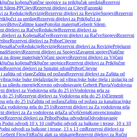
iključna koljena
Natične spojnice za priključak uređaja
Rezervni
it Silent-PP
Cijevi
Rezervni dijelovi za Cijevi
Fazonski
vi za Redukcije
Revizije
Rezervni dijelovi za Revizije
Spojevi
Rezervni
riključci za uređaje
Rezervni dijelovi za Priključci za
povi
Brtve
Zaštitne kape
Potrošni materijal
Geberit Silent-
ni dijelovi za Račve
Redukcije
Rezervni dijelovi za
 dijelovi za Koljena
Račve
Rezervni dijelovi za Račve
Spojevi
Rezervni
ribor
Rezervni dijelovi za Pribor
Cijevne
ljena
Račve
Redukcije
Revizije
Rezervni dijelovi za Revizije
Prijelazni
madi
Spojevi
Rezervni dijelovi za Spojevi
Zavareni spojevi
Natične
az na druge materijale
Vijčani spojevi
Rezervni dijelovi za Vijčani
iključna koljena
Priključne spojnice
Rezervni dijelovi za Priključne
oni
Rezervni dijelovi za Spiralni sifoni
Pribor
Cijevne
i zaštita od vlage
Zaštita od požara
Rezervni dijelovi za Zaštita od
 vibracijske buke tijela
Izolacije od vibracijske buke tijela i izolacija od
i za uštedu energije
Krovno odvodnjavanje Geberit Pluvia
Vodolovna
ni dijelovi za Vodolovna grla do 25 l/s
Vodolovna grla za
 do 25 l/s
Rezervni dijelovi za Vodolovna grla do 25 l/s
Elementi
a grla do 25 l/s
Zaštita od požara
Zaštita od požara za kanalizacijske
s
Za vodolovna grla do 25 l/s
Rezervni dijelovi za Za vodolovna grla
ni dijelovi za Za vodolovna grla
Za učvršćenja
Konvencionalno
bor
Rezervni dijelovi za Pribor
Podna odvodnja
Odvodnjavanje
za Podni odvodi 10 x 10 cm
Podni odvodi za balkone i terase, 10 x 10
Podni odvodi za balkone i terase, 13 x 13 cm
Rezervni dijelovi za
a Geberit FlowFit
Ručni alati za stiskanje
Rezervni dijelovi za Ručni