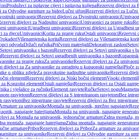
foni
Produžeci za isplavne cijevi i isplavna koljena
Rezervni dijelovi za P
i za Odvodne garniture za bidee
Lučni sifoni
Rezervni dijelovi za Lučni 
ostruki umivaonici
Rezervni dijelovi za Dvostruki umivaonici
Umivaoni
ezervni dijelovi za Nadpultni umivaonici
Umivaonici za pranje ruku
Rez
beni umivaonici
Ugradbeni umivaonici
Rezervni dijelovi za Ugradbeni u
i za djecu
Umivaonici
Korita za pranje ruku
Ostali umivaonici
Rezervni d
Trokaderi
Višenamjenska korita
Rezervni dijelovi za Višenamjenska kori
opci odvoda
Držači ručnika
Pričvrsni materijali
Dekorativni zasloni
Setov
Setovi umivaonika s bazom
Rezervni dijelovi za Setovi umivaonika s 
m
Rezervni dijelovi za Setovi ugradbenih umivaonika s bazom
Kupaonski
vaonike za pranje ruku
Za umivaonike
Rezervni dijelovi za Za umivaon
i dijelovi za Za umivaonike za ugradnju u kupaonski namještaj
Ploče z
ike u obliku zdjele
Za pravokutne nadpultne umivaonike
Rezervni dije
očni elementi
Rezervni dijelovi za Niski bočni elementi
Visoki elementi
i za Konzolni elementi
Ostali namještaj
Rezervni dijelovi za Ostali namje
nika i vješalice za ručnike
Elementi rasvjete
Ručke
Setovi nogu
Magnetne
ranom rasvjetom
Rezervni dijelovi za S integriranom rasvjetom
Bez integr
om rasvjetom
Bez integrirane rasvjete
Rezervni dijelovi za Bez integrirane
 Armature za umivaonike
Montaža na umivaonik, mrežno napajanje
Reze
aonik, napajanje baterijama
Montaža na umivaonik, napajanje generat
jelovi za Montaža na umivaonik, jednoručne armature
Zidna montaža, m
dna montaža, napajanje baterijama
Zidna montaža, napajanje generator
ručne armature
Pribor
Rezervni dijelovi za Pribor
Za armature za umivao
arniture za umivaonike
Rezervni dijelovi za Odvodne garniture za um