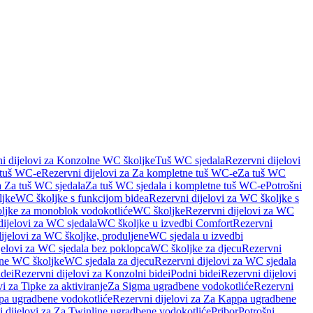
i dijelovi za Konzolne WC školjke
Tuš WC sjedala
Rezervni dijelovi
 tuš WC-e
Rezervni dijelovi za Za kompletne tuš WC-e
Za tuš WC
a Za tuš WC sjedala
Za tuš WC sjedala i kompletne tuš WC-e
Potrošni
ljke
WC školjke s funkcijom bidea
Rezervni dijelovi za WC školjke s
oljke za monoblok vodokotliće
WC školjke
Rezervni dijelovi za WC
dijelovi za WC sjedala
WC školjke u izvedbi Comfort
Rezervni
ijelovi za WC školjke, produljene
WC sjedala u izvedbi
jelovi za WC sjedala bez poklopca
WC školjke za djecu
Rezervni
dne WC školjke
WC sjedala za djecu
Rezervni dijelovi za WC sjedala
dei
Rezervni dijelovi za Konzolni bidei
Podni bidei
Rezervni dijelovi
i za Tipke za aktiviranje
Za Sigma ugradbene vodokotliće
Rezervni
a ugradbene vodokotliće
Rezervni dijelovi za Za Kappa ugradbene
 dijelovi za Za Twinline ugradbene vodokotliće
Pribor
Potrošni