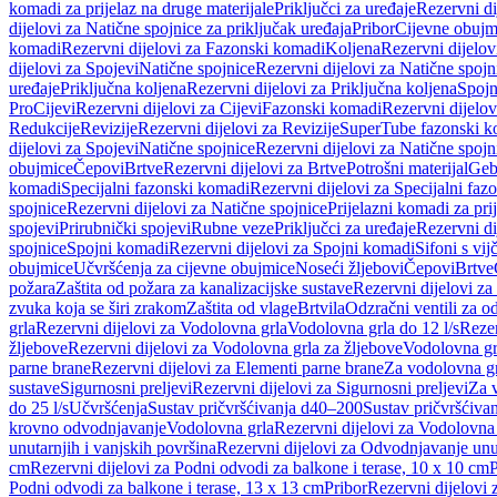
komadi za prijelaz na druge materijale
Priključci za uređaje
Rezervni di
dijelovi za Natične spojnice za priključak uređaja
Pribor
Cijevne obujm
komadi
Rezervni dijelovi za Fazonski komadi
Koljena
Rezervni dijelov
dijelovi za Spojevi
Natične spojnice
Rezervni dijelovi za Natične spojn
uređaje
Priključna koljena
Rezervni dijelovi za Priključna koljena
Spojn
Pro
Cijevi
Rezervni dijelovi za Cijevi
Fazonski komadi
Rezervni dijelo
Redukcije
Revizije
Rezervni dijelovi za Revizije
SuperTube fazonski k
dijelovi za Spojevi
Natične spojnice
Rezervni dijelovi za Natične spojn
obujmice
Čepovi
Brtve
Rezervni dijelovi za Brtve
Potrošni materijal
Geb
komadi
Specijalni fazonski komadi
Rezervni dijelovi za Specijalni fa
spojnice
Rezervni dijelovi za Natične spojnice
Prijelazni komadi za pri
spojevi
Prirubnički spojevi
Rubne veze
Priključci za uređaje
Rezervni di
spojnice
Spojni komadi
Rezervni dijelovi za Spojni komadi
Sifoni s vi
obujmice
Učvršćenja za cijevne obujmice
Noseći žljebovi
Čepovi
Brtve
požara
Zaštita od požara za kanalizacijske sustave
Rezervni dijelovi za
zvuka koja se širi zrakom
Zaštita od vlage
Brtvila
Odzračni ventili za 
grla
Rezervni dijelovi za Vodolovna grla
Vodolovna grla do 12 l/s
Rezer
žljebove
Rezervni dijelovi za Vodolovna grla za žljebove
Vodolovna grl
parne brane
Rezervni dijelovi za Elementi parne brane
Za vodolovna gr
sustave
Sigurnosni preljevi
Rezervni dijelovi za Sigurnosni preljevi
Za v
do 25 l/s
Učvršćenja
Sustav pričvršćivanja d40–200
Sustav pričvršćiv
krovno odvodnjavanje
Vodolovna grla
Rezervni dijelovi za Vodolovna
unutarnjih i vanjskih površina
Rezervni dijelovi za Odvodnjavanje unut
cm
Rezervni dijelovi za Podni odvodi za balkone i terase, 10 x 10 cm
P
Podni odvodi za balkone i terase, 13 x 13 cm
Pribor
Rezervni dijelovi 