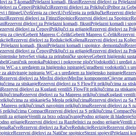
elovi za T-komadi
Prijelazni komadi, fiksni
Rezervni dijelovi za Prijelazn
ijelovi za Čepovi
Priključci
Rezervni dijelovi za Priključci
Pribor za Gebe
vi i fitinge
Učvršćenja za cijevi
Učvršćenja za priključke
Rezervni dijelo
inzi
Rezervni dijelovi za Fitinzi
Spojnice
Rezervni dijelovi za Spojnice
Re
sni
Rezervni dijelovi za Prijelazni komadi, fiksni
Prijelazni komadi i spo
ezervni dijelovi za Čepovi
Priključci za grijanje
Rezervni dijelovi za Prik
nja za cijevi
Geberit Mapress C-čelik
Geberit Mapress C-čelik
Rezervni 
kcije
Rezervni dijelovi za Redukcije
Koljena
Rezervni dijelovi za Kolje
 Prijelazni komadi, fiksni
Prijelazni komadi i spojnice, demontažni
Rezerv
ezervni dijelovi za Čepovi
Priključci za grijanje
Rezervni dijelovi za Prik
Sistemske brtve
Set vijaka za prirubničke spojeve
Geberit higijenski sust
beli
Graničnik protoka
Poklopci i pokrovne ploče
Vodokotlići i uređaji 
ranja WC-a s uređajem za higijensko ispiranje
Ugradbeni vodokotlići s ure
e za aktiviranje ispiranja WC-a s uređajem za higijensko ispiranje
Rezervn
Rezervni dijelovi za Mrežni dijelovi
Mrežne komponente
Cijevne armat
jučcima za stiskanje
Rezervni dijelovi za S FlowFit priključcima za stis
i
Rezervni dijelovi za Kuglasti ventili
S FlowFit priključcima za stiskanj
iključcima
Rezervni dijelovi za Sa Mapress priključcima
Kuglasti ventil
priključcima za stiskanje
Sa Mepla priključcima
Rezervni dijelovi za Sa
a Mapress priključcima
S navojnim priključcima
Rezervni dijelovi za S n
S priključcima Compact
Rezervni dijelovi za S priključcima Compact
Ne
tili za grijanje
Ventili za brzo odzračivanje
Podno grijanje ili hlađenje
Si
odno grijanje
Rezervni dijelovi za Razdjelnici za podno grijanje
Ventili 
jena
Račve
Rezervni dijelovi za Račve
Redukcije
Revizije
Rezervni dijelo
pojnice
Rezervni dijelovi za Natične spojnice
Stezni spojevi
Prijelazni ko