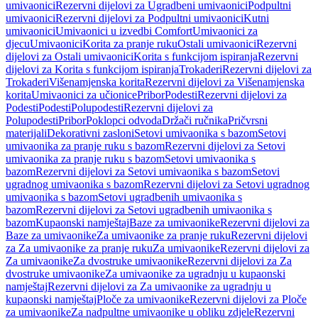
umivaonici
Rezervni dijelovi za Ugradbeni umivaonici
Podpultni
umivaonici
Rezervni dijelovi za Podpultni umivaonici
Kutni
umivaonici
Umivaonici u izvedbi Comfort
Umivaonici za
djecu
Umivaonici
Korita za pranje ruku
Ostali umivaonici
Rezervni
dijelovi za Ostali umivaonici
Korita s funkcijom ispiranja
Rezervni
dijelovi za Korita s funkcijom ispiranja
Trokaderi
Rezervni dijelovi za
Trokaderi
Višenamjenska korita
Rezervni dijelovi za Višenamjenska
korita
Umivaonici za učionice
Pribor
Podesti
Rezervni dijelovi za
Podesti
Podesti
Polupodesti
Rezervni dijelovi za
Polupodesti
Pribor
Poklopci odvoda
Držači ručnika
Pričvrsni
materijali
Dekorativni zasloni
Setovi umivaonika s bazom
Setovi
umivaonika za pranje ruku s bazom
Rezervni dijelovi za Setovi
umivaonika za pranje ruku s bazom
Setovi umivaonika s
bazom
Rezervni dijelovi za Setovi umivaonika s bazom
Setovi
ugradnog umivaonika s bazom
Rezervni dijelovi za Setovi ugradnog
umivaonika s bazom
Setovi ugradbenih umivaonika s
bazom
Rezervni dijelovi za Setovi ugradbenih umivaonika s
bazom
Kupaonski namještaj
Baze za umivaonike
Rezervni dijelovi za
Baze za umivaonike
Za umivaonike za pranje ruku
Rezervni dijelovi
za Za umivaonike za pranje ruku
Za umivaonike
Rezervni dijelovi za
Za umivaonike
Za dvostruke umivaonike
Rezervni dijelovi za Za
dvostruke umivaonike
Za umivaonike za ugradnju u kupaonski
namještaj
Rezervni dijelovi za Za umivaonike za ugradnju u
kupaonski namještaj
Ploče za umivaonike
Rezervni dijelovi za Ploče
za umivaonike
Za nadpultne umivaonike u obliku zdjele
Rezervni