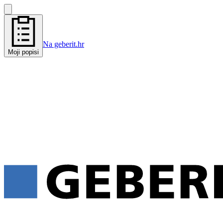
Na geberit.hr
Moji popisi