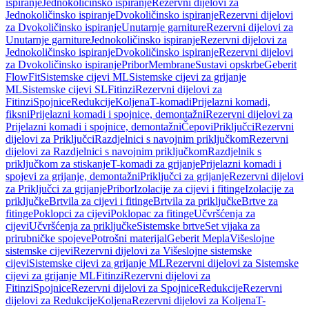
ispiranje
Jednokoličinsko ispiranje
Rezervni dijelovi za
Jednokoličinsko ispiranje
Dvokoličinsko ispiranje
Rezervni dijelovi
za Dvokoličinsko ispiranje
Unutarnje garniture
Rezervni dijelovi za
Unutarnje garniture
Jednokoličinsko ispiranje
Rezervni dijelovi za
Jednokoličinsko ispiranje
Dvokoličinsko ispiranje
Rezervni dijelovi
za Dvokoličinsko ispiranje
Pribor
Membrane
Sustavi opskrbe
Geberit
FlowFit
Sistemske cijevi ML
Sistemske cijevi za grijanje
ML
Sistemske cijevi SL
Fitinzi
Rezervni dijelovi za
Fitinzi
Spojnice
Redukcije
Koljena
T-komadi
Prijelazni komadi,
fiksni
Prijelazni komadi i spojnice, demontažni
Rezervni dijelovi za
Prijelazni komadi i spojnice, demontažni
Čepovi
Priključci
Rezervni
dijelovi za Priključci
Razdjelnici s navojnim priključkom
Rezervni
dijelovi za Razdjelnici s navojnim priključkom
Razdjelnik s
priključkom za stiskanje
T-komadi za grijanje
Prijelazni komadi i
spojevi za grijanje, demontažni
Priključci za grijanje
Rezervni dijelovi
za Priključci za grijanje
Pribor
Izolacije za cijevi i fitinge
Izolacije za
priključke
Brtvila za cijevi i fitinge
Brtvila za priključke
Brtve za
fitinge
Poklopci za cijevi
Poklopac za fitinge
Učvršćenja za
cijevi
Učvršćenja za priključke
Sistemske brtve
Set vijaka za
prirubničke spojeve
Potrošni materijal
Geberit Mepla
Višeslojne
sistemske cijevi
Rezervni dijelovi za Višeslojne sistemske
cijevi
Sistemske cijevi za grijanje ML
Rezervni dijelovi za Sistemske
cijevi za grijanje ML
Fitinzi
Rezervni dijelovi za
Fitinzi
Spojnice
Rezervni dijelovi za Spojnice
Redukcije
Rezervni
dijelovi za Redukcije
Koljena
Rezervni dijelovi za Koljena
T-