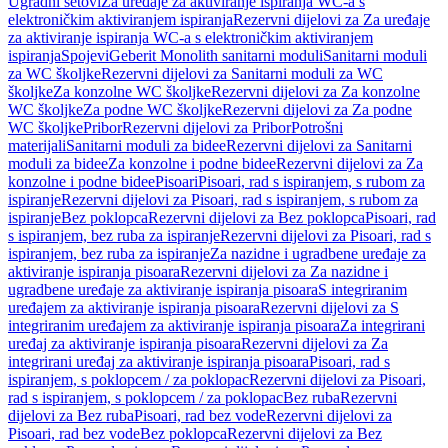
Ugradni setovi
Za uređaje za aktiviranje ispiranja WC-a s
elektroničkim aktiviranjem ispiranja
Rezervni dijelovi za Za uređaje
za aktiviranje ispiranja WC-a s elektroničkim aktiviranjem
ispiranja
Spojevi
Geberit Monolith sanitarni moduli
Sanitarni moduli
za WC školjke
Rezervni dijelovi za Sanitarni moduli za WC
školjke
Za konzolne WC školjke
Rezervni dijelovi za Za konzolne
WC školjke
Za podne WC školjke
Rezervni dijelovi za Za podne
WC školjke
Pribor
Rezervni dijelovi za Pribor
Potrošni
materijali
Sanitarni moduli za bidee
Rezervni dijelovi za Sanitarni
moduli za bidee
Za konzolne i podne bidee
Rezervni dijelovi za Za
konzolne i podne bidee
Pisoari
Pisoari, rad s ispiranjem, s rubom za
ispiranje
Rezervni dijelovi za Pisoari, rad s ispiranjem, s rubom za
ispiranje
Bez poklopca
Rezervni dijelovi za Bez poklopca
Pisoari, rad
s ispiranjem, bez ruba za ispiranje
Rezervni dijelovi za Pisoari, rad s
ispiranjem, bez ruba za ispiranje
Za nazidne i ugradbene uređaje za
aktiviranje ispiranja pisoara
Rezervni dijelovi za Za nazidne i
ugradbene uređaje za aktiviranje ispiranja pisoara
S integriranim
uređajem za aktiviranje ispiranja pisoara
Rezervni dijelovi za S
integriranim uređajem za aktiviranje ispiranja pisoara
Za integrirani
uređaj za aktiviranje ispiranja pisoara
Rezervni dijelovi za Za
integrirani uređaj za aktiviranje ispiranja pisoara
Pisoari, rad s
ispiranjem, s poklopcem / za poklopac
Rezervni dijelovi za Pisoari,
rad s ispiranjem, s poklopcem / za poklopac
Bez ruba
Rezervni
dijelovi za Bez ruba
Pisoari, rad bez vode
Rezervni dijelovi za
Pisoari, rad bez vode
Bez poklopca
Rezervni dijelovi za Bez