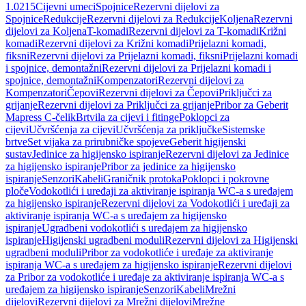
1.0215
Cijevni umeci
Spojnice
Rezervni dijelovi za
Spojnice
Redukcije
Rezervni dijelovi za Redukcije
Koljena
Rezervni
dijelovi za Koljena
T-komadi
Rezervni dijelovi za T-komadi
Križni
komadi
Rezervni dijelovi za Križni komadi
Prijelazni komadi,
fiksni
Rezervni dijelovi za Prijelazni komadi, fiksni
Prijelazni komadi
i spojnice, demontažni
Rezervni dijelovi za Prijelazni komadi i
spojnice, demontažni
Kompenzatori
Rezervni dijelovi za
Kompenzatori
Čepovi
Rezervni dijelovi za Čepovi
Priključci za
grijanje
Rezervni dijelovi za Priključci za grijanje
Pribor za Geberit
Mapress C-čelik
Brtvila za cijevi i fitinge
Poklopci za
cijevi
Učvršćenja za cijevi
Učvršćenja za priključke
Sistemske
brtve
Set vijaka za prirubničke spojeve
Geberit higijenski
sustav
Jedinice za higijensko ispiranje
Rezervni dijelovi za Jedinice
za higijensko ispiranje
Pribor za jedinice za higijensko
ispiranje
Senzori
Kabeli
Graničnik protoka
Poklopci i pokrovne
ploče
Vodokotlići i uređaji za aktiviranje ispiranja WC-a s uređajem
za higijensko ispiranje
Rezervni dijelovi za Vodokotlići i uređaji za
aktiviranje ispiranja WC-a s uređajem za higijensko
ispiranje
Ugradbeni vodokotlići s uređajem za higijensko
ispiranje
Higijenski ugradbeni moduli
Rezervni dijelovi za Higijenski
ugradbeni moduli
Pribor za vodokotliće i uređaje za aktiviranje
ispiranja WC-a s uređajem za higijensko ispiranje
Rezervni dijelovi
za Pribor za vodokotliće i uređaje za aktiviranje ispiranja WC-a s
uređajem za higijensko ispiranje
Senzori
Kabeli
Mrežni
dijelovi
Rezervni dijelovi za Mrežni dijelovi
Mrežne