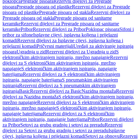
poklopca
Pregrade pisoara
Rezervni dijelovi za Pregrade
pisoara
Pregrade pisoara od plastike
Rezervni dijelovi za Pregrade
pisoara od plastike
Pregrade pisoara od stakla
Rezervni dijelovi za
Pregrade pisoara od stakla
Pregrade pisoara od sanitarne
keramike
Rezervni dijelovi za Pregrade pisoara od sanitarne
keramike
Pribor
Rezervni dijelovi za Pribor
Poklopac pisoara
Sifoni i
pribor za sifone
Isplavne cijevi, isplavna koljena i prijelazni
komadi
Rezervni dijelovi za Isplavne cijevi, isplavna koljena i
prijelazni komadi
Pričvrsni materijali
Uređaji za aktiviranje ispiranja
pisoara
Ugradnja u zid
Rezervni dijelovi za Ugradnja u zid
S
elektroničkim aktiviranjem ispiranja, mrežno napajanje
Rezervni
dijelovi za S elektroničkim aktiviranjem ispiranja, mrežno
napajanje
S elektroničkim aktiviranjem ispiranja, napajanje
baterijama
Rezervni dijelovi za S elektroničkim aktiviranjem
ispiranja, napajanje baterijama
S pneumatskim aktiviranjem
ispiranja
Rezervni dijelovi za S pneumatskim aktiviranjem
ispiranja
Basic
Rezervni dijelovi za Basic
Nazidna montaža
Rezervni
dijelovi za Nazidna montaža
S elektroničkim aktiviranjem ispiranja,
mrežno napajanje
Rezervni dijelovi za S elektroničkim aktiviranjem
ispiranja, mrežno napajanje
S elektroničkim aktiviranjem ispiranja,
napajanje baterijama
Rezervni dijelovi za S elektroničkim
aktiviranjem ispiranja, napajanje baterijama
Pribor
Rezervni dijelovi
za Pribor
Setovi za grubu gradnju i setovi za preradu
Rezervni
dijelovi za Setovi za grubu gradnju i setovi za preradu
Isplavne
cijevi, isplavna koljena i prijelazni komadi
Setovi za obnovu
Rezervni