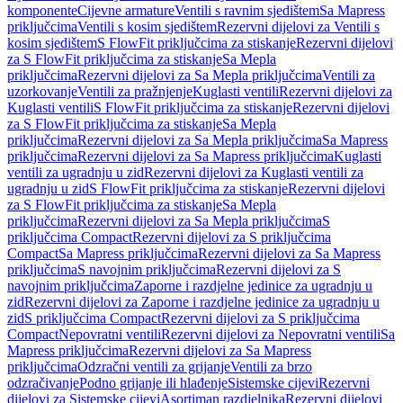
komponente
Cijevne armature
Ventili s ravnim sjedištem
Sa Mapress
priključcima
Ventili s kosim sjedištem
Rezervni dijelovi za Ventili s
kosim sjedištem
S FlowFit priključcima za stiskanje
Rezervni dijelovi
za S FlowFit priključcima za stiskanje
Sa Mepla
priključcima
Rezervni dijelovi za Sa Mepla priključcima
Ventili za
uzorkovanje
Ventili za pražnjenje
Kuglasti ventili
Rezervni dijelovi za
Kuglasti ventili
S FlowFit priključcima za stiskanje
Rezervni dijelovi
za S FlowFit priključcima za stiskanje
Sa Mepla
priključcima
Rezervni dijelovi za Sa Mepla priključcima
Sa Mapress
priključcima
Rezervni dijelovi za Sa Mapress priključcima
Kuglasti
ventili za ugradnju u zid
Rezervni dijelovi za Kuglasti ventili za
ugradnju u zid
S FlowFit priključcima za stiskanje
Rezervni dijelovi
za S FlowFit priključcima za stiskanje
Sa Mepla
priključcima
Rezervni dijelovi za Sa Mepla priključcima
S
priključcima Compact
Rezervni dijelovi za S priključcima
Compact
Sa Mapress priključcima
Rezervni dijelovi za Sa Mapress
priključcima
S navojnim priključcima
Rezervni dijelovi za S
navojnim priključcima
Zaporne i razdjelne jedinice za ugradnju u
zid
Rezervni dijelovi za Zaporne i razdjelne jedinice za ugradnju u
zid
S priključcima Compact
Rezervni dijelovi za S priključcima
Compact
Nepovratni ventili
Rezervni dijelovi za Nepovratni ventili
Sa
Mapress priključcima
Rezervni dijelovi za Sa Mapress
priključcima
Odzračni ventili za grijanje
Ventili za brzo
odzračivanje
Podno grijanje ili hlađenje
Sistemske cijevi
Rezervni
dijelovi za Sistemske cijevi
Asortiman razdjelnika
Rezervni dijelovi