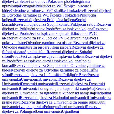
dijelovi za Setovi za obnovu
Pokrovne ploče
Integrirana
upravljanja
Pomagala
Priključci za WC školjke, pisoare i
bidee
Odvodne garniture za WC školjke i trokadere
Rezervni dijelovi
za Odvodne garniture za WC školjke i trokadere
Priključna
koljena
Rezervni dijelovi za Priključna koljena
Spojni
komadi
Rezervni dijelovi za Spojni komadi
Priključni setovi
Rezervni
dijelovi za Priključni setovi
Produžeci za isplavna koljena
Rezervni
dijelovi za Produžeci za isplavna koljena
Priključci od PVC-
a
Rezervni dijelovi za Priključci od PVC-a
Brtveni naglavci i
pokrovne kape
Odvodne garniture za pisoare
Rezervni dijelovi za
Odvodne garniture za pisoare
Sifoni pisoara
Rezervni dijelovi za
Sifoni pisoara
Spiralni sifoni
Rezervni dijelovi za Spiralni
sifoni
Produžeci za isplavne cijevi i isplavna koljena
Rezervni dijelovi
za Produžeci za isplavne cijevi i isplavna koljena
Spojni
komadi
Rezervni dijelovi za Spojni komadi
Odvodne garniture za
bidee
Rezervni dijelovi za Odvodne garniture za bidee
Lučni
sifoni
Rezervni dijelovi za Lučni sifoni
Priključci
Brtve
Prostor
umivaonika
Umivaonici
Umivaonici
Rezervni dijelovi za
Umivaonici
Dvostruki umivaonici
Rezervni dijelovi za Dvostruki
umivaonici
Umivaonici za ugradnju u kupaonski namještaj
Rezervni
dijelovi za Umivaonici za ugradnju u kupaonski namještaj
Nadpultni
umivaonici
Rezervni dijelovi za Nadpultni umivaonici
Umivaonici za
pranje ruku
Rezervni dijelovi za Umivaonici za pranje ruku
Kutni
umivaonici za pranje ruku
Poluugradbeni umivaonici
Rezervni
dijelovi za Poluugradbeni umivaonici
Ugradbeni