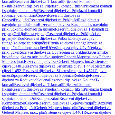
komadi
Rezervni dijelovi za T-komadi
Prijelazni komadi,
fiksni
Rezervni dijelovi za Prijelazni komadi, fiksni
Prijelazni komadi
i spojnice, demontažni
Rezervni dijelovi za Prijelazni komadi i
spojnice, demontažni
Čepovi
Rezervni dijelovi za
Čepovi
Priključci
Rezervni dijelovi za Priključci
Razdjelnici s
navojnim priključkom
Rezervni dijelovi za Razdjelnici s navojnim
priključkom
T-komadi za grijanje
Rezervni dijelovi za T-komadi za
grijanje
Priključci za grijanje
Rezervni dijelovi za Priključci za
grijanje
Pribor
Rezervni dijelovi za Pribor
Izolacije za cijevi i
fitinge
Izolacije za priključke
Brtvila za cijevi i fitinge
Brtvila za
priključke
Poklopci za cijevi
Učvršćenja za cijevi
Učvršćenja za
priključke
Rezervni dijelovi za Učvršćenja za priključke
Sistemske
brtve
Set vijaka za prirubničke spojeve
Geberit Mapress inox
Geberit
Mapress inox
Rezervni dijelovi za Geberit Mapress inox
Sistemske
cijevi 1.4401
Rezervni dijelovi za Sistemske cijevi 1.4401
Sistemske
cijevi 1.4521
Rezervni dijelovi za Sistemske cijevi 1.4521
Cijevni
umeci
Spojnice
Rezervni dijelovi za Spojnice
Redukcije
Rezervni
dijelovi za Redukcije
Koljena
Rezervni dijelovi za Koljena
T-
komadi
Rezervni dijelovi za T-komadi
Prijelazni komadi,
fiksni
Rezervni dijelovi za Prijelazni komadi, fiksni
Prijelazni komadi
i spojnice, demontažni
Rezervni dijelovi za Prijelazni komadi i
spojnice, demontažni
Kompenzatori
Rezervni dijelovi za
Kompenzatori
Čepovi
Rezervni dijelovi za Čepovi
Priključci
Rezervni
dijelovi za Priključci
Geberit Mapress inox, plin
Rezervni dijelovi za
Geberit Mapress inox, plin
Sistemske cijevi 1.4401
Rezervni dijelovi