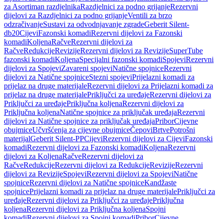
za Asortiman razdjelnika
Razdjelnici za podno grijanje
Rezervni
dijelovi za Razdjelnici za podno grijanje
Ventili za brzo
odzračivanje
Sustavi za odvodnjavanje zgrade
Geberit Silent-
db20
Cijevi
Fazonski komadi
Rezervni dijelovi za Fazonski
komadi
Koljena
Račve
Rezervni dijelovi za
Račve
Redukcije
Revizije
Rezervni dijelovi za Revizije
SuperTube
fazonski komadi
Koljena
Specijalni fazonski komadi
Spojevi
Rezervni
dijelovi za Spojevi
Zavareni spojevi
Natične spojnice
Rezervni
dijelovi za Natične spojnice
Stezni spojevi
Prijelazni komadi za
prijelaz na druge materijale
Rezervni dijelovi za Prijelazni komadi za
prijelaz na druge materijale
Priključci za uređaje
Rezervni dijelovi za
Priključci za uređaje
Priključna koljena
Rezervni dijelovi za
Priključna koljena
Natične spojnice za priključak uređaja
Rezervni
dijelovi za Natične spojnice za priključak uređaja
Pribor
Cijevne
obujmice
Učvršćenja za cijevne obujmice
Čepovi
Brtve
Potrošni
materijal
Geberit Silent-PP
Cijevi
Rezervni dijelovi za Cijevi
Fazonski
komadi
Rezervni dijelovi za Fazonski komadi
Koljena
Rezervni
dijelovi za Koljena
Račve
Rezervni dijelovi za
Račve
Redukcije
Rezervni dijelovi za Redukcije
Revizije
Rezervni
dijelovi za Revizije
Spojevi
Rezervni dijelovi za Spojevi
Natične
spojnice
Rezervni dijelovi za Natične spojnice
Kandžaste
spojnice
Prijelazni komadi za prijelaz na druge materijale
Priključci za
uređaje
Rezervni dijelovi za Priključci za uređaje
Priključna
koljena
Rezervni dijelovi za Priključna koljena
Spojni
komadi
Rezervni dijelovi za Spojni komadi
Pribor
Cijevne