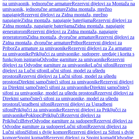
na umivaonik, jednoručne armature
Rezervni dijelovi za Montaža na
umivaonik, jednoručne armature
Zidna montaža, mrežno
napajanje
Rezervni dijelovi za Zidna montaža, mrežno
napajanje
Zidna montaža, napajanje baterijama
Rezervni dijelovi za
Zidna montaža, napajanje baterijama
Zidna montaža, napajanje
generatorom
Rezervni dijelovi za Zidna montaža, napajanje
generatorom
Zidna montaža, dvoručne armature
Rezervni dijelovi za
Zidna montaža, dvoručne armature
Pribor
Rezervni dijelovi za
Pribor
Za armature za umivaonike
Rezervni dijelovi za Za armature
za umivaonike
Priključci za umivaonike, sudopere, uređaje i korita s
funkcijom ispiranja
Odvodne garniture za umivaonike
Rezervni
dijelovi za Odvodne garniture za umivaonike
Lučni sifoni
Rezervni
dijelovi za Lučni sifoni
Lučni sifoni, model za uštedu
prostora
Rezervni dijelovi za Lučni sifoni, model za uštedu
prostora
Direktni samočisteći sifoni za umivaonike
Rezervni dijelovi
za Direktni samočisteći sifoni za umivaonike
Direktni samočisteći
sifoni za umivaonike, model za uštedu prostora
Rezervni dijelovi za
Direktni samočisteći sifoni za umivaonike, model za uštedu
prostora
Ugradbeni sifoni
Rezervni dijelovi za Ugradbeni
sifoni
Priključci za umivaonike
Rezervni dijelovi za Priključci za
umivaonike
Poklopci
Priključci
Rezervni dijelovi za
Priključci
Brtve
Odvodne garniture za sudopere
Rezervni dijelovi za
Odvodne garniture za sudopere
Lučni sifoni
Rezervni dijelovi za
Lučni sifoni
Sifoni s dvije komore
Rezervni dijelovi za Sifoni s dvije
komore
Spojni komadi
Rezervni dijelovi za Spojni komadi
Odvodne