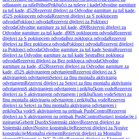
odlaganje za niše
Pribor
Priključci za tuševe i kade
Odvodne garniture
za tuš kade, d52
Rezervni dijelovi za Odvodne garniture za tuš kade,
d52
S poklopcem odvoda
Rezervni dijelovi za S poklopcem
odvoda
Poklopci odvoda
Rezervni dijelovi za Poklopci
odvoda
Odvodne garniture za tuš kade, d90
Rezervni dijelovi za
Odvodne garniture za tuš kade, d90
S poklopcem odvoda
Rezervni
dijelovi za S poklopcem odvoda
Bez poklopca odvoda
Rezervni
dijelovi za Bez poklopca odvoda
Poklopci odvoda
Rezervni dijelovi
za Poklopci odvoda
Odvodne garniture za tuš kade Sestra
Rezervni
dijelovi za Odvodne garniture za tuš kade Sestra
Bez poklopca
odvoda
Rezervni dijelovi za Bez poklopca odvoda
Odvodne
garniture za kade, d52
Rezervni dijelovi za Odvodne garniture za
kade, d52
S aktiviranjem odvrtanjem
Rezervni dijelovi za S
aktiviranjem odvrtanjem
Setovi za finu montažu aktiviranja
odvrtanjem
Rezervni dijelovi za Setovi za finu montažu aktiviranja
odvrtanjem
S aktiviranjem odvrtanjem i priključkom vode
Rezervni
dijelovi za S aktiviranjem odvrtanjem i priključkom vode
Setovi za
finu montažu aktiviranja odvrtanjem i priključka vode
Rezervni
dijelovi za Setovi za finu montažu aktiviranja odvrtanjem i
priključka vode
S aktiviranjem na pritisak PushControl
Rezervni
dijelovi za S aktiviranjem na pritisak PushControl
Sustavi instalacije i
ispiranja
Geberit Duofix
Sistemski zidovi
Rezervni dijelovi za
Sistemski zidovi
Nosive konstrukcije
Rezervni dijelovi za Nosive
konstrukcije
Montažni elementi
Rezervni dijelovi za Montažni
elementi
Elementi za WC školjke
Rezervni dijelovi za Elementi za