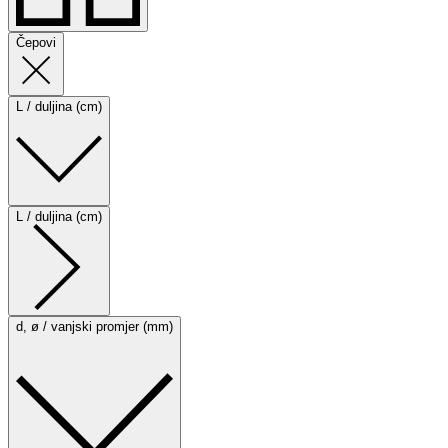
Čepovi
L / duljina (cm)
L / duljina (cm)
d, ø / vanjski promjer (mm)