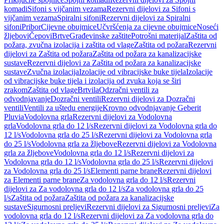
komadi
Sifoni s vijčanim vezama
Rezervni dijelovi za Sifoni s
vijčanim vezama
Spiralni sifoni
Rezervni dijelovi za Spiralni
sifoni
Pribor
Cijevne obujmice
Učvršćenja za cijevne obujmice
Noseći
žljebovi
Čepovi
Brtve
Građevinske zaštite
Potrošni materijal
Zaštita od
požara, zvučna izolacija i zaštita od vlage
Zaštita od požara
Rezervni
dijelovi za Zaštita od požara
Zaštita od požara za kanalizacijske
sustave
Rezervni dijelovi za Zaštita od požara za kanalizacijske
sustave
Zvučna izolacija
Izolacije od vibracijske buke tijela
Izolacije
od vibracijske buke tijela i izolacija od zvuka koja se širi
zrakom
Zaštita od vlage
Brtvila
Odzračni ventili za
odvodnjavanje
Dozračni ventili
Rezervni dijelovi za Dozračni
ventili
Ventili za uštedu energije
Krovno odvodnjavanje Geberit
Pluvia
Vodolovna grla
Rezervni dijelovi za Vodolovna
grla
Vodolovna grla do 12 l/s
Rezervni dijelovi za Vodolovna grla do
12 l/s
Vodolovna grla do 25 l/s
Rezervni dijelovi za Vodolovna grla
do 25 l/s
Vodolovna grla za žljebove
Rezervni dijelovi za Vodolovna
grla za žljebove
Vodolovna grla do 12 l/s
Rezervni dijelovi za
Vodolovna grla do 12 l/s
Vodolovna grla do 25 l/s
Rezervni dijelovi
za Vodolovna grla do 25 l/s
Elementi parne brane
Rezervni dijelovi
za Elementi parne brane
Za vodolovna grla do 12 l/s
Rezervni
dijelovi za Za vodolovna grla do 12 l/s
Za vodolovna grla do 25
l/s
Zaštita od požara
Zaštita od požara za kanalizacijske
sustave
Sigurnosni preljevi
Rezervni dijelovi za Sigurnosni preljevi
Za
vodolovna grla do 12 l/s
Rezervni dijelovi za Za vodolovna grla do