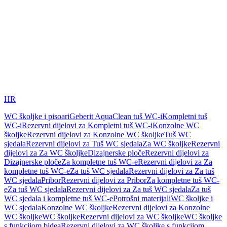
HR
WC školjke i pisoari
Geberit AquaClean tuš WC-i
Kompletni tuš
WC-i
Rezervni dijelovi za Kompletni tuš WC-i
Konzolne WC
školjke
Rezervni dijelovi za Konzolne WC školjke
Tuš WC
sjedala
Rezervni dijelovi za Tuš WC sjedala
Za WC školjke
Rezervni
dijelovi za Za WC školjke
Dizajnerske ploče
Rezervni dijelovi za
Dizajnerske ploče
Za kompletne tuš WC-e
Rezervni dijelovi za Za
kompletne tuš WC-e
Za tuš WC sjedala
Rezervni dijelovi za Za tuš
WC sjedala
Pribor
Rezervni dijelovi za Pribor
Za kompletne tuš WC-
e
Za tuš WC sjedala
Rezervni dijelovi za Za tuš WC sjedala
Za tuš
WC sjedala i kompletne tuš WC-e
Potrošni materijali
WC školjke i
WC sjedala
Konzolne WC školjke
Rezervni dijelovi za Konzolne
WC školjke
WC školjke
Rezervni dijelovi za WC školjke
WC školjke
s funkcijom bidea
Rezervni dijelovi za WC školjke s funkcijom