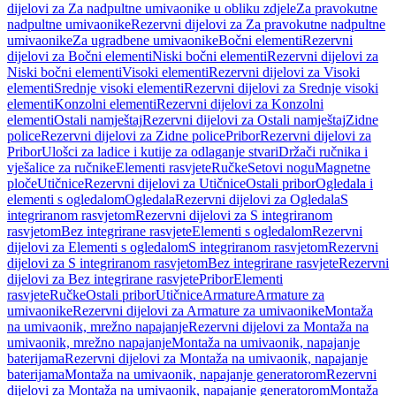
dijelovi za Za nadpultne umivaonike u obliku zdjele
Za pravokutne
nadpultne umivaonike
Rezervni dijelovi za Za pravokutne nadpultne
umivaonike
Za ugradbene umivaonike
Bočni elementi
Rezervni
dijelovi za Bočni elementi
Niski bočni elementi
Rezervni dijelovi za
Niski bočni elementi
Visoki elementi
Rezervni dijelovi za Visoki
elementi
Srednje visoki elementi
Rezervni dijelovi za Srednje visoki
elementi
Konzolni elementi
Rezervni dijelovi za Konzolni
elementi
Ostali namještaj
Rezervni dijelovi za Ostali namještaj
Zidne
police
Rezervni dijelovi za Zidne police
Pribor
Rezervni dijelovi za
Pribor
Ulošci za ladice i kutije za odlaganje stvari
Držači ručnika i
vješalice za ručnike
Elementi rasvjete
Ručke
Setovi nogu
Magnetne
ploče
Utičnice
Rezervni dijelovi za Utičnice
Ostali pribor
Ogledala i
elementi s ogledalom
Ogledala
Rezervni dijelovi za Ogledala
S
integriranom rasvjetom
Rezervni dijelovi za S integriranom
rasvjetom
Bez integrirane rasvjete
Elementi s ogledalom
Rezervni
dijelovi za Elementi s ogledalom
S integriranom rasvjetom
Rezervni
dijelovi za S integriranom rasvjetom
Bez integrirane rasvjete
Rezervni
dijelovi za Bez integrirane rasvjete
Pribor
Elementi
rasvjete
Ručke
Ostali pribor
Utičnice
Armature
Armature za
umivaonike
Rezervni dijelovi za Armature za umivaonike
Montaža
na umivaonik, mrežno napajanje
Rezervni dijelovi za Montaža na
umivaonik, mrežno napajanje
Montaža na umivaonik, napajanje
baterijama
Rezervni dijelovi za Montaža na umivaonik, napajanje
baterijama
Montaža na umivaonik, napajanje generatorom
Rezervni
dijelovi za Montaža na umivaonik, napajanje generatorom
Montaža