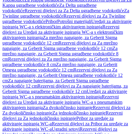
Kappa ugradbene vodokotliće
Za Delta ugradbene
vodokotliće
Rezervni dijelovi za Za Delta ugradbene vodokotliće
Za
Twinline ugradbene vodokotliće
Rezervni dijelovi za Za Twinline
ugradbene vodokotliće
Pribor
Potrošni materijali
Uređaji za aktiviranje
ispiranja WC-a s elektroničkim aktiviranjem ispiranja
Rezervni
dijelovi za Uređaji za aktiviranje ispiranja WC-a s elektroničkim
aktiviranjem ispiranja
Za mrežno napajanje, za Geberit Sigma
ugradbene vodokotliće 12 cm
Rezervni dijelovi za Za mrežno
napajanje, za Geberit Sigma ugradbene vodokotliće 12 cm
Za
mrežno napajanje, za Geberit Sigma ugradbene vodokotliće 8
cm
Rezervni dijelovi za Za mrežno napajanje, za Geberit Sigma
ugradbene vodokotliće 8 cm
Za mrežno napajanje, za Geberit
Omega ugradbene vodokotliće 12 cm
Rezervni dijelovi za Za
mrežno napajanje, za Geberit Omega ugradbene vodokotliće 12
cm
Za napajanje baterijama, za Geberit Sigma ugradbene
vodokotliće 12 cm
Rezervni dijelovi za Za napajanje baterijama, za
Geberit Sigma ugradbene vodokotliće 12 cm
Uređaji za aktiviranje
ispiranja WC-a s pneumatskim aktiviranjem ispiranja
Rezervni
dijelovi za Uređaji za aktiviranje ispiranja WC-a s pneumatskim
aktiviranjem ispiranja
Za dvokoličinsko ispiranje
Rezervni dijelovi za
Za dvokoličinsko ispiranje
Za jednokoličinsko ispiranje
Rezervni
dijelovi za Za jednokoličinsko ispiranje
Pribor za uređaje za
aktiviranje ispiranja WC-a
Rezervni dijelovi za Pribor za uređaje za
aktiviranje ispiranja WC-a
Ugradni setovi
Rezervni dijelovi za