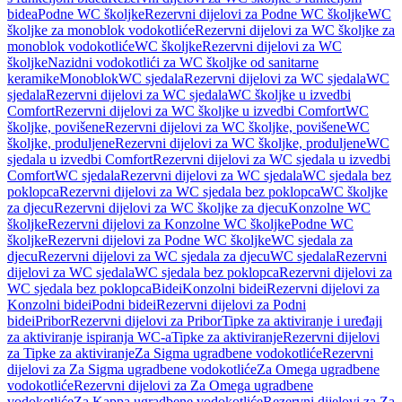
bidea
Podne WC školjke
Rezervni dijelovi za Podne WC školjke
WC
školjke za monoblok vodokotliće
Rezervni dijelovi za WC školjke za
monoblok vodokotliće
WC školjke
Rezervni dijelovi za WC
školjke
Nazidni vodokotlići za WC školjke od sanitarne
keramike
Monoblok
WC sjedala
Rezervni dijelovi za WC sjedala
WC
sjedala
Rezervni dijelovi za WC sjedala
WC školjke u izvedbi
Comfort
Rezervni dijelovi za WC školjke u izvedbi Comfort
WC
školjke, povišene
Rezervni dijelovi za WC školjke, povišene
WC
školjke, produljene
Rezervni dijelovi za WC školjke, produljene
WC
sjedala u izvedbi Comfort
Rezervni dijelovi za WC sjedala u izvedbi
Comfort
WC sjedala
Rezervni dijelovi za WC sjedala
WC sjedala bez
poklopca
Rezervni dijelovi za WC sjedala bez poklopca
WC školjke
za djecu
Rezervni dijelovi za WC školjke za djecu
Konzolne WC
školjke
Rezervni dijelovi za Konzolne WC školjke
Podne WC
školjke
Rezervni dijelovi za Podne WC školjke
WC sjedala za
djecu
Rezervni dijelovi za WC sjedala za djecu
WC sjedala
Rezervni
dijelovi za WC sjedala
WC sjedala bez poklopca
Rezervni dijelovi za
WC sjedala bez poklopca
Bidei
Konzolni bidei
Rezervni dijelovi za
Konzolni bidei
Podni bidei
Rezervni dijelovi za Podni
bidei
Pribor
Rezervni dijelovi za Pribor
Tipke za aktiviranje i uređaji
za aktiviranje ispiranja WC-a
Tipke za aktiviranje
Rezervni dijelovi
za Tipke za aktiviranje
Za Sigma ugradbene vodokotliće
Rezervni
dijelovi za Za Sigma ugradbene vodokotliće
Za Omega ugradbene
vodokotliće
Rezervni dijelovi za Za Omega ugradbene
vodokotliće
Za Kappa ugradbene vodokotliće
Rezervni dijelovi za Za