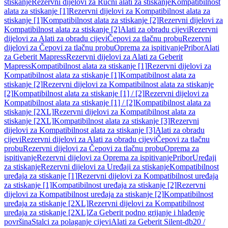
stiskanje
Rezervni dijelovi za Ručni alati za stiskanje
Kompatibilnost
alata za stiskanje [1]
Rezervni dijelovi za Kompatibilnost alata za
stiskanje [1]
Kompatibilnost alata za stiskanje [2]
Rezervni dijelovi za
Kompatibilnost alata za stiskanje [2]
Alati za obradu cijevi
Rezervni
dijelovi za Alati za obradu cijevi
Čepovi za tlačnu probu
Rezervni
dijelovi za Čepovi za tlačnu probu
Oprema za ispitivanje
Pribor
Alati
za Geberit Mapress
Rezervni dijelovi za Alati za Geberit
Mapress
Kompatibilnost alata za stiskanje [1]
Rezervni dijelovi za
Kompatibilnost alata za stiskanje [1]
Kompatibilnost alata za
stiskanje [2]
Rezervni dijelovi za Kompatibilnost alata za stiskanje
[2]
Kompatibilnost alata za stiskanje [1] / [2]
Rezervni dijelovi za
Kompatibilnost alata za stiskanje [1] / [2]
Kompatibilnost alata za
stiskanje [2XL]
Rezervni dijelovi za Kompatibilnost alata za
stiskanje [2XL]
Kompatibilnost alata za stiskanje [3]
Rezervni
dijelovi za Kompatibilnost alata za stiskanje [3]
Alati za obradu
cijevi
Rezervni dijelovi za Alati za obradu cijevi
Čepovi za tlačnu
probu
Rezervni dijelovi za Čepovi za tlačnu probu
Oprema za
ispitivanje
Rezervni dijelovi za Oprema za ispitivanje
Pribor
Uređaji
za stiskanje
Rezervni dijelovi za Uređaji za stiskanje
Kompatibilnost
uređaja za stiskanje [1]
Rezervni dijelovi za Kompatibilnost uređaja
za stiskanje [1]
Kompatibilnost uređaja za stiskanje [2]
Rezervni
dijelovi za Kompatibilnost uređaja za stiskanje [2]
Kompatibilnost
uređaja za stiskanje [2XL]
Rezervni dijelovi za Kompatibilnost
uređaja za stiskanje [2XL]
Za Geberit podno grijanje i hlađenje
površina
Stalci za polaganje cijevi
Alati za Geberit Silent-db20 /