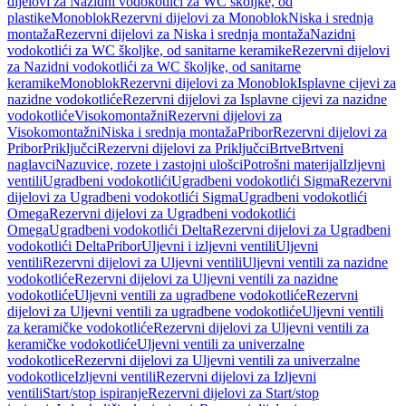
dijelovi za Nazidni vodokotlići za WC školjke, od
plastike
Monoblok
Rezervni dijelovi za Monoblok
Niska i srednja
montaža
Rezervni dijelovi za Niska i srednja montaža
Nazidni
vodokotlići za WC školjke, od sanitarne keramike
Rezervni dijelovi
za Nazidni vodokotlići za WC školjke, od sanitarne
keramike
Monoblok
Rezervni dijelovi za Monoblok
Isplavne cijevi za
nazidne vodokotliće
Rezervni dijelovi za Isplavne cijevi za nazidne
vodokotliće
Visokomontažni
Rezervni dijelovi za
Visokomontažni
Niska i srednja montaža
Pribor
Rezervni dijelovi za
Pribor
Priključci
Rezervni dijelovi za Priključci
Brtve
Brtveni
naglavci
Nazuvice, rozete i zastojni ulošci
Potrošni materijal
Izljevni
ventili
Ugradbeni vodokotlići
Ugradbeni vodokotlići Sigma
Rezervni
dijelovi za Ugradbeni vodokotlići Sigma
Ugradbeni vodokotlići
Omega
Rezervni dijelovi za Ugradbeni vodokotlići
Omega
Ugradbeni vodokotlići Delta
Rezervni dijelovi za Ugradbeni
vodokotlići Delta
Pribor
Uljevni i izljevni ventili
Uljevni
ventili
Rezervni dijelovi za Uljevni ventili
Uljevni ventili za nazidne
vodokotliće
Rezervni dijelovi za Uljevni ventili za nazidne
vodokotliće
Uljevni ventili za ugradbene vodokotliće
Rezervni
dijelovi za Uljevni ventili za ugradbene vodokotliće
Uljevni ventili
za keramičke vodokotliće
Rezervni dijelovi za Uljevni ventili za
keramičke vodokotliće
Uljevni ventili za univerzalne
vodokotlice
Rezervni dijelovi za Uljevni ventili za univerzalne
vodokotlice
Izljevni ventili
Rezervni dijelovi za Izljevni
ventili
Start/stop ispiranje
Rezervni dijelovi za Start/stop