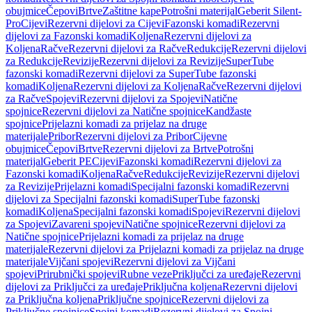
obujmice
Čepovi
Brtve
Zaštitne kape
Potrošni materijal
Geberit Silent-
Pro
Cijevi
Rezervni dijelovi za Cijevi
Fazonski komadi
Rezervni
dijelovi za Fazonski komadi
Koljena
Rezervni dijelovi za
Koljena
Račve
Rezervni dijelovi za Račve
Redukcije
Rezervni dijelovi
za Redukcije
Revizije
Rezervni dijelovi za Revizije
SuperTube
fazonski komadi
Rezervni dijelovi za SuperTube fazonski
komadi
Koljena
Rezervni dijelovi za Koljena
Račve
Rezervni dijelovi
za Račve
Spojevi
Rezervni dijelovi za Spojevi
Natične
spojnice
Rezervni dijelovi za Natične spojnice
Kandžaste
spojnice
Prijelazni komadi za prijelaz na druge
materijale
Pribor
Rezervni dijelovi za Pribor
Cijevne
obujmice
Čepovi
Brtve
Rezervni dijelovi za Brtve
Potrošni
materijal
Geberit PE
Cijevi
Fazonski komadi
Rezervni dijelovi za
Fazonski komadi
Koljena
Račve
Redukcije
Revizije
Rezervni dijelovi
za Revizije
Prijelazni komadi
Specijalni fazonski komadi
Rezervni
dijelovi za Specijalni fazonski komadi
SuperTube fazonski
komadi
Koljena
Specijalni fazonski komadi
Spojevi
Rezervni dijelovi
za Spojevi
Zavareni spojevi
Natične spojnice
Rezervni dijelovi za
Natične spojnice
Prijelazni komadi za prijelaz na druge
materijale
Rezervni dijelovi za Prijelazni komadi za prijelaz na druge
materijale
Vijčani spojevi
Rezervni dijelovi za Vijčani
spojevi
Prirubnički spojevi
Rubne veze
Priključci za uređaje
Rezervni
dijelovi za Priključci za uređaje
Priključna koljena
Rezervni dijelovi
za Priključna koljena
Priključne spojnice
Rezervni dijelovi za
Priključne spojnice
Spojni komadi
Rezervni dijelovi za Spojni