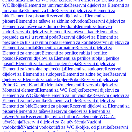
WC školjke
Elementi za umivaonike
Rezervni dijelovi za Elementi za
umivaonike
Elementi za bide
Rezervni dijelovi za Elementi za
bide
Elementi za pisoare
Rezervni dijelovi za Elementi za
pisoare
Elementi za tuševe sa zidnim odvodom
Rezervni dijelovi za
Elementi za tuševe sa zidnim odvodom
Elementi za tuševe i
kade
Rezervni dijelovi za Elementi za tuševe i kade
Elementi za
pregrade za tuš u ravnini poda
Rezervni dijelovi za Elementi za
pregrade za tuš u ravnini poda
Elementi za korita
Rezervni dijelovi za
Elementi za korita
Elementi za armature
Rezervni dijelovi za
Elementi za armature
Elementi za perilice rublja i perilice
posuđa
Rezervni dijelovi za Elementi za perilice rublja i perilice
posuđa
Elementi za konzolna opterećenja
Rezervni dijelovi za
Elementi za konzolna opterećenja
Elementi za sudopere
Rezervni
dijelovi za Elementi za sudopere
Elementi za zidne bojlere
Rezervni
dijelovi za Elementi za zidne bojlere
Pribor
Rezervni dijelovi za
Pribor
Geberit Kombifix
Montažni elementi
Rezervni dijelovi za
Montažni elementi
Elementi za WC školjke
Rezervni dijelovi za
Elementi za WC školjke
Elementi za umivaonike
Rezervni dijelovi za
Elementi za umivaonike
Elementi za bide
Rezervni dijelovi za
Elementi za bide
Elementi za pisoare
Rezervni dijelovi za Elementi za
pisoare
Elementi za tuševe
Rezervni dijelovi za Elementi za
tuševe
Pribor
Rezervni dijelovi za Pribor
Za elemente WC-a
Za
učvršćenja
Rezervni dijelovi za Za učvršćenja
Nazidni
vodokotlići
Nazidni vodokotlići za WC školjke, od plastike
Rezervni