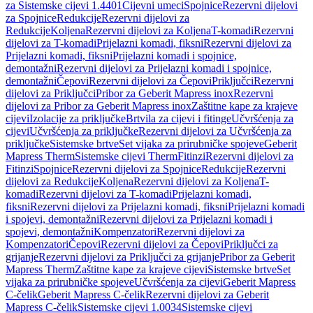
za Sistemske cijevi 1.4401
Cijevni umeci
Spojnice
Rezervni dijelovi
za Spojnice
Redukcije
Rezervni dijelovi za
Redukcije
Koljena
Rezervni dijelovi za Koljena
T-komadi
Rezervni
dijelovi za T-komadi
Prijelazni komadi, fiksni
Rezervni dijelovi za
Prijelazni komadi, fiksni
Prijelazni komadi i spojnice,
demontažni
Rezervni dijelovi za Prijelazni komadi i spojnice,
demontažni
Čepovi
Rezervni dijelovi za Čepovi
Priključci
Rezervni
dijelovi za Priključci
Pribor za Geberit Mapress inox
Rezervni
dijelovi za Pribor za Geberit Mapress inox
Zaštitne kape za krajeve
cijevi
Izolacije za priključke
Brtvila za cijevi i fitinge
Učvršćenja za
cijevi
Učvršćenja za priključke
Rezervni dijelovi za Učvršćenja za
priključke
Sistemske brtve
Set vijaka za prirubničke spojeve
Geberit
Mapress Therm
Sistemske cijevi Therm
Fitinzi
Rezervni dijelovi za
Fitinzi
Spojnice
Rezervni dijelovi za Spojnice
Redukcije
Rezervni
dijelovi za Redukcije
Koljena
Rezervni dijelovi za Koljena
T-
komadi
Rezervni dijelovi za T-komadi
Prijelazni komadi,
fiksni
Rezervni dijelovi za Prijelazni komadi, fiksni
Prijelazni komadi
i spojevi, demontažni
Rezervni dijelovi za Prijelazni komadi i
spojevi, demontažni
Kompenzatori
Rezervni dijelovi za
Kompenzatori
Čepovi
Rezervni dijelovi za Čepovi
Priključci za
grijanje
Rezervni dijelovi za Priključci za grijanje
Pribor za Geberit
Mapress Therm
Zaštitne kape za krajeve cijevi
Sistemske brtve
Set
vijaka za prirubničke spojeve
Učvršćenja za cijevi
Geberit Mapress
C-čelik
Geberit Mapress C-čelik
Rezervni dijelovi za Geberit
Mapress C-čelik
Sistemske cijevi 1.0034
Sistemske cijevi