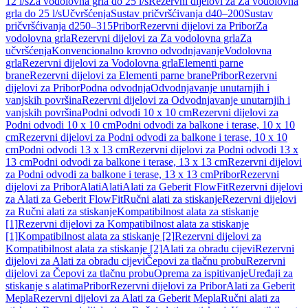
12 l/s
Za vodolovna grla do 25 l/s
Rezervni dijelovi za Za vodolovna
grla do 25 l/s
Učvršćenja
Sustav pričvršćivanja d40–200
Sustav
pričvršćivanja d250–315
Pribor
Rezervni dijelovi za Pribor
Za
vodolovna grla
Rezervni dijelovi za Za vodolovna grla
Za
učvršćenja
Konvencionalno krovno odvodnjavanje
Vodolovna
grla
Rezervni dijelovi za Vodolovna grla
Elementi parne
brane
Rezervni dijelovi za Elementi parne brane
Pribor
Rezervni
dijelovi za Pribor
Podna odvodnja
Odvodnjavanje unutarnjih i
vanjskih površina
Rezervni dijelovi za Odvodnjavanje unutarnjih i
vanjskih površina
Podni odvodi 10 x 10 cm
Rezervni dijelovi za
Podni odvodi 10 x 10 cm
Podni odvodi za balkone i terase, 10 x 10
cm
Rezervni dijelovi za Podni odvodi za balkone i terase, 10 x 10
cm
Podni odvodi 13 x 13 cm
Rezervni dijelovi za Podni odvodi 13 x
13 cm
Podni odvodi za balkone i terase, 13 x 13 cm
Rezervni dijelovi
za Podni odvodi za balkone i terase, 13 x 13 cm
Pribor
Rezervni
dijelovi za Pribor
Alati
Alati
Alati za Geberit FlowFit
Rezervni dijelovi
za Alati za Geberit FlowFit
Ručni alati za stiskanje
Rezervni dijelovi
za Ručni alati za stiskanje
Kompatibilnost alata za stiskanje
[1]
Rezervni dijelovi za Kompatibilnost alata za stiskanje
[1]
Kompatibilnost alata za stiskanje [2]
Rezervni dijelovi za
Kompatibilnost alata za stiskanje [2]
Alati za obradu cijevi
Rezervni
dijelovi za Alati za obradu cijevi
Čepovi za tlačnu probu
Rezervni
dijelovi za Čepovi za tlačnu probu
Oprema za ispitivanje
Uređaji za
stiskanje s alatima
Pribor
Rezervni dijelovi za Pribor
Alati za Geberit
Mepla
Rezervni dijelovi za Alati za Geberit Mepla
Ručni alati za