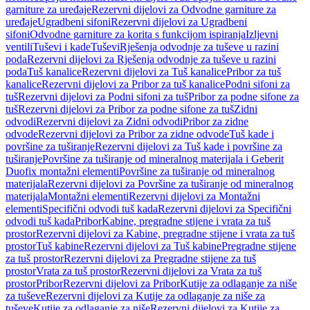
garniture za uređaje
Rezervni dijelovi za Odvodne garniture za
uređaje
Ugradbeni sifoni
Rezervni dijelovi za Ugradbeni
sifoni
Odvodne garniture za korita s funkcijom ispiranja
Izljevni
ventili
Tuševi i kade
Tuševi
Rješenja odvodnje za tuševe u razini
poda
Rezervni dijelovi za Rješenja odvodnje za tuševe u razini
poda
Tuš kanalice
Rezervni dijelovi za Tuš kanalice
Pribor za tuš
kanalice
Rezervni dijelovi za Pribor za tuš kanalice
Podni sifoni za
tuš
Rezervni dijelovi za Podni sifoni za tuš
Pribor za podne sifone za
tuš
Rezervni dijelovi za Pribor za podne sifone za tuš
Zidni
odvodi
Rezervni dijelovi za Zidni odvodi
Pribor za zidne
odvode
Rezervni dijelovi za Pribor za zidne odvode
Tuš kade i
površine za tuširanje
Rezervni dijelovi za Tuš kade i površine za
tuširanje
Površine za tuširanje od mineralnog materijala i Geberit
Duofix montažni elementi
Površine za tuširanje od mineralnog
materijala
Rezervni dijelovi za Površine za tuširanje od mineralnog
materijala
Montažni elementi
Rezervni dijelovi za Montažni
elementi
Specifični odvodi tuš kada
Rezervni dijelovi za Specifični
odvodi tuš kada
Pribor
Kabine, pregradne stijene i vrata za tuš
prostor
Rezervni dijelovi za Kabine, pregradne stijene i vrata za tuš
prostor
Tuš kabine
Rezervni dijelovi za Tuš kabine
Pregradne stijene
za tuš prostor
Rezervni dijelovi za Pregradne stijene za tuš
prostor
Vrata za tuš prostor
Rezervni dijelovi za Vrata za tuš
prostor
Pribor
Rezervni dijelovi za Pribor
Kutije za odlaganje za niše
za tuševe
Rezervni dijelovi za Kutije za odlaganje za niše za
tuševe
Kutije za odlaganje za niše
Rezervni dijelovi za Kutije za