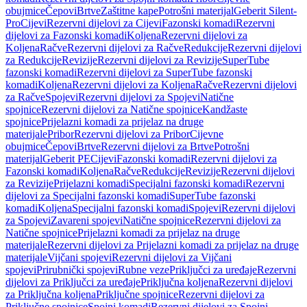
obujmice
Čepovi
Brtve
Zaštitne kape
Potrošni materijal
Geberit Silent-
Pro
Cijevi
Rezervni dijelovi za Cijevi
Fazonski komadi
Rezervni
dijelovi za Fazonski komadi
Koljena
Rezervni dijelovi za
Koljena
Račve
Rezervni dijelovi za Račve
Redukcije
Rezervni dijelovi
za Redukcije
Revizije
Rezervni dijelovi za Revizije
SuperTube
fazonski komadi
Rezervni dijelovi za SuperTube fazonski
komadi
Koljena
Rezervni dijelovi za Koljena
Račve
Rezervni dijelovi
za Račve
Spojevi
Rezervni dijelovi za Spojevi
Natične
spojnice
Rezervni dijelovi za Natične spojnice
Kandžaste
spojnice
Prijelazni komadi za prijelaz na druge
materijale
Pribor
Rezervni dijelovi za Pribor
Cijevne
obujmice
Čepovi
Brtve
Rezervni dijelovi za Brtve
Potrošni
materijal
Geberit PE
Cijevi
Fazonski komadi
Rezervni dijelovi za
Fazonski komadi
Koljena
Račve
Redukcije
Revizije
Rezervni dijelovi
za Revizije
Prijelazni komadi
Specijalni fazonski komadi
Rezervni
dijelovi za Specijalni fazonski komadi
SuperTube fazonski
komadi
Koljena
Specijalni fazonski komadi
Spojevi
Rezervni dijelovi
za Spojevi
Zavareni spojevi
Natične spojnice
Rezervni dijelovi za
Natične spojnice
Prijelazni komadi za prijelaz na druge
materijale
Rezervni dijelovi za Prijelazni komadi za prijelaz na druge
materijale
Vijčani spojevi
Rezervni dijelovi za Vijčani
spojevi
Prirubnički spojevi
Rubne veze
Priključci za uređaje
Rezervni
dijelovi za Priključci za uređaje
Priključna koljena
Rezervni dijelovi
za Priključna koljena
Priključne spojnice
Rezervni dijelovi za
Priključne spojnice
Spojni komadi
Rezervni dijelovi za Spojni