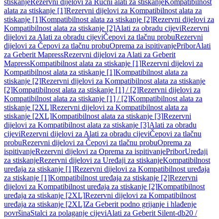
stiskanje
Rezervni dijelovi za Ručni alati za stiskanje
Kompatibilnost
alata za stiskanje [1]
Rezervni dijelovi za Kompatibilnost alata za
stiskanje [1]
Kompatibilnost alata za stiskanje [2]
Rezervni dijelovi za
Kompatibilnost alata za stiskanje [2]
Alati za obradu cijevi
Rezervni
dijelovi za Alati za obradu cijevi
Čepovi za tlačnu probu
Rezervni
dijelovi za Čepovi za tlačnu probu
Oprema za ispitivanje
Pribor
Alati
za Geberit Mapress
Rezervni dijelovi za Alati za Geberit
Mapress
Kompatibilnost alata za stiskanje [1]
Rezervni dijelovi za
Kompatibilnost alata za stiskanje [1]
Kompatibilnost alata za
stiskanje [2]
Rezervni dijelovi za Kompatibilnost alata za stiskanje
[2]
Kompatibilnost alata za stiskanje [1] / [2]
Rezervni dijelovi za
Kompatibilnost alata za stiskanje [1] / [2]
Kompatibilnost alata za
stiskanje [2XL]
Rezervni dijelovi za Kompatibilnost alata za
stiskanje [2XL]
Kompatibilnost alata za stiskanje [3]
Rezervni
dijelovi za Kompatibilnost alata za stiskanje [3]
Alati za obradu
cijevi
Rezervni dijelovi za Alati za obradu cijevi
Čepovi za tlačnu
probu
Rezervni dijelovi za Čepovi za tlačnu probu
Oprema za
ispitivanje
Rezervni dijelovi za Oprema za ispitivanje
Pribor
Uređaji
za stiskanje
Rezervni dijelovi za Uređaji za stiskanje
Kompatibilnost
uređaja za stiskanje [1]
Rezervni dijelovi za Kompatibilnost uređaja
za stiskanje [1]
Kompatibilnost uređaja za stiskanje [2]
Rezervni
dijelovi za Kompatibilnost uređaja za stiskanje [2]
Kompatibilnost
uređaja za stiskanje [2XL]
Rezervni dijelovi za Kompatibilnost
uređaja za stiskanje [2XL]
Za Geberit podno grijanje i hlađenje
površina
Stalci za polaganje cijevi
Alati za Geberit Silent-db20 /