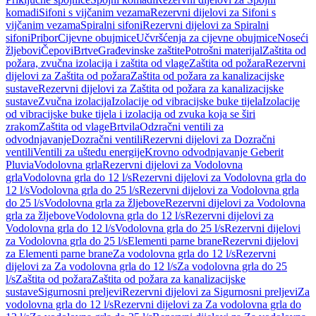
komadi
Sifoni s vijčanim vezama
Rezervni dijelovi za Sifoni s
vijčanim vezama
Spiralni sifoni
Rezervni dijelovi za Spiralni
sifoni
Pribor
Cijevne obujmice
Učvršćenja za cijevne obujmice
Noseći
žljebovi
Čepovi
Brtve
Građevinske zaštite
Potrošni materijal
Zaštita od
požara, zvučna izolacija i zaštita od vlage
Zaštita od požara
Rezervni
dijelovi za Zaštita od požara
Zaštita od požara za kanalizacijske
sustave
Rezervni dijelovi za Zaštita od požara za kanalizacijske
sustave
Zvučna izolacija
Izolacije od vibracijske buke tijela
Izolacije
od vibracijske buke tijela i izolacija od zvuka koja se širi
zrakom
Zaštita od vlage
Brtvila
Odzračni ventili za
odvodnjavanje
Dozračni ventili
Rezervni dijelovi za Dozračni
ventili
Ventili za uštedu energije
Krovno odvodnjavanje Geberit
Pluvia
Vodolovna grla
Rezervni dijelovi za Vodolovna
grla
Vodolovna grla do 12 l/s
Rezervni dijelovi za Vodolovna grla do
12 l/s
Vodolovna grla do 25 l/s
Rezervni dijelovi za Vodolovna grla
do 25 l/s
Vodolovna grla za žljebove
Rezervni dijelovi za Vodolovna
grla za žljebove
Vodolovna grla do 12 l/s
Rezervni dijelovi za
Vodolovna grla do 12 l/s
Vodolovna grla do 25 l/s
Rezervni dijelovi
za Vodolovna grla do 25 l/s
Elementi parne brane
Rezervni dijelovi
za Elementi parne brane
Za vodolovna grla do 12 l/s
Rezervni
dijelovi za Za vodolovna grla do 12 l/s
Za vodolovna grla do 25
l/s
Zaštita od požara
Zaštita od požara za kanalizacijske
sustave
Sigurnosni preljevi
Rezervni dijelovi za Sigurnosni preljevi
Za
vodolovna grla do 12 l/s
Rezervni dijelovi za Za vodolovna grla do