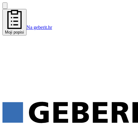
Na geberit.hr
Moji popisi