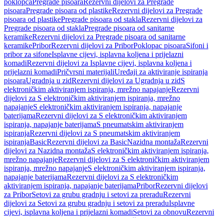
poklopca
Pregrade pisoara
Rezervni dijelovi za Pregrade
pisoara
Pregrade pisoara od plastike
Rezervni dijelovi za Pregrade
pisoara od plastike
Pregrade pisoara od stakla
Rezervni dijelovi za
Pregrade pisoara od stakla
Pregrade pisoara od sanitarne
keramike
Rezervni dijelovi za Pregrade pisoara od sanitarne
keramike
Pribor
Rezervni dijelovi za Pribor
Poklopac pisoara
Sifoni i
pribor za sifone
Isplavne cijevi, isplavna koljena i prijelazni
komadi
Rezervni dijelovi za Isplavne cijevi, isplavna koljena i
prijelazni komadi
Pričvrsni materijali
Uređaji za aktiviranje ispiranja
pisoara
Ugradnja u zid
Rezervni dijelovi za Ugradnja u zid
S
elektroničkim aktiviranjem ispiranja, mrežno napajanje
Rezervni
dijelovi za S elektroničkim aktiviranjem ispiranja, mrežno
napajanje
S elektroničkim aktiviranjem ispiranja, napajanje
baterijama
Rezervni dijelovi za S elektroničkim aktiviranjem
ispiranja, napajanje baterijama
S pneumatskim aktiviranjem
ispiranja
Rezervni dijelovi za S pneumatskim aktiviranjem
ispiranja
Basic
Rezervni dijelovi za Basic
Nazidna montaža
Rezervni
dijelovi za Nazidna montaža
S elektroničkim aktiviranjem ispiranja,
mrežno napajanje
Rezervni dijelovi za S elektroničkim aktiviranjem
ispiranja, mrežno napajanje
S elektroničkim aktiviranjem ispiranja,
napajanje baterijama
Rezervni dijelovi za S elektroničkim
aktiviranjem ispiranja, napajanje baterijama
Pribor
Rezervni dijelovi
za Pribor
Setovi za grubu gradnju i setovi za preradu
Rezervni
dijelovi za Setovi za grubu gradnju i setovi za preradu
Isplavne
cijevi, isplavna koljena i prijelazni komadi
Setovi za obnovu
Rezervni