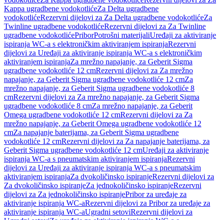
Kappa ugradbene vodokotliće
Za Delta ugradbene
vodokotliće
Rezervni dijelovi za Za Delta ugradbene vodokotliće
Za
Twinline ugradbene vodokotliće
Rezervni dijelovi za Za Twinline
ugradbene vodokotliće
Pribor
Potrošni materijali
Uređaji za aktiviranje
ispiranja WC-a s elektroničkim aktiviranjem ispiranja
Rezervni
dijelovi za Uređaji za aktiviranje ispiranja WC-a s elektroničkim
aktiviranjem ispiranja
Za mrežno napajanje, za Geberit Sigma
ugradbene vodokotliće 12 cm
Rezervni dijelovi za Za mrežno
napajanje, za Geberit Sigma ugradbene vodokotliće 12 cm
Za
mrežno napajanje, za Geberit Sigma ugradbene vodokotliće 8
cm
Rezervni dijelovi za Za mrežno napajanje, za Geberit Sigma
ugradbene vodokotliće 8 cm
Za mrežno napajanje, za Geberit
Omega ugradbene vodokotliće 12 cm
Rezervni dijelovi za Za
mrežno napajanje, za Geberit Omega ugradbene vodokotliće 12
cm
Za napajanje baterijama, za Geberit Sigma ugradbene
vodokotliće 12 cm
Rezervni dijelovi za Za napajanje baterijama, za
Geberit Sigma ugradbene vodokotliće 12 cm
Uređaji za aktiviranje
ispiranja WC-a s pneumatskim aktiviranjem ispiranja
Rezervni
dijelovi za Uređaji za aktiviranje ispiranja WC-a s pneumatskim
aktiviranjem ispiranja
Za dvokoličinsko ispiranje
Rezervni dijelovi za
Za dvokoličinsko ispiranje
Za jednokoličinsko ispiranje
Rezervni
dijelovi za Za jednokoličinsko ispiranje
Pribor za uređaje za
aktiviranje ispiranja WC-a
Rezervni dijelovi za Pribor za uređaje za
aktiviranje ispiranja WC-a
Ugradni setovi
Rezervni dijelovi za