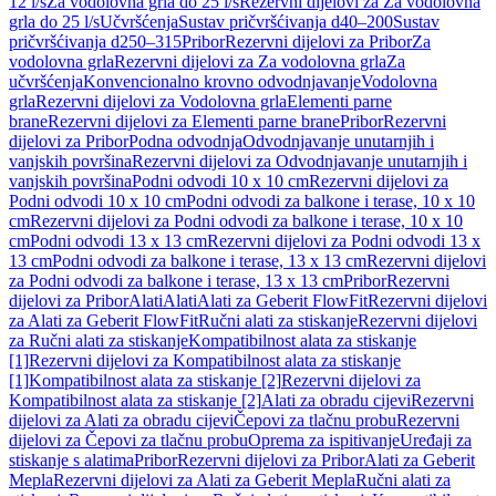
12 l/s
Za vodolovna grla do 25 l/s
Rezervni dijelovi za Za vodolovna
grla do 25 l/s
Učvršćenja
Sustav pričvršćivanja d40–200
Sustav
pričvršćivanja d250–315
Pribor
Rezervni dijelovi za Pribor
Za
vodolovna grla
Rezervni dijelovi za Za vodolovna grla
Za
učvršćenja
Konvencionalno krovno odvodnjavanje
Vodolovna
grla
Rezervni dijelovi za Vodolovna grla
Elementi parne
brane
Rezervni dijelovi za Elementi parne brane
Pribor
Rezervni
dijelovi za Pribor
Podna odvodnja
Odvodnjavanje unutarnjih i
vanjskih površina
Rezervni dijelovi za Odvodnjavanje unutarnjih i
vanjskih površina
Podni odvodi 10 x 10 cm
Rezervni dijelovi za
Podni odvodi 10 x 10 cm
Podni odvodi za balkone i terase, 10 x 10
cm
Rezervni dijelovi za Podni odvodi za balkone i terase, 10 x 10
cm
Podni odvodi 13 x 13 cm
Rezervni dijelovi za Podni odvodi 13 x
13 cm
Podni odvodi za balkone i terase, 13 x 13 cm
Rezervni dijelovi
za Podni odvodi za balkone i terase, 13 x 13 cm
Pribor
Rezervni
dijelovi za Pribor
Alati
Alati
Alati za Geberit FlowFit
Rezervni dijelovi
za Alati za Geberit FlowFit
Ručni alati za stiskanje
Rezervni dijelovi
za Ručni alati za stiskanje
Kompatibilnost alata za stiskanje
[1]
Rezervni dijelovi za Kompatibilnost alata za stiskanje
[1]
Kompatibilnost alata za stiskanje [2]
Rezervni dijelovi za
Kompatibilnost alata za stiskanje [2]
Alati za obradu cijevi
Rezervni
dijelovi za Alati za obradu cijevi
Čepovi za tlačnu probu
Rezervni
dijelovi za Čepovi za tlačnu probu
Oprema za ispitivanje
Uređaji za
stiskanje s alatima
Pribor
Rezervni dijelovi za Pribor
Alati za Geberit
Mepla
Rezervni dijelovi za Alati za Geberit Mepla
Ručni alati za