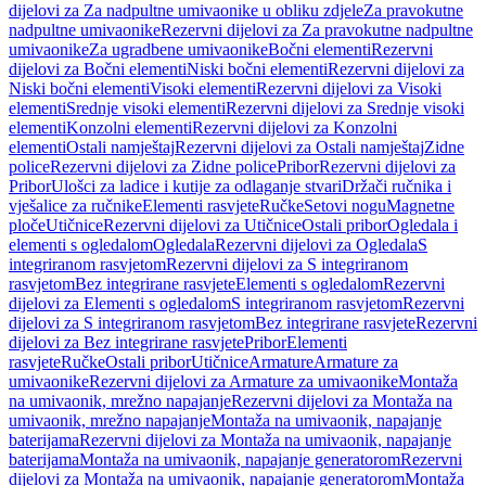
dijelovi za Za nadpultne umivaonike u obliku zdjele
Za pravokutne
nadpultne umivaonike
Rezervni dijelovi za Za pravokutne nadpultne
umivaonike
Za ugradbene umivaonike
Bočni elementi
Rezervni
dijelovi za Bočni elementi
Niski bočni elementi
Rezervni dijelovi za
Niski bočni elementi
Visoki elementi
Rezervni dijelovi za Visoki
elementi
Srednje visoki elementi
Rezervni dijelovi za Srednje visoki
elementi
Konzolni elementi
Rezervni dijelovi za Konzolni
elementi
Ostali namještaj
Rezervni dijelovi za Ostali namještaj
Zidne
police
Rezervni dijelovi za Zidne police
Pribor
Rezervni dijelovi za
Pribor
Ulošci za ladice i kutije za odlaganje stvari
Držači ručnika i
vješalice za ručnike
Elementi rasvjete
Ručke
Setovi nogu
Magnetne
ploče
Utičnice
Rezervni dijelovi za Utičnice
Ostali pribor
Ogledala i
elementi s ogledalom
Ogledala
Rezervni dijelovi za Ogledala
S
integriranom rasvjetom
Rezervni dijelovi za S integriranom
rasvjetom
Bez integrirane rasvjete
Elementi s ogledalom
Rezervni
dijelovi za Elementi s ogledalom
S integriranom rasvjetom
Rezervni
dijelovi za S integriranom rasvjetom
Bez integrirane rasvjete
Rezervni
dijelovi za Bez integrirane rasvjete
Pribor
Elementi
rasvjete
Ručke
Ostali pribor
Utičnice
Armature
Armature za
umivaonike
Rezervni dijelovi za Armature za umivaonike
Montaža
na umivaonik, mrežno napajanje
Rezervni dijelovi za Montaža na
umivaonik, mrežno napajanje
Montaža na umivaonik, napajanje
baterijama
Rezervni dijelovi za Montaža na umivaonik, napajanje
baterijama
Montaža na umivaonik, napajanje generatorom
Rezervni
dijelovi za Montaža na umivaonik, napajanje generatorom
Montaža