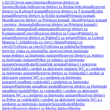
1.0215
Cijevni umeci
Spojnice
Rezervni dijelovi za
Spojnice
Redukcije
Rezervni dijelovi za Redukcije
Koljena
Rezervni
dijelovi za Koljena
T-komadi
Rezervni dijelovi za T-komadi
Križni
komadi
Rezervni dijelovi za Križni komadi
Prijelazni komadi,
fiksni
Rezervni dijelovi za Prijelazni komadi, fiksni
Prijelazni komadi
i spojnice, demontažni
Rezervni dijelovi za Prijelazni komadi i
spojnice, demontažni
Kompenzatori
Rezervni dijelovi za
Kompenzatori
Čepovi
Rezervni dijelovi za Čepovi
Priključci za
grijanje
Rezervni dijelovi za Priključci za grijanje
Pribor za Geberit
Mapress C-čelik
Brtvila za cijevi i fitinge
Poklopci za
cijevi
Učvršćenja za cijevi
Učvršćenja za priključke
Sistemske
brtve
Set vijaka za prirubničke spojeve
Geberit higijenski
sustav
Jedinice za higijensko ispiranje
Rezervni dijelovi za Jedinice
za higijensko ispiranje
Pribor za jedinice za higijensko
ispiranje
Senzori
Kabeli
Graničnik protoka
Poklopci i pokrovne
ploče
Vodokotlići i uređaji za aktiviranje ispiranja WC-a s uređajem
za higijensko ispiranje
Rezervni dijelovi za Vodokotlići i uređaji za
aktiviranje ispiranja WC-a s uređajem za higijensko
ispiranje
Ugradbeni vodokotlići s uređajem za higijensko
ispiranje
Higijenski ugradbeni moduli
Rezervni dijelovi za Higijenski
ugradbeni moduli
Pribor za vodokotliće i uređaje za aktiviranje
ispiranja WC-a s uređajem za higijensko ispiranje
Rezervni dijelovi
za Pribor za vodokotliće i uređaje za aktiviranje ispiranja WC-a s
uređajem za higijensko ispiranje
Senzori
Kabeli
Mrežni
dijelovi
Rezervni dijelovi za Mrežni dijelovi
Mrežne