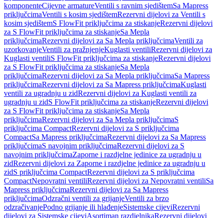
komponente
Cijevne armature
Ventili s ravnim sjedištem
Sa Mapress
priključcima
Ventili s kosim sjedištem
Rezervni dijelovi za Ventili s
kosim sjedištem
S FlowFit priključcima za stiskanje
Rezervni dijelovi
za S FlowFit priključcima za stiskanje
Sa Mepla
priključcima
Rezervni dijelovi za Sa Mepla priključcima
Ventili za
uzorkovanje
Ventili za pražnjenje
Kuglasti ventili
Rezervni dijelovi za
Kuglasti ventili
S FlowFit priključcima za stiskanje
Rezervni dijelovi
za S FlowFit priključcima za stiskanje
Sa Mepla
priključcima
Rezervni dijelovi za Sa Mepla priključcima
Sa Mapress
priključcima
Rezervni dijelovi za Sa Mapress priključcima
Kuglasti
ventili za ugradnju u zid
Rezervni dijelovi za Kuglasti ventili za
ugradnju u zid
S FlowFit priključcima za stiskanje
Rezervni dijelovi
za S FlowFit priključcima za stiskanje
Sa Mepla
priključcima
Rezervni dijelovi za Sa Mepla priključcima
S
priključcima Compact
Rezervni dijelovi za S priključcima
Compact
Sa Mapress priključcima
Rezervni dijelovi za Sa Mapress
priključcima
S navojnim priključcima
Rezervni dijelovi za S
navojnim priključcima
Zaporne i razdjelne jedinice za ugradnju u
zid
Rezervni dijelovi za Zaporne i razdjelne jedinice za ugradnju u
zid
S priključcima Compact
Rezervni dijelovi za S priključcima
Compact
Nepovratni ventili
Rezervni dijelovi za Nepovratni ventili
Sa
Mapress priključcima
Rezervni dijelovi za Sa Mapress
priključcima
Odzračni ventili za grijanje
Ventili za brzo
odzračivanje
Podno grijanje ili hlađenje
Sistemske cijevi
Rezervni
dijelovi za Sistemske cijevi
Asortiman razdjelnika
Rezervni dijelovi