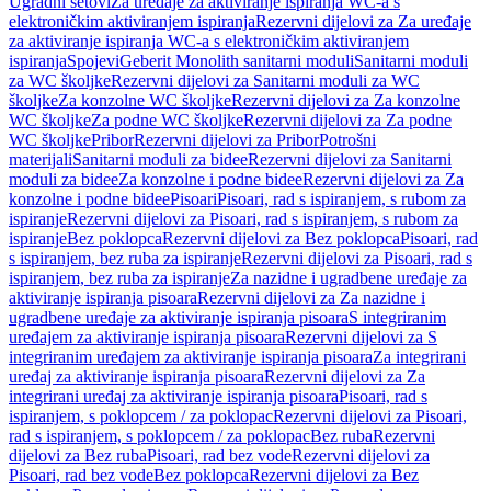
Ugradni setovi
Za uređaje za aktiviranje ispiranja WC-a s
elektroničkim aktiviranjem ispiranja
Rezervni dijelovi za Za uređaje
za aktiviranje ispiranja WC-a s elektroničkim aktiviranjem
ispiranja
Spojevi
Geberit Monolith sanitarni moduli
Sanitarni moduli
za WC školjke
Rezervni dijelovi za Sanitarni moduli za WC
školjke
Za konzolne WC školjke
Rezervni dijelovi za Za konzolne
WC školjke
Za podne WC školjke
Rezervni dijelovi za Za podne
WC školjke
Pribor
Rezervni dijelovi za Pribor
Potrošni
materijali
Sanitarni moduli za bidee
Rezervni dijelovi za Sanitarni
moduli za bidee
Za konzolne i podne bidee
Rezervni dijelovi za Za
konzolne i podne bidee
Pisoari
Pisoari, rad s ispiranjem, s rubom za
ispiranje
Rezervni dijelovi za Pisoari, rad s ispiranjem, s rubom za
ispiranje
Bez poklopca
Rezervni dijelovi za Bez poklopca
Pisoari, rad
s ispiranjem, bez ruba za ispiranje
Rezervni dijelovi za Pisoari, rad s
ispiranjem, bez ruba za ispiranje
Za nazidne i ugradbene uređaje za
aktiviranje ispiranja pisoara
Rezervni dijelovi za Za nazidne i
ugradbene uređaje za aktiviranje ispiranja pisoara
S integriranim
uređajem za aktiviranje ispiranja pisoara
Rezervni dijelovi za S
integriranim uređajem za aktiviranje ispiranja pisoara
Za integrirani
uređaj za aktiviranje ispiranja pisoara
Rezervni dijelovi za Za
integrirani uređaj za aktiviranje ispiranja pisoara
Pisoari, rad s
ispiranjem, s poklopcem / za poklopac
Rezervni dijelovi za Pisoari,
rad s ispiranjem, s poklopcem / za poklopac
Bez ruba
Rezervni
dijelovi za Bez ruba
Pisoari, rad bez vode
Rezervni dijelovi za
Pisoari, rad bez vode
Bez poklopca
Rezervni dijelovi za Bez