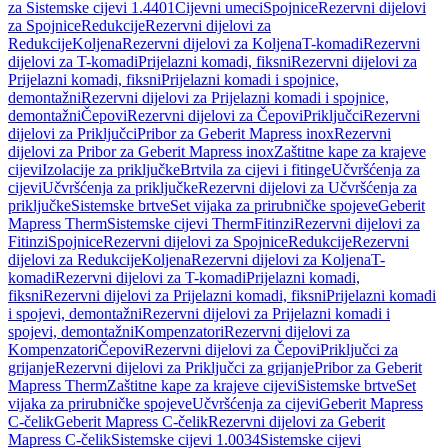
za Sistemske cijevi 1.4401
Cijevni umeci
Spojnice
Rezervni dijelovi
za Spojnice
Redukcije
Rezervni dijelovi za
Redukcije
Koljena
Rezervni dijelovi za Koljena
T-komadi
Rezervni
dijelovi za T-komadi
Prijelazni komadi, fiksni
Rezervni dijelovi za
Prijelazni komadi, fiksni
Prijelazni komadi i spojnice,
demontažni
Rezervni dijelovi za Prijelazni komadi i spojnice,
demontažni
Čepovi
Rezervni dijelovi za Čepovi
Priključci
Rezervni
dijelovi za Priključci
Pribor za Geberit Mapress inox
Rezervni
dijelovi za Pribor za Geberit Mapress inox
Zaštitne kape za krajeve
cijevi
Izolacije za priključke
Brtvila za cijevi i fitinge
Učvršćenja za
cijevi
Učvršćenja za priključke
Rezervni dijelovi za Učvršćenja za
priključke
Sistemske brtve
Set vijaka za prirubničke spojeve
Geberit
Mapress Therm
Sistemske cijevi Therm
Fitinzi
Rezervni dijelovi za
Fitinzi
Spojnice
Rezervni dijelovi za Spojnice
Redukcije
Rezervni
dijelovi za Redukcije
Koljena
Rezervni dijelovi za Koljena
T-
komadi
Rezervni dijelovi za T-komadi
Prijelazni komadi,
fiksni
Rezervni dijelovi za Prijelazni komadi, fiksni
Prijelazni komadi
i spojevi, demontažni
Rezervni dijelovi za Prijelazni komadi i
spojevi, demontažni
Kompenzatori
Rezervni dijelovi za
Kompenzatori
Čepovi
Rezervni dijelovi za Čepovi
Priključci za
grijanje
Rezervni dijelovi za Priključci za grijanje
Pribor za Geberit
Mapress Therm
Zaštitne kape za krajeve cijevi
Sistemske brtve
Set
vijaka za prirubničke spojeve
Učvršćenja za cijevi
Geberit Mapress
C-čelik
Geberit Mapress C-čelik
Rezervni dijelovi za Geberit
Mapress C-čelik
Sistemske cijevi 1.0034
Sistemske cijevi