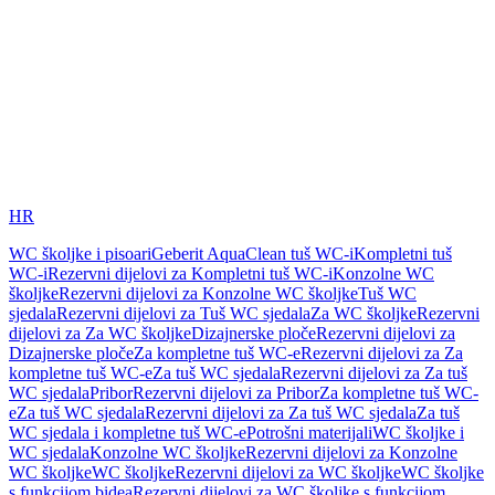
HR
WC školjke i pisoari
Geberit AquaClean tuš WC-i
Kompletni tuš
WC-i
Rezervni dijelovi za Kompletni tuš WC-i
Konzolne WC
školjke
Rezervni dijelovi za Konzolne WC školjke
Tuš WC
sjedala
Rezervni dijelovi za Tuš WC sjedala
Za WC školjke
Rezervni
dijelovi za Za WC školjke
Dizajnerske ploče
Rezervni dijelovi za
Dizajnerske ploče
Za kompletne tuš WC-e
Rezervni dijelovi za Za
kompletne tuš WC-e
Za tuš WC sjedala
Rezervni dijelovi za Za tuš
WC sjedala
Pribor
Rezervni dijelovi za Pribor
Za kompletne tuš WC-
e
Za tuš WC sjedala
Rezervni dijelovi za Za tuš WC sjedala
Za tuš
WC sjedala i kompletne tuš WC-e
Potrošni materijali
WC školjke i
WC sjedala
Konzolne WC školjke
Rezervni dijelovi za Konzolne
WC školjke
WC školjke
Rezervni dijelovi za WC školjke
WC školjke
s funkcijom bidea
Rezervni dijelovi za WC školjke s funkcijom