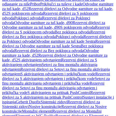
odlaganje za niše
Pribor
Priključci za tuševe i kade
Odvodne garniture
za tuš kade, d52
Rezervni dijelovi za Odvodne garniture za tuš kade,
d52
S poklopcem odvoda
Rezervni dijelovi za S poklopcem
odvoda
Poklopci odvoda
Rezervni dijelovi za Poklopci
odvoda
Odvodne garniture za tuš kade, d90
Rezervni dijelovi za
Odvodne garniture za tuš kade, d90
S poklopcem odvoda
Rezervni
dijelovi za S poklopcem odvoda
Bez poklopca odvoda
Rezervni
dijelovi za Bez poklopca odvoda
Poklopci odvoda
Rezervni dijelovi
za Poklopci odvoda
Odvodne garniture za tuš kade Sestra
Rezervni
dijelovi za Odvodne garniture za tuš kade Sestra
Bez poklopca
odvoda
Rezervni dijelovi za Bez poklopca odvoda
Odvodne
garniture za kade, d52
Rezervni dijelovi za Odvodne garniture za
kade, d52
S aktiviranjem odvrtanjem
Rezervni dijelovi za S
aktiviranjem odvrtanjem
Setovi za finu montažu aktiviranja
odvrtanjem
Rezervni dijelovi za Setovi za finu montažu aktiviranja
odvrtanjem
S aktiviranjem odvrtanjem i priključkom vode
Rezervni
dijelovi za S aktiviranjem odvrtanjem i priključkom vode
Setovi za
finu montažu aktiviranja odvrtanjem i priključka vode
Rezervni
dijelovi za Setovi za finu montažu aktiviranja odvrtanjem i
priključka vode
S aktiviranjem na pritisak PushControl
Rezervni
dijelovi za S aktiviranjem na pritisak PushControl
Sustavi instalacije i
ispiranja
Geberit Duofix
Sistemski zidovi
Rezervni dijelovi za
Sistemski zidovi
Nosive konstrukcije
Rezervni dijelovi za Nosive
konstrukcije
Montažni elementi
Rezervni dijelovi za Montažni
elementi
Elementi za WC školjke
Rezervni dijelovi za Elementi za