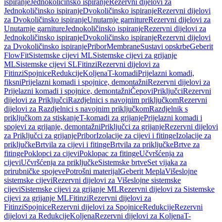
ispiranje
Jednokoličinsko ispiranje
Rezervni dijelovi za
Jednokoličinsko ispiranje
Dvokoličinsko ispiranje
Rezervni dijelovi
za Dvokoličinsko ispiranje
Unutarnje garniture
Rezervni dijelovi za
Unutarnje garniture
Jednokoličinsko ispiranje
Rezervni dijelovi za
Jednokoličinsko ispiranje
Dvokoličinsko ispiranje
Rezervni dijelovi
za Dvokoličinsko ispiranje
Pribor
Membrane
Sustavi opskrbe
Geberit
FlowFit
Sistemske cijevi ML
Sistemske cijevi za grijanje
ML
Sistemske cijevi SL
Fitinzi
Rezervni dijelovi za
Fitinzi
Spojnice
Redukcije
Koljena
T-komadi
Prijelazni komadi,
fiksni
Prijelazni komadi i spojnice, demontažni
Rezervni dijelovi za
Prijelazni komadi i spojnice, demontažni
Čepovi
Priključci
Rezervni
dijelovi za Priključci
Razdjelnici s navojnim priključkom
Rezervni
dijelovi za Razdjelnici s navojnim priključkom
Razdjelnik s
priključkom za stiskanje
T-komadi za grijanje
Prijelazni komadi i
spojevi za grijanje, demontažni
Priključci za grijanje
Rezervni dijelovi
za Priključci za grijanje
Pribor
Izolacije za cijevi i fitinge
Izolacije za
priključke
Brtvila za cijevi i fitinge
Brtvila za priključke
Brtve za
fitinge
Poklopci za cijevi
Poklopac za fitinge
Učvršćenja za
cijevi
Učvršćenja za priključke
Sistemske brtve
Set vijaka za
prirubničke spojeve
Potrošni materijal
Geberit Mepla
Višeslojne
sistemske cijevi
Rezervni dijelovi za Višeslojne sistemske
cijevi
Sistemske cijevi za grijanje ML
Rezervni dijelovi za Sistemske
cijevi za grijanje ML
Fitinzi
Rezervni dijelovi za
Fitinzi
Spojnice
Rezervni dijelovi za Spojnice
Redukcije
Rezervni
dijelovi za Redukcije
Koljena
Rezervni dijelovi za Koljena
T-