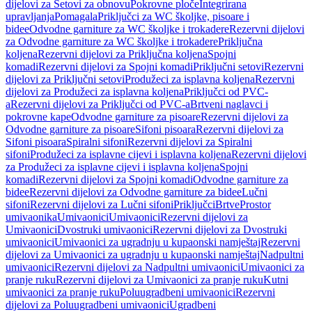
dijelovi za Setovi za obnovu
Pokrovne ploče
Integrirana
upravljanja
Pomagala
Priključci za WC školjke, pisoare i
bidee
Odvodne garniture za WC školjke i trokadere
Rezervni dijelovi
za Odvodne garniture za WC školjke i trokadere
Priključna
koljena
Rezervni dijelovi za Priključna koljena
Spojni
komadi
Rezervni dijelovi za Spojni komadi
Priključni setovi
Rezervni
dijelovi za Priključni setovi
Produžeci za isplavna koljena
Rezervni
dijelovi za Produžeci za isplavna koljena
Priključci od PVC-
a
Rezervni dijelovi za Priključci od PVC-a
Brtveni naglavci i
pokrovne kape
Odvodne garniture za pisoare
Rezervni dijelovi za
Odvodne garniture za pisoare
Sifoni pisoara
Rezervni dijelovi za
Sifoni pisoara
Spiralni sifoni
Rezervni dijelovi za Spiralni
sifoni
Produžeci za isplavne cijevi i isplavna koljena
Rezervni dijelovi
za Produžeci za isplavne cijevi i isplavna koljena
Spojni
komadi
Rezervni dijelovi za Spojni komadi
Odvodne garniture za
bidee
Rezervni dijelovi za Odvodne garniture za bidee
Lučni
sifoni
Rezervni dijelovi za Lučni sifoni
Priključci
Brtve
Prostor
umivaonika
Umivaonici
Umivaonici
Rezervni dijelovi za
Umivaonici
Dvostruki umivaonici
Rezervni dijelovi za Dvostruki
umivaonici
Umivaonici za ugradnju u kupaonski namještaj
Rezervni
dijelovi za Umivaonici za ugradnju u kupaonski namještaj
Nadpultni
umivaonici
Rezervni dijelovi za Nadpultni umivaonici
Umivaonici za
pranje ruku
Rezervni dijelovi za Umivaonici za pranje ruku
Kutni
umivaonici za pranje ruku
Poluugradbeni umivaonici
Rezervni
dijelovi za Poluugradbeni umivaonici
Ugradbeni