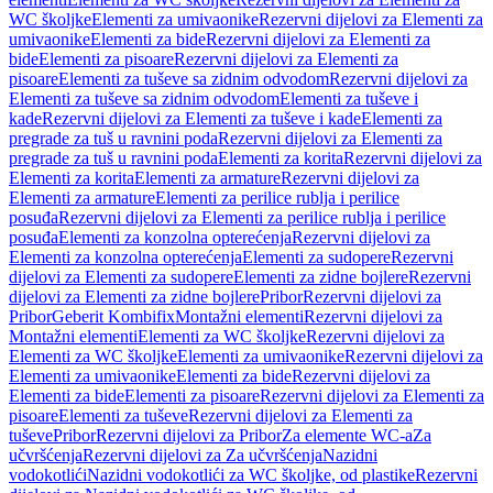
WC školjke
Elementi za umivaonike
Rezervni dijelovi za Elementi za
umivaonike
Elementi za bide
Rezervni dijelovi za Elementi za
bide
Elementi za pisoare
Rezervni dijelovi za Elementi za
pisoare
Elementi za tuševe sa zidnim odvodom
Rezervni dijelovi za
Elementi za tuševe sa zidnim odvodom
Elementi za tuševe i
kade
Rezervni dijelovi za Elementi za tuševe i kade
Elementi za
pregrade za tuš u ravnini poda
Rezervni dijelovi za Elementi za
pregrade za tuš u ravnini poda
Elementi za korita
Rezervni dijelovi za
Elementi za korita
Elementi za armature
Rezervni dijelovi za
Elementi za armature
Elementi za perilice rublja i perilice
posuđa
Rezervni dijelovi za Elementi za perilice rublja i perilice
posuđa
Elementi za konzolna opterećenja
Rezervni dijelovi za
Elementi za konzolna opterećenja
Elementi za sudopere
Rezervni
dijelovi za Elementi za sudopere
Elementi za zidne bojlere
Rezervni
dijelovi za Elementi za zidne bojlere
Pribor
Rezervni dijelovi za
Pribor
Geberit Kombifix
Montažni elementi
Rezervni dijelovi za
Montažni elementi
Elementi za WC školjke
Rezervni dijelovi za
Elementi za WC školjke
Elementi za umivaonike
Rezervni dijelovi za
Elementi za umivaonike
Elementi za bide
Rezervni dijelovi za
Elementi za bide
Elementi za pisoare
Rezervni dijelovi za Elementi za
pisoare
Elementi za tuševe
Rezervni dijelovi za Elementi za
tuševe
Pribor
Rezervni dijelovi za Pribor
Za elemente WC-a
Za
učvršćenja
Rezervni dijelovi za Za učvršćenja
Nazidni
vodokotlići
Nazidni vodokotlići za WC školjke, od plastike
Rezervni