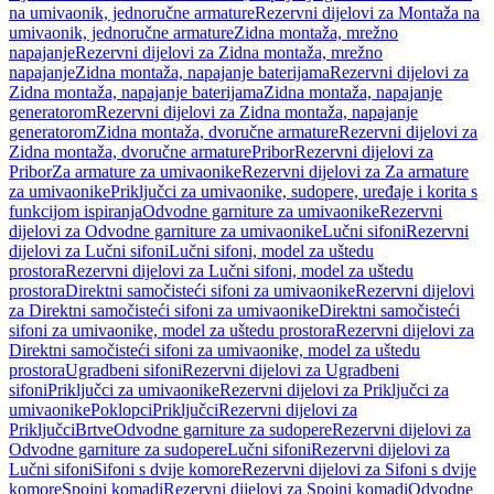
na umivaonik, jednoručne armature
Rezervni dijelovi za Montaža na
umivaonik, jednoručne armature
Zidna montaža, mrežno
napajanje
Rezervni dijelovi za Zidna montaža, mrežno
napajanje
Zidna montaža, napajanje baterijama
Rezervni dijelovi za
Zidna montaža, napajanje baterijama
Zidna montaža, napajanje
generatorom
Rezervni dijelovi za Zidna montaža, napajanje
generatorom
Zidna montaža, dvoručne armature
Rezervni dijelovi za
Zidna montaža, dvoručne armature
Pribor
Rezervni dijelovi za
Pribor
Za armature za umivaonike
Rezervni dijelovi za Za armature
za umivaonike
Priključci za umivaonike, sudopere, uređaje i korita s
funkcijom ispiranja
Odvodne garniture za umivaonike
Rezervni
dijelovi za Odvodne garniture za umivaonike
Lučni sifoni
Rezervni
dijelovi za Lučni sifoni
Lučni sifoni, model za uštedu
prostora
Rezervni dijelovi za Lučni sifoni, model za uštedu
prostora
Direktni samočisteći sifoni za umivaonike
Rezervni dijelovi
za Direktni samočisteći sifoni za umivaonike
Direktni samočisteći
sifoni za umivaonike, model za uštedu prostora
Rezervni dijelovi za
Direktni samočisteći sifoni za umivaonike, model za uštedu
prostora
Ugradbeni sifoni
Rezervni dijelovi za Ugradbeni
sifoni
Priključci za umivaonike
Rezervni dijelovi za Priključci za
umivaonike
Poklopci
Priključci
Rezervni dijelovi za
Priključci
Brtve
Odvodne garniture za sudopere
Rezervni dijelovi za
Odvodne garniture za sudopere
Lučni sifoni
Rezervni dijelovi za
Lučni sifoni
Sifoni s dvije komore
Rezervni dijelovi za Sifoni s dvije
komore
Spojni komadi
Rezervni dijelovi za Spojni komadi
Odvodne