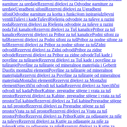
garniture za uređaje
Rezervni dijelovi za Odvodne garniture za
uređaje
Ugradbeni sifoni
Rezervni dijelovi za Ugradbeni
sifoni
Odvodne garniture za korita s funkcijom ispiranja
Izljevni
ventili
Tuševi i kade
Tuševi
Rješenja odvodnje za tuševe u razini
poda
Rezervni dijelovi za Rješenja odvodnje za tuševe u razini
poda
Tuš kanalice
Rezervni dijelovi za Tuš kanalice
Pribor za tuš
kanalice
Rezervni dijelovi za Pribor za tuš kanalice
Podni sifoni za
tuš
Rezervni dijelovi za Podni sifoni za tuš
Pribor za podne sifone za
tuš
Rezervni dijelovi za Pribor za podne sifone za tuš
Zidni
odvodi
Rezervni dijelovi za Zidni odvodi
Pribor za zidne
odvode
Rezervni dijelovi za Pribor za zidne odvode
Tuš kade i
površine za tuširanje
Rezervni dijelovi za Tuš kade i površine za
tuširanje
Površine za tuširanje od mineralnog materijala i Geberit
Duofix montažni elementi
Površine za tuširanje od mineralnog
materijala
Rezervni dijelovi za Površine za tuširanje od mineralnog
materijala
Montažni elementi
Rezervni dijelovi za Montažni
elementi
Specifični odvodi tuš kada
Rezervni dijelovi za Specifični
odvodi tuš kada
Pribor
Kabine, pregradne stijene i vrata za tuš
prostor
Rezervni dijelovi za Kabine, pregradne stijene i vrata za tuš
prostor
Tuš kabine
Rezervni dijelovi za Tuš kabine
Pregradne stijene
za tuš prostor
Rezervni dijelovi za Pregradne stijene za tuš
prostor
Vrata za tuš prostor
Rezervni dijelovi za Vrata za tuš
prostor
Pribor
Rezervni dijelovi za Pribor
Kutije za odlaganje za niše
za tuševe
Rezervni dijelovi za Kutije za odlaganje za niše za
tuševe
Kutije za odlaganje za niše
Rezervni dijelovi za Kutije za