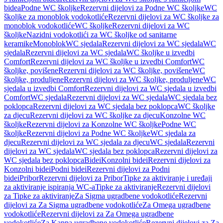
bidea
Podne WC školjke
Rezervni dijelovi za Podne WC školjke
WC
školjke za monoblok vodokotliće
Rezervni dijelovi za WC školjke za
monoblok vodokotliće
WC školjke
Rezervni dijelovi za WC
školjke
Nazidni vodokotlići za WC školjke od sanitarne
keramike
Monoblok
WC sjedala
Rezervni dijelovi za WC sjedala
WC
sjedala
Rezervni dijelovi za WC sjedala
WC školjke u izvedbi
Comfort
Rezervni dijelovi za WC školjke u izvedbi Comfort
WC
školjke, povišene
Rezervni dijelovi za WC školjke, povišene
WC
školjke, produljene
Rezervni dijelovi za WC školjke, produljene
WC
sjedala u izvedbi Comfort
Rezervni dijelovi za WC sjedala u izvedbi
Comfort
WC sjedala
Rezervni dijelovi za WC sjedala
WC sjedala bez
poklopca
Rezervni dijelovi za WC sjedala bez poklopca
WC školjke
za djecu
Rezervni dijelovi za WC školjke za djecu
Konzolne WC
školjke
Rezervni dijelovi za Konzolne WC školjke
Podne WC
školjke
Rezervni dijelovi za Podne WC školjke
WC sjedala za
djecu
Rezervni dijelovi za WC sjedala za djecu
WC sjedala
Rezervni
dijelovi za WC sjedala
WC sjedala bez poklopca
Rezervni dijelovi za
WC sjedala bez poklopca
Bidei
Konzolni bidei
Rezervni dijelovi za
Konzolni bidei
Podni bidei
Rezervni dijelovi za Podni
bidei
Pribor
Rezervni dijelovi za Pribor
Tipke za aktiviranje i uređaji
za aktiviranje ispiranja WC-a
Tipke za aktiviranje
Rezervni dijelovi
za Tipke za aktiviranje
Za Sigma ugradbene vodokotliće
Rezervni
dijelovi za Za Sigma ugradbene vodokotliće
Za Omega ugradbene
vodokotliće
Rezervni dijelovi za Za Omega ugradbene
vodokotliće
Za Kappa ugradbene vodokotliće
Rezervni dijelovi za Za