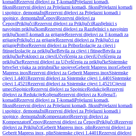
komadi
Rezervni dijelovi za T-komadi
Prijelazni komadi,
fiksni
Rezervni dijelovi za Prijelazni komadi, fiksni
Prijelazni komadi
i spojnice, demontažni
Rezervni dijelovi za Prijelazni komadi i
spojnice, demontažni
Čepovi
Rezervni dijelovi za
Čepovi
Priključci
Rezervni dijelovi za Priključci
Razdjelnici s
navojnim priključkom
Rezervni dijelovi za Razdjelnici s navojnim
priključkom
T-komadi za grijanje
Rezervni dijelovi za T-komadi za
grijanje
Priključci za grijanje
Rezervni dijelovi za Priključci za
grijanje
Pribor
Rezervni dijelovi za Pribor
Izolacije za cijevi i
fitinge
Izolacije za priključke
Brtvila za cijevi i fitinge
Brtvila za
priključke
Poklopci za cijevi
Učvršćenja za cijevi
Učvršćenja za
priključke
Rezervni dijelovi za Učvršćenja za priključke
Sistemske
brtve
Set vijaka za prirubničke spojeve
Geberit Mapress inox
Geberit
Mapress inox
Rezervni dijelovi za Geberit Mapress inox
Sistemske
cijevi 1.4401
Rezervni dijelovi za Sistemske cijevi 1.4401
Sistemske
cijevi 1.4521
Rezervni dijelovi za Sistemske cijevi 1.4521
Cijevni
umeci
Spojnice
Rezervni dijelovi za Spojnice
Redukcije
Rezervni
dijelovi za Redukcije
Koljena
Rezervni dijelovi za Koljena
T-
komadi
Rezervni dijelovi za T-komadi
Prijelazni komadi,
fiksni
Rezervni dijelovi za Prijelazni komadi, fiksni
Prijelazni komadi
i spojnice, demontažni
Rezervni dijelovi za Prijelazni komadi i
spojnice, demontažni
Kompenzatori
Rezervni dijelovi za
Kompenzatori
Čepovi
Rezervni dijelovi za Čepovi
Priključci
Rezervni
dijelovi za Priključci
Geberit Mapress inox, plin
Rezervni dijelovi za
Geberit Mapress inox, plin
Sistemske cijevi 1.4401
Rezervni dijelovi