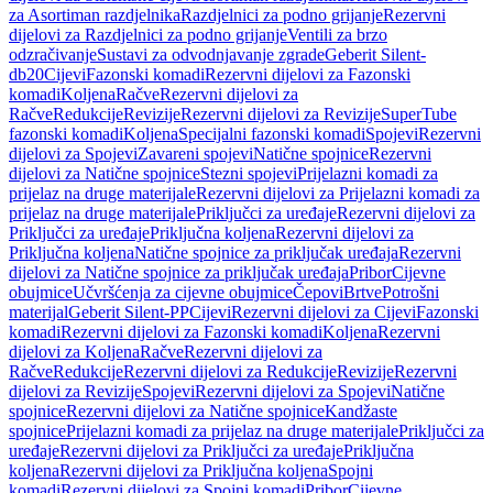
za Asortiman razdjelnika
Razdjelnici za podno grijanje
Rezervni
dijelovi za Razdjelnici za podno grijanje
Ventili za brzo
odzračivanje
Sustavi za odvodnjavanje zgrade
Geberit Silent-
db20
Cijevi
Fazonski komadi
Rezervni dijelovi za Fazonski
komadi
Koljena
Račve
Rezervni dijelovi za
Račve
Redukcije
Revizije
Rezervni dijelovi za Revizije
SuperTube
fazonski komadi
Koljena
Specijalni fazonski komadi
Spojevi
Rezervni
dijelovi za Spojevi
Zavareni spojevi
Natične spojnice
Rezervni
dijelovi za Natične spojnice
Stezni spojevi
Prijelazni komadi za
prijelaz na druge materijale
Rezervni dijelovi za Prijelazni komadi za
prijelaz na druge materijale
Priključci za uređaje
Rezervni dijelovi za
Priključci za uređaje
Priključna koljena
Rezervni dijelovi za
Priključna koljena
Natične spojnice za priključak uređaja
Rezervni
dijelovi za Natične spojnice za priključak uređaja
Pribor
Cijevne
obujmice
Učvršćenja za cijevne obujmice
Čepovi
Brtve
Potrošni
materijal
Geberit Silent-PP
Cijevi
Rezervni dijelovi za Cijevi
Fazonski
komadi
Rezervni dijelovi za Fazonski komadi
Koljena
Rezervni
dijelovi za Koljena
Račve
Rezervni dijelovi za
Račve
Redukcije
Rezervni dijelovi za Redukcije
Revizije
Rezervni
dijelovi za Revizije
Spojevi
Rezervni dijelovi za Spojevi
Natične
spojnice
Rezervni dijelovi za Natične spojnice
Kandžaste
spojnice
Prijelazni komadi za prijelaz na druge materijale
Priključci za
uređaje
Rezervni dijelovi za Priključci za uređaje
Priključna
koljena
Rezervni dijelovi za Priključna koljena
Spojni
komadi
Rezervni dijelovi za Spojni komadi
Pribor
Cijevne