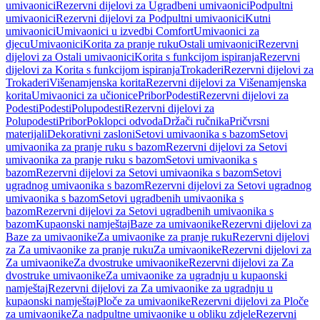
umivaonici
Rezervni dijelovi za Ugradbeni umivaonici
Podpultni
umivaonici
Rezervni dijelovi za Podpultni umivaonici
Kutni
umivaonici
Umivaonici u izvedbi Comfort
Umivaonici za
djecu
Umivaonici
Korita za pranje ruku
Ostali umivaonici
Rezervni
dijelovi za Ostali umivaonici
Korita s funkcijom ispiranja
Rezervni
dijelovi za Korita s funkcijom ispiranja
Trokaderi
Rezervni dijelovi za
Trokaderi
Višenamjenska korita
Rezervni dijelovi za Višenamjenska
korita
Umivaonici za učionice
Pribor
Podesti
Rezervni dijelovi za
Podesti
Podesti
Polupodesti
Rezervni dijelovi za
Polupodesti
Pribor
Poklopci odvoda
Držači ručnika
Pričvrsni
materijali
Dekorativni zasloni
Setovi umivaonika s bazom
Setovi
umivaonika za pranje ruku s bazom
Rezervni dijelovi za Setovi
umivaonika za pranje ruku s bazom
Setovi umivaonika s
bazom
Rezervni dijelovi za Setovi umivaonika s bazom
Setovi
ugradnog umivaonika s bazom
Rezervni dijelovi za Setovi ugradnog
umivaonika s bazom
Setovi ugradbenih umivaonika s
bazom
Rezervni dijelovi za Setovi ugradbenih umivaonika s
bazom
Kupaonski namještaj
Baze za umivaonike
Rezervni dijelovi za
Baze za umivaonike
Za umivaonike za pranje ruku
Rezervni dijelovi
za Za umivaonike za pranje ruku
Za umivaonike
Rezervni dijelovi za
Za umivaonike
Za dvostruke umivaonike
Rezervni dijelovi za Za
dvostruke umivaonike
Za umivaonike za ugradnju u kupaonski
namještaj
Rezervni dijelovi za Za umivaonike za ugradnju u
kupaonski namještaj
Ploče za umivaonike
Rezervni dijelovi za Ploče
za umivaonike
Za nadpultne umivaonike u obliku zdjele
Rezervni