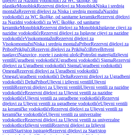
dijelovi za Nazidni vodokotlići za WC školjke, od
plastike
Monoblok
Rezervni dijelovi za Monoblok
Niska i srednja
montaža
Rezervni dijelovi za Niska i srednja montaža
Nazidni
vodokotlići za WC školjke, od sanitarne keramike
Rezervni dijelovi
za Nazidni vodokotlići za WC školjke, od sanitarne
keramike
Monoblok
Rezervni dijelovi za Monoblok
Isplavne cijevi za
nazidne vodokotliće
Rezervni dijelovi za Isplavne cijevi za nazidne
vodokotliće
Visokomontažni
Rezervni dijelovi za
Visokomontažni
Niska i srednja montaža
Pribor
Rezervni dijelovi za
Pribor
Priključci
Rezervni dijelovi za Priključci
Brtve
Brtveni
naglavci
Nazuvice, rozete i zastojni ulošci
Potrošni materijal
Izljevni
ventili
Ugradbeni vodokotlići
Ugradbeni vodokotlići Sigma
Rezervni
dijelovi za Ugradbeni vodokotlići Sigma
Ugradbeni vodokotlići
Omega
Rezervni dijelovi za Ugradbeni vodokotlići
Omega
Ugradbeni vodokotlići Delta
Rezervni dijelovi za Ugradbeni
vodokotlići Delta
Pribor
Uljevni i izljevni ventili
Uljevni
ventili
Rezervni dijelovi za Uljevni ventili
Uljevni ventili za nazidne
vodokotliće
Rezervni dijelovi za Uljevni ventili za nazidne
vodokotliće
Uljevni ventili za ugradbene vodokotliće
Rezervni
dijelovi za Uljevni ventili za ugradbene vodokotliće
Uljevni ventili
za keramičke vodokotliće
Rezervni dijelovi za Uljevni ventili za
keramičke vodokotliće
Uljevni ventili za univerzalne
vodokotlice
Rezervni dijelovi za Uljevni ventili za univerzalne
vodokotlice
Izljevni ventili
Rezervni dijelovi za Izljevni
ventili
Start/stop ispiranje
Rezervni dijelovi za Start/stop