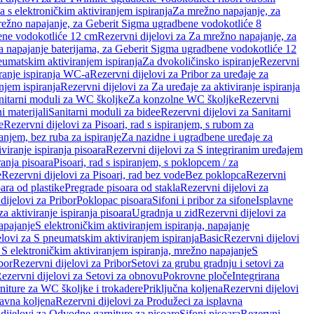
a s elektroničkim aktiviranjem ispiranja
Za mrežno napajanje, za
ežno napajanje, za Geberit Sigma ugradbene vodokotliće 8
ene vodokotliće 12 cm
Rezervni dijelovi za Za mrežno napajanje, za
Za napajanje baterijama, za Geberit Sigma ugradbene vodokotliće 12
neumatskim aktiviranjem ispiranja
Za dvokoličinsko ispiranje
Rezervni
iranje ispiranja WC-a
Rezervni dijelovi za Pribor za uređaje za
njem ispiranja
Rezervni dijelovi za Za uređaje za aktiviranje ispiranja
anitarni moduli za WC školjke
Za konzolne WC školjke
Rezervni
i materijali
Sanitarni moduli za bidee
Rezervni dijelovi za Sanitarni
e
Rezervni dijelovi za Pisoari, rad s ispiranjem, s rubom za
ranjem, bez ruba za ispiranje
Za nazidne i ugradbene uređaje za
viranje ispiranja pisoara
Rezervni dijelovi za S integriranim uređajem
ranja pisoara
Pisoari, rad s ispiranjem, s poklopcem / za
e
Rezervni dijelovi za Pisoari, rad bez vode
Bez poklopca
Rezervni
ara od plastike
Pregrade pisoara od stakla
Rezervni dijelovi za
dijelovi za Pribor
Poklopac pisoara
Sifoni i pribor za sifone
Isplavne
za aktiviranje ispiranja pisoara
Ugradnja u zid
Rezervni dijelovi za
apajanje
S elektroničkim aktiviranjem ispiranja, napajanje
elovi za S pneumatskim aktiviranjem ispiranja
Basic
Rezervni dijelovi
 S elektroničkim aktiviranjem ispiranja, mrežno napajanje
S
bor
Rezervni dijelovi za Pribor
Setovi za grubu gradnju i setovi za
ezervni dijelovi za Setovi za obnovu
Pokrovne ploče
Integrirana
niture za WC školjke i trokadere
Priključna koljena
Rezervni dijelovi
lavna koljena
Rezervni dijelovi za Produžeci za isplavna
dijelovi za Odvodne garniture za pisoare
Sifoni pisoara
Rezervni