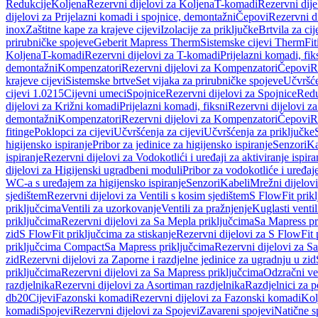
Redukcije
Koljena
Rezervni dijelovi za Koljena
T-komadi
Rezervni dij
dijelovi za Prijelazni komadi i spojnice, demontažni
Čepovi
Rezervni d
inox
Zaštitne kape za krajeve cijevi
Izolacije za priključke
Brtvila za cije
prirubničke spojeve
Geberit Mapress Therm
Sistemske cijevi Therm
Fit
Koljena
T-komadi
Rezervni dijelovi za T-komadi
Prijelazni komadi, fik
demontažni
Kompenzatori
Rezervni dijelovi za Kompenzatori
Čepovi
R
krajeve cijevi
Sistemske brtve
Set vijaka za prirubničke spojeve
Učvršće
cijevi 1.0215
Cijevni umeci
Spojnice
Rezervni dijelovi za Spojnice
Redu
dijelovi za Križni komadi
Prijelazni komadi, fiksni
Rezervni dijelovi za
demontažni
Kompenzatori
Rezervni dijelovi za Kompenzatori
Čepovi
R
fitinge
Poklopci za cijevi
Učvršćenja za cijevi
Učvršćenja za priključke
higijensko ispiranje
Pribor za jedinice za higijensko ispiranje
Senzori
Ka
ispiranje
Rezervni dijelovi za Vodokotlići i uređaji za aktiviranje ispi
dijelovi za Higijenski ugradbeni moduli
Pribor za vodokotliće i uređaj
WC-a s uređajem za higijensko ispiranje
Senzori
Kabeli
Mrežni dijelovi
sjedištem
Rezervni dijelovi za Ventili s kosim sjedištem
S FlowFit prikl
priključcima
Ventili za uzorkovanje
Ventili za pražnjenje
Kuglasti ventil
priključcima
Rezervni dijelovi za Sa Mepla priključcima
Sa Mapress pr
zid
S FlowFit priključcima za stiskanje
Rezervni dijelovi za S FlowFit 
priključcima Compact
Sa Mapress priključcima
Rezervni dijelovi za S
zid
Rezervni dijelovi za Zaporne i razdjelne jedinice za ugradnju u zid
priključcima
Rezervni dijelovi za Sa Mapress priključcima
Odzračni ven
razdjelnika
Rezervni dijelovi za Asortiman razdjelnika
Razdjelnici za p
db20
Cijevi
Fazonski komadi
Rezervni dijelovi za Fazonski komadi
Kol
komadi
Spojevi
Rezervni dijelovi za Spojevi
Zavareni spojevi
Natične s