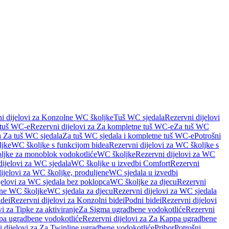
i dijelovi za Konzolne WC školjke
Tuš WC sjedala
Rezervni dijelovi
 tuš WC-e
Rezervni dijelovi za Za kompletne tuš WC-e
Za tuš WC
a Za tuš WC sjedala
Za tuš WC sjedala i kompletne tuš WC-e
Potrošni
ljke
WC školjke s funkcijom bidea
Rezervni dijelovi za WC školjke s
oljke za monoblok vodokotliće
WC školjke
Rezervni dijelovi za WC
dijelovi za WC sjedala
WC školjke u izvedbi Comfort
Rezervni
ijelovi za WC školjke, produljene
WC sjedala u izvedbi
jelovi za WC sjedala bez poklopca
WC školjke za djecu
Rezervni
dne WC školjke
WC sjedala za djecu
Rezervni dijelovi za WC sjedala
dei
Rezervni dijelovi za Konzolni bidei
Podni bidei
Rezervni dijelovi
i za Tipke za aktiviranje
Za Sigma ugradbene vodokotliće
Rezervni
a ugradbene vodokotliće
Rezervni dijelovi za Za Kappa ugradbene
 dijelovi za Za Twinline ugradbene vodokotliće
Pribor
Potrošni