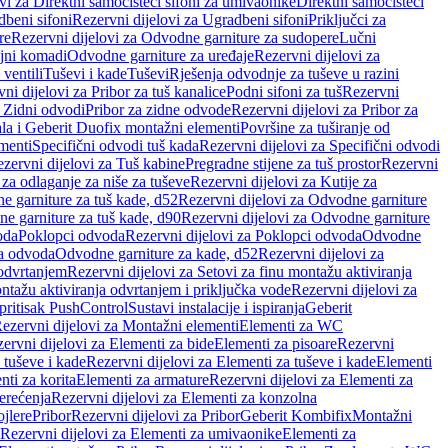
vi za Direktni samočisteći sifoni za umivaonike
Direktni samočisteći
beni sifoni
Rezervni dijelovi za Ugradbeni sifoni
Priključci za
re
Rezervni dijelovi za Odvodne garniture za sudopere
Lučni
ojni komadi
Odvodne garniture za uređaje
Rezervni dijelovi za
 ventili
Tuševi i kade
Tuševi
Rješenja odvodnje za tuševe u razini
ni dijelovi za Pribor za tuš kanalice
Podni sifoni za tuš
Rezervni
a Zidni odvodi
Pribor za zidne odvode
Rezervni dijelovi za Pribor za
ala i Geberit Duofix montažni elementi
Površine za tuširanje od
menti
Specifični odvodi tuš kada
Rezervni dijelovi za Specifični odvodi
zervni dijelovi za Tuš kabine
Pregradne stijene za tuš prostor
Rezervni
 za odlaganje za niše za tuševe
Rezervni dijelovi za Kutije za
 garniture za tuš kade, d52
Rezervni dijelovi za Odvodne garniture
e garniture za tuš kade, d90
Rezervni dijelovi za Odvodne garniture
oda
Poklopci odvoda
Rezervni dijelovi za Poklopci odvoda
Odvodne
ca odvoda
Odvodne garniture za kade, d52
Rezervni dijelovi za
 odvrtanjem
Rezervni dijelovi za Setovi za finu montažu aktiviranja
ntažu aktiviranja odvrtanjem i priključka vode
Rezervni dijelovi za
 pritisak PushControl
Sustavi instalacije i ispiranja
Geberit
ezervni dijelovi za Montažni elementi
Elementi za WC
ervni dijelovi za Elementi za bide
Elementi za pisoare
Rezervni
 tuševe i kade
Rezervni dijelovi za Elementi za tuševe i kade
Elementi
nti za korita
Elementi za armature
Rezervni dijelovi za Elementi za
erećenja
Rezervni dijelovi za Elementi za konzolna
ojlere
Pribor
Rezervni dijelovi za Pribor
Geberit Kombifix
Montažni
Rezervni dijelovi za Elementi za umivaonike
Elementi za