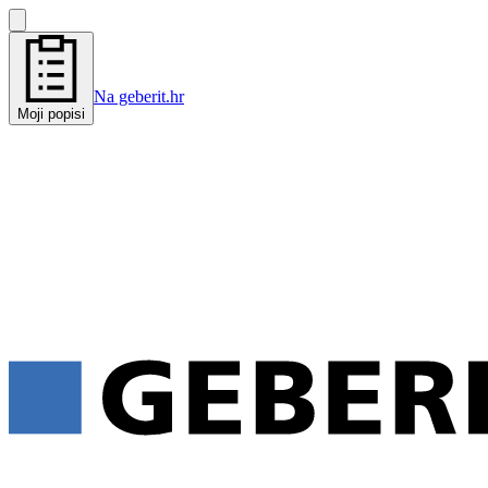
Na geberit.hr
Moji popisi