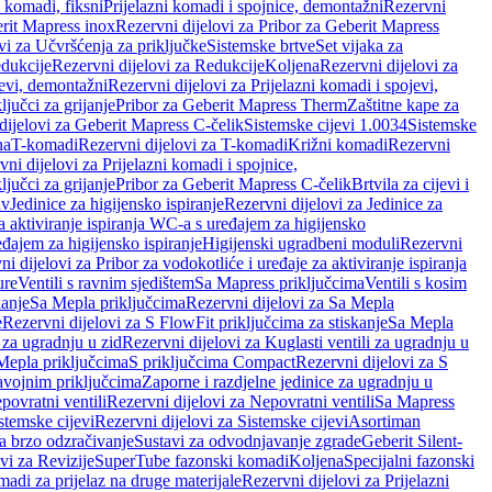
i komadi, fiksni
Prijelazni komadi i spojnice, demontažni
Rezervni
rit Mapress inox
Rezervni dijelovi za Pribor za Geberit Mapress
vi za Učvršćenja za priključke
Sistemske brtve
Set vijaka za
dukcije
Rezervni dijelovi za Redukcije
Koljena
Rezervni dijelovi za
jevi, demontažni
Rezervni dijelovi za Prijelazni komadi i spojevi,
ljučci za grijanje
Pribor za Geberit Mapress Therm
Zaštitne kape za
dijelovi za Geberit Mapress C-čelik
Sistemske cijevi 1.0034
Sistemske
na
T-komadi
Rezervni dijelovi za T-komadi
Križni komadi
Rezervni
ni dijelovi za Prijelazni komadi i spojnice,
ljučci za grijanje
Pribor za Geberit Mapress C-čelik
Brtvila za cijevi i
av
Jedinice za higijensko ispiranje
Rezervni dijelovi za Jedinice za
za aktiviranje ispiranja WC-a s uređajem za higijensko
đajem za higijensko ispiranje
Higijenski ugradbeni moduli
Rezervni
i dijelovi za Pribor za vodokotliće i uređaje za aktiviranje ispiranja
ure
Ventili s ravnim sjedištem
Sa Mapress priključcima
Ventili s kosim
kanje
Sa Mepla priključcima
Rezervni dijelovi za Sa Mepla
e
Rezervni dijelovi za S FlowFit priključcima za stiskanje
Sa Mepla
i za ugradnju u zid
Rezervni dijelovi za Kuglasti ventili za ugradnju u
 Mepla priključcima
S priključcima Compact
Rezervni dijelovi za S
avojnim priključcima
Zaporne i razdjelne jedinice za ugradnju u
povratni ventili
Rezervni dijelovi za Nepovratni ventili
Sa Mapress
stemske cijevi
Rezervni dijelovi za Sistemske cijevi
Asortiman
za brzo odzračivanje
Sustavi za odvodnjavanje zgrade
Geberit Silent-
vi za Revizije
SuperTube fazonski komadi
Koljena
Specijalni fazonski
madi za prijelaz na druge materijale
Rezervni dijelovi za Prijelazni