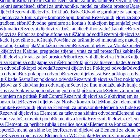
štedu prostora
Direktni samočisteći sifoni za umivaonike
Rezervni dijelo
irektni samočisteći sifoni za umivaonike, model za uštedu prostora
Ugrad
ljučci
Rezervni dijelovi za Priključci
Brtve
Odvodne garniture za sudope
ijelovi za Sifoni s dvije komore
Spojni komadi
Rezervni dijelovi za Sp
radbeni sifoni
Odvodne garniture za korita s funkcijom ispiranja
Izljevni
š kanalice
Rezervni dijelovi za Tuš kanalice
Pribor za tuš kanalice
Rezerv
jelovi za Pribor za podne sifone za tuš
Zidni odvodi
Rezervni dijelovi z
kade i površine za tuširanje
Površine za tuširanje od mineralnog materij
neralnog materijala
Montažni elementi
Rezervni dijelovi za Montažni ele
dijelovi za Kabine, pregradne stijene i vrata za tuš prostor
Tuš kabine
Re
 dijelovi za Vrata za tuš prostor
Pribor
Rezervni dijelovi za Pribor
Kutije
i za Kutije za odlaganje za niše
Pribor
Priključci za tuševe i kade
Odvodne
em odvoda
Poklopci odvoda
Rezervni dijelovi za Poklopci odvoda
Odvodn
em odvoda
Bez poklopca odvoda
Rezervni dijelovi za Bez poklopca odv
 tuš kade Sestra
Bez poklopca odvoda
Rezervni dijelovi za Bez poklop
jelovi za S aktiviranjem odvrtanjem
Setovi za finu montažu aktiviranja
elovi za S aktiviranjem odvrtanjem i priključkom vode
Setovi za finu mo
viranjem na pritisak PushControl
Rezervni dijelovi za S aktiviranjem na
onstrukcije
Rezervni dijelovi za Nosive konstrukcije
Montažni elementi
R
aonike
Rezervni dijelovi za Elementi za umivaonike
Elementi za bide
Rez
Rezervni dijelovi za Elementi za tuševe sa zidnim odvodom
Elementi za
grade za tuš u ravnini poda
Elementi za korita
Rezervni dijelovi za Eleme
za Elementi za perilice rublja i perilice posuđa
Elementi za konzolna opt
opere
Elementi za zidne bojlere
Rezervni dijelovi za Elementi za zidne b
ke
Rezervni dijelovi za Elementi za WC školjke
Elementi za umivaonike