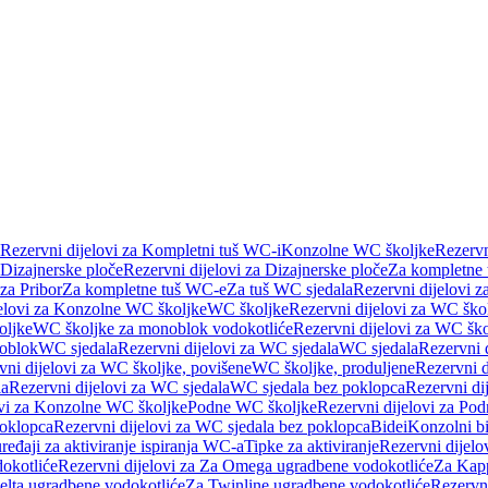
Rezervni dijelovi za Kompletni tuš WC-i
Konzolne WC školjke
Rezervn
Dizajnerske ploče
Rezervni dijelovi za Dizajnerske ploče
Za kompletne
 za Pribor
Za kompletne tuš WC-e
Za tuš WC sjedala
Rezervni dijelovi z
jelovi za Konzolne WC školjke
WC školjke
Rezervni dijelovi za WC ško
oljke
WC školjke za monoblok vodokotliće
Rezervni dijelovi za WC šk
oblok
WC sjedala
Rezervni dijelovi za WC sjedala
WC sjedala
Rezervni 
vni dijelovi za WC školjke, povišene
WC školjke, produljene
Rezervni d
la
Rezervni dijelovi za WC sjedala
WC sjedala bez poklopca
Rezervni di
ovi za Konzolne WC školjke
Podne WC školjke
Rezervni dijelovi za Po
oklopca
Rezervni dijelovi za WC sjedala bez poklopca
Bidei
Konzolni bi
uređaji za aktiviranje ispiranja WC-a
Tipke za aktiviranje
Rezervni dijelov
okotliće
Rezervni dijelovi za Za Omega ugradbene vodokotliće
Za Kapp
Delta ugradbene vodokotliće
Za Twinline ugradbene vodokotliće
Rezervni