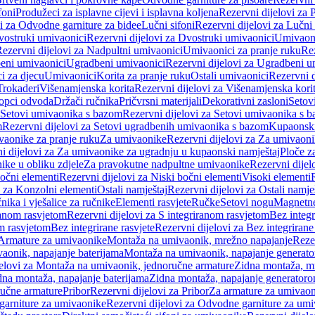
foni
Produžeci za isplavne cijevi i isplavna koljena
Rezervni dijelovi za P
i za Odvodne garniture za bidee
Lučni sifoni
Rezervni dijelovi za Lučni 
ostruki umivaonici
Rezervni dijelovi za Dvostruki umivaonici
Umivaoni
ezervni dijelovi za Nadpultni umivaonici
Umivaonici za pranje ruku
Rez
beni umivaonici
Ugradbeni umivaonici
Rezervni dijelovi za Ugradbeni u
i za djecu
Umivaonici
Korita za pranje ruku
Ostali umivaonici
Rezervni d
Trokaderi
Višenamjenska korita
Rezervni dijelovi za Višenamjenska kori
opci odvoda
Držači ručnika
Pričvrsni materijali
Dekorativni zasloni
Setov
Setovi umivaonika s bazom
Rezervni dijelovi za Setovi umivaonika s 
m
Rezervni dijelovi za Setovi ugradbenih umivaonika s bazom
Kupaonski
vaonike za pranje ruku
Za umivaonike
Rezervni dijelovi za Za umivaon
i dijelovi za Za umivaonike za ugradnju u kupaonski namještaj
Ploče z
ike u obliku zdjele
Za pravokutne nadpultne umivaonike
Rezervni dije
očni elementi
Rezervni dijelovi za Niski bočni elementi
Visoki elementi
i za Konzolni elementi
Ostali namještaj
Rezervni dijelovi za Ostali namje
nika i vješalice za ručnike
Elementi rasvjete
Ručke
Setovi nogu
Magnetne
ranom rasvjetom
Rezervni dijelovi za S integriranom rasvjetom
Bez integr
om rasvjetom
Bez integrirane rasvjete
Rezervni dijelovi za Bez integrirane
 Armature za umivaonike
Montaža na umivaonik, mrežno napajanje
Reze
aonik, napajanje baterijama
Montaža na umivaonik, napajanje generat
jelovi za Montaža na umivaonik, jednoručne armature
Zidna montaža, m
dna montaža, napajanje baterijama
Zidna montaža, napajanje generator
ručne armature
Pribor
Rezervni dijelovi za Pribor
Za armature za umivao
arniture za umivaonike
Rezervni dijelovi za Odvodne garniture za um