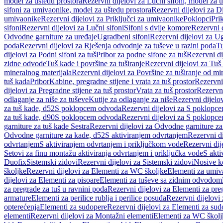
model za uštedu prostora
Rezervni dijelovi za Lučni sifoni, model za u
sifoni za umivaonike, model za uštedu prostora
Rezervni dijelovi za D
umivaonike
Rezervni dijelovi za Priključci za umivaonike
Poklopci
Prik
sifoni
Rezervni dijelovi za Lučni sifoni
Sifoni s dvije komore
Rezervni d
Odvodne garniture za uređaje
Ugradbeni sifoni
Rezervni dijelovi za Ug
poda
Rezervni dijelovi za Rješenja odvodnje za tuševe u razini poda
Tu
dijelovi za Podni sifoni za tuš
Pribor za podne sifone za tuš
Rezervni di
zidne odvode
Tuš kade i površine za tuširanje
Rezervni dijelovi za Tuš 
mineralnog materijala
Rezervni dijelovi za Površine za tuširanje od mi
tuš kada
Pribor
Kabine, pregradne stijene i vrata za tuš prostor
Rezervni 
dijelovi za Pregradne stijene za tuš prostor
Vrata za tuš prostor
Rezervni
odlaganje za niše za tuševe
Kutije za odlaganje za niše
Rezervni dijelov
za tuš kade, d52
S poklopcem odvoda
Rezervni dijelovi za S poklopc
za tuš kade, d90
S poklopcem odvoda
Rezervni dijelovi za S poklopc
garniture za tuš kade Sestra
Rezervni dijelovi za Odvodne garniture za
Odvodne garniture za kade, d52
S aktiviranjem odvrtanjem
Rezervni di
odvrtanjem
S aktiviranjem odvrtanjem i priključkom vode
Rezervni dij
Setovi za finu montažu aktiviranja odvrtanjem i priključka vode
S akti
Duofix
Sistemski zidovi
Rezervni dijelovi za Sistemski zidovi
Nosive k
školjke
Rezervni dijelovi za Elementi za WC školjke
Elementi za umiv
dijelovi za Elementi za pisoare
Elementi za tuševe sa zidnim odvodom
za pregrade za tuš u ravnini poda
Rezervni dijelovi za Elementi za pre
armature
Elementi za perilice rublja i perilice posuđa
Rezervni dijelovi 
opterećenja
Elementi za sudopere
Rezervni dijelovi za Elementi za sud
elementi
Rezervni dijelovi za Montažni elementi
Elementi za WC školj