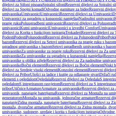
dijelovi za Sifoni pisoara
Spiralni sifoni
Rezervni dijelovi za Spiralni si
dijelovi za Spojni komadi
Odvodne garniture za bidee
Rezervni dijelov
umivaonika
Umivaonici
Umivaonici
Rezervni dijelovi za Umivaonici
Dv
Umivaonici za ugradnju u kupaonski namještaj
Nadpultni umivaonici
R
pranje ruku
Poluugradbeni umivaonici
Rezervni dijelovi za Poluugrad
umivaonici
Kutni umivaonici
Umivaonici u izvedbi Comfort
Umivaonic
dijelovi za Korita s funkcijom ispiranja
Trokaderi
Rezervni dijelovi za 
Podesti
Podesti
Polupodesti
Rezervni dijelovi za Polupodesti
Pribor
Pokl
bazom
Rezervni dijelovi za Setovi umivaonika za pranje ruku s bazom
ugradnog umivaonika s bazom
Setovi ugradbenih umivaonika s bazo
umivaonike
Za umivaonike za pranje ruku
Rezervni dijelovi za Za umi
umivaonike
Za umivaonike za ugradnju u kupaonski namještaj
Rezervn
umivaonike u obliku zdjele
Rezervni dijelovi za Za nadpultne umivaon
umivaonike
Bočni elementi
Rezervni dijelovi za Bočni elementi
Niski b
dijelovi za Srednje visoki elementi
Konzolni elementi
Rezervni dijelov
dijelovi za Pribor
Ulošci za ladice i kutije za odlaganje stvari
Držači ruč
elementi s ogledalom
Ogledala
Rezervni dijelovi za Ogledala
S integri
ogledalom
S integriranom rasvjetom
Rezervni dijelovi za S integriran
pribor
Utičnice
Armature
Armature za umivaonike
Rezervni dijelovi za
umivaonik, napajanje baterijama
Rezervni dijelovi za Montaža na umiv
generatorom
Montaža na umivaonik, jednoručne armature
Rezervni di
napajanje
Zidna montaža, napajanje baterijama
Rezervni dijelovi za Zi
montaža, dvoručne armature
Rezervni dijelovi za Zidna montaža, dvo
umivaonike, sudopere, uređaje i korita s funkcijom ispiranja
Odvodne g