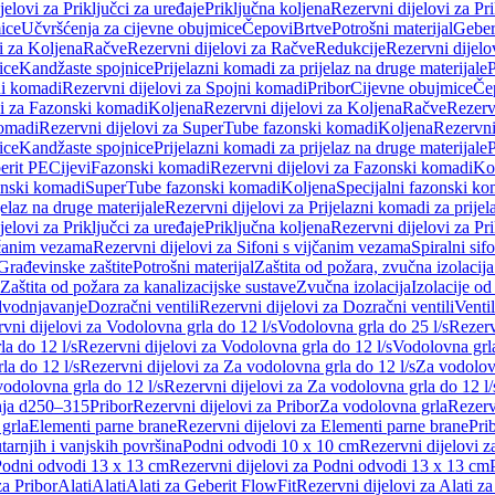
jelovi za Priključci za uređaje
Priključna koljena
Rezervni dijelovi za Pr
ice
Učvršćenja za cijevne obujmice
Čepovi
Brtve
Potrošni materijal
Geber
i za Koljena
Račve
Rezervni dijelovi za Račve
Redukcije
Rezervni dijelo
ice
Kandžaste spojnice
Prijelazni komadi za prijelaz na druge materijale
P
i komadi
Rezervni dijelovi za Spojni komadi
Pribor
Cijevne obujmice
Če
vi za Fazonski komadi
Koljena
Rezervni dijelovi za Koljena
Račve
Rezerv
omadi
Rezervni dijelovi za SuperTube fazonski komadi
Koljena
Rezervni
ice
Kandžaste spojnice
Prijelazni komadi za prijelaz na druge materijale
P
erit PE
Cijevi
Fazonski komadi
Rezervni dijelovi za Fazonski komadi
Ko
zonski komadi
SuperTube fazonski komadi
Koljena
Specijalni fazonski ko
jelaz na druge materijale
Rezervni dijelovi za Prijelazni komadi za prijel
jelovi za Priključci za uređaje
Priključna koljena
Rezervni dijelovi za Pr
jčanim vezama
Rezervni dijelovi za Sifoni s vijčanim vezama
Spiralni sif
Građevinske zaštite
Potrošni materijal
Zaštita od požara, zvučna izolacija 
 Zaštita od požara za kanalizacijske sustave
Zvučna izolacija
Izolacije od
odvodnjavanje
Dozračni ventili
Rezervni dijelovi za Dozračni ventili
Ventil
vni dijelovi za Vodolovna grla do 12 l/s
Vodolovna grla do 25 l/s
Rezerv
a do 12 l/s
Rezervni dijelovi za Vodolovna grla do 12 l/s
Vodolovna grla
la do 12 l/s
Rezervni dijelovi za Za vodolovna grla do 12 l/s
Za vodolovn
odolovna grla do 12 l/s
Rezervni dijelovi za Za vodolovna grla do 12 l/
anja d250–315
Pribor
Rezervni dijelovi za Pribor
Za vodolovna grla
Rezerv
 grla
Elementi parne brane
Rezervni dijelovi za Elementi parne brane
Pri
arnjih i vanjskih površina
Podni odvodi 10 x 10 cm
Rezervni dijelovi 
odni odvodi 13 x 13 cm
Rezervni dijelovi za Podni odvodi 13 x 13 cm
za Pribor
Alati
Alati
Alati za Geberit FlowFit
Rezervni dijelovi za Alati z