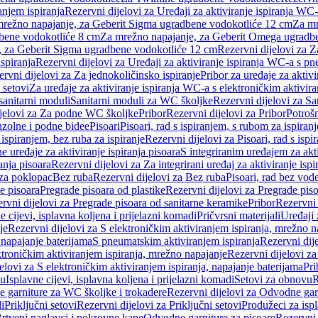
anjem ispiranja
Rezervni dijelovi za Uređaji za aktiviranje ispiranja WC-
 mrežno napajanje, za Geberit Sigma ugradbene vodokotliće 12 cm
Za mr
dbene vodokotliće 8 cm
Za mrežno napajanje, za Geberit Omega ugradb
a, za Geberit Sigma ugradbene vodokotliće 12 cm
Rezervni dijelovi za 
spiranja
Rezervni dijelovi za Uređaji za aktiviranje ispiranja WC-a s p
rvni dijelovi za Za jednokoličinsko ispiranje
Pribor za uređaje za aktiv
 setovi
Za uređaje za aktiviranje ispiranja WC-a s elektroničkim aktivira
sanitarni moduli
Sanitarni moduli za WC školjke
Rezervni dijelovi za S
jelovi za Za podne WC školjke
Pribor
Rezervni dijelovi za Pribor
Potrošn
nzolne i podne bidee
Pisoari
Pisoari, rad s ispiranjem, s rubom za ispiranj
s ispiranjem, bez ruba za ispiranje
Rezervni dijelovi za Pisoari, rad s ispi
 uređaje za aktiviranje ispiranja pisoara
S integriranim uređajem za akti
ranja pisoara
Rezervni dijelovi za Za integrirani uređaj za aktiviranje ispi
 za poklopac
Bez ruba
Rezervni dijelovi za Bez ruba
Pisoari, rad bez vod
e pisoara
Pregrade pisoara od plastike
Rezervni dijelovi za Pregrade piso
rvni dijelovi za Pregrade pisoara od sanitarne keramike
Pribor
Rezervni 
e cijevi, isplavna koljena i prijelazni komadi
Pričvrsni materijali
Uređaji 
je
Rezervni dijelovi za S elektroničkim aktiviranjem ispiranja, mrežno n
 napajanje baterijama
S pneumatskim aktiviranjem ispiranja
Rezervni dij
ktroničkim aktiviranjem ispiranja, mrežno napajanje
Rezervni dijelovi za
elovi za S elektroničkim aktiviranjem ispiranja, napajanje baterijama
Pri
du
Isplavne cijevi, isplavna koljena i prijelazni komadi
Setovi za obnovu
R
 garniture za WC školjke i trokadere
Rezervni dijelovi za Odvodne gar
i
Priključni setovi
Rezervni dijelovi za Priključni setovi
Produžeci za isp
rtveni naglavci i pokrovne kape
Odvodne garniture za pisoare
Rezervni 