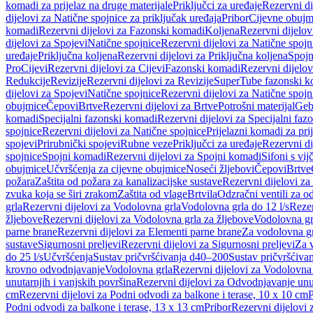
komadi za prijelaz na druge materijale
Priključci za uređaje
Rezervni di
dijelovi za Natične spojnice za priključak uređaja
Pribor
Cijevne obujm
komadi
Rezervni dijelovi za Fazonski komadi
Koljena
Rezervni dijelov
dijelovi za Spojevi
Natične spojnice
Rezervni dijelovi za Natične spojn
uređaje
Priključna koljena
Rezervni dijelovi za Priključna koljena
Spojn
Pro
Cijevi
Rezervni dijelovi za Cijevi
Fazonski komadi
Rezervni dijelo
Redukcije
Revizije
Rezervni dijelovi za Revizije
SuperTube fazonski k
dijelovi za Spojevi
Natične spojnice
Rezervni dijelovi za Natične spojn
obujmice
Čepovi
Brtve
Rezervni dijelovi za Brtve
Potrošni materijal
Geb
komadi
Specijalni fazonski komadi
Rezervni dijelovi za Specijalni fa
spojnice
Rezervni dijelovi za Natične spojnice
Prijelazni komadi za pri
spojevi
Prirubnički spojevi
Rubne veze
Priključci za uređaje
Rezervni di
spojnice
Spojni komadi
Rezervni dijelovi za Spojni komadi
Sifoni s vi
obujmice
Učvršćenja za cijevne obujmice
Noseći žljebovi
Čepovi
Brtve
požara
Zaštita od požara za kanalizacijske sustave
Rezervni dijelovi za
zvuka koja se širi zrakom
Zaštita od vlage
Brtvila
Odzračni ventili za 
grla
Rezervni dijelovi za Vodolovna grla
Vodolovna grla do 12 l/s
Rezer
žljebove
Rezervni dijelovi za Vodolovna grla za žljebove
Vodolovna grl
parne brane
Rezervni dijelovi za Elementi parne brane
Za vodolovna gr
sustave
Sigurnosni preljevi
Rezervni dijelovi za Sigurnosni preljevi
Za v
do 25 l/s
Učvršćenja
Sustav pričvršćivanja d40–200
Sustav pričvršćiv
krovno odvodnjavanje
Vodolovna grla
Rezervni dijelovi za Vodolovna
unutarnjih i vanjskih površina
Rezervni dijelovi za Odvodnjavanje unut
cm
Rezervni dijelovi za Podni odvodi za balkone i terase, 10 x 10 cm
P
Podni odvodi za balkone i terase, 13 x 13 cm
Pribor
Rezervni dijelovi 