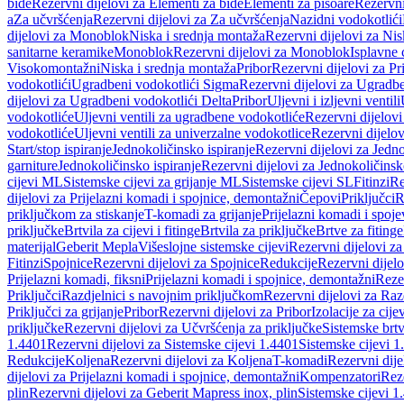
bide
Rezervni dijelovi za Elementi za bide
Elementi za pisoare
Rezervni
a
Za učvršćenja
Rezervni dijelovi za Za učvršćenja
Nazidni vodokotlići
dijelovi za Monoblok
Niska i srednja montaža
Rezervni dijelovi za Nis
sanitarne keramike
Monoblok
Rezervni dijelovi za Monoblok
Isplavne 
Visokomontažni
Niska i srednja montaža
Pribor
Rezervni dijelovi za Pr
vodokotlići
Ugradbeni vodokotlići Sigma
Rezervni dijelovi za Ugradb
dijelovi za Ugradbeni vodokotlići Delta
Pribor
Uljevni i izljevni ventili
vodokotliće
Uljevni ventili za ugradbene vodokotliće
Rezervni dijelovi
vodokotliće
Uljevni ventili za univerzalne vodokotlice
Rezervni dijelov
Start/stop ispiranje
Jednokoličinsko ispiranje
Rezervni dijelovi za Jedno
garniture
Jednokoličinsko ispiranje
Rezervni dijelovi za Jednokoličinsk
cijevi ML
Sistemske cijevi za grijanje ML
Sistemske cijevi SL
Fitinzi
Re
dijelovi za Prijelazni komadi i spojnice, demontažni
Čepovi
Priključci
R
priključkom za stiskanje
T-komadi za grijanje
Prijelazni komadi i spoje
priključke
Brtvila za cijevi i fitinge
Brtvila za priključke
Brtve za fitinge
materijal
Geberit Mepla
Višeslojne sistemske cijevi
Rezervni dijelovi za
Fitinzi
Spojnice
Rezervni dijelovi za Spojnice
Redukcije
Rezervni dijel
Prijelazni komadi, fiksni
Prijelazni komadi i spojnice, demontažni
Rezer
Priključci
Razdjelnici s navojnim priključkom
Rezervni dijelovi za Raz
Priključci za grijanje
Pribor
Rezervni dijelovi za Pribor
Izolacije za cijev
priključke
Rezervni dijelovi za Učvršćenja za priključke
Sistemske brt
1.4401
Rezervni dijelovi za Sistemske cijevi 1.4401
Sistemske cijevi 1
Redukcije
Koljena
Rezervni dijelovi za Koljena
T-komadi
Rezervni dij
dijelovi za Prijelazni komadi i spojnice, demontažni
Kompenzatori
Rez
plin
Rezervni dijelovi za Geberit Mapress inox, plin
Sistemske cijevi 1