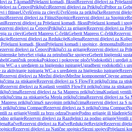
elovi za T-komadi
Prijelazni komadi, fiksni
Rezervni dijelovi za Prijelazn
ijelovi za Čepovi
Priključci
Rezervni dijelovi za Priključci
Pribor za Gebe
vi i fitinge
Učvršćenja za cijevi
Učvršćenja za priključke
Rezervni dijelo
inzi
Rezervni dijelovi za Fitinzi
Spojnice
Rezervni dijelovi za Spojnice
Re
sni
Rezervni dijelovi za Prijelazni komadi, fiksni
Prijelazni komadi i spo
ezervni dijelovi za Čepovi
Priključci za grijanje
Rezervni dijelovi za Prik
nja za cijevi
Geberit Mapress C-čelik
Geberit Mapress C-čelik
Rezervni 
kcije
Rezervni dijelovi za Redukcije
Koljena
Rezervni dijelovi za Kolje
 Prijelazni komadi, fiksni
Prijelazni komadi i spojnice, demontažni
Rezerv
ezervni dijelovi za Čepovi
Priključci za grijanje
Rezervni dijelovi za Prik
Sistemske brtve
Set vijaka za prirubničke spojeve
Geberit higijenski sust
beli
Graničnik protoka
Poklopci i pokrovne ploče
Vodokotlići i uređaji 
ranja WC-a s uređajem za higijensko ispiranje
Ugradbeni vodokotlići s ure
e za aktiviranje ispiranja WC-a s uređajem za higijensko ispiranje
Rezervn
Rezervni dijelovi za Mrežni dijelovi
Mrežne komponente
Cijevne armat
jučcima za stiskanje
Rezervni dijelovi za S FlowFit priključcima za stis
i
Rezervni dijelovi za Kuglasti ventili
S FlowFit priključcima za stiskanj
iključcima
Rezervni dijelovi za Sa Mapress priključcima
Kuglasti ventil
priključcima za stiskanje
Sa Mepla priključcima
Rezervni dijelovi za Sa
a Mapress priključcima
S navojnim priključcima
Rezervni dijelovi za S n
S priključcima Compact
Rezervni dijelovi za S priključcima Compact
Ne
tili za grijanje
Ventili za brzo odzračivanje
Podno grijanje ili hlađenje
Si
odno grijanje
Rezervni dijelovi za Razdjelnici za podno grijanje
Ventili 
jena
Račve
Rezervni dijelovi za Račve
Redukcije
Revizije
Rezervni dijelo
pojnice
Rezervni dijelovi za Natične spojnice
Stezni spojevi
Prijelazni ko