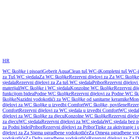
HR
WC školjke i pisoari
Geberit AquaClean tuš WC-i
Kompletni tuš WC-i
za Tuš WC sjedala
Za WC školjke
Rezervni dijelovi za Za WC školjke
sjedala
Rezervni dijelovi za Za tuš WC sjedala
Pribor
Rezervni dijelovi
materijali
WC školjke i WC sjedala
Konzolne WC školjke
Rezervni di
funkcijom bidea
Podne WC školjke
Rezervni dijelovi za Podne WC šk
školjke
Nazidni vodokotlići za WC školjke od sanitarne keramike
Mon
dijelovi za WC školjke u izvedbi Comfort
WC školjke, povišene
Rezer
Comfort
Rezervni dijelovi za WC sjedala u izvedbi Comfort
WC sjeda
dijelovi za WC školjke za djecu
Konzolne WC školjke
Rezervni dijel
za djecu
WC sjedala
Rezervni dijelovi za WC sjedala
WC sjedala bez p
za Podni bidei
Pribor
Rezervni dijelovi za Pribor
Tipke za aktiviranje i 
dijelovi za Za Sigma ugradbene vodokotliće
Za Omega ugradbene vod
vodokotliće
Za Delta ugradbene vodokotliće
Rezervni dijelovi za Za 