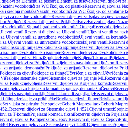
 dijelovi za Elementi za pisoare
Elementi za tuševe
Rezervni dijelovi za
Nazidni vodokotlići za WC školjke, od plastike
Rezervni dijelovi za Na
ka i srednja montaža
Nazidni vodokotlići za WC školjke, od sanitarne 
cijevi za nazidne vodokotliće
Rezervni dijelovi za Isplavne cijevi za na
ibor
Priključci
Rezervni dijelovi za Priključci
Brtve
Brtveni naglavci
Nazuvi
eni vodokotlići Sigma
Ugradbeni vodokotlići Omega
Rezervni dijelovi 
Uljevni ventili
Rezervni dijelovi za Uljevni ventili
Uljevni ventili za naz
 za Uljevni ventili za ugradbene vodokotliće
Uljevni ventili za keramič
i za Uljevni ventili za univerzalne vodokotlice
Izljevni ventili
Rezervni di
količinsko ispiranje
Dvokoličinsko ispiranje
Rezervni dijelovi za Dvokol
o ispiranje
Dvokoličinsko ispiranje
Rezervni dijelovi za Dvokoličinsko i
zervni dijelovi za Fitinzi
Spojnice
Redukcije
Koljena
T-komadi
Prijelazni
ezervni dijelovi za Priključci
Razdjelnici s navojnim priključkom
Rezerv
vi za grijanje, demontažni
Priključci za grijanje
Rezervni dijelovi za Prikl
Poklopci za cijevi
Poklopac za fitinge
Učvršćenja za cijevi
Učvršćenja za
 Višeslojne sistemske cijevi
Sistemske cijevi za grijanje ML
Rezervni dij
ovi za Redukcije
Koljena
Rezervni dijelovi za Koljena
T-komadi
Rezervni
vni dijelovi za Prijelazni komadi i spojnice, demontažni
Čepovi
Rezervn
djelnici s navojnim priključkom
T-komadi za grijanje
Rezervni dijelovi 
i i fitinge
Izolacije za priključke
Brtvila za cijevi i fitinge
Brtvila za prikl
ve
Set vijaka za prirubničke spojeve
Geberit Mapress inox
Geberit Mapres
.4521
Rezervni dijelovi za Sistemske cijevi 1.4521
Cijevni umeci
Spojnic
elovi za T-komadi
Prijelazni komadi, fiksni
Rezervni dijelovi za Prijelazn
ervni dijelovi za Kompenzatori
Čepovi
Rezervni dijelovi za Čepovi
Prikl
.4401
Rezervni dijelovi za Sistemske cijevi 1.4401
Cijevni umeci
Spojnic