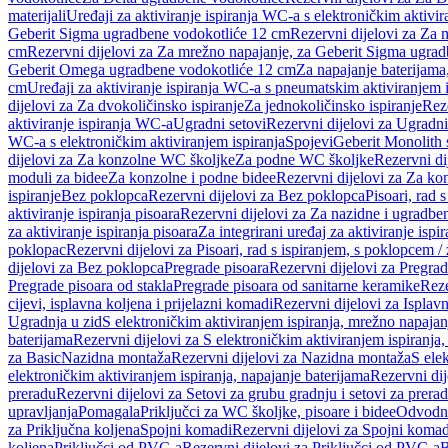
materijali
Uređaji za aktiviranje ispiranja WC-a s elektroničkim aktivir
Geberit Sigma ugradbene vodokotliće 12 cm
Rezervni dijelovi za Za
cm
Rezervni dijelovi za Za mrežno napajanje, za Geberit Sigma ugra
Geberit Omega ugradbene vodokotliće 12 cm
Za napajanje baterijam
cm
Uređaji za aktiviranje ispiranja WC-a s pneumatskim aktiviranjem i
dijelovi za Za dvokoličinsko ispiranje
Za jednokoličinsko ispiranje
Reze
aktiviranje ispiranja WC-a
Ugradni setovi
Rezervni dijelovi za Ugradni
WC-a s elektroničkim aktiviranjem ispiranja
Spojevi
Geberit Monolith 
dijelovi za Za konzolne WC školjke
Za podne WC školjke
Rezervni di
moduli za bidee
Za konzolne i podne bidee
Rezervni dijelovi za Za ko
ispiranje
Bez poklopca
Rezervni dijelovi za Bez poklopca
Pisoari, rad 
aktiviranje ispiranja pisoara
Rezervni dijelovi za Za nazidne i ugradbene
za aktiviranje ispiranja pisoara
Za integrirani uređaj za aktiviranje ispi
poklopac
Rezervni dijelovi za Pisoari, rad s ispiranjem, s poklopcem /
dijelovi za Bez poklopca
Pregrade pisoara
Rezervni dijelovi za Pregrad
Pregrade pisoara od stakla
Pregrade pisoara od sanitarne keramike
Reze
cijevi, isplavna koljena i prijelazni komadi
Rezervni dijelovi za Isplavn
Ugradnja u zid
S elektroničkim aktiviranjem ispiranja, mrežno napajan
baterijama
Rezervni dijelovi za S elektroničkim aktiviranjem ispiranja,
za Basic
Nazidna montaža
Rezervni dijelovi za Nazidna montaža
S ele
elektroničkim aktiviranjem ispiranja, napajanje baterijama
Rezervni dij
preradu
Rezervni dijelovi za Setovi za grubu gradnju i setovi za prera
upravljanja
Pomagala
Priključci za WC školjke, pisoare i bidee
Odvodne
za Priključna koljena
Spojni komadi
Rezervni dijelovi za Spojni komad
koljena
Priključci od PVC-a
Rezervni dijelovi za Priključci od PVC-a
B