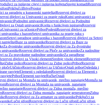
rodužeci za isplavne cijevi i isplavna koljena
Spojni komadi
Rezervni
sifoni
Priključci
Brtve
Prostor
ci za ugradnju u kupaonski namještaj
Rezervni dijelovi za
ervni dijelovi za Umivaonici za pranje ruku
Kutni umivaonici za
mivaonici
Podpultni umivaonici
Rezervni dijelovi za Podpultni
ijelovi za Ostali umivaonici
Korita s funkcijom ispiranja
Rezervni
ta
Umivaonici za učionice
Pribor
Podesti
Rezervni dijelovi za
i umivaonika s bazom
Setovi umivaonika za pranje ruku s
bazom
Setovi ugradnog umivaonika s bazom
Rezervni dijelovi za Setovi
 namještaj
Baze za umivaonike
Rezervni dijelovi za Baze za
ike
Za dvostruke umivaonike
Rezervni dijelovi za Za dvostruke
a umivaonike
Rezervni dijelovi za Ploče za umivaonike
Za nadpultne
lovi za Za pravokutne nadpultne umivaonike
Za ugradbene
Rezervni dijelovi za Visoki elementi
Srednje visoki elementi
Rezervni
štaj
Zidne police
Rezervni dijelovi za Zidne police
Pribor
Rezervni
 ploče
Utičnice
Rezervni dijelovi za Utičnice
Ostali pribor
Ogledala i
irane rasvjete
Elementi s ogledalom
Rezervni dijelovi za Elementi s
 rasvjete
Pribor
Elementi rasvjete
Ručke
Ostali
rvni dijelovi za Montaža na umivaonik, mrežno napajanje
Montaža na
orom
Rezervni dijelovi za Montaža na umivaonik, napajanje
režno napajanje
Rezervni dijelovi za Zidna montaža, mrežno
om
Rezervni dijelovi za Zidna montaža, napajanje generatorom
Zidna
nike
Rezervni dijelovi za Za armature za umivaonike
Priključci za
ivaonike
Lučni sifoni
Rezervni dijelovi za Lučni sifoni
Lučni sifoni,