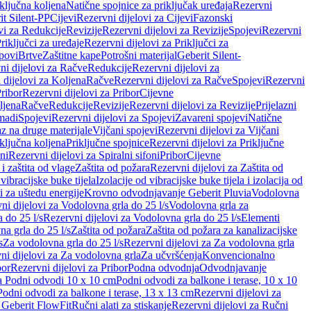
iključna koljena
Natične spojnice za priključak uređaja
Rezervni
it Silent-PP
Cijevi
Rezervni dijelovi za Cijevi
Fazonski
vi za Redukcije
Revizije
Rezervni dijelovi za Revizije
Spojevi
Rezervni
riključci za uređaje
Rezervni dijelovi za Priključci za
povi
Brtve
Zaštitne kape
Potrošni materijal
Geberit Silent-
ni dijelovi za Račve
Redukcije
Rezervni dijelovi za
 dijelovi za Koljena
Račve
Rezervni dijelovi za Račve
Spojevi
Rezervni
ribor
Rezervni dijelovi za Pribor
Cijevne
ljena
Račve
Redukcije
Revizije
Rezervni dijelovi za Revizije
Prijelazni
madi
Spojevi
Rezervni dijelovi za Spojevi
Zavareni spojevi
Natične
az na druge materijale
Vijčani spojevi
Rezervni dijelovi za Vijčani
iključna koljena
Priključne spojnice
Rezervni dijelovi za Priključne
oni
Rezervni dijelovi za Spiralni sifoni
Pribor
Cijevne
i zaštita od vlage
Zaštita od požara
Rezervni dijelovi za Zaštita od
 vibracijske buke tijela
Izolacije od vibracijske buke tijela i izolacija od
i za uštedu energije
Krovno odvodnjavanje Geberit Pluvia
Vodolovna
ni dijelovi za Vodolovna grla do 25 l/s
Vodolovna grla za
 do 25 l/s
Rezervni dijelovi za Vodolovna grla do 25 l/s
Elementi
a grla do 25 l/s
Zaštita od požara
Zaštita od požara za kanalizacijske
s
Za vodolovna grla do 25 l/s
Rezervni dijelovi za Za vodolovna grla
ni dijelovi za Za vodolovna grla
Za učvršćenja
Konvencionalno
bor
Rezervni dijelovi za Pribor
Podna odvodnja
Odvodnjavanje
za Podni odvodi 10 x 10 cm
Podni odvodi za balkone i terase, 10 x 10
Podni odvodi za balkone i terase, 13 x 13 cm
Rezervni dijelovi za
a Geberit FlowFit
Ručni alati za stiskanje
Rezervni dijelovi za Ručni