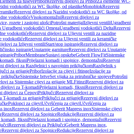
 Elementi za tuševe
Pribor
Rezervni dijelovi za Pribor
Za elemente WC-
zidni vodokotlići za WC školjke, od plastike
Monoblok
Rezervni
keramike
Rezervni dijelovi za Nazidni vodokotlići za WC školjke, od
zidne vodokotliće
Visokomontažni
Rezervni dijelovi za
ce, rozete i zastojni ulošci
Potrošni materijal
Izljevni ventili
Ugradbeni
za Ugradbeni vodokotlići Omega
Ugradbeni vodokotlići Delta
Rezervni
idne vodokotliće
Rezervni dijelovi za Uljevni ventili za nazidne
ke vodokotliće
Rezervni dijelovi za Uljevni ventili za keramičke
jelovi za Izljevni ventili
Start/stop ispiranje
Rezervni dijelovi za
ičinsko ispiranje
Unutarnje garniture
Rezervni dijelovi za Unutarnje
spiranje
Pribor
Membrane
Sustavi opskrbe
Geberit FlowFit
Sistemske
 komadi, fiksni
Prijelazni komadi i spojnice, demontažni
Rezervni
ni dijelovi za Razdjelnici s navojnim priključkom
Razdjelnik s
jučci za grijanje
Pribor
Izolacije za cijevi i fitinge
Izolacije za
 priključke
Sistemske brtve
Set vijaka za prirubničke spojeve
Potrošni
elovi za Sistemske cijevi za grijanje ML
Fitinzi
Rezervni dijelovi za
 dijelovi za T-komadi
Prijelazni komadi, fiksni
Rezervni dijelovi za
i dijelovi za Čepovi
Priključci
Rezervni dijelovi za
za T-komadi za grijanje
Priključci za grijanje
Rezervni dijelovi za
jučke
Poklopci za cijevi
Učvršćenja za cijevi
Učvršćenja za
s inox
Rezervni dijelovi za Geberit Mapress inox
Sistemske cijevi
e
Rezervni dijelovi za Spojnice
Redukcije
Rezervni dijelovi za
i komadi, fiksni
Prijelazni komadi i spojnice, demontažni
Rezervni
jučci
Rezervni dijelovi za Priključci
Geberit Mapress inox,
e
Rezervni dijelovi za Spojnice
Redukcije
Rezervni dijelovi za