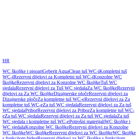
HR
WC školjke i pisoari
Geberit AquaClean tuš WC-i
Kompletni tuš
WC-i
Rezervni dijelovi za Kompletni tuš WC-i
Konzolne WC
školjke
Rezervni dijelovi za Konzolne WC školjke
Tuš WC
sjedala
Rezervni dijelovi za Tuš WC sjedala
Za WC školjke
Rezervni
dijelovi za Za WC školjke
Dizajnerske ploče
Rezervni dijelovi za
Dizajnerske ploče
Za kompletne tuš WC-e
Rezervni dijelovi za Za
kompletne tuš WC-e
Za tuš WC sjedala
Rezervni dijelovi za Za tuš
WC sjedala
Pribor
Rezervni dijelovi za Pribor
Za kompletne tuš WC-
e
Za tuš WC sjedala
Rezervni dijelovi za Za tuš WC sjedala
Za tuš
WC sjedala i kompletne tuš WC-e
Potrošni materijali
WC školjke i
WC sjedala
Konzolne WC školjke
Rezervni dijelovi za Konzolne
WC školjke
WC školjke
Rezervni dijelovi za WC školjke
WC školjke
s funkcijom bidea
Rezervni dijelovi za WC školjke s funkcijom