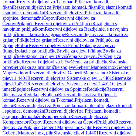
komadi
Rezervni dijelovi za T-komadi
Prijelazni komadi,
fiksni
Rezervni dijelovi za Prijelazni komadi, fiksni
Prijelazni komadi
i spojnice, demontažni
Rezervni dijelovi za Prijelazni komadi i
spojnice, demontažni
Čepovi
Rezervni dijelovi za
Čepovi
Priključci
Rezervni dijelovi za Priključci
Razdjelnici s
navojnim priključkom
Rezervni dijelovi za Razdjelnici s navojnim
priključkom
T-komadi za grijanje
Rezervni dijelovi za T-komadi za
grijanje
Priključci za grijanje
Rezervni dijelovi za Priključci za
grijanje
Pribor
Rezervni dijelovi za Pribor
Izolacije za cijevi i
fitinge
Izolacije za priključke
Brtvila za cijevi i fitinge
Brtvila za
priključke
Poklopci za cijevi
Učvršćenja za cijevi
Učvršćenja za
priključke
Rezervni dijelovi za Učvršćenja za priključke
Sistemske
brtve
Set vijaka za prirubničke spojeve
Geberit Mapress inox
Geberit
Mapress inox
Rezervni dijelovi za Geberit Mapress inox
Sistemske
cijevi 1.4401
Rezervni dijelovi za Sistemske cijevi 1.4401
Sistemske
cijevi 1.4521
Rezervni dijelovi za Sistemske cijevi 1.4521
Cijevni
umeci
Spojnice
Rezervni dijelovi za Spojnice
Redukcije
Rezervni
dijelovi za Redukcije
Koljena
Rezervni dijelovi za Koljena
T-
komadi
Rezervni dijelovi za T-komadi
Prijelazni komadi,
fiksni
Rezervni dijelovi za Prijelazni komadi, fiksni
Prijelazni komadi
i spojnice, demontažni
Rezervni dijelovi za Prijelazni komadi i
spojnice, demontažni
Kompenzatori
Rezervni dijelovi za
Kompenzatori
Čepovi
Rezervni dijelovi za Čepovi
Priključci
Rezervni
dijelovi za Priključci
Geberit Mapress inox, plin
Rezervni dijelovi za
Geberit Mapress inox, plin
Sistemske cijevi 1.4401
Rezervni dijelovi