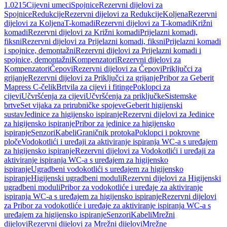
1.0215
Cijevni umeci
Spojnice
Rezervni dijelovi za
Spojnice
Redukcije
Rezervni dijelovi za Redukcije
Koljena
Rezervni
dijelovi za Koljena
T-komadi
Rezervni dijelovi za T-komadi
Križni
komadi
Rezervni dijelovi za Križni komadi
Prijelazni komadi,
fiksni
Rezervni dijelovi za Prijelazni komadi, fiksni
Prijelazni komadi
i spojnice, demontažni
Rezervni dijelovi za Prijelazni komadi i
spojnice, demontažni
Kompenzatori
Rezervni dijelovi za
Kompenzatori
Čepovi
Rezervni dijelovi za Čepovi
Priključci za
grijanje
Rezervni dijelovi za Priključci za grijanje
Pribor za Geberit
Mapress C-čelik
Brtvila za cijevi i fitinge
Poklopci za
cijevi
Učvršćenja za cijevi
Učvršćenja za priključke
Sistemske
brtve
Set vijaka za prirubničke spojeve
Geberit higijenski
sustav
Jedinice za higijensko ispiranje
Rezervni dijelovi za Jedinice
za higijensko ispiranje
Pribor za jedinice za higijensko
ispiranje
Senzori
Kabeli
Graničnik protoka
Poklopci i pokrovne
ploče
Vodokotlići i uređaji za aktiviranje ispiranja WC-a s uređajem
za higijensko ispiranje
Rezervni dijelovi za Vodokotlići i uređaji za
aktiviranje ispiranja WC-a s uređajem za higijensko
ispiranje
Ugradbeni vodokotlići s uređajem za higijensko
ispiranje
Higijenski ugradbeni moduli
Rezervni dijelovi za Higijenski
ugradbeni moduli
Pribor za vodokotliće i uređaje za aktiviranje
ispiranja WC-a s uređajem za higijensko ispiranje
Rezervni dijelovi
za Pribor za vodokotliće i uređaje za aktiviranje ispiranja WC-a s
uređajem za higijensko ispiranje
Senzori
Kabeli
Mrežni
dijelovi
Rezervni dijelovi za Mrežni dijelovi
Mrežne