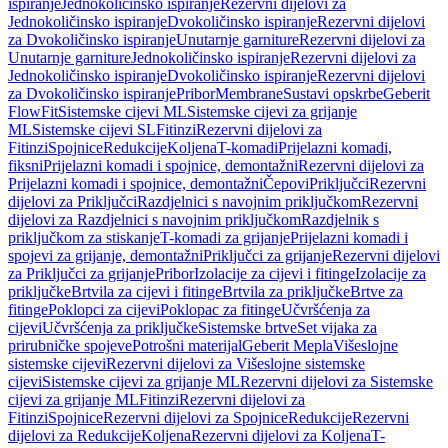
ispiranje
Jednokoličinsko ispiranje
Rezervni dijelovi za
Jednokoličinsko ispiranje
Dvokoličinsko ispiranje
Rezervni dijelovi
za Dvokoličinsko ispiranje
Unutarnje garniture
Rezervni dijelovi za
Unutarnje garniture
Jednokoličinsko ispiranje
Rezervni dijelovi za
Jednokoličinsko ispiranje
Dvokoličinsko ispiranje
Rezervni dijelovi
za Dvokoličinsko ispiranje
Pribor
Membrane
Sustavi opskrbe
Geberit
FlowFit
Sistemske cijevi ML
Sistemske cijevi za grijanje
ML
Sistemske cijevi SL
Fitinzi
Rezervni dijelovi za
Fitinzi
Spojnice
Redukcije
Koljena
T-komadi
Prijelazni komadi,
fiksni
Prijelazni komadi i spojnice, demontažni
Rezervni dijelovi za
Prijelazni komadi i spojnice, demontažni
Čepovi
Priključci
Rezervni
dijelovi za Priključci
Razdjelnici s navojnim priključkom
Rezervni
dijelovi za Razdjelnici s navojnim priključkom
Razdjelnik s
priključkom za stiskanje
T-komadi za grijanje
Prijelazni komadi i
spojevi za grijanje, demontažni
Priključci za grijanje
Rezervni dijelovi
za Priključci za grijanje
Pribor
Izolacije za cijevi i fitinge
Izolacije za
priključke
Brtvila za cijevi i fitinge
Brtvila za priključke
Brtve za
fitinge
Poklopci za cijevi
Poklopac za fitinge
Učvršćenja za
cijevi
Učvršćenja za priključke
Sistemske brtve
Set vijaka za
prirubničke spojeve
Potrošni materijal
Geberit Mepla
Višeslojne
sistemske cijevi
Rezervni dijelovi za Višeslojne sistemske
cijevi
Sistemske cijevi za grijanje ML
Rezervni dijelovi za Sistemske
cijevi za grijanje ML
Fitinzi
Rezervni dijelovi za
Fitinzi
Spojnice
Rezervni dijelovi za Spojnice
Redukcije
Rezervni
dijelovi za Redukcije
Koljena
Rezervni dijelovi za Koljena
T-