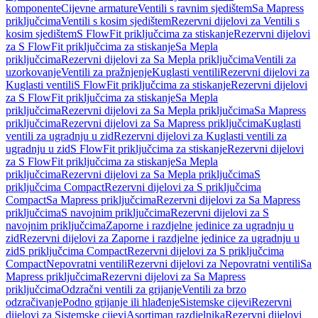
komponente
Cijevne armature
Ventili s ravnim sjedištem
Sa Mapress
priključcima
Ventili s kosim sjedištem
Rezervni dijelovi za Ventili s
kosim sjedištem
S FlowFit priključcima za stiskanje
Rezervni dijelovi
za S FlowFit priključcima za stiskanje
Sa Mepla
priključcima
Rezervni dijelovi za Sa Mepla priključcima
Ventili za
uzorkovanje
Ventili za pražnjenje
Kuglasti ventili
Rezervni dijelovi za
Kuglasti ventili
S FlowFit priključcima za stiskanje
Rezervni dijelovi
za S FlowFit priključcima za stiskanje
Sa Mepla
priključcima
Rezervni dijelovi za Sa Mepla priključcima
Sa Mapress
priključcima
Rezervni dijelovi za Sa Mapress priključcima
Kuglasti
ventili za ugradnju u zid
Rezervni dijelovi za Kuglasti ventili za
ugradnju u zid
S FlowFit priključcima za stiskanje
Rezervni dijelovi
za S FlowFit priključcima za stiskanje
Sa Mepla
priključcima
Rezervni dijelovi za Sa Mepla priključcima
S
priključcima Compact
Rezervni dijelovi za S priključcima
Compact
Sa Mapress priključcima
Rezervni dijelovi za Sa Mapress
priključcima
S navojnim priključcima
Rezervni dijelovi za S
navojnim priključcima
Zaporne i razdjelne jedinice za ugradnju u
zid
Rezervni dijelovi za Zaporne i razdjelne jedinice za ugradnju u
zid
S priključcima Compact
Rezervni dijelovi za S priključcima
Compact
Nepovratni ventili
Rezervni dijelovi za Nepovratni ventili
Sa
Mapress priključcima
Rezervni dijelovi za Sa Mapress
priključcima
Odzračni ventili za grijanje
Ventili za brzo
odzračivanje
Podno grijanje ili hlađenje
Sistemske cijevi
Rezervni
dijelovi za Sistemske cijevi
Asortiman razdjelnika
Rezervni dijelovi