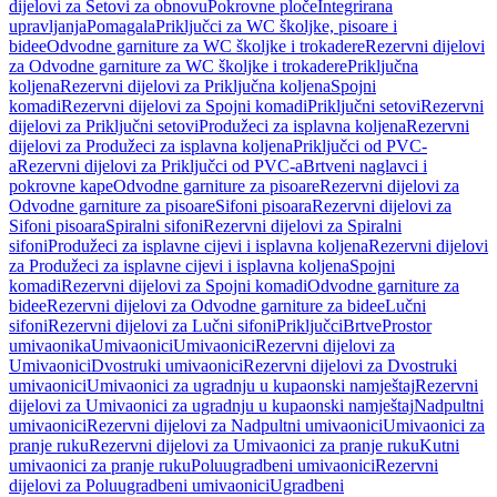
dijelovi za Setovi za obnovu
Pokrovne ploče
Integrirana
upravljanja
Pomagala
Priključci za WC školjke, pisoare i
bidee
Odvodne garniture za WC školjke i trokadere
Rezervni dijelovi
za Odvodne garniture za WC školjke i trokadere
Priključna
koljena
Rezervni dijelovi za Priključna koljena
Spojni
komadi
Rezervni dijelovi za Spojni komadi
Priključni setovi
Rezervni
dijelovi za Priključni setovi
Produžeci za isplavna koljena
Rezervni
dijelovi za Produžeci za isplavna koljena
Priključci od PVC-
a
Rezervni dijelovi za Priključci od PVC-a
Brtveni naglavci i
pokrovne kape
Odvodne garniture za pisoare
Rezervni dijelovi za
Odvodne garniture za pisoare
Sifoni pisoara
Rezervni dijelovi za
Sifoni pisoara
Spiralni sifoni
Rezervni dijelovi za Spiralni
sifoni
Produžeci za isplavne cijevi i isplavna koljena
Rezervni dijelovi
za Produžeci za isplavne cijevi i isplavna koljena
Spojni
komadi
Rezervni dijelovi za Spojni komadi
Odvodne garniture za
bidee
Rezervni dijelovi za Odvodne garniture za bidee
Lučni
sifoni
Rezervni dijelovi za Lučni sifoni
Priključci
Brtve
Prostor
umivaonika
Umivaonici
Umivaonici
Rezervni dijelovi za
Umivaonici
Dvostruki umivaonici
Rezervni dijelovi za Dvostruki
umivaonici
Umivaonici za ugradnju u kupaonski namještaj
Rezervni
dijelovi za Umivaonici za ugradnju u kupaonski namještaj
Nadpultni
umivaonici
Rezervni dijelovi za Nadpultni umivaonici
Umivaonici za
pranje ruku
Rezervni dijelovi za Umivaonici za pranje ruku
Kutni
umivaonici za pranje ruku
Poluugradbeni umivaonici
Rezervni
dijelovi za Poluugradbeni umivaonici
Ugradbeni