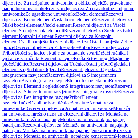
dijelovi za Za nadpultne umivaonike u obliku zdjele
Za pravokutne
nadpultne umivaonike
Rezervni dijelovi za Za pravokutne nadpultne
umivaonike
Za ugradbene umivaonike
Bočni elementi
Rezervni
dijelovi za Bočni elementi
Niski bočni elementi
Rezervni dijelovi za
Niski bočni elementi
Visoki elementi
Rezervni dijelovi za Visoki
elementi
Srednje visoki elementi
Rezervni dijelovi za Srednje visoki
elementi
Konzolni elementi
Rezervni dijelovi za Konzolni
elementi
Ostali namještaj
Rezervni dijelovi za Ostali namještaj
Zidne
police
Rezervni dijelovi za Zidne police
Pribor
Rezervni dijelovi za
Pribor
Ulošci za ladice i kutije za odlaganje stvari
Držači ručnika i
vješalice za ručnike
Elementi rasvjete
Ručke
Setovi nogu
Magnetne
ploče
Utičnice
Rezervni dijelovi za Utičnice
Ostali pribor
Ogledala i
elementi s ogledalom
Ogledala
Rezervni dijelovi za Ogledala
S
integriranom rasvjetom
Rezervni dijelovi za S integriranom
rasvjetom
Bez integrirane rasvjete
Elementi s ogledalom
Rezervni
dijelovi za Elementi s ogledalom
S integriranom rasvjetom
Rezervni
dijelovi za S integriranom rasvjetom
Bez integrirane rasvjete
Rezervni
dijelovi za Bez integrirane rasvjete
Pribor
Elementi
rasvjete
Ručke
Ostali pribor
Utičnice
Armature
Armature za
umivaonike
Rezervni dijelovi za Armature za umivaonike
Montaža
na umivaonik, mrežno napajanje
Rezervni dijelovi za Montaža na
umivaonik, mrežno napajanje
Montaža na umivaonik, napajanje
baterijama
Rezervni dijelovi za Montaža na umivaonik, napajanje
baterijama
Montaža na umivaonik, napajanje generatorom
Rezervni
dijelovi za Montaža na umivaonik, napajanje generatorom
Montaža