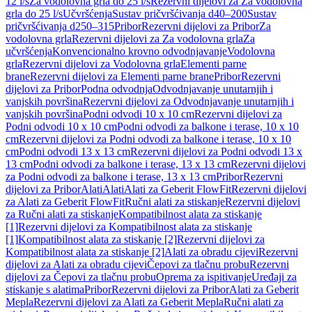
12 l/s
Za vodolovna grla do 25 l/s
Rezervni dijelovi za Za vodolovna
grla do 25 l/s
Učvršćenja
Sustav pričvršćivanja d40–200
Sustav
pričvršćivanja d250–315
Pribor
Rezervni dijelovi za Pribor
Za
vodolovna grla
Rezervni dijelovi za Za vodolovna grla
Za
učvršćenja
Konvencionalno krovno odvodnjavanje
Vodolovna
grla
Rezervni dijelovi za Vodolovna grla
Elementi parne
brane
Rezervni dijelovi za Elementi parne brane
Pribor
Rezervni
dijelovi za Pribor
Podna odvodnja
Odvodnjavanje unutarnjih i
vanjskih površina
Rezervni dijelovi za Odvodnjavanje unutarnjih i
vanjskih površina
Podni odvodi 10 x 10 cm
Rezervni dijelovi za
Podni odvodi 10 x 10 cm
Podni odvodi za balkone i terase, 10 x 10
cm
Rezervni dijelovi za Podni odvodi za balkone i terase, 10 x 10
cm
Podni odvodi 13 x 13 cm
Rezervni dijelovi za Podni odvodi 13 x
13 cm
Podni odvodi za balkone i terase, 13 x 13 cm
Rezervni dijelovi
za Podni odvodi za balkone i terase, 13 x 13 cm
Pribor
Rezervni
dijelovi za Pribor
Alati
Alati
Alati za Geberit FlowFit
Rezervni dijelovi
za Alati za Geberit FlowFit
Ručni alati za stiskanje
Rezervni dijelovi
za Ručni alati za stiskanje
Kompatibilnost alata za stiskanje
[1]
Rezervni dijelovi za Kompatibilnost alata za stiskanje
[1]
Kompatibilnost alata za stiskanje [2]
Rezervni dijelovi za
Kompatibilnost alata za stiskanje [2]
Alati za obradu cijevi
Rezervni
dijelovi za Alati za obradu cijevi
Čepovi za tlačnu probu
Rezervni
dijelovi za Čepovi za tlačnu probu
Oprema za ispitivanje
Uređaji za
stiskanje s alatima
Pribor
Rezervni dijelovi za Pribor
Alati za Geberit
Mepla
Rezervni dijelovi za Alati za Geberit Mepla
Ručni alati za