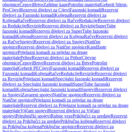
obujmice
Čepovi
Brtve
Zaštitne kape
Potrošni materijal
Geberit Silent-
Pro
Cijevi
Rezervni dijelovi za Cijevi
Fazonski komadi
Rezervni
dijelovi za Fazonski komadi
Koljena
Rezervni dijelovi za
Koljena
Račve
Rezervni dijelovi za Račve
Redukcije
Rezervni dijelovi
za Redukcije
Revizije
Rezervni dijelovi za Revizije
SuperTube
fazonski komadi
Rezervni dijelovi za SuperTube fazonski
komadi
Koljena
Rezervni dijelovi za Koljena
Račve
Rezervni dijelovi
za Račve
Spojevi
Rezervni dijelovi za Spojevi
Natične
spojnice
Rezervni dijelovi za Natične spojnice
Kandžaste
spojnice
Prijelazni komadi za prijelaz na druge
materijale
Pribor
Rezervni dijelovi za Pribor
Cijevne
obujmice
Čepovi
Brtve
Rezervni dijelovi za Brtve
Potrošni
materijal
Geberit PE
Cijevi
Fazonski komadi
Rezervni dijelovi za
Fazonski komadi
Koljena
Račve
Redukcije
Revizije
Rezervni dijelovi
za Revizije
Prijelazni komadi
Specijalni fazonski komadi
Rezervni
dijelovi za Specijalni fazonski komadi
SuperTube fazonski
komadi
Koljena
Specijalni fazonski komadi
Spojevi
Rezervni dijelovi
za Spojevi
Zavareni spojevi
Natične spojnice
Rezervni dijelovi za
Natične spojnice
Prijelazni komadi za prijelaz na druge
materijale
Rezervni dijelovi za Prijelazni komadi za prijelaz na druge
materijale
Vijčani spojevi
Rezervni dijelovi za Vijčani
spojevi
Prirubnički spojevi
Rubne veze
Priključci za uređaje
Rezervni
dijelovi za Priključci za uređaje
Priključna koljena
Rezervni dijelovi
za Priključna koljena
Priključne spojnice
Rezervni dijelovi za
Priključne spojnice
Spojni komadi
Rezervni dijelovi za Spojni