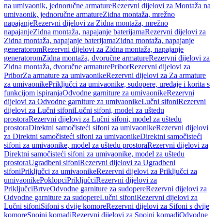
na umivaonik, jednoručne armature
Rezervni dijelovi za Montaža na
umivaonik, jednoručne armature
Zidna montaža, mrežno
napajanje
Rezervni dijelovi za Zidna montaža, mrežno
napajanje
Zidna montaža, napajanje baterijama
Rezervni dijelovi za
Zidna montaža, napajanje baterijama
Zidna montaža, napajanje
generatorom
Rezervni dijelovi za Zidna montaža, napajanje
generatorom
Zidna montaža, dvoručne armature
Rezervni dijelovi za
Zidna montaža, dvoručne armature
Pribor
Rezervni dijelovi za
Pribor
Za armature za umivaonike
Rezervni dijelovi za Za armature
za umivaonike
Priključci za umivaonike, sudopere, uređaje i korita s
funkcijom ispiranja
Odvodne garniture za umivaonike
Rezervni
dijelovi za Odvodne garniture za umivaonike
Lučni sifoni
Rezervni
dijelovi za Lučni sifoni
Lučni sifoni, model za uštedu
prostora
Rezervni dijelovi za Lučni sifoni, model za uštedu
prostora
Direktni samočisteći sifoni za umivaonike
Rezervni dijelovi
za Direktni samočisteći sifoni za umivaonike
Direktni samočisteći
sifoni za umivaonike, model za uštedu prostora
Rezervni dijelovi za
Direktni samočisteći sifoni za umivaonike, model za uštedu
prostora
Ugradbeni sifoni
Rezervni dijelovi za Ugradbeni
sifoni
Priključci za umivaonike
Rezervni dijelovi za Priključci za
umivaonike
Poklopci
Priključci
Rezervni dijelovi za
Priključci
Brtve
Odvodne garniture za sudopere
Rezervni dijelovi za
Odvodne garniture za sudopere
Lučni sifoni
Rezervni dijelovi za
Lučni sifoni
Sifoni s dvije komore
Rezervni dijelovi za Sifoni s dvije
komore
Spojni komadi
Rezervni dijelovi za Spojni komadi
Odvodne