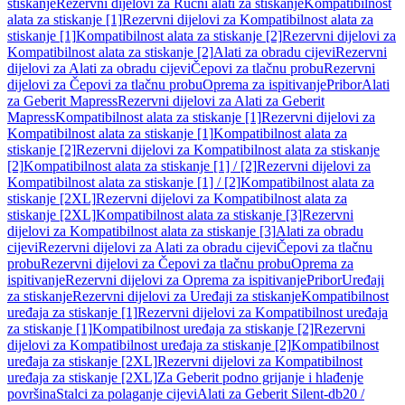
stiskanje
Rezervni dijelovi za Ručni alati za stiskanje
Kompatibilnost
alata za stiskanje [1]
Rezervni dijelovi za Kompatibilnost alata za
stiskanje [1]
Kompatibilnost alata za stiskanje [2]
Rezervni dijelovi za
Kompatibilnost alata za stiskanje [2]
Alati za obradu cijevi
Rezervni
dijelovi za Alati za obradu cijevi
Čepovi za tlačnu probu
Rezervni
dijelovi za Čepovi za tlačnu probu
Oprema za ispitivanje
Pribor
Alati
za Geberit Mapress
Rezervni dijelovi za Alati za Geberit
Mapress
Kompatibilnost alata za stiskanje [1]
Rezervni dijelovi za
Kompatibilnost alata za stiskanje [1]
Kompatibilnost alata za
stiskanje [2]
Rezervni dijelovi za Kompatibilnost alata za stiskanje
[2]
Kompatibilnost alata za stiskanje [1] / [2]
Rezervni dijelovi za
Kompatibilnost alata za stiskanje [1] / [2]
Kompatibilnost alata za
stiskanje [2XL]
Rezervni dijelovi za Kompatibilnost alata za
stiskanje [2XL]
Kompatibilnost alata za stiskanje [3]
Rezervni
dijelovi za Kompatibilnost alata za stiskanje [3]
Alati za obradu
cijevi
Rezervni dijelovi za Alati za obradu cijevi
Čepovi za tlačnu
probu
Rezervni dijelovi za Čepovi za tlačnu probu
Oprema za
ispitivanje
Rezervni dijelovi za Oprema za ispitivanje
Pribor
Uređaji
za stiskanje
Rezervni dijelovi za Uređaji za stiskanje
Kompatibilnost
uređaja za stiskanje [1]
Rezervni dijelovi za Kompatibilnost uređaja
za stiskanje [1]
Kompatibilnost uređaja za stiskanje [2]
Rezervni
dijelovi za Kompatibilnost uređaja za stiskanje [2]
Kompatibilnost
uređaja za stiskanje [2XL]
Rezervni dijelovi za Kompatibilnost
uređaja za stiskanje [2XL]
Za Geberit podno grijanje i hlađenje
površina
Stalci za polaganje cijevi
Alati za Geberit Silent-db20 /