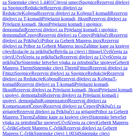
za Sistemske cijevi 1.4401
Cijevni umeci
Spojnice
Rezervni dijelovi
za Spojnice
Redukcije
Rezervni dijelovi za
Redukcije
Koljena
Rezervni dijelovi za Koljena
T-komadi
Rezervni
dijelovi za T-komadi
Prijelazni komadi, fiksni
Rezervni dijelovi za
Prijelazni komadi, fiksni
Prijelazni komadi i spojnice,
demontažni
Rezervni dijelovi za Prijelazni komadi i spojnice,
demontažni
Čepovi
Rezervni dijelovi za Čepovi
Priključci
Rezervni
dijelovi za Priključci
Pribor za Geberit Mapress inox
Rezervni
dijelovi za Pribor za Geberit Mapress inox
Zaštitne kape za krajeve
cijevi
Izolacije za priključke
Brtvila za cijevi i fitinge
Učvršćenja za
cijevi
Učvršćenja za priključke
Rezervni dijelovi za Učvršćenja za
priključke
Sistemske brtve
Set vijaka za prirubničke spojeve
Geberit
Mapress Therm
Sistemske cijevi Therm
Fitinzi
Rezervni dijelovi za
Fitinzi
Spojnice
Rezervni dijelovi za Spojnice
Redukcije
Rezervni
dijelovi za Redukcije
Koljena
Rezervni dijelovi za Koljena
T-
komadi
Rezervni dijelovi za T-komadi
Prijelazni komadi,
fiksni
Rezervni dijelovi za Prijelazni komadi, fiksni
Prijelazni komadi
i spojevi, demontažni
Rezervni dijelovi za Prijelazni komadi i
spojevi, demontažni
Kompenzatori
Rezervni dijelovi za
Kompenzatori
Čepovi
Rezervni dijelovi za Čepovi
Priključci za
grijanje
Rezervni dijelovi za Priključci za grijanje
Pribor za Geberit
Mapress Therm
Zaštitne kape za krajeve cijevi
Sistemske brtve
Set
vijaka za prirubničke spojeve
Učvršćenja za cijevi
Geberit Mapress
C-čelik
Geberit Mapress C-čelik
Rezervni dijelovi za Geberit
Mapress C-čelik
Sistemske cijevi 1.0034
Sistemske cijevi