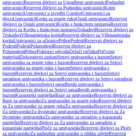
umivaonici
Rezervni dijelovi za Ugradbeni umivaonici
Podpultni
umivaonici
Rezervni dijelovi za Podpultni umivaonici
Kutni
umivaonici
Umivaonici u izvedbi Comfort
Umivaonici za
djecu
Umivaonici
Korita za pranje ruku
Ostali umivaonici
Rezervni
dijelovi za Ostali umivaonici
Korita s funkcijom ispiranja
Rezervni
dijelovi za Korita s funkcijom ispiranja
Trokaderi
Rezervni dijelovi za
Trokaderi
Višenamjenska korita
Rezervni dijelovi za Višenamjenska
korita
Umivaonici za učionice
Pribor
Podesti
Rezervni dijelovi za
Podesti
Podesti
Polupodesti
Rezervni dijelovi za
Polupodesti
Pribor
Poklopci odvoda
Držači ručnika
Pričvrsni
materijali
Dekorativni zasloni
Setovi umivaonika s bazom
Setovi
umivaonika za pranje ruku s bazom
Rezervni dijelovi za Setovi
umivaonika za pranje ruku s bazom
Setovi umivaonika s
bazom
Rezervni dijelovi za Setovi umivaonika s bazom
Setovi
ugradnog umivaonika s bazom
Rezervni dijelovi za Setovi ugradnog
umivaonika s bazom
Setovi ugradbenih umivaonika s
bazom
Rezervni dijelovi za Setovi ugradbenih umivaonika s
bazom
Kupaonski namještaj
Baze za umivaonike
Rezervni dijelovi za
Baze za umivaonike
Za umivaonike za pranje ruku
Rezervni dijelovi
za Za umivaonike za pranje ruku
Za umivaonike
Rezervni dijelovi za
Za umivaonike
Za dvostruke umivaonike
Rezervni dijelovi za Za
dvostruke umivaonike
Za umivaonike za ugradnju u kupaonski
namještaj
Rezervni dijelovi za Za umivaonike za ugradnju u
kupaonski namještaj
Ploče za umivaonike
Rezervni dijelovi za Ploče
za umivaonike
Za nadpultne umivaonike u obliku zdjele
Rezervni