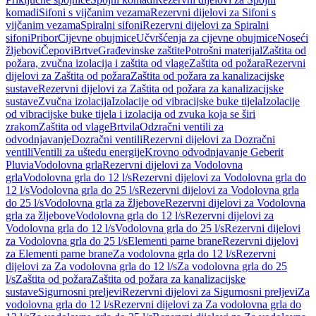
komadi
Sifoni s vijčanim vezama
Rezervni dijelovi za Sifoni s
vijčanim vezama
Spiralni sifoni
Rezervni dijelovi za Spiralni
sifoni
Pribor
Cijevne obujmice
Učvršćenja za cijevne obujmice
Noseći
žljebovi
Čepovi
Brtve
Građevinske zaštite
Potrošni materijal
Zaštita od
požara, zvučna izolacija i zaštita od vlage
Zaštita od požara
Rezervni
dijelovi za Zaštita od požara
Zaštita od požara za kanalizacijske
sustave
Rezervni dijelovi za Zaštita od požara za kanalizacijske
sustave
Zvučna izolacija
Izolacije od vibracijske buke tijela
Izolacije
od vibracijske buke tijela i izolacija od zvuka koja se širi
zrakom
Zaštita od vlage
Brtvila
Odzračni ventili za
odvodnjavanje
Dozračni ventili
Rezervni dijelovi za Dozračni
ventili
Ventili za uštedu energije
Krovno odvodnjavanje Geberit
Pluvia
Vodolovna grla
Rezervni dijelovi za Vodolovna
grla
Vodolovna grla do 12 l/s
Rezervni dijelovi za Vodolovna grla do
12 l/s
Vodolovna grla do 25 l/s
Rezervni dijelovi za Vodolovna grla
do 25 l/s
Vodolovna grla za žljebove
Rezervni dijelovi za Vodolovna
grla za žljebove
Vodolovna grla do 12 l/s
Rezervni dijelovi za
Vodolovna grla do 12 l/s
Vodolovna grla do 25 l/s
Rezervni dijelovi
za Vodolovna grla do 25 l/s
Elementi parne brane
Rezervni dijelovi
za Elementi parne brane
Za vodolovna grla do 12 l/s
Rezervni
dijelovi za Za vodolovna grla do 12 l/s
Za vodolovna grla do 25
l/s
Zaštita od požara
Zaštita od požara za kanalizacijske
sustave
Sigurnosni preljevi
Rezervni dijelovi za Sigurnosni preljevi
Za
vodolovna grla do 12 l/s
Rezervni dijelovi za Za vodolovna grla do