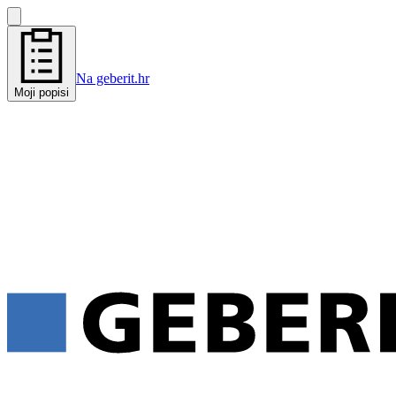
Na geberit.hr
Moji popisi