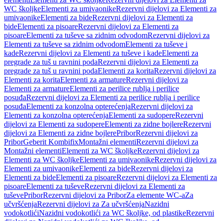
WC školjke
Elementi za umivaonike
Rezervni dijelovi za Elementi za
umivaonike
Elementi za bide
Rezervni dijelovi za Elementi za
bide
Elementi za pisoare
Rezervni dijelovi za Elementi za
pisoare
Elementi za tuševe sa zidnim odvodom
Rezervni dijelovi za
Elementi za tuševe sa zidnim odvodom
Elementi za tuševe i
kade
Rezervni dijelovi za Elementi za tuševe i kade
Elementi za
pregrade za tuš u ravnini poda
Rezervni dijelovi za Elementi za
pregrade za tuš u ravnini poda
Elementi za korita
Rezervni dijelovi za
Elementi za korita
Elementi za armature
Rezervni dijelovi za
Elementi za armature
Elementi za perilice rublja i perilice
posuđa
Rezervni dijelovi za Elementi za perilice rublja i perilice
posuđa
Elementi za konzolna opterećenja
Rezervni dijelovi za
Elementi za konzolna opterećenja
Elementi za sudopere
Rezervni
dijelovi za Elementi za sudopere
Elementi za zidne bojlere
Rezervni
dijelovi za Elementi za zidne bojlere
Pribor
Rezervni dijelovi za
Pribor
Geberit Kombifix
Montažni elementi
Rezervni dijelovi za
Montažni elementi
Elementi za WC školjke
Rezervni dijelovi za
Elementi za WC školjke
Elementi za umivaonike
Rezervni dijelovi za
Elementi za umivaonike
Elementi za bide
Rezervni dijelovi za
Elementi za bide
Elementi za pisoare
Rezervni dijelovi za Elementi za
pisoare
Elementi za tuševe
Rezervni dijelovi za Elementi za
tuševe
Pribor
Rezervni dijelovi za Pribor
Za elemente WC-a
Za
učvršćenja
Rezervni dijelovi za Za učvršćenja
Nazidni
vodokotlići
Nazidni vodokotlići za WC školjke, od plastike
Rezervni