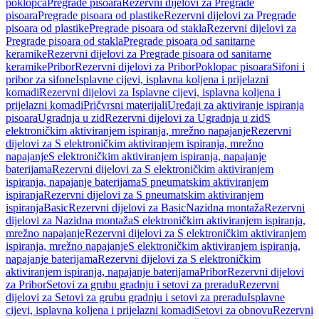
poklopca
Pregrade pisoara
Rezervni dijelovi za Pregrade
pisoara
Pregrade pisoara od plastike
Rezervni dijelovi za Pregrade
pisoara od plastike
Pregrade pisoara od stakla
Rezervni dijelovi za
Pregrade pisoara od stakla
Pregrade pisoara od sanitarne
keramike
Rezervni dijelovi za Pregrade pisoara od sanitarne
keramike
Pribor
Rezervni dijelovi za Pribor
Poklopac pisoara
Sifoni i
pribor za sifone
Isplavne cijevi, isplavna koljena i prijelazni
komadi
Rezervni dijelovi za Isplavne cijevi, isplavna koljena i
prijelazni komadi
Pričvrsni materijali
Uređaji za aktiviranje ispiranja
pisoara
Ugradnja u zid
Rezervni dijelovi za Ugradnja u zid
S
elektroničkim aktiviranjem ispiranja, mrežno napajanje
Rezervni
dijelovi za S elektroničkim aktiviranjem ispiranja, mrežno
napajanje
S elektroničkim aktiviranjem ispiranja, napajanje
baterijama
Rezervni dijelovi za S elektroničkim aktiviranjem
ispiranja, napajanje baterijama
S pneumatskim aktiviranjem
ispiranja
Rezervni dijelovi za S pneumatskim aktiviranjem
ispiranja
Basic
Rezervni dijelovi za Basic
Nazidna montaža
Rezervni
dijelovi za Nazidna montaža
S elektroničkim aktiviranjem ispiranja,
mrežno napajanje
Rezervni dijelovi za S elektroničkim aktiviranjem
ispiranja, mrežno napajanje
S elektroničkim aktiviranjem ispiranja,
napajanje baterijama
Rezervni dijelovi za S elektroničkim
aktiviranjem ispiranja, napajanje baterijama
Pribor
Rezervni dijelovi
za Pribor
Setovi za grubu gradnju i setovi za preradu
Rezervni
dijelovi za Setovi za grubu gradnju i setovi za preradu
Isplavne
cijevi, isplavna koljena i prijelazni komadi
Setovi za obnovu
Rezervni