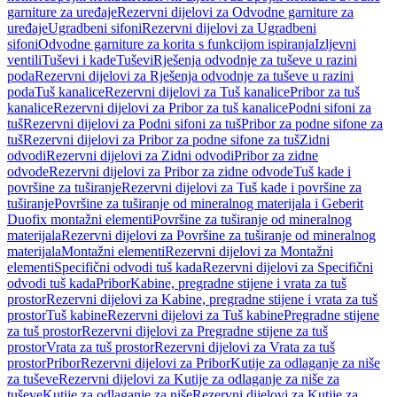
garniture za uređaje
Rezervni dijelovi za Odvodne garniture za
uređaje
Ugradbeni sifoni
Rezervni dijelovi za Ugradbeni
sifoni
Odvodne garniture za korita s funkcijom ispiranja
Izljevni
ventili
Tuševi i kade
Tuševi
Rješenja odvodnje za tuševe u razini
poda
Rezervni dijelovi za Rješenja odvodnje za tuševe u razini
poda
Tuš kanalice
Rezervni dijelovi za Tuš kanalice
Pribor za tuš
kanalice
Rezervni dijelovi za Pribor za tuš kanalice
Podni sifoni za
tuš
Rezervni dijelovi za Podni sifoni za tuš
Pribor za podne sifone za
tuš
Rezervni dijelovi za Pribor za podne sifone za tuš
Zidni
odvodi
Rezervni dijelovi za Zidni odvodi
Pribor za zidne
odvode
Rezervni dijelovi za Pribor za zidne odvode
Tuš kade i
površine za tuširanje
Rezervni dijelovi za Tuš kade i površine za
tuširanje
Površine za tuširanje od mineralnog materijala i Geberit
Duofix montažni elementi
Površine za tuširanje od mineralnog
materijala
Rezervni dijelovi za Površine za tuširanje od mineralnog
materijala
Montažni elementi
Rezervni dijelovi za Montažni
elementi
Specifični odvodi tuš kada
Rezervni dijelovi za Specifični
odvodi tuš kada
Pribor
Kabine, pregradne stijene i vrata za tuš
prostor
Rezervni dijelovi za Kabine, pregradne stijene i vrata za tuš
prostor
Tuš kabine
Rezervni dijelovi za Tuš kabine
Pregradne stijene
za tuš prostor
Rezervni dijelovi za Pregradne stijene za tuš
prostor
Vrata za tuš prostor
Rezervni dijelovi za Vrata za tuš
prostor
Pribor
Rezervni dijelovi za Pribor
Kutije za odlaganje za niše
za tuševe
Rezervni dijelovi za Kutije za odlaganje za niše za
tuševe
Kutije za odlaganje za niše
Rezervni dijelovi za Kutije za