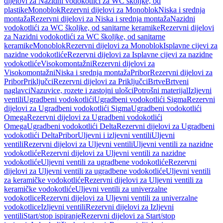
dijelovi za Nazidni vodokotlići za WC školjke, od
plastike
Monoblok
Rezervni dijelovi za Monoblok
Niska i srednja
montaža
Rezervni dijelovi za Niska i srednja montaža
Nazidni
vodokotlići za WC školjke, od sanitarne keramike
Rezervni dijelovi
za Nazidni vodokotlići za WC školjke, od sanitarne
keramike
Monoblok
Rezervni dijelovi za Monoblok
Isplavne cijevi za
nazidne vodokotliće
Rezervni dijelovi za Isplavne cijevi za nazidne
vodokotliće
Visokomontažni
Rezervni dijelovi za
Visokomontažni
Niska i srednja montaža
Pribor
Rezervni dijelovi za
Pribor
Priključci
Rezervni dijelovi za Priključci
Brtve
Brtveni
naglavci
Nazuvice, rozete i zastojni ulošci
Potrošni materijal
Izljevni
ventili
Ugradbeni vodokotlići
Ugradbeni vodokotlići Sigma
Rezervni
dijelovi za Ugradbeni vodokotlići Sigma
Ugradbeni vodokotlići
Omega
Rezervni dijelovi za Ugradbeni vodokotlići
Omega
Ugradbeni vodokotlići Delta
Rezervni dijelovi za Ugradbeni
vodokotlići Delta
Pribor
Uljevni i izljevni ventili
Uljevni
ventili
Rezervni dijelovi za Uljevni ventili
Uljevni ventili za nazidne
vodokotliće
Rezervni dijelovi za Uljevni ventili za nazidne
vodokotliće
Uljevni ventili za ugradbene vodokotliće
Rezervni
dijelovi za Uljevni ventili za ugradbene vodokotliće
Uljevni ventili
za keramičke vodokotliće
Rezervni dijelovi za Uljevni ventili za
keramičke vodokotliće
Uljevni ventili za univerzalne
vodokotlice
Rezervni dijelovi za Uljevni ventili za univerzalne
vodokotlice
Izljevni ventili
Rezervni dijelovi za Izljevni
ventili
Start/stop ispiranje
Rezervni dijelovi za Start/stop