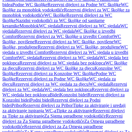
bidea
Podne WC školjke
Rezervni dijelovi za Podne WC školjke
WC
školjke za monoblok vodokotliće
Rezervni dijelovi za WC školjke za
monoblok vodokotliće
WC školjke
Rezervni dijelovi za WC
školjke
Nazidni vodokotlići za WC školjke od sanitarne
keramike
Monoblok
WC sjedala
Rezervni dijelovi za WC sjedala
WC
sjedala
Rezervni dijelovi za WC sjedala
WC školjke u izvedbi
Comfort
Rezervni dijelovi za WC školjke u izvedbi Comfort
WC
školjke, povišene
Rezervni dijelovi za WC školjke, povišene
WC
školjke, produljene
Rezervni dijelovi za WC školjke, produljene
WC
sjedala u izvedbi Comfort
Rezervni dijelovi za WC sjedala u izvedbi
Comfort
WC sjedala
Rezervni dijelovi za WC sjedala
WC sjedala bez
poklopca
Rezervni dijelovi za WC sjedala bez poklopca
WC školjke
za djecu
Rezervni dijelovi za WC školjke za djecu
Konzolne WC
školjke
Rezervni dijelovi za Konzolne WC školjke
Podne WC
školjke
Rezervni dijelovi za Podne WC školjke
WC sjedala za
djecu
Rezervni dijelovi za WC sjedala za djecu
WC sjedala
Rezervni
dijelovi za WC sjedala
WC sjedala bez poklopca
Rezervni dijelovi za
WC sjedala bez poklopca
Bidei
Konzolni bidei
Rezervni dijelovi za
Konzolni bidei
Podni bidei
Rezervni dijelovi za Podni
bidei
Pribor
Rezervni dijelovi za Pribor
Tipke za aktiviranje i uređaji
za aktiviranje ispiranja WC-a
Tipke za aktiviranje
Rezervni dijelovi
za Tipke za aktiviranje
Za Sigma ugradbene vodokotliće
Rezervni
dijelovi za Za Sigma ugradbene vodokotliće
Za Omega ugradbene
vodokotliće
Rezervni dijelovi za Za Omega ugradbene
vodokotliće
Za Kappa ugradbene vodokotliće
Rezervni dijelovi za Za