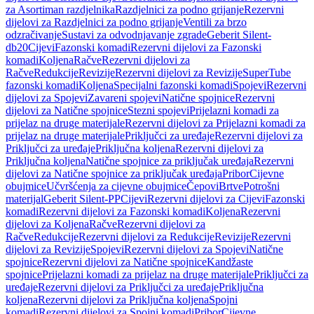
za Asortiman razdjelnika
Razdjelnici za podno grijanje
Rezervni
dijelovi za Razdjelnici za podno grijanje
Ventili za brzo
odzračivanje
Sustavi za odvodnjavanje zgrade
Geberit Silent-
db20
Cijevi
Fazonski komadi
Rezervni dijelovi za Fazonski
komadi
Koljena
Račve
Rezervni dijelovi za
Račve
Redukcije
Revizije
Rezervni dijelovi za Revizije
SuperTube
fazonski komadi
Koljena
Specijalni fazonski komadi
Spojevi
Rezervni
dijelovi za Spojevi
Zavareni spojevi
Natične spojnice
Rezervni
dijelovi za Natične spojnice
Stezni spojevi
Prijelazni komadi za
prijelaz na druge materijale
Rezervni dijelovi za Prijelazni komadi za
prijelaz na druge materijale
Priključci za uređaje
Rezervni dijelovi za
Priključci za uređaje
Priključna koljena
Rezervni dijelovi za
Priključna koljena
Natične spojnice za priključak uređaja
Rezervni
dijelovi za Natične spojnice za priključak uređaja
Pribor
Cijevne
obujmice
Učvršćenja za cijevne obujmice
Čepovi
Brtve
Potrošni
materijal
Geberit Silent-PP
Cijevi
Rezervni dijelovi za Cijevi
Fazonski
komadi
Rezervni dijelovi za Fazonski komadi
Koljena
Rezervni
dijelovi za Koljena
Račve
Rezervni dijelovi za
Račve
Redukcije
Rezervni dijelovi za Redukcije
Revizije
Rezervni
dijelovi za Revizije
Spojevi
Rezervni dijelovi za Spojevi
Natične
spojnice
Rezervni dijelovi za Natične spojnice
Kandžaste
spojnice
Prijelazni komadi za prijelaz na druge materijale
Priključci za
uređaje
Rezervni dijelovi za Priključci za uređaje
Priključna
koljena
Rezervni dijelovi za Priključna koljena
Spojni
komadi
Rezervni dijelovi za Spojni komadi
Pribor
Cijevne