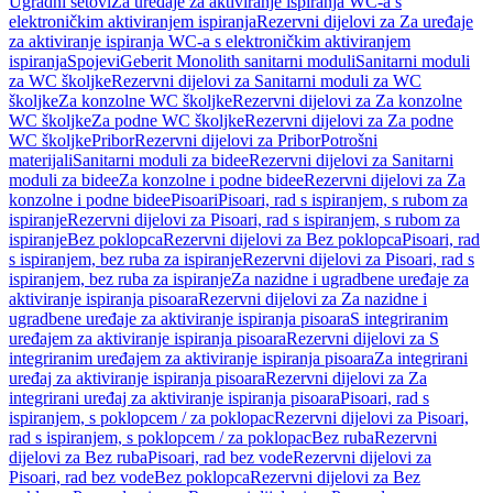
Ugradni setovi
Za uređaje za aktiviranje ispiranja WC-a s
elektroničkim aktiviranjem ispiranja
Rezervni dijelovi za Za uređaje
za aktiviranje ispiranja WC-a s elektroničkim aktiviranjem
ispiranja
Spojevi
Geberit Monolith sanitarni moduli
Sanitarni moduli
za WC školjke
Rezervni dijelovi za Sanitarni moduli za WC
školjke
Za konzolne WC školjke
Rezervni dijelovi za Za konzolne
WC školjke
Za podne WC školjke
Rezervni dijelovi za Za podne
WC školjke
Pribor
Rezervni dijelovi za Pribor
Potrošni
materijali
Sanitarni moduli za bidee
Rezervni dijelovi za Sanitarni
moduli za bidee
Za konzolne i podne bidee
Rezervni dijelovi za Za
konzolne i podne bidee
Pisoari
Pisoari, rad s ispiranjem, s rubom za
ispiranje
Rezervni dijelovi za Pisoari, rad s ispiranjem, s rubom za
ispiranje
Bez poklopca
Rezervni dijelovi za Bez poklopca
Pisoari, rad
s ispiranjem, bez ruba za ispiranje
Rezervni dijelovi za Pisoari, rad s
ispiranjem, bez ruba za ispiranje
Za nazidne i ugradbene uređaje za
aktiviranje ispiranja pisoara
Rezervni dijelovi za Za nazidne i
ugradbene uređaje za aktiviranje ispiranja pisoara
S integriranim
uređajem za aktiviranje ispiranja pisoara
Rezervni dijelovi za S
integriranim uređajem za aktiviranje ispiranja pisoara
Za integrirani
uređaj za aktiviranje ispiranja pisoara
Rezervni dijelovi za Za
integrirani uređaj za aktiviranje ispiranja pisoara
Pisoari, rad s
ispiranjem, s poklopcem / za poklopac
Rezervni dijelovi za Pisoari,
rad s ispiranjem, s poklopcem / za poklopac
Bez ruba
Rezervni
dijelovi za Bez ruba
Pisoari, rad bez vode
Rezervni dijelovi za
Pisoari, rad bez vode
Bez poklopca
Rezervni dijelovi za Bez