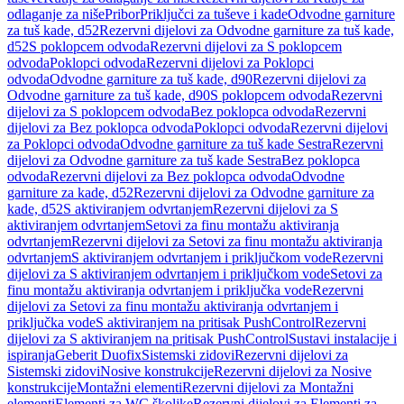
odlaganje za niše
Pribor
Priključci za tuševe i kade
Odvodne garniture
za tuš kade, d52
Rezervni dijelovi za Odvodne garniture za tuš kade,
d52
S poklopcem odvoda
Rezervni dijelovi za S poklopcem
odvoda
Poklopci odvoda
Rezervni dijelovi za Poklopci
odvoda
Odvodne garniture za tuš kade, d90
Rezervni dijelovi za
Odvodne garniture za tuš kade, d90
S poklopcem odvoda
Rezervni
dijelovi za S poklopcem odvoda
Bez poklopca odvoda
Rezervni
dijelovi za Bez poklopca odvoda
Poklopci odvoda
Rezervni dijelovi
za Poklopci odvoda
Odvodne garniture za tuš kade Sestra
Rezervni
dijelovi za Odvodne garniture za tuš kade Sestra
Bez poklopca
odvoda
Rezervni dijelovi za Bez poklopca odvoda
Odvodne
garniture za kade, d52
Rezervni dijelovi za Odvodne garniture za
kade, d52
S aktiviranjem odvrtanjem
Rezervni dijelovi za S
aktiviranjem odvrtanjem
Setovi za finu montažu aktiviranja
odvrtanjem
Rezervni dijelovi za Setovi za finu montažu aktiviranja
odvrtanjem
S aktiviranjem odvrtanjem i priključkom vode
Rezervni
dijelovi za S aktiviranjem odvrtanjem i priključkom vode
Setovi za
finu montažu aktiviranja odvrtanjem i priključka vode
Rezervni
dijelovi za Setovi za finu montažu aktiviranja odvrtanjem i
priključka vode
S aktiviranjem na pritisak PushControl
Rezervni
dijelovi za S aktiviranjem na pritisak PushControl
Sustavi instalacije i
ispiranja
Geberit Duofix
Sistemski zidovi
Rezervni dijelovi za
Sistemski zidovi
Nosive konstrukcije
Rezervni dijelovi za Nosive
konstrukcije
Montažni elementi
Rezervni dijelovi za Montažni
elementi
Elementi za WC školjke
Rezervni dijelovi za Elementi za