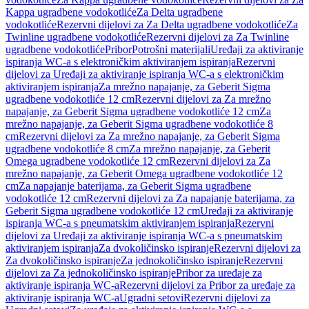
Kappa ugradbene vodokotliće
Za Delta ugradbene
vodokotliće
Rezervni dijelovi za Za Delta ugradbene vodokotliće
Za
Twinline ugradbene vodokotliće
Rezervni dijelovi za Za Twinline
ugradbene vodokotliće
Pribor
Potrošni materijali
Uređaji za aktiviranje
ispiranja WC-a s elektroničkim aktiviranjem ispiranja
Rezervni
dijelovi za Uređaji za aktiviranje ispiranja WC-a s elektroničkim
aktiviranjem ispiranja
Za mrežno napajanje, za Geberit Sigma
ugradbene vodokotliće 12 cm
Rezervni dijelovi za Za mrežno
napajanje, za Geberit Sigma ugradbene vodokotliće 12 cm
Za
mrežno napajanje, za Geberit Sigma ugradbene vodokotliće 8
cm
Rezervni dijelovi za Za mrežno napajanje, za Geberit Sigma
ugradbene vodokotliće 8 cm
Za mrežno napajanje, za Geberit
Omega ugradbene vodokotliće 12 cm
Rezervni dijelovi za Za
mrežno napajanje, za Geberit Omega ugradbene vodokotliće 12
cm
Za napajanje baterijama, za Geberit Sigma ugradbene
vodokotliće 12 cm
Rezervni dijelovi za Za napajanje baterijama, za
Geberit Sigma ugradbene vodokotliće 12 cm
Uređaji za aktiviranje
ispiranja WC-a s pneumatskim aktiviranjem ispiranja
Rezervni
dijelovi za Uređaji za aktiviranje ispiranja WC-a s pneumatskim
aktiviranjem ispiranja
Za dvokoličinsko ispiranje
Rezervni dijelovi za
Za dvokoličinsko ispiranje
Za jednokoličinsko ispiranje
Rezervni
dijelovi za Za jednokoličinsko ispiranje
Pribor za uređaje za
aktiviranje ispiranja WC-a
Rezervni dijelovi za Pribor za uređaje za
aktiviranje ispiranja WC-a
Ugradni setovi
Rezervni dijelovi za