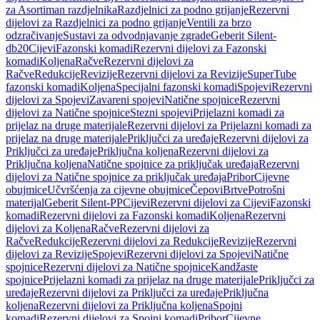
za Asortiman razdjelnika
Razdjelnici za podno grijanje
Rezervni
dijelovi za Razdjelnici za podno grijanje
Ventili za brzo
odzračivanje
Sustavi za odvodnjavanje zgrade
Geberit Silent-
db20
Cijevi
Fazonski komadi
Rezervni dijelovi za Fazonski
komadi
Koljena
Račve
Rezervni dijelovi za
Račve
Redukcije
Revizije
Rezervni dijelovi za Revizije
SuperTube
fazonski komadi
Koljena
Specijalni fazonski komadi
Spojevi
Rezervni
dijelovi za Spojevi
Zavareni spojevi
Natične spojnice
Rezervni
dijelovi za Natične spojnice
Stezni spojevi
Prijelazni komadi za
prijelaz na druge materijale
Rezervni dijelovi za Prijelazni komadi za
prijelaz na druge materijale
Priključci za uređaje
Rezervni dijelovi za
Priključci za uređaje
Priključna koljena
Rezervni dijelovi za
Priključna koljena
Natične spojnice za priključak uređaja
Rezervni
dijelovi za Natične spojnice za priključak uređaja
Pribor
Cijevne
obujmice
Učvršćenja za cijevne obujmice
Čepovi
Brtve
Potrošni
materijal
Geberit Silent-PP
Cijevi
Rezervni dijelovi za Cijevi
Fazonski
komadi
Rezervni dijelovi za Fazonski komadi
Koljena
Rezervni
dijelovi za Koljena
Račve
Rezervni dijelovi za
Račve
Redukcije
Rezervni dijelovi za Redukcije
Revizije
Rezervni
dijelovi za Revizije
Spojevi
Rezervni dijelovi za Spojevi
Natične
spojnice
Rezervni dijelovi za Natične spojnice
Kandžaste
spojnice
Prijelazni komadi za prijelaz na druge materijale
Priključci za
uređaje
Rezervni dijelovi za Priključci za uređaje
Priključna
koljena
Rezervni dijelovi za Priključna koljena
Spojni
komadi
Rezervni dijelovi za Spojni komadi
Pribor
Cijevne