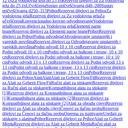
12 l/s
Za vodolovna grla do 25 l/s
Rezervni dijelovi za Za vodolovna
grla do 25 l/s
Učvršćenja
Sustav pričvršćivanja d40–200
Sustav
pričvršćivanja d250–315
Pribor
Rezervni dijelovi za Pribor
Za
vodolovna grla
Rezervni dijelovi za Za vodolovna grla
Za
učvršćenja
Konvencionalno krovno odvodnjavanje
Vodolovna
grla
Rezervni dijelovi za Vodolovna grla
Elementi parne
brane
Rezervni dijelovi za Elementi parne brane
Pribor
Rezervni
dijelovi za Pribor
Podna odvodnja
Odvodnjavanje unutarnjih i
vanjskih površina
Rezervni dijelovi za Odvodnjavanje unutarnjih i
vanjskih površina
Podni odvodi 10 x 10 cm
Rezervni dijelovi za
Podni odvodi 10 x 10 cm
Podni odvodi za balkone i terase, 10 x 10
cm
Rezervni dijelovi za Podni odvodi za balkone i terase, 10 x 10
cm
Podni odvodi 13 x 13 cm
Rezervni dijelovi za Podni odvodi 13 x
13 cm
Podni odvodi za balkone i terase, 13 x 13 cm
Rezervni dijelovi
za Podni odvodi za balkone i terase, 13 x 13 cm
Pribor
Rezervni
dijelovi za Pribor
Alati
Alati
Alati za Geberit FlowFit
Rezervni dijelovi
za Alati za Geberit FlowFit
Ručni alati za stiskanje
Rezervni dijelovi
za Ručni alati za stiskanje
Kompatibilnost alata za stiskanje
[1]
Rezervni dijelovi za Kompatibilnost alata za stiskanje
[1]
Kompatibilnost alata za stiskanje [2]
Rezervni dijelovi za
Kompatibilnost alata za stiskanje [2]
Alati za obradu cijevi
Rezervni
dijelovi za Alati za obradu cijevi
Čepovi za tlačnu probu
Rezervni
dijelovi za Čepovi za tlačnu probu
Oprema za ispitivanje
Uređaji za
stiskanje s alatima
Pribor
Rezervni dijelovi za Pribor
Alati za Geberit
Mepla
Rezervni dijelovi za Alati za Geberit Mepla
Ručni alati za