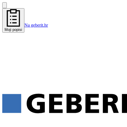
Na geberit.hr
Moji popisi