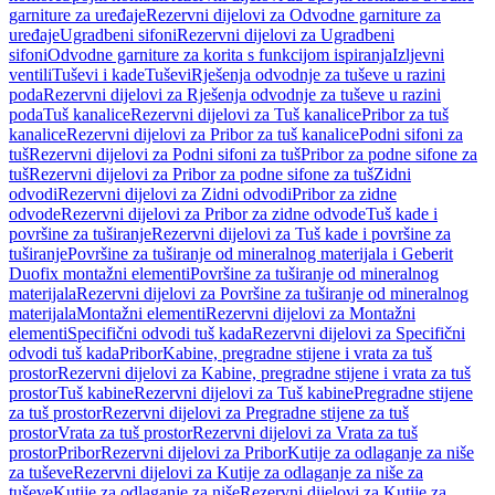
garniture za uređaje
Rezervni dijelovi za Odvodne garniture za
uređaje
Ugradbeni sifoni
Rezervni dijelovi za Ugradbeni
sifoni
Odvodne garniture za korita s funkcijom ispiranja
Izljevni
ventili
Tuševi i kade
Tuševi
Rješenja odvodnje za tuševe u razini
poda
Rezervni dijelovi za Rješenja odvodnje za tuševe u razini
poda
Tuš kanalice
Rezervni dijelovi za Tuš kanalice
Pribor za tuš
kanalice
Rezervni dijelovi za Pribor za tuš kanalice
Podni sifoni za
tuš
Rezervni dijelovi za Podni sifoni za tuš
Pribor za podne sifone za
tuš
Rezervni dijelovi za Pribor za podne sifone za tuš
Zidni
odvodi
Rezervni dijelovi za Zidni odvodi
Pribor za zidne
odvode
Rezervni dijelovi za Pribor za zidne odvode
Tuš kade i
površine za tuširanje
Rezervni dijelovi za Tuš kade i površine za
tuširanje
Površine za tuširanje od mineralnog materijala i Geberit
Duofix montažni elementi
Površine za tuširanje od mineralnog
materijala
Rezervni dijelovi za Površine za tuširanje od mineralnog
materijala
Montažni elementi
Rezervni dijelovi za Montažni
elementi
Specifični odvodi tuš kada
Rezervni dijelovi za Specifični
odvodi tuš kada
Pribor
Kabine, pregradne stijene i vrata za tuš
prostor
Rezervni dijelovi za Kabine, pregradne stijene i vrata za tuš
prostor
Tuš kabine
Rezervni dijelovi za Tuš kabine
Pregradne stijene
za tuš prostor
Rezervni dijelovi za Pregradne stijene za tuš
prostor
Vrata za tuš prostor
Rezervni dijelovi za Vrata za tuš
prostor
Pribor
Rezervni dijelovi za Pribor
Kutije za odlaganje za niše
za tuševe
Rezervni dijelovi za Kutije za odlaganje za niše za
tuševe
Kutije za odlaganje za niše
Rezervni dijelovi za Kutije za