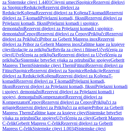
za Sistemske cijevi 1.4401
Cijevni umeci
Spojnice
Rezervni dijelovi
za Spojnice
Redukcije
Rezervni dijelovi za
Redukcije
Koljena
Rezervni dijelovi za Koljena
T-komadi
Rezervni
dijelovi za T-komadi
Prijelazni komadi, fiksni
Rezervni dijelovi za
Prijelazni komadi, fiksni
Prijelazni komadi i spojnice,
demontažni
Rezervni dijelovi za Prijelazni komadi i spojnice,
demontažni
Čepovi
Rezervni dijelovi za Čepovi
Priključci
Rezervni
dijelovi za Priključci
Pribor za Geberit Mapress inox
Rezervni
dijelovi za Pribor za Geberit Mapress inox
Zaštitne kape za krajeve
cijevi
Izolacije za priključke
Brtvila za cijevi i fitinge
Učvršćenja za
cijevi
Učvršćenja za priključke
Rezervni dijelovi za Učvršćenja za
priključke
Sistemske brtve
Set vijaka za prirubničke spojeve
Geberit
Mapress Therm
Sistemske cijevi Therm
Fitinzi
Rezervni dijelovi za
Fitinzi
Spojnice
Rezervni dijelovi za Spojnice
Redukcije
Rezervni
dijelovi za Redukcije
Koljena
Rezervni dijelovi za Koljena
T-
komadi
Rezervni dijelovi za T-komadi
Prijelazni komadi,
fiksni
Rezervni dijelovi za Prijelazni komadi, fiksni
Prijelazni komadi
i spojevi, demontažni
Rezervni dijelovi za Prijelazni komadi i
spojevi, demontažni
Kompenzatori
Rezervni dijelovi za
Kompenzatori
Čepovi
Rezervni dijelovi za Čepovi
Priključci za
grijanje
Rezervni dijelovi za Priključci za grijanje
Pribor za Geberit
Mapress Therm
Zaštitne kape za krajeve cijevi
Sistemske brtve
Set
vijaka za prirubničke spojeve
Učvršćenja za cijevi
Geberit Mapress
C-čelik
Geberit Mapress C-čelik
Rezervni dijelovi za Geberit
Mapress C-čelik
Sistemske cijevi 1.0034
Sistemske cijevi