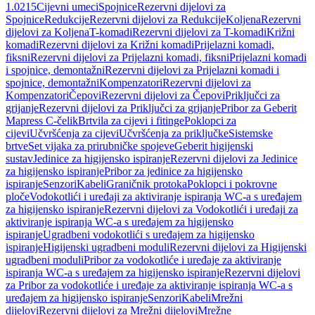
1.0215
Cijevni umeci
Spojnice
Rezervni dijelovi za
Spojnice
Redukcije
Rezervni dijelovi za Redukcije
Koljena
Rezervni
dijelovi za Koljena
T-komadi
Rezervni dijelovi za T-komadi
Križni
komadi
Rezervni dijelovi za Križni komadi
Prijelazni komadi,
fiksni
Rezervni dijelovi za Prijelazni komadi, fiksni
Prijelazni komadi
i spojnice, demontažni
Rezervni dijelovi za Prijelazni komadi i
spojnice, demontažni
Kompenzatori
Rezervni dijelovi za
Kompenzatori
Čepovi
Rezervni dijelovi za Čepovi
Priključci za
grijanje
Rezervni dijelovi za Priključci za grijanje
Pribor za Geberit
Mapress C-čelik
Brtvila za cijevi i fitinge
Poklopci za
cijevi
Učvršćenja za cijevi
Učvršćenja za priključke
Sistemske
brtve
Set vijaka za prirubničke spojeve
Geberit higijenski
sustav
Jedinice za higijensko ispiranje
Rezervni dijelovi za Jedinice
za higijensko ispiranje
Pribor za jedinice za higijensko
ispiranje
Senzori
Kabeli
Graničnik protoka
Poklopci i pokrovne
ploče
Vodokotlići i uređaji za aktiviranje ispiranja WC-a s uređajem
za higijensko ispiranje
Rezervni dijelovi za Vodokotlići i uređaji za
aktiviranje ispiranja WC-a s uređajem za higijensko
ispiranje
Ugradbeni vodokotlići s uređajem za higijensko
ispiranje
Higijenski ugradbeni moduli
Rezervni dijelovi za Higijenski
ugradbeni moduli
Pribor za vodokotliće i uređaje za aktiviranje
ispiranja WC-a s uređajem za higijensko ispiranje
Rezervni dijelovi
za Pribor za vodokotliće i uređaje za aktiviranje ispiranja WC-a s
uređajem za higijensko ispiranje
Senzori
Kabeli
Mrežni
dijelovi
Rezervni dijelovi za Mrežni dijelovi
Mrežne