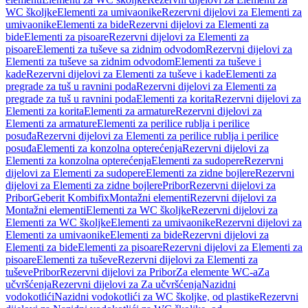
WC školjke
Elementi za umivaonike
Rezervni dijelovi za Elementi za
umivaonike
Elementi za bide
Rezervni dijelovi za Elementi za
bide
Elementi za pisoare
Rezervni dijelovi za Elementi za
pisoare
Elementi za tuševe sa zidnim odvodom
Rezervni dijelovi za
Elementi za tuševe sa zidnim odvodom
Elementi za tuševe i
kade
Rezervni dijelovi za Elementi za tuševe i kade
Elementi za
pregrade za tuš u ravnini poda
Rezervni dijelovi za Elementi za
pregrade za tuš u ravnini poda
Elementi za korita
Rezervni dijelovi za
Elementi za korita
Elementi za armature
Rezervni dijelovi za
Elementi za armature
Elementi za perilice rublja i perilice
posuđa
Rezervni dijelovi za Elementi za perilice rublja i perilice
posuđa
Elementi za konzolna opterećenja
Rezervni dijelovi za
Elementi za konzolna opterećenja
Elementi za sudopere
Rezervni
dijelovi za Elementi za sudopere
Elementi za zidne bojlere
Rezervni
dijelovi za Elementi za zidne bojlere
Pribor
Rezervni dijelovi za
Pribor
Geberit Kombifix
Montažni elementi
Rezervni dijelovi za
Montažni elementi
Elementi za WC školjke
Rezervni dijelovi za
Elementi za WC školjke
Elementi za umivaonike
Rezervni dijelovi za
Elementi za umivaonike
Elementi za bide
Rezervni dijelovi za
Elementi za bide
Elementi za pisoare
Rezervni dijelovi za Elementi za
pisoare
Elementi za tuševe
Rezervni dijelovi za Elementi za
tuševe
Pribor
Rezervni dijelovi za Pribor
Za elemente WC-a
Za
učvršćenja
Rezervni dijelovi za Za učvršćenja
Nazidni
vodokotlići
Nazidni vodokotlići za WC školjke, od plastike
Rezervni