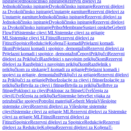
ispiranje
Jednokoličinsko ispiranje
Rezervni dijelovi za
Jednokoličinsko ispiranje
Dvokoličinsko ispiranje
Rezervni dijelovi
za Dvokoličinsko ispiranje
Unutarnje garniture
Rezervni dijelovi za
Unutarnje garniture
Jednokoličinsko ispiranje
Rezervni dijelovi za
Jednokoličinsko ispiranje
Dvokoličinsko ispiranje
Rezervni dijelovi
za Dvokoličinsko ispiranje
Pribor
Membrane
Sustavi opskrbe
Geberit
FlowFit
Sistemske cijevi ML
Sistemske cijevi za grijanje
ML
Sistemske cijevi SL
Fitinzi
Rezervni dijelovi za
Fitinzi
Spojnice
Redukcije
Koljena
T-komadi
Prijelazni komadi,
fiksni
Prijelazni komadi i spojnice, demontažni
Rezervni dijelovi za
Prijelazni komadi i spojnice, demontažni
Čepovi
Priključci
Rezervni
dijelovi za Priključci
Razdjelnici s navojnim priključkom
Rezervni
dijelovi za Razdjelnici s navojnim priključkom
Razdjelnik s
priključkom za stiskanje
T-komadi za grijanje
Prijelazni komadi i
spojevi za grijanje, demontažni
Priključci za grijanje
Rezervni dijelovi
za Priključci za grijanje
Pribor
Izolacije za cijevi i fitinge
Izolacije za
priključke
Brtvila za cijevi i fitinge
Brtvila za priključke
Brtve za
fitinge
Poklopci za cijevi
Poklopac za fitinge
Učvršćenja za
cijevi
Učvršćenja za priključke
Sistemske brtve
Set vijaka za
prirubničke spojeve
Potrošni materijal
Geberit Mepla
Višeslojne
sistemske cijevi
Rezervni dijelovi za Višeslojne sistemske
cijevi
Sistemske cijevi za grijanje ML
Rezervni dijelovi za Sistemske
cijevi za grijanje ML
Fitinzi
Rezervni dijelovi za
Fitinzi
Spojnice
Rezervni dijelovi za Spojnice
Redukcije
Rezervni
dijelovi za Redukcije
Koljena
Rezervni dijelovi za Koljena
T-