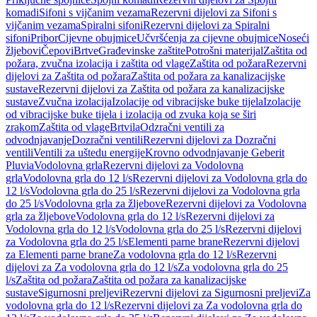
komadi
Sifoni s vijčanim vezama
Rezervni dijelovi za Sifoni s
vijčanim vezama
Spiralni sifoni
Rezervni dijelovi za Spiralni
sifoni
Pribor
Cijevne obujmice
Učvršćenja za cijevne obujmice
Noseći
žljebovi
Čepovi
Brtve
Građevinske zaštite
Potrošni materijal
Zaštita od
požara, zvučna izolacija i zaštita od vlage
Zaštita od požara
Rezervni
dijelovi za Zaštita od požara
Zaštita od požara za kanalizacijske
sustave
Rezervni dijelovi za Zaštita od požara za kanalizacijske
sustave
Zvučna izolacija
Izolacije od vibracijske buke tijela
Izolacije
od vibracijske buke tijela i izolacija od zvuka koja se širi
zrakom
Zaštita od vlage
Brtvila
Odzračni ventili za
odvodnjavanje
Dozračni ventili
Rezervni dijelovi za Dozračni
ventili
Ventili za uštedu energije
Krovno odvodnjavanje Geberit
Pluvia
Vodolovna grla
Rezervni dijelovi za Vodolovna
grla
Vodolovna grla do 12 l/s
Rezervni dijelovi za Vodolovna grla do
12 l/s
Vodolovna grla do 25 l/s
Rezervni dijelovi za Vodolovna grla
do 25 l/s
Vodolovna grla za žljebove
Rezervni dijelovi za Vodolovna
grla za žljebove
Vodolovna grla do 12 l/s
Rezervni dijelovi za
Vodolovna grla do 12 l/s
Vodolovna grla do 25 l/s
Rezervni dijelovi
za Vodolovna grla do 25 l/s
Elementi parne brane
Rezervni dijelovi
za Elementi parne brane
Za vodolovna grla do 12 l/s
Rezervni
dijelovi za Za vodolovna grla do 12 l/s
Za vodolovna grla do 25
l/s
Zaštita od požara
Zaštita od požara za kanalizacijske
sustave
Sigurnosni preljevi
Rezervni dijelovi za Sigurnosni preljevi
Za
vodolovna grla do 12 l/s
Rezervni dijelovi za Za vodolovna grla do