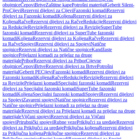
obujmice
Čepovi
Brtve
Zaštitne kape
Potrošni materijal
Geberit Silent-
Pro
Cijevi
Rezervni dijelovi za Cijevi
Fazonski komadi
Rezervni
dijelovi za Fazonski komadi
Koljena
Rezervni dijelovi za
Koljena
Račve
Rezervni dijelovi za Račve
Redukcije
Rezervni dijelovi
za Redukcije
Revizije
Rezervni dijelovi za Revizije
SuperTube
fazonski komadi
Rezervni dijelovi za SuperTube fazonski
komadi
Koljena
Rezervni dijelovi za Koljena
Račve
Rezervni dijelovi
za Račve
Spojevi
Rezervni dijelovi za Spojevi
Natične
spojnice
Rezervni dijelovi za Natične spojnice
Kandžaste
spojnice
Prijelazni komadi za prijelaz na druge
materijale
Pribor
Rezervni dijelovi za Pribor
Cijevne
obujmice
Čepovi
Brtve
Rezervni dijelovi za Brtve
Potrošni
materijal
Geberit PE
Cijevi
Fazonski komadi
Rezervni dijelovi za
Fazonski komadi
Koljena
Račve
Redukcije
Revizije
Rezervni dijelovi
za Revizije
Prijelazni komadi
Specijalni fazonski komadi
Rezervni
dijelovi za Specijalni fazonski komadi
SuperTube fazonski
komadi
Koljena
Specijalni fazonski komadi
Spojevi
Rezervni dijelovi
za Spojevi
Zavareni spojevi
Natične spojnice
Rezervni dijelovi za
Natične spojnice
Prijelazni komadi za prijelaz na druge
materijale
Rezervni dijelovi za Prijelazni komadi za prijelaz na druge
materijale
Vijčani spojevi
Rezervni dijelovi za Vijčani
spojevi
Prirubnički spojevi
Rubne veze
Priključci za uređaje
Rezervni
dijelovi za Priključci za uređaje
Priključna koljena
Rezervni dijelovi
za Priključna koljena
Priključne spojnice
Rezervni dijelovi za
Priključne spojnice
Spojni komadi
Rezervni dijelovi za Spojni