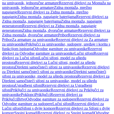
na umivaonik, jednoručne armature
Rezervni dijelovi za Montaža na
umivaonik, jednoručne armature
Zidna montaža, mrežno
napajanje
Rezervni dijelovi za Zidna montaža, mrežno
napajanje
Zidna montaža, napajanje baterijama
Rezervni dijelovi za
Zidna montaža, napajanje baterijama
Zidna montaža, napajanje
generatorom
Rezervni dijelovi za Zidna montaža, napajanje
generatorom
Zidna montaža, dvoručne armature
Rezervni dijelovi za
Zidna montaža, dvoručne armature
Pribor
Rezervni dijelovi za
Pribor
Za armature za umivaonike
Rezervni dijelovi za Za armature
za umivaonike
Priključci za umivaonike, sudopere, uređaje i korita s
funkcijom ispiranja
Odvodne garniture za umivaonike
Rezervni
dijelovi za Odvodne garniture za umivaonike
Lučni sifoni
Rezervni
dijelovi za Lučni sifoni
Lučni sifoni, model za uštedu
prostora
Rezervni dijelovi za Lučni sifoni, model za uštedu
prostora
Direktni samočisteći sifoni za umivaonike
Rezervni dijelovi
za Direktni samočisteći sifoni za umivaonike
Direktni samočisteći
sifoni za umivaonike, model za uštedu prostora
Rezervni dijelovi za
Direktni samočisteći sifoni za umivaonike, model za uštedu
prostora
Ugradbeni sifoni
Rezervni dijelovi za Ugradbeni
sifoni
Priključci za umivaonike
Rezervni dijelovi za Priključci za
umivaonike
Poklopci
Priključci
Rezervni dijelovi za
Priključci
Brtve
Odvodne garniture za sudopere
Rezervni dijelovi za
Odvodne garniture za sudopere
Lučni sifoni
Rezervni dijelovi za
Lučni sifoni
Sifoni s dvije komore
Rezervni dijelovi za Sifoni s dvije
komore
Spojni komadi
Rezervni dijelovi za Spojni komadi
Odvodne