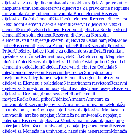
dijelovi za Za nadpultne umivaonike u obliku zdjele
Za pravokutne
nadpultne umivaonike
Rezervni dijelovi za Za pravokutne nadpultne
umivaonike
Za ugradbene umivaonike
Bočni elementi
Rezervni
dijelovi za Bočni elementi
Niski bočni elementi
Rezervni dijelovi za
Niski bočni elementi
Visoki elementi
Rezervni dijelovi za Visoki
elementi
Srednje visoki elementi
Rezervni dijelovi za Srednje visoki
elementi
Konzolni elementi
Rezervni dijelovi za Konzolni
elementi
Ostali namještaj
Rezervni dijelovi za Ostali namještaj
Zidne
police
Rezervni dijelovi za Zidne police
Pribor
Rezervni dijelovi za
Pribor
Ulošci za ladice i kutije za odlaganje stvari
Držači ručnika i
vješalice za ručnike
Elementi rasvjete
Ručke
Setovi nogu
Magnetne
ploče
Utičnice
Rezervni dijelovi za Utičnice
Ostali pribor
Ogledala i
elementi s ogledalom
Ogledala
Rezervni dijelovi za Ogledala
S
integriranom rasvjetom
Rezervni dijelovi za S integriranom
rasvjetom
Bez integrirane rasvjete
Elementi s ogledalom
Rezervni
dijelovi za Elementi s ogledalom
S integriranom rasvjetom
Rezervni
dijelovi za S integriranom rasvjetom
Bez integrirane rasvjete
Rezervni
dijelovi za Bez integrirane rasvjete
Pribor
Elementi
rasvjete
Ručke
Ostali pribor
Utičnice
Armature
Armature za
umivaonike
Rezervni dijelovi za Armature za umivaonike
Montaža
na umivaonik, mrežno napajanje
Rezervni dijelovi za Montaža na
umivaonik, mrežno napajanje
Montaža na umivaonik, napajanje
baterijama
Rezervni dijelovi za Montaža na umivaonik, napajanje
baterijama
Montaža na umivaonik, napajanje generatorom
Rezervni
dijelovi za Montaža na umivaonik, napajanje generatorom
Montaža