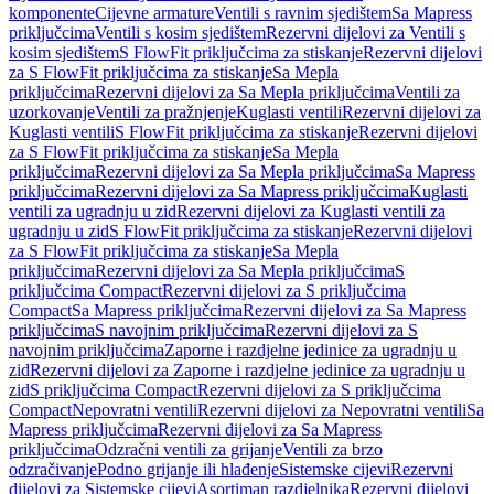
komponente
Cijevne armature
Ventili s ravnim sjedištem
Sa Mapress
priključcima
Ventili s kosim sjedištem
Rezervni dijelovi za Ventili s
kosim sjedištem
S FlowFit priključcima za stiskanje
Rezervni dijelovi
za S FlowFit priključcima za stiskanje
Sa Mepla
priključcima
Rezervni dijelovi za Sa Mepla priključcima
Ventili za
uzorkovanje
Ventili za pražnjenje
Kuglasti ventili
Rezervni dijelovi za
Kuglasti ventili
S FlowFit priključcima za stiskanje
Rezervni dijelovi
za S FlowFit priključcima za stiskanje
Sa Mepla
priključcima
Rezervni dijelovi za Sa Mepla priključcima
Sa Mapress
priključcima
Rezervni dijelovi za Sa Mapress priključcima
Kuglasti
ventili za ugradnju u zid
Rezervni dijelovi za Kuglasti ventili za
ugradnju u zid
S FlowFit priključcima za stiskanje
Rezervni dijelovi
za S FlowFit priključcima za stiskanje
Sa Mepla
priključcima
Rezervni dijelovi za Sa Mepla priključcima
S
priključcima Compact
Rezervni dijelovi za S priključcima
Compact
Sa Mapress priključcima
Rezervni dijelovi za Sa Mapress
priključcima
S navojnim priključcima
Rezervni dijelovi za S
navojnim priključcima
Zaporne i razdjelne jedinice za ugradnju u
zid
Rezervni dijelovi za Zaporne i razdjelne jedinice za ugradnju u
zid
S priključcima Compact
Rezervni dijelovi za S priključcima
Compact
Nepovratni ventili
Rezervni dijelovi za Nepovratni ventili
Sa
Mapress priključcima
Rezervni dijelovi za Sa Mapress
priključcima
Odzračni ventili za grijanje
Ventili za brzo
odzračivanje
Podno grijanje ili hlađenje
Sistemske cijevi
Rezervni
dijelovi za Sistemske cijevi
Asortiman razdjelnika
Rezervni dijelovi