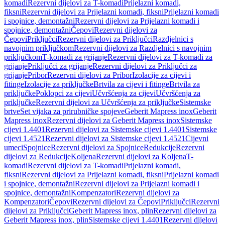
komadi
Rezervni dijelovi za T-komadi
Prijelazni komadi,
fiksni
Rezervni dijelovi za Prijelazni komadi, fiksni
Prijelazni komadi
i spojnice, demontažni
Rezervni dijelovi za Prijelazni komadi i
spojnice, demontažni
Čepovi
Rezervni dijelovi za
Čepovi
Priključci
Rezervni dijelovi za Priključci
Razdjelnici s
navojnim priključkom
Rezervni dijelovi za Razdjelnici s navojnim
priključkom
T-komadi za grijanje
Rezervni dijelovi za T-komadi za
grijanje
Priključci za grijanje
Rezervni dijelovi za Priključci za
grijanje
Pribor
Rezervni dijelovi za Pribor
Izolacije za cijevi i
fitinge
Izolacije za priključke
Brtvila za cijevi i fitinge
Brtvila za
priključke
Poklopci za cijevi
Učvršćenja za cijevi
Učvršćenja za
priključke
Rezervni dijelovi za Učvršćenja za priključke
Sistemske
brtve
Set vijaka za prirubničke spojeve
Geberit Mapress inox
Geberit
Mapress inox
Rezervni dijelovi za Geberit Mapress inox
Sistemske
cijevi 1.4401
Rezervni dijelovi za Sistemske cijevi 1.4401
Sistemske
cijevi 1.4521
Rezervni dijelovi za Sistemske cijevi 1.4521
Cijevni
umeci
Spojnice
Rezervni dijelovi za Spojnice
Redukcije
Rezervni
dijelovi za Redukcije
Koljena
Rezervni dijelovi za Koljena
T-
komadi
Rezervni dijelovi za T-komadi
Prijelazni komadi,
fiksni
Rezervni dijelovi za Prijelazni komadi, fiksni
Prijelazni komadi
i spojnice, demontažni
Rezervni dijelovi za Prijelazni komadi i
spojnice, demontažni
Kompenzatori
Rezervni dijelovi za
Kompenzatori
Čepovi
Rezervni dijelovi za Čepovi
Priključci
Rezervni
dijelovi za Priključci
Geberit Mapress inox, plin
Rezervni dijelovi za
Geberit Mapress inox, plin
Sistemske cijevi 1.4401
Rezervni dijelovi