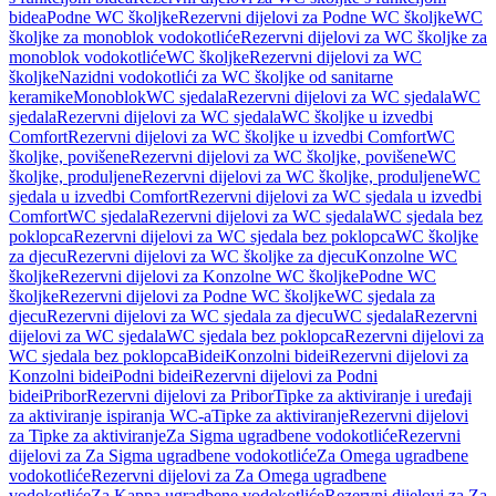
bidea
Podne WC školjke
Rezervni dijelovi za Podne WC školjke
WC
školjke za monoblok vodokotliće
Rezervni dijelovi za WC školjke za
monoblok vodokotliće
WC školjke
Rezervni dijelovi za WC
školjke
Nazidni vodokotlići za WC školjke od sanitarne
keramike
Monoblok
WC sjedala
Rezervni dijelovi za WC sjedala
WC
sjedala
Rezervni dijelovi za WC sjedala
WC školjke u izvedbi
Comfort
Rezervni dijelovi za WC školjke u izvedbi Comfort
WC
školjke, povišene
Rezervni dijelovi za WC školjke, povišene
WC
školjke, produljene
Rezervni dijelovi za WC školjke, produljene
WC
sjedala u izvedbi Comfort
Rezervni dijelovi za WC sjedala u izvedbi
Comfort
WC sjedala
Rezervni dijelovi za WC sjedala
WC sjedala bez
poklopca
Rezervni dijelovi za WC sjedala bez poklopca
WC školjke
za djecu
Rezervni dijelovi za WC školjke za djecu
Konzolne WC
školjke
Rezervni dijelovi za Konzolne WC školjke
Podne WC
školjke
Rezervni dijelovi za Podne WC školjke
WC sjedala za
djecu
Rezervni dijelovi za WC sjedala za djecu
WC sjedala
Rezervni
dijelovi za WC sjedala
WC sjedala bez poklopca
Rezervni dijelovi za
WC sjedala bez poklopca
Bidei
Konzolni bidei
Rezervni dijelovi za
Konzolni bidei
Podni bidei
Rezervni dijelovi za Podni
bidei
Pribor
Rezervni dijelovi za Pribor
Tipke za aktiviranje i uređaji
za aktiviranje ispiranja WC-a
Tipke za aktiviranje
Rezervni dijelovi
za Tipke za aktiviranje
Za Sigma ugradbene vodokotliće
Rezervni
dijelovi za Za Sigma ugradbene vodokotliće
Za Omega ugradbene
vodokotliće
Rezervni dijelovi za Za Omega ugradbene
vodokotliće
Za Kappa ugradbene vodokotliće
Rezervni dijelovi za Za