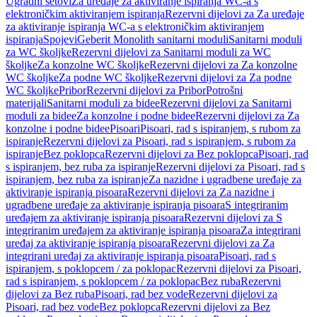
Ugradni setovi
Za uređaje za aktiviranje ispiranja WC-a s
elektroničkim aktiviranjem ispiranja
Rezervni dijelovi za Za uređaje
za aktiviranje ispiranja WC-a s elektroničkim aktiviranjem
ispiranja
Spojevi
Geberit Monolith sanitarni moduli
Sanitarni moduli
za WC školjke
Rezervni dijelovi za Sanitarni moduli za WC
školjke
Za konzolne WC školjke
Rezervni dijelovi za Za konzolne
WC školjke
Za podne WC školjke
Rezervni dijelovi za Za podne
WC školjke
Pribor
Rezervni dijelovi za Pribor
Potrošni
materijali
Sanitarni moduli za bidee
Rezervni dijelovi za Sanitarni
moduli za bidee
Za konzolne i podne bidee
Rezervni dijelovi za Za
konzolne i podne bidee
Pisoari
Pisoari, rad s ispiranjem, s rubom za
ispiranje
Rezervni dijelovi za Pisoari, rad s ispiranjem, s rubom za
ispiranje
Bez poklopca
Rezervni dijelovi za Bez poklopca
Pisoari, rad
s ispiranjem, bez ruba za ispiranje
Rezervni dijelovi za Pisoari, rad s
ispiranjem, bez ruba za ispiranje
Za nazidne i ugradbene uređaje za
aktiviranje ispiranja pisoara
Rezervni dijelovi za Za nazidne i
ugradbene uređaje za aktiviranje ispiranja pisoara
S integriranim
uređajem za aktiviranje ispiranja pisoara
Rezervni dijelovi za S
integriranim uređajem za aktiviranje ispiranja pisoara
Za integrirani
uređaj za aktiviranje ispiranja pisoara
Rezervni dijelovi za Za
integrirani uređaj za aktiviranje ispiranja pisoara
Pisoari, rad s
ispiranjem, s poklopcem / za poklopac
Rezervni dijelovi za Pisoari,
rad s ispiranjem, s poklopcem / za poklopac
Bez ruba
Rezervni
dijelovi za Bez ruba
Pisoari, rad bez vode
Rezervni dijelovi za
Pisoari, rad bez vode
Bez poklopca
Rezervni dijelovi za Bez