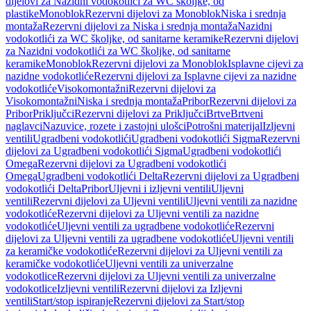
dijelovi za Nazidni vodokotlići za WC školjke, od
plastike
Monoblok
Rezervni dijelovi za Monoblok
Niska i srednja
montaža
Rezervni dijelovi za Niska i srednja montaža
Nazidni
vodokotlići za WC školjke, od sanitarne keramike
Rezervni dijelovi
za Nazidni vodokotlići za WC školjke, od sanitarne
keramike
Monoblok
Rezervni dijelovi za Monoblok
Isplavne cijevi za
nazidne vodokotliće
Rezervni dijelovi za Isplavne cijevi za nazidne
vodokotliće
Visokomontažni
Rezervni dijelovi za
Visokomontažni
Niska i srednja montaža
Pribor
Rezervni dijelovi za
Pribor
Priključci
Rezervni dijelovi za Priključci
Brtve
Brtveni
naglavci
Nazuvice, rozete i zastojni ulošci
Potrošni materijal
Izljevni
ventili
Ugradbeni vodokotlići
Ugradbeni vodokotlići Sigma
Rezervni
dijelovi za Ugradbeni vodokotlići Sigma
Ugradbeni vodokotlići
Omega
Rezervni dijelovi za Ugradbeni vodokotlići
Omega
Ugradbeni vodokotlići Delta
Rezervni dijelovi za Ugradbeni
vodokotlići Delta
Pribor
Uljevni i izljevni ventili
Uljevni
ventili
Rezervni dijelovi za Uljevni ventili
Uljevni ventili za nazidne
vodokotliće
Rezervni dijelovi za Uljevni ventili za nazidne
vodokotliće
Uljevni ventili za ugradbene vodokotliće
Rezervni
dijelovi za Uljevni ventili za ugradbene vodokotliće
Uljevni ventili
za keramičke vodokotliće
Rezervni dijelovi za Uljevni ventili za
keramičke vodokotliće
Uljevni ventili za univerzalne
vodokotlice
Rezervni dijelovi za Uljevni ventili za univerzalne
vodokotlice
Izljevni ventili
Rezervni dijelovi za Izljevni
ventili
Start/stop ispiranje
Rezervni dijelovi za Start/stop