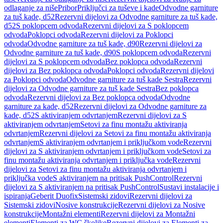
odlaganje za niše
Pribor
Priključci za tuševe i kade
Odvodne garniture
za tuš kade, d52
Rezervni dijelovi za Odvodne garniture za tuš kade,
d52
S poklopcem odvoda
Rezervni dijelovi za S poklopcem
odvoda
Poklopci odvoda
Rezervni dijelovi za Poklopci
odvoda
Odvodne garniture za tuš kade, d90
Rezervni dijelovi za
Odvodne garniture za tuš kade, d90
S poklopcem odvoda
Rezervni
dijelovi za S poklopcem odvoda
Bez poklopca odvoda
Rezervni
dijelovi za Bez poklopca odvoda
Poklopci odvoda
Rezervni dijelovi
za Poklopci odvoda
Odvodne garniture za tuš kade Sestra
Rezervni
dijelovi za Odvodne garniture za tuš kade Sestra
Bez poklopca
odvoda
Rezervni dijelovi za Bez poklopca odvoda
Odvodne
garniture za kade, d52
Rezervni dijelovi za Odvodne garniture za
kade, d52
S aktiviranjem odvrtanjem
Rezervni dijelovi za S
aktiviranjem odvrtanjem
Setovi za finu montažu aktiviranja
odvrtanjem
Rezervni dijelovi za Setovi za finu montažu aktiviranja
odvrtanjem
S aktiviranjem odvrtanjem i priključkom vode
Rezervni
dijelovi za S aktiviranjem odvrtanjem i priključkom vode
Setovi za
finu montažu aktiviranja odvrtanjem i priključka vode
Rezervni
dijelovi za Setovi za finu montažu aktiviranja odvrtanjem i
priključka vode
S aktiviranjem na pritisak PushControl
Rezervni
dijelovi za S aktiviranjem na pritisak PushControl
Sustavi instalacije i
ispiranja
Geberit Duofix
Sistemski zidovi
Rezervni dijelovi za
Sistemski zidovi
Nosive konstrukcije
Rezervni dijelovi za Nosive
konstrukcije
Montažni elementi
Rezervni dijelovi za Montažni
elementi
Elementi za WC školjke
Rezervni dijelovi za Elementi za