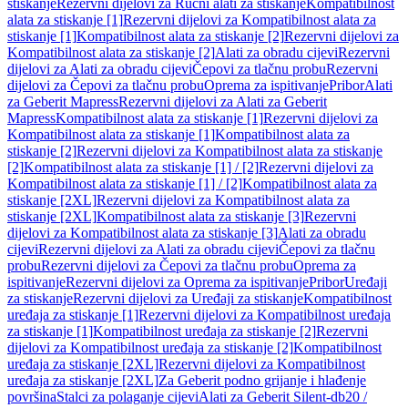
stiskanje
Rezervni dijelovi za Ručni alati za stiskanje
Kompatibilnost
alata za stiskanje [1]
Rezervni dijelovi za Kompatibilnost alata za
stiskanje [1]
Kompatibilnost alata za stiskanje [2]
Rezervni dijelovi za
Kompatibilnost alata za stiskanje [2]
Alati za obradu cijevi
Rezervni
dijelovi za Alati za obradu cijevi
Čepovi za tlačnu probu
Rezervni
dijelovi za Čepovi za tlačnu probu
Oprema za ispitivanje
Pribor
Alati
za Geberit Mapress
Rezervni dijelovi za Alati za Geberit
Mapress
Kompatibilnost alata za stiskanje [1]
Rezervni dijelovi za
Kompatibilnost alata za stiskanje [1]
Kompatibilnost alata za
stiskanje [2]
Rezervni dijelovi za Kompatibilnost alata za stiskanje
[2]
Kompatibilnost alata za stiskanje [1] / [2]
Rezervni dijelovi za
Kompatibilnost alata za stiskanje [1] / [2]
Kompatibilnost alata za
stiskanje [2XL]
Rezervni dijelovi za Kompatibilnost alata za
stiskanje [2XL]
Kompatibilnost alata za stiskanje [3]
Rezervni
dijelovi za Kompatibilnost alata za stiskanje [3]
Alati za obradu
cijevi
Rezervni dijelovi za Alati za obradu cijevi
Čepovi za tlačnu
probu
Rezervni dijelovi za Čepovi za tlačnu probu
Oprema za
ispitivanje
Rezervni dijelovi za Oprema za ispitivanje
Pribor
Uređaji
za stiskanje
Rezervni dijelovi za Uređaji za stiskanje
Kompatibilnost
uređaja za stiskanje [1]
Rezervni dijelovi za Kompatibilnost uređaja
za stiskanje [1]
Kompatibilnost uređaja za stiskanje [2]
Rezervni
dijelovi za Kompatibilnost uređaja za stiskanje [2]
Kompatibilnost
uređaja za stiskanje [2XL]
Rezervni dijelovi za Kompatibilnost
uređaja za stiskanje [2XL]
Za Geberit podno grijanje i hlađenje
površina
Stalci za polaganje cijevi
Alati za Geberit Silent-db20 /