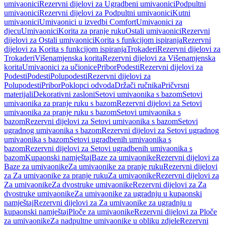
umivaonici
Rezervni dijelovi za Ugradbeni umivaonici
Podpultni
umivaonici
Rezervni dijelovi za Podpultni umivaonici
Kutni
umivaonici
Umivaonici u izvedbi Comfort
Umivaonici za
djecu
Umivaonici
Korita za pranje ruku
Ostali umivaonici
Rezervni
dijelovi za Ostali umivaonici
Korita s funkcijom ispiranja
Rezervni
dijelovi za Korita s funkcijom ispiranja
Trokaderi
Rezervni dijelovi za
Trokaderi
Višenamjenska korita
Rezervni dijelovi za Višenamjenska
korita
Umivaonici za učionice
Pribor
Podesti
Rezervni dijelovi za
Podesti
Podesti
Polupodesti
Rezervni dijelovi za
Polupodesti
Pribor
Poklopci odvoda
Držači ručnika
Pričvrsni
materijali
Dekorativni zasloni
Setovi umivaonika s bazom
Setovi
umivaonika za pranje ruku s bazom
Rezervni dijelovi za Setovi
umivaonika za pranje ruku s bazom
Setovi umivaonika s
bazom
Rezervni dijelovi za Setovi umivaonika s bazom
Setovi
ugradnog umivaonika s bazom
Rezervni dijelovi za Setovi ugradnog
umivaonika s bazom
Setovi ugradbenih umivaonika s
bazom
Rezervni dijelovi za Setovi ugradbenih umivaonika s
bazom
Kupaonski namještaj
Baze za umivaonike
Rezervni dijelovi za
Baze za umivaonike
Za umivaonike za pranje ruku
Rezervni dijelovi
za Za umivaonike za pranje ruku
Za umivaonike
Rezervni dijelovi za
Za umivaonike
Za dvostruke umivaonike
Rezervni dijelovi za Za
dvostruke umivaonike
Za umivaonike za ugradnju u kupaonski
namještaj
Rezervni dijelovi za Za umivaonike za ugradnju u
kupaonski namještaj
Ploče za umivaonike
Rezervni dijelovi za Ploče
za umivaonike
Za nadpultne umivaonike u obliku zdjele
Rezervni