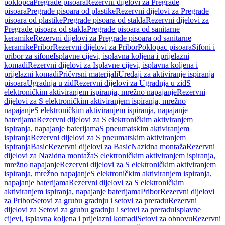
poklopca
Pregrade pisoara
Rezervni dijelovi za Pregrade
pisoara
Pregrade pisoara od plastike
Rezervni dijelovi za Pregrade
pisoara od plastike
Pregrade pisoara od stakla
Rezervni dijelovi za
Pregrade pisoara od stakla
Pregrade pisoara od sanitarne
keramike
Rezervni dijelovi za Pregrade pisoara od sanitarne
keramike
Pribor
Rezervni dijelovi za Pribor
Poklopac pisoara
Sifoni i
pribor za sifone
Isplavne cijevi, isplavna koljena i prijelazni
komadi
Rezervni dijelovi za Isplavne cijevi, isplavna koljena i
prijelazni komadi
Pričvrsni materijali
Uređaji za aktiviranje ispiranja
pisoara
Ugradnja u zid
Rezervni dijelovi za Ugradnja u zid
S
elektroničkim aktiviranjem ispiranja, mrežno napajanje
Rezervni
dijelovi za S elektroničkim aktiviranjem ispiranja, mrežno
napajanje
S elektroničkim aktiviranjem ispiranja, napajanje
baterijama
Rezervni dijelovi za S elektroničkim aktiviranjem
ispiranja, napajanje baterijama
S pneumatskim aktiviranjem
ispiranja
Rezervni dijelovi za S pneumatskim aktiviranjem
ispiranja
Basic
Rezervni dijelovi za Basic
Nazidna montaža
Rezervni
dijelovi za Nazidna montaža
S elektroničkim aktiviranjem ispiranja,
mrežno napajanje
Rezervni dijelovi za S elektroničkim aktiviranjem
ispiranja, mrežno napajanje
S elektroničkim aktiviranjem ispiranja,
napajanje baterijama
Rezervni dijelovi za S elektroničkim
aktiviranjem ispiranja, napajanje baterijama
Pribor
Rezervni dijelovi
za Pribor
Setovi za grubu gradnju i setovi za preradu
Rezervni
dijelovi za Setovi za grubu gradnju i setovi za preradu
Isplavne
cijevi, isplavna koljena i prijelazni komadi
Setovi za obnovu
Rezervni