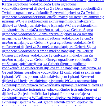
Kappa ugradbene vodokotliće
Za Delta ugradbene
vodokotliće
Rezervni dijelovi za Za Delta ugradbene vodokotliće
Za
Twinline ugradbene vodokotliće
Rezervni dijelovi za Za Twinline
ugradbene vodokotliće
Pribor
Potrošni materijali
Uređaji za aktiviranje
ispiranja WC-a s elektroničkim aktiviranjem ispiranja
Rezervni
dijelovi za Uređaji za aktiviranje ispiranja WC-a s elektroničkim
aktiviranjem ispiranja
Za mrežno napajanje, za Geberit Sigma
ugradbene vodokotliće 12 cm
Rezervni dijelovi za Za mrežno
napajanje, za Geberit Sigma ugradbene vodokotliće 12 cm
Za
mrežno napajanje, za Geberit Sigma ugradbene vodokotliće 8
cm
Rezervni dijelovi za Za mrežno napajanje, za Geberit Sigma
ugradbene vodokotliće 8 cm
Za mrežno napajanje, za Geberit
Omega ugradbene vodokotliće 12 cm
Rezervni dijelovi za Za
mrežno napajanje, za Geberit Omega ugradbene vodokotliće 12
cm
Za napajanje baterijama, za Geberit Sigma ugradbene
vodokotliće 12 cm
Rezervni dijelovi za Za napajanje baterijama, za
Geberit Sigma ugradbene vodokotliće 12 cm
Uređaji za aktiviranje
ispiranja WC-a s pneumatskim aktiviranjem ispiranja
Rezervni
dijelovi za Uređaji za aktiviranje ispiranja WC-a s pneumatskim
aktiviranjem ispiranja
Za dvokoličinsko ispiranje
Rezervni dijelovi za
Za dvokoličinsko ispiranje
Za jednokoličinsko ispiranje
Rezervni
dijelovi za Za jednokoličinsko ispiranje
Pribor za uređaje za
aktiviranje ispiranja WC-a
Rezervni dijelovi za Pribor za uređaje za
aktiviranje ispiranja WC-a
Ugradni setovi
Rezervni dijelovi za