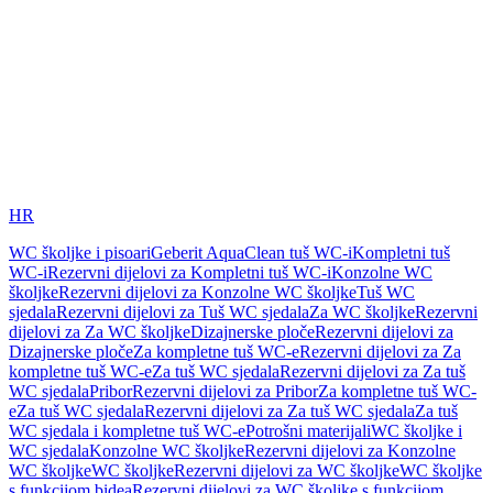
HR
WC školjke i pisoari
Geberit AquaClean tuš WC-i
Kompletni tuš
WC-i
Rezervni dijelovi za Kompletni tuš WC-i
Konzolne WC
školjke
Rezervni dijelovi za Konzolne WC školjke
Tuš WC
sjedala
Rezervni dijelovi za Tuš WC sjedala
Za WC školjke
Rezervni
dijelovi za Za WC školjke
Dizajnerske ploče
Rezervni dijelovi za
Dizajnerske ploče
Za kompletne tuš WC-e
Rezervni dijelovi za Za
kompletne tuš WC-e
Za tuš WC sjedala
Rezervni dijelovi za Za tuš
WC sjedala
Pribor
Rezervni dijelovi za Pribor
Za kompletne tuš WC-
e
Za tuš WC sjedala
Rezervni dijelovi za Za tuš WC sjedala
Za tuš
WC sjedala i kompletne tuš WC-e
Potrošni materijali
WC školjke i
WC sjedala
Konzolne WC školjke
Rezervni dijelovi za Konzolne
WC školjke
WC školjke
Rezervni dijelovi za WC školjke
WC školjke
s funkcijom bidea
Rezervni dijelovi za WC školjke s funkcijom