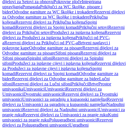
dijelovi za Setovi za obnovu
Pokrovne ploče
Integrirana
upravljanja
Pomagala
Priključci za WC školjke, pisoare i
bidee
Odvodne garniture za WC školjke i trokadere
Rezervni dijelovi
za Odvodne garniture za WC školjke i trokadere
Priključna
koljena
Rezervni dijelovi za Priključna koljena
Spojni
komadi
Rezervni dijelovi za Spojni komadi
Priključni setovi
Rezervni
dijelovi za Priključni setovi
Produžeci za isplavna koljena
Rezervni
dijelovi za Produžeci za isplavna koljena
Priključci od PVC-
a
Rezervni dijelovi za Priključci od PVC-a
Brtveni naglavci i
pokrovne kape
Odvodne garniture za pisoare
Rezervni dijelovi za
Odvodne garniture za pisoare
Sifoni pisoara
Rezervni dijelovi za
Sifoni pisoara
Spiralni sifoni
Rezervni dijelovi za Spiralni
sifoni
Produžeci za isplavne cijevi i isplavna koljena
Rezervni dijelovi
za Produžeci za isplavne cijevi i isplavna koljena
Spojni
komadi
Rezervni dijelovi za Spojni komadi
Odvodne garniture za
bidee
Rezervni dijelovi za Odvodne garniture za bidee
Lučni
sifoni
Rezervni dijelovi za Lučni sifoni
Priključci
Brtve
Prostor
umivaonika
Umivaonici
Umivaonici
Rezervni dijelovi za
Umivaonici
Dvostruki umivaonici
Rezervni dijelovi za Dvostruki
umivaonici
Umivaonici za ugradnju u kupaonski namještaj
Rezervni
dijelovi za Umivaonici za ugradnju u kupaonski namještaj
Nadpultni
umivaonici
Rezervni dijelovi za Nadpultni umivaonici
Umivaonici za
pranje ruku
Rezervni dijelovi za Umivaonici za pranje ruku
Kutni
umivaonici za pranje ruku
Poluugradbeni umivaonici
Rezervni
dijelovi za Poluugradbeni umivaonici
Ugradbeni