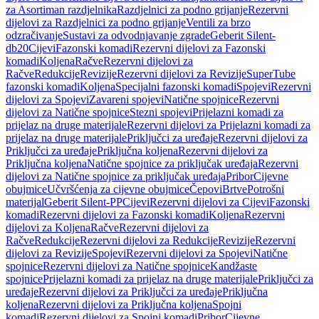
za Asortiman razdjelnika
Razdjelnici za podno grijanje
Rezervni
dijelovi za Razdjelnici za podno grijanje
Ventili za brzo
odzračivanje
Sustavi za odvodnjavanje zgrade
Geberit Silent-
db20
Cijevi
Fazonski komadi
Rezervni dijelovi za Fazonski
komadi
Koljena
Račve
Rezervni dijelovi za
Račve
Redukcije
Revizije
Rezervni dijelovi za Revizije
SuperTube
fazonski komadi
Koljena
Specijalni fazonski komadi
Spojevi
Rezervni
dijelovi za Spojevi
Zavareni spojevi
Natične spojnice
Rezervni
dijelovi za Natične spojnice
Stezni spojevi
Prijelazni komadi za
prijelaz na druge materijale
Rezervni dijelovi za Prijelazni komadi za
prijelaz na druge materijale
Priključci za uređaje
Rezervni dijelovi za
Priključci za uređaje
Priključna koljena
Rezervni dijelovi za
Priključna koljena
Natične spojnice za priključak uređaja
Rezervni
dijelovi za Natične spojnice za priključak uređaja
Pribor
Cijevne
obujmice
Učvršćenja za cijevne obujmice
Čepovi
Brtve
Potrošni
materijal
Geberit Silent-PP
Cijevi
Rezervni dijelovi za Cijevi
Fazonski
komadi
Rezervni dijelovi za Fazonski komadi
Koljena
Rezervni
dijelovi za Koljena
Račve
Rezervni dijelovi za
Račve
Redukcije
Rezervni dijelovi za Redukcije
Revizije
Rezervni
dijelovi za Revizije
Spojevi
Rezervni dijelovi za Spojevi
Natične
spojnice
Rezervni dijelovi za Natične spojnice
Kandžaste
spojnice
Prijelazni komadi za prijelaz na druge materijale
Priključci za
uređaje
Rezervni dijelovi za Priključci za uređaje
Priključna
koljena
Rezervni dijelovi za Priključna koljena
Spojni
komadi
Rezervni dijelovi za Spojni komadi
Pribor
Cijevne