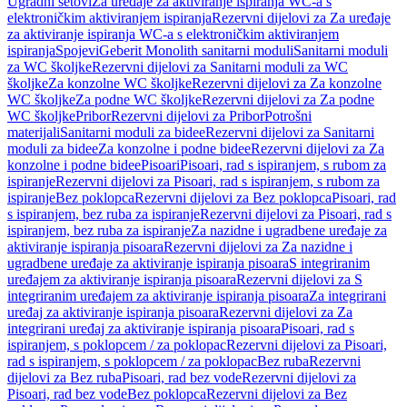
Ugradni setovi
Za uređaje za aktiviranje ispiranja WC-a s
elektroničkim aktiviranjem ispiranja
Rezervni dijelovi za Za uređaje
za aktiviranje ispiranja WC-a s elektroničkim aktiviranjem
ispiranja
Spojevi
Geberit Monolith sanitarni moduli
Sanitarni moduli
za WC školjke
Rezervni dijelovi za Sanitarni moduli za WC
školjke
Za konzolne WC školjke
Rezervni dijelovi za Za konzolne
WC školjke
Za podne WC školjke
Rezervni dijelovi za Za podne
WC školjke
Pribor
Rezervni dijelovi za Pribor
Potrošni
materijali
Sanitarni moduli za bidee
Rezervni dijelovi za Sanitarni
moduli za bidee
Za konzolne i podne bidee
Rezervni dijelovi za Za
konzolne i podne bidee
Pisoari
Pisoari, rad s ispiranjem, s rubom za
ispiranje
Rezervni dijelovi za Pisoari, rad s ispiranjem, s rubom za
ispiranje
Bez poklopca
Rezervni dijelovi za Bez poklopca
Pisoari, rad
s ispiranjem, bez ruba za ispiranje
Rezervni dijelovi za Pisoari, rad s
ispiranjem, bez ruba za ispiranje
Za nazidne i ugradbene uređaje za
aktiviranje ispiranja pisoara
Rezervni dijelovi za Za nazidne i
ugradbene uređaje za aktiviranje ispiranja pisoara
S integriranim
uređajem za aktiviranje ispiranja pisoara
Rezervni dijelovi za S
integriranim uređajem za aktiviranje ispiranja pisoara
Za integrirani
uređaj za aktiviranje ispiranja pisoara
Rezervni dijelovi za Za
integrirani uređaj za aktiviranje ispiranja pisoara
Pisoari, rad s
ispiranjem, s poklopcem / za poklopac
Rezervni dijelovi za Pisoari,
rad s ispiranjem, s poklopcem / za poklopac
Bez ruba
Rezervni
dijelovi za Bez ruba
Pisoari, rad bez vode
Rezervni dijelovi za
Pisoari, rad bez vode
Bez poklopca
Rezervni dijelovi za Bez