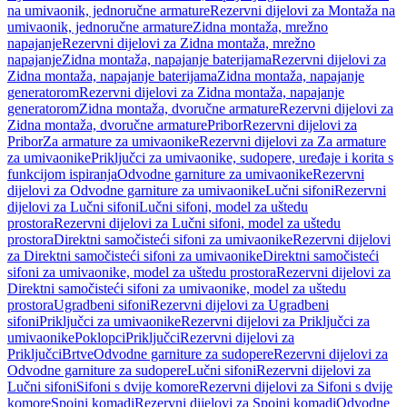
na umivaonik, jednoručne armature
Rezervni dijelovi za Montaža na
umivaonik, jednoručne armature
Zidna montaža, mrežno
napajanje
Rezervni dijelovi za Zidna montaža, mrežno
napajanje
Zidna montaža, napajanje baterijama
Rezervni dijelovi za
Zidna montaža, napajanje baterijama
Zidna montaža, napajanje
generatorom
Rezervni dijelovi za Zidna montaža, napajanje
generatorom
Zidna montaža, dvoručne armature
Rezervni dijelovi za
Zidna montaža, dvoručne armature
Pribor
Rezervni dijelovi za
Pribor
Za armature za umivaonike
Rezervni dijelovi za Za armature
za umivaonike
Priključci za umivaonike, sudopere, uređaje i korita s
funkcijom ispiranja
Odvodne garniture za umivaonike
Rezervni
dijelovi za Odvodne garniture za umivaonike
Lučni sifoni
Rezervni
dijelovi za Lučni sifoni
Lučni sifoni, model za uštedu
prostora
Rezervni dijelovi za Lučni sifoni, model za uštedu
prostora
Direktni samočisteći sifoni za umivaonike
Rezervni dijelovi
za Direktni samočisteći sifoni za umivaonike
Direktni samočisteći
sifoni za umivaonike, model za uštedu prostora
Rezervni dijelovi za
Direktni samočisteći sifoni za umivaonike, model za uštedu
prostora
Ugradbeni sifoni
Rezervni dijelovi za Ugradbeni
sifoni
Priključci za umivaonike
Rezervni dijelovi za Priključci za
umivaonike
Poklopci
Priključci
Rezervni dijelovi za
Priključci
Brtve
Odvodne garniture za sudopere
Rezervni dijelovi za
Odvodne garniture za sudopere
Lučni sifoni
Rezervni dijelovi za
Lučni sifoni
Sifoni s dvije komore
Rezervni dijelovi za Sifoni s dvije
komore
Spojni komadi
Rezervni dijelovi za Spojni komadi
Odvodne