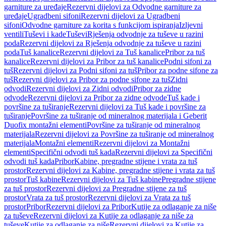
garniture za uređaje
Rezervni dijelovi za Odvodne garniture za
uređaje
Ugradbeni sifoni
Rezervni dijelovi za Ugradbeni
sifoni
Odvodne garniture za korita s funkcijom ispiranja
Izljevni
ventili
Tuševi i kade
Tuševi
Rješenja odvodnje za tuševe u razini
poda
Rezervni dijelovi za Rješenja odvodnje za tuševe u razini
poda
Tuš kanalice
Rezervni dijelovi za Tuš kanalice
Pribor za tuš
kanalice
Rezervni dijelovi za Pribor za tuš kanalice
Podni sifoni za
tuš
Rezervni dijelovi za Podni sifoni za tuš
Pribor za podne sifone za
tuš
Rezervni dijelovi za Pribor za podne sifone za tuš
Zidni
odvodi
Rezervni dijelovi za Zidni odvodi
Pribor za zidne
odvode
Rezervni dijelovi za Pribor za zidne odvode
Tuš kade i
površine za tuširanje
Rezervni dijelovi za Tuš kade i površine za
tuširanje
Površine za tuširanje od mineralnog materijala i Geberit
Duofix montažni elementi
Površine za tuširanje od mineralnog
materijala
Rezervni dijelovi za Površine za tuširanje od mineralnog
materijala
Montažni elementi
Rezervni dijelovi za Montažni
elementi
Specifični odvodi tuš kada
Rezervni dijelovi za Specifični
odvodi tuš kada
Pribor
Kabine, pregradne stijene i vrata za tuš
prostor
Rezervni dijelovi za Kabine, pregradne stijene i vrata za tuš
prostor
Tuš kabine
Rezervni dijelovi za Tuš kabine
Pregradne stijene
za tuš prostor
Rezervni dijelovi za Pregradne stijene za tuš
prostor
Vrata za tuš prostor
Rezervni dijelovi za Vrata za tuš
prostor
Pribor
Rezervni dijelovi za Pribor
Kutije za odlaganje za niše
za tuševe
Rezervni dijelovi za Kutije za odlaganje za niše za
tuševe
Kutije za odlaganje za niše
Rezervni dijelovi za Kutije za