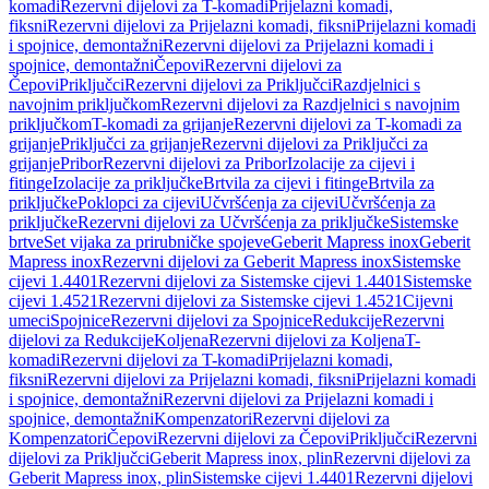
komadi
Rezervni dijelovi za T-komadi
Prijelazni komadi,
fiksni
Rezervni dijelovi za Prijelazni komadi, fiksni
Prijelazni komadi
i spojnice, demontažni
Rezervni dijelovi za Prijelazni komadi i
spojnice, demontažni
Čepovi
Rezervni dijelovi za
Čepovi
Priključci
Rezervni dijelovi za Priključci
Razdjelnici s
navojnim priključkom
Rezervni dijelovi za Razdjelnici s navojnim
priključkom
T-komadi za grijanje
Rezervni dijelovi za T-komadi za
grijanje
Priključci za grijanje
Rezervni dijelovi za Priključci za
grijanje
Pribor
Rezervni dijelovi za Pribor
Izolacije za cijevi i
fitinge
Izolacije za priključke
Brtvila za cijevi i fitinge
Brtvila za
priključke
Poklopci za cijevi
Učvršćenja za cijevi
Učvršćenja za
priključke
Rezervni dijelovi za Učvršćenja za priključke
Sistemske
brtve
Set vijaka za prirubničke spojeve
Geberit Mapress inox
Geberit
Mapress inox
Rezervni dijelovi za Geberit Mapress inox
Sistemske
cijevi 1.4401
Rezervni dijelovi za Sistemske cijevi 1.4401
Sistemske
cijevi 1.4521
Rezervni dijelovi za Sistemske cijevi 1.4521
Cijevni
umeci
Spojnice
Rezervni dijelovi za Spojnice
Redukcije
Rezervni
dijelovi za Redukcije
Koljena
Rezervni dijelovi za Koljena
T-
komadi
Rezervni dijelovi za T-komadi
Prijelazni komadi,
fiksni
Rezervni dijelovi za Prijelazni komadi, fiksni
Prijelazni komadi
i spojnice, demontažni
Rezervni dijelovi za Prijelazni komadi i
spojnice, demontažni
Kompenzatori
Rezervni dijelovi za
Kompenzatori
Čepovi
Rezervni dijelovi za Čepovi
Priključci
Rezervni
dijelovi za Priključci
Geberit Mapress inox, plin
Rezervni dijelovi za
Geberit Mapress inox, plin
Sistemske cijevi 1.4401
Rezervni dijelovi