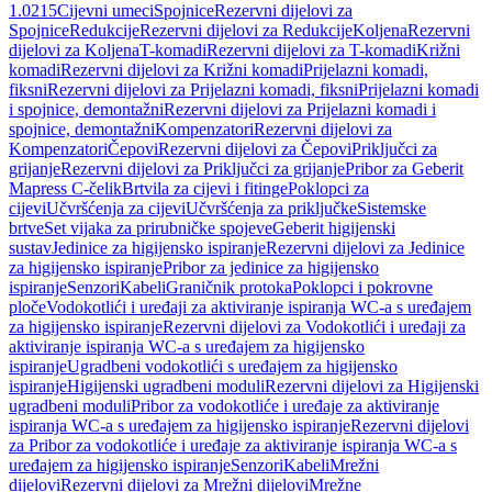
1.0215
Cijevni umeci
Spojnice
Rezervni dijelovi za
Spojnice
Redukcije
Rezervni dijelovi za Redukcije
Koljena
Rezervni
dijelovi za Koljena
T-komadi
Rezervni dijelovi za T-komadi
Križni
komadi
Rezervni dijelovi za Križni komadi
Prijelazni komadi,
fiksni
Rezervni dijelovi za Prijelazni komadi, fiksni
Prijelazni komadi
i spojnice, demontažni
Rezervni dijelovi za Prijelazni komadi i
spojnice, demontažni
Kompenzatori
Rezervni dijelovi za
Kompenzatori
Čepovi
Rezervni dijelovi za Čepovi
Priključci za
grijanje
Rezervni dijelovi za Priključci za grijanje
Pribor za Geberit
Mapress C-čelik
Brtvila za cijevi i fitinge
Poklopci za
cijevi
Učvršćenja za cijevi
Učvršćenja za priključke
Sistemske
brtve
Set vijaka za prirubničke spojeve
Geberit higijenski
sustav
Jedinice za higijensko ispiranje
Rezervni dijelovi za Jedinice
za higijensko ispiranje
Pribor za jedinice za higijensko
ispiranje
Senzori
Kabeli
Graničnik protoka
Poklopci i pokrovne
ploče
Vodokotlići i uređaji za aktiviranje ispiranja WC-a s uređajem
za higijensko ispiranje
Rezervni dijelovi za Vodokotlići i uređaji za
aktiviranje ispiranja WC-a s uređajem za higijensko
ispiranje
Ugradbeni vodokotlići s uređajem za higijensko
ispiranje
Higijenski ugradbeni moduli
Rezervni dijelovi za Higijenski
ugradbeni moduli
Pribor za vodokotliće i uređaje za aktiviranje
ispiranja WC-a s uređajem za higijensko ispiranje
Rezervni dijelovi
za Pribor za vodokotliće i uređaje za aktiviranje ispiranja WC-a s
uređajem za higijensko ispiranje
Senzori
Kabeli
Mrežni
dijelovi
Rezervni dijelovi za Mrežni dijelovi
Mrežne