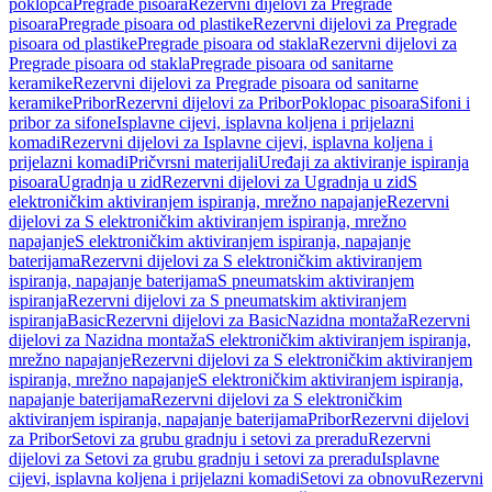
poklopca
Pregrade pisoara
Rezervni dijelovi za Pregrade
pisoara
Pregrade pisoara od plastike
Rezervni dijelovi za Pregrade
pisoara od plastike
Pregrade pisoara od stakla
Rezervni dijelovi za
Pregrade pisoara od stakla
Pregrade pisoara od sanitarne
keramike
Rezervni dijelovi za Pregrade pisoara od sanitarne
keramike
Pribor
Rezervni dijelovi za Pribor
Poklopac pisoara
Sifoni i
pribor za sifone
Isplavne cijevi, isplavna koljena i prijelazni
komadi
Rezervni dijelovi za Isplavne cijevi, isplavna koljena i
prijelazni komadi
Pričvrsni materijali
Uređaji za aktiviranje ispiranja
pisoara
Ugradnja u zid
Rezervni dijelovi za Ugradnja u zid
S
elektroničkim aktiviranjem ispiranja, mrežno napajanje
Rezervni
dijelovi za S elektroničkim aktiviranjem ispiranja, mrežno
napajanje
S elektroničkim aktiviranjem ispiranja, napajanje
baterijama
Rezervni dijelovi za S elektroničkim aktiviranjem
ispiranja, napajanje baterijama
S pneumatskim aktiviranjem
ispiranja
Rezervni dijelovi za S pneumatskim aktiviranjem
ispiranja
Basic
Rezervni dijelovi za Basic
Nazidna montaža
Rezervni
dijelovi za Nazidna montaža
S elektroničkim aktiviranjem ispiranja,
mrežno napajanje
Rezervni dijelovi za S elektroničkim aktiviranjem
ispiranja, mrežno napajanje
S elektroničkim aktiviranjem ispiranja,
napajanje baterijama
Rezervni dijelovi za S elektroničkim
aktiviranjem ispiranja, napajanje baterijama
Pribor
Rezervni dijelovi
za Pribor
Setovi za grubu gradnju i setovi za preradu
Rezervni
dijelovi za Setovi za grubu gradnju i setovi za preradu
Isplavne
cijevi, isplavna koljena i prijelazni komadi
Setovi za obnovu
Rezervni