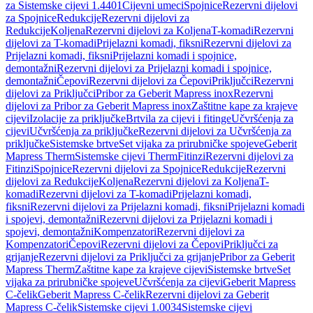
za Sistemske cijevi 1.4401
Cijevni umeci
Spojnice
Rezervni dijelovi
za Spojnice
Redukcije
Rezervni dijelovi za
Redukcije
Koljena
Rezervni dijelovi za Koljena
T-komadi
Rezervni
dijelovi za T-komadi
Prijelazni komadi, fiksni
Rezervni dijelovi za
Prijelazni komadi, fiksni
Prijelazni komadi i spojnice,
demontažni
Rezervni dijelovi za Prijelazni komadi i spojnice,
demontažni
Čepovi
Rezervni dijelovi za Čepovi
Priključci
Rezervni
dijelovi za Priključci
Pribor za Geberit Mapress inox
Rezervni
dijelovi za Pribor za Geberit Mapress inox
Zaštitne kape za krajeve
cijevi
Izolacije za priključke
Brtvila za cijevi i fitinge
Učvršćenja za
cijevi
Učvršćenja za priključke
Rezervni dijelovi za Učvršćenja za
priključke
Sistemske brtve
Set vijaka za prirubničke spojeve
Geberit
Mapress Therm
Sistemske cijevi Therm
Fitinzi
Rezervni dijelovi za
Fitinzi
Spojnice
Rezervni dijelovi za Spojnice
Redukcije
Rezervni
dijelovi za Redukcije
Koljena
Rezervni dijelovi za Koljena
T-
komadi
Rezervni dijelovi za T-komadi
Prijelazni komadi,
fiksni
Rezervni dijelovi za Prijelazni komadi, fiksni
Prijelazni komadi
i spojevi, demontažni
Rezervni dijelovi za Prijelazni komadi i
spojevi, demontažni
Kompenzatori
Rezervni dijelovi za
Kompenzatori
Čepovi
Rezervni dijelovi za Čepovi
Priključci za
grijanje
Rezervni dijelovi za Priključci za grijanje
Pribor za Geberit
Mapress Therm
Zaštitne kape za krajeve cijevi
Sistemske brtve
Set
vijaka za prirubničke spojeve
Učvršćenja za cijevi
Geberit Mapress
C-čelik
Geberit Mapress C-čelik
Rezervni dijelovi za Geberit
Mapress C-čelik
Sistemske cijevi 1.0034
Sistemske cijevi