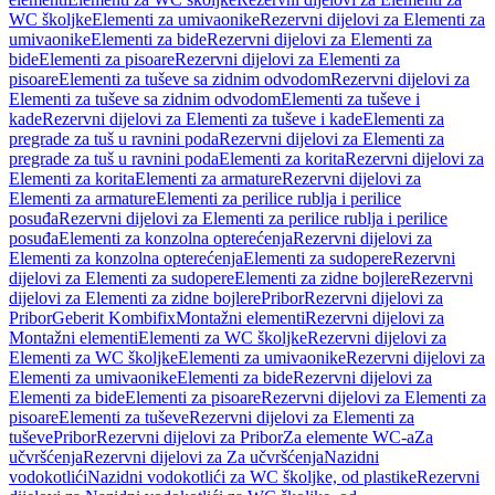
WC školjke
Elementi za umivaonike
Rezervni dijelovi za Elementi za
umivaonike
Elementi za bide
Rezervni dijelovi za Elementi za
bide
Elementi za pisoare
Rezervni dijelovi za Elementi za
pisoare
Elementi za tuševe sa zidnim odvodom
Rezervni dijelovi za
Elementi za tuševe sa zidnim odvodom
Elementi za tuševe i
kade
Rezervni dijelovi za Elementi za tuševe i kade
Elementi za
pregrade za tuš u ravnini poda
Rezervni dijelovi za Elementi za
pregrade za tuš u ravnini poda
Elementi za korita
Rezervni dijelovi za
Elementi za korita
Elementi za armature
Rezervni dijelovi za
Elementi za armature
Elementi za perilice rublja i perilice
posuđa
Rezervni dijelovi za Elementi za perilice rublja i perilice
posuđa
Elementi za konzolna opterećenja
Rezervni dijelovi za
Elementi za konzolna opterećenja
Elementi za sudopere
Rezervni
dijelovi za Elementi za sudopere
Elementi za zidne bojlere
Rezervni
dijelovi za Elementi za zidne bojlere
Pribor
Rezervni dijelovi za
Pribor
Geberit Kombifix
Montažni elementi
Rezervni dijelovi za
Montažni elementi
Elementi za WC školjke
Rezervni dijelovi za
Elementi za WC školjke
Elementi za umivaonike
Rezervni dijelovi za
Elementi za umivaonike
Elementi za bide
Rezervni dijelovi za
Elementi za bide
Elementi za pisoare
Rezervni dijelovi za Elementi za
pisoare
Elementi za tuševe
Rezervni dijelovi za Elementi za
tuševe
Pribor
Rezervni dijelovi za Pribor
Za elemente WC-a
Za
učvršćenja
Rezervni dijelovi za Za učvršćenja
Nazidni
vodokotlići
Nazidni vodokotlići za WC školjke, od plastike
Rezervni