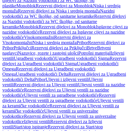
dijelovi za Nazidni vodokotlići za WC školjke, od
plastike
Monoblok
Rezervni dijelovi za Monoblok
Niska i srednja
montaža
Rezervni dijelovi za Niska i srednja montaža
Nazidni
vodokotlići za WC školjke, od sanitarne keramike
Rezervni dijelovi
za Nazidni vodokotlići za WC školjke, od sanitarne
keramike
Monoblok
Rezervni dijelovi za Monoblok
Isplavne cijevi za
nazidne vodokotliće
Rezervni dijelovi za Isplavne cijevi za nazidne
vodokotliće
Visokomontažni
Rezervni dijelovi za
Visokomontažni
Niska i srednja montaža
Pribor
Rezervni dijelovi za
Pribor
Priključci
Rezervni dijelovi za Priključci
Brtve
Brtveni
naglavci
Nazuvice, rozete i zastojni ulošci
Potrošni materijal
Izljevni
ventili
Ugradbeni vodokotlići
Ugradbeni vodokotlići Sigma
Rezervni
dijelovi za Ugradbeni vodokotlići Sigma
Ugradbeni vodokotlići
Omega
Rezervni dijelovi za Ugradbeni vodokotlići
Omega
Ugradbeni vodokotlići Delta
Rezervni dijelovi za Ugradbeni
vodokotlići Delta
Pribor
Uljevni i izljevni ventili
Uljevni
ventili
Rezervni dijelovi za Uljevni ventili
Uljevni ventili za nazidne
vodokotliće
Rezervni dijelovi za Uljevni ventili za nazidne
vodokotliće
Uljevni ventili za ugradbene vodokotliće
Rezervni
dijelovi za Uljevni ventili za ugradbene vodokotliće
Uljevni ventili
za keramičke vodokotliće
Rezervni dijelovi za Uljevni ventili za
keramičke vodokotliće
Uljevni ventili za univerzalne
vodokotlice
Rezervni dijelovi za Uljevni ventili za univerzalne
vodokotlice
Izljevni ventili
Rezervni dijelovi za Izljevni
ventili
Start/stop ispiranje
Rezervni dijelovi za Start/stop