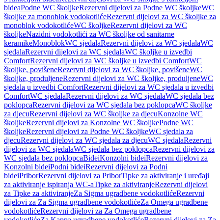
bidea
Podne WC školjke
Rezervni dijelovi za Podne WC školjke
WC
školjke za monoblok vodokotliće
Rezervni dijelovi za WC školjke za
monoblok vodokotliće
WC školjke
Rezervni dijelovi za WC
školjke
Nazidni vodokotlići za WC školjke od sanitarne
keramike
Monoblok
WC sjedala
Rezervni dijelovi za WC sjedala
WC
sjedala
Rezervni dijelovi za WC sjedala
WC školjke u izvedbi
Comfort
Rezervni dijelovi za WC školjke u izvedbi Comfort
WC
školjke, povišene
Rezervni dijelovi za WC školjke, povišene
WC
školjke, produljene
Rezervni dijelovi za WC školjke, produljene
WC
sjedala u izvedbi Comfort
Rezervni dijelovi za WC sjedala u izvedbi
Comfort
WC sjedala
Rezervni dijelovi za WC sjedala
WC sjedala bez
poklopca
Rezervni dijelovi za WC sjedala bez poklopca
WC školjke
za djecu
Rezervni dijelovi za WC školjke za djecu
Konzolne WC
školjke
Rezervni dijelovi za Konzolne WC školjke
Podne WC
školjke
Rezervni dijelovi za Podne WC školjke
WC sjedala za
djecu
Rezervni dijelovi za WC sjedala za djecu
WC sjedala
Rezervni
dijelovi za WC sjedala
WC sjedala bez poklopca
Rezervni dijelovi za
WC sjedala bez poklopca
Bidei
Konzolni bidei
Rezervni dijelovi za
Konzolni bidei
Podni bidei
Rezervni dijelovi za Podni
bidei
Pribor
Rezervni dijelovi za Pribor
Tipke za aktiviranje i uređaji
za aktiviranje ispiranja WC-a
Tipke za aktiviranje
Rezervni dijelovi
za Tipke za aktiviranje
Za Sigma ugradbene vodokotliće
Rezervni
dijelovi za Za Sigma ugradbene vodokotliće
Za Omega ugradbene
vodokotliće
Rezervni dijelovi za Za Omega ugradbene
vodokotliće
Za Kappa ugradbene vodokotliće
Rezervni dijelovi za Za