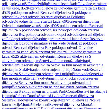
odlaganje za niše
Pribor
Priključci za tuševe i kade
Odvodne garniture
za tuš kade, d52
Rezervni dijelovi za Odvodne garniture za tuš kade,
d52
S poklopcem odvoda
Rezervni dijelovi za S poklopcem
odvoda
Poklopci odvoda
Rezervni dijelovi za Poklopci
odvoda
Odvodne garniture za tuš kade, d90
Rezervni dijelovi za
Odvodne garniture za tuš kade, d90
S poklopcem odvoda
Rezervni
dijelovi za S poklopcem odvoda
Bez poklopca odvoda
Rezervni
dijelovi za Bez poklopca odvoda
Poklopci odvoda
Rezervni dijelovi
za Poklopci odvoda
Odvodne garniture za tuš kade Sestra
Rezervni
dijelovi za Odvodne garniture za tuš kade Sestra
Bez poklopca
odvoda
Rezervni dijelovi za Bez poklopca odvoda
Odvodne
garniture za kade, d52
Rezervni dijelovi za Odvodne garniture za
kade, d52
S aktiviranjem odvrtanjem
Rezervni dijelovi za S
aktiviranjem odvrtanjem
Setovi za finu montažu aktiviranja
odvrtanjem
Rezervni dijelovi za Setovi za finu montažu aktiviranja
odvrtanjem
S aktiviranjem odvrtanjem i priključkom vode
Rezervni
dijelovi za S aktiviranjem odvrtanjem i priključkom vode
Setovi za
finu montažu aktiviranja odvrtanjem i priključka vode
Rezervni
dijelovi za Setovi za finu montažu aktiviranja odvrtanjem i
priključka vode
S aktiviranjem na pritisak PushControl
Rezervni
dijelovi za S aktiviranjem na pritisak PushControl
Sustavi instalacije i
ispiranja
Geberit Duofix
Sistemski zidovi
Rezervni dijelovi za
Sistemski zidovi
Nosive konstrukcije
Rezervni dijelovi za Nosive
konstrukcije
Montažni elementi
Rezervni dijelovi za Montažni
elementi
Elementi za WC školjke
Rezervni dijelovi za Elementi za