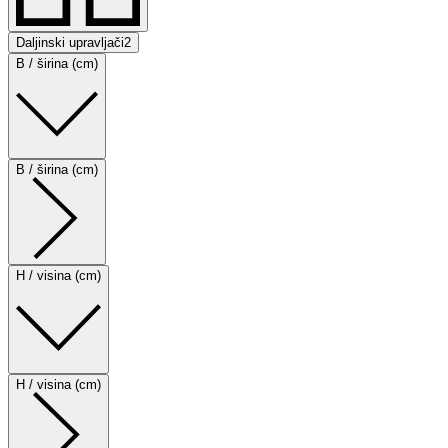
Daljinski upravljači
2
B / širina (cm)
B / širina (cm)
H / visina (cm)
H / visina (cm)