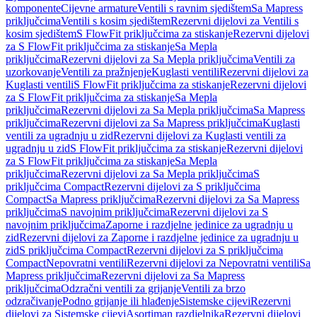
komponente
Cijevne armature
Ventili s ravnim sjedištem
Sa Mapress
priključcima
Ventili s kosim sjedištem
Rezervni dijelovi za Ventili s
kosim sjedištem
S FlowFit priključcima za stiskanje
Rezervni dijelovi
za S FlowFit priključcima za stiskanje
Sa Mepla
priključcima
Rezervni dijelovi za Sa Mepla priključcima
Ventili za
uzorkovanje
Ventili za pražnjenje
Kuglasti ventili
Rezervni dijelovi za
Kuglasti ventili
S FlowFit priključcima za stiskanje
Rezervni dijelovi
za S FlowFit priključcima za stiskanje
Sa Mepla
priključcima
Rezervni dijelovi za Sa Mepla priključcima
Sa Mapress
priključcima
Rezervni dijelovi za Sa Mapress priključcima
Kuglasti
ventili za ugradnju u zid
Rezervni dijelovi za Kuglasti ventili za
ugradnju u zid
S FlowFit priključcima za stiskanje
Rezervni dijelovi
za S FlowFit priključcima za stiskanje
Sa Mepla
priključcima
Rezervni dijelovi za Sa Mepla priključcima
S
priključcima Compact
Rezervni dijelovi za S priključcima
Compact
Sa Mapress priključcima
Rezervni dijelovi za Sa Mapress
priključcima
S navojnim priključcima
Rezervni dijelovi za S
navojnim priključcima
Zaporne i razdjelne jedinice za ugradnju u
zid
Rezervni dijelovi za Zaporne i razdjelne jedinice za ugradnju u
zid
S priključcima Compact
Rezervni dijelovi za S priključcima
Compact
Nepovratni ventili
Rezervni dijelovi za Nepovratni ventili
Sa
Mapress priključcima
Rezervni dijelovi za Sa Mapress
priključcima
Odzračni ventili za grijanje
Ventili za brzo
odzračivanje
Podno grijanje ili hlađenje
Sistemske cijevi
Rezervni
dijelovi za Sistemske cijevi
Asortiman razdjelnika
Rezervni dijelovi