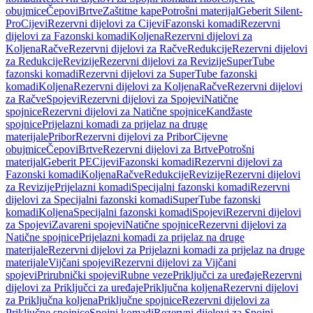
obujmice
Čepovi
Brtve
Zaštitne kape
Potrošni materijal
Geberit Silent-
Pro
Cijevi
Rezervni dijelovi za Cijevi
Fazonski komadi
Rezervni
dijelovi za Fazonski komadi
Koljena
Rezervni dijelovi za
Koljena
Račve
Rezervni dijelovi za Račve
Redukcije
Rezervni dijelovi
za Redukcije
Revizije
Rezervni dijelovi za Revizije
SuperTube
fazonski komadi
Rezervni dijelovi za SuperTube fazonski
komadi
Koljena
Rezervni dijelovi za Koljena
Račve
Rezervni dijelovi
za Račve
Spojevi
Rezervni dijelovi za Spojevi
Natične
spojnice
Rezervni dijelovi za Natične spojnice
Kandžaste
spojnice
Prijelazni komadi za prijelaz na druge
materijale
Pribor
Rezervni dijelovi za Pribor
Cijevne
obujmice
Čepovi
Brtve
Rezervni dijelovi za Brtve
Potrošni
materijal
Geberit PE
Cijevi
Fazonski komadi
Rezervni dijelovi za
Fazonski komadi
Koljena
Račve
Redukcije
Revizije
Rezervni dijelovi
za Revizije
Prijelazni komadi
Specijalni fazonski komadi
Rezervni
dijelovi za Specijalni fazonski komadi
SuperTube fazonski
komadi
Koljena
Specijalni fazonski komadi
Spojevi
Rezervni dijelovi
za Spojevi
Zavareni spojevi
Natične spojnice
Rezervni dijelovi za
Natične spojnice
Prijelazni komadi za prijelaz na druge
materijale
Rezervni dijelovi za Prijelazni komadi za prijelaz na druge
materijale
Vijčani spojevi
Rezervni dijelovi za Vijčani
spojevi
Prirubnički spojevi
Rubne veze
Priključci za uređaje
Rezervni
dijelovi za Priključci za uređaje
Priključna koljena
Rezervni dijelovi
za Priključna koljena
Priključne spojnice
Rezervni dijelovi za
Priključne spojnice
Spojni komadi
Rezervni dijelovi za Spojni