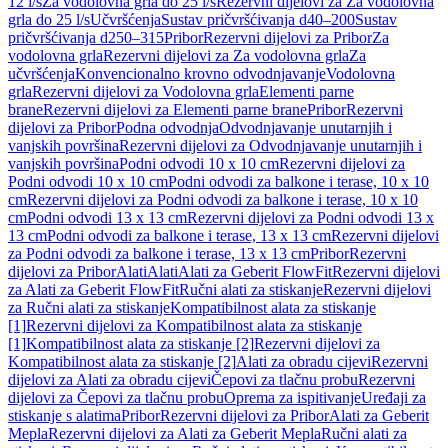
12 l/s
Za vodolovna grla do 25 l/s
Rezervni dijelovi za Za vodolovna
grla do 25 l/s
Učvršćenja
Sustav pričvršćivanja d40–200
Sustav
pričvršćivanja d250–315
Pribor
Rezervni dijelovi za Pribor
Za
vodolovna grla
Rezervni dijelovi za Za vodolovna grla
Za
učvršćenja
Konvencionalno krovno odvodnjavanje
Vodolovna
grla
Rezervni dijelovi za Vodolovna grla
Elementi parne
brane
Rezervni dijelovi za Elementi parne brane
Pribor
Rezervni
dijelovi za Pribor
Podna odvodnja
Odvodnjavanje unutarnjih i
vanjskih površina
Rezervni dijelovi za Odvodnjavanje unutarnjih i
vanjskih površina
Podni odvodi 10 x 10 cm
Rezervni dijelovi za
Podni odvodi 10 x 10 cm
Podni odvodi za balkone i terase, 10 x 10
cm
Rezervni dijelovi za Podni odvodi za balkone i terase, 10 x 10
cm
Podni odvodi 13 x 13 cm
Rezervni dijelovi za Podni odvodi 13 x
13 cm
Podni odvodi za balkone i terase, 13 x 13 cm
Rezervni dijelovi
za Podni odvodi za balkone i terase, 13 x 13 cm
Pribor
Rezervni
dijelovi za Pribor
Alati
Alati
Alati za Geberit FlowFit
Rezervni dijelovi
za Alati za Geberit FlowFit
Ručni alati za stiskanje
Rezervni dijelovi
za Ručni alati za stiskanje
Kompatibilnost alata za stiskanje
[1]
Rezervni dijelovi za Kompatibilnost alata za stiskanje
[1]
Kompatibilnost alata za stiskanje [2]
Rezervni dijelovi za
Kompatibilnost alata za stiskanje [2]
Alati za obradu cijevi
Rezervni
dijelovi za Alati za obradu cijevi
Čepovi za tlačnu probu
Rezervni
dijelovi za Čepovi za tlačnu probu
Oprema za ispitivanje
Uređaji za
stiskanje s alatima
Pribor
Rezervni dijelovi za Pribor
Alati za Geberit
Mepla
Rezervni dijelovi za Alati za Geberit Mepla
Ručni alati za