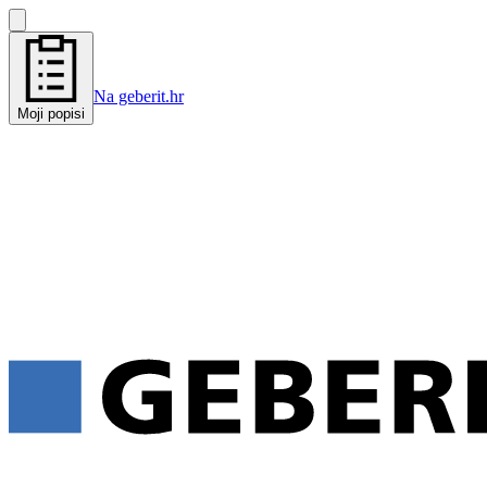
Na geberit.hr
Moji popisi