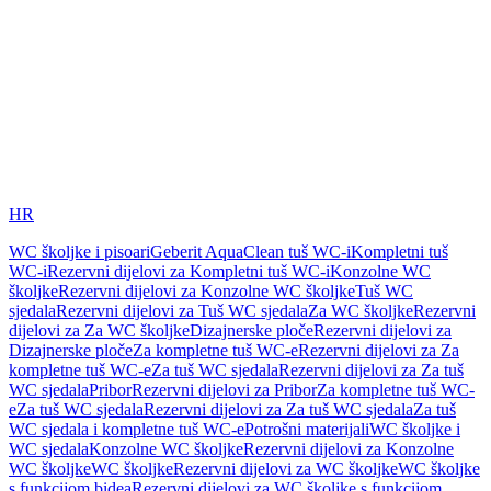
HR
WC školjke i pisoari
Geberit AquaClean tuš WC-i
Kompletni tuš
WC-i
Rezervni dijelovi za Kompletni tuš WC-i
Konzolne WC
školjke
Rezervni dijelovi za Konzolne WC školjke
Tuš WC
sjedala
Rezervni dijelovi za Tuš WC sjedala
Za WC školjke
Rezervni
dijelovi za Za WC školjke
Dizajnerske ploče
Rezervni dijelovi za
Dizajnerske ploče
Za kompletne tuš WC-e
Rezervni dijelovi za Za
kompletne tuš WC-e
Za tuš WC sjedala
Rezervni dijelovi za Za tuš
WC sjedala
Pribor
Rezervni dijelovi za Pribor
Za kompletne tuš WC-
e
Za tuš WC sjedala
Rezervni dijelovi za Za tuš WC sjedala
Za tuš
WC sjedala i kompletne tuš WC-e
Potrošni materijali
WC školjke i
WC sjedala
Konzolne WC školjke
Rezervni dijelovi za Konzolne
WC školjke
WC školjke
Rezervni dijelovi za WC školjke
WC školjke
s funkcijom bidea
Rezervni dijelovi za WC školjke s funkcijom