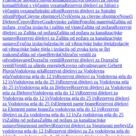
komadi
Sifoni s vijčanim vezama
Rezervni dijelovi za Sifoni s
vijčanim vezama
Spiralni sifoni
Rezervni dijelovi za Spiralni
sifoni
Pribor
Cijevne obujmice
Učvršćenja za cijevne obujmice
Noseći
žljebovi
Čepovi
Brtve
Građevinske zaštite
Potrošni materijal
Zaštita od
požara, zvučna izolacija i zaštita od vlage
Zaštita od požara
Rezervni
dijelovi za Zaštita od požara
Zaštita od požara za kanalizacijske
sustave
Rezervni dijelovi za Zaštita od požara za kanalizacijske
sustave
Zvučna izolacija
Izolacije od vibracijske buke tijela
Izolacije
od vibracijske buke tijela i izolacija od zvuka koja se širi
zrakom
Zaštita od vlage
Brtvila
Odzračni ventili za
odvodnjavanje
Dozračni ventili
Rezervni dijelovi za Dozračni
ventili
Ventili za uštedu energije
Krovno odvodnjavanje Geberit
Pluvia
Vodolovna grla
Rezervni dijelovi za Vodolovna
grla
Vodolovna grla do 12 l/s
Rezervni dijelovi za Vodolovna grla do
12 l/s
Vodolovna grla do 25 l/s
Rezervni dijelovi za Vodolovna grla
do 25 l/s
Vodolovna grla za žljebove
Rezervni dijelovi za Vodolovna
grla za žljebove
Vodolovna grla do 12 l/s
Rezervni dijelovi za
Vodolovna grla do 12 l/s
Vodolovna grla do 25 l/s
Rezervni dijelovi
za Vodolovna grla do 25 l/s
Elementi parne brane
Rezervni dijelovi
za Elementi parne brane
Za vodolovna grla do 12 l/s
Rezervni
dijelovi za Za vodolovna grla do 12 l/s
Za vodolovna grla do 25
l/s
Zaštita od požara
Zaštita od požara za kanalizacijske
sustave
Sigurnosni preljevi
Rezervni dijelovi za Sigurnosni preljevi
Za
vodolovna grla do 12 l/s
Rezervni dijelovi za Za vodolovna grla do