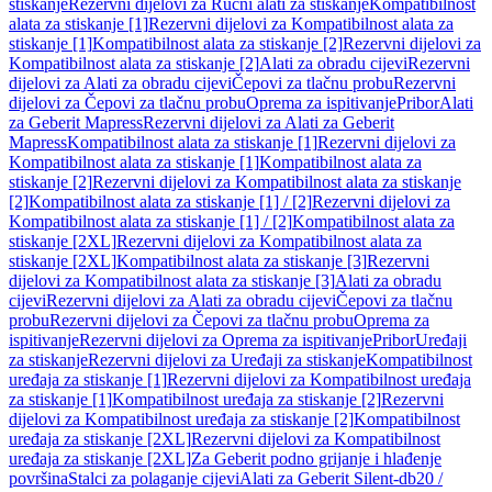
stiskanje
Rezervni dijelovi za Ručni alati za stiskanje
Kompatibilnost
alata za stiskanje [1]
Rezervni dijelovi za Kompatibilnost alata za
stiskanje [1]
Kompatibilnost alata za stiskanje [2]
Rezervni dijelovi za
Kompatibilnost alata za stiskanje [2]
Alati za obradu cijevi
Rezervni
dijelovi za Alati za obradu cijevi
Čepovi za tlačnu probu
Rezervni
dijelovi za Čepovi za tlačnu probu
Oprema za ispitivanje
Pribor
Alati
za Geberit Mapress
Rezervni dijelovi za Alati za Geberit
Mapress
Kompatibilnost alata za stiskanje [1]
Rezervni dijelovi za
Kompatibilnost alata za stiskanje [1]
Kompatibilnost alata za
stiskanje [2]
Rezervni dijelovi za Kompatibilnost alata za stiskanje
[2]
Kompatibilnost alata za stiskanje [1] / [2]
Rezervni dijelovi za
Kompatibilnost alata za stiskanje [1] / [2]
Kompatibilnost alata za
stiskanje [2XL]
Rezervni dijelovi za Kompatibilnost alata za
stiskanje [2XL]
Kompatibilnost alata za stiskanje [3]
Rezervni
dijelovi za Kompatibilnost alata za stiskanje [3]
Alati za obradu
cijevi
Rezervni dijelovi za Alati za obradu cijevi
Čepovi za tlačnu
probu
Rezervni dijelovi za Čepovi za tlačnu probu
Oprema za
ispitivanje
Rezervni dijelovi za Oprema za ispitivanje
Pribor
Uređaji
za stiskanje
Rezervni dijelovi za Uređaji za stiskanje
Kompatibilnost
uređaja za stiskanje [1]
Rezervni dijelovi za Kompatibilnost uređaja
za stiskanje [1]
Kompatibilnost uređaja za stiskanje [2]
Rezervni
dijelovi za Kompatibilnost uređaja za stiskanje [2]
Kompatibilnost
uređaja za stiskanje [2XL]
Rezervni dijelovi za Kompatibilnost
uređaja za stiskanje [2XL]
Za Geberit podno grijanje i hlađenje
površina
Stalci za polaganje cijevi
Alati za Geberit Silent-db20 /