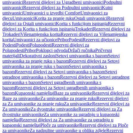
umivaonici
Rezervni dijelovi za Ugradbeni umivaonici
Podpultni
umivaonici
Rezervni dijelovi za Podpultni umivaonici
Kutni
umivaonici
Umivaonici u izvedbi Comfort
Umivaonici za
djecu
Umivaonici
Korita za pranje ruku
Ostali umivaonici
Rezervni
dijelovi za Ostali umivaonici
Korita s funkcijom ispiranja
Rezervni
dijelovi za Korita s funkcijom ispiranja
Trokaderi
Rezervni dijelovi za
Trokaderi
Višenamjenska korita
Rezervni dijelovi za Višenamjenska
korita
Umivaonici za učionice
Pribor
Podesti
Rezervni dijelovi za
Podesti
Podesti
Polupodesti
Rezervni dijelovi za
Polupodesti
Pribor
Poklopci odvoda
Držači ručnika
Pričvrsni
materijali
Dekorativni zasloni
Setovi umivaonika s bazom
Setovi
umivaonika za pranje ruku s bazom
Rezervni dijelovi za Setovi
umivaonika za pranje ruku s bazom
Setovi umivaonika s
bazom
Rezervni dijelovi za Setovi umivaonika s bazom
Setovi
ugradnog umivaonika s bazom
Rezervni dijelovi za Setovi ugradnog
umivaonika s bazom
Setovi ugradbenih umivaonika s
bazom
Rezervni dijelovi za Setovi ugradbenih umivaonika s
bazom
Kupaonski namještaj
Baze za umivaonike
Rezervni dijelovi za
Baze za umivaonike
Za umivaonike za pranje ruku
Rezervni dijelovi
za Za umivaonike za pranje ruku
Za umivaonike
Rezervni dijelovi za
Za umivaonike
Za dvostruke umivaonike
Rezervni dijelovi za Za
dvostruke umivaonike
Za umivaonike za ugradnju u kupaonski
namještaj
Rezervni dijelovi za Za umivaonike za ugradnju u
kupaonski namještaj
Ploče za umivaonike
Rezervni dijelovi za Ploče
za umivaonike
Za nadpultne umivaonike u obliku zdjele
Rezervni