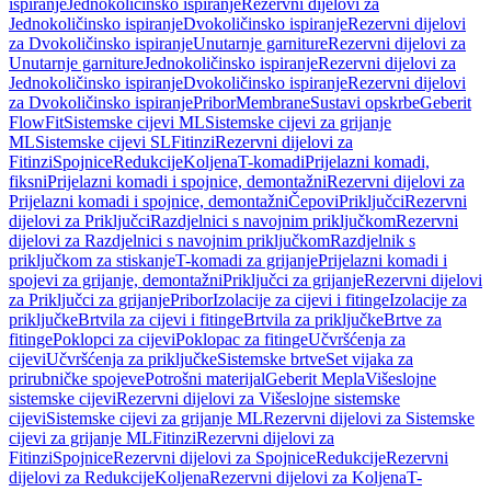
ispiranje
Jednokoličinsko ispiranje
Rezervni dijelovi za
Jednokoličinsko ispiranje
Dvokoličinsko ispiranje
Rezervni dijelovi
za Dvokoličinsko ispiranje
Unutarnje garniture
Rezervni dijelovi za
Unutarnje garniture
Jednokoličinsko ispiranje
Rezervni dijelovi za
Jednokoličinsko ispiranje
Dvokoličinsko ispiranje
Rezervni dijelovi
za Dvokoličinsko ispiranje
Pribor
Membrane
Sustavi opskrbe
Geberit
FlowFit
Sistemske cijevi ML
Sistemske cijevi za grijanje
ML
Sistemske cijevi SL
Fitinzi
Rezervni dijelovi za
Fitinzi
Spojnice
Redukcije
Koljena
T-komadi
Prijelazni komadi,
fiksni
Prijelazni komadi i spojnice, demontažni
Rezervni dijelovi za
Prijelazni komadi i spojnice, demontažni
Čepovi
Priključci
Rezervni
dijelovi za Priključci
Razdjelnici s navojnim priključkom
Rezervni
dijelovi za Razdjelnici s navojnim priključkom
Razdjelnik s
priključkom za stiskanje
T-komadi za grijanje
Prijelazni komadi i
spojevi za grijanje, demontažni
Priključci za grijanje
Rezervni dijelovi
za Priključci za grijanje
Pribor
Izolacije za cijevi i fitinge
Izolacije za
priključke
Brtvila za cijevi i fitinge
Brtvila za priključke
Brtve za
fitinge
Poklopci za cijevi
Poklopac za fitinge
Učvršćenja za
cijevi
Učvršćenja za priključke
Sistemske brtve
Set vijaka za
prirubničke spojeve
Potrošni materijal
Geberit Mepla
Višeslojne
sistemske cijevi
Rezervni dijelovi za Višeslojne sistemske
cijevi
Sistemske cijevi za grijanje ML
Rezervni dijelovi za Sistemske
cijevi za grijanje ML
Fitinzi
Rezervni dijelovi za
Fitinzi
Spojnice
Rezervni dijelovi za Spojnice
Redukcije
Rezervni
dijelovi za Redukcije
Koljena
Rezervni dijelovi za Koljena
T-