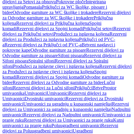
dijelovi za Setovi za obnovu
Pokrovne ploče
Integrirana
upravljanja
Pomagala
Priključci za WC školjke, pisoare i
bidee
Odvodne garniture za WC školjke i trokadere
Rezervni dijelovi
za Odvodne garniture za WC školjke i trokadere
Priključna
koljena
Rezervni dijelovi za Priključna koljena
Spojni
komadi
Rezervni dijelovi za Spojni komadi
Priključni setovi
Rezervni
dijelovi za Priključni setovi
Produžeci za isplavna koljena
Rezervni
dijelovi za Produžeci za isplavna koljena
Priključci od PVC-
a
Rezervni dijelovi za Priključci od PVC-a
Brtveni naglavci i
pokrovne kape
Odvodne garniture za pisoare
Rezervni dijelovi za
Odvodne garniture za pisoare
Sifoni pisoara
Rezervni dijelovi za
Sifoni pisoara
Spiralni sifoni
Rezervni dijelovi za Spiralni
sifoni
Produžeci za isplavne cijevi i isplavna koljena
Rezervni dijelovi
za Produžeci za isplavne cijevi i isplavna koljena
Spojni
komadi
Rezervni dijelovi za Spojni komadi
Odvodne garniture za
bidee
Rezervni dijelovi za Odvodne garniture za bidee
Lučni
sifoni
Rezervni dijelovi za Lučni sifoni
Priključci
Brtve
Prostor
umivaonika
Umivaonici
Umivaonici
Rezervni dijelovi za
Umivaonici
Dvostruki umivaonici
Rezervni dijelovi za Dvostruki
umivaonici
Umivaonici za ugradnju u kupaonski namještaj
Rezervni
dijelovi za Umivaonici za ugradnju u kupaonski namještaj
Nadpultni
umivaonici
Rezervni dijelovi za Nadpultni umivaonici
Umivaonici za
pranje ruku
Rezervni dijelovi za Umivaonici za pranje ruku
Kutni
umivaonici za pranje ruku
Poluugradbeni umivaonici
Rezervni
dijelovi za Poluugradbeni umivaonici
Ugradbeni