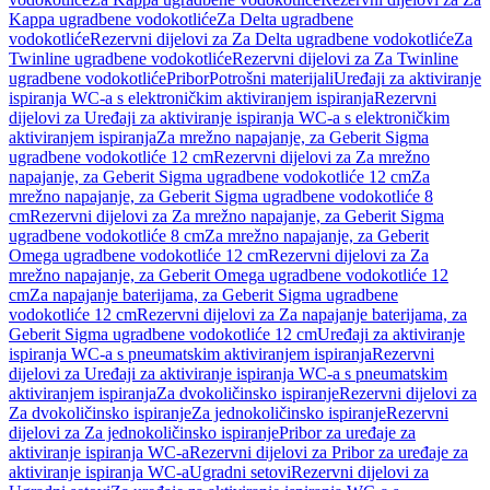
Kappa ugradbene vodokotliće
Za Delta ugradbene
vodokotliće
Rezervni dijelovi za Za Delta ugradbene vodokotliće
Za
Twinline ugradbene vodokotliće
Rezervni dijelovi za Za Twinline
ugradbene vodokotliće
Pribor
Potrošni materijali
Uređaji za aktiviranje
ispiranja WC-a s elektroničkim aktiviranjem ispiranja
Rezervni
dijelovi za Uređaji za aktiviranje ispiranja WC-a s elektroničkim
aktiviranjem ispiranja
Za mrežno napajanje, za Geberit Sigma
ugradbene vodokotliće 12 cm
Rezervni dijelovi za Za mrežno
napajanje, za Geberit Sigma ugradbene vodokotliće 12 cm
Za
mrežno napajanje, za Geberit Sigma ugradbene vodokotliće 8
cm
Rezervni dijelovi za Za mrežno napajanje, za Geberit Sigma
ugradbene vodokotliće 8 cm
Za mrežno napajanje, za Geberit
Omega ugradbene vodokotliće 12 cm
Rezervni dijelovi za Za
mrežno napajanje, za Geberit Omega ugradbene vodokotliće 12
cm
Za napajanje baterijama, za Geberit Sigma ugradbene
vodokotliće 12 cm
Rezervni dijelovi za Za napajanje baterijama, za
Geberit Sigma ugradbene vodokotliće 12 cm
Uređaji za aktiviranje
ispiranja WC-a s pneumatskim aktiviranjem ispiranja
Rezervni
dijelovi za Uređaji za aktiviranje ispiranja WC-a s pneumatskim
aktiviranjem ispiranja
Za dvokoličinsko ispiranje
Rezervni dijelovi za
Za dvokoličinsko ispiranje
Za jednokoličinsko ispiranje
Rezervni
dijelovi za Za jednokoličinsko ispiranje
Pribor za uređaje za
aktiviranje ispiranja WC-a
Rezervni dijelovi za Pribor za uređaje za
aktiviranje ispiranja WC-a
Ugradni setovi
Rezervni dijelovi za