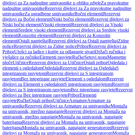
dijelovi za Za nadpultne umivaonike u obliku zdjele
Za pravokutne
nadpultne umivaonike
Rezervni dijelovi za Za pravokutne nadpultne
umivaonike
Za ugradbene umivaonike
Bočni elementi
Rezervni
dijelovi za Bočni elementi
Niski bočni elementi
Rezervni dijelovi za
Niski bočni elementi
Visoki elementi
Rezervni dijelovi za Visoki
elementi
Srednje visoki elementi
Rezervni dijelovi za Srednje visoki
elementi
Konzolni elementi
Rezervni dijelovi za Konzolni
elementi
Ostali namještaj
Rezervni dijelovi za Ostali namještaj
Zidne
police
Rezervni dijelovi za Zidne police
Pribor
Rezervni dijelovi za
Pribor
Ulošci za ladice i kutije za odlaganje stvari
Držači ručnika i
vješalice za ručnike
Elementi rasvjete
Ručke
Setovi nogu
Magnetne
ploče
Utičnice
Rezervni dijelovi za Utičnice
Ostali pribor
Ogledala i
elementi s ogledalom
Ogledala
Rezervni dijelovi za Ogledala
S
integriranom rasvjetom
Rezervni dijelovi za S integriranom
rasvjetom
Bez integrirane rasvjete
Elementi s ogledalom
Rezervni
dijelovi za Elementi s ogledalom
S integriranom rasvjetom
Rezervni
dijelovi za S integriranom rasvjetom
Bez integrirane rasvjete
Rezervni
dijelovi za Bez integrirane rasvjete
Pribor
Elementi
rasvjete
Ručke
Ostali pribor
Utičnice
Armature
Armature za
umivaonike
Rezervni dijelovi za Armature za umivaonike
Montaža
na umivaonik, mrežno napajanje
Rezervni dijelovi za Montaža na
umivaonik, mrežno napajanje
Montaža na umivaonik, napajanje
baterijama
Rezervni dijelovi za Montaža na umivaonik, napajanje
baterijama
Montaža na umivaonik, napajanje generatorom
Rezervni
dijelovi za Montaža na umivaonik, napajanje generatorom
Montaža