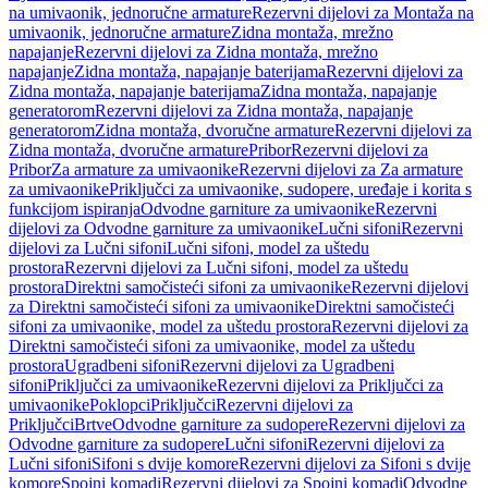
na umivaonik, jednoručne armature
Rezervni dijelovi za Montaža na
umivaonik, jednoručne armature
Zidna montaža, mrežno
napajanje
Rezervni dijelovi za Zidna montaža, mrežno
napajanje
Zidna montaža, napajanje baterijama
Rezervni dijelovi za
Zidna montaža, napajanje baterijama
Zidna montaža, napajanje
generatorom
Rezervni dijelovi za Zidna montaža, napajanje
generatorom
Zidna montaža, dvoručne armature
Rezervni dijelovi za
Zidna montaža, dvoručne armature
Pribor
Rezervni dijelovi za
Pribor
Za armature za umivaonike
Rezervni dijelovi za Za armature
za umivaonike
Priključci za umivaonike, sudopere, uređaje i korita s
funkcijom ispiranja
Odvodne garniture za umivaonike
Rezervni
dijelovi za Odvodne garniture za umivaonike
Lučni sifoni
Rezervni
dijelovi za Lučni sifoni
Lučni sifoni, model za uštedu
prostora
Rezervni dijelovi za Lučni sifoni, model za uštedu
prostora
Direktni samočisteći sifoni za umivaonike
Rezervni dijelovi
za Direktni samočisteći sifoni za umivaonike
Direktni samočisteći
sifoni za umivaonike, model za uštedu prostora
Rezervni dijelovi za
Direktni samočisteći sifoni za umivaonike, model za uštedu
prostora
Ugradbeni sifoni
Rezervni dijelovi za Ugradbeni
sifoni
Priključci za umivaonike
Rezervni dijelovi za Priključci za
umivaonike
Poklopci
Priključci
Rezervni dijelovi za
Priključci
Brtve
Odvodne garniture za sudopere
Rezervni dijelovi za
Odvodne garniture za sudopere
Lučni sifoni
Rezervni dijelovi za
Lučni sifoni
Sifoni s dvije komore
Rezervni dijelovi za Sifoni s dvije
komore
Spojni komadi
Rezervni dijelovi za Spojni komadi
Odvodne