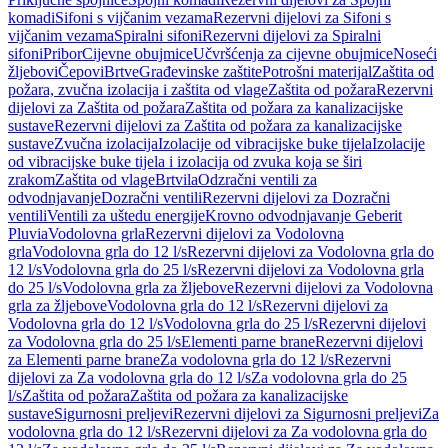
komadi
Sifoni s vijčanim vezama
Rezervni dijelovi za Sifoni s
vijčanim vezama
Spiralni sifoni
Rezervni dijelovi za Spiralni
sifoni
Pribor
Cijevne obujmice
Učvršćenja za cijevne obujmice
Noseći
žljebovi
Čepovi
Brtve
Građevinske zaštite
Potrošni materijal
Zaštita od
požara, zvučna izolacija i zaštita od vlage
Zaštita od požara
Rezervni
dijelovi za Zaštita od požara
Zaštita od požara za kanalizacijske
sustave
Rezervni dijelovi za Zaštita od požara za kanalizacijske
sustave
Zvučna izolacija
Izolacije od vibracijske buke tijela
Izolacije
od vibracijske buke tijela i izolacija od zvuka koja se širi
zrakom
Zaštita od vlage
Brtvila
Odzračni ventili za
odvodnjavanje
Dozračni ventili
Rezervni dijelovi za Dozračni
ventili
Ventili za uštedu energije
Krovno odvodnjavanje Geberit
Pluvia
Vodolovna grla
Rezervni dijelovi za Vodolovna
grla
Vodolovna grla do 12 l/s
Rezervni dijelovi za Vodolovna grla do
12 l/s
Vodolovna grla do 25 l/s
Rezervni dijelovi za Vodolovna grla
do 25 l/s
Vodolovna grla za žljebove
Rezervni dijelovi za Vodolovna
grla za žljebove
Vodolovna grla do 12 l/s
Rezervni dijelovi za
Vodolovna grla do 12 l/s
Vodolovna grla do 25 l/s
Rezervni dijelovi
za Vodolovna grla do 25 l/s
Elementi parne brane
Rezervni dijelovi
za Elementi parne brane
Za vodolovna grla do 12 l/s
Rezervni
dijelovi za Za vodolovna grla do 12 l/s
Za vodolovna grla do 25
l/s
Zaštita od požara
Zaštita od požara za kanalizacijske
sustave
Sigurnosni preljevi
Rezervni dijelovi za Sigurnosni preljevi
Za
vodolovna grla do 12 l/s
Rezervni dijelovi za Za vodolovna grla do