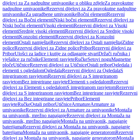
dijelovi za Za nadpultne umivaonike u obliku zdjele
Za pravokutne
nadpultne umivaonike
Rezervni dijelovi za Za pravokutne nadpultne
umivaonike
Za ugradbene umivaonike
Bočni elementi
Rezervni
dijelovi za Bočni elementi
Niski bočni elementi
Rezervni dijelovi za
Niski bočni elementi
Visoki elementi
Rezervni dijelovi za Visoki
elementi
Srednje visoki elementi
Rezervni dijelovi za Srednje visoki
elementi
Konzolni elementi
Rezervni dijelovi za Konzolni
elementi
Ostali namještaj
Rezervni dijelovi za Ostali namještaj
Zidne
police
Rezervni dijelovi za Zidne police
Pribor
Rezervni dijelovi za
Pribor
Ulošci za ladice i kutije za odlaganje stvari
Držači ručnika i
vješalice za ručnike
Elementi rasvjete
Ručke
Setovi nogu
Magnetne
ploče
Utičnice
Rezervni dijelovi za Utičnice
Ostali pribor
Ogledala i
elementi s ogledalom
Ogledala
Rezervni dijelovi za Ogledala
S
integriranom rasvjetom
Rezervni dijelovi za S integriranom
rasvjetom
Bez integrirane rasvjete
Elementi s ogledalom
Rezervni
dijelovi za Elementi s ogledalom
S integriranom rasvjetom
Rezervni
dijelovi za S integriranom rasvjetom
Bez integrirane rasvjete
Rezervni
dijelovi za Bez integrirane rasvjete
Pribor
Elementi
rasvjete
Ručke
Ostali pribor
Utičnice
Armature
Armature za
umivaonike
Rezervni dijelovi za Armature za umivaonike
Montaža
na umivaonik, mrežno napajanje
Rezervni dijelovi za Montaža na
umivaonik, mrežno napajanje
Montaža na umivaonik, napajanje
baterijama
Rezervni dijelovi za Montaža na umivaonik, napajanje
baterijama
Montaža na umivaonik, napajanje generatorom
Rezervni
dijelovi za Montaža na umivaonik, napajanje generatorom
Montaža