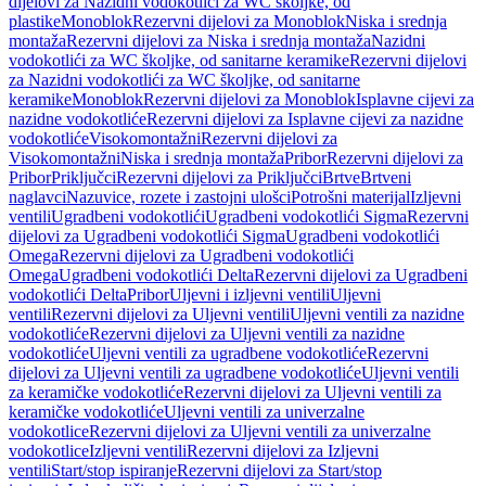
dijelovi za Nazidni vodokotlići za WC školjke, od
plastike
Monoblok
Rezervni dijelovi za Monoblok
Niska i srednja
montaža
Rezervni dijelovi za Niska i srednja montaža
Nazidni
vodokotlići za WC školjke, od sanitarne keramike
Rezervni dijelovi
za Nazidni vodokotlići za WC školjke, od sanitarne
keramike
Monoblok
Rezervni dijelovi za Monoblok
Isplavne cijevi za
nazidne vodokotliće
Rezervni dijelovi za Isplavne cijevi za nazidne
vodokotliće
Visokomontažni
Rezervni dijelovi za
Visokomontažni
Niska i srednja montaža
Pribor
Rezervni dijelovi za
Pribor
Priključci
Rezervni dijelovi za Priključci
Brtve
Brtveni
naglavci
Nazuvice, rozete i zastojni ulošci
Potrošni materijal
Izljevni
ventili
Ugradbeni vodokotlići
Ugradbeni vodokotlići Sigma
Rezervni
dijelovi za Ugradbeni vodokotlići Sigma
Ugradbeni vodokotlići
Omega
Rezervni dijelovi za Ugradbeni vodokotlići
Omega
Ugradbeni vodokotlići Delta
Rezervni dijelovi za Ugradbeni
vodokotlići Delta
Pribor
Uljevni i izljevni ventili
Uljevni
ventili
Rezervni dijelovi za Uljevni ventili
Uljevni ventili za nazidne
vodokotliće
Rezervni dijelovi za Uljevni ventili za nazidne
vodokotliće
Uljevni ventili za ugradbene vodokotliće
Rezervni
dijelovi za Uljevni ventili za ugradbene vodokotliće
Uljevni ventili
za keramičke vodokotliće
Rezervni dijelovi za Uljevni ventili za
keramičke vodokotliće
Uljevni ventili za univerzalne
vodokotlice
Rezervni dijelovi za Uljevni ventili za univerzalne
vodokotlice
Izljevni ventili
Rezervni dijelovi za Izljevni
ventili
Start/stop ispiranje
Rezervni dijelovi za Start/stop