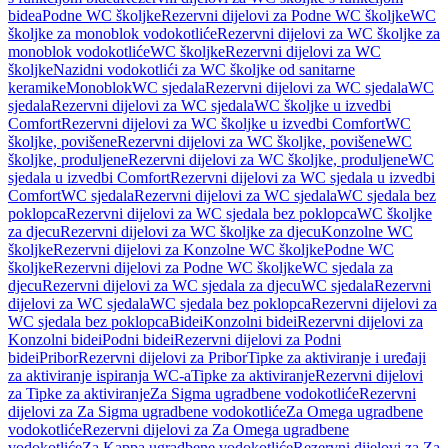
bidea
Podne WC školjke
Rezervni dijelovi za Podne WC školjke
WC
školjke za monoblok vodokotliće
Rezervni dijelovi za WC školjke za
monoblok vodokotliće
WC školjke
Rezervni dijelovi za WC
školjke
Nazidni vodokotlići za WC školjke od sanitarne
keramike
Monoblok
WC sjedala
Rezervni dijelovi za WC sjedala
WC
sjedala
Rezervni dijelovi za WC sjedala
WC školjke u izvedbi
Comfort
Rezervni dijelovi za WC školjke u izvedbi Comfort
WC
školjke, povišene
Rezervni dijelovi za WC školjke, povišene
WC
školjke, produljene
Rezervni dijelovi za WC školjke, produljene
WC
sjedala u izvedbi Comfort
Rezervni dijelovi za WC sjedala u izvedbi
Comfort
WC sjedala
Rezervni dijelovi za WC sjedala
WC sjedala bez
poklopca
Rezervni dijelovi za WC sjedala bez poklopca
WC školjke
za djecu
Rezervni dijelovi za WC školjke za djecu
Konzolne WC
školjke
Rezervni dijelovi za Konzolne WC školjke
Podne WC
školjke
Rezervni dijelovi za Podne WC školjke
WC sjedala za
djecu
Rezervni dijelovi za WC sjedala za djecu
WC sjedala
Rezervni
dijelovi za WC sjedala
WC sjedala bez poklopca
Rezervni dijelovi za
WC sjedala bez poklopca
Bidei
Konzolni bidei
Rezervni dijelovi za
Konzolni bidei
Podni bidei
Rezervni dijelovi za Podni
bidei
Pribor
Rezervni dijelovi za Pribor
Tipke za aktiviranje i uređaji
za aktiviranje ispiranja WC-a
Tipke za aktiviranje
Rezervni dijelovi
za Tipke za aktiviranje
Za Sigma ugradbene vodokotliće
Rezervni
dijelovi za Za Sigma ugradbene vodokotliće
Za Omega ugradbene
vodokotliće
Rezervni dijelovi za Za Omega ugradbene
vodokotliće
Za Kappa ugradbene vodokotliće
Rezervni dijelovi za Za