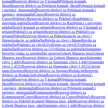
komadi
Rezervni dijelovi za T-komadi
Prijelazni komadi,
fiksni
Rezervni dijelovi za Prijelazni komadi, fiksni
Prijelazni komadi
i spojnice, demontažni
Rezervni dijelovi za Prijelazni komadi i
spojnice, demontažni
Čepovi
Rezervni dijelovi za
Čepovi
Priključci
Rezervni dijelovi za Priključci
Razdjelnici s
navojnim priključkom
Rezervni dijelovi za Razdjelnici s navojnim
priključkom
T-komadi za grijanje
Rezervni dijelovi za T-komadi za
grijanje
Priključci za grijanje
Rezervni dijelovi za Priključci za
grijanje
Pribor
Rezervni dijelovi za Pribor
Izolacije za cijevi i
fitinge
Izolacije za priključke
Brtvila za cijevi i fitinge
Brtvila za
priključke
Poklopci za cijevi
Učvršćenja za cijevi
Učvršćenja za
priključke
Rezervni dijelovi za Učvršćenja za priključke
Sistemske
brtve
Set vijaka za prirubničke spojeve
Geberit Mapress inox
Geberit
Mapress inox
Rezervni dijelovi za Geberit Mapress inox
Sistemske
cijevi 1.4401
Rezervni dijelovi za Sistemske cijevi 1.4401
Sistemske
cijevi 1.4521
Rezervni dijelovi za Sistemske cijevi 1.4521
Cijevni
umeci
Spojnice
Rezervni dijelovi za Spojnice
Redukcije
Rezervni
dijelovi za Redukcije
Koljena
Rezervni dijelovi za Koljena
T-
komadi
Rezervni dijelovi za T-komadi
Prijelazni komadi,
fiksni
Rezervni dijelovi za Prijelazni komadi, fiksni
Prijelazni komadi
i spojnice, demontažni
Rezervni dijelovi za Prijelazni komadi i
spojnice, demontažni
Kompenzatori
Rezervni dijelovi za
Kompenzatori
Čepovi
Rezervni dijelovi za Čepovi
Priključci
Rezervni
dijelovi za Priključci
Geberit Mapress inox, plin
Rezervni dijelovi za
Geberit Mapress inox, plin
Sistemske cijevi 1.4401
Rezervni dijelovi