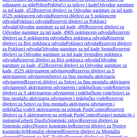
odlaganje za niše
Pribor
Priključci za tuševe i kade
Odvodne garniture
za tuš kade, d52
Rezervni dijelovi za Odvodne garniture za tuš kade,
d52
S poklopcem odvoda
Rezervni dijelovi za S poklopcem
odvoda
Poklopci odvoda
Rezervni dijelovi za Poklopci
odvoda
Odvodne garniture za tuš kade, d90
Rezervni dijelovi za
Odvodne garniture za tuš kade, d90
S poklopcem odvoda
Rezervni
dijelovi za S poklopcem odvoda
Bez poklopca odvoda
Rezervni
dijelovi za Bez poklopca odvoda
Poklopci odvoda
Rezervni dijelovi
za Poklopci odvoda
Odvodne garniture za tuš kade Sestra
Rezervni
dijelovi za Odvodne garniture za tuš kade Sestra
Bez poklopca
odvoda
Rezervni dijelovi za Bez poklopca odvoda
Odvodne
garniture za kade, d52
Rezervni dijelovi za Odvodne garniture za
kade, d52
S aktiviranjem odvrtanjem
Rezervni dijelovi za S
aktiviranjem odvrtanjem
Setovi za finu montažu aktiviranja
odvrtanjem
Rezervni dijelovi za Setovi za finu montažu aktiviranja
odvrtanjem
S aktiviranjem odvrtanjem i priključkom vode
Rezervni
dijelovi za S aktiviranjem odvrtanjem i priključkom vode
Setovi za
finu montažu aktiviranja odvrtanjem i priključka vode
Rezervni
dijelovi za Setovi za finu montažu aktiviranja odvrtanjem i
priključka vode
S aktiviranjem na pritisak PushControl
Rezervni
dijelovi za S aktiviranjem na pritisak PushControl
Sustavi instalacije i
ispiranja
Geberit Duofix
Sistemski zidovi
Rezervni dijelovi za
Sistemski zidovi
Nosive konstrukcije
Rezervni dijelovi za Nosive
konstrukcije
Montažni elementi
Rezervni dijelovi za Montažni
elementi
Elementi za WC školjke
Rezervni dijelovi za Elementi za