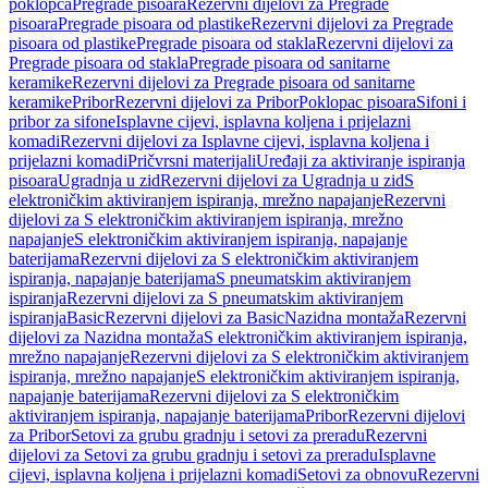
poklopca
Pregrade pisoara
Rezervni dijelovi za Pregrade
pisoara
Pregrade pisoara od plastike
Rezervni dijelovi za Pregrade
pisoara od plastike
Pregrade pisoara od stakla
Rezervni dijelovi za
Pregrade pisoara od stakla
Pregrade pisoara od sanitarne
keramike
Rezervni dijelovi za Pregrade pisoara od sanitarne
keramike
Pribor
Rezervni dijelovi za Pribor
Poklopac pisoara
Sifoni i
pribor za sifone
Isplavne cijevi, isplavna koljena i prijelazni
komadi
Rezervni dijelovi za Isplavne cijevi, isplavna koljena i
prijelazni komadi
Pričvrsni materijali
Uređaji za aktiviranje ispiranja
pisoara
Ugradnja u zid
Rezervni dijelovi za Ugradnja u zid
S
elektroničkim aktiviranjem ispiranja, mrežno napajanje
Rezervni
dijelovi za S elektroničkim aktiviranjem ispiranja, mrežno
napajanje
S elektroničkim aktiviranjem ispiranja, napajanje
baterijama
Rezervni dijelovi za S elektroničkim aktiviranjem
ispiranja, napajanje baterijama
S pneumatskim aktiviranjem
ispiranja
Rezervni dijelovi za S pneumatskim aktiviranjem
ispiranja
Basic
Rezervni dijelovi za Basic
Nazidna montaža
Rezervni
dijelovi za Nazidna montaža
S elektroničkim aktiviranjem ispiranja,
mrežno napajanje
Rezervni dijelovi za S elektroničkim aktiviranjem
ispiranja, mrežno napajanje
S elektroničkim aktiviranjem ispiranja,
napajanje baterijama
Rezervni dijelovi za S elektroničkim
aktiviranjem ispiranja, napajanje baterijama
Pribor
Rezervni dijelovi
za Pribor
Setovi za grubu gradnju i setovi za preradu
Rezervni
dijelovi za Setovi za grubu gradnju i setovi za preradu
Isplavne
cijevi, isplavna koljena i prijelazni komadi
Setovi za obnovu
Rezervni