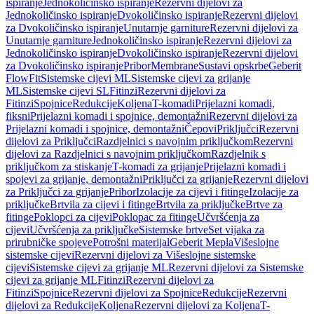
ispiranje
Jednokoličinsko ispiranje
Rezervni dijelovi za
Jednokoličinsko ispiranje
Dvokoličinsko ispiranje
Rezervni dijelovi
za Dvokoličinsko ispiranje
Unutarnje garniture
Rezervni dijelovi za
Unutarnje garniture
Jednokoličinsko ispiranje
Rezervni dijelovi za
Jednokoličinsko ispiranje
Dvokoličinsko ispiranje
Rezervni dijelovi
za Dvokoličinsko ispiranje
Pribor
Membrane
Sustavi opskrbe
Geberit
FlowFit
Sistemske cijevi ML
Sistemske cijevi za grijanje
ML
Sistemske cijevi SL
Fitinzi
Rezervni dijelovi za
Fitinzi
Spojnice
Redukcije
Koljena
T-komadi
Prijelazni komadi,
fiksni
Prijelazni komadi i spojnice, demontažni
Rezervni dijelovi za
Prijelazni komadi i spojnice, demontažni
Čepovi
Priključci
Rezervni
dijelovi za Priključci
Razdjelnici s navojnim priključkom
Rezervni
dijelovi za Razdjelnici s navojnim priključkom
Razdjelnik s
priključkom za stiskanje
T-komadi za grijanje
Prijelazni komadi i
spojevi za grijanje, demontažni
Priključci za grijanje
Rezervni dijelovi
za Priključci za grijanje
Pribor
Izolacije za cijevi i fitinge
Izolacije za
priključke
Brtvila za cijevi i fitinge
Brtvila za priključke
Brtve za
fitinge
Poklopci za cijevi
Poklopac za fitinge
Učvršćenja za
cijevi
Učvršćenja za priključke
Sistemske brtve
Set vijaka za
prirubničke spojeve
Potrošni materijal
Geberit Mepla
Višeslojne
sistemske cijevi
Rezervni dijelovi za Višeslojne sistemske
cijevi
Sistemske cijevi za grijanje ML
Rezervni dijelovi za Sistemske
cijevi za grijanje ML
Fitinzi
Rezervni dijelovi za
Fitinzi
Spojnice
Rezervni dijelovi za Spojnice
Redukcije
Rezervni
dijelovi za Redukcije
Koljena
Rezervni dijelovi za Koljena
T-