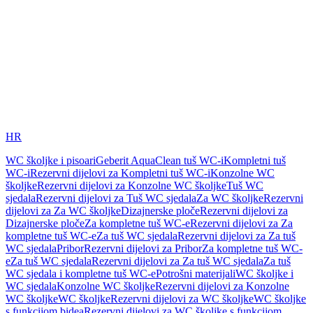
HR
WC školjke i pisoari
Geberit AquaClean tuš WC-i
Kompletni tuš
WC-i
Rezervni dijelovi za Kompletni tuš WC-i
Konzolne WC
školjke
Rezervni dijelovi za Konzolne WC školjke
Tuš WC
sjedala
Rezervni dijelovi za Tuš WC sjedala
Za WC školjke
Rezervni
dijelovi za Za WC školjke
Dizajnerske ploče
Rezervni dijelovi za
Dizajnerske ploče
Za kompletne tuš WC-e
Rezervni dijelovi za Za
kompletne tuš WC-e
Za tuš WC sjedala
Rezervni dijelovi za Za tuš
WC sjedala
Pribor
Rezervni dijelovi za Pribor
Za kompletne tuš WC-
e
Za tuš WC sjedala
Rezervni dijelovi za Za tuš WC sjedala
Za tuš
WC sjedala i kompletne tuš WC-e
Potrošni materijali
WC školjke i
WC sjedala
Konzolne WC školjke
Rezervni dijelovi za Konzolne
WC školjke
WC školjke
Rezervni dijelovi za WC školjke
WC školjke
s funkcijom bidea
Rezervni dijelovi za WC školjke s funkcijom