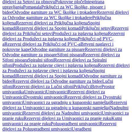
dijelovi za Setovi za obnovu
Pokrovne ploče
Integrirana
upravljanja
Pomagala
Priključci za WC školjke, pisoare i
bidee
Odvodne garniture za WC školjke i trokadere
Rezervni dijelovi
za Odvodne garniture za WC školjke i trokadere
Priključna
koljena
Rezervni dijelovi za Priključna koljena
Spojni
komadi
Rezervni dijelovi za Spojni komadi
Priključni setovi
Rezervni
dijelovi za Priključni setovi
Produžeci za isplavna koljena
Rezervni
dijelovi za Produžeci za isplavna koljena
Priključci od PVC-
a
Rezervni dijelovi za Priključci od PVC-a
Brtveni naglavci i
pokrovne kape
Odvodne garniture za pisoare
Rezervni dijelovi za
Odvodne garniture za pisoare
Sifoni pisoara
Rezervni dijelovi za
Sifoni pisoara
Spiralni sifoni
Rezervni dijelovi za Spiralni
sifoni
Produžeci za isplavne cijevi i isplavna koljena
Rezervni dijelovi
za Produžeci za isplavne cijevi i isplavna koljena
Spojni
komadi
Rezervni dijelovi za Spojni komadi
Odvodne garniture za
bidee
Rezervni dijelovi za Odvodne garniture za bidee
Lučni
sifoni
Rezervni dijelovi za Lučni sifoni
Priključci
Brtve
Prostor
umivaonika
Umivaonici
Umivaonici
Rezervni dijelovi za
Umivaonici
Dvostruki umivaonici
Rezervni dijelovi za Dvostruki
umivaonici
Umivaonici za ugradnju u kupaonski namještaj
Rezervni
dijelovi za Umivaonici za ugradnju u kupaonski namještaj
Nadpultni
umivaonici
Rezervni dijelovi za Nadpultni umivaonici
Umivaonici za
pranje ruku
Rezervni dijelovi za Umivaonici za pranje ruku
Kutni
umivaonici za pranje ruku
Poluugradbeni umivaonici
Rezervni
dijelovi za Poluugradbeni umivaonici
Ugradbeni