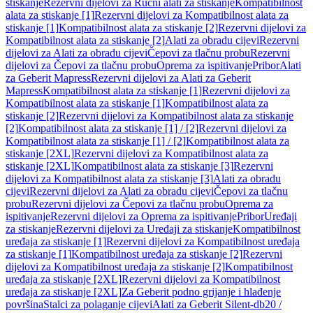
stiskanje
Rezervni dijelovi za Ručni alati za stiskanje
Kompatibilnost
alata za stiskanje [1]
Rezervni dijelovi za Kompatibilnost alata za
stiskanje [1]
Kompatibilnost alata za stiskanje [2]
Rezervni dijelovi za
Kompatibilnost alata za stiskanje [2]
Alati za obradu cijevi
Rezervni
dijelovi za Alati za obradu cijevi
Čepovi za tlačnu probu
Rezervni
dijelovi za Čepovi za tlačnu probu
Oprema za ispitivanje
Pribor
Alati
za Geberit Mapress
Rezervni dijelovi za Alati za Geberit
Mapress
Kompatibilnost alata za stiskanje [1]
Rezervni dijelovi za
Kompatibilnost alata za stiskanje [1]
Kompatibilnost alata za
stiskanje [2]
Rezervni dijelovi za Kompatibilnost alata za stiskanje
[2]
Kompatibilnost alata za stiskanje [1] / [2]
Rezervni dijelovi za
Kompatibilnost alata za stiskanje [1] / [2]
Kompatibilnost alata za
stiskanje [2XL]
Rezervni dijelovi za Kompatibilnost alata za
stiskanje [2XL]
Kompatibilnost alata za stiskanje [3]
Rezervni
dijelovi za Kompatibilnost alata za stiskanje [3]
Alati za obradu
cijevi
Rezervni dijelovi za Alati za obradu cijevi
Čepovi za tlačnu
probu
Rezervni dijelovi za Čepovi za tlačnu probu
Oprema za
ispitivanje
Rezervni dijelovi za Oprema za ispitivanje
Pribor
Uređaji
za stiskanje
Rezervni dijelovi za Uređaji za stiskanje
Kompatibilnost
uređaja za stiskanje [1]
Rezervni dijelovi za Kompatibilnost uređaja
za stiskanje [1]
Kompatibilnost uređaja za stiskanje [2]
Rezervni
dijelovi za Kompatibilnost uređaja za stiskanje [2]
Kompatibilnost
uređaja za stiskanje [2XL]
Rezervni dijelovi za Kompatibilnost
uređaja za stiskanje [2XL]
Za Geberit podno grijanje i hlađenje
površina
Stalci za polaganje cijevi
Alati za Geberit Silent-db20 /