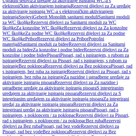
Ugradni setovi
Za uređaje za aktiviranje ispiranja WC-a s
elektroničkim aktiviranjem ispiranja
Rezervni dijelovi za Za uređaje
za aktiviranje ispiranja WC-a s elektroničkim aktiviranjem
ispiranja
Spojevi
Geberit Monolith sanitarni moduli
Sanitarni moduli
za WC školjke
Rezervni dijelovi za Sanitarni moduli za WC
školjke
Za konzolne WC školjke
Rezervni dijelovi za Za konzolne
WC školjke
Za podne WC školjke
Rezervni dijelovi za Za podne
WC školjke
Pribor
Rezervni dijelovi za Pribor
Potrošni
materijali
Sanitarni moduli za bidee
Rezervni dijelovi za Sanitarni
moduli za bidee
Za konzolne i podne bidee
Rezervni dijelovi za Za
konzolne i podne bidee
Pisoari
Pisoari, rad s ispiranjem, s rubom za
ispiranje
Rezervni dijelovi za Pisoari, rad s ispiranjem, s rubom za
ispiranje
Bez poklopca
Rezervni dijelovi za Bez poklopca
Pisoari, rad
s ispiranjem, bez ruba za ispiranje
Rezervni dijelovi za Pisoari, rad s
ispiranjem, bez ruba za ispiranje
Za nazidne i ugradbene uređaje za
aktiviranje ispiranja pisoara
Rezervni dijelovi za Za nazidne i
ugradbene uređaje za aktiviranje ispiranja pisoara
S integriranim
uređajem za aktiviranje ispiranja pisoara
Rezervni dijelovi za S
integriranim uređajem za aktiviranje ispiranja pisoara
Za integrirani
uređaj za aktiviranje ispiranja pisoara
Rezervni dijelovi za Za
integrirani uređaj za aktiviranje ispiranja pisoara
Pisoari, rad s
ispiranjem, s poklopcem / za poklopac
Rezervni dijelovi za Pisoari,
rad s ispiranjem, s poklopcem / za poklopac
Bez ruba
Rezervni
dijelovi za Bez ruba
Pisoari, rad bez vode
Rezervni dijelovi za
Pisoari, rad bez vode
Bez poklopca
Rezervni dijelovi za Bez