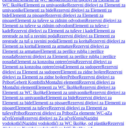
WC školjke
Elementi za umivaonike
Rezervni dijelovi za Elementi za
umivaonike
Elementi za bide
Rezervni dijelovi za Elementi za
bide
Elementi za pisoare
Rezervni dijelovi za Elementi za
pisoare
Elementi za tuševe sa zidnim odvodom
Rezervni dijelovi za
Elementi za tuševe sa zidnim odvodom
Elementi za tuševe i
kade
Rezervni dijelovi za Elementi za tuševe i kade
Elementi za
pregrade za tuš u ravnini poda
Rezervni dijelovi za Elementi za
pregrade za tuš u ravnini poda
Elementi za korita
Rezervni dijelovi za
Elementi za korita
Elementi za armature
Rezervni dijelovi za
Elementi za armature
Elementi za perilice rublja i perilice
posuđa
Rezervni dijelovi za Elementi za perilice rublja i perilice
posuđa
Elementi za konzolna opterećenja
Rezervni dijelovi za
Elementi za konzolna opterećenja
Elementi za sudopere
Rezervni
dijelovi za Elementi za sudopere
Elementi za zidne bojlere
Rezervni
dijelovi za Elementi za zidne bojlere
Pribor
Rezervni dijelovi za
Pribor
Geberit Kombifix
Montažni elementi
Rezervni dijelovi za
Montažni elementi
Elementi za WC školjke
Rezervni dijelovi za
Elementi za WC školjke
Elementi za umivaonike
Rezervni dijelovi za
Elementi za umivaonike
Elementi za bide
Rezervni dijelovi za
Elementi za bide
Elementi za pisoare
Rezervni dijelovi za Elementi za
pisoare
Elementi za tuševe
Rezervni dijelovi za Elementi za
tuševe
Pribor
Rezervni dijelovi za Pribor
Za elemente WC-a
Za
učvršćenja
Rezervni dijelovi za Za učvršćenja
Nazidni
vodokotlići
Nazidni vodokotlići za WC školjke, od plastike
Rezervni