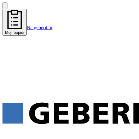
Na geberit.hr
Moji popisi