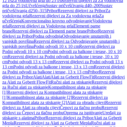
12 l/s
Za vodolovna grla do 25 l/s
Rezervni dijelovi za Za vodolovna
grla do 25 l/s
Učvršćenja
Sustav pričvršćivanja d40–200
Sustav
pričvršćivanja d250–315
Pribor
Rezervni dijelovi za Pribor
Za
vodolovna grla
Rezervni dijelovi za Za vodolovna grla
Za
učvršćenja
Konvencionalno krovno odvodnjavanje
Vodolovna
grla
Rezervni dijelovi za Vodolovna grla
Elementi parne
brane
Rezervni dijelovi za Elementi parne brane
Pribor
Rezervni
dijelovi za Pribor
Podna odvodnja
Odvodnjavanje unutarnjih i
vanjskih površina
Rezervni dijelovi za Odvodnjavanje unutarnjih i
vanjskih površina
Podni odvodi 10 x 10 cm
Rezervni dijelovi za
Podni odvodi 10 x 10 cm
Podni odvodi za balkone i terase, 10 x 10
cm
Rezervni dijelovi za Podni odvodi za balkone i terase, 10 x 10
cm
Podni odvodi 13 x 13 cm
Rezervni dijelovi za Podni odvodi 13 x
13 cm
Podni odvodi za balkone i terase, 13 x 13 cm
Rezervni dijelovi
za Podni odvodi za balkone i terase, 13 x 13 cm
Pribor
Rezervni
dijelovi za Pribor
Alati
Alati
Alati za Geberit FlowFit
Rezervni dijelovi
za Alati za Geberit FlowFit
Ručni alati za stiskanje
Rezervni dijelovi
za Ručni alati za stiskanje
Kompatibilnost alata za stiskanje
[1]
Rezervni dijelovi za Kompatibilnost alata za stiskanje
[1]
Kompatibilnost alata za stiskanje [2]
Rezervni dijelovi za
Kompatibilnost alata za stiskanje [2]
Alati za obradu cijevi
Rezervni
dijelovi za Alati za obradu cijevi
Čepovi za tlačnu probu
Rezervni
dijelovi za Čepovi za tlačnu probu
Oprema za ispitivanje
Uređaji za
stiskanje s alatima
Pribor
Rezervni dijelovi za Pribor
Alati za Geberit
Mepla
Rezervni dijelovi za Alati za Geberit Mepla
Ručni alati za