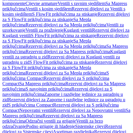
komponente
Cijevne armature
Ventili s ravnim sjedištem
Sa Mapress
priključcima
Ventili s kosim sjedištem
Rezervni dijelovi za Ventili s
kosim sjedištem
S FlowFit priključcima za stiskanje
Rezervni dijelovi
za S FlowFit priključcima za stiskanje
Sa Mepla
priključcima
Rezervni dijelovi za Sa Mepla priključcima
Ventili za
uzorkovanje
Ventili za pražnjenje
Kuglasti ventili
Rezervni dijelovi za
Kuglasti ventili
S FlowFit priključcima za stiskanje
Rezervni dijelovi
za S FlowFit priključcima za stiskanje
Sa Mepla
priključcima
Rezervni dijelovi za Sa Mepla priključcima
Sa Mapress
priključcima
Rezervni dijelovi za Sa Mapress priključcima
Kuglasti
ventili za ugradnju u zid
Rezervni dijelovi za Kuglasti ventili za
ugradnju u zid
S FlowFit priključcima za stiskanje
Rezervni dijelovi
za S FlowFit priključcima za stiskanje
Sa Mepla
priključcima
Rezervni dijelovi za Sa Mepla priključcima
S
priključcima Compact
Rezervni dijelovi za S priključcima
Compact
Sa Mapress priključcima
Rezervni dijelovi za Sa Mapress
priključcima
S navojnim priključcima
Rezervni dijelovi za S
navojnim priključcima
Zaporne i razdjelne jedinice za ugradnju u
zid
Rezervni dijelovi za Zaporne i razdjelne jedinice za ugradnju u
zid
S priključcima Compact
Rezervni dijelovi za S priključcima
Compact
Nepovratni ventili
Rezervni dijelovi za Nepovratni ventili
Sa
Mapress priključcima
Rezervni dijelovi za Sa Mapress
priključcima
Odzračni ventili za grijanje
Ventili za brzo
odzračivanje
Podno grijanje ili hlađenje
Sistemske cijevi
Rezervni
dijelovi za Sistemske cijevi
Asortiman razdjelnika
Rezervni dijelovi