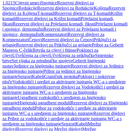
1.0215
Cijevni umeci
Spojnice
Rezervni dijelovi za
Spojnice
Redukcije
Rezervni dijelovi za Redukcije
Koljena
Rezervni
dijelovi za Koljena
T-komadi
Rezervni dijelovi za T-komadi
Križni
komadi
Rezervni dijelovi za Križni komadi
Prijelazni komadi,
fiksni
Rezervni dijelovi za Prijelazni komadi, fiksni
Prijelazni komadi
i spojnice, demontažni
Rezervni dijelovi za Prijelazni komadi i
spojnice, demontažni
Kompenzatori
Rezervni dijelovi za
Kompenzatori
Čepovi
Rezervni dijelovi za Čepovi
Priključci za
grijanje
Rezervni dijelovi za Priključci za grijanje
Pribor za Geberit
Mapress C-čelik
Brtvila za cijevi i fitinge
Poklopci za
cijevi
Učvršćenja za cijevi
Učvršćenja za priključke
Sistemske
brtve
Set vijaka za prirubničke spojeve
Geberit higijenski
sustav
Jedinice za higijensko ispiranje
Rezervni dijelovi za Jedinice
za higijensko ispiranje
Pribor za jedinice za higijensko
ispiranje
Senzori
Kabeli
Graničnik protoka
Poklopci i pokrovne
ploče
Vodokotlići i uređaji za aktiviranje ispiranja WC-a s uređajem
za higijensko ispiranje
Rezervni dijelovi za Vodokotlići i uređaji za
aktiviranje ispiranja WC-a s uređajem za higijensko
ispiranje
Ugradbeni vodokotlići s uređajem za higijensko
ispiranje
Higijenski ugradbeni moduli
Rezervni dijelovi za Higijenski
ugradbeni moduli
Pribor za vodokotliće i uređaje za aktiviranje
ispiranja WC-a s uređajem za higijensko ispiranje
Rezervni dijelovi
za Pribor za vodokotliće i uređaje za aktiviranje ispiranja WC-a s
uređajem za higijensko ispiranje
Senzori
Kabeli
Mrežni
dijelovi
Rezervni dijelovi za Mrežni dijelovi
Mrežne