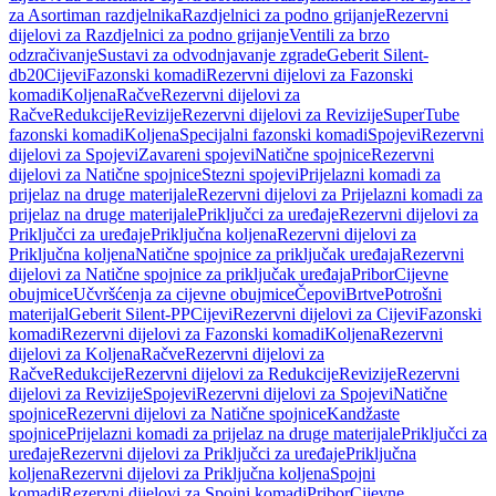
za Asortiman razdjelnika
Razdjelnici za podno grijanje
Rezervni
dijelovi za Razdjelnici za podno grijanje
Ventili za brzo
odzračivanje
Sustavi za odvodnjavanje zgrade
Geberit Silent-
db20
Cijevi
Fazonski komadi
Rezervni dijelovi za Fazonski
komadi
Koljena
Račve
Rezervni dijelovi za
Račve
Redukcije
Revizije
Rezervni dijelovi za Revizije
SuperTube
fazonski komadi
Koljena
Specijalni fazonski komadi
Spojevi
Rezervni
dijelovi za Spojevi
Zavareni spojevi
Natične spojnice
Rezervni
dijelovi za Natične spojnice
Stezni spojevi
Prijelazni komadi za
prijelaz na druge materijale
Rezervni dijelovi za Prijelazni komadi za
prijelaz na druge materijale
Priključci za uređaje
Rezervni dijelovi za
Priključci za uređaje
Priključna koljena
Rezervni dijelovi za
Priključna koljena
Natične spojnice za priključak uređaja
Rezervni
dijelovi za Natične spojnice za priključak uređaja
Pribor
Cijevne
obujmice
Učvršćenja za cijevne obujmice
Čepovi
Brtve
Potrošni
materijal
Geberit Silent-PP
Cijevi
Rezervni dijelovi za Cijevi
Fazonski
komadi
Rezervni dijelovi za Fazonski komadi
Koljena
Rezervni
dijelovi za Koljena
Račve
Rezervni dijelovi za
Račve
Redukcije
Rezervni dijelovi za Redukcije
Revizije
Rezervni
dijelovi za Revizije
Spojevi
Rezervni dijelovi za Spojevi
Natične
spojnice
Rezervni dijelovi za Natične spojnice
Kandžaste
spojnice
Prijelazni komadi za prijelaz na druge materijale
Priključci za
uređaje
Rezervni dijelovi za Priključci za uređaje
Priključna
koljena
Rezervni dijelovi za Priključna koljena
Spojni
komadi
Rezervni dijelovi za Spojni komadi
Pribor
Cijevne