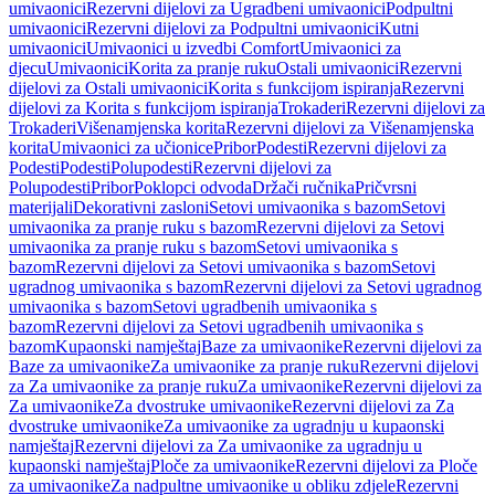
umivaonici
Rezervni dijelovi za Ugradbeni umivaonici
Podpultni
umivaonici
Rezervni dijelovi za Podpultni umivaonici
Kutni
umivaonici
Umivaonici u izvedbi Comfort
Umivaonici za
djecu
Umivaonici
Korita za pranje ruku
Ostali umivaonici
Rezervni
dijelovi za Ostali umivaonici
Korita s funkcijom ispiranja
Rezervni
dijelovi za Korita s funkcijom ispiranja
Trokaderi
Rezervni dijelovi za
Trokaderi
Višenamjenska korita
Rezervni dijelovi za Višenamjenska
korita
Umivaonici za učionice
Pribor
Podesti
Rezervni dijelovi za
Podesti
Podesti
Polupodesti
Rezervni dijelovi za
Polupodesti
Pribor
Poklopci odvoda
Držači ručnika
Pričvrsni
materijali
Dekorativni zasloni
Setovi umivaonika s bazom
Setovi
umivaonika za pranje ruku s bazom
Rezervni dijelovi za Setovi
umivaonika za pranje ruku s bazom
Setovi umivaonika s
bazom
Rezervni dijelovi za Setovi umivaonika s bazom
Setovi
ugradnog umivaonika s bazom
Rezervni dijelovi za Setovi ugradnog
umivaonika s bazom
Setovi ugradbenih umivaonika s
bazom
Rezervni dijelovi za Setovi ugradbenih umivaonika s
bazom
Kupaonski namještaj
Baze za umivaonike
Rezervni dijelovi za
Baze za umivaonike
Za umivaonike za pranje ruku
Rezervni dijelovi
za Za umivaonike za pranje ruku
Za umivaonike
Rezervni dijelovi za
Za umivaonike
Za dvostruke umivaonike
Rezervni dijelovi za Za
dvostruke umivaonike
Za umivaonike za ugradnju u kupaonski
namještaj
Rezervni dijelovi za Za umivaonike za ugradnju u
kupaonski namještaj
Ploče za umivaonike
Rezervni dijelovi za Ploče
za umivaonike
Za nadpultne umivaonike u obliku zdjele
Rezervni