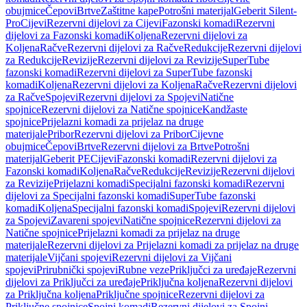
obujmice
Čepovi
Brtve
Zaštitne kape
Potrošni materijal
Geberit Silent-
Pro
Cijevi
Rezervni dijelovi za Cijevi
Fazonski komadi
Rezervni
dijelovi za Fazonski komadi
Koljena
Rezervni dijelovi za
Koljena
Račve
Rezervni dijelovi za Račve
Redukcije
Rezervni dijelovi
za Redukcije
Revizije
Rezervni dijelovi za Revizije
SuperTube
fazonski komadi
Rezervni dijelovi za SuperTube fazonski
komadi
Koljena
Rezervni dijelovi za Koljena
Račve
Rezervni dijelovi
za Račve
Spojevi
Rezervni dijelovi za Spojevi
Natične
spojnice
Rezervni dijelovi za Natične spojnice
Kandžaste
spojnice
Prijelazni komadi za prijelaz na druge
materijale
Pribor
Rezervni dijelovi za Pribor
Cijevne
obujmice
Čepovi
Brtve
Rezervni dijelovi za Brtve
Potrošni
materijal
Geberit PE
Cijevi
Fazonski komadi
Rezervni dijelovi za
Fazonski komadi
Koljena
Račve
Redukcije
Revizije
Rezervni dijelovi
za Revizije
Prijelazni komadi
Specijalni fazonski komadi
Rezervni
dijelovi za Specijalni fazonski komadi
SuperTube fazonski
komadi
Koljena
Specijalni fazonski komadi
Spojevi
Rezervni dijelovi
za Spojevi
Zavareni spojevi
Natične spojnice
Rezervni dijelovi za
Natične spojnice
Prijelazni komadi za prijelaz na druge
materijale
Rezervni dijelovi za Prijelazni komadi za prijelaz na druge
materijale
Vijčani spojevi
Rezervni dijelovi za Vijčani
spojevi
Prirubnički spojevi
Rubne veze
Priključci za uređaje
Rezervni
dijelovi za Priključci za uređaje
Priključna koljena
Rezervni dijelovi
za Priključna koljena
Priključne spojnice
Rezervni dijelovi za
Priključne spojnice
Spojni komadi
Rezervni dijelovi za Spojni