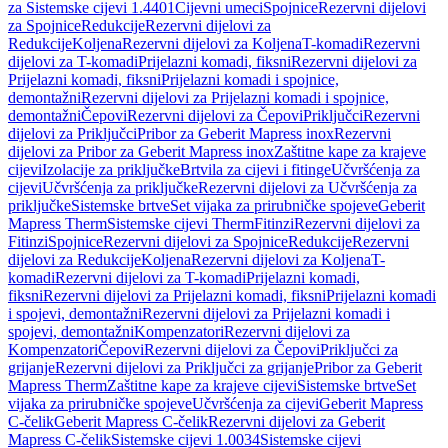
za Sistemske cijevi 1.4401
Cijevni umeci
Spojnice
Rezervni dijelovi
za Spojnice
Redukcije
Rezervni dijelovi za
Redukcije
Koljena
Rezervni dijelovi za Koljena
T-komadi
Rezervni
dijelovi za T-komadi
Prijelazni komadi, fiksni
Rezervni dijelovi za
Prijelazni komadi, fiksni
Prijelazni komadi i spojnice,
demontažni
Rezervni dijelovi za Prijelazni komadi i spojnice,
demontažni
Čepovi
Rezervni dijelovi za Čepovi
Priključci
Rezervni
dijelovi za Priključci
Pribor za Geberit Mapress inox
Rezervni
dijelovi za Pribor za Geberit Mapress inox
Zaštitne kape za krajeve
cijevi
Izolacije za priključke
Brtvila za cijevi i fitinge
Učvršćenja za
cijevi
Učvršćenja za priključke
Rezervni dijelovi za Učvršćenja za
priključke
Sistemske brtve
Set vijaka za prirubničke spojeve
Geberit
Mapress Therm
Sistemske cijevi Therm
Fitinzi
Rezervni dijelovi za
Fitinzi
Spojnice
Rezervni dijelovi za Spojnice
Redukcije
Rezervni
dijelovi za Redukcije
Koljena
Rezervni dijelovi za Koljena
T-
komadi
Rezervni dijelovi za T-komadi
Prijelazni komadi,
fiksni
Rezervni dijelovi za Prijelazni komadi, fiksni
Prijelazni komadi
i spojevi, demontažni
Rezervni dijelovi za Prijelazni komadi i
spojevi, demontažni
Kompenzatori
Rezervni dijelovi za
Kompenzatori
Čepovi
Rezervni dijelovi za Čepovi
Priključci za
grijanje
Rezervni dijelovi za Priključci za grijanje
Pribor za Geberit
Mapress Therm
Zaštitne kape za krajeve cijevi
Sistemske brtve
Set
vijaka za prirubničke spojeve
Učvršćenja za cijevi
Geberit Mapress
C-čelik
Geberit Mapress C-čelik
Rezervni dijelovi za Geberit
Mapress C-čelik
Sistemske cijevi 1.0034
Sistemske cijevi