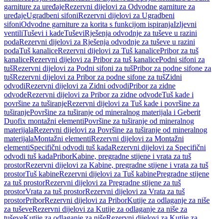
garniture za uređaje
Rezervni dijelovi za Odvodne garniture za
uređaje
Ugradbeni sifoni
Rezervni dijelovi za Ugradbeni
sifoni
Odvodne garniture za korita s funkcijom ispiranja
Izljevni
ventili
Tuševi i kade
Tuševi
Rješenja odvodnje za tuševe u razini
poda
Rezervni dijelovi za Rješenja odvodnje za tuševe u razini
poda
Tuš kanalice
Rezervni dijelovi za Tuš kanalice
Pribor za tuš
kanalice
Rezervni dijelovi za Pribor za tuš kanalice
Podni sifoni za
tuš
Rezervni dijelovi za Podni sifoni za tuš
Pribor za podne sifone za
tuš
Rezervni dijelovi za Pribor za podne sifone za tuš
Zidni
odvodi
Rezervni dijelovi za Zidni odvodi
Pribor za zidne
odvode
Rezervni dijelovi za Pribor za zidne odvode
Tuš kade i
površine za tuširanje
Rezervni dijelovi za Tuš kade i površine za
tuširanje
Površine za tuširanje od mineralnog materijala i Geberit
Duofix montažni elementi
Površine za tuširanje od mineralnog
materijala
Rezervni dijelovi za Površine za tuširanje od mineralnog
materijala
Montažni elementi
Rezervni dijelovi za Montažni
elementi
Specifični odvodi tuš kada
Rezervni dijelovi za Specifični
odvodi tuš kada
Pribor
Kabine, pregradne stijene i vrata za tuš
prostor
Rezervni dijelovi za Kabine, pregradne stijene i vrata za tuš
prostor
Tuš kabine
Rezervni dijelovi za Tuš kabine
Pregradne stijene
za tuš prostor
Rezervni dijelovi za Pregradne stijene za tuš
prostor
Vrata za tuš prostor
Rezervni dijelovi za Vrata za tuš
prostor
Pribor
Rezervni dijelovi za Pribor
Kutije za odlaganje za niše
za tuševe
Rezervni dijelovi za Kutije za odlaganje za niše za
tuševe
Kutije za odlaganje za niše
Rezervni dijelovi za Kutije za