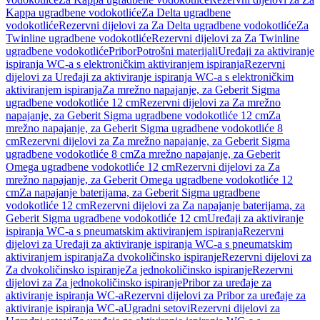
Kappa ugradbene vodokotliće
Za Delta ugradbene
vodokotliće
Rezervni dijelovi za Za Delta ugradbene vodokotliće
Za
Twinline ugradbene vodokotliće
Rezervni dijelovi za Za Twinline
ugradbene vodokotliće
Pribor
Potrošni materijali
Uređaji za aktiviranje
ispiranja WC-a s elektroničkim aktiviranjem ispiranja
Rezervni
dijelovi za Uređaji za aktiviranje ispiranja WC-a s elektroničkim
aktiviranjem ispiranja
Za mrežno napajanje, za Geberit Sigma
ugradbene vodokotliće 12 cm
Rezervni dijelovi za Za mrežno
napajanje, za Geberit Sigma ugradbene vodokotliće 12 cm
Za
mrežno napajanje, za Geberit Sigma ugradbene vodokotliće 8
cm
Rezervni dijelovi za Za mrežno napajanje, za Geberit Sigma
ugradbene vodokotliće 8 cm
Za mrežno napajanje, za Geberit
Omega ugradbene vodokotliće 12 cm
Rezervni dijelovi za Za
mrežno napajanje, za Geberit Omega ugradbene vodokotliće 12
cm
Za napajanje baterijama, za Geberit Sigma ugradbene
vodokotliće 12 cm
Rezervni dijelovi za Za napajanje baterijama, za
Geberit Sigma ugradbene vodokotliće 12 cm
Uređaji za aktiviranje
ispiranja WC-a s pneumatskim aktiviranjem ispiranja
Rezervni
dijelovi za Uređaji za aktiviranje ispiranja WC-a s pneumatskim
aktiviranjem ispiranja
Za dvokoličinsko ispiranje
Rezervni dijelovi za
Za dvokoličinsko ispiranje
Za jednokoličinsko ispiranje
Rezervni
dijelovi za Za jednokoličinsko ispiranje
Pribor za uređaje za
aktiviranje ispiranja WC-a
Rezervni dijelovi za Pribor za uređaje za
aktiviranje ispiranja WC-a
Ugradni setovi
Rezervni dijelovi za