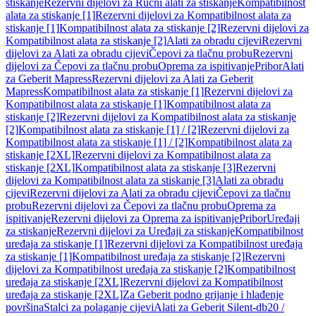
stiskanje
Rezervni dijelovi za Ručni alati za stiskanje
Kompatibilnost
alata za stiskanje [1]
Rezervni dijelovi za Kompatibilnost alata za
stiskanje [1]
Kompatibilnost alata za stiskanje [2]
Rezervni dijelovi za
Kompatibilnost alata za stiskanje [2]
Alati za obradu cijevi
Rezervni
dijelovi za Alati za obradu cijevi
Čepovi za tlačnu probu
Rezervni
dijelovi za Čepovi za tlačnu probu
Oprema za ispitivanje
Pribor
Alati
za Geberit Mapress
Rezervni dijelovi za Alati za Geberit
Mapress
Kompatibilnost alata za stiskanje [1]
Rezervni dijelovi za
Kompatibilnost alata za stiskanje [1]
Kompatibilnost alata za
stiskanje [2]
Rezervni dijelovi za Kompatibilnost alata za stiskanje
[2]
Kompatibilnost alata za stiskanje [1] / [2]
Rezervni dijelovi za
Kompatibilnost alata za stiskanje [1] / [2]
Kompatibilnost alata za
stiskanje [2XL]
Rezervni dijelovi za Kompatibilnost alata za
stiskanje [2XL]
Kompatibilnost alata za stiskanje [3]
Rezervni
dijelovi za Kompatibilnost alata za stiskanje [3]
Alati za obradu
cijevi
Rezervni dijelovi za Alati za obradu cijevi
Čepovi za tlačnu
probu
Rezervni dijelovi za Čepovi za tlačnu probu
Oprema za
ispitivanje
Rezervni dijelovi za Oprema za ispitivanje
Pribor
Uređaji
za stiskanje
Rezervni dijelovi za Uređaji za stiskanje
Kompatibilnost
uređaja za stiskanje [1]
Rezervni dijelovi za Kompatibilnost uređaja
za stiskanje [1]
Kompatibilnost uređaja za stiskanje [2]
Rezervni
dijelovi za Kompatibilnost uređaja za stiskanje [2]
Kompatibilnost
uređaja za stiskanje [2XL]
Rezervni dijelovi za Kompatibilnost
uređaja za stiskanje [2XL]
Za Geberit podno grijanje i hlađenje
površina
Stalci za polaganje cijevi
Alati za Geberit Silent-db20 /