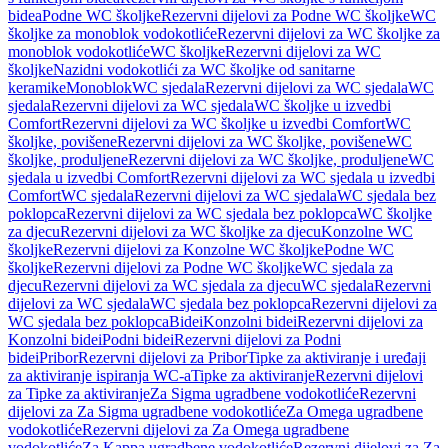
bidea
Podne WC školjke
Rezervni dijelovi za Podne WC školjke
WC
školjke za monoblok vodokotliće
Rezervni dijelovi za WC školjke za
monoblok vodokotliće
WC školjke
Rezervni dijelovi za WC
školjke
Nazidni vodokotlići za WC školjke od sanitarne
keramike
Monoblok
WC sjedala
Rezervni dijelovi za WC sjedala
WC
sjedala
Rezervni dijelovi za WC sjedala
WC školjke u izvedbi
Comfort
Rezervni dijelovi za WC školjke u izvedbi Comfort
WC
školjke, povišene
Rezervni dijelovi za WC školjke, povišene
WC
školjke, produljene
Rezervni dijelovi za WC školjke, produljene
WC
sjedala u izvedbi Comfort
Rezervni dijelovi za WC sjedala u izvedbi
Comfort
WC sjedala
Rezervni dijelovi za WC sjedala
WC sjedala bez
poklopca
Rezervni dijelovi za WC sjedala bez poklopca
WC školjke
za djecu
Rezervni dijelovi za WC školjke za djecu
Konzolne WC
školjke
Rezervni dijelovi za Konzolne WC školjke
Podne WC
školjke
Rezervni dijelovi za Podne WC školjke
WC sjedala za
djecu
Rezervni dijelovi za WC sjedala za djecu
WC sjedala
Rezervni
dijelovi za WC sjedala
WC sjedala bez poklopca
Rezervni dijelovi za
WC sjedala bez poklopca
Bidei
Konzolni bidei
Rezervni dijelovi za
Konzolni bidei
Podni bidei
Rezervni dijelovi za Podni
bidei
Pribor
Rezervni dijelovi za Pribor
Tipke za aktiviranje i uređaji
za aktiviranje ispiranja WC-a
Tipke za aktiviranje
Rezervni dijelovi
za Tipke za aktiviranje
Za Sigma ugradbene vodokotliće
Rezervni
dijelovi za Za Sigma ugradbene vodokotliće
Za Omega ugradbene
vodokotliće
Rezervni dijelovi za Za Omega ugradbene
vodokotliće
Za Kappa ugradbene vodokotliće
Rezervni dijelovi za Za