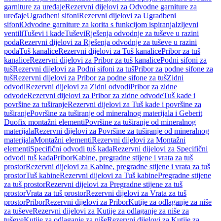
garniture za uređaje
Rezervni dijelovi za Odvodne garniture za
uređaje
Ugradbeni sifoni
Rezervni dijelovi za Ugradbeni
sifoni
Odvodne garniture za korita s funkcijom ispiranja
Izljevni
ventili
Tuševi i kade
Tuševi
Rješenja odvodnje za tuševe u razini
poda
Rezervni dijelovi za Rješenja odvodnje za tuševe u razini
poda
Tuš kanalice
Rezervni dijelovi za Tuš kanalice
Pribor za tuš
kanalice
Rezervni dijelovi za Pribor za tuš kanalice
Podni sifoni za
tuš
Rezervni dijelovi za Podni sifoni za tuš
Pribor za podne sifone za
tuš
Rezervni dijelovi za Pribor za podne sifone za tuš
Zidni
odvodi
Rezervni dijelovi za Zidni odvodi
Pribor za zidne
odvode
Rezervni dijelovi za Pribor za zidne odvode
Tuš kade i
površine za tuširanje
Rezervni dijelovi za Tuš kade i površine za
tuširanje
Površine za tuširanje od mineralnog materijala i Geberit
Duofix montažni elementi
Površine za tuširanje od mineralnog
materijala
Rezervni dijelovi za Površine za tuširanje od mineralnog
materijala
Montažni elementi
Rezervni dijelovi za Montažni
elementi
Specifični odvodi tuš kada
Rezervni dijelovi za Specifični
odvodi tuš kada
Pribor
Kabine, pregradne stijene i vrata za tuš
prostor
Rezervni dijelovi za Kabine, pregradne stijene i vrata za tuš
prostor
Tuš kabine
Rezervni dijelovi za Tuš kabine
Pregradne stijene
za tuš prostor
Rezervni dijelovi za Pregradne stijene za tuš
prostor
Vrata za tuš prostor
Rezervni dijelovi za Vrata za tuš
prostor
Pribor
Rezervni dijelovi za Pribor
Kutije za odlaganje za niše
za tuševe
Rezervni dijelovi za Kutije za odlaganje za niše za
tuševe
Kutije za odlaganje za niše
Rezervni dijelovi za Kutije za