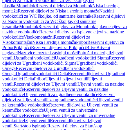
dijelovi za Nazidni vodokotlići za WC školjke, od
plastike
Monoblok
Rezervni dijelovi za Monoblok
Niska i srednja
montaža
Rezervni dijelovi za Niska i srednja montaža
Nazidni
vodokotlići za WC školjke, od sanitarne keramike
Rezervni dijelovi
za Nazidni vodokotlići za WC školjke, od sanitarne
keramike
Monoblok
Rezervni dijelovi za Monoblok
Isplavne cijevi za
nazidne vodokotliće
Rezervni dijelovi za Isplavne cijevi za nazidne
vodokotliće
Visokomontažni
Rezervni dijelovi za
Visokomontažni
Niska i srednja montaža
Pribor
Rezervni dijelovi za
Pribor
Priključci
Rezervni dijelovi za Priključci
Brtve
Brtveni
naglavci
Nazuvice, rozete i zastojni ulošci
Potrošni materijal
Izljevni
ventili
Ugradbeni vodokotlići
Ugradbeni vodokotlići Sigma
Rezervni
dijelovi za Ugradbeni vodokotlići Sigma
Ugradbeni vodokotlići
Omega
Rezervni dijelovi za Ugradbeni vodokotlići
Omega
Ugradbeni vodokotlići Delta
Rezervni dijelovi za Ugradbeni
vodokotlići Delta
Pribor
Uljevni i izljevni ventili
Uljevni
ventili
Rezervni dijelovi za Uljevni ventili
Uljevni ventili za nazidne
vodokotliće
Rezervni dijelovi za Uljevni ventili za nazidne
vodokotliće
Uljevni ventili za ugradbene vodokotliće
Rezervni
dijelovi za Uljevni ventili za ugradbene vodokotliće
Uljevni ventili
za keramičke vodokotliće
Rezervni dijelovi za Uljevni ventili za
keramičke vodokotliće
Uljevni ventili za univerzalne
vodokotlice
Rezervni dijelovi za Uljevni ventili za univerzalne
vodokotlice
Izljevni ventili
Rezervni dijelovi za Izljevni
ventili
Start/stop ispiranje
Rezervni dijelovi za Start/stop