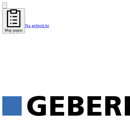
Na geberit.hr
Moji popisi