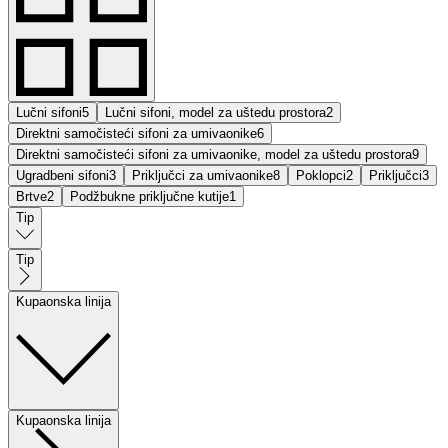
Lučni sifoni
5
Lučni sifoni, model za uštedu prostora
2
Direktni samočisteći sifoni za umivaonike
6
Direktni samočisteći sifoni za umivaonike, model za uštedu prostora
9
Ugradbeni sifoni
3
Priključci za umivaonike
8
Poklopci
2
Priključci
3
Brtve
2
Podžbukne priključne kutije
1
Tip
Tip
Kupaonska linija
Kupaonska linija