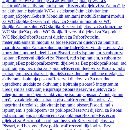
Ugradni setovi
Za uređaje za aktiviranje ispiranja WC-a s
elektroničkim aktiviranjem ispiranja
Rezervni dijelovi za Za uređaje
za aktiviranje ispiranja WC-a s elektroničkim aktiviranjem
ispiranja
Spojevi
Geberit Monolith sanitarni moduli
Sanitarni moduli
za WC školjke
Rezervni dijelovi za Sanitarni moduli za WC
školjke
Za konzolne WC školjke
Rezervni dijelovi za Za konzolne
WC školjke
Za podne WC školjke
Rezervni dijelovi za Za podne
WC školjke
Pribor
Rezervni dijelovi za Pribor
Potrošni
materijali
Sanitarni moduli za bidee
Rezervni dijelovi za Sanitarni
moduli za bidee
Za konzolne i podne bidee
Rezervni dijelovi za Za
konzolne i podne bidee
Pisoari
Pisoari, rad s ispiranjem, s rubom za
ispiranje
Rezervni dijelovi za Pisoari, rad s ispiranjem, s rubom za
ispiranje
Bez poklopca
Rezervni dijelovi za Bez poklopca
Pisoari, rad
s ispiranjem, bez ruba za ispiranje
Rezervni dijelovi za Pisoari, rad s
ispiranjem, bez ruba za ispiranje
Za nazidne i ugradbene uređaje za
aktiviranje ispiranja pisoara
Rezervni dijelovi za Za nazidne i
ugradbene uređaje za aktiviranje ispiranja pisoara
S integriranim
uređajem za aktiviranje ispiranja pisoara
Rezervni dijelovi za S
integriranim uređajem za aktiviranje ispiranja pisoara
Za integrirani
uređaj za aktiviranje ispiranja pisoara
Rezervni dijelovi za Za
integrirani uređaj za aktiviranje ispiranja pisoara
Pisoari, rad s
ispiranjem, s poklopcem / za poklopac
Rezervni dijelovi za Pisoari,
rad s ispiranjem, s poklopcem / za poklopac
Bez ruba
Rezervni
dijelovi za Bez ruba
Pisoari, rad bez vode
Rezervni dijelovi za
Pisoari, rad bez vode
Bez poklopca
Rezervni dijelovi za Bez