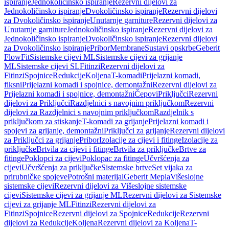
ispiranje
Jednokoličinsko ispiranje
Rezervni dijelovi za
Jednokoličinsko ispiranje
Dvokoličinsko ispiranje
Rezervni dijelovi
za Dvokoličinsko ispiranje
Unutarnje garniture
Rezervni dijelovi za
Unutarnje garniture
Jednokoličinsko ispiranje
Rezervni dijelovi za
Jednokoličinsko ispiranje
Dvokoličinsko ispiranje
Rezervni dijelovi
za Dvokoličinsko ispiranje
Pribor
Membrane
Sustavi opskrbe
Geberit
FlowFit
Sistemske cijevi ML
Sistemske cijevi za grijanje
ML
Sistemske cijevi SL
Fitinzi
Rezervni dijelovi za
Fitinzi
Spojnice
Redukcije
Koljena
T-komadi
Prijelazni komadi,
fiksni
Prijelazni komadi i spojnice, demontažni
Rezervni dijelovi za
Prijelazni komadi i spojnice, demontažni
Čepovi
Priključci
Rezervni
dijelovi za Priključci
Razdjelnici s navojnim priključkom
Rezervni
dijelovi za Razdjelnici s navojnim priključkom
Razdjelnik s
priključkom za stiskanje
T-komadi za grijanje
Prijelazni komadi i
spojevi za grijanje, demontažni
Priključci za grijanje
Rezervni dijelovi
za Priključci za grijanje
Pribor
Izolacije za cijevi i fitinge
Izolacije za
priključke
Brtvila za cijevi i fitinge
Brtvila za priključke
Brtve za
fitinge
Poklopci za cijevi
Poklopac za fitinge
Učvršćenja za
cijevi
Učvršćenja za priključke
Sistemske brtve
Set vijaka za
prirubničke spojeve
Potrošni materijal
Geberit Mepla
Višeslojne
sistemske cijevi
Rezervni dijelovi za Višeslojne sistemske
cijevi
Sistemske cijevi za grijanje ML
Rezervni dijelovi za Sistemske
cijevi za grijanje ML
Fitinzi
Rezervni dijelovi za
Fitinzi
Spojnice
Rezervni dijelovi za Spojnice
Redukcije
Rezervni
dijelovi za Redukcije
Koljena
Rezervni dijelovi za Koljena
T-