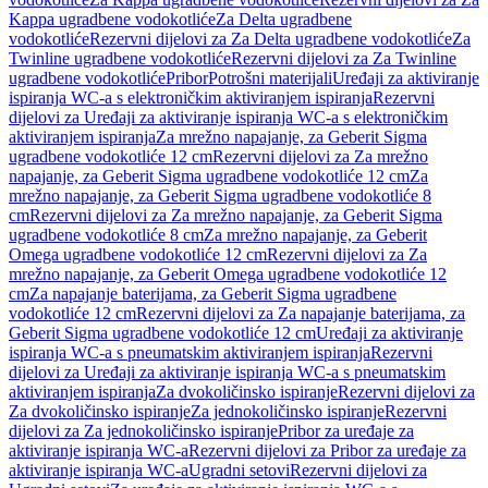
Kappa ugradbene vodokotliće
Za Delta ugradbene
vodokotliće
Rezervni dijelovi za Za Delta ugradbene vodokotliće
Za
Twinline ugradbene vodokotliće
Rezervni dijelovi za Za Twinline
ugradbene vodokotliće
Pribor
Potrošni materijali
Uređaji za aktiviranje
ispiranja WC-a s elektroničkim aktiviranjem ispiranja
Rezervni
dijelovi za Uređaji za aktiviranje ispiranja WC-a s elektroničkim
aktiviranjem ispiranja
Za mrežno napajanje, za Geberit Sigma
ugradbene vodokotliće 12 cm
Rezervni dijelovi za Za mrežno
napajanje, za Geberit Sigma ugradbene vodokotliće 12 cm
Za
mrežno napajanje, za Geberit Sigma ugradbene vodokotliće 8
cm
Rezervni dijelovi za Za mrežno napajanje, za Geberit Sigma
ugradbene vodokotliće 8 cm
Za mrežno napajanje, za Geberit
Omega ugradbene vodokotliće 12 cm
Rezervni dijelovi za Za
mrežno napajanje, za Geberit Omega ugradbene vodokotliće 12
cm
Za napajanje baterijama, za Geberit Sigma ugradbene
vodokotliće 12 cm
Rezervni dijelovi za Za napajanje baterijama, za
Geberit Sigma ugradbene vodokotliće 12 cm
Uređaji za aktiviranje
ispiranja WC-a s pneumatskim aktiviranjem ispiranja
Rezervni
dijelovi za Uređaji za aktiviranje ispiranja WC-a s pneumatskim
aktiviranjem ispiranja
Za dvokoličinsko ispiranje
Rezervni dijelovi za
Za dvokoličinsko ispiranje
Za jednokoličinsko ispiranje
Rezervni
dijelovi za Za jednokoličinsko ispiranje
Pribor za uređaje za
aktiviranje ispiranja WC-a
Rezervni dijelovi za Pribor za uređaje za
aktiviranje ispiranja WC-a
Ugradni setovi
Rezervni dijelovi za