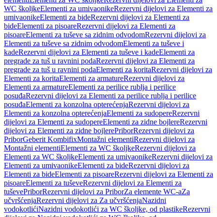
WC školjke
Elementi za umivaonike
Rezervni dijelovi za Elementi za
umivaonike
Elementi za bide
Rezervni dijelovi za Elementi za
bide
Elementi za pisoare
Rezervni dijelovi za Elementi za
pisoare
Elementi za tuševe sa zidnim odvodom
Rezervni dijelovi za
Elementi za tuševe sa zidnim odvodom
Elementi za tuševe i
kade
Rezervni dijelovi za Elementi za tuševe i kade
Elementi za
pregrade za tuš u ravnini poda
Rezervni dijelovi za Elementi za
pregrade za tuš u ravnini poda
Elementi za korita
Rezervni dijelovi za
Elementi za korita
Elementi za armature
Rezervni dijelovi za
Elementi za armature
Elementi za perilice rublja i perilice
posuđa
Rezervni dijelovi za Elementi za perilice rublja i perilice
posuđa
Elementi za konzolna opterećenja
Rezervni dijelovi za
Elementi za konzolna opterećenja
Elementi za sudopere
Rezervni
dijelovi za Elementi za sudopere
Elementi za zidne bojlere
Rezervni
dijelovi za Elementi za zidne bojlere
Pribor
Rezervni dijelovi za
Pribor
Geberit Kombifix
Montažni elementi
Rezervni dijelovi za
Montažni elementi
Elementi za WC školjke
Rezervni dijelovi za
Elementi za WC školjke
Elementi za umivaonike
Rezervni dijelovi za
Elementi za umivaonike
Elementi za bide
Rezervni dijelovi za
Elementi za bide
Elementi za pisoare
Rezervni dijelovi za Elementi za
pisoare
Elementi za tuševe
Rezervni dijelovi za Elementi za
tuševe
Pribor
Rezervni dijelovi za Pribor
Za elemente WC-a
Za
učvršćenja
Rezervni dijelovi za Za učvršćenja
Nazidni
vodokotlići
Nazidni vodokotlići za WC školjke, od plastike
Rezervni