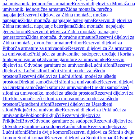
na umivaonik, jednoručne armature
Rezervni dijelovi za Montaža na
umivaonik, jednoručne armature
Zidna montaža, mrežno
napajanje
Rezervni dijelovi za Zidna montaža, mrežno
napajanje
Zidna montaža, napajanje baterijama
Rezervni dijelovi za
Zidna montaža, napajanje baterijama
Zidna montaža, napajanje
generatorom
Rezervni dijelovi za Zidna montaža, napajanje
generatorom
Zidna montaža, dvoručne armature
Rezervni dijelovi za
Zidna montaža, dvoručne armature
Pribor
Rezervni dijelovi za
Pribor
Za armature za umivaonike
Rezervni dijelovi za Za armature
za umivaonike
Priključci za umivaonike, sudopere, uređaje i korita s
funkcijom ispiranja
Odvodne garniture za umivaonike
Rezervni
dijelovi za Odvodne garniture za umivaonike
Lučni sifoni
Rezervni
dijelovi za Lučni sifoni
Lučni sifoni, model za uštedu
prostora
Rezervni dijelovi za Lučni sifoni, model za uštedu
prostora
Direktni samočisteći sifoni za umivaonike
Rezervni dijelovi
za Direktni samočisteći sifoni za umivaonike
Direktni samočisteći
sifoni za umivaonike, model za uštedu prostora
Rezervni dijelovi za
Direktni samočisteći sifoni za umivaonike, model za uštedu
prostora
Ugradbeni sifoni
Rezervni dijelovi za Ugradbeni
sifoni
Priključci za umivaonike
Rezervni dijelovi za Priključci za
umivaonike
Poklopci
Priključci
Rezervni dijelovi za
Priključci
Brtve
Odvodne garniture za sudopere
Rezervni dijelovi za
Odvodne garniture za sudopere
Lučni sifoni
Rezervni dijelovi za
Lučni sifoni
Sifoni s dvije komore
Rezervni dijelovi za Sifoni s dvije
komore
Spojni komadi
Rezervni dijelovi za Spojni komadi
Odvodne