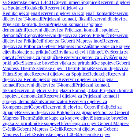
za Sistemske cijevi 1.4401
Cijevni umeci
Spojnice
Rezervni dijelovi
za Spojnice
Redukcije
Rezervni dijelovi za
Redukcije
Koljena
Rezervni dijelovi za Koljena
T-komadi
Rezervni
dijelovi za T-komadi
Prijelazni komadi, fiksni
Rezervni dijelovi za
Prijelazni komadi, fiksni
Prijelazni komadi i spojnice,
demontažni
Rezervni dijelovi za Prijelazni komadi i spojnice,
demontažni
Čepovi
Rezervni dijelovi za Čepovi
Priključci
Rezervni
dijelovi za Priključci
Pribor za Geberit Mapress inox
Rezervni
dijelovi za Pribor za Geberit Mapress inox
Zaštitne kape za krajeve
cijevi
Izolacije za priključke
Brtvila za cijevi i fitinge
Učvršćenja za
cijevi
Učvršćenja za priključke
Rezervni dijelovi za Učvršćenja za
priključke
Sistemske brtve
Set vijaka za prirubničke spojeve
Geberit
Mapress Therm
Sistemske cijevi Therm
Fitinzi
Rezervni dijelovi za
Fitinzi
Spojnice
Rezervni dijelovi za Spojnice
Redukcije
Rezervni
dijelovi za Redukcije
Koljena
Rezervni dijelovi za Koljena
T-
komadi
Rezervni dijelovi za T-komadi
Prijelazni komadi,
fiksni
Rezervni dijelovi za Prijelazni komadi, fiksni
Prijelazni komadi
i spojevi, demontažni
Rezervni dijelovi za Prijelazni komadi i
spojevi, demontažni
Kompenzatori
Rezervni dijelovi za
Kompenzatori
Čepovi
Rezervni dijelovi za Čepovi
Priključci za
grijanje
Rezervni dijelovi za Priključci za grijanje
Pribor za Geberit
Mapress Therm
Zaštitne kape za krajeve cijevi
Sistemske brtve
Set
vijaka za prirubničke spojeve
Učvršćenja za cijevi
Geberit Mapress
C-čelik
Geberit Mapress C-čelik
Rezervni dijelovi za Geberit
Mapress C-čelik
Sistemske cijevi 1.0034
Sistemske cijevi