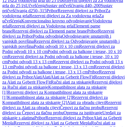
12 l/s
Za vodolovna grla do 25 l/s
Rezervni dijelovi za Za vodolovna
grla do 25 l/s
Učvršćenja
Sustav pričvršćivanja d40–200
Sustav
pričvršćivanja d250–315
Pribor
Rezervni dijelovi za Pribor
Za
vodolovna grla
Rezervni dijelovi za Za vodolovna grla
Za
učvršćenja
Konvencionalno krovno odvodnjavanje
Vodolovna
grla
Rezervni dijelovi za Vodolovna grla
Elementi parne
brane
Rezervni dijelovi za Elementi parne brane
Pribor
Rezervni
dijelovi za Pribor
Podna odvodnja
Odvodnjavanje unutarnjih i
vanjskih površina
Rezervni dijelovi za Odvodnjavanje unutarnjih i
vanjskih površina
Podni odvodi 10 x 10 cm
Rezervni dijelovi za
Podni odvodi 10 x 10 cm
Podni odvodi za balkone i terase, 10 x 10
cm
Rezervni dijelovi za Podni odvodi za balkone i terase, 10 x 10
cm
Podni odvodi 13 x 13 cm
Rezervni dijelovi za Podni odvodi 13 x
13 cm
Podni odvodi za balkone i terase, 13 x 13 cm
Rezervni dijelovi
za Podni odvodi za balkone i terase, 13 x 13 cm
Pribor
Rezervni
dijelovi za Pribor
Alati
Alati
Alati za Geberit FlowFit
Rezervni dijelovi
za Alati za Geberit FlowFit
Ručni alati za stiskanje
Rezervni dijelovi
za Ručni alati za stiskanje
Kompatibilnost alata za stiskanje
[1]
Rezervni dijelovi za Kompatibilnost alata za stiskanje
[1]
Kompatibilnost alata za stiskanje [2]
Rezervni dijelovi za
Kompatibilnost alata za stiskanje [2]
Alati za obradu cijevi
Rezervni
dijelovi za Alati za obradu cijevi
Čepovi za tlačnu probu
Rezervni
dijelovi za Čepovi za tlačnu probu
Oprema za ispitivanje
Uređaji za
stiskanje s alatima
Pribor
Rezervni dijelovi za Pribor
Alati za Geberit
Mepla
Rezervni dijelovi za Alati za Geberit Mepla
Ručni alati za