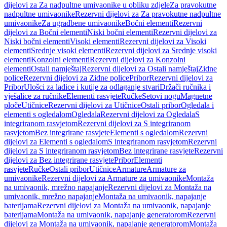
dijelovi za Za nadpultne umivaonike u obliku zdjele
Za pravokutne
nadpultne umivaonike
Rezervni dijelovi za Za pravokutne nadpultne
umivaonike
Za ugradbene umivaonike
Bočni elementi
Rezervni
dijelovi za Bočni elementi
Niski bočni elementi
Rezervni dijelovi za
Niski bočni elementi
Visoki elementi
Rezervni dijelovi za Visoki
elementi
Srednje visoki elementi
Rezervni dijelovi za Srednje visoki
elementi
Konzolni elementi
Rezervni dijelovi za Konzolni
elementi
Ostali namještaj
Rezervni dijelovi za Ostali namještaj
Zidne
police
Rezervni dijelovi za Zidne police
Pribor
Rezervni dijelovi za
Pribor
Ulošci za ladice i kutije za odlaganje stvari
Držači ručnika i
vješalice za ručnike
Elementi rasvjete
Ručke
Setovi nogu
Magnetne
ploče
Utičnice
Rezervni dijelovi za Utičnice
Ostali pribor
Ogledala i
elementi s ogledalom
Ogledala
Rezervni dijelovi za Ogledala
S
integriranom rasvjetom
Rezervni dijelovi za S integriranom
rasvjetom
Bez integrirane rasvjete
Elementi s ogledalom
Rezervni
dijelovi za Elementi s ogledalom
S integriranom rasvjetom
Rezervni
dijelovi za S integriranom rasvjetom
Bez integrirane rasvjete
Rezervni
dijelovi za Bez integrirane rasvjete
Pribor
Elementi
rasvjete
Ručke
Ostali pribor
Utičnice
Armature
Armature za
umivaonike
Rezervni dijelovi za Armature za umivaonike
Montaža
na umivaonik, mrežno napajanje
Rezervni dijelovi za Montaža na
umivaonik, mrežno napajanje
Montaža na umivaonik, napajanje
baterijama
Rezervni dijelovi za Montaža na umivaonik, napajanje
baterijama
Montaža na umivaonik, napajanje generatorom
Rezervni
dijelovi za Montaža na umivaonik, napajanje generatorom
Montaža