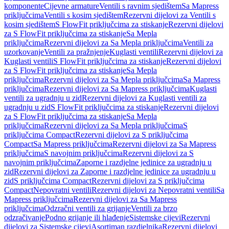
komponente
Cijevne armature
Ventili s ravnim sjedištem
Sa Mapress
priključcima
Ventili s kosim sjedištem
Rezervni dijelovi za Ventili s
kosim sjedištem
S FlowFit priključcima za stiskanje
Rezervni dijelovi
za S FlowFit priključcima za stiskanje
Sa Mepla
priključcima
Rezervni dijelovi za Sa Mepla priključcima
Ventili za
uzorkovanje
Ventili za pražnjenje
Kuglasti ventili
Rezervni dijelovi za
Kuglasti ventili
S FlowFit priključcima za stiskanje
Rezervni dijelovi
za S FlowFit priključcima za stiskanje
Sa Mepla
priključcima
Rezervni dijelovi za Sa Mepla priključcima
Sa Mapress
priključcima
Rezervni dijelovi za Sa Mapress priključcima
Kuglasti
ventili za ugradnju u zid
Rezervni dijelovi za Kuglasti ventili za
ugradnju u zid
S FlowFit priključcima za stiskanje
Rezervni dijelovi
za S FlowFit priključcima za stiskanje
Sa Mepla
priključcima
Rezervni dijelovi za Sa Mepla priključcima
S
priključcima Compact
Rezervni dijelovi za S priključcima
Compact
Sa Mapress priključcima
Rezervni dijelovi za Sa Mapress
priključcima
S navojnim priključcima
Rezervni dijelovi za S
navojnim priključcima
Zaporne i razdjelne jedinice za ugradnju u
zid
Rezervni dijelovi za Zaporne i razdjelne jedinice za ugradnju u
zid
S priključcima Compact
Rezervni dijelovi za S priključcima
Compact
Nepovratni ventili
Rezervni dijelovi za Nepovratni ventili
Sa
Mapress priključcima
Rezervni dijelovi za Sa Mapress
priključcima
Odzračni ventili za grijanje
Ventili za brzo
odzračivanje
Podno grijanje ili hlađenje
Sistemske cijevi
Rezervni
dijelovi za Sistemske cijevi
Asortiman razdjelnika
Rezervni dijelovi