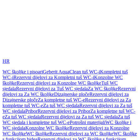
HR
WC školjke i pisoari
Geberit AquaClean tuš WC-i
Kompletni tuš
WC-i
Rezervni dijelovi za Kompletni tuš WC-i
Konzolne WC
školjke
Rezervni dijelovi za Konzolne WC školjke
Tuš WC
sjedala
Rezervni dijelovi za Tuš WC sjedala
Za WC školjke
Rezervni
dijelovi za Za WC školjke
Dizajnerske ploče
Rezervni dijelovi za
Dizajnerske ploče
Za kompletne tuš WC-e
Rezervni dijelovi za Za
kompletne tuš WC-e
Za tuš WC sjedala
Rezervni dijelovi za Za tuš
WC sjedala
Pribor
Rezervni dijelovi za Pribor
Za kompletne tuš WC-
e
Za tuš WC sjedala
Rezervni dijelovi za Za tuš WC sjedala
Za tuš
WC sjedala i kompletne tuš WC-e
Potrošni materijali
WC školjke i
WC sjedala
Konzolne WC školjke
Rezervni dijelovi za Konzolne
WC školjke
WC školjke
Rezervni dijelovi za WC školjke
WC školjke
s funkcijom bidea
Rezervni dijelovi za WC školjke s funkcijom