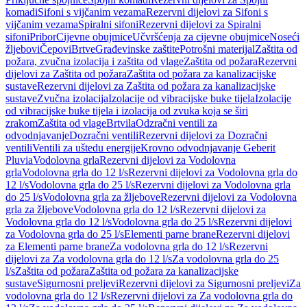
komadi
Sifoni s vijčanim vezama
Rezervni dijelovi za Sifoni s
vijčanim vezama
Spiralni sifoni
Rezervni dijelovi za Spiralni
sifoni
Pribor
Cijevne obujmice
Učvršćenja za cijevne obujmice
Noseći
žljebovi
Čepovi
Brtve
Građevinske zaštite
Potrošni materijal
Zaštita od
požara, zvučna izolacija i zaštita od vlage
Zaštita od požara
Rezervni
dijelovi za Zaštita od požara
Zaštita od požara za kanalizacijske
sustave
Rezervni dijelovi za Zaštita od požara za kanalizacijske
sustave
Zvučna izolacija
Izolacije od vibracijske buke tijela
Izolacije
od vibracijske buke tijela i izolacija od zvuka koja se širi
zrakom
Zaštita od vlage
Brtvila
Odzračni ventili za
odvodnjavanje
Dozračni ventili
Rezervni dijelovi za Dozračni
ventili
Ventili za uštedu energije
Krovno odvodnjavanje Geberit
Pluvia
Vodolovna grla
Rezervni dijelovi za Vodolovna
grla
Vodolovna grla do 12 l/s
Rezervni dijelovi za Vodolovna grla do
12 l/s
Vodolovna grla do 25 l/s
Rezervni dijelovi za Vodolovna grla
do 25 l/s
Vodolovna grla za žljebove
Rezervni dijelovi za Vodolovna
grla za žljebove
Vodolovna grla do 12 l/s
Rezervni dijelovi za
Vodolovna grla do 12 l/s
Vodolovna grla do 25 l/s
Rezervni dijelovi
za Vodolovna grla do 25 l/s
Elementi parne brane
Rezervni dijelovi
za Elementi parne brane
Za vodolovna grla do 12 l/s
Rezervni
dijelovi za Za vodolovna grla do 12 l/s
Za vodolovna grla do 25
l/s
Zaštita od požara
Zaštita od požara za kanalizacijske
sustave
Sigurnosni preljevi
Rezervni dijelovi za Sigurnosni preljevi
Za
vodolovna grla do 12 l/s
Rezervni dijelovi za Za vodolovna grla do