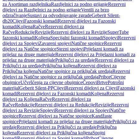
za Asortiman razdjelnika
Razdjelnici za podno grijanje
Rezervni
dijelovi za Razdjelnici za podno grijanje
Ventili za brzo
odzračivanje
Sustavi za odvodnjavanje zgrade
Geberit Silent-
db20
Cijevi
Fazonski komadi
Rezervni dijelovi za Fazonski
komadi
Koljena
Račve
Rezervni dijelovi za
Račve
Redukcije
Revizije
Rezervni dijelovi za Revizije
SuperTube
fazonski komadi
Koljena
Specijalni fazonski komadi
Spojevi
Rezervni
dijelovi za Spojevi
Zavareni spojevi
Natične spojnice
Rezervni
dijelovi za Natične spojnice
Stezni spojevi
Prijelazni komadi za
prijelaz na druge materijale
Rezervni dijelovi za Prijelazni komadi za
prijelaz na druge materijale
Priključci za uređaje
Rezervni dijelovi za
Priključci za uređaje
Priključna koljena
Rezervni dijelovi za
Priključna koljena
Natične spojnice za priključak uređaja
Rezervni
dijelovi za Natične spojnice za priključak uređaja
Pribor
Cijevne
obujmice
Učvršćenja za cijevne obujmice
Čepovi
Brtve
Potrošni
materijal
Geberit Silent-PP
Cijevi
Rezervni dijelovi za Cijevi
Fazonski
komadi
Rezervni dijelovi za Fazonski komadi
Koljena
Rezervni
dijelovi za Koljena
Račve
Rezervni dijelovi za
Račve
Redukcije
Rezervni dijelovi za Redukcije
Revizije
Rezervni
dijelovi za Revizije
Spojevi
Rezervni dijelovi za Spojevi
Natične
spojnice
Rezervni dijelovi za Natične spojnice
Kandžaste
spojnice
Prijelazni komadi za prijelaz na druge materijale
Priključci za
uređaje
Rezervni dijelovi za Priključci za uređaje
Priključna
koljena
Rezervni dijelovi za Priključna koljena
Spojni
komadi
Rezervni dijelovi za Spojni komadi
Pribor
Cijevne