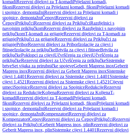
komadi
Rezervni dijelovi za T-komadi
Prijelazni komadi,
fiksni
Rezervni dijelovi za Prijelazni komadi, fiksni
Prijelazni komadi
i spojnice, demontažni
Rezervni dijelovi za Prijelazni komadi i
spojnice, demontažni
Čepovi
Rezervni dijelovi za
Čepovi
Priključci
Rezervni dijelovi za Priključci
Razdjelnici s
navojnim priključkom
Rezervni dijelovi za Razdjelnici s navojnim
priključkom
T-komadi za grijanje
Rezervni dijelovi za T-komadi za
grijanje
Priključci za grijanje
Rezervni dijelovi za Priključci za
grijanje
Pribor
Rezervni dijelovi za Pribor
Izolacije za cijevi i
fitinge
Izolacije za priključke
Brtvila za cijevi i fitinge
Brtvila za
priključke
Poklopci za cijevi
Učvršćenja za cijevi
Učvršćenja za
priključke
Rezervni dijelovi za Učvršćenja za priključke
Sistemske
brtve
Set vijaka za prirubničke spojeve
Geberit Mapress inox
Geberit
Mapress inox
Rezervni dijelovi za Geberit Mapress inox
Sistemske
cijevi 1.4401
Rezervni dijelovi za Sistemske cijevi 1.4401
Sistemske
cijevi 1.4521
Rezervni dijelovi za Sistemske cijevi 1.4521
Cijevni
umeci
Spojnice
Rezervni dijelovi za Spojnice
Redukcije
Rezervni
dijelovi za Redukcije
Koljena
Rezervni dijelovi za Koljena
T-
komadi
Rezervni dijelovi za T-komadi
Prijelazni komadi,
fiksni
Rezervni dijelovi za Prijelazni komadi, fiksni
Prijelazni komadi
i spojnice, demontažni
Rezervni dijelovi za Prijelazni komadi i
spojnice, demontažni
Kompenzatori
Rezervni dijelovi za
Kompenzatori
Čepovi
Rezervni dijelovi za Čepovi
Priključci
Rezervni
dijelovi za Priključci
Geberit Mapress inox, plin
Rezervni dijelovi za
Geberit Mapress inox, plin
Sistemske cijevi 1.4401
Rezervni dijelovi