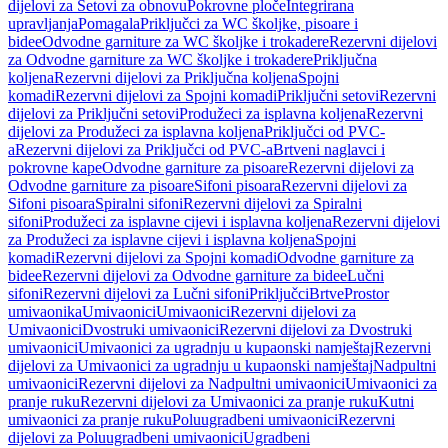
dijelovi za Setovi za obnovu
Pokrovne ploče
Integrirana
upravljanja
Pomagala
Priključci za WC školjke, pisoare i
bidee
Odvodne garniture za WC školjke i trokadere
Rezervni dijelovi
za Odvodne garniture za WC školjke i trokadere
Priključna
koljena
Rezervni dijelovi za Priključna koljena
Spojni
komadi
Rezervni dijelovi za Spojni komadi
Priključni setovi
Rezervni
dijelovi za Priključni setovi
Produžeci za isplavna koljena
Rezervni
dijelovi za Produžeci za isplavna koljena
Priključci od PVC-
a
Rezervni dijelovi za Priključci od PVC-a
Brtveni naglavci i
pokrovne kape
Odvodne garniture za pisoare
Rezervni dijelovi za
Odvodne garniture za pisoare
Sifoni pisoara
Rezervni dijelovi za
Sifoni pisoara
Spiralni sifoni
Rezervni dijelovi za Spiralni
sifoni
Produžeci za isplavne cijevi i isplavna koljena
Rezervni dijelovi
za Produžeci za isplavne cijevi i isplavna koljena
Spojni
komadi
Rezervni dijelovi za Spojni komadi
Odvodne garniture za
bidee
Rezervni dijelovi za Odvodne garniture za bidee
Lučni
sifoni
Rezervni dijelovi za Lučni sifoni
Priključci
Brtve
Prostor
umivaonika
Umivaonici
Umivaonici
Rezervni dijelovi za
Umivaonici
Dvostruki umivaonici
Rezervni dijelovi za Dvostruki
umivaonici
Umivaonici za ugradnju u kupaonski namještaj
Rezervni
dijelovi za Umivaonici za ugradnju u kupaonski namještaj
Nadpultni
umivaonici
Rezervni dijelovi za Nadpultni umivaonici
Umivaonici za
pranje ruku
Rezervni dijelovi za Umivaonici za pranje ruku
Kutni
umivaonici za pranje ruku
Poluugradbeni umivaonici
Rezervni
dijelovi za Poluugradbeni umivaonici
Ugradbeni