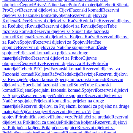
obujmice
Čepovi
Brtve
Zaštitne kape
Potrošni materijal
Geberit Silent-
Pro
Cijevi
Rezervni dijelovi za Cijevi
Fazonski komadi
Rezervni
dijelovi za Fazonski komadi
Koljena
Rezervni dijelovi za
Koljena
Račve
Rezervni dijelovi za Račve
Redukcije
Rezervni dijelovi
za Redukcije
Revizije
Rezervni dijelovi za Revizije
SuperTube
fazonski komadi
Rezervni dijelovi za SuperTube fazonski
komadi
Koljena
Rezervni dijelovi za Koljena
Račve
Rezervni dijelovi
za Račve
Spojevi
Rezervni dijelovi za Spojevi
Natične
spojnice
Rezervni dijelovi za Natične spojnice
Kandžaste
spojnice
Prijelazni komadi za prijelaz na druge
materijale
Pribor
Rezervni dijelovi za Pribor
Cijevne
obujmice
Čepovi
Brtve
Rezervni dijelovi za Brtve
Potrošni
materijal
Geberit PE
Cijevi
Fazonski komadi
Rezervni dijelovi za
Fazonski komadi
Koljena
Račve
Redukcije
Revizije
Rezervni dijelovi
za Revizije
Prijelazni komadi
Specijalni fazonski komadi
Rezervni
dijelovi za Specijalni fazonski komadi
SuperTube fazonski
komadi
Koljena
Specijalni fazonski komadi
Spojevi
Rezervni dijelovi
za Spojevi
Zavareni spojevi
Natične spojnice
Rezervni dijelovi za
Natične spojnice
Prijelazni komadi za prijelaz na druge
materijale
Rezervni dijelovi za Prijelazni komadi za prijelaz na druge
materijale
Vijčani spojevi
Rezervni dijelovi za Vijčani
spojevi
Prirubnički spojevi
Rubne veze
Priključci za uređaje
Rezervni
dijelovi za Priključci za uređaje
Priključna koljena
Rezervni dijelovi
za Priključna koljena
Priključne spojnice
Rezervni dijelovi za
Priključne spojnice
Spojni komadi
Rezervni dijelovi za Spojni