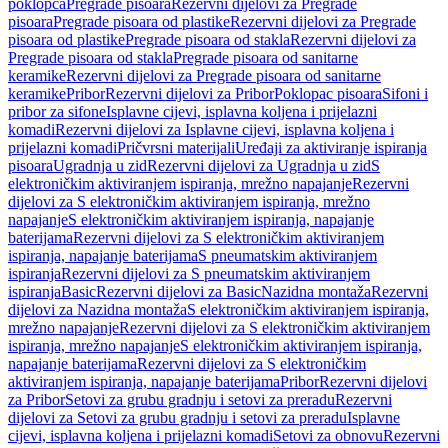
poklopca
Pregrade pisoara
Rezervni dijelovi za Pregrade
pisoara
Pregrade pisoara od plastike
Rezervni dijelovi za Pregrade
pisoara od plastike
Pregrade pisoara od stakla
Rezervni dijelovi za
Pregrade pisoara od stakla
Pregrade pisoara od sanitarne
keramike
Rezervni dijelovi za Pregrade pisoara od sanitarne
keramike
Pribor
Rezervni dijelovi za Pribor
Poklopac pisoara
Sifoni i
pribor za sifone
Isplavne cijevi, isplavna koljena i prijelazni
komadi
Rezervni dijelovi za Isplavne cijevi, isplavna koljena i
prijelazni komadi
Pričvrsni materijali
Uređaji za aktiviranje ispiranja
pisoara
Ugradnja u zid
Rezervni dijelovi za Ugradnja u zid
S
elektroničkim aktiviranjem ispiranja, mrežno napajanje
Rezervni
dijelovi za S elektroničkim aktiviranjem ispiranja, mrežno
napajanje
S elektroničkim aktiviranjem ispiranja, napajanje
baterijama
Rezervni dijelovi za S elektroničkim aktiviranjem
ispiranja, napajanje baterijama
S pneumatskim aktiviranjem
ispiranja
Rezervni dijelovi za S pneumatskim aktiviranjem
ispiranja
Basic
Rezervni dijelovi za Basic
Nazidna montaža
Rezervni
dijelovi za Nazidna montaža
S elektroničkim aktiviranjem ispiranja,
mrežno napajanje
Rezervni dijelovi za S elektroničkim aktiviranjem
ispiranja, mrežno napajanje
S elektroničkim aktiviranjem ispiranja,
napajanje baterijama
Rezervni dijelovi za S elektroničkim
aktiviranjem ispiranja, napajanje baterijama
Pribor
Rezervni dijelovi
za Pribor
Setovi za grubu gradnju i setovi za preradu
Rezervni
dijelovi za Setovi za grubu gradnju i setovi za preradu
Isplavne
cijevi, isplavna koljena i prijelazni komadi
Setovi za obnovu
Rezervni