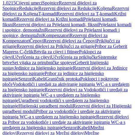
1.0215
Cijevni umeci
Spojnice
Rezervni dijelovi za
Spojnice
Redukcije
Rezervni dijelovi za Redukcije
Koljena
Rezervni
dijelovi za Koljena
T-komadi
Rezervni dijelovi za T-komadi
Križni
komadi
Rezervni dijelovi za Križni komadi
Prijelazni komadi,
fiksni
Rezervni dijelovi za Prijelazni komadi, fiksni
Prijelazni komadi
i spojnice, demontažni
Rezervni dijelovi za Prijelazni komadi i
spojnice, demontažni
Kompenzatori
Rezervni dijelovi za
Kompenzatori
Čepovi
Rezervni dijelovi za Čepovi
Priključci za
grijanje
Rezervni dijelovi za Priključci za grijanje
Pribor za Geberit
Mapress C-čelik
Brtvila za cijevi i fitinge
Poklopci za
cijevi
Učvršćenja za cijevi
Učvršćenja za priključke
Sistemske
brtve
Set vijaka za prirubničke spojeve
Geberit higijenski
sustav
Jedinice za higijensko ispiranje
Rezervni dijelovi za Jedinice
za higijensko ispiranje
Pribor za jedinice za higijensko
ispiranje
Senzori
Kabeli
Graničnik protoka
Poklopci i pokrovne
ploče
Vodokotlići i uređaji za aktiviranje ispiranja WC-a s uređajem
za higijensko ispiranje
Rezervni dijelovi za Vodokotlići i uređaji za
aktiviranje ispiranja WC-a s uređajem za higijensko
ispiranje
Ugradbeni vodokotlići s uređajem za higijensko
ispiranje
Higijenski ugradbeni moduli
Rezervni dijelovi za Higijenski
ugradbeni moduli
Pribor za vodokotliće i uređaje za aktiviranje
ispiranja WC-a s uređajem za higijensko ispiranje
Rezervni dijelovi
za Pribor za vodokotliće i uređaje za aktiviranje ispiranja WC-a s
uređajem za higijensko ispiranje
Senzori
Kabeli
Mrežni
dijelovi
Rezervni dijelovi za Mrežni dijelovi
Mrežne