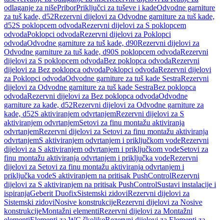
odlaganje za niše
Pribor
Priključci za tuševe i kade
Odvodne garniture
za tuš kade, d52
Rezervni dijelovi za Odvodne garniture za tuš kade,
d52
S poklopcem odvoda
Rezervni dijelovi za S poklopcem
odvoda
Poklopci odvoda
Rezervni dijelovi za Poklopci
odvoda
Odvodne garniture za tuš kade, d90
Rezervni dijelovi za
Odvodne garniture za tuš kade, d90
S poklopcem odvoda
Rezervni
dijelovi za S poklopcem odvoda
Bez poklopca odvoda
Rezervni
dijelovi za Bez poklopca odvoda
Poklopci odvoda
Rezervni dijelovi
za Poklopci odvoda
Odvodne garniture za tuš kade Sestra
Rezervni
dijelovi za Odvodne garniture za tuš kade Sestra
Bez poklopca
odvoda
Rezervni dijelovi za Bez poklopca odvoda
Odvodne
garniture za kade, d52
Rezervni dijelovi za Odvodne garniture za
kade, d52
S aktiviranjem odvrtanjem
Rezervni dijelovi za S
aktiviranjem odvrtanjem
Setovi za finu montažu aktiviranja
odvrtanjem
Rezervni dijelovi za Setovi za finu montažu aktiviranja
odvrtanjem
S aktiviranjem odvrtanjem i priključkom vode
Rezervni
dijelovi za S aktiviranjem odvrtanjem i priključkom vode
Setovi za
finu montažu aktiviranja odvrtanjem i priključka vode
Rezervni
dijelovi za Setovi za finu montažu aktiviranja odvrtanjem i
priključka vode
S aktiviranjem na pritisak PushControl
Rezervni
dijelovi za S aktiviranjem na pritisak PushControl
Sustavi instalacije i
ispiranja
Geberit Duofix
Sistemski zidovi
Rezervni dijelovi za
Sistemski zidovi
Nosive konstrukcije
Rezervni dijelovi za Nosive
konstrukcije
Montažni elementi
Rezervni dijelovi za Montažni
elementi
Elementi za WC školjke
Rezervni dijelovi za Elementi za