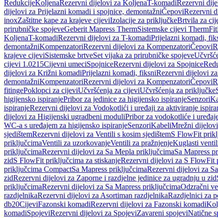
Redukcije
Koljena
Rezervni dijelovi za Koljena
T-komadi
Rezervni dij
dijelovi za Prijelazni komadi i spojnice, demontažni
Čepovi
Rezervni d
inox
Zaštitne kape za krajeve cijevi
Izolacije za priključke
Brtvila za cije
prirubničke spojeve
Geberit Mapress Therm
Sistemske cijevi Therm
Fit
Koljena
T-komadi
Rezervni dijelovi za T-komadi
Prijelazni komadi, fik
demontažni
Kompenzatori
Rezervni dijelovi za Kompenzatori
Čepovi
R
krajeve cijevi
Sistemske brtve
Set vijaka za prirubničke spojeve
Učvršće
cijevi 1.0215
Cijevni umeci
Spojnice
Rezervni dijelovi za Spojnice
Redu
dijelovi za Križni komadi
Prijelazni komadi, fiksni
Rezervni dijelovi za
demontažni
Kompenzatori
Rezervni dijelovi za Kompenzatori
Čepovi
R
fitinge
Poklopci za cijevi
Učvršćenja za cijevi
Učvršćenja za priključke
higijensko ispiranje
Pribor za jedinice za higijensko ispiranje
Senzori
Ka
ispiranje
Rezervni dijelovi za Vodokotlići i uređaji za aktiviranje ispi
dijelovi za Higijenski ugradbeni moduli
Pribor za vodokotliće i uređaj
WC-a s uređajem za higijensko ispiranje
Senzori
Kabeli
Mrežni dijelovi
sjedištem
Rezervni dijelovi za Ventili s kosim sjedištem
S FlowFit prikl
priključcima
Ventili za uzorkovanje
Ventili za pražnjenje
Kuglasti ventil
priključcima
Rezervni dijelovi za Sa Mepla priključcima
Sa Mapress pr
zid
S FlowFit priključcima za stiskanje
Rezervni dijelovi za S FlowFit 
priključcima Compact
Sa Mapress priključcima
Rezervni dijelovi za S
zid
Rezervni dijelovi za Zaporne i razdjelne jedinice za ugradnju u zid
priključcima
Rezervni dijelovi za Sa Mapress priključcima
Odzračni ven
razdjelnika
Rezervni dijelovi za Asortiman razdjelnika
Razdjelnici za p
db20
Cijevi
Fazonski komadi
Rezervni dijelovi za Fazonski komadi
Kol
komadi
Spojevi
Rezervni dijelovi za Spojevi
Zavareni spojevi
Natične s