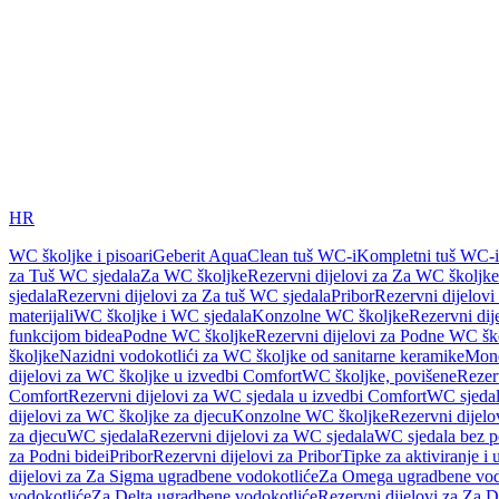
HR
WC školjke i pisoari
Geberit AquaClean tuš WC-i
Kompletni tuš WC-i
za Tuš WC sjedala
Za WC školjke
Rezervni dijelovi za Za WC školjke
sjedala
Rezervni dijelovi za Za tuš WC sjedala
Pribor
Rezervni dijelovi
materijali
WC školjke i WC sjedala
Konzolne WC školjke
Rezervni di
funkcijom bidea
Podne WC školjke
Rezervni dijelovi za Podne WC šk
školjke
Nazidni vodokotlići za WC školjke od sanitarne keramike
Mon
dijelovi za WC školjke u izvedbi Comfort
WC školjke, povišene
Rezer
Comfort
Rezervni dijelovi za WC sjedala u izvedbi Comfort
WC sjeda
dijelovi za WC školjke za djecu
Konzolne WC školjke
Rezervni dijel
za djecu
WC sjedala
Rezervni dijelovi za WC sjedala
WC sjedala bez p
za Podni bidei
Pribor
Rezervni dijelovi za Pribor
Tipke za aktiviranje i 
dijelovi za Za Sigma ugradbene vodokotliće
Za Omega ugradbene vod
vodokotliće
Za Delta ugradbene vodokotliće
Rezervni dijelovi za Za 