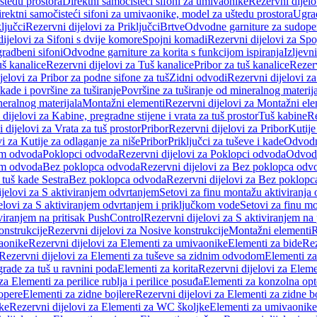
štedu prostora
Direktni samočisteći sifoni za umivaonike
Rezervni dijelo
irektni samočisteći sifoni za umivaonike, model za uštedu prostora
Ugrad
ljučci
Rezervni dijelovi za Priključci
Brtve
Odvodne garniture za sudope
ijelovi za Sifoni s dvije komore
Spojni komadi
Rezervni dijelovi za Sp
radbeni sifoni
Odvodne garniture za korita s funkcijom ispiranja
Izljevni
š kanalice
Rezervni dijelovi za Tuš kanalice
Pribor za tuš kanalice
Rezerv
jelovi za Pribor za podne sifone za tuš
Zidni odvodi
Rezervni dijelovi z
kade i površine za tuširanje
Površine za tuširanje od mineralnog materij
neralnog materijala
Montažni elementi
Rezervni dijelovi za Montažni ele
dijelovi za Kabine, pregradne stijene i vrata za tuš prostor
Tuš kabine
Re
 dijelovi za Vrata za tuš prostor
Pribor
Rezervni dijelovi za Pribor
Kutije
i za Kutije za odlaganje za niše
Pribor
Priključci za tuševe i kade
Odvodne
em odvoda
Poklopci odvoda
Rezervni dijelovi za Poklopci odvoda
Odvodn
em odvoda
Bez poklopca odvoda
Rezervni dijelovi za Bez poklopca odv
 tuš kade Sestra
Bez poklopca odvoda
Rezervni dijelovi za Bez poklop
jelovi za S aktiviranjem odvrtanjem
Setovi za finu montažu aktiviranja
elovi za S aktiviranjem odvrtanjem i priključkom vode
Setovi za finu mo
viranjem na pritisak PushControl
Rezervni dijelovi za S aktiviranjem na
onstrukcije
Rezervni dijelovi za Nosive konstrukcije
Montažni elementi
R
aonike
Rezervni dijelovi za Elementi za umivaonike
Elementi za bide
Rez
Rezervni dijelovi za Elementi za tuševe sa zidnim odvodom
Elementi za
grade za tuš u ravnini poda
Elementi za korita
Rezervni dijelovi za Eleme
za Elementi za perilice rublja i perilice posuđa
Elementi za konzolna opt
opere
Elementi za zidne bojlere
Rezervni dijelovi za Elementi za zidne b
ke
Rezervni dijelovi za Elementi za WC školjke
Elementi za umivaonike