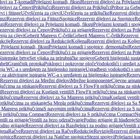
elovi za T-komadi
Prijelazni komadi, fiksni
Rezervni dijelovi za Prijelazn
ijelovi za Čepovi
Priključci
Rezervni dijelovi za Priključci
Pribor za Gebe
vi i fitinge
Učvršćenja za cijevi
Učvršćenja za priključke
Rezervni dijelo
inzi
Rezervni dijelovi za Fitinzi
Spojnice
Rezervni dijelovi za Spojnice
Re
sni
Rezervni dijelovi za Prijelazni komadi, fiksni
Prijelazni komadi i spo
ezervni dijelovi za Čepovi
Priključci za grijanje
Rezervni dijelovi za Prik
nja za cijevi
Geberit Mapress C-čelik
Geberit Mapress C-čelik
Rezervni 
kcije
Rezervni dijelovi za Redukcije
Koljena
Rezervni dijelovi za Kolje
 Prijelazni komadi, fiksni
Prijelazni komadi i spojnice, demontažni
Rezerv
ezervni dijelovi za Čepovi
Priključci za grijanje
Rezervni dijelovi za Prik
Sistemske brtve
Set vijaka za prirubničke spojeve
Geberit higijenski sust
beli
Graničnik protoka
Poklopci i pokrovne ploče
Vodokotlići i uređaji 
ranja WC-a s uređajem za higijensko ispiranje
Ugradbeni vodokotlići s ure
e za aktiviranje ispiranja WC-a s uređajem za higijensko ispiranje
Rezervn
Rezervni dijelovi za Mrežni dijelovi
Mrežne komponente
Cijevne armat
jučcima za stiskanje
Rezervni dijelovi za S FlowFit priključcima za stis
i
Rezervni dijelovi za Kuglasti ventili
S FlowFit priključcima za stiskanj
iključcima
Rezervni dijelovi za Sa Mapress priključcima
Kuglasti ventil
priključcima za stiskanje
Sa Mepla priključcima
Rezervni dijelovi za Sa
a Mapress priključcima
S navojnim priključcima
Rezervni dijelovi za S n
S priključcima Compact
Rezervni dijelovi za S priključcima Compact
Ne
tili za grijanje
Ventili za brzo odzračivanje
Podno grijanje ili hlađenje
Si
odno grijanje
Rezervni dijelovi za Razdjelnici za podno grijanje
Ventili 
jena
Račve
Rezervni dijelovi za Račve
Redukcije
Revizije
Rezervni dijelo
pojnice
Rezervni dijelovi za Natične spojnice
Stezni spojevi
Prijelazni ko