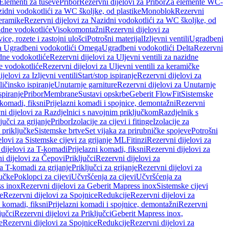
 Elementi za tuševe
Pribor
Rezervni dijelovi za Pribor
Za elemente WC-
zidni vodokotlići za WC školjke, od plastike
Monoblok
Rezervni
keramike
Rezervni dijelovi za Nazidni vodokotlići za WC školjke, od
zidne vodokotliće
Visokomontažni
Rezervni dijelovi za
ce, rozete i zastojni ulošci
Potrošni materijal
Izljevni ventili
Ugradbeni
za Ugradbeni vodokotlići Omega
Ugradbeni vodokotlići Delta
Rezervni
idne vodokotliće
Rezervni dijelovi za Uljevni ventili za nazidne
ke vodokotliće
Rezervni dijelovi za Uljevni ventili za keramičke
jelovi za Izljevni ventili
Start/stop ispiranje
Rezervni dijelovi za
ičinsko ispiranje
Unutarnje garniture
Rezervni dijelovi za Unutarnje
spiranje
Pribor
Membrane
Sustavi opskrbe
Geberit FlowFit
Sistemske
 komadi, fiksni
Prijelazni komadi i spojnice, demontažni
Rezervni
ni dijelovi za Razdjelnici s navojnim priključkom
Razdjelnik s
jučci za grijanje
Pribor
Izolacije za cijevi i fitinge
Izolacije za
 priključke
Sistemske brtve
Set vijaka za prirubničke spojeve
Potrošni
elovi za Sistemske cijevi za grijanje ML
Fitinzi
Rezervni dijelovi za
 dijelovi za T-komadi
Prijelazni komadi, fiksni
Rezervni dijelovi za
i dijelovi za Čepovi
Priključci
Rezervni dijelovi za
za T-komadi za grijanje
Priključci za grijanje
Rezervni dijelovi za
jučke
Poklopci za cijevi
Učvršćenja za cijevi
Učvršćenja za
s inox
Rezervni dijelovi za Geberit Mapress inox
Sistemske cijevi
e
Rezervni dijelovi za Spojnice
Redukcije
Rezervni dijelovi za
i komadi, fiksni
Prijelazni komadi i spojnice, demontažni
Rezervni
jučci
Rezervni dijelovi za Priključci
Geberit Mapress inox,
e
Rezervni dijelovi za Spojnice
Redukcije
Rezervni dijelovi za