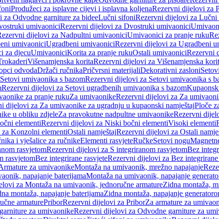
foni
Produžeci za isplavne cijevi i isplavna koljena
Rezervni dijelovi za P
i za Odvodne garniture za bidee
Lučni sifoni
Rezervni dijelovi za Lučni 
ostruki umivaonici
Rezervni dijelovi za Dvostruki umivaonici
Umivaoni
ezervni dijelovi za Nadpultni umivaonici
Umivaonici za pranje ruku
Rez
beni umivaonici
Ugradbeni umivaonici
Rezervni dijelovi za Ugradbeni u
i za djecu
Umivaonici
Korita za pranje ruku
Ostali umivaonici
Rezervni d
Trokaderi
Višenamjenska korita
Rezervni dijelovi za Višenamjenska kori
opci odvoda
Držači ručnika
Pričvrsni materijali
Dekorativni zasloni
Setov
Setovi umivaonika s bazom
Rezervni dijelovi za Setovi umivaonika s 
m
Rezervni dijelovi za Setovi ugradbenih umivaonika s bazom
Kupaonski
vaonike za pranje ruku
Za umivaonike
Rezervni dijelovi za Za umivaon
i dijelovi za Za umivaonike za ugradnju u kupaonski namještaj
Ploče z
ike u obliku zdjele
Za pravokutne nadpultne umivaonike
Rezervni dije
očni elementi
Rezervni dijelovi za Niski bočni elementi
Visoki elementi
i za Konzolni elementi
Ostali namještaj
Rezervni dijelovi za Ostali namje
nika i vješalice za ručnike
Elementi rasvjete
Ručke
Setovi nogu
Magnetne
ranom rasvjetom
Rezervni dijelovi za S integriranom rasvjetom
Bez integr
om rasvjetom
Bez integrirane rasvjete
Rezervni dijelovi za Bez integrirane
 Armature za umivaonike
Montaža na umivaonik, mrežno napajanje
Reze
aonik, napajanje baterijama
Montaža na umivaonik, napajanje generat
jelovi za Montaža na umivaonik, jednoručne armature
Zidna montaža, m
dna montaža, napajanje baterijama
Zidna montaža, napajanje generator
ručne armature
Pribor
Rezervni dijelovi za Pribor
Za armature za umivao
arniture za umivaonike
Rezervni dijelovi za Odvodne garniture za um