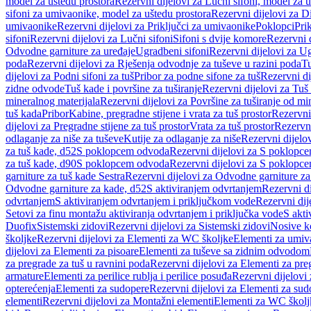
model za uštedu prostora
Rezervni dijelovi za Lučni sifoni, model za u
sifoni za umivaonike, model za uštedu prostora
Rezervni dijelovi za D
umivaonike
Rezervni dijelovi za Priključci za umivaonike
Poklopci
Prik
sifoni
Rezervni dijelovi za Lučni sifoni
Sifoni s dvije komore
Rezervni d
Odvodne garniture za uređaje
Ugradbeni sifoni
Rezervni dijelovi za Ug
poda
Rezervni dijelovi za Rješenja odvodnje za tuševe u razini poda
Tu
dijelovi za Podni sifoni za tuš
Pribor za podne sifone za tuš
Rezervni di
zidne odvode
Tuš kade i površine za tuširanje
Rezervni dijelovi za Tuš 
mineralnog materijala
Rezervni dijelovi za Površine za tuširanje od mi
tuš kada
Pribor
Kabine, pregradne stijene i vrata za tuš prostor
Rezervni 
dijelovi za Pregradne stijene za tuš prostor
Vrata za tuš prostor
Rezervni
odlaganje za niše za tuševe
Kutije za odlaganje za niše
Rezervni dijelov
za tuš kade, d52
S poklopcem odvoda
Rezervni dijelovi za S poklopc
za tuš kade, d90
S poklopcem odvoda
Rezervni dijelovi za S poklopc
garniture za tuš kade Sestra
Rezervni dijelovi za Odvodne garniture za
Odvodne garniture za kade, d52
S aktiviranjem odvrtanjem
Rezervni di
odvrtanjem
S aktiviranjem odvrtanjem i priključkom vode
Rezervni dij
Setovi za finu montažu aktiviranja odvrtanjem i priključka vode
S akti
Duofix
Sistemski zidovi
Rezervni dijelovi za Sistemski zidovi
Nosive k
školjke
Rezervni dijelovi za Elementi za WC školjke
Elementi za umiv
dijelovi za Elementi za pisoare
Elementi za tuševe sa zidnim odvodom
za pregrade za tuš u ravnini poda
Rezervni dijelovi za Elementi za pre
armature
Elementi za perilice rublja i perilice posuđa
Rezervni dijelovi 
opterećenja
Elementi za sudopere
Rezervni dijelovi za Elementi za sud
elementi
Rezervni dijelovi za Montažni elementi
Elementi za WC školj