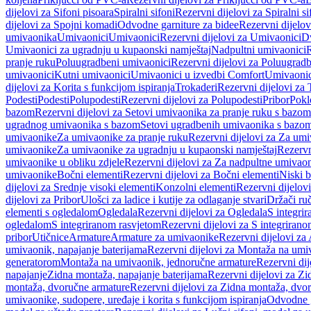
dijelovi za Sifoni pisoara
Spiralni sifoni
Rezervni dijelovi za Spiralni si
dijelovi za Spojni komadi
Odvodne garniture za bidee
Rezervni dijelov
umivaonika
Umivaonici
Umivaonici
Rezervni dijelovi za Umivaonici
Dv
Umivaonici za ugradnju u kupaonski namještaj
Nadpultni umivaonici
R
pranje ruku
Poluugradbeni umivaonici
Rezervni dijelovi za Poluugrad
umivaonici
Kutni umivaonici
Umivaonici u izvedbi Comfort
Umivaonic
dijelovi za Korita s funkcijom ispiranja
Trokaderi
Rezervni dijelovi za 
Podesti
Podesti
Polupodesti
Rezervni dijelovi za Polupodesti
Pribor
Pokl
bazom
Rezervni dijelovi za Setovi umivaonika za pranje ruku s bazom
ugradnog umivaonika s bazom
Setovi ugradbenih umivaonika s bazo
umivaonike
Za umivaonike za pranje ruku
Rezervni dijelovi za Za umi
umivaonike
Za umivaonike za ugradnju u kupaonski namještaj
Rezervn
umivaonike u obliku zdjele
Rezervni dijelovi za Za nadpultne umivaon
umivaonike
Bočni elementi
Rezervni dijelovi za Bočni elementi
Niski b
dijelovi za Srednje visoki elementi
Konzolni elementi
Rezervni dijelov
dijelovi za Pribor
Ulošci za ladice i kutije za odlaganje stvari
Držači ruč
elementi s ogledalom
Ogledala
Rezervni dijelovi za Ogledala
S integri
ogledalom
S integriranom rasvjetom
Rezervni dijelovi za S integriran
pribor
Utičnice
Armature
Armature za umivaonike
Rezervni dijelovi za
umivaonik, napajanje baterijama
Rezervni dijelovi za Montaža na umiv
generatorom
Montaža na umivaonik, jednoručne armature
Rezervni di
napajanje
Zidna montaža, napajanje baterijama
Rezervni dijelovi za Zi
montaža, dvoručne armature
Rezervni dijelovi za Zidna montaža, dvo
umivaonike, sudopere, uređaje i korita s funkcijom ispiranja
Odvodne g