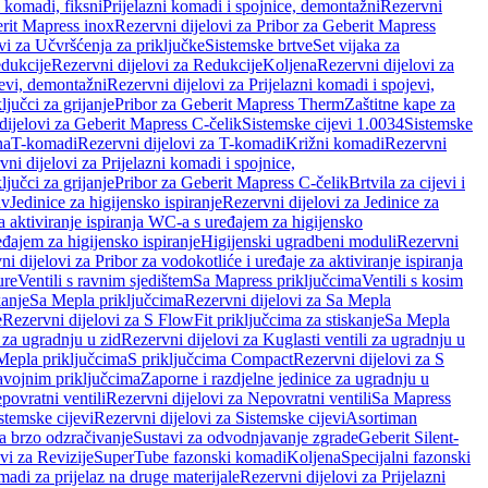
i komadi, fiksni
Prijelazni komadi i spojnice, demontažni
Rezervni
rit Mapress inox
Rezervni dijelovi za Pribor za Geberit Mapress
vi za Učvršćenja za priključke
Sistemske brtve
Set vijaka za
dukcije
Rezervni dijelovi za Redukcije
Koljena
Rezervni dijelovi za
jevi, demontažni
Rezervni dijelovi za Prijelazni komadi i spojevi,
ljučci za grijanje
Pribor za Geberit Mapress Therm
Zaštitne kape za
dijelovi za Geberit Mapress C-čelik
Sistemske cijevi 1.0034
Sistemske
na
T-komadi
Rezervni dijelovi za T-komadi
Križni komadi
Rezervni
ni dijelovi za Prijelazni komadi i spojnice,
ljučci za grijanje
Pribor za Geberit Mapress C-čelik
Brtvila za cijevi i
av
Jedinice za higijensko ispiranje
Rezervni dijelovi za Jedinice za
za aktiviranje ispiranja WC-a s uređajem za higijensko
đajem za higijensko ispiranje
Higijenski ugradbeni moduli
Rezervni
i dijelovi za Pribor za vodokotliće i uređaje za aktiviranje ispiranja
ure
Ventili s ravnim sjedištem
Sa Mapress priključcima
Ventili s kosim
kanje
Sa Mepla priključcima
Rezervni dijelovi za Sa Mepla
e
Rezervni dijelovi za S FlowFit priključcima za stiskanje
Sa Mepla
i za ugradnju u zid
Rezervni dijelovi za Kuglasti ventili za ugradnju u
 Mepla priključcima
S priključcima Compact
Rezervni dijelovi za S
avojnim priključcima
Zaporne i razdjelne jedinice za ugradnju u
povratni ventili
Rezervni dijelovi za Nepovratni ventili
Sa Mapress
stemske cijevi
Rezervni dijelovi za Sistemske cijevi
Asortiman
za brzo odzračivanje
Sustavi za odvodnjavanje zgrade
Geberit Silent-
vi za Revizije
SuperTube fazonski komadi
Koljena
Specijalni fazonski
madi za prijelaz na druge materijale
Rezervni dijelovi za Prijelazni