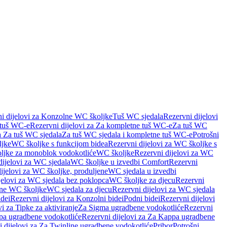
i dijelovi za Konzolne WC školjke
Tuš WC sjedala
Rezervni dijelovi
 tuš WC-e
Rezervni dijelovi za Za kompletne tuš WC-e
Za tuš WC
a Za tuš WC sjedala
Za tuš WC sjedala i kompletne tuš WC-e
Potrošni
ljke
WC školjke s funkcijom bidea
Rezervni dijelovi za WC školjke s
oljke za monoblok vodokotliće
WC školjke
Rezervni dijelovi za WC
dijelovi za WC sjedala
WC školjke u izvedbi Comfort
Rezervni
ijelovi za WC školjke, produljene
WC sjedala u izvedbi
jelovi za WC sjedala bez poklopca
WC školjke za djecu
Rezervni
dne WC školjke
WC sjedala za djecu
Rezervni dijelovi za WC sjedala
dei
Rezervni dijelovi za Konzolni bidei
Podni bidei
Rezervni dijelovi
i za Tipke za aktiviranje
Za Sigma ugradbene vodokotliće
Rezervni
a ugradbene vodokotliće
Rezervni dijelovi za Za Kappa ugradbene
 dijelovi za Za Twinline ugradbene vodokotliće
Pribor
Potrošni