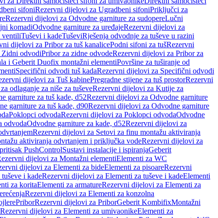
vi za Direktni samočisteći sifoni za umivaonike
Direktni samočisteći
beni sifoni
Rezervni dijelovi za Ugradbeni sifoni
Priključci za
re
Rezervni dijelovi za Odvodne garniture za sudopere
Lučni
ojni komadi
Odvodne garniture za uređaje
Rezervni dijelovi za
 ventili
Tuševi i kade
Tuševi
Rješenja odvodnje za tuševe u razini
ni dijelovi za Pribor za tuš kanalice
Podni sifoni za tuš
Rezervni
a Zidni odvodi
Pribor za zidne odvode
Rezervni dijelovi za Pribor za
ala i Geberit Duofix montažni elementi
Površine za tuširanje od
menti
Specifični odvodi tuš kada
Rezervni dijelovi za Specifični odvodi
zervni dijelovi za Tuš kabine
Pregradne stijene za tuš prostor
Rezervni
 za odlaganje za niše za tuševe
Rezervni dijelovi za Kutije za
 garniture za tuš kade, d52
Rezervni dijelovi za Odvodne garniture
e garniture za tuš kade, d90
Rezervni dijelovi za Odvodne garniture
oda
Poklopci odvoda
Rezervni dijelovi za Poklopci odvoda
Odvodne
ca odvoda
Odvodne garniture za kade, d52
Rezervni dijelovi za
 odvrtanjem
Rezervni dijelovi za Setovi za finu montažu aktiviranja
ntažu aktiviranja odvrtanjem i priključka vode
Rezervni dijelovi za
 pritisak PushControl
Sustavi instalacije i ispiranja
Geberit
ezervni dijelovi za Montažni elementi
Elementi za WC
ervni dijelovi za Elementi za bide
Elementi za pisoare
Rezervni
 tuševe i kade
Rezervni dijelovi za Elementi za tuševe i kade
Elementi
nti za korita
Elementi za armature
Rezervni dijelovi za Elementi za
erećenja
Rezervni dijelovi za Elementi za konzolna
ojlere
Pribor
Rezervni dijelovi za Pribor
Geberit Kombifix
Montažni
Rezervni dijelovi za Elementi za umivaonike
Elementi za