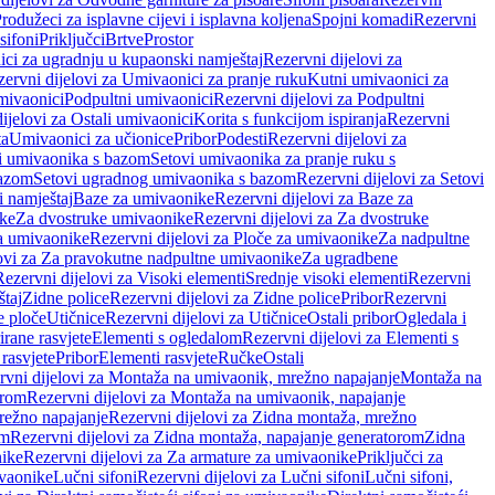
rodužeci za isplavne cijevi i isplavna koljena
Spojni komadi
Rezervni
sifoni
Priključci
Brtve
Prostor
ci za ugradnju u kupaonski namještaj
Rezervni dijelovi za
ervni dijelovi za Umivaonici za pranje ruku
Kutni umivaonici za
mivaonici
Podpultni umivaonici
Rezervni dijelovi za Podpultni
ijelovi za Ostali umivaonici
Korita s funkcijom ispiranja
Rezervni
ta
Umivaonici za učionice
Pribor
Podesti
Rezervni dijelovi za
i umivaonika s bazom
Setovi umivaonika za pranje ruku s
bazom
Setovi ugradnog umivaonika s bazom
Rezervni dijelovi za Setovi
 namještaj
Baze za umivaonike
Rezervni dijelovi za Baze za
ike
Za dvostruke umivaonike
Rezervni dijelovi za Za dvostruke
a umivaonike
Rezervni dijelovi za Ploče za umivaonike
Za nadpultne
lovi za Za pravokutne nadpultne umivaonike
Za ugradbene
Rezervni dijelovi za Visoki elementi
Srednje visoki elementi
Rezervni
štaj
Zidne police
Rezervni dijelovi za Zidne police
Pribor
Rezervni
 ploče
Utičnice
Rezervni dijelovi za Utičnice
Ostali pribor
Ogledala i
irane rasvjete
Elementi s ogledalom
Rezervni dijelovi za Elementi s
 rasvjete
Pribor
Elementi rasvjete
Ručke
Ostali
rvni dijelovi za Montaža na umivaonik, mrežno napajanje
Montaža na
orom
Rezervni dijelovi za Montaža na umivaonik, napajanje
režno napajanje
Rezervni dijelovi za Zidna montaža, mrežno
om
Rezervni dijelovi za Zidna montaža, napajanje generatorom
Zidna
nike
Rezervni dijelovi za Za armature za umivaonike
Priključci za
ivaonike
Lučni sifoni
Rezervni dijelovi za Lučni sifoni
Lučni sifoni,