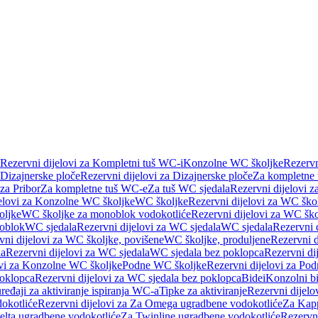
Rezervni dijelovi za Kompletni tuš WC-i
Konzolne WC školjke
Rezervn
Dizajnerske ploče
Rezervni dijelovi za Dizajnerske ploče
Za kompletne
 za Pribor
Za kompletne tuš WC-e
Za tuš WC sjedala
Rezervni dijelovi z
jelovi za Konzolne WC školjke
WC školjke
Rezervni dijelovi za WC ško
oljke
WC školjke za monoblok vodokotliće
Rezervni dijelovi za WC šk
oblok
WC sjedala
Rezervni dijelovi za WC sjedala
WC sjedala
Rezervni 
vni dijelovi za WC školjke, povišene
WC školjke, produljene
Rezervni d
la
Rezervni dijelovi za WC sjedala
WC sjedala bez poklopca
Rezervni di
ovi za Konzolne WC školjke
Podne WC školjke
Rezervni dijelovi za Po
oklopca
Rezervni dijelovi za WC sjedala bez poklopca
Bidei
Konzolni bi
uređaji za aktiviranje ispiranja WC-a
Tipke za aktiviranje
Rezervni dijelov
okotliće
Rezervni dijelovi za Za Omega ugradbene vodokotliće
Za Kapp
Delta ugradbene vodokotliće
Za Twinline ugradbene vodokotliće
Rezervni