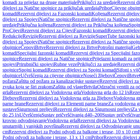
komadi za prijelaz na druge materijale
Priključci za uređaje
Rezervni di
dijelovi za Natične spojnice za priključak uređaja
Pribor
Cijevne obujm
komadi
Rezervni dijelovi za Fazonski komadi
Koljena
Rezervni dijelov
dijelovi za Spojevi
Natične spojnice
Rezervni dijelovi za Natične spojn
uređaje
Priključna koljena
Rezervni dijelovi za Priključna koljena
Spojn
Pro
Cijevi
Rezervni dijelovi za Cijevi
Fazonski komadi
Rezervni dijelo
Redukcije
Revizije
Rezervni dijelovi za Revizije
SuperTube fazonski k
dijelovi za Spojevi
Natične spojnice
Rezervni dijelovi za Natične spojn
obujmice
Čepovi
Brtve
Rezervni dijelovi za Brtve
Potrošni materijal
Geb
komadi
Specijalni fazonski komadi
Rezervni dijelovi za Specijalni fa
spojnice
Rezervni dijelovi za Natične spojnice
Prijelazni komadi za pri
spojevi
Prirubnički spojevi
Rubne veze
Priključci za uređaje
Rezervni di
spojnice
Spojni komadi
Rezervni dijelovi za Spojni komadi
Sifoni s vi
obujmice
Učvršćenja za cijevne obujmice
Noseći žljebovi
Čepovi
Brtve
požara
Zaštita od požara za kanalizacijske sustave
Rezervni dijelovi za
zvuka koja se širi zrakom
Zaštita od vlage
Brtvila
Odzračni ventili za 
grla
Rezervni dijelovi za Vodolovna grla
Vodolovna grla do 12 l/s
Rezer
žljebove
Rezervni dijelovi za Vodolovna grla za žljebove
Vodolovna grl
parne brane
Rezervni dijelovi za Elementi parne brane
Za vodolovna gr
sustave
Sigurnosni preljevi
Rezervni dijelovi za Sigurnosni preljevi
Za v
do 25 l/s
Učvršćenja
Sustav pričvršćivanja d40–200
Sustav pričvršćiv
krovno odvodnjavanje
Vodolovna grla
Rezervni dijelovi za Vodolovna
unutarnjih i vanjskih površina
Rezervni dijelovi za Odvodnjavanje unut
cm
Rezervni dijelovi za Podni odvodi za balkone i terase, 10 x 10 cm
P
Podni odvodi za balkone i terase, 13 x 13 cm
Pribor
Rezervni dijelovi 