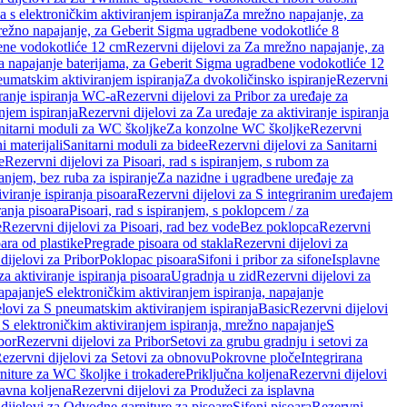
a s elektroničkim aktiviranjem ispiranja
Za mrežno napajanje, za
ežno napajanje, za Geberit Sigma ugradbene vodokotliće 8
ene vodokotliće 12 cm
Rezervni dijelovi za Za mrežno napajanje, za
Za napajanje baterijama, za Geberit Sigma ugradbene vodokotliće 12
neumatskim aktiviranjem ispiranja
Za dvokoličinsko ispiranje
Rezervni
iranje ispiranja WC-a
Rezervni dijelovi za Pribor za uređaje za
njem ispiranja
Rezervni dijelovi za Za uređaje za aktiviranje ispiranja
anitarni moduli za WC školjke
Za konzolne WC školjke
Rezervni
i materijali
Sanitarni moduli za bidee
Rezervni dijelovi za Sanitarni
e
Rezervni dijelovi za Pisoari, rad s ispiranjem, s rubom za
ranjem, bez ruba za ispiranje
Za nazidne i ugradbene uređaje za
viranje ispiranja pisoara
Rezervni dijelovi za S integriranim uređajem
ranja pisoara
Pisoari, rad s ispiranjem, s poklopcem / za
e
Rezervni dijelovi za Pisoari, rad bez vode
Bez poklopca
Rezervni
ara od plastike
Pregrade pisoara od stakla
Rezervni dijelovi za
dijelovi za Pribor
Poklopac pisoara
Sifoni i pribor za sifone
Isplavne
za aktiviranje ispiranja pisoara
Ugradnja u zid
Rezervni dijelovi za
apajanje
S elektroničkim aktiviranjem ispiranja, napajanje
elovi za S pneumatskim aktiviranjem ispiranja
Basic
Rezervni dijelovi
 S elektroničkim aktiviranjem ispiranja, mrežno napajanje
S
bor
Rezervni dijelovi za Pribor
Setovi za grubu gradnju i setovi za
ezervni dijelovi za Setovi za obnovu
Pokrovne ploče
Integrirana
niture za WC školjke i trokadere
Priključna koljena
Rezervni dijelovi
lavna koljena
Rezervni dijelovi za Produžeci za isplavna
dijelovi za Odvodne garniture za pisoare
Sifoni pisoara
Rezervni