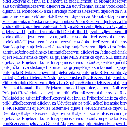
bide
Rezervni dijelovi za Elementi za bide
Elementi za pisoare
Rezervni
a
Za učvršćenja
Rezervni dijelovi za Za učvršćenja
Nazidni vodokotlići
dijelovi za Monoblok
Niska i srednja montaža
Rezervni dijelovi za Nis
sanitarne keramike
Monoblok
Rezervni dijelovi za Monoblok
Isplavne 
Visokomontažni
Niska i srednja montaža
Pribor
Rezervni dijelovi za Pr
vodokotlići
Ugradbeni vodokotlići Sigma
Rezervni dijelovi za Ugradb
dijelovi za Ugradbeni vodokotlići Delta
Pribor
Uljevni i izljevni ventili
vodokotliće
Uljevni ventili za ugradbene vodokotliće
Rezervni dijelovi
vodokotliće
Uljevni ventili za univerzalne vodokotlice
Rezervni dijelov
Start/stop ispiranje
Jednokoličinsko ispiranje
Rezervni dijelovi za Jedno
garniture
Jednokoličinsko ispiranje
Rezervni dijelovi za Jednokoličinsk
cijevi ML
Sistemske cijevi za grijanje ML
Sistemske cijevi SL
Fitinzi
Re
dijelovi za Prijelazni komadi i spojnice, demontažni
Čepovi
Priključci
R
priključkom za stiskanje
T-komadi za grijanje
Prijelazni komadi i spoje
priključke
Brtvila za cijevi i fitinge
Brtvila za priključke
Brtve za fitinge
materijal
Geberit Mepla
Višeslojne sistemske cijevi
Rezervni dijelovi za
Fitinzi
Spojnice
Rezervni dijelovi za Spojnice
Redukcije
Rezervni dijel
Prijelazni komadi, fiksni
Prijelazni komadi i spojnice, demontažni
Rezer
Priključci
Razdjelnici s navojnim priključkom
Rezervni dijelovi za Raz
Priključci za grijanje
Pribor
Rezervni dijelovi za Pribor
Izolacije za cijev
priključke
Rezervni dijelovi za Učvršćenja za priključke
Sistemske brt
1.4401
Rezervni dijelovi za Sistemske cijevi 1.4401
Sistemske cijevi 1
Redukcije
Koljena
Rezervni dijelovi za Koljena
T-komadi
Rezervni dij
dijelovi za Prijelazni komadi i spojnice, demontažni
Kompenzatori
Rez
plin
Rezervni dijelovi za Geberit Mapress inox, plin
Sistemske cijevi 1