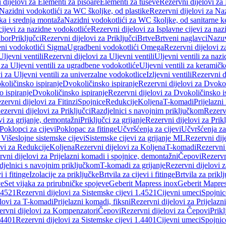
 dijelovi za Elementi za pisoare
Elementi za tuševe
Rezervni dijelovi za
Nazidni vodokotlići za WC školjke, od plastike
Rezervni dijelovi za Na
ka i srednja montaža
Nazidni vodokotlići za WC školjke, od sanitarne 
cijevi za nazidne vodokotliće
Rezervni dijelovi za Isplavne cijevi za na
ibor
Priključci
Rezervni dijelovi za Priključci
Brtve
Brtveni naglavci
Nazuvi
eni vodokotlići Sigma
Ugradbeni vodokotlići Omega
Rezervni dijelovi 
Uljevni ventili
Rezervni dijelovi za Uljevni ventili
Uljevni ventili za naz
 za Uljevni ventili za ugradbene vodokotliće
Uljevni ventili za keramič
i za Uljevni ventili za univerzalne vodokotlice
Izljevni ventili
Rezervni di
količinsko ispiranje
Dvokoličinsko ispiranje
Rezervni dijelovi za Dvokol
o ispiranje
Dvokoličinsko ispiranje
Rezervni dijelovi za Dvokoličinsko i
zervni dijelovi za Fitinzi
Spojnice
Redukcije
Koljena
T-komadi
Prijelazni
ezervni dijelovi za Priključci
Razdjelnici s navojnim priključkom
Rezerv
vi za grijanje, demontažni
Priključci za grijanje
Rezervni dijelovi za Prikl
Poklopci za cijevi
Poklopac za fitinge
Učvršćenja za cijevi
Učvršćenja za
 Višeslojne sistemske cijevi
Sistemske cijevi za grijanje ML
Rezervni dij
ovi za Redukcije
Koljena
Rezervni dijelovi za Koljena
T-komadi
Rezervni
vni dijelovi za Prijelazni komadi i spojnice, demontažni
Čepovi
Rezervn
djelnici s navojnim priključkom
T-komadi za grijanje
Rezervni dijelovi 
i i fitinge
Izolacije za priključke
Brtvila za cijevi i fitinge
Brtvila za prikl
ve
Set vijaka za prirubničke spojeve
Geberit Mapress inox
Geberit Mapres
.4521
Rezervni dijelovi za Sistemske cijevi 1.4521
Cijevni umeci
Spojnic
elovi za T-komadi
Prijelazni komadi, fiksni
Rezervni dijelovi za Prijelazn
ervni dijelovi za Kompenzatori
Čepovi
Rezervni dijelovi za Čepovi
Prikl
.4401
Rezervni dijelovi za Sistemske cijevi 1.4401
Cijevni umeci
Spojnic