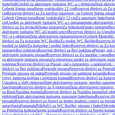
materijali
Uređaji za aktiviranje ispiranja WC-a s elektroničkim aktivir
Geberit Sigma ugradbene vodokotliće 12 cm
Rezervni dijelovi za Za
cm
Rezervni dijelovi za Za mrežno napajanje, za Geberit Sigma ugra
Geberit Omega ugradbene vodokotliće 12 cm
Za napajanje baterijam
cm
Uređaji za aktiviranje ispiranja WC-a s pneumatskim aktiviranjem i
dijelovi za Za dvokoličinsko ispiranje
Za jednokoličinsko ispiranje
Reze
aktiviranje ispiranja WC-a
Ugradni setovi
Rezervni dijelovi za Ugradni
WC-a s elektroničkim aktiviranjem ispiranja
Spojevi
Geberit Monolith 
dijelovi za Za konzolne WC školjke
Za podne WC školjke
Rezervni di
moduli za bidee
Za konzolne i podne bidee
Rezervni dijelovi za Za ko
ispiranje
Bez poklopca
Rezervni dijelovi za Bez poklopca
Pisoari, rad 
aktiviranje ispiranja pisoara
Rezervni dijelovi za Za nazidne i ugradbene
za aktiviranje ispiranja pisoara
Za integrirani uređaj za aktiviranje ispi
poklopac
Rezervni dijelovi za Pisoari, rad s ispiranjem, s poklopcem /
dijelovi za Bez poklopca
Pregrade pisoara
Rezervni dijelovi za Pregrad
Pregrade pisoara od stakla
Pregrade pisoara od sanitarne keramike
Reze
cijevi, isplavna koljena i prijelazni komadi
Rezervni dijelovi za Isplavn
Ugradnja u zid
S elektroničkim aktiviranjem ispiranja, mrežno napajan
baterijama
Rezervni dijelovi za S elektroničkim aktiviranjem ispiranja,
za Basic
Nazidna montaža
Rezervni dijelovi za Nazidna montaža
S ele
elektroničkim aktiviranjem ispiranja, napajanje baterijama
Rezervni dij
preradu
Rezervni dijelovi za Setovi za grubu gradnju i setovi za prera
upravljanja
Pomagala
Priključci za WC školjke, pisoare i bidee
Odvodne
za Priključna koljena
Spojni komadi
Rezervni dijelovi za Spojni komad
koljena
Priključci od PVC-a
Rezervni dijelovi za Priključci od PVC-a
B