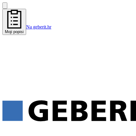
Na geberit.hr
Moji popisi