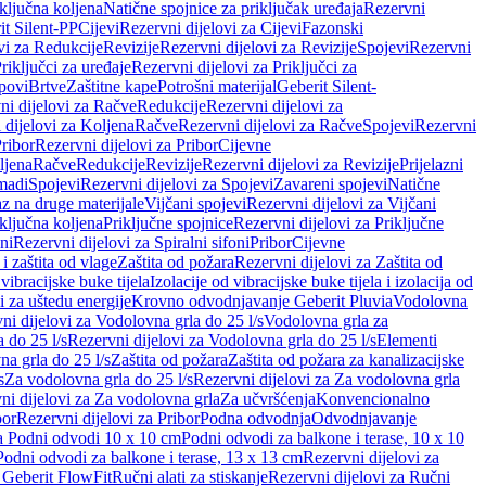
iključna koljena
Natične spojnice za priključak uređaja
Rezervni
it Silent-PP
Cijevi
Rezervni dijelovi za Cijevi
Fazonski
vi za Redukcije
Revizije
Rezervni dijelovi za Revizije
Spojevi
Rezervni
riključci za uređaje
Rezervni dijelovi za Priključci za
povi
Brtve
Zaštitne kape
Potrošni materijal
Geberit Silent-
ni dijelovi za Račve
Redukcije
Rezervni dijelovi za
 dijelovi za Koljena
Račve
Rezervni dijelovi za Račve
Spojevi
Rezervni
ribor
Rezervni dijelovi za Pribor
Cijevne
ljena
Račve
Redukcije
Revizije
Rezervni dijelovi za Revizije
Prijelazni
madi
Spojevi
Rezervni dijelovi za Spojevi
Zavareni spojevi
Natične
az na druge materijale
Vijčani spojevi
Rezervni dijelovi za Vijčani
iključna koljena
Priključne spojnice
Rezervni dijelovi za Priključne
oni
Rezervni dijelovi za Spiralni sifoni
Pribor
Cijevne
i zaštita od vlage
Zaštita od požara
Rezervni dijelovi za Zaštita od
 vibracijske buke tijela
Izolacije od vibracijske buke tijela i izolacija od
i za uštedu energije
Krovno odvodnjavanje Geberit Pluvia
Vodolovna
ni dijelovi za Vodolovna grla do 25 l/s
Vodolovna grla za
 do 25 l/s
Rezervni dijelovi za Vodolovna grla do 25 l/s
Elementi
a grla do 25 l/s
Zaštita od požara
Zaštita od požara za kanalizacijske
s
Za vodolovna grla do 25 l/s
Rezervni dijelovi za Za vodolovna grla
ni dijelovi za Za vodolovna grla
Za učvršćenja
Konvencionalno
bor
Rezervni dijelovi za Pribor
Podna odvodnja
Odvodnjavanje
za Podni odvodi 10 x 10 cm
Podni odvodi za balkone i terase, 10 x 10
Podni odvodi za balkone i terase, 13 x 13 cm
Rezervni dijelovi za
a Geberit FlowFit
Ručni alati za stiskanje
Rezervni dijelovi za Ručni