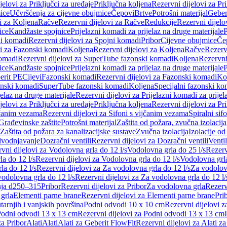
jelovi za Priključci za uređaje
Priključna koljena
Rezervni dijelovi za Pr
ice
Učvršćenja za cijevne obujmice
Čepovi
Brtve
Potrošni materijal
Geber
i za Koljena
Račve
Rezervni dijelovi za Račve
Redukcije
Rezervni dijelo
ice
Kandžaste spojnice
Prijelazni komadi za prijelaz na druge materijale
P
i komadi
Rezervni dijelovi za Spojni komadi
Pribor
Cijevne obujmice
Če
vi za Fazonski komadi
Koljena
Rezervni dijelovi za Koljena
Račve
Rezerv
omadi
Rezervni dijelovi za SuperTube fazonski komadi
Koljena
Rezervni
ice
Kandžaste spojnice
Prijelazni komadi za prijelaz na druge materijale
P
erit PE
Cijevi
Fazonski komadi
Rezervni dijelovi za Fazonski komadi
Ko
zonski komadi
SuperTube fazonski komadi
Koljena
Specijalni fazonski ko
jelaz na druge materijale
Rezervni dijelovi za Prijelazni komadi za prijel
jelovi za Priključci za uređaje
Priključna koljena
Rezervni dijelovi za Pr
jčanim vezama
Rezervni dijelovi za Sifoni s vijčanim vezama
Spiralni sif
Građevinske zaštite
Potrošni materijal
Zaštita od požara, zvučna izolacija 
 Zaštita od požara za kanalizacijske sustave
Zvučna izolacija
Izolacije od
odvodnjavanje
Dozračni ventili
Rezervni dijelovi za Dozračni ventili
Ventil
vni dijelovi za Vodolovna grla do 12 l/s
Vodolovna grla do 25 l/s
Rezerv
a do 12 l/s
Rezervni dijelovi za Vodolovna grla do 12 l/s
Vodolovna grla
la do 12 l/s
Rezervni dijelovi za Za vodolovna grla do 12 l/s
Za vodolovn
odolovna grla do 12 l/s
Rezervni dijelovi za Za vodolovna grla do 12 l/
anja d250–315
Pribor
Rezervni dijelovi za Pribor
Za vodolovna grla
Rezerv
 grla
Elementi parne brane
Rezervni dijelovi za Elementi parne brane
Pri
arnjih i vanjskih površina
Podni odvodi 10 x 10 cm
Rezervni dijelovi 
odni odvodi 13 x 13 cm
Rezervni dijelovi za Podni odvodi 13 x 13 cm
za Pribor
Alati
Alati
Alati za Geberit FlowFit
Rezervni dijelovi za Alati z