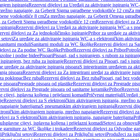
anjem ispiranja
Rezervni dijelovi za Uređaji za aktiviranje ispiranja WC-
 mrežno napajanje, za Geberit Sigma ugradbene vodokotliće 12 cm
Za mr
dbene vodokotliće 8 cm
Za mrežno napajanje, za Geberit Omega ugradb
a, za Geberit Sigma ugradbene vodokotliće 12 cm
Rezervni dijelovi za 
spiranja
Rezervni dijelovi za Uređaji za aktiviranje ispiranja WC-a s p
rvni dijelovi za Za jednokoličinsko ispiranje
Pribor za uređaje za aktiv
 setovi
Za uređaje za aktiviranje ispiranja WC-a s elektroničkim aktivira
sanitarni moduli
Sanitarni moduli za WC školjke
Rezervni dijelovi za S
jelovi za Za podne WC školjke
Pribor
Rezervni dijelovi za Pribor
Potrošn
nzolne i podne bidee
Pisoari
Pisoari, rad s ispiranjem, s rubom za ispiranj
s ispiranjem, bez ruba za ispiranje
Rezervni dijelovi za Pisoari, rad s ispi
 uređaje za aktiviranje ispiranja pisoara
S integriranim uređajem za akti
ranja pisoara
Rezervni dijelovi za Za integrirani uređaj za aktiviranje ispi
 za poklopac
Bez ruba
Rezervni dijelovi za Bez ruba
Pisoari, rad bez vod
e pisoara
Pregrade pisoara od plastike
Rezervni dijelovi za Pregrade piso
rvni dijelovi za Pregrade pisoara od sanitarne keramike
Pribor
Rezervni 
e cijevi, isplavna koljena i prijelazni komadi
Pričvrsni materijali
Uređaji 
je
Rezervni dijelovi za S elektroničkim aktiviranjem ispiranja, mrežno n
 napajanje baterijama
S pneumatskim aktiviranjem ispiranja
Rezervni dij
ktroničkim aktiviranjem ispiranja, mrežno napajanje
Rezervni dijelovi za
elovi za S elektroničkim aktiviranjem ispiranja, napajanje baterijama
Pri
du
Isplavne cijevi, isplavna koljena i prijelazni komadi
Setovi za obnovu
R
 garniture za WC školjke i trokadere
Rezervni dijelovi za Odvodne gar
i
Priključni setovi
Rezervni dijelovi za Priključni setovi
Produžeci za isp
rtveni naglavci i pokrovne kape
Odvodne garniture za pisoare
Rezervni 