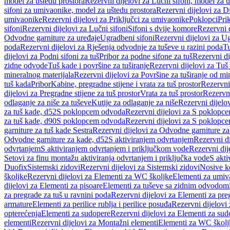
model za uštedu prostora
Rezervni dijelovi za Lučni sifoni, model za u
sifoni za umivaonike, model za uštedu prostora
Rezervni dijelovi za D
umivaonike
Rezervni dijelovi za Priključci za umivaonike
Poklopci
Prik
sifoni
Rezervni dijelovi za Lučni sifoni
Sifoni s dvije komore
Rezervni d
Odvodne garniture za uređaje
Ugradbeni sifoni
Rezervni dijelovi za Ug
poda
Rezervni dijelovi za Rješenja odvodnje za tuševe u razini poda
Tu
dijelovi za Podni sifoni za tuš
Pribor za podne sifone za tuš
Rezervni di
zidne odvode
Tuš kade i površine za tuširanje
Rezervni dijelovi za Tuš 
mineralnog materijala
Rezervni dijelovi za Površine za tuširanje od mi
tuš kada
Pribor
Kabine, pregradne stijene i vrata za tuš prostor
Rezervni 
dijelovi za Pregradne stijene za tuš prostor
Vrata za tuš prostor
Rezervni
odlaganje za niše za tuševe
Kutije za odlaganje za niše
Rezervni dijelov
za tuš kade, d52
S poklopcem odvoda
Rezervni dijelovi za S poklopc
za tuš kade, d90
S poklopcem odvoda
Rezervni dijelovi za S poklopc
garniture za tuš kade Sestra
Rezervni dijelovi za Odvodne garniture za
Odvodne garniture za kade, d52
S aktiviranjem odvrtanjem
Rezervni di
odvrtanjem
S aktiviranjem odvrtanjem i priključkom vode
Rezervni dij
Setovi za finu montažu aktiviranja odvrtanjem i priključka vode
S akti
Duofix
Sistemski zidovi
Rezervni dijelovi za Sistemski zidovi
Nosive k
školjke
Rezervni dijelovi za Elementi za WC školjke
Elementi za umiv
dijelovi za Elementi za pisoare
Elementi za tuševe sa zidnim odvodom
za pregrade za tuš u ravnini poda
Rezervni dijelovi za Elementi za pre
armature
Elementi za perilice rublja i perilice posuđa
Rezervni dijelovi 
opterećenja
Elementi za sudopere
Rezervni dijelovi za Elementi za sud
elementi
Rezervni dijelovi za Montažni elementi
Elementi za WC školj