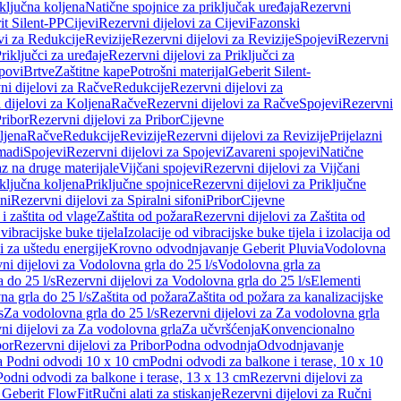
iključna koljena
Natične spojnice za priključak uređaja
Rezervni
it Silent-PP
Cijevi
Rezervni dijelovi za Cijevi
Fazonski
vi za Redukcije
Revizije
Rezervni dijelovi za Revizije
Spojevi
Rezervni
riključci za uređaje
Rezervni dijelovi za Priključci za
povi
Brtve
Zaštitne kape
Potrošni materijal
Geberit Silent-
ni dijelovi za Račve
Redukcije
Rezervni dijelovi za
 dijelovi za Koljena
Račve
Rezervni dijelovi za Račve
Spojevi
Rezervni
ribor
Rezervni dijelovi za Pribor
Cijevne
ljena
Račve
Redukcije
Revizije
Rezervni dijelovi za Revizije
Prijelazni
madi
Spojevi
Rezervni dijelovi za Spojevi
Zavareni spojevi
Natične
az na druge materijale
Vijčani spojevi
Rezervni dijelovi za Vijčani
iključna koljena
Priključne spojnice
Rezervni dijelovi za Priključne
oni
Rezervni dijelovi za Spiralni sifoni
Pribor
Cijevne
i zaštita od vlage
Zaštita od požara
Rezervni dijelovi za Zaštita od
 vibracijske buke tijela
Izolacije od vibracijske buke tijela i izolacija od
i za uštedu energije
Krovno odvodnjavanje Geberit Pluvia
Vodolovna
ni dijelovi za Vodolovna grla do 25 l/s
Vodolovna grla za
 do 25 l/s
Rezervni dijelovi za Vodolovna grla do 25 l/s
Elementi
a grla do 25 l/s
Zaštita od požara
Zaštita od požara za kanalizacijske
s
Za vodolovna grla do 25 l/s
Rezervni dijelovi za Za vodolovna grla
ni dijelovi za Za vodolovna grla
Za učvršćenja
Konvencionalno
bor
Rezervni dijelovi za Pribor
Podna odvodnja
Odvodnjavanje
za Podni odvodi 10 x 10 cm
Podni odvodi za balkone i terase, 10 x 10
Podni odvodi za balkone i terase, 13 x 13 cm
Rezervni dijelovi za
a Geberit FlowFit
Ručni alati za stiskanje
Rezervni dijelovi za Ručni