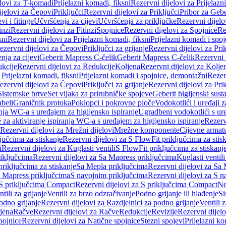
elovi za T-komadi
Prijelazni komadi, fiksni
Rezervni dijelovi za Prijelazn
ijelovi za Čepovi
Priključci
Rezervni dijelovi za Priključci
Pribor za Gebe
vi i fitinge
Učvršćenja za cijevi
Učvršćenja za priključke
Rezervni dijelo
inzi
Rezervni dijelovi za Fitinzi
Spojnice
Rezervni dijelovi za Spojnice
Re
sni
Rezervni dijelovi za Prijelazni komadi, fiksni
Prijelazni komadi i spo
ezervni dijelovi za Čepovi
Priključci za grijanje
Rezervni dijelovi za Prik
nja za cijevi
Geberit Mapress C-čelik
Geberit Mapress C-čelik
Rezervni 
kcije
Rezervni dijelovi za Redukcije
Koljena
Rezervni dijelovi za Kolje
 Prijelazni komadi, fiksni
Prijelazni komadi i spojnice, demontažni
Rezerv
ezervni dijelovi za Čepovi
Priključci za grijanje
Rezervni dijelovi za Prik
Sistemske brtve
Set vijaka za prirubničke spojeve
Geberit higijenski sust
beli
Graničnik protoka
Poklopci i pokrovne ploče
Vodokotlići i uređaji 
ranja WC-a s uređajem za higijensko ispiranje
Ugradbeni vodokotlići s ure
e za aktiviranje ispiranja WC-a s uređajem za higijensko ispiranje
Rezervn
Rezervni dijelovi za Mrežni dijelovi
Mrežne komponente
Cijevne armat
jučcima za stiskanje
Rezervni dijelovi za S FlowFit priključcima za stis
i
Rezervni dijelovi za Kuglasti ventili
S FlowFit priključcima za stiskanj
iključcima
Rezervni dijelovi za Sa Mapress priključcima
Kuglasti ventil
priključcima za stiskanje
Sa Mepla priključcima
Rezervni dijelovi za Sa
a Mapress priključcima
S navojnim priključcima
Rezervni dijelovi za S n
S priključcima Compact
Rezervni dijelovi za S priključcima Compact
Ne
tili za grijanje
Ventili za brzo odzračivanje
Podno grijanje ili hlađenje
Si
odno grijanje
Rezervni dijelovi za Razdjelnici za podno grijanje
Ventili 
jena
Račve
Rezervni dijelovi za Račve
Redukcije
Revizije
Rezervni dijelo
pojnice
Rezervni dijelovi za Natične spojnice
Stezni spojevi
Prijelazni ko