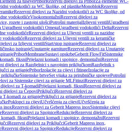
 Elementi za tuševe
Pribor
Rezervni dijelovi za Pribor
Za elemente WC-
zidni vodokotlići za WC školjke, od plastike
Monoblok
Rezervni
keramike
Rezervni dijelovi za Nazidni vodokotlići za WC školjke, od
zidne vodokotliće
Visokomontažni
Rezervni dijelovi za
ce, rozete i zastojni ulošci
Potrošni materijal
Izljevni ventili
Ugradbeni
za Ugradbeni vodokotlići Omega
Ugradbeni vodokotlići Delta
Rezervni
idne vodokotliće
Rezervni dijelovi za Uljevni ventili za nazidne
ke vodokotliće
Rezervni dijelovi za Uljevni ventili za keramičke
jelovi za Izljevni ventili
Start/stop ispiranje
Rezervni dijelovi za
ičinsko ispiranje
Unutarnje garniture
Rezervni dijelovi za Unutarnje
spiranje
Pribor
Membrane
Sustavi opskrbe
Geberit FlowFit
Sistemske
 komadi, fiksni
Prijelazni komadi i spojnice, demontažni
Rezervni
ni dijelovi za Razdjelnici s navojnim priključkom
Razdjelnik s
jučci za grijanje
Pribor
Izolacije za cijevi i fitinge
Izolacije za
 priključke
Sistemske brtve
Set vijaka za prirubničke spojeve
Potrošni
elovi za Sistemske cijevi za grijanje ML
Fitinzi
Rezervni dijelovi za
 dijelovi za T-komadi
Prijelazni komadi, fiksni
Rezervni dijelovi za
i dijelovi za Čepovi
Priključci
Rezervni dijelovi za
za T-komadi za grijanje
Priključci za grijanje
Rezervni dijelovi za
jučke
Poklopci za cijevi
Učvršćenja za cijevi
Učvršćenja za
s inox
Rezervni dijelovi za Geberit Mapress inox
Sistemske cijevi
e
Rezervni dijelovi za Spojnice
Redukcije
Rezervni dijelovi za
i komadi, fiksni
Prijelazni komadi i spojnice, demontažni
Rezervni
jučci
Rezervni dijelovi za Priključci
Geberit Mapress inox,
e
Rezervni dijelovi za Spojnice
Redukcije
Rezervni dijelovi za