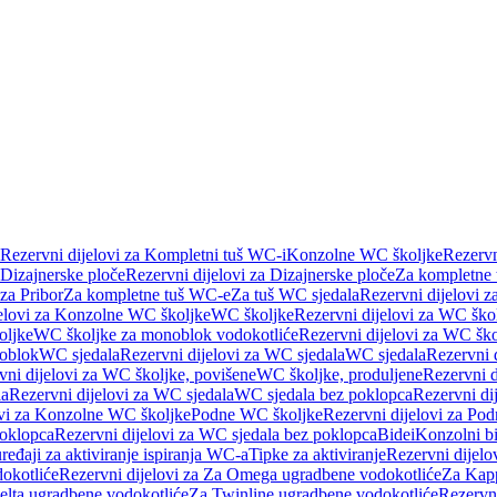
Rezervni dijelovi za Kompletni tuš WC-i
Konzolne WC školjke
Rezervn
Dizajnerske ploče
Rezervni dijelovi za Dizajnerske ploče
Za kompletne
 za Pribor
Za kompletne tuš WC-e
Za tuš WC sjedala
Rezervni dijelovi z
jelovi za Konzolne WC školjke
WC školjke
Rezervni dijelovi za WC ško
oljke
WC školjke za monoblok vodokotliće
Rezervni dijelovi za WC šk
oblok
WC sjedala
Rezervni dijelovi za WC sjedala
WC sjedala
Rezervni 
vni dijelovi za WC školjke, povišene
WC školjke, produljene
Rezervni d
la
Rezervni dijelovi za WC sjedala
WC sjedala bez poklopca
Rezervni di
ovi za Konzolne WC školjke
Podne WC školjke
Rezervni dijelovi za Po
oklopca
Rezervni dijelovi za WC sjedala bez poklopca
Bidei
Konzolni bi
uređaji za aktiviranje ispiranja WC-a
Tipke za aktiviranje
Rezervni dijelov
okotliće
Rezervni dijelovi za Za Omega ugradbene vodokotliće
Za Kapp
Delta ugradbene vodokotliće
Za Twinline ugradbene vodokotliće
Rezervni