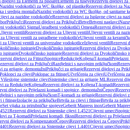
 dijelovi za Elementi za pisoare
Elementi za tuševe
Rezervni dijelovi za
Nazidni vodokotlići za WC školjke, od plastike
Rezervni dijelovi za Na
ka i srednja montaža
Nazidni vodokotlići za WC školjke, od sanitarne 
cijevi za nazidne vodokotliće
Rezervni dijelovi za Isplavne cijevi za na
ibor
Priključci
Rezervni dijelovi za Priključci
Brtve
Brtveni naglavci
Nazuvi
eni vodokotlići Sigma
Ugradbeni vodokotlići Omega
Rezervni dijelovi 
Uljevni ventili
Rezervni dijelovi za Uljevni ventili
Uljevni ventili za naz
 za Uljevni ventili za ugradbene vodokotliće
Uljevni ventili za keramič
i za Uljevni ventili za univerzalne vodokotlice
Izljevni ventili
Rezervni di
količinsko ispiranje
Dvokoličinsko ispiranje
Rezervni dijelovi za Dvokol
o ispiranje
Dvokoličinsko ispiranje
Rezervni dijelovi za Dvokoličinsko i
zervni dijelovi za Fitinzi
Spojnice
Redukcije
Koljena
T-komadi
Prijelazni
ezervni dijelovi za Priključci
Razdjelnici s navojnim priključkom
Rezerv
vi za grijanje, demontažni
Priključci za grijanje
Rezervni dijelovi za Prikl
Poklopci za cijevi
Poklopac za fitinge
Učvršćenja za cijevi
Učvršćenja za
 Višeslojne sistemske cijevi
Sistemske cijevi za grijanje ML
Rezervni dij
ovi za Redukcije
Koljena
Rezervni dijelovi za Koljena
T-komadi
Rezervni
vni dijelovi za Prijelazni komadi i spojnice, demontažni
Čepovi
Rezervn
djelnici s navojnim priključkom
T-komadi za grijanje
Rezervni dijelovi 
i i fitinge
Izolacije za priključke
Brtvila za cijevi i fitinge
Brtvila za prikl
ve
Set vijaka za prirubničke spojeve
Geberit Mapress inox
Geberit Mapres
.4521
Rezervni dijelovi za Sistemske cijevi 1.4521
Cijevni umeci
Spojnic
elovi za T-komadi
Prijelazni komadi, fiksni
Rezervni dijelovi za Prijelazn
ervni dijelovi za Kompenzatori
Čepovi
Rezervni dijelovi za Čepovi
Prikl
.4401
Rezervni dijelovi za Sistemske cijevi 1.4401
Cijevni umeci
Spojnic