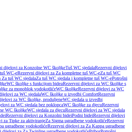
i dijelovi za Konzolne WC školjke
Tuš WC sjedala
Rezervni dijelovi
 tuš WC-e
Rezervni dijelovi za Za kompletne tuš WC-e
Za tuš WC
a Za tuš WC sjedala
Za tuš WC sjedala i kompletne tuš WC-e
Potrošni
ljke
WC školjke s funkcijom bidea
Rezervni dijelovi za WC školjke s
oljke za monoblok vodokotliće
WC školjke
Rezervni dijelovi za WC
dijelovi za WC sjedala
WC školjke u izvedbi Comfort
Rezervni
ijelovi za WC školjke, produljene
WC sjedala u izvedbi
jelovi za WC sjedala bez poklopca
WC školjke za djecu
Rezervni
dne WC školjke
WC sjedala za djecu
Rezervni dijelovi za WC sjedala
dei
Rezervni dijelovi za Konzolni bidei
Podni bidei
Rezervni dijelovi
i za Tipke za aktiviranje
Za Sigma ugradbene vodokotliće
Rezervni
a ugradbene vodokotliće
Rezervni dijelovi za Za Kappa ugradbene
 dijelovi za Za Twinline ugradbene vodokotliće
Pribor
Potrošni