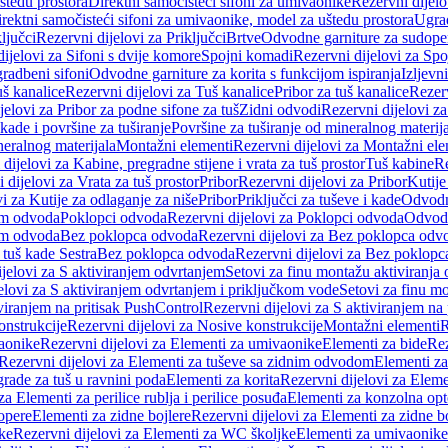
štedu prostora
Direktni samočisteći sifoni za umivaonike
Rezervni dijelo
irektni samočisteći sifoni za umivaonike, model za uštedu prostora
Ugrad
ljučci
Rezervni dijelovi za Priključci
Brtve
Odvodne garniture za sudope
ijelovi za Sifoni s dvije komore
Spojni komadi
Rezervni dijelovi za Sp
radbeni sifoni
Odvodne garniture za korita s funkcijom ispiranja
Izljevni
š kanalice
Rezervni dijelovi za Tuš kanalice
Pribor za tuš kanalice
Rezerv
jelovi za Pribor za podne sifone za tuš
Zidni odvodi
Rezervni dijelovi z
kade i površine za tuširanje
Površine za tuširanje od mineralnog materij
neralnog materijala
Montažni elementi
Rezervni dijelovi za Montažni ele
dijelovi za Kabine, pregradne stijene i vrata za tuš prostor
Tuš kabine
Re
 dijelovi za Vrata za tuš prostor
Pribor
Rezervni dijelovi za Pribor
Kutije
i za Kutije za odlaganje za niše
Pribor
Priključci za tuševe i kade
Odvodne
em odvoda
Poklopci odvoda
Rezervni dijelovi za Poklopci odvoda
Odvodn
em odvoda
Bez poklopca odvoda
Rezervni dijelovi za Bez poklopca odv
 tuš kade Sestra
Bez poklopca odvoda
Rezervni dijelovi za Bez poklop
jelovi za S aktiviranjem odvrtanjem
Setovi za finu montažu aktiviranja
elovi za S aktiviranjem odvrtanjem i priključkom vode
Setovi za finu mo
viranjem na pritisak PushControl
Rezervni dijelovi za S aktiviranjem na
onstrukcije
Rezervni dijelovi za Nosive konstrukcije
Montažni elementi
R
aonike
Rezervni dijelovi za Elementi za umivaonike
Elementi za bide
Rez
Rezervni dijelovi za Elementi za tuševe sa zidnim odvodom
Elementi za
grade za tuš u ravnini poda
Elementi za korita
Rezervni dijelovi za Eleme
za Elementi za perilice rublja i perilice posuđa
Elementi za konzolna opt
opere
Elementi za zidne bojlere
Rezervni dijelovi za Elementi za zidne b
ke
Rezervni dijelovi za Elementi za WC školjke
Elementi za umivaonike