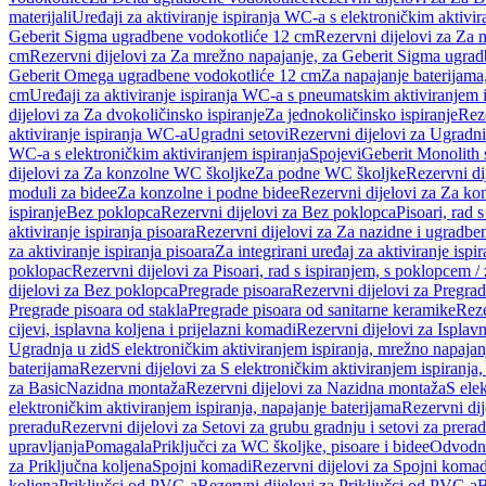
materijali
Uređaji za aktiviranje ispiranja WC-a s elektroničkim aktivir
Geberit Sigma ugradbene vodokotliće 12 cm
Rezervni dijelovi za Za
cm
Rezervni dijelovi za Za mrežno napajanje, za Geberit Sigma ugra
Geberit Omega ugradbene vodokotliće 12 cm
Za napajanje baterijam
cm
Uređaji za aktiviranje ispiranja WC-a s pneumatskim aktiviranjem i
dijelovi za Za dvokoličinsko ispiranje
Za jednokoličinsko ispiranje
Reze
aktiviranje ispiranja WC-a
Ugradni setovi
Rezervni dijelovi za Ugradni
WC-a s elektroničkim aktiviranjem ispiranja
Spojevi
Geberit Monolith 
dijelovi za Za konzolne WC školjke
Za podne WC školjke
Rezervni di
moduli za bidee
Za konzolne i podne bidee
Rezervni dijelovi za Za ko
ispiranje
Bez poklopca
Rezervni dijelovi za Bez poklopca
Pisoari, rad 
aktiviranje ispiranja pisoara
Rezervni dijelovi za Za nazidne i ugradbene
za aktiviranje ispiranja pisoara
Za integrirani uređaj za aktiviranje ispi
poklopac
Rezervni dijelovi za Pisoari, rad s ispiranjem, s poklopcem /
dijelovi za Bez poklopca
Pregrade pisoara
Rezervni dijelovi za Pregrad
Pregrade pisoara od stakla
Pregrade pisoara od sanitarne keramike
Reze
cijevi, isplavna koljena i prijelazni komadi
Rezervni dijelovi za Isplavn
Ugradnja u zid
S elektroničkim aktiviranjem ispiranja, mrežno napajan
baterijama
Rezervni dijelovi za S elektroničkim aktiviranjem ispiranja,
za Basic
Nazidna montaža
Rezervni dijelovi za Nazidna montaža
S ele
elektroničkim aktiviranjem ispiranja, napajanje baterijama
Rezervni dij
preradu
Rezervni dijelovi za Setovi za grubu gradnju i setovi za prera
upravljanja
Pomagala
Priključci za WC školjke, pisoare i bidee
Odvodne
za Priključna koljena
Spojni komadi
Rezervni dijelovi za Spojni komad
koljena
Priključci od PVC-a
Rezervni dijelovi za Priključci od PVC-a
B