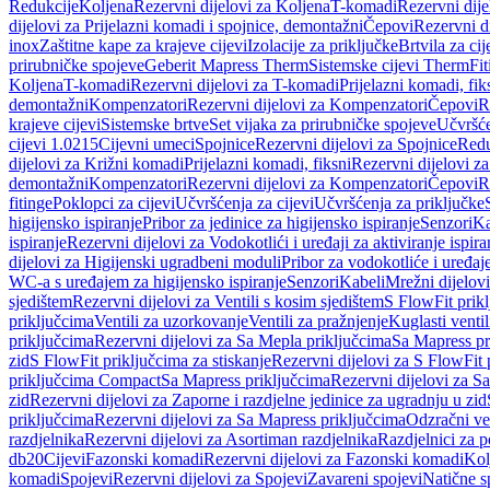
Redukcije
Koljena
Rezervni dijelovi za Koljena
T-komadi
Rezervni dij
dijelovi za Prijelazni komadi i spojnice, demontažni
Čepovi
Rezervni d
inox
Zaštitne kape za krajeve cijevi
Izolacije za priključke
Brtvila za cije
prirubničke spojeve
Geberit Mapress Therm
Sistemske cijevi Therm
Fit
Koljena
T-komadi
Rezervni dijelovi za T-komadi
Prijelazni komadi, fik
demontažni
Kompenzatori
Rezervni dijelovi za Kompenzatori
Čepovi
R
krajeve cijevi
Sistemske brtve
Set vijaka za prirubničke spojeve
Učvršće
cijevi 1.0215
Cijevni umeci
Spojnice
Rezervni dijelovi za Spojnice
Redu
dijelovi za Križni komadi
Prijelazni komadi, fiksni
Rezervni dijelovi za
demontažni
Kompenzatori
Rezervni dijelovi za Kompenzatori
Čepovi
R
fitinge
Poklopci za cijevi
Učvršćenja za cijevi
Učvršćenja za priključke
higijensko ispiranje
Pribor za jedinice za higijensko ispiranje
Senzori
Ka
ispiranje
Rezervni dijelovi za Vodokotlići i uređaji za aktiviranje ispi
dijelovi za Higijenski ugradbeni moduli
Pribor za vodokotliće i uređaj
WC-a s uređajem za higijensko ispiranje
Senzori
Kabeli
Mrežni dijelovi
sjedištem
Rezervni dijelovi za Ventili s kosim sjedištem
S FlowFit prikl
priključcima
Ventili za uzorkovanje
Ventili za pražnjenje
Kuglasti ventil
priključcima
Rezervni dijelovi za Sa Mepla priključcima
Sa Mapress pr
zid
S FlowFit priključcima za stiskanje
Rezervni dijelovi za S FlowFit 
priključcima Compact
Sa Mapress priključcima
Rezervni dijelovi za S
zid
Rezervni dijelovi za Zaporne i razdjelne jedinice za ugradnju u zid
priključcima
Rezervni dijelovi za Sa Mapress priključcima
Odzračni ven
razdjelnika
Rezervni dijelovi za Asortiman razdjelnika
Razdjelnici za p
db20
Cijevi
Fazonski komadi
Rezervni dijelovi za Fazonski komadi
Kol
komadi
Spojevi
Rezervni dijelovi za Spojevi
Zavareni spojevi
Natične s