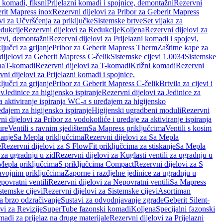
i komadi, fiksni
Prijelazni komadi i spojnice, demontažni
Rezervni
rit Mapress inox
Rezervni dijelovi za Pribor za Geberit Mapress
vi za Učvršćenja za priključke
Sistemske brtve
Set vijaka za
dukcije
Rezervni dijelovi za Redukcije
Koljena
Rezervni dijelovi za
jevi, demontažni
Rezervni dijelovi za Prijelazni komadi i spojevi,
ljučci za grijanje
Pribor za Geberit Mapress Therm
Zaštitne kape za
dijelovi za Geberit Mapress C-čelik
Sistemske cijevi 1.0034
Sistemske
na
T-komadi
Rezervni dijelovi za T-komadi
Križni komadi
Rezervni
ni dijelovi za Prijelazni komadi i spojnice,
ljučci za grijanje
Pribor za Geberit Mapress C-čelik
Brtvila za cijevi i
av
Jedinice za higijensko ispiranje
Rezervni dijelovi za Jedinice za
za aktiviranje ispiranja WC-a s uređajem za higijensko
đajem za higijensko ispiranje
Higijenski ugradbeni moduli
Rezervni
i dijelovi za Pribor za vodokotliće i uređaje za aktiviranje ispiranja
ure
Ventili s ravnim sjedištem
Sa Mapress priključcima
Ventili s kosim
kanje
Sa Mepla priključcima
Rezervni dijelovi za Sa Mepla
e
Rezervni dijelovi za S FlowFit priključcima za stiskanje
Sa Mepla
i za ugradnju u zid
Rezervni dijelovi za Kuglasti ventili za ugradnju u
 Mepla priključcima
S priključcima Compact
Rezervni dijelovi za S
avojnim priključcima
Zaporne i razdjelne jedinice za ugradnju u
povratni ventili
Rezervni dijelovi za Nepovratni ventili
Sa Mapress
stemske cijevi
Rezervni dijelovi za Sistemske cijevi
Asortiman
za brzo odzračivanje
Sustavi za odvodnjavanje zgrade
Geberit Silent-
vi za Revizije
SuperTube fazonski komadi
Koljena
Specijalni fazonski
madi za prijelaz na druge materijale
Rezervni dijelovi za Prijelazni