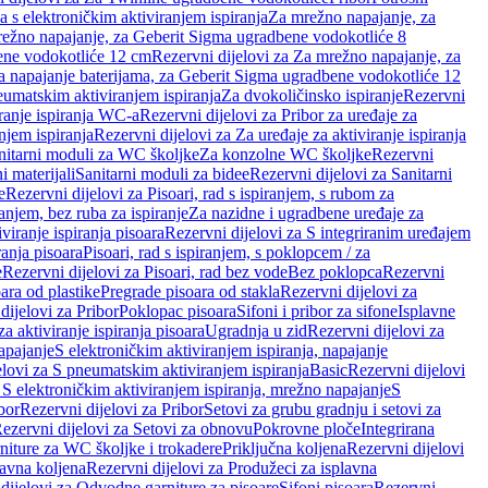
a s elektroničkim aktiviranjem ispiranja
Za mrežno napajanje, za
ežno napajanje, za Geberit Sigma ugradbene vodokotliće 8
ene vodokotliće 12 cm
Rezervni dijelovi za Za mrežno napajanje, za
Za napajanje baterijama, za Geberit Sigma ugradbene vodokotliće 12
neumatskim aktiviranjem ispiranja
Za dvokoličinsko ispiranje
Rezervni
iranje ispiranja WC-a
Rezervni dijelovi za Pribor za uređaje za
njem ispiranja
Rezervni dijelovi za Za uređaje za aktiviranje ispiranja
anitarni moduli za WC školjke
Za konzolne WC školjke
Rezervni
i materijali
Sanitarni moduli za bidee
Rezervni dijelovi za Sanitarni
e
Rezervni dijelovi za Pisoari, rad s ispiranjem, s rubom za
ranjem, bez ruba za ispiranje
Za nazidne i ugradbene uređaje za
viranje ispiranja pisoara
Rezervni dijelovi za S integriranim uređajem
ranja pisoara
Pisoari, rad s ispiranjem, s poklopcem / za
e
Rezervni dijelovi za Pisoari, rad bez vode
Bez poklopca
Rezervni
ara od plastike
Pregrade pisoara od stakla
Rezervni dijelovi za
dijelovi za Pribor
Poklopac pisoara
Sifoni i pribor za sifone
Isplavne
za aktiviranje ispiranja pisoara
Ugradnja u zid
Rezervni dijelovi za
apajanje
S elektroničkim aktiviranjem ispiranja, napajanje
elovi za S pneumatskim aktiviranjem ispiranja
Basic
Rezervni dijelovi
 S elektroničkim aktiviranjem ispiranja, mrežno napajanje
S
bor
Rezervni dijelovi za Pribor
Setovi za grubu gradnju i setovi za
ezervni dijelovi za Setovi za obnovu
Pokrovne ploče
Integrirana
niture za WC školjke i trokadere
Priključna koljena
Rezervni dijelovi
lavna koljena
Rezervni dijelovi za Produžeci za isplavna
dijelovi za Odvodne garniture za pisoare
Sifoni pisoara
Rezervni