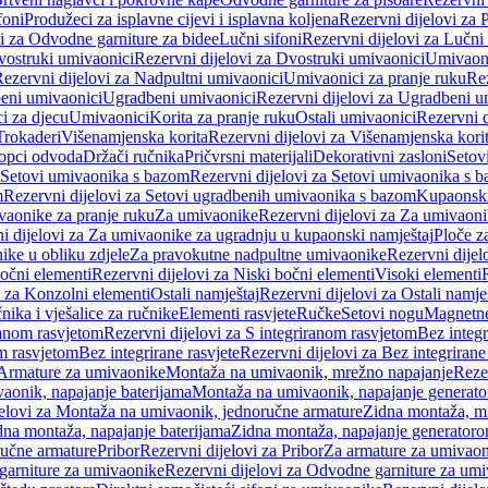
foni
Produžeci za isplavne cijevi i isplavna koljena
Rezervni dijelovi za P
i za Odvodne garniture za bidee
Lučni sifoni
Rezervni dijelovi za Lučni 
ostruki umivaonici
Rezervni dijelovi za Dvostruki umivaonici
Umivaoni
ezervni dijelovi za Nadpultni umivaonici
Umivaonici za pranje ruku
Rez
beni umivaonici
Ugradbeni umivaonici
Rezervni dijelovi za Ugradbeni u
i za djecu
Umivaonici
Korita za pranje ruku
Ostali umivaonici
Rezervni d
Trokaderi
Višenamjenska korita
Rezervni dijelovi za Višenamjenska kori
opci odvoda
Držači ručnika
Pričvrsni materijali
Dekorativni zasloni
Setov
Setovi umivaonika s bazom
Rezervni dijelovi za Setovi umivaonika s 
m
Rezervni dijelovi za Setovi ugradbenih umivaonika s bazom
Kupaonski
vaonike za pranje ruku
Za umivaonike
Rezervni dijelovi za Za umivaon
i dijelovi za Za umivaonike za ugradnju u kupaonski namještaj
Ploče z
ike u obliku zdjele
Za pravokutne nadpultne umivaonike
Rezervni dije
očni elementi
Rezervni dijelovi za Niski bočni elementi
Visoki elementi
i za Konzolni elementi
Ostali namještaj
Rezervni dijelovi za Ostali namje
nika i vješalice za ručnike
Elementi rasvjete
Ručke
Setovi nogu
Magnetne
ranom rasvjetom
Rezervni dijelovi za S integriranom rasvjetom
Bez integr
om rasvjetom
Bez integrirane rasvjete
Rezervni dijelovi za Bez integrirane
 Armature za umivaonike
Montaža na umivaonik, mrežno napajanje
Reze
aonik, napajanje baterijama
Montaža na umivaonik, napajanje generat
jelovi za Montaža na umivaonik, jednoručne armature
Zidna montaža, m
dna montaža, napajanje baterijama
Zidna montaža, napajanje generator
ručne armature
Pribor
Rezervni dijelovi za Pribor
Za armature za umivao
arniture za umivaonike
Rezervni dijelovi za Odvodne garniture za um