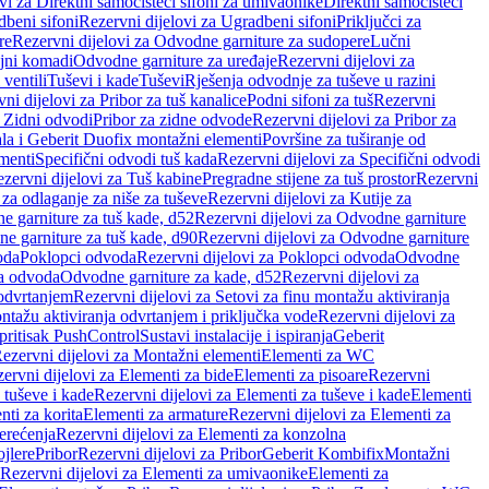
vi za Direktni samočisteći sifoni za umivaonike
Direktni samočisteći
beni sifoni
Rezervni dijelovi za Ugradbeni sifoni
Priključci za
re
Rezervni dijelovi za Odvodne garniture za sudopere
Lučni
ojni komadi
Odvodne garniture za uređaje
Rezervni dijelovi za
 ventili
Tuševi i kade
Tuševi
Rješenja odvodnje za tuševe u razini
ni dijelovi za Pribor za tuš kanalice
Podni sifoni za tuš
Rezervni
a Zidni odvodi
Pribor za zidne odvode
Rezervni dijelovi za Pribor za
ala i Geberit Duofix montažni elementi
Površine za tuširanje od
menti
Specifični odvodi tuš kada
Rezervni dijelovi za Specifični odvodi
zervni dijelovi za Tuš kabine
Pregradne stijene za tuš prostor
Rezervni
 za odlaganje za niše za tuševe
Rezervni dijelovi za Kutije za
 garniture za tuš kade, d52
Rezervni dijelovi za Odvodne garniture
e garniture za tuš kade, d90
Rezervni dijelovi za Odvodne garniture
oda
Poklopci odvoda
Rezervni dijelovi za Poklopci odvoda
Odvodne
ca odvoda
Odvodne garniture za kade, d52
Rezervni dijelovi za
 odvrtanjem
Rezervni dijelovi za Setovi za finu montažu aktiviranja
ntažu aktiviranja odvrtanjem i priključka vode
Rezervni dijelovi za
 pritisak PushControl
Sustavi instalacije i ispiranja
Geberit
ezervni dijelovi za Montažni elementi
Elementi za WC
ervni dijelovi za Elementi za bide
Elementi za pisoare
Rezervni
 tuševe i kade
Rezervni dijelovi za Elementi za tuševe i kade
Elementi
nti za korita
Elementi za armature
Rezervni dijelovi za Elementi za
erećenja
Rezervni dijelovi za Elementi za konzolna
ojlere
Pribor
Rezervni dijelovi za Pribor
Geberit Kombifix
Montažni
Rezervni dijelovi za Elementi za umivaonike
Elementi za