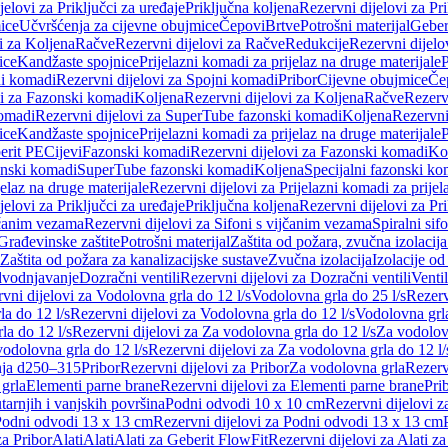
jelovi za Priključci za uređaje
Priključna koljena
Rezervni dijelovi za Pr
ice
Učvršćenja za cijevne obujmice
Čepovi
Brtve
Potrošni materijal
Geber
i za Koljena
Račve
Rezervni dijelovi za Račve
Redukcije
Rezervni dijelo
ice
Kandžaste spojnice
Prijelazni komadi za prijelaz na druge materijale
P
i komadi
Rezervni dijelovi za Spojni komadi
Pribor
Cijevne obujmice
Če
vi za Fazonski komadi
Koljena
Rezervni dijelovi za Koljena
Račve
Rezerv
omadi
Rezervni dijelovi za SuperTube fazonski komadi
Koljena
Rezervni
ice
Kandžaste spojnice
Prijelazni komadi za prijelaz na druge materijale
P
erit PE
Cijevi
Fazonski komadi
Rezervni dijelovi za Fazonski komadi
Ko
zonski komadi
SuperTube fazonski komadi
Koljena
Specijalni fazonski ko
jelaz na druge materijale
Rezervni dijelovi za Prijelazni komadi za prijel
jelovi za Priključci za uređaje
Priključna koljena
Rezervni dijelovi za Pr
jčanim vezama
Rezervni dijelovi za Sifoni s vijčanim vezama
Spiralni sif
Građevinske zaštite
Potrošni materijal
Zaštita od požara, zvučna izolacija 
 Zaštita od požara za kanalizacijske sustave
Zvučna izolacija
Izolacije od
odvodnjavanje
Dozračni ventili
Rezervni dijelovi za Dozračni ventili
Ventil
vni dijelovi za Vodolovna grla do 12 l/s
Vodolovna grla do 25 l/s
Rezerv
a do 12 l/s
Rezervni dijelovi za Vodolovna grla do 12 l/s
Vodolovna grla
la do 12 l/s
Rezervni dijelovi za Za vodolovna grla do 12 l/s
Za vodolovn
odolovna grla do 12 l/s
Rezervni dijelovi za Za vodolovna grla do 12 l/
anja d250–315
Pribor
Rezervni dijelovi za Pribor
Za vodolovna grla
Rezerv
 grla
Elementi parne brane
Rezervni dijelovi za Elementi parne brane
Pri
arnjih i vanjskih površina
Podni odvodi 10 x 10 cm
Rezervni dijelovi 
odni odvodi 13 x 13 cm
Rezervni dijelovi za Podni odvodi 13 x 13 cm
za Pribor
Alati
Alati
Alati za Geberit FlowFit
Rezervni dijelovi za Alati z