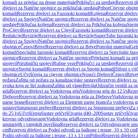
komadi za prijelaz na druge materijale
Priključci za uređaje
Rezervni di
dijelovi za Natične spojnice za priključak uređaja
Pribor
Cijevne obujm
komadi
Rezervni dijelovi za Fazonski komadi
Koljena
Rezervni dijelov
dijelovi za Spojevi
Natične spojnice
Rezervni dijelovi za Natične spojn
uređaje
Priključna koljena
Rezervni dijelovi za Priključna koljena
Spojn
Pro
Cijevi
Rezervni dijelovi za Cijevi
Fazonski komadi
Rezervni dijelo
Redukcije
Revizije
Rezervni dijelovi za Revizije
SuperTube fazonski k
dijelovi za Spojevi
Natične spojnice
Rezervni dijelovi za Natične spojn
obujmice
Čepovi
Brtve
Rezervni dijelovi za Brtve
Potrošni materijal
Geb
komadi
Specijalni fazonski komadi
Rezervni dijelovi za Specijalni fa
spojnice
Rezervni dijelovi za Natične spojnice
Prijelazni komadi za pri
spojevi
Prirubnički spojevi
Rubne veze
Priključci za uređaje
Rezervni di
spojnice
Spojni komadi
Rezervni dijelovi za Spojni komadi
Sifoni s vi
obujmice
Učvršćenja za cijevne obujmice
Noseći žljebovi
Čepovi
Brtve
požara
Zaštita od požara za kanalizacijske sustave
Rezervni dijelovi za
zvuka koja se širi zrakom
Zaštita od vlage
Brtvila
Odzračni ventili za 
grla
Rezervni dijelovi za Vodolovna grla
Vodolovna grla do 12 l/s
Rezer
žljebove
Rezervni dijelovi za Vodolovna grla za žljebove
Vodolovna grl
parne brane
Rezervni dijelovi za Elementi parne brane
Za vodolovna gr
sustave
Sigurnosni preljevi
Rezervni dijelovi za Sigurnosni preljevi
Za v
do 25 l/s
Učvršćenja
Sustav pričvršćivanja d40–200
Sustav pričvršćiv
krovno odvodnjavanje
Vodolovna grla
Rezervni dijelovi za Vodolovna
unutarnjih i vanjskih površina
Rezervni dijelovi za Odvodnjavanje unut
cm
Rezervni dijelovi za Podni odvodi za balkone i terase, 10 x 10 cm
P
Podni odvodi za balkone i terase, 13 x 13 cm
Pribor
Rezervni dijelovi 