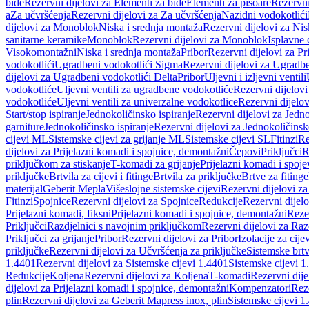
bide
Rezervni dijelovi za Elementi za bide
Elementi za pisoare
Rezervni
a
Za učvršćenja
Rezervni dijelovi za Za učvršćenja
Nazidni vodokotlići
dijelovi za Monoblok
Niska i srednja montaža
Rezervni dijelovi za Nis
sanitarne keramike
Monoblok
Rezervni dijelovi za Monoblok
Isplavne 
Visokomontažni
Niska i srednja montaža
Pribor
Rezervni dijelovi za Pr
vodokotlići
Ugradbeni vodokotlići Sigma
Rezervni dijelovi za Ugradb
dijelovi za Ugradbeni vodokotlići Delta
Pribor
Uljevni i izljevni ventili
vodokotliće
Uljevni ventili za ugradbene vodokotliće
Rezervni dijelovi
vodokotliće
Uljevni ventili za univerzalne vodokotlice
Rezervni dijelov
Start/stop ispiranje
Jednokoličinsko ispiranje
Rezervni dijelovi za Jedno
garniture
Jednokoličinsko ispiranje
Rezervni dijelovi za Jednokoličinsk
cijevi ML
Sistemske cijevi za grijanje ML
Sistemske cijevi SL
Fitinzi
Re
dijelovi za Prijelazni komadi i spojnice, demontažni
Čepovi
Priključci
R
priključkom za stiskanje
T-komadi za grijanje
Prijelazni komadi i spoje
priključke
Brtvila za cijevi i fitinge
Brtvila za priključke
Brtve za fitinge
materijal
Geberit Mepla
Višeslojne sistemske cijevi
Rezervni dijelovi za
Fitinzi
Spojnice
Rezervni dijelovi za Spojnice
Redukcije
Rezervni dijel
Prijelazni komadi, fiksni
Prijelazni komadi i spojnice, demontažni
Rezer
Priključci
Razdjelnici s navojnim priključkom
Rezervni dijelovi za Raz
Priključci za grijanje
Pribor
Rezervni dijelovi za Pribor
Izolacije za cijev
priključke
Rezervni dijelovi za Učvršćenja za priključke
Sistemske brt
1.4401
Rezervni dijelovi za Sistemske cijevi 1.4401
Sistemske cijevi 1
Redukcije
Koljena
Rezervni dijelovi za Koljena
T-komadi
Rezervni dij
dijelovi za Prijelazni komadi i spojnice, demontažni
Kompenzatori
Rez
plin
Rezervni dijelovi za Geberit Mapress inox, plin
Sistemske cijevi 1