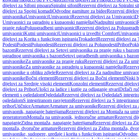
dijelovi za Sifoni pisoara
Spiralni sifoni
Rezervni dijelovi za Spiralni si
dijelovi za Spojni komadi
Odvodne garniture za bidee
Rezervni dijelov
umivaonika
Umivaonici
Umivaonici
Rezervni dijelovi za Umivaonici
Dv
Umivaonici za ugradnju u kupaonski namještaj
Nadpultni umivaonici
R
pranje ruku
Poluugradbeni umivaonici
Rezervni dijelovi za Poluugrad
umivaonici
Kutni umivaonici
Umivaonici u izvedbi Comfort
Umivaonic
dijelovi za Korita s funkcijom ispiranja
Trokaderi
Rezervni dijelovi za 
Podesti
Podesti
Polupodesti
Rezervni dijelovi za Polupodesti
Pribor
Pokl
bazom
Rezervni dijelovi za Setovi umivaonika za pranje ruku s bazom
ugradnog umivaonika s bazom
Setovi ugradbenih umivaonika s bazo
umivaonike
Za umivaonike za pranje ruku
Rezervni dijelovi za Za umi
umivaonike
Za umivaonike za ugradnju u kupaonski namještaj
Rezervn
umivaonike u obliku zdjele
Rezervni dijelovi za Za nadpultne umivaon
umivaonike
Bočni elementi
Rezervni dijelovi za Bočni elementi
Niski b
dijelovi za Srednje visoki elementi
Konzolni elementi
Rezervni dijelov
dijelovi za Pribor
Ulošci za ladice i kutije za odlaganje stvari
Držači ruč
elementi s ogledalom
Ogledala
Rezervni dijelovi za Ogledala
S integri
ogledalom
S integriranom rasvjetom
Rezervni dijelovi za S integriran
pribor
Utičnice
Armature
Armature za umivaonike
Rezervni dijelovi za
umivaonik, napajanje baterijama
Rezervni dijelovi za Montaža na umiv
generatorom
Montaža na umivaonik, jednoručne armature
Rezervni di
napajanje
Zidna montaža, napajanje baterijama
Rezervni dijelovi za Zi
montaža, dvoručne armature
Rezervni dijelovi za Zidna montaža, dvo
umivaonike, sudopere, uređaje i korita s funkcijom ispiranja
Odvodne g