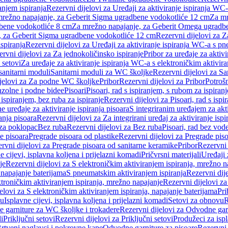
anjem ispiranja
Rezervni dijelovi za Uređaji za aktiviranje ispiranja WC-
 mrežno napajanje, za Geberit Sigma ugradbene vodokotliće 12 cm
Za mr
dbene vodokotliće 8 cm
Za mrežno napajanje, za Geberit Omega ugradb
a, za Geberit Sigma ugradbene vodokotliće 12 cm
Rezervni dijelovi za 
spiranja
Rezervni dijelovi za Uređaji za aktiviranje ispiranja WC-a s p
rvni dijelovi za Za jednokoličinsko ispiranje
Pribor za uređaje za aktiv
 setovi
Za uređaje za aktiviranje ispiranja WC-a s elektroničkim aktivira
sanitarni moduli
Sanitarni moduli za WC školjke
Rezervni dijelovi za S
jelovi za Za podne WC školjke
Pribor
Rezervni dijelovi za Pribor
Potrošn
nzolne i podne bidee
Pisoari
Pisoari, rad s ispiranjem, s rubom za ispiranj
s ispiranjem, bez ruba za ispiranje
Rezervni dijelovi za Pisoari, rad s ispi
 uređaje za aktiviranje ispiranja pisoara
S integriranim uređajem za akti
ranja pisoara
Rezervni dijelovi za Za integrirani uređaj za aktiviranje ispi
 za poklopac
Bez ruba
Rezervni dijelovi za Bez ruba
Pisoari, rad bez vod
e pisoara
Pregrade pisoara od plastike
Rezervni dijelovi za Pregrade piso
rvni dijelovi za Pregrade pisoara od sanitarne keramike
Pribor
Rezervni 
e cijevi, isplavna koljena i prijelazni komadi
Pričvrsni materijali
Uređaji 
je
Rezervni dijelovi za S elektroničkim aktiviranjem ispiranja, mrežno n
 napajanje baterijama
S pneumatskim aktiviranjem ispiranja
Rezervni dij
ktroničkim aktiviranjem ispiranja, mrežno napajanje
Rezervni dijelovi za
elovi za S elektroničkim aktiviranjem ispiranja, napajanje baterijama
Pri
du
Isplavne cijevi, isplavna koljena i prijelazni komadi
Setovi za obnovu
R
 garniture za WC školjke i trokadere
Rezervni dijelovi za Odvodne gar
i
Priključni setovi
Rezervni dijelovi za Priključni setovi
Produžeci za isp
rtveni naglavci i pokrovne kape
Odvodne garniture za pisoare
Rezervni 