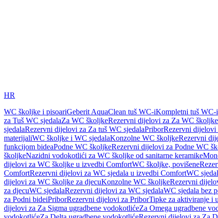
HR
WC školjke i pisoari
Geberit AquaClean tuš WC-i
Kompletni tuš WC-i
za Tuš WC sjedala
Za WC školjke
Rezervni dijelovi za Za WC školjke
sjedala
Rezervni dijelovi za Za tuš WC sjedala
Pribor
Rezervni dijelovi
materijali
WC školjke i WC sjedala
Konzolne WC školjke
Rezervni di
funkcijom bidea
Podne WC školjke
Rezervni dijelovi za Podne WC šk
školjke
Nazidni vodokotlići za WC školjke od sanitarne keramike
Mon
dijelovi za WC školjke u izvedbi Comfort
WC školjke, povišene
Rezer
Comfort
Rezervni dijelovi za WC sjedala u izvedbi Comfort
WC sjeda
dijelovi za WC školjke za djecu
Konzolne WC školjke
Rezervni dijel
za djecu
WC sjedala
Rezervni dijelovi za WC sjedala
WC sjedala bez p
za Podni bidei
Pribor
Rezervni dijelovi za Pribor
Tipke za aktiviranje i 
dijelovi za Za Sigma ugradbene vodokotliće
Za Omega ugradbene vod
vodokotliće
Za Delta ugradbene vodokotliće
Rezervni dijelovi za Za 