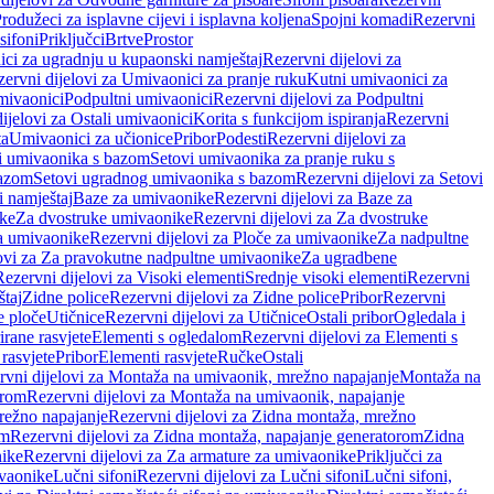
rodužeci za isplavne cijevi i isplavna koljena
Spojni komadi
Rezervni
sifoni
Priključci
Brtve
Prostor
ci za ugradnju u kupaonski namještaj
Rezervni dijelovi za
ervni dijelovi za Umivaonici za pranje ruku
Kutni umivaonici za
mivaonici
Podpultni umivaonici
Rezervni dijelovi za Podpultni
ijelovi za Ostali umivaonici
Korita s funkcijom ispiranja
Rezervni
ta
Umivaonici za učionice
Pribor
Podesti
Rezervni dijelovi za
i umivaonika s bazom
Setovi umivaonika za pranje ruku s
bazom
Setovi ugradnog umivaonika s bazom
Rezervni dijelovi za Setovi
 namještaj
Baze za umivaonike
Rezervni dijelovi za Baze za
ike
Za dvostruke umivaonike
Rezervni dijelovi za Za dvostruke
a umivaonike
Rezervni dijelovi za Ploče za umivaonike
Za nadpultne
lovi za Za pravokutne nadpultne umivaonike
Za ugradbene
Rezervni dijelovi za Visoki elementi
Srednje visoki elementi
Rezervni
štaj
Zidne police
Rezervni dijelovi za Zidne police
Pribor
Rezervni
 ploče
Utičnice
Rezervni dijelovi za Utičnice
Ostali pribor
Ogledala i
irane rasvjete
Elementi s ogledalom
Rezervni dijelovi za Elementi s
 rasvjete
Pribor
Elementi rasvjete
Ručke
Ostali
rvni dijelovi za Montaža na umivaonik, mrežno napajanje
Montaža na
orom
Rezervni dijelovi za Montaža na umivaonik, napajanje
režno napajanje
Rezervni dijelovi za Zidna montaža, mrežno
om
Rezervni dijelovi za Zidna montaža, napajanje generatorom
Zidna
nike
Rezervni dijelovi za Za armature za umivaonike
Priključci za
ivaonike
Lučni sifoni
Rezervni dijelovi za Lučni sifoni
Lučni sifoni,