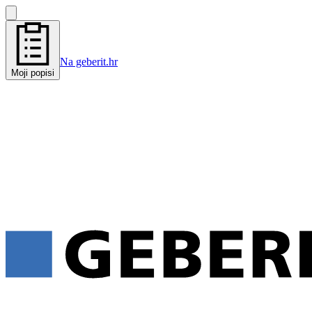
Na geberit.hr
Moji popisi