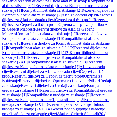
stiskanje
Rezervni dijelovi za Ručni alati za stiskanje
Kompatibilnost
alata za stiskanje [1]
Rezervni dijelovi za Kompatibilnost alata za
stiskanje [1]
Kompatibilnost alata za stiskanje [2]
Rezervni dijelovi za
Kompatibilnost alata za stiskanje [2]
Alati za obradu cijevi
Rezervni
dijelovi za Alati za obradu cijevi
Čepovi za tlačnu probu
Rezervni
dijelovi za Čepovi za tlačnu probu
Oprema za ispitivanje
Pribor
Alati
za Geberit Mapress
Rezervni dijelovi za Alati za Geberit
Mapress
Kompatibilnost alata za stiskanje [1]
Rezervni dijelovi za
Kompatibilnost alata za stiskanje [1]
Kompatibilnost alata za
stiskanje [2]
Rezervni dijelovi za Kompatibilnost alata za stiskanje
[2]
Kompatibilnost alata za stiskanje [1] / [2]
Rezervni dijelovi za
Kompatibilnost alata za stiskanje [1] / [2]
Kompatibilnost alata za
stiskanje [2XL]
Rezervni dijelovi za Kompatibilnost alata za
stiskanje [2XL]
Kompatibilnost alata za stiskanje [3]
Rezervni
dijelovi za Kompatibilnost alata za stiskanje [3]
Alati za obradu
cijevi
Rezervni dijelovi za Alati za obradu cijevi
Čepovi za tlačnu
probu
Rezervni dijelovi za Čepovi za tlačnu probu
Oprema za
ispitivanje
Rezervni dijelovi za Oprema za ispitivanje
Pribor
Uređaji
za stiskanje
Rezervni dijelovi za Uređaji za stiskanje
Kompatibilnost
uređaja za stiskanje [1]
Rezervni dijelovi za Kompatibilnost uređaja
za stiskanje [1]
Kompatibilnost uređaja za stiskanje [2]
Rezervni
dijelovi za Kompatibilnost uređaja za stiskanje [2]
Kompatibilnost
uređaja za stiskanje [2XL]
Rezervni dijelovi za Kompatibilnost
uređaja za stiskanje [2XL]
Za Geberit podno grijanje i hlađenje
površina
Stalci za polaganje cijevi
Alati za Geberit Silent-db20 /