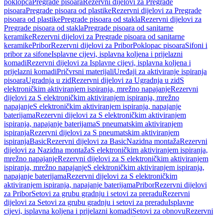
poklopca
Pregrade pisoara
Rezervni dijelovi za Pregrade
pisoara
Pregrade pisoara od plastike
Rezervni dijelovi za Pregrade
pisoara od plastike
Pregrade pisoara od stakla
Rezervni dijelovi za
Pregrade pisoara od stakla
Pregrade pisoara od sanitarne
keramike
Rezervni dijelovi za Pregrade pisoara od sanitarne
keramike
Pribor
Rezervni dijelovi za Pribor
Poklopac pisoara
Sifoni i
pribor za sifone
Isplavne cijevi, isplavna koljena i prijelazni
komadi
Rezervni dijelovi za Isplavne cijevi, isplavna koljena i
prijelazni komadi
Pričvrsni materijali
Uređaji za aktiviranje ispiranja
pisoara
Ugradnja u zid
Rezervni dijelovi za Ugradnja u zid
S
elektroničkim aktiviranjem ispiranja, mrežno napajanje
Rezervni
dijelovi za S elektroničkim aktiviranjem ispiranja, mrežno
napajanje
S elektroničkim aktiviranjem ispiranja, napajanje
baterijama
Rezervni dijelovi za S elektroničkim aktiviranjem
ispiranja, napajanje baterijama
S pneumatskim aktiviranjem
ispiranja
Rezervni dijelovi za S pneumatskim aktiviranjem
ispiranja
Basic
Rezervni dijelovi za Basic
Nazidna montaža
Rezervni
dijelovi za Nazidna montaža
S elektroničkim aktiviranjem ispiranja,
mrežno napajanje
Rezervni dijelovi za S elektroničkim aktiviranjem
ispiranja, mrežno napajanje
S elektroničkim aktiviranjem ispiranja,
napajanje baterijama
Rezervni dijelovi za S elektroničkim
aktiviranjem ispiranja, napajanje baterijama
Pribor
Rezervni dijelovi
za Pribor
Setovi za grubu gradnju i setovi za preradu
Rezervni
dijelovi za Setovi za grubu gradnju i setovi za preradu
Isplavne
cijevi, isplavna koljena i prijelazni komadi
Setovi za obnovu
Rezervni