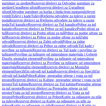
garniture za uređaje
Rezervni dijelovi za Odvodne garniture za
uređaje
Ugradbeni sifoni
Rezervni dijelovi za Ugradbeni
sifoni
Odvodne garniture za korita s funkcijom ispiranja
Izljevni
ventili
Tuševi i kade
Tuševi
Rješenja odvodnje za tuševe u razini
poda
Rezervni dijelovi za Rješenja odvodnje za tuševe u razini
poda
Tuš kanalice
Rezervni dijelovi za Tuš kanalice
Pribor za tuš
kanalice
Rezervni dijelovi za Pribor za tuš kanalice
Podni sifoni za
tuš
Rezervni dijelovi za Podni sifoni za tuš
Pribor za podne sifone za
tuš
Rezervni dijelovi za Pribor za podne sifone za tuš
Zidni
odvodi
Rezervni dijelovi za Zidni odvodi
Pribor za zidne
odvode
Rezervni dijelovi za Pribor za zidne odvode
Tuš kade i
površine za tuširanje
Rezervni dijelovi za Tuš kade i površine za
tuširanje
Površine za tuširanje od mineralnog materijala i Geberit
Duofix montažni elementi
Površine za tuširanje od mineralnog
materijala
Rezervni dijelovi za Površine za tuširanje od mineralnog
materijala
Montažni elementi
Rezervni dijelovi za Montažni
elementi
Specifični odvodi tuš kada
Rezervni dijelovi za Specifični
odvodi tuš kada
Pribor
Kabine, pregradne stijene i vrata za tuš
prostor
Rezervni dijelovi za Kabine, pregradne stijene i vrata za tuš
prostor
Tuš kabine
Rezervni dijelovi za Tuš kabine
Pregradne stijene
za tuš prostor
Rezervni dijelovi za Pregradne stijene za tuš
prostor
Vrata za tuš prostor
Rezervni dijelovi za Vrata za tuš
prostor
Pribor
Rezervni dijelovi za Pribor
Kutije za odlaganje za niše
za tuševe
Rezervni dijelovi za Kutije za odlaganje za niše za
tuševe
Kutije za odlaganje za niše
Rezervni dijelovi za Kutije za