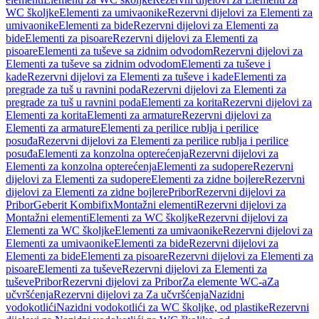
WC školjke
Elementi za umivaonike
Rezervni dijelovi za Elementi za
umivaonike
Elementi za bide
Rezervni dijelovi za Elementi za
bide
Elementi za pisoare
Rezervni dijelovi za Elementi za
pisoare
Elementi za tuševe sa zidnim odvodom
Rezervni dijelovi za
Elementi za tuševe sa zidnim odvodom
Elementi za tuševe i
kade
Rezervni dijelovi za Elementi za tuševe i kade
Elementi za
pregrade za tuš u ravnini poda
Rezervni dijelovi za Elementi za
pregrade za tuš u ravnini poda
Elementi za korita
Rezervni dijelovi za
Elementi za korita
Elementi za armature
Rezervni dijelovi za
Elementi za armature
Elementi za perilice rublja i perilice
posuđa
Rezervni dijelovi za Elementi za perilice rublja i perilice
posuđa
Elementi za konzolna opterećenja
Rezervni dijelovi za
Elementi za konzolna opterećenja
Elementi za sudopere
Rezervni
dijelovi za Elementi za sudopere
Elementi za zidne bojlere
Rezervni
dijelovi za Elementi za zidne bojlere
Pribor
Rezervni dijelovi za
Pribor
Geberit Kombifix
Montažni elementi
Rezervni dijelovi za
Montažni elementi
Elementi za WC školjke
Rezervni dijelovi za
Elementi za WC školjke
Elementi za umivaonike
Rezervni dijelovi za
Elementi za umivaonike
Elementi za bide
Rezervni dijelovi za
Elementi za bide
Elementi za pisoare
Rezervni dijelovi za Elementi za
pisoare
Elementi za tuševe
Rezervni dijelovi za Elementi za
tuševe
Pribor
Rezervni dijelovi za Pribor
Za elemente WC-a
Za
učvršćenja
Rezervni dijelovi za Za učvršćenja
Nazidni
vodokotlići
Nazidni vodokotlići za WC školjke, od plastike
Rezervni