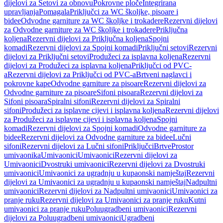
dijelovi za Setovi za obnovu
Pokrovne ploče
Integrirana
upravljanja
Pomagala
Priključci za WC školjke, pisoare i
bidee
Odvodne garniture za WC školjke i trokadere
Rezervni dijelovi
za Odvodne garniture za WC školjke i trokadere
Priključna
koljena
Rezervni dijelovi za Priključna koljena
Spojni
komadi
Rezervni dijelovi za Spojni komadi
Priključni setovi
Rezervni
dijelovi za Priključni setovi
Produžeci za isplavna koljena
Rezervni
dijelovi za Produžeci za isplavna koljena
Priključci od PVC-
a
Rezervni dijelovi za Priključci od PVC-a
Brtveni naglavci i
pokrovne kape
Odvodne garniture za pisoare
Rezervni dijelovi za
Odvodne garniture za pisoare
Sifoni pisoara
Rezervni dijelovi za
Sifoni pisoara
Spiralni sifoni
Rezervni dijelovi za Spiralni
sifoni
Produžeci za isplavne cijevi i isplavna koljena
Rezervni dijelovi
za Produžeci za isplavne cijevi i isplavna koljena
Spojni
komadi
Rezervni dijelovi za Spojni komadi
Odvodne garniture za
bidee
Rezervni dijelovi za Odvodne garniture za bidee
Lučni
sifoni
Rezervni dijelovi za Lučni sifoni
Priključci
Brtve
Prostor
umivaonika
Umivaonici
Umivaonici
Rezervni dijelovi za
Umivaonici
Dvostruki umivaonici
Rezervni dijelovi za Dvostruki
umivaonici
Umivaonici za ugradnju u kupaonski namještaj
Rezervni
dijelovi za Umivaonici za ugradnju u kupaonski namještaj
Nadpultni
umivaonici
Rezervni dijelovi za Nadpultni umivaonici
Umivaonici za
pranje ruku
Rezervni dijelovi za Umivaonici za pranje ruku
Kutni
umivaonici za pranje ruku
Poluugradbeni umivaonici
Rezervni
dijelovi za Poluugradbeni umivaonici
Ugradbeni