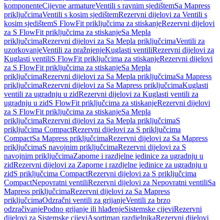
komponente
Cijevne armature
Ventili s ravnim sjedištem
Sa Mapress
priključcima
Ventili s kosim sjedištem
Rezervni dijelovi za Ventili s
kosim sjedištem
S FlowFit priključcima za stiskanje
Rezervni dijelovi
za S FlowFit priključcima za stiskanje
Sa Mepla
priključcima
Rezervni dijelovi za Sa Mepla priključcima
Ventili za
uzorkovanje
Ventili za pražnjenje
Kuglasti ventili
Rezervni dijelovi za
Kuglasti ventili
S FlowFit priključcima za stiskanje
Rezervni dijelovi
za S FlowFit priključcima za stiskanje
Sa Mepla
priključcima
Rezervni dijelovi za Sa Mepla priključcima
Sa Mapress
priključcima
Rezervni dijelovi za Sa Mapress priključcima
Kuglasti
ventili za ugradnju u zid
Rezervni dijelovi za Kuglasti ventili za
ugradnju u zid
S FlowFit priključcima za stiskanje
Rezervni dijelovi
za S FlowFit priključcima za stiskanje
Sa Mepla
priključcima
Rezervni dijelovi za Sa Mepla priključcima
S
priključcima Compact
Rezervni dijelovi za S priključcima
Compact
Sa Mapress priključcima
Rezervni dijelovi za Sa Mapress
priključcima
S navojnim priključcima
Rezervni dijelovi za S
navojnim priključcima
Zaporne i razdjelne jedinice za ugradnju u
zid
Rezervni dijelovi za Zaporne i razdjelne jedinice za ugradnju u
zid
S priključcima Compact
Rezervni dijelovi za S priključcima
Compact
Nepovratni ventili
Rezervni dijelovi za Nepovratni ventili
Sa
Mapress priključcima
Rezervni dijelovi za Sa Mapress
priključcima
Odzračni ventili za grijanje
Ventili za brzo
odzračivanje
Podno grijanje ili hlađenje
Sistemske cijevi
Rezervni
dijelovi za Sistemske cijevi
Asortiman razdjelnika
Rezervni dijelovi