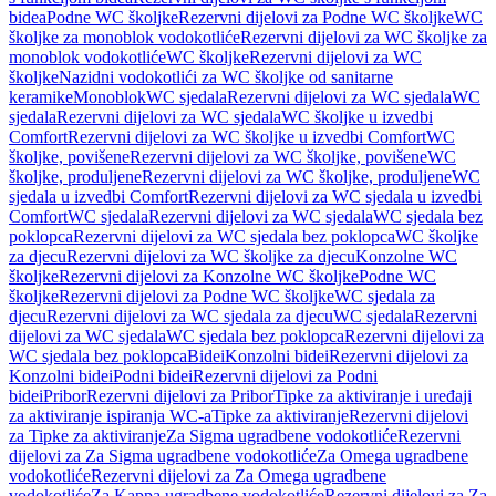
bidea
Podne WC školjke
Rezervni dijelovi za Podne WC školjke
WC
školjke za monoblok vodokotliće
Rezervni dijelovi za WC školjke za
monoblok vodokotliće
WC školjke
Rezervni dijelovi za WC
školjke
Nazidni vodokotlići za WC školjke od sanitarne
keramike
Monoblok
WC sjedala
Rezervni dijelovi za WC sjedala
WC
sjedala
Rezervni dijelovi za WC sjedala
WC školjke u izvedbi
Comfort
Rezervni dijelovi za WC školjke u izvedbi Comfort
WC
školjke, povišene
Rezervni dijelovi za WC školjke, povišene
WC
školjke, produljene
Rezervni dijelovi za WC školjke, produljene
WC
sjedala u izvedbi Comfort
Rezervni dijelovi za WC sjedala u izvedbi
Comfort
WC sjedala
Rezervni dijelovi za WC sjedala
WC sjedala bez
poklopca
Rezervni dijelovi za WC sjedala bez poklopca
WC školjke
za djecu
Rezervni dijelovi za WC školjke za djecu
Konzolne WC
školjke
Rezervni dijelovi za Konzolne WC školjke
Podne WC
školjke
Rezervni dijelovi za Podne WC školjke
WC sjedala za
djecu
Rezervni dijelovi za WC sjedala za djecu
WC sjedala
Rezervni
dijelovi za WC sjedala
WC sjedala bez poklopca
Rezervni dijelovi za
WC sjedala bez poklopca
Bidei
Konzolni bidei
Rezervni dijelovi za
Konzolni bidei
Podni bidei
Rezervni dijelovi za Podni
bidei
Pribor
Rezervni dijelovi za Pribor
Tipke za aktiviranje i uređaji
za aktiviranje ispiranja WC-a
Tipke za aktiviranje
Rezervni dijelovi
za Tipke za aktiviranje
Za Sigma ugradbene vodokotliće
Rezervni
dijelovi za Za Sigma ugradbene vodokotliće
Za Omega ugradbene
vodokotliće
Rezervni dijelovi za Za Omega ugradbene
vodokotliće
Za Kappa ugradbene vodokotliće
Rezervni dijelovi za Za