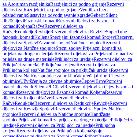
za Asortiman razdjelnika
Razdjelnici za podno grijanje
Rezervni
dijelovi za Razdjelnici za podno grijanje
Ventili za brzo
odzračivanje
Sustavi za odvodnjavanje zgrade
Geberit Silent-
db20
Cijevi
Fazonski komadi
Rezervni dijelovi za Fazonski
komadi
Koljena
Račve
Rezervni dijelovi za
Račve
Redukcije
Revizije
Rezervni dijelovi za Revizije
SuperTube
fazonski komadi
Koljena
Specijalni fazonski komadi
Spojevi
Rezervni
dijelovi za Spojevi
Zavareni spojevi
Natične spojnice
Rezervni
dijelovi za Natične spojnice
Stezni spojevi
Prijelazni komadi za
prijelaz na druge materijale
Rezervni dijelovi za Prijelazni komadi za
prijelaz na druge materijale
Priključci za uređaje
Rezervni dijelovi za
Priključci za uređaje
Priključna koljena
Rezervni dijelovi za
Priključna koljena
Natične spojnice za priključak uređaja
Rezervni
dijelovi za Natične spojnice za priključak uređaja
Pribor
Cijevne
obujmice
Učvršćenja za cijevne obujmice
Čepovi
Brtve
Potrošni
materijal
Geberit Silent-PP
Cijevi
Rezervni dijelovi za Cijevi
Fazonski
komadi
Rezervni dijelovi za Fazonski komadi
Koljena
Rezervni
dijelovi za Koljena
Račve
Rezervni dijelovi za
Račve
Redukcije
Rezervni dijelovi za Redukcije
Revizije
Rezervni
dijelovi za Revizije
Spojevi
Rezervni dijelovi za Spojevi
Natične
spojnice
Rezervni dijelovi za Natične spojnice
Kandžaste
spojnice
Prijelazni komadi za prijelaz na druge materijale
Priključci za
uređaje
Rezervni dijelovi za Priključci za uređaje
Priključna
koljena
Rezervni dijelovi za Priključna koljena
Spojni
komadi
Rezervni dijelovi za Spojni komadi
Pribor
Cijevne