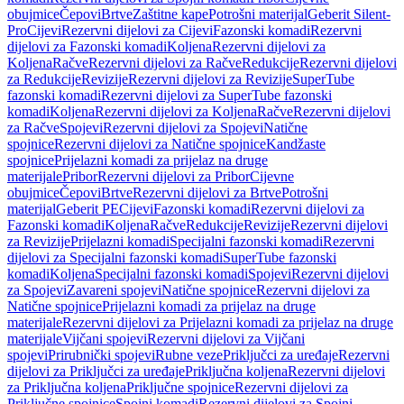
obujmice
Čepovi
Brtve
Zaštitne kape
Potrošni materijal
Geberit Silent-
Pro
Cijevi
Rezervni dijelovi za Cijevi
Fazonski komadi
Rezervni
dijelovi za Fazonski komadi
Koljena
Rezervni dijelovi za
Koljena
Račve
Rezervni dijelovi za Račve
Redukcije
Rezervni dijelovi
za Redukcije
Revizije
Rezervni dijelovi za Revizije
SuperTube
fazonski komadi
Rezervni dijelovi za SuperTube fazonski
komadi
Koljena
Rezervni dijelovi za Koljena
Račve
Rezervni dijelovi
za Račve
Spojevi
Rezervni dijelovi za Spojevi
Natične
spojnice
Rezervni dijelovi za Natične spojnice
Kandžaste
spojnice
Prijelazni komadi za prijelaz na druge
materijale
Pribor
Rezervni dijelovi za Pribor
Cijevne
obujmice
Čepovi
Brtve
Rezervni dijelovi za Brtve
Potrošni
materijal
Geberit PE
Cijevi
Fazonski komadi
Rezervni dijelovi za
Fazonski komadi
Koljena
Račve
Redukcije
Revizije
Rezervni dijelovi
za Revizije
Prijelazni komadi
Specijalni fazonski komadi
Rezervni
dijelovi za Specijalni fazonski komadi
SuperTube fazonski
komadi
Koljena
Specijalni fazonski komadi
Spojevi
Rezervni dijelovi
za Spojevi
Zavareni spojevi
Natične spojnice
Rezervni dijelovi za
Natične spojnice
Prijelazni komadi za prijelaz na druge
materijale
Rezervni dijelovi za Prijelazni komadi za prijelaz na druge
materijale
Vijčani spojevi
Rezervni dijelovi za Vijčani
spojevi
Prirubnički spojevi
Rubne veze
Priključci za uređaje
Rezervni
dijelovi za Priključci za uređaje
Priključna koljena
Rezervni dijelovi
za Priključna koljena
Priključne spojnice
Rezervni dijelovi za
Priključne spojnice
Spojni komadi
Rezervni dijelovi za Spojni