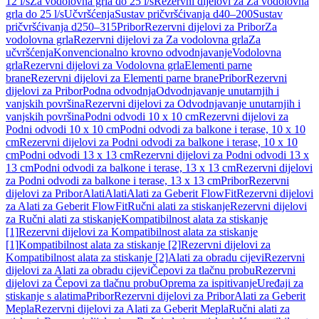
12 l/s
Za vodolovna grla do 25 l/s
Rezervni dijelovi za Za vodolovna
grla do 25 l/s
Učvršćenja
Sustav pričvršćivanja d40–200
Sustav
pričvršćivanja d250–315
Pribor
Rezervni dijelovi za Pribor
Za
vodolovna grla
Rezervni dijelovi za Za vodolovna grla
Za
učvršćenja
Konvencionalno krovno odvodnjavanje
Vodolovna
grla
Rezervni dijelovi za Vodolovna grla
Elementi parne
brane
Rezervni dijelovi za Elementi parne brane
Pribor
Rezervni
dijelovi za Pribor
Podna odvodnja
Odvodnjavanje unutarnjih i
vanjskih površina
Rezervni dijelovi za Odvodnjavanje unutarnjih i
vanjskih površina
Podni odvodi 10 x 10 cm
Rezervni dijelovi za
Podni odvodi 10 x 10 cm
Podni odvodi za balkone i terase, 10 x 10
cm
Rezervni dijelovi za Podni odvodi za balkone i terase, 10 x 10
cm
Podni odvodi 13 x 13 cm
Rezervni dijelovi za Podni odvodi 13 x
13 cm
Podni odvodi za balkone i terase, 13 x 13 cm
Rezervni dijelovi
za Podni odvodi za balkone i terase, 13 x 13 cm
Pribor
Rezervni
dijelovi za Pribor
Alati
Alati
Alati za Geberit FlowFit
Rezervni dijelovi
za Alati za Geberit FlowFit
Ručni alati za stiskanje
Rezervni dijelovi
za Ručni alati za stiskanje
Kompatibilnost alata za stiskanje
[1]
Rezervni dijelovi za Kompatibilnost alata za stiskanje
[1]
Kompatibilnost alata za stiskanje [2]
Rezervni dijelovi za
Kompatibilnost alata za stiskanje [2]
Alati za obradu cijevi
Rezervni
dijelovi za Alati za obradu cijevi
Čepovi za tlačnu probu
Rezervni
dijelovi za Čepovi za tlačnu probu
Oprema za ispitivanje
Uređaji za
stiskanje s alatima
Pribor
Rezervni dijelovi za Pribor
Alati za Geberit
Mepla
Rezervni dijelovi za Alati za Geberit Mepla
Ručni alati za