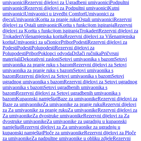
umivaonici
Rezervni dijelovi za Ugradbeni umivaonici
Podpultni
umivaonici
Rezervni dijelovi za Podpultni umivaonici
Kutni
umivaonici
Umivaonici u izvedbi Comfort
Umivaonici za
djecu
Umivaonici
Korita za pranje ruku
Ostali umivaonici
Rezervni
dijelovi za Ostali umivaonici
Korita s funkcijom ispiranja
Rezervni
dijelovi za Korita s funkcijom ispiranja
Trokaderi
Rezervni dijelovi za
Trokaderi
Višenamjenska korita
Rezervni dijelovi za Višenamjenska
korita
Umivaonici za učionice
Pribor
Podesti
Rezervni dijelovi za
Podesti
Podesti
Polupodesti
Rezervni dijelovi za
Polupodesti
Pribor
Poklopci odvoda
Držači ručnika
Pričvrsni
materijali
Dekorativni zasloni
Setovi umivaonika s bazom
Setovi
umivaonika za pranje ruku s bazom
Rezervni dijelovi za Setovi
umivaonika za pranje ruku s bazom
Setovi umivaonika s
bazom
Rezervni dijelovi za Setovi umivaonika s bazom
Setovi
ugradnog umivaonika s bazom
Rezervni dijelovi za Setovi ugradnog
umivaonika s bazom
Setovi ugradbenih umivaonika s
bazom
Rezervni dijelovi za Setovi ugradbenih umivaonika s
bazom
Kupaonski namještaj
Baze za umivaonike
Rezervni dijelovi za
Baze za umivaonike
Za umivaonike za pranje ruku
Rezervni dijelovi
za Za umivaonike za pranje ruku
Za umivaonike
Rezervni dijelovi za
Za umivaonike
Za dvostruke umivaonike
Rezervni dijelovi za Za
dvostruke umivaonike
Za umivaonike za ugradnju u kupaonski
namještaj
Rezervni dijelovi za Za umivaonike za ugradnju u
kupaonski namještaj
Ploče za umivaonike
Rezervni dijelovi za Ploče
za umivaonike
Za nadpultne umivaonike u obliku zdjele
Rezervni