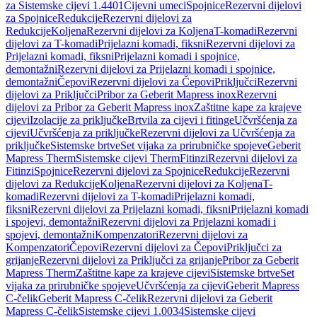
za Sistemske cijevi 1.4401
Cijevni umeci
Spojnice
Rezervni dijelovi
za Spojnice
Redukcije
Rezervni dijelovi za
Redukcije
Koljena
Rezervni dijelovi za Koljena
T-komadi
Rezervni
dijelovi za T-komadi
Prijelazni komadi, fiksni
Rezervni dijelovi za
Prijelazni komadi, fiksni
Prijelazni komadi i spojnice,
demontažni
Rezervni dijelovi za Prijelazni komadi i spojnice,
demontažni
Čepovi
Rezervni dijelovi za Čepovi
Priključci
Rezervni
dijelovi za Priključci
Pribor za Geberit Mapress inox
Rezervni
dijelovi za Pribor za Geberit Mapress inox
Zaštitne kape za krajeve
cijevi
Izolacije za priključke
Brtvila za cijevi i fitinge
Učvršćenja za
cijevi
Učvršćenja za priključke
Rezervni dijelovi za Učvršćenja za
priključke
Sistemske brtve
Set vijaka za prirubničke spojeve
Geberit
Mapress Therm
Sistemske cijevi Therm
Fitinzi
Rezervni dijelovi za
Fitinzi
Spojnice
Rezervni dijelovi za Spojnice
Redukcije
Rezervni
dijelovi za Redukcije
Koljena
Rezervni dijelovi za Koljena
T-
komadi
Rezervni dijelovi za T-komadi
Prijelazni komadi,
fiksni
Rezervni dijelovi za Prijelazni komadi, fiksni
Prijelazni komadi
i spojevi, demontažni
Rezervni dijelovi za Prijelazni komadi i
spojevi, demontažni
Kompenzatori
Rezervni dijelovi za
Kompenzatori
Čepovi
Rezervni dijelovi za Čepovi
Priključci za
grijanje
Rezervni dijelovi za Priključci za grijanje
Pribor za Geberit
Mapress Therm
Zaštitne kape za krajeve cijevi
Sistemske brtve
Set
vijaka za prirubničke spojeve
Učvršćenja za cijevi
Geberit Mapress
C-čelik
Geberit Mapress C-čelik
Rezervni dijelovi za Geberit
Mapress C-čelik
Sistemske cijevi 1.0034
Sistemske cijevi