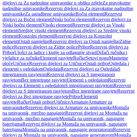
dijelovi za Za nadpultne umivaonike u obliku zdjele
Za pravokutne
nadpultne umivaonike
Rezervni dijelovi za Za pravokutne nadpultne
umivaonike
Za ugradbene umivaonike
Bočni elementi
Rezervni
dijelovi za Bočni elementi
Niski bočni elementi
Rezervni dijelovi za
Niski bočni elementi
Visoki elementi
Rezervni dijelovi za Visoki
elementi
Srednje visoki elementi
Rezervni dijelovi za Srednje visoki
elementi
Konzolni elementi
Rezervni dijelovi za Konzolni
elementi
Ostali namještaj
Rezervni dijelovi za Ostali namještaj
Zidne
police
Rezervni dijelovi za Zidne police
Pribor
Rezervni dijelovi za
Pribor
Ulošci za ladice i kutije za odlaganje stvari
Držači ručnika i
vješalice za ručnike
Elementi rasvjete
Ručke
Setovi nogu
Magnetne
ploče
Utičnice
Rezervni dijelovi za Utičnice
Ostali pribor
Ogledala i
elementi s ogledalom
Ogledala
Rezervni dijelovi za Ogledala
S
integriranom rasvjetom
Rezervni dijelovi za S integriranom
rasvjetom
Bez integrirane rasvjete
Elementi s ogledalom
Rezervni
dijelovi za Elementi s ogledalom
S integriranom rasvjetom
Rezervni
dijelovi za S integriranom rasvjetom
Bez integrirane rasvjete
Rezervni
dijelovi za Bez integrirane rasvjete
Pribor
Elementi
rasvjete
Ručke
Ostali pribor
Utičnice
Armature
Armature za
umivaonike
Rezervni dijelovi za Armature za umivaonike
Montaža
na umivaonik, mrežno napajanje
Rezervni dijelovi za Montaža na
umivaonik, mrežno napajanje
Montaža na umivaonik, napajanje
baterijama
Rezervni dijelovi za Montaža na umivaonik, napajanje
baterijama
Montaža na umivaonik, napajanje generatorom
Rezervni
dijelovi za Montaža na umivaonik, napajanje generatorom
Montaža