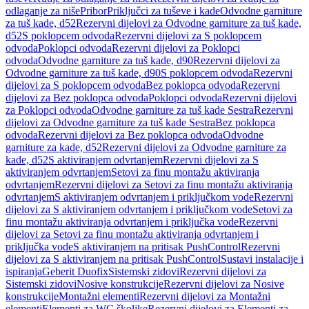
odlaganje za niše
Pribor
Priključci za tuševe i kade
Odvodne garniture
za tuš kade, d52
Rezervni dijelovi za Odvodne garniture za tuš kade,
d52
S poklopcem odvoda
Rezervni dijelovi za S poklopcem
odvoda
Poklopci odvoda
Rezervni dijelovi za Poklopci
odvoda
Odvodne garniture za tuš kade, d90
Rezervni dijelovi za
Odvodne garniture za tuš kade, d90
S poklopcem odvoda
Rezervni
dijelovi za S poklopcem odvoda
Bez poklopca odvoda
Rezervni
dijelovi za Bez poklopca odvoda
Poklopci odvoda
Rezervni dijelovi
za Poklopci odvoda
Odvodne garniture za tuš kade Sestra
Rezervni
dijelovi za Odvodne garniture za tuš kade Sestra
Bez poklopca
odvoda
Rezervni dijelovi za Bez poklopca odvoda
Odvodne
garniture za kade, d52
Rezervni dijelovi za Odvodne garniture za
kade, d52
S aktiviranjem odvrtanjem
Rezervni dijelovi za S
aktiviranjem odvrtanjem
Setovi za finu montažu aktiviranja
odvrtanjem
Rezervni dijelovi za Setovi za finu montažu aktiviranja
odvrtanjem
S aktiviranjem odvrtanjem i priključkom vode
Rezervni
dijelovi za S aktiviranjem odvrtanjem i priključkom vode
Setovi za
finu montažu aktiviranja odvrtanjem i priključka vode
Rezervni
dijelovi za Setovi za finu montažu aktiviranja odvrtanjem i
priključka vode
S aktiviranjem na pritisak PushControl
Rezervni
dijelovi za S aktiviranjem na pritisak PushControl
Sustavi instalacije i
ispiranja
Geberit Duofix
Sistemski zidovi
Rezervni dijelovi za
Sistemski zidovi
Nosive konstrukcije
Rezervni dijelovi za Nosive
konstrukcije
Montažni elementi
Rezervni dijelovi za Montažni
elementi
Elementi za WC školjke
Rezervni dijelovi za Elementi za