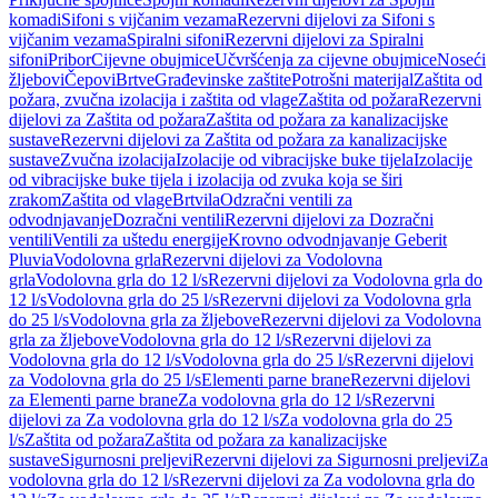
komadi
Sifoni s vijčanim vezama
Rezervni dijelovi za Sifoni s
vijčanim vezama
Spiralni sifoni
Rezervni dijelovi za Spiralni
sifoni
Pribor
Cijevne obujmice
Učvršćenja za cijevne obujmice
Noseći
žljebovi
Čepovi
Brtve
Građevinske zaštite
Potrošni materijal
Zaštita od
požara, zvučna izolacija i zaštita od vlage
Zaštita od požara
Rezervni
dijelovi za Zaštita od požara
Zaštita od požara za kanalizacijske
sustave
Rezervni dijelovi za Zaštita od požara za kanalizacijske
sustave
Zvučna izolacija
Izolacije od vibracijske buke tijela
Izolacije
od vibracijske buke tijela i izolacija od zvuka koja se širi
zrakom
Zaštita od vlage
Brtvila
Odzračni ventili za
odvodnjavanje
Dozračni ventili
Rezervni dijelovi za Dozračni
ventili
Ventili za uštedu energije
Krovno odvodnjavanje Geberit
Pluvia
Vodolovna grla
Rezervni dijelovi za Vodolovna
grla
Vodolovna grla do 12 l/s
Rezervni dijelovi za Vodolovna grla do
12 l/s
Vodolovna grla do 25 l/s
Rezervni dijelovi za Vodolovna grla
do 25 l/s
Vodolovna grla za žljebove
Rezervni dijelovi za Vodolovna
grla za žljebove
Vodolovna grla do 12 l/s
Rezervni dijelovi za
Vodolovna grla do 12 l/s
Vodolovna grla do 25 l/s
Rezervni dijelovi
za Vodolovna grla do 25 l/s
Elementi parne brane
Rezervni dijelovi
za Elementi parne brane
Za vodolovna grla do 12 l/s
Rezervni
dijelovi za Za vodolovna grla do 12 l/s
Za vodolovna grla do 25
l/s
Zaštita od požara
Zaštita od požara za kanalizacijske
sustave
Sigurnosni preljevi
Rezervni dijelovi za Sigurnosni preljevi
Za
vodolovna grla do 12 l/s
Rezervni dijelovi za Za vodolovna grla do