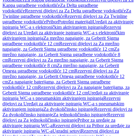
Kappa ugradbene vodokotliće
Za Delta ugradbene
vodokotliće
Rezervni dijelovi za Za Delta ugradbene vodokotliće
Za
Twinline ugradbene vodokotliće
Rezervni dijelovi za Za Twinline
ugradbene vodokotliće
Pribor
Potrošni materijali
Uređaji za aktiviranje
ispiranja WC-a s elektroničkim aktiviranjem ispiranja
Rezervni
dijelovi za Uređaji za aktiviranje ispiranja WC-a s elektroničkim
aktiviranjem ispiranja
Za mrežno napajanje, za Geberit Sigma
ugradbene vodokotliće 12 cm
Rezervni dijelovi za Za mrežno
napajanje, za Geberit Sigma ugradbene vodokotliće 12 cm
Za
mrežno napajanje, za Geberit Sigma ugradbene vodokotliće 8
cm
Rezervni dijelovi za Za mrežno napajanje, za Geberit Sigma
ugradbene vodokotliće 8 cm
Za mrežno napajanje, za Geberit
Omega ugradbene vodokotliće 12 cm
Rezervni dijelovi za Za
mrežno napajanje, za Geberit Omega ugradbene vodokotliće 12
cm
Za napajanje baterijama, za Geberit Sigma ugradbene
vodokotliće 12 cm
Rezervni dijelovi za Za napajanje baterijama, za
Geberit Sigma ugradbene vodokotliće 12 cm
Uređaji za aktiviranje
ispiranja WC-a s pneumatskim aktiviranjem ispiranja
Rezervni
dijelovi za Uređaji za aktiviranje ispiranja WC-a s pneumatskim
aktiviranjem ispiranja
Za dvokoličinsko ispiranje
Rezervni dijelovi za
Za dvokoličinsko ispiranje
Za jednokoličinsko ispiranje
Rezervni
dijelovi za Za jednokoličinsko ispiranje
Pribor za uređaje za
aktiviranje ispiranja WC-a
Rezervni dijelovi za Pribor za uređaje za
aktiviranje ispiranja WC-a
Ugradni setovi
Rezervni dijelovi za