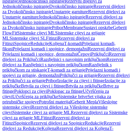
ispiranje
Jednokoličinsko ispiranje
Rezervni dijelovi za
Jednokoličinsko ispiranje
Dvokoličinsko ispiranje
Rezervni dijelovi
za Dvokoličinsko ispiranje
Unutarnje garniture
Rezervni dijelovi za
Unutarnje garniture
Jednokoličinsko ispiranje
Rezervni dijelovi za
Jednokoličinsko ispiranje
Dvokoličinsko ispiranje
Rezervni dijelovi
za Dvokoličinsko ispiranje
Pribor
Membrane
Sustavi opskrbe
Geberit
FlowFit
Sistemske cijevi ML
Sistemske cijevi za grijanje
ML
Sistemske cijevi SL
Fitinzi
Rezervni dijelovi za
Fitinzi
Spojnice
Redukcije
Koljena
T-komadi
Prijelazni komadi,
fiksni
Prijelazni komadi i spojnice, demontažni
Rezervni dijelovi za
Prijelazni komadi i spojnice, demontažni
Čepovi
Priključci
Rezervni
dijelovi za Priključci
Razdjelnici s navojnim priključkom
Rezervni
dijelovi za Razdjelnici s navojnim priključkom
Razdjelnik s
priključkom za stiskanje
T-komadi za grijanje
Prijelazni komadi i
spojevi za grijanje, demontažni
Priključci za grijanje
Rezervni dijelovi
za Priključci za grijanje
Pribor
Izolacije za cijevi i fitinge
Izolacije za
priključke
Brtvila za cijevi i fitinge
Brtvila za priključke
Brtve za
fitinge
Poklopci za cijevi
Poklopac za fitinge
Učvršćenja za
cijevi
Učvršćenja za priključke
Sistemske brtve
Set vijaka za
prirubničke spojeve
Potrošni materijal
Geberit Mepla
Višeslojne
sistemske cijevi
Rezervni dijelovi za Višeslojne sistemske
cijevi
Sistemske cijevi za grijanje ML
Rezervni dijelovi za Sistemske
cijevi za grijanje ML
Fitinzi
Rezervni dijelovi za
Fitinzi
Spojnice
Rezervni dijelovi za Spojnice
Redukcije
Rezervni
dijelovi za Redukcije
Koljena
Rezervni dijelovi za Koljena
T-