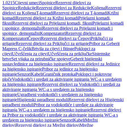
1.0215
Cijevni umeci
Spojnice
Rezervni dijelovi za
Spojnice
Redukcije
Rezervni dijelovi za Redukcije
Koljena
Rezervni
dijelovi za Koljena
T-komadi
Rezervni dijelovi za T-komadi
Križni
komadi
Rezervni dijelovi za Križni komadi
Prijelazni komadi,
fiksni
Rezervni dijelovi za Prijelazni komadi, fiksni
Prijelazni komadi
i spojnice, demontažni
Rezervni dijelovi za Prijelazni komadi i
spojnice, demontažni
Kompenzatori
Rezervni dijelovi za
Kompenzatori
Čepovi
Rezervni dijelovi za Čepovi
Priključci za
grijanje
Rezervni dijelovi za Priključci za grijanje
Pribor za Geberit
Mapress C-čelik
Brtvila za cijevi i fitinge
Poklopci za
cijevi
Učvršćenja za cijevi
Učvršćenja za priključke
Sistemske
brtve
Set vijaka za prirubničke spojeve
Geberit higijenski
sustav
Jedinice za higijensko ispiranje
Rezervni dijelovi za Jedinice
za higijensko ispiranje
Pribor za jedinice za higijensko
ispiranje
Senzori
Kabeli
Graničnik protoka
Poklopci i pokrovne
ploče
Vodokotlići i uređaji za aktiviranje ispiranja WC-a s uređajem
za higijensko ispiranje
Rezervni dijelovi za Vodokotlići i uređaji za
aktiviranje ispiranja WC-a s uređajem za higijensko
ispiranje
Ugradbeni vodokotlići s uređajem za higijensko
ispiranje
Higijenski ugradbeni moduli
Rezervni dijelovi za Higijenski
ugradbeni moduli
Pribor za vodokotliće i uređaje za aktiviranje
ispiranja WC-a s uređajem za higijensko ispiranje
Rezervni dijelovi
za Pribor za vodokotliće i uređaje za aktiviranje ispiranja WC-a s
uređajem za higijensko ispiranje
Senzori
Kabeli
Mrežni
dijelovi
Rezervni dijelovi za Mrežni dijelovi
Mrežne