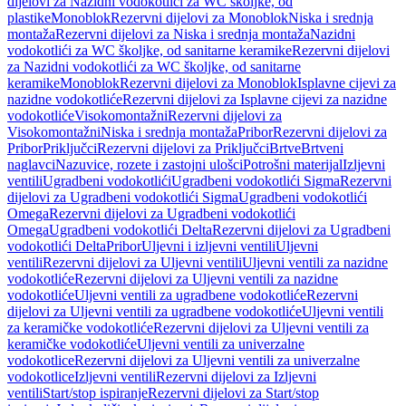
dijelovi za Nazidni vodokotlići za WC školjke, od
plastike
Monoblok
Rezervni dijelovi za Monoblok
Niska i srednja
montaža
Rezervni dijelovi za Niska i srednja montaža
Nazidni
vodokotlići za WC školjke, od sanitarne keramike
Rezervni dijelovi
za Nazidni vodokotlići za WC školjke, od sanitarne
keramike
Monoblok
Rezervni dijelovi za Monoblok
Isplavne cijevi za
nazidne vodokotliće
Rezervni dijelovi za Isplavne cijevi za nazidne
vodokotliće
Visokomontažni
Rezervni dijelovi za
Visokomontažni
Niska i srednja montaža
Pribor
Rezervni dijelovi za
Pribor
Priključci
Rezervni dijelovi za Priključci
Brtve
Brtveni
naglavci
Nazuvice, rozete i zastojni ulošci
Potrošni materijal
Izljevni
ventili
Ugradbeni vodokotlići
Ugradbeni vodokotlići Sigma
Rezervni
dijelovi za Ugradbeni vodokotlići Sigma
Ugradbeni vodokotlići
Omega
Rezervni dijelovi za Ugradbeni vodokotlići
Omega
Ugradbeni vodokotlići Delta
Rezervni dijelovi za Ugradbeni
vodokotlići Delta
Pribor
Uljevni i izljevni ventili
Uljevni
ventili
Rezervni dijelovi za Uljevni ventili
Uljevni ventili za nazidne
vodokotliće
Rezervni dijelovi za Uljevni ventili za nazidne
vodokotliće
Uljevni ventili za ugradbene vodokotliće
Rezervni
dijelovi za Uljevni ventili za ugradbene vodokotliće
Uljevni ventili
za keramičke vodokotliće
Rezervni dijelovi za Uljevni ventili za
keramičke vodokotliće
Uljevni ventili za univerzalne
vodokotlice
Rezervni dijelovi za Uljevni ventili za univerzalne
vodokotlice
Izljevni ventili
Rezervni dijelovi za Izljevni
ventili
Start/stop ispiranje
Rezervni dijelovi za Start/stop