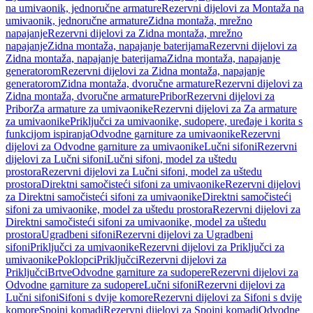
na umivaonik, jednoručne armature
Rezervni dijelovi za Montaža na
umivaonik, jednoručne armature
Zidna montaža, mrežno
napajanje
Rezervni dijelovi za Zidna montaža, mrežno
napajanje
Zidna montaža, napajanje baterijama
Rezervni dijelovi za
Zidna montaža, napajanje baterijama
Zidna montaža, napajanje
generatorom
Rezervni dijelovi za Zidna montaža, napajanje
generatorom
Zidna montaža, dvoručne armature
Rezervni dijelovi za
Zidna montaža, dvoručne armature
Pribor
Rezervni dijelovi za
Pribor
Za armature za umivaonike
Rezervni dijelovi za Za armature
za umivaonike
Priključci za umivaonike, sudopere, uređaje i korita s
funkcijom ispiranja
Odvodne garniture za umivaonike
Rezervni
dijelovi za Odvodne garniture za umivaonike
Lučni sifoni
Rezervni
dijelovi za Lučni sifoni
Lučni sifoni, model za uštedu
prostora
Rezervni dijelovi za Lučni sifoni, model za uštedu
prostora
Direktni samočisteći sifoni za umivaonike
Rezervni dijelovi
za Direktni samočisteći sifoni za umivaonike
Direktni samočisteći
sifoni za umivaonike, model za uštedu prostora
Rezervni dijelovi za
Direktni samočisteći sifoni za umivaonike, model za uštedu
prostora
Ugradbeni sifoni
Rezervni dijelovi za Ugradbeni
sifoni
Priključci za umivaonike
Rezervni dijelovi za Priključci za
umivaonike
Poklopci
Priključci
Rezervni dijelovi za
Priključci
Brtve
Odvodne garniture za sudopere
Rezervni dijelovi za
Odvodne garniture za sudopere
Lučni sifoni
Rezervni dijelovi za
Lučni sifoni
Sifoni s dvije komore
Rezervni dijelovi za Sifoni s dvije
komore
Spojni komadi
Rezervni dijelovi za Spojni komadi
Odvodne