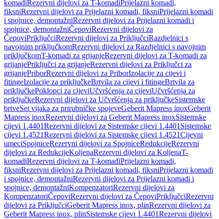
komadi
Rezervni dijelovi za T-komadi
Prijelazni komadi,
fiksni
Rezervni dijelovi za Prijelazni komadi, fiksni
Prijelazni komadi
i spojnice, demontažni
Rezervni dijelovi za Prijelazni komadi i
spojnice, demontažni
Čepovi
Rezervni dijelovi za
Čepovi
Priključci
Rezervni dijelovi za Priključci
Razdjelnici s
navojnim priključkom
Rezervni dijelovi za Razdjelnici s navojnim
priključkom
T-komadi za grijanje
Rezervni dijelovi za T-komadi za
grijanje
Priključci za grijanje
Rezervni dijelovi za Priključci za
grijanje
Pribor
Rezervni dijelovi za Pribor
Izolacije za cijevi i
fitinge
Izolacije za priključke
Brtvila za cijevi i fitinge
Brtvila za
priključke
Poklopci za cijevi
Učvršćenja za cijevi
Učvršćenja za
priključke
Rezervni dijelovi za Učvršćenja za priključke
Sistemske
brtve
Set vijaka za prirubničke spojeve
Geberit Mapress inox
Geberit
Mapress inox
Rezervni dijelovi za Geberit Mapress inox
Sistemske
cijevi 1.4401
Rezervni dijelovi za Sistemske cijevi 1.4401
Sistemske
cijevi 1.4521
Rezervni dijelovi za Sistemske cijevi 1.4521
Cijevni
umeci
Spojnice
Rezervni dijelovi za Spojnice
Redukcije
Rezervni
dijelovi za Redukcije
Koljena
Rezervni dijelovi za Koljena
T-
komadi
Rezervni dijelovi za T-komadi
Prijelazni komadi,
fiksni
Rezervni dijelovi za Prijelazni komadi, fiksni
Prijelazni komadi
i spojnice, demontažni
Rezervni dijelovi za Prijelazni komadi i
spojnice, demontažni
Kompenzatori
Rezervni dijelovi za
Kompenzatori
Čepovi
Rezervni dijelovi za Čepovi
Priključci
Rezervni
dijelovi za Priključci
Geberit Mapress inox, plin
Rezervni dijelovi za
Geberit Mapress inox, plin
Sistemske cijevi 1.4401
Rezervni dijelovi