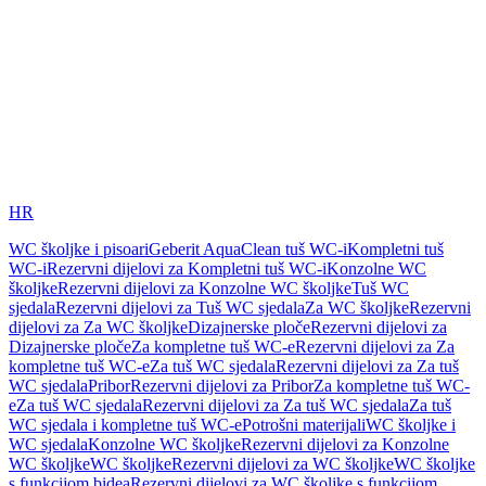
HR
WC školjke i pisoari
Geberit AquaClean tuš WC-i
Kompletni tuš
WC-i
Rezervni dijelovi za Kompletni tuš WC-i
Konzolne WC
školjke
Rezervni dijelovi za Konzolne WC školjke
Tuš WC
sjedala
Rezervni dijelovi za Tuš WC sjedala
Za WC školjke
Rezervni
dijelovi za Za WC školjke
Dizajnerske ploče
Rezervni dijelovi za
Dizajnerske ploče
Za kompletne tuš WC-e
Rezervni dijelovi za Za
kompletne tuš WC-e
Za tuš WC sjedala
Rezervni dijelovi za Za tuš
WC sjedala
Pribor
Rezervni dijelovi za Pribor
Za kompletne tuš WC-
e
Za tuš WC sjedala
Rezervni dijelovi za Za tuš WC sjedala
Za tuš
WC sjedala i kompletne tuš WC-e
Potrošni materijali
WC školjke i
WC sjedala
Konzolne WC školjke
Rezervni dijelovi za Konzolne
WC školjke
WC školjke
Rezervni dijelovi za WC školjke
WC školjke
s funkcijom bidea
Rezervni dijelovi za WC školjke s funkcijom