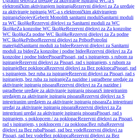
Ugradni setovi
Za uređaje za aktiviranje ispiranja WC-a s
elektroničkim aktiviranjem ispiranja
Rezervni dijelovi za Za uređaje
za aktiviranje ispiranja WC-a s elektroničkim aktiviranjem
ispiranja
Spojevi
Geberit Monolith sanitarni moduli
Sanitarni moduli
za WC školjke
Rezervni dijelovi za Sanitarni moduli za WC
školjke
Za konzolne WC školjke
Rezervni dijelovi za Za konzolne
WC školjke
Za podne WC školjke
Rezervni dijelovi za Za podne
WC školjke
Pribor
Rezervni dijelovi za Pribor
Potrošni
materijali
Sanitarni moduli za bidee
Rezervni dijelovi za Sanitarni
moduli za bidee
Za konzolne i podne bidee
Rezervni dijelovi za Za
konzolne i podne bidee
Pisoari
Pisoari, rad s ispiranjem, s rubom za
ispiranje
Rezervni dijelovi za Pisoari, rad s ispiranjem, s rubom za
ispiranje
Bez poklopca
Rezervni dijelovi za Bez poklopca
Pisoari, rad
s ispiranjem, bez ruba za ispiranje
Rezervni dijelovi za Pisoari, rad s
ispiranjem, bez ruba za ispiranje
Za nazidne i ugradbene uređaje za
aktiviranje ispiranja pisoara
Rezervni dijelovi za Za nazidne i
ugradbene uređaje za aktiviranje ispiranja pisoara
S integriranim
uređajem za aktiviranje ispiranja pisoara
Rezervni dijelovi za S
integriranim uređajem za aktiviranje ispiranja pisoara
Za integrirani
uređaj za aktiviranje ispiranja pisoara
Rezervni dijelovi za Za
integrirani uređaj za aktiviranje ispiranja pisoara
Pisoari, rad s
ispiranjem, s poklopcem / za poklopac
Rezervni dijelovi za Pisoari,
rad s ispiranjem, s poklopcem / za poklopac
Bez ruba
Rezervni
dijelovi za Bez ruba
Pisoari, rad bez vode
Rezervni dijelovi za
Pisoari, rad bez vode
Bez poklopca
Rezervni dijelovi za Bez