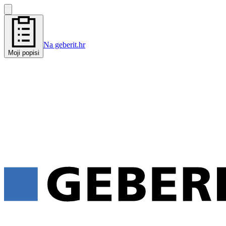
Na geberit.hr
Moji popisi