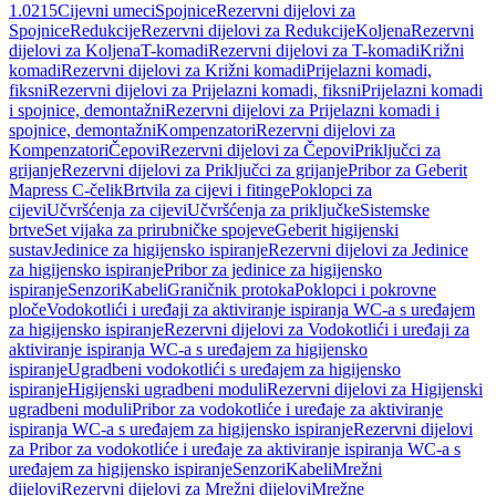
1.0215
Cijevni umeci
Spojnice
Rezervni dijelovi za
Spojnice
Redukcije
Rezervni dijelovi za Redukcije
Koljena
Rezervni
dijelovi za Koljena
T-komadi
Rezervni dijelovi za T-komadi
Križni
komadi
Rezervni dijelovi za Križni komadi
Prijelazni komadi,
fiksni
Rezervni dijelovi za Prijelazni komadi, fiksni
Prijelazni komadi
i spojnice, demontažni
Rezervni dijelovi za Prijelazni komadi i
spojnice, demontažni
Kompenzatori
Rezervni dijelovi za
Kompenzatori
Čepovi
Rezervni dijelovi za Čepovi
Priključci za
grijanje
Rezervni dijelovi za Priključci za grijanje
Pribor za Geberit
Mapress C-čelik
Brtvila za cijevi i fitinge
Poklopci za
cijevi
Učvršćenja za cijevi
Učvršćenja za priključke
Sistemske
brtve
Set vijaka za prirubničke spojeve
Geberit higijenski
sustav
Jedinice za higijensko ispiranje
Rezervni dijelovi za Jedinice
za higijensko ispiranje
Pribor za jedinice za higijensko
ispiranje
Senzori
Kabeli
Graničnik protoka
Poklopci i pokrovne
ploče
Vodokotlići i uređaji za aktiviranje ispiranja WC-a s uređajem
za higijensko ispiranje
Rezervni dijelovi za Vodokotlići i uređaji za
aktiviranje ispiranja WC-a s uređajem za higijensko
ispiranje
Ugradbeni vodokotlići s uređajem za higijensko
ispiranje
Higijenski ugradbeni moduli
Rezervni dijelovi za Higijenski
ugradbeni moduli
Pribor za vodokotliće i uređaje za aktiviranje
ispiranja WC-a s uređajem za higijensko ispiranje
Rezervni dijelovi
za Pribor za vodokotliće i uređaje za aktiviranje ispiranja WC-a s
uređajem za higijensko ispiranje
Senzori
Kabeli
Mrežni
dijelovi
Rezervni dijelovi za Mrežni dijelovi
Mrežne