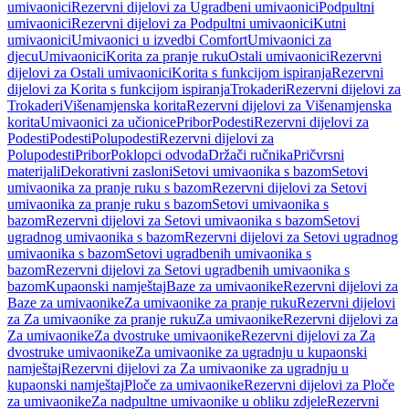
umivaonici
Rezervni dijelovi za Ugradbeni umivaonici
Podpultni
umivaonici
Rezervni dijelovi za Podpultni umivaonici
Kutni
umivaonici
Umivaonici u izvedbi Comfort
Umivaonici za
djecu
Umivaonici
Korita za pranje ruku
Ostali umivaonici
Rezervni
dijelovi za Ostali umivaonici
Korita s funkcijom ispiranja
Rezervni
dijelovi za Korita s funkcijom ispiranja
Trokaderi
Rezervni dijelovi za
Trokaderi
Višenamjenska korita
Rezervni dijelovi za Višenamjenska
korita
Umivaonici za učionice
Pribor
Podesti
Rezervni dijelovi za
Podesti
Podesti
Polupodesti
Rezervni dijelovi za
Polupodesti
Pribor
Poklopci odvoda
Držači ručnika
Pričvrsni
materijali
Dekorativni zasloni
Setovi umivaonika s bazom
Setovi
umivaonika za pranje ruku s bazom
Rezervni dijelovi za Setovi
umivaonika za pranje ruku s bazom
Setovi umivaonika s
bazom
Rezervni dijelovi za Setovi umivaonika s bazom
Setovi
ugradnog umivaonika s bazom
Rezervni dijelovi za Setovi ugradnog
umivaonika s bazom
Setovi ugradbenih umivaonika s
bazom
Rezervni dijelovi za Setovi ugradbenih umivaonika s
bazom
Kupaonski namještaj
Baze za umivaonike
Rezervni dijelovi za
Baze za umivaonike
Za umivaonike za pranje ruku
Rezervni dijelovi
za Za umivaonike za pranje ruku
Za umivaonike
Rezervni dijelovi za
Za umivaonike
Za dvostruke umivaonike
Rezervni dijelovi za Za
dvostruke umivaonike
Za umivaonike za ugradnju u kupaonski
namještaj
Rezervni dijelovi za Za umivaonike za ugradnju u
kupaonski namještaj
Ploče za umivaonike
Rezervni dijelovi za Ploče
za umivaonike
Za nadpultne umivaonike u obliku zdjele
Rezervni