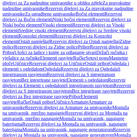
dijelovi za Za nadpultne umivaonike u obliku zdjele
Za pravokutne
nadpultne umivaonike
Rezervni dijelovi za Za pravokutne nadpultne
umivaonike
Za ugradbene umivaonike
Bočni elementi
Rezervni
dijelovi za Bočni elementi
Niski bočni elementi
Rezervni dijelovi za
Niski bočni elementi
Visoki elementi
Rezervni dijelovi za Visoki
elementi
Srednje visoki elementi
Rezervni dijelovi za Srednje visoki
elementi
Konzolni elementi
Rezervni dijelovi za Konzolni
elementi
Ostali namještaj
Rezervni dijelovi za Ostali namještaj
Zidne
police
Rezervni dijelovi za Zidne police
Pribor
Rezervni dijelovi za
Pribor
Ulošci za ladice i kutije za odlaganje stvari
Držači ručnika i
vješalice za ručnike
Elementi rasvjete
Ručke
Setovi nogu
Magnetne
ploče
Utičnice
Rezervni dijelovi za Utičnice
Ostali pribor
Ogledala i
elementi s ogledalom
Ogledala
Rezervni dijelovi za Ogledala
S
integriranom rasvjetom
Rezervni dijelovi za S integriranom
rasvjetom
Bez integrirane rasvjete
Elementi s ogledalom
Rezervni
dijelovi za Elementi s ogledalom
S integriranom rasvjetom
Rezervni
dijelovi za S integriranom rasvjetom
Bez integrirane rasvjete
Rezervni
dijelovi za Bez integrirane rasvjete
Pribor
Elementi
rasvjete
Ručke
Ostali pribor
Utičnice
Armature
Armature za
umivaonike
Rezervni dijelovi za Armature za umivaonike
Montaža
na umivaonik, mrežno napajanje
Rezervni dijelovi za Montaža na
umivaonik, mrežno napajanje
Montaža na umivaonik, napajanje
baterijama
Rezervni dijelovi za Montaža na umivaonik, napajanje
baterijama
Montaža na umivaonik, napajanje generatorom
Rezervni
dijelovi za Montaža na umivaonik, napajanje generatorom
Montaža