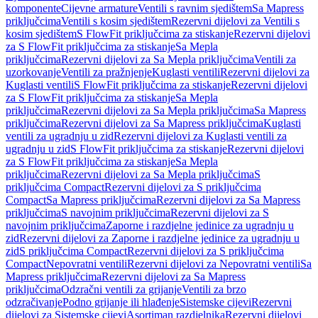
komponente
Cijevne armature
Ventili s ravnim sjedištem
Sa Mapress
priključcima
Ventili s kosim sjedištem
Rezervni dijelovi za Ventili s
kosim sjedištem
S FlowFit priključcima za stiskanje
Rezervni dijelovi
za S FlowFit priključcima za stiskanje
Sa Mepla
priključcima
Rezervni dijelovi za Sa Mepla priključcima
Ventili za
uzorkovanje
Ventili za pražnjenje
Kuglasti ventili
Rezervni dijelovi za
Kuglasti ventili
S FlowFit priključcima za stiskanje
Rezervni dijelovi
za S FlowFit priključcima za stiskanje
Sa Mepla
priključcima
Rezervni dijelovi za Sa Mepla priključcima
Sa Mapress
priključcima
Rezervni dijelovi za Sa Mapress priključcima
Kuglasti
ventili za ugradnju u zid
Rezervni dijelovi za Kuglasti ventili za
ugradnju u zid
S FlowFit priključcima za stiskanje
Rezervni dijelovi
za S FlowFit priključcima za stiskanje
Sa Mepla
priključcima
Rezervni dijelovi za Sa Mepla priključcima
S
priključcima Compact
Rezervni dijelovi za S priključcima
Compact
Sa Mapress priključcima
Rezervni dijelovi za Sa Mapress
priključcima
S navojnim priključcima
Rezervni dijelovi za S
navojnim priključcima
Zaporne i razdjelne jedinice za ugradnju u
zid
Rezervni dijelovi za Zaporne i razdjelne jedinice za ugradnju u
zid
S priključcima Compact
Rezervni dijelovi za S priključcima
Compact
Nepovratni ventili
Rezervni dijelovi za Nepovratni ventili
Sa
Mapress priključcima
Rezervni dijelovi za Sa Mapress
priključcima
Odzračni ventili za grijanje
Ventili za brzo
odzračivanje
Podno grijanje ili hlađenje
Sistemske cijevi
Rezervni
dijelovi za Sistemske cijevi
Asortiman razdjelnika
Rezervni dijelovi