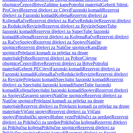
obujmice
Čepovi
Brtve
Zaštitne kape
Potrošni materijal
Geberit Silent-
Pro
Cijevi
Rezervni dijelovi za Cijevi
Fazonski komadi
Rezervni
dijelovi za Fazonski komadi
Koljena
Rezervni dijelovi za
Koljena
Račve
Rezervni dijelovi za Račve
Redukcije
Rezervni dijelovi
za Redukcije
Revizije
Rezervni dijelovi za Revizije
SuperTube
fazonski komadi
Rezervni dijelovi za SuperTube fazonski
komadi
Koljena
Rezervni dijelovi za Koljena
Račve
Rezervni dijelovi
za Račve
Spojevi
Rezervni dijelovi za Spojevi
Natične
spojnice
Rezervni dijelovi za Natične spojnice
Kandžaste
spojnice
Prijelazni komadi za prijelaz na druge
materijale
Pribor
Rezervni dijelovi za Pribor
Cijevne
obujmice
Čepovi
Brtve
Rezervni dijelovi za Brtve
Potrošni
materijal
Geberit PE
Cijevi
Fazonski komadi
Rezervni dijelovi za
Fazonski komadi
Koljena
Račve
Redukcije
Revizije
Rezervni dijelovi
za Revizije
Prijelazni komadi
Specijalni fazonski komadi
Rezervni
dijelovi za Specijalni fazonski komadi
SuperTube fazonski
komadi
Koljena
Specijalni fazonski komadi
Spojevi
Rezervni dijelovi
za Spojevi
Zavareni spojevi
Natične spojnice
Rezervni dijelovi za
Natične spojnice
Prijelazni komadi za prijelaz na druge
materijale
Rezervni dijelovi za Prijelazni komadi za prijelaz na druge
materijale
Vijčani spojevi
Rezervni dijelovi za Vijčani
spojevi
Prirubnički spojevi
Rubne veze
Priključci za uređaje
Rezervni
dijelovi za Priključci za uređaje
Priključna koljena
Rezervni dijelovi
za Priključna koljena
Priključne spojnice
Rezervni dijelovi za
Priključne spojnice
Spojni komadi
Rezervni dijelovi za Spojni