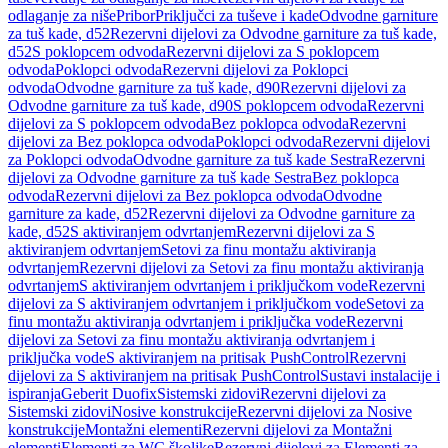
odlaganje za niše
Pribor
Priključci za tuševe i kade
Odvodne garniture
za tuš kade, d52
Rezervni dijelovi za Odvodne garniture za tuš kade,
d52
S poklopcem odvoda
Rezervni dijelovi za S poklopcem
odvoda
Poklopci odvoda
Rezervni dijelovi za Poklopci
odvoda
Odvodne garniture za tuš kade, d90
Rezervni dijelovi za
Odvodne garniture za tuš kade, d90
S poklopcem odvoda
Rezervni
dijelovi za S poklopcem odvoda
Bez poklopca odvoda
Rezervni
dijelovi za Bez poklopca odvoda
Poklopci odvoda
Rezervni dijelovi
za Poklopci odvoda
Odvodne garniture za tuš kade Sestra
Rezervni
dijelovi za Odvodne garniture za tuš kade Sestra
Bez poklopca
odvoda
Rezervni dijelovi za Bez poklopca odvoda
Odvodne
garniture za kade, d52
Rezervni dijelovi za Odvodne garniture za
kade, d52
S aktiviranjem odvrtanjem
Rezervni dijelovi za S
aktiviranjem odvrtanjem
Setovi za finu montažu aktiviranja
odvrtanjem
Rezervni dijelovi za Setovi za finu montažu aktiviranja
odvrtanjem
S aktiviranjem odvrtanjem i priključkom vode
Rezervni
dijelovi za S aktiviranjem odvrtanjem i priključkom vode
Setovi za
finu montažu aktiviranja odvrtanjem i priključka vode
Rezervni
dijelovi za Setovi za finu montažu aktiviranja odvrtanjem i
priključka vode
S aktiviranjem na pritisak PushControl
Rezervni
dijelovi za S aktiviranjem na pritisak PushControl
Sustavi instalacije i
ispiranja
Geberit Duofix
Sistemski zidovi
Rezervni dijelovi za
Sistemski zidovi
Nosive konstrukcije
Rezervni dijelovi za Nosive
konstrukcije
Montažni elementi
Rezervni dijelovi za Montažni
elementi
Elementi za WC školjke
Rezervni dijelovi za Elementi za