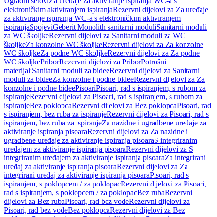
Ugradni setovi
Za uređaje za aktiviranje ispiranja WC-a s
elektroničkim aktiviranjem ispiranja
Rezervni dijelovi za Za uređaje
za aktiviranje ispiranja WC-a s elektroničkim aktiviranjem
ispiranja
Spojevi
Geberit Monolith sanitarni moduli
Sanitarni moduli
za WC školjke
Rezervni dijelovi za Sanitarni moduli za WC
školjke
Za konzolne WC školjke
Rezervni dijelovi za Za konzolne
WC školjke
Za podne WC školjke
Rezervni dijelovi za Za podne
WC školjke
Pribor
Rezervni dijelovi za Pribor
Potrošni
materijali
Sanitarni moduli za bidee
Rezervni dijelovi za Sanitarni
moduli za bidee
Za konzolne i podne bidee
Rezervni dijelovi za Za
konzolne i podne bidee
Pisoari
Pisoari, rad s ispiranjem, s rubom za
ispiranje
Rezervni dijelovi za Pisoari, rad s ispiranjem, s rubom za
ispiranje
Bez poklopca
Rezervni dijelovi za Bez poklopca
Pisoari, rad
s ispiranjem, bez ruba za ispiranje
Rezervni dijelovi za Pisoari, rad s
ispiranjem, bez ruba za ispiranje
Za nazidne i ugradbene uređaje za
aktiviranje ispiranja pisoara
Rezervni dijelovi za Za nazidne i
ugradbene uređaje za aktiviranje ispiranja pisoara
S integriranim
uređajem za aktiviranje ispiranja pisoara
Rezervni dijelovi za S
integriranim uređajem za aktiviranje ispiranja pisoara
Za integrirani
uređaj za aktiviranje ispiranja pisoara
Rezervni dijelovi za Za
integrirani uređaj za aktiviranje ispiranja pisoara
Pisoari, rad s
ispiranjem, s poklopcem / za poklopac
Rezervni dijelovi za Pisoari,
rad s ispiranjem, s poklopcem / za poklopac
Bez ruba
Rezervni
dijelovi za Bez ruba
Pisoari, rad bez vode
Rezervni dijelovi za
Pisoari, rad bez vode
Bez poklopca
Rezervni dijelovi za Bez