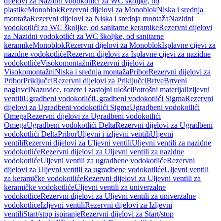
dijelovi za Nazidni vodokotlići za WC školjke, od
plastike
Monoblok
Rezervni dijelovi za Monoblok
Niska i srednja
montaža
Rezervni dijelovi za Niska i srednja montaža
Nazidni
vodokotlići za WC školjke, od sanitarne keramike
Rezervni dijelovi
za Nazidni vodokotlići za WC školjke, od sanitarne
keramike
Monoblok
Rezervni dijelovi za Monoblok
Isplavne cijevi za
nazidne vodokotliće
Rezervni dijelovi za Isplavne cijevi za nazidne
vodokotliće
Visokomontažni
Rezervni dijelovi za
Visokomontažni
Niska i srednja montaža
Pribor
Rezervni dijelovi za
Pribor
Priključci
Rezervni dijelovi za Priključci
Brtve
Brtveni
naglavci
Nazuvice, rozete i zastojni ulošci
Potrošni materijal
Izljevni
ventili
Ugradbeni vodokotlići
Ugradbeni vodokotlići Sigma
Rezervni
dijelovi za Ugradbeni vodokotlići Sigma
Ugradbeni vodokotlići
Omega
Rezervni dijelovi za Ugradbeni vodokotlići
Omega
Ugradbeni vodokotlići Delta
Rezervni dijelovi za Ugradbeni
vodokotlići Delta
Pribor
Uljevni i izljevni ventili
Uljevni
ventili
Rezervni dijelovi za Uljevni ventili
Uljevni ventili za nazidne
vodokotliće
Rezervni dijelovi za Uljevni ventili za nazidne
vodokotliće
Uljevni ventili za ugradbene vodokotliće
Rezervni
dijelovi za Uljevni ventili za ugradbene vodokotliće
Uljevni ventili
za keramičke vodokotliće
Rezervni dijelovi za Uljevni ventili za
keramičke vodokotliće
Uljevni ventili za univerzalne
vodokotlice
Rezervni dijelovi za Uljevni ventili za univerzalne
vodokotlice
Izljevni ventili
Rezervni dijelovi za Izljevni
ventili
Start/stop ispiranje
Rezervni dijelovi za Start/stop