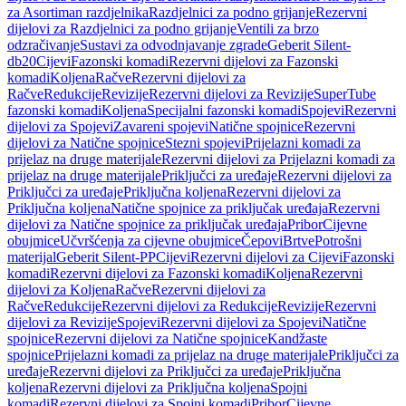
za Asortiman razdjelnika
Razdjelnici za podno grijanje
Rezervni
dijelovi za Razdjelnici za podno grijanje
Ventili za brzo
odzračivanje
Sustavi za odvodnjavanje zgrade
Geberit Silent-
db20
Cijevi
Fazonski komadi
Rezervni dijelovi za Fazonski
komadi
Koljena
Račve
Rezervni dijelovi za
Račve
Redukcije
Revizije
Rezervni dijelovi za Revizije
SuperTube
fazonski komadi
Koljena
Specijalni fazonski komadi
Spojevi
Rezervni
dijelovi za Spojevi
Zavareni spojevi
Natične spojnice
Rezervni
dijelovi za Natične spojnice
Stezni spojevi
Prijelazni komadi za
prijelaz na druge materijale
Rezervni dijelovi za Prijelazni komadi za
prijelaz na druge materijale
Priključci za uređaje
Rezervni dijelovi za
Priključci za uređaje
Priključna koljena
Rezervni dijelovi za
Priključna koljena
Natične spojnice za priključak uređaja
Rezervni
dijelovi za Natične spojnice za priključak uređaja
Pribor
Cijevne
obujmice
Učvršćenja za cijevne obujmice
Čepovi
Brtve
Potrošni
materijal
Geberit Silent-PP
Cijevi
Rezervni dijelovi za Cijevi
Fazonski
komadi
Rezervni dijelovi za Fazonski komadi
Koljena
Rezervni
dijelovi za Koljena
Račve
Rezervni dijelovi za
Račve
Redukcije
Rezervni dijelovi za Redukcije
Revizije
Rezervni
dijelovi za Revizije
Spojevi
Rezervni dijelovi za Spojevi
Natične
spojnice
Rezervni dijelovi za Natične spojnice
Kandžaste
spojnice
Prijelazni komadi za prijelaz na druge materijale
Priključci za
uređaje
Rezervni dijelovi za Priključci za uređaje
Priključna
koljena
Rezervni dijelovi za Priključna koljena
Spojni
komadi
Rezervni dijelovi za Spojni komadi
Pribor
Cijevne