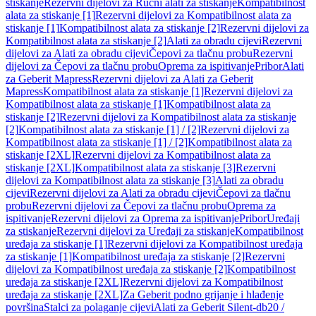
stiskanje
Rezervni dijelovi za Ručni alati za stiskanje
Kompatibilnost
alata za stiskanje [1]
Rezervni dijelovi za Kompatibilnost alata za
stiskanje [1]
Kompatibilnost alata za stiskanje [2]
Rezervni dijelovi za
Kompatibilnost alata za stiskanje [2]
Alati za obradu cijevi
Rezervni
dijelovi za Alati za obradu cijevi
Čepovi za tlačnu probu
Rezervni
dijelovi za Čepovi za tlačnu probu
Oprema za ispitivanje
Pribor
Alati
za Geberit Mapress
Rezervni dijelovi za Alati za Geberit
Mapress
Kompatibilnost alata za stiskanje [1]
Rezervni dijelovi za
Kompatibilnost alata za stiskanje [1]
Kompatibilnost alata za
stiskanje [2]
Rezervni dijelovi za Kompatibilnost alata za stiskanje
[2]
Kompatibilnost alata za stiskanje [1] / [2]
Rezervni dijelovi za
Kompatibilnost alata za stiskanje [1] / [2]
Kompatibilnost alata za
stiskanje [2XL]
Rezervni dijelovi za Kompatibilnost alata za
stiskanje [2XL]
Kompatibilnost alata za stiskanje [3]
Rezervni
dijelovi za Kompatibilnost alata za stiskanje [3]
Alati za obradu
cijevi
Rezervni dijelovi za Alati za obradu cijevi
Čepovi za tlačnu
probu
Rezervni dijelovi za Čepovi za tlačnu probu
Oprema za
ispitivanje
Rezervni dijelovi za Oprema za ispitivanje
Pribor
Uređaji
za stiskanje
Rezervni dijelovi za Uređaji za stiskanje
Kompatibilnost
uređaja za stiskanje [1]
Rezervni dijelovi za Kompatibilnost uređaja
za stiskanje [1]
Kompatibilnost uređaja za stiskanje [2]
Rezervni
dijelovi za Kompatibilnost uređaja za stiskanje [2]
Kompatibilnost
uređaja za stiskanje [2XL]
Rezervni dijelovi za Kompatibilnost
uređaja za stiskanje [2XL]
Za Geberit podno grijanje i hlađenje
površina
Stalci za polaganje cijevi
Alati za Geberit Silent-db20 /