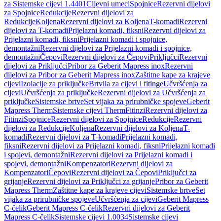
za Sistemske cijevi 1.4401
Cijevni umeci
Spojnice
Rezervni dijelovi
za Spojnice
Redukcije
Rezervni dijelovi za
Redukcije
Koljena
Rezervni dijelovi za Koljena
T-komadi
Rezervni
dijelovi za T-komadi
Prijelazni komadi, fiksni
Rezervni dijelovi za
Prijelazni komadi, fiksni
Prijelazni komadi i spojnice,
demontažni
Rezervni dijelovi za Prijelazni komadi i spojnice,
demontažni
Čepovi
Rezervni dijelovi za Čepovi
Priključci
Rezervni
dijelovi za Priključci
Pribor za Geberit Mapress inox
Rezervni
dijelovi za Pribor za Geberit Mapress inox
Zaštitne kape za krajeve
cijevi
Izolacije za priključke
Brtvila za cijevi i fitinge
Učvršćenja za
cijevi
Učvršćenja za priključke
Rezervni dijelovi za Učvršćenja za
priključke
Sistemske brtve
Set vijaka za prirubničke spojeve
Geberit
Mapress Therm
Sistemske cijevi Therm
Fitinzi
Rezervni dijelovi za
Fitinzi
Spojnice
Rezervni dijelovi za Spojnice
Redukcije
Rezervni
dijelovi za Redukcije
Koljena
Rezervni dijelovi za Koljena
T-
komadi
Rezervni dijelovi za T-komadi
Prijelazni komadi,
fiksni
Rezervni dijelovi za Prijelazni komadi, fiksni
Prijelazni komadi
i spojevi, demontažni
Rezervni dijelovi za Prijelazni komadi i
spojevi, demontažni
Kompenzatori
Rezervni dijelovi za
Kompenzatori
Čepovi
Rezervni dijelovi za Čepovi
Priključci za
grijanje
Rezervni dijelovi za Priključci za grijanje
Pribor za Geberit
Mapress Therm
Zaštitne kape za krajeve cijevi
Sistemske brtve
Set
vijaka za prirubničke spojeve
Učvršćenja za cijevi
Geberit Mapress
C-čelik
Geberit Mapress C-čelik
Rezervni dijelovi za Geberit
Mapress C-čelik
Sistemske cijevi 1.0034
Sistemske cijevi