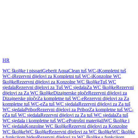
HR
WC školjke i pisoari
Geberit AquaClean tuš WC-i
Kompletni tuš
WC-i
Rezervni dijelovi za Kompletni tuš WC-i
Konzolne WC
školjke
Rezervni dijelovi za Konzolne WC školjke
Tuš WC
sjedala
Rezervni dijelovi za Tuš WC sjedala
Za WC školjke
Rezervni
dijelovi za Za WC školjke
Dizajnerske ploče
Rezervni dijelovi za
Dizajnerske ploče
Za kompletne tuš WC-e
Rezervni dijelovi za Za
kompletne tuš WC-e
Za tuš WC sjedala
Rezervni dijelovi za Za tuš
WC sjedala
Pribor
Rezervni dijelovi za Pribor
Za kompletne tuš WC-
e
Za tuš WC sjedala
Rezervni dijelovi za Za tuš WC sjedala
Za tuš
WC sjedala i kompletne tuš WC-e
Potrošni materijali
WC školjke i
WC sjedala
Konzolne WC školjke
Rezervni dijelovi za Konzolne
WC školjke
WC školjke
Rezervni dijelovi za WC školjke
WC školjke
s funkcijom bidea
Rezervni dijelovi za WC školjke s funkcijom