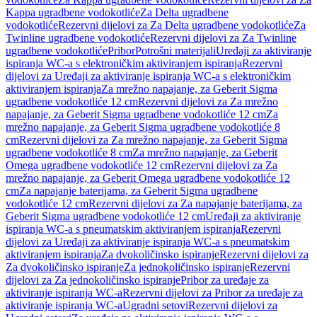
Kappa ugradbene vodokotliće
Za Delta ugradbene
vodokotliće
Rezervni dijelovi za Za Delta ugradbene vodokotliće
Za
Twinline ugradbene vodokotliće
Rezervni dijelovi za Za Twinline
ugradbene vodokotliće
Pribor
Potrošni materijali
Uređaji za aktiviranje
ispiranja WC-a s elektroničkim aktiviranjem ispiranja
Rezervni
dijelovi za Uređaji za aktiviranje ispiranja WC-a s elektroničkim
aktiviranjem ispiranja
Za mrežno napajanje, za Geberit Sigma
ugradbene vodokotliće 12 cm
Rezervni dijelovi za Za mrežno
napajanje, za Geberit Sigma ugradbene vodokotliće 12 cm
Za
mrežno napajanje, za Geberit Sigma ugradbene vodokotliće 8
cm
Rezervni dijelovi za Za mrežno napajanje, za Geberit Sigma
ugradbene vodokotliće 8 cm
Za mrežno napajanje, za Geberit
Omega ugradbene vodokotliće 12 cm
Rezervni dijelovi za Za
mrežno napajanje, za Geberit Omega ugradbene vodokotliće 12
cm
Za napajanje baterijama, za Geberit Sigma ugradbene
vodokotliće 12 cm
Rezervni dijelovi za Za napajanje baterijama, za
Geberit Sigma ugradbene vodokotliće 12 cm
Uređaji za aktiviranje
ispiranja WC-a s pneumatskim aktiviranjem ispiranja
Rezervni
dijelovi za Uređaji za aktiviranje ispiranja WC-a s pneumatskim
aktiviranjem ispiranja
Za dvokoličinsko ispiranje
Rezervni dijelovi za
Za dvokoličinsko ispiranje
Za jednokoličinsko ispiranje
Rezervni
dijelovi za Za jednokoličinsko ispiranje
Pribor za uređaje za
aktiviranje ispiranja WC-a
Rezervni dijelovi za Pribor za uređaje za
aktiviranje ispiranja WC-a
Ugradni setovi
Rezervni dijelovi za