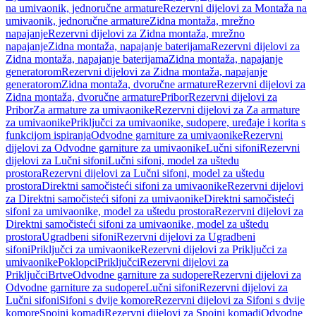
na umivaonik, jednoručne armature
Rezervni dijelovi za Montaža na
umivaonik, jednoručne armature
Zidna montaža, mrežno
napajanje
Rezervni dijelovi za Zidna montaža, mrežno
napajanje
Zidna montaža, napajanje baterijama
Rezervni dijelovi za
Zidna montaža, napajanje baterijama
Zidna montaža, napajanje
generatorom
Rezervni dijelovi za Zidna montaža, napajanje
generatorom
Zidna montaža, dvoručne armature
Rezervni dijelovi za
Zidna montaža, dvoručne armature
Pribor
Rezervni dijelovi za
Pribor
Za armature za umivaonike
Rezervni dijelovi za Za armature
za umivaonike
Priključci za umivaonike, sudopere, uređaje i korita s
funkcijom ispiranja
Odvodne garniture za umivaonike
Rezervni
dijelovi za Odvodne garniture za umivaonike
Lučni sifoni
Rezervni
dijelovi za Lučni sifoni
Lučni sifoni, model za uštedu
prostora
Rezervni dijelovi za Lučni sifoni, model za uštedu
prostora
Direktni samočisteći sifoni za umivaonike
Rezervni dijelovi
za Direktni samočisteći sifoni za umivaonike
Direktni samočisteći
sifoni za umivaonike, model za uštedu prostora
Rezervni dijelovi za
Direktni samočisteći sifoni za umivaonike, model za uštedu
prostora
Ugradbeni sifoni
Rezervni dijelovi za Ugradbeni
sifoni
Priključci za umivaonike
Rezervni dijelovi za Priključci za
umivaonike
Poklopci
Priključci
Rezervni dijelovi za
Priključci
Brtve
Odvodne garniture za sudopere
Rezervni dijelovi za
Odvodne garniture za sudopere
Lučni sifoni
Rezervni dijelovi za
Lučni sifoni
Sifoni s dvije komore
Rezervni dijelovi za Sifoni s dvije
komore
Spojni komadi
Rezervni dijelovi za Spojni komadi
Odvodne