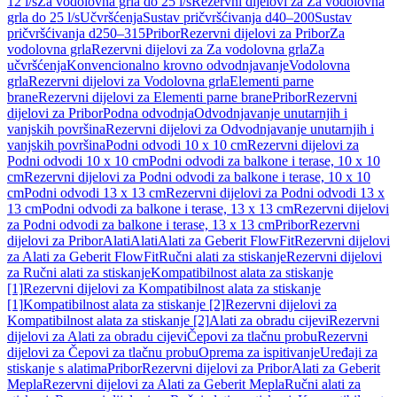
12 l/s
Za vodolovna grla do 25 l/s
Rezervni dijelovi za Za vodolovna
grla do 25 l/s
Učvršćenja
Sustav pričvršćivanja d40–200
Sustav
pričvršćivanja d250–315
Pribor
Rezervni dijelovi za Pribor
Za
vodolovna grla
Rezervni dijelovi za Za vodolovna grla
Za
učvršćenja
Konvencionalno krovno odvodnjavanje
Vodolovna
grla
Rezervni dijelovi za Vodolovna grla
Elementi parne
brane
Rezervni dijelovi za Elementi parne brane
Pribor
Rezervni
dijelovi za Pribor
Podna odvodnja
Odvodnjavanje unutarnjih i
vanjskih površina
Rezervni dijelovi za Odvodnjavanje unutarnjih i
vanjskih površina
Podni odvodi 10 x 10 cm
Rezervni dijelovi za
Podni odvodi 10 x 10 cm
Podni odvodi za balkone i terase, 10 x 10
cm
Rezervni dijelovi za Podni odvodi za balkone i terase, 10 x 10
cm
Podni odvodi 13 x 13 cm
Rezervni dijelovi za Podni odvodi 13 x
13 cm
Podni odvodi za balkone i terase, 13 x 13 cm
Rezervni dijelovi
za Podni odvodi za balkone i terase, 13 x 13 cm
Pribor
Rezervni
dijelovi za Pribor
Alati
Alati
Alati za Geberit FlowFit
Rezervni dijelovi
za Alati za Geberit FlowFit
Ručni alati za stiskanje
Rezervni dijelovi
za Ručni alati za stiskanje
Kompatibilnost alata za stiskanje
[1]
Rezervni dijelovi za Kompatibilnost alata za stiskanje
[1]
Kompatibilnost alata za stiskanje [2]
Rezervni dijelovi za
Kompatibilnost alata za stiskanje [2]
Alati za obradu cijevi
Rezervni
dijelovi za Alati za obradu cijevi
Čepovi za tlačnu probu
Rezervni
dijelovi za Čepovi za tlačnu probu
Oprema za ispitivanje
Uređaji za
stiskanje s alatima
Pribor
Rezervni dijelovi za Pribor
Alati za Geberit
Mepla
Rezervni dijelovi za Alati za Geberit Mepla
Ručni alati za