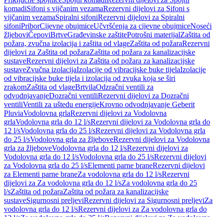
komadi
Sifoni s vijčanim vezama
Rezervni dijelovi za Sifoni s
vijčanim vezama
Spiralni sifoni
Rezervni dijelovi za Spiralni
sifoni
Pribor
Cijevne obujmice
Učvršćenja za cijevne obujmice
Noseći
žljebovi
Čepovi
Brtve
Građevinske zaštite
Potrošni materijal
Zaštita od
požara, zvučna izolacija i zaštita od vlage
Zaštita od požara
Rezervni
dijelovi za Zaštita od požara
Zaštita od požara za kanalizacijske
sustave
Rezervni dijelovi za Zaštita od požara za kanalizacijske
sustave
Zvučna izolacija
Izolacije od vibracijske buke tijela
Izolacije
od vibracijske buke tijela i izolacija od zvuka koja se širi
zrakom
Zaštita od vlage
Brtvila
Odzračni ventili za
odvodnjavanje
Dozračni ventili
Rezervni dijelovi za Dozračni
ventili
Ventili za uštedu energije
Krovno odvodnjavanje Geberit
Pluvia
Vodolovna grla
Rezervni dijelovi za Vodolovna
grla
Vodolovna grla do 12 l/s
Rezervni dijelovi za Vodolovna grla do
12 l/s
Vodolovna grla do 25 l/s
Rezervni dijelovi za Vodolovna grla
do 25 l/s
Vodolovna grla za žljebove
Rezervni dijelovi za Vodolovna
grla za žljebove
Vodolovna grla do 12 l/s
Rezervni dijelovi za
Vodolovna grla do 12 l/s
Vodolovna grla do 25 l/s
Rezervni dijelovi
za Vodolovna grla do 25 l/s
Elementi parne brane
Rezervni dijelovi
za Elementi parne brane
Za vodolovna grla do 12 l/s
Rezervni
dijelovi za Za vodolovna grla do 12 l/s
Za vodolovna grla do 25
l/s
Zaštita od požara
Zaštita od požara za kanalizacijske
sustave
Sigurnosni preljevi
Rezervni dijelovi za Sigurnosni preljevi
Za
vodolovna grla do 12 l/s
Rezervni dijelovi za Za vodolovna grla do