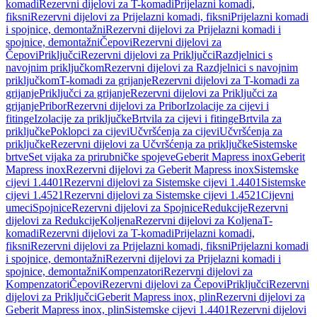
komadi
Rezervni dijelovi za T-komadi
Prijelazni komadi,
fiksni
Rezervni dijelovi za Prijelazni komadi, fiksni
Prijelazni komadi
i spojnice, demontažni
Rezervni dijelovi za Prijelazni komadi i
spojnice, demontažni
Čepovi
Rezervni dijelovi za
Čepovi
Priključci
Rezervni dijelovi za Priključci
Razdjelnici s
navojnim priključkom
Rezervni dijelovi za Razdjelnici s navojnim
priključkom
T-komadi za grijanje
Rezervni dijelovi za T-komadi za
grijanje
Priključci za grijanje
Rezervni dijelovi za Priključci za
grijanje
Pribor
Rezervni dijelovi za Pribor
Izolacije za cijevi i
fitinge
Izolacije za priključke
Brtvila za cijevi i fitinge
Brtvila za
priključke
Poklopci za cijevi
Učvršćenja za cijevi
Učvršćenja za
priključke
Rezervni dijelovi za Učvršćenja za priključke
Sistemske
brtve
Set vijaka za prirubničke spojeve
Geberit Mapress inox
Geberit
Mapress inox
Rezervni dijelovi za Geberit Mapress inox
Sistemske
cijevi 1.4401
Rezervni dijelovi za Sistemske cijevi 1.4401
Sistemske
cijevi 1.4521
Rezervni dijelovi za Sistemske cijevi 1.4521
Cijevni
umeci
Spojnice
Rezervni dijelovi za Spojnice
Redukcije
Rezervni
dijelovi za Redukcije
Koljena
Rezervni dijelovi za Koljena
T-
komadi
Rezervni dijelovi za T-komadi
Prijelazni komadi,
fiksni
Rezervni dijelovi za Prijelazni komadi, fiksni
Prijelazni komadi
i spojnice, demontažni
Rezervni dijelovi za Prijelazni komadi i
spojnice, demontažni
Kompenzatori
Rezervni dijelovi za
Kompenzatori
Čepovi
Rezervni dijelovi za Čepovi
Priključci
Rezervni
dijelovi za Priključci
Geberit Mapress inox, plin
Rezervni dijelovi za
Geberit Mapress inox, plin
Sistemske cijevi 1.4401
Rezervni dijelovi