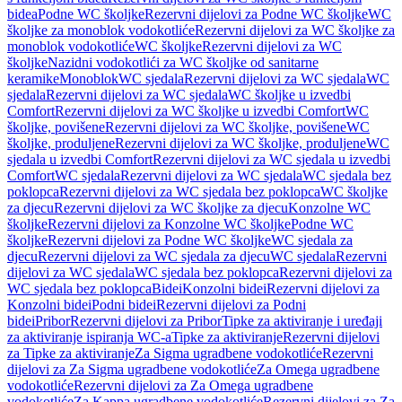
bidea
Podne WC školjke
Rezervni dijelovi za Podne WC školjke
WC
školjke za monoblok vodokotliće
Rezervni dijelovi za WC školjke za
monoblok vodokotliće
WC školjke
Rezervni dijelovi za WC
školjke
Nazidni vodokotlići za WC školjke od sanitarne
keramike
Monoblok
WC sjedala
Rezervni dijelovi za WC sjedala
WC
sjedala
Rezervni dijelovi za WC sjedala
WC školjke u izvedbi
Comfort
Rezervni dijelovi za WC školjke u izvedbi Comfort
WC
školjke, povišene
Rezervni dijelovi za WC školjke, povišene
WC
školjke, produljene
Rezervni dijelovi za WC školjke, produljene
WC
sjedala u izvedbi Comfort
Rezervni dijelovi za WC sjedala u izvedbi
Comfort
WC sjedala
Rezervni dijelovi za WC sjedala
WC sjedala bez
poklopca
Rezervni dijelovi za WC sjedala bez poklopca
WC školjke
za djecu
Rezervni dijelovi za WC školjke za djecu
Konzolne WC
školjke
Rezervni dijelovi za Konzolne WC školjke
Podne WC
školjke
Rezervni dijelovi za Podne WC školjke
WC sjedala za
djecu
Rezervni dijelovi za WC sjedala za djecu
WC sjedala
Rezervni
dijelovi za WC sjedala
WC sjedala bez poklopca
Rezervni dijelovi za
WC sjedala bez poklopca
Bidei
Konzolni bidei
Rezervni dijelovi za
Konzolni bidei
Podni bidei
Rezervni dijelovi za Podni
bidei
Pribor
Rezervni dijelovi za Pribor
Tipke za aktiviranje i uređaji
za aktiviranje ispiranja WC-a
Tipke za aktiviranje
Rezervni dijelovi
za Tipke za aktiviranje
Za Sigma ugradbene vodokotliće
Rezervni
dijelovi za Za Sigma ugradbene vodokotliće
Za Omega ugradbene
vodokotliće
Rezervni dijelovi za Za Omega ugradbene
vodokotliće
Za Kappa ugradbene vodokotliće
Rezervni dijelovi za Za