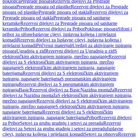
poklopca
Pregrade pisoara
Rezervni dijelovi za Pregrade
pisoara
Pregrade pisoara od plastike
Rezervni dijelovi za Pregrade
pisoara od plastike
Pregrade pisoara od stakla
Rezervni dijelovi za
Pregrade pisoara od stakla
Pregrade pisoara od sanitarne
keramike
Rezervni dijelovi za Pregrade pisoara od sanitarne
keramike
Pribor
Rezervni dijelovi za Pribor
Poklopac pisoara
Sifoni i
pribor za sifone
Isplavne cijevi, isplavna koljena i prijelazni
komadi
Rezervni dijelovi za Isplavne cijevi, isplavna koljena i
prijelazni komadi
Pričvrsni materijali
Uređaji za aktiviranje ispiranja
pisoara
Ugradnja u zid
Rezervni dijelovi za Ugradnja u zid
S
elektroničkim aktiviranjem ispiranja, mrežno napajanje
Rezervni
dijelovi za S elektroničkim aktiviranjem ispiranja, mrežno
napajanje
S elektroničkim aktiviranjem ispiranja, napajanje
baterijama
Rezervni dijelovi za S elektroničkim aktiviranjem
ispiranja, napajanje baterijama
S pneumatskim aktiviranjem
ispiranja
Rezervni dijelovi za S pneumatskim aktiviranjem
ispiranja
Basic
Rezervni dijelovi za Basic
Nazidna montaža
Rezervni
dijelovi za Nazidna montaža
S elektroničkim aktiviranjem ispiranja,
mrežno napajanje
Rezervni dijelovi za S elektroničkim aktiviranjem
ispiranja, mrežno napajanje
S elektroničkim aktiviranjem ispiranja,
napajanje baterijama
Rezervni dijelovi za S elektroničkim
aktiviranjem ispiranja, napajanje baterijama
Pribor
Rezervni dijelovi
za Pribor
Setovi za grubu gradnju i setovi za preradu
Rezervni
dijelovi za Setovi za grubu gradnju i setovi za preradu
Isplavne
cijevi, isplavna koljena i prijelazni komadi
Setovi za obnovu
Rezervni