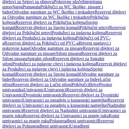
dijelovi za Setovi za obnovu
Pokrovne ploče
Integrirana
upravljanja
Pomagala
Priključci za WC školjke, pisoare i
bidee
Odvodne garniture za WC školjke i trokadere
Rezervni dijelovi
za Odvodne garniture za WC školjke i trokadere
Priključna
koljena
Rezervni dijelovi za Priključna koljena
Spojni
komadi
Rezervni dijelovi za Spojni komadi
Priključni setovi
Rezervni
dijelovi za Priključni setovi
Produžeci za isplavna koljena
Rezervni
dijelovi za Produžeci za isplavna koljena
Priključci od PVC-
a
Rezervni dijelovi za Priključci od PVC-a
Brtveni naglavci i
pokrovne kape
Odvodne garniture za pisoare
Rezervni dijelovi za
Odvodne garniture za pisoare
Sifoni pisoara
Rezervni dijelovi za
Sifoni pisoara
Spiralni sifoni
Rezervni dijelovi za Spiralni
sifoni
Produžeci za isplavne cijevi i isplavna koljena
Rezervni dijelovi
za Produžeci za isplavne cijevi i isplavna koljena
Spojni
komadi
Rezervni dijelovi za Spojni komadi
Odvodne garniture za
bidee
Rezervni dijelovi za Odvodne garniture za bidee
Lučni
sifoni
Rezervni dijelovi za Lučni sifoni
Priključci
Brtve
Prostor
umivaonika
Umivaonici
Umivaonici
Rezervni dijelovi za
Umivaonici
Dvostruki umivaonici
Rezervni dijelovi za Dvostruki
umivaonici
Umivaonici za ugradnju u kupaonski namještaj
Rezervni
dijelovi za Umivaonici za ugradnju u kupaonski namještaj
Nadpultni
umivaonici
Rezervni dijelovi za Nadpultni umivaonici
Umivaonici za
pranje ruku
Rezervni dijelovi za Umivaonici za pranje ruku
Kutni
umivaonici za pranje ruku
Poluugradbeni umivaonici
Rezervni
dijelovi za Poluugradbeni umivaonici
Ugradbeni