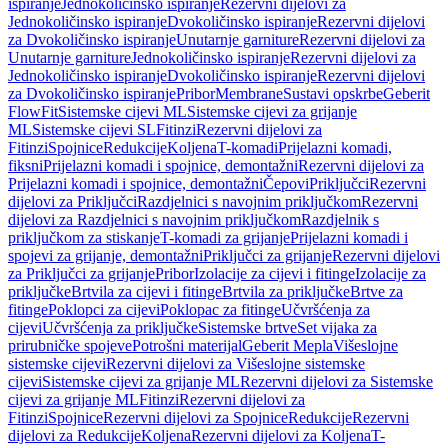
ispiranje
Jednokoličinsko ispiranje
Rezervni dijelovi za
Jednokoličinsko ispiranje
Dvokoličinsko ispiranje
Rezervni dijelovi
za Dvokoličinsko ispiranje
Unutarnje garniture
Rezervni dijelovi za
Unutarnje garniture
Jednokoličinsko ispiranje
Rezervni dijelovi za
Jednokoličinsko ispiranje
Dvokoličinsko ispiranje
Rezervni dijelovi
za Dvokoličinsko ispiranje
Pribor
Membrane
Sustavi opskrbe
Geberit
FlowFit
Sistemske cijevi ML
Sistemske cijevi za grijanje
ML
Sistemske cijevi SL
Fitinzi
Rezervni dijelovi za
Fitinzi
Spojnice
Redukcije
Koljena
T-komadi
Prijelazni komadi,
fiksni
Prijelazni komadi i spojnice, demontažni
Rezervni dijelovi za
Prijelazni komadi i spojnice, demontažni
Čepovi
Priključci
Rezervni
dijelovi za Priključci
Razdjelnici s navojnim priključkom
Rezervni
dijelovi za Razdjelnici s navojnim priključkom
Razdjelnik s
priključkom za stiskanje
T-komadi za grijanje
Prijelazni komadi i
spojevi za grijanje, demontažni
Priključci za grijanje
Rezervni dijelovi
za Priključci za grijanje
Pribor
Izolacije za cijevi i fitinge
Izolacije za
priključke
Brtvila za cijevi i fitinge
Brtvila za priključke
Brtve za
fitinge
Poklopci za cijevi
Poklopac za fitinge
Učvršćenja za
cijevi
Učvršćenja za priključke
Sistemske brtve
Set vijaka za
prirubničke spojeve
Potrošni materijal
Geberit Mepla
Višeslojne
sistemske cijevi
Rezervni dijelovi za Višeslojne sistemske
cijevi
Sistemske cijevi za grijanje ML
Rezervni dijelovi za Sistemske
cijevi za grijanje ML
Fitinzi
Rezervni dijelovi za
Fitinzi
Spojnice
Rezervni dijelovi za Spojnice
Redukcije
Rezervni
dijelovi za Redukcije
Koljena
Rezervni dijelovi za Koljena
T-