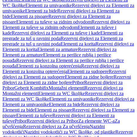
WC školjke
Elementi za umivaonike
Rezervni dijelovi za Elementi za
umivaonike
Elementi za bide
Rezervni dijelovi za Elementi za
bide
Elementi za pisoare
Rezervni dijelovi za Elementi za
pisoare
Elementi za tuševe sa zidnim odvodom
Rezervni dijelovi za
Elementi za tuševe sa zidnim odvodom
Elementi za tuševe i
kade
Rezervni dijelovi za Elementi za tuševe i kade
Elementi za
pregrade za tuš u ravnini poda
Rezervni dijelovi za Elementi za
pregrade za tuš u ravnini poda
Elementi za korita
Rezervni dijelovi za
Elementi za korita
Elementi za armature
Rezervni dijelovi za
Elementi za armature
Elementi za perilice rublja i perilice
posuđa
Rezervni dijelovi za Elementi za perilice rublja i perilice
posuđa
Elementi za konzolna opterećenja
Rezervni dijelovi za
Elementi za konzolna opterećenja
Elementi za sudopere
Rezervni
dijelovi za Elementi za sudopere
Elementi za zidne bojlere
Rezervni
dijelovi za Elementi za zidne bojlere
Pribor
Rezervni dijelovi za
Pribor
Geberit Kombifix
Montažni elementi
Rezervni dijelovi za
Montažni elementi
Elementi za WC školjke
Rezervni dijelovi za
Elementi za WC školjke
Elementi za umivaonike
Rezervni dijelovi za
Elementi za umivaonike
Elementi za bide
Rezervni dijelovi za
Elementi za bide
Elementi za pisoare
Rezervni dijelovi za Elementi za
pisoare
Elementi za tuševe
Rezervni dijelovi za Elementi za
tuševe
Pribor
Rezervni dijelovi za Pribor
Za elemente WC-a
Za
učvršćenja
Rezervni dijelovi za Za učvršćenja
Nazidni
vodokotlići
Nazidni vodokotlići za WC školjke, od plastike
Rezervni