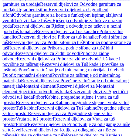
garniture za uređaje
Rezervni dijelovi za Odvodne garniture za
uređaje
Ugradbeni sifoni
Rezervni dijelovi za Ugradbeni
sifoni
Odvodne garniture za korita s funkcijom ispiranja
Izljevni
ventili
Tuševi i kade
Tuševi
Rješenja odvodnje za tuševe u razini
poda
Rezervni dijelovi za Rješenja odvodnje za tuševe u razini
poda
Tuš kanalice
Rezervni dijelovi za Tuš kanalice
Pribor za tuš
kanalice
Rezervni dijelovi za Pribor za tuš kanalice
Podni sifoni za
tuš
Rezervni dijelovi za Podni sifoni za tuš
Pribor za podne sifone za
tuš
Rezervni dijelovi za Pribor za podne sifone za tuš
Zidni
odvodi
Rezervni dijelovi za Zidni odvodi
Pribor za zidne
odvode
Rezervni dijelovi za Pribor za zidne odvode
Tuš kade i
površine za tuširanje
Rezervni dijelovi za Tuš kade i površine za
tuširanje
Površine za tuširanje od mineralnog materijala i Geberit
Duofix montažni elementi
Površine za tuširanje od mineralnog
materijala
Rezervni dijelovi za Površine za tuširanje od mineralnog
materijala
Montažni elementi
Rezervni dijelovi za Montažni
elementi
Specifični odvodi tuš kada
Rezervni dijelovi za Specifični
odvodi tuš kada
Pribor
Kabine, pregradne stijene i vrata za tuš
prostor
Rezervni dijelovi za Kabine, pregradne stijene i vrata za tuš
prostor
Tuš kabine
Rezervni dijelovi za Tuš kabine
Pregradne stijene
za tuš prostor
Rezervni dijelovi za Pregradne stijene za tuš
prostor
Vrata za tuš prostor
Rezervni dijelovi za Vrata za tuš
prostor
Pribor
Rezervni dijelovi za Pribor
Kutije za odlaganje za niše
za tuševe
Rezervni dijelovi za Kutije za odlaganje za niše za
tuševe
Kutije za odlaganje za niše
Rezervni dijelovi za Kutije za