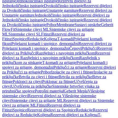
ispiranje
Jednokoličinsko ispiranje
Rezervni dijelovi za
Jednokoličinsko ispiranje
Dvokoličinsko ispiranje
Rezervni dijelovi
za Dvokoličinsko ispiranje
Unutarnje garniture
Rezervni dijelovi za
Unutarnje garniture
Jednokoličinsko ispiranje
Rezervni dijelovi za
Jednokoličinsko ispiranje
Dvokoličinsko ispiranje
Rezervni dijelovi
za Dvokoličinsko ispiranje
Pribor
Membrane
Sustavi opskrbe
Geberit
FlowFit
Sistemske cijevi ML
Sistemske cijevi za grijanje
ML
Sistemske cijevi SL
Fitinzi
Rezervni dijelovi za
Fitinzi
Spojnice
Redukcije
Koljena
T-komadi
Prijelazni komadi,
fiksni
Prijelazni komadi i spojnice, demontažni
Rezervni dijelovi za
Prijelazni komadi i spojnice, demontažni
Čepovi
Priključci
Rezervni
dijelovi za Priključci
Razdjelnici s navojnim priključkom
Rezervni
dijelovi za Razdjelnici s navojnim priključkom
Razdjelnik s
priključkom za stiskanje
T-komadi za grijanje
Prijelazni komadi i
spojevi za grijanje, demontažni
Priključci za grijanje
Rezervni dijelovi
za Priključci za grijanje
Pribor
Izolacije za cijevi i fitinge
Izolacije za
priključke
Brtvila za cijevi i fitinge
Brtvila za priključke
Brtve za
fitinge
Poklopci za cijevi
Poklopac za fitinge
Učvršćenja za
cijevi
Učvršćenja za priključke
Sistemske brtve
Set vijaka za
prirubničke spojeve
Potrošni materijal
Geberit Mepla
Višeslojne
sistemske cijevi
Rezervni dijelovi za Višeslojne sistemske
cijevi
Sistemske cijevi za grijanje ML
Rezervni dijelovi za Sistemske
cijevi za grijanje ML
Fitinzi
Rezervni dijelovi za
Fitinzi
Spojnice
Rezervni dijelovi za Spojnice
Redukcije
Rezervni
dijelovi za Redukcije
Koljena
Rezervni dijelovi za Koljena
T-