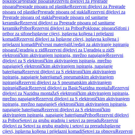
poklopca
Pregrade pisoara
Rezervni dijelovi za Pregrade
pisoara
Pregrade pisoara od plastike
Rezervni dijelovi za Pregrade
pisoara od plastike
Pregrade pisoara od stakla
Rezervni dijelovi za
Pregrade pisoara od stakla
Pregrade pisoara od sanitarne
keramike
Rezervni dijelovi za Pregrade pisoara od sanitarne
keramike
Pribor
Rezervni dijelovi za Pribor
Poklopac pisoara
Sifoni i
pribor za sifone
Isplavne cijevi, isplavna koljena i prijelazni
komadi
Rezervni dijelovi za Isplavne cijevi, isplavna koljena i
prijelazni komadi
Pričvrsni materijali
Uređaji za aktiviranje ispiranja
pisoara
Ugradnja u zid
Rezervni dijelovi za Ugradnja u zid
S
elektroničkim aktiviranjem ispiranja, mrežno napajanje
Rezervni
dijelovi za S elektroničkim aktiviranjem ispiranja, mrežno
napajanje
S elektroničkim aktiviranjem ispiranja, napajanje
baterijama
Rezervni dijelovi za S elektroničkim aktiviranjem
ispiranja, napajanje baterijama
S pneumatskim aktiviranjem
ispiranja
Rezervni dijelovi za S pneumatskim aktiviranjem
ispiranja
Basic
Rezervni dijelovi za Basic
Nazidna montaža
Rezervni
dijelovi za Nazidna montaža
S elektroničkim aktiviranjem ispiranja,
mrežno napajanje
Rezervni dijelovi za S elektroničkim aktiviranjem
ispiranja, mrežno napajanje
S elektroničkim aktiviranjem ispiranja,
napajanje baterijama
Rezervni dijelovi za S elektroničkim
aktiviranjem ispiranja, napajanje baterijama
Pribor
Rezervni dijelovi
za Pribor
Setovi za grubu gradnju i setovi za preradu
Rezervni
dijelovi za Setovi za grubu gradnju i setovi za preradu
Isplavne
cijevi, isplavna koljena i prijelazni komadi
Setovi za obnovu
Rezervni