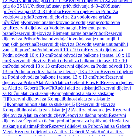
12 l/s
Za vodolovna grla do 25 l/s
Rezervni dijelovi za Za vodolovna
grla do 25 l/s
Učvršćenja
Sustav pričvršćivanja d40–200
Sustav
pričvršćivanja d250–315
Pribor
Rezervni dijelovi za Pribor
Za
vodolovna grla
Rezervni dijelovi za Za vodolovna grla
Za
učvršćenja
Konvencionalno krovno odvodnjavanje
Vodolovna
grla
Rezervni dijelovi za Vodolovna grla
Elementi parne
brane
Rezervni dijelovi za Elementi parne brane
Pribor
Rezervni
dijelovi za Pribor
Podna odvodnja
Odvodnjavanje unutarnjih i
vanjskih površina
Rezervni dijelovi za Odvodnjavanje unutarnjih i
vanjskih površina
Podni odvodi 10 x 10 cm
Rezervni dijelovi za
Podni odvodi 10 x 10 cm
Podni odvodi za balkone i terase, 10 x 10
cm
Rezervni dijelovi za Podni odvodi za balkone i terase, 10 x 10
cm
Podni odvodi 13 x 13 cm
Rezervni dijelovi za Podni odvodi 13 x
13 cm
Podni odvodi za balkone i terase, 13 x 13 cm
Rezervni dijelovi
za Podni odvodi za balkone i terase, 13 x 13 cm
Pribor
Rezervni
dijelovi za Pribor
Alati
Alati
Alati za Geberit FlowFit
Rezervni dijelovi
za Alati za Geberit FlowFit
Ručni alati za stiskanje
Rezervni dijelovi
za Ručni alati za stiskanje
Kompatibilnost alata za stiskanje
[1]
Rezervni dijelovi za Kompatibilnost alata za stiskanje
[1]
Kompatibilnost alata za stiskanje [2]
Rezervni dijelovi za
Kompatibilnost alata za stiskanje [2]
Alati za obradu cijevi
Rezervni
dijelovi za Alati za obradu cijevi
Čepovi za tlačnu probu
Rezervni
dijelovi za Čepovi za tlačnu probu
Oprema za ispitivanje
Uređaji za
stiskanje s alatima
Pribor
Rezervni dijelovi za Pribor
Alati za Geberit
Mepla
Rezervni dijelovi za Alati za Geberit Mepla
Ručni alati za