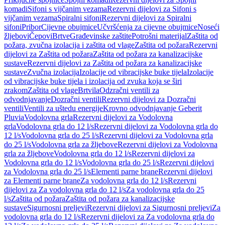
komadi
Sifoni s vijčanim vezama
Rezervni dijelovi za Sifoni s
vijčanim vezama
Spiralni sifoni
Rezervni dijelovi za Spiralni
sifoni
Pribor
Cijevne obujmice
Učvršćenja za cijevne obujmice
Noseći
žljebovi
Čepovi
Brtve
Građevinske zaštite
Potrošni materijal
Zaštita od
požara, zvučna izolacija i zaštita od vlage
Zaštita od požara
Rezervni
dijelovi za Zaštita od požara
Zaštita od požara za kanalizacijske
sustave
Rezervni dijelovi za Zaštita od požara za kanalizacijske
sustave
Zvučna izolacija
Izolacije od vibracijske buke tijela
Izolacije
od vibracijske buke tijela i izolacija od zvuka koja se širi
zrakom
Zaštita od vlage
Brtvila
Odzračni ventili za
odvodnjavanje
Dozračni ventili
Rezervni dijelovi za Dozračni
ventili
Ventili za uštedu energije
Krovno odvodnjavanje Geberit
Pluvia
Vodolovna grla
Rezervni dijelovi za Vodolovna
grla
Vodolovna grla do 12 l/s
Rezervni dijelovi za Vodolovna grla do
12 l/s
Vodolovna grla do 25 l/s
Rezervni dijelovi za Vodolovna grla
do 25 l/s
Vodolovna grla za žljebove
Rezervni dijelovi za Vodolovna
grla za žljebove
Vodolovna grla do 12 l/s
Rezervni dijelovi za
Vodolovna grla do 12 l/s
Vodolovna grla do 25 l/s
Rezervni dijelovi
za Vodolovna grla do 25 l/s
Elementi parne brane
Rezervni dijelovi
za Elementi parne brane
Za vodolovna grla do 12 l/s
Rezervni
dijelovi za Za vodolovna grla do 12 l/s
Za vodolovna grla do 25
l/s
Zaštita od požara
Zaštita od požara za kanalizacijske
sustave
Sigurnosni preljevi
Rezervni dijelovi za Sigurnosni preljevi
Za
vodolovna grla do 12 l/s
Rezervni dijelovi za Za vodolovna grla do