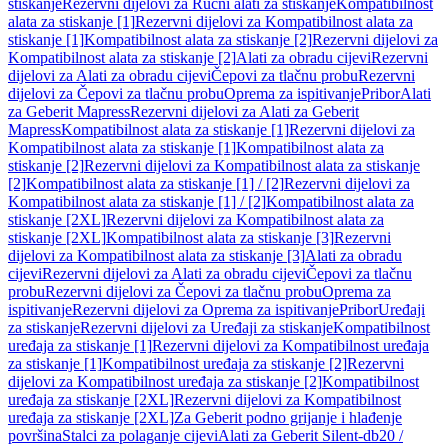
stiskanje
Rezervni dijelovi za Ručni alati za stiskanje
Kompatibilnost
alata za stiskanje [1]
Rezervni dijelovi za Kompatibilnost alata za
stiskanje [1]
Kompatibilnost alata za stiskanje [2]
Rezervni dijelovi za
Kompatibilnost alata za stiskanje [2]
Alati za obradu cijevi
Rezervni
dijelovi za Alati za obradu cijevi
Čepovi za tlačnu probu
Rezervni
dijelovi za Čepovi za tlačnu probu
Oprema za ispitivanje
Pribor
Alati
za Geberit Mapress
Rezervni dijelovi za Alati za Geberit
Mapress
Kompatibilnost alata za stiskanje [1]
Rezervni dijelovi za
Kompatibilnost alata za stiskanje [1]
Kompatibilnost alata za
stiskanje [2]
Rezervni dijelovi za Kompatibilnost alata za stiskanje
[2]
Kompatibilnost alata za stiskanje [1] / [2]
Rezervni dijelovi za
Kompatibilnost alata za stiskanje [1] / [2]
Kompatibilnost alata za
stiskanje [2XL]
Rezervni dijelovi za Kompatibilnost alata za
stiskanje [2XL]
Kompatibilnost alata za stiskanje [3]
Rezervni
dijelovi za Kompatibilnost alata za stiskanje [3]
Alati za obradu
cijevi
Rezervni dijelovi za Alati za obradu cijevi
Čepovi za tlačnu
probu
Rezervni dijelovi za Čepovi za tlačnu probu
Oprema za
ispitivanje
Rezervni dijelovi za Oprema za ispitivanje
Pribor
Uređaji
za stiskanje
Rezervni dijelovi za Uređaji za stiskanje
Kompatibilnost
uređaja za stiskanje [1]
Rezervni dijelovi za Kompatibilnost uređaja
za stiskanje [1]
Kompatibilnost uređaja za stiskanje [2]
Rezervni
dijelovi za Kompatibilnost uređaja za stiskanje [2]
Kompatibilnost
uređaja za stiskanje [2XL]
Rezervni dijelovi za Kompatibilnost
uređaja za stiskanje [2XL]
Za Geberit podno grijanje i hlađenje
površina
Stalci za polaganje cijevi
Alati za Geberit Silent-db20 /