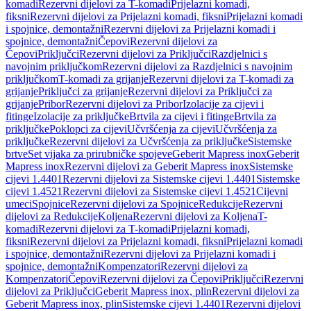
komadi
Rezervni dijelovi za T-komadi
Prijelazni komadi,
fiksni
Rezervni dijelovi za Prijelazni komadi, fiksni
Prijelazni komadi
i spojnice, demontažni
Rezervni dijelovi za Prijelazni komadi i
spojnice, demontažni
Čepovi
Rezervni dijelovi za
Čepovi
Priključci
Rezervni dijelovi za Priključci
Razdjelnici s
navojnim priključkom
Rezervni dijelovi za Razdjelnici s navojnim
priključkom
T-komadi za grijanje
Rezervni dijelovi za T-komadi za
grijanje
Priključci za grijanje
Rezervni dijelovi za Priključci za
grijanje
Pribor
Rezervni dijelovi za Pribor
Izolacije za cijevi i
fitinge
Izolacije za priključke
Brtvila za cijevi i fitinge
Brtvila za
priključke
Poklopci za cijevi
Učvršćenja za cijevi
Učvršćenja za
priključke
Rezervni dijelovi za Učvršćenja za priključke
Sistemske
brtve
Set vijaka za prirubničke spojeve
Geberit Mapress inox
Geberit
Mapress inox
Rezervni dijelovi za Geberit Mapress inox
Sistemske
cijevi 1.4401
Rezervni dijelovi za Sistemske cijevi 1.4401
Sistemske
cijevi 1.4521
Rezervni dijelovi za Sistemske cijevi 1.4521
Cijevni
umeci
Spojnice
Rezervni dijelovi za Spojnice
Redukcije
Rezervni
dijelovi za Redukcije
Koljena
Rezervni dijelovi za Koljena
T-
komadi
Rezervni dijelovi za T-komadi
Prijelazni komadi,
fiksni
Rezervni dijelovi za Prijelazni komadi, fiksni
Prijelazni komadi
i spojnice, demontažni
Rezervni dijelovi za Prijelazni komadi i
spojnice, demontažni
Kompenzatori
Rezervni dijelovi za
Kompenzatori
Čepovi
Rezervni dijelovi za Čepovi
Priključci
Rezervni
dijelovi za Priključci
Geberit Mapress inox, plin
Rezervni dijelovi za
Geberit Mapress inox, plin
Sistemske cijevi 1.4401
Rezervni dijelovi