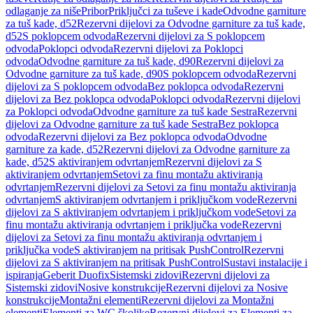
odlaganje za niše
Pribor
Priključci za tuševe i kade
Odvodne garniture
za tuš kade, d52
Rezervni dijelovi za Odvodne garniture za tuš kade,
d52
S poklopcem odvoda
Rezervni dijelovi za S poklopcem
odvoda
Poklopci odvoda
Rezervni dijelovi za Poklopci
odvoda
Odvodne garniture za tuš kade, d90
Rezervni dijelovi za
Odvodne garniture za tuš kade, d90
S poklopcem odvoda
Rezervni
dijelovi za S poklopcem odvoda
Bez poklopca odvoda
Rezervni
dijelovi za Bez poklopca odvoda
Poklopci odvoda
Rezervni dijelovi
za Poklopci odvoda
Odvodne garniture za tuš kade Sestra
Rezervni
dijelovi za Odvodne garniture za tuš kade Sestra
Bez poklopca
odvoda
Rezervni dijelovi za Bez poklopca odvoda
Odvodne
garniture za kade, d52
Rezervni dijelovi za Odvodne garniture za
kade, d52
S aktiviranjem odvrtanjem
Rezervni dijelovi za S
aktiviranjem odvrtanjem
Setovi za finu montažu aktiviranja
odvrtanjem
Rezervni dijelovi za Setovi za finu montažu aktiviranja
odvrtanjem
S aktiviranjem odvrtanjem i priključkom vode
Rezervni
dijelovi za S aktiviranjem odvrtanjem i priključkom vode
Setovi za
finu montažu aktiviranja odvrtanjem i priključka vode
Rezervni
dijelovi za Setovi za finu montažu aktiviranja odvrtanjem i
priključka vode
S aktiviranjem na pritisak PushControl
Rezervni
dijelovi za S aktiviranjem na pritisak PushControl
Sustavi instalacije i
ispiranja
Geberit Duofix
Sistemski zidovi
Rezervni dijelovi za
Sistemski zidovi
Nosive konstrukcije
Rezervni dijelovi za Nosive
konstrukcije
Montažni elementi
Rezervni dijelovi za Montažni
elementi
Elementi za WC školjke
Rezervni dijelovi za Elementi za