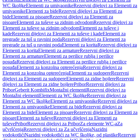
WC školjke
Elementi za umivaonike
Rezervni dijelovi za Elementi za
umivaonike
Elementi za bide
Rezervni dijelovi za Elementi za
bide
Elementi za pisoare
Rezervni dijelovi za Elementi za
pisoare
Elementi za tuševe sa zidnim odvodom
Rezervni dijelovi za
Elementi za tuševe sa zidnim odvodom
Elementi za tuševe i
kade
Rezervni dijelovi za Elementi za tuševe i kade
Elementi za
pregrade za tuš u ravnini poda
Rezervni dijelovi za Elementi za
pregrade za tuš u ravnini poda
Elementi za korita
Rezervni dijelovi za
Elementi za korita
Elementi za armature
Rezervni dijelovi za
Elementi za armature
Elementi za perilice rublja i perilice
posuđa
Rezervni dijelovi za Elementi za perilice rublja i perilice
posuđa
Elementi za konzolna opterećenja
Rezervni dijelovi za
Elementi za konzolna opterećenja
Elementi za sudopere
Rezervni
dijelovi za Elementi za sudopere
Elementi za zidne bojlere
Rezervni
dijelovi za Elementi za zidne bojlere
Pribor
Rezervni dijelovi za
Pribor
Geberit Kombifix
Montažni elementi
Rezervni dijelovi za
Montažni elementi
Elementi za WC školjke
Rezervni dijelovi za
Elementi za WC školjke
Elementi za umivaonike
Rezervni dijelovi za
Elementi za umivaonike
Elementi za bide
Rezervni dijelovi za
Elementi za bide
Elementi za pisoare
Rezervni dijelovi za Elementi za
pisoare
Elementi za tuševe
Rezervni dijelovi za Elementi za
tuševe
Pribor
Rezervni dijelovi za Pribor
Za elemente WC-a
Za
učvršćenja
Rezervni dijelovi za Za učvršćenja
Nazidni
vodokotlići
Nazidni vodokotlići za WC školjke, od plastike
Rezervni