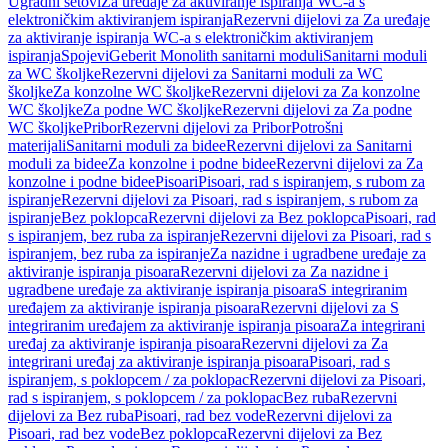
Ugradni setovi
Za uređaje za aktiviranje ispiranja WC-a s
elektroničkim aktiviranjem ispiranja
Rezervni dijelovi za Za uređaje
za aktiviranje ispiranja WC-a s elektroničkim aktiviranjem
ispiranja
Spojevi
Geberit Monolith sanitarni moduli
Sanitarni moduli
za WC školjke
Rezervni dijelovi za Sanitarni moduli za WC
školjke
Za konzolne WC školjke
Rezervni dijelovi za Za konzolne
WC školjke
Za podne WC školjke
Rezervni dijelovi za Za podne
WC školjke
Pribor
Rezervni dijelovi za Pribor
Potrošni
materijali
Sanitarni moduli za bidee
Rezervni dijelovi za Sanitarni
moduli za bidee
Za konzolne i podne bidee
Rezervni dijelovi za Za
konzolne i podne bidee
Pisoari
Pisoari, rad s ispiranjem, s rubom za
ispiranje
Rezervni dijelovi za Pisoari, rad s ispiranjem, s rubom za
ispiranje
Bez poklopca
Rezervni dijelovi za Bez poklopca
Pisoari, rad
s ispiranjem, bez ruba za ispiranje
Rezervni dijelovi za Pisoari, rad s
ispiranjem, bez ruba za ispiranje
Za nazidne i ugradbene uređaje za
aktiviranje ispiranja pisoara
Rezervni dijelovi za Za nazidne i
ugradbene uređaje za aktiviranje ispiranja pisoara
S integriranim
uređajem za aktiviranje ispiranja pisoara
Rezervni dijelovi za S
integriranim uređajem za aktiviranje ispiranja pisoara
Za integrirani
uređaj za aktiviranje ispiranja pisoara
Rezervni dijelovi za Za
integrirani uređaj za aktiviranje ispiranja pisoara
Pisoari, rad s
ispiranjem, s poklopcem / za poklopac
Rezervni dijelovi za Pisoari,
rad s ispiranjem, s poklopcem / za poklopac
Bez ruba
Rezervni
dijelovi za Bez ruba
Pisoari, rad bez vode
Rezervni dijelovi za
Pisoari, rad bez vode
Bez poklopca
Rezervni dijelovi za Bez