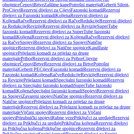
obujmice
Čepovi
Brtve
Zaštitne kape
Potrošni materijal
Geberit Silent-
Pro
Cijevi
Rezervni dijelovi za Cijevi
Fazonski komadi
Rezervni
dijelovi za Fazonski komadi
Koljena
Rezervni dijelovi za
Koljena
Račve
Rezervni dijelovi za Račve
Redukcije
Rezervni dijelovi
za Redukcije
Revizije
Rezervni dijelovi za Revizije
SuperTube
fazonski komadi
Rezervni dijelovi za SuperTube fazonski
komadi
Koljena
Rezervni dijelovi za Koljena
Račve
Rezervni dijelovi
za Račve
Spojevi
Rezervni dijelovi za Spojevi
Natične
spojnice
Rezervni dijelovi za Natične spojnice
Kandžaste
spojnice
Prijelazni komadi za prijelaz na druge
materijale
Pribor
Rezervni dijelovi za Pribor
Cijevne
obujmice
Čepovi
Brtve
Rezervni dijelovi za Brtve
Potrošni
materijal
Geberit PE
Cijevi
Fazonski komadi
Rezervni dijelovi za
Fazonski komadi
Koljena
Račve
Redukcije
Revizije
Rezervni dijelovi
za Revizije
Prijelazni komadi
Specijalni fazonski komadi
Rezervni
dijelovi za Specijalni fazonski komadi
SuperTube fazonski
komadi
Koljena
Specijalni fazonski komadi
Spojevi
Rezervni dijelovi
za Spojevi
Zavareni spojevi
Natične spojnice
Rezervni dijelovi za
Natične spojnice
Prijelazni komadi za prijelaz na druge
materijale
Rezervni dijelovi za Prijelazni komadi za prijelaz na druge
materijale
Vijčani spojevi
Rezervni dijelovi za Vijčani
spojevi
Prirubnički spojevi
Rubne veze
Priključci za uređaje
Rezervni
dijelovi za Priključci za uređaje
Priključna koljena
Rezervni dijelovi
za Priključna koljena
Priključne spojnice
Rezervni dijelovi za
Priključne spojnice
Spojni komadi
Rezervni dijelovi za Spojni