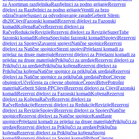
za Asortiman razdjelnika
Razdjelnici za podno grijanje
Rezervni
dijelovi za Razdjelnici za podno grijanje
Ventili za brzo
odzračivanje
Sustavi za odvodnjavanje zgrade
Geberit Silent-
db20
Cijevi
Fazonski komadi
Rezervni dijelovi za Fazonski
komadi
Koljena
Račve
Rezervni dijelovi za
Račve
Redukcije
Revizije
Rezervni dijelovi za Revizije
SuperTube
fazonski komadi
Koljena
Specijalni fazonski komadi
Spojevi
Rezervni
dijelovi za Spojevi
Zavareni spojevi
Natične spojnice
Rezervni
dijelovi za Natične spojnice
Stezni spojevi
Prijelazni komadi za
prijelaz na druge materijale
Rezervni dijelovi za Prijelazni komadi za
prijelaz na druge materijale
Priključci za uređaje
Rezervni dijelovi za
Priključci za uređaje
Priključna koljena
Rezervni dijelovi za
Priključna koljena
Natične spojnice za priključak uređaja
Rezervni
dijelovi za Natične spojnice za priključak uređaja
Pribor
Cijevne
obujmice
Učvršćenja za cijevne obujmice
Čepovi
Brtve
Potrošni
materijal
Geberit Silent-PP
Cijevi
Rezervni dijelovi za Cijevi
Fazonski
komadi
Rezervni dijelovi za Fazonski komadi
Koljena
Rezervni
dijelovi za Koljena
Račve
Rezervni dijelovi za
Račve
Redukcije
Rezervni dijelovi za Redukcije
Revizije
Rezervni
dijelovi za Revizije
Spojevi
Rezervni dijelovi za Spojevi
Natične
spojnice
Rezervni dijelovi za Natične spojnice
Kandžaste
spojnice
Prijelazni komadi za prijelaz na druge materijale
Priključci za
uređaje
Rezervni dijelovi za Priključci za uređaje
Priključna
koljena
Rezervni dijelovi za Priključna koljena
Spojni
komadi
Rezervni dijelovi za Spojni komadi
Pribor
Cijevne