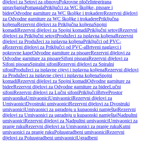
dijelovi za Setovi za obnovu
Pokrovne ploče
Integrirana
upravljanja
Pomagala
Priključci za WC školjke, pisoare i
bidee
Odvodne garniture za WC školjke i trokadere
Rezervni dijelovi
za Odvodne garniture za WC školjke i trokadere
Priključna
koljena
Rezervni dijelovi za Priključna koljena
Spojni
komadi
Rezervni dijelovi za Spojni komadi
Priključni setovi
Rezervni
dijelovi za Priključni setovi
Produžeci za isplavna koljena
Rezervni
dijelovi za Produžeci za isplavna koljena
Priključci od PVC-
a
Rezervni dijelovi za Priključci od PVC-a
Brtveni naglavci i
pokrovne kape
Odvodne garniture za pisoare
Rezervni dijelovi za
Odvodne garniture za pisoare
Sifoni pisoara
Rezervni dijelovi za
Sifoni pisoara
Spiralni sifoni
Rezervni dijelovi za Spiralni
sifoni
Produžeci za isplavne cijevi i isplavna koljena
Rezervni dijelovi
za Produžeci za isplavne cijevi i isplavna koljena
Spojni
komadi
Rezervni dijelovi za Spojni komadi
Odvodne garniture za
bidee
Rezervni dijelovi za Odvodne garniture za bidee
Lučni
sifoni
Rezervni dijelovi za Lučni sifoni
Priključci
Brtve
Prostor
umivaonika
Umivaonici
Umivaonici
Rezervni dijelovi za
Umivaonici
Dvostruki umivaonici
Rezervni dijelovi za Dvostruki
umivaonici
Umivaonici za ugradnju u kupaonski namještaj
Rezervni
dijelovi za Umivaonici za ugradnju u kupaonski namještaj
Nadpultni
umivaonici
Rezervni dijelovi za Nadpultni umivaonici
Umivaonici za
pranje ruku
Rezervni dijelovi za Umivaonici za pranje ruku
Kutni
umivaonici za pranje ruku
Poluugradbeni umivaonici
Rezervni
dijelovi za Poluugradbeni umivaonici
Ugradbeni