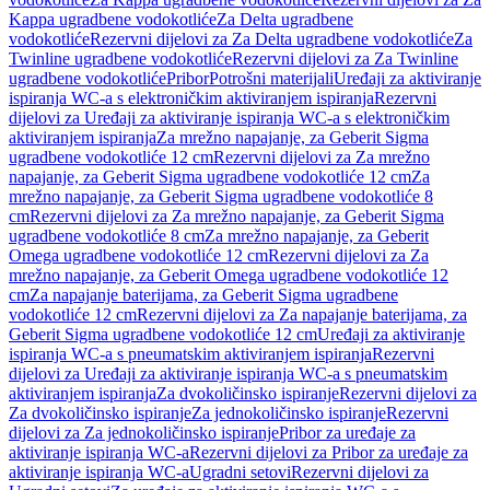
Kappa ugradbene vodokotliće
Za Delta ugradbene
vodokotliće
Rezervni dijelovi za Za Delta ugradbene vodokotliće
Za
Twinline ugradbene vodokotliće
Rezervni dijelovi za Za Twinline
ugradbene vodokotliće
Pribor
Potrošni materijali
Uređaji za aktiviranje
ispiranja WC-a s elektroničkim aktiviranjem ispiranja
Rezervni
dijelovi za Uređaji za aktiviranje ispiranja WC-a s elektroničkim
aktiviranjem ispiranja
Za mrežno napajanje, za Geberit Sigma
ugradbene vodokotliće 12 cm
Rezervni dijelovi za Za mrežno
napajanje, za Geberit Sigma ugradbene vodokotliće 12 cm
Za
mrežno napajanje, za Geberit Sigma ugradbene vodokotliće 8
cm
Rezervni dijelovi za Za mrežno napajanje, za Geberit Sigma
ugradbene vodokotliće 8 cm
Za mrežno napajanje, za Geberit
Omega ugradbene vodokotliće 12 cm
Rezervni dijelovi za Za
mrežno napajanje, za Geberit Omega ugradbene vodokotliće 12
cm
Za napajanje baterijama, za Geberit Sigma ugradbene
vodokotliće 12 cm
Rezervni dijelovi za Za napajanje baterijama, za
Geberit Sigma ugradbene vodokotliće 12 cm
Uređaji za aktiviranje
ispiranja WC-a s pneumatskim aktiviranjem ispiranja
Rezervni
dijelovi za Uređaji za aktiviranje ispiranja WC-a s pneumatskim
aktiviranjem ispiranja
Za dvokoličinsko ispiranje
Rezervni dijelovi za
Za dvokoličinsko ispiranje
Za jednokoličinsko ispiranje
Rezervni
dijelovi za Za jednokoličinsko ispiranje
Pribor za uređaje za
aktiviranje ispiranja WC-a
Rezervni dijelovi za Pribor za uređaje za
aktiviranje ispiranja WC-a
Ugradni setovi
Rezervni dijelovi za