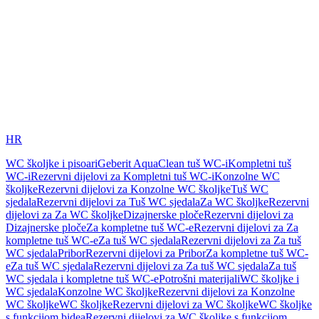
HR
WC školjke i pisoari
Geberit AquaClean tuš WC-i
Kompletni tuš
WC-i
Rezervni dijelovi za Kompletni tuš WC-i
Konzolne WC
školjke
Rezervni dijelovi za Konzolne WC školjke
Tuš WC
sjedala
Rezervni dijelovi za Tuš WC sjedala
Za WC školjke
Rezervni
dijelovi za Za WC školjke
Dizajnerske ploče
Rezervni dijelovi za
Dizajnerske ploče
Za kompletne tuš WC-e
Rezervni dijelovi za Za
kompletne tuš WC-e
Za tuš WC sjedala
Rezervni dijelovi za Za tuš
WC sjedala
Pribor
Rezervni dijelovi za Pribor
Za kompletne tuš WC-
e
Za tuš WC sjedala
Rezervni dijelovi za Za tuš WC sjedala
Za tuš
WC sjedala i kompletne tuš WC-e
Potrošni materijali
WC školjke i
WC sjedala
Konzolne WC školjke
Rezervni dijelovi za Konzolne
WC školjke
WC školjke
Rezervni dijelovi za WC školjke
WC školjke
s funkcijom bidea
Rezervni dijelovi za WC školjke s funkcijom