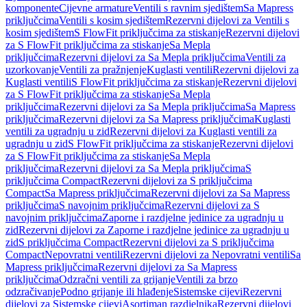
komponente
Cijevne armature
Ventili s ravnim sjedištem
Sa Mapress
priključcima
Ventili s kosim sjedištem
Rezervni dijelovi za Ventili s
kosim sjedištem
S FlowFit priključcima za stiskanje
Rezervni dijelovi
za S FlowFit priključcima za stiskanje
Sa Mepla
priključcima
Rezervni dijelovi za Sa Mepla priključcima
Ventili za
uzorkovanje
Ventili za pražnjenje
Kuglasti ventili
Rezervni dijelovi za
Kuglasti ventili
S FlowFit priključcima za stiskanje
Rezervni dijelovi
za S FlowFit priključcima za stiskanje
Sa Mepla
priključcima
Rezervni dijelovi za Sa Mepla priključcima
Sa Mapress
priključcima
Rezervni dijelovi za Sa Mapress priključcima
Kuglasti
ventili za ugradnju u zid
Rezervni dijelovi za Kuglasti ventili za
ugradnju u zid
S FlowFit priključcima za stiskanje
Rezervni dijelovi
za S FlowFit priključcima za stiskanje
Sa Mepla
priključcima
Rezervni dijelovi za Sa Mepla priključcima
S
priključcima Compact
Rezervni dijelovi za S priključcima
Compact
Sa Mapress priključcima
Rezervni dijelovi za Sa Mapress
priključcima
S navojnim priključcima
Rezervni dijelovi za S
navojnim priključcima
Zaporne i razdjelne jedinice za ugradnju u
zid
Rezervni dijelovi za Zaporne i razdjelne jedinice za ugradnju u
zid
S priključcima Compact
Rezervni dijelovi za S priključcima
Compact
Nepovratni ventili
Rezervni dijelovi za Nepovratni ventili
Sa
Mapress priključcima
Rezervni dijelovi za Sa Mapress
priključcima
Odzračni ventili za grijanje
Ventili za brzo
odzračivanje
Podno grijanje ili hlađenje
Sistemske cijevi
Rezervni
dijelovi za Sistemske cijevi
Asortiman razdjelnika
Rezervni dijelovi