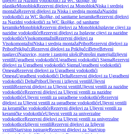
dijelovi za Nazidni vodokotlići za WC školjke, od
plastike
Monoblok
Rezervni dijelovi za Monoblok
Niska i srednja
montaža
Rezervni dijelovi za Niska i srednja montaža
Nazidni
vodokotlići za WC školjke, od sanitarne keramike
Rezervni dijelovi
za Nazidni vodokotlići za WC školjke, od sanitarne
keramike
Monoblok
Rezervni dijelovi za Monoblok
Isplavne cijevi za
nazidne vodokotliće
Rezervni dijelovi za Isplavne cijevi za nazidne
vodokotliće
Visokomontažni
Rezervni dijelovi za
Visokomontažni
Niska i srednja montaža
Pribor
Rezervni dijelovi za
Pribor
Priključci
Rezervni dijelovi za Priključci
Brtve
Brtveni
naglavci
Nazuvice, rozete i zastojni ulošci
Potrošni materijal
Izljevni
ventili
Ugradbeni vodokotlići
Ugradbeni vodokotlići Sigma
Rezervni
dijelovi za Ugradbeni vodokotlići Sigma
Ugradbeni vodokotlići
Omega
Rezervni dijelovi za Ugradbeni vodokotlići
Omega
Ugradbeni vodokotlići Delta
Rezervni dijelovi za Ugradbeni
vodokotlići Delta
Pribor
Uljevni i izljevni ventili
Uljevni
ventili
Rezervni dijelovi za Uljevni ventili
Uljevni ventili za nazidne
vodokotliće
Rezervni dijelovi za Uljevni ventili za nazidne
vodokotliće
Uljevni ventili za ugradbene vodokotliće
Rezervni
dijelovi za Uljevni ventili za ugradbene vodokotliće
Uljevni ventili
za keramičke vodokotliće
Rezervni dijelovi za Uljevni ventili za
keramičke vodokotliće
Uljevni ventili za univerzalne
vodokotlice
Rezervni dijelovi za Uljevni ventili za univerzalne
vodokotlice
Izljevni ventili
Rezervni dijelovi za Izljevni
ventili
Start/stop ispiranje
Rezervni dijelovi za Start/stop