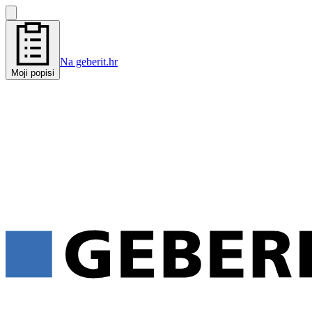
Na geberit.hr
Moji popisi