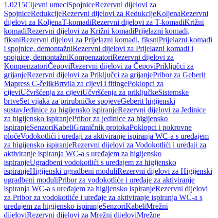
1.0215
Cijevni umeci
Spojnice
Rezervni dijelovi za
Spojnice
Redukcije
Rezervni dijelovi za Redukcije
Koljena
Rezervni
dijelovi za Koljena
T-komadi
Rezervni dijelovi za T-komadi
Križni
komadi
Rezervni dijelovi za Križni komadi
Prijelazni komadi,
fiksni
Rezervni dijelovi za Prijelazni komadi, fiksni
Prijelazni komadi
i spojnice, demontažni
Rezervni dijelovi za Prijelazni komadi i
spojnice, demontažni
Kompenzatori
Rezervni dijelovi za
Kompenzatori
Čepovi
Rezervni dijelovi za Čepovi
Priključci za
grijanje
Rezervni dijelovi za Priključci za grijanje
Pribor za Geberit
Mapress C-čelik
Brtvila za cijevi i fitinge
Poklopci za
cijevi
Učvršćenja za cijevi
Učvršćenja za priključke
Sistemske
brtve
Set vijaka za prirubničke spojeve
Geberit higijenski
sustav
Jedinice za higijensko ispiranje
Rezervni dijelovi za Jedinice
za higijensko ispiranje
Pribor za jedinice za higijensko
ispiranje
Senzori
Kabeli
Graničnik protoka
Poklopci i pokrovne
ploče
Vodokotlići i uređaji za aktiviranje ispiranja WC-a s uređajem
za higijensko ispiranje
Rezervni dijelovi za Vodokotlići i uređaji za
aktiviranje ispiranja WC-a s uređajem za higijensko
ispiranje
Ugradbeni vodokotlići s uređajem za higijensko
ispiranje
Higijenski ugradbeni moduli
Rezervni dijelovi za Higijenski
ugradbeni moduli
Pribor za vodokotliće i uređaje za aktiviranje
ispiranja WC-a s uređajem za higijensko ispiranje
Rezervni dijelovi
za Pribor za vodokotliće i uređaje za aktiviranje ispiranja WC-a s
uređajem za higijensko ispiranje
Senzori
Kabeli
Mrežni
dijelovi
Rezervni dijelovi za Mrežni dijelovi
Mrežne