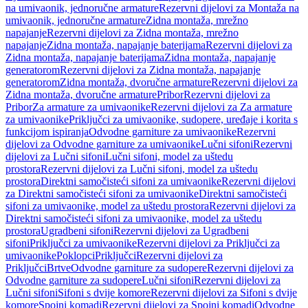
na umivaonik, jednoručne armature
Rezervni dijelovi za Montaža na
umivaonik, jednoručne armature
Zidna montaža, mrežno
napajanje
Rezervni dijelovi za Zidna montaža, mrežno
napajanje
Zidna montaža, napajanje baterijama
Rezervni dijelovi za
Zidna montaža, napajanje baterijama
Zidna montaža, napajanje
generatorom
Rezervni dijelovi za Zidna montaža, napajanje
generatorom
Zidna montaža, dvoručne armature
Rezervni dijelovi za
Zidna montaža, dvoručne armature
Pribor
Rezervni dijelovi za
Pribor
Za armature za umivaonike
Rezervni dijelovi za Za armature
za umivaonike
Priključci za umivaonike, sudopere, uređaje i korita s
funkcijom ispiranja
Odvodne garniture za umivaonike
Rezervni
dijelovi za Odvodne garniture za umivaonike
Lučni sifoni
Rezervni
dijelovi za Lučni sifoni
Lučni sifoni, model za uštedu
prostora
Rezervni dijelovi za Lučni sifoni, model za uštedu
prostora
Direktni samočisteći sifoni za umivaonike
Rezervni dijelovi
za Direktni samočisteći sifoni za umivaonike
Direktni samočisteći
sifoni za umivaonike, model za uštedu prostora
Rezervni dijelovi za
Direktni samočisteći sifoni za umivaonike, model za uštedu
prostora
Ugradbeni sifoni
Rezervni dijelovi za Ugradbeni
sifoni
Priključci za umivaonike
Rezervni dijelovi za Priključci za
umivaonike
Poklopci
Priključci
Rezervni dijelovi za
Priključci
Brtve
Odvodne garniture za sudopere
Rezervni dijelovi za
Odvodne garniture za sudopere
Lučni sifoni
Rezervni dijelovi za
Lučni sifoni
Sifoni s dvije komore
Rezervni dijelovi za Sifoni s dvije
komore
Spojni komadi
Rezervni dijelovi za Spojni komadi
Odvodne