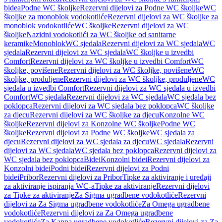
bidea
Podne WC školjke
Rezervni dijelovi za Podne WC školjke
WC
školjke za monoblok vodokotliće
Rezervni dijelovi za WC školjke za
monoblok vodokotliće
WC školjke
Rezervni dijelovi za WC
školjke
Nazidni vodokotlići za WC školjke od sanitarne
keramike
Monoblok
WC sjedala
Rezervni dijelovi za WC sjedala
WC
sjedala
Rezervni dijelovi za WC sjedala
WC školjke u izvedbi
Comfort
Rezervni dijelovi za WC školjke u izvedbi Comfort
WC
školjke, povišene
Rezervni dijelovi za WC školjke, povišene
WC
školjke, produljene
Rezervni dijelovi za WC školjke, produljene
WC
sjedala u izvedbi Comfort
Rezervni dijelovi za WC sjedala u izvedbi
Comfort
WC sjedala
Rezervni dijelovi za WC sjedala
WC sjedala bez
poklopca
Rezervni dijelovi za WC sjedala bez poklopca
WC školjke
za djecu
Rezervni dijelovi za WC školjke za djecu
Konzolne WC
školjke
Rezervni dijelovi za Konzolne WC školjke
Podne WC
školjke
Rezervni dijelovi za Podne WC školjke
WC sjedala za
djecu
Rezervni dijelovi za WC sjedala za djecu
WC sjedala
Rezervni
dijelovi za WC sjedala
WC sjedala bez poklopca
Rezervni dijelovi za
WC sjedala bez poklopca
Bidei
Konzolni bidei
Rezervni dijelovi za
Konzolni bidei
Podni bidei
Rezervni dijelovi za Podni
bidei
Pribor
Rezervni dijelovi za Pribor
Tipke za aktiviranje i uređaji
za aktiviranje ispiranja WC-a
Tipke za aktiviranje
Rezervni dijelovi
za Tipke za aktiviranje
Za Sigma ugradbene vodokotliće
Rezervni
dijelovi za Za Sigma ugradbene vodokotliće
Za Omega ugradbene
vodokotliće
Rezervni dijelovi za Za Omega ugradbene
vodokotliće
Za Kappa ugradbene vodokotliće
Rezervni dijelovi za Za