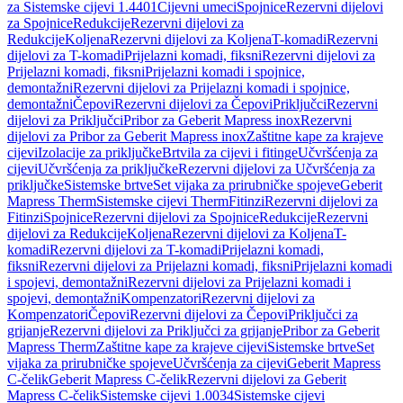
za Sistemske cijevi 1.4401
Cijevni umeci
Spojnice
Rezervni dijelovi
za Spojnice
Redukcije
Rezervni dijelovi za
Redukcije
Koljena
Rezervni dijelovi za Koljena
T-komadi
Rezervni
dijelovi za T-komadi
Prijelazni komadi, fiksni
Rezervni dijelovi za
Prijelazni komadi, fiksni
Prijelazni komadi i spojnice,
demontažni
Rezervni dijelovi za Prijelazni komadi i spojnice,
demontažni
Čepovi
Rezervni dijelovi za Čepovi
Priključci
Rezervni
dijelovi za Priključci
Pribor za Geberit Mapress inox
Rezervni
dijelovi za Pribor za Geberit Mapress inox
Zaštitne kape za krajeve
cijevi
Izolacije za priključke
Brtvila za cijevi i fitinge
Učvršćenja za
cijevi
Učvršćenja za priključke
Rezervni dijelovi za Učvršćenja za
priključke
Sistemske brtve
Set vijaka za prirubničke spojeve
Geberit
Mapress Therm
Sistemske cijevi Therm
Fitinzi
Rezervni dijelovi za
Fitinzi
Spojnice
Rezervni dijelovi za Spojnice
Redukcije
Rezervni
dijelovi za Redukcije
Koljena
Rezervni dijelovi za Koljena
T-
komadi
Rezervni dijelovi za T-komadi
Prijelazni komadi,
fiksni
Rezervni dijelovi za Prijelazni komadi, fiksni
Prijelazni komadi
i spojevi, demontažni
Rezervni dijelovi za Prijelazni komadi i
spojevi, demontažni
Kompenzatori
Rezervni dijelovi za
Kompenzatori
Čepovi
Rezervni dijelovi za Čepovi
Priključci za
grijanje
Rezervni dijelovi za Priključci za grijanje
Pribor za Geberit
Mapress Therm
Zaštitne kape za krajeve cijevi
Sistemske brtve
Set
vijaka za prirubničke spojeve
Učvršćenja za cijevi
Geberit Mapress
C-čelik
Geberit Mapress C-čelik
Rezervni dijelovi za Geberit
Mapress C-čelik
Sistemske cijevi 1.0034
Sistemske cijevi