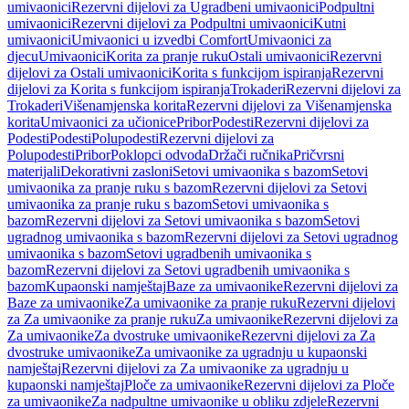
umivaonici
Rezervni dijelovi za Ugradbeni umivaonici
Podpultni
umivaonici
Rezervni dijelovi za Podpultni umivaonici
Kutni
umivaonici
Umivaonici u izvedbi Comfort
Umivaonici za
djecu
Umivaonici
Korita za pranje ruku
Ostali umivaonici
Rezervni
dijelovi za Ostali umivaonici
Korita s funkcijom ispiranja
Rezervni
dijelovi za Korita s funkcijom ispiranja
Trokaderi
Rezervni dijelovi za
Trokaderi
Višenamjenska korita
Rezervni dijelovi za Višenamjenska
korita
Umivaonici za učionice
Pribor
Podesti
Rezervni dijelovi za
Podesti
Podesti
Polupodesti
Rezervni dijelovi za
Polupodesti
Pribor
Poklopci odvoda
Držači ručnika
Pričvrsni
materijali
Dekorativni zasloni
Setovi umivaonika s bazom
Setovi
umivaonika za pranje ruku s bazom
Rezervni dijelovi za Setovi
umivaonika za pranje ruku s bazom
Setovi umivaonika s
bazom
Rezervni dijelovi za Setovi umivaonika s bazom
Setovi
ugradnog umivaonika s bazom
Rezervni dijelovi za Setovi ugradnog
umivaonika s bazom
Setovi ugradbenih umivaonika s
bazom
Rezervni dijelovi za Setovi ugradbenih umivaonika s
bazom
Kupaonski namještaj
Baze za umivaonike
Rezervni dijelovi za
Baze za umivaonike
Za umivaonike za pranje ruku
Rezervni dijelovi
za Za umivaonike za pranje ruku
Za umivaonike
Rezervni dijelovi za
Za umivaonike
Za dvostruke umivaonike
Rezervni dijelovi za Za
dvostruke umivaonike
Za umivaonike za ugradnju u kupaonski
namještaj
Rezervni dijelovi za Za umivaonike za ugradnju u
kupaonski namještaj
Ploče za umivaonike
Rezervni dijelovi za Ploče
za umivaonike
Za nadpultne umivaonike u obliku zdjele
Rezervni