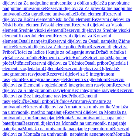
dijelovi za Za nadpultne umivaonike u obliku zdjele
Za pravokutne
nadpultne umivaonike
Rezervni dijelovi za Za pravokutne nadpultne
umivaonike
Za ugradbene umivaonike
Bočni elementi
Rezervni
dijelovi za Bočni elementi
Niski bočni elementi
Rezervni dijelovi za
Niski bočni elementi
Visoki elementi
Rezervni dijelovi za Visoki
elementi
Srednje visoki elementi
Rezervni dijelovi za Srednje visoki
elementi
Konzolni elementi
Rezervni dijelovi za Konzolni
elementi
Ostali namještaj
Rezervni dijelovi za Ostali namještaj
Zidne
police
Rezervni dijelovi za Zidne police
Pribor
Rezervni dijelovi za
Pribor
Ulošci za ladice i kutije za odlaganje stvari
Držači ručnika i
vješalice za ručnike
Elementi rasvjete
Ručke
Setovi nogu
Magnetne
ploče
Utičnice
Rezervni dijelovi za Utičnice
Ostali pribor
Ogledala i
elementi s ogledalom
Ogledala
Rezervni dijelovi za Ogledala
S
integriranom rasvjetom
Rezervni dijelovi za S integriranom
rasvjetom
Bez integrirane rasvjete
Elementi s ogledalom
Rezervni
dijelovi za Elementi s ogledalom
S integriranom rasvjetom
Rezervni
dijelovi za S integriranom rasvjetom
Bez integrirane rasvjete
Rezervni
dijelovi za Bez integrirane rasvjete
Pribor
Elementi
rasvjete
Ručke
Ostali pribor
Utičnice
Armature
Armature za
umivaonike
Rezervni dijelovi za Armature za umivaonike
Montaža
na umivaonik, mrežno napajanje
Rezervni dijelovi za Montaža na
umivaonik, mrežno napajanje
Montaža na umivaonik, napajanje
baterijama
Rezervni dijelovi za Montaža na umivaonik, napajanje
baterijama
Montaža na umivaonik, napajanje generatorom
Rezervni
dijelovi za Montaža na umivaonik, napajanje generatorom
Montaža