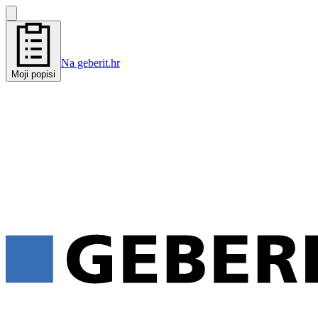
Na geberit.hr
Moji popisi