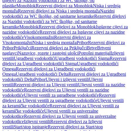
dijelovi za Nazidni vodokotlići za WC školjke, od
plastike
Monoblok
Rezervni dijelovi za Monoblok
Niska i srednja
montaža
Rezervni dijelovi za Niska i srednja montaža
Nazidni
vodokotlići za WC školjke, od sanitarne keramike
Rezervni dijelovi
za Nazidni vodokotlići za WC školjke, od sanitarne
keramike
Monoblok
Rezervni dijelovi za Monoblok
Isplavne cijevi za
nazidne vodokotliće
Rezervni dijelovi za Isplavne cijevi za nazidne
vodokotliće
Visokomontažni
Rezervni dijelovi za
Visokomontažni
Niska i srednja montaža
Pribor
Rezervni dijelovi za
Pribor
Priključci
Rezervni dijelovi za Priključci
Brtve
Brtveni
naglavci
Nazuvice, rozete i zastojni ulošci
Potrošni materijal
Izljevni
ventili
Ugradbeni vodokotlići
Ugradbeni vodokotlići Sigma
Rezervni
dijelovi za Ugradbeni vodokotlići Sigma
Ugradbeni vodokotlići
Omega
Rezervni dijelovi za Ugradbeni vodokotlići
Omega
Ugradbeni vodokotlići Delta
Rezervni dijelovi za Ugradbeni
vodokotlići Delta
Pribor
Uljevni i izljevni ventili
Uljevni
ventili
Rezervni dijelovi za Uljevni ventili
Uljevni ventili za nazidne
vodokotliće
Rezervni dijelovi za Uljevni ventili za nazidne
vodokotliće
Uljevni ventili za ugradbene vodokotliće
Rezervni
dijelovi za Uljevni ventili za ugradbene vodokotliće
Uljevni ventili
za keramičke vodokotliće
Rezervni dijelovi za Uljevni ventili za
keramičke vodokotliće
Uljevni ventili za univerzalne
vodokotlice
Rezervni dijelovi za Uljevni ventili za univerzalne
vodokotlice
Izljevni ventili
Rezervni dijelovi za Izljevni
ventili
Start/stop ispiranje
Rezervni dijelovi za Start/stop