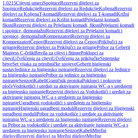
1.0215
Cijevni umeci
Spojnice
Rezervni dijelovi za
Spojnice
Redukcije
Rezervni dijelovi za Redukcije
Koljena
Rezervni
dijelovi za Koljena
T-komadi
Rezervni dijelovi za T-komadi
Križni
komadi
Rezervni dijelovi za Križni komadi
Prijelazni komadi,
fiksni
Rezervni dijelovi za Prijelazni komadi, fiksni
Prijelazni komadi
i spojnice, demontažni
Rezervni dijelovi za Prijelazni komadi i
spojnice, demontažni
Kompenzatori
Rezervni dijelovi za
Kompenzatori
Čepovi
Rezervni dijelovi za Čepovi
Priključci za
grijanje
Rezervni dijelovi za Priključci za grijanje
Pribor za Geberit
Mapress C-čelik
Brtvila za cijevi i fitinge
Poklopci za
cijevi
Učvršćenja za cijevi
Učvršćenja za priključke
Sistemske
brtve
Set vijaka za prirubničke spojeve
Geberit higijenski
sustav
Jedinice za higijensko ispiranje
Rezervni dijelovi za Jedinice
za higijensko ispiranje
Pribor za jedinice za higijensko
ispiranje
Senzori
Kabeli
Graničnik protoka
Poklopci i pokrovne
ploče
Vodokotlići i uređaji za aktiviranje ispiranja WC-a s uređajem
za higijensko ispiranje
Rezervni dijelovi za Vodokotlići i uređaji za
aktiviranje ispiranja WC-a s uređajem za higijensko
ispiranje
Ugradbeni vodokotlići s uređajem za higijensko
ispiranje
Higijenski ugradbeni moduli
Rezervni dijelovi za Higijenski
ugradbeni moduli
Pribor za vodokotliće i uređaje za aktiviranje
ispiranja WC-a s uređajem za higijensko ispiranje
Rezervni dijelovi
za Pribor za vodokotliće i uređaje za aktiviranje ispiranja WC-a s
uređajem za higijensko ispiranje
Senzori
Kabeli
Mrežni
dijelovi
Rezervni dijelovi za Mrežni dijelovi
Mrežne