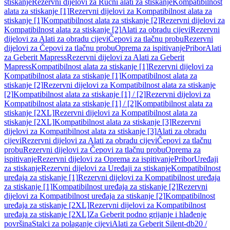
stiskanje
Rezervni dijelovi za Ručni alati za stiskanje
Kompatibilnost
alata za stiskanje [1]
Rezervni dijelovi za Kompatibilnost alata za
stiskanje [1]
Kompatibilnost alata za stiskanje [2]
Rezervni dijelovi za
Kompatibilnost alata za stiskanje [2]
Alati za obradu cijevi
Rezervni
dijelovi za Alati za obradu cijevi
Čepovi za tlačnu probu
Rezervni
dijelovi za Čepovi za tlačnu probu
Oprema za ispitivanje
Pribor
Alati
za Geberit Mapress
Rezervni dijelovi za Alati za Geberit
Mapress
Kompatibilnost alata za stiskanje [1]
Rezervni dijelovi za
Kompatibilnost alata za stiskanje [1]
Kompatibilnost alata za
stiskanje [2]
Rezervni dijelovi za Kompatibilnost alata za stiskanje
[2]
Kompatibilnost alata za stiskanje [1] / [2]
Rezervni dijelovi za
Kompatibilnost alata za stiskanje [1] / [2]
Kompatibilnost alata za
stiskanje [2XL]
Rezervni dijelovi za Kompatibilnost alata za
stiskanje [2XL]
Kompatibilnost alata za stiskanje [3]
Rezervni
dijelovi za Kompatibilnost alata za stiskanje [3]
Alati za obradu
cijevi
Rezervni dijelovi za Alati za obradu cijevi
Čepovi za tlačnu
probu
Rezervni dijelovi za Čepovi za tlačnu probu
Oprema za
ispitivanje
Rezervni dijelovi za Oprema za ispitivanje
Pribor
Uređaji
za stiskanje
Rezervni dijelovi za Uređaji za stiskanje
Kompatibilnost
uređaja za stiskanje [1]
Rezervni dijelovi za Kompatibilnost uređaja
za stiskanje [1]
Kompatibilnost uređaja za stiskanje [2]
Rezervni
dijelovi za Kompatibilnost uređaja za stiskanje [2]
Kompatibilnost
uređaja za stiskanje [2XL]
Rezervni dijelovi za Kompatibilnost
uređaja za stiskanje [2XL]
Za Geberit podno grijanje i hlađenje
površina
Stalci za polaganje cijevi
Alati za Geberit Silent-db20 /