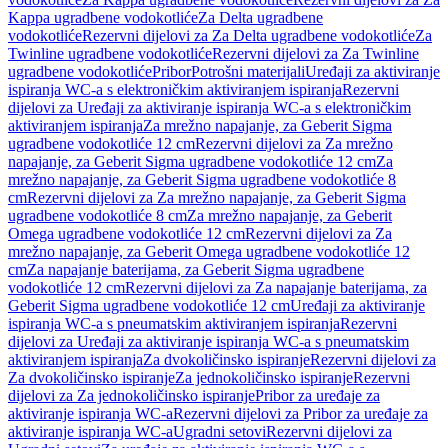
Kappa ugradbene vodokotliće
Za Delta ugradbene
vodokotliće
Rezervni dijelovi za Za Delta ugradbene vodokotliće
Za
Twinline ugradbene vodokotliće
Rezervni dijelovi za Za Twinline
ugradbene vodokotliće
Pribor
Potrošni materijali
Uređaji za aktiviranje
ispiranja WC-a s elektroničkim aktiviranjem ispiranja
Rezervni
dijelovi za Uređaji za aktiviranje ispiranja WC-a s elektroničkim
aktiviranjem ispiranja
Za mrežno napajanje, za Geberit Sigma
ugradbene vodokotliće 12 cm
Rezervni dijelovi za Za mrežno
napajanje, za Geberit Sigma ugradbene vodokotliće 12 cm
Za
mrežno napajanje, za Geberit Sigma ugradbene vodokotliće 8
cm
Rezervni dijelovi za Za mrežno napajanje, za Geberit Sigma
ugradbene vodokotliće 8 cm
Za mrežno napajanje, za Geberit
Omega ugradbene vodokotliće 12 cm
Rezervni dijelovi za Za
mrežno napajanje, za Geberit Omega ugradbene vodokotliće 12
cm
Za napajanje baterijama, za Geberit Sigma ugradbene
vodokotliće 12 cm
Rezervni dijelovi za Za napajanje baterijama, za
Geberit Sigma ugradbene vodokotliće 12 cm
Uređaji za aktiviranje
ispiranja WC-a s pneumatskim aktiviranjem ispiranja
Rezervni
dijelovi za Uređaji za aktiviranje ispiranja WC-a s pneumatskim
aktiviranjem ispiranja
Za dvokoličinsko ispiranje
Rezervni dijelovi za
Za dvokoličinsko ispiranje
Za jednokoličinsko ispiranje
Rezervni
dijelovi za Za jednokoličinsko ispiranje
Pribor za uređaje za
aktiviranje ispiranja WC-a
Rezervni dijelovi za Pribor za uređaje za
aktiviranje ispiranja WC-a
Ugradni setovi
Rezervni dijelovi za