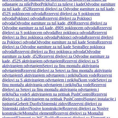
odlaganje za niše
Pribor
Priključci za tuševe i kade
Odvodne garniture
za tuš kade, d52
Rezervni dijelovi za Odvodne garniture za tuš kade,
d52
S poklopcem odvoda
Rezervni dijelovi za S poklopcem
odvoda
Poklopci odvoda
Rezervni dijelovi za Poklopci
odvoda
Odvodne garniture za tuš kade, d90
Rezervni dijelovi za
Odvodne garniture za tuš kade, d90
S poklopcem odvoda
Rezervni
dijelovi za S poklopcem odvoda
Bez poklopca odvoda
Rezervni
dijelovi za Bez poklopca odvoda
Poklopci odvoda
Rezervni dijelovi
za Poklopci odvoda
Odvodne garniture za tuš kade Sestra
Rezervni
dijelovi za Odvodne garniture za tuš kade Sestra
Bez poklopca
odvoda
Rezervni dijelovi za Bez poklopca odvoda
Odvodne
garniture za kade, d52
Rezervni dijelovi za Odvodne garniture za
kade, d52
S aktiviranjem odvrtanjem
Rezervni dijelovi za S
aktiviranjem odvrtanjem
Setovi za finu montažu aktiviranja
odvrtanjem
Rezervni dijelovi za Setovi za finu montažu aktiviranja
odvrtanjem
S aktiviranjem odvrtanjem i priključkom vode
Rezervni
dijelovi za S aktiviranjem odvrtanjem i priključkom vode
Setovi za
finu montažu aktiviranja odvrtanjem i priključka vode
Rezervni
dijelovi za Setovi za finu montažu aktiviranja odvrtanjem i
priključka vode
S aktiviranjem na pritisak PushControl
Rezervni
dijelovi za S aktiviranjem na pritisak PushControl
Sustavi instalacije i
ispiranja
Geberit Duofix
Sistemski zidovi
Rezervni dijelovi za
Sistemski zidovi
Nosive konstrukcije
Rezervni dijelovi za Nosive
konstrukcije
Montažni elementi
Rezervni dijelovi za Montažni
elementi
Elementi za WC školjke
Rezervni dijelovi za Elementi za