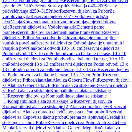
12 l/s
Za vodolovna grla do 25 l/s
Rezervni dijelovi za Za vodolovna
grla do 25 l/s
Učvršćenja
Sustav pričvršćivanja d40–200
Sustav
pričvršćivanja d250–315
Pribor
Rezervni dijelovi za Pribor
Za
vodolovna grla
Rezervni dijelovi za Za vodolovna grla
Za
učvršćenja
Konvencionalno krovno odvodnjavanje
Vodolovna
grla
Rezervni dijelovi za Vodolovna grla
Elementi parne
brane
Rezervni dijelovi za Elementi parne brane
Pribor
Rezervni
dijelovi za Pribor
Podna odvodnja
Odvodnjavanje unutarnjih i
vanjskih površina
Rezervni dijelovi za Odvodnjavanje unutarnjih i
vanjskih površina
Podni odvodi 10 x 10 cm
Rezervni dijelovi za
Podni odvodi 10 x 10 cm
Podni odvodi za balkone i terase, 10 x 10
cm
Rezervni dijelovi za Podni odvodi za balkone i terase, 10 x 10
cm
Podni odvodi 13 x 13 cm
Rezervni dijelovi za Podni odvodi 13 x
13 cm
Podni odvodi za balkone i terase, 13 x 13 cm
Rezervni dijelovi
za Podni odvodi za balkone i terase, 13 x 13 cm
Pribor
Rezervni
dijelovi za Pribor
Alati
Alati
Alati za Geberit FlowFit
Rezervni dijelovi
za Alati za Geberit FlowFit
Ručni alati za stiskanje
Rezervni dijelovi
za Ručni alati za stiskanje
Kompatibilnost alata za stiskanje
[1]
Rezervni dijelovi za Kompatibilnost alata za stiskanje
[1]
Kompatibilnost alata za stiskanje [2]
Rezervni dijelovi za
Kompatibilnost alata za stiskanje [2]
Alati za obradu cijevi
Rezervni
dijelovi za Alati za obradu cijevi
Čepovi za tlačnu probu
Rezervni
dijelovi za Čepovi za tlačnu probu
Oprema za ispitivanje
Uređaji za
stiskanje s alatima
Pribor
Rezervni dijelovi za Pribor
Alati za Geberit
Mepla
Rezervni dijelovi za Alati za Geberit Mepla
Ručni alati za