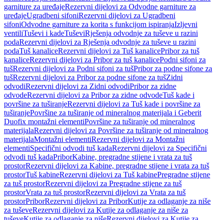
garniture za uređaje
Rezervni dijelovi za Odvodne garniture za
uređaje
Ugradbeni sifoni
Rezervni dijelovi za Ugradbeni
sifoni
Odvodne garniture za korita s funkcijom ispiranja
Izljevni
ventili
Tuševi i kade
Tuševi
Rješenja odvodnje za tuševe u razini
poda
Rezervni dijelovi za Rješenja odvodnje za tuševe u razini
poda
Tuš kanalice
Rezervni dijelovi za Tuš kanalice
Pribor za tuš
kanalice
Rezervni dijelovi za Pribor za tuš kanalice
Podni sifoni za
tuš
Rezervni dijelovi za Podni sifoni za tuš
Pribor za podne sifone za
tuš
Rezervni dijelovi za Pribor za podne sifone za tuš
Zidni
odvodi
Rezervni dijelovi za Zidni odvodi
Pribor za zidne
odvode
Rezervni dijelovi za Pribor za zidne odvode
Tuš kade i
površine za tuširanje
Rezervni dijelovi za Tuš kade i površine za
tuširanje
Površine za tuširanje od mineralnog materijala i Geberit
Duofix montažni elementi
Površine za tuširanje od mineralnog
materijala
Rezervni dijelovi za Površine za tuširanje od mineralnog
materijala
Montažni elementi
Rezervni dijelovi za Montažni
elementi
Specifični odvodi tuš kada
Rezervni dijelovi za Specifični
odvodi tuš kada
Pribor
Kabine, pregradne stijene i vrata za tuš
prostor
Rezervni dijelovi za Kabine, pregradne stijene i vrata za tuš
prostor
Tuš kabine
Rezervni dijelovi za Tuš kabine
Pregradne stijene
za tuš prostor
Rezervni dijelovi za Pregradne stijene za tuš
prostor
Vrata za tuš prostor
Rezervni dijelovi za Vrata za tuš
prostor
Pribor
Rezervni dijelovi za Pribor
Kutije za odlaganje za niše
za tuševe
Rezervni dijelovi za Kutije za odlaganje za niše za
tuševe
Kutije za odlaganje za niše
Rezervni dijelovi za Kutije za