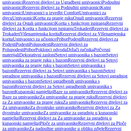
umivaonici
Rezervni dijelovi za Ugradbeni umivaonici
Podpultni
umivaonici
Rezervni dijelovi za Podpultni umivaonici
Kutni
umivaonici
Umivaonici u izvedbi Comfort
Umivaonici za
djecu
Umivaonici
Korita za pranje ruku
Ostali umivaonici
Rezervni
dijelovi za Ostali umivaonici
Korita s funkcijom ispiranja
Rezervni
dijelovi za Korita s funkcijom ispiranja
Trokaderi
Rezervni dijelovi za
Trokaderi
Višenamjenska korita
Rezervni dijelovi za Višenamjenska
korita
Umivaonici za učionice
Pribor
Podesti
Rezervni dijelovi za
Podesti
Podesti
Polupodesti
Rezervni dijelovi za
Polupodesti
Pribor
Poklopci odvoda
Držači ručnika
Pričvrsni
materijali
Dekorativni zasloni
Setovi umivaonika s bazom
Setovi
umivaonika za pranje ruku s bazom
Rezervni dijelovi za Setovi
umivaonika za pranje ruku s bazom
Setovi umivaonika s
bazom
Rezervni dijelovi za Setovi umivaonika s bazom
Setovi
ugradnog umivaonika s bazom
Rezervni dijelovi za Setovi ugradnog
umivaonika s bazom
Setovi ugradbenih umivaonika s
bazom
Rezervni dijelovi za Setovi ugradbenih umivaonika s
bazom
Kupaonski namještaj
Baze za umivaonike
Rezervni dijelovi za
Baze za umivaonike
Za umivaonike za pranje ruku
Rezervni dijelovi
za Za umivaonike za pranje ruku
Za umivaonike
Rezervni dijelovi za
Za umivaonike
Za dvostruke umivaonike
Rezervni dijelovi za Za
dvostruke umivaonike
Za umivaonike za ugradnju u kupaonski
namještaj
Rezervni dijelovi za Za umivaonike za ugradnju u
kupaonski namještaj
Ploče za umivaonike
Rezervni dijelovi za Ploče
za umivaonike
Za nadpultne umivaonike u obliku zdjele
Rezervni