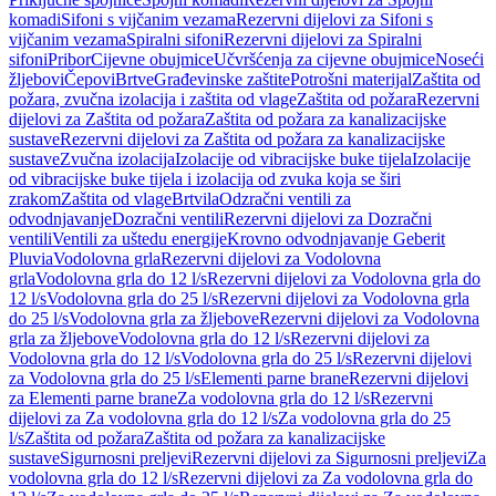
komadi
Sifoni s vijčanim vezama
Rezervni dijelovi za Sifoni s
vijčanim vezama
Spiralni sifoni
Rezervni dijelovi za Spiralni
sifoni
Pribor
Cijevne obujmice
Učvršćenja za cijevne obujmice
Noseći
žljebovi
Čepovi
Brtve
Građevinske zaštite
Potrošni materijal
Zaštita od
požara, zvučna izolacija i zaštita od vlage
Zaštita od požara
Rezervni
dijelovi za Zaštita od požara
Zaštita od požara za kanalizacijske
sustave
Rezervni dijelovi za Zaštita od požara za kanalizacijske
sustave
Zvučna izolacija
Izolacije od vibracijske buke tijela
Izolacije
od vibracijske buke tijela i izolacija od zvuka koja se širi
zrakom
Zaštita od vlage
Brtvila
Odzračni ventili za
odvodnjavanje
Dozračni ventili
Rezervni dijelovi za Dozračni
ventili
Ventili za uštedu energije
Krovno odvodnjavanje Geberit
Pluvia
Vodolovna grla
Rezervni dijelovi za Vodolovna
grla
Vodolovna grla do 12 l/s
Rezervni dijelovi za Vodolovna grla do
12 l/s
Vodolovna grla do 25 l/s
Rezervni dijelovi za Vodolovna grla
do 25 l/s
Vodolovna grla za žljebove
Rezervni dijelovi za Vodolovna
grla za žljebove
Vodolovna grla do 12 l/s
Rezervni dijelovi za
Vodolovna grla do 12 l/s
Vodolovna grla do 25 l/s
Rezervni dijelovi
za Vodolovna grla do 25 l/s
Elementi parne brane
Rezervni dijelovi
za Elementi parne brane
Za vodolovna grla do 12 l/s
Rezervni
dijelovi za Za vodolovna grla do 12 l/s
Za vodolovna grla do 25
l/s
Zaštita od požara
Zaštita od požara za kanalizacijske
sustave
Sigurnosni preljevi
Rezervni dijelovi za Sigurnosni preljevi
Za
vodolovna grla do 12 l/s
Rezervni dijelovi za Za vodolovna grla do