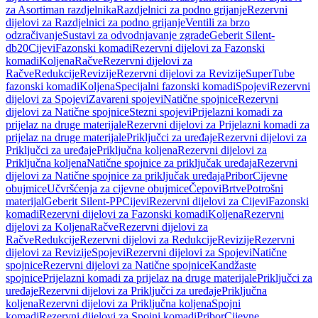
za Asortiman razdjelnika
Razdjelnici za podno grijanje
Rezervni
dijelovi za Razdjelnici za podno grijanje
Ventili za brzo
odzračivanje
Sustavi za odvodnjavanje zgrade
Geberit Silent-
db20
Cijevi
Fazonski komadi
Rezervni dijelovi za Fazonski
komadi
Koljena
Račve
Rezervni dijelovi za
Račve
Redukcije
Revizije
Rezervni dijelovi za Revizije
SuperTube
fazonski komadi
Koljena
Specijalni fazonski komadi
Spojevi
Rezervni
dijelovi za Spojevi
Zavareni spojevi
Natične spojnice
Rezervni
dijelovi za Natične spojnice
Stezni spojevi
Prijelazni komadi za
prijelaz na druge materijale
Rezervni dijelovi za Prijelazni komadi za
prijelaz na druge materijale
Priključci za uređaje
Rezervni dijelovi za
Priključci za uređaje
Priključna koljena
Rezervni dijelovi za
Priključna koljena
Natične spojnice za priključak uređaja
Rezervni
dijelovi za Natične spojnice za priključak uređaja
Pribor
Cijevne
obujmice
Učvršćenja za cijevne obujmice
Čepovi
Brtve
Potrošni
materijal
Geberit Silent-PP
Cijevi
Rezervni dijelovi za Cijevi
Fazonski
komadi
Rezervni dijelovi za Fazonski komadi
Koljena
Rezervni
dijelovi za Koljena
Račve
Rezervni dijelovi za
Račve
Redukcije
Rezervni dijelovi za Redukcije
Revizije
Rezervni
dijelovi za Revizije
Spojevi
Rezervni dijelovi za Spojevi
Natične
spojnice
Rezervni dijelovi za Natične spojnice
Kandžaste
spojnice
Prijelazni komadi za prijelaz na druge materijale
Priključci za
uređaje
Rezervni dijelovi za Priključci za uređaje
Priključna
koljena
Rezervni dijelovi za Priključna koljena
Spojni
komadi
Rezervni dijelovi za Spojni komadi
Pribor
Cijevne