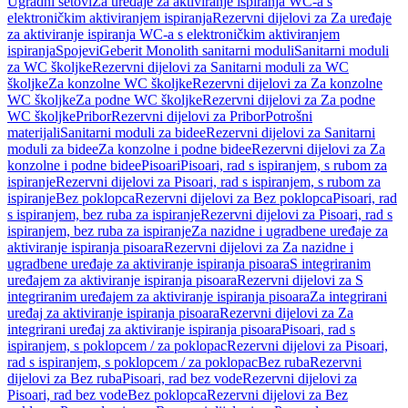
Ugradni setovi
Za uređaje za aktiviranje ispiranja WC-a s
elektroničkim aktiviranjem ispiranja
Rezervni dijelovi za Za uređaje
za aktiviranje ispiranja WC-a s elektroničkim aktiviranjem
ispiranja
Spojevi
Geberit Monolith sanitarni moduli
Sanitarni moduli
za WC školjke
Rezervni dijelovi za Sanitarni moduli za WC
školjke
Za konzolne WC školjke
Rezervni dijelovi za Za konzolne
WC školjke
Za podne WC školjke
Rezervni dijelovi za Za podne
WC školjke
Pribor
Rezervni dijelovi za Pribor
Potrošni
materijali
Sanitarni moduli za bidee
Rezervni dijelovi za Sanitarni
moduli za bidee
Za konzolne i podne bidee
Rezervni dijelovi za Za
konzolne i podne bidee
Pisoari
Pisoari, rad s ispiranjem, s rubom za
ispiranje
Rezervni dijelovi za Pisoari, rad s ispiranjem, s rubom za
ispiranje
Bez poklopca
Rezervni dijelovi za Bez poklopca
Pisoari, rad
s ispiranjem, bez ruba za ispiranje
Rezervni dijelovi za Pisoari, rad s
ispiranjem, bez ruba za ispiranje
Za nazidne i ugradbene uređaje za
aktiviranje ispiranja pisoara
Rezervni dijelovi za Za nazidne i
ugradbene uređaje za aktiviranje ispiranja pisoara
S integriranim
uređajem za aktiviranje ispiranja pisoara
Rezervni dijelovi za S
integriranim uređajem za aktiviranje ispiranja pisoara
Za integrirani
uređaj za aktiviranje ispiranja pisoara
Rezervni dijelovi za Za
integrirani uređaj za aktiviranje ispiranja pisoara
Pisoari, rad s
ispiranjem, s poklopcem / za poklopac
Rezervni dijelovi za Pisoari,
rad s ispiranjem, s poklopcem / za poklopac
Bez ruba
Rezervni
dijelovi za Bez ruba
Pisoari, rad bez vode
Rezervni dijelovi za
Pisoari, rad bez vode
Bez poklopca
Rezervni dijelovi za Bez