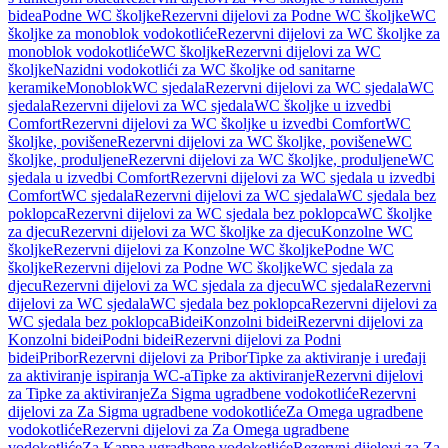
bidea
Podne WC školjke
Rezervni dijelovi za Podne WC školjke
WC
školjke za monoblok vodokotliće
Rezervni dijelovi za WC školjke za
monoblok vodokotliće
WC školjke
Rezervni dijelovi za WC
školjke
Nazidni vodokotlići za WC školjke od sanitarne
keramike
Monoblok
WC sjedala
Rezervni dijelovi za WC sjedala
WC
sjedala
Rezervni dijelovi za WC sjedala
WC školjke u izvedbi
Comfort
Rezervni dijelovi za WC školjke u izvedbi Comfort
WC
školjke, povišene
Rezervni dijelovi za WC školjke, povišene
WC
školjke, produljene
Rezervni dijelovi za WC školjke, produljene
WC
sjedala u izvedbi Comfort
Rezervni dijelovi za WC sjedala u izvedbi
Comfort
WC sjedala
Rezervni dijelovi za WC sjedala
WC sjedala bez
poklopca
Rezervni dijelovi za WC sjedala bez poklopca
WC školjke
za djecu
Rezervni dijelovi za WC školjke za djecu
Konzolne WC
školjke
Rezervni dijelovi za Konzolne WC školjke
Podne WC
školjke
Rezervni dijelovi za Podne WC školjke
WC sjedala za
djecu
Rezervni dijelovi za WC sjedala za djecu
WC sjedala
Rezervni
dijelovi za WC sjedala
WC sjedala bez poklopca
Rezervni dijelovi za
WC sjedala bez poklopca
Bidei
Konzolni bidei
Rezervni dijelovi za
Konzolni bidei
Podni bidei
Rezervni dijelovi za Podni
bidei
Pribor
Rezervni dijelovi za Pribor
Tipke za aktiviranje i uređaji
za aktiviranje ispiranja WC-a
Tipke za aktiviranje
Rezervni dijelovi
za Tipke za aktiviranje
Za Sigma ugradbene vodokotliće
Rezervni
dijelovi za Za Sigma ugradbene vodokotliće
Za Omega ugradbene
vodokotliće
Rezervni dijelovi za Za Omega ugradbene
vodokotliće
Za Kappa ugradbene vodokotliće
Rezervni dijelovi za Za