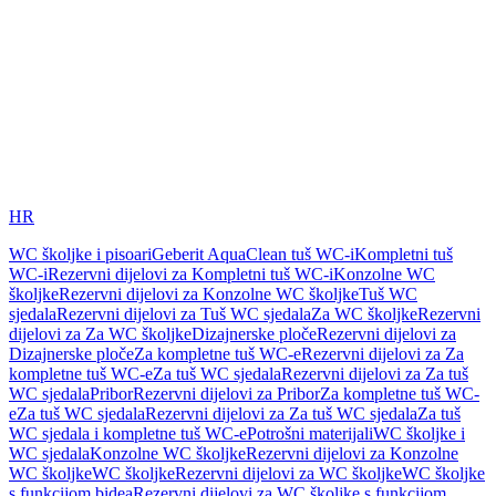
HR
WC školjke i pisoari
Geberit AquaClean tuš WC-i
Kompletni tuš
WC-i
Rezervni dijelovi za Kompletni tuš WC-i
Konzolne WC
školjke
Rezervni dijelovi za Konzolne WC školjke
Tuš WC
sjedala
Rezervni dijelovi za Tuš WC sjedala
Za WC školjke
Rezervni
dijelovi za Za WC školjke
Dizajnerske ploče
Rezervni dijelovi za
Dizajnerske ploče
Za kompletne tuš WC-e
Rezervni dijelovi za Za
kompletne tuš WC-e
Za tuš WC sjedala
Rezervni dijelovi za Za tuš
WC sjedala
Pribor
Rezervni dijelovi za Pribor
Za kompletne tuš WC-
e
Za tuš WC sjedala
Rezervni dijelovi za Za tuš WC sjedala
Za tuš
WC sjedala i kompletne tuš WC-e
Potrošni materijali
WC školjke i
WC sjedala
Konzolne WC školjke
Rezervni dijelovi za Konzolne
WC školjke
WC školjke
Rezervni dijelovi za WC školjke
WC školjke
s funkcijom bidea
Rezervni dijelovi za WC školjke s funkcijom