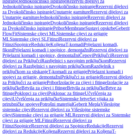
ispiranje
Jednokoličinsko ispiranje
Rezervni dijelovi za
Jednokoličinsko ispiranje
Dvokoličinsko ispiranje
Rezervni dijelovi
za Dvokoličinsko ispiranje
Unutarnje garniture
Rezervni dijelovi za
Unutarnje garniture
Jednokoličinsko ispiranje
Rezervni dijelovi za
Jednokoličinsko ispiranje
Dvokoličinsko ispiranje
Rezervni dijelovi
za Dvokoličinsko ispiranje
Pribor
Membrane
Sustavi opskrbe
Geberit
FlowFit
Sistemske cijevi ML
Sistemske cijevi za grijanje
ML
Sistemske cijevi SL
Fitinzi
Rezervni dijelovi za
Fitinzi
Spojnice
Redukcije
Koljena
T-komadi
Prijelazni komadi,
fiksni
Prijelazni komadi i spojnice, demontažni
Rezervni dijelovi za
Prijelazni komadi i spojnice, demontažni
Čepovi
Priključci
Rezervni
dijelovi za Priključci
Razdjelnici s navojnim priključkom
Rezervni
dijelovi za Razdjelnici s navojnim priključkom
Razdjelnik s
priključkom za stiskanje
T-komadi za grijanje
Prijelazni komadi i
spojevi za grijanje, demontažni
Priključci za grijanje
Rezervni dijelovi
za Priključci za grijanje
Pribor
Izolacije za cijevi i fitinge
Izolacije za
priključke
Brtvila za cijevi i fitinge
Brtvila za priključke
Brtve za
fitinge
Poklopci za cijevi
Poklopac za fitinge
Učvršćenja za
cijevi
Učvršćenja za priključke
Sistemske brtve
Set vijaka za
prirubničke spojeve
Potrošni materijal
Geberit Mepla
Višeslojne
sistemske cijevi
Rezervni dijelovi za Višeslojne sistemske
cijevi
Sistemske cijevi za grijanje ML
Rezervni dijelovi za Sistemske
cijevi za grijanje ML
Fitinzi
Rezervni dijelovi za
Fitinzi
Spojnice
Rezervni dijelovi za Spojnice
Redukcije
Rezervni
dijelovi za Redukcije
Koljena
Rezervni dijelovi za Koljena
T-