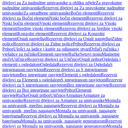
dijelovi za Za nadpultne umivaonike u obliku zdjele
Za pravokutne
nadpultne umivaonike
Rezervni dijelovi za Za pravokutne nadpultne
umivaonike
Za ugradbene umivaonike
Bočni elementi
Rezervni
dijelovi za Bočni elementi
Niski bočni elementi
Rezervni dijelovi za
Niski bočni elementi
Visoki elementi
Rezervni dijelovi za Visoki
elementi
Srednje visoki elementi
Rezervni dijelovi za Srednje visoki
elementi
Konzolni elementi
Rezervni dijelovi za Konzolni
elementi
Ostali namještaj
Rezervni dijelovi za Ostali namještaj
Zidne
police
Rezervni dijelovi za Zidne police
Pribor
Rezervni dijelovi za
Pribor
Ulošci za ladice i kutije za odlaganje stvari
Držači ručnika i
vješalice za ručnike
Elementi rasvjete
Ručke
Setovi nogu
Magnetne
ploče
Utičnice
Rezervni dijelovi za Utičnice
Ostali pribor
Ogledala i
elementi s ogledalom
Ogledala
Rezervni dijelovi za Ogledala
S
integriranom rasvjetom
Rezervni dijelovi za S integriranom
rasvjetom
Bez integrirane rasvjete
Elementi s ogledalom
Rezervni
dijelovi za Elementi s ogledalom
S integriranom rasvjetom
Rezervni
dijelovi za S integriranom rasvjetom
Bez integrirane rasvjete
Rezervni
dijelovi za Bez integrirane rasvjete
Pribor
Elementi
rasvjete
Ručke
Ostali pribor
Utičnice
Armature
Armature za
umivaonike
Rezervni dijelovi za Armature za umivaonike
Montaža
na umivaonik, mrežno napajanje
Rezervni dijelovi za Montaža na
umivaonik, mrežno napajanje
Montaža na umivaonik, napajanje
baterijama
Rezervni dijelovi za Montaža na umivaonik, napajanje
baterijama
Montaža na umivaonik, napajanje generatorom
Rezervni
dijelovi za Montaža na umivaonik, napajanje generatorom
Montaža