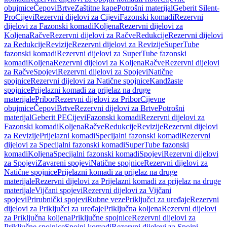
obujmice
Čepovi
Brtve
Zaštitne kape
Potrošni materijal
Geberit Silent-
Pro
Cijevi
Rezervni dijelovi za Cijevi
Fazonski komadi
Rezervni
dijelovi za Fazonski komadi
Koljena
Rezervni dijelovi za
Koljena
Račve
Rezervni dijelovi za Račve
Redukcije
Rezervni dijelovi
za Redukcije
Revizije
Rezervni dijelovi za Revizije
SuperTube
fazonski komadi
Rezervni dijelovi za SuperTube fazonski
komadi
Koljena
Rezervni dijelovi za Koljena
Račve
Rezervni dijelovi
za Račve
Spojevi
Rezervni dijelovi za Spojevi
Natične
spojnice
Rezervni dijelovi za Natične spojnice
Kandžaste
spojnice
Prijelazni komadi za prijelaz na druge
materijale
Pribor
Rezervni dijelovi za Pribor
Cijevne
obujmice
Čepovi
Brtve
Rezervni dijelovi za Brtve
Potrošni
materijal
Geberit PE
Cijevi
Fazonski komadi
Rezervni dijelovi za
Fazonski komadi
Koljena
Račve
Redukcije
Revizije
Rezervni dijelovi
za Revizije
Prijelazni komadi
Specijalni fazonski komadi
Rezervni
dijelovi za Specijalni fazonski komadi
SuperTube fazonski
komadi
Koljena
Specijalni fazonski komadi
Spojevi
Rezervni dijelovi
za Spojevi
Zavareni spojevi
Natične spojnice
Rezervni dijelovi za
Natične spojnice
Prijelazni komadi za prijelaz na druge
materijale
Rezervni dijelovi za Prijelazni komadi za prijelaz na druge
materijale
Vijčani spojevi
Rezervni dijelovi za Vijčani
spojevi
Prirubnički spojevi
Rubne veze
Priključci za uređaje
Rezervni
dijelovi za Priključci za uređaje
Priključna koljena
Rezervni dijelovi
za Priključna koljena
Priključne spojnice
Rezervni dijelovi za
Priključne spojnice
Spojni komadi
Rezervni dijelovi za Spojni