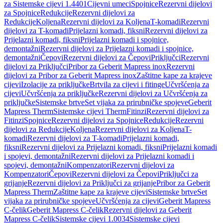
za Sistemske cijevi 1.4401
Cijevni umeci
Spojnice
Rezervni dijelovi
za Spojnice
Redukcije
Rezervni dijelovi za
Redukcije
Koljena
Rezervni dijelovi za Koljena
T-komadi
Rezervni
dijelovi za T-komadi
Prijelazni komadi, fiksni
Rezervni dijelovi za
Prijelazni komadi, fiksni
Prijelazni komadi i spojnice,
demontažni
Rezervni dijelovi za Prijelazni komadi i spojnice,
demontažni
Čepovi
Rezervni dijelovi za Čepovi
Priključci
Rezervni
dijelovi za Priključci
Pribor za Geberit Mapress inox
Rezervni
dijelovi za Pribor za Geberit Mapress inox
Zaštitne kape za krajeve
cijevi
Izolacije za priključke
Brtvila za cijevi i fitinge
Učvršćenja za
cijevi
Učvršćenja za priključke
Rezervni dijelovi za Učvršćenja za
priključke
Sistemske brtve
Set vijaka za prirubničke spojeve
Geberit
Mapress Therm
Sistemske cijevi Therm
Fitinzi
Rezervni dijelovi za
Fitinzi
Spojnice
Rezervni dijelovi za Spojnice
Redukcije
Rezervni
dijelovi za Redukcije
Koljena
Rezervni dijelovi za Koljena
T-
komadi
Rezervni dijelovi za T-komadi
Prijelazni komadi,
fiksni
Rezervni dijelovi za Prijelazni komadi, fiksni
Prijelazni komadi
i spojevi, demontažni
Rezervni dijelovi za Prijelazni komadi i
spojevi, demontažni
Kompenzatori
Rezervni dijelovi za
Kompenzatori
Čepovi
Rezervni dijelovi za Čepovi
Priključci za
grijanje
Rezervni dijelovi za Priključci za grijanje
Pribor za Geberit
Mapress Therm
Zaštitne kape za krajeve cijevi
Sistemske brtve
Set
vijaka za prirubničke spojeve
Učvršćenja za cijevi
Geberit Mapress
C-čelik
Geberit Mapress C-čelik
Rezervni dijelovi za Geberit
Mapress C-čelik
Sistemske cijevi 1.0034
Sistemske cijevi