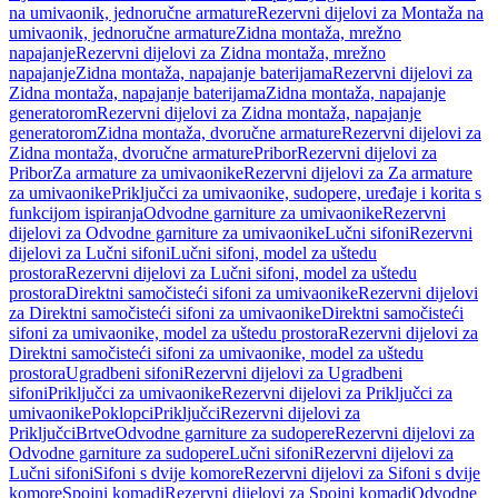
na umivaonik, jednoručne armature
Rezervni dijelovi za Montaža na
umivaonik, jednoručne armature
Zidna montaža, mrežno
napajanje
Rezervni dijelovi za Zidna montaža, mrežno
napajanje
Zidna montaža, napajanje baterijama
Rezervni dijelovi za
Zidna montaža, napajanje baterijama
Zidna montaža, napajanje
generatorom
Rezervni dijelovi za Zidna montaža, napajanje
generatorom
Zidna montaža, dvoručne armature
Rezervni dijelovi za
Zidna montaža, dvoručne armature
Pribor
Rezervni dijelovi za
Pribor
Za armature za umivaonike
Rezervni dijelovi za Za armature
za umivaonike
Priključci za umivaonike, sudopere, uređaje i korita s
funkcijom ispiranja
Odvodne garniture za umivaonike
Rezervni
dijelovi za Odvodne garniture za umivaonike
Lučni sifoni
Rezervni
dijelovi za Lučni sifoni
Lučni sifoni, model za uštedu
prostora
Rezervni dijelovi za Lučni sifoni, model za uštedu
prostora
Direktni samočisteći sifoni za umivaonike
Rezervni dijelovi
za Direktni samočisteći sifoni za umivaonike
Direktni samočisteći
sifoni za umivaonike, model za uštedu prostora
Rezervni dijelovi za
Direktni samočisteći sifoni za umivaonike, model za uštedu
prostora
Ugradbeni sifoni
Rezervni dijelovi za Ugradbeni
sifoni
Priključci za umivaonike
Rezervni dijelovi za Priključci za
umivaonike
Poklopci
Priključci
Rezervni dijelovi za
Priključci
Brtve
Odvodne garniture za sudopere
Rezervni dijelovi za
Odvodne garniture za sudopere
Lučni sifoni
Rezervni dijelovi za
Lučni sifoni
Sifoni s dvije komore
Rezervni dijelovi za Sifoni s dvije
komore
Spojni komadi
Rezervni dijelovi za Spojni komadi
Odvodne