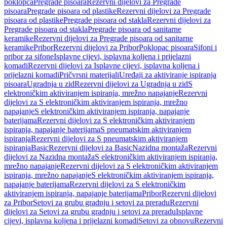
poklopca
Pregrade pisoara
Rezervni dijelovi za Pregrade
pisoara
Pregrade pisoara od plastike
Rezervni dijelovi za Pregrade
pisoara od plastike
Pregrade pisoara od stakla
Rezervni dijelovi za
Pregrade pisoara od stakla
Pregrade pisoara od sanitarne
keramike
Rezervni dijelovi za Pregrade pisoara od sanitarne
keramike
Pribor
Rezervni dijelovi za Pribor
Poklopac pisoara
Sifoni i
pribor za sifone
Isplavne cijevi, isplavna koljena i prijelazni
komadi
Rezervni dijelovi za Isplavne cijevi, isplavna koljena i
prijelazni komadi
Pričvrsni materijali
Uređaji za aktiviranje ispiranja
pisoara
Ugradnja u zid
Rezervni dijelovi za Ugradnja u zid
S
elektroničkim aktiviranjem ispiranja, mrežno napajanje
Rezervni
dijelovi za S elektroničkim aktiviranjem ispiranja, mrežno
napajanje
S elektroničkim aktiviranjem ispiranja, napajanje
baterijama
Rezervni dijelovi za S elektroničkim aktiviranjem
ispiranja, napajanje baterijama
S pneumatskim aktiviranjem
ispiranja
Rezervni dijelovi za S pneumatskim aktiviranjem
ispiranja
Basic
Rezervni dijelovi za Basic
Nazidna montaža
Rezervni
dijelovi za Nazidna montaža
S elektroničkim aktiviranjem ispiranja,
mrežno napajanje
Rezervni dijelovi za S elektroničkim aktiviranjem
ispiranja, mrežno napajanje
S elektroničkim aktiviranjem ispiranja,
napajanje baterijama
Rezervni dijelovi za S elektroničkim
aktiviranjem ispiranja, napajanje baterijama
Pribor
Rezervni dijelovi
za Pribor
Setovi za grubu gradnju i setovi za preradu
Rezervni
dijelovi za Setovi za grubu gradnju i setovi za preradu
Isplavne
cijevi, isplavna koljena i prijelazni komadi
Setovi za obnovu
Rezervni