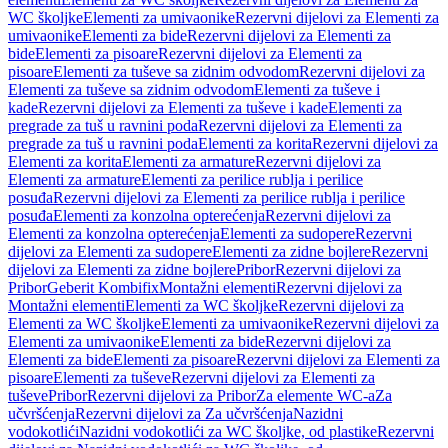
WC školjke
Elementi za umivaonike
Rezervni dijelovi za Elementi za
umivaonike
Elementi za bide
Rezervni dijelovi za Elementi za
bide
Elementi za pisoare
Rezervni dijelovi za Elementi za
pisoare
Elementi za tuševe sa zidnim odvodom
Rezervni dijelovi za
Elementi za tuševe sa zidnim odvodom
Elementi za tuševe i
kade
Rezervni dijelovi za Elementi za tuševe i kade
Elementi za
pregrade za tuš u ravnini poda
Rezervni dijelovi za Elementi za
pregrade za tuš u ravnini poda
Elementi za korita
Rezervni dijelovi za
Elementi za korita
Elementi za armature
Rezervni dijelovi za
Elementi za armature
Elementi za perilice rublja i perilice
posuđa
Rezervni dijelovi za Elementi za perilice rublja i perilice
posuđa
Elementi za konzolna opterećenja
Rezervni dijelovi za
Elementi za konzolna opterećenja
Elementi za sudopere
Rezervni
dijelovi za Elementi za sudopere
Elementi za zidne bojlere
Rezervni
dijelovi za Elementi za zidne bojlere
Pribor
Rezervni dijelovi za
Pribor
Geberit Kombifix
Montažni elementi
Rezervni dijelovi za
Montažni elementi
Elementi za WC školjke
Rezervni dijelovi za
Elementi za WC školjke
Elementi za umivaonike
Rezervni dijelovi za
Elementi za umivaonike
Elementi za bide
Rezervni dijelovi za
Elementi za bide
Elementi za pisoare
Rezervni dijelovi za Elementi za
pisoare
Elementi za tuševe
Rezervni dijelovi za Elementi za
tuševe
Pribor
Rezervni dijelovi za Pribor
Za elemente WC-a
Za
učvršćenja
Rezervni dijelovi za Za učvršćenja
Nazidni
vodokotlići
Nazidni vodokotlići za WC školjke, od plastike
Rezervni