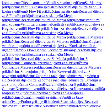
komponente
Cijevne armature
Ventili s ravnim sjedištem
Sa Mapress
priključcima
Ventili s kosim sjedištem
Rezervni dijelovi za Ventili s
kosim sjedištem
S FlowFit priključcima za stiskanje
Rezervni dijelovi
za S FlowFit priključcima za stiskanje
Sa Mepla
priključcima
Rezervni dijelovi za Sa Mepla priključcima
Ventili za
uzorkovanje
Ventili za pražnjenje
Kuglasti ventili
Rezervni dijelovi za
Kuglasti ventili
S FlowFit priključcima za stiskanje
Rezervni dijelovi
za S FlowFit priključcima za stiskanje
Sa Mepla
priključcima
Rezervni dijelovi za Sa Mepla priključcima
Sa Mapress
priključcima
Rezervni dijelovi za Sa Mapress priključcima
Kuglasti
ventili za ugradnju u zid
Rezervni dijelovi za Kuglasti ventili za
ugradnju u zid
S FlowFit priključcima za stiskanje
Rezervni dijelovi
za S FlowFit priključcima za stiskanje
Sa Mepla
priključcima
Rezervni dijelovi za Sa Mepla priključcima
S
priključcima Compact
Rezervni dijelovi za S priključcima
Compact
Sa Mapress priključcima
Rezervni dijelovi za Sa Mapress
priključcima
S navojnim priključcima
Rezervni dijelovi za S
navojnim priključcima
Zaporne i razdjelne jedinice za ugradnju u
zid
Rezervni dijelovi za Zaporne i razdjelne jedinice za ugradnju u
zid
S priključcima Compact
Rezervni dijelovi za S priključcima
Compact
Nepovratni ventili
Rezervni dijelovi za Nepovratni ventili
Sa
Mapress priključcima
Rezervni dijelovi za Sa Mapress
priključcima
Odzračni ventili za grijanje
Ventili za brzo
odzračivanje
Podno grijanje ili hlađenje
Sistemske cijevi
Rezervni
dijelovi za Sistemske cijevi
Asortiman razdjelnika
Rezervni dijelovi