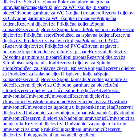
dijelovi za Setovi za obnovu
Pokrovne ploče
Integrirana
upravljanja
Pomagala
Priključci za WC školjke, pisoare i
bidee
Odvodne garniture za WC školjke i trokadere
Rezervni dijelovi
za Odvodne garniture za WC školjke i trokadere
Priključna
koljena
Rezervni dijelovi za Priključna koljena
Spojni
komadi
Rezervni dijelovi za Spojni komadi
Priključni setovi
Rezervni
dijelovi za Priključni setovi
Produžeci za isplavna koljena
Rezervni
dijelovi za Produžeci za isplavna koljena
Priključci od PVC-
a
Rezervni dijelovi za Priključci od PVC-a
Brtveni naglavci i
pokrovne kape
Odvodne garniture za pisoare
Rezervni dijelovi za
Odvodne garniture za pisoare
Sifoni pisoara
Rezervni dijelovi za
Sifoni pisoara
Spiralni sifoni
Rezervni dijelovi za Spiralni
sifoni
Produžeci za isplavne cijevi i isplavna koljena
Rezervni dijelovi
za Produžeci za isplavne cijevi i isplavna koljena
Spojni
komadi
Rezervni dijelovi za Spojni komadi
Odvodne garniture za
bidee
Rezervni dijelovi za Odvodne garniture za bidee
Lučni
sifoni
Rezervni dijelovi za Lučni sifoni
Priključci
Brtve
Prostor
umivaonika
Umivaonici
Umivaonici
Rezervni dijelovi za
Umivaonici
Dvostruki umivaonici
Rezervni dijelovi za Dvostruki
umivaonici
Umivaonici za ugradnju u kupaonski namještaj
Rezervni
dijelovi za Umivaonici za ugradnju u kupaonski namještaj
Nadpultni
umivaonici
Rezervni dijelovi za Nadpultni umivaonici
Umivaonici za
pranje ruku
Rezervni dijelovi za Umivaonici za pranje ruku
Kutni
umivaonici za pranje ruku
Poluugradbeni umivaonici
Rezervni
dijelovi za Poluugradbeni umivaonici
Ugradbeni