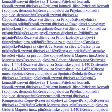
komadi
Rezervni dijelovi za T-komadi
Prijelazni komadi,
fiksni
Rezervni dijelovi za Prijelazni komadi, fiksni
Prijelazni komadi
i spojnice, demontažni
Rezervni dijelovi za Prijelazni komadi i
spojnice, demontažni
Čepovi
Rezervni dijelovi za
Čepovi
Priključci
Rezervni dijelovi za Priključci
Razdjelnici s
navojnim priključkom
Rezervni dijelovi za Razdjelnici s navojnim
priključkom
T-komadi za grijanje
Rezervni dijelovi za T-komadi za
grijanje
Priključci za grijanje
Rezervni dijelovi za Priključci za
grijanje
Pribor
Rezervni dijelovi za Pribor
Izolacije za cijevi i
fitinge
Izolacije za priključke
Brtvila za cijevi i fitinge
Brtvila za
priključke
Poklopci za cijevi
Učvršćenja za cijevi
Učvršćenja za
priključke
Rezervni dijelovi za Učvršćenja za priključke
Sistemske
brtve
Set vijaka za prirubničke spojeve
Geberit Mapress inox
Geberit
Mapress inox
Rezervni dijelovi za Geberit Mapress inox
Sistemske
cijevi 1.4401
Rezervni dijelovi za Sistemske cijevi 1.4401
Sistemske
cijevi 1.4521
Rezervni dijelovi za Sistemske cijevi 1.4521
Cijevni
umeci
Spojnice
Rezervni dijelovi za Spojnice
Redukcije
Rezervni
dijelovi za Redukcije
Koljena
Rezervni dijelovi za Koljena
T-
komadi
Rezervni dijelovi za T-komadi
Prijelazni komadi,
fiksni
Rezervni dijelovi za Prijelazni komadi, fiksni
Prijelazni komadi
i spojnice, demontažni
Rezervni dijelovi za Prijelazni komadi i
spojnice, demontažni
Kompenzatori
Rezervni dijelovi za
Kompenzatori
Čepovi
Rezervni dijelovi za Čepovi
Priključci
Rezervni
dijelovi za Priključci
Geberit Mapress inox, plin
Rezervni dijelovi za
Geberit Mapress inox, plin
Sistemske cijevi 1.4401
Rezervni dijelovi