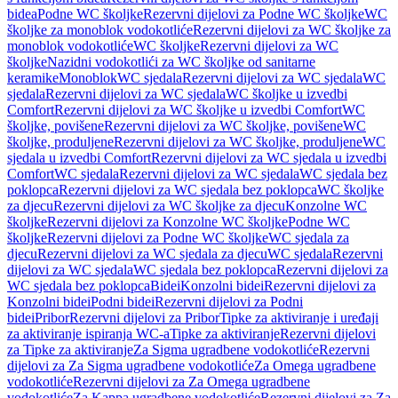
bidea
Podne WC školjke
Rezervni dijelovi za Podne WC školjke
WC
školjke za monoblok vodokotliće
Rezervni dijelovi za WC školjke za
monoblok vodokotliće
WC školjke
Rezervni dijelovi za WC
školjke
Nazidni vodokotlići za WC školjke od sanitarne
keramike
Monoblok
WC sjedala
Rezervni dijelovi za WC sjedala
WC
sjedala
Rezervni dijelovi za WC sjedala
WC školjke u izvedbi
Comfort
Rezervni dijelovi za WC školjke u izvedbi Comfort
WC
školjke, povišene
Rezervni dijelovi za WC školjke, povišene
WC
školjke, produljene
Rezervni dijelovi za WC školjke, produljene
WC
sjedala u izvedbi Comfort
Rezervni dijelovi za WC sjedala u izvedbi
Comfort
WC sjedala
Rezervni dijelovi za WC sjedala
WC sjedala bez
poklopca
Rezervni dijelovi za WC sjedala bez poklopca
WC školjke
za djecu
Rezervni dijelovi za WC školjke za djecu
Konzolne WC
školjke
Rezervni dijelovi za Konzolne WC školjke
Podne WC
školjke
Rezervni dijelovi za Podne WC školjke
WC sjedala za
djecu
Rezervni dijelovi za WC sjedala za djecu
WC sjedala
Rezervni
dijelovi za WC sjedala
WC sjedala bez poklopca
Rezervni dijelovi za
WC sjedala bez poklopca
Bidei
Konzolni bidei
Rezervni dijelovi za
Konzolni bidei
Podni bidei
Rezervni dijelovi za Podni
bidei
Pribor
Rezervni dijelovi za Pribor
Tipke za aktiviranje i uređaji
za aktiviranje ispiranja WC-a
Tipke za aktiviranje
Rezervni dijelovi
za Tipke za aktiviranje
Za Sigma ugradbene vodokotliće
Rezervni
dijelovi za Za Sigma ugradbene vodokotliće
Za Omega ugradbene
vodokotliće
Rezervni dijelovi za Za Omega ugradbene
vodokotliće
Za Kappa ugradbene vodokotliće
Rezervni dijelovi za Za