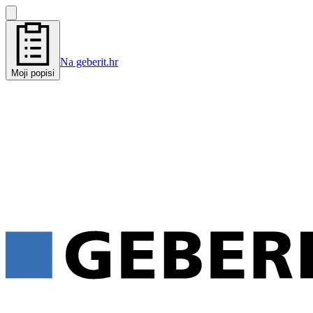
Na geberit.hr
Moji popisi