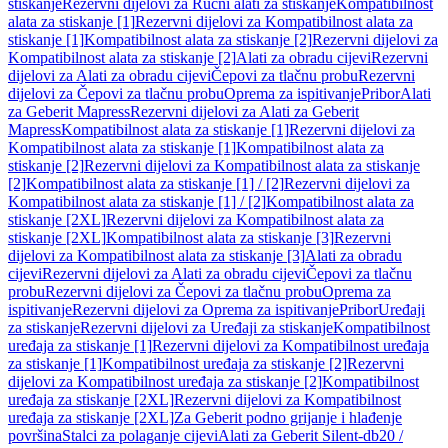
stiskanje
Rezervni dijelovi za Ručni alati za stiskanje
Kompatibilnost
alata za stiskanje [1]
Rezervni dijelovi za Kompatibilnost alata za
stiskanje [1]
Kompatibilnost alata za stiskanje [2]
Rezervni dijelovi za
Kompatibilnost alata za stiskanje [2]
Alati za obradu cijevi
Rezervni
dijelovi za Alati za obradu cijevi
Čepovi za tlačnu probu
Rezervni
dijelovi za Čepovi za tlačnu probu
Oprema za ispitivanje
Pribor
Alati
za Geberit Mapress
Rezervni dijelovi za Alati za Geberit
Mapress
Kompatibilnost alata za stiskanje [1]
Rezervni dijelovi za
Kompatibilnost alata za stiskanje [1]
Kompatibilnost alata za
stiskanje [2]
Rezervni dijelovi za Kompatibilnost alata za stiskanje
[2]
Kompatibilnost alata za stiskanje [1] / [2]
Rezervni dijelovi za
Kompatibilnost alata za stiskanje [1] / [2]
Kompatibilnost alata za
stiskanje [2XL]
Rezervni dijelovi za Kompatibilnost alata za
stiskanje [2XL]
Kompatibilnost alata za stiskanje [3]
Rezervni
dijelovi za Kompatibilnost alata za stiskanje [3]
Alati za obradu
cijevi
Rezervni dijelovi za Alati za obradu cijevi
Čepovi za tlačnu
probu
Rezervni dijelovi za Čepovi za tlačnu probu
Oprema za
ispitivanje
Rezervni dijelovi za Oprema za ispitivanje
Pribor
Uređaji
za stiskanje
Rezervni dijelovi za Uređaji za stiskanje
Kompatibilnost
uređaja za stiskanje [1]
Rezervni dijelovi za Kompatibilnost uređaja
za stiskanje [1]
Kompatibilnost uređaja za stiskanje [2]
Rezervni
dijelovi za Kompatibilnost uređaja za stiskanje [2]
Kompatibilnost
uređaja za stiskanje [2XL]
Rezervni dijelovi za Kompatibilnost
uređaja za stiskanje [2XL]
Za Geberit podno grijanje i hlađenje
površina
Stalci za polaganje cijevi
Alati za Geberit Silent-db20 /