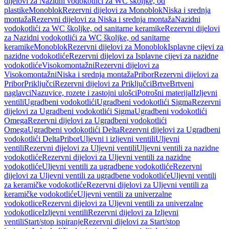
dijelovi za Nazidni vodokotlići za WC školjke, od
plastike
Monoblok
Rezervni dijelovi za Monoblok
Niska i srednja
montaža
Rezervni dijelovi za Niska i srednja montaža
Nazidni
vodokotlići za WC školjke, od sanitarne keramike
Rezervni dijelovi
za Nazidni vodokotlići za WC školjke, od sanitarne
keramike
Monoblok
Rezervni dijelovi za Monoblok
Isplavne cijevi za
nazidne vodokotliće
Rezervni dijelovi za Isplavne cijevi za nazidne
vodokotliće
Visokomontažni
Rezervni dijelovi za
Visokomontažni
Niska i srednja montaža
Pribor
Rezervni dijelovi za
Pribor
Priključci
Rezervni dijelovi za Priključci
Brtve
Brtveni
naglavci
Nazuvice, rozete i zastojni ulošci
Potrošni materijal
Izljevni
ventili
Ugradbeni vodokotlići
Ugradbeni vodokotlići Sigma
Rezervni
dijelovi za Ugradbeni vodokotlići Sigma
Ugradbeni vodokotlići
Omega
Rezervni dijelovi za Ugradbeni vodokotlići
Omega
Ugradbeni vodokotlići Delta
Rezervni dijelovi za Ugradbeni
vodokotlići Delta
Pribor
Uljevni i izljevni ventili
Uljevni
ventili
Rezervni dijelovi za Uljevni ventili
Uljevni ventili za nazidne
vodokotliće
Rezervni dijelovi za Uljevni ventili za nazidne
vodokotliće
Uljevni ventili za ugradbene vodokotliće
Rezervni
dijelovi za Uljevni ventili za ugradbene vodokotliće
Uljevni ventili
za keramičke vodokotliće
Rezervni dijelovi za Uljevni ventili za
keramičke vodokotliće
Uljevni ventili za univerzalne
vodokotlice
Rezervni dijelovi za Uljevni ventili za univerzalne
vodokotlice
Izljevni ventili
Rezervni dijelovi za Izljevni
ventili
Start/stop ispiranje
Rezervni dijelovi za Start/stop