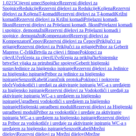
1.0215
Cijevni umeci
Spojnice
Rezervni dijelovi za
Spojnice
Redukcije
Rezervni dijelovi za Redukcije
Koljena
Rezervni
dijelovi za Koljena
T-komadi
Rezervni dijelovi za T-komadi
Križni
komadi
Rezervni dijelovi za Križni komadi
Prijelazni komadi,
fiksni
Rezervni dijelovi za Prijelazni komadi, fiksni
Prijelazni komadi
i spojnice, demontažni
Rezervni dijelovi za Prijelazni komadi i
spojnice, demontažni
Kompenzatori
Rezervni dijelovi za
Kompenzatori
Čepovi
Rezervni dijelovi za Čepovi
Priključci za
grijanje
Rezervni dijelovi za Priključci za grijanje
Pribor za Geberit
Mapress C-čelik
Brtvila za cijevi i fitinge
Poklopci za
cijevi
Učvršćenja za cijevi
Učvršćenja za priključke
Sistemske
brtve
Set vijaka za prirubničke spojeve
Geberit higijenski
sustav
Jedinice za higijensko ispiranje
Rezervni dijelovi za Jedinice
za higijensko ispiranje
Pribor za jedinice za higijensko
ispiranje
Senzori
Kabeli
Graničnik protoka
Poklopci i pokrovne
ploče
Vodokotlići i uređaji za aktiviranje ispiranja WC-a s uređajem
za higijensko ispiranje
Rezervni dijelovi za Vodokotlići i uređaji za
aktiviranje ispiranja WC-a s uređajem za higijensko
ispiranje
Ugradbeni vodokotlići s uređajem za higijensko
ispiranje
Higijenski ugradbeni moduli
Rezervni dijelovi za Higijenski
ugradbeni moduli
Pribor za vodokotliće i uređaje za aktiviranje
ispiranja WC-a s uređajem za higijensko ispiranje
Rezervni dijelovi
za Pribor za vodokotliće i uređaje za aktiviranje ispiranja WC-a s
uređajem za higijensko ispiranje
Senzori
Kabeli
Mrežni
dijelovi
Rezervni dijelovi za Mrežni dijelovi
Mrežne