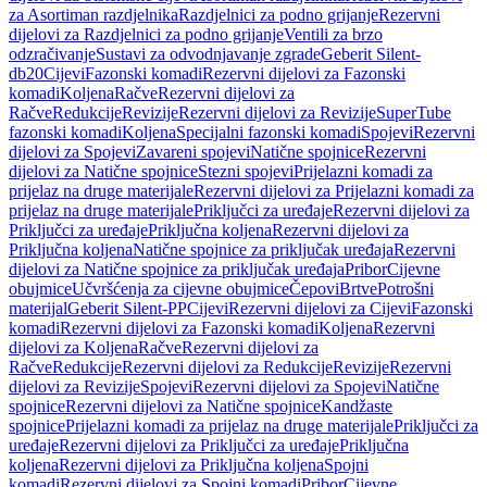
za Asortiman razdjelnika
Razdjelnici za podno grijanje
Rezervni
dijelovi za Razdjelnici za podno grijanje
Ventili za brzo
odzračivanje
Sustavi za odvodnjavanje zgrade
Geberit Silent-
db20
Cijevi
Fazonski komadi
Rezervni dijelovi za Fazonski
komadi
Koljena
Račve
Rezervni dijelovi za
Račve
Redukcije
Revizije
Rezervni dijelovi za Revizije
SuperTube
fazonski komadi
Koljena
Specijalni fazonski komadi
Spojevi
Rezervni
dijelovi za Spojevi
Zavareni spojevi
Natične spojnice
Rezervni
dijelovi za Natične spojnice
Stezni spojevi
Prijelazni komadi za
prijelaz na druge materijale
Rezervni dijelovi za Prijelazni komadi za
prijelaz na druge materijale
Priključci za uređaje
Rezervni dijelovi za
Priključci za uređaje
Priključna koljena
Rezervni dijelovi za
Priključna koljena
Natične spojnice za priključak uređaja
Rezervni
dijelovi za Natične spojnice za priključak uređaja
Pribor
Cijevne
obujmice
Učvršćenja za cijevne obujmice
Čepovi
Brtve
Potrošni
materijal
Geberit Silent-PP
Cijevi
Rezervni dijelovi za Cijevi
Fazonski
komadi
Rezervni dijelovi za Fazonski komadi
Koljena
Rezervni
dijelovi za Koljena
Račve
Rezervni dijelovi za
Račve
Redukcije
Rezervni dijelovi za Redukcije
Revizije
Rezervni
dijelovi za Revizije
Spojevi
Rezervni dijelovi za Spojevi
Natične
spojnice
Rezervni dijelovi za Natične spojnice
Kandžaste
spojnice
Prijelazni komadi za prijelaz na druge materijale
Priključci za
uređaje
Rezervni dijelovi za Priključci za uređaje
Priključna
koljena
Rezervni dijelovi za Priključna koljena
Spojni
komadi
Rezervni dijelovi za Spojni komadi
Pribor
Cijevne