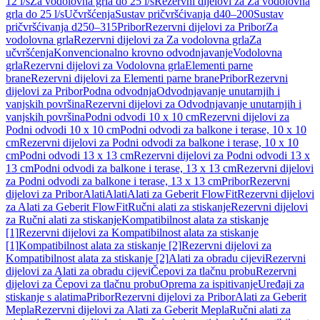
12 l/s
Za vodolovna grla do 25 l/s
Rezervni dijelovi za Za vodolovna
grla do 25 l/s
Učvršćenja
Sustav pričvršćivanja d40–200
Sustav
pričvršćivanja d250–315
Pribor
Rezervni dijelovi za Pribor
Za
vodolovna grla
Rezervni dijelovi za Za vodolovna grla
Za
učvršćenja
Konvencionalno krovno odvodnjavanje
Vodolovna
grla
Rezervni dijelovi za Vodolovna grla
Elementi parne
brane
Rezervni dijelovi za Elementi parne brane
Pribor
Rezervni
dijelovi za Pribor
Podna odvodnja
Odvodnjavanje unutarnjih i
vanjskih površina
Rezervni dijelovi za Odvodnjavanje unutarnjih i
vanjskih površina
Podni odvodi 10 x 10 cm
Rezervni dijelovi za
Podni odvodi 10 x 10 cm
Podni odvodi za balkone i terase, 10 x 10
cm
Rezervni dijelovi za Podni odvodi za balkone i terase, 10 x 10
cm
Podni odvodi 13 x 13 cm
Rezervni dijelovi za Podni odvodi 13 x
13 cm
Podni odvodi za balkone i terase, 13 x 13 cm
Rezervni dijelovi
za Podni odvodi za balkone i terase, 13 x 13 cm
Pribor
Rezervni
dijelovi za Pribor
Alati
Alati
Alati za Geberit FlowFit
Rezervni dijelovi
za Alati za Geberit FlowFit
Ručni alati za stiskanje
Rezervni dijelovi
za Ručni alati za stiskanje
Kompatibilnost alata za stiskanje
[1]
Rezervni dijelovi za Kompatibilnost alata za stiskanje
[1]
Kompatibilnost alata za stiskanje [2]
Rezervni dijelovi za
Kompatibilnost alata za stiskanje [2]
Alati za obradu cijevi
Rezervni
dijelovi za Alati za obradu cijevi
Čepovi za tlačnu probu
Rezervni
dijelovi za Čepovi za tlačnu probu
Oprema za ispitivanje
Uređaji za
stiskanje s alatima
Pribor
Rezervni dijelovi za Pribor
Alati za Geberit
Mepla
Rezervni dijelovi za Alati za Geberit Mepla
Ručni alati za