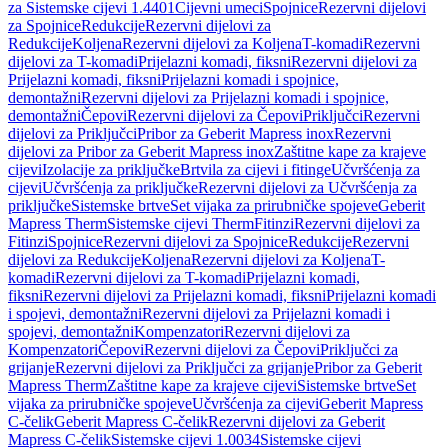
za Sistemske cijevi 1.4401
Cijevni umeci
Spojnice
Rezervni dijelovi
za Spojnice
Redukcije
Rezervni dijelovi za
Redukcije
Koljena
Rezervni dijelovi za Koljena
T-komadi
Rezervni
dijelovi za T-komadi
Prijelazni komadi, fiksni
Rezervni dijelovi za
Prijelazni komadi, fiksni
Prijelazni komadi i spojnice,
demontažni
Rezervni dijelovi za Prijelazni komadi i spojnice,
demontažni
Čepovi
Rezervni dijelovi za Čepovi
Priključci
Rezervni
dijelovi za Priključci
Pribor za Geberit Mapress inox
Rezervni
dijelovi za Pribor za Geberit Mapress inox
Zaštitne kape za krajeve
cijevi
Izolacije za priključke
Brtvila za cijevi i fitinge
Učvršćenja za
cijevi
Učvršćenja za priključke
Rezervni dijelovi za Učvršćenja za
priključke
Sistemske brtve
Set vijaka za prirubničke spojeve
Geberit
Mapress Therm
Sistemske cijevi Therm
Fitinzi
Rezervni dijelovi za
Fitinzi
Spojnice
Rezervni dijelovi za Spojnice
Redukcije
Rezervni
dijelovi za Redukcije
Koljena
Rezervni dijelovi za Koljena
T-
komadi
Rezervni dijelovi za T-komadi
Prijelazni komadi,
fiksni
Rezervni dijelovi za Prijelazni komadi, fiksni
Prijelazni komadi
i spojevi, demontažni
Rezervni dijelovi za Prijelazni komadi i
spojevi, demontažni
Kompenzatori
Rezervni dijelovi za
Kompenzatori
Čepovi
Rezervni dijelovi za Čepovi
Priključci za
grijanje
Rezervni dijelovi za Priključci za grijanje
Pribor za Geberit
Mapress Therm
Zaštitne kape za krajeve cijevi
Sistemske brtve
Set
vijaka za prirubničke spojeve
Učvršćenja za cijevi
Geberit Mapress
C-čelik
Geberit Mapress C-čelik
Rezervni dijelovi za Geberit
Mapress C-čelik
Sistemske cijevi 1.0034
Sistemske cijevi