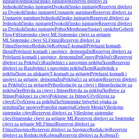
ispiranje
Jednokoličinsko ispiranje
Rezervni dijelovi za
Jednokoličinsko ispiranje
Dvokoličinsko ispiranje
Rezervni dijelovi
za Dvokoličinsko ispiranje
Unutarnje garniture
Rezervni dijelovi za
Unutarnje garniture
Jednokoličinsko ispiranje
Rezervni dijelovi za
Jednokoličinsko ispiranje
Dvokoličinsko ispiranje
Rezervni dijelovi
za Dvokoličinsko ispiranje
Pribor
Membrane
Sustavi opskrbe
Geberit
FlowFit
Sistemske cijevi ML
Sistemske cijevi za grijanje
ML
Sistemske cijevi SL
Fitinzi
Rezervni dijelovi za
Fitinzi
Spojnice
Redukcije
Koljena
T-komadi
Prijelazni komadi,
fiksni
Prijelazni komadi i spojnice, demontažni
Rezervni dijelovi za
Prijelazni komadi i spojnice, demontažni
Čepovi
Priključci
Rezervni
dijelovi za Priključci
Razdjelnici s navojnim priključkom
Rezervni
dijelovi za Razdjelnici s navojnim priključkom
Razdjelnik s
priključkom za stiskanje
T-komadi za grijanje
Prijelazni komadi i
spojevi za grijanje, demontažni
Priključci za grijanje
Rezervni dijelovi
za Priključci za grijanje
Pribor
Izolacije za cijevi i fitinge
Izolacije za
priključke
Brtvila za cijevi i fitinge
Brtvila za priključke
Brtve za
fitinge
Poklopci za cijevi
Poklopac za fitinge
Učvršćenja za
cijevi
Učvršćenja za priključke
Sistemske brtve
Set vijaka za
prirubničke spojeve
Potrošni materijal
Geberit Mepla
Višeslojne
sistemske cijevi
Rezervni dijelovi za Višeslojne sistemske
cijevi
Sistemske cijevi za grijanje ML
Rezervni dijelovi za Sistemske
cijevi za grijanje ML
Fitinzi
Rezervni dijelovi za
Fitinzi
Spojnice
Rezervni dijelovi za Spojnice
Redukcije
Rezervni
dijelovi za Redukcije
Koljena
Rezervni dijelovi za Koljena
T-