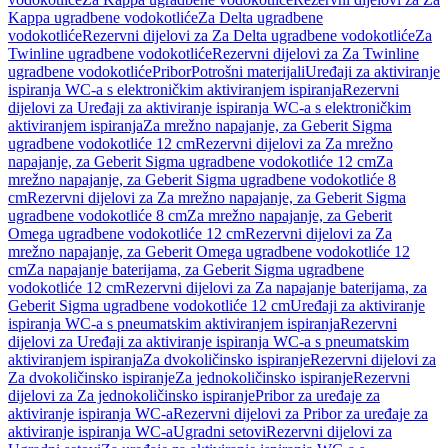
Kappa ugradbene vodokotliće
Za Delta ugradbene
vodokotliće
Rezervni dijelovi za Za Delta ugradbene vodokotliće
Za
Twinline ugradbene vodokotliće
Rezervni dijelovi za Za Twinline
ugradbene vodokotliće
Pribor
Potrošni materijali
Uređaji za aktiviranje
ispiranja WC-a s elektroničkim aktiviranjem ispiranja
Rezervni
dijelovi za Uređaji za aktiviranje ispiranja WC-a s elektroničkim
aktiviranjem ispiranja
Za mrežno napajanje, za Geberit Sigma
ugradbene vodokotliće 12 cm
Rezervni dijelovi za Za mrežno
napajanje, za Geberit Sigma ugradbene vodokotliće 12 cm
Za
mrežno napajanje, za Geberit Sigma ugradbene vodokotliće 8
cm
Rezervni dijelovi za Za mrežno napajanje, za Geberit Sigma
ugradbene vodokotliće 8 cm
Za mrežno napajanje, za Geberit
Omega ugradbene vodokotliće 12 cm
Rezervni dijelovi za Za
mrežno napajanje, za Geberit Omega ugradbene vodokotliće 12
cm
Za napajanje baterijama, za Geberit Sigma ugradbene
vodokotliće 12 cm
Rezervni dijelovi za Za napajanje baterijama, za
Geberit Sigma ugradbene vodokotliće 12 cm
Uređaji za aktiviranje
ispiranja WC-a s pneumatskim aktiviranjem ispiranja
Rezervni
dijelovi za Uređaji za aktiviranje ispiranja WC-a s pneumatskim
aktiviranjem ispiranja
Za dvokoličinsko ispiranje
Rezervni dijelovi za
Za dvokoličinsko ispiranje
Za jednokoličinsko ispiranje
Rezervni
dijelovi za Za jednokoličinsko ispiranje
Pribor za uređaje za
aktiviranje ispiranja WC-a
Rezervni dijelovi za Pribor za uređaje za
aktiviranje ispiranja WC-a
Ugradni setovi
Rezervni dijelovi za