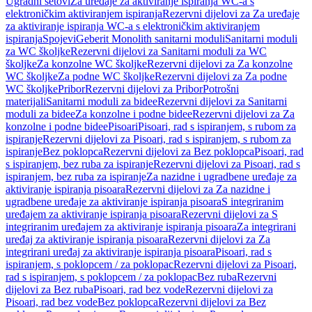
Ugradni setovi
Za uređaje za aktiviranje ispiranja WC-a s
elektroničkim aktiviranjem ispiranja
Rezervni dijelovi za Za uređaje
za aktiviranje ispiranja WC-a s elektroničkim aktiviranjem
ispiranja
Spojevi
Geberit Monolith sanitarni moduli
Sanitarni moduli
za WC školjke
Rezervni dijelovi za Sanitarni moduli za WC
školjke
Za konzolne WC školjke
Rezervni dijelovi za Za konzolne
WC školjke
Za podne WC školjke
Rezervni dijelovi za Za podne
WC školjke
Pribor
Rezervni dijelovi za Pribor
Potrošni
materijali
Sanitarni moduli za bidee
Rezervni dijelovi za Sanitarni
moduli za bidee
Za konzolne i podne bidee
Rezervni dijelovi za Za
konzolne i podne bidee
Pisoari
Pisoari, rad s ispiranjem, s rubom za
ispiranje
Rezervni dijelovi za Pisoari, rad s ispiranjem, s rubom za
ispiranje
Bez poklopca
Rezervni dijelovi za Bez poklopca
Pisoari, rad
s ispiranjem, bez ruba za ispiranje
Rezervni dijelovi za Pisoari, rad s
ispiranjem, bez ruba za ispiranje
Za nazidne i ugradbene uređaje za
aktiviranje ispiranja pisoara
Rezervni dijelovi za Za nazidne i
ugradbene uređaje za aktiviranje ispiranja pisoara
S integriranim
uređajem za aktiviranje ispiranja pisoara
Rezervni dijelovi za S
integriranim uređajem za aktiviranje ispiranja pisoara
Za integrirani
uređaj za aktiviranje ispiranja pisoara
Rezervni dijelovi za Za
integrirani uređaj za aktiviranje ispiranja pisoara
Pisoari, rad s
ispiranjem, s poklopcem / za poklopac
Rezervni dijelovi za Pisoari,
rad s ispiranjem, s poklopcem / za poklopac
Bez ruba
Rezervni
dijelovi za Bez ruba
Pisoari, rad bez vode
Rezervni dijelovi za
Pisoari, rad bez vode
Bez poklopca
Rezervni dijelovi za Bez