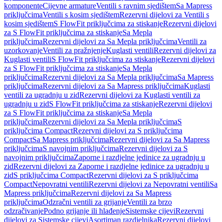
komponente
Cijevne armature
Ventili s ravnim sjedištem
Sa Mapress
priključcima
Ventili s kosim sjedištem
Rezervni dijelovi za Ventili s
kosim sjedištem
S FlowFit priključcima za stiskanje
Rezervni dijelovi
za S FlowFit priključcima za stiskanje
Sa Mepla
priključcima
Rezervni dijelovi za Sa Mepla priključcima
Ventili za
uzorkovanje
Ventili za pražnjenje
Kuglasti ventili
Rezervni dijelovi za
Kuglasti ventili
S FlowFit priključcima za stiskanje
Rezervni dijelovi
za S FlowFit priključcima za stiskanje
Sa Mepla
priključcima
Rezervni dijelovi za Sa Mepla priključcima
Sa Mapress
priključcima
Rezervni dijelovi za Sa Mapress priključcima
Kuglasti
ventili za ugradnju u zid
Rezervni dijelovi za Kuglasti ventili za
ugradnju u zid
S FlowFit priključcima za stiskanje
Rezervni dijelovi
za S FlowFit priključcima za stiskanje
Sa Mepla
priključcima
Rezervni dijelovi za Sa Mepla priključcima
S
priključcima Compact
Rezervni dijelovi za S priključcima
Compact
Sa Mapress priključcima
Rezervni dijelovi za Sa Mapress
priključcima
S navojnim priključcima
Rezervni dijelovi za S
navojnim priključcima
Zaporne i razdjelne jedinice za ugradnju u
zid
Rezervni dijelovi za Zaporne i razdjelne jedinice za ugradnju u
zid
S priključcima Compact
Rezervni dijelovi za S priključcima
Compact
Nepovratni ventili
Rezervni dijelovi za Nepovratni ventili
Sa
Mapress priključcima
Rezervni dijelovi za Sa Mapress
priključcima
Odzračni ventili za grijanje
Ventili za brzo
odzračivanje
Podno grijanje ili hlađenje
Sistemske cijevi
Rezervni
dijelovi za Sistemske cijevi
Asortiman razdjelnika
Rezervni dijelovi