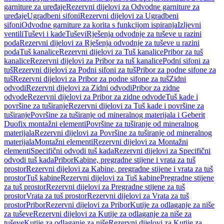
garniture za uređaje
Rezervni dijelovi za Odvodne garniture za
uređaje
Ugradbeni sifoni
Rezervni dijelovi za Ugradbeni
sifoni
Odvodne garniture za korita s funkcijom ispiranja
Izljevni
ventili
Tuševi i kade
Tuševi
Rješenja odvodnje za tuševe u razini
poda
Rezervni dijelovi za Rješenja odvodnje za tuševe u razini
poda
Tuš kanalice
Rezervni dijelovi za Tuš kanalice
Pribor za tuš
kanalice
Rezervni dijelovi za Pribor za tuš kanalice
Podni sifoni za
tuš
Rezervni dijelovi za Podni sifoni za tuš
Pribor za podne sifone za
tuš
Rezervni dijelovi za Pribor za podne sifone za tuš
Zidni
odvodi
Rezervni dijelovi za Zidni odvodi
Pribor za zidne
odvode
Rezervni dijelovi za Pribor za zidne odvode
Tuš kade i
površine za tuširanje
Rezervni dijelovi za Tuš kade i površine za
tuširanje
Površine za tuširanje od mineralnog materijala i Geberit
Duofix montažni elementi
Površine za tuširanje od mineralnog
materijala
Rezervni dijelovi za Površine za tuširanje od mineralnog
materijala
Montažni elementi
Rezervni dijelovi za Montažni
elementi
Specifični odvodi tuš kada
Rezervni dijelovi za Specifični
odvodi tuš kada
Pribor
Kabine, pregradne stijene i vrata za tuš
prostor
Rezervni dijelovi za Kabine, pregradne stijene i vrata za tuš
prostor
Tuš kabine
Rezervni dijelovi za Tuš kabine
Pregradne stijene
za tuš prostor
Rezervni dijelovi za Pregradne stijene za tuš
prostor
Vrata za tuš prostor
Rezervni dijelovi za Vrata za tuš
prostor
Pribor
Rezervni dijelovi za Pribor
Kutije za odlaganje za niše
za tuševe
Rezervni dijelovi za Kutije za odlaganje za niše za
tuševe
Kutije za odlaganje za niše
Rezervni dijelovi za Kutije za