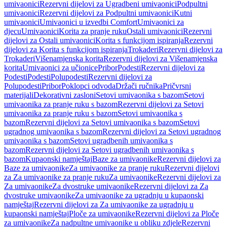
umivaonici
Rezervni dijelovi za Ugradbeni umivaonici
Podpultni
umivaonici
Rezervni dijelovi za Podpultni umivaonici
Kutni
umivaonici
Umivaonici u izvedbi Comfort
Umivaonici za
djecu
Umivaonici
Korita za pranje ruku
Ostali umivaonici
Rezervni
dijelovi za Ostali umivaonici
Korita s funkcijom ispiranja
Rezervni
dijelovi za Korita s funkcijom ispiranja
Trokaderi
Rezervni dijelovi za
Trokaderi
Višenamjenska korita
Rezervni dijelovi za Višenamjenska
korita
Umivaonici za učionice
Pribor
Podesti
Rezervni dijelovi za
Podesti
Podesti
Polupodesti
Rezervni dijelovi za
Polupodesti
Pribor
Poklopci odvoda
Držači ručnika
Pričvrsni
materijali
Dekorativni zasloni
Setovi umivaonika s bazom
Setovi
umivaonika za pranje ruku s bazom
Rezervni dijelovi za Setovi
umivaonika za pranje ruku s bazom
Setovi umivaonika s
bazom
Rezervni dijelovi za Setovi umivaonika s bazom
Setovi
ugradnog umivaonika s bazom
Rezervni dijelovi za Setovi ugradnog
umivaonika s bazom
Setovi ugradbenih umivaonika s
bazom
Rezervni dijelovi za Setovi ugradbenih umivaonika s
bazom
Kupaonski namještaj
Baze za umivaonike
Rezervni dijelovi za
Baze za umivaonike
Za umivaonike za pranje ruku
Rezervni dijelovi
za Za umivaonike za pranje ruku
Za umivaonike
Rezervni dijelovi za
Za umivaonike
Za dvostruke umivaonike
Rezervni dijelovi za Za
dvostruke umivaonike
Za umivaonike za ugradnju u kupaonski
namještaj
Rezervni dijelovi za Za umivaonike za ugradnju u
kupaonski namještaj
Ploče za umivaonike
Rezervni dijelovi za Ploče
za umivaonike
Za nadpultne umivaonike u obliku zdjele
Rezervni