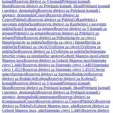
komadi
Rezervni dijelovi za T-komadi
Prijelazni komadi,
fiksni
Rezervni dijelovi za Prijelazni komadi, fiksni
Prijelazni komadi
i spojnice, demontažni
Rezervni dijelovi za Prijelazni komadi i
spojnice, demontažni
Čepovi
Rezervni dijelovi za
Čepovi
Priključci
Rezervni dijelovi za Priključci
Razdjelnici s
navojnim priključkom
Rezervni dijelovi za Razdjelnici s navojnim
priključkom
T-komadi za grijanje
Rezervni dijelovi za T-komadi za
grijanje
Priključci za grijanje
Rezervni dijelovi za Priključci za
grijanje
Pribor
Rezervni dijelovi za Pribor
Izolacije za cijevi i
fitinge
Izolacije za priključke
Brtvila za cijevi i fitinge
Brtvila za
priključke
Poklopci za cijevi
Učvršćenja za cijevi
Učvršćenja za
priključke
Rezervni dijelovi za Učvršćenja za priključke
Sistemske
brtve
Set vijaka za prirubničke spojeve
Geberit Mapress inox
Geberit
Mapress inox
Rezervni dijelovi za Geberit Mapress inox
Sistemske
cijevi 1.4401
Rezervni dijelovi za Sistemske cijevi 1.4401
Sistemske
cijevi 1.4521
Rezervni dijelovi za Sistemske cijevi 1.4521
Cijevni
umeci
Spojnice
Rezervni dijelovi za Spojnice
Redukcije
Rezervni
dijelovi za Redukcije
Koljena
Rezervni dijelovi za Koljena
T-
komadi
Rezervni dijelovi za T-komadi
Prijelazni komadi,
fiksni
Rezervni dijelovi za Prijelazni komadi, fiksni
Prijelazni komadi
i spojnice, demontažni
Rezervni dijelovi za Prijelazni komadi i
spojnice, demontažni
Kompenzatori
Rezervni dijelovi za
Kompenzatori
Čepovi
Rezervni dijelovi za Čepovi
Priključci
Rezervni
dijelovi za Priključci
Geberit Mapress inox, plin
Rezervni dijelovi za
Geberit Mapress inox, plin
Sistemske cijevi 1.4401
Rezervni dijelovi