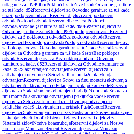
odlaganje za niše
Pribor
Priključci za tuševe i kade
Odvodne garniture
za tuš kade, d52
Rezervni dijelovi za Odvodne garniture za tuš kade,
d52
S poklopcem odvoda
Rezervni dijelovi za S poklopcem
odvoda
Poklopci odvoda
Rezervni dijelovi za Poklopci
odvoda
Odvodne garniture za tuš kade, d90
Rezervni dijelovi za
Odvodne garniture za tuš kade, d90
S poklopcem odvoda
Rezervni
dijelovi za S poklopcem odvoda
Bez poklopca odvoda
Rezervni
dijelovi za Bez poklopca odvoda
Poklopci odvoda
Rezervni dijelovi
za Poklopci odvoda
Odvodne garniture za tuš kade Sestra
Rezervni
dijelovi za Odvodne garniture za tuš kade Sestra
Bez poklopca
odvoda
Rezervni dijelovi za Bez poklopca odvoda
Odvodne
garniture za kade, d52
Rezervni dijelovi za Odvodne garniture za
kade, d52
S aktiviranjem odvrtanjem
Rezervni dijelovi za S
aktiviranjem odvrtanjem
Setovi za finu montažu aktiviranja
odvrtanjem
Rezervni dijelovi za Setovi za finu montažu aktiviranja
odvrtanjem
S aktiviranjem odvrtanjem i priključkom vode
Rezervni
dijelovi za S aktiviranjem odvrtanjem i priključkom vode
Setovi za
finu montažu aktiviranja odvrtanjem i priključka vode
Rezervni
dijelovi za Setovi za finu montažu aktiviranja odvrtanjem i
priključka vode
S aktiviranjem na pritisak PushControl
Rezervni
dijelovi za S aktiviranjem na pritisak PushControl
Sustavi instalacije i
ispiranja
Geberit Duofix
Sistemski zidovi
Rezervni dijelovi za
Sistemski zidovi
Nosive konstrukcije
Rezervni dijelovi za Nosive
konstrukcije
Montažni elementi
Rezervni dijelovi za Montažni
elementi
Elementi za WC školjke
Rezervni dijelovi za Elementi za