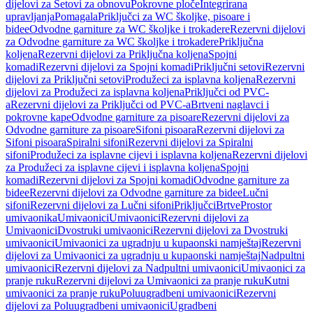
dijelovi za Setovi za obnovu
Pokrovne ploče
Integrirana
upravljanja
Pomagala
Priključci za WC školjke, pisoare i
bidee
Odvodne garniture za WC školjke i trokadere
Rezervni dijelovi
za Odvodne garniture za WC školjke i trokadere
Priključna
koljena
Rezervni dijelovi za Priključna koljena
Spojni
komadi
Rezervni dijelovi za Spojni komadi
Priključni setovi
Rezervni
dijelovi za Priključni setovi
Produžeci za isplavna koljena
Rezervni
dijelovi za Produžeci za isplavna koljena
Priključci od PVC-
a
Rezervni dijelovi za Priključci od PVC-a
Brtveni naglavci i
pokrovne kape
Odvodne garniture za pisoare
Rezervni dijelovi za
Odvodne garniture za pisoare
Sifoni pisoara
Rezervni dijelovi za
Sifoni pisoara
Spiralni sifoni
Rezervni dijelovi za Spiralni
sifoni
Produžeci za isplavne cijevi i isplavna koljena
Rezervni dijelovi
za Produžeci za isplavne cijevi i isplavna koljena
Spojni
komadi
Rezervni dijelovi za Spojni komadi
Odvodne garniture za
bidee
Rezervni dijelovi za Odvodne garniture za bidee
Lučni
sifoni
Rezervni dijelovi za Lučni sifoni
Priključci
Brtve
Prostor
umivaonika
Umivaonici
Umivaonici
Rezervni dijelovi za
Umivaonici
Dvostruki umivaonici
Rezervni dijelovi za Dvostruki
umivaonici
Umivaonici za ugradnju u kupaonski namještaj
Rezervni
dijelovi za Umivaonici za ugradnju u kupaonski namještaj
Nadpultni
umivaonici
Rezervni dijelovi za Nadpultni umivaonici
Umivaonici za
pranje ruku
Rezervni dijelovi za Umivaonici za pranje ruku
Kutni
umivaonici za pranje ruku
Poluugradbeni umivaonici
Rezervni
dijelovi za Poluugradbeni umivaonici
Ugradbeni