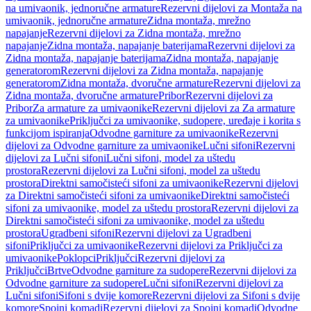
na umivaonik, jednoručne armature
Rezervni dijelovi za Montaža na
umivaonik, jednoručne armature
Zidna montaža, mrežno
napajanje
Rezervni dijelovi za Zidna montaža, mrežno
napajanje
Zidna montaža, napajanje baterijama
Rezervni dijelovi za
Zidna montaža, napajanje baterijama
Zidna montaža, napajanje
generatorom
Rezervni dijelovi za Zidna montaža, napajanje
generatorom
Zidna montaža, dvoručne armature
Rezervni dijelovi za
Zidna montaža, dvoručne armature
Pribor
Rezervni dijelovi za
Pribor
Za armature za umivaonike
Rezervni dijelovi za Za armature
za umivaonike
Priključci za umivaonike, sudopere, uređaje i korita s
funkcijom ispiranja
Odvodne garniture za umivaonike
Rezervni
dijelovi za Odvodne garniture za umivaonike
Lučni sifoni
Rezervni
dijelovi za Lučni sifoni
Lučni sifoni, model za uštedu
prostora
Rezervni dijelovi za Lučni sifoni, model za uštedu
prostora
Direktni samočisteći sifoni za umivaonike
Rezervni dijelovi
za Direktni samočisteći sifoni za umivaonike
Direktni samočisteći
sifoni za umivaonike, model za uštedu prostora
Rezervni dijelovi za
Direktni samočisteći sifoni za umivaonike, model za uštedu
prostora
Ugradbeni sifoni
Rezervni dijelovi za Ugradbeni
sifoni
Priključci za umivaonike
Rezervni dijelovi za Priključci za
umivaonike
Poklopci
Priključci
Rezervni dijelovi za
Priključci
Brtve
Odvodne garniture za sudopere
Rezervni dijelovi za
Odvodne garniture za sudopere
Lučni sifoni
Rezervni dijelovi za
Lučni sifoni
Sifoni s dvije komore
Rezervni dijelovi za Sifoni s dvije
komore
Spojni komadi
Rezervni dijelovi za Spojni komadi
Odvodne