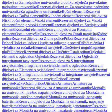
dijelovi za Za nadpultne umivaonike u obliku zdjele
Za pravokutne
nadpultne umivaonike
Rezervni dijelovi za Za pravokutne nadpultne
umivaonike
Za ugradbene umivaonike
Bočni elementi
Rezervni
dijelovi za Bočni elementi
Niski bočni elementi
Rezervni dijelovi za
Niski bočni elementi
Visoki elementi
Rezervni dijelovi za Visoki
elementi
Srednje visoki elementi
Rezervni dijelovi za Srednje visoki
elementi
Konzolni elementi
Rezervni dijelovi za Konzolni
elementi
Ostali namještaj
Rezervni dijelovi za Ostali namještaj
Zidne
police
Rezervni dijelovi za Zidne police
Pribor
Rezervni dijelovi za
Pribor
Ulošci za ladice i kutije za odlaganje stvari
Držači ručnika i
vješalice za ručnike
Elementi rasvjete
Ručke
Setovi nogu
Magnetne
ploče
Utičnice
Rezervni dijelovi za Utičnice
Ostali pribor
Ogledala i
elementi s ogledalom
Ogledala
Rezervni dijelovi za Ogledala
S
integriranom rasvjetom
Rezervni dijelovi za S integriranom
rasvjetom
Bez integrirane rasvjete
Elementi s ogledalom
Rezervni
dijelovi za Elementi s ogledalom
S integriranom rasvjetom
Rezervni
dijelovi za S integriranom rasvjetom
Bez integrirane rasvjete
Rezervni
dijelovi za Bez integrirane rasvjete
Pribor
Elementi
rasvjete
Ručke
Ostali pribor
Utičnice
Armature
Armature za
umivaonike
Rezervni dijelovi za Armature za umivaonike
Montaža
na umivaonik, mrežno napajanje
Rezervni dijelovi za Montaža na
umivaonik, mrežno napajanje
Montaža na umivaonik, napajanje
baterijama
Rezervni dijelovi za Montaža na umivaonik, napajanje
baterijama
Montaža na umivaonik, napajanje generatorom
Rezervni
dijelovi za Montaža na umivaonik, napajanje generatorom
Montaža