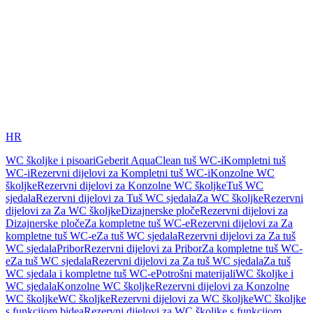
HR
WC školjke i pisoari
Geberit AquaClean tuš WC-i
Kompletni tuš
WC-i
Rezervni dijelovi za Kompletni tuš WC-i
Konzolne WC
školjke
Rezervni dijelovi za Konzolne WC školjke
Tuš WC
sjedala
Rezervni dijelovi za Tuš WC sjedala
Za WC školjke
Rezervni
dijelovi za Za WC školjke
Dizajnerske ploče
Rezervni dijelovi za
Dizajnerske ploče
Za kompletne tuš WC-e
Rezervni dijelovi za Za
kompletne tuš WC-e
Za tuš WC sjedala
Rezervni dijelovi za Za tuš
WC sjedala
Pribor
Rezervni dijelovi za Pribor
Za kompletne tuš WC-
e
Za tuš WC sjedala
Rezervni dijelovi za Za tuš WC sjedala
Za tuš
WC sjedala i kompletne tuš WC-e
Potrošni materijali
WC školjke i
WC sjedala
Konzolne WC školjke
Rezervni dijelovi za Konzolne
WC školjke
WC školjke
Rezervni dijelovi za WC školjke
WC školjke
s funkcijom bidea
Rezervni dijelovi za WC školjke s funkcijom