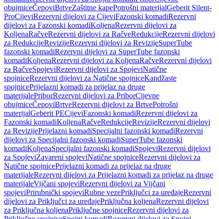
obujmice
Čepovi
Brtve
Zaštitne kape
Potrošni materijal
Geberit Silent-
Pro
Cijevi
Rezervni dijelovi za Cijevi
Fazonski komadi
Rezervni
dijelovi za Fazonski komadi
Koljena
Rezervni dijelovi za
Koljena
Račve
Rezervni dijelovi za Račve
Redukcije
Rezervni dijelovi
za Redukcije
Revizije
Rezervni dijelovi za Revizije
SuperTube
fazonski komadi
Rezervni dijelovi za SuperTube fazonski
komadi
Koljena
Rezervni dijelovi za Koljena
Račve
Rezervni dijelovi
za Račve
Spojevi
Rezervni dijelovi za Spojevi
Natične
spojnice
Rezervni dijelovi za Natične spojnice
Kandžaste
spojnice
Prijelazni komadi za prijelaz na druge
materijale
Pribor
Rezervni dijelovi za Pribor
Cijevne
obujmice
Čepovi
Brtve
Rezervni dijelovi za Brtve
Potrošni
materijal
Geberit PE
Cijevi
Fazonski komadi
Rezervni dijelovi za
Fazonski komadi
Koljena
Račve
Redukcije
Revizije
Rezervni dijelovi
za Revizije
Prijelazni komadi
Specijalni fazonski komadi
Rezervni
dijelovi za Specijalni fazonski komadi
SuperTube fazonski
komadi
Koljena
Specijalni fazonski komadi
Spojevi
Rezervni dijelovi
za Spojevi
Zavareni spojevi
Natične spojnice
Rezervni dijelovi za
Natične spojnice
Prijelazni komadi za prijelaz na druge
materijale
Rezervni dijelovi za Prijelazni komadi za prijelaz na druge
materijale
Vijčani spojevi
Rezervni dijelovi za Vijčani
spojevi
Prirubnički spojevi
Rubne veze
Priključci za uređaje
Rezervni
dijelovi za Priključci za uređaje
Priključna koljena
Rezervni dijelovi
za Priključna koljena
Priključne spojnice
Rezervni dijelovi za
Priključne spojnice
Spojni komadi
Rezervni dijelovi za Spojni