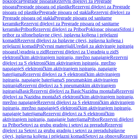
poklopca
Pregrade pisoara
Rezervni dijelovi za Pregrade
pisoara
Pregrade pisoara od plastike
Rezervni dijelovi za Pregrade
pisoara od plastike
Pregrade pisoara od stakla
Rezervni dijelovi za
Pregrade pisoara od stakla
Pregrade pisoara od sanitarne
keramike
Rezervni dijelovi za Pregrade pisoara od sanitarne
keramike
Pribor
Rezervni dijelovi za Pribor
Poklopac pisoara
Sifoni i
pribor za sifone
Isplavne cijevi, isplavna koljena i prijelazni
komadi
Rezervni dijelovi za Isplavne cijevi, isplavna koljena i
prijelazni komadi
Pričvrsni materijali
Uređaji za aktiviranje ispiranja
pisoara
Ugradnja u zid
Rezervni dijelovi za Ugradnja u zid
S
elektroničkim aktiviranjem ispiranja, mrežno napajanje
Rezervni
dijelovi za S elektroničkim aktiviranjem ispiranja, mrežno
napajanje
S elektroničkim aktiviranjem ispiranja, napajanje
baterijama
Rezervni dijelovi za S elektroničkim aktiviranjem
ispiranja, napajanje baterijama
S pneumatskim aktiviranjem
ispiranja
Rezervni dijelovi za S pneumatskim aktiviranjem
ispiranja
Basic
Rezervni dijelovi za Basic
Nazidna montaža
Rezervni
dijelovi za Nazidna montaža
S elektroničkim aktiviranjem ispiranja,
mrežno napajanje
Rezervni dijelovi za S elektroničkim aktiviranjem
ispiranja, mrežno napajanje
S elektroničkim aktiviranjem ispiranja,
napajanje baterijama
Rezervni dijelovi za S elektroničkim
aktiviranjem ispiranja, napajanje baterijama
Pribor
Rezervni dijelovi
za Pribor
Setovi za grubu gradnju i setovi za preradu
Rezervni
dijelovi za Setovi za grubu gradnju i setovi za preradu
Isplavne
cijevi, isplavna koljena i prijelazni komadi
Setovi za obnovu
Rezervni