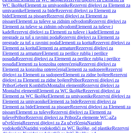
WC školjke
Elementi za umivaonike
Rezervni dijelovi za Elementi za
umivaonike
Elementi za bide
Rezervni dijelovi za Elementi za
bide
Elementi za pisoare
Rezervni dijelovi za Elementi za
pisoare
Elementi za tuševe sa zidnim odvodom
Rezervni dijelovi za
Elementi za tuševe sa zidnim odvodom
Elementi za tuševe i
kade
Rezervni dijelovi za Elementi za tuševe i kade
Elementi za
pregrade za tuš u ravnini poda
Rezervni dijelovi za Elementi za
pregrade za tuš u ravnini poda
Elementi za korita
Rezervni dijelovi za
Elementi za korita
Elementi za armature
Rezervni dijelovi za
Elementi za armature
Elementi za perilice rublja i perilice
posuđa
Rezervni dijelovi za Elementi za perilice rublja i perilice
posuđa
Elementi za konzolna opterećenja
Rezervni dijelovi za
Elementi za konzolna opterećenja
Elementi za sudopere
Rezervni
dijelovi za Elementi za sudopere
Elementi za zidne bojlere
Rezervni
dijelovi za Elementi za zidne bojlere
Pribor
Rezervni dijelovi za
Pribor
Geberit Kombifix
Montažni elementi
Rezervni dijelovi za
Montažni elementi
Elementi za WC školjke
Rezervni dijelovi za
Elementi za WC školjke
Elementi za umivaonike
Rezervni dijelovi za
Elementi za umivaonike
Elementi za bide
Rezervni dijelovi za
Elementi za bide
Elementi za pisoare
Rezervni dijelovi za Elementi za
pisoare
Elementi za tuševe
Rezervni dijelovi za Elementi za
tuševe
Pribor
Rezervni dijelovi za Pribor
Za elemente WC-a
Za
učvršćenja
Rezervni dijelovi za Za učvršćenja
Nazidni
vodokotlići
Nazidni vodokotlići za WC školjke, od plastike
Rezervni