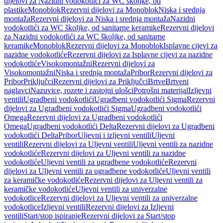
dijelovi za Nazidni vodokotlići za WC školjke, od
plastike
Monoblok
Rezervni dijelovi za Monoblok
Niska i srednja
montaža
Rezervni dijelovi za Niska i srednja montaža
Nazidni
vodokotlići za WC školjke, od sanitarne keramike
Rezervni dijelovi
za Nazidni vodokotlići za WC školjke, od sanitarne
keramike
Monoblok
Rezervni dijelovi za Monoblok
Isplavne cijevi za
nazidne vodokotliće
Rezervni dijelovi za Isplavne cijevi za nazidne
vodokotliće
Visokomontažni
Rezervni dijelovi za
Visokomontažni
Niska i srednja montaža
Pribor
Rezervni dijelovi za
Pribor
Priključci
Rezervni dijelovi za Priključci
Brtve
Brtveni
naglavci
Nazuvice, rozete i zastojni ulošci
Potrošni materijal
Izljevni
ventili
Ugradbeni vodokotlići
Ugradbeni vodokotlići Sigma
Rezervni
dijelovi za Ugradbeni vodokotlići Sigma
Ugradbeni vodokotlići
Omega
Rezervni dijelovi za Ugradbeni vodokotlići
Omega
Ugradbeni vodokotlići Delta
Rezervni dijelovi za Ugradbeni
vodokotlići Delta
Pribor
Uljevni i izljevni ventili
Uljevni
ventili
Rezervni dijelovi za Uljevni ventili
Uljevni ventili za nazidne
vodokotliće
Rezervni dijelovi za Uljevni ventili za nazidne
vodokotliće
Uljevni ventili za ugradbene vodokotliće
Rezervni
dijelovi za Uljevni ventili za ugradbene vodokotliće
Uljevni ventili
za keramičke vodokotliće
Rezervni dijelovi za Uljevni ventili za
keramičke vodokotliće
Uljevni ventili za univerzalne
vodokotlice
Rezervni dijelovi za Uljevni ventili za univerzalne
vodokotlice
Izljevni ventili
Rezervni dijelovi za Izljevni
ventili
Start/stop ispiranje
Rezervni dijelovi za Start/stop