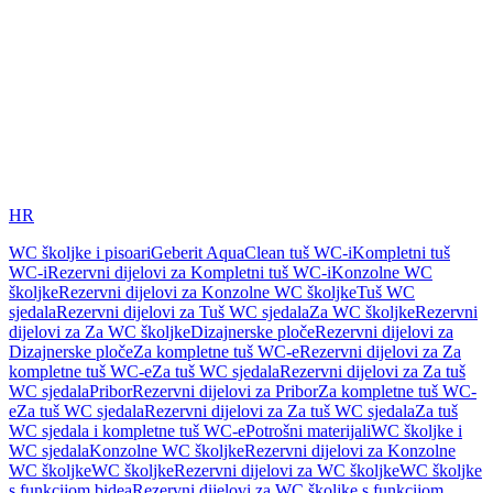
HR
WC školjke i pisoari
Geberit AquaClean tuš WC-i
Kompletni tuš
WC-i
Rezervni dijelovi za Kompletni tuš WC-i
Konzolne WC
školjke
Rezervni dijelovi za Konzolne WC školjke
Tuš WC
sjedala
Rezervni dijelovi za Tuš WC sjedala
Za WC školjke
Rezervni
dijelovi za Za WC školjke
Dizajnerske ploče
Rezervni dijelovi za
Dizajnerske ploče
Za kompletne tuš WC-e
Rezervni dijelovi za Za
kompletne tuš WC-e
Za tuš WC sjedala
Rezervni dijelovi za Za tuš
WC sjedala
Pribor
Rezervni dijelovi za Pribor
Za kompletne tuš WC-
e
Za tuš WC sjedala
Rezervni dijelovi za Za tuš WC sjedala
Za tuš
WC sjedala i kompletne tuš WC-e
Potrošni materijali
WC školjke i
WC sjedala
Konzolne WC školjke
Rezervni dijelovi za Konzolne
WC školjke
WC školjke
Rezervni dijelovi za WC školjke
WC školjke
s funkcijom bidea
Rezervni dijelovi za WC školjke s funkcijom