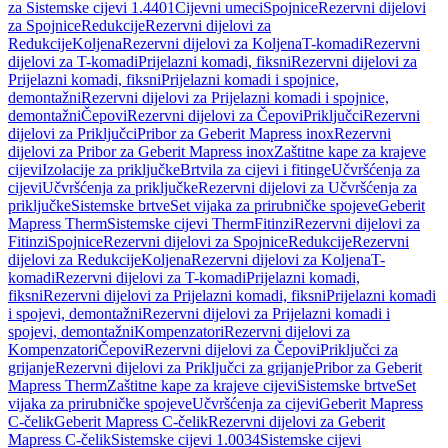
za Sistemske cijevi 1.4401
Cijevni umeci
Spojnice
Rezervni dijelovi
za Spojnice
Redukcije
Rezervni dijelovi za
Redukcije
Koljena
Rezervni dijelovi za Koljena
T-komadi
Rezervni
dijelovi za T-komadi
Prijelazni komadi, fiksni
Rezervni dijelovi za
Prijelazni komadi, fiksni
Prijelazni komadi i spojnice,
demontažni
Rezervni dijelovi za Prijelazni komadi i spojnice,
demontažni
Čepovi
Rezervni dijelovi za Čepovi
Priključci
Rezervni
dijelovi za Priključci
Pribor za Geberit Mapress inox
Rezervni
dijelovi za Pribor za Geberit Mapress inox
Zaštitne kape za krajeve
cijevi
Izolacije za priključke
Brtvila za cijevi i fitinge
Učvršćenja za
cijevi
Učvršćenja za priključke
Rezervni dijelovi za Učvršćenja za
priključke
Sistemske brtve
Set vijaka za prirubničke spojeve
Geberit
Mapress Therm
Sistemske cijevi Therm
Fitinzi
Rezervni dijelovi za
Fitinzi
Spojnice
Rezervni dijelovi za Spojnice
Redukcije
Rezervni
dijelovi za Redukcije
Koljena
Rezervni dijelovi za Koljena
T-
komadi
Rezervni dijelovi za T-komadi
Prijelazni komadi,
fiksni
Rezervni dijelovi za Prijelazni komadi, fiksni
Prijelazni komadi
i spojevi, demontažni
Rezervni dijelovi za Prijelazni komadi i
spojevi, demontažni
Kompenzatori
Rezervni dijelovi za
Kompenzatori
Čepovi
Rezervni dijelovi za Čepovi
Priključci za
grijanje
Rezervni dijelovi za Priključci za grijanje
Pribor za Geberit
Mapress Therm
Zaštitne kape za krajeve cijevi
Sistemske brtve
Set
vijaka za prirubničke spojeve
Učvršćenja za cijevi
Geberit Mapress
C-čelik
Geberit Mapress C-čelik
Rezervni dijelovi za Geberit
Mapress C-čelik
Sistemske cijevi 1.0034
Sistemske cijevi