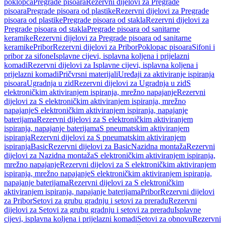
poklopca
Pregrade pisoara
Rezervni dijelovi za Pregrade
pisoara
Pregrade pisoara od plastike
Rezervni dijelovi za Pregrade
pisoara od plastike
Pregrade pisoara od stakla
Rezervni dijelovi za
Pregrade pisoara od stakla
Pregrade pisoara od sanitarne
keramike
Rezervni dijelovi za Pregrade pisoara od sanitarne
keramike
Pribor
Rezervni dijelovi za Pribor
Poklopac pisoara
Sifoni i
pribor za sifone
Isplavne cijevi, isplavna koljena i prijelazni
komadi
Rezervni dijelovi za Isplavne cijevi, isplavna koljena i
prijelazni komadi
Pričvrsni materijali
Uređaji za aktiviranje ispiranja
pisoara
Ugradnja u zid
Rezervni dijelovi za Ugradnja u zid
S
elektroničkim aktiviranjem ispiranja, mrežno napajanje
Rezervni
dijelovi za S elektroničkim aktiviranjem ispiranja, mrežno
napajanje
S elektroničkim aktiviranjem ispiranja, napajanje
baterijama
Rezervni dijelovi za S elektroničkim aktiviranjem
ispiranja, napajanje baterijama
S pneumatskim aktiviranjem
ispiranja
Rezervni dijelovi za S pneumatskim aktiviranjem
ispiranja
Basic
Rezervni dijelovi za Basic
Nazidna montaža
Rezervni
dijelovi za Nazidna montaža
S elektroničkim aktiviranjem ispiranja,
mrežno napajanje
Rezervni dijelovi za S elektroničkim aktiviranjem
ispiranja, mrežno napajanje
S elektroničkim aktiviranjem ispiranja,
napajanje baterijama
Rezervni dijelovi za S elektroničkim
aktiviranjem ispiranja, napajanje baterijama
Pribor
Rezervni dijelovi
za Pribor
Setovi za grubu gradnju i setovi za preradu
Rezervni
dijelovi za Setovi za grubu gradnju i setovi za preradu
Isplavne
cijevi, isplavna koljena i prijelazni komadi
Setovi za obnovu
Rezervni