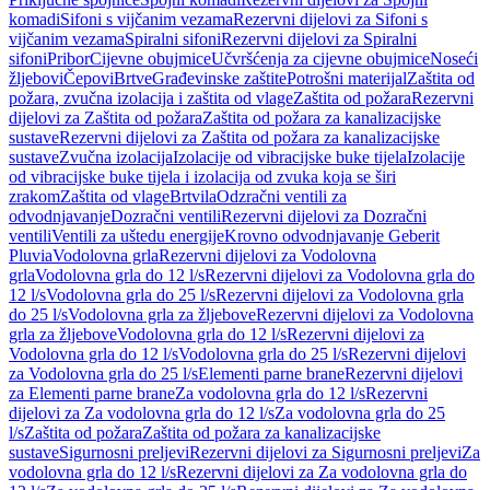
komadi
Sifoni s vijčanim vezama
Rezervni dijelovi za Sifoni s
vijčanim vezama
Spiralni sifoni
Rezervni dijelovi za Spiralni
sifoni
Pribor
Cijevne obujmice
Učvršćenja za cijevne obujmice
Noseći
žljebovi
Čepovi
Brtve
Građevinske zaštite
Potrošni materijal
Zaštita od
požara, zvučna izolacija i zaštita od vlage
Zaštita od požara
Rezervni
dijelovi za Zaštita od požara
Zaštita od požara za kanalizacijske
sustave
Rezervni dijelovi za Zaštita od požara za kanalizacijske
sustave
Zvučna izolacija
Izolacije od vibracijske buke tijela
Izolacije
od vibracijske buke tijela i izolacija od zvuka koja se širi
zrakom
Zaštita od vlage
Brtvila
Odzračni ventili za
odvodnjavanje
Dozračni ventili
Rezervni dijelovi za Dozračni
ventili
Ventili za uštedu energije
Krovno odvodnjavanje Geberit
Pluvia
Vodolovna grla
Rezervni dijelovi za Vodolovna
grla
Vodolovna grla do 12 l/s
Rezervni dijelovi za Vodolovna grla do
12 l/s
Vodolovna grla do 25 l/s
Rezervni dijelovi za Vodolovna grla
do 25 l/s
Vodolovna grla za žljebove
Rezervni dijelovi za Vodolovna
grla za žljebove
Vodolovna grla do 12 l/s
Rezervni dijelovi za
Vodolovna grla do 12 l/s
Vodolovna grla do 25 l/s
Rezervni dijelovi
za Vodolovna grla do 25 l/s
Elementi parne brane
Rezervni dijelovi
za Elementi parne brane
Za vodolovna grla do 12 l/s
Rezervni
dijelovi za Za vodolovna grla do 12 l/s
Za vodolovna grla do 25
l/s
Zaštita od požara
Zaštita od požara za kanalizacijske
sustave
Sigurnosni preljevi
Rezervni dijelovi za Sigurnosni preljevi
Za
vodolovna grla do 12 l/s
Rezervni dijelovi za Za vodolovna grla do