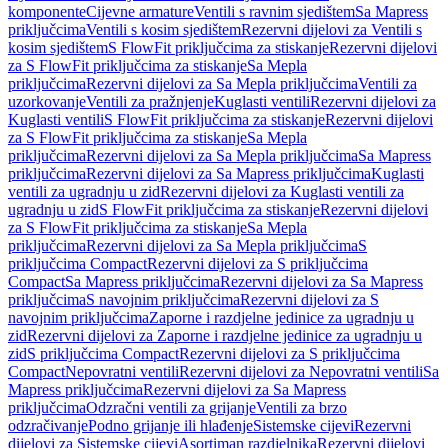
komponente
Cijevne armature
Ventili s ravnim sjedištem
Sa Mapress
priključcima
Ventili s kosim sjedištem
Rezervni dijelovi za Ventili s
kosim sjedištem
S FlowFit priključcima za stiskanje
Rezervni dijelovi
za S FlowFit priključcima za stiskanje
Sa Mepla
priključcima
Rezervni dijelovi za Sa Mepla priključcima
Ventili za
uzorkovanje
Ventili za pražnjenje
Kuglasti ventili
Rezervni dijelovi za
Kuglasti ventili
S FlowFit priključcima za stiskanje
Rezervni dijelovi
za S FlowFit priključcima za stiskanje
Sa Mepla
priključcima
Rezervni dijelovi za Sa Mepla priključcima
Sa Mapress
priključcima
Rezervni dijelovi za Sa Mapress priključcima
Kuglasti
ventili za ugradnju u zid
Rezervni dijelovi za Kuglasti ventili za
ugradnju u zid
S FlowFit priključcima za stiskanje
Rezervni dijelovi
za S FlowFit priključcima za stiskanje
Sa Mepla
priključcima
Rezervni dijelovi za Sa Mepla priključcima
S
priključcima Compact
Rezervni dijelovi za S priključcima
Compact
Sa Mapress priključcima
Rezervni dijelovi za Sa Mapress
priključcima
S navojnim priključcima
Rezervni dijelovi za S
navojnim priključcima
Zaporne i razdjelne jedinice za ugradnju u
zid
Rezervni dijelovi za Zaporne i razdjelne jedinice za ugradnju u
zid
S priključcima Compact
Rezervni dijelovi za S priključcima
Compact
Nepovratni ventili
Rezervni dijelovi za Nepovratni ventili
Sa
Mapress priključcima
Rezervni dijelovi za Sa Mapress
priključcima
Odzračni ventili za grijanje
Ventili za brzo
odzračivanje
Podno grijanje ili hlađenje
Sistemske cijevi
Rezervni
dijelovi za Sistemske cijevi
Asortiman razdjelnika
Rezervni dijelovi