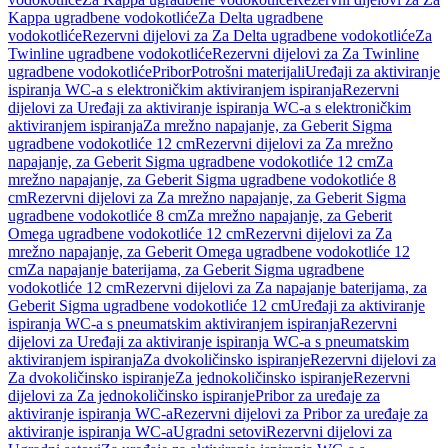
Kappa ugradbene vodokotliće
Za Delta ugradbene
vodokotliće
Rezervni dijelovi za Za Delta ugradbene vodokotliće
Za
Twinline ugradbene vodokotliće
Rezervni dijelovi za Za Twinline
ugradbene vodokotliće
Pribor
Potrošni materijali
Uređaji za aktiviranje
ispiranja WC-a s elektroničkim aktiviranjem ispiranja
Rezervni
dijelovi za Uređaji za aktiviranje ispiranja WC-a s elektroničkim
aktiviranjem ispiranja
Za mrežno napajanje, za Geberit Sigma
ugradbene vodokotliće 12 cm
Rezervni dijelovi za Za mrežno
napajanje, za Geberit Sigma ugradbene vodokotliće 12 cm
Za
mrežno napajanje, za Geberit Sigma ugradbene vodokotliće 8
cm
Rezervni dijelovi za Za mrežno napajanje, za Geberit Sigma
ugradbene vodokotliće 8 cm
Za mrežno napajanje, za Geberit
Omega ugradbene vodokotliće 12 cm
Rezervni dijelovi za Za
mrežno napajanje, za Geberit Omega ugradbene vodokotliće 12
cm
Za napajanje baterijama, za Geberit Sigma ugradbene
vodokotliće 12 cm
Rezervni dijelovi za Za napajanje baterijama, za
Geberit Sigma ugradbene vodokotliće 12 cm
Uređaji za aktiviranje
ispiranja WC-a s pneumatskim aktiviranjem ispiranja
Rezervni
dijelovi za Uređaji za aktiviranje ispiranja WC-a s pneumatskim
aktiviranjem ispiranja
Za dvokoličinsko ispiranje
Rezervni dijelovi za
Za dvokoličinsko ispiranje
Za jednokoličinsko ispiranje
Rezervni
dijelovi za Za jednokoličinsko ispiranje
Pribor za uređaje za
aktiviranje ispiranja WC-a
Rezervni dijelovi za Pribor za uređaje za
aktiviranje ispiranja WC-a
Ugradni setovi
Rezervni dijelovi za