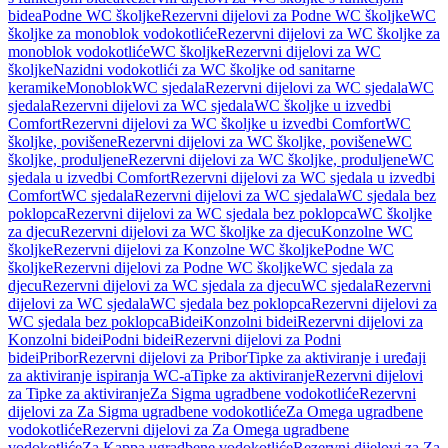
bidea
Podne WC školjke
Rezervni dijelovi za Podne WC školjke
WC
školjke za monoblok vodokotliće
Rezervni dijelovi za WC školjke za
monoblok vodokotliće
WC školjke
Rezervni dijelovi za WC
školjke
Nazidni vodokotlići za WC školjke od sanitarne
keramike
Monoblok
WC sjedala
Rezervni dijelovi za WC sjedala
WC
sjedala
Rezervni dijelovi za WC sjedala
WC školjke u izvedbi
Comfort
Rezervni dijelovi za WC školjke u izvedbi Comfort
WC
školjke, povišene
Rezervni dijelovi za WC školjke, povišene
WC
školjke, produljene
Rezervni dijelovi za WC školjke, produljene
WC
sjedala u izvedbi Comfort
Rezervni dijelovi za WC sjedala u izvedbi
Comfort
WC sjedala
Rezervni dijelovi za WC sjedala
WC sjedala bez
poklopca
Rezervni dijelovi za WC sjedala bez poklopca
WC školjke
za djecu
Rezervni dijelovi za WC školjke za djecu
Konzolne WC
školjke
Rezervni dijelovi za Konzolne WC školjke
Podne WC
školjke
Rezervni dijelovi za Podne WC školjke
WC sjedala za
djecu
Rezervni dijelovi za WC sjedala za djecu
WC sjedala
Rezervni
dijelovi za WC sjedala
WC sjedala bez poklopca
Rezervni dijelovi za
WC sjedala bez poklopca
Bidei
Konzolni bidei
Rezervni dijelovi za
Konzolni bidei
Podni bidei
Rezervni dijelovi za Podni
bidei
Pribor
Rezervni dijelovi za Pribor
Tipke za aktiviranje i uređaji
za aktiviranje ispiranja WC-a
Tipke za aktiviranje
Rezervni dijelovi
za Tipke za aktiviranje
Za Sigma ugradbene vodokotliće
Rezervni
dijelovi za Za Sigma ugradbene vodokotliće
Za Omega ugradbene
vodokotliće
Rezervni dijelovi za Za Omega ugradbene
vodokotliće
Za Kappa ugradbene vodokotliće
Rezervni dijelovi za Za