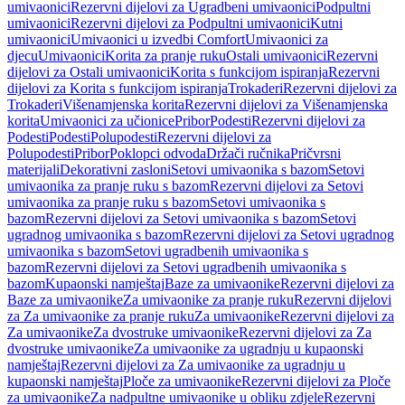
umivaonici
Rezervni dijelovi za Ugradbeni umivaonici
Podpultni
umivaonici
Rezervni dijelovi za Podpultni umivaonici
Kutni
umivaonici
Umivaonici u izvedbi Comfort
Umivaonici za
djecu
Umivaonici
Korita za pranje ruku
Ostali umivaonici
Rezervni
dijelovi za Ostali umivaonici
Korita s funkcijom ispiranja
Rezervni
dijelovi za Korita s funkcijom ispiranja
Trokaderi
Rezervni dijelovi za
Trokaderi
Višenamjenska korita
Rezervni dijelovi za Višenamjenska
korita
Umivaonici za učionice
Pribor
Podesti
Rezervni dijelovi za
Podesti
Podesti
Polupodesti
Rezervni dijelovi za
Polupodesti
Pribor
Poklopci odvoda
Držači ručnika
Pričvrsni
materijali
Dekorativni zasloni
Setovi umivaonika s bazom
Setovi
umivaonika za pranje ruku s bazom
Rezervni dijelovi za Setovi
umivaonika za pranje ruku s bazom
Setovi umivaonika s
bazom
Rezervni dijelovi za Setovi umivaonika s bazom
Setovi
ugradnog umivaonika s bazom
Rezervni dijelovi za Setovi ugradnog
umivaonika s bazom
Setovi ugradbenih umivaonika s
bazom
Rezervni dijelovi za Setovi ugradbenih umivaonika s
bazom
Kupaonski namještaj
Baze za umivaonike
Rezervni dijelovi za
Baze za umivaonike
Za umivaonike za pranje ruku
Rezervni dijelovi
za Za umivaonike za pranje ruku
Za umivaonike
Rezervni dijelovi za
Za umivaonike
Za dvostruke umivaonike
Rezervni dijelovi za Za
dvostruke umivaonike
Za umivaonike za ugradnju u kupaonski
namještaj
Rezervni dijelovi za Za umivaonike za ugradnju u
kupaonski namještaj
Ploče za umivaonike
Rezervni dijelovi za Ploče
za umivaonike
Za nadpultne umivaonike u obliku zdjele
Rezervni