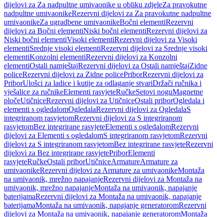
dijelovi za Za nadpultne umivaonike u obliku zdjele
Za pravokutne
nadpultne umivaonike
Rezervni dijelovi za Za pravokutne nadpultne
umivaonike
Za ugradbene umivaonike
Bočni elementi
Rezervni
dijelovi za Bočni elementi
Niski bočni elementi
Rezervni dijelovi za
Niski bočni elementi
Visoki elementi
Rezervni dijelovi za Visoki
elementi
Srednje visoki elementi
Rezervni dijelovi za Srednje visoki
elementi
Konzolni elementi
Rezervni dijelovi za Konzolni
elementi
Ostali namještaj
Rezervni dijelovi za Ostali namještaj
Zidne
police
Rezervni dijelovi za Zidne police
Pribor
Rezervni dijelovi za
Pribor
Ulošci za ladice i kutije za odlaganje stvari
Držači ručnika i
vješalice za ručnike
Elementi rasvjete
Ručke
Setovi nogu
Magnetne
ploče
Utičnice
Rezervni dijelovi za Utičnice
Ostali pribor
Ogledala i
elementi s ogledalom
Ogledala
Rezervni dijelovi za Ogledala
S
integriranom rasvjetom
Rezervni dijelovi za S integriranom
rasvjetom
Bez integrirane rasvjete
Elementi s ogledalom
Rezervni
dijelovi za Elementi s ogledalom
S integriranom rasvjetom
Rezervni
dijelovi za S integriranom rasvjetom
Bez integrirane rasvjete
Rezervni
dijelovi za Bez integrirane rasvjete
Pribor
Elementi
rasvjete
Ručke
Ostali pribor
Utičnice
Armature
Armature za
umivaonike
Rezervni dijelovi za Armature za umivaonike
Montaža
na umivaonik, mrežno napajanje
Rezervni dijelovi za Montaža na
umivaonik, mrežno napajanje
Montaža na umivaonik, napajanje
baterijama
Rezervni dijelovi za Montaža na umivaonik, napajanje
baterijama
Montaža na umivaonik, napajanje generatorom
Rezervni
dijelovi za Montaža na umivaonik, napajanje generatorom
Montaža