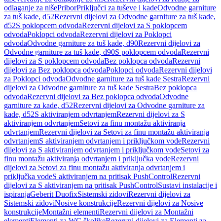
odlaganje za niše
Pribor
Priključci za tuševe i kade
Odvodne garniture
za tuš kade, d52
Rezervni dijelovi za Odvodne garniture za tuš kade,
d52
S poklopcem odvoda
Rezervni dijelovi za S poklopcem
odvoda
Poklopci odvoda
Rezervni dijelovi za Poklopci
odvoda
Odvodne garniture za tuš kade, d90
Rezervni dijelovi za
Odvodne garniture za tuš kade, d90
S poklopcem odvoda
Rezervni
dijelovi za S poklopcem odvoda
Bez poklopca odvoda
Rezervni
dijelovi za Bez poklopca odvoda
Poklopci odvoda
Rezervni dijelovi
za Poklopci odvoda
Odvodne garniture za tuš kade Sestra
Rezervni
dijelovi za Odvodne garniture za tuš kade Sestra
Bez poklopca
odvoda
Rezervni dijelovi za Bez poklopca odvoda
Odvodne
garniture za kade, d52
Rezervni dijelovi za Odvodne garniture za
kade, d52
S aktiviranjem odvrtanjem
Rezervni dijelovi za S
aktiviranjem odvrtanjem
Setovi za finu montažu aktiviranja
odvrtanjem
Rezervni dijelovi za Setovi za finu montažu aktiviranja
odvrtanjem
S aktiviranjem odvrtanjem i priključkom vode
Rezervni
dijelovi za S aktiviranjem odvrtanjem i priključkom vode
Setovi za
finu montažu aktiviranja odvrtanjem i priključka vode
Rezervni
dijelovi za Setovi za finu montažu aktiviranja odvrtanjem i
priključka vode
S aktiviranjem na pritisak PushControl
Rezervni
dijelovi za S aktiviranjem na pritisak PushControl
Sustavi instalacije i
ispiranja
Geberit Duofix
Sistemski zidovi
Rezervni dijelovi za
Sistemski zidovi
Nosive konstrukcije
Rezervni dijelovi za Nosive
konstrukcije
Montažni elementi
Rezervni dijelovi za Montažni
elementi
Elementi za WC školjke
Rezervni dijelovi za Elementi za