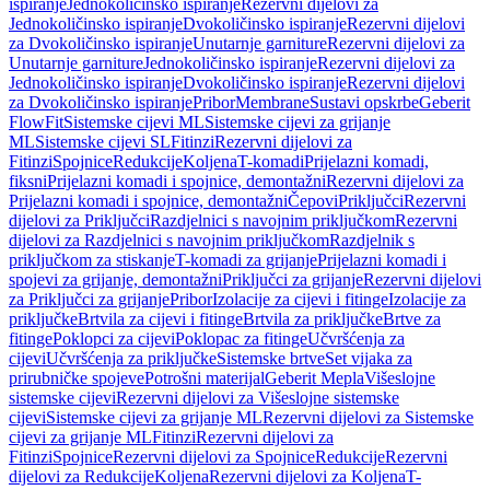
ispiranje
Jednokoličinsko ispiranje
Rezervni dijelovi za
Jednokoličinsko ispiranje
Dvokoličinsko ispiranje
Rezervni dijelovi
za Dvokoličinsko ispiranje
Unutarnje garniture
Rezervni dijelovi za
Unutarnje garniture
Jednokoličinsko ispiranje
Rezervni dijelovi za
Jednokoličinsko ispiranje
Dvokoličinsko ispiranje
Rezervni dijelovi
za Dvokoličinsko ispiranje
Pribor
Membrane
Sustavi opskrbe
Geberit
FlowFit
Sistemske cijevi ML
Sistemske cijevi za grijanje
ML
Sistemske cijevi SL
Fitinzi
Rezervni dijelovi za
Fitinzi
Spojnice
Redukcije
Koljena
T-komadi
Prijelazni komadi,
fiksni
Prijelazni komadi i spojnice, demontažni
Rezervni dijelovi za
Prijelazni komadi i spojnice, demontažni
Čepovi
Priključci
Rezervni
dijelovi za Priključci
Razdjelnici s navojnim priključkom
Rezervni
dijelovi za Razdjelnici s navojnim priključkom
Razdjelnik s
priključkom za stiskanje
T-komadi za grijanje
Prijelazni komadi i
spojevi za grijanje, demontažni
Priključci za grijanje
Rezervni dijelovi
za Priključci za grijanje
Pribor
Izolacije za cijevi i fitinge
Izolacije za
priključke
Brtvila za cijevi i fitinge
Brtvila za priključke
Brtve za
fitinge
Poklopci za cijevi
Poklopac za fitinge
Učvršćenja za
cijevi
Učvršćenja za priključke
Sistemske brtve
Set vijaka za
prirubničke spojeve
Potrošni materijal
Geberit Mepla
Višeslojne
sistemske cijevi
Rezervni dijelovi za Višeslojne sistemske
cijevi
Sistemske cijevi za grijanje ML
Rezervni dijelovi za Sistemske
cijevi za grijanje ML
Fitinzi
Rezervni dijelovi za
Fitinzi
Spojnice
Rezervni dijelovi za Spojnice
Redukcije
Rezervni
dijelovi za Redukcije
Koljena
Rezervni dijelovi za Koljena
T-