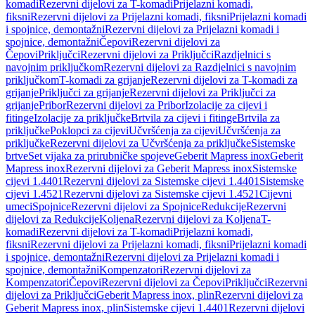
komadi
Rezervni dijelovi za T-komadi
Prijelazni komadi,
fiksni
Rezervni dijelovi za Prijelazni komadi, fiksni
Prijelazni komadi
i spojnice, demontažni
Rezervni dijelovi za Prijelazni komadi i
spojnice, demontažni
Čepovi
Rezervni dijelovi za
Čepovi
Priključci
Rezervni dijelovi za Priključci
Razdjelnici s
navojnim priključkom
Rezervni dijelovi za Razdjelnici s navojnim
priključkom
T-komadi za grijanje
Rezervni dijelovi za T-komadi za
grijanje
Priključci za grijanje
Rezervni dijelovi za Priključci za
grijanje
Pribor
Rezervni dijelovi za Pribor
Izolacije za cijevi i
fitinge
Izolacije za priključke
Brtvila za cijevi i fitinge
Brtvila za
priključke
Poklopci za cijevi
Učvršćenja za cijevi
Učvršćenja za
priključke
Rezervni dijelovi za Učvršćenja za priključke
Sistemske
brtve
Set vijaka za prirubničke spojeve
Geberit Mapress inox
Geberit
Mapress inox
Rezervni dijelovi za Geberit Mapress inox
Sistemske
cijevi 1.4401
Rezervni dijelovi za Sistemske cijevi 1.4401
Sistemske
cijevi 1.4521
Rezervni dijelovi za Sistemske cijevi 1.4521
Cijevni
umeci
Spojnice
Rezervni dijelovi za Spojnice
Redukcije
Rezervni
dijelovi za Redukcije
Koljena
Rezervni dijelovi za Koljena
T-
komadi
Rezervni dijelovi za T-komadi
Prijelazni komadi,
fiksni
Rezervni dijelovi za Prijelazni komadi, fiksni
Prijelazni komadi
i spojnice, demontažni
Rezervni dijelovi za Prijelazni komadi i
spojnice, demontažni
Kompenzatori
Rezervni dijelovi za
Kompenzatori
Čepovi
Rezervni dijelovi za Čepovi
Priključci
Rezervni
dijelovi za Priključci
Geberit Mapress inox, plin
Rezervni dijelovi za
Geberit Mapress inox, plin
Sistemske cijevi 1.4401
Rezervni dijelovi