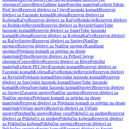
obujmice
Čepovi
Brtve
Zaštitne kape
Potrošni materijal
Geberit Silent-
Pro
Cijevi
Rezervni dijelovi za Cijevi
Fazonski komadi
Rezervni
dijelovi za Fazonski komadi
Koljena
Rezervni dijelovi za
Koljena
Račve
Rezervni dijelovi za Račve
Redukcije
Rezervni dijelovi
za Redukcije
Revizije
Rezervni dijelovi za Revizije
SuperTube
fazonski komadi
Rezervni dijelovi za SuperTube fazonski
komadi
Koljena
Rezervni dijelovi za Koljena
Račve
Rezervni dijelovi
za Račve
Spojevi
Rezervni dijelovi za Spojevi
Natične
spojnice
Rezervni dijelovi za Natične spojnice
Kandžaste
spojnice
Prijelazni komadi za prijelaz na druge
materijale
Pribor
Rezervni dijelovi za Pribor
Cijevne
obujmice
Čepovi
Brtve
Rezervni dijelovi za Brtve
Potrošni
materijal
Geberit PE
Cijevi
Fazonski komadi
Rezervni dijelovi za
Fazonski komadi
Koljena
Račve
Redukcije
Revizije
Rezervni dijelovi
za Revizije
Prijelazni komadi
Specijalni fazonski komadi
Rezervni
dijelovi za Specijalni fazonski komadi
SuperTube fazonski
komadi
Koljena
Specijalni fazonski komadi
Spojevi
Rezervni dijelovi
za Spojevi
Zavareni spojevi
Natične spojnice
Rezervni dijelovi za
Natične spojnice
Prijelazni komadi za prijelaz na druge
materijale
Rezervni dijelovi za Prijelazni komadi za prijelaz na druge
materijale
Vijčani spojevi
Rezervni dijelovi za Vijčani
spojevi
Prirubnički spojevi
Rubne veze
Priključci za uređaje
Rezervni
dijelovi za Priključci za uređaje
Priključna koljena
Rezervni dijelovi
za Priključna koljena
Priključne spojnice
Rezervni dijelovi za
Priključne spojnice
Spojni komadi
Rezervni dijelovi za Spojni