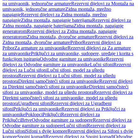
na umivaonik, jednoručne armature
Rezervni dijelovi za Montaža na
umivaonik, jednoručne armature
Zidna montaža, mrežno
napajanje
Rezervni dijelovi za Zidna montaža, mrežno
napajanje
Zidna montaža, napajanje baterijama
Rezervni dijelovi za
Zidna montaža, napajanje baterijama
Zidna montaža, napajanje
generatorom
Rezervni dijelovi za Zidna montaža, napajanje
generatorom
Zidna montaža, dvoručne armature
Rezervni dijelovi za
Zidna montaža, dvoručne armature
Pribor
Rezervni dijelovi za
Pribor
Za armature za umivaonike
Rezervni dijelovi za Za armature
za umivaonike
Priključci za umivaonike, sudopere, uređaje i korita s
funkcijom ispiranja
Odvodne garniture za umivaonike
Rezervni
dijelovi za Odvodne garniture za umivaonike
Lučni sifoni
Rezervni
dijelovi za Lučni sifoni
Lučni sifoni, model za uštedu
prostora
Rezervni dijelovi za Lučni sifoni, model za uštedu
prostora
Direktni samočisteći sifoni za umivaonike
Rezervni dijelovi
za Direktni samočisteći sifoni za umivaonike
Direktni samočisteći
sifoni za umivaonike, model za uštedu prostora
Rezervni dijelovi za
Direktni samočisteći sifoni za umivaonike, model za uštedu
prostora
Ugradbeni sifoni
Rezervni dijelovi za Ugradbeni
sifoni
Priključci za umivaonike
Rezervni dijelovi za Priključci za
umivaonike
Poklopci
Priključci
Rezervni dijelovi za
Priključci
Brtve
Odvodne garniture za sudopere
Rezervni dijelovi za
Odvodne garniture za sudopere
Lučni sifoni
Rezervni dijelovi za
Lučni sifoni
Sifoni s dvije komore
Rezervni dijelovi za Sifoni s dvije
komore
Spojni komadi
Rezervni dijelovi za Spojni komadi
Odvodne