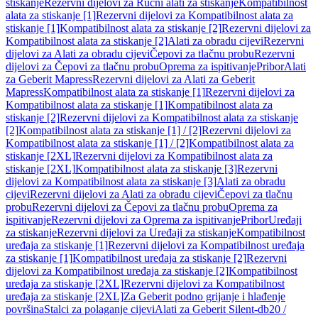
stiskanje
Rezervni dijelovi za Ručni alati za stiskanje
Kompatibilnost
alata za stiskanje [1]
Rezervni dijelovi za Kompatibilnost alata za
stiskanje [1]
Kompatibilnost alata za stiskanje [2]
Rezervni dijelovi za
Kompatibilnost alata za stiskanje [2]
Alati za obradu cijevi
Rezervni
dijelovi za Alati za obradu cijevi
Čepovi za tlačnu probu
Rezervni
dijelovi za Čepovi za tlačnu probu
Oprema za ispitivanje
Pribor
Alati
za Geberit Mapress
Rezervni dijelovi za Alati za Geberit
Mapress
Kompatibilnost alata za stiskanje [1]
Rezervni dijelovi za
Kompatibilnost alata za stiskanje [1]
Kompatibilnost alata za
stiskanje [2]
Rezervni dijelovi za Kompatibilnost alata za stiskanje
[2]
Kompatibilnost alata za stiskanje [1] / [2]
Rezervni dijelovi za
Kompatibilnost alata za stiskanje [1] / [2]
Kompatibilnost alata za
stiskanje [2XL]
Rezervni dijelovi za Kompatibilnost alata za
stiskanje [2XL]
Kompatibilnost alata za stiskanje [3]
Rezervni
dijelovi za Kompatibilnost alata za stiskanje [3]
Alati za obradu
cijevi
Rezervni dijelovi za Alati za obradu cijevi
Čepovi za tlačnu
probu
Rezervni dijelovi za Čepovi za tlačnu probu
Oprema za
ispitivanje
Rezervni dijelovi za Oprema za ispitivanje
Pribor
Uređaji
za stiskanje
Rezervni dijelovi za Uređaji za stiskanje
Kompatibilnost
uređaja za stiskanje [1]
Rezervni dijelovi za Kompatibilnost uređaja
za stiskanje [1]
Kompatibilnost uređaja za stiskanje [2]
Rezervni
dijelovi za Kompatibilnost uređaja za stiskanje [2]
Kompatibilnost
uređaja za stiskanje [2XL]
Rezervni dijelovi za Kompatibilnost
uređaja za stiskanje [2XL]
Za Geberit podno grijanje i hlađenje
površina
Stalci za polaganje cijevi
Alati za Geberit Silent-db20 /