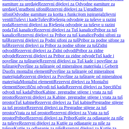
garniture za uređaje
Rezervni dijelovi za Odvodne garniture za
uređaje
Ugradbeni sifoni
Rezervni dijelovi za Ugradbeni
sifoni
Odvodne garniture za korita s funkcijom ispiranja
Izljevni
ventili
Tuševi i kade
Tuševi
Rješenja odvodnje za tuševe u razini
poda
Rezervni dijelovi za Rješenja odvodnje za tuševe u razini
poda
Tuš kanalice
Rezervni dijelovi za Tuš kanalice
Pribor za tuš
kanalice
Rezervni dijelovi za Pribor za tuš kanalice
Podni sifoni za
tuš
Rezervni dijelovi za Podni sifoni za tuš
Pribor za podne sifone za
tuš
Rezervni dijelovi za Pribor za podne sifone za tuš
Zidni
odvodi
Rezervni dijelovi za Zidni odvodi
Pribor za zidne
odvode
Rezervni dijelovi za Pribor za zidne odvode
Tuš kade i
površine za tuširanje
Rezervni dijelovi za Tuš kade i površine za
tuširanje
Površine za tuširanje od mineralnog materijala i Geberit
Duofix montažni elementi
Površine za tuširanje od mineralnog
materijala
Rezervni dijelovi za Površine za tuširanje od mineralnog
materijala
Montažni elementi
Rezervni dijelovi za Montažni
elementi
Specifični odvodi tuš kada
Rezervni dijelovi za Specifični
odvodi tuš kada
Pribor
Kabine, pregradne stijene i vrata za tuš
prostor
Rezervni dijelovi za Kabine, pregradne stijene i vrata za tuš
prostor
Tuš kabine
Rezervni dijelovi za Tuš kabine
Pregradne stijene
za tuš prostor
Rezervni dijelovi za Pregradne stijene za tuš
prostor
Vrata za tuš prostor
Rezervni dijelovi za Vrata za tuš
prostor
Pribor
Rezervni dijelovi za Pribor
Kutije za odlaganje za niše
za tuševe
Rezervni dijelovi za Kutije za odlaganje za niše za
tuševe
Kutije za odlaganje za niše
Rezervni dijelovi za Kutije za