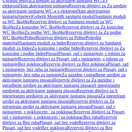
Ugradni setovi
Za uređaje za aktiviranje ispiranja WC-a s
elektroničkim aktiviranjem ispiranja
Rezervni dijelovi za Za uređaje
za aktiviranje ispiranja WC-a s elektroničkim aktiviranjem
ispiranja
Spojevi
Geberit Monolith sanitarni moduli
Sanitarni moduli
za WC školjke
Rezervni dijelovi za Sanitarni moduli za WC
školjke
Za konzolne WC školjke
Rezervni dijelovi za Za konzolne
WC školjke
Za podne WC školjke
Rezervni dijelovi za Za podne
WC školjke
Pribor
Rezervni dijelovi za Pribor
Potrošni
materijali
Sanitarni moduli za bidee
Rezervni dijelovi za Sanitarni
moduli za bidee
Za konzolne i podne bidee
Rezervni dijelovi za Za
konzolne i podne bidee
Pisoari
Pisoari, rad s ispiranjem, s rubom za
ispiranje
Rezervni dijelovi za Pisoari, rad s ispiranjem, s rubom za
ispiranje
Bez poklopca
Rezervni dijelovi za Bez poklopca
Pisoari, rad
s ispiranjem, bez ruba za ispiranje
Rezervni dijelovi za Pisoari, rad s
ispiranjem, bez ruba za ispiranje
Za nazidne i ugradbene uređaje za
aktiviranje ispiranja pisoara
Rezervni dijelovi za Za nazidne i
ugradbene uređaje za aktiviranje ispiranja pisoara
S integriranim
uređajem za aktiviranje ispiranja pisoara
Rezervni dijelovi za S
integriranim uređajem za aktiviranje ispiranja pisoara
Za integrirani
uređaj za aktiviranje ispiranja pisoara
Rezervni dijelovi za Za
integrirani uređaj za aktiviranje ispiranja pisoara
Pisoari, rad s
ispiranjem, s poklopcem / za poklopac
Rezervni dijelovi za Pisoari,
rad s ispiranjem, s poklopcem / za poklopac
Bez ruba
Rezervni
dijelovi za Bez ruba
Pisoari, rad bez vode
Rezervni dijelovi za
Pisoari, rad bez vode
Bez poklopca
Rezervni dijelovi za Bez