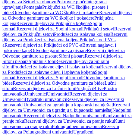
dijelovi za Setovi za obnovu
Pokrovne ploče
Integrirana
upravljanja
Pomagala
Priključci za WC školjke, pisoare i
bidee
Odvodne garniture za WC školjke i trokadere
Rezervni dijelovi
za Odvodne garniture za WC školjke i trokadere
Priključna
koljena
Rezervni dijelovi za Priključna koljena
Spojni
komadi
Rezervni dijelovi za Spojni komadi
Priključni setovi
Rezervni
dijelovi za Priključni setovi
Produžeci za isplavna koljena
Rezervni
dijelovi za Produžeci za isplavna koljena
Priključci od PVC-
a
Rezervni dijelovi za Priključci od PVC-a
Brtveni naglavci i
pokrovne kape
Odvodne garniture za pisoare
Rezervni dijelovi za
Odvodne garniture za pisoare
Sifoni pisoara
Rezervni dijelovi za
Sifoni pisoara
Spiralni sifoni
Rezervni dijelovi za Spiralni
sifoni
Produžeci za isplavne cijevi i isplavna koljena
Rezervni dijelovi
za Produžeci za isplavne cijevi i isplavna koljena
Spojni
komadi
Rezervni dijelovi za Spojni komadi
Odvodne garniture za
bidee
Rezervni dijelovi za Odvodne garniture za bidee
Lučni
sifoni
Rezervni dijelovi za Lučni sifoni
Priključci
Brtve
Prostor
umivaonika
Umivaonici
Umivaonici
Rezervni dijelovi za
Umivaonici
Dvostruki umivaonici
Rezervni dijelovi za Dvostruki
umivaonici
Umivaonici za ugradnju u kupaonski namještaj
Rezervni
dijelovi za Umivaonici za ugradnju u kupaonski namještaj
Nadpultni
umivaonici
Rezervni dijelovi za Nadpultni umivaonici
Umivaonici za
pranje ruku
Rezervni dijelovi za Umivaonici za pranje ruku
Kutni
umivaonici za pranje ruku
Poluugradbeni umivaonici
Rezervni
dijelovi za Poluugradbeni umivaonici
Ugradbeni