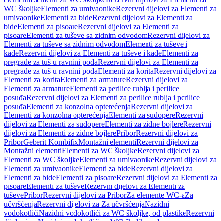
WC školjke
Elementi za umivaonike
Rezervni dijelovi za Elementi za
umivaonike
Elementi za bide
Rezervni dijelovi za Elementi za
bide
Elementi za pisoare
Rezervni dijelovi za Elementi za
pisoare
Elementi za tuševe sa zidnim odvodom
Rezervni dijelovi za
Elementi za tuševe sa zidnim odvodom
Elementi za tuševe i
kade
Rezervni dijelovi za Elementi za tuševe i kade
Elementi za
pregrade za tuš u ravnini poda
Rezervni dijelovi za Elementi za
pregrade za tuš u ravnini poda
Elementi za korita
Rezervni dijelovi za
Elementi za korita
Elementi za armature
Rezervni dijelovi za
Elementi za armature
Elementi za perilice rublja i perilice
posuđa
Rezervni dijelovi za Elementi za perilice rublja i perilice
posuđa
Elementi za konzolna opterećenja
Rezervni dijelovi za
Elementi za konzolna opterećenja
Elementi za sudopere
Rezervni
dijelovi za Elementi za sudopere
Elementi za zidne bojlere
Rezervni
dijelovi za Elementi za zidne bojlere
Pribor
Rezervni dijelovi za
Pribor
Geberit Kombifix
Montažni elementi
Rezervni dijelovi za
Montažni elementi
Elementi za WC školjke
Rezervni dijelovi za
Elementi za WC školjke
Elementi za umivaonike
Rezervni dijelovi za
Elementi za umivaonike
Elementi za bide
Rezervni dijelovi za
Elementi za bide
Elementi za pisoare
Rezervni dijelovi za Elementi za
pisoare
Elementi za tuševe
Rezervni dijelovi za Elementi za
tuševe
Pribor
Rezervni dijelovi za Pribor
Za elemente WC-a
Za
učvršćenja
Rezervni dijelovi za Za učvršćenja
Nazidni
vodokotlići
Nazidni vodokotlići za WC školjke, od plastike
Rezervni