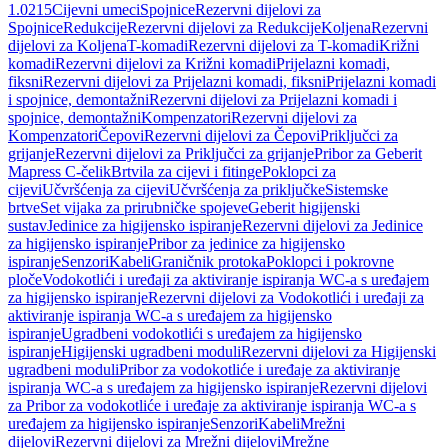
1.0215
Cijevni umeci
Spojnice
Rezervni dijelovi za
Spojnice
Redukcije
Rezervni dijelovi za Redukcije
Koljena
Rezervni
dijelovi za Koljena
T-komadi
Rezervni dijelovi za T-komadi
Križni
komadi
Rezervni dijelovi za Križni komadi
Prijelazni komadi,
fiksni
Rezervni dijelovi za Prijelazni komadi, fiksni
Prijelazni komadi
i spojnice, demontažni
Rezervni dijelovi za Prijelazni komadi i
spojnice, demontažni
Kompenzatori
Rezervni dijelovi za
Kompenzatori
Čepovi
Rezervni dijelovi za Čepovi
Priključci za
grijanje
Rezervni dijelovi za Priključci za grijanje
Pribor za Geberit
Mapress C-čelik
Brtvila za cijevi i fitinge
Poklopci za
cijevi
Učvršćenja za cijevi
Učvršćenja za priključke
Sistemske
brtve
Set vijaka za prirubničke spojeve
Geberit higijenski
sustav
Jedinice za higijensko ispiranje
Rezervni dijelovi za Jedinice
za higijensko ispiranje
Pribor za jedinice za higijensko
ispiranje
Senzori
Kabeli
Graničnik protoka
Poklopci i pokrovne
ploče
Vodokotlići i uređaji za aktiviranje ispiranja WC-a s uređajem
za higijensko ispiranje
Rezervni dijelovi za Vodokotlići i uređaji za
aktiviranje ispiranja WC-a s uređajem za higijensko
ispiranje
Ugradbeni vodokotlići s uređajem za higijensko
ispiranje
Higijenski ugradbeni moduli
Rezervni dijelovi za Higijenski
ugradbeni moduli
Pribor za vodokotliće i uređaje za aktiviranje
ispiranja WC-a s uređajem za higijensko ispiranje
Rezervni dijelovi
za Pribor za vodokotliće i uređaje za aktiviranje ispiranja WC-a s
uređajem za higijensko ispiranje
Senzori
Kabeli
Mrežni
dijelovi
Rezervni dijelovi za Mrežni dijelovi
Mrežne