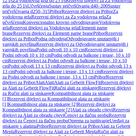
12 l/s
Za vodolovna grla do 25 l/s
Rezervni dijelovi za Za vodolovna
grla do 25 l/s
Učvršćenja
Sustav pričvršćivanja d40–200
Sustav
pričvršćivanja d250–315
Pribor
Rezervni dijelovi za Pribor
Za
vodolovna grla
Rezervni dijelovi za Za vodolovna grla
Za
učvršćenja
Konvencionalno krovno odvodnjavanje
Vodolovna
grla
Rezervni dijelovi za Vodolovna grla
Elementi parne
brane
Rezervni dijelovi za Elementi parne brane
Pribor
Rezervni
dijelovi za Pribor
Podna odvodnja
Odvodnjavanje unutarnjih i
vanjskih površina
Rezervni dijelovi za Odvodnjavanje unutarnjih i
vanjskih površina
Podni odvodi 10 x 10 cm
Rezervni dijelovi za
Podni odvodi 10 x 10 cm
Podni odvodi za balkone i terase, 10 x 10
cm
Rezervni dijelovi za Podni odvodi za balkone i terase, 10 x 10
cm
Podni odvodi 13 x 13 cm
Rezervni dijelovi za Podni odvodi 13 x
13 cm
Podni odvodi za balkone i terase, 13 x 13 cm
Rezervni dijelovi
za Podni odvodi za balkone i terase, 13 x 13 cm
Pribor
Rezervni
dijelovi za Pribor
Alati
Alati
Alati za Geberit FlowFit
Rezervni dijelovi
za Alati za Geberit FlowFit
Ručni alati za stiskanje
Rezervni dijelovi
za Ručni alati za stiskanje
Kompatibilnost alata za stiskanje
[1]
Rezervni dijelovi za Kompatibilnost alata za stiskanje
[1]
Kompatibilnost alata za stiskanje [2]
Rezervni dijelovi za
Kompatibilnost alata za stiskanje [2]
Alati za obradu cijevi
Rezervni
dijelovi za Alati za obradu cijevi
Čepovi za tlačnu probu
Rezervni
dijelovi za Čepovi za tlačnu probu
Oprema za ispitivanje
Uređaji za
stiskanje s alatima
Pribor
Rezervni dijelovi za Pribor
Alati za Geberit
Mepla
Rezervni dijelovi za Alati za Geberit Mepla
Ručni alati za