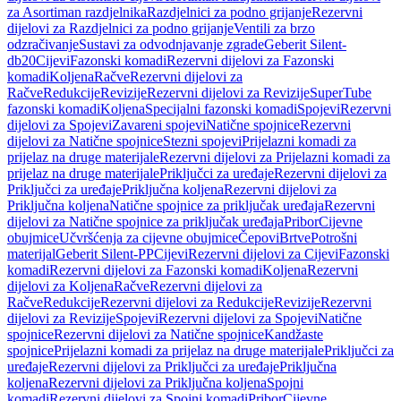
za Asortiman razdjelnika
Razdjelnici za podno grijanje
Rezervni
dijelovi za Razdjelnici za podno grijanje
Ventili za brzo
odzračivanje
Sustavi za odvodnjavanje zgrade
Geberit Silent-
db20
Cijevi
Fazonski komadi
Rezervni dijelovi za Fazonski
komadi
Koljena
Račve
Rezervni dijelovi za
Račve
Redukcije
Revizije
Rezervni dijelovi za Revizije
SuperTube
fazonski komadi
Koljena
Specijalni fazonski komadi
Spojevi
Rezervni
dijelovi za Spojevi
Zavareni spojevi
Natične spojnice
Rezervni
dijelovi za Natične spojnice
Stezni spojevi
Prijelazni komadi za
prijelaz na druge materijale
Rezervni dijelovi za Prijelazni komadi za
prijelaz na druge materijale
Priključci za uređaje
Rezervni dijelovi za
Priključci za uređaje
Priključna koljena
Rezervni dijelovi za
Priključna koljena
Natične spojnice za priključak uređaja
Rezervni
dijelovi za Natične spojnice za priključak uređaja
Pribor
Cijevne
obujmice
Učvršćenja za cijevne obujmice
Čepovi
Brtve
Potrošni
materijal
Geberit Silent-PP
Cijevi
Rezervni dijelovi za Cijevi
Fazonski
komadi
Rezervni dijelovi za Fazonski komadi
Koljena
Rezervni
dijelovi za Koljena
Račve
Rezervni dijelovi za
Račve
Redukcije
Rezervni dijelovi za Redukcije
Revizije
Rezervni
dijelovi za Revizije
Spojevi
Rezervni dijelovi za Spojevi
Natične
spojnice
Rezervni dijelovi za Natične spojnice
Kandžaste
spojnice
Prijelazni komadi za prijelaz na druge materijale
Priključci za
uređaje
Rezervni dijelovi za Priključci za uređaje
Priključna
koljena
Rezervni dijelovi za Priključna koljena
Spojni
komadi
Rezervni dijelovi za Spojni komadi
Pribor
Cijevne