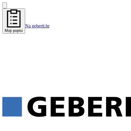
Na geberit.hr
Moji popisi