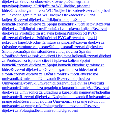
dijelovi za Setovi za obnovu
Pokrovne ploče
Integrirana
upravljanja
Pomagala
Priključci za WC školjke, pisoare i
bidee
Odvodne garniture za WC školjke i trokadere
Rezervni dijelovi
za Odvodne garniture za WC školjke i trokadere
Priključna
koljena
Rezervni dijelovi za Priključna koljena
Spojni
komadi
Rezervni dijelovi za Spojni komadi
Priključni setovi
Rezervni
dijelovi za Priključni setovi
Produžeci za isplavna koljena
Rezervni
dijelovi za Produžeci za isplavna koljena
Priključci od PVC-
a
Rezervni dijelovi za Priključci od PVC-a
Brtveni naglavci i
pokrovne kape
Odvodne garniture za pisoare
Rezervni dijelovi za
Odvodne garniture za pisoare
Sifoni pisoara
Rezervni dijelovi za
Sifoni pisoara
Spiralni sifoni
Rezervni dijelovi za Spiralni
sifoni
Produžeci za isplavne cijevi i isplavna koljena
Rezervni dijelovi
za Produžeci za isplavne cijevi i isplavna koljena
Spojni
komadi
Rezervni dijelovi za Spojni komadi
Odvodne garniture za
bidee
Rezervni dijelovi za Odvodne garniture za bidee
Lučni
sifoni
Rezervni dijelovi za Lučni sifoni
Priključci
Brtve
Prostor
umivaonika
Umivaonici
Umivaonici
Rezervni dijelovi za
Umivaonici
Dvostruki umivaonici
Rezervni dijelovi za Dvostruki
umivaonici
Umivaonici za ugradnju u kupaonski namještaj
Rezervni
dijelovi za Umivaonici za ugradnju u kupaonski namještaj
Nadpultni
umivaonici
Rezervni dijelovi za Nadpultni umivaonici
Umivaonici za
pranje ruku
Rezervni dijelovi za Umivaonici za pranje ruku
Kutni
umivaonici za pranje ruku
Poluugradbeni umivaonici
Rezervni
dijelovi za Poluugradbeni umivaonici
Ugradbeni