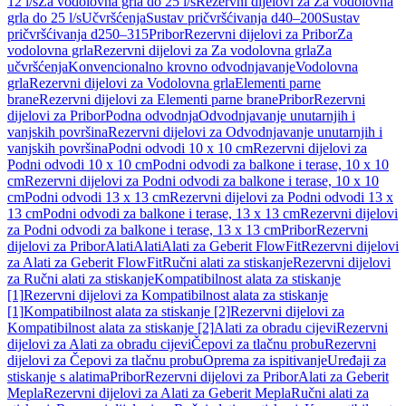
12 l/s
Za vodolovna grla do 25 l/s
Rezervni dijelovi za Za vodolovna
grla do 25 l/s
Učvršćenja
Sustav pričvršćivanja d40–200
Sustav
pričvršćivanja d250–315
Pribor
Rezervni dijelovi za Pribor
Za
vodolovna grla
Rezervni dijelovi za Za vodolovna grla
Za
učvršćenja
Konvencionalno krovno odvodnjavanje
Vodolovna
grla
Rezervni dijelovi za Vodolovna grla
Elementi parne
brane
Rezervni dijelovi za Elementi parne brane
Pribor
Rezervni
dijelovi za Pribor
Podna odvodnja
Odvodnjavanje unutarnjih i
vanjskih površina
Rezervni dijelovi za Odvodnjavanje unutarnjih i
vanjskih površina
Podni odvodi 10 x 10 cm
Rezervni dijelovi za
Podni odvodi 10 x 10 cm
Podni odvodi za balkone i terase, 10 x 10
cm
Rezervni dijelovi za Podni odvodi za balkone i terase, 10 x 10
cm
Podni odvodi 13 x 13 cm
Rezervni dijelovi za Podni odvodi 13 x
13 cm
Podni odvodi za balkone i terase, 13 x 13 cm
Rezervni dijelovi
za Podni odvodi za balkone i terase, 13 x 13 cm
Pribor
Rezervni
dijelovi za Pribor
Alati
Alati
Alati za Geberit FlowFit
Rezervni dijelovi
za Alati za Geberit FlowFit
Ručni alati za stiskanje
Rezervni dijelovi
za Ručni alati za stiskanje
Kompatibilnost alata za stiskanje
[1]
Rezervni dijelovi za Kompatibilnost alata za stiskanje
[1]
Kompatibilnost alata za stiskanje [2]
Rezervni dijelovi za
Kompatibilnost alata za stiskanje [2]
Alati za obradu cijevi
Rezervni
dijelovi za Alati za obradu cijevi
Čepovi za tlačnu probu
Rezervni
dijelovi za Čepovi za tlačnu probu
Oprema za ispitivanje
Uređaji za
stiskanje s alatima
Pribor
Rezervni dijelovi za Pribor
Alati za Geberit
Mepla
Rezervni dijelovi za Alati za Geberit Mepla
Ručni alati za