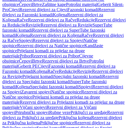
obujmice
Čepovi
Brtve
Zaštitne kape
Potrošni materijal
Geberit Silent-
Pro
Cijevi
Rezervni dijelovi za Cijevi
Fazonski komadi
Rezervni
dijelovi za Fazonski komadi
Koljena
Rezervni dijelovi za
Koljena
Račve
Rezervni dijelovi za Račve
Redukcije
Rezervni dijelovi
za Redukcije
Revizije
Rezervni dijelovi za Revizije
SuperTube
fazonski komadi
Rezervni dijelovi za SuperTube fazonski
komadi
Koljena
Rezervni dijelovi za Koljena
Račve
Rezervni dijelovi
za Račve
Spojevi
Rezervni dijelovi za Spojevi
Natične
spojnice
Rezervni dijelovi za Natične spojnice
Kandžaste
spojnice
Prijelazni komadi za prijelaz na druge
materijale
Pribor
Rezervni dijelovi za Pribor
Cijevne
obujmice
Čepovi
Brtve
Rezervni dijelovi za Brtve
Potrošni
materijal
Geberit PE
Cijevi
Fazonski komadi
Rezervni dijelovi za
Fazonski komadi
Koljena
Račve
Redukcije
Revizije
Rezervni dijelovi
za Revizije
Prijelazni komadi
Specijalni fazonski komadi
Rezervni
dijelovi za Specijalni fazonski komadi
SuperTube fazonski
komadi
Koljena
Specijalni fazonski komadi
Spojevi
Rezervni dijelovi
za Spojevi
Zavareni spojevi
Natične spojnice
Rezervni dijelovi za
Natične spojnice
Prijelazni komadi za prijelaz na druge
materijale
Rezervni dijelovi za Prijelazni komadi za prijelaz na druge
materijale
Vijčani spojevi
Rezervni dijelovi za Vijčani
spojevi
Prirubnički spojevi
Rubne veze
Priključci za uređaje
Rezervni
dijelovi za Priključci za uređaje
Priključna koljena
Rezervni dijelovi
za Priključna koljena
Priključne spojnice
Rezervni dijelovi za
Priključne spojnice
Spojni komadi
Rezervni dijelovi za Spojni