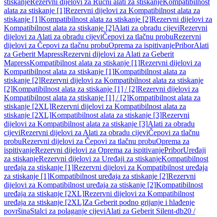
stiskanje
Rezervni dijelovi za Ručni alati za stiskanje
Kompatibilnost
alata za stiskanje [1]
Rezervni dijelovi za Kompatibilnost alata za
stiskanje [1]
Kompatibilnost alata za stiskanje [2]
Rezervni dijelovi za
Kompatibilnost alata za stiskanje [2]
Alati za obradu cijevi
Rezervni
dijelovi za Alati za obradu cijevi
Čepovi za tlačnu probu
Rezervni
dijelovi za Čepovi za tlačnu probu
Oprema za ispitivanje
Pribor
Alati
za Geberit Mapress
Rezervni dijelovi za Alati za Geberit
Mapress
Kompatibilnost alata za stiskanje [1]
Rezervni dijelovi za
Kompatibilnost alata za stiskanje [1]
Kompatibilnost alata za
stiskanje [2]
Rezervni dijelovi za Kompatibilnost alata za stiskanje
[2]
Kompatibilnost alata za stiskanje [1] / [2]
Rezervni dijelovi za
Kompatibilnost alata za stiskanje [1] / [2]
Kompatibilnost alata za
stiskanje [2XL]
Rezervni dijelovi za Kompatibilnost alata za
stiskanje [2XL]
Kompatibilnost alata za stiskanje [3]
Rezervni
dijelovi za Kompatibilnost alata za stiskanje [3]
Alati za obradu
cijevi
Rezervni dijelovi za Alati za obradu cijevi
Čepovi za tlačnu
probu
Rezervni dijelovi za Čepovi za tlačnu probu
Oprema za
ispitivanje
Rezervni dijelovi za Oprema za ispitivanje
Pribor
Uređaji
za stiskanje
Rezervni dijelovi za Uređaji za stiskanje
Kompatibilnost
uređaja za stiskanje [1]
Rezervni dijelovi za Kompatibilnost uređaja
za stiskanje [1]
Kompatibilnost uređaja za stiskanje [2]
Rezervni
dijelovi za Kompatibilnost uređaja za stiskanje [2]
Kompatibilnost
uređaja za stiskanje [2XL]
Rezervni dijelovi za Kompatibilnost
uređaja za stiskanje [2XL]
Za Geberit podno grijanje i hlađenje
površina
Stalci za polaganje cijevi
Alati za Geberit Silent-db20 /