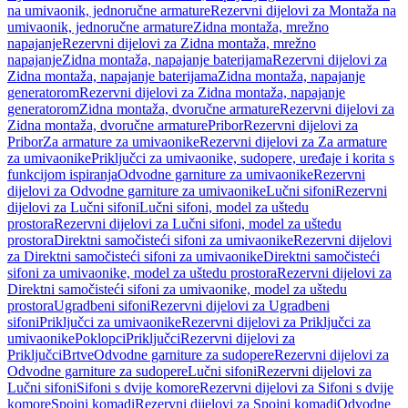
na umivaonik, jednoručne armature
Rezervni dijelovi za Montaža na
umivaonik, jednoručne armature
Zidna montaža, mrežno
napajanje
Rezervni dijelovi za Zidna montaža, mrežno
napajanje
Zidna montaža, napajanje baterijama
Rezervni dijelovi za
Zidna montaža, napajanje baterijama
Zidna montaža, napajanje
generatorom
Rezervni dijelovi za Zidna montaža, napajanje
generatorom
Zidna montaža, dvoručne armature
Rezervni dijelovi za
Zidna montaža, dvoručne armature
Pribor
Rezervni dijelovi za
Pribor
Za armature za umivaonike
Rezervni dijelovi za Za armature
za umivaonike
Priključci za umivaonike, sudopere, uređaje i korita s
funkcijom ispiranja
Odvodne garniture za umivaonike
Rezervni
dijelovi za Odvodne garniture za umivaonike
Lučni sifoni
Rezervni
dijelovi za Lučni sifoni
Lučni sifoni, model za uštedu
prostora
Rezervni dijelovi za Lučni sifoni, model za uštedu
prostora
Direktni samočisteći sifoni za umivaonike
Rezervni dijelovi
za Direktni samočisteći sifoni za umivaonike
Direktni samočisteći
sifoni za umivaonike, model za uštedu prostora
Rezervni dijelovi za
Direktni samočisteći sifoni za umivaonike, model za uštedu
prostora
Ugradbeni sifoni
Rezervni dijelovi za Ugradbeni
sifoni
Priključci za umivaonike
Rezervni dijelovi za Priključci za
umivaonike
Poklopci
Priključci
Rezervni dijelovi za
Priključci
Brtve
Odvodne garniture za sudopere
Rezervni dijelovi za
Odvodne garniture za sudopere
Lučni sifoni
Rezervni dijelovi za
Lučni sifoni
Sifoni s dvije komore
Rezervni dijelovi za Sifoni s dvije
komore
Spojni komadi
Rezervni dijelovi za Spojni komadi
Odvodne