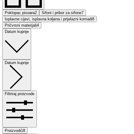
Poklopac pisoara
2
Sifoni i pribor za sifone
7
Isplavne cijevi, isplavna koljena i prijelazni komadi
8
Pričvrsni materijali
4
Datum kupnje
Datum kupnje
Filtriraj proizvode
Proizvodi
18