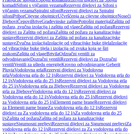
komadi
Sifoni s vijčanim vezama
Rezervni dijelovi za Sifoni s
vijčanim vezama
Spiralni sifoni
Rezervni dijelovi za Spiralni
sifoni
Pribor
Cijevne obujmice
Učvršćenja za cijevne obujmice
Noseći
žljebovi
Čepovi
Brtve
Građevinske zaštite
Potrošni materijal
Zaštita od
požara, zvučna izolacija i zaštita od vlage
Zaštita od požara
Rezervni
dijelovi za Zaštita od požara
Zaštita od požara za kanalizacijske
sustave
Rezervni dijelovi za Zaštita od požara za kanalizacijske
sustave
Zvučna izolacija
Izolacije od vibracijske buke tijela
Izolacije
od vibracijske buke tijela i izolacija od zvuka koja se širi
zrakom
Zaštita od vlage
Brtvila
Odzračni ventili za
odvodnjavanje
Dozračni ventili
Rezervni dijelovi za Dozračni
ventili
Ventili za uštedu energije
Krovno odvodnjavanje Geberit
Pluvia
Vodolovna grla
Rezervni dijelovi za Vodolovna
grla
Vodolovna grla do 12 l/s
Rezervni dijelovi za Vodolovna grla do
12 l/s
Vodolovna grla do 25 l/s
Rezervni dijelovi za Vodolovna grla
do 25 l/s
Vodolovna grla za žljebove
Rezervni dijelovi za Vodolovna
grla za žljebove
Vodolovna grla do 12 l/s
Rezervni dijelovi za
Vodolovna grla do 12 l/s
Vodolovna grla do 25 l/s
Rezervni dijelovi
za Vodolovna grla do 25 l/s
Elementi parne brane
Rezervni dijelovi
za Elementi parne brane
Za vodolovna grla do 12 l/s
Rezervni
dijelovi za Za vodolovna grla do 12 l/s
Za vodolovna grla do 25
l/s
Zaštita od požara
Zaštita od požara za kanalizacijske
sustave
Sigurnosni preljevi
Rezervni dijelovi za Sigurnosni preljevi
Za
vodolovna grla do 12 l/s
Rezervni dijelovi za Za vodolovna grla do