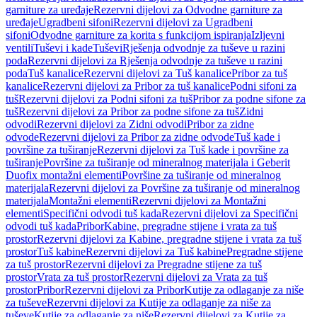
garniture za uređaje
Rezervni dijelovi za Odvodne garniture za
uređaje
Ugradbeni sifoni
Rezervni dijelovi za Ugradbeni
sifoni
Odvodne garniture za korita s funkcijom ispiranja
Izljevni
ventili
Tuševi i kade
Tuševi
Rješenja odvodnje za tuševe u razini
poda
Rezervni dijelovi za Rješenja odvodnje za tuševe u razini
poda
Tuš kanalice
Rezervni dijelovi za Tuš kanalice
Pribor za tuš
kanalice
Rezervni dijelovi za Pribor za tuš kanalice
Podni sifoni za
tuš
Rezervni dijelovi za Podni sifoni za tuš
Pribor za podne sifone za
tuš
Rezervni dijelovi za Pribor za podne sifone za tuš
Zidni
odvodi
Rezervni dijelovi za Zidni odvodi
Pribor za zidne
odvode
Rezervni dijelovi za Pribor za zidne odvode
Tuš kade i
površine za tuširanje
Rezervni dijelovi za Tuš kade i površine za
tuširanje
Površine za tuširanje od mineralnog materijala i Geberit
Duofix montažni elementi
Površine za tuširanje od mineralnog
materijala
Rezervni dijelovi za Površine za tuširanje od mineralnog
materijala
Montažni elementi
Rezervni dijelovi za Montažni
elementi
Specifični odvodi tuš kada
Rezervni dijelovi za Specifični
odvodi tuš kada
Pribor
Kabine, pregradne stijene i vrata za tuš
prostor
Rezervni dijelovi za Kabine, pregradne stijene i vrata za tuš
prostor
Tuš kabine
Rezervni dijelovi za Tuš kabine
Pregradne stijene
za tuš prostor
Rezervni dijelovi za Pregradne stijene za tuš
prostor
Vrata za tuš prostor
Rezervni dijelovi za Vrata za tuš
prostor
Pribor
Rezervni dijelovi za Pribor
Kutije za odlaganje za niše
za tuševe
Rezervni dijelovi za Kutije za odlaganje za niše za
tuševe
Kutije za odlaganje za niše
Rezervni dijelovi za Kutije za