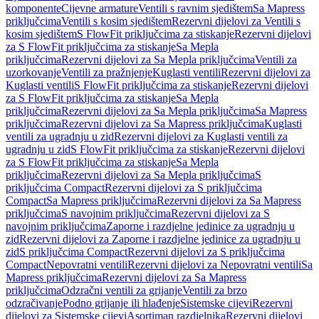
komponente
Cijevne armature
Ventili s ravnim sjedištem
Sa Mapress
priključcima
Ventili s kosim sjedištem
Rezervni dijelovi za Ventili s
kosim sjedištem
S FlowFit priključcima za stiskanje
Rezervni dijelovi
za S FlowFit priključcima za stiskanje
Sa Mepla
priključcima
Rezervni dijelovi za Sa Mepla priključcima
Ventili za
uzorkovanje
Ventili za pražnjenje
Kuglasti ventili
Rezervni dijelovi za
Kuglasti ventili
S FlowFit priključcima za stiskanje
Rezervni dijelovi
za S FlowFit priključcima za stiskanje
Sa Mepla
priključcima
Rezervni dijelovi za Sa Mepla priključcima
Sa Mapress
priključcima
Rezervni dijelovi za Sa Mapress priključcima
Kuglasti
ventili za ugradnju u zid
Rezervni dijelovi za Kuglasti ventili za
ugradnju u zid
S FlowFit priključcima za stiskanje
Rezervni dijelovi
za S FlowFit priključcima za stiskanje
Sa Mepla
priključcima
Rezervni dijelovi za Sa Mepla priključcima
S
priključcima Compact
Rezervni dijelovi za S priključcima
Compact
Sa Mapress priključcima
Rezervni dijelovi za Sa Mapress
priključcima
S navojnim priključcima
Rezervni dijelovi za S
navojnim priključcima
Zaporne i razdjelne jedinice za ugradnju u
zid
Rezervni dijelovi za Zaporne i razdjelne jedinice za ugradnju u
zid
S priključcima Compact
Rezervni dijelovi za S priključcima
Compact
Nepovratni ventili
Rezervni dijelovi za Nepovratni ventili
Sa
Mapress priključcima
Rezervni dijelovi za Sa Mapress
priključcima
Odzračni ventili za grijanje
Ventili za brzo
odzračivanje
Podno grijanje ili hlađenje
Sistemske cijevi
Rezervni
dijelovi za Sistemske cijevi
Asortiman razdjelnika
Rezervni dijelovi