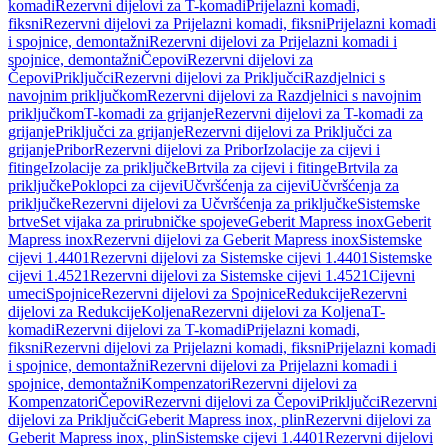
komadi
Rezervni dijelovi za T-komadi
Prijelazni komadi,
fiksni
Rezervni dijelovi za Prijelazni komadi, fiksni
Prijelazni komadi
i spojnice, demontažni
Rezervni dijelovi za Prijelazni komadi i
spojnice, demontažni
Čepovi
Rezervni dijelovi za
Čepovi
Priključci
Rezervni dijelovi za Priključci
Razdjelnici s
navojnim priključkom
Rezervni dijelovi za Razdjelnici s navojnim
priključkom
T-komadi za grijanje
Rezervni dijelovi za T-komadi za
grijanje
Priključci za grijanje
Rezervni dijelovi za Priključci za
grijanje
Pribor
Rezervni dijelovi za Pribor
Izolacije za cijevi i
fitinge
Izolacije za priključke
Brtvila za cijevi i fitinge
Brtvila za
priključke
Poklopci za cijevi
Učvršćenja za cijevi
Učvršćenja za
priključke
Rezervni dijelovi za Učvršćenja za priključke
Sistemske
brtve
Set vijaka za prirubničke spojeve
Geberit Mapress inox
Geberit
Mapress inox
Rezervni dijelovi za Geberit Mapress inox
Sistemske
cijevi 1.4401
Rezervni dijelovi za Sistemske cijevi 1.4401
Sistemske
cijevi 1.4521
Rezervni dijelovi za Sistemske cijevi 1.4521
Cijevni
umeci
Spojnice
Rezervni dijelovi za Spojnice
Redukcije
Rezervni
dijelovi za Redukcije
Koljena
Rezervni dijelovi za Koljena
T-
komadi
Rezervni dijelovi za T-komadi
Prijelazni komadi,
fiksni
Rezervni dijelovi za Prijelazni komadi, fiksni
Prijelazni komadi
i spojnice, demontažni
Rezervni dijelovi za Prijelazni komadi i
spojnice, demontažni
Kompenzatori
Rezervni dijelovi za
Kompenzatori
Čepovi
Rezervni dijelovi za Čepovi
Priključci
Rezervni
dijelovi za Priključci
Geberit Mapress inox, plin
Rezervni dijelovi za
Geberit Mapress inox, plin
Sistemske cijevi 1.4401
Rezervni dijelovi