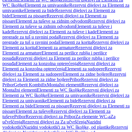
WC školjke
Elementi za umivaonike
Rezervni dijelovi za Elementi za
umivaonike
Elementi za bide
Rezervni dijelovi za Elementi za
bide
Elementi za pisoare
Rezervni dijelovi za Elementi za
pisoare
Elementi za tuševe sa zidnim odvodom
Rezervni dijelovi za
Elementi za tuševe sa zidnim odvodom
Elementi za tuševe i
kade
Rezervni dijelovi za Elementi za tuševe i kade
Elementi za
pregrade za tuš u ravnini poda
Rezervni dijelovi za Elementi za
pregrade za tuš u ravnini poda
Elementi za korita
Rezervni dijelovi za
Elementi za korita
Elementi za armature
Rezervni dijelovi za
Elementi za armature
Elementi za perilice rublja i perilice
posuđa
Rezervni dijelovi za Elementi za perilice rublja i perilice
posuđa
Elementi za konzolna opterećenja
Rezervni dijelovi za
Elementi za konzolna opterećenja
Elementi za sudopere
Rezervni
dijelovi za Elementi za sudopere
Elementi za zidne bojlere
Rezervni
dijelovi za Elementi za zidne bojlere
Pribor
Rezervni dijelovi za
Pribor
Geberit Kombifix
Montažni elementi
Rezervni dijelovi za
Montažni elementi
Elementi za WC školjke
Rezervni dijelovi za
Elementi za WC školjke
Elementi za umivaonike
Rezervni dijelovi za
Elementi za umivaonike
Elementi za bide
Rezervni dijelovi za
Elementi za bide
Elementi za pisoare
Rezervni dijelovi za Elementi za
pisoare
Elementi za tuševe
Rezervni dijelovi za Elementi za
tuševe
Pribor
Rezervni dijelovi za Pribor
Za elemente WC-a
Za
učvršćenja
Rezervni dijelovi za Za učvršćenja
Nazidni
vodokotlići
Nazidni vodokotlići za WC školjke, od plastike
Rezervni