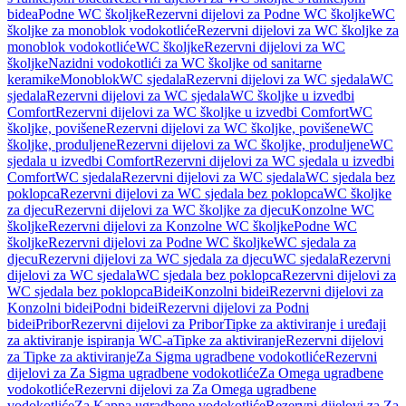
bidea
Podne WC školjke
Rezervni dijelovi za Podne WC školjke
WC
školjke za monoblok vodokotliće
Rezervni dijelovi za WC školjke za
monoblok vodokotliće
WC školjke
Rezervni dijelovi za WC
školjke
Nazidni vodokotlići za WC školjke od sanitarne
keramike
Monoblok
WC sjedala
Rezervni dijelovi za WC sjedala
WC
sjedala
Rezervni dijelovi za WC sjedala
WC školjke u izvedbi
Comfort
Rezervni dijelovi za WC školjke u izvedbi Comfort
WC
školjke, povišene
Rezervni dijelovi za WC školjke, povišene
WC
školjke, produljene
Rezervni dijelovi za WC školjke, produljene
WC
sjedala u izvedbi Comfort
Rezervni dijelovi za WC sjedala u izvedbi
Comfort
WC sjedala
Rezervni dijelovi za WC sjedala
WC sjedala bez
poklopca
Rezervni dijelovi za WC sjedala bez poklopca
WC školjke
za djecu
Rezervni dijelovi za WC školjke za djecu
Konzolne WC
školjke
Rezervni dijelovi za Konzolne WC školjke
Podne WC
školjke
Rezervni dijelovi za Podne WC školjke
WC sjedala za
djecu
Rezervni dijelovi za WC sjedala za djecu
WC sjedala
Rezervni
dijelovi za WC sjedala
WC sjedala bez poklopca
Rezervni dijelovi za
WC sjedala bez poklopca
Bidei
Konzolni bidei
Rezervni dijelovi za
Konzolni bidei
Podni bidei
Rezervni dijelovi za Podni
bidei
Pribor
Rezervni dijelovi za Pribor
Tipke za aktiviranje i uređaji
za aktiviranje ispiranja WC-a
Tipke za aktiviranje
Rezervni dijelovi
za Tipke za aktiviranje
Za Sigma ugradbene vodokotliće
Rezervni
dijelovi za Za Sigma ugradbene vodokotliće
Za Omega ugradbene
vodokotliće
Rezervni dijelovi za Za Omega ugradbene
vodokotliće
Za Kappa ugradbene vodokotliće
Rezervni dijelovi za Za