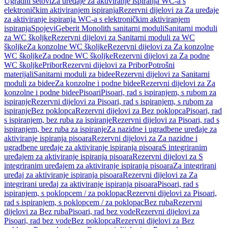
Ugradni setovi
Za uređaje za aktiviranje ispiranja WC-a s
elektroničkim aktiviranjem ispiranja
Rezervni dijelovi za Za uređaje
za aktiviranje ispiranja WC-a s elektroničkim aktiviranjem
ispiranja
Spojevi
Geberit Monolith sanitarni moduli
Sanitarni moduli
za WC školjke
Rezervni dijelovi za Sanitarni moduli za WC
školjke
Za konzolne WC školjke
Rezervni dijelovi za Za konzolne
WC školjke
Za podne WC školjke
Rezervni dijelovi za Za podne
WC školjke
Pribor
Rezervni dijelovi za Pribor
Potrošni
materijali
Sanitarni moduli za bidee
Rezervni dijelovi za Sanitarni
moduli za bidee
Za konzolne i podne bidee
Rezervni dijelovi za Za
konzolne i podne bidee
Pisoari
Pisoari, rad s ispiranjem, s rubom za
ispiranje
Rezervni dijelovi za Pisoari, rad s ispiranjem, s rubom za
ispiranje
Bez poklopca
Rezervni dijelovi za Bez poklopca
Pisoari, rad
s ispiranjem, bez ruba za ispiranje
Rezervni dijelovi za Pisoari, rad s
ispiranjem, bez ruba za ispiranje
Za nazidne i ugradbene uređaje za
aktiviranje ispiranja pisoara
Rezervni dijelovi za Za nazidne i
ugradbene uređaje za aktiviranje ispiranja pisoara
S integriranim
uređajem za aktiviranje ispiranja pisoara
Rezervni dijelovi za S
integriranim uređajem za aktiviranje ispiranja pisoara
Za integrirani
uređaj za aktiviranje ispiranja pisoara
Rezervni dijelovi za Za
integrirani uređaj za aktiviranje ispiranja pisoara
Pisoari, rad s
ispiranjem, s poklopcem / za poklopac
Rezervni dijelovi za Pisoari,
rad s ispiranjem, s poklopcem / za poklopac
Bez ruba
Rezervni
dijelovi za Bez ruba
Pisoari, rad bez vode
Rezervni dijelovi za
Pisoari, rad bez vode
Bez poklopca
Rezervni dijelovi za Bez