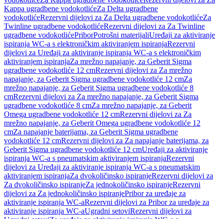
Kappa ugradbene vodokotliće
Za Delta ugradbene
vodokotliće
Rezervni dijelovi za Za Delta ugradbene vodokotliće
Za
Twinline ugradbene vodokotliće
Rezervni dijelovi za Za Twinline
ugradbene vodokotliće
Pribor
Potrošni materijali
Uređaji za aktiviranje
ispiranja WC-a s elektroničkim aktiviranjem ispiranja
Rezervni
dijelovi za Uređaji za aktiviranje ispiranja WC-a s elektroničkim
aktiviranjem ispiranja
Za mrežno napajanje, za Geberit Sigma
ugradbene vodokotliće 12 cm
Rezervni dijelovi za Za mrežno
napajanje, za Geberit Sigma ugradbene vodokotliće 12 cm
Za
mrežno napajanje, za Geberit Sigma ugradbene vodokotliće 8
cm
Rezervni dijelovi za Za mrežno napajanje, za Geberit Sigma
ugradbene vodokotliće 8 cm
Za mrežno napajanje, za Geberit
Omega ugradbene vodokotliće 12 cm
Rezervni dijelovi za Za
mrežno napajanje, za Geberit Omega ugradbene vodokotliće 12
cm
Za napajanje baterijama, za Geberit Sigma ugradbene
vodokotliće 12 cm
Rezervni dijelovi za Za napajanje baterijama, za
Geberit Sigma ugradbene vodokotliće 12 cm
Uređaji za aktiviranje
ispiranja WC-a s pneumatskim aktiviranjem ispiranja
Rezervni
dijelovi za Uređaji za aktiviranje ispiranja WC-a s pneumatskim
aktiviranjem ispiranja
Za dvokoličinsko ispiranje
Rezervni dijelovi za
Za dvokoličinsko ispiranje
Za jednokoličinsko ispiranje
Rezervni
dijelovi za Za jednokoličinsko ispiranje
Pribor za uređaje za
aktiviranje ispiranja WC-a
Rezervni dijelovi za Pribor za uređaje za
aktiviranje ispiranja WC-a
Ugradni setovi
Rezervni dijelovi za