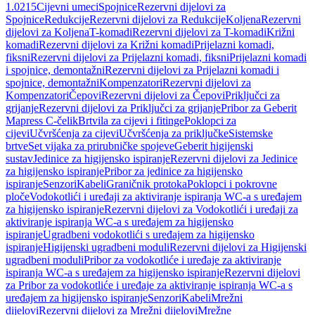
1.0215
Cijevni umeci
Spojnice
Rezervni dijelovi za
Spojnice
Redukcije
Rezervni dijelovi za Redukcije
Koljena
Rezervni
dijelovi za Koljena
T-komadi
Rezervni dijelovi za T-komadi
Križni
komadi
Rezervni dijelovi za Križni komadi
Prijelazni komadi,
fiksni
Rezervni dijelovi za Prijelazni komadi, fiksni
Prijelazni komadi
i spojnice, demontažni
Rezervni dijelovi za Prijelazni komadi i
spojnice, demontažni
Kompenzatori
Rezervni dijelovi za
Kompenzatori
Čepovi
Rezervni dijelovi za Čepovi
Priključci za
grijanje
Rezervni dijelovi za Priključci za grijanje
Pribor za Geberit
Mapress C-čelik
Brtvila za cijevi i fitinge
Poklopci za
cijevi
Učvršćenja za cijevi
Učvršćenja za priključke
Sistemske
brtve
Set vijaka za prirubničke spojeve
Geberit higijenski
sustav
Jedinice za higijensko ispiranje
Rezervni dijelovi za Jedinice
za higijensko ispiranje
Pribor za jedinice za higijensko
ispiranje
Senzori
Kabeli
Graničnik protoka
Poklopci i pokrovne
ploče
Vodokotlići i uređaji za aktiviranje ispiranja WC-a s uređajem
za higijensko ispiranje
Rezervni dijelovi za Vodokotlići i uređaji za
aktiviranje ispiranja WC-a s uređajem za higijensko
ispiranje
Ugradbeni vodokotlići s uređajem za higijensko
ispiranje
Higijenski ugradbeni moduli
Rezervni dijelovi za Higijenski
ugradbeni moduli
Pribor za vodokotliće i uređaje za aktiviranje
ispiranja WC-a s uređajem za higijensko ispiranje
Rezervni dijelovi
za Pribor za vodokotliće i uređaje za aktiviranje ispiranja WC-a s
uređajem za higijensko ispiranje
Senzori
Kabeli
Mrežni
dijelovi
Rezervni dijelovi za Mrežni dijelovi
Mrežne