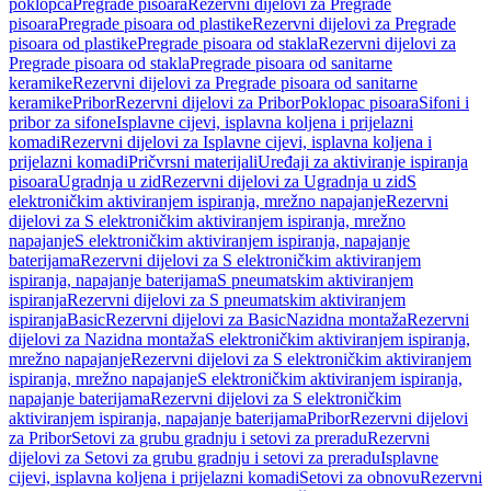
poklopca
Pregrade pisoara
Rezervni dijelovi za Pregrade
pisoara
Pregrade pisoara od plastike
Rezervni dijelovi za Pregrade
pisoara od plastike
Pregrade pisoara od stakla
Rezervni dijelovi za
Pregrade pisoara od stakla
Pregrade pisoara od sanitarne
keramike
Rezervni dijelovi za Pregrade pisoara od sanitarne
keramike
Pribor
Rezervni dijelovi za Pribor
Poklopac pisoara
Sifoni i
pribor za sifone
Isplavne cijevi, isplavna koljena i prijelazni
komadi
Rezervni dijelovi za Isplavne cijevi, isplavna koljena i
prijelazni komadi
Pričvrsni materijali
Uređaji za aktiviranje ispiranja
pisoara
Ugradnja u zid
Rezervni dijelovi za Ugradnja u zid
S
elektroničkim aktiviranjem ispiranja, mrežno napajanje
Rezervni
dijelovi za S elektroničkim aktiviranjem ispiranja, mrežno
napajanje
S elektroničkim aktiviranjem ispiranja, napajanje
baterijama
Rezervni dijelovi za S elektroničkim aktiviranjem
ispiranja, napajanje baterijama
S pneumatskim aktiviranjem
ispiranja
Rezervni dijelovi za S pneumatskim aktiviranjem
ispiranja
Basic
Rezervni dijelovi za Basic
Nazidna montaža
Rezervni
dijelovi za Nazidna montaža
S elektroničkim aktiviranjem ispiranja,
mrežno napajanje
Rezervni dijelovi za S elektroničkim aktiviranjem
ispiranja, mrežno napajanje
S elektroničkim aktiviranjem ispiranja,
napajanje baterijama
Rezervni dijelovi za S elektroničkim
aktiviranjem ispiranja, napajanje baterijama
Pribor
Rezervni dijelovi
za Pribor
Setovi za grubu gradnju i setovi za preradu
Rezervni
dijelovi za Setovi za grubu gradnju i setovi za preradu
Isplavne
cijevi, isplavna koljena i prijelazni komadi
Setovi za obnovu
Rezervni