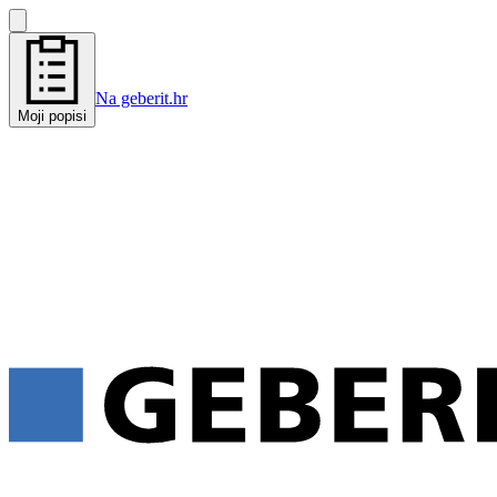
Na geberit.hr
Moji popisi