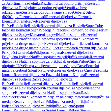
za Asortiman razdjelnika
Razdjelnici za podno grijanje
Rezervni
dijelovi za Razdjelnici za podno grijanje
Ventili za brzo
odzračivanje
Sustavi za odvodnjavanje zgrade
Geberit Silent-
db20
Cijevi
Fazonski komadi
Rezervni dijelovi za Fazonski
komadi
Koljena
Račve
Rezervni dijelovi za
Račve
Redukcije
Revizije
Rezervni dijelovi za Revizije
SuperTube
fazonski komadi
Koljena
Specijalni fazonski komadi
Spojevi
Rezervni
dijelovi za Spojevi
Zavareni spojevi
Natične spojnice
Rezervni
dijelovi za Natične spojnice
Stezni spojevi
Prijelazni komadi za
prijelaz na druge materijale
Rezervni dijelovi za Prijelazni komadi za
prijelaz na druge materijale
Priključci za uređaje
Rezervni dijelovi za
Priključci za uređaje
Priključna koljena
Rezervni dijelovi za
Priključna koljena
Natične spojnice za priključak uređaja
Rezervni
dijelovi za Natične spojnice za priključak uređaja
Pribor
Cijevne
obujmice
Učvršćenja za cijevne obujmice
Čepovi
Brtve
Potrošni
materijal
Geberit Silent-PP
Cijevi
Rezervni dijelovi za Cijevi
Fazonski
komadi
Rezervni dijelovi za Fazonski komadi
Koljena
Rezervni
dijelovi za Koljena
Račve
Rezervni dijelovi za
Račve
Redukcije
Rezervni dijelovi za Redukcije
Revizije
Rezervni
dijelovi za Revizije
Spojevi
Rezervni dijelovi za Spojevi
Natične
spojnice
Rezervni dijelovi za Natične spojnice
Kandžaste
spojnice
Prijelazni komadi za prijelaz na druge materijale
Priključci za
uređaje
Rezervni dijelovi za Priključci za uređaje
Priključna
koljena
Rezervni dijelovi za Priključna koljena
Spojni
komadi
Rezervni dijelovi za Spojni komadi
Pribor
Cijevne