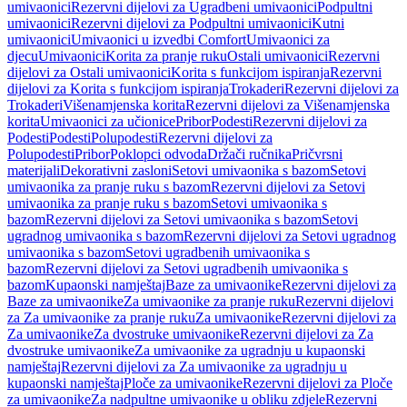
umivaonici
Rezervni dijelovi za Ugradbeni umivaonici
Podpultni
umivaonici
Rezervni dijelovi za Podpultni umivaonici
Kutni
umivaonici
Umivaonici u izvedbi Comfort
Umivaonici za
djecu
Umivaonici
Korita za pranje ruku
Ostali umivaonici
Rezervni
dijelovi za Ostali umivaonici
Korita s funkcijom ispiranja
Rezervni
dijelovi za Korita s funkcijom ispiranja
Trokaderi
Rezervni dijelovi za
Trokaderi
Višenamjenska korita
Rezervni dijelovi za Višenamjenska
korita
Umivaonici za učionice
Pribor
Podesti
Rezervni dijelovi za
Podesti
Podesti
Polupodesti
Rezervni dijelovi za
Polupodesti
Pribor
Poklopci odvoda
Držači ručnika
Pričvrsni
materijali
Dekorativni zasloni
Setovi umivaonika s bazom
Setovi
umivaonika za pranje ruku s bazom
Rezervni dijelovi za Setovi
umivaonika za pranje ruku s bazom
Setovi umivaonika s
bazom
Rezervni dijelovi za Setovi umivaonika s bazom
Setovi
ugradnog umivaonika s bazom
Rezervni dijelovi za Setovi ugradnog
umivaonika s bazom
Setovi ugradbenih umivaonika s
bazom
Rezervni dijelovi za Setovi ugradbenih umivaonika s
bazom
Kupaonski namještaj
Baze za umivaonike
Rezervni dijelovi za
Baze za umivaonike
Za umivaonike za pranje ruku
Rezervni dijelovi
za Za umivaonike za pranje ruku
Za umivaonike
Rezervni dijelovi za
Za umivaonike
Za dvostruke umivaonike
Rezervni dijelovi za Za
dvostruke umivaonike
Za umivaonike za ugradnju u kupaonski
namještaj
Rezervni dijelovi za Za umivaonike za ugradnju u
kupaonski namještaj
Ploče za umivaonike
Rezervni dijelovi za Ploče
za umivaonike
Za nadpultne umivaonike u obliku zdjele
Rezervni