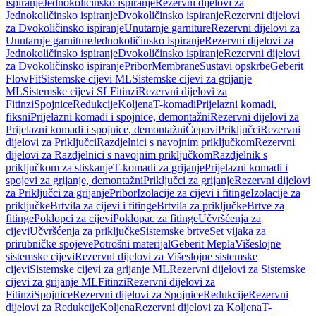
ispiranje
Jednokoličinsko ispiranje
Rezervni dijelovi za
Jednokoličinsko ispiranje
Dvokoličinsko ispiranje
Rezervni dijelovi
za Dvokoličinsko ispiranje
Unutarnje garniture
Rezervni dijelovi za
Unutarnje garniture
Jednokoličinsko ispiranje
Rezervni dijelovi za
Jednokoličinsko ispiranje
Dvokoličinsko ispiranje
Rezervni dijelovi
za Dvokoličinsko ispiranje
Pribor
Membrane
Sustavi opskrbe
Geberit
FlowFit
Sistemske cijevi ML
Sistemske cijevi za grijanje
ML
Sistemske cijevi SL
Fitinzi
Rezervni dijelovi za
Fitinzi
Spojnice
Redukcije
Koljena
T-komadi
Prijelazni komadi,
fiksni
Prijelazni komadi i spojnice, demontažni
Rezervni dijelovi za
Prijelazni komadi i spojnice, demontažni
Čepovi
Priključci
Rezervni
dijelovi za Priključci
Razdjelnici s navojnim priključkom
Rezervni
dijelovi za Razdjelnici s navojnim priključkom
Razdjelnik s
priključkom za stiskanje
T-komadi za grijanje
Prijelazni komadi i
spojevi za grijanje, demontažni
Priključci za grijanje
Rezervni dijelovi
za Priključci za grijanje
Pribor
Izolacije za cijevi i fitinge
Izolacije za
priključke
Brtvila za cijevi i fitinge
Brtvila za priključke
Brtve za
fitinge
Poklopci za cijevi
Poklopac za fitinge
Učvršćenja za
cijevi
Učvršćenja za priključke
Sistemske brtve
Set vijaka za
prirubničke spojeve
Potrošni materijal
Geberit Mepla
Višeslojne
sistemske cijevi
Rezervni dijelovi za Višeslojne sistemske
cijevi
Sistemske cijevi za grijanje ML
Rezervni dijelovi za Sistemske
cijevi za grijanje ML
Fitinzi
Rezervni dijelovi za
Fitinzi
Spojnice
Rezervni dijelovi za Spojnice
Redukcije
Rezervni
dijelovi za Redukcije
Koljena
Rezervni dijelovi za Koljena
T-