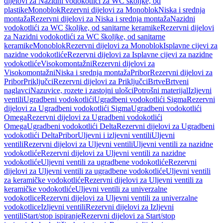
dijelovi za Nazidni vodokotlići za WC školjke, od
plastike
Monoblok
Rezervni dijelovi za Monoblok
Niska i srednja
montaža
Rezervni dijelovi za Niska i srednja montaža
Nazidni
vodokotlići za WC školjke, od sanitarne keramike
Rezervni dijelovi
za Nazidni vodokotlići za WC školjke, od sanitarne
keramike
Monoblok
Rezervni dijelovi za Monoblok
Isplavne cijevi za
nazidne vodokotliće
Rezervni dijelovi za Isplavne cijevi za nazidne
vodokotliće
Visokomontažni
Rezervni dijelovi za
Visokomontažni
Niska i srednja montaža
Pribor
Rezervni dijelovi za
Pribor
Priključci
Rezervni dijelovi za Priključci
Brtve
Brtveni
naglavci
Nazuvice, rozete i zastojni ulošci
Potrošni materijal
Izljevni
ventili
Ugradbeni vodokotlići
Ugradbeni vodokotlići Sigma
Rezervni
dijelovi za Ugradbeni vodokotlići Sigma
Ugradbeni vodokotlići
Omega
Rezervni dijelovi za Ugradbeni vodokotlići
Omega
Ugradbeni vodokotlići Delta
Rezervni dijelovi za Ugradbeni
vodokotlići Delta
Pribor
Uljevni i izljevni ventili
Uljevni
ventili
Rezervni dijelovi za Uljevni ventili
Uljevni ventili za nazidne
vodokotliće
Rezervni dijelovi za Uljevni ventili za nazidne
vodokotliće
Uljevni ventili za ugradbene vodokotliće
Rezervni
dijelovi za Uljevni ventili za ugradbene vodokotliće
Uljevni ventili
za keramičke vodokotliće
Rezervni dijelovi za Uljevni ventili za
keramičke vodokotliće
Uljevni ventili za univerzalne
vodokotlice
Rezervni dijelovi za Uljevni ventili za univerzalne
vodokotlice
Izljevni ventili
Rezervni dijelovi za Izljevni
ventili
Start/stop ispiranje
Rezervni dijelovi za Start/stop