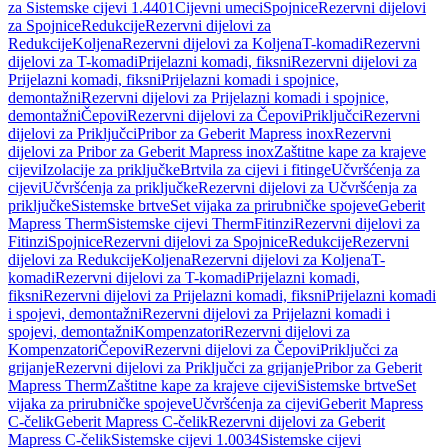
za Sistemske cijevi 1.4401
Cijevni umeci
Spojnice
Rezervni dijelovi
za Spojnice
Redukcije
Rezervni dijelovi za
Redukcije
Koljena
Rezervni dijelovi za Koljena
T-komadi
Rezervni
dijelovi za T-komadi
Prijelazni komadi, fiksni
Rezervni dijelovi za
Prijelazni komadi, fiksni
Prijelazni komadi i spojnice,
demontažni
Rezervni dijelovi za Prijelazni komadi i spojnice,
demontažni
Čepovi
Rezervni dijelovi za Čepovi
Priključci
Rezervni
dijelovi za Priključci
Pribor za Geberit Mapress inox
Rezervni
dijelovi za Pribor za Geberit Mapress inox
Zaštitne kape za krajeve
cijevi
Izolacije za priključke
Brtvila za cijevi i fitinge
Učvršćenja za
cijevi
Učvršćenja za priključke
Rezervni dijelovi za Učvršćenja za
priključke
Sistemske brtve
Set vijaka za prirubničke spojeve
Geberit
Mapress Therm
Sistemske cijevi Therm
Fitinzi
Rezervni dijelovi za
Fitinzi
Spojnice
Rezervni dijelovi za Spojnice
Redukcije
Rezervni
dijelovi za Redukcije
Koljena
Rezervni dijelovi za Koljena
T-
komadi
Rezervni dijelovi za T-komadi
Prijelazni komadi,
fiksni
Rezervni dijelovi za Prijelazni komadi, fiksni
Prijelazni komadi
i spojevi, demontažni
Rezervni dijelovi za Prijelazni komadi i
spojevi, demontažni
Kompenzatori
Rezervni dijelovi za
Kompenzatori
Čepovi
Rezervni dijelovi za Čepovi
Priključci za
grijanje
Rezervni dijelovi za Priključci za grijanje
Pribor za Geberit
Mapress Therm
Zaštitne kape za krajeve cijevi
Sistemske brtve
Set
vijaka za prirubničke spojeve
Učvršćenja za cijevi
Geberit Mapress
C-čelik
Geberit Mapress C-čelik
Rezervni dijelovi za Geberit
Mapress C-čelik
Sistemske cijevi 1.0034
Sistemske cijevi