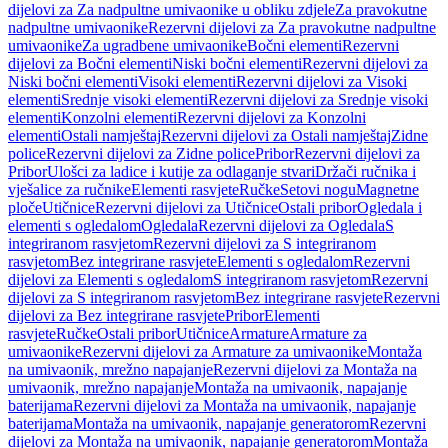
dijelovi za Za nadpultne umivaonike u obliku zdjele
Za pravokutne
nadpultne umivaonike
Rezervni dijelovi za Za pravokutne nadpultne
umivaonike
Za ugradbene umivaonike
Bočni elementi
Rezervni
dijelovi za Bočni elementi
Niski bočni elementi
Rezervni dijelovi za
Niski bočni elementi
Visoki elementi
Rezervni dijelovi za Visoki
elementi
Srednje visoki elementi
Rezervni dijelovi za Srednje visoki
elementi
Konzolni elementi
Rezervni dijelovi za Konzolni
elementi
Ostali namještaj
Rezervni dijelovi za Ostali namještaj
Zidne
police
Rezervni dijelovi za Zidne police
Pribor
Rezervni dijelovi za
Pribor
Ulošci za ladice i kutije za odlaganje stvari
Držači ručnika i
vješalice za ručnike
Elementi rasvjete
Ručke
Setovi nogu
Magnetne
ploče
Utičnice
Rezervni dijelovi za Utičnice
Ostali pribor
Ogledala i
elementi s ogledalom
Ogledala
Rezervni dijelovi za Ogledala
S
integriranom rasvjetom
Rezervni dijelovi za S integriranom
rasvjetom
Bez integrirane rasvjete
Elementi s ogledalom
Rezervni
dijelovi za Elementi s ogledalom
S integriranom rasvjetom
Rezervni
dijelovi za S integriranom rasvjetom
Bez integrirane rasvjete
Rezervni
dijelovi za Bez integrirane rasvjete
Pribor
Elementi
rasvjete
Ručke
Ostali pribor
Utičnice
Armature
Armature za
umivaonike
Rezervni dijelovi za Armature za umivaonike
Montaža
na umivaonik, mrežno napajanje
Rezervni dijelovi za Montaža na
umivaonik, mrežno napajanje
Montaža na umivaonik, napajanje
baterijama
Rezervni dijelovi za Montaža na umivaonik, napajanje
baterijama
Montaža na umivaonik, napajanje generatorom
Rezervni
dijelovi za Montaža na umivaonik, napajanje generatorom
Montaža