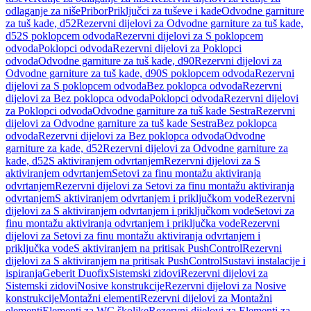
odlaganje za niše
Pribor
Priključci za tuševe i kade
Odvodne garniture
za tuš kade, d52
Rezervni dijelovi za Odvodne garniture za tuš kade,
d52
S poklopcem odvoda
Rezervni dijelovi za S poklopcem
odvoda
Poklopci odvoda
Rezervni dijelovi za Poklopci
odvoda
Odvodne garniture za tuš kade, d90
Rezervni dijelovi za
Odvodne garniture za tuš kade, d90
S poklopcem odvoda
Rezervni
dijelovi za S poklopcem odvoda
Bez poklopca odvoda
Rezervni
dijelovi za Bez poklopca odvoda
Poklopci odvoda
Rezervni dijelovi
za Poklopci odvoda
Odvodne garniture za tuš kade Sestra
Rezervni
dijelovi za Odvodne garniture za tuš kade Sestra
Bez poklopca
odvoda
Rezervni dijelovi za Bez poklopca odvoda
Odvodne
garniture za kade, d52
Rezervni dijelovi za Odvodne garniture za
kade, d52
S aktiviranjem odvrtanjem
Rezervni dijelovi za S
aktiviranjem odvrtanjem
Setovi za finu montažu aktiviranja
odvrtanjem
Rezervni dijelovi za Setovi za finu montažu aktiviranja
odvrtanjem
S aktiviranjem odvrtanjem i priključkom vode
Rezervni
dijelovi za S aktiviranjem odvrtanjem i priključkom vode
Setovi za
finu montažu aktiviranja odvrtanjem i priključka vode
Rezervni
dijelovi za Setovi za finu montažu aktiviranja odvrtanjem i
priključka vode
S aktiviranjem na pritisak PushControl
Rezervni
dijelovi za S aktiviranjem na pritisak PushControl
Sustavi instalacije i
ispiranja
Geberit Duofix
Sistemski zidovi
Rezervni dijelovi za
Sistemski zidovi
Nosive konstrukcije
Rezervni dijelovi za Nosive
konstrukcije
Montažni elementi
Rezervni dijelovi za Montažni
elementi
Elementi za WC školjke
Rezervni dijelovi za Elementi za