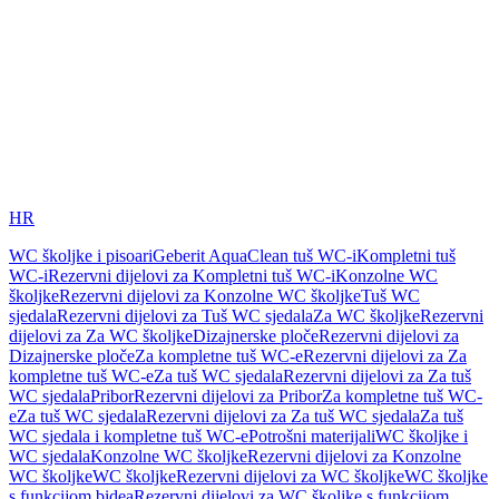
HR
WC školjke i pisoari
Geberit AquaClean tuš WC-i
Kompletni tuš
WC-i
Rezervni dijelovi za Kompletni tuš WC-i
Konzolne WC
školjke
Rezervni dijelovi za Konzolne WC školjke
Tuš WC
sjedala
Rezervni dijelovi za Tuš WC sjedala
Za WC školjke
Rezervni
dijelovi za Za WC školjke
Dizajnerske ploče
Rezervni dijelovi za
Dizajnerske ploče
Za kompletne tuš WC-e
Rezervni dijelovi za Za
kompletne tuš WC-e
Za tuš WC sjedala
Rezervni dijelovi za Za tuš
WC sjedala
Pribor
Rezervni dijelovi za Pribor
Za kompletne tuš WC-
e
Za tuš WC sjedala
Rezervni dijelovi za Za tuš WC sjedala
Za tuš
WC sjedala i kompletne tuš WC-e
Potrošni materijali
WC školjke i
WC sjedala
Konzolne WC školjke
Rezervni dijelovi za Konzolne
WC školjke
WC školjke
Rezervni dijelovi za WC školjke
WC školjke
s funkcijom bidea
Rezervni dijelovi za WC školjke s funkcijom