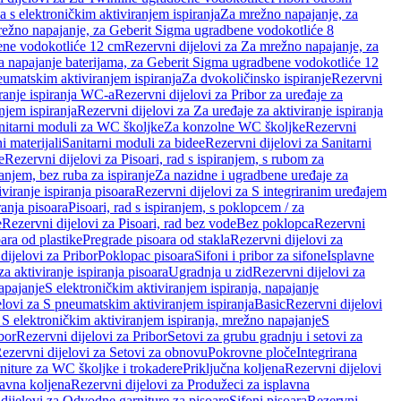
a s elektroničkim aktiviranjem ispiranja
Za mrežno napajanje, za
ežno napajanje, za Geberit Sigma ugradbene vodokotliće 8
ene vodokotliće 12 cm
Rezervni dijelovi za Za mrežno napajanje, za
Za napajanje baterijama, za Geberit Sigma ugradbene vodokotliće 12
neumatskim aktiviranjem ispiranja
Za dvokoličinsko ispiranje
Rezervni
iranje ispiranja WC-a
Rezervni dijelovi za Pribor za uređaje za
njem ispiranja
Rezervni dijelovi za Za uređaje za aktiviranje ispiranja
anitarni moduli za WC školjke
Za konzolne WC školjke
Rezervni
i materijali
Sanitarni moduli za bidee
Rezervni dijelovi za Sanitarni
e
Rezervni dijelovi za Pisoari, rad s ispiranjem, s rubom za
ranjem, bez ruba za ispiranje
Za nazidne i ugradbene uređaje za
viranje ispiranja pisoara
Rezervni dijelovi za S integriranim uređajem
ranja pisoara
Pisoari, rad s ispiranjem, s poklopcem / za
e
Rezervni dijelovi za Pisoari, rad bez vode
Bez poklopca
Rezervni
ara od plastike
Pregrade pisoara od stakla
Rezervni dijelovi za
dijelovi za Pribor
Poklopac pisoara
Sifoni i pribor za sifone
Isplavne
za aktiviranje ispiranja pisoara
Ugradnja u zid
Rezervni dijelovi za
apajanje
S elektroničkim aktiviranjem ispiranja, napajanje
elovi za S pneumatskim aktiviranjem ispiranja
Basic
Rezervni dijelovi
 S elektroničkim aktiviranjem ispiranja, mrežno napajanje
S
bor
Rezervni dijelovi za Pribor
Setovi za grubu gradnju i setovi za
ezervni dijelovi za Setovi za obnovu
Pokrovne ploče
Integrirana
niture za WC školjke i trokadere
Priključna koljena
Rezervni dijelovi
lavna koljena
Rezervni dijelovi za Produžeci za isplavna
dijelovi za Odvodne garniture za pisoare
Sifoni pisoara
Rezervni