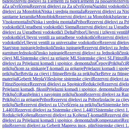
bide
Rezervni dijelovi za Elementi za bide
Elementi za pisoare
Rezervni
a
Za učvršćenja
Rezervni dijelovi za Za učvršćenja
Nazidni vodokotlići
dijelovi za Monoblok
Niska i srednja montaža
Rezervni dijelovi za Nis
sanitarne keramike
Monoblok
Rezervni dijelovi za Monoblok
Isplavne 
Visokomontažni
Niska i srednja montaža
Pribor
Rezervni dijelovi za Pr
vodokotlići
Ugradbeni vodokotlići Sigma
Rezervni dijelovi za Ugradb
dijelovi za Ugradbeni vodokotlići Delta
Pribor
Uljevni i izljevni ventili
vodokotliće
Uljevni ventili za ugradbene vodokotliće
Rezervni dijelovi
vodokotliće
Uljevni ventili za univerzalne vodokotlice
Rezervni dijelov
Start/stop ispiranje
Jednokoličinsko ispiranje
Rezervni dijelovi za Jedno
garniture
Jednokoličinsko ispiranje
Rezervni dijelovi za Jednokoličinsk
cijevi ML
Sistemske cijevi za grijanje ML
Sistemske cijevi SL
Fitinzi
Re
dijelovi za Prijelazni komadi i spojnice, demontažni
Čepovi
Priključci
R
priključkom za stiskanje
T-komadi za grijanje
Prijelazni komadi i spoje
priključke
Brtvila za cijevi i fitinge
Brtvila za priključke
Brtve za fitinge
materijal
Geberit Mepla
Višeslojne sistemske cijevi
Rezervni dijelovi za
Fitinzi
Spojnice
Rezervni dijelovi za Spojnice
Redukcije
Rezervni dijel
Prijelazni komadi, fiksni
Prijelazni komadi i spojnice, demontažni
Rezer
Priključci
Razdjelnici s navojnim priključkom
Rezervni dijelovi za Raz
Priključci za grijanje
Pribor
Rezervni dijelovi za Pribor
Izolacije za cijev
priključke
Rezervni dijelovi za Učvršćenja za priključke
Sistemske brt
1.4401
Rezervni dijelovi za Sistemske cijevi 1.4401
Sistemske cijevi 1
Redukcije
Koljena
Rezervni dijelovi za Koljena
T-komadi
Rezervni dij
dijelovi za Prijelazni komadi i spojnice, demontažni
Kompenzatori
Rez
plin
Rezervni dijelovi za Geberit Mapress inox, plin
Sistemske cijevi 1