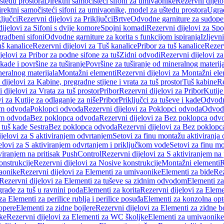
štedu prostora
Direktni samočisteći sifoni za umivaonike
Rezervni dijelo
irektni samočisteći sifoni za umivaonike, model za uštedu prostora
Ugrad
ljučci
Rezervni dijelovi za Priključci
Brtve
Odvodne garniture za sudope
ijelovi za Sifoni s dvije komore
Spojni komadi
Rezervni dijelovi za Sp
radbeni sifoni
Odvodne garniture za korita s funkcijom ispiranja
Izljevni
š kanalice
Rezervni dijelovi za Tuš kanalice
Pribor za tuš kanalice
Rezerv
jelovi za Pribor za podne sifone za tuš
Zidni odvodi
Rezervni dijelovi z
kade i površine za tuširanje
Površine za tuširanje od mineralnog materij
neralnog materijala
Montažni elementi
Rezervni dijelovi za Montažni ele
dijelovi za Kabine, pregradne stijene i vrata za tuš prostor
Tuš kabine
Re
 dijelovi za Vrata za tuš prostor
Pribor
Rezervni dijelovi za Pribor
Kutije
i za Kutije za odlaganje za niše
Pribor
Priključci za tuševe i kade
Odvodne
em odvoda
Poklopci odvoda
Rezervni dijelovi za Poklopci odvoda
Odvodn
em odvoda
Bez poklopca odvoda
Rezervni dijelovi za Bez poklopca odv
 tuš kade Sestra
Bez poklopca odvoda
Rezervni dijelovi za Bez poklop
jelovi za S aktiviranjem odvrtanjem
Setovi za finu montažu aktiviranja
elovi za S aktiviranjem odvrtanjem i priključkom vode
Setovi za finu mo
viranjem na pritisak PushControl
Rezervni dijelovi za S aktiviranjem na
onstrukcije
Rezervni dijelovi za Nosive konstrukcije
Montažni elementi
R
aonike
Rezervni dijelovi za Elementi za umivaonike
Elementi za bide
Rez
Rezervni dijelovi za Elementi za tuševe sa zidnim odvodom
Elementi za
grade za tuš u ravnini poda
Elementi za korita
Rezervni dijelovi za Eleme
za Elementi za perilice rublja i perilice posuđa
Elementi za konzolna opt
opere
Elementi za zidne bojlere
Rezervni dijelovi za Elementi za zidne b
ke
Rezervni dijelovi za Elementi za WC školjke
Elementi za umivaonike