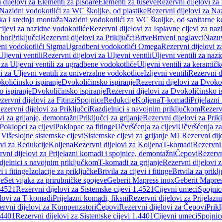
 dijelovi za Elementi za pisoare
Elementi za tuševe
Rezervni dijelovi za
Nazidni vodokotlići za WC školjke, od plastike
Rezervni dijelovi za Na
ka i srednja montaža
Nazidni vodokotlići za WC školjke, od sanitarne 
cijevi za nazidne vodokotliće
Rezervni dijelovi za Isplavne cijevi za na
ibor
Priključci
Rezervni dijelovi za Priključci
Brtve
Brtveni naglavci
Nazuvi
eni vodokotlići Sigma
Ugradbeni vodokotlići Omega
Rezervni dijelovi 
Uljevni ventili
Rezervni dijelovi za Uljevni ventili
Uljevni ventili za naz
 za Uljevni ventili za ugradbene vodokotliće
Uljevni ventili za keramič
i za Uljevni ventili za univerzalne vodokotlice
Izljevni ventili
Rezervni di
količinsko ispiranje
Dvokoličinsko ispiranje
Rezervni dijelovi za Dvokol
o ispiranje
Dvokoličinsko ispiranje
Rezervni dijelovi za Dvokoličinsko i
zervni dijelovi za Fitinzi
Spojnice
Redukcije
Koljena
T-komadi
Prijelazni
ezervni dijelovi za Priključci
Razdjelnici s navojnim priključkom
Rezerv
vi za grijanje, demontažni
Priključci za grijanje
Rezervni dijelovi za Prikl
Poklopci za cijevi
Poklopac za fitinge
Učvršćenja za cijevi
Učvršćenja za
 Višeslojne sistemske cijevi
Sistemske cijevi za grijanje ML
Rezervni dij
ovi za Redukcije
Koljena
Rezervni dijelovi za Koljena
T-komadi
Rezervni
vni dijelovi za Prijelazni komadi i spojnice, demontažni
Čepovi
Rezervn
djelnici s navojnim priključkom
T-komadi za grijanje
Rezervni dijelovi 
i i fitinge
Izolacije za priključke
Brtvila za cijevi i fitinge
Brtvila za prikl
ve
Set vijaka za prirubničke spojeve
Geberit Mapress inox
Geberit Mapres
.4521
Rezervni dijelovi za Sistemske cijevi 1.4521
Cijevni umeci
Spojnic
elovi za T-komadi
Prijelazni komadi, fiksni
Rezervni dijelovi za Prijelazn
ervni dijelovi za Kompenzatori
Čepovi
Rezervni dijelovi za Čepovi
Prikl
.4401
Rezervni dijelovi za Sistemske cijevi 1.4401
Cijevni umeci
Spojnic