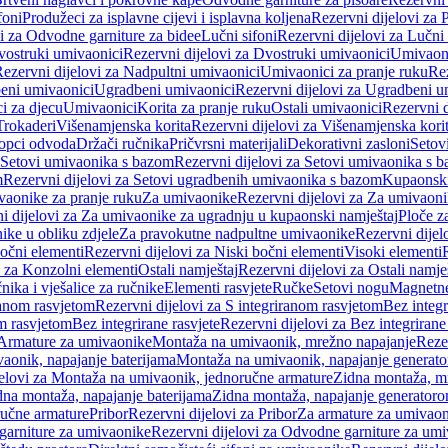
foni
Produžeci za isplavne cijevi i isplavna koljena
Rezervni dijelovi za P
i za Odvodne garniture za bidee
Lučni sifoni
Rezervni dijelovi za Lučni 
ostruki umivaonici
Rezervni dijelovi za Dvostruki umivaonici
Umivaoni
ezervni dijelovi za Nadpultni umivaonici
Umivaonici za pranje ruku
Rez
beni umivaonici
Ugradbeni umivaonici
Rezervni dijelovi za Ugradbeni u
i za djecu
Umivaonici
Korita za pranje ruku
Ostali umivaonici
Rezervni d
Trokaderi
Višenamjenska korita
Rezervni dijelovi za Višenamjenska kori
opci odvoda
Držači ručnika
Pričvrsni materijali
Dekorativni zasloni
Setov
Setovi umivaonika s bazom
Rezervni dijelovi za Setovi umivaonika s 
m
Rezervni dijelovi za Setovi ugradbenih umivaonika s bazom
Kupaonski
vaonike za pranje ruku
Za umivaonike
Rezervni dijelovi za Za umivaon
i dijelovi za Za umivaonike za ugradnju u kupaonski namještaj
Ploče z
ike u obliku zdjele
Za pravokutne nadpultne umivaonike
Rezervni dije
očni elementi
Rezervni dijelovi za Niski bočni elementi
Visoki elementi
i za Konzolni elementi
Ostali namještaj
Rezervni dijelovi za Ostali namje
nika i vješalice za ručnike
Elementi rasvjete
Ručke
Setovi nogu
Magnetne
ranom rasvjetom
Rezervni dijelovi za S integriranom rasvjetom
Bez integr
om rasvjetom
Bez integrirane rasvjete
Rezervni dijelovi za Bez integrirane
 Armature za umivaonike
Montaža na umivaonik, mrežno napajanje
Reze
aonik, napajanje baterijama
Montaža na umivaonik, napajanje generat
jelovi za Montaža na umivaonik, jednoručne armature
Zidna montaža, m
dna montaža, napajanje baterijama
Zidna montaža, napajanje generator
ručne armature
Pribor
Rezervni dijelovi za Pribor
Za armature za umivao
arniture za umivaonike
Rezervni dijelovi za Odvodne garniture za um