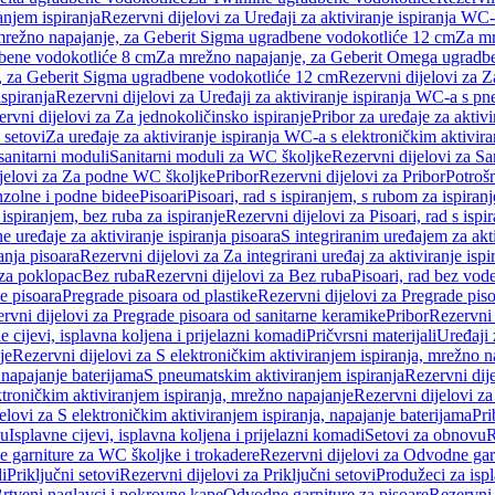
anjem ispiranja
Rezervni dijelovi za Uređaji za aktiviranje ispiranja WC-
 mrežno napajanje, za Geberit Sigma ugradbene vodokotliće 12 cm
Za mr
dbene vodokotliće 8 cm
Za mrežno napajanje, za Geberit Omega ugradb
a, za Geberit Sigma ugradbene vodokotliće 12 cm
Rezervni dijelovi za 
spiranja
Rezervni dijelovi za Uređaji za aktiviranje ispiranja WC-a s p
rvni dijelovi za Za jednokoličinsko ispiranje
Pribor za uređaje za aktiv
 setovi
Za uređaje za aktiviranje ispiranja WC-a s elektroničkim aktivira
sanitarni moduli
Sanitarni moduli za WC školjke
Rezervni dijelovi za S
jelovi za Za podne WC školjke
Pribor
Rezervni dijelovi za Pribor
Potrošn
nzolne i podne bidee
Pisoari
Pisoari, rad s ispiranjem, s rubom za ispiranj
s ispiranjem, bez ruba za ispiranje
Rezervni dijelovi za Pisoari, rad s ispi
 uređaje za aktiviranje ispiranja pisoara
S integriranim uređajem za akti
ranja pisoara
Rezervni dijelovi za Za integrirani uređaj za aktiviranje ispi
 za poklopac
Bez ruba
Rezervni dijelovi za Bez ruba
Pisoari, rad bez vod
e pisoara
Pregrade pisoara od plastike
Rezervni dijelovi za Pregrade piso
rvni dijelovi za Pregrade pisoara od sanitarne keramike
Pribor
Rezervni 
e cijevi, isplavna koljena i prijelazni komadi
Pričvrsni materijali
Uređaji 
je
Rezervni dijelovi za S elektroničkim aktiviranjem ispiranja, mrežno n
 napajanje baterijama
S pneumatskim aktiviranjem ispiranja
Rezervni dij
ktroničkim aktiviranjem ispiranja, mrežno napajanje
Rezervni dijelovi za
elovi za S elektroničkim aktiviranjem ispiranja, napajanje baterijama
Pri
du
Isplavne cijevi, isplavna koljena i prijelazni komadi
Setovi za obnovu
R
 garniture za WC školjke i trokadere
Rezervni dijelovi za Odvodne gar
i
Priključni setovi
Rezervni dijelovi za Priključni setovi
Produžeci za isp
rtveni naglavci i pokrovne kape
Odvodne garniture za pisoare
Rezervni 