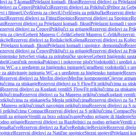
elovi za T-komadi
Prijelazni komadi, fiksni
Rezervni dijelovi za Prijelazn
ijelovi za Čepovi
Priključci
Rezervni dijelovi za Priključci
Pribor za Gebe
vi i fitinge
Učvršćenja za cijevi
Učvršćenja za priključke
Rezervni dijelo
inzi
Rezervni dijelovi za Fitinzi
Spojnice
Rezervni dijelovi za Spojnice
Re
sni
Rezervni dijelovi za Prijelazni komadi, fiksni
Prijelazni komadi i spo
ezervni dijelovi za Čepovi
Priključci za grijanje
Rezervni dijelovi za Prik
nja za cijevi
Geberit Mapress C-čelik
Geberit Mapress C-čelik
Rezervni 
kcije
Rezervni dijelovi za Redukcije
Koljena
Rezervni dijelovi za Kolje
 Prijelazni komadi, fiksni
Prijelazni komadi i spojnice, demontažni
Rezerv
ezervni dijelovi za Čepovi
Priključci za grijanje
Rezervni dijelovi za Prik
Sistemske brtve
Set vijaka za prirubničke spojeve
Geberit higijenski sust
beli
Graničnik protoka
Poklopci i pokrovne ploče
Vodokotlići i uređaji 
ranja WC-a s uređajem za higijensko ispiranje
Ugradbeni vodokotlići s ure
e za aktiviranje ispiranja WC-a s uređajem za higijensko ispiranje
Rezervn
Rezervni dijelovi za Mrežni dijelovi
Mrežne komponente
Cijevne armat
jučcima za stiskanje
Rezervni dijelovi za S FlowFit priključcima za stis
i
Rezervni dijelovi za Kuglasti ventili
S FlowFit priključcima za stiskanj
iključcima
Rezervni dijelovi za Sa Mapress priključcima
Kuglasti ventil
priključcima za stiskanje
Sa Mepla priključcima
Rezervni dijelovi za Sa
a Mapress priključcima
S navojnim priključcima
Rezervni dijelovi za S n
S priključcima Compact
Rezervni dijelovi za S priključcima Compact
Ne
tili za grijanje
Ventili za brzo odzračivanje
Podno grijanje ili hlađenje
Si
odno grijanje
Rezervni dijelovi za Razdjelnici za podno grijanje
Ventili 
jena
Račve
Rezervni dijelovi za Račve
Redukcije
Revizije
Rezervni dijelo
pojnice
Rezervni dijelovi za Natične spojnice
Stezni spojevi
Prijelazni ko