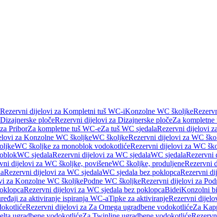
Rezervni dijelovi za Kompletni tuš WC-i
Konzolne WC školjke
Rezervn
Dizajnerske ploče
Rezervni dijelovi za Dizajnerske ploče
Za kompletne
 za Pribor
Za kompletne tuš WC-e
Za tuš WC sjedala
Rezervni dijelovi z
jelovi za Konzolne WC školjke
WC školjke
Rezervni dijelovi za WC ško
oljke
WC školjke za monoblok vodokotliće
Rezervni dijelovi za WC šk
oblok
WC sjedala
Rezervni dijelovi za WC sjedala
WC sjedala
Rezervni 
vni dijelovi za WC školjke, povišene
WC školjke, produljene
Rezervni d
la
Rezervni dijelovi za WC sjedala
WC sjedala bez poklopca
Rezervni di
ovi za Konzolne WC školjke
Podne WC školjke
Rezervni dijelovi za Po
oklopca
Rezervni dijelovi za WC sjedala bez poklopca
Bidei
Konzolni bi
uređaji za aktiviranje ispiranja WC-a
Tipke za aktiviranje
Rezervni dijelov
okotliće
Rezervni dijelovi za Za Omega ugradbene vodokotliće
Za Kapp
Delta ugradbene vodokotliće
Za Twinline ugradbene vodokotliće
Rezervni