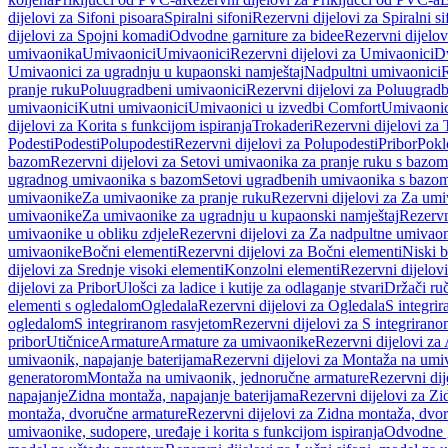
dijelovi za Sifoni pisoara
Spiralni sifoni
Rezervni dijelovi za Spiralni si
dijelovi za Spojni komadi
Odvodne garniture za bidee
Rezervni dijelov
umivaonika
Umivaonici
Umivaonici
Rezervni dijelovi za Umivaonici
Dv
Umivaonici za ugradnju u kupaonski namještaj
Nadpultni umivaonici
R
pranje ruku
Poluugradbeni umivaonici
Rezervni dijelovi za Poluugrad
umivaonici
Kutni umivaonici
Umivaonici u izvedbi Comfort
Umivaonic
dijelovi za Korita s funkcijom ispiranja
Trokaderi
Rezervni dijelovi za 
Podesti
Podesti
Polupodesti
Rezervni dijelovi za Polupodesti
Pribor
Pokl
bazom
Rezervni dijelovi za Setovi umivaonika za pranje ruku s bazom
ugradnog umivaonika s bazom
Setovi ugradbenih umivaonika s bazo
umivaonike
Za umivaonike za pranje ruku
Rezervni dijelovi za Za umi
umivaonike
Za umivaonike za ugradnju u kupaonski namještaj
Rezervn
umivaonike u obliku zdjele
Rezervni dijelovi za Za nadpultne umivaon
umivaonike
Bočni elementi
Rezervni dijelovi za Bočni elementi
Niski b
dijelovi za Srednje visoki elementi
Konzolni elementi
Rezervni dijelov
dijelovi za Pribor
Ulošci za ladice i kutije za odlaganje stvari
Držači ruč
elementi s ogledalom
Ogledala
Rezervni dijelovi za Ogledala
S integri
ogledalom
S integriranom rasvjetom
Rezervni dijelovi za S integriran
pribor
Utičnice
Armature
Armature za umivaonike
Rezervni dijelovi za
umivaonik, napajanje baterijama
Rezervni dijelovi za Montaža na umiv
generatorom
Montaža na umivaonik, jednoručne armature
Rezervni di
napajanje
Zidna montaža, napajanje baterijama
Rezervni dijelovi za Zi
montaža, dvoručne armature
Rezervni dijelovi za Zidna montaža, dvo
umivaonike, sudopere, uređaje i korita s funkcijom ispiranja
Odvodne g