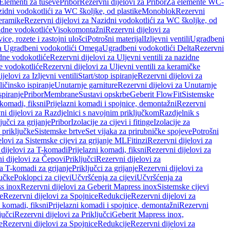
 Elementi za tuševe
Pribor
Rezervni dijelovi za Pribor
Za elemente WC-
zidni vodokotlići za WC školjke, od plastike
Monoblok
Rezervni
keramike
Rezervni dijelovi za Nazidni vodokotlići za WC školjke, od
zidne vodokotliće
Visokomontažni
Rezervni dijelovi za
ce, rozete i zastojni ulošci
Potrošni materijal
Izljevni ventili
Ugradbeni
za Ugradbeni vodokotlići Omega
Ugradbeni vodokotlići Delta
Rezervni
idne vodokotliće
Rezervni dijelovi za Uljevni ventili za nazidne
ke vodokotliće
Rezervni dijelovi za Uljevni ventili za keramičke
jelovi za Izljevni ventili
Start/stop ispiranje
Rezervni dijelovi za
ičinsko ispiranje
Unutarnje garniture
Rezervni dijelovi za Unutarnje
spiranje
Pribor
Membrane
Sustavi opskrbe
Geberit FlowFit
Sistemske
 komadi, fiksni
Prijelazni komadi i spojnice, demontažni
Rezervni
ni dijelovi za Razdjelnici s navojnim priključkom
Razdjelnik s
jučci za grijanje
Pribor
Izolacije za cijevi i fitinge
Izolacije za
 priključke
Sistemske brtve
Set vijaka za prirubničke spojeve
Potrošni
elovi za Sistemske cijevi za grijanje ML
Fitinzi
Rezervni dijelovi za
 dijelovi za T-komadi
Prijelazni komadi, fiksni
Rezervni dijelovi za
i dijelovi za Čepovi
Priključci
Rezervni dijelovi za
za T-komadi za grijanje
Priključci za grijanje
Rezervni dijelovi za
jučke
Poklopci za cijevi
Učvršćenja za cijevi
Učvršćenja za
s inox
Rezervni dijelovi za Geberit Mapress inox
Sistemske cijevi
e
Rezervni dijelovi za Spojnice
Redukcije
Rezervni dijelovi za
i komadi, fiksni
Prijelazni komadi i spojnice, demontažni
Rezervni
jučci
Rezervni dijelovi za Priključci
Geberit Mapress inox,
e
Rezervni dijelovi za Spojnice
Redukcije
Rezervni dijelovi za