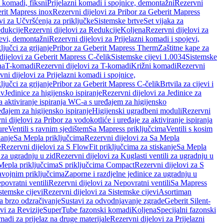
i komadi, fiksni
Prijelazni komadi i spojnice, demontažni
Rezervni
rit Mapress inox
Rezervni dijelovi za Pribor za Geberit Mapress
vi za Učvršćenja za priključke
Sistemske brtve
Set vijaka za
dukcije
Rezervni dijelovi za Redukcije
Koljena
Rezervni dijelovi za
jevi, demontažni
Rezervni dijelovi za Prijelazni komadi i spojevi,
ljučci za grijanje
Pribor za Geberit Mapress Therm
Zaštitne kape za
dijelovi za Geberit Mapress C-čelik
Sistemske cijevi 1.0034
Sistemske
na
T-komadi
Rezervni dijelovi za T-komadi
Križni komadi
Rezervni
ni dijelovi za Prijelazni komadi i spojnice,
ljučci za grijanje
Pribor za Geberit Mapress C-čelik
Brtvila za cijevi i
av
Jedinice za higijensko ispiranje
Rezervni dijelovi za Jedinice za
za aktiviranje ispiranja WC-a s uređajem za higijensko
đajem za higijensko ispiranje
Higijenski ugradbeni moduli
Rezervni
i dijelovi za Pribor za vodokotliće i uređaje za aktiviranje ispiranja
ure
Ventili s ravnim sjedištem
Sa Mapress priključcima
Ventili s kosim
kanje
Sa Mepla priključcima
Rezervni dijelovi za Sa Mepla
e
Rezervni dijelovi za S FlowFit priključcima za stiskanje
Sa Mepla
i za ugradnju u zid
Rezervni dijelovi za Kuglasti ventili za ugradnju u
 Mepla priključcima
S priključcima Compact
Rezervni dijelovi za S
avojnim priključcima
Zaporne i razdjelne jedinice za ugradnju u
povratni ventili
Rezervni dijelovi za Nepovratni ventili
Sa Mapress
stemske cijevi
Rezervni dijelovi za Sistemske cijevi
Asortiman
za brzo odzračivanje
Sustavi za odvodnjavanje zgrade
Geberit Silent-
vi za Revizije
SuperTube fazonski komadi
Koljena
Specijalni fazonski
madi za prijelaz na druge materijale
Rezervni dijelovi za Prijelazni