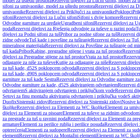
model za uštedu prostora
Rezervni dijelovi za Lučni sifoni, model za u
sifoni za umivaonike, model za uštedu prostora
Rezervni dijelovi za D
umivaonike
Rezervni dijelovi za Priključci za umivaonike
Poklopci
Prik
sifoni
Rezervni dijelovi za Lučni sifoni
Sifoni s dvije komore
Rezervni d
Odvodne garniture za uređaje
Ugradbeni sifoni
Rezervni dijelovi za Ug
poda
Rezervni dijelovi za Rješenja odvodnje za tuševe u razini poda
Tu
dijelovi za Podni sifoni za tuš
Pribor za podne sifone za tuš
Rezervni di
zidne odvode
Tuš kade i površine za tuširanje
Rezervni dijelovi za Tuš 
mineralnog materijala
Rezervni dijelovi za Površine za tuširanje od mi
tuš kada
Pribor
Kabine, pregradne stijene i vrata za tuš prostor
Rezervni 
dijelovi za Pregradne stijene za tuš prostor
Vrata za tuš prostor
Rezervni
odlaganje za niše za tuševe
Kutije za odlaganje za niše
Rezervni dijelov
za tuš kade, d52
S poklopcem odvoda
Rezervni dijelovi za S poklopc
za tuš kade, d90
S poklopcem odvoda
Rezervni dijelovi za S poklopc
garniture za tuš kade Sestra
Rezervni dijelovi za Odvodne garniture za
Odvodne garniture za kade, d52
S aktiviranjem odvrtanjem
Rezervni di
odvrtanjem
S aktiviranjem odvrtanjem i priključkom vode
Rezervni dij
Setovi za finu montažu aktiviranja odvrtanjem i priključka vode
S akti
Duofix
Sistemski zidovi
Rezervni dijelovi za Sistemski zidovi
Nosive k
školjke
Rezervni dijelovi za Elementi za WC školjke
Elementi za umiv
dijelovi za Elementi za pisoare
Elementi za tuševe sa zidnim odvodom
za pregrade za tuš u ravnini poda
Rezervni dijelovi za Elementi za pre
armature
Elementi za perilice rublja i perilice posuđa
Rezervni dijelovi 
opterećenja
Elementi za sudopere
Rezervni dijelovi za Elementi za sud
elementi
Rezervni dijelovi za Montažni elementi
Elementi za WC školj