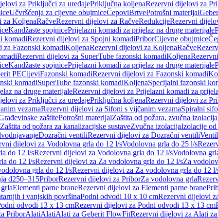
jelovi za Priključci za uređaje
Priključna koljena
Rezervni dijelovi za Pr
ice
Učvršćenja za cijevne obujmice
Čepovi
Brtve
Potrošni materijal
Geber
i za Koljena
Račve
Rezervni dijelovi za Račve
Redukcije
Rezervni dijelo
ice
Kandžaste spojnice
Prijelazni komadi za prijelaz na druge materijale
P
i komadi
Rezervni dijelovi za Spojni komadi
Pribor
Cijevne obujmice
Če
vi za Fazonski komadi
Koljena
Rezervni dijelovi za Koljena
Račve
Rezerv
omadi
Rezervni dijelovi za SuperTube fazonski komadi
Koljena
Rezervni
ice
Kandžaste spojnice
Prijelazni komadi za prijelaz na druge materijale
P
erit PE
Cijevi
Fazonski komadi
Rezervni dijelovi za Fazonski komadi
Ko
zonski komadi
SuperTube fazonski komadi
Koljena
Specijalni fazonski ko
jelaz na druge materijale
Rezervni dijelovi za Prijelazni komadi za prijel
jelovi za Priključci za uređaje
Priključna koljena
Rezervni dijelovi za Pr
jčanim vezama
Rezervni dijelovi za Sifoni s vijčanim vezama
Spiralni sif
Građevinske zaštite
Potrošni materijal
Zaštita od požara, zvučna izolacija 
 Zaštita od požara za kanalizacijske sustave
Zvučna izolacija
Izolacije od
odvodnjavanje
Dozračni ventili
Rezervni dijelovi za Dozračni ventili
Ventil
vni dijelovi za Vodolovna grla do 12 l/s
Vodolovna grla do 25 l/s
Rezerv
a do 12 l/s
Rezervni dijelovi za Vodolovna grla do 12 l/s
Vodolovna grla
la do 12 l/s
Rezervni dijelovi za Za vodolovna grla do 12 l/s
Za vodolovn
odolovna grla do 12 l/s
Rezervni dijelovi za Za vodolovna grla do 12 l/
anja d250–315
Pribor
Rezervni dijelovi za Pribor
Za vodolovna grla
Rezerv
 grla
Elementi parne brane
Rezervni dijelovi za Elementi parne brane
Pri
arnjih i vanjskih površina
Podni odvodi 10 x 10 cm
Rezervni dijelovi 
odni odvodi 13 x 13 cm
Rezervni dijelovi za Podni odvodi 13 x 13 cm
za Pribor
Alati
Alati
Alati za Geberit FlowFit
Rezervni dijelovi za Alati z