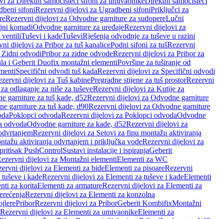
vi za Direktni samočisteći sifoni za umivaonike
Direktni samočisteći
beni sifoni
Rezervni dijelovi za Ugradbeni sifoni
Priključci za
re
Rezervni dijelovi za Odvodne garniture za sudopere
Lučni
ojni komadi
Odvodne garniture za uređaje
Rezervni dijelovi za
 ventili
Tuševi i kade
Tuševi
Rješenja odvodnje za tuševe u razini
ni dijelovi za Pribor za tuš kanalice
Podni sifoni za tuš
Rezervni
a Zidni odvodi
Pribor za zidne odvode
Rezervni dijelovi za Pribor za
ala i Geberit Duofix montažni elementi
Površine za tuširanje od
menti
Specifični odvodi tuš kada
Rezervni dijelovi za Specifični odvodi
zervni dijelovi za Tuš kabine
Pregradne stijene za tuš prostor
Rezervni
 za odlaganje za niše za tuševe
Rezervni dijelovi za Kutije za
 garniture za tuš kade, d52
Rezervni dijelovi za Odvodne garniture
e garniture za tuš kade, d90
Rezervni dijelovi za Odvodne garniture
oda
Poklopci odvoda
Rezervni dijelovi za Poklopci odvoda
Odvodne
ca odvoda
Odvodne garniture za kade, d52
Rezervni dijelovi za
 odvrtanjem
Rezervni dijelovi za Setovi za finu montažu aktiviranja
ntažu aktiviranja odvrtanjem i priključka vode
Rezervni dijelovi za
 pritisak PushControl
Sustavi instalacije i ispiranja
Geberit
ezervni dijelovi za Montažni elementi
Elementi za WC
ervni dijelovi za Elementi za bide
Elementi za pisoare
Rezervni
 tuševe i kade
Rezervni dijelovi za Elementi za tuševe i kade
Elementi
nti za korita
Elementi za armature
Rezervni dijelovi za Elementi za
erećenja
Rezervni dijelovi za Elementi za konzolna
ojlere
Pribor
Rezervni dijelovi za Pribor
Geberit Kombifix
Montažni
Rezervni dijelovi za Elementi za umivaonike
Elementi za