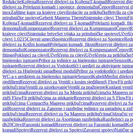
Redukcije
Koljena
Rezervni dijelovi za Koljena
T-komadi
Rezervni dij
dijelovi za Prijelazni komadi i spojnice, demontažni
Čepovi
Rezervni d
inox
Zaštitne kape za krajeve cijevi
Izolacije za priključke
Brtvila za cije
prirubničke spojeve
Geberit Mapress Therm
Sistemske cijevi Therm
Fit
Koljena
T-komadi
Rezervni dijelovi za T-komadi
Prijelazni komadi, fik
demontažni
Kompenzatori
Rezervni dijelovi za Kompenzatori
Čepovi
R
krajeve cijevi
Sistemske brtve
Set vijaka za prirubničke spojeve
Učvršće
cijevi 1.0215
Cijevni umeci
Spojnice
Rezervni dijelovi za Spojnice
Redu
dijelovi za Križni komadi
Prijelazni komadi, fiksni
Rezervni dijelovi za
demontažni
Kompenzatori
Rezervni dijelovi za Kompenzatori
Čepovi
R
fitinge
Poklopci za cijevi
Učvršćenja za cijevi
Učvršćenja za priključke
higijensko ispiranje
Pribor za jedinice za higijensko ispiranje
Senzori
Ka
ispiranje
Rezervni dijelovi za Vodokotlići i uređaji za aktiviranje ispi
dijelovi za Higijenski ugradbeni moduli
Pribor za vodokotliće i uređaj
WC-a s uređajem za higijensko ispiranje
Senzori
Kabeli
Mrežni dijelovi
sjedištem
Rezervni dijelovi za Ventili s kosim sjedištem
S FlowFit prikl
priključcima
Ventili za uzorkovanje
Ventili za pražnjenje
Kuglasti ventil
priključcima
Rezervni dijelovi za Sa Mepla priključcima
Sa Mapress pr
zid
S FlowFit priključcima za stiskanje
Rezervni dijelovi za S FlowFit 
priključcima Compact
Sa Mapress priključcima
Rezervni dijelovi za S
zid
Rezervni dijelovi za Zaporne i razdjelne jedinice za ugradnju u zid
priključcima
Rezervni dijelovi za Sa Mapress priključcima
Odzračni ven
razdjelnika
Rezervni dijelovi za Asortiman razdjelnika
Razdjelnici za p
db20
Cijevi
Fazonski komadi
Rezervni dijelovi za Fazonski komadi
Kol
komadi
Spojevi
Rezervni dijelovi za Spojevi
Zavareni spojevi
Natične s