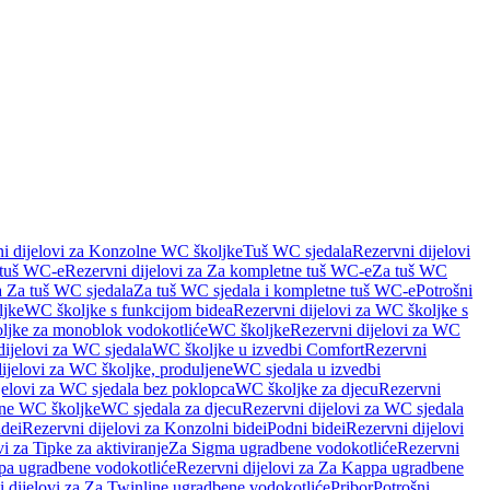
i dijelovi za Konzolne WC školjke
Tuš WC sjedala
Rezervni dijelovi
 tuš WC-e
Rezervni dijelovi za Za kompletne tuš WC-e
Za tuš WC
a Za tuš WC sjedala
Za tuš WC sjedala i kompletne tuš WC-e
Potrošni
ljke
WC školjke s funkcijom bidea
Rezervni dijelovi za WC školjke s
oljke za monoblok vodokotliće
WC školjke
Rezervni dijelovi za WC
dijelovi za WC sjedala
WC školjke u izvedbi Comfort
Rezervni
ijelovi za WC školjke, produljene
WC sjedala u izvedbi
jelovi za WC sjedala bez poklopca
WC školjke za djecu
Rezervni
dne WC školjke
WC sjedala za djecu
Rezervni dijelovi za WC sjedala
dei
Rezervni dijelovi za Konzolni bidei
Podni bidei
Rezervni dijelovi
i za Tipke za aktiviranje
Za Sigma ugradbene vodokotliće
Rezervni
a ugradbene vodokotliće
Rezervni dijelovi za Za Kappa ugradbene
 dijelovi za Za Twinline ugradbene vodokotliće
Pribor
Potrošni