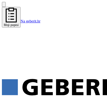
Na geberit.hr
Moji popisi