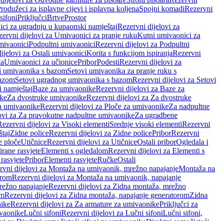
rodužeci za isplavne cijevi i isplavna koljena
Spojni komadi
Rezervni
sifoni
Priključci
Brtve
Prostor
ci za ugradnju u kupaonski namještaj
Rezervni dijelovi za
ervni dijelovi za Umivaonici za pranje ruku
Kutni umivaonici za
mivaonici
Podpultni umivaonici
Rezervni dijelovi za Podpultni
ijelovi za Ostali umivaonici
Korita s funkcijom ispiranja
Rezervni
ta
Umivaonici za učionice
Pribor
Podesti
Rezervni dijelovi za
i umivaonika s bazom
Setovi umivaonika za pranje ruku s
bazom
Setovi ugradnog umivaonika s bazom
Rezervni dijelovi za Setovi
 namještaj
Baze za umivaonike
Rezervni dijelovi za Baze za
ike
Za dvostruke umivaonike
Rezervni dijelovi za Za dvostruke
a umivaonike
Rezervni dijelovi za Ploče za umivaonike
Za nadpultne
lovi za Za pravokutne nadpultne umivaonike
Za ugradbene
Rezervni dijelovi za Visoki elementi
Srednje visoki elementi
Rezervni
štaj
Zidne police
Rezervni dijelovi za Zidne police
Pribor
Rezervni
 ploče
Utičnice
Rezervni dijelovi za Utičnice
Ostali pribor
Ogledala i
irane rasvjete
Elementi s ogledalom
Rezervni dijelovi za Elementi s
 rasvjete
Pribor
Elementi rasvjete
Ručke
Ostali
rvni dijelovi za Montaža na umivaonik, mrežno napajanje
Montaža na
orom
Rezervni dijelovi za Montaža na umivaonik, napajanje
režno napajanje
Rezervni dijelovi za Zidna montaža, mrežno
om
Rezervni dijelovi za Zidna montaža, napajanje generatorom
Zidna
nike
Rezervni dijelovi za Za armature za umivaonike
Priključci za
ivaonike
Lučni sifoni
Rezervni dijelovi za Lučni sifoni
Lučni sifoni,