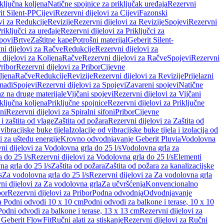
iključna koljena
Natične spojnice za priključak uređaja
Rezervni
it Silent-PP
Cijevi
Rezervni dijelovi za Cijevi
Fazonski
vi za Redukcije
Revizije
Rezervni dijelovi za Revizije
Spojevi
Rezervni
riključci za uređaje
Rezervni dijelovi za Priključci za
povi
Brtve
Zaštitne kape
Potrošni materijal
Geberit Silent-
ni dijelovi za Račve
Redukcije
Rezervni dijelovi za
 dijelovi za Koljena
Račve
Rezervni dijelovi za Račve
Spojevi
Rezervni
ribor
Rezervni dijelovi za Pribor
Cijevne
ljena
Račve
Redukcije
Revizije
Rezervni dijelovi za Revizije
Prijelazni
madi
Spojevi
Rezervni dijelovi za Spojevi
Zavareni spojevi
Natične
az na druge materijale
Vijčani spojevi
Rezervni dijelovi za Vijčani
iključna koljena
Priključne spojnice
Rezervni dijelovi za Priključne
oni
Rezervni dijelovi za Spiralni sifoni
Pribor
Cijevne
i zaštita od vlage
Zaštita od požara
Rezervni dijelovi za Zaštita od
 vibracijske buke tijela
Izolacije od vibracijske buke tijela i izolacija od
i za uštedu energije
Krovno odvodnjavanje Geberit Pluvia
Vodolovna
ni dijelovi za Vodolovna grla do 25 l/s
Vodolovna grla za
 do 25 l/s
Rezervni dijelovi za Vodolovna grla do 25 l/s
Elementi
a grla do 25 l/s
Zaštita od požara
Zaštita od požara za kanalizacijske
s
Za vodolovna grla do 25 l/s
Rezervni dijelovi za Za vodolovna grla
ni dijelovi za Za vodolovna grla
Za učvršćenja
Konvencionalno
bor
Rezervni dijelovi za Pribor
Podna odvodnja
Odvodnjavanje
za Podni odvodi 10 x 10 cm
Podni odvodi za balkone i terase, 10 x 10
Podni odvodi za balkone i terase, 13 x 13 cm
Rezervni dijelovi za
a Geberit FlowFit
Ručni alati za stiskanje
Rezervni dijelovi za Ručni