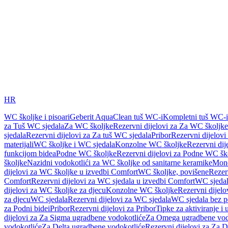
HR
WC školjke i pisoari
Geberit AquaClean tuš WC-i
Kompletni tuš WC-i
za Tuš WC sjedala
Za WC školjke
Rezervni dijelovi za Za WC školjke
sjedala
Rezervni dijelovi za Za tuš WC sjedala
Pribor
Rezervni dijelovi
materijali
WC školjke i WC sjedala
Konzolne WC školjke
Rezervni di
funkcijom bidea
Podne WC školjke
Rezervni dijelovi za Podne WC šk
školjke
Nazidni vodokotlići za WC školjke od sanitarne keramike
Mon
dijelovi za WC školjke u izvedbi Comfort
WC školjke, povišene
Rezer
Comfort
Rezervni dijelovi za WC sjedala u izvedbi Comfort
WC sjeda
dijelovi za WC školjke za djecu
Konzolne WC školjke
Rezervni dijel
za djecu
WC sjedala
Rezervni dijelovi za WC sjedala
WC sjedala bez p
za Podni bidei
Pribor
Rezervni dijelovi za Pribor
Tipke za aktiviranje i 
dijelovi za Za Sigma ugradbene vodokotliće
Za Omega ugradbene vod
vodokotliće
Za Delta ugradbene vodokotliće
Rezervni dijelovi za Za 