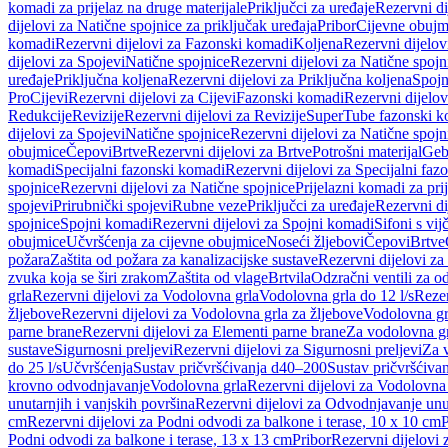
komadi za prijelaz na druge materijale
Priključci za uređaje
Rezervni di
dijelovi za Natične spojnice za priključak uređaja
Pribor
Cijevne obujm
komadi
Rezervni dijelovi za Fazonski komadi
Koljena
Rezervni dijelov
dijelovi za Spojevi
Natične spojnice
Rezervni dijelovi za Natične spojn
uređaje
Priključna koljena
Rezervni dijelovi za Priključna koljena
Spojn
Pro
Cijevi
Rezervni dijelovi za Cijevi
Fazonski komadi
Rezervni dijelo
Redukcije
Revizije
Rezervni dijelovi za Revizije
SuperTube fazonski k
dijelovi za Spojevi
Natične spojnice
Rezervni dijelovi za Natične spojn
obujmice
Čepovi
Brtve
Rezervni dijelovi za Brtve
Potrošni materijal
Geb
komadi
Specijalni fazonski komadi
Rezervni dijelovi za Specijalni fa
spojnice
Rezervni dijelovi za Natične spojnice
Prijelazni komadi za pri
spojevi
Prirubnički spojevi
Rubne veze
Priključci za uređaje
Rezervni di
spojnice
Spojni komadi
Rezervni dijelovi za Spojni komadi
Sifoni s vi
obujmice
Učvršćenja za cijevne obujmice
Noseći žljebovi
Čepovi
Brtve
požara
Zaštita od požara za kanalizacijske sustave
Rezervni dijelovi za
zvuka koja se širi zrakom
Zaštita od vlage
Brtvila
Odzračni ventili za 
grla
Rezervni dijelovi za Vodolovna grla
Vodolovna grla do 12 l/s
Rezer
žljebove
Rezervni dijelovi za Vodolovna grla za žljebove
Vodolovna grl
parne brane
Rezervni dijelovi za Elementi parne brane
Za vodolovna gr
sustave
Sigurnosni preljevi
Rezervni dijelovi za Sigurnosni preljevi
Za v
do 25 l/s
Učvršćenja
Sustav pričvršćivanja d40–200
Sustav pričvršćiv
krovno odvodnjavanje
Vodolovna grla
Rezervni dijelovi za Vodolovna
unutarnjih i vanjskih površina
Rezervni dijelovi za Odvodnjavanje unut
cm
Rezervni dijelovi za Podni odvodi za balkone i terase, 10 x 10 cm
P
Podni odvodi za balkone i terase, 13 x 13 cm
Pribor
Rezervni dijelovi 