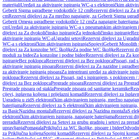
materijali
Uređaji za aktiviranje ispiranja WC-a s elektroničkim aktivir
Geberit Sigma ugradbene vodokotliće 12 cm
Rezervni dijelovi za Za
cm
Rezervni dijelovi za Za mrežno napajanje, za Geberit Sigma ugra
Geberit Omega ugradbene vodokotliće 12 cm
Za napajanje baterijam
cm
Uređaji za aktiviranje ispiranja WC-a s pneumatskim aktiviranjem i
dijelovi za Za dvokoličinsko ispiranje
Za jednokoličinsko ispiranje
Reze
aktiviranje ispiranja WC-a
Ugradni setovi
Rezervni dijelovi za Ugradni
WC-a s elektroničkim aktiviranjem ispiranja
Spojevi
Geberit Monolith 
dijelovi za Za konzolne WC školjke
Za podne WC školjke
Rezervni di
moduli za bidee
Za konzolne i podne bidee
Rezervni dijelovi za Za ko
ispiranje
Bez poklopca
Rezervni dijelovi za Bez poklopca
Pisoari, rad 
aktiviranje ispiranja pisoara
Rezervni dijelovi za Za nazidne i ugradbene
za aktiviranje ispiranja pisoara
Za integrirani uređaj za aktiviranje ispi
poklopac
Rezervni dijelovi za Pisoari, rad s ispiranjem, s poklopcem /
dijelovi za Bez poklopca
Pregrade pisoara
Rezervni dijelovi za Pregrad
Pregrade pisoara od stakla
Pregrade pisoara od sanitarne keramike
Reze
cijevi, isplavna koljena i prijelazni komadi
Rezervni dijelovi za Isplavn
Ugradnja u zid
S elektroničkim aktiviranjem ispiranja, mrežno napajan
baterijama
Rezervni dijelovi za S elektroničkim aktiviranjem ispiranja,
za Basic
Nazidna montaža
Rezervni dijelovi za Nazidna montaža
S ele
elektroničkim aktiviranjem ispiranja, napajanje baterijama
Rezervni dij
preradu
Rezervni dijelovi za Setovi za grubu gradnju i setovi za prera
upravljanja
Pomagala
Priključci za WC školjke, pisoare i bidee
Odvodne
za Priključna koljena
Spojni komadi
Rezervni dijelovi za Spojni komad
koljena
Priključci od PVC-a
Rezervni dijelovi za Priključci od PVC-a
B