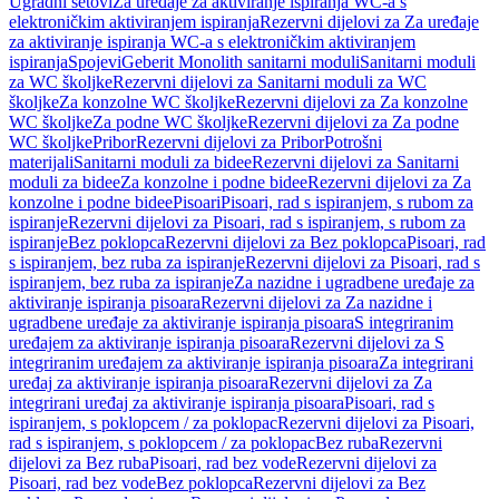
Ugradni setovi
Za uređaje za aktiviranje ispiranja WC-a s
elektroničkim aktiviranjem ispiranja
Rezervni dijelovi za Za uređaje
za aktiviranje ispiranja WC-a s elektroničkim aktiviranjem
ispiranja
Spojevi
Geberit Monolith sanitarni moduli
Sanitarni moduli
za WC školjke
Rezervni dijelovi za Sanitarni moduli za WC
školjke
Za konzolne WC školjke
Rezervni dijelovi za Za konzolne
WC školjke
Za podne WC školjke
Rezervni dijelovi za Za podne
WC školjke
Pribor
Rezervni dijelovi za Pribor
Potrošni
materijali
Sanitarni moduli za bidee
Rezervni dijelovi za Sanitarni
moduli za bidee
Za konzolne i podne bidee
Rezervni dijelovi za Za
konzolne i podne bidee
Pisoari
Pisoari, rad s ispiranjem, s rubom za
ispiranje
Rezervni dijelovi za Pisoari, rad s ispiranjem, s rubom za
ispiranje
Bez poklopca
Rezervni dijelovi za Bez poklopca
Pisoari, rad
s ispiranjem, bez ruba za ispiranje
Rezervni dijelovi za Pisoari, rad s
ispiranjem, bez ruba za ispiranje
Za nazidne i ugradbene uređaje za
aktiviranje ispiranja pisoara
Rezervni dijelovi za Za nazidne i
ugradbene uređaje za aktiviranje ispiranja pisoara
S integriranim
uređajem za aktiviranje ispiranja pisoara
Rezervni dijelovi za S
integriranim uređajem za aktiviranje ispiranja pisoara
Za integrirani
uređaj za aktiviranje ispiranja pisoara
Rezervni dijelovi za Za
integrirani uređaj za aktiviranje ispiranja pisoara
Pisoari, rad s
ispiranjem, s poklopcem / za poklopac
Rezervni dijelovi za Pisoari,
rad s ispiranjem, s poklopcem / za poklopac
Bez ruba
Rezervni
dijelovi za Bez ruba
Pisoari, rad bez vode
Rezervni dijelovi za
Pisoari, rad bez vode
Bez poklopca
Rezervni dijelovi za Bez