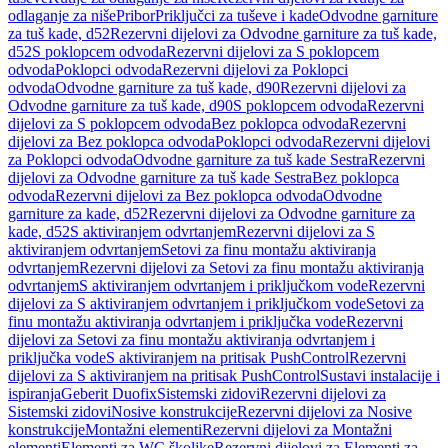
odlaganje za niše
Pribor
Priključci za tuševe i kade
Odvodne garniture
za tuš kade, d52
Rezervni dijelovi za Odvodne garniture za tuš kade,
d52
S poklopcem odvoda
Rezervni dijelovi za S poklopcem
odvoda
Poklopci odvoda
Rezervni dijelovi za Poklopci
odvoda
Odvodne garniture za tuš kade, d90
Rezervni dijelovi za
Odvodne garniture za tuš kade, d90
S poklopcem odvoda
Rezervni
dijelovi za S poklopcem odvoda
Bez poklopca odvoda
Rezervni
dijelovi za Bez poklopca odvoda
Poklopci odvoda
Rezervni dijelovi
za Poklopci odvoda
Odvodne garniture za tuš kade Sestra
Rezervni
dijelovi za Odvodne garniture za tuš kade Sestra
Bez poklopca
odvoda
Rezervni dijelovi za Bez poklopca odvoda
Odvodne
garniture za kade, d52
Rezervni dijelovi za Odvodne garniture za
kade, d52
S aktiviranjem odvrtanjem
Rezervni dijelovi za S
aktiviranjem odvrtanjem
Setovi za finu montažu aktiviranja
odvrtanjem
Rezervni dijelovi za Setovi za finu montažu aktiviranja
odvrtanjem
S aktiviranjem odvrtanjem i priključkom vode
Rezervni
dijelovi za S aktiviranjem odvrtanjem i priključkom vode
Setovi za
finu montažu aktiviranja odvrtanjem i priključka vode
Rezervni
dijelovi za Setovi za finu montažu aktiviranja odvrtanjem i
priključka vode
S aktiviranjem na pritisak PushControl
Rezervni
dijelovi za S aktiviranjem na pritisak PushControl
Sustavi instalacije i
ispiranja
Geberit Duofix
Sistemski zidovi
Rezervni dijelovi za
Sistemski zidovi
Nosive konstrukcije
Rezervni dijelovi za Nosive
konstrukcije
Montažni elementi
Rezervni dijelovi za Montažni
elementi
Elementi za WC školjke
Rezervni dijelovi za Elementi za