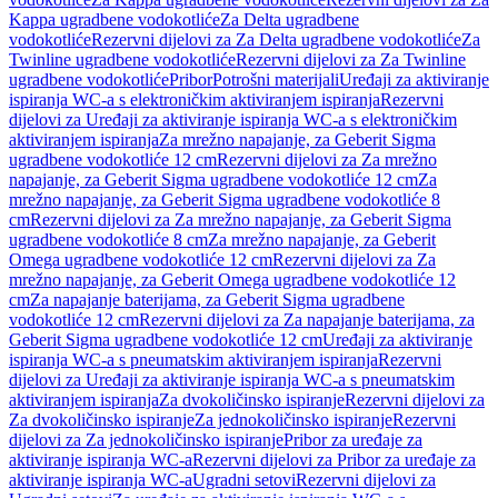
Kappa ugradbene vodokotliće
Za Delta ugradbene
vodokotliće
Rezervni dijelovi za Za Delta ugradbene vodokotliće
Za
Twinline ugradbene vodokotliće
Rezervni dijelovi za Za Twinline
ugradbene vodokotliće
Pribor
Potrošni materijali
Uređaji za aktiviranje
ispiranja WC-a s elektroničkim aktiviranjem ispiranja
Rezervni
dijelovi za Uređaji za aktiviranje ispiranja WC-a s elektroničkim
aktiviranjem ispiranja
Za mrežno napajanje, za Geberit Sigma
ugradbene vodokotliće 12 cm
Rezervni dijelovi za Za mrežno
napajanje, za Geberit Sigma ugradbene vodokotliće 12 cm
Za
mrežno napajanje, za Geberit Sigma ugradbene vodokotliće 8
cm
Rezervni dijelovi za Za mrežno napajanje, za Geberit Sigma
ugradbene vodokotliće 8 cm
Za mrežno napajanje, za Geberit
Omega ugradbene vodokotliće 12 cm
Rezervni dijelovi za Za
mrežno napajanje, za Geberit Omega ugradbene vodokotliće 12
cm
Za napajanje baterijama, za Geberit Sigma ugradbene
vodokotliće 12 cm
Rezervni dijelovi za Za napajanje baterijama, za
Geberit Sigma ugradbene vodokotliće 12 cm
Uređaji za aktiviranje
ispiranja WC-a s pneumatskim aktiviranjem ispiranja
Rezervni
dijelovi za Uređaji za aktiviranje ispiranja WC-a s pneumatskim
aktiviranjem ispiranja
Za dvokoličinsko ispiranje
Rezervni dijelovi za
Za dvokoličinsko ispiranje
Za jednokoličinsko ispiranje
Rezervni
dijelovi za Za jednokoličinsko ispiranje
Pribor za uređaje za
aktiviranje ispiranja WC-a
Rezervni dijelovi za Pribor za uređaje za
aktiviranje ispiranja WC-a
Ugradni setovi
Rezervni dijelovi za