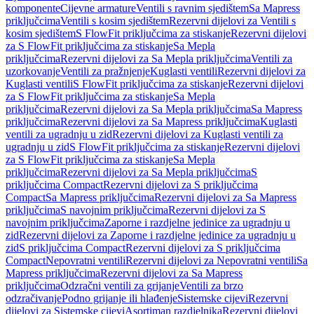
komponente
Cijevne armature
Ventili s ravnim sjedištem
Sa Mapress
priključcima
Ventili s kosim sjedištem
Rezervni dijelovi za Ventili s
kosim sjedištem
S FlowFit priključcima za stiskanje
Rezervni dijelovi
za S FlowFit priključcima za stiskanje
Sa Mepla
priključcima
Rezervni dijelovi za Sa Mepla priključcima
Ventili za
uzorkovanje
Ventili za pražnjenje
Kuglasti ventili
Rezervni dijelovi za
Kuglasti ventili
S FlowFit priključcima za stiskanje
Rezervni dijelovi
za S FlowFit priključcima za stiskanje
Sa Mepla
priključcima
Rezervni dijelovi za Sa Mepla priključcima
Sa Mapress
priključcima
Rezervni dijelovi za Sa Mapress priključcima
Kuglasti
ventili za ugradnju u zid
Rezervni dijelovi za Kuglasti ventili za
ugradnju u zid
S FlowFit priključcima za stiskanje
Rezervni dijelovi
za S FlowFit priključcima za stiskanje
Sa Mepla
priključcima
Rezervni dijelovi za Sa Mepla priključcima
S
priključcima Compact
Rezervni dijelovi za S priključcima
Compact
Sa Mapress priključcima
Rezervni dijelovi za Sa Mapress
priključcima
S navojnim priključcima
Rezervni dijelovi za S
navojnim priključcima
Zaporne i razdjelne jedinice za ugradnju u
zid
Rezervni dijelovi za Zaporne i razdjelne jedinice za ugradnju u
zid
S priključcima Compact
Rezervni dijelovi za S priključcima
Compact
Nepovratni ventili
Rezervni dijelovi za Nepovratni ventili
Sa
Mapress priključcima
Rezervni dijelovi za Sa Mapress
priključcima
Odzračni ventili za grijanje
Ventili za brzo
odzračivanje
Podno grijanje ili hlađenje
Sistemske cijevi
Rezervni
dijelovi za Sistemske cijevi
Asortiman razdjelnika
Rezervni dijelovi