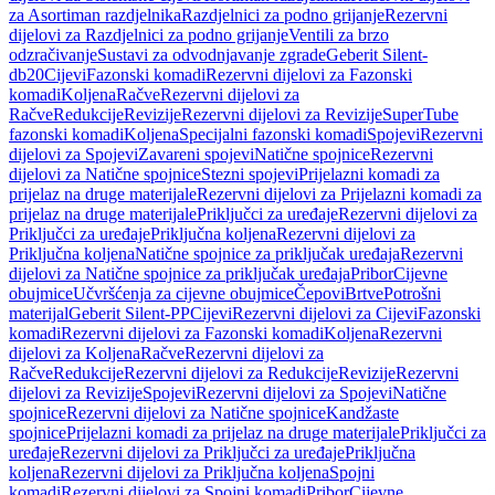
za Asortiman razdjelnika
Razdjelnici za podno grijanje
Rezervni
dijelovi za Razdjelnici za podno grijanje
Ventili za brzo
odzračivanje
Sustavi za odvodnjavanje zgrade
Geberit Silent-
db20
Cijevi
Fazonski komadi
Rezervni dijelovi za Fazonski
komadi
Koljena
Račve
Rezervni dijelovi za
Račve
Redukcije
Revizije
Rezervni dijelovi za Revizije
SuperTube
fazonski komadi
Koljena
Specijalni fazonski komadi
Spojevi
Rezervni
dijelovi za Spojevi
Zavareni spojevi
Natične spojnice
Rezervni
dijelovi za Natične spojnice
Stezni spojevi
Prijelazni komadi za
prijelaz na druge materijale
Rezervni dijelovi za Prijelazni komadi za
prijelaz na druge materijale
Priključci za uređaje
Rezervni dijelovi za
Priključci za uređaje
Priključna koljena
Rezervni dijelovi za
Priključna koljena
Natične spojnice za priključak uređaja
Rezervni
dijelovi za Natične spojnice za priključak uređaja
Pribor
Cijevne
obujmice
Učvršćenja za cijevne obujmice
Čepovi
Brtve
Potrošni
materijal
Geberit Silent-PP
Cijevi
Rezervni dijelovi za Cijevi
Fazonski
komadi
Rezervni dijelovi za Fazonski komadi
Koljena
Rezervni
dijelovi za Koljena
Račve
Rezervni dijelovi za
Račve
Redukcije
Rezervni dijelovi za Redukcije
Revizije
Rezervni
dijelovi za Revizije
Spojevi
Rezervni dijelovi za Spojevi
Natične
spojnice
Rezervni dijelovi za Natične spojnice
Kandžaste
spojnice
Prijelazni komadi za prijelaz na druge materijale
Priključci za
uređaje
Rezervni dijelovi za Priključci za uređaje
Priključna
koljena
Rezervni dijelovi za Priključna koljena
Spojni
komadi
Rezervni dijelovi za Spojni komadi
Pribor
Cijevne