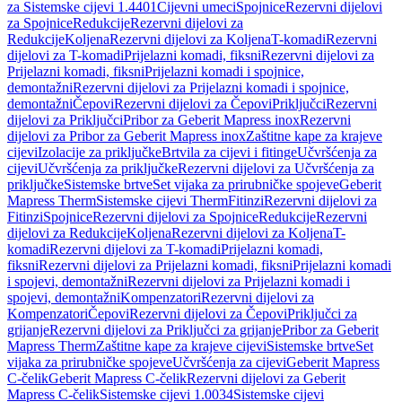
za Sistemske cijevi 1.4401
Cijevni umeci
Spojnice
Rezervni dijelovi
za Spojnice
Redukcije
Rezervni dijelovi za
Redukcije
Koljena
Rezervni dijelovi za Koljena
T-komadi
Rezervni
dijelovi za T-komadi
Prijelazni komadi, fiksni
Rezervni dijelovi za
Prijelazni komadi, fiksni
Prijelazni komadi i spojnice,
demontažni
Rezervni dijelovi za Prijelazni komadi i spojnice,
demontažni
Čepovi
Rezervni dijelovi za Čepovi
Priključci
Rezervni
dijelovi za Priključci
Pribor za Geberit Mapress inox
Rezervni
dijelovi za Pribor za Geberit Mapress inox
Zaštitne kape za krajeve
cijevi
Izolacije za priključke
Brtvila za cijevi i fitinge
Učvršćenja za
cijevi
Učvršćenja za priključke
Rezervni dijelovi za Učvršćenja za
priključke
Sistemske brtve
Set vijaka za prirubničke spojeve
Geberit
Mapress Therm
Sistemske cijevi Therm
Fitinzi
Rezervni dijelovi za
Fitinzi
Spojnice
Rezervni dijelovi za Spojnice
Redukcije
Rezervni
dijelovi za Redukcije
Koljena
Rezervni dijelovi za Koljena
T-
komadi
Rezervni dijelovi za T-komadi
Prijelazni komadi,
fiksni
Rezervni dijelovi za Prijelazni komadi, fiksni
Prijelazni komadi
i spojevi, demontažni
Rezervni dijelovi za Prijelazni komadi i
spojevi, demontažni
Kompenzatori
Rezervni dijelovi za
Kompenzatori
Čepovi
Rezervni dijelovi za Čepovi
Priključci za
grijanje
Rezervni dijelovi za Priključci za grijanje
Pribor za Geberit
Mapress Therm
Zaštitne kape za krajeve cijevi
Sistemske brtve
Set
vijaka za prirubničke spojeve
Učvršćenja za cijevi
Geberit Mapress
C-čelik
Geberit Mapress C-čelik
Rezervni dijelovi za Geberit
Mapress C-čelik
Sistemske cijevi 1.0034
Sistemske cijevi