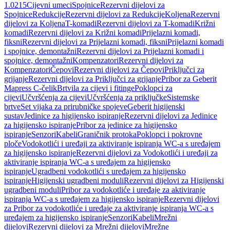
1.0215
Cijevni umeci
Spojnice
Rezervni dijelovi za
Spojnice
Redukcije
Rezervni dijelovi za Redukcije
Koljena
Rezervni
dijelovi za Koljena
T-komadi
Rezervni dijelovi za T-komadi
Križni
komadi
Rezervni dijelovi za Križni komadi
Prijelazni komadi,
fiksni
Rezervni dijelovi za Prijelazni komadi, fiksni
Prijelazni komadi
i spojnice, demontažni
Rezervni dijelovi za Prijelazni komadi i
spojnice, demontažni
Kompenzatori
Rezervni dijelovi za
Kompenzatori
Čepovi
Rezervni dijelovi za Čepovi
Priključci za
grijanje
Rezervni dijelovi za Priključci za grijanje
Pribor za Geberit
Mapress C-čelik
Brtvila za cijevi i fitinge
Poklopci za
cijevi
Učvršćenja za cijevi
Učvršćenja za priključke
Sistemske
brtve
Set vijaka za prirubničke spojeve
Geberit higijenski
sustav
Jedinice za higijensko ispiranje
Rezervni dijelovi za Jedinice
za higijensko ispiranje
Pribor za jedinice za higijensko
ispiranje
Senzori
Kabeli
Graničnik protoka
Poklopci i pokrovne
ploče
Vodokotlići i uređaji za aktiviranje ispiranja WC-a s uređajem
za higijensko ispiranje
Rezervni dijelovi za Vodokotlići i uređaji za
aktiviranje ispiranja WC-a s uređajem za higijensko
ispiranje
Ugradbeni vodokotlići s uređajem za higijensko
ispiranje
Higijenski ugradbeni moduli
Rezervni dijelovi za Higijenski
ugradbeni moduli
Pribor za vodokotliće i uređaje za aktiviranje
ispiranja WC-a s uređajem za higijensko ispiranje
Rezervni dijelovi
za Pribor za vodokotliće i uređaje za aktiviranje ispiranja WC-a s
uređajem za higijensko ispiranje
Senzori
Kabeli
Mrežni
dijelovi
Rezervni dijelovi za Mrežni dijelovi
Mrežne