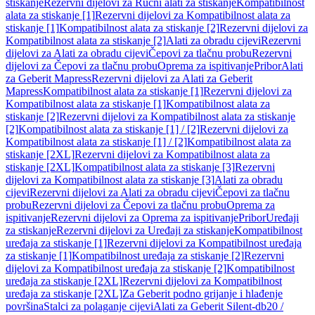
stiskanje
Rezervni dijelovi za Ručni alati za stiskanje
Kompatibilnost
alata za stiskanje [1]
Rezervni dijelovi za Kompatibilnost alata za
stiskanje [1]
Kompatibilnost alata za stiskanje [2]
Rezervni dijelovi za
Kompatibilnost alata za stiskanje [2]
Alati za obradu cijevi
Rezervni
dijelovi za Alati za obradu cijevi
Čepovi za tlačnu probu
Rezervni
dijelovi za Čepovi za tlačnu probu
Oprema za ispitivanje
Pribor
Alati
za Geberit Mapress
Rezervni dijelovi za Alati za Geberit
Mapress
Kompatibilnost alata za stiskanje [1]
Rezervni dijelovi za
Kompatibilnost alata za stiskanje [1]
Kompatibilnost alata za
stiskanje [2]
Rezervni dijelovi za Kompatibilnost alata za stiskanje
[2]
Kompatibilnost alata za stiskanje [1] / [2]
Rezervni dijelovi za
Kompatibilnost alata za stiskanje [1] / [2]
Kompatibilnost alata za
stiskanje [2XL]
Rezervni dijelovi za Kompatibilnost alata za
stiskanje [2XL]
Kompatibilnost alata za stiskanje [3]
Rezervni
dijelovi za Kompatibilnost alata za stiskanje [3]
Alati za obradu
cijevi
Rezervni dijelovi za Alati za obradu cijevi
Čepovi za tlačnu
probu
Rezervni dijelovi za Čepovi za tlačnu probu
Oprema za
ispitivanje
Rezervni dijelovi za Oprema za ispitivanje
Pribor
Uređaji
za stiskanje
Rezervni dijelovi za Uređaji za stiskanje
Kompatibilnost
uređaja za stiskanje [1]
Rezervni dijelovi za Kompatibilnost uređaja
za stiskanje [1]
Kompatibilnost uređaja za stiskanje [2]
Rezervni
dijelovi za Kompatibilnost uređaja za stiskanje [2]
Kompatibilnost
uređaja za stiskanje [2XL]
Rezervni dijelovi za Kompatibilnost
uređaja za stiskanje [2XL]
Za Geberit podno grijanje i hlađenje
površina
Stalci za polaganje cijevi
Alati za Geberit Silent-db20 /