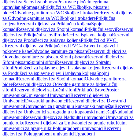
dijelovi za Setovi za obnovu
Pokrovne ploče
Integrirana
upravljanja
Pomagala
Priključci za WC školjke, pisoare i
bidee
Odvodne garniture za WC školjke i trokadere
Rezervni dijelovi
za Odvodne garniture za WC školjke i trokadere
Priključna
koljena
Rezervni dijelovi za Priključna koljena
Spojni
komadi
Rezervni dijelovi za Spojni komadi
Priključni setovi
Rezervni
dijelovi za Priključni setovi
Produžeci za isplavna koljena
Rezervni
dijelovi za Produžeci za isplavna koljena
Priključci od PVC-
a
Rezervni dijelovi za Priključci od PVC-a
Brtveni naglavci i
pokrovne kape
Odvodne garniture za pisoare
Rezervni dijelovi za
Odvodne garniture za pisoare
Sifoni pisoara
Rezervni dijelovi za
Sifoni pisoara
Spiralni sifoni
Rezervni dijelovi za Spiralni
sifoni
Produžeci za isplavne cijevi i isplavna koljena
Rezervni dijelovi
za Produžeci za isplavne cijevi i isplavna koljena
Spojni
komadi
Rezervni dijelovi za Spojni komadi
Odvodne garniture za
bidee
Rezervni dijelovi za Odvodne garniture za bidee
Lučni
sifoni
Rezervni dijelovi za Lučni sifoni
Priključci
Brtve
Prostor
umivaonika
Umivaonici
Umivaonici
Rezervni dijelovi za
Umivaonici
Dvostruki umivaonici
Rezervni dijelovi za Dvostruki
umivaonici
Umivaonici za ugradnju u kupaonski namještaj
Rezervni
dijelovi za Umivaonici za ugradnju u kupaonski namještaj
Nadpultni
umivaonici
Rezervni dijelovi za Nadpultni umivaonici
Umivaonici za
pranje ruku
Rezervni dijelovi za Umivaonici za pranje ruku
Kutni
umivaonici za pranje ruku
Poluugradbeni umivaonici
Rezervni
dijelovi za Poluugradbeni umivaonici
Ugradbeni