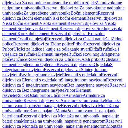
dijelovi za Za nadpultne umivaonike u obliku zdjele
Za pravokutne
nadpultne umivaonike
Rezervni dijelovi za Za pravokutne nadpultne
umivaonike
Za ugradbene umivaonike
Bočni elementi
Rezervni
dijelovi za Bočni elementi
Niski bočni elementi
Rezervni dijelovi za
Niski bočni elementi
Visoki elementi
Rezervni dijelovi za Visoki
elementi
Srednje visoki elementi
Rezervni dijelovi za Srednje visoki
elementi
Konzolni elementi
Rezervni dijelovi za Konzolni
elementi
Ostali namještaj
Rezervni dijelovi za Ostali namještaj
Zidne
police
Rezervni dijelovi za Zidne police
Pribor
Rezervni dijelovi za
Pribor
Ulošci za ladice i kutije za odlaganje stvari
Držači ručnika i
vješalice za ručnike
Elementi rasvjete
Ručke
Setovi nogu
Magnetne
ploče
Utičnice
Rezervni dijelovi za Utičnice
Ostali pribor
Ogledala i
elementi s ogledalom
Ogledala
Rezervni dijelovi za Ogledala
S
integriranom rasvjetom
Rezervni dijelovi za S integriranom
rasvjetom
Bez integrirane rasvjete
Elementi s ogledalom
Rezervni
dijelovi za Elementi s ogledalom
S integriranom rasvjetom
Rezervni
dijelovi za S integriranom rasvjetom
Bez integrirane rasvjete
Rezervni
dijelovi za Bez integrirane rasvjete
Pribor
Elementi
rasvjete
Ručke
Ostali pribor
Utičnice
Armature
Armature za
umivaonike
Rezervni dijelovi za Armature za umivaonike
Montaža
na umivaonik, mrežno napajanje
Rezervni dijelovi za Montaža na
umivaonik, mrežno napajanje
Montaža na umivaonik, napajanje
baterijama
Rezervni dijelovi za Montaža na umivaonik, napajanje
baterijama
Montaža na umivaonik, napajanje generatorom
Rezervni
dijelovi za Montaža na umivaonik, napajanje generatorom
Montaža