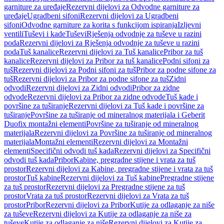
garniture za uređaje
Rezervni dijelovi za Odvodne garniture za
uređaje
Ugradbeni sifoni
Rezervni dijelovi za Ugradbeni
sifoni
Odvodne garniture za korita s funkcijom ispiranja
Izljevni
ventili
Tuševi i kade
Tuševi
Rješenja odvodnje za tuševe u razini
poda
Rezervni dijelovi za Rješenja odvodnje za tuševe u razini
poda
Tuš kanalice
Rezervni dijelovi za Tuš kanalice
Pribor za tuš
kanalice
Rezervni dijelovi za Pribor za tuš kanalice
Podni sifoni za
tuš
Rezervni dijelovi za Podni sifoni za tuš
Pribor za podne sifone za
tuš
Rezervni dijelovi za Pribor za podne sifone za tuš
Zidni
odvodi
Rezervni dijelovi za Zidni odvodi
Pribor za zidne
odvode
Rezervni dijelovi za Pribor za zidne odvode
Tuš kade i
površine za tuširanje
Rezervni dijelovi za Tuš kade i površine za
tuširanje
Površine za tuširanje od mineralnog materijala i Geberit
Duofix montažni elementi
Površine za tuširanje od mineralnog
materijala
Rezervni dijelovi za Površine za tuširanje od mineralnog
materijala
Montažni elementi
Rezervni dijelovi za Montažni
elementi
Specifični odvodi tuš kada
Rezervni dijelovi za Specifični
odvodi tuš kada
Pribor
Kabine, pregradne stijene i vrata za tuš
prostor
Rezervni dijelovi za Kabine, pregradne stijene i vrata za tuš
prostor
Tuš kabine
Rezervni dijelovi za Tuš kabine
Pregradne stijene
za tuš prostor
Rezervni dijelovi za Pregradne stijene za tuš
prostor
Vrata za tuš prostor
Rezervni dijelovi za Vrata za tuš
prostor
Pribor
Rezervni dijelovi za Pribor
Kutije za odlaganje za niše
za tuševe
Rezervni dijelovi za Kutije za odlaganje za niše za
tuševe
Kutije za odlaganje za niše
Rezervni dijelovi za Kutije za