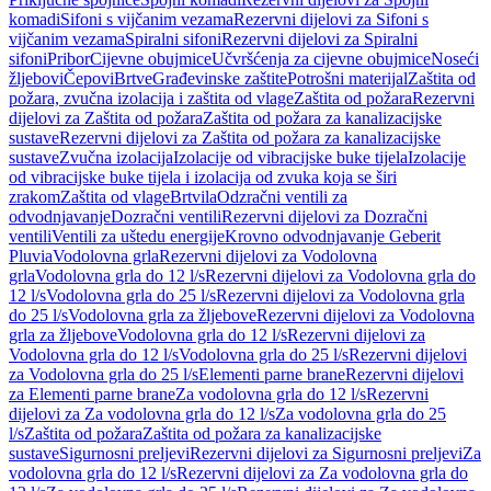
komadi
Sifoni s vijčanim vezama
Rezervni dijelovi za Sifoni s
vijčanim vezama
Spiralni sifoni
Rezervni dijelovi za Spiralni
sifoni
Pribor
Cijevne obujmice
Učvršćenja za cijevne obujmice
Noseći
žljebovi
Čepovi
Brtve
Građevinske zaštite
Potrošni materijal
Zaštita od
požara, zvučna izolacija i zaštita od vlage
Zaštita od požara
Rezervni
dijelovi za Zaštita od požara
Zaštita od požara za kanalizacijske
sustave
Rezervni dijelovi za Zaštita od požara za kanalizacijske
sustave
Zvučna izolacija
Izolacije od vibracijske buke tijela
Izolacije
od vibracijske buke tijela i izolacija od zvuka koja se širi
zrakom
Zaštita od vlage
Brtvila
Odzračni ventili za
odvodnjavanje
Dozračni ventili
Rezervni dijelovi za Dozračni
ventili
Ventili za uštedu energije
Krovno odvodnjavanje Geberit
Pluvia
Vodolovna grla
Rezervni dijelovi za Vodolovna
grla
Vodolovna grla do 12 l/s
Rezervni dijelovi za Vodolovna grla do
12 l/s
Vodolovna grla do 25 l/s
Rezervni dijelovi za Vodolovna grla
do 25 l/s
Vodolovna grla za žljebove
Rezervni dijelovi za Vodolovna
grla za žljebove
Vodolovna grla do 12 l/s
Rezervni dijelovi za
Vodolovna grla do 12 l/s
Vodolovna grla do 25 l/s
Rezervni dijelovi
za Vodolovna grla do 25 l/s
Elementi parne brane
Rezervni dijelovi
za Elementi parne brane
Za vodolovna grla do 12 l/s
Rezervni
dijelovi za Za vodolovna grla do 12 l/s
Za vodolovna grla do 25
l/s
Zaštita od požara
Zaštita od požara za kanalizacijske
sustave
Sigurnosni preljevi
Rezervni dijelovi za Sigurnosni preljevi
Za
vodolovna grla do 12 l/s
Rezervni dijelovi za Za vodolovna grla do