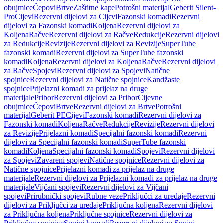
obujmice
Čepovi
Brtve
Zaštitne kape
Potrošni materijal
Geberit Silent-
Pro
Cijevi
Rezervni dijelovi za Cijevi
Fazonski komadi
Rezervni
dijelovi za Fazonski komadi
Koljena
Rezervni dijelovi za
Koljena
Račve
Rezervni dijelovi za Račve
Redukcije
Rezervni dijelovi
za Redukcije
Revizije
Rezervni dijelovi za Revizije
SuperTube
fazonski komadi
Rezervni dijelovi za SuperTube fazonski
komadi
Koljena
Rezervni dijelovi za Koljena
Račve
Rezervni dijelovi
za Račve
Spojevi
Rezervni dijelovi za Spojevi
Natične
spojnice
Rezervni dijelovi za Natične spojnice
Kandžaste
spojnice
Prijelazni komadi za prijelaz na druge
materijale
Pribor
Rezervni dijelovi za Pribor
Cijevne
obujmice
Čepovi
Brtve
Rezervni dijelovi za Brtve
Potrošni
materijal
Geberit PE
Cijevi
Fazonski komadi
Rezervni dijelovi za
Fazonski komadi
Koljena
Račve
Redukcije
Revizije
Rezervni dijelovi
za Revizije
Prijelazni komadi
Specijalni fazonski komadi
Rezervni
dijelovi za Specijalni fazonski komadi
SuperTube fazonski
komadi
Koljena
Specijalni fazonski komadi
Spojevi
Rezervni dijelovi
za Spojevi
Zavareni spojevi
Natične spojnice
Rezervni dijelovi za
Natične spojnice
Prijelazni komadi za prijelaz na druge
materijale
Rezervni dijelovi za Prijelazni komadi za prijelaz na druge
materijale
Vijčani spojevi
Rezervni dijelovi za Vijčani
spojevi
Prirubnički spojevi
Rubne veze
Priključci za uređaje
Rezervni
dijelovi za Priključci za uređaje
Priključna koljena
Rezervni dijelovi
za Priključna koljena
Priključne spojnice
Rezervni dijelovi za
Priključne spojnice
Spojni komadi
Rezervni dijelovi za Spojni