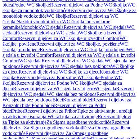
bidea
Podne WC školjke
Rezervni dijelovi za Podne WC školjke
WC
školjke za monoblok vodokotliće
Rezervni dijelovi za WC školjke za
monoblok vodokotliće
WC školjke
Rezervni dijelovi za WC
školjke
Nazidni vodokotlići za WC školjke od sanitarne
keramike
Monoblok
WC sjedala
Rezervni dijelovi za WC sjedala
WC
sjedala
Rezervni dijelovi za WC sjedala
WC školjke u izvedbi
Comfort
Rezervni dijelovi za WC školjke u izvedbi Comfort
WC
školjke, povišene
Rezervni dijelovi za WC školjke, povišene
WC
školjke, produljene
Rezervni dijelovi za WC školjke, produljene
WC
sjedala u izvedbi Comfort
Rezervni dijelovi za WC sjedala u izvedbi
Comfort
WC sjedala
Rezervni dijelovi za WC sjedala
WC sjedala bez
poklopca
Rezervni dijelovi za WC sjedala bez poklopca
WC školjke
za djecu
Rezervni dijelovi za WC školjke za djecu
Konzolne WC
školjke
Rezervni dijelovi za Konzolne WC školjke
Podne WC
školjke
Rezervni dijelovi za Podne WC školjke
WC sjedala za
djecu
Rezervni dijelovi za WC sjedala za djecu
WC sjedala
Rezervni
dijelovi za WC sjedala
WC sjedala bez poklopca
Rezervni dijelovi za
WC sjedala bez poklopca
Bidei
Konzolni bidei
Rezervni dijelovi za
Konzolni bidei
Podni bidei
Rezervni dijelovi za Podni
bidei
Pribor
Rezervni dijelovi za Pribor
Tipke za aktiviranje i uređaji
za aktiviranje ispiranja WC-a
Tipke za aktiviranje
Rezervni dijelovi
za Tipke za aktiviranje
Za Sigma ugradbene vodokotliće
Rezervni
dijelovi za Za Sigma ugradbene vodokotliće
Za Omega ugradbene
vodokotliće
Rezervni dijelovi za Za Omega ugradbene
vodokotliće
Za Kappa ugradbene vodokotliće
Rezervni dijelovi za Za