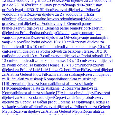
12 l/s
Za vodolovna grla do 25 l/s
Rezervni dijelovi za Za vodolovna
grla do 25 l/s
Učvršćenja
Sustav pričvršćivanja d40–200
Sustav
pričvršćivanja d250–315
Pribor
Rezervni dijelovi za Pribor
Za
vodolovna grla
Rezervni dijelovi za Za vodolovna grla
Za
učvršćenja
Konvencionalno krovno odvodnjavanje
Vodolovna
grla
Rezervni dijelovi za Vodolovna grla
Elementi parne
brane
Rezervni dijelovi za Elementi parne brane
Pribor
Rezervni
dijelovi za Pribor
Podna odvodnja
Odvodnjavanje unutarnjih i
vanjskih površina
Rezervni dijelovi za Odvodnjavanje unutarnjih i
vanjskih površina
Podni odvodi 10 x 10 cm
Rezervni dijelovi za
Podni odvodi 10 x 10 cm
Podni odvodi za balkone i terase, 10 x 10
cm
Rezervni dijelovi za Podni odvodi za balkone i terase, 10 x 10
cm
Podni odvodi 13 x 13 cm
Rezervni dijelovi za Podni odvodi 13 x
13 cm
Podni odvodi za balkone i terase, 13 x 13 cm
Rezervni dijelovi
za Podni odvodi za balkone i terase, 13 x 13 cm
Pribor
Rezervni
dijelovi za Pribor
Alati
Alati
Alati za Geberit FlowFit
Rezervni dijelovi
za Alati za Geberit FlowFit
Ručni alati za stiskanje
Rezervni dijelovi
za Ručni alati za stiskanje
Kompatibilnost alata za stiskanje
[1]
Rezervni dijelovi za Kompatibilnost alata za stiskanje
[1]
Kompatibilnost alata za stiskanje [2]
Rezervni dijelovi za
Kompatibilnost alata za stiskanje [2]
Alati za obradu cijevi
Rezervni
dijelovi za Alati za obradu cijevi
Čepovi za tlačnu probu
Rezervni
dijelovi za Čepovi za tlačnu probu
Oprema za ispitivanje
Uređaji za
stiskanje s alatima
Pribor
Rezervni dijelovi za Pribor
Alati za Geberit
Mepla
Rezervni dijelovi za Alati za Geberit Mepla
Ručni alati za