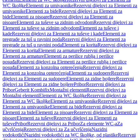
WC školjke
Elementi za umivaonike
Rezervni dijelovi za Elementi za
umivaonike
Elementi za bide
Rezervni dijelovi za Elementi za
bide
Elementi za pisoare
Rezervni dijelovi za Elementi za
pisoare
Elementi za tuševe sa zidnim odvodom
Rezervni dijelovi za
Elementi za tuševe sa zidnim odvodom
Elementi za tuševe i
kade
Rezervni dijelovi za Elementi za tuševe i kade
Elementi za
pregrade za tuš u ravnini poda
Rezervni dijelovi za Elementi za
pregrade za tuš u ravnini poda
Elementi za korita
Rezervni dijelovi za
Elementi za korita
Elementi za armature
Rezervni dijelovi za
Elementi za armature
Elementi za perilice rublja i perilice
posuđa
Rezervni dijelovi za Elementi za perilice rublja i perilice
posuđa
Elementi za konzolna opterećenja
Rezervni dijelovi za
Elementi za konzolna opterećenja
Elementi za sudopere
Rezervni
dijelovi za Elementi za sudopere
Elementi za zidne bojlere
Rezervni
dijelovi za Elementi za zidne bojlere
Pribor
Rezervni dijelovi za
Pribor
Geberit Kombifix
Montažni elementi
Rezervni dijelovi za
Montažni elementi
Elementi za WC školjke
Rezervni dijelovi za
Elementi za WC školjke
Elementi za umivaonike
Rezervni dijelovi za
Elementi za umivaonike
Elementi za bide
Rezervni dijelovi za
Elementi za bide
Elementi za pisoare
Rezervni dijelovi za Elementi za
pisoare
Elementi za tuševe
Rezervni dijelovi za Elementi za
tuševe
Pribor
Rezervni dijelovi za Pribor
Za elemente WC-a
Za
učvršćenja
Rezervni dijelovi za Za učvršćenja
Nazidni
vodokotlići
Nazidni vodokotlići za WC školjke, od plastike
Rezervni