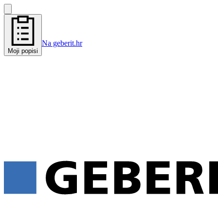
Na geberit.hr
Moji popisi