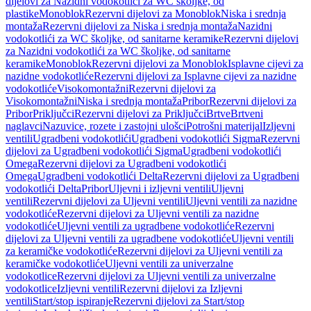
dijelovi za Nazidni vodokotlići za WC školjke, od
plastike
Monoblok
Rezervni dijelovi za Monoblok
Niska i srednja
montaža
Rezervni dijelovi za Niska i srednja montaža
Nazidni
vodokotlići za WC školjke, od sanitarne keramike
Rezervni dijelovi
za Nazidni vodokotlići za WC školjke, od sanitarne
keramike
Monoblok
Rezervni dijelovi za Monoblok
Isplavne cijevi za
nazidne vodokotliće
Rezervni dijelovi za Isplavne cijevi za nazidne
vodokotliće
Visokomontažni
Rezervni dijelovi za
Visokomontažni
Niska i srednja montaža
Pribor
Rezervni dijelovi za
Pribor
Priključci
Rezervni dijelovi za Priključci
Brtve
Brtveni
naglavci
Nazuvice, rozete i zastojni ulošci
Potrošni materijal
Izljevni
ventili
Ugradbeni vodokotlići
Ugradbeni vodokotlići Sigma
Rezervni
dijelovi za Ugradbeni vodokotlići Sigma
Ugradbeni vodokotlići
Omega
Rezervni dijelovi za Ugradbeni vodokotlići
Omega
Ugradbeni vodokotlići Delta
Rezervni dijelovi za Ugradbeni
vodokotlići Delta
Pribor
Uljevni i izljevni ventili
Uljevni
ventili
Rezervni dijelovi za Uljevni ventili
Uljevni ventili za nazidne
vodokotliće
Rezervni dijelovi za Uljevni ventili za nazidne
vodokotliće
Uljevni ventili za ugradbene vodokotliće
Rezervni
dijelovi za Uljevni ventili za ugradbene vodokotliće
Uljevni ventili
za keramičke vodokotliće
Rezervni dijelovi za Uljevni ventili za
keramičke vodokotliće
Uljevni ventili za univerzalne
vodokotlice
Rezervni dijelovi za Uljevni ventili za univerzalne
vodokotlice
Izljevni ventili
Rezervni dijelovi za Izljevni
ventili
Start/stop ispiranje
Rezervni dijelovi za Start/stop