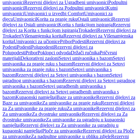
umivaonici
Rezervni dijelovi za Ugradbeni umivaonici
Podpultni
umivaonici
Rezervni dijelovi za Podpultni umivaonici
Kutni
umivaonici
Umivaonici u izvedbi Comfort
Umivaonici za
djecu
Umivaonici
Korita za pranje ruku
Ostali umivaonici
Rezervni
dijelovi za Ostali umivaonici
Korita s funkcijom ispiranja
Rezervni
dijelovi za Korita s funkcijom ispiranja
Trokaderi
Rezervni dijelovi za
Trokaderi
Višenamjenska korita
Rezervni dijelovi za Višenamjenska
korita
Umivaonici za učionice
Pribor
Podesti
Rezervni dijelovi za
Podesti
Podesti
Polupodesti
Rezervni dijelovi za
Polupodesti
Pribor
Poklopci odvoda
Držači ručnika
Pričvrsni
materijali
Dekorativni zasloni
Setovi umivaonika s bazom
Setovi
umivaonika za pranje ruku s bazom
Rezervni dijelovi za Setovi
umivaonika za pranje ruku s bazom
Setovi umivaonika s
bazom
Rezervni dijelovi za Setovi umivaonika s bazom
Setovi
ugradnog umivaonika s bazom
Rezervni dijelovi za Setovi ugradnog
umivaonika s bazom
Setovi ugradbenih umivaonika s
bazom
Rezervni dijelovi za Setovi ugradbenih umivaonika s
bazom
Kupaonski namještaj
Baze za umivaonike
Rezervni dijelovi za
Baze za umivaonike
Za umivaonike za pranje ruku
Rezervni dijelovi
za Za umivaonike za pranje ruku
Za umivaonike
Rezervni dijelovi za
Za umivaonike
Za dvostruke umivaonike
Rezervni dijelovi za Za
dvostruke umivaonike
Za umivaonike za ugradnju u kupaonski
namještaj
Rezervni dijelovi za Za umivaonike za ugradnju u
kupaonski namještaj
Ploče za umivaonike
Rezervni dijelovi za Ploče
za umivaonike
Za nadpultne umivaonike u obliku zdjele
Rezervni