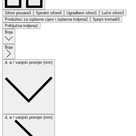
Sifoni pisoara
3
Spiralni sifoni
4
Ugradbeni sifoni
1
Lučni sifoni
3
Produžeci za isplavne cijevi i isplavna koljena
2
Spojni komadi
3
Priključna koljena
1
Boja
Boja
d, ø / vanjski promjer (mm)
d, ø / vanjski promjer (mm)