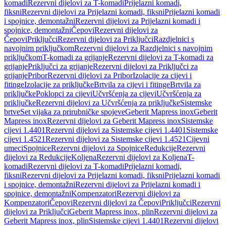
komadi
Rezervni dijelovi za T-komadi
Prijelazni komadi,
fiksni
Rezervni dijelovi za Prijelazni komadi, fiksni
Prijelazni komadi
i spojnice, demontažni
Rezervni dijelovi za Prijelazni komadi i
spojnice, demontažni
Čepovi
Rezervni dijelovi za
Čepovi
Priključci
Rezervni dijelovi za Priključci
Razdjelnici s
navojnim priključkom
Rezervni dijelovi za Razdjelnici s navojnim
priključkom
T-komadi za grijanje
Rezervni dijelovi za T-komadi za
grijanje
Priključci za grijanje
Rezervni dijelovi za Priključci za
grijanje
Pribor
Rezervni dijelovi za Pribor
Izolacije za cijevi i
fitinge
Izolacije za priključke
Brtvila za cijevi i fitinge
Brtvila za
priključke
Poklopci za cijevi
Učvršćenja za cijevi
Učvršćenja za
priključke
Rezervni dijelovi za Učvršćenja za priključke
Sistemske
brtve
Set vijaka za prirubničke spojeve
Geberit Mapress inox
Geberit
Mapress inox
Rezervni dijelovi za Geberit Mapress inox
Sistemske
cijevi 1.4401
Rezervni dijelovi za Sistemske cijevi 1.4401
Sistemske
cijevi 1.4521
Rezervni dijelovi za Sistemske cijevi 1.4521
Cijevni
umeci
Spojnice
Rezervni dijelovi za Spojnice
Redukcije
Rezervni
dijelovi za Redukcije
Koljena
Rezervni dijelovi za Koljena
T-
komadi
Rezervni dijelovi za T-komadi
Prijelazni komadi,
fiksni
Rezervni dijelovi za Prijelazni komadi, fiksni
Prijelazni komadi
i spojnice, demontažni
Rezervni dijelovi za Prijelazni komadi i
spojnice, demontažni
Kompenzatori
Rezervni dijelovi za
Kompenzatori
Čepovi
Rezervni dijelovi za Čepovi
Priključci
Rezervni
dijelovi za Priključci
Geberit Mapress inox, plin
Rezervni dijelovi za
Geberit Mapress inox, plin
Sistemske cijevi 1.4401
Rezervni dijelovi