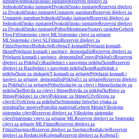
ispiranje
Jednokoličinsko ispiranje
Rezervni dijelovi za
Jednokoličinsko ispiranje
Dvokoličinsko ispiranje
Rezervni dijelovi
za Dvokoličinsko ispiranje
Unutarnje garniture
Rezervni dijelovi za
Unutarnje garniture
Jednokoličinsko ispiranje
Rezervni dijelovi za
Jednokoličinsko ispiranje
Dvokoličinsko ispiranje
Rezervni dijelovi
za Dvokoličinsko ispiranje
Pribor
Membrane
Sustavi opskrbe
Geberit
FlowFit
Sistemske cijevi ML
Sistemske cijevi za grijanje
ML
Sistemske cijevi SL
Fitinzi
Rezervni dijelovi za
Fitinzi
Spojnice
Redukcije
Koljena
T-komadi
Prijelazni komadi,
fiksni
Prijelazni komadi i spojnice, demontažni
Rezervni dijelovi za
Prijelazni komadi i spojnice, demontažni
Čepovi
Priključci
Rezervni
dijelovi za Priključci
Razdjelnici s navojnim priključkom
Rezervni
dijelovi za Razdjelnici s navojnim priključkom
Razdjelnik s
priključkom za stiskanje
T-komadi za grijanje
Prijelazni komadi i
spojevi za grijanje, demontažni
Priključci za grijanje
Rezervni dijelovi
za Priključci za grijanje
Pribor
Izolacije za cijevi i fitinge
Izolacije za
priključke
Brtvila za cijevi i fitinge
Brtvila za priključke
Brtve za
fitinge
Poklopci za cijevi
Poklopac za fitinge
Učvršćenja za
cijevi
Učvršćenja za priključke
Sistemske brtve
Set vijaka za
prirubničke spojeve
Potrošni materijal
Geberit Mepla
Višeslojne
sistemske cijevi
Rezervni dijelovi za Višeslojne sistemske
cijevi
Sistemske cijevi za grijanje ML
Rezervni dijelovi za Sistemske
cijevi za grijanje ML
Fitinzi
Rezervni dijelovi za
Fitinzi
Spojnice
Rezervni dijelovi za Spojnice
Redukcije
Rezervni
dijelovi za Redukcije
Koljena
Rezervni dijelovi za Koljena
T-