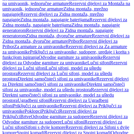
na umivaonik, jednoručne armature
Rezervni dijelovi za Montaža na
umivaonik, jednoručne armature
Zidna montaža, mrežno
napajanje
Rezervni dijelovi za Zidna montaža, mrežno
napajanje
Zidna montaža, napajanje baterijama
Rezervni dijelovi za
Zidna montaža, napajanje baterijama
Zidna montaža, napajanje
generatorom
Rezervni dijelovi za Zidna montaža, napajanje
generatorom
Zidna montaža, dvoručne armature
Rezervni dijelovi za
Zidna montaža, dvoručne armature
Pribor
Rezervni dijelovi za
Pribor
Za armature za umivaonike
Rezervni dijelovi za Za armature
za umivaonike
Priključci za umivaonike, sudopere, uređaje i korita s
funkcijom ispiranja
Odvodne garniture za umivaonike
Rezervni
dijelovi za Odvodne garniture za umivaonike
Lučni sifoni
Rezervni
dijelovi za Lučni sifoni
Lučni sifoni, model za uštedu
prostora
Rezervni dijelovi za Lučni sifoni, model za uštedu
prostora
Direktni samočisteći sifoni za umivaonike
Rezervni dijelovi
za Direktni samočisteći sifoni za umivaonike
Direktni samočisteći
sifoni za umivaonike, model za uštedu prostora
Rezervni dijelovi za
Direktni samočisteći sifoni za umivaonike, model za uštedu
prostora
Ugradbeni sifoni
Rezervni dijelovi za Ugradbeni
sifoni
Priključci za umivaonike
Rezervni dijelovi za Priključci za
umivaonike
Poklopci
Priključci
Rezervni dijelovi za
Priključci
Brtve
Odvodne garniture za sudopere
Rezervni dijelovi za
Odvodne garniture za sudopere
Lučni sifoni
Rezervni dijelovi za
Lučni sifoni
Sifoni s dvije komore
Rezervni dijelovi za Sifoni s dvije
komore
Spojni komadi
Rezervni dijelovi za Spojni komadi
Odvodne