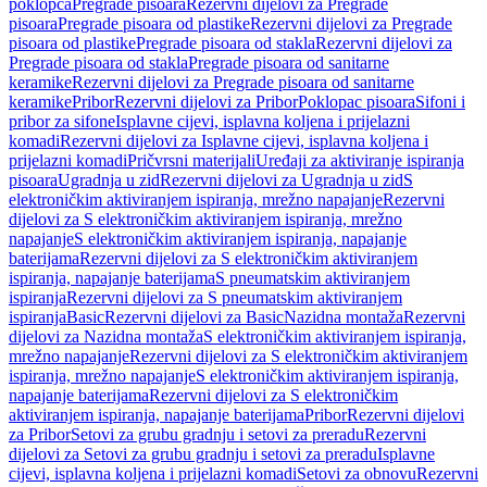
poklopca
Pregrade pisoara
Rezervni dijelovi za Pregrade
pisoara
Pregrade pisoara od plastike
Rezervni dijelovi za Pregrade
pisoara od plastike
Pregrade pisoara od stakla
Rezervni dijelovi za
Pregrade pisoara od stakla
Pregrade pisoara od sanitarne
keramike
Rezervni dijelovi za Pregrade pisoara od sanitarne
keramike
Pribor
Rezervni dijelovi za Pribor
Poklopac pisoara
Sifoni i
pribor za sifone
Isplavne cijevi, isplavna koljena i prijelazni
komadi
Rezervni dijelovi za Isplavne cijevi, isplavna koljena i
prijelazni komadi
Pričvrsni materijali
Uređaji za aktiviranje ispiranja
pisoara
Ugradnja u zid
Rezervni dijelovi za Ugradnja u zid
S
elektroničkim aktiviranjem ispiranja, mrežno napajanje
Rezervni
dijelovi za S elektroničkim aktiviranjem ispiranja, mrežno
napajanje
S elektroničkim aktiviranjem ispiranja, napajanje
baterijama
Rezervni dijelovi za S elektroničkim aktiviranjem
ispiranja, napajanje baterijama
S pneumatskim aktiviranjem
ispiranja
Rezervni dijelovi za S pneumatskim aktiviranjem
ispiranja
Basic
Rezervni dijelovi za Basic
Nazidna montaža
Rezervni
dijelovi za Nazidna montaža
S elektroničkim aktiviranjem ispiranja,
mrežno napajanje
Rezervni dijelovi za S elektroničkim aktiviranjem
ispiranja, mrežno napajanje
S elektroničkim aktiviranjem ispiranja,
napajanje baterijama
Rezervni dijelovi za S elektroničkim
aktiviranjem ispiranja, napajanje baterijama
Pribor
Rezervni dijelovi
za Pribor
Setovi za grubu gradnju i setovi za preradu
Rezervni
dijelovi za Setovi za grubu gradnju i setovi za preradu
Isplavne
cijevi, isplavna koljena i prijelazni komadi
Setovi za obnovu
Rezervni