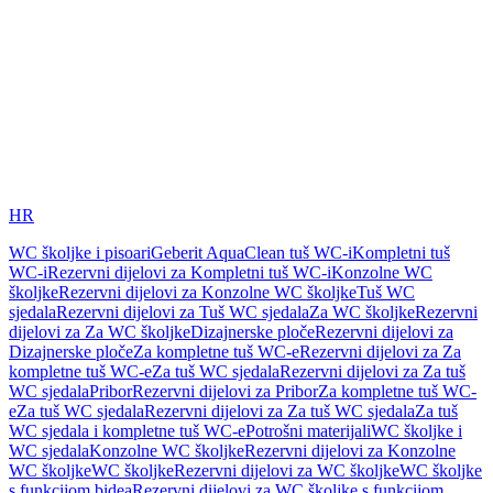
HR
WC školjke i pisoari
Geberit AquaClean tuš WC-i
Kompletni tuš
WC-i
Rezervni dijelovi za Kompletni tuš WC-i
Konzolne WC
školjke
Rezervni dijelovi za Konzolne WC školjke
Tuš WC
sjedala
Rezervni dijelovi za Tuš WC sjedala
Za WC školjke
Rezervni
dijelovi za Za WC školjke
Dizajnerske ploče
Rezervni dijelovi za
Dizajnerske ploče
Za kompletne tuš WC-e
Rezervni dijelovi za Za
kompletne tuš WC-e
Za tuš WC sjedala
Rezervni dijelovi za Za tuš
WC sjedala
Pribor
Rezervni dijelovi za Pribor
Za kompletne tuš WC-
e
Za tuš WC sjedala
Rezervni dijelovi za Za tuš WC sjedala
Za tuš
WC sjedala i kompletne tuš WC-e
Potrošni materijali
WC školjke i
WC sjedala
Konzolne WC školjke
Rezervni dijelovi za Konzolne
WC školjke
WC školjke
Rezervni dijelovi za WC školjke
WC školjke
s funkcijom bidea
Rezervni dijelovi za WC školjke s funkcijom