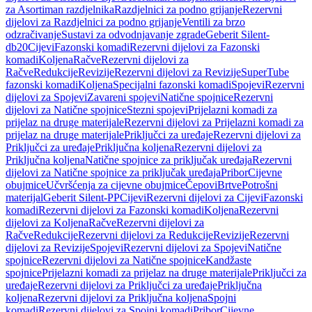
za Asortiman razdjelnika
Razdjelnici za podno grijanje
Rezervni
dijelovi za Razdjelnici za podno grijanje
Ventili za brzo
odzračivanje
Sustavi za odvodnjavanje zgrade
Geberit Silent-
db20
Cijevi
Fazonski komadi
Rezervni dijelovi za Fazonski
komadi
Koljena
Račve
Rezervni dijelovi za
Račve
Redukcije
Revizije
Rezervni dijelovi za Revizije
SuperTube
fazonski komadi
Koljena
Specijalni fazonski komadi
Spojevi
Rezervni
dijelovi za Spojevi
Zavareni spojevi
Natične spojnice
Rezervni
dijelovi za Natične spojnice
Stezni spojevi
Prijelazni komadi za
prijelaz na druge materijale
Rezervni dijelovi za Prijelazni komadi za
prijelaz na druge materijale
Priključci za uređaje
Rezervni dijelovi za
Priključci za uređaje
Priključna koljena
Rezervni dijelovi za
Priključna koljena
Natične spojnice za priključak uređaja
Rezervni
dijelovi za Natične spojnice za priključak uređaja
Pribor
Cijevne
obujmice
Učvršćenja za cijevne obujmice
Čepovi
Brtve
Potrošni
materijal
Geberit Silent-PP
Cijevi
Rezervni dijelovi za Cijevi
Fazonski
komadi
Rezervni dijelovi za Fazonski komadi
Koljena
Rezervni
dijelovi za Koljena
Račve
Rezervni dijelovi za
Račve
Redukcije
Rezervni dijelovi za Redukcije
Revizije
Rezervni
dijelovi za Revizije
Spojevi
Rezervni dijelovi za Spojevi
Natične
spojnice
Rezervni dijelovi za Natične spojnice
Kandžaste
spojnice
Prijelazni komadi za prijelaz na druge materijale
Priključci za
uređaje
Rezervni dijelovi za Priključci za uređaje
Priključna
koljena
Rezervni dijelovi za Priključna koljena
Spojni
komadi
Rezervni dijelovi za Spojni komadi
Pribor
Cijevne