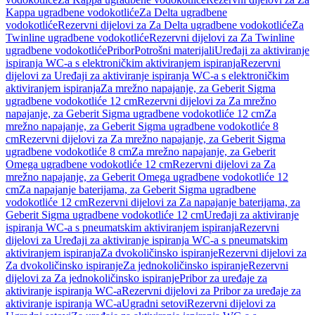
Kappa ugradbene vodokotliće
Za Delta ugradbene
vodokotliće
Rezervni dijelovi za Za Delta ugradbene vodokotliće
Za
Twinline ugradbene vodokotliće
Rezervni dijelovi za Za Twinline
ugradbene vodokotliće
Pribor
Potrošni materijali
Uređaji za aktiviranje
ispiranja WC-a s elektroničkim aktiviranjem ispiranja
Rezervni
dijelovi za Uređaji za aktiviranje ispiranja WC-a s elektroničkim
aktiviranjem ispiranja
Za mrežno napajanje, za Geberit Sigma
ugradbene vodokotliće 12 cm
Rezervni dijelovi za Za mrežno
napajanje, za Geberit Sigma ugradbene vodokotliće 12 cm
Za
mrežno napajanje, za Geberit Sigma ugradbene vodokotliće 8
cm
Rezervni dijelovi za Za mrežno napajanje, za Geberit Sigma
ugradbene vodokotliće 8 cm
Za mrežno napajanje, za Geberit
Omega ugradbene vodokotliće 12 cm
Rezervni dijelovi za Za
mrežno napajanje, za Geberit Omega ugradbene vodokotliće 12
cm
Za napajanje baterijama, za Geberit Sigma ugradbene
vodokotliće 12 cm
Rezervni dijelovi za Za napajanje baterijama, za
Geberit Sigma ugradbene vodokotliće 12 cm
Uređaji za aktiviranje
ispiranja WC-a s pneumatskim aktiviranjem ispiranja
Rezervni
dijelovi za Uređaji za aktiviranje ispiranja WC-a s pneumatskim
aktiviranjem ispiranja
Za dvokoličinsko ispiranje
Rezervni dijelovi za
Za dvokoličinsko ispiranje
Za jednokoličinsko ispiranje
Rezervni
dijelovi za Za jednokoličinsko ispiranje
Pribor za uređaje za
aktiviranje ispiranja WC-a
Rezervni dijelovi za Pribor za uređaje za
aktiviranje ispiranja WC-a
Ugradni setovi
Rezervni dijelovi za