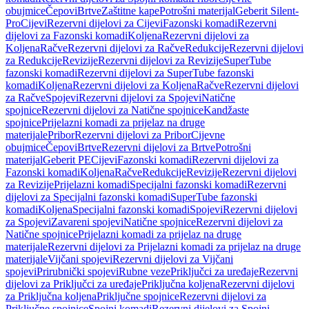
obujmice
Čepovi
Brtve
Zaštitne kape
Potrošni materijal
Geberit Silent-
Pro
Cijevi
Rezervni dijelovi za Cijevi
Fazonski komadi
Rezervni
dijelovi za Fazonski komadi
Koljena
Rezervni dijelovi za
Koljena
Račve
Rezervni dijelovi za Račve
Redukcije
Rezervni dijelovi
za Redukcije
Revizije
Rezervni dijelovi za Revizije
SuperTube
fazonski komadi
Rezervni dijelovi za SuperTube fazonski
komadi
Koljena
Rezervni dijelovi za Koljena
Račve
Rezervni dijelovi
za Račve
Spojevi
Rezervni dijelovi za Spojevi
Natične
spojnice
Rezervni dijelovi za Natične spojnice
Kandžaste
spojnice
Prijelazni komadi za prijelaz na druge
materijale
Pribor
Rezervni dijelovi za Pribor
Cijevne
obujmice
Čepovi
Brtve
Rezervni dijelovi za Brtve
Potrošni
materijal
Geberit PE
Cijevi
Fazonski komadi
Rezervni dijelovi za
Fazonski komadi
Koljena
Račve
Redukcije
Revizije
Rezervni dijelovi
za Revizije
Prijelazni komadi
Specijalni fazonski komadi
Rezervni
dijelovi za Specijalni fazonski komadi
SuperTube fazonski
komadi
Koljena
Specijalni fazonski komadi
Spojevi
Rezervni dijelovi
za Spojevi
Zavareni spojevi
Natične spojnice
Rezervni dijelovi za
Natične spojnice
Prijelazni komadi za prijelaz na druge
materijale
Rezervni dijelovi za Prijelazni komadi za prijelaz na druge
materijale
Vijčani spojevi
Rezervni dijelovi za Vijčani
spojevi
Prirubnički spojevi
Rubne veze
Priključci za uređaje
Rezervni
dijelovi za Priključci za uređaje
Priključna koljena
Rezervni dijelovi
za Priključna koljena
Priključne spojnice
Rezervni dijelovi za
Priključne spojnice
Spojni komadi
Rezervni dijelovi za Spojni