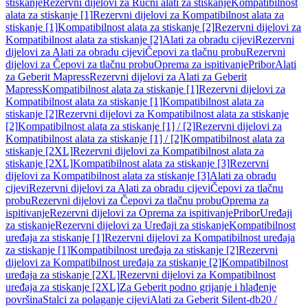
stiskanje
Rezervni dijelovi za Ručni alati za stiskanje
Kompatibilnost
alata za stiskanje [1]
Rezervni dijelovi za Kompatibilnost alata za
stiskanje [1]
Kompatibilnost alata za stiskanje [2]
Rezervni dijelovi za
Kompatibilnost alata za stiskanje [2]
Alati za obradu cijevi
Rezervni
dijelovi za Alati za obradu cijevi
Čepovi za tlačnu probu
Rezervni
dijelovi za Čepovi za tlačnu probu
Oprema za ispitivanje
Pribor
Alati
za Geberit Mapress
Rezervni dijelovi za Alati za Geberit
Mapress
Kompatibilnost alata za stiskanje [1]
Rezervni dijelovi za
Kompatibilnost alata za stiskanje [1]
Kompatibilnost alata za
stiskanje [2]
Rezervni dijelovi za Kompatibilnost alata za stiskanje
[2]
Kompatibilnost alata za stiskanje [1] / [2]
Rezervni dijelovi za
Kompatibilnost alata za stiskanje [1] / [2]
Kompatibilnost alata za
stiskanje [2XL]
Rezervni dijelovi za Kompatibilnost alata za
stiskanje [2XL]
Kompatibilnost alata za stiskanje [3]
Rezervni
dijelovi za Kompatibilnost alata za stiskanje [3]
Alati za obradu
cijevi
Rezervni dijelovi za Alati za obradu cijevi
Čepovi za tlačnu
probu
Rezervni dijelovi za Čepovi za tlačnu probu
Oprema za
ispitivanje
Rezervni dijelovi za Oprema za ispitivanje
Pribor
Uređaji
za stiskanje
Rezervni dijelovi za Uređaji za stiskanje
Kompatibilnost
uređaja za stiskanje [1]
Rezervni dijelovi za Kompatibilnost uređaja
za stiskanje [1]
Kompatibilnost uređaja za stiskanje [2]
Rezervni
dijelovi za Kompatibilnost uređaja za stiskanje [2]
Kompatibilnost
uređaja za stiskanje [2XL]
Rezervni dijelovi za Kompatibilnost
uređaja za stiskanje [2XL]
Za Geberit podno grijanje i hlađenje
površina
Stalci za polaganje cijevi
Alati za Geberit Silent-db20 /