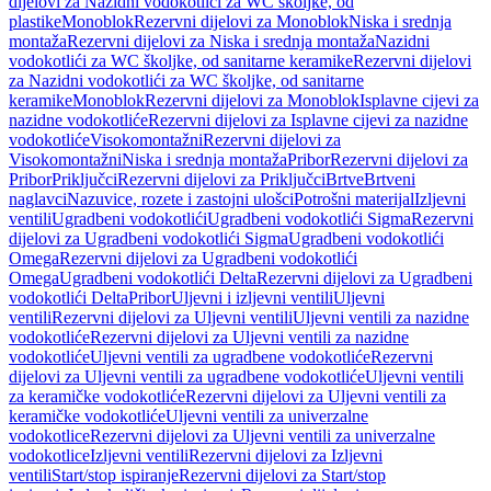
dijelovi za Nazidni vodokotlići za WC školjke, od
plastike
Monoblok
Rezervni dijelovi za Monoblok
Niska i srednja
montaža
Rezervni dijelovi za Niska i srednja montaža
Nazidni
vodokotlići za WC školjke, od sanitarne keramike
Rezervni dijelovi
za Nazidni vodokotlići za WC školjke, od sanitarne
keramike
Monoblok
Rezervni dijelovi za Monoblok
Isplavne cijevi za
nazidne vodokotliće
Rezervni dijelovi za Isplavne cijevi za nazidne
vodokotliće
Visokomontažni
Rezervni dijelovi za
Visokomontažni
Niska i srednja montaža
Pribor
Rezervni dijelovi za
Pribor
Priključci
Rezervni dijelovi za Priključci
Brtve
Brtveni
naglavci
Nazuvice, rozete i zastojni ulošci
Potrošni materijal
Izljevni
ventili
Ugradbeni vodokotlići
Ugradbeni vodokotlići Sigma
Rezervni
dijelovi za Ugradbeni vodokotlići Sigma
Ugradbeni vodokotlići
Omega
Rezervni dijelovi za Ugradbeni vodokotlići
Omega
Ugradbeni vodokotlići Delta
Rezervni dijelovi za Ugradbeni
vodokotlići Delta
Pribor
Uljevni i izljevni ventili
Uljevni
ventili
Rezervni dijelovi za Uljevni ventili
Uljevni ventili za nazidne
vodokotliće
Rezervni dijelovi za Uljevni ventili za nazidne
vodokotliće
Uljevni ventili za ugradbene vodokotliće
Rezervni
dijelovi za Uljevni ventili za ugradbene vodokotliće
Uljevni ventili
za keramičke vodokotliće
Rezervni dijelovi za Uljevni ventili za
keramičke vodokotliće
Uljevni ventili za univerzalne
vodokotlice
Rezervni dijelovi za Uljevni ventili za univerzalne
vodokotlice
Izljevni ventili
Rezervni dijelovi za Izljevni
ventili
Start/stop ispiranje
Rezervni dijelovi za Start/stop