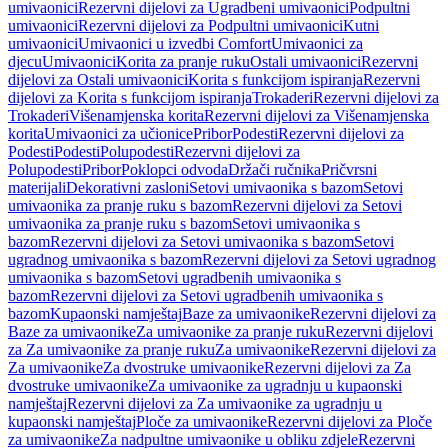
umivaonici
Rezervni dijelovi za Ugradbeni umivaonici
Podpultni
umivaonici
Rezervni dijelovi za Podpultni umivaonici
Kutni
umivaonici
Umivaonici u izvedbi Comfort
Umivaonici za
djecu
Umivaonici
Korita za pranje ruku
Ostali umivaonici
Rezervni
dijelovi za Ostali umivaonici
Korita s funkcijom ispiranja
Rezervni
dijelovi za Korita s funkcijom ispiranja
Trokaderi
Rezervni dijelovi za
Trokaderi
Višenamjenska korita
Rezervni dijelovi za Višenamjenska
korita
Umivaonici za učionice
Pribor
Podesti
Rezervni dijelovi za
Podesti
Podesti
Polupodesti
Rezervni dijelovi za
Polupodesti
Pribor
Poklopci odvoda
Držači ručnika
Pričvrsni
materijali
Dekorativni zasloni
Setovi umivaonika s bazom
Setovi
umivaonika za pranje ruku s bazom
Rezervni dijelovi za Setovi
umivaonika za pranje ruku s bazom
Setovi umivaonika s
bazom
Rezervni dijelovi za Setovi umivaonika s bazom
Setovi
ugradnog umivaonika s bazom
Rezervni dijelovi za Setovi ugradnog
umivaonika s bazom
Setovi ugradbenih umivaonika s
bazom
Rezervni dijelovi za Setovi ugradbenih umivaonika s
bazom
Kupaonski namještaj
Baze za umivaonike
Rezervni dijelovi za
Baze za umivaonike
Za umivaonike za pranje ruku
Rezervni dijelovi
za Za umivaonike za pranje ruku
Za umivaonike
Rezervni dijelovi za
Za umivaonike
Za dvostruke umivaonike
Rezervni dijelovi za Za
dvostruke umivaonike
Za umivaonike za ugradnju u kupaonski
namještaj
Rezervni dijelovi za Za umivaonike za ugradnju u
kupaonski namještaj
Ploče za umivaonike
Rezervni dijelovi za Ploče
za umivaonike
Za nadpultne umivaonike u obliku zdjele
Rezervni