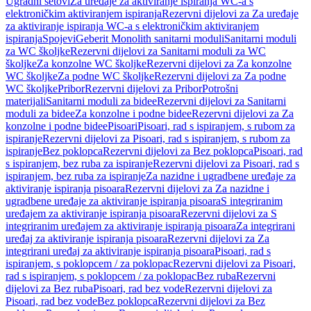
Ugradni setovi
Za uređaje za aktiviranje ispiranja WC-a s
elektroničkim aktiviranjem ispiranja
Rezervni dijelovi za Za uređaje
za aktiviranje ispiranja WC-a s elektroničkim aktiviranjem
ispiranja
Spojevi
Geberit Monolith sanitarni moduli
Sanitarni moduli
za WC školjke
Rezervni dijelovi za Sanitarni moduli za WC
školjke
Za konzolne WC školjke
Rezervni dijelovi za Za konzolne
WC školjke
Za podne WC školjke
Rezervni dijelovi za Za podne
WC školjke
Pribor
Rezervni dijelovi za Pribor
Potrošni
materijali
Sanitarni moduli za bidee
Rezervni dijelovi za Sanitarni
moduli za bidee
Za konzolne i podne bidee
Rezervni dijelovi za Za
konzolne i podne bidee
Pisoari
Pisoari, rad s ispiranjem, s rubom za
ispiranje
Rezervni dijelovi za Pisoari, rad s ispiranjem, s rubom za
ispiranje
Bez poklopca
Rezervni dijelovi za Bez poklopca
Pisoari, rad
s ispiranjem, bez ruba za ispiranje
Rezervni dijelovi za Pisoari, rad s
ispiranjem, bez ruba za ispiranje
Za nazidne i ugradbene uređaje za
aktiviranje ispiranja pisoara
Rezervni dijelovi za Za nazidne i
ugradbene uređaje za aktiviranje ispiranja pisoara
S integriranim
uređajem za aktiviranje ispiranja pisoara
Rezervni dijelovi za S
integriranim uređajem za aktiviranje ispiranja pisoara
Za integrirani
uređaj za aktiviranje ispiranja pisoara
Rezervni dijelovi za Za
integrirani uređaj za aktiviranje ispiranja pisoara
Pisoari, rad s
ispiranjem, s poklopcem / za poklopac
Rezervni dijelovi za Pisoari,
rad s ispiranjem, s poklopcem / za poklopac
Bez ruba
Rezervni
dijelovi za Bez ruba
Pisoari, rad bez vode
Rezervni dijelovi za
Pisoari, rad bez vode
Bez poklopca
Rezervni dijelovi za Bez