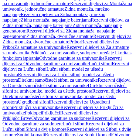
na umivaonik, jednoručne armature
Rezervni dijelovi za Montaža na
umivaonik, jednoručne armature
Zidna montaža, mrežno
napajanje
Rezervni dijelovi za Zidna montaža, mrežno
napajanje
Zidna montaža, napajanje baterijama
Rezervni dijelovi za
Zidna montaža, napajanje baterijama
Zidna montaža, napajanje
generatorom
Rezervni dijelovi za Zidna montaža, napajanje
generatorom
Zidna montaža, dvoručne armature
Rezervni dijelovi za
Zidna montaža, dvoručne armature
Pribor
Rezervni dijelovi za
Pribor
Za armature za umivaonike
Rezervni dijelovi za Za armature
za umivaonike
Priključci za umivaonike, sudopere, uređaje i korita s
funkcijom ispiranja
Odvodne garniture za umivaonike
Rezervni
dijelovi za Odvodne garniture za umivaonike
Lučni sifoni
Rezervni
dijelovi za Lučni sifoni
Lučni sifoni, model za uštedu
prostora
Rezervni dijelovi za Lučni sifoni, model za uštedu
prostora
Direktni samočisteći sifoni za umivaonike
Rezervni dijelovi
za Direktni samočisteći sifoni za umivaonike
Direktni samočisteći
sifoni za umivaonike, model za uštedu prostora
Rezervni dijelovi za
Direktni samočisteći sifoni za umivaonike, model za uštedu
prostora
Ugradbeni sifoni
Rezervni dijelovi za Ugradbeni
sifoni
Priključci za umivaonike
Rezervni dijelovi za Priključci za
umivaonike
Poklopci
Priključci
Rezervni dijelovi za
Priključci
Brtve
Odvodne garniture za sudopere
Rezervni dijelovi za
Odvodne garniture za sudopere
Lučni sifoni
Rezervni dijelovi za
Lučni sifoni
Sifoni s dvije komore
Rezervni dijelovi za Sifoni s dvije
komore
Spojni komadi
Rezervni dijelovi za Spojni komadi
Odvodne