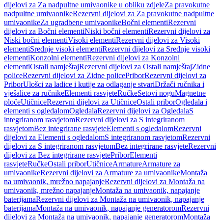
dijelovi za Za nadpultne umivaonike u obliku zdjele
Za pravokutne
nadpultne umivaonike
Rezervni dijelovi za Za pravokutne nadpultne
umivaonike
Za ugradbene umivaonike
Bočni elementi
Rezervni
dijelovi za Bočni elementi
Niski bočni elementi
Rezervni dijelovi za
Niski bočni elementi
Visoki elementi
Rezervni dijelovi za Visoki
elementi
Srednje visoki elementi
Rezervni dijelovi za Srednje visoki
elementi
Konzolni elementi
Rezervni dijelovi za Konzolni
elementi
Ostali namještaj
Rezervni dijelovi za Ostali namještaj
Zidne
police
Rezervni dijelovi za Zidne police
Pribor
Rezervni dijelovi za
Pribor
Ulošci za ladice i kutije za odlaganje stvari
Držači ručnika i
vješalice za ručnike
Elementi rasvjete
Ručke
Setovi nogu
Magnetne
ploče
Utičnice
Rezervni dijelovi za Utičnice
Ostali pribor
Ogledala i
elementi s ogledalom
Ogledala
Rezervni dijelovi za Ogledala
S
integriranom rasvjetom
Rezervni dijelovi za S integriranom
rasvjetom
Bez integrirane rasvjete
Elementi s ogledalom
Rezervni
dijelovi za Elementi s ogledalom
S integriranom rasvjetom
Rezervni
dijelovi za S integriranom rasvjetom
Bez integrirane rasvjete
Rezervni
dijelovi za Bez integrirane rasvjete
Pribor
Elementi
rasvjete
Ručke
Ostali pribor
Utičnice
Armature
Armature za
umivaonike
Rezervni dijelovi za Armature za umivaonike
Montaža
na umivaonik, mrežno napajanje
Rezervni dijelovi za Montaža na
umivaonik, mrežno napajanje
Montaža na umivaonik, napajanje
baterijama
Rezervni dijelovi za Montaža na umivaonik, napajanje
baterijama
Montaža na umivaonik, napajanje generatorom
Rezervni
dijelovi za Montaža na umivaonik, napajanje generatorom
Montaža