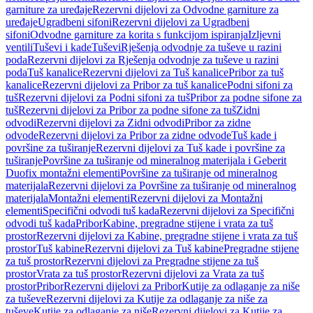
garniture za uređaje
Rezervni dijelovi za Odvodne garniture za
uređaje
Ugradbeni sifoni
Rezervni dijelovi za Ugradbeni
sifoni
Odvodne garniture za korita s funkcijom ispiranja
Izljevni
ventili
Tuševi i kade
Tuševi
Rješenja odvodnje za tuševe u razini
poda
Rezervni dijelovi za Rješenja odvodnje za tuševe u razini
poda
Tuš kanalice
Rezervni dijelovi za Tuš kanalice
Pribor za tuš
kanalice
Rezervni dijelovi za Pribor za tuš kanalice
Podni sifoni za
tuš
Rezervni dijelovi za Podni sifoni za tuš
Pribor za podne sifone za
tuš
Rezervni dijelovi za Pribor za podne sifone za tuš
Zidni
odvodi
Rezervni dijelovi za Zidni odvodi
Pribor za zidne
odvode
Rezervni dijelovi za Pribor za zidne odvode
Tuš kade i
površine za tuširanje
Rezervni dijelovi za Tuš kade i površine za
tuširanje
Površine za tuširanje od mineralnog materijala i Geberit
Duofix montažni elementi
Površine za tuširanje od mineralnog
materijala
Rezervni dijelovi za Površine za tuširanje od mineralnog
materijala
Montažni elementi
Rezervni dijelovi za Montažni
elementi
Specifični odvodi tuš kada
Rezervni dijelovi za Specifični
odvodi tuš kada
Pribor
Kabine, pregradne stijene i vrata za tuš
prostor
Rezervni dijelovi za Kabine, pregradne stijene i vrata za tuš
prostor
Tuš kabine
Rezervni dijelovi za Tuš kabine
Pregradne stijene
za tuš prostor
Rezervni dijelovi za Pregradne stijene za tuš
prostor
Vrata za tuš prostor
Rezervni dijelovi za Vrata za tuš
prostor
Pribor
Rezervni dijelovi za Pribor
Kutije za odlaganje za niše
za tuševe
Rezervni dijelovi za Kutije za odlaganje za niše za
tuševe
Kutije za odlaganje za niše
Rezervni dijelovi za Kutije za