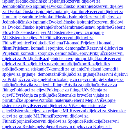
ispiranje
Jednokoličinsko ispiranje
Rezervni dijelovi za
Jednokoličinsko ispiranje
Dvokoličinsko ispiranje
Rezervni dijelovi
za Dvokoličinsko ispiranje
Unutarnje garniture
Rezervni dijelovi za
Unutarnje garniture
Jednokoličinsko ispiranje
Rezervni dijelovi za
Jednokoličinsko ispiranje
Dvokoličinsko ispiranje
Rezervni dijelovi
za Dvokoličinsko ispiranje
Pribor
Membrane
Sustavi opskrbe
Geberit
FlowFit
Sistemske cijevi ML
Sistemske cijevi za grijanje
ML
Sistemske cijevi SL
Fitinzi
Rezervni dijelovi za
Fitinzi
Spojnice
Redukcije
Koljena
T-komadi
Prijelazni komadi,
fiksni
Prijelazni komadi i spojnice, demontažni
Rezervni dijelovi za
Prijelazni komadi i spojnice, demontažni
Čepovi
Priključci
Rezervni
dijelovi za Priključci
Razdjelnici s navojnim priključkom
Rezervni
dijelovi za Razdjelnici s navojnim priključkom
Razdjelnik s
priključkom za stiskanje
T-komadi za grijanje
Prijelazni komadi i
spojevi za grijanje, demontažni
Priključci za grijanje
Rezervni dijelovi
za Priključci za grijanje
Pribor
Izolacije za cijevi i fitinge
Izolacije za
priključke
Brtvila za cijevi i fitinge
Brtvila za priključke
Brtve za
fitinge
Poklopci za cijevi
Poklopac za fitinge
Učvršćenja za
cijevi
Učvršćenja za priključke
Sistemske brtve
Set vijaka za
prirubničke spojeve
Potrošni materijal
Geberit Mepla
Višeslojne
sistemske cijevi
Rezervni dijelovi za Višeslojne sistemske
cijevi
Sistemske cijevi za grijanje ML
Rezervni dijelovi za Sistemske
cijevi za grijanje ML
Fitinzi
Rezervni dijelovi za
Fitinzi
Spojnice
Rezervni dijelovi za Spojnice
Redukcije
Rezervni
dijelovi za Redukcije
Koljena
Rezervni dijelovi za Koljena
T-