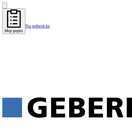
Na geberit.hr
Moji popisi