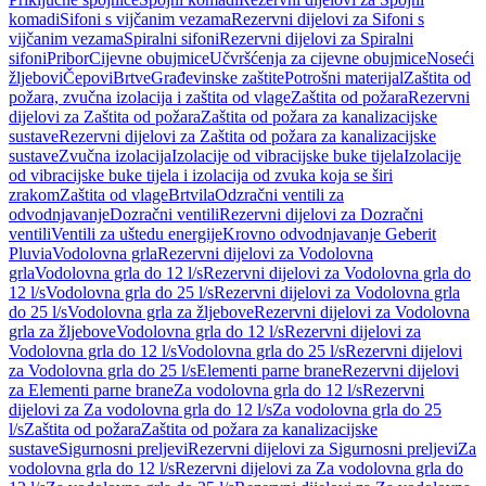
komadi
Sifoni s vijčanim vezama
Rezervni dijelovi za Sifoni s
vijčanim vezama
Spiralni sifoni
Rezervni dijelovi za Spiralni
sifoni
Pribor
Cijevne obujmice
Učvršćenja za cijevne obujmice
Noseći
žljebovi
Čepovi
Brtve
Građevinske zaštite
Potrošni materijal
Zaštita od
požara, zvučna izolacija i zaštita od vlage
Zaštita od požara
Rezervni
dijelovi za Zaštita od požara
Zaštita od požara za kanalizacijske
sustave
Rezervni dijelovi za Zaštita od požara za kanalizacijske
sustave
Zvučna izolacija
Izolacije od vibracijske buke tijela
Izolacije
od vibracijske buke tijela i izolacija od zvuka koja se širi
zrakom
Zaštita od vlage
Brtvila
Odzračni ventili za
odvodnjavanje
Dozračni ventili
Rezervni dijelovi za Dozračni
ventili
Ventili za uštedu energije
Krovno odvodnjavanje Geberit
Pluvia
Vodolovna grla
Rezervni dijelovi za Vodolovna
grla
Vodolovna grla do 12 l/s
Rezervni dijelovi za Vodolovna grla do
12 l/s
Vodolovna grla do 25 l/s
Rezervni dijelovi za Vodolovna grla
do 25 l/s
Vodolovna grla za žljebove
Rezervni dijelovi za Vodolovna
grla za žljebove
Vodolovna grla do 12 l/s
Rezervni dijelovi za
Vodolovna grla do 12 l/s
Vodolovna grla do 25 l/s
Rezervni dijelovi
za Vodolovna grla do 25 l/s
Elementi parne brane
Rezervni dijelovi
za Elementi parne brane
Za vodolovna grla do 12 l/s
Rezervni
dijelovi za Za vodolovna grla do 12 l/s
Za vodolovna grla do 25
l/s
Zaštita od požara
Zaštita od požara za kanalizacijske
sustave
Sigurnosni preljevi
Rezervni dijelovi za Sigurnosni preljevi
Za
vodolovna grla do 12 l/s
Rezervni dijelovi za Za vodolovna grla do