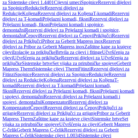
za Sistemske cijevi 1.4401
Cijevni umeci
Spojnice
Rezervni dijelovi
za Spojnice
Redukcije
Rezervni dijelovi za
Redukcije
Koljena
Rezervni dijelovi za Koljena
T-komadi
Rezervni
dijelovi za T-komadi
Prijelazni komadi, fiksni
Rezervni dijelovi za
Prijelazni komadi, fiksni
Prijelazni komadi i spojnice,
demontažni
Rezervni dijelovi za Prijelazni komadi i spojnice,
demontažni
Čepovi
Rezervni dijelovi za Čepovi
Priključci
Rezervni
dijelovi za Priključci
Pribor za Geberit Mapress inox
Rezervni
dijelovi za Pribor za Geberit Mapress inox
Zaštitne kape za krajeve
cijevi
Izolacije za priključke
Brtvila za cijevi i fitinge
Učvršćenja za
cijevi
Učvršćenja za priključke
Rezervni dijelovi za Učvršćenja za
priključke
Sistemske brtve
Set vijaka za prirubničke spojeve
Geberit
Mapress Therm
Sistemske cijevi Therm
Fitinzi
Rezervni dijelovi za
Fitinzi
Spojnice
Rezervni dijelovi za Spojnice
Redukcije
Rezervni
dijelovi za Redukcije
Koljena
Rezervni dijelovi za Koljena
T-
komadi
Rezervni dijelovi za T-komadi
Prijelazni komadi,
fiksni
Rezervni dijelovi za Prijelazni komadi, fiksni
Prijelazni komadi
i spojevi, demontažni
Rezervni dijelovi za Prijelazni komadi i
spojevi, demontažni
Kompenzatori
Rezervni dijelovi za
Kompenzatori
Čepovi
Rezervni dijelovi za Čepovi
Priključci za
grijanje
Rezervni dijelovi za Priključci za grijanje
Pribor za Geberit
Mapress Therm
Zaštitne kape za krajeve cijevi
Sistemske brtve
Set
vijaka za prirubničke spojeve
Učvršćenja za cijevi
Geberit Mapress
C-čelik
Geberit Mapress C-čelik
Rezervni dijelovi za Geberit
Mapress C-čelik
Sistemske cijevi 1.0034
Sistemske cijevi