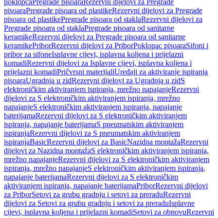
poklopca
Pregrade pisoara
Rezervni dijelovi za Pregrade
pisoara
Pregrade pisoara od plastike
Rezervni dijelovi za Pregrade
pisoara od plastike
Pregrade pisoara od stakla
Rezervni dijelovi za
Pregrade pisoara od stakla
Pregrade pisoara od sanitarne
keramike
Rezervni dijelovi za Pregrade pisoara od sanitarne
keramike
Pribor
Rezervni dijelovi za Pribor
Poklopac pisoara
Sifoni i
pribor za sifone
Isplavne cijevi, isplavna koljena i prijelazni
komadi
Rezervni dijelovi za Isplavne cijevi, isplavna koljena i
prijelazni komadi
Pričvrsni materijali
Uređaji za aktiviranje ispiranja
pisoara
Ugradnja u zid
Rezervni dijelovi za Ugradnja u zid
S
elektroničkim aktiviranjem ispiranja, mrežno napajanje
Rezervni
dijelovi za S elektroničkim aktiviranjem ispiranja, mrežno
napajanje
S elektroničkim aktiviranjem ispiranja, napajanje
baterijama
Rezervni dijelovi za S elektroničkim aktiviranjem
ispiranja, napajanje baterijama
S pneumatskim aktiviranjem
ispiranja
Rezervni dijelovi za S pneumatskim aktiviranjem
ispiranja
Basic
Rezervni dijelovi za Basic
Nazidna montaža
Rezervni
dijelovi za Nazidna montaža
S elektroničkim aktiviranjem ispiranja,
mrežno napajanje
Rezervni dijelovi za S elektroničkim aktiviranjem
ispiranja, mrežno napajanje
S elektroničkim aktiviranjem ispiranja,
napajanje baterijama
Rezervni dijelovi za S elektroničkim
aktiviranjem ispiranja, napajanje baterijama
Pribor
Rezervni dijelovi
za Pribor
Setovi za grubu gradnju i setovi za preradu
Rezervni
dijelovi za Setovi za grubu gradnju i setovi za preradu
Isplavne
cijevi, isplavna koljena i prijelazni komadi
Setovi za obnovu
Rezervni