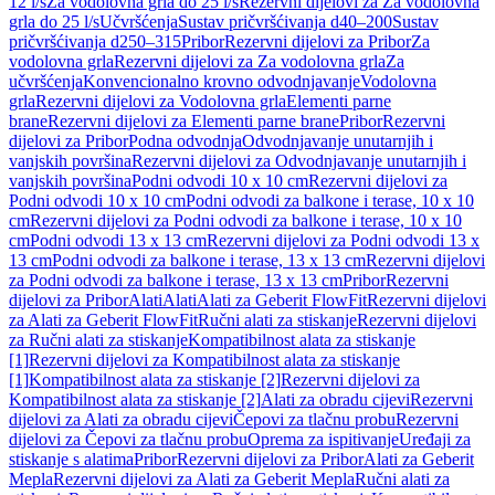
12 l/s
Za vodolovna grla do 25 l/s
Rezervni dijelovi za Za vodolovna
grla do 25 l/s
Učvršćenja
Sustav pričvršćivanja d40–200
Sustav
pričvršćivanja d250–315
Pribor
Rezervni dijelovi za Pribor
Za
vodolovna grla
Rezervni dijelovi za Za vodolovna grla
Za
učvršćenja
Konvencionalno krovno odvodnjavanje
Vodolovna
grla
Rezervni dijelovi za Vodolovna grla
Elementi parne
brane
Rezervni dijelovi za Elementi parne brane
Pribor
Rezervni
dijelovi za Pribor
Podna odvodnja
Odvodnjavanje unutarnjih i
vanjskih površina
Rezervni dijelovi za Odvodnjavanje unutarnjih i
vanjskih površina
Podni odvodi 10 x 10 cm
Rezervni dijelovi za
Podni odvodi 10 x 10 cm
Podni odvodi za balkone i terase, 10 x 10
cm
Rezervni dijelovi za Podni odvodi za balkone i terase, 10 x 10
cm
Podni odvodi 13 x 13 cm
Rezervni dijelovi za Podni odvodi 13 x
13 cm
Podni odvodi za balkone i terase, 13 x 13 cm
Rezervni dijelovi
za Podni odvodi za balkone i terase, 13 x 13 cm
Pribor
Rezervni
dijelovi za Pribor
Alati
Alati
Alati za Geberit FlowFit
Rezervni dijelovi
za Alati za Geberit FlowFit
Ručni alati za stiskanje
Rezervni dijelovi
za Ručni alati za stiskanje
Kompatibilnost alata za stiskanje
[1]
Rezervni dijelovi za Kompatibilnost alata za stiskanje
[1]
Kompatibilnost alata za stiskanje [2]
Rezervni dijelovi za
Kompatibilnost alata za stiskanje [2]
Alati za obradu cijevi
Rezervni
dijelovi za Alati za obradu cijevi
Čepovi za tlačnu probu
Rezervni
dijelovi za Čepovi za tlačnu probu
Oprema za ispitivanje
Uređaji za
stiskanje s alatima
Pribor
Rezervni dijelovi za Pribor
Alati za Geberit
Mepla
Rezervni dijelovi za Alati za Geberit Mepla
Ručni alati za