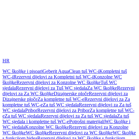
HR
WC školjke i pisoari
Geberit AquaClean tuš WC-i
Kompletni tuš
WC-i
Rezervni dijelovi za Kompletni tuš WC-i
Konzolne WC
školjke
Rezervni dijelovi za Konzolne WC školjke
Tuš WC
sjedala
Rezervni dijelovi za Tuš WC sjedala
Za WC školjke
Rezervni
dijelovi za Za WC školjke
Dizajnerske ploče
Rezervni dijelovi za
Dizajnerske ploče
Za kompletne tuš WC-e
Rezervni dijelovi za Za
kompletne tuš WC-e
Za tuš WC sjedala
Rezervni dijelovi za Za tuš
WC sjedala
Pribor
Rezervni dijelovi za Pribor
Za kompletne tuš WC-
e
Za tuš WC sjedala
Rezervni dijelovi za Za tuš WC sjedala
Za tuš
WC sjedala i kompletne tuš WC-e
Potrošni materijali
WC školjke i
WC sjedala
Konzolne WC školjke
Rezervni dijelovi za Konzolne
WC školjke
WC školjke
Rezervni dijelovi za WC školjke
WC školjke
s funkcijom bidea
Rezervni dijelovi za WC školjke s funkcijom