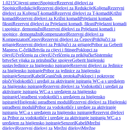
1.0215
Cijevni umeci
Spojnice
Rezervni dijelovi za
Spojnice
Redukcije
Rezervni dijelovi za Redukcije
Koljena
Rezervni
dijelovi za Koljena
T-komadi
Rezervni dijelovi za T-komadi
Križni
komadi
Rezervni dijelovi za Križni komadi
Prijelazni komadi,
fiksni
Rezervni dijelovi za Prijelazni komadi, fiksni
Prijelazni komadi
i spojnice, demontažni
Rezervni dijelovi za Prijelazni komadi i
spojnice, demontažni
Kompenzatori
Rezervni dijelovi za
Kompenzatori
Čepovi
Rezervni dijelovi za Čepovi
Priključci za
grijanje
Rezervni dijelovi za Priključci za grijanje
Pribor za Geberit
Mapress C-čelik
Brtvila za cijevi i fitinge
Poklopci za
cijevi
Učvršćenja za cijevi
Učvršćenja za priključke
Sistemske
brtve
Set vijaka za prirubničke spojeve
Geberit higijenski
sustav
Jedinice za higijensko ispiranje
Rezervni dijelovi za Jedinice
za higijensko ispiranje
Pribor za jedinice za higijensko
ispiranje
Senzori
Kabeli
Graničnik protoka
Poklopci i pokrovne
ploče
Vodokotlići i uređaji za aktiviranje ispiranja WC-a s uređajem
za higijensko ispiranje
Rezervni dijelovi za Vodokotlići i uređaji za
aktiviranje ispiranja WC-a s uređajem za higijensko
ispiranje
Ugradbeni vodokotlići s uređajem za higijensko
ispiranje
Higijenski ugradbeni moduli
Rezervni dijelovi za Higijenski
ugradbeni moduli
Pribor za vodokotliće i uređaje za aktiviranje
ispiranja WC-a s uređajem za higijensko ispiranje
Rezervni dijelovi
za Pribor za vodokotliće i uređaje za aktiviranje ispiranja WC-a s
uređajem za higijensko ispiranje
Senzori
Kabeli
Mrežni
dijelovi
Rezervni dijelovi za Mrežni dijelovi
Mrežne