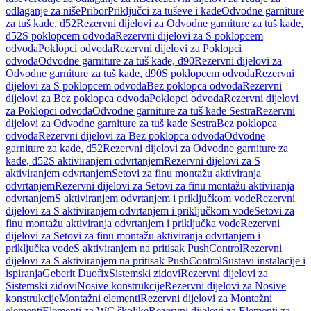
odlaganje za niše
Pribor
Priključci za tuševe i kade
Odvodne garniture
za tuš kade, d52
Rezervni dijelovi za Odvodne garniture za tuš kade,
d52
S poklopcem odvoda
Rezervni dijelovi za S poklopcem
odvoda
Poklopci odvoda
Rezervni dijelovi za Poklopci
odvoda
Odvodne garniture za tuš kade, d90
Rezervni dijelovi za
Odvodne garniture za tuš kade, d90
S poklopcem odvoda
Rezervni
dijelovi za S poklopcem odvoda
Bez poklopca odvoda
Rezervni
dijelovi za Bez poklopca odvoda
Poklopci odvoda
Rezervni dijelovi
za Poklopci odvoda
Odvodne garniture za tuš kade Sestra
Rezervni
dijelovi za Odvodne garniture za tuš kade Sestra
Bez poklopca
odvoda
Rezervni dijelovi za Bez poklopca odvoda
Odvodne
garniture za kade, d52
Rezervni dijelovi za Odvodne garniture za
kade, d52
S aktiviranjem odvrtanjem
Rezervni dijelovi za S
aktiviranjem odvrtanjem
Setovi za finu montažu aktiviranja
odvrtanjem
Rezervni dijelovi za Setovi za finu montažu aktiviranja
odvrtanjem
S aktiviranjem odvrtanjem i priključkom vode
Rezervni
dijelovi za S aktiviranjem odvrtanjem i priključkom vode
Setovi za
finu montažu aktiviranja odvrtanjem i priključka vode
Rezervni
dijelovi za Setovi za finu montažu aktiviranja odvrtanjem i
priključka vode
S aktiviranjem na pritisak PushControl
Rezervni
dijelovi za S aktiviranjem na pritisak PushControl
Sustavi instalacije i
ispiranja
Geberit Duofix
Sistemski zidovi
Rezervni dijelovi za
Sistemski zidovi
Nosive konstrukcije
Rezervni dijelovi za Nosive
konstrukcije
Montažni elementi
Rezervni dijelovi za Montažni
elementi
Elementi za WC školjke
Rezervni dijelovi za Elementi za