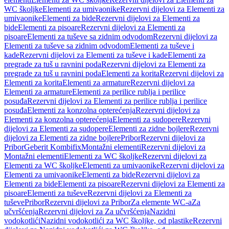
WC školjke
Elementi za umivaonike
Rezervni dijelovi za Elementi za
umivaonike
Elementi za bide
Rezervni dijelovi za Elementi za
bide
Elementi za pisoare
Rezervni dijelovi za Elementi za
pisoare
Elementi za tuševe sa zidnim odvodom
Rezervni dijelovi za
Elementi za tuševe sa zidnim odvodom
Elementi za tuševe i
kade
Rezervni dijelovi za Elementi za tuševe i kade
Elementi za
pregrade za tuš u ravnini poda
Rezervni dijelovi za Elementi za
pregrade za tuš u ravnini poda
Elementi za korita
Rezervni dijelovi za
Elementi za korita
Elementi za armature
Rezervni dijelovi za
Elementi za armature
Elementi za perilice rublja i perilice
posuđa
Rezervni dijelovi za Elementi za perilice rublja i perilice
posuđa
Elementi za konzolna opterećenja
Rezervni dijelovi za
Elementi za konzolna opterećenja
Elementi za sudopere
Rezervni
dijelovi za Elementi za sudopere
Elementi za zidne bojlere
Rezervni
dijelovi za Elementi za zidne bojlere
Pribor
Rezervni dijelovi za
Pribor
Geberit Kombifix
Montažni elementi
Rezervni dijelovi za
Montažni elementi
Elementi za WC školjke
Rezervni dijelovi za
Elementi za WC školjke
Elementi za umivaonike
Rezervni dijelovi za
Elementi za umivaonike
Elementi za bide
Rezervni dijelovi za
Elementi za bide
Elementi za pisoare
Rezervni dijelovi za Elementi za
pisoare
Elementi za tuševe
Rezervni dijelovi za Elementi za
tuševe
Pribor
Rezervni dijelovi za Pribor
Za elemente WC-a
Za
učvršćenja
Rezervni dijelovi za Za učvršćenja
Nazidni
vodokotlići
Nazidni vodokotlići za WC školjke, od plastike
Rezervni