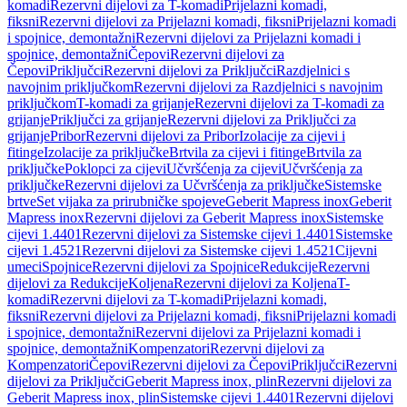
komadi
Rezervni dijelovi za T-komadi
Prijelazni komadi,
fiksni
Rezervni dijelovi za Prijelazni komadi, fiksni
Prijelazni komadi
i spojnice, demontažni
Rezervni dijelovi za Prijelazni komadi i
spojnice, demontažni
Čepovi
Rezervni dijelovi za
Čepovi
Priključci
Rezervni dijelovi za Priključci
Razdjelnici s
navojnim priključkom
Rezervni dijelovi za Razdjelnici s navojnim
priključkom
T-komadi za grijanje
Rezervni dijelovi za T-komadi za
grijanje
Priključci za grijanje
Rezervni dijelovi za Priključci za
grijanje
Pribor
Rezervni dijelovi za Pribor
Izolacije za cijevi i
fitinge
Izolacije za priključke
Brtvila za cijevi i fitinge
Brtvila za
priključke
Poklopci za cijevi
Učvršćenja za cijevi
Učvršćenja za
priključke
Rezervni dijelovi za Učvršćenja za priključke
Sistemske
brtve
Set vijaka za prirubničke spojeve
Geberit Mapress inox
Geberit
Mapress inox
Rezervni dijelovi za Geberit Mapress inox
Sistemske
cijevi 1.4401
Rezervni dijelovi za Sistemske cijevi 1.4401
Sistemske
cijevi 1.4521
Rezervni dijelovi za Sistemske cijevi 1.4521
Cijevni
umeci
Spojnice
Rezervni dijelovi za Spojnice
Redukcije
Rezervni
dijelovi za Redukcije
Koljena
Rezervni dijelovi za Koljena
T-
komadi
Rezervni dijelovi za T-komadi
Prijelazni komadi,
fiksni
Rezervni dijelovi za Prijelazni komadi, fiksni
Prijelazni komadi
i spojnice, demontažni
Rezervni dijelovi za Prijelazni komadi i
spojnice, demontažni
Kompenzatori
Rezervni dijelovi za
Kompenzatori
Čepovi
Rezervni dijelovi za Čepovi
Priključci
Rezervni
dijelovi za Priključci
Geberit Mapress inox, plin
Rezervni dijelovi za
Geberit Mapress inox, plin
Sistemske cijevi 1.4401
Rezervni dijelovi