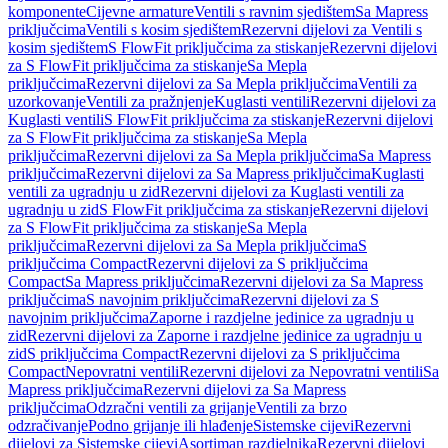
komponente
Cijevne armature
Ventili s ravnim sjedištem
Sa Mapress
priključcima
Ventili s kosim sjedištem
Rezervni dijelovi za Ventili s
kosim sjedištem
S FlowFit priključcima za stiskanje
Rezervni dijelovi
za S FlowFit priključcima za stiskanje
Sa Mepla
priključcima
Rezervni dijelovi za Sa Mepla priključcima
Ventili za
uzorkovanje
Ventili za pražnjenje
Kuglasti ventili
Rezervni dijelovi za
Kuglasti ventili
S FlowFit priključcima za stiskanje
Rezervni dijelovi
za S FlowFit priključcima za stiskanje
Sa Mepla
priključcima
Rezervni dijelovi za Sa Mepla priključcima
Sa Mapress
priključcima
Rezervni dijelovi za Sa Mapress priključcima
Kuglasti
ventili za ugradnju u zid
Rezervni dijelovi za Kuglasti ventili za
ugradnju u zid
S FlowFit priključcima za stiskanje
Rezervni dijelovi
za S FlowFit priključcima za stiskanje
Sa Mepla
priključcima
Rezervni dijelovi za Sa Mepla priključcima
S
priključcima Compact
Rezervni dijelovi za S priključcima
Compact
Sa Mapress priključcima
Rezervni dijelovi za Sa Mapress
priključcima
S navojnim priključcima
Rezervni dijelovi za S
navojnim priključcima
Zaporne i razdjelne jedinice za ugradnju u
zid
Rezervni dijelovi za Zaporne i razdjelne jedinice za ugradnju u
zid
S priključcima Compact
Rezervni dijelovi za S priključcima
Compact
Nepovratni ventili
Rezervni dijelovi za Nepovratni ventili
Sa
Mapress priključcima
Rezervni dijelovi za Sa Mapress
priključcima
Odzračni ventili za grijanje
Ventili za brzo
odzračivanje
Podno grijanje ili hlađenje
Sistemske cijevi
Rezervni
dijelovi za Sistemske cijevi
Asortiman razdjelnika
Rezervni dijelovi