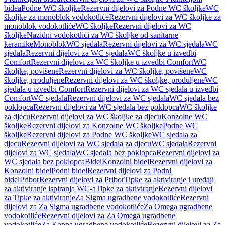
bidea
Podne WC školjke
Rezervni dijelovi za Podne WC školjke
WC
školjke za monoblok vodokotliće
Rezervni dijelovi za WC školjke za
monoblok vodokotliće
WC školjke
Rezervni dijelovi za WC
školjke
Nazidni vodokotlići za WC školjke od sanitarne
keramike
Monoblok
WC sjedala
Rezervni dijelovi za WC sjedala
WC
sjedala
Rezervni dijelovi za WC sjedala
WC školjke u izvedbi
Comfort
Rezervni dijelovi za WC školjke u izvedbi Comfort
WC
školjke, povišene
Rezervni dijelovi za WC školjke, povišene
WC
školjke, produljene
Rezervni dijelovi za WC školjke, produljene
WC
sjedala u izvedbi Comfort
Rezervni dijelovi za WC sjedala u izvedbi
Comfort
WC sjedala
Rezervni dijelovi za WC sjedala
WC sjedala bez
poklopca
Rezervni dijelovi za WC sjedala bez poklopca
WC školjke
za djecu
Rezervni dijelovi za WC školjke za djecu
Konzolne WC
školjke
Rezervni dijelovi za Konzolne WC školjke
Podne WC
školjke
Rezervni dijelovi za Podne WC školjke
WC sjedala za
djecu
Rezervni dijelovi za WC sjedala za djecu
WC sjedala
Rezervni
dijelovi za WC sjedala
WC sjedala bez poklopca
Rezervni dijelovi za
WC sjedala bez poklopca
Bidei
Konzolni bidei
Rezervni dijelovi za
Konzolni bidei
Podni bidei
Rezervni dijelovi za Podni
bidei
Pribor
Rezervni dijelovi za Pribor
Tipke za aktiviranje i uređaji
za aktiviranje ispiranja WC-a
Tipke za aktiviranje
Rezervni dijelovi
za Tipke za aktiviranje
Za Sigma ugradbene vodokotliće
Rezervni
dijelovi za Za Sigma ugradbene vodokotliće
Za Omega ugradbene
vodokotliće
Rezervni dijelovi za Za Omega ugradbene
vodokotliće
Za Kappa ugradbene vodokotliće
Rezervni dijelovi za Za