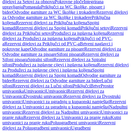
dijelovi za Setovi za obnovu
Pokrovne ploče
Integrirana
upravljanja
Pomagala
Priključci za WC školjke, pisoare i
bidee
Odvodne garniture za WC školjke i trokadere
Rezervni dijelovi
za Odvodne garniture za WC školjke i trokadere
Priključna
koljena
Rezervni dijelovi za Priključna koljena
Spojni
komadi
Rezervni dijelovi za Spojni komadi
Priključni setovi
Rezervni
dijelovi za Priključni setovi
Produžeci za isplavna koljena
Rezervni
dijelovi za Produžeci za isplavna koljena
Priključci od PVC-
a
Rezervni dijelovi za Priključci od PVC-a
Brtveni naglavci i
pokrovne kape
Odvodne garniture za pisoare
Rezervni dijelovi za
Odvodne garniture za pisoare
Sifoni pisoara
Rezervni dijelovi za
Sifoni pisoara
Spiralni sifoni
Rezervni dijelovi za Spiralni
sifoni
Produžeci za isplavne cijevi i isplavna koljena
Rezervni dijelovi
za Produžeci za isplavne cijevi i isplavna koljena
Spojni
komadi
Rezervni dijelovi za Spojni komadi
Odvodne garniture za
bidee
Rezervni dijelovi za Odvodne garniture za bidee
Lučni
sifoni
Rezervni dijelovi za Lučni sifoni
Priključci
Brtve
Prostor
umivaonika
Umivaonici
Umivaonici
Rezervni dijelovi za
Umivaonici
Dvostruki umivaonici
Rezervni dijelovi za Dvostruki
umivaonici
Umivaonici za ugradnju u kupaonski namještaj
Rezervni
dijelovi za Umivaonici za ugradnju u kupaonski namještaj
Nadpultni
umivaonici
Rezervni dijelovi za Nadpultni umivaonici
Umivaonici za
pranje ruku
Rezervni dijelovi za Umivaonici za pranje ruku
Kutni
umivaonici za pranje ruku
Poluugradbeni umivaonici
Rezervni
dijelovi za Poluugradbeni umivaonici
Ugradbeni