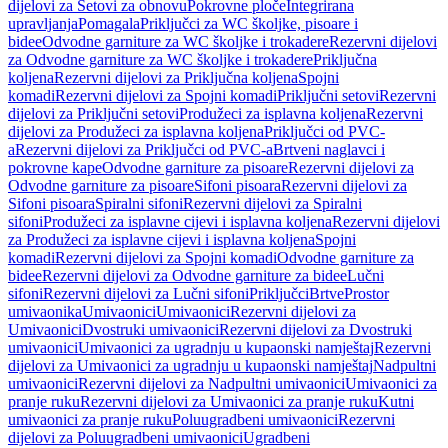
dijelovi za Setovi za obnovu
Pokrovne ploče
Integrirana
upravljanja
Pomagala
Priključci za WC školjke, pisoare i
bidee
Odvodne garniture za WC školjke i trokadere
Rezervni dijelovi
za Odvodne garniture za WC školjke i trokadere
Priključna
koljena
Rezervni dijelovi za Priključna koljena
Spojni
komadi
Rezervni dijelovi za Spojni komadi
Priključni setovi
Rezervni
dijelovi za Priključni setovi
Produžeci za isplavna koljena
Rezervni
dijelovi za Produžeci za isplavna koljena
Priključci od PVC-
a
Rezervni dijelovi za Priključci od PVC-a
Brtveni naglavci i
pokrovne kape
Odvodne garniture za pisoare
Rezervni dijelovi za
Odvodne garniture za pisoare
Sifoni pisoara
Rezervni dijelovi za
Sifoni pisoara
Spiralni sifoni
Rezervni dijelovi za Spiralni
sifoni
Produžeci za isplavne cijevi i isplavna koljena
Rezervni dijelovi
za Produžeci za isplavne cijevi i isplavna koljena
Spojni
komadi
Rezervni dijelovi za Spojni komadi
Odvodne garniture za
bidee
Rezervni dijelovi za Odvodne garniture za bidee
Lučni
sifoni
Rezervni dijelovi za Lučni sifoni
Priključci
Brtve
Prostor
umivaonika
Umivaonici
Umivaonici
Rezervni dijelovi za
Umivaonici
Dvostruki umivaonici
Rezervni dijelovi za Dvostruki
umivaonici
Umivaonici za ugradnju u kupaonski namještaj
Rezervni
dijelovi za Umivaonici za ugradnju u kupaonski namještaj
Nadpultni
umivaonici
Rezervni dijelovi za Nadpultni umivaonici
Umivaonici za
pranje ruku
Rezervni dijelovi za Umivaonici za pranje ruku
Kutni
umivaonici za pranje ruku
Poluugradbeni umivaonici
Rezervni
dijelovi za Poluugradbeni umivaonici
Ugradbeni