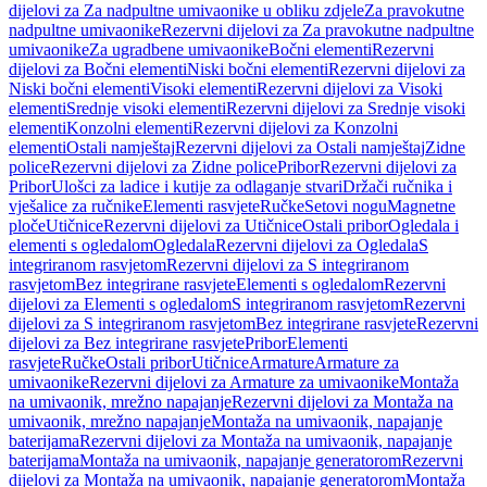
dijelovi za Za nadpultne umivaonike u obliku zdjele
Za pravokutne
nadpultne umivaonike
Rezervni dijelovi za Za pravokutne nadpultne
umivaonike
Za ugradbene umivaonike
Bočni elementi
Rezervni
dijelovi za Bočni elementi
Niski bočni elementi
Rezervni dijelovi za
Niski bočni elementi
Visoki elementi
Rezervni dijelovi za Visoki
elementi
Srednje visoki elementi
Rezervni dijelovi za Srednje visoki
elementi
Konzolni elementi
Rezervni dijelovi za Konzolni
elementi
Ostali namještaj
Rezervni dijelovi za Ostali namještaj
Zidne
police
Rezervni dijelovi za Zidne police
Pribor
Rezervni dijelovi za
Pribor
Ulošci za ladice i kutije za odlaganje stvari
Držači ručnika i
vješalice za ručnike
Elementi rasvjete
Ručke
Setovi nogu
Magnetne
ploče
Utičnice
Rezervni dijelovi za Utičnice
Ostali pribor
Ogledala i
elementi s ogledalom
Ogledala
Rezervni dijelovi za Ogledala
S
integriranom rasvjetom
Rezervni dijelovi za S integriranom
rasvjetom
Bez integrirane rasvjete
Elementi s ogledalom
Rezervni
dijelovi za Elementi s ogledalom
S integriranom rasvjetom
Rezervni
dijelovi za S integriranom rasvjetom
Bez integrirane rasvjete
Rezervni
dijelovi za Bez integrirane rasvjete
Pribor
Elementi
rasvjete
Ručke
Ostali pribor
Utičnice
Armature
Armature za
umivaonike
Rezervni dijelovi za Armature za umivaonike
Montaža
na umivaonik, mrežno napajanje
Rezervni dijelovi za Montaža na
umivaonik, mrežno napajanje
Montaža na umivaonik, napajanje
baterijama
Rezervni dijelovi za Montaža na umivaonik, napajanje
baterijama
Montaža na umivaonik, napajanje generatorom
Rezervni
dijelovi za Montaža na umivaonik, napajanje generatorom
Montaža