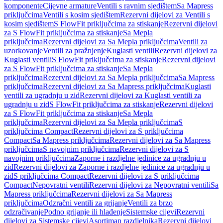
komponente
Cijevne armature
Ventili s ravnim sjedištem
Sa Mapress
priključcima
Ventili s kosim sjedištem
Rezervni dijelovi za Ventili s
kosim sjedištem
S FlowFit priključcima za stiskanje
Rezervni dijelovi
za S FlowFit priključcima za stiskanje
Sa Mepla
priključcima
Rezervni dijelovi za Sa Mepla priključcima
Ventili za
uzorkovanje
Ventili za pražnjenje
Kuglasti ventili
Rezervni dijelovi za
Kuglasti ventili
S FlowFit priključcima za stiskanje
Rezervni dijelovi
za S FlowFit priključcima za stiskanje
Sa Mepla
priključcima
Rezervni dijelovi za Sa Mepla priključcima
Sa Mapress
priključcima
Rezervni dijelovi za Sa Mapress priključcima
Kuglasti
ventili za ugradnju u zid
Rezervni dijelovi za Kuglasti ventili za
ugradnju u zid
S FlowFit priključcima za stiskanje
Rezervni dijelovi
za S FlowFit priključcima za stiskanje
Sa Mepla
priključcima
Rezervni dijelovi za Sa Mepla priključcima
S
priključcima Compact
Rezervni dijelovi za S priključcima
Compact
Sa Mapress priključcima
Rezervni dijelovi za Sa Mapress
priključcima
S navojnim priključcima
Rezervni dijelovi za S
navojnim priključcima
Zaporne i razdjelne jedinice za ugradnju u
zid
Rezervni dijelovi za Zaporne i razdjelne jedinice za ugradnju u
zid
S priključcima Compact
Rezervni dijelovi za S priključcima
Compact
Nepovratni ventili
Rezervni dijelovi za Nepovratni ventili
Sa
Mapress priključcima
Rezervni dijelovi za Sa Mapress
priključcima
Odzračni ventili za grijanje
Ventili za brzo
odzračivanje
Podno grijanje ili hlađenje
Sistemske cijevi
Rezervni
dijelovi za Sistemske cijevi
Asortiman razdjelnika
Rezervni dijelovi