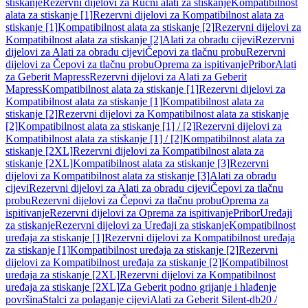
stiskanje
Rezervni dijelovi za Ručni alati za stiskanje
Kompatibilnost
alata za stiskanje [1]
Rezervni dijelovi za Kompatibilnost alata za
stiskanje [1]
Kompatibilnost alata za stiskanje [2]
Rezervni dijelovi za
Kompatibilnost alata za stiskanje [2]
Alati za obradu cijevi
Rezervni
dijelovi za Alati za obradu cijevi
Čepovi za tlačnu probu
Rezervni
dijelovi za Čepovi za tlačnu probu
Oprema za ispitivanje
Pribor
Alati
za Geberit Mapress
Rezervni dijelovi za Alati za Geberit
Mapress
Kompatibilnost alata za stiskanje [1]
Rezervni dijelovi za
Kompatibilnost alata za stiskanje [1]
Kompatibilnost alata za
stiskanje [2]
Rezervni dijelovi za Kompatibilnost alata za stiskanje
[2]
Kompatibilnost alata za stiskanje [1] / [2]
Rezervni dijelovi za
Kompatibilnost alata za stiskanje [1] / [2]
Kompatibilnost alata za
stiskanje [2XL]
Rezervni dijelovi za Kompatibilnost alata za
stiskanje [2XL]
Kompatibilnost alata za stiskanje [3]
Rezervni
dijelovi za Kompatibilnost alata za stiskanje [3]
Alati za obradu
cijevi
Rezervni dijelovi za Alati za obradu cijevi
Čepovi za tlačnu
probu
Rezervni dijelovi za Čepovi za tlačnu probu
Oprema za
ispitivanje
Rezervni dijelovi za Oprema za ispitivanje
Pribor
Uređaji
za stiskanje
Rezervni dijelovi za Uređaji za stiskanje
Kompatibilnost
uređaja za stiskanje [1]
Rezervni dijelovi za Kompatibilnost uređaja
za stiskanje [1]
Kompatibilnost uređaja za stiskanje [2]
Rezervni
dijelovi za Kompatibilnost uređaja za stiskanje [2]
Kompatibilnost
uređaja za stiskanje [2XL]
Rezervni dijelovi za Kompatibilnost
uređaja za stiskanje [2XL]
Za Geberit podno grijanje i hlađenje
površina
Stalci za polaganje cijevi
Alati za Geberit Silent-db20 /