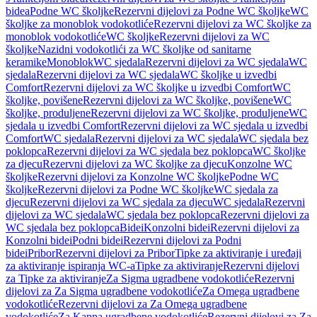
bidea
Podne WC školjke
Rezervni dijelovi za Podne WC školjke
WC
školjke za monoblok vodokotliće
Rezervni dijelovi za WC školjke za
monoblok vodokotliće
WC školjke
Rezervni dijelovi za WC
školjke
Nazidni vodokotlići za WC školjke od sanitarne
keramike
Monoblok
WC sjedala
Rezervni dijelovi za WC sjedala
WC
sjedala
Rezervni dijelovi za WC sjedala
WC školjke u izvedbi
Comfort
Rezervni dijelovi za WC školjke u izvedbi Comfort
WC
školjke, povišene
Rezervni dijelovi za WC školjke, povišene
WC
školjke, produljene
Rezervni dijelovi za WC školjke, produljene
WC
sjedala u izvedbi Comfort
Rezervni dijelovi za WC sjedala u izvedbi
Comfort
WC sjedala
Rezervni dijelovi za WC sjedala
WC sjedala bez
poklopca
Rezervni dijelovi za WC sjedala bez poklopca
WC školjke
za djecu
Rezervni dijelovi za WC školjke za djecu
Konzolne WC
školjke
Rezervni dijelovi za Konzolne WC školjke
Podne WC
školjke
Rezervni dijelovi za Podne WC školjke
WC sjedala za
djecu
Rezervni dijelovi za WC sjedala za djecu
WC sjedala
Rezervni
dijelovi za WC sjedala
WC sjedala bez poklopca
Rezervni dijelovi za
WC sjedala bez poklopca
Bidei
Konzolni bidei
Rezervni dijelovi za
Konzolni bidei
Podni bidei
Rezervni dijelovi za Podni
bidei
Pribor
Rezervni dijelovi za Pribor
Tipke za aktiviranje i uređaji
za aktiviranje ispiranja WC-a
Tipke za aktiviranje
Rezervni dijelovi
za Tipke za aktiviranje
Za Sigma ugradbene vodokotliće
Rezervni
dijelovi za Za Sigma ugradbene vodokotliće
Za Omega ugradbene
vodokotliće
Rezervni dijelovi za Za Omega ugradbene
vodokotliće
Za Kappa ugradbene vodokotliće
Rezervni dijelovi za Za