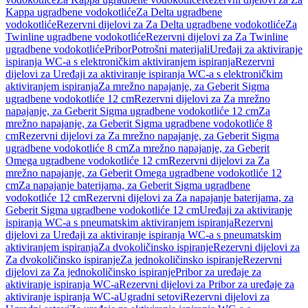
Kappa ugradbene vodokotliće
Za Delta ugradbene
vodokotliće
Rezervni dijelovi za Za Delta ugradbene vodokotliće
Za
Twinline ugradbene vodokotliće
Rezervni dijelovi za Za Twinline
ugradbene vodokotliće
Pribor
Potrošni materijali
Uređaji za aktiviranje
ispiranja WC-a s elektroničkim aktiviranjem ispiranja
Rezervni
dijelovi za Uređaji za aktiviranje ispiranja WC-a s elektroničkim
aktiviranjem ispiranja
Za mrežno napajanje, za Geberit Sigma
ugradbene vodokotliće 12 cm
Rezervni dijelovi za Za mrežno
napajanje, za Geberit Sigma ugradbene vodokotliće 12 cm
Za
mrežno napajanje, za Geberit Sigma ugradbene vodokotliće 8
cm
Rezervni dijelovi za Za mrežno napajanje, za Geberit Sigma
ugradbene vodokotliće 8 cm
Za mrežno napajanje, za Geberit
Omega ugradbene vodokotliće 12 cm
Rezervni dijelovi za Za
mrežno napajanje, za Geberit Omega ugradbene vodokotliće 12
cm
Za napajanje baterijama, za Geberit Sigma ugradbene
vodokotliće 12 cm
Rezervni dijelovi za Za napajanje baterijama, za
Geberit Sigma ugradbene vodokotliće 12 cm
Uređaji za aktiviranje
ispiranja WC-a s pneumatskim aktiviranjem ispiranja
Rezervni
dijelovi za Uređaji za aktiviranje ispiranja WC-a s pneumatskim
aktiviranjem ispiranja
Za dvokoličinsko ispiranje
Rezervni dijelovi za
Za dvokoličinsko ispiranje
Za jednokoličinsko ispiranje
Rezervni
dijelovi za Za jednokoličinsko ispiranje
Pribor za uređaje za
aktiviranje ispiranja WC-a
Rezervni dijelovi za Pribor za uređaje za
aktiviranje ispiranja WC-a
Ugradni setovi
Rezervni dijelovi za