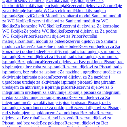
Ugradni setovi
Za uređaje za aktiviranje ispiranja WC-a s
elektroničkim aktiviranjem ispiranja
Rezervni dijelovi za Za uređaje
za aktiviranje ispiranja WC-a s elektroničkim aktiviranjem
ispiranja
Spojevi
Geberit Monolith sanitarni moduli
Sanitarni moduli
za WC školjke
Rezervni dijelovi za Sanitarni moduli za WC
školjke
Za konzolne WC školjke
Rezervni dijelovi za Za konzolne
WC školjke
Za podne WC školjke
Rezervni dijelovi za Za podne
WC školjke
Pribor
Rezervni dijelovi za Pribor
Potrošni
materijali
Sanitarni moduli za bidee
Rezervni dijelovi za Sanitarni
moduli za bidee
Za konzolne i podne bidee
Rezervni dijelovi za Za
konzolne i podne bidee
Pisoari
Pisoari, rad s ispiranjem, s rubom za
ispiranje
Rezervni dijelovi za Pisoari, rad s ispiranjem, s rubom za
ispiranje
Bez poklopca
Rezervni dijelovi za Bez poklopca
Pisoari, rad
s ispiranjem, bez ruba za ispiranje
Rezervni dijelovi za Pisoari, rad s
ispiranjem, bez ruba za ispiranje
Za nazidne i ugradbene uređaje za
aktiviranje ispiranja pisoara
Rezervni dijelovi za Za nazidne i
ugradbene uređaje za aktiviranje ispiranja pisoara
S integriranim
uređajem za aktiviranje ispiranja pisoara
Rezervni dijelovi za S
integriranim uređajem za aktiviranje ispiranja pisoara
Za integrirani
uređaj za aktiviranje ispiranja pisoara
Rezervni dijelovi za Za
integrirani uređaj za aktiviranje ispiranja pisoara
Pisoari, rad s
ispiranjem, s poklopcem / za poklopac
Rezervni dijelovi za Pisoari,
rad s ispiranjem, s poklopcem / za poklopac
Bez ruba
Rezervni
dijelovi za Bez ruba
Pisoari, rad bez vode
Rezervni dijelovi za
Pisoari, rad bez vode
Bez poklopca
Rezervni dijelovi za Bez