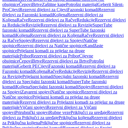
obujmice
Čepovi
Brtve
Zaštitne kape
Potrošni materijal
Geberit Silent-
Pro
Cijevi
Rezervni dijelovi za Cijevi
Fazonski komadi
Rezervni
dijelovi za Fazonski komadi
Koljena
Rezervni dijelovi za
Koljena
Račve
Rezervni dijelovi za Račve
Redukcije
Rezervni dijelovi
za Redukcije
Revizije
Rezervni dijelovi za Revizije
SuperTube
fazonski komadi
Rezervni dijelovi za SuperTube fazonski
komadi
Koljena
Rezervni dijelovi za Koljena
Račve
Rezervni dijelovi
za Račve
Spojevi
Rezervni dijelovi za Spojevi
Natične
spojnice
Rezervni dijelovi za Natične spojnice
Kandžaste
spojnice
Prijelazni komadi za prijelaz na druge
materijale
Pribor
Rezervni dijelovi za Pribor
Cijevne
obujmice
Čepovi
Brtve
Rezervni dijelovi za Brtve
Potrošni
materijal
Geberit PE
Cijevi
Fazonski komadi
Rezervni dijelovi za
Fazonski komadi
Koljena
Račve
Redukcije
Revizije
Rezervni dijelovi
za Revizije
Prijelazni komadi
Specijalni fazonski komadi
Rezervni
dijelovi za Specijalni fazonski komadi
SuperTube fazonski
komadi
Koljena
Specijalni fazonski komadi
Spojevi
Rezervni dijelovi
za Spojevi
Zavareni spojevi
Natične spojnice
Rezervni dijelovi za
Natične spojnice
Prijelazni komadi za prijelaz na druge
materijale
Rezervni dijelovi za Prijelazni komadi za prijelaz na druge
materijale
Vijčani spojevi
Rezervni dijelovi za Vijčani
spojevi
Prirubnički spojevi
Rubne veze
Priključci za uređaje
Rezervni
dijelovi za Priključci za uređaje
Priključna koljena
Rezervni dijelovi
za Priključna koljena
Priključne spojnice
Rezervni dijelovi za
Priključne spojnice
Spojni komadi
Rezervni dijelovi za Spojni