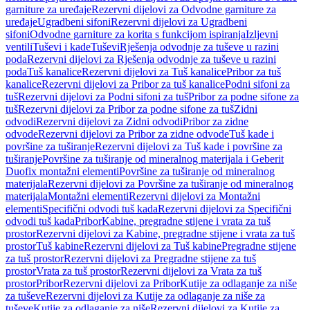
garniture za uređaje
Rezervni dijelovi za Odvodne garniture za
uređaje
Ugradbeni sifoni
Rezervni dijelovi za Ugradbeni
sifoni
Odvodne garniture za korita s funkcijom ispiranja
Izljevni
ventili
Tuševi i kade
Tuševi
Rješenja odvodnje za tuševe u razini
poda
Rezervni dijelovi za Rješenja odvodnje za tuševe u razini
poda
Tuš kanalice
Rezervni dijelovi za Tuš kanalice
Pribor za tuš
kanalice
Rezervni dijelovi za Pribor za tuš kanalice
Podni sifoni za
tuš
Rezervni dijelovi za Podni sifoni za tuš
Pribor za podne sifone za
tuš
Rezervni dijelovi za Pribor za podne sifone za tuš
Zidni
odvodi
Rezervni dijelovi za Zidni odvodi
Pribor za zidne
odvode
Rezervni dijelovi za Pribor za zidne odvode
Tuš kade i
površine za tuširanje
Rezervni dijelovi za Tuš kade i površine za
tuširanje
Površine za tuširanje od mineralnog materijala i Geberit
Duofix montažni elementi
Površine za tuširanje od mineralnog
materijala
Rezervni dijelovi za Površine za tuširanje od mineralnog
materijala
Montažni elementi
Rezervni dijelovi za Montažni
elementi
Specifični odvodi tuš kada
Rezervni dijelovi za Specifični
odvodi tuš kada
Pribor
Kabine, pregradne stijene i vrata za tuš
prostor
Rezervni dijelovi za Kabine, pregradne stijene i vrata za tuš
prostor
Tuš kabine
Rezervni dijelovi za Tuš kabine
Pregradne stijene
za tuš prostor
Rezervni dijelovi za Pregradne stijene za tuš
prostor
Vrata za tuš prostor
Rezervni dijelovi za Vrata za tuš
prostor
Pribor
Rezervni dijelovi za Pribor
Kutije za odlaganje za niše
za tuševe
Rezervni dijelovi za Kutije za odlaganje za niše za
tuševe
Kutije za odlaganje za niše
Rezervni dijelovi za Kutije za