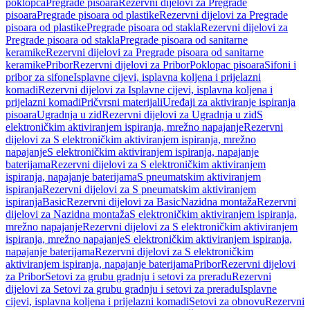
poklopca
Pregrade pisoara
Rezervni dijelovi za Pregrade
pisoara
Pregrade pisoara od plastike
Rezervni dijelovi za Pregrade
pisoara od plastike
Pregrade pisoara od stakla
Rezervni dijelovi za
Pregrade pisoara od stakla
Pregrade pisoara od sanitarne
keramike
Rezervni dijelovi za Pregrade pisoara od sanitarne
keramike
Pribor
Rezervni dijelovi za Pribor
Poklopac pisoara
Sifoni i
pribor za sifone
Isplavne cijevi, isplavna koljena i prijelazni
komadi
Rezervni dijelovi za Isplavne cijevi, isplavna koljena i
prijelazni komadi
Pričvrsni materijali
Uređaji za aktiviranje ispiranja
pisoara
Ugradnja u zid
Rezervni dijelovi za Ugradnja u zid
S
elektroničkim aktiviranjem ispiranja, mrežno napajanje
Rezervni
dijelovi za S elektroničkim aktiviranjem ispiranja, mrežno
napajanje
S elektroničkim aktiviranjem ispiranja, napajanje
baterijama
Rezervni dijelovi za S elektroničkim aktiviranjem
ispiranja, napajanje baterijama
S pneumatskim aktiviranjem
ispiranja
Rezervni dijelovi za S pneumatskim aktiviranjem
ispiranja
Basic
Rezervni dijelovi za Basic
Nazidna montaža
Rezervni
dijelovi za Nazidna montaža
S elektroničkim aktiviranjem ispiranja,
mrežno napajanje
Rezervni dijelovi za S elektroničkim aktiviranjem
ispiranja, mrežno napajanje
S elektroničkim aktiviranjem ispiranja,
napajanje baterijama
Rezervni dijelovi za S elektroničkim
aktiviranjem ispiranja, napajanje baterijama
Pribor
Rezervni dijelovi
za Pribor
Setovi za grubu gradnju i setovi za preradu
Rezervni
dijelovi za Setovi za grubu gradnju i setovi za preradu
Isplavne
cijevi, isplavna koljena i prijelazni komadi
Setovi za obnovu
Rezervni