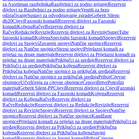
za Asortiman razdjelnika
Razdjelnici za podno grijanje
Rezervni
dijelovi za Razdjelnici za podno grijanje
Ventili za brzo
odzračivanje
Sustavi za odvodnjavanje zgrade
Geberit Silent-
db20
Cijevi
Fazonski komadi
Rezervni dijelovi za Fazonski
komadi
Koljena
Račve
Rezervni dijelovi za
Račve
Redukcije
Revizije
Rezervni dijelovi za Revizije
SuperTube
fazonski komadi
Koljena
Specijalni fazonski komadi
Spojevi
Rezervni
dijelovi za Spojevi
Zavareni spojevi
Natične spojnice
Rezervni
dijelovi za Natične spojnice
Stezni spojevi
Prijelazni komadi za
prijelaz na druge materijale
Rezervni dijelovi za Prijelazni komadi za
prijelaz na druge materijale
Priključci za uređaje
Rezervni dijelovi za
Priključci za uređaje
Priključna koljena
Rezervni dijelovi za
Priključna koljena
Natične spojnice za priključak uređaja
Rezervni
dijelovi za Natične spojnice za priključak uređaja
Pribor
Cijevne
obujmice
Učvršćenja za cijevne obujmice
Čepovi
Brtve
Potrošni
materijal
Geberit Silent-PP
Cijevi
Rezervni dijelovi za Cijevi
Fazonski
komadi
Rezervni dijelovi za Fazonski komadi
Koljena
Rezervni
dijelovi za Koljena
Račve
Rezervni dijelovi za
Račve
Redukcije
Rezervni dijelovi za Redukcije
Revizije
Rezervni
dijelovi za Revizije
Spojevi
Rezervni dijelovi za Spojevi
Natične
spojnice
Rezervni dijelovi za Natične spojnice
Kandžaste
spojnice
Prijelazni komadi za prijelaz na druge materijale
Priključci za
uređaje
Rezervni dijelovi za Priključci za uređaje
Priključna
koljena
Rezervni dijelovi za Priključna koljena
Spojni
komadi
Rezervni dijelovi za Spojni komadi
Pribor
Cijevne