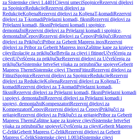
za Sistemske cijevi 1.4401
Cijevni umeci
Spojnice
Rezervni dijelovi
za Spojnice
Redukcije
Rezervni dijelovi za
Redukcije
Koljena
Rezervni dijelovi za Koljena
T-komadi
Rezervni
dijelovi za T-komadi
Prijelazni komadi, fiksni
Rezervni dijelovi za
Prijelazni komadi, fiksni
Prijelazni komadi i spojnice,
demontažni
Rezervni dijelovi za Prijelazni komadi i spojnice,
demontažni
Čepovi
Rezervni dijelovi za Čepovi
Priključci
Rezervni
dijelovi za Priključci
Pribor za Geberit Mapress inox
Rezervni
dijelovi za Pribor za Geberit Mapress inox
Zaštitne kape za krajeve
cijevi
Izolacije za priključke
Brtvila za cijevi i fitinge
Učvršćenja za
cijevi
Učvršćenja za priključke
Rezervni dijelovi za Učvršćenja za
priključke
Sistemske brtve
Set vijaka za prirubničke spojeve
Geberit
Mapress Therm
Sistemske cijevi Therm
Fitinzi
Rezervni dijelovi za
Fitinzi
Spojnice
Rezervni dijelovi za Spojnice
Redukcije
Rezervni
dijelovi za Redukcije
Koljena
Rezervni dijelovi za Koljena
T-
komadi
Rezervni dijelovi za T-komadi
Prijelazni komadi,
fiksni
Rezervni dijelovi za Prijelazni komadi, fiksni
Prijelazni komadi
i spojevi, demontažni
Rezervni dijelovi za Prijelazni komadi i
spojevi, demontažni
Kompenzatori
Rezervni dijelovi za
Kompenzatori
Čepovi
Rezervni dijelovi za Čepovi
Priključci za
grijanje
Rezervni dijelovi za Priključci za grijanje
Pribor za Geberit
Mapress Therm
Zaštitne kape za krajeve cijevi
Sistemske brtve
Set
vijaka za prirubničke spojeve
Učvršćenja za cijevi
Geberit Mapress
C-čelik
Geberit Mapress C-čelik
Rezervni dijelovi za Geberit
Mapress C-čelik
Sistemske cijevi 1.0034
Sistemske cijevi