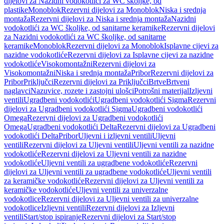
dijelovi za Nazidni vodokotlići za WC školjke, od
plastike
Monoblok
Rezervni dijelovi za Monoblok
Niska i srednja
montaža
Rezervni dijelovi za Niska i srednja montaža
Nazidni
vodokotlići za WC školjke, od sanitarne keramike
Rezervni dijelovi
za Nazidni vodokotlići za WC školjke, od sanitarne
keramike
Monoblok
Rezervni dijelovi za Monoblok
Isplavne cijevi za
nazidne vodokotliće
Rezervni dijelovi za Isplavne cijevi za nazidne
vodokotliće
Visokomontažni
Rezervni dijelovi za
Visokomontažni
Niska i srednja montaža
Pribor
Rezervni dijelovi za
Pribor
Priključci
Rezervni dijelovi za Priključci
Brtve
Brtveni
naglavci
Nazuvice, rozete i zastojni ulošci
Potrošni materijal
Izljevni
ventili
Ugradbeni vodokotlići
Ugradbeni vodokotlići Sigma
Rezervni
dijelovi za Ugradbeni vodokotlići Sigma
Ugradbeni vodokotlići
Omega
Rezervni dijelovi za Ugradbeni vodokotlići
Omega
Ugradbeni vodokotlići Delta
Rezervni dijelovi za Ugradbeni
vodokotlići Delta
Pribor
Uljevni i izljevni ventili
Uljevni
ventili
Rezervni dijelovi za Uljevni ventili
Uljevni ventili za nazidne
vodokotliće
Rezervni dijelovi za Uljevni ventili za nazidne
vodokotliće
Uljevni ventili za ugradbene vodokotliće
Rezervni
dijelovi za Uljevni ventili za ugradbene vodokotliće
Uljevni ventili
za keramičke vodokotliće
Rezervni dijelovi za Uljevni ventili za
keramičke vodokotliće
Uljevni ventili za univerzalne
vodokotlice
Rezervni dijelovi za Uljevni ventili za univerzalne
vodokotlice
Izljevni ventili
Rezervni dijelovi za Izljevni
ventili
Start/stop ispiranje
Rezervni dijelovi za Start/stop