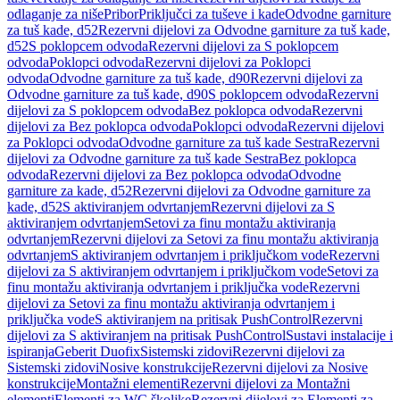
odlaganje za niše
Pribor
Priključci za tuševe i kade
Odvodne garniture
za tuš kade, d52
Rezervni dijelovi za Odvodne garniture za tuš kade,
d52
S poklopcem odvoda
Rezervni dijelovi za S poklopcem
odvoda
Poklopci odvoda
Rezervni dijelovi za Poklopci
odvoda
Odvodne garniture za tuš kade, d90
Rezervni dijelovi za
Odvodne garniture za tuš kade, d90
S poklopcem odvoda
Rezervni
dijelovi za S poklopcem odvoda
Bez poklopca odvoda
Rezervni
dijelovi za Bez poklopca odvoda
Poklopci odvoda
Rezervni dijelovi
za Poklopci odvoda
Odvodne garniture za tuš kade Sestra
Rezervni
dijelovi za Odvodne garniture za tuš kade Sestra
Bez poklopca
odvoda
Rezervni dijelovi za Bez poklopca odvoda
Odvodne
garniture za kade, d52
Rezervni dijelovi za Odvodne garniture za
kade, d52
S aktiviranjem odvrtanjem
Rezervni dijelovi za S
aktiviranjem odvrtanjem
Setovi za finu montažu aktiviranja
odvrtanjem
Rezervni dijelovi za Setovi za finu montažu aktiviranja
odvrtanjem
S aktiviranjem odvrtanjem i priključkom vode
Rezervni
dijelovi za S aktiviranjem odvrtanjem i priključkom vode
Setovi za
finu montažu aktiviranja odvrtanjem i priključka vode
Rezervni
dijelovi za Setovi za finu montažu aktiviranja odvrtanjem i
priključka vode
S aktiviranjem na pritisak PushControl
Rezervni
dijelovi za S aktiviranjem na pritisak PushControl
Sustavi instalacije i
ispiranja
Geberit Duofix
Sistemski zidovi
Rezervni dijelovi za
Sistemski zidovi
Nosive konstrukcije
Rezervni dijelovi za Nosive
konstrukcije
Montažni elementi
Rezervni dijelovi za Montažni
elementi
Elementi za WC školjke
Rezervni dijelovi za Elementi za