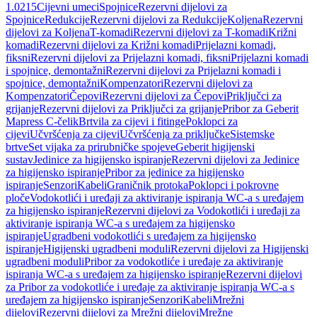
1.0215
Cijevni umeci
Spojnice
Rezervni dijelovi za
Spojnice
Redukcije
Rezervni dijelovi za Redukcije
Koljena
Rezervni
dijelovi za Koljena
T-komadi
Rezervni dijelovi za T-komadi
Križni
komadi
Rezervni dijelovi za Križni komadi
Prijelazni komadi,
fiksni
Rezervni dijelovi za Prijelazni komadi, fiksni
Prijelazni komadi
i spojnice, demontažni
Rezervni dijelovi za Prijelazni komadi i
spojnice, demontažni
Kompenzatori
Rezervni dijelovi za
Kompenzatori
Čepovi
Rezervni dijelovi za Čepovi
Priključci za
grijanje
Rezervni dijelovi za Priključci za grijanje
Pribor za Geberit
Mapress C-čelik
Brtvila za cijevi i fitinge
Poklopci za
cijevi
Učvršćenja za cijevi
Učvršćenja za priključke
Sistemske
brtve
Set vijaka za prirubničke spojeve
Geberit higijenski
sustav
Jedinice za higijensko ispiranje
Rezervni dijelovi za Jedinice
za higijensko ispiranje
Pribor za jedinice za higijensko
ispiranje
Senzori
Kabeli
Graničnik protoka
Poklopci i pokrovne
ploče
Vodokotlići i uređaji za aktiviranje ispiranja WC-a s uređajem
za higijensko ispiranje
Rezervni dijelovi za Vodokotlići i uređaji za
aktiviranje ispiranja WC-a s uređajem za higijensko
ispiranje
Ugradbeni vodokotlići s uređajem za higijensko
ispiranje
Higijenski ugradbeni moduli
Rezervni dijelovi za Higijenski
ugradbeni moduli
Pribor za vodokotliće i uređaje za aktiviranje
ispiranja WC-a s uređajem za higijensko ispiranje
Rezervni dijelovi
za Pribor za vodokotliće i uređaje za aktiviranje ispiranja WC-a s
uređajem za higijensko ispiranje
Senzori
Kabeli
Mrežni
dijelovi
Rezervni dijelovi za Mrežni dijelovi
Mrežne