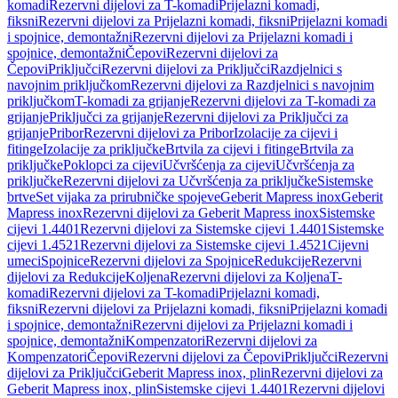
komadi
Rezervni dijelovi za T-komadi
Prijelazni komadi,
fiksni
Rezervni dijelovi za Prijelazni komadi, fiksni
Prijelazni komadi
i spojnice, demontažni
Rezervni dijelovi za Prijelazni komadi i
spojnice, demontažni
Čepovi
Rezervni dijelovi za
Čepovi
Priključci
Rezervni dijelovi za Priključci
Razdjelnici s
navojnim priključkom
Rezervni dijelovi za Razdjelnici s navojnim
priključkom
T-komadi za grijanje
Rezervni dijelovi za T-komadi za
grijanje
Priključci za grijanje
Rezervni dijelovi za Priključci za
grijanje
Pribor
Rezervni dijelovi za Pribor
Izolacije za cijevi i
fitinge
Izolacije za priključke
Brtvila za cijevi i fitinge
Brtvila za
priključke
Poklopci za cijevi
Učvršćenja za cijevi
Učvršćenja za
priključke
Rezervni dijelovi za Učvršćenja za priključke
Sistemske
brtve
Set vijaka za prirubničke spojeve
Geberit Mapress inox
Geberit
Mapress inox
Rezervni dijelovi za Geberit Mapress inox
Sistemske
cijevi 1.4401
Rezervni dijelovi za Sistemske cijevi 1.4401
Sistemske
cijevi 1.4521
Rezervni dijelovi za Sistemske cijevi 1.4521
Cijevni
umeci
Spojnice
Rezervni dijelovi za Spojnice
Redukcije
Rezervni
dijelovi za Redukcije
Koljena
Rezervni dijelovi za Koljena
T-
komadi
Rezervni dijelovi za T-komadi
Prijelazni komadi,
fiksni
Rezervni dijelovi za Prijelazni komadi, fiksni
Prijelazni komadi
i spojnice, demontažni
Rezervni dijelovi za Prijelazni komadi i
spojnice, demontažni
Kompenzatori
Rezervni dijelovi za
Kompenzatori
Čepovi
Rezervni dijelovi za Čepovi
Priključci
Rezervni
dijelovi za Priključci
Geberit Mapress inox, plin
Rezervni dijelovi za
Geberit Mapress inox, plin
Sistemske cijevi 1.4401
Rezervni dijelovi