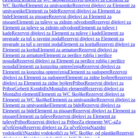
WC školjke
Elementi za umivaonike
Rezervni dijelovi za Elementi za
umivaonike
Elementi za bide
Rezervni dijelovi za Elementi za
bide
Elementi za pisoare
Rezervni dijelovi za Elementi za
pisoare
Elementi za tuševe sa zidnim odvodom
Rezervni dijelovi za
Elementi za tuševe sa zidnim odvodom
Elementi za tuševe i
kade
Rezervni dijelovi za Elementi za tuševe i kade
Elementi za
pregrade za tuš u ravnini poda
Rezervni dijelovi za Elementi za
pregrade za tuš u ravnini poda
Elementi za korita
Rezervni dijelovi za
Elementi za korita
Elementi za armature
Rezervni dijelovi za
Elementi za armature
Elementi za perilice rublja i perilice
posuđa
Rezervni dijelovi za Elementi za perilice rublja i perilice
posuđa
Elementi za konzolna opterećenja
Rezervni dijelovi za
Elementi za konzolna opterećenja
Elementi za sudopere
Rezervni
dijelovi za Elementi za sudopere
Elementi za zidne bojlere
Rezervni
dijelovi za Elementi za zidne bojlere
Pribor
Rezervni dijelovi za
Pribor
Geberit Kombifix
Montažni elementi
Rezervni dijelovi za
Montažni elementi
Elementi za WC školjke
Rezervni dijelovi za
Elementi za WC školjke
Elementi za umivaonike
Rezervni dijelovi za
Elementi za umivaonike
Elementi za bide
Rezervni dijelovi za
Elementi za bide
Elementi za pisoare
Rezervni dijelovi za Elementi za
pisoare
Elementi za tuševe
Rezervni dijelovi za Elementi za
tuševe
Pribor
Rezervni dijelovi za Pribor
Za elemente WC-a
Za
učvršćenja
Rezervni dijelovi za Za učvršćenja
Nazidni
vodokotlići
Nazidni vodokotlići za WC školjke, od plastike
Rezervni