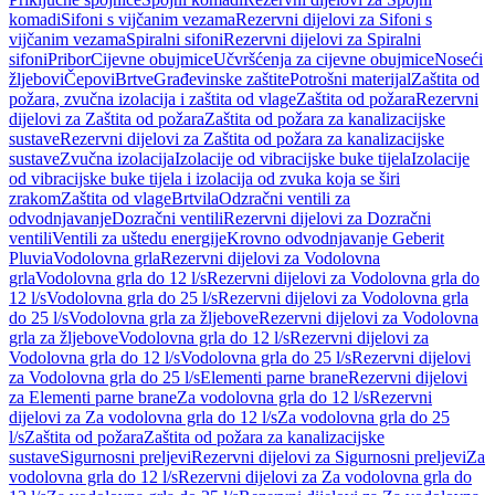
komadi
Sifoni s vijčanim vezama
Rezervni dijelovi za Sifoni s
vijčanim vezama
Spiralni sifoni
Rezervni dijelovi za Spiralni
sifoni
Pribor
Cijevne obujmice
Učvršćenja za cijevne obujmice
Noseći
žljebovi
Čepovi
Brtve
Građevinske zaštite
Potrošni materijal
Zaštita od
požara, zvučna izolacija i zaštita od vlage
Zaštita od požara
Rezervni
dijelovi za Zaštita od požara
Zaštita od požara za kanalizacijske
sustave
Rezervni dijelovi za Zaštita od požara za kanalizacijske
sustave
Zvučna izolacija
Izolacije od vibracijske buke tijela
Izolacije
od vibracijske buke tijela i izolacija od zvuka koja se širi
zrakom
Zaštita od vlage
Brtvila
Odzračni ventili za
odvodnjavanje
Dozračni ventili
Rezervni dijelovi za Dozračni
ventili
Ventili za uštedu energije
Krovno odvodnjavanje Geberit
Pluvia
Vodolovna grla
Rezervni dijelovi za Vodolovna
grla
Vodolovna grla do 12 l/s
Rezervni dijelovi za Vodolovna grla do
12 l/s
Vodolovna grla do 25 l/s
Rezervni dijelovi za Vodolovna grla
do 25 l/s
Vodolovna grla za žljebove
Rezervni dijelovi za Vodolovna
grla za žljebove
Vodolovna grla do 12 l/s
Rezervni dijelovi za
Vodolovna grla do 12 l/s
Vodolovna grla do 25 l/s
Rezervni dijelovi
za Vodolovna grla do 25 l/s
Elementi parne brane
Rezervni dijelovi
za Elementi parne brane
Za vodolovna grla do 12 l/s
Rezervni
dijelovi za Za vodolovna grla do 12 l/s
Za vodolovna grla do 25
l/s
Zaštita od požara
Zaštita od požara za kanalizacijske
sustave
Sigurnosni preljevi
Rezervni dijelovi za Sigurnosni preljevi
Za
vodolovna grla do 12 l/s
Rezervni dijelovi za Za vodolovna grla do