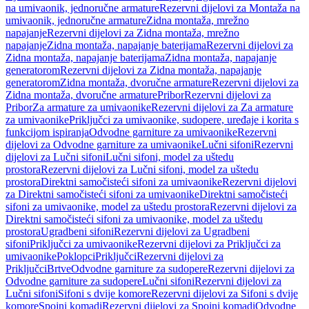
na umivaonik, jednoručne armature
Rezervni dijelovi za Montaža na
umivaonik, jednoručne armature
Zidna montaža, mrežno
napajanje
Rezervni dijelovi za Zidna montaža, mrežno
napajanje
Zidna montaža, napajanje baterijama
Rezervni dijelovi za
Zidna montaža, napajanje baterijama
Zidna montaža, napajanje
generatorom
Rezervni dijelovi za Zidna montaža, napajanje
generatorom
Zidna montaža, dvoručne armature
Rezervni dijelovi za
Zidna montaža, dvoručne armature
Pribor
Rezervni dijelovi za
Pribor
Za armature za umivaonike
Rezervni dijelovi za Za armature
za umivaonike
Priključci za umivaonike, sudopere, uređaje i korita s
funkcijom ispiranja
Odvodne garniture za umivaonike
Rezervni
dijelovi za Odvodne garniture za umivaonike
Lučni sifoni
Rezervni
dijelovi za Lučni sifoni
Lučni sifoni, model za uštedu
prostora
Rezervni dijelovi za Lučni sifoni, model za uštedu
prostora
Direktni samočisteći sifoni za umivaonike
Rezervni dijelovi
za Direktni samočisteći sifoni za umivaonike
Direktni samočisteći
sifoni za umivaonike, model za uštedu prostora
Rezervni dijelovi za
Direktni samočisteći sifoni za umivaonike, model za uštedu
prostora
Ugradbeni sifoni
Rezervni dijelovi za Ugradbeni
sifoni
Priključci za umivaonike
Rezervni dijelovi za Priključci za
umivaonike
Poklopci
Priključci
Rezervni dijelovi za
Priključci
Brtve
Odvodne garniture za sudopere
Rezervni dijelovi za
Odvodne garniture za sudopere
Lučni sifoni
Rezervni dijelovi za
Lučni sifoni
Sifoni s dvije komore
Rezervni dijelovi za Sifoni s dvije
komore
Spojni komadi
Rezervni dijelovi za Spojni komadi
Odvodne