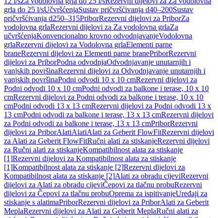
12 l/s
Za vodolovna grla do 25 l/s
Rezervni dijelovi za Za vodolovna
grla do 25 l/s
Učvršćenja
Sustav pričvršćivanja d40–200
Sustav
pričvršćivanja d250–315
Pribor
Rezervni dijelovi za Pribor
Za
vodolovna grla
Rezervni dijelovi za Za vodolovna grla
Za
učvršćenja
Konvencionalno krovno odvodnjavanje
Vodolovna
grla
Rezervni dijelovi za Vodolovna grla
Elementi parne
brane
Rezervni dijelovi za Elementi parne brane
Pribor
Rezervni
dijelovi za Pribor
Podna odvodnja
Odvodnjavanje unutarnjih i
vanjskih površina
Rezervni dijelovi za Odvodnjavanje unutarnjih i
vanjskih površina
Podni odvodi 10 x 10 cm
Rezervni dijelovi za
Podni odvodi 10 x 10 cm
Podni odvodi za balkone i terase, 10 x 10
cm
Rezervni dijelovi za Podni odvodi za balkone i terase, 10 x 10
cm
Podni odvodi 13 x 13 cm
Rezervni dijelovi za Podni odvodi 13 x
13 cm
Podni odvodi za balkone i terase, 13 x 13 cm
Rezervni dijelovi
za Podni odvodi za balkone i terase, 13 x 13 cm
Pribor
Rezervni
dijelovi za Pribor
Alati
Alati
Alati za Geberit FlowFit
Rezervni dijelovi
za Alati za Geberit FlowFit
Ručni alati za stiskanje
Rezervni dijelovi
za Ručni alati za stiskanje
Kompatibilnost alata za stiskanje
[1]
Rezervni dijelovi za Kompatibilnost alata za stiskanje
[1]
Kompatibilnost alata za stiskanje [2]
Rezervni dijelovi za
Kompatibilnost alata za stiskanje [2]
Alati za obradu cijevi
Rezervni
dijelovi za Alati za obradu cijevi
Čepovi za tlačnu probu
Rezervni
dijelovi za Čepovi za tlačnu probu
Oprema za ispitivanje
Uređaji za
stiskanje s alatima
Pribor
Rezervni dijelovi za Pribor
Alati za Geberit
Mepla
Rezervni dijelovi za Alati za Geberit Mepla
Ručni alati za