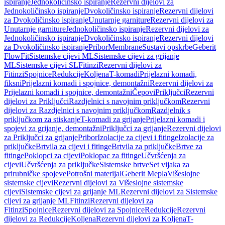
ispiranje
Jednokoličinsko ispiranje
Rezervni dijelovi za
Jednokoličinsko ispiranje
Dvokoličinsko ispiranje
Rezervni dijelovi
za Dvokoličinsko ispiranje
Unutarnje garniture
Rezervni dijelovi za
Unutarnje garniture
Jednokoličinsko ispiranje
Rezervni dijelovi za
Jednokoličinsko ispiranje
Dvokoličinsko ispiranje
Rezervni dijelovi
za Dvokoličinsko ispiranje
Pribor
Membrane
Sustavi opskrbe
Geberit
FlowFit
Sistemske cijevi ML
Sistemske cijevi za grijanje
ML
Sistemske cijevi SL
Fitinzi
Rezervni dijelovi za
Fitinzi
Spojnice
Redukcije
Koljena
T-komadi
Prijelazni komadi,
fiksni
Prijelazni komadi i spojnice, demontažni
Rezervni dijelovi za
Prijelazni komadi i spojnice, demontažni
Čepovi
Priključci
Rezervni
dijelovi za Priključci
Razdjelnici s navojnim priključkom
Rezervni
dijelovi za Razdjelnici s navojnim priključkom
Razdjelnik s
priključkom za stiskanje
T-komadi za grijanje
Prijelazni komadi i
spojevi za grijanje, demontažni
Priključci za grijanje
Rezervni dijelovi
za Priključci za grijanje
Pribor
Izolacije za cijevi i fitinge
Izolacije za
priključke
Brtvila za cijevi i fitinge
Brtvila za priključke
Brtve za
fitinge
Poklopci za cijevi
Poklopac za fitinge
Učvršćenja za
cijevi
Učvršćenja za priključke
Sistemske brtve
Set vijaka za
prirubničke spojeve
Potrošni materijal
Geberit Mepla
Višeslojne
sistemske cijevi
Rezervni dijelovi za Višeslojne sistemske
cijevi
Sistemske cijevi za grijanje ML
Rezervni dijelovi za Sistemske
cijevi za grijanje ML
Fitinzi
Rezervni dijelovi za
Fitinzi
Spojnice
Rezervni dijelovi za Spojnice
Redukcije
Rezervni
dijelovi za Redukcije
Koljena
Rezervni dijelovi za Koljena
T-