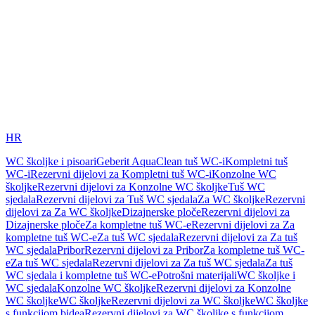
HR
WC školjke i pisoari
Geberit AquaClean tuš WC-i
Kompletni tuš
WC-i
Rezervni dijelovi za Kompletni tuš WC-i
Konzolne WC
školjke
Rezervni dijelovi za Konzolne WC školjke
Tuš WC
sjedala
Rezervni dijelovi za Tuš WC sjedala
Za WC školjke
Rezervni
dijelovi za Za WC školjke
Dizajnerske ploče
Rezervni dijelovi za
Dizajnerske ploče
Za kompletne tuš WC-e
Rezervni dijelovi za Za
kompletne tuš WC-e
Za tuš WC sjedala
Rezervni dijelovi za Za tuš
WC sjedala
Pribor
Rezervni dijelovi za Pribor
Za kompletne tuš WC-
e
Za tuš WC sjedala
Rezervni dijelovi za Za tuš WC sjedala
Za tuš
WC sjedala i kompletne tuš WC-e
Potrošni materijali
WC školjke i
WC sjedala
Konzolne WC školjke
Rezervni dijelovi za Konzolne
WC školjke
WC školjke
Rezervni dijelovi za WC školjke
WC školjke
s funkcijom bidea
Rezervni dijelovi za WC školjke s funkcijom