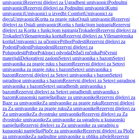
umivaonici
Rezervni dijelovi za Ugradbeni umivaonici
Podpultni
umivaonici
Rezervni dijelovi za Podpultni umivaonici
Kutni
umivaonici
Umivaonici u izvedbi Comfort
Umivaonici za
djecu
Umivaonici
Korita za pranje ruku
Ostali umivaonici
Rezervni
dijelovi za Ostali umivaonici
Korita s funkcijom ispiranja
Rezervni
dijelovi za Korita s funkcijom ispiranja
Trokaderi
Rezervni dijelovi za
Trokaderi
Višenamjenska korita
Rezervni dijelovi za Višenamjenska
korita
Umivaonici za učionice
Pribor
Podesti
Rezervni dijelovi za
Podesti
Podesti
Polupodesti
Rezervni dijelovi za
Polupodesti
Pribor
Poklopci odvoda
Držači ručnika
Pričvrsni
materijali
Dekorativni zasloni
Setovi umivaonika s bazom
Setovi
umivaonika za pranje ruku s bazom
Rezervni dijelovi za Setovi
umivaonika za pranje ruku s bazom
Setovi umivaonika s
bazom
Rezervni dijelovi za Setovi umivaonika s bazom
Setovi
ugradnog umivaonika s bazom
Rezervni dijelovi za Setovi ugradnog
umivaonika s bazom
Setovi ugradbenih umivaonika s
bazom
Rezervni dijelovi za Setovi ugradbenih umivaonika s
bazom
Kupaonski namještaj
Baze za umivaonike
Rezervni dijelovi za
Baze za umivaonike
Za umivaonike za pranje ruku
Rezervni dijelovi
za Za umivaonike za pranje ruku
Za umivaonike
Rezervni dijelovi za
Za umivaonike
Za dvostruke umivaonike
Rezervni dijelovi za Za
dvostruke umivaonike
Za umivaonike za ugradnju u kupaonski
namještaj
Rezervni dijelovi za Za umivaonike za ugradnju u
kupaonski namještaj
Ploče za umivaonike
Rezervni dijelovi za Ploče
za umivaonike
Za nadpultne umivaonike u obliku zdjele
Rezervni