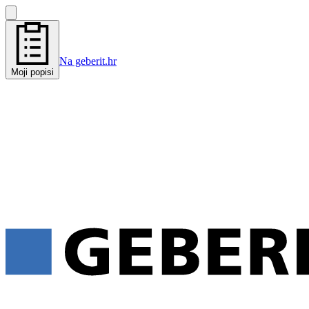
Na geberit.hr
Moji popisi