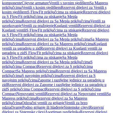
komponente
Cijevne armature
Ventili s ravnim sjedištem
Sa Mapress
priključcima
Ventili s kosim sjedištem
Rezervni dijelovi za Ventili s
kosim sjedištem
S FlowFit priključcima za stiskanje
Rezervni dijelovi
za S FlowFit priključcima za stiskanje
Sa Mepla
priključcima
Rezervni dijelovi za Sa Mepla priključcima
Ventili za
uzorkovanje
Ventili za pražnjenje
Kuglasti ventili
Rezervni dijelovi za
Kuglasti ventili
S FlowFit priključcima za stiskanje
Rezervni dijelovi
za S FlowFit priključcima za stiskanje
Sa Mepla
priključcima
Rezervni dijelovi za Sa Mepla priključcima
Sa Mapress
priključcima
Rezervni dijelovi za Sa Mapress priključcima
Kuglasti
ventili za ugradnju u zid
Rezervni dijelovi za Kuglasti ventili za
ugradnju u zid
S FlowFit priključcima za stiskanje
Rezervni dijelovi
za S FlowFit priključcima za stiskanje
Sa Mepla
priključcima
Rezervni dijelovi za Sa Mepla priključcima
S
priključcima Compact
Rezervni dijelovi za S priključcima
Compact
Sa Mapress priključcima
Rezervni dijelovi za Sa Mapress
priključcima
S navojnim priključcima
Rezervni dijelovi za S
navojnim priključcima
Zaporne i razdjelne jedinice za ugradnju u
zid
Rezervni dijelovi za Zaporne i razdjelne jedinice za ugradnju u
zid
S priključcima Compact
Rezervni dijelovi za S priključcima
Compact
Nepovratni ventili
Rezervni dijelovi za Nepovratni ventili
Sa
Mapress priključcima
Rezervni dijelovi za Sa Mapress
priključcima
Odzračni ventili za grijanje
Ventili za brzo
odzračivanje
Podno grijanje ili hlađenje
Sistemske cijevi
Rezervni
dijelovi za Sistemske cijevi
Asortiman razdjelnika
Rezervni dijelovi