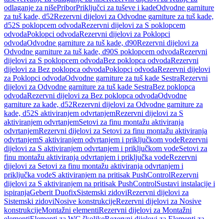
odlaganje za niše
Pribor
Priključci za tuševe i kade
Odvodne garniture
za tuš kade, d52
Rezervni dijelovi za Odvodne garniture za tuš kade,
d52
S poklopcem odvoda
Rezervni dijelovi za S poklopcem
odvoda
Poklopci odvoda
Rezervni dijelovi za Poklopci
odvoda
Odvodne garniture za tuš kade, d90
Rezervni dijelovi za
Odvodne garniture za tuš kade, d90
S poklopcem odvoda
Rezervni
dijelovi za S poklopcem odvoda
Bez poklopca odvoda
Rezervni
dijelovi za Bez poklopca odvoda
Poklopci odvoda
Rezervni dijelovi
za Poklopci odvoda
Odvodne garniture za tuš kade Sestra
Rezervni
dijelovi za Odvodne garniture za tuš kade Sestra
Bez poklopca
odvoda
Rezervni dijelovi za Bez poklopca odvoda
Odvodne
garniture za kade, d52
Rezervni dijelovi za Odvodne garniture za
kade, d52
S aktiviranjem odvrtanjem
Rezervni dijelovi za S
aktiviranjem odvrtanjem
Setovi za finu montažu aktiviranja
odvrtanjem
Rezervni dijelovi za Setovi za finu montažu aktiviranja
odvrtanjem
S aktiviranjem odvrtanjem i priključkom vode
Rezervni
dijelovi za S aktiviranjem odvrtanjem i priključkom vode
Setovi za
finu montažu aktiviranja odvrtanjem i priključka vode
Rezervni
dijelovi za Setovi za finu montažu aktiviranja odvrtanjem i
priključka vode
S aktiviranjem na pritisak PushControl
Rezervni
dijelovi za S aktiviranjem na pritisak PushControl
Sustavi instalacije i
ispiranja
Geberit Duofix
Sistemski zidovi
Rezervni dijelovi za
Sistemski zidovi
Nosive konstrukcije
Rezervni dijelovi za Nosive
konstrukcije
Montažni elementi
Rezervni dijelovi za Montažni
elementi
Elementi za WC školjke
Rezervni dijelovi za Elementi za