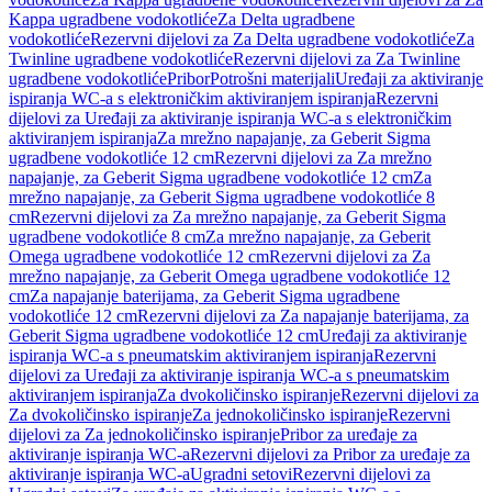
Kappa ugradbene vodokotliće
Za Delta ugradbene
vodokotliće
Rezervni dijelovi za Za Delta ugradbene vodokotliće
Za
Twinline ugradbene vodokotliće
Rezervni dijelovi za Za Twinline
ugradbene vodokotliće
Pribor
Potrošni materijali
Uređaji za aktiviranje
ispiranja WC-a s elektroničkim aktiviranjem ispiranja
Rezervni
dijelovi za Uređaji za aktiviranje ispiranja WC-a s elektroničkim
aktiviranjem ispiranja
Za mrežno napajanje, za Geberit Sigma
ugradbene vodokotliće 12 cm
Rezervni dijelovi za Za mrežno
napajanje, za Geberit Sigma ugradbene vodokotliće 12 cm
Za
mrežno napajanje, za Geberit Sigma ugradbene vodokotliće 8
cm
Rezervni dijelovi za Za mrežno napajanje, za Geberit Sigma
ugradbene vodokotliće 8 cm
Za mrežno napajanje, za Geberit
Omega ugradbene vodokotliće 12 cm
Rezervni dijelovi za Za
mrežno napajanje, za Geberit Omega ugradbene vodokotliće 12
cm
Za napajanje baterijama, za Geberit Sigma ugradbene
vodokotliće 12 cm
Rezervni dijelovi za Za napajanje baterijama, za
Geberit Sigma ugradbene vodokotliće 12 cm
Uređaji za aktiviranje
ispiranja WC-a s pneumatskim aktiviranjem ispiranja
Rezervni
dijelovi za Uređaji za aktiviranje ispiranja WC-a s pneumatskim
aktiviranjem ispiranja
Za dvokoličinsko ispiranje
Rezervni dijelovi za
Za dvokoličinsko ispiranje
Za jednokoličinsko ispiranje
Rezervni
dijelovi za Za jednokoličinsko ispiranje
Pribor za uređaje za
aktiviranje ispiranja WC-a
Rezervni dijelovi za Pribor za uređaje za
aktiviranje ispiranja WC-a
Ugradni setovi
Rezervni dijelovi za