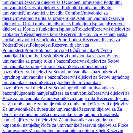
umivaonici
Rezervni dijelovi za Ugradbeni umivaonici
Podpultni
umivaonici
Rezervni dijelovi za Podpultni umivaonici
Kutni
umivaonici
Umivaonici u izvedbi Comfort
Umivaonici za
djecu
Umivaonici
Korita za pranje ruku
Ostali umivaonici
Rezervni
dijelovi za Ostali umivaonici
Korita s funkcijom ispiranja
Rezervni
dijelovi za Korita s funkcijom ispiranja
Trokaderi
Rezervni dijelovi za
Trokaderi
Višenamjenska korita
Rezervni dijelovi za Višenamjenska
korita
Umivaonici za učionice
Pribor
Podesti
Rezervni dijelovi za
Podesti
Podesti
Polupodesti
Rezervni dijelovi za
Polupodesti
Pribor
Poklopci odvoda
Držači ručnika
Pričvrsni
materijali
Dekorativni zasloni
Setovi umivaonika s bazom
Setovi
umivaonika za pranje ruku s bazom
Rezervni dijelovi za Setovi
umivaonika za pranje ruku s bazom
Setovi umivaonika s
bazom
Rezervni dijelovi za Setovi umivaonika s bazom
Setovi
ugradnog umivaonika s bazom
Rezervni dijelovi za Setovi ugradnog
umivaonika s bazom
Setovi ugradbenih umivaonika s
bazom
Rezervni dijelovi za Setovi ugradbenih umivaonika s
bazom
Kupaonski namještaj
Baze za umivaonike
Rezervni dijelovi za
Baze za umivaonike
Za umivaonike za pranje ruku
Rezervni dijelovi
za Za umivaonike za pranje ruku
Za umivaonike
Rezervni dijelovi za
Za umivaonike
Za dvostruke umivaonike
Rezervni dijelovi za Za
dvostruke umivaonike
Za umivaonike za ugradnju u kupaonski
namještaj
Rezervni dijelovi za Za umivaonike za ugradnju u
kupaonski namještaj
Ploče za umivaonike
Rezervni dijelovi za Ploče
za umivaonike
Za nadpultne umivaonike u obliku zdjele
Rezervni