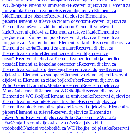
WC školjke
Elementi za umivaonike
Rezervni dijelovi za Elementi za
umivaonike
Elementi za bide
Rezervni dijelovi za Elementi za
bide
Elementi za pisoare
Rezervni dijelovi za Elementi za
pisoare
Elementi za tuševe sa zidnim odvodom
Rezervni dijelovi za
Elementi za tuševe sa zidnim odvodom
Elementi za tuševe i
kade
Rezervni dijelovi za Elementi za tuševe i kade
Elementi za
pregrade za tuš u ravnini poda
Rezervni dijelovi za Elementi za
pregrade za tuš u ravnini poda
Elementi za korita
Rezervni dijelovi za
Elementi za korita
Elementi za armature
Rezervni dijelovi za
Elementi za armature
Elementi za perilice rublja i perilice
posuđa
Rezervni dijelovi za Elementi za perilice rublja i perilice
posuđa
Elementi za konzolna opterećenja
Rezervni dijelovi za
Elementi za konzolna opterećenja
Elementi za sudopere
Rezervni
dijelovi za Elementi za sudopere
Elementi za zidne bojlere
Rezervni
dijelovi za Elementi za zidne bojlere
Pribor
Rezervni dijelovi za
Pribor
Geberit Kombifix
Montažni elementi
Rezervni dijelovi za
Montažni elementi
Elementi za WC školjke
Rezervni dijelovi za
Elementi za WC školjke
Elementi za umivaonike
Rezervni dijelovi za
Elementi za umivaonike
Elementi za bide
Rezervni dijelovi za
Elementi za bide
Elementi za pisoare
Rezervni dijelovi za Elementi za
pisoare
Elementi za tuševe
Rezervni dijelovi za Elementi za
tuševe
Pribor
Rezervni dijelovi za Pribor
Za elemente WC-a
Za
učvršćenja
Rezervni dijelovi za Za učvršćenja
Nazidni
vodokotlići
Nazidni vodokotlići za WC školjke, od plastike
Rezervni