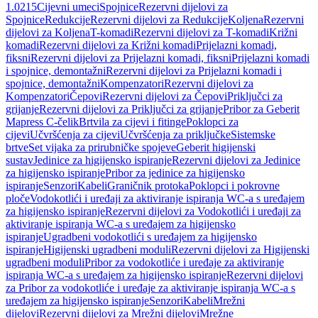
1.0215
Cijevni umeci
Spojnice
Rezervni dijelovi za
Spojnice
Redukcije
Rezervni dijelovi za Redukcije
Koljena
Rezervni
dijelovi za Koljena
T-komadi
Rezervni dijelovi za T-komadi
Križni
komadi
Rezervni dijelovi za Križni komadi
Prijelazni komadi,
fiksni
Rezervni dijelovi za Prijelazni komadi, fiksni
Prijelazni komadi
i spojnice, demontažni
Rezervni dijelovi za Prijelazni komadi i
spojnice, demontažni
Kompenzatori
Rezervni dijelovi za
Kompenzatori
Čepovi
Rezervni dijelovi za Čepovi
Priključci za
grijanje
Rezervni dijelovi za Priključci za grijanje
Pribor za Geberit
Mapress C-čelik
Brtvila za cijevi i fitinge
Poklopci za
cijevi
Učvršćenja za cijevi
Učvršćenja za priključke
Sistemske
brtve
Set vijaka za prirubničke spojeve
Geberit higijenski
sustav
Jedinice za higijensko ispiranje
Rezervni dijelovi za Jedinice
za higijensko ispiranje
Pribor za jedinice za higijensko
ispiranje
Senzori
Kabeli
Graničnik protoka
Poklopci i pokrovne
ploče
Vodokotlići i uređaji za aktiviranje ispiranja WC-a s uređajem
za higijensko ispiranje
Rezervni dijelovi za Vodokotlići i uređaji za
aktiviranje ispiranja WC-a s uređajem za higijensko
ispiranje
Ugradbeni vodokotlići s uređajem za higijensko
ispiranje
Higijenski ugradbeni moduli
Rezervni dijelovi za Higijenski
ugradbeni moduli
Pribor za vodokotliće i uređaje za aktiviranje
ispiranja WC-a s uređajem za higijensko ispiranje
Rezervni dijelovi
za Pribor za vodokotliće i uređaje za aktiviranje ispiranja WC-a s
uređajem za higijensko ispiranje
Senzori
Kabeli
Mrežni
dijelovi
Rezervni dijelovi za Mrežni dijelovi
Mrežne