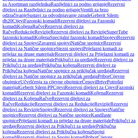
za Asortiman razdjelnika
Razdjelnici za podno grijanje
Rezervni
dijelovi za Razdjelnici za podno grijanje
Ventili za brzo
odzračivanje
Sustavi za odvodnjavanje zgrade
Geberit Silent-
db20
Cijevi
Fazonski komadi
Rezervni dijelovi za Fazonski
komadi
Koljena
Račve
Rezervni dijelovi za
Račve
Redukcije
Revizije
Rezervni dijelovi za Revizije
SuperTube
fazonski komadi
Koljena
Specijalni fazonski komadi
Spojevi
Rezervni
dijelovi za Spojevi
Zavareni spojevi
Natične spojnice
Rezervni
dijelovi za Natične spojnice
Stezni spojevi
Prijelazni komadi za
prijelaz na druge materijale
Rezervni dijelovi za Prijelazni komadi za
prijelaz na druge materijale
Priključci za uređaje
Rezervni dijelovi za
Priključci za uređaje
Priključna koljena
Rezervni dijelovi za
Priključna koljena
Natične spojnice za priključak uređaja
Rezervni
dijelovi za Natične spojnice za priključak uređaja
Pribor
Cijevne
obujmice
Učvršćenja za cijevne obujmice
Čepovi
Brtve
Potrošni
materijal
Geberit Silent-PP
Cijevi
Rezervni dijelovi za Cijevi
Fazonski
komadi
Rezervni dijelovi za Fazonski komadi
Koljena
Rezervni
dijelovi za Koljena
Račve
Rezervni dijelovi za
Račve
Redukcije
Rezervni dijelovi za Redukcije
Revizije
Rezervni
dijelovi za Revizije
Spojevi
Rezervni dijelovi za Spojevi
Natične
spojnice
Rezervni dijelovi za Natične spojnice
Kandžaste
spojnice
Prijelazni komadi za prijelaz na druge materijale
Priključci za
uređaje
Rezervni dijelovi za Priključci za uređaje
Priključna
koljena
Rezervni dijelovi za Priključna koljena
Spojni
komadi
Rezervni dijelovi za Spojni komadi
Pribor
Cijevne