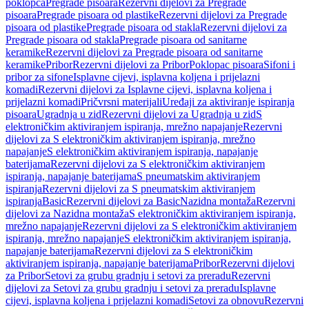
poklopca
Pregrade pisoara
Rezervni dijelovi za Pregrade
pisoara
Pregrade pisoara od plastike
Rezervni dijelovi za Pregrade
pisoara od plastike
Pregrade pisoara od stakla
Rezervni dijelovi za
Pregrade pisoara od stakla
Pregrade pisoara od sanitarne
keramike
Rezervni dijelovi za Pregrade pisoara od sanitarne
keramike
Pribor
Rezervni dijelovi za Pribor
Poklopac pisoara
Sifoni i
pribor za sifone
Isplavne cijevi, isplavna koljena i prijelazni
komadi
Rezervni dijelovi za Isplavne cijevi, isplavna koljena i
prijelazni komadi
Pričvrsni materijali
Uređaji za aktiviranje ispiranja
pisoara
Ugradnja u zid
Rezervni dijelovi za Ugradnja u zid
S
elektroničkim aktiviranjem ispiranja, mrežno napajanje
Rezervni
dijelovi za S elektroničkim aktiviranjem ispiranja, mrežno
napajanje
S elektroničkim aktiviranjem ispiranja, napajanje
baterijama
Rezervni dijelovi za S elektroničkim aktiviranjem
ispiranja, napajanje baterijama
S pneumatskim aktiviranjem
ispiranja
Rezervni dijelovi za S pneumatskim aktiviranjem
ispiranja
Basic
Rezervni dijelovi za Basic
Nazidna montaža
Rezervni
dijelovi za Nazidna montaža
S elektroničkim aktiviranjem ispiranja,
mrežno napajanje
Rezervni dijelovi za S elektroničkim aktiviranjem
ispiranja, mrežno napajanje
S elektroničkim aktiviranjem ispiranja,
napajanje baterijama
Rezervni dijelovi za S elektroničkim
aktiviranjem ispiranja, napajanje baterijama
Pribor
Rezervni dijelovi
za Pribor
Setovi za grubu gradnju i setovi za preradu
Rezervni
dijelovi za Setovi za grubu gradnju i setovi za preradu
Isplavne
cijevi, isplavna koljena i prijelazni komadi
Setovi za obnovu
Rezervni