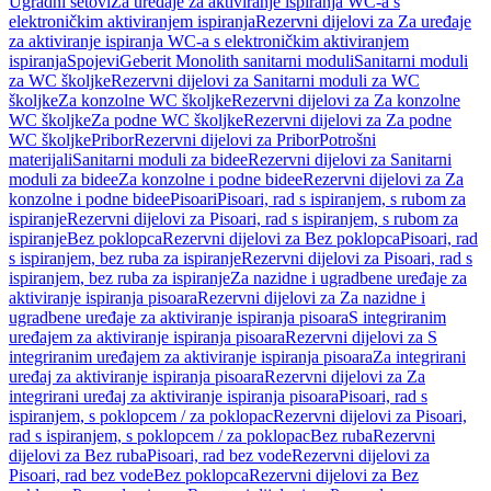
Ugradni setovi
Za uređaje za aktiviranje ispiranja WC-a s
elektroničkim aktiviranjem ispiranja
Rezervni dijelovi za Za uređaje
za aktiviranje ispiranja WC-a s elektroničkim aktiviranjem
ispiranja
Spojevi
Geberit Monolith sanitarni moduli
Sanitarni moduli
za WC školjke
Rezervni dijelovi za Sanitarni moduli za WC
školjke
Za konzolne WC školjke
Rezervni dijelovi za Za konzolne
WC školjke
Za podne WC školjke
Rezervni dijelovi za Za podne
WC školjke
Pribor
Rezervni dijelovi za Pribor
Potrošni
materijali
Sanitarni moduli za bidee
Rezervni dijelovi za Sanitarni
moduli za bidee
Za konzolne i podne bidee
Rezervni dijelovi za Za
konzolne i podne bidee
Pisoari
Pisoari, rad s ispiranjem, s rubom za
ispiranje
Rezervni dijelovi za Pisoari, rad s ispiranjem, s rubom za
ispiranje
Bez poklopca
Rezervni dijelovi za Bez poklopca
Pisoari, rad
s ispiranjem, bez ruba za ispiranje
Rezervni dijelovi za Pisoari, rad s
ispiranjem, bez ruba za ispiranje
Za nazidne i ugradbene uređaje za
aktiviranje ispiranja pisoara
Rezervni dijelovi za Za nazidne i
ugradbene uređaje za aktiviranje ispiranja pisoara
S integriranim
uređajem za aktiviranje ispiranja pisoara
Rezervni dijelovi za S
integriranim uređajem za aktiviranje ispiranja pisoara
Za integrirani
uređaj za aktiviranje ispiranja pisoara
Rezervni dijelovi za Za
integrirani uređaj za aktiviranje ispiranja pisoara
Pisoari, rad s
ispiranjem, s poklopcem / za poklopac
Rezervni dijelovi za Pisoari,
rad s ispiranjem, s poklopcem / za poklopac
Bez ruba
Rezervni
dijelovi za Bez ruba
Pisoari, rad bez vode
Rezervni dijelovi za
Pisoari, rad bez vode
Bez poklopca
Rezervni dijelovi za Bez