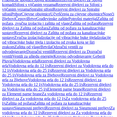
komadi
Sifoni s vijčanim vezama
Rezervni dijelovi za Sifoni s
vijčanim vezama
Spiralni sifoni
Rezervni dijelovi za Spiralni
sifoni
Pribor
Cijevne obujmice
Učvršćenja za cijevne obujmice
Noseći
žljebovi
Čepovi
Brtve
Građevinske zaštite
Potrošni materijal
Zaštita od
požara, zvučna izolacija i zaštita od vlage
Zaštita od požara
Rezervni
dijelovi za Zaštita od požara
Zaštita od požara za kanalizacijske
sustave
Rezervni dijelovi za Zaštita od požara za kanalizacijske
sustave
Zvučna izolacija
Izolacije od vibracijske buke tijela
Izolacije
od vibracijske buke tijela i izolacija od zvuka koja se širi
zrakom
Zaštita od vlage
Brtvila
Odzračni ventili za
odvodnjavanje
Dozračni ventili
Rezervni dijelovi za Dozračni
ventili
Ventili za uštedu energije
Krovno odvodnjavanje Geberit
Pluvia
Vodolovna grla
Rezervni dijelovi za Vodolovna
grla
Vodolovna grla do 12 l/s
Rezervni dijelovi za Vodolovna grla do
12 l/s
Vodolovna grla do 25 l/s
Rezervni dijelovi za Vodolovna grla
do 25 l/s
Vodolovna grla za žljebove
Rezervni dijelovi za Vodolovna
grla za žljebove
Vodolovna grla do 12 l/s
Rezervni dijelovi za
Vodolovna grla do 12 l/s
Vodolovna grla do 25 l/s
Rezervni dijelovi
za Vodolovna grla do 25 l/s
Elementi parne brane
Rezervni dijelovi
za Elementi parne brane
Za vodolovna grla do 12 l/s
Rezervni
dijelovi za Za vodolovna grla do 12 l/s
Za vodolovna grla do 25
l/s
Zaštita od požara
Zaštita od požara za kanalizacijske
sustave
Sigurnosni preljevi
Rezervni dijelovi za Sigurnosni preljevi
Za
vodolovna grla do 12 l/s
Rezervni dijelovi za Za vodolovna grla do