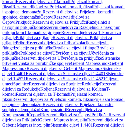
komadi
Rezervni dijelovi za T-komadi
Prijelazni komadi,
fiksni
Rezervni dijelovi za Prijelazni komadi, fiksni
Prijelazni komadi
i spojnice, demontažni
Rezervni dijelovi za Prijelazni komadi i
spojnice, demontažni
Čepovi
Rezervni dijelovi za
Čepovi
Priključci
Rezervni dijelovi za Priključci
Razdjelnici s
navojnim priključkom
Rezervni dijelovi za Razdjelnici s navojnim
priključkom
T-komadi za grijanje
Rezervni dijelovi za T-komadi za
grijanje
Priključci za grijanje
Rezervni dijelovi za Priključci za
grijanje
Pribor
Rezervni dijelovi za Pribor
Izolacije za cijevi i
fitinge
Izolacije za priključke
Brtvila za cijevi i fitinge
Brtvila za
priključke
Poklopci za cijevi
Učvršćenja za cijevi
Učvršćenja za
priključke
Rezervni dijelovi za Učvršćenja za priključke
Sistemske
brtve
Set vijaka za prirubničke spojeve
Geberit Mapress inox
Geberit
Mapress inox
Rezervni dijelovi za Geberit Mapress inox
Sistemske
cijevi 1.4401
Rezervni dijelovi za Sistemske cijevi 1.4401
Sistemske
cijevi 1.4521
Rezervni dijelovi za Sistemske cijevi 1.4521
Cijevni
umeci
Spojnice
Rezervni dijelovi za Spojnice
Redukcije
Rezervni
dijelovi za Redukcije
Koljena
Rezervni dijelovi za Koljena
T-
komadi
Rezervni dijelovi za T-komadi
Prijelazni komadi,
fiksni
Rezervni dijelovi za Prijelazni komadi, fiksni
Prijelazni komadi
i spojnice, demontažni
Rezervni dijelovi za Prijelazni komadi i
spojnice, demontažni
Kompenzatori
Rezervni dijelovi za
Kompenzatori
Čepovi
Rezervni dijelovi za Čepovi
Priključci
Rezervni
dijelovi za Priključci
Geberit Mapress inox, plin
Rezervni dijelovi za
Geberit Mapress inox, plin
Sistemske cijevi 1.4401
Rezervni dijelovi