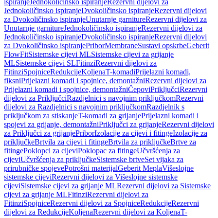
ispiranje
Jednokoličinsko ispiranje
Rezervni dijelovi za
Jednokoličinsko ispiranje
Dvokoličinsko ispiranje
Rezervni dijelovi
za Dvokoličinsko ispiranje
Unutarnje garniture
Rezervni dijelovi za
Unutarnje garniture
Jednokoličinsko ispiranje
Rezervni dijelovi za
Jednokoličinsko ispiranje
Dvokoličinsko ispiranje
Rezervni dijelovi
za Dvokoličinsko ispiranje
Pribor
Membrane
Sustavi opskrbe
Geberit
FlowFit
Sistemske cijevi ML
Sistemske cijevi za grijanje
ML
Sistemske cijevi SL
Fitinzi
Rezervni dijelovi za
Fitinzi
Spojnice
Redukcije
Koljena
T-komadi
Prijelazni komadi,
fiksni
Prijelazni komadi i spojnice, demontažni
Rezervni dijelovi za
Prijelazni komadi i spojnice, demontažni
Čepovi
Priključci
Rezervni
dijelovi za Priključci
Razdjelnici s navojnim priključkom
Rezervni
dijelovi za Razdjelnici s navojnim priključkom
Razdjelnik s
priključkom za stiskanje
T-komadi za grijanje
Prijelazni komadi i
spojevi za grijanje, demontažni
Priključci za grijanje
Rezervni dijelovi
za Priključci za grijanje
Pribor
Izolacije za cijevi i fitinge
Izolacije za
priključke
Brtvila za cijevi i fitinge
Brtvila za priključke
Brtve za
fitinge
Poklopci za cijevi
Poklopac za fitinge
Učvršćenja za
cijevi
Učvršćenja za priključke
Sistemske brtve
Set vijaka za
prirubničke spojeve
Potrošni materijal
Geberit Mepla
Višeslojne
sistemske cijevi
Rezervni dijelovi za Višeslojne sistemske
cijevi
Sistemske cijevi za grijanje ML
Rezervni dijelovi za Sistemske
cijevi za grijanje ML
Fitinzi
Rezervni dijelovi za
Fitinzi
Spojnice
Rezervni dijelovi za Spojnice
Redukcije
Rezervni
dijelovi za Redukcije
Koljena
Rezervni dijelovi za Koljena
T-