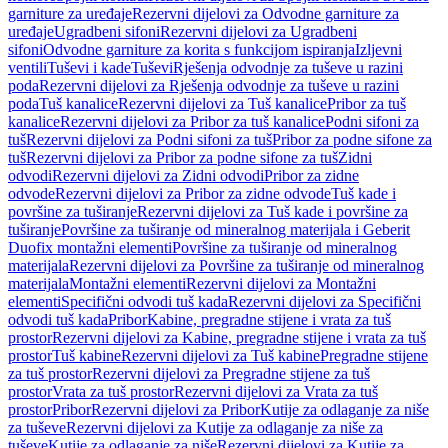
garniture za uređaje
Rezervni dijelovi za Odvodne garniture za
uređaje
Ugradbeni sifoni
Rezervni dijelovi za Ugradbeni
sifoni
Odvodne garniture za korita s funkcijom ispiranja
Izljevni
ventili
Tuševi i kade
Tuševi
Rješenja odvodnje za tuševe u razini
poda
Rezervni dijelovi za Rješenja odvodnje za tuševe u razini
poda
Tuš kanalice
Rezervni dijelovi za Tuš kanalice
Pribor za tuš
kanalice
Rezervni dijelovi za Pribor za tuš kanalice
Podni sifoni za
tuš
Rezervni dijelovi za Podni sifoni za tuš
Pribor za podne sifone za
tuš
Rezervni dijelovi za Pribor za podne sifone za tuš
Zidni
odvodi
Rezervni dijelovi za Zidni odvodi
Pribor za zidne
odvode
Rezervni dijelovi za Pribor za zidne odvode
Tuš kade i
površine za tuširanje
Rezervni dijelovi za Tuš kade i površine za
tuširanje
Površine za tuširanje od mineralnog materijala i Geberit
Duofix montažni elementi
Površine za tuširanje od mineralnog
materijala
Rezervni dijelovi za Površine za tuširanje od mineralnog
materijala
Montažni elementi
Rezervni dijelovi za Montažni
elementi
Specifični odvodi tuš kada
Rezervni dijelovi za Specifični
odvodi tuš kada
Pribor
Kabine, pregradne stijene i vrata za tuš
prostor
Rezervni dijelovi za Kabine, pregradne stijene i vrata za tuš
prostor
Tuš kabine
Rezervni dijelovi za Tuš kabine
Pregradne stijene
za tuš prostor
Rezervni dijelovi za Pregradne stijene za tuš
prostor
Vrata za tuš prostor
Rezervni dijelovi za Vrata za tuš
prostor
Pribor
Rezervni dijelovi za Pribor
Kutije za odlaganje za niše
za tuševe
Rezervni dijelovi za Kutije za odlaganje za niše za
tuševe
Kutije za odlaganje za niše
Rezervni dijelovi za Kutije za