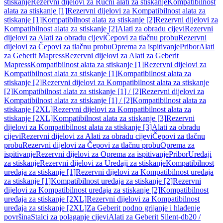
stiskanje
Rezervni dijelovi za Ručni alati za stiskanje
Kompatibilnost
alata za stiskanje [1]
Rezervni dijelovi za Kompatibilnost alata za
stiskanje [1]
Kompatibilnost alata za stiskanje [2]
Rezervni dijelovi za
Kompatibilnost alata za stiskanje [2]
Alati za obradu cijevi
Rezervni
dijelovi za Alati za obradu cijevi
Čepovi za tlačnu probu
Rezervni
dijelovi za Čepovi za tlačnu probu
Oprema za ispitivanje
Pribor
Alati
za Geberit Mapress
Rezervni dijelovi za Alati za Geberit
Mapress
Kompatibilnost alata za stiskanje [1]
Rezervni dijelovi za
Kompatibilnost alata za stiskanje [1]
Kompatibilnost alata za
stiskanje [2]
Rezervni dijelovi za Kompatibilnost alata za stiskanje
[2]
Kompatibilnost alata za stiskanje [1] / [2]
Rezervni dijelovi za
Kompatibilnost alata za stiskanje [1] / [2]
Kompatibilnost alata za
stiskanje [2XL]
Rezervni dijelovi za Kompatibilnost alata za
stiskanje [2XL]
Kompatibilnost alata za stiskanje [3]
Rezervni
dijelovi za Kompatibilnost alata za stiskanje [3]
Alati za obradu
cijevi
Rezervni dijelovi za Alati za obradu cijevi
Čepovi za tlačnu
probu
Rezervni dijelovi za Čepovi za tlačnu probu
Oprema za
ispitivanje
Rezervni dijelovi za Oprema za ispitivanje
Pribor
Uređaji
za stiskanje
Rezervni dijelovi za Uređaji za stiskanje
Kompatibilnost
uređaja za stiskanje [1]
Rezervni dijelovi za Kompatibilnost uređaja
za stiskanje [1]
Kompatibilnost uređaja za stiskanje [2]
Rezervni
dijelovi za Kompatibilnost uređaja za stiskanje [2]
Kompatibilnost
uređaja za stiskanje [2XL]
Rezervni dijelovi za Kompatibilnost
uređaja za stiskanje [2XL]
Za Geberit podno grijanje i hlađenje
površina
Stalci za polaganje cijevi
Alati za Geberit Silent-db20 /