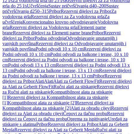
12 l/s
Za vodolovna grla do 25 l/s
Rezervni dijelovi za Za vodolovna
grla do 25 l/s
Učvršćenja
Sustav pričvršćivanja d40–200
Sustav
pričvršćivanja d250–315
Pribor
Rezervni dijelovi za Pribor
Za
vodolovna grla
Rezervni dijelovi za Za vodolovna grla
Za
učvršćenja
Konvencionalno krovno odvodnjavanje
Vodolovna
grla
Rezervni dijelovi za Vodolovna grla
Elementi parne
brane
Rezervni dijelovi za Elementi parne brane
Pribor
Rezervni
dijelovi za Pribor
Podna odvodnja
Odvodnjavanje unutarnjih i
vanjskih površina
Rezervni dijelovi za Odvodnjavanje unutarnjih i
vanjskih površina
Podni odvodi 10 x 10 cm
Rezervni dijelovi za
Podni odvodi 10 x 10 cm
Podni odvodi za balkone i terase, 10 x 10
cm
Rezervni dijelovi za Podni odvodi za balkone i terase, 10 x 10
cm
Podni odvodi 13 x 13 cm
Rezervni dijelovi za Podni odvodi 13 x
13 cm
Podni odvodi za balkone i terase, 13 x 13 cm
Rezervni dijelovi
za Podni odvodi za balkone i terase, 13 x 13 cm
Pribor
Rezervni
dijelovi za Pribor
Alati
Alati
Alati za Geberit FlowFit
Rezervni dijelovi
za Alati za Geberit FlowFit
Ručni alati za stiskanje
Rezervni dijelovi
za Ručni alati za stiskanje
Kompatibilnost alata za stiskanje
[1]
Rezervni dijelovi za Kompatibilnost alata za stiskanje
[1]
Kompatibilnost alata za stiskanje [2]
Rezervni dijelovi za
Kompatibilnost alata za stiskanje [2]
Alati za obradu cijevi
Rezervni
dijelovi za Alati za obradu cijevi
Čepovi za tlačnu probu
Rezervni
dijelovi za Čepovi za tlačnu probu
Oprema za ispitivanje
Uređaji za
stiskanje s alatima
Pribor
Rezervni dijelovi za Pribor
Alati za Geberit
Mepla
Rezervni dijelovi za Alati za Geberit Mepla
Ručni alati za