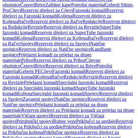
obujmice
Čepovi
Brtve
Zaštitne kape
Potrošni materijal
Geberit Silent-
Pro
Cijevi
Rezervni dijelovi za Cijevi
Fazonski komadi
Rezervni
dijelovi za Fazonski komadi
Koljena
Rezervni dijelovi za
Koljena
Račve
Rezervni dijelovi za Račve
Redukcije
Rezervni dijelovi
za Redukcije
Revizije
Rezervni dijelovi za Revizije
SuperTube
fazonski komadi
Rezervni dijelovi za SuperTube fazonski
komadi
Koljena
Rezervni dijelovi za Koljena
Račve
Rezervni dijelovi
za Račve
Spojevi
Rezervni dijelovi za Spojevi
Natične
spojnice
Rezervni dijelovi za Natične spojnice
Kandžaste
spojnice
Prijelazni komadi za prijelaz na druge
materijale
Pribor
Rezervni dijelovi za Pribor
Cijevne
obujmice
Čepovi
Brtve
Rezervni dijelovi za Brtve
Potrošni
materijal
Geberit PE
Cijevi
Fazonski komadi
Rezervni dijelovi za
Fazonski komadi
Koljena
Račve
Redukcije
Revizije
Rezervni dijelovi
za Revizije
Prijelazni komadi
Specijalni fazonski komadi
Rezervni
dijelovi za Specijalni fazonski komadi
SuperTube fazonski
komadi
Koljena
Specijalni fazonski komadi
Spojevi
Rezervni dijelovi
za Spojevi
Zavareni spojevi
Natične spojnice
Rezervni dijelovi za
Natične spojnice
Prijelazni komadi za prijelaz na druge
materijale
Rezervni dijelovi za Prijelazni komadi za prijelaz na druge
materijale
Vijčani spojevi
Rezervni dijelovi za Vijčani
spojevi
Prirubnički spojevi
Rubne veze
Priključci za uređaje
Rezervni
dijelovi za Priključci za uređaje
Priključna koljena
Rezervni dijelovi
za Priključna koljena
Priključne spojnice
Rezervni dijelovi za
Priključne spojnice
Spojni komadi
Rezervni dijelovi za Spojni