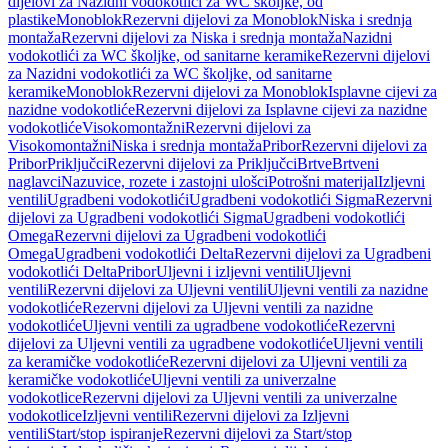
dijelovi za Nazidni vodokotlići za WC školjke, od
plastike
Monoblok
Rezervni dijelovi za Monoblok
Niska i srednja
montaža
Rezervni dijelovi za Niska i srednja montaža
Nazidni
vodokotlići za WC školjke, od sanitarne keramike
Rezervni dijelovi
za Nazidni vodokotlići za WC školjke, od sanitarne
keramike
Monoblok
Rezervni dijelovi za Monoblok
Isplavne cijevi za
nazidne vodokotliće
Rezervni dijelovi za Isplavne cijevi za nazidne
vodokotliće
Visokomontažni
Rezervni dijelovi za
Visokomontažni
Niska i srednja montaža
Pribor
Rezervni dijelovi za
Pribor
Priključci
Rezervni dijelovi za Priključci
Brtve
Brtveni
naglavci
Nazuvice, rozete i zastojni ulošci
Potrošni materijal
Izljevni
ventili
Ugradbeni vodokotlići
Ugradbeni vodokotlići Sigma
Rezervni
dijelovi za Ugradbeni vodokotlići Sigma
Ugradbeni vodokotlići
Omega
Rezervni dijelovi za Ugradbeni vodokotlići
Omega
Ugradbeni vodokotlići Delta
Rezervni dijelovi za Ugradbeni
vodokotlići Delta
Pribor
Uljevni i izljevni ventili
Uljevni
ventili
Rezervni dijelovi za Uljevni ventili
Uljevni ventili za nazidne
vodokotliće
Rezervni dijelovi za Uljevni ventili za nazidne
vodokotliće
Uljevni ventili za ugradbene vodokotliće
Rezervni
dijelovi za Uljevni ventili za ugradbene vodokotliće
Uljevni ventili
za keramičke vodokotliće
Rezervni dijelovi za Uljevni ventili za
keramičke vodokotliće
Uljevni ventili za univerzalne
vodokotlice
Rezervni dijelovi za Uljevni ventili za univerzalne
vodokotlice
Izljevni ventili
Rezervni dijelovi za Izljevni
ventili
Start/stop ispiranje
Rezervni dijelovi za Start/stop