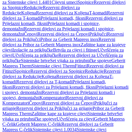
za Sistemske cijevi 1.4401
Cijevni umeci
Spojnice
Rezervni dijelovi
za Spojnice
Redukcije
Rezervni dijelovi za
Redukcije
Koljena
Rezervni dijelovi za Koljena
T-komadi
Rezervni
dijelovi za T-komadi
Prijelazni komadi, fiksni
Rezervni dijelovi za
Prijelazni komadi, fiksni
Prijelazni komadi i spojnice,
demontažni
Rezervni dijelovi za Prijelazni komadi i spojnice,
demontažni
Čepovi
Rezervni dijelovi za Čepovi
Priključci
Rezervni
dijelovi za Priključci
Pribor za Geberit Mapress inox
Rezervni
dijelovi za Pribor za Geberit Mapress inox
Zaštitne kape za krajeve
cijevi
Izolacije za priključke
Brtvila za cijevi i fitinge
Učvršćenja za
cijevi
Učvršćenja za priključke
Rezervni dijelovi za Učvršćenja za
priključke
Sistemske brtve
Set vijaka za prirubničke spojeve
Geberit
Mapress Therm
Sistemske cijevi Therm
Fitinzi
Rezervni dijelovi za
Fitinzi
Spojnice
Rezervni dijelovi za Spojnice
Redukcije
Rezervni
dijelovi za Redukcije
Koljena
Rezervni dijelovi za Koljena
T-
komadi
Rezervni dijelovi za T-komadi
Prijelazni komadi,
fiksni
Rezervni dijelovi za Prijelazni komadi, fiksni
Prijelazni komadi
i spojevi, demontažni
Rezervni dijelovi za Prijelazni komadi i
spojevi, demontažni
Kompenzatori
Rezervni dijelovi za
Kompenzatori
Čepovi
Rezervni dijelovi za Čepovi
Priključci za
grijanje
Rezervni dijelovi za Priključci za grijanje
Pribor za Geberit
Mapress Therm
Zaštitne kape za krajeve cijevi
Sistemske brtve
Set
vijaka za prirubničke spojeve
Učvršćenja za cijevi
Geberit Mapress
C-čelik
Geberit Mapress C-čelik
Rezervni dijelovi za Geberit
Mapress C-čelik
Sistemske cijevi 1.0034
Sistemske cijevi