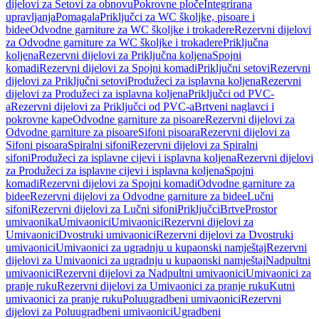
dijelovi za Setovi za obnovu
Pokrovne ploče
Integrirana
upravljanja
Pomagala
Priključci za WC školjke, pisoare i
bidee
Odvodne garniture za WC školjke i trokadere
Rezervni dijelovi
za Odvodne garniture za WC školjke i trokadere
Priključna
koljena
Rezervni dijelovi za Priključna koljena
Spojni
komadi
Rezervni dijelovi za Spojni komadi
Priključni setovi
Rezervni
dijelovi za Priključni setovi
Produžeci za isplavna koljena
Rezervni
dijelovi za Produžeci za isplavna koljena
Priključci od PVC-
a
Rezervni dijelovi za Priključci od PVC-a
Brtveni naglavci i
pokrovne kape
Odvodne garniture za pisoare
Rezervni dijelovi za
Odvodne garniture za pisoare
Sifoni pisoara
Rezervni dijelovi za
Sifoni pisoara
Spiralni sifoni
Rezervni dijelovi za Spiralni
sifoni
Produžeci za isplavne cijevi i isplavna koljena
Rezervni dijelovi
za Produžeci za isplavne cijevi i isplavna koljena
Spojni
komadi
Rezervni dijelovi za Spojni komadi
Odvodne garniture za
bidee
Rezervni dijelovi za Odvodne garniture za bidee
Lučni
sifoni
Rezervni dijelovi za Lučni sifoni
Priključci
Brtve
Prostor
umivaonika
Umivaonici
Umivaonici
Rezervni dijelovi za
Umivaonici
Dvostruki umivaonici
Rezervni dijelovi za Dvostruki
umivaonici
Umivaonici za ugradnju u kupaonski namještaj
Rezervni
dijelovi za Umivaonici za ugradnju u kupaonski namještaj
Nadpultni
umivaonici
Rezervni dijelovi za Nadpultni umivaonici
Umivaonici za
pranje ruku
Rezervni dijelovi za Umivaonici za pranje ruku
Kutni
umivaonici za pranje ruku
Poluugradbeni umivaonici
Rezervni
dijelovi za Poluugradbeni umivaonici
Ugradbeni