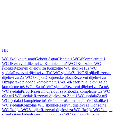
HR
WC školjke i pisoari
Geberit AquaClean tuš WC-i
Kompletni tuš
WC-i
Rezervni dijelovi za Kompletni tuš WC-i
Konzolne WC
školjke
Rezervni dijelovi za Konzolne WC školjke
Tuš WC
sjedala
Rezervni dijelovi za Tuš WC sjedala
Za WC školjke
Rezervni
dijelovi za Za WC školjke
Dizajnerske ploče
Rezervni dijelovi za
Dizajnerske ploče
Za kompletne tuš WC-e
Rezervni dijelovi za Za
kompletne tuš WC-e
Za tuš WC sjedala
Rezervni dijelovi za Za tuš
WC sjedala
Pribor
Rezervni dijelovi za Pribor
Za kompletne tuš WC-
e
Za tuš WC sjedala
Rezervni dijelovi za Za tuš WC sjedala
Za tuš
WC sjedala i kompletne tuš WC-e
Potrošni materijali
WC školjke i
WC sjedala
Konzolne WC školjke
Rezervni dijelovi za Konzolne
WC školjke
WC školjke
Rezervni dijelovi za WC školjke
WC školjke
s funkcijom bidea
Rezervni dijelovi za WC školjke s funkcijom