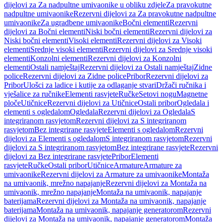
dijelovi za Za nadpultne umivaonike u obliku zdjele
Za pravokutne
nadpultne umivaonike
Rezervni dijelovi za Za pravokutne nadpultne
umivaonike
Za ugradbene umivaonike
Bočni elementi
Rezervni
dijelovi za Bočni elementi
Niski bočni elementi
Rezervni dijelovi za
Niski bočni elementi
Visoki elementi
Rezervni dijelovi za Visoki
elementi
Srednje visoki elementi
Rezervni dijelovi za Srednje visoki
elementi
Konzolni elementi
Rezervni dijelovi za Konzolni
elementi
Ostali namještaj
Rezervni dijelovi za Ostali namještaj
Zidne
police
Rezervni dijelovi za Zidne police
Pribor
Rezervni dijelovi za
Pribor
Ulošci za ladice i kutije za odlaganje stvari
Držači ručnika i
vješalice za ručnike
Elementi rasvjete
Ručke
Setovi nogu
Magnetne
ploče
Utičnice
Rezervni dijelovi za Utičnice
Ostali pribor
Ogledala i
elementi s ogledalom
Ogledala
Rezervni dijelovi za Ogledala
S
integriranom rasvjetom
Rezervni dijelovi za S integriranom
rasvjetom
Bez integrirane rasvjete
Elementi s ogledalom
Rezervni
dijelovi za Elementi s ogledalom
S integriranom rasvjetom
Rezervni
dijelovi za S integriranom rasvjetom
Bez integrirane rasvjete
Rezervni
dijelovi za Bez integrirane rasvjete
Pribor
Elementi
rasvjete
Ručke
Ostali pribor
Utičnice
Armature
Armature za
umivaonike
Rezervni dijelovi za Armature za umivaonike
Montaža
na umivaonik, mrežno napajanje
Rezervni dijelovi za Montaža na
umivaonik, mrežno napajanje
Montaža na umivaonik, napajanje
baterijama
Rezervni dijelovi za Montaža na umivaonik, napajanje
baterijama
Montaža na umivaonik, napajanje generatorom
Rezervni
dijelovi za Montaža na umivaonik, napajanje generatorom
Montaža