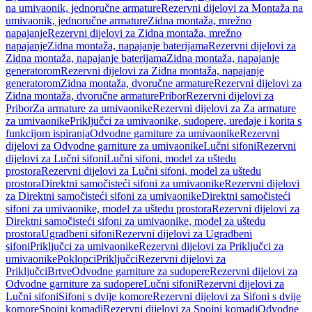
na umivaonik, jednoručne armature
Rezervni dijelovi za Montaža na
umivaonik, jednoručne armature
Zidna montaža, mrežno
napajanje
Rezervni dijelovi za Zidna montaža, mrežno
napajanje
Zidna montaža, napajanje baterijama
Rezervni dijelovi za
Zidna montaža, napajanje baterijama
Zidna montaža, napajanje
generatorom
Rezervni dijelovi za Zidna montaža, napajanje
generatorom
Zidna montaža, dvoručne armature
Rezervni dijelovi za
Zidna montaža, dvoručne armature
Pribor
Rezervni dijelovi za
Pribor
Za armature za umivaonike
Rezervni dijelovi za Za armature
za umivaonike
Priključci za umivaonike, sudopere, uređaje i korita s
funkcijom ispiranja
Odvodne garniture za umivaonike
Rezervni
dijelovi za Odvodne garniture za umivaonike
Lučni sifoni
Rezervni
dijelovi za Lučni sifoni
Lučni sifoni, model za uštedu
prostora
Rezervni dijelovi za Lučni sifoni, model za uštedu
prostora
Direktni samočisteći sifoni za umivaonike
Rezervni dijelovi
za Direktni samočisteći sifoni za umivaonike
Direktni samočisteći
sifoni za umivaonike, model za uštedu prostora
Rezervni dijelovi za
Direktni samočisteći sifoni za umivaonike, model za uštedu
prostora
Ugradbeni sifoni
Rezervni dijelovi za Ugradbeni
sifoni
Priključci za umivaonike
Rezervni dijelovi za Priključci za
umivaonike
Poklopci
Priključci
Rezervni dijelovi za
Priključci
Brtve
Odvodne garniture za sudopere
Rezervni dijelovi za
Odvodne garniture za sudopere
Lučni sifoni
Rezervni dijelovi za
Lučni sifoni
Sifoni s dvije komore
Rezervni dijelovi za Sifoni s dvije
komore
Spojni komadi
Rezervni dijelovi za Spojni komadi
Odvodne