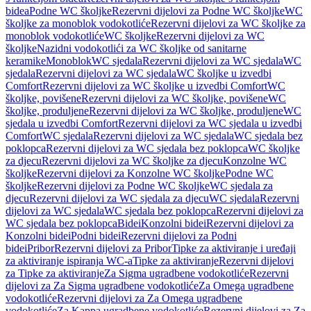
bidea
Podne WC školjke
Rezervni dijelovi za Podne WC školjke
WC
školjke za monoblok vodokotliće
Rezervni dijelovi za WC školjke za
monoblok vodokotliće
WC školjke
Rezervni dijelovi za WC
školjke
Nazidni vodokotlići za WC školjke od sanitarne
keramike
Monoblok
WC sjedala
Rezervni dijelovi za WC sjedala
WC
sjedala
Rezervni dijelovi za WC sjedala
WC školjke u izvedbi
Comfort
Rezervni dijelovi za WC školjke u izvedbi Comfort
WC
školjke, povišene
Rezervni dijelovi za WC školjke, povišene
WC
školjke, produljene
Rezervni dijelovi za WC školjke, produljene
WC
sjedala u izvedbi Comfort
Rezervni dijelovi za WC sjedala u izvedbi
Comfort
WC sjedala
Rezervni dijelovi za WC sjedala
WC sjedala bez
poklopca
Rezervni dijelovi za WC sjedala bez poklopca
WC školjke
za djecu
Rezervni dijelovi za WC školjke za djecu
Konzolne WC
školjke
Rezervni dijelovi za Konzolne WC školjke
Podne WC
školjke
Rezervni dijelovi za Podne WC školjke
WC sjedala za
djecu
Rezervni dijelovi za WC sjedala za djecu
WC sjedala
Rezervni
dijelovi za WC sjedala
WC sjedala bez poklopca
Rezervni dijelovi za
WC sjedala bez poklopca
Bidei
Konzolni bidei
Rezervni dijelovi za
Konzolni bidei
Podni bidei
Rezervni dijelovi za Podni
bidei
Pribor
Rezervni dijelovi za Pribor
Tipke za aktiviranje i uređaji
za aktiviranje ispiranja WC-a
Tipke za aktiviranje
Rezervni dijelovi
za Tipke za aktiviranje
Za Sigma ugradbene vodokotliće
Rezervni
dijelovi za Za Sigma ugradbene vodokotliće
Za Omega ugradbene
vodokotliće
Rezervni dijelovi za Za Omega ugradbene
vodokotliće
Za Kappa ugradbene vodokotliće
Rezervni dijelovi za Za