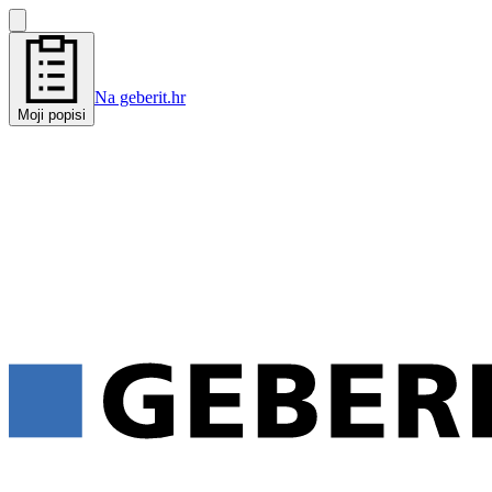
Na geberit.hr
Moji popisi