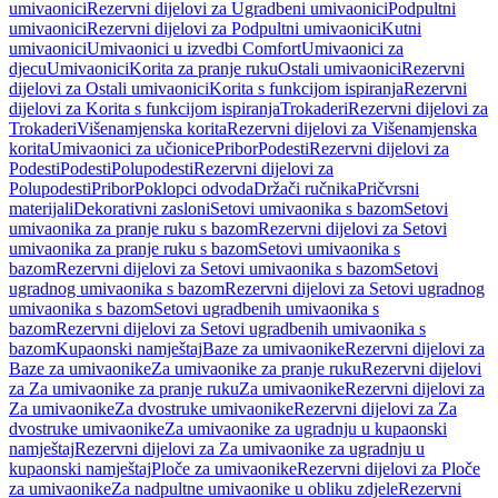
umivaonici
Rezervni dijelovi za Ugradbeni umivaonici
Podpultni
umivaonici
Rezervni dijelovi za Podpultni umivaonici
Kutni
umivaonici
Umivaonici u izvedbi Comfort
Umivaonici za
djecu
Umivaonici
Korita za pranje ruku
Ostali umivaonici
Rezervni
dijelovi za Ostali umivaonici
Korita s funkcijom ispiranja
Rezervni
dijelovi za Korita s funkcijom ispiranja
Trokaderi
Rezervni dijelovi za
Trokaderi
Višenamjenska korita
Rezervni dijelovi za Višenamjenska
korita
Umivaonici za učionice
Pribor
Podesti
Rezervni dijelovi za
Podesti
Podesti
Polupodesti
Rezervni dijelovi za
Polupodesti
Pribor
Poklopci odvoda
Držači ručnika
Pričvrsni
materijali
Dekorativni zasloni
Setovi umivaonika s bazom
Setovi
umivaonika za pranje ruku s bazom
Rezervni dijelovi za Setovi
umivaonika za pranje ruku s bazom
Setovi umivaonika s
bazom
Rezervni dijelovi za Setovi umivaonika s bazom
Setovi
ugradnog umivaonika s bazom
Rezervni dijelovi za Setovi ugradnog
umivaonika s bazom
Setovi ugradbenih umivaonika s
bazom
Rezervni dijelovi za Setovi ugradbenih umivaonika s
bazom
Kupaonski namještaj
Baze za umivaonike
Rezervni dijelovi za
Baze za umivaonike
Za umivaonike za pranje ruku
Rezervni dijelovi
za Za umivaonike za pranje ruku
Za umivaonike
Rezervni dijelovi za
Za umivaonike
Za dvostruke umivaonike
Rezervni dijelovi za Za
dvostruke umivaonike
Za umivaonike za ugradnju u kupaonski
namještaj
Rezervni dijelovi za Za umivaonike za ugradnju u
kupaonski namještaj
Ploče za umivaonike
Rezervni dijelovi za Ploče
za umivaonike
Za nadpultne umivaonike u obliku zdjele
Rezervni