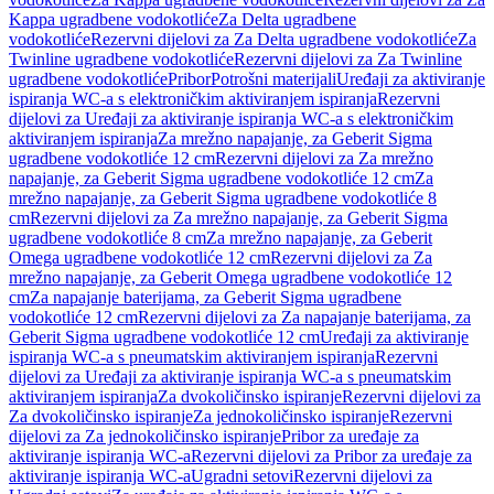
Kappa ugradbene vodokotliće
Za Delta ugradbene
vodokotliće
Rezervni dijelovi za Za Delta ugradbene vodokotliće
Za
Twinline ugradbene vodokotliće
Rezervni dijelovi za Za Twinline
ugradbene vodokotliće
Pribor
Potrošni materijali
Uređaji za aktiviranje
ispiranja WC-a s elektroničkim aktiviranjem ispiranja
Rezervni
dijelovi za Uređaji za aktiviranje ispiranja WC-a s elektroničkim
aktiviranjem ispiranja
Za mrežno napajanje, za Geberit Sigma
ugradbene vodokotliće 12 cm
Rezervni dijelovi za Za mrežno
napajanje, za Geberit Sigma ugradbene vodokotliće 12 cm
Za
mrežno napajanje, za Geberit Sigma ugradbene vodokotliće 8
cm
Rezervni dijelovi za Za mrežno napajanje, za Geberit Sigma
ugradbene vodokotliće 8 cm
Za mrežno napajanje, za Geberit
Omega ugradbene vodokotliće 12 cm
Rezervni dijelovi za Za
mrežno napajanje, za Geberit Omega ugradbene vodokotliće 12
cm
Za napajanje baterijama, za Geberit Sigma ugradbene
vodokotliće 12 cm
Rezervni dijelovi za Za napajanje baterijama, za
Geberit Sigma ugradbene vodokotliće 12 cm
Uređaji za aktiviranje
ispiranja WC-a s pneumatskim aktiviranjem ispiranja
Rezervni
dijelovi za Uređaji za aktiviranje ispiranja WC-a s pneumatskim
aktiviranjem ispiranja
Za dvokoličinsko ispiranje
Rezervni dijelovi za
Za dvokoličinsko ispiranje
Za jednokoličinsko ispiranje
Rezervni
dijelovi za Za jednokoličinsko ispiranje
Pribor za uređaje za
aktiviranje ispiranja WC-a
Rezervni dijelovi za Pribor za uređaje za
aktiviranje ispiranja WC-a
Ugradni setovi
Rezervni dijelovi za