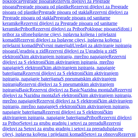
poklopca
Pregrade pisoara
Rezervni dijelovi za Pregrade
pisoara
Pregrade pisoara od plastike
Rezervni dijelovi za Pregrade
pisoara od plastike
Pregrade pisoara od stakla
Rezervni dijelovi za
Pregrade pisoara od stakla
Pregrade pisoara od sanitarne
keramike
Rezervni dijelovi za Pregrade pisoara od sanitarne
keramike
Pribor
Rezervni dijelovi za Pribor
Poklopac pisoara
Sifoni i
pribor za sifone
Isplavne cijevi, isplavna koljena i prijelazni
komadi
Rezervni dijelovi za Isplavne cijevi, isplavna koljena i
prijelazni komadi
Pričvrsni materijali
Uređaji za aktiviranje ispiranja
pisoara
Ugradnja u zid
Rezervni dijelovi za Ugradnja u zid
S
elektroničkim aktiviranjem ispiranja, mrežno napajanje
Rezervni
dijelovi za S elektroničkim aktiviranjem ispiranja, mrežno
napajanje
S elektroničkim aktiviranjem ispiranja, napajanje
baterijama
Rezervni dijelovi za S elektroničkim aktiviranjem
ispiranja, napajanje baterijama
S pneumatskim aktiviranjem
ispiranja
Rezervni dijelovi za S pneumatskim aktiviranjem
ispiranja
Basic
Rezervni dijelovi za Basic
Nazidna montaža
Rezervni
dijelovi za Nazidna montaža
S elektroničkim aktiviranjem ispiranja,
mrežno napajanje
Rezervni dijelovi za S elektroničkim aktiviranjem
ispiranja, mrežno napajanje
S elektroničkim aktiviranjem ispiranja,
napajanje baterijama
Rezervni dijelovi za S elektroničkim
aktiviranjem ispiranja, napajanje baterijama
Pribor
Rezervni dijelovi
za Pribor
Setovi za grubu gradnju i setovi za preradu
Rezervni
dijelovi za Setovi za grubu gradnju i setovi za preradu
Isplavne
cijevi, isplavna koljena i prijelazni komadi
Setovi za obnovu
Rezervni