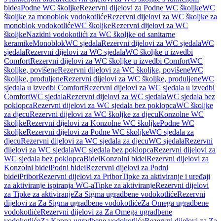
bidea
Podne WC školjke
Rezervni dijelovi za Podne WC školjke
WC
školjke za monoblok vodokotliće
Rezervni dijelovi za WC školjke za
monoblok vodokotliće
WC školjke
Rezervni dijelovi za WC
školjke
Nazidni vodokotlići za WC školjke od sanitarne
keramike
Monoblok
WC sjedala
Rezervni dijelovi za WC sjedala
WC
sjedala
Rezervni dijelovi za WC sjedala
WC školjke u izvedbi
Comfort
Rezervni dijelovi za WC školjke u izvedbi Comfort
WC
školjke, povišene
Rezervni dijelovi za WC školjke, povišene
WC
školjke, produljene
Rezervni dijelovi za WC školjke, produljene
WC
sjedala u izvedbi Comfort
Rezervni dijelovi za WC sjedala u izvedbi
Comfort
WC sjedala
Rezervni dijelovi za WC sjedala
WC sjedala bez
poklopca
Rezervni dijelovi za WC sjedala bez poklopca
WC školjke
za djecu
Rezervni dijelovi za WC školjke za djecu
Konzolne WC
školjke
Rezervni dijelovi za Konzolne WC školjke
Podne WC
školjke
Rezervni dijelovi za Podne WC školjke
WC sjedala za
djecu
Rezervni dijelovi za WC sjedala za djecu
WC sjedala
Rezervni
dijelovi za WC sjedala
WC sjedala bez poklopca
Rezervni dijelovi za
WC sjedala bez poklopca
Bidei
Konzolni bidei
Rezervni dijelovi za
Konzolni bidei
Podni bidei
Rezervni dijelovi za Podni
bidei
Pribor
Rezervni dijelovi za Pribor
Tipke za aktiviranje i uređaji
za aktiviranje ispiranja WC-a
Tipke za aktiviranje
Rezervni dijelovi
za Tipke za aktiviranje
Za Sigma ugradbene vodokotliće
Rezervni
dijelovi za Za Sigma ugradbene vodokotliće
Za Omega ugradbene
vodokotliće
Rezervni dijelovi za Za Omega ugradbene
vodokotliće
Za Kappa ugradbene vodokotliće
Rezervni dijelovi za Za