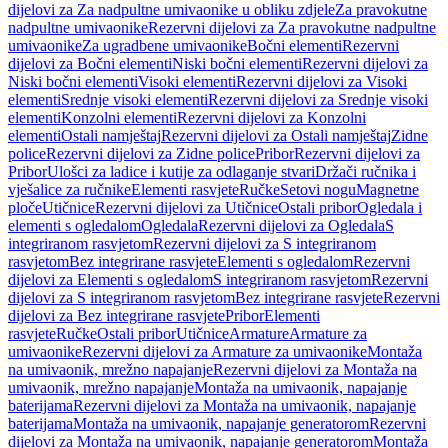
dijelovi za Za nadpultne umivaonike u obliku zdjele
Za pravokutne
nadpultne umivaonike
Rezervni dijelovi za Za pravokutne nadpultne
umivaonike
Za ugradbene umivaonike
Bočni elementi
Rezervni
dijelovi za Bočni elementi
Niski bočni elementi
Rezervni dijelovi za
Niski bočni elementi
Visoki elementi
Rezervni dijelovi za Visoki
elementi
Srednje visoki elementi
Rezervni dijelovi za Srednje visoki
elementi
Konzolni elementi
Rezervni dijelovi za Konzolni
elementi
Ostali namještaj
Rezervni dijelovi za Ostali namještaj
Zidne
police
Rezervni dijelovi za Zidne police
Pribor
Rezervni dijelovi za
Pribor
Ulošci za ladice i kutije za odlaganje stvari
Držači ručnika i
vješalice za ručnike
Elementi rasvjete
Ručke
Setovi nogu
Magnetne
ploče
Utičnice
Rezervni dijelovi za Utičnice
Ostali pribor
Ogledala i
elementi s ogledalom
Ogledala
Rezervni dijelovi za Ogledala
S
integriranom rasvjetom
Rezervni dijelovi za S integriranom
rasvjetom
Bez integrirane rasvjete
Elementi s ogledalom
Rezervni
dijelovi za Elementi s ogledalom
S integriranom rasvjetom
Rezervni
dijelovi za S integriranom rasvjetom
Bez integrirane rasvjete
Rezervni
dijelovi za Bez integrirane rasvjete
Pribor
Elementi
rasvjete
Ručke
Ostali pribor
Utičnice
Armature
Armature za
umivaonike
Rezervni dijelovi za Armature za umivaonike
Montaža
na umivaonik, mrežno napajanje
Rezervni dijelovi za Montaža na
umivaonik, mrežno napajanje
Montaža na umivaonik, napajanje
baterijama
Rezervni dijelovi za Montaža na umivaonik, napajanje
baterijama
Montaža na umivaonik, napajanje generatorom
Rezervni
dijelovi za Montaža na umivaonik, napajanje generatorom
Montaža