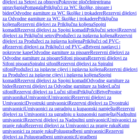
dijelovi za Setovi za obnovu
Pokrovne ploče
Integrirana
upravljanja
Pomagala
Priključci za WC školjke, pisoare i
bidee
Odvodne garniture za WC školjke i trokadere
Rezervni dijelovi
za Odvodne garniture za WC školjke i trokadere
Priključna
koljena
Rezervni dijelovi za Priključna koljena
Spojni
komadi
Rezervni dijelovi za Spojni komadi
Priključni setovi
Rezervni
dijelovi za Priključni setovi
Produžeci za isplavna koljena
Rezervni
dijelovi za Produžeci za isplavna koljena
Priključci od PVC-
a
Rezervni dijelovi za Priključci od PVC-a
Brtveni naglavci i
pokrovne kape
Odvodne garniture za pisoare
Rezervni dijelovi za
Odvodne garniture za pisoare
Sifoni pisoara
Rezervni dijelovi za
Sifoni pisoara
Spiralni sifoni
Rezervni dijelovi za Spiralni
sifoni
Produžeci za isplavne cijevi i isplavna koljena
Rezervni dijelovi
za Produžeci za isplavne cijevi i isplavna koljena
Spojni
komadi
Rezervni dijelovi za Spojni komadi
Odvodne garniture za
bidee
Rezervni dijelovi za Odvodne garniture za bidee
Lučni
sifoni
Rezervni dijelovi za Lučni sifoni
Priključci
Brtve
Prostor
umivaonika
Umivaonici
Umivaonici
Rezervni dijelovi za
Umivaonici
Dvostruki umivaonici
Rezervni dijelovi za Dvostruki
umivaonici
Umivaonici za ugradnju u kupaonski namještaj
Rezervni
dijelovi za Umivaonici za ugradnju u kupaonski namještaj
Nadpultni
umivaonici
Rezervni dijelovi za Nadpultni umivaonici
Umivaonici za
pranje ruku
Rezervni dijelovi za Umivaonici za pranje ruku
Kutni
umivaonici za pranje ruku
Poluugradbeni umivaonici
Rezervni
dijelovi za Poluugradbeni umivaonici
Ugradbeni