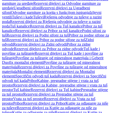
garniture za uređaje
Rezervni dijelovi za Odvodne garniture za
uređaje
Ugradbeni sifoni
Rezervni dijelovi za Ugradbeni
sifoni
Odvodne garniture za korita s funkcijom ispiranja
Izljevni
ventili
Tuševi i kade
Tuševi
Rješenja odvodnje za tuševe u razini
poda
Rezervni dijelovi za Rješenja odvodnje za tuševe u razini
poda
Tuš kanalice
Rezervni dijelovi za Tuš kanalice
Pribor za tuš
kanalice
Rezervni dijelovi za Pribor za tuš kanalice
Podni sifoni za
tuš
Rezervni dijelovi za Podni sifoni za tuš
Pribor za podne sifone za
tuš
Rezervni dijelovi za Pribor za podne sifone za tuš
Zidni
odvodi
Rezervni dijelovi za Zidni odvodi
Pribor za zidne
odvode
Rezervni dijelovi za Pribor za zidne odvode
Tuš kade i
površine za tuširanje
Rezervni dijelovi za Tuš kade i površine za
tuširanje
Površine za tuširanje od mineralnog materijala i Geberit
Duofix montažni elementi
Površine za tuširanje od mineralnog
materijala
Rezervni dijelovi za Površine za tuširanje od mineralnog
materijala
Montažni elementi
Rezervni dijelovi za Montažni
elementi
Specifični odvodi tuš kada
Rezervni dijelovi za Specifični
odvodi tuš kada
Pribor
Kabine, pregradne stijene i vrata za tuš
prostor
Rezervni dijelovi za Kabine, pregradne stijene i vrata za tuš
prostor
Tuš kabine
Rezervni dijelovi za Tuš kabine
Pregradne stijene
za tuš prostor
Rezervni dijelovi za Pregradne stijene za tuš
prostor
Vrata za tuš prostor
Rezervni dijelovi za Vrata za tuš
prostor
Pribor
Rezervni dijelovi za Pribor
Kutije za odlaganje za niše
za tuševe
Rezervni dijelovi za Kutije za odlaganje za niše za
tuševe
Kutije za odlaganje za niše
Rezervni dijelovi za Kutije za