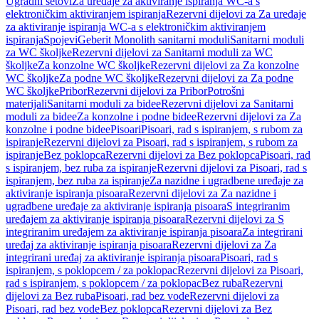
Ugradni setovi
Za uređaje za aktiviranje ispiranja WC-a s
elektroničkim aktiviranjem ispiranja
Rezervni dijelovi za Za uređaje
za aktiviranje ispiranja WC-a s elektroničkim aktiviranjem
ispiranja
Spojevi
Geberit Monolith sanitarni moduli
Sanitarni moduli
za WC školjke
Rezervni dijelovi za Sanitarni moduli za WC
školjke
Za konzolne WC školjke
Rezervni dijelovi za Za konzolne
WC školjke
Za podne WC školjke
Rezervni dijelovi za Za podne
WC školjke
Pribor
Rezervni dijelovi za Pribor
Potrošni
materijali
Sanitarni moduli za bidee
Rezervni dijelovi za Sanitarni
moduli za bidee
Za konzolne i podne bidee
Rezervni dijelovi za Za
konzolne i podne bidee
Pisoari
Pisoari, rad s ispiranjem, s rubom za
ispiranje
Rezervni dijelovi za Pisoari, rad s ispiranjem, s rubom za
ispiranje
Bez poklopca
Rezervni dijelovi za Bez poklopca
Pisoari, rad
s ispiranjem, bez ruba za ispiranje
Rezervni dijelovi za Pisoari, rad s
ispiranjem, bez ruba za ispiranje
Za nazidne i ugradbene uređaje za
aktiviranje ispiranja pisoara
Rezervni dijelovi za Za nazidne i
ugradbene uređaje za aktiviranje ispiranja pisoara
S integriranim
uređajem za aktiviranje ispiranja pisoara
Rezervni dijelovi za S
integriranim uređajem za aktiviranje ispiranja pisoara
Za integrirani
uređaj za aktiviranje ispiranja pisoara
Rezervni dijelovi za Za
integrirani uređaj za aktiviranje ispiranja pisoara
Pisoari, rad s
ispiranjem, s poklopcem / za poklopac
Rezervni dijelovi za Pisoari,
rad s ispiranjem, s poklopcem / za poklopac
Bez ruba
Rezervni
dijelovi za Bez ruba
Pisoari, rad bez vode
Rezervni dijelovi za
Pisoari, rad bez vode
Bez poklopca
Rezervni dijelovi za Bez