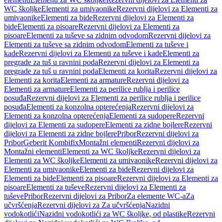
WC školjke
Elementi za umivaonike
Rezervni dijelovi za Elementi za
umivaonike
Elementi za bide
Rezervni dijelovi za Elementi za
bide
Elementi za pisoare
Rezervni dijelovi za Elementi za
pisoare
Elementi za tuševe sa zidnim odvodom
Rezervni dijelovi za
Elementi za tuševe sa zidnim odvodom
Elementi za tuševe i
kade
Rezervni dijelovi za Elementi za tuševe i kade
Elementi za
pregrade za tuš u ravnini poda
Rezervni dijelovi za Elementi za
pregrade za tuš u ravnini poda
Elementi za korita
Rezervni dijelovi za
Elementi za korita
Elementi za armature
Rezervni dijelovi za
Elementi za armature
Elementi za perilice rublja i perilice
posuđa
Rezervni dijelovi za Elementi za perilice rublja i perilice
posuđa
Elementi za konzolna opterećenja
Rezervni dijelovi za
Elementi za konzolna opterećenja
Elementi za sudopere
Rezervni
dijelovi za Elementi za sudopere
Elementi za zidne bojlere
Rezervni
dijelovi za Elementi za zidne bojlere
Pribor
Rezervni dijelovi za
Pribor
Geberit Kombifix
Montažni elementi
Rezervni dijelovi za
Montažni elementi
Elementi za WC školjke
Rezervni dijelovi za
Elementi za WC školjke
Elementi za umivaonike
Rezervni dijelovi za
Elementi za umivaonike
Elementi za bide
Rezervni dijelovi za
Elementi za bide
Elementi za pisoare
Rezervni dijelovi za Elementi za
pisoare
Elementi za tuševe
Rezervni dijelovi za Elementi za
tuševe
Pribor
Rezervni dijelovi za Pribor
Za elemente WC-a
Za
učvršćenja
Rezervni dijelovi za Za učvršćenja
Nazidni
vodokotlići
Nazidni vodokotlići za WC školjke, od plastike
Rezervni