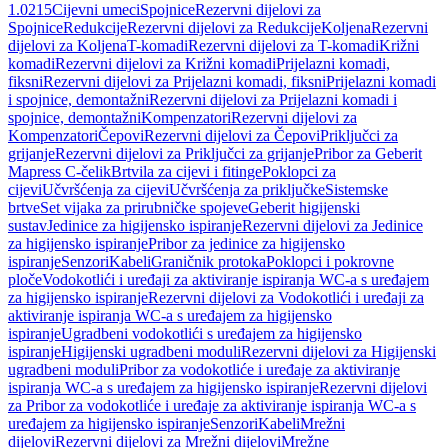
1.0215
Cijevni umeci
Spojnice
Rezervni dijelovi za
Spojnice
Redukcije
Rezervni dijelovi za Redukcije
Koljena
Rezervni
dijelovi za Koljena
T-komadi
Rezervni dijelovi za T-komadi
Križni
komadi
Rezervni dijelovi za Križni komadi
Prijelazni komadi,
fiksni
Rezervni dijelovi za Prijelazni komadi, fiksni
Prijelazni komadi
i spojnice, demontažni
Rezervni dijelovi za Prijelazni komadi i
spojnice, demontažni
Kompenzatori
Rezervni dijelovi za
Kompenzatori
Čepovi
Rezervni dijelovi za Čepovi
Priključci za
grijanje
Rezervni dijelovi za Priključci za grijanje
Pribor za Geberit
Mapress C-čelik
Brtvila za cijevi i fitinge
Poklopci za
cijevi
Učvršćenja za cijevi
Učvršćenja za priključke
Sistemske
brtve
Set vijaka za prirubničke spojeve
Geberit higijenski
sustav
Jedinice za higijensko ispiranje
Rezervni dijelovi za Jedinice
za higijensko ispiranje
Pribor za jedinice za higijensko
ispiranje
Senzori
Kabeli
Graničnik protoka
Poklopci i pokrovne
ploče
Vodokotlići i uređaji za aktiviranje ispiranja WC-a s uređajem
za higijensko ispiranje
Rezervni dijelovi za Vodokotlići i uređaji za
aktiviranje ispiranja WC-a s uređajem za higijensko
ispiranje
Ugradbeni vodokotlići s uređajem za higijensko
ispiranje
Higijenski ugradbeni moduli
Rezervni dijelovi za Higijenski
ugradbeni moduli
Pribor za vodokotliće i uređaje za aktiviranje
ispiranja WC-a s uređajem za higijensko ispiranje
Rezervni dijelovi
za Pribor za vodokotliće i uređaje za aktiviranje ispiranja WC-a s
uređajem za higijensko ispiranje
Senzori
Kabeli
Mrežni
dijelovi
Rezervni dijelovi za Mrežni dijelovi
Mrežne