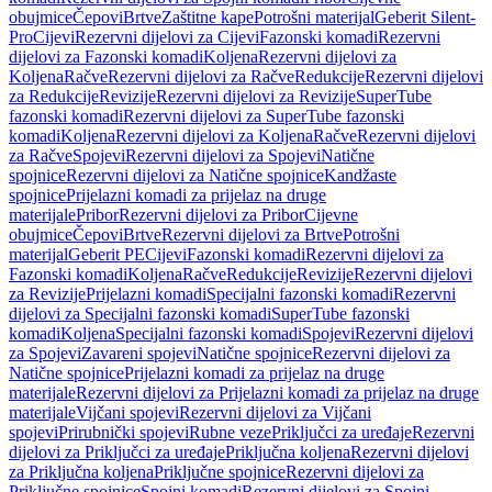
obujmice
Čepovi
Brtve
Zaštitne kape
Potrošni materijal
Geberit Silent-
Pro
Cijevi
Rezervni dijelovi za Cijevi
Fazonski komadi
Rezervni
dijelovi za Fazonski komadi
Koljena
Rezervni dijelovi za
Koljena
Račve
Rezervni dijelovi za Račve
Redukcije
Rezervni dijelovi
za Redukcije
Revizije
Rezervni dijelovi za Revizije
SuperTube
fazonski komadi
Rezervni dijelovi za SuperTube fazonski
komadi
Koljena
Rezervni dijelovi za Koljena
Račve
Rezervni dijelovi
za Račve
Spojevi
Rezervni dijelovi za Spojevi
Natične
spojnice
Rezervni dijelovi za Natične spojnice
Kandžaste
spojnice
Prijelazni komadi za prijelaz na druge
materijale
Pribor
Rezervni dijelovi za Pribor
Cijevne
obujmice
Čepovi
Brtve
Rezervni dijelovi za Brtve
Potrošni
materijal
Geberit PE
Cijevi
Fazonski komadi
Rezervni dijelovi za
Fazonski komadi
Koljena
Račve
Redukcije
Revizije
Rezervni dijelovi
za Revizije
Prijelazni komadi
Specijalni fazonski komadi
Rezervni
dijelovi za Specijalni fazonski komadi
SuperTube fazonski
komadi
Koljena
Specijalni fazonski komadi
Spojevi
Rezervni dijelovi
za Spojevi
Zavareni spojevi
Natične spojnice
Rezervni dijelovi za
Natične spojnice
Prijelazni komadi za prijelaz na druge
materijale
Rezervni dijelovi za Prijelazni komadi za prijelaz na druge
materijale
Vijčani spojevi
Rezervni dijelovi za Vijčani
spojevi
Prirubnički spojevi
Rubne veze
Priključci za uređaje
Rezervni
dijelovi za Priključci za uređaje
Priključna koljena
Rezervni dijelovi
za Priključna koljena
Priključne spojnice
Rezervni dijelovi za
Priključne spojnice
Spojni komadi
Rezervni dijelovi za Spojni