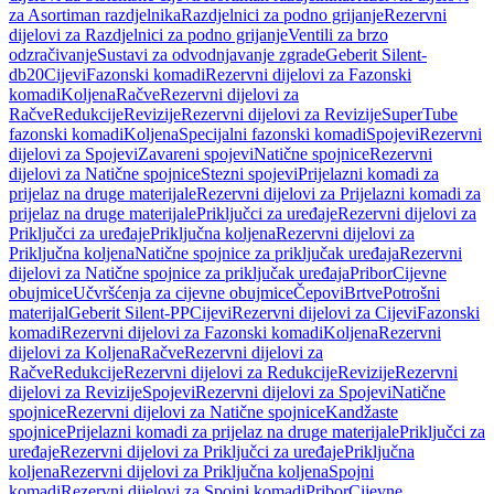
za Asortiman razdjelnika
Razdjelnici za podno grijanje
Rezervni
dijelovi za Razdjelnici za podno grijanje
Ventili za brzo
odzračivanje
Sustavi za odvodnjavanje zgrade
Geberit Silent-
db20
Cijevi
Fazonski komadi
Rezervni dijelovi za Fazonski
komadi
Koljena
Račve
Rezervni dijelovi za
Račve
Redukcije
Revizije
Rezervni dijelovi za Revizije
SuperTube
fazonski komadi
Koljena
Specijalni fazonski komadi
Spojevi
Rezervni
dijelovi za Spojevi
Zavareni spojevi
Natične spojnice
Rezervni
dijelovi za Natične spojnice
Stezni spojevi
Prijelazni komadi za
prijelaz na druge materijale
Rezervni dijelovi za Prijelazni komadi za
prijelaz na druge materijale
Priključci za uređaje
Rezervni dijelovi za
Priključci za uređaje
Priključna koljena
Rezervni dijelovi za
Priključna koljena
Natične spojnice za priključak uređaja
Rezervni
dijelovi za Natične spojnice za priključak uređaja
Pribor
Cijevne
obujmice
Učvršćenja za cijevne obujmice
Čepovi
Brtve
Potrošni
materijal
Geberit Silent-PP
Cijevi
Rezervni dijelovi za Cijevi
Fazonski
komadi
Rezervni dijelovi za Fazonski komadi
Koljena
Rezervni
dijelovi za Koljena
Račve
Rezervni dijelovi za
Račve
Redukcije
Rezervni dijelovi za Redukcije
Revizije
Rezervni
dijelovi za Revizije
Spojevi
Rezervni dijelovi za Spojevi
Natične
spojnice
Rezervni dijelovi za Natične spojnice
Kandžaste
spojnice
Prijelazni komadi za prijelaz na druge materijale
Priključci za
uređaje
Rezervni dijelovi za Priključci za uređaje
Priključna
koljena
Rezervni dijelovi za Priključna koljena
Spojni
komadi
Rezervni dijelovi za Spojni komadi
Pribor
Cijevne