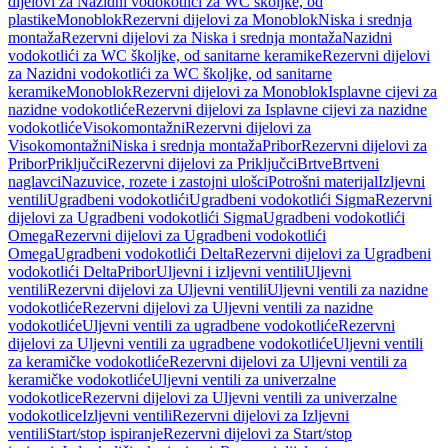
dijelovi za Nazidni vodokotlići za WC školjke, od
plastike
Monoblok
Rezervni dijelovi za Monoblok
Niska i srednja
montaža
Rezervni dijelovi za Niska i srednja montaža
Nazidni
vodokotlići za WC školjke, od sanitarne keramike
Rezervni dijelovi
za Nazidni vodokotlići za WC školjke, od sanitarne
keramike
Monoblok
Rezervni dijelovi za Monoblok
Isplavne cijevi za
nazidne vodokotliće
Rezervni dijelovi za Isplavne cijevi za nazidne
vodokotliće
Visokomontažni
Rezervni dijelovi za
Visokomontažni
Niska i srednja montaža
Pribor
Rezervni dijelovi za
Pribor
Priključci
Rezervni dijelovi za Priključci
Brtve
Brtveni
naglavci
Nazuvice, rozete i zastojni ulošci
Potrošni materijal
Izljevni
ventili
Ugradbeni vodokotlići
Ugradbeni vodokotlići Sigma
Rezervni
dijelovi za Ugradbeni vodokotlići Sigma
Ugradbeni vodokotlići
Omega
Rezervni dijelovi za Ugradbeni vodokotlići
Omega
Ugradbeni vodokotlići Delta
Rezervni dijelovi za Ugradbeni
vodokotlići Delta
Pribor
Uljevni i izljevni ventili
Uljevni
ventili
Rezervni dijelovi za Uljevni ventili
Uljevni ventili za nazidne
vodokotliće
Rezervni dijelovi za Uljevni ventili za nazidne
vodokotliće
Uljevni ventili za ugradbene vodokotliće
Rezervni
dijelovi za Uljevni ventili za ugradbene vodokotliće
Uljevni ventili
za keramičke vodokotliće
Rezervni dijelovi za Uljevni ventili za
keramičke vodokotliće
Uljevni ventili za univerzalne
vodokotlice
Rezervni dijelovi za Uljevni ventili za univerzalne
vodokotlice
Izljevni ventili
Rezervni dijelovi za Izljevni
ventili
Start/stop ispiranje
Rezervni dijelovi za Start/stop