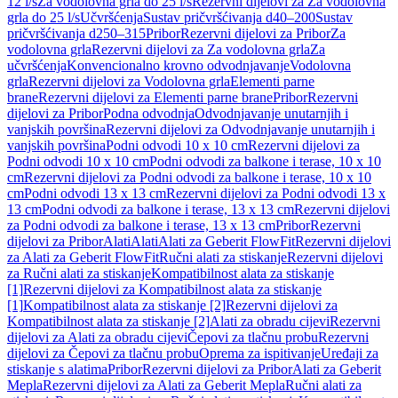
12 l/s
Za vodolovna grla do 25 l/s
Rezervni dijelovi za Za vodolovna
grla do 25 l/s
Učvršćenja
Sustav pričvršćivanja d40–200
Sustav
pričvršćivanja d250–315
Pribor
Rezervni dijelovi za Pribor
Za
vodolovna grla
Rezervni dijelovi za Za vodolovna grla
Za
učvršćenja
Konvencionalno krovno odvodnjavanje
Vodolovna
grla
Rezervni dijelovi za Vodolovna grla
Elementi parne
brane
Rezervni dijelovi za Elementi parne brane
Pribor
Rezervni
dijelovi za Pribor
Podna odvodnja
Odvodnjavanje unutarnjih i
vanjskih površina
Rezervni dijelovi za Odvodnjavanje unutarnjih i
vanjskih površina
Podni odvodi 10 x 10 cm
Rezervni dijelovi za
Podni odvodi 10 x 10 cm
Podni odvodi za balkone i terase, 10 x 10
cm
Rezervni dijelovi za Podni odvodi za balkone i terase, 10 x 10
cm
Podni odvodi 13 x 13 cm
Rezervni dijelovi za Podni odvodi 13 x
13 cm
Podni odvodi za balkone i terase, 13 x 13 cm
Rezervni dijelovi
za Podni odvodi za balkone i terase, 13 x 13 cm
Pribor
Rezervni
dijelovi za Pribor
Alati
Alati
Alati za Geberit FlowFit
Rezervni dijelovi
za Alati za Geberit FlowFit
Ručni alati za stiskanje
Rezervni dijelovi
za Ručni alati za stiskanje
Kompatibilnost alata za stiskanje
[1]
Rezervni dijelovi za Kompatibilnost alata za stiskanje
[1]
Kompatibilnost alata za stiskanje [2]
Rezervni dijelovi za
Kompatibilnost alata za stiskanje [2]
Alati za obradu cijevi
Rezervni
dijelovi za Alati za obradu cijevi
Čepovi za tlačnu probu
Rezervni
dijelovi za Čepovi za tlačnu probu
Oprema za ispitivanje
Uređaji za
stiskanje s alatima
Pribor
Rezervni dijelovi za Pribor
Alati za Geberit
Mepla
Rezervni dijelovi za Alati za Geberit Mepla
Ručni alati za