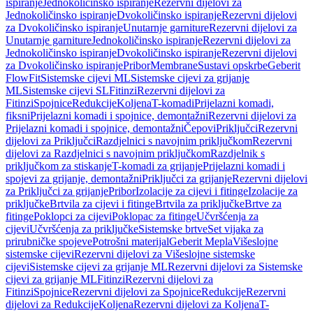
ispiranje
Jednokoličinsko ispiranje
Rezervni dijelovi za
Jednokoličinsko ispiranje
Dvokoličinsko ispiranje
Rezervni dijelovi
za Dvokoličinsko ispiranje
Unutarnje garniture
Rezervni dijelovi za
Unutarnje garniture
Jednokoličinsko ispiranje
Rezervni dijelovi za
Jednokoličinsko ispiranje
Dvokoličinsko ispiranje
Rezervni dijelovi
za Dvokoličinsko ispiranje
Pribor
Membrane
Sustavi opskrbe
Geberit
FlowFit
Sistemske cijevi ML
Sistemske cijevi za grijanje
ML
Sistemske cijevi SL
Fitinzi
Rezervni dijelovi za
Fitinzi
Spojnice
Redukcije
Koljena
T-komadi
Prijelazni komadi,
fiksni
Prijelazni komadi i spojnice, demontažni
Rezervni dijelovi za
Prijelazni komadi i spojnice, demontažni
Čepovi
Priključci
Rezervni
dijelovi za Priključci
Razdjelnici s navojnim priključkom
Rezervni
dijelovi za Razdjelnici s navojnim priključkom
Razdjelnik s
priključkom za stiskanje
T-komadi za grijanje
Prijelazni komadi i
spojevi za grijanje, demontažni
Priključci za grijanje
Rezervni dijelovi
za Priključci za grijanje
Pribor
Izolacije za cijevi i fitinge
Izolacije za
priključke
Brtvila za cijevi i fitinge
Brtvila za priključke
Brtve za
fitinge
Poklopci za cijevi
Poklopac za fitinge
Učvršćenja za
cijevi
Učvršćenja za priključke
Sistemske brtve
Set vijaka za
prirubničke spojeve
Potrošni materijal
Geberit Mepla
Višeslojne
sistemske cijevi
Rezervni dijelovi za Višeslojne sistemske
cijevi
Sistemske cijevi za grijanje ML
Rezervni dijelovi za Sistemske
cijevi za grijanje ML
Fitinzi
Rezervni dijelovi za
Fitinzi
Spojnice
Rezervni dijelovi za Spojnice
Redukcije
Rezervni
dijelovi za Redukcije
Koljena
Rezervni dijelovi za Koljena
T-