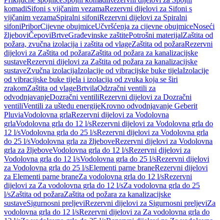
komadi
Sifoni s vijčanim vezama
Rezervni dijelovi za Sifoni s
vijčanim vezama
Spiralni sifoni
Rezervni dijelovi za Spiralni
sifoni
Pribor
Cijevne obujmice
Učvršćenja za cijevne obujmice
Noseći
žljebovi
Čepovi
Brtve
Građevinske zaštite
Potrošni materijal
Zaštita od
požara, zvučna izolacija i zaštita od vlage
Zaštita od požara
Rezervni
dijelovi za Zaštita od požara
Zaštita od požara za kanalizacijske
sustave
Rezervni dijelovi za Zaštita od požara za kanalizacijske
sustave
Zvučna izolacija
Izolacije od vibracijske buke tijela
Izolacije
od vibracijske buke tijela i izolacija od zvuka koja se širi
zrakom
Zaštita od vlage
Brtvila
Odzračni ventili za
odvodnjavanje
Dozračni ventili
Rezervni dijelovi za Dozračni
ventili
Ventili za uštedu energije
Krovno odvodnjavanje Geberit
Pluvia
Vodolovna grla
Rezervni dijelovi za Vodolovna
grla
Vodolovna grla do 12 l/s
Rezervni dijelovi za Vodolovna grla do
12 l/s
Vodolovna grla do 25 l/s
Rezervni dijelovi za Vodolovna grla
do 25 l/s
Vodolovna grla za žljebove
Rezervni dijelovi za Vodolovna
grla za žljebove
Vodolovna grla do 12 l/s
Rezervni dijelovi za
Vodolovna grla do 12 l/s
Vodolovna grla do 25 l/s
Rezervni dijelovi
za Vodolovna grla do 25 l/s
Elementi parne brane
Rezervni dijelovi
za Elementi parne brane
Za vodolovna grla do 12 l/s
Rezervni
dijelovi za Za vodolovna grla do 12 l/s
Za vodolovna grla do 25
l/s
Zaštita od požara
Zaštita od požara za kanalizacijske
sustave
Sigurnosni preljevi
Rezervni dijelovi za Sigurnosni preljevi
Za
vodolovna grla do 12 l/s
Rezervni dijelovi za Za vodolovna grla do