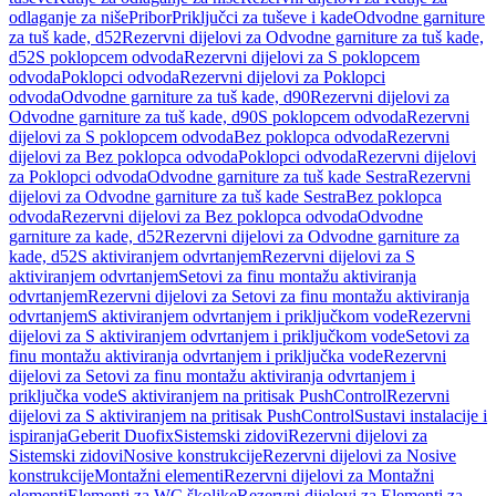
odlaganje za niše
Pribor
Priključci za tuševe i kade
Odvodne garniture
za tuš kade, d52
Rezervni dijelovi za Odvodne garniture za tuš kade,
d52
S poklopcem odvoda
Rezervni dijelovi za S poklopcem
odvoda
Poklopci odvoda
Rezervni dijelovi za Poklopci
odvoda
Odvodne garniture za tuš kade, d90
Rezervni dijelovi za
Odvodne garniture za tuš kade, d90
S poklopcem odvoda
Rezervni
dijelovi za S poklopcem odvoda
Bez poklopca odvoda
Rezervni
dijelovi za Bez poklopca odvoda
Poklopci odvoda
Rezervni dijelovi
za Poklopci odvoda
Odvodne garniture za tuš kade Sestra
Rezervni
dijelovi za Odvodne garniture za tuš kade Sestra
Bez poklopca
odvoda
Rezervni dijelovi za Bez poklopca odvoda
Odvodne
garniture za kade, d52
Rezervni dijelovi za Odvodne garniture za
kade, d52
S aktiviranjem odvrtanjem
Rezervni dijelovi za S
aktiviranjem odvrtanjem
Setovi za finu montažu aktiviranja
odvrtanjem
Rezervni dijelovi za Setovi za finu montažu aktiviranja
odvrtanjem
S aktiviranjem odvrtanjem i priključkom vode
Rezervni
dijelovi za S aktiviranjem odvrtanjem i priključkom vode
Setovi za
finu montažu aktiviranja odvrtanjem i priključka vode
Rezervni
dijelovi za Setovi za finu montažu aktiviranja odvrtanjem i
priključka vode
S aktiviranjem na pritisak PushControl
Rezervni
dijelovi za S aktiviranjem na pritisak PushControl
Sustavi instalacije i
ispiranja
Geberit Duofix
Sistemski zidovi
Rezervni dijelovi za
Sistemski zidovi
Nosive konstrukcije
Rezervni dijelovi za Nosive
konstrukcije
Montažni elementi
Rezervni dijelovi za Montažni
elementi
Elementi za WC školjke
Rezervni dijelovi za Elementi za