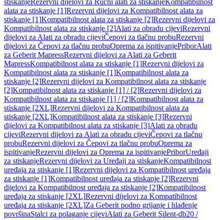
stiskanje
Rezervni dijelovi za Ručni alati za stiskanje
Kompatibilnost
alata za stiskanje [1]
Rezervni dijelovi za Kompatibilnost alata za
stiskanje [1]
Kompatibilnost alata za stiskanje [2]
Rezervni dijelovi za
Kompatibilnost alata za stiskanje [2]
Alati za obradu cijevi
Rezervni
dijelovi za Alati za obradu cijevi
Čepovi za tlačnu probu
Rezervni
dijelovi za Čepovi za tlačnu probu
Oprema za ispitivanje
Pribor
Alati
za Geberit Mapress
Rezervni dijelovi za Alati za Geberit
Mapress
Kompatibilnost alata za stiskanje [1]
Rezervni dijelovi za
Kompatibilnost alata za stiskanje [1]
Kompatibilnost alata za
stiskanje [2]
Rezervni dijelovi za Kompatibilnost alata za stiskanje
[2]
Kompatibilnost alata za stiskanje [1] / [2]
Rezervni dijelovi za
Kompatibilnost alata za stiskanje [1] / [2]
Kompatibilnost alata za
stiskanje [2XL]
Rezervni dijelovi za Kompatibilnost alata za
stiskanje [2XL]
Kompatibilnost alata za stiskanje [3]
Rezervni
dijelovi za Kompatibilnost alata za stiskanje [3]
Alati za obradu
cijevi
Rezervni dijelovi za Alati za obradu cijevi
Čepovi za tlačnu
probu
Rezervni dijelovi za Čepovi za tlačnu probu
Oprema za
ispitivanje
Rezervni dijelovi za Oprema za ispitivanje
Pribor
Uređaji
za stiskanje
Rezervni dijelovi za Uređaji za stiskanje
Kompatibilnost
uređaja za stiskanje [1]
Rezervni dijelovi za Kompatibilnost uređaja
za stiskanje [1]
Kompatibilnost uređaja za stiskanje [2]
Rezervni
dijelovi za Kompatibilnost uređaja za stiskanje [2]
Kompatibilnost
uređaja za stiskanje [2XL]
Rezervni dijelovi za Kompatibilnost
uređaja za stiskanje [2XL]
Za Geberit podno grijanje i hlađenje
površina
Stalci za polaganje cijevi
Alati za Geberit Silent-db20 /