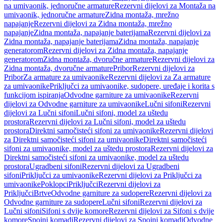
na umivaonik, jednoručne armature
Rezervni dijelovi za Montaža na
umivaonik, jednoručne armature
Zidna montaža, mrežno
napajanje
Rezervni dijelovi za Zidna montaža, mrežno
napajanje
Zidna montaža, napajanje baterijama
Rezervni dijelovi za
Zidna montaža, napajanje baterijama
Zidna montaža, napajanje
generatorom
Rezervni dijelovi za Zidna montaža, napajanje
generatorom
Zidna montaža, dvoručne armature
Rezervni dijelovi za
Zidna montaža, dvoručne armature
Pribor
Rezervni dijelovi za
Pribor
Za armature za umivaonike
Rezervni dijelovi za Za armature
za umivaonike
Priključci za umivaonike, sudopere, uređaje i korita s
funkcijom ispiranja
Odvodne garniture za umivaonike
Rezervni
dijelovi za Odvodne garniture za umivaonike
Lučni sifoni
Rezervni
dijelovi za Lučni sifoni
Lučni sifoni, model za uštedu
prostora
Rezervni dijelovi za Lučni sifoni, model za uštedu
prostora
Direktni samočisteći sifoni za umivaonike
Rezervni dijelovi
za Direktni samočisteći sifoni za umivaonike
Direktni samočisteći
sifoni za umivaonike, model za uštedu prostora
Rezervni dijelovi za
Direktni samočisteći sifoni za umivaonike, model za uštedu
prostora
Ugradbeni sifoni
Rezervni dijelovi za Ugradbeni
sifoni
Priključci za umivaonike
Rezervni dijelovi za Priključci za
umivaonike
Poklopci
Priključci
Rezervni dijelovi za
Priključci
Brtve
Odvodne garniture za sudopere
Rezervni dijelovi za
Odvodne garniture za sudopere
Lučni sifoni
Rezervni dijelovi za
Lučni sifoni
Sifoni s dvije komore
Rezervni dijelovi za Sifoni s dvije
komore
Spojni komadi
Rezervni dijelovi za Spojni komadi
Odvodne