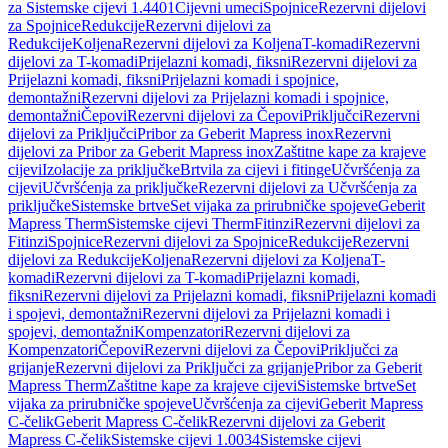
za Sistemske cijevi 1.4401
Cijevni umeci
Spojnice
Rezervni dijelovi
za Spojnice
Redukcije
Rezervni dijelovi za
Redukcije
Koljena
Rezervni dijelovi za Koljena
T-komadi
Rezervni
dijelovi za T-komadi
Prijelazni komadi, fiksni
Rezervni dijelovi za
Prijelazni komadi, fiksni
Prijelazni komadi i spojnice,
demontažni
Rezervni dijelovi za Prijelazni komadi i spojnice,
demontažni
Čepovi
Rezervni dijelovi za Čepovi
Priključci
Rezervni
dijelovi za Priključci
Pribor za Geberit Mapress inox
Rezervni
dijelovi za Pribor za Geberit Mapress inox
Zaštitne kape za krajeve
cijevi
Izolacije za priključke
Brtvila za cijevi i fitinge
Učvršćenja za
cijevi
Učvršćenja za priključke
Rezervni dijelovi za Učvršćenja za
priključke
Sistemske brtve
Set vijaka za prirubničke spojeve
Geberit
Mapress Therm
Sistemske cijevi Therm
Fitinzi
Rezervni dijelovi za
Fitinzi
Spojnice
Rezervni dijelovi za Spojnice
Redukcije
Rezervni
dijelovi za Redukcije
Koljena
Rezervni dijelovi za Koljena
T-
komadi
Rezervni dijelovi za T-komadi
Prijelazni komadi,
fiksni
Rezervni dijelovi za Prijelazni komadi, fiksni
Prijelazni komadi
i spojevi, demontažni
Rezervni dijelovi za Prijelazni komadi i
spojevi, demontažni
Kompenzatori
Rezervni dijelovi za
Kompenzatori
Čepovi
Rezervni dijelovi za Čepovi
Priključci za
grijanje
Rezervni dijelovi za Priključci za grijanje
Pribor za Geberit
Mapress Therm
Zaštitne kape za krajeve cijevi
Sistemske brtve
Set
vijaka za prirubničke spojeve
Učvršćenja za cijevi
Geberit Mapress
C-čelik
Geberit Mapress C-čelik
Rezervni dijelovi za Geberit
Mapress C-čelik
Sistemske cijevi 1.0034
Sistemske cijevi