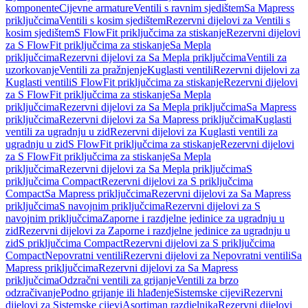
komponente
Cijevne armature
Ventili s ravnim sjedištem
Sa Mapress
priključcima
Ventili s kosim sjedištem
Rezervni dijelovi za Ventili s
kosim sjedištem
S FlowFit priključcima za stiskanje
Rezervni dijelovi
za S FlowFit priključcima za stiskanje
Sa Mepla
priključcima
Rezervni dijelovi za Sa Mepla priključcima
Ventili za
uzorkovanje
Ventili za pražnjenje
Kuglasti ventili
Rezervni dijelovi za
Kuglasti ventili
S FlowFit priključcima za stiskanje
Rezervni dijelovi
za S FlowFit priključcima za stiskanje
Sa Mepla
priključcima
Rezervni dijelovi za Sa Mepla priključcima
Sa Mapress
priključcima
Rezervni dijelovi za Sa Mapress priključcima
Kuglasti
ventili za ugradnju u zid
Rezervni dijelovi za Kuglasti ventili za
ugradnju u zid
S FlowFit priključcima za stiskanje
Rezervni dijelovi
za S FlowFit priključcima za stiskanje
Sa Mepla
priključcima
Rezervni dijelovi za Sa Mepla priključcima
S
priključcima Compact
Rezervni dijelovi za S priključcima
Compact
Sa Mapress priključcima
Rezervni dijelovi za Sa Mapress
priključcima
S navojnim priključcima
Rezervni dijelovi za S
navojnim priključcima
Zaporne i razdjelne jedinice za ugradnju u
zid
Rezervni dijelovi za Zaporne i razdjelne jedinice za ugradnju u
zid
S priključcima Compact
Rezervni dijelovi za S priključcima
Compact
Nepovratni ventili
Rezervni dijelovi za Nepovratni ventili
Sa
Mapress priključcima
Rezervni dijelovi za Sa Mapress
priključcima
Odzračni ventili za grijanje
Ventili za brzo
odzračivanje
Podno grijanje ili hlađenje
Sistemske cijevi
Rezervni
dijelovi za Sistemske cijevi
Asortiman razdjelnika
Rezervni dijelovi