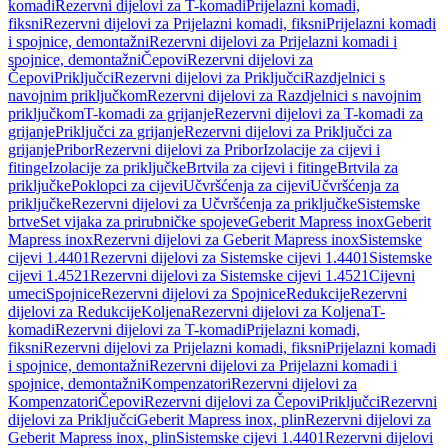
komadi
Rezervni dijelovi za T-komadi
Prijelazni komadi,
fiksni
Rezervni dijelovi za Prijelazni komadi, fiksni
Prijelazni komadi
i spojnice, demontažni
Rezervni dijelovi za Prijelazni komadi i
spojnice, demontažni
Čepovi
Rezervni dijelovi za
Čepovi
Priključci
Rezervni dijelovi za Priključci
Razdjelnici s
navojnim priključkom
Rezervni dijelovi za Razdjelnici s navojnim
priključkom
T-komadi za grijanje
Rezervni dijelovi za T-komadi za
grijanje
Priključci za grijanje
Rezervni dijelovi za Priključci za
grijanje
Pribor
Rezervni dijelovi za Pribor
Izolacije za cijevi i
fitinge
Izolacije za priključke
Brtvila za cijevi i fitinge
Brtvila za
priključke
Poklopci za cijevi
Učvršćenja za cijevi
Učvršćenja za
priključke
Rezervni dijelovi za Učvršćenja za priključke
Sistemske
brtve
Set vijaka za prirubničke spojeve
Geberit Mapress inox
Geberit
Mapress inox
Rezervni dijelovi za Geberit Mapress inox
Sistemske
cijevi 1.4401
Rezervni dijelovi za Sistemske cijevi 1.4401
Sistemske
cijevi 1.4521
Rezervni dijelovi za Sistemske cijevi 1.4521
Cijevni
umeci
Spojnice
Rezervni dijelovi za Spojnice
Redukcije
Rezervni
dijelovi za Redukcije
Koljena
Rezervni dijelovi za Koljena
T-
komadi
Rezervni dijelovi za T-komadi
Prijelazni komadi,
fiksni
Rezervni dijelovi za Prijelazni komadi, fiksni
Prijelazni komadi
i spojnice, demontažni
Rezervni dijelovi za Prijelazni komadi i
spojnice, demontažni
Kompenzatori
Rezervni dijelovi za
Kompenzatori
Čepovi
Rezervni dijelovi za Čepovi
Priključci
Rezervni
dijelovi za Priključci
Geberit Mapress inox, plin
Rezervni dijelovi za
Geberit Mapress inox, plin
Sistemske cijevi 1.4401
Rezervni dijelovi