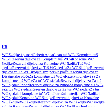
HR
WC školjke i pisoari
Geberit AquaClean tuš WC-i
Kompletni tuš
WC-i
Rezervni dijelovi za Kompletni tuš WC-i
Konzolne WC
školjke
Rezervni dijelovi za Konzolne WC školjke
Tuš WC
sjedala
Rezervni dijelovi za Tuš WC sjedala
Za WC školjke
Rezervni
dijelovi za Za WC školjke
Dizajnerske ploče
Rezervni dijelovi za
Dizajnerske ploče
Za kompletne tuš WC-e
Rezervni dijelovi za Za
kompletne tuš WC-e
Za tuš WC sjedala
Rezervni dijelovi za Za tuš
WC sjedala
Pribor
Rezervni dijelovi za Pribor
Za kompletne tuš WC-
e
Za tuš WC sjedala
Rezervni dijelovi za Za tuš WC sjedala
Za tuš
WC sjedala i kompletne tuš WC-e
Potrošni materijali
WC školjke i
WC sjedala
Konzolne WC školjke
Rezervni dijelovi za Konzolne
WC školjke
WC školjke
Rezervni dijelovi za WC školjke
WC školjke
s funkcijom bidea
Rezervni dijelovi za WC školjke s funkcijom