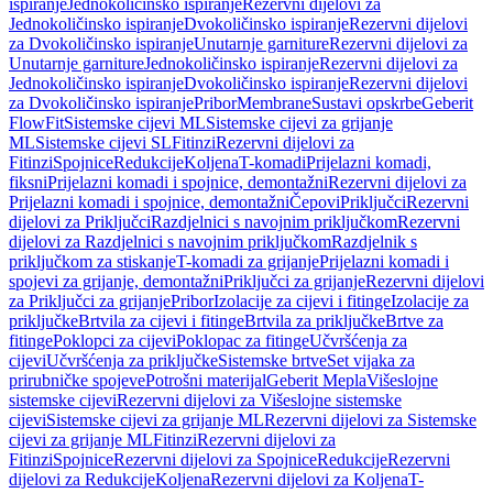
ispiranje
Jednokoličinsko ispiranje
Rezervni dijelovi za
Jednokoličinsko ispiranje
Dvokoličinsko ispiranje
Rezervni dijelovi
za Dvokoličinsko ispiranje
Unutarnje garniture
Rezervni dijelovi za
Unutarnje garniture
Jednokoličinsko ispiranje
Rezervni dijelovi za
Jednokoličinsko ispiranje
Dvokoličinsko ispiranje
Rezervni dijelovi
za Dvokoličinsko ispiranje
Pribor
Membrane
Sustavi opskrbe
Geberit
FlowFit
Sistemske cijevi ML
Sistemske cijevi za grijanje
ML
Sistemske cijevi SL
Fitinzi
Rezervni dijelovi za
Fitinzi
Spojnice
Redukcije
Koljena
T-komadi
Prijelazni komadi,
fiksni
Prijelazni komadi i spojnice, demontažni
Rezervni dijelovi za
Prijelazni komadi i spojnice, demontažni
Čepovi
Priključci
Rezervni
dijelovi za Priključci
Razdjelnici s navojnim priključkom
Rezervni
dijelovi za Razdjelnici s navojnim priključkom
Razdjelnik s
priključkom za stiskanje
T-komadi za grijanje
Prijelazni komadi i
spojevi za grijanje, demontažni
Priključci za grijanje
Rezervni dijelovi
za Priključci za grijanje
Pribor
Izolacije za cijevi i fitinge
Izolacije za
priključke
Brtvila za cijevi i fitinge
Brtvila za priključke
Brtve za
fitinge
Poklopci za cijevi
Poklopac za fitinge
Učvršćenja za
cijevi
Učvršćenja za priključke
Sistemske brtve
Set vijaka za
prirubničke spojeve
Potrošni materijal
Geberit Mepla
Višeslojne
sistemske cijevi
Rezervni dijelovi za Višeslojne sistemske
cijevi
Sistemske cijevi za grijanje ML
Rezervni dijelovi za Sistemske
cijevi za grijanje ML
Fitinzi
Rezervni dijelovi za
Fitinzi
Spojnice
Rezervni dijelovi za Spojnice
Redukcije
Rezervni
dijelovi za Redukcije
Koljena
Rezervni dijelovi za Koljena
T-