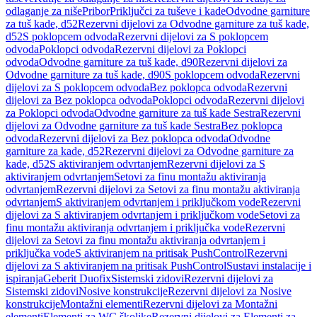
odlaganje za niše
Pribor
Priključci za tuševe i kade
Odvodne garniture
za tuš kade, d52
Rezervni dijelovi za Odvodne garniture za tuš kade,
d52
S poklopcem odvoda
Rezervni dijelovi za S poklopcem
odvoda
Poklopci odvoda
Rezervni dijelovi za Poklopci
odvoda
Odvodne garniture za tuš kade, d90
Rezervni dijelovi za
Odvodne garniture za tuš kade, d90
S poklopcem odvoda
Rezervni
dijelovi za S poklopcem odvoda
Bez poklopca odvoda
Rezervni
dijelovi za Bez poklopca odvoda
Poklopci odvoda
Rezervni dijelovi
za Poklopci odvoda
Odvodne garniture za tuš kade Sestra
Rezervni
dijelovi za Odvodne garniture za tuš kade Sestra
Bez poklopca
odvoda
Rezervni dijelovi za Bez poklopca odvoda
Odvodne
garniture za kade, d52
Rezervni dijelovi za Odvodne garniture za
kade, d52
S aktiviranjem odvrtanjem
Rezervni dijelovi za S
aktiviranjem odvrtanjem
Setovi za finu montažu aktiviranja
odvrtanjem
Rezervni dijelovi za Setovi za finu montažu aktiviranja
odvrtanjem
S aktiviranjem odvrtanjem i priključkom vode
Rezervni
dijelovi za S aktiviranjem odvrtanjem i priključkom vode
Setovi za
finu montažu aktiviranja odvrtanjem i priključka vode
Rezervni
dijelovi za Setovi za finu montažu aktiviranja odvrtanjem i
priključka vode
S aktiviranjem na pritisak PushControl
Rezervni
dijelovi za S aktiviranjem na pritisak PushControl
Sustavi instalacije i
ispiranja
Geberit Duofix
Sistemski zidovi
Rezervni dijelovi za
Sistemski zidovi
Nosive konstrukcije
Rezervni dijelovi za Nosive
konstrukcije
Montažni elementi
Rezervni dijelovi za Montažni
elementi
Elementi za WC školjke
Rezervni dijelovi za Elementi za