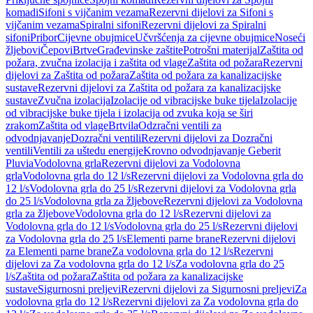
komadi
Sifoni s vijčanim vezama
Rezervni dijelovi za Sifoni s
vijčanim vezama
Spiralni sifoni
Rezervni dijelovi za Spiralni
sifoni
Pribor
Cijevne obujmice
Učvršćenja za cijevne obujmice
Noseći
žljebovi
Čepovi
Brtve
Građevinske zaštite
Potrošni materijal
Zaštita od
požara, zvučna izolacija i zaštita od vlage
Zaštita od požara
Rezervni
dijelovi za Zaštita od požara
Zaštita od požara za kanalizacijske
sustave
Rezervni dijelovi za Zaštita od požara za kanalizacijske
sustave
Zvučna izolacija
Izolacije od vibracijske buke tijela
Izolacije
od vibracijske buke tijela i izolacija od zvuka koja se širi
zrakom
Zaštita od vlage
Brtvila
Odzračni ventili za
odvodnjavanje
Dozračni ventili
Rezervni dijelovi za Dozračni
ventili
Ventili za uštedu energije
Krovno odvodnjavanje Geberit
Pluvia
Vodolovna grla
Rezervni dijelovi za Vodolovna
grla
Vodolovna grla do 12 l/s
Rezervni dijelovi za Vodolovna grla do
12 l/s
Vodolovna grla do 25 l/s
Rezervni dijelovi za Vodolovna grla
do 25 l/s
Vodolovna grla za žljebove
Rezervni dijelovi za Vodolovna
grla za žljebove
Vodolovna grla do 12 l/s
Rezervni dijelovi za
Vodolovna grla do 12 l/s
Vodolovna grla do 25 l/s
Rezervni dijelovi
za Vodolovna grla do 25 l/s
Elementi parne brane
Rezervni dijelovi
za Elementi parne brane
Za vodolovna grla do 12 l/s
Rezervni
dijelovi za Za vodolovna grla do 12 l/s
Za vodolovna grla do 25
l/s
Zaštita od požara
Zaštita od požara za kanalizacijske
sustave
Sigurnosni preljevi
Rezervni dijelovi za Sigurnosni preljevi
Za
vodolovna grla do 12 l/s
Rezervni dijelovi za Za vodolovna grla do