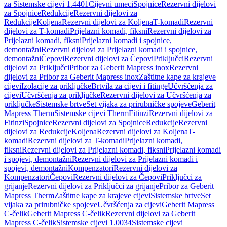
za Sistemske cijevi 1.4401
Cijevni umeci
Spojnice
Rezervni dijelovi
za Spojnice
Redukcije
Rezervni dijelovi za
Redukcije
Koljena
Rezervni dijelovi za Koljena
T-komadi
Rezervni
dijelovi za T-komadi
Prijelazni komadi, fiksni
Rezervni dijelovi za
Prijelazni komadi, fiksni
Prijelazni komadi i spojnice,
demontažni
Rezervni dijelovi za Prijelazni komadi i spojnice,
demontažni
Čepovi
Rezervni dijelovi za Čepovi
Priključci
Rezervni
dijelovi za Priključci
Pribor za Geberit Mapress inox
Rezervni
dijelovi za Pribor za Geberit Mapress inox
Zaštitne kape za krajeve
cijevi
Izolacije za priključke
Brtvila za cijevi i fitinge
Učvršćenja za
cijevi
Učvršćenja za priključke
Rezervni dijelovi za Učvršćenja za
priključke
Sistemske brtve
Set vijaka za prirubničke spojeve
Geberit
Mapress Therm
Sistemske cijevi Therm
Fitinzi
Rezervni dijelovi za
Fitinzi
Spojnice
Rezervni dijelovi za Spojnice
Redukcije
Rezervni
dijelovi za Redukcije
Koljena
Rezervni dijelovi za Koljena
T-
komadi
Rezervni dijelovi za T-komadi
Prijelazni komadi,
fiksni
Rezervni dijelovi za Prijelazni komadi, fiksni
Prijelazni komadi
i spojevi, demontažni
Rezervni dijelovi za Prijelazni komadi i
spojevi, demontažni
Kompenzatori
Rezervni dijelovi za
Kompenzatori
Čepovi
Rezervni dijelovi za Čepovi
Priključci za
grijanje
Rezervni dijelovi za Priključci za grijanje
Pribor za Geberit
Mapress Therm
Zaštitne kape za krajeve cijevi
Sistemske brtve
Set
vijaka za prirubničke spojeve
Učvršćenja za cijevi
Geberit Mapress
C-čelik
Geberit Mapress C-čelik
Rezervni dijelovi za Geberit
Mapress C-čelik
Sistemske cijevi 1.0034
Sistemske cijevi