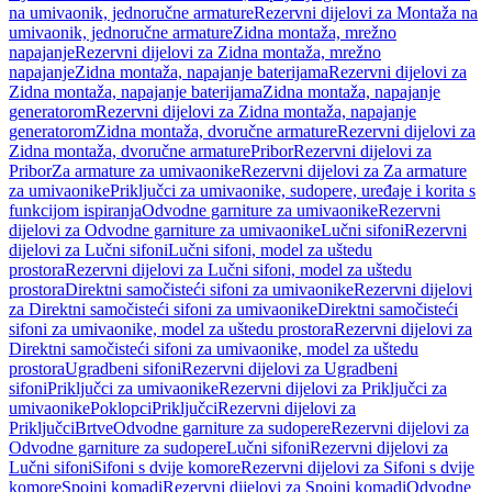
na umivaonik, jednoručne armature
Rezervni dijelovi za Montaža na
umivaonik, jednoručne armature
Zidna montaža, mrežno
napajanje
Rezervni dijelovi za Zidna montaža, mrežno
napajanje
Zidna montaža, napajanje baterijama
Rezervni dijelovi za
Zidna montaža, napajanje baterijama
Zidna montaža, napajanje
generatorom
Rezervni dijelovi za Zidna montaža, napajanje
generatorom
Zidna montaža, dvoručne armature
Rezervni dijelovi za
Zidna montaža, dvoručne armature
Pribor
Rezervni dijelovi za
Pribor
Za armature za umivaonike
Rezervni dijelovi za Za armature
za umivaonike
Priključci za umivaonike, sudopere, uređaje i korita s
funkcijom ispiranja
Odvodne garniture za umivaonike
Rezervni
dijelovi za Odvodne garniture za umivaonike
Lučni sifoni
Rezervni
dijelovi za Lučni sifoni
Lučni sifoni, model za uštedu
prostora
Rezervni dijelovi za Lučni sifoni, model za uštedu
prostora
Direktni samočisteći sifoni za umivaonike
Rezervni dijelovi
za Direktni samočisteći sifoni za umivaonike
Direktni samočisteći
sifoni za umivaonike, model za uštedu prostora
Rezervni dijelovi za
Direktni samočisteći sifoni za umivaonike, model za uštedu
prostora
Ugradbeni sifoni
Rezervni dijelovi za Ugradbeni
sifoni
Priključci za umivaonike
Rezervni dijelovi za Priključci za
umivaonike
Poklopci
Priključci
Rezervni dijelovi za
Priključci
Brtve
Odvodne garniture za sudopere
Rezervni dijelovi za
Odvodne garniture za sudopere
Lučni sifoni
Rezervni dijelovi za
Lučni sifoni
Sifoni s dvije komore
Rezervni dijelovi za Sifoni s dvije
komore
Spojni komadi
Rezervni dijelovi za Spojni komadi
Odvodne