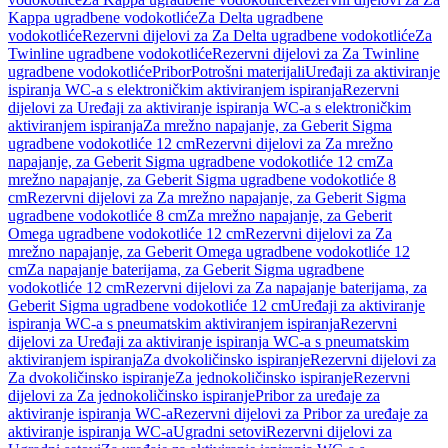
Kappa ugradbene vodokotliće
Za Delta ugradbene
vodokotliće
Rezervni dijelovi za Za Delta ugradbene vodokotliće
Za
Twinline ugradbene vodokotliće
Rezervni dijelovi za Za Twinline
ugradbene vodokotliće
Pribor
Potrošni materijali
Uređaji za aktiviranje
ispiranja WC-a s elektroničkim aktiviranjem ispiranja
Rezervni
dijelovi za Uređaji za aktiviranje ispiranja WC-a s elektroničkim
aktiviranjem ispiranja
Za mrežno napajanje, za Geberit Sigma
ugradbene vodokotliće 12 cm
Rezervni dijelovi za Za mrežno
napajanje, za Geberit Sigma ugradbene vodokotliće 12 cm
Za
mrežno napajanje, za Geberit Sigma ugradbene vodokotliće 8
cm
Rezervni dijelovi za Za mrežno napajanje, za Geberit Sigma
ugradbene vodokotliće 8 cm
Za mrežno napajanje, za Geberit
Omega ugradbene vodokotliće 12 cm
Rezervni dijelovi za Za
mrežno napajanje, za Geberit Omega ugradbene vodokotliće 12
cm
Za napajanje baterijama, za Geberit Sigma ugradbene
vodokotliće 12 cm
Rezervni dijelovi za Za napajanje baterijama, za
Geberit Sigma ugradbene vodokotliće 12 cm
Uređaji za aktiviranje
ispiranja WC-a s pneumatskim aktiviranjem ispiranja
Rezervni
dijelovi za Uređaji za aktiviranje ispiranja WC-a s pneumatskim
aktiviranjem ispiranja
Za dvokoličinsko ispiranje
Rezervni dijelovi za
Za dvokoličinsko ispiranje
Za jednokoličinsko ispiranje
Rezervni
dijelovi za Za jednokoličinsko ispiranje
Pribor za uređaje za
aktiviranje ispiranja WC-a
Rezervni dijelovi za Pribor za uređaje za
aktiviranje ispiranja WC-a
Ugradni setovi
Rezervni dijelovi za