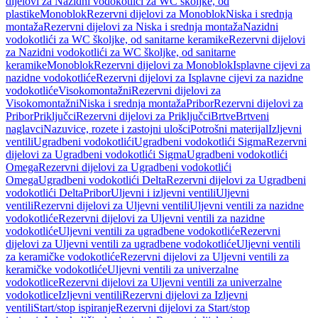
dijelovi za Nazidni vodokotlići za WC školjke, od
plastike
Monoblok
Rezervni dijelovi za Monoblok
Niska i srednja
montaža
Rezervni dijelovi za Niska i srednja montaža
Nazidni
vodokotlići za WC školjke, od sanitarne keramike
Rezervni dijelovi
za Nazidni vodokotlići za WC školjke, od sanitarne
keramike
Monoblok
Rezervni dijelovi za Monoblok
Isplavne cijevi za
nazidne vodokotliće
Rezervni dijelovi za Isplavne cijevi za nazidne
vodokotliće
Visokomontažni
Rezervni dijelovi za
Visokomontažni
Niska i srednja montaža
Pribor
Rezervni dijelovi za
Pribor
Priključci
Rezervni dijelovi za Priključci
Brtve
Brtveni
naglavci
Nazuvice, rozete i zastojni ulošci
Potrošni materijal
Izljevni
ventili
Ugradbeni vodokotlići
Ugradbeni vodokotlići Sigma
Rezervni
dijelovi za Ugradbeni vodokotlići Sigma
Ugradbeni vodokotlići
Omega
Rezervni dijelovi za Ugradbeni vodokotlići
Omega
Ugradbeni vodokotlići Delta
Rezervni dijelovi za Ugradbeni
vodokotlići Delta
Pribor
Uljevni i izljevni ventili
Uljevni
ventili
Rezervni dijelovi za Uljevni ventili
Uljevni ventili za nazidne
vodokotliće
Rezervni dijelovi za Uljevni ventili za nazidne
vodokotliće
Uljevni ventili za ugradbene vodokotliće
Rezervni
dijelovi za Uljevni ventili za ugradbene vodokotliće
Uljevni ventili
za keramičke vodokotliće
Rezervni dijelovi za Uljevni ventili za
keramičke vodokotliće
Uljevni ventili za univerzalne
vodokotlice
Rezervni dijelovi za Uljevni ventili za univerzalne
vodokotlice
Izljevni ventili
Rezervni dijelovi za Izljevni
ventili
Start/stop ispiranje
Rezervni dijelovi za Start/stop