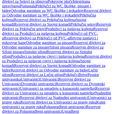
dijelovi za Setovi za obnovu
Pokrovne ploče
Integrirana
upravljanja
Pomagala
Priključci za WC školjke, pisoare i
bidee
Odvodne garniture za WC školjke i trokadere
Rezervni dijelovi
za Odvodne garniture za WC školjke i trokadere
Priključna
koljena
Rezervni dijelovi za Priključna koljena
Spojni
komadi
Rezervni dijelovi za Spojni komadi
Priključni setovi
Rezervni
dijelovi za Priključni setovi
Produžeci za isplavna koljena
Rezervni
dijelovi za Produžeci za isplavna koljena
Priključci od PVC-
a
Rezervni dijelovi za Priključci od PVC-a
Brtveni naglavci i
pokrovne kape
Odvodne garniture za pisoare
Rezervni dijelovi za
Odvodne garniture za pisoare
Sifoni pisoara
Rezervni dijelovi za
Sifoni pisoara
Spiralni sifoni
Rezervni dijelovi za Spiralni
sifoni
Produžeci za isplavne cijevi i isplavna koljena
Rezervni dijelovi
za Produžeci za isplavne cijevi i isplavna koljena
Spojni
komadi
Rezervni dijelovi za Spojni komadi
Odvodne garniture za
bidee
Rezervni dijelovi za Odvodne garniture za bidee
Lučni
sifoni
Rezervni dijelovi za Lučni sifoni
Priključci
Brtve
Prostor
umivaonika
Umivaonici
Umivaonici
Rezervni dijelovi za
Umivaonici
Dvostruki umivaonici
Rezervni dijelovi za Dvostruki
umivaonici
Umivaonici za ugradnju u kupaonski namještaj
Rezervni
dijelovi za Umivaonici za ugradnju u kupaonski namještaj
Nadpultni
umivaonici
Rezervni dijelovi za Nadpultni umivaonici
Umivaonici za
pranje ruku
Rezervni dijelovi za Umivaonici za pranje ruku
Kutni
umivaonici za pranje ruku
Poluugradbeni umivaonici
Rezervni
dijelovi za Poluugradbeni umivaonici
Ugradbeni