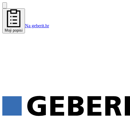
Na geberit.hr
Moji popisi