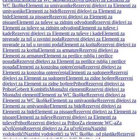
WC školjke
Elementi za umivaonike
Rezervni dijelovi za Elementi za
umivaonike
Elementi za bide
Rezervni dijelovi za Elementi za
bide
Elementi za pisoare
Rezervni dijelovi za Elementi za
pisoare
Elementi za tuševe sa zidnim odvodom
Rezervni dijelovi za
Elementi za tuševe sa zidnim odvodom
Elementi za tuševe i
kade
Rezervni dijelovi za Elementi za tuševe i kade
Elementi za
pregrade za tuš u ravnini poda
Rezervni dijelovi za Elementi za
pregrade za tuš u ravnini poda
Elementi za korita
Rezervni dijelovi za
Elementi za korita
Elementi za armature
Rezervni dijelovi za
Elementi za armature
Elementi za perilice rublja i perilice
posuđa
Rezervni dijelovi za Elementi za perilice rublja i perilice
posuđa
Elementi za konzolna opterećenja
Rezervni dijelovi za
Elementi za konzolna opterećenja
Elementi za sudopere
Rezervni
dijelovi za Elementi za sudopere
Elementi za zidne bojlere
Rezervni
dijelovi za Elementi za zidne bojlere
Pribor
Rezervni dijelovi za
Pribor
Geberit Kombifix
Montažni elementi
Rezervni dijelovi za
Montažni elementi
Elementi za WC školjke
Rezervni dijelovi za
Elementi za WC školjke
Elementi za umivaonike
Rezervni dijelovi za
Elementi za umivaonike
Elementi za bide
Rezervni dijelovi za
Elementi za bide
Elementi za pisoare
Rezervni dijelovi za Elementi za
pisoare
Elementi za tuševe
Rezervni dijelovi za Elementi za
tuševe
Pribor
Rezervni dijelovi za Pribor
Za elemente WC-a
Za
učvršćenja
Rezervni dijelovi za Za učvršćenja
Nazidni
vodokotlići
Nazidni vodokotlići za WC školjke, od plastike
Rezervni