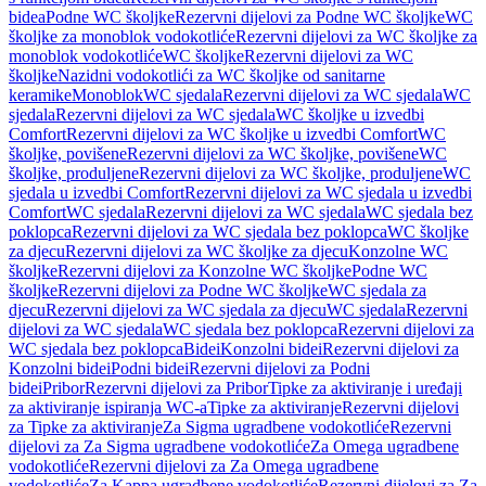
bidea
Podne WC školjke
Rezervni dijelovi za Podne WC školjke
WC
školjke za monoblok vodokotliće
Rezervni dijelovi za WC školjke za
monoblok vodokotliće
WC školjke
Rezervni dijelovi za WC
školjke
Nazidni vodokotlići za WC školjke od sanitarne
keramike
Monoblok
WC sjedala
Rezervni dijelovi za WC sjedala
WC
sjedala
Rezervni dijelovi za WC sjedala
WC školjke u izvedbi
Comfort
Rezervni dijelovi za WC školjke u izvedbi Comfort
WC
školjke, povišene
Rezervni dijelovi za WC školjke, povišene
WC
školjke, produljene
Rezervni dijelovi za WC školjke, produljene
WC
sjedala u izvedbi Comfort
Rezervni dijelovi za WC sjedala u izvedbi
Comfort
WC sjedala
Rezervni dijelovi za WC sjedala
WC sjedala bez
poklopca
Rezervni dijelovi za WC sjedala bez poklopca
WC školjke
za djecu
Rezervni dijelovi za WC školjke za djecu
Konzolne WC
školjke
Rezervni dijelovi za Konzolne WC školjke
Podne WC
školjke
Rezervni dijelovi za Podne WC školjke
WC sjedala za
djecu
Rezervni dijelovi za WC sjedala za djecu
WC sjedala
Rezervni
dijelovi za WC sjedala
WC sjedala bez poklopca
Rezervni dijelovi za
WC sjedala bez poklopca
Bidei
Konzolni bidei
Rezervni dijelovi za
Konzolni bidei
Podni bidei
Rezervni dijelovi za Podni
bidei
Pribor
Rezervni dijelovi za Pribor
Tipke za aktiviranje i uređaji
za aktiviranje ispiranja WC-a
Tipke za aktiviranje
Rezervni dijelovi
za Tipke za aktiviranje
Za Sigma ugradbene vodokotliće
Rezervni
dijelovi za Za Sigma ugradbene vodokotliće
Za Omega ugradbene
vodokotliće
Rezervni dijelovi za Za Omega ugradbene
vodokotliće
Za Kappa ugradbene vodokotliće
Rezervni dijelovi za Za