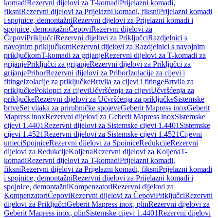
komadi
Rezervni dijelovi za T-komadi
Prijelazni komadi,
fiksni
Rezervni dijelovi za Prijelazni komadi, fiksni
Prijelazni komadi
i spojnice, demontažni
Rezervni dijelovi za Prijelazni komadi i
spojnice, demontažni
Čepovi
Rezervni dijelovi za
Čepovi
Priključci
Rezervni dijelovi za Priključci
Razdjelnici s
navojnim priključkom
Rezervni dijelovi za Razdjelnici s navojnim
priključkom
T-komadi za grijanje
Rezervni dijelovi za T-komadi za
grijanje
Priključci za grijanje
Rezervni dijelovi za Priključci za
grijanje
Pribor
Rezervni dijelovi za Pribor
Izolacije za cijevi i
fitinge
Izolacije za priključke
Brtvila za cijevi i fitinge
Brtvila za
priključke
Poklopci za cijevi
Učvršćenja za cijevi
Učvršćenja za
priključke
Rezervni dijelovi za Učvršćenja za priključke
Sistemske
brtve
Set vijaka za prirubničke spojeve
Geberit Mapress inox
Geberit
Mapress inox
Rezervni dijelovi za Geberit Mapress inox
Sistemske
cijevi 1.4401
Rezervni dijelovi za Sistemske cijevi 1.4401
Sistemske
cijevi 1.4521
Rezervni dijelovi za Sistemske cijevi 1.4521
Cijevni
umeci
Spojnice
Rezervni dijelovi za Spojnice
Redukcije
Rezervni
dijelovi za Redukcije
Koljena
Rezervni dijelovi za Koljena
T-
komadi
Rezervni dijelovi za T-komadi
Prijelazni komadi,
fiksni
Rezervni dijelovi za Prijelazni komadi, fiksni
Prijelazni komadi
i spojnice, demontažni
Rezervni dijelovi za Prijelazni komadi i
spojnice, demontažni
Kompenzatori
Rezervni dijelovi za
Kompenzatori
Čepovi
Rezervni dijelovi za Čepovi
Priključci
Rezervni
dijelovi za Priključci
Geberit Mapress inox, plin
Rezervni dijelovi za
Geberit Mapress inox, plin
Sistemske cijevi 1.4401
Rezervni dijelovi