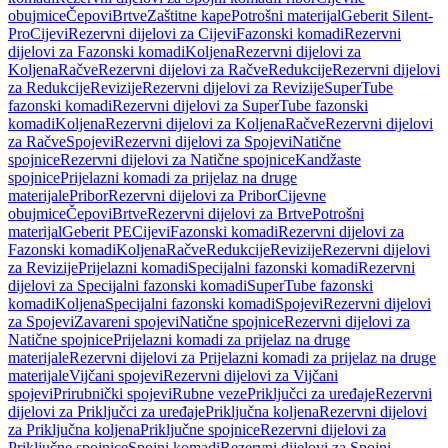
obujmice
Čepovi
Brtve
Zaštitne kape
Potrošni materijal
Geberit Silent-
Pro
Cijevi
Rezervni dijelovi za Cijevi
Fazonski komadi
Rezervni
dijelovi za Fazonski komadi
Koljena
Rezervni dijelovi za
Koljena
Račve
Rezervni dijelovi za Račve
Redukcije
Rezervni dijelovi
za Redukcije
Revizije
Rezervni dijelovi za Revizije
SuperTube
fazonski komadi
Rezervni dijelovi za SuperTube fazonski
komadi
Koljena
Rezervni dijelovi za Koljena
Račve
Rezervni dijelovi
za Račve
Spojevi
Rezervni dijelovi za Spojevi
Natične
spojnice
Rezervni dijelovi za Natične spojnice
Kandžaste
spojnice
Prijelazni komadi za prijelaz na druge
materijale
Pribor
Rezervni dijelovi za Pribor
Cijevne
obujmice
Čepovi
Brtve
Rezervni dijelovi za Brtve
Potrošni
materijal
Geberit PE
Cijevi
Fazonski komadi
Rezervni dijelovi za
Fazonski komadi
Koljena
Račve
Redukcije
Revizije
Rezervni dijelovi
za Revizije
Prijelazni komadi
Specijalni fazonski komadi
Rezervni
dijelovi za Specijalni fazonski komadi
SuperTube fazonski
komadi
Koljena
Specijalni fazonski komadi
Spojevi
Rezervni dijelovi
za Spojevi
Zavareni spojevi
Natične spojnice
Rezervni dijelovi za
Natične spojnice
Prijelazni komadi za prijelaz na druge
materijale
Rezervni dijelovi za Prijelazni komadi za prijelaz na druge
materijale
Vijčani spojevi
Rezervni dijelovi za Vijčani
spojevi
Prirubnički spojevi
Rubne veze
Priključci za uređaje
Rezervni
dijelovi za Priključci za uređaje
Priključna koljena
Rezervni dijelovi
za Priključna koljena
Priključne spojnice
Rezervni dijelovi za
Priključne spojnice
Spojni komadi
Rezervni dijelovi za Spojni