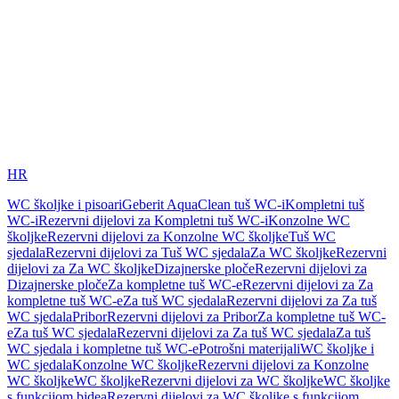
HR
WC školjke i pisoari
Geberit AquaClean tuš WC-i
Kompletni tuš
WC-i
Rezervni dijelovi za Kompletni tuš WC-i
Konzolne WC
školjke
Rezervni dijelovi za Konzolne WC školjke
Tuš WC
sjedala
Rezervni dijelovi za Tuš WC sjedala
Za WC školjke
Rezervni
dijelovi za Za WC školjke
Dizajnerske ploče
Rezervni dijelovi za
Dizajnerske ploče
Za kompletne tuš WC-e
Rezervni dijelovi za Za
kompletne tuš WC-e
Za tuš WC sjedala
Rezervni dijelovi za Za tuš
WC sjedala
Pribor
Rezervni dijelovi za Pribor
Za kompletne tuš WC-
e
Za tuš WC sjedala
Rezervni dijelovi za Za tuš WC sjedala
Za tuš
WC sjedala i kompletne tuš WC-e
Potrošni materijali
WC školjke i
WC sjedala
Konzolne WC školjke
Rezervni dijelovi za Konzolne
WC školjke
WC školjke
Rezervni dijelovi za WC školjke
WC školjke
s funkcijom bidea
Rezervni dijelovi za WC školjke s funkcijom