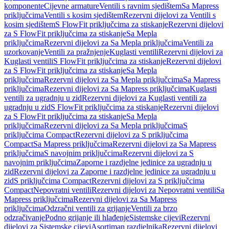
komponente
Cijevne armature
Ventili s ravnim sjedištem
Sa Mapress
priključcima
Ventili s kosim sjedištem
Rezervni dijelovi za Ventili s
kosim sjedištem
S FlowFit priključcima za stiskanje
Rezervni dijelovi
za S FlowFit priključcima za stiskanje
Sa Mepla
priključcima
Rezervni dijelovi za Sa Mepla priključcima
Ventili za
uzorkovanje
Ventili za pražnjenje
Kuglasti ventili
Rezervni dijelovi za
Kuglasti ventili
S FlowFit priključcima za stiskanje
Rezervni dijelovi
za S FlowFit priključcima za stiskanje
Sa Mepla
priključcima
Rezervni dijelovi za Sa Mepla priključcima
Sa Mapress
priključcima
Rezervni dijelovi za Sa Mapress priključcima
Kuglasti
ventili za ugradnju u zid
Rezervni dijelovi za Kuglasti ventili za
ugradnju u zid
S FlowFit priključcima za stiskanje
Rezervni dijelovi
za S FlowFit priključcima za stiskanje
Sa Mepla
priključcima
Rezervni dijelovi za Sa Mepla priključcima
S
priključcima Compact
Rezervni dijelovi za S priključcima
Compact
Sa Mapress priključcima
Rezervni dijelovi za Sa Mapress
priključcima
S navojnim priključcima
Rezervni dijelovi za S
navojnim priključcima
Zaporne i razdjelne jedinice za ugradnju u
zid
Rezervni dijelovi za Zaporne i razdjelne jedinice za ugradnju u
zid
S priključcima Compact
Rezervni dijelovi za S priključcima
Compact
Nepovratni ventili
Rezervni dijelovi za Nepovratni ventili
Sa
Mapress priključcima
Rezervni dijelovi za Sa Mapress
priključcima
Odzračni ventili za grijanje
Ventili za brzo
odzračivanje
Podno grijanje ili hlađenje
Sistemske cijevi
Rezervni
dijelovi za Sistemske cijevi
Asortiman razdjelnika
Rezervni dijelovi