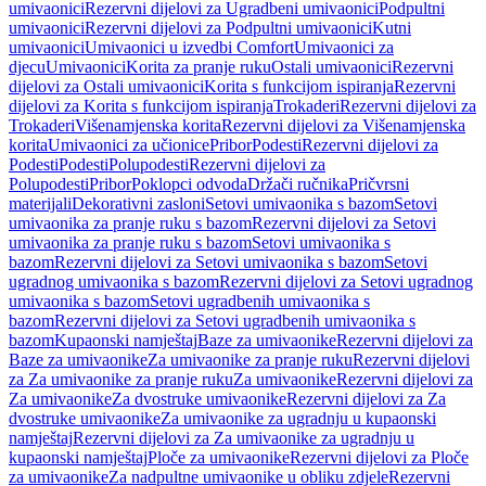
umivaonici
Rezervni dijelovi za Ugradbeni umivaonici
Podpultni
umivaonici
Rezervni dijelovi za Podpultni umivaonici
Kutni
umivaonici
Umivaonici u izvedbi Comfort
Umivaonici za
djecu
Umivaonici
Korita za pranje ruku
Ostali umivaonici
Rezervni
dijelovi za Ostali umivaonici
Korita s funkcijom ispiranja
Rezervni
dijelovi za Korita s funkcijom ispiranja
Trokaderi
Rezervni dijelovi za
Trokaderi
Višenamjenska korita
Rezervni dijelovi za Višenamjenska
korita
Umivaonici za učionice
Pribor
Podesti
Rezervni dijelovi za
Podesti
Podesti
Polupodesti
Rezervni dijelovi za
Polupodesti
Pribor
Poklopci odvoda
Držači ručnika
Pričvrsni
materijali
Dekorativni zasloni
Setovi umivaonika s bazom
Setovi
umivaonika za pranje ruku s bazom
Rezervni dijelovi za Setovi
umivaonika za pranje ruku s bazom
Setovi umivaonika s
bazom
Rezervni dijelovi za Setovi umivaonika s bazom
Setovi
ugradnog umivaonika s bazom
Rezervni dijelovi za Setovi ugradnog
umivaonika s bazom
Setovi ugradbenih umivaonika s
bazom
Rezervni dijelovi za Setovi ugradbenih umivaonika s
bazom
Kupaonski namještaj
Baze za umivaonike
Rezervni dijelovi za
Baze za umivaonike
Za umivaonike za pranje ruku
Rezervni dijelovi
za Za umivaonike za pranje ruku
Za umivaonike
Rezervni dijelovi za
Za umivaonike
Za dvostruke umivaonike
Rezervni dijelovi za Za
dvostruke umivaonike
Za umivaonike za ugradnju u kupaonski
namještaj
Rezervni dijelovi za Za umivaonike za ugradnju u
kupaonski namještaj
Ploče za umivaonike
Rezervni dijelovi za Ploče
za umivaonike
Za nadpultne umivaonike u obliku zdjele
Rezervni