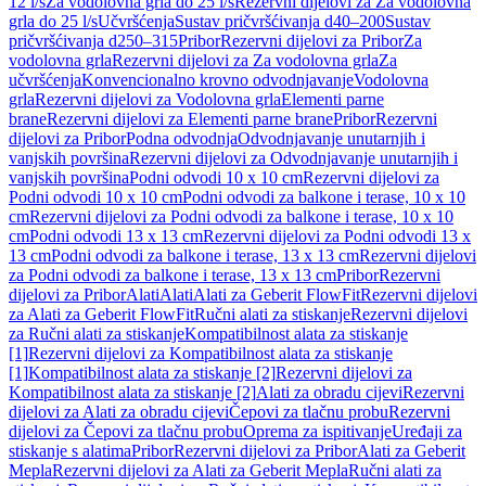
12 l/s
Za vodolovna grla do 25 l/s
Rezervni dijelovi za Za vodolovna
grla do 25 l/s
Učvršćenja
Sustav pričvršćivanja d40–200
Sustav
pričvršćivanja d250–315
Pribor
Rezervni dijelovi za Pribor
Za
vodolovna grla
Rezervni dijelovi za Za vodolovna grla
Za
učvršćenja
Konvencionalno krovno odvodnjavanje
Vodolovna
grla
Rezervni dijelovi za Vodolovna grla
Elementi parne
brane
Rezervni dijelovi za Elementi parne brane
Pribor
Rezervni
dijelovi za Pribor
Podna odvodnja
Odvodnjavanje unutarnjih i
vanjskih površina
Rezervni dijelovi za Odvodnjavanje unutarnjih i
vanjskih površina
Podni odvodi 10 x 10 cm
Rezervni dijelovi za
Podni odvodi 10 x 10 cm
Podni odvodi za balkone i terase, 10 x 10
cm
Rezervni dijelovi za Podni odvodi za balkone i terase, 10 x 10
cm
Podni odvodi 13 x 13 cm
Rezervni dijelovi za Podni odvodi 13 x
13 cm
Podni odvodi za balkone i terase, 13 x 13 cm
Rezervni dijelovi
za Podni odvodi za balkone i terase, 13 x 13 cm
Pribor
Rezervni
dijelovi za Pribor
Alati
Alati
Alati za Geberit FlowFit
Rezervni dijelovi
za Alati za Geberit FlowFit
Ručni alati za stiskanje
Rezervni dijelovi
za Ručni alati za stiskanje
Kompatibilnost alata za stiskanje
[1]
Rezervni dijelovi za Kompatibilnost alata za stiskanje
[1]
Kompatibilnost alata za stiskanje [2]
Rezervni dijelovi za
Kompatibilnost alata za stiskanje [2]
Alati za obradu cijevi
Rezervni
dijelovi za Alati za obradu cijevi
Čepovi za tlačnu probu
Rezervni
dijelovi za Čepovi za tlačnu probu
Oprema za ispitivanje
Uređaji za
stiskanje s alatima
Pribor
Rezervni dijelovi za Pribor
Alati za Geberit
Mepla
Rezervni dijelovi za Alati za Geberit Mepla
Ručni alati za