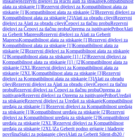
stiskanje
Rezervni dijelovi za Ručni alati za stiskanje
Kompatibilnost
alata za stiskanje [1]
Rezervni dijelovi za Kompatibilnost alata za
stiskanje [1]
Kompatibilnost alata za stiskanje [2]
Rezervni dijelovi za
Kompatibilnost alata za stiskanje [2]
Alati za obradu cijevi
Rezervni
dijelovi za Alati za obradu cijevi
Čepovi za tlačnu probu
Rezervni
dijelovi za Čepovi za tlačnu probu
Oprema za ispitivanje
Pribor
Alati
za Geberit Mapress
Rezervni dijelovi za Alati za Geberit
Mapress
Kompatibilnost alata za stiskanje [1]
Rezervni dijelovi za
Kompatibilnost alata za stiskanje [1]
Kompatibilnost alata za
stiskanje [2]
Rezervni dijelovi za Kompatibilnost alata za stiskanje
[2]
Kompatibilnost alata za stiskanje [1] / [2]
Rezervni dijelovi za
Kompatibilnost alata za stiskanje [1] / [2]
Kompatibilnost alata za
stiskanje [2XL]
Rezervni dijelovi za Kompatibilnost alata za
stiskanje [2XL]
Kompatibilnost alata za stiskanje [3]
Rezervni
dijelovi za Kompatibilnost alata za stiskanje [3]
Alati za obradu
cijevi
Rezervni dijelovi za Alati za obradu cijevi
Čepovi za tlačnu
probu
Rezervni dijelovi za Čepovi za tlačnu probu
Oprema za
ispitivanje
Rezervni dijelovi za Oprema za ispitivanje
Pribor
Uređaji
za stiskanje
Rezervni dijelovi za Uređaji za stiskanje
Kompatibilnost
uređaja za stiskanje [1]
Rezervni dijelovi za Kompatibilnost uređaja
za stiskanje [1]
Kompatibilnost uređaja za stiskanje [2]
Rezervni
dijelovi za Kompatibilnost uređaja za stiskanje [2]
Kompatibilnost
uređaja za stiskanje [2XL]
Rezervni dijelovi za Kompatibilnost
uređaja za stiskanje [2XL]
Za Geberit podno grijanje i hlađenje
površina
Stalci za polaganje cijevi
Alati za Geberit Silent-db20 /