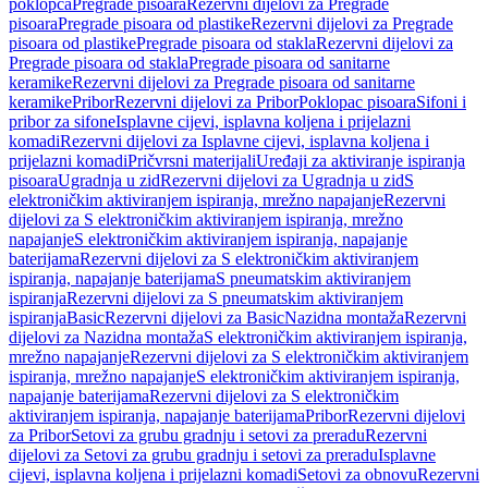
poklopca
Pregrade pisoara
Rezervni dijelovi za Pregrade
pisoara
Pregrade pisoara od plastike
Rezervni dijelovi za Pregrade
pisoara od plastike
Pregrade pisoara od stakla
Rezervni dijelovi za
Pregrade pisoara od stakla
Pregrade pisoara od sanitarne
keramike
Rezervni dijelovi za Pregrade pisoara od sanitarne
keramike
Pribor
Rezervni dijelovi za Pribor
Poklopac pisoara
Sifoni i
pribor za sifone
Isplavne cijevi, isplavna koljena i prijelazni
komadi
Rezervni dijelovi za Isplavne cijevi, isplavna koljena i
prijelazni komadi
Pričvrsni materijali
Uređaji za aktiviranje ispiranja
pisoara
Ugradnja u zid
Rezervni dijelovi za Ugradnja u zid
S
elektroničkim aktiviranjem ispiranja, mrežno napajanje
Rezervni
dijelovi za S elektroničkim aktiviranjem ispiranja, mrežno
napajanje
S elektroničkim aktiviranjem ispiranja, napajanje
baterijama
Rezervni dijelovi za S elektroničkim aktiviranjem
ispiranja, napajanje baterijama
S pneumatskim aktiviranjem
ispiranja
Rezervni dijelovi za S pneumatskim aktiviranjem
ispiranja
Basic
Rezervni dijelovi za Basic
Nazidna montaža
Rezervni
dijelovi za Nazidna montaža
S elektroničkim aktiviranjem ispiranja,
mrežno napajanje
Rezervni dijelovi za S elektroničkim aktiviranjem
ispiranja, mrežno napajanje
S elektroničkim aktiviranjem ispiranja,
napajanje baterijama
Rezervni dijelovi za S elektroničkim
aktiviranjem ispiranja, napajanje baterijama
Pribor
Rezervni dijelovi
za Pribor
Setovi za grubu gradnju i setovi za preradu
Rezervni
dijelovi za Setovi za grubu gradnju i setovi za preradu
Isplavne
cijevi, isplavna koljena i prijelazni komadi
Setovi za obnovu
Rezervni