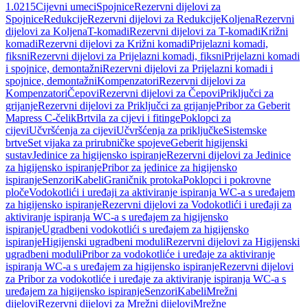
1.0215
Cijevni umeci
Spojnice
Rezervni dijelovi za
Spojnice
Redukcije
Rezervni dijelovi za Redukcije
Koljena
Rezervni
dijelovi za Koljena
T-komadi
Rezervni dijelovi za T-komadi
Križni
komadi
Rezervni dijelovi za Križni komadi
Prijelazni komadi,
fiksni
Rezervni dijelovi za Prijelazni komadi, fiksni
Prijelazni komadi
i spojnice, demontažni
Rezervni dijelovi za Prijelazni komadi i
spojnice, demontažni
Kompenzatori
Rezervni dijelovi za
Kompenzatori
Čepovi
Rezervni dijelovi za Čepovi
Priključci za
grijanje
Rezervni dijelovi za Priključci za grijanje
Pribor za Geberit
Mapress C-čelik
Brtvila za cijevi i fitinge
Poklopci za
cijevi
Učvršćenja za cijevi
Učvršćenja za priključke
Sistemske
brtve
Set vijaka za prirubničke spojeve
Geberit higijenski
sustav
Jedinice za higijensko ispiranje
Rezervni dijelovi za Jedinice
za higijensko ispiranje
Pribor za jedinice za higijensko
ispiranje
Senzori
Kabeli
Graničnik protoka
Poklopci i pokrovne
ploče
Vodokotlići i uređaji za aktiviranje ispiranja WC-a s uređajem
za higijensko ispiranje
Rezervni dijelovi za Vodokotlići i uređaji za
aktiviranje ispiranja WC-a s uređajem za higijensko
ispiranje
Ugradbeni vodokotlići s uređajem za higijensko
ispiranje
Higijenski ugradbeni moduli
Rezervni dijelovi za Higijenski
ugradbeni moduli
Pribor za vodokotliće i uređaje za aktiviranje
ispiranja WC-a s uređajem za higijensko ispiranje
Rezervni dijelovi
za Pribor za vodokotliće i uređaje za aktiviranje ispiranja WC-a s
uređajem za higijensko ispiranje
Senzori
Kabeli
Mrežni
dijelovi
Rezervni dijelovi za Mrežni dijelovi
Mrežne