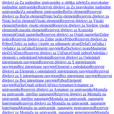
dijelovi za Za nadpultne umivaonike u obliku zdjele
Za pravokutne
nadpultne umivaonike
Rezervni dijelovi za Za pravokutne nadpultne
umivaonike
Za ugradbene umivaonike
Bočni elementi
Rezervni
dijelovi za Bočni elementi
Niski bočni elementi
Rezervni dijelovi za
Niski bočni elementi
Visoki elementi
Rezervni dijelovi za Visoki
elementi
Srednje visoki elementi
Rezervni dijelovi za Srednje visoki
elementi
Konzolni elementi
Rezervni dijelovi za Konzolni
elementi
Ostali namještaj
Rezervni dijelovi za Ostali namještaj
Zidne
police
Rezervni dijelovi za Zidne police
Pribor
Rezervni dijelovi za
Pribor
Ulošci za ladice i kutije za odlaganje stvari
Držači ručnika i
vješalice za ručnike
Elementi rasvjete
Ručke
Setovi nogu
Magnetne
ploče
Utičnice
Rezervni dijelovi za Utičnice
Ostali pribor
Ogledala i
elementi s ogledalom
Ogledala
Rezervni dijelovi za Ogledala
S
integriranom rasvjetom
Rezervni dijelovi za S integriranom
rasvjetom
Bez integrirane rasvjete
Elementi s ogledalom
Rezervni
dijelovi za Elementi s ogledalom
S integriranom rasvjetom
Rezervni
dijelovi za S integriranom rasvjetom
Bez integrirane rasvjete
Rezervni
dijelovi za Bez integrirane rasvjete
Pribor
Elementi
rasvjete
Ručke
Ostali pribor
Utičnice
Armature
Armature za
umivaonike
Rezervni dijelovi za Armature za umivaonike
Montaža
na umivaonik, mrežno napajanje
Rezervni dijelovi za Montaža na
umivaonik, mrežno napajanje
Montaža na umivaonik, napajanje
baterijama
Rezervni dijelovi za Montaža na umivaonik, napajanje
baterijama
Montaža na umivaonik, napajanje generatorom
Rezervni
dijelovi za Montaža na umivaonik, napajanje generatorom
Montaža