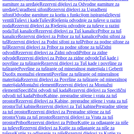
garniture za uređaje
Rezervni dijelovi za Odvodne garniture za
uređaje
Ugradbeni sifoni
Rezervni dijelovi za Ugradbeni
sifoni
Odvodne garniture za korita s funkcijom ispiranja
Izljevni
ventili
Tuševi i kade
Tuševi
Rješenja odvodnje za tuševe u razini
poda
Rezervni dijelovi za Rješenja odvodnje za tuševe u razini
poda
Tuš kanalice
Rezervni dijelovi za Tuš kanalice
Pribor za tuš
kanalice
Rezervni dijelovi za Pribor za tuš kanalice
Podni sifoni za
tuš
Rezervni dijelovi za Podni sifoni za tuš
Pribor za podne sifone za
tuš
Rezervni dijelovi za Pribor za podne sifone za tuš
Zidni
odvodi
Rezervni dijelovi za Zidni odvodi
Pribor za zidne
odvode
Rezervni dijelovi za Pribor za zidne odvode
Tuš kade i
površine za tuširanje
Rezervni dijelovi za Tuš kade i površine za
tuširanje
Površine za tuširanje od mineralnog materijala i Geberit
Duofix montažni elementi
Površine za tuširanje od mineralnog
materijala
Rezervni dijelovi za Površine za tuširanje od mineralnog
materijala
Montažni elementi
Rezervni dijelovi za Montažni
elementi
Specifični odvodi tuš kada
Rezervni dijelovi za Specifični
odvodi tuš kada
Pribor
Kabine, pregradne stijene i vrata za tuš
prostor
Rezervni dijelovi za Kabine, pregradne stijene i vrata za tuš
prostor
Tuš kabine
Rezervni dijelovi za Tuš kabine
Pregradne stijene
za tuš prostor
Rezervni dijelovi za Pregradne stijene za tuš
prostor
Vrata za tuš prostor
Rezervni dijelovi za Vrata za tuš
prostor
Pribor
Rezervni dijelovi za Pribor
Kutije za odlaganje za niše
za tuševe
Rezervni dijelovi za Kutije za odlaganje za niše za
tuševe
Kutije za odlaganje za niše
Rezervni dijelovi za Kutije za