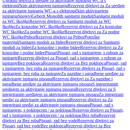
Ugradni setovi
Za uređaje za aktiviranje ispiranja WC-a s
elektroničkim aktiviranjem ispiranja
Rezervni dijelovi za Za uređaje
za aktiviranje ispiranja WC-a s elektroničkim aktiviranjem
ispiranja
Spojevi
Geberit Monolith sanitarni moduli
Sanitarni moduli
za WC školjke
Rezervni dijelovi za Sanitarni moduli za WC
školjke
Za konzolne WC školjke
Rezervni dijelovi za Za konzolne
WC školjke
Za podne WC školjke
Rezervni dijelovi za Za podne
WC školjke
Pribor
Rezervni dijelovi za Pribor
Potrošni
materijali
Sanitarni moduli za bidee
Rezervni dijelovi za Sanitarni
moduli za bidee
Za konzolne i podne bidee
Rezervni dijelovi za Za
konzolne i podne bidee
Pisoari
Pisoari, rad s ispiranjem, s rubom za
ispiranje
Rezervni dijelovi za Pisoari, rad s ispiranjem, s rubom za
ispiranje
Bez poklopca
Rezervni dijelovi za Bez poklopca
Pisoari, rad
s ispiranjem, bez ruba za ispiranje
Rezervni dijelovi za Pisoari, rad s
ispiranjem, bez ruba za ispiranje
Za nazidne i ugradbene uređaje za
aktiviranje ispiranja pisoara
Rezervni dijelovi za Za nazidne i
ugradbene uređaje za aktiviranje ispiranja pisoara
S integriranim
uređajem za aktiviranje ispiranja pisoara
Rezervni dijelovi za S
integriranim uređajem za aktiviranje ispiranja pisoara
Za integrirani
uređaj za aktiviranje ispiranja pisoara
Rezervni dijelovi za Za
integrirani uređaj za aktiviranje ispiranja pisoara
Pisoari, rad s
ispiranjem, s poklopcem / za poklopac
Rezervni dijelovi za Pisoari,
rad s ispiranjem, s poklopcem / za poklopac
Bez ruba
Rezervni
dijelovi za Bez ruba
Pisoari, rad bez vode
Rezervni dijelovi za
Pisoari, rad bez vode
Bez poklopca
Rezervni dijelovi za Bez