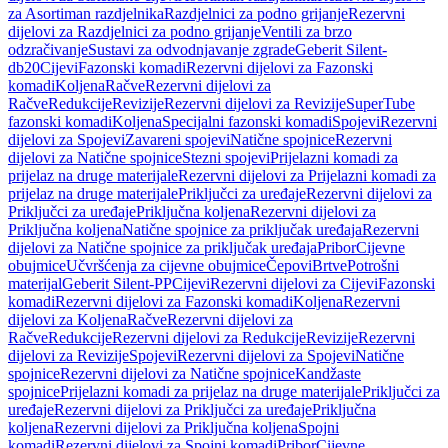
za Asortiman razdjelnika
Razdjelnici za podno grijanje
Rezervni
dijelovi za Razdjelnici za podno grijanje
Ventili za brzo
odzračivanje
Sustavi za odvodnjavanje zgrade
Geberit Silent-
db20
Cijevi
Fazonski komadi
Rezervni dijelovi za Fazonski
komadi
Koljena
Račve
Rezervni dijelovi za
Račve
Redukcije
Revizije
Rezervni dijelovi za Revizije
SuperTube
fazonski komadi
Koljena
Specijalni fazonski komadi
Spojevi
Rezervni
dijelovi za Spojevi
Zavareni spojevi
Natične spojnice
Rezervni
dijelovi za Natične spojnice
Stezni spojevi
Prijelazni komadi za
prijelaz na druge materijale
Rezervni dijelovi za Prijelazni komadi za
prijelaz na druge materijale
Priključci za uređaje
Rezervni dijelovi za
Priključci za uređaje
Priključna koljena
Rezervni dijelovi za
Priključna koljena
Natične spojnice za priključak uređaja
Rezervni
dijelovi za Natične spojnice za priključak uređaja
Pribor
Cijevne
obujmice
Učvršćenja za cijevne obujmice
Čepovi
Brtve
Potrošni
materijal
Geberit Silent-PP
Cijevi
Rezervni dijelovi za Cijevi
Fazonski
komadi
Rezervni dijelovi za Fazonski komadi
Koljena
Rezervni
dijelovi za Koljena
Račve
Rezervni dijelovi za
Račve
Redukcije
Rezervni dijelovi za Redukcije
Revizije
Rezervni
dijelovi za Revizije
Spojevi
Rezervni dijelovi za Spojevi
Natične
spojnice
Rezervni dijelovi za Natične spojnice
Kandžaste
spojnice
Prijelazni komadi za prijelaz na druge materijale
Priključci za
uređaje
Rezervni dijelovi za Priključci za uređaje
Priključna
koljena
Rezervni dijelovi za Priključna koljena
Spojni
komadi
Rezervni dijelovi za Spojni komadi
Pribor
Cijevne