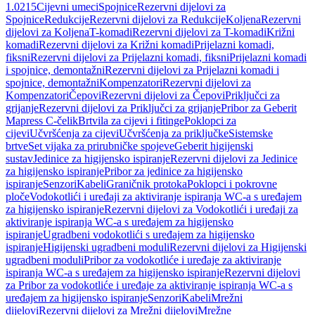
1.0215
Cijevni umeci
Spojnice
Rezervni dijelovi za
Spojnice
Redukcije
Rezervni dijelovi za Redukcije
Koljena
Rezervni
dijelovi za Koljena
T-komadi
Rezervni dijelovi za T-komadi
Križni
komadi
Rezervni dijelovi za Križni komadi
Prijelazni komadi,
fiksni
Rezervni dijelovi za Prijelazni komadi, fiksni
Prijelazni komadi
i spojnice, demontažni
Rezervni dijelovi za Prijelazni komadi i
spojnice, demontažni
Kompenzatori
Rezervni dijelovi za
Kompenzatori
Čepovi
Rezervni dijelovi za Čepovi
Priključci za
grijanje
Rezervni dijelovi za Priključci za grijanje
Pribor za Geberit
Mapress C-čelik
Brtvila za cijevi i fitinge
Poklopci za
cijevi
Učvršćenja za cijevi
Učvršćenja za priključke
Sistemske
brtve
Set vijaka za prirubničke spojeve
Geberit higijenski
sustav
Jedinice za higijensko ispiranje
Rezervni dijelovi za Jedinice
za higijensko ispiranje
Pribor za jedinice za higijensko
ispiranje
Senzori
Kabeli
Graničnik protoka
Poklopci i pokrovne
ploče
Vodokotlići i uređaji za aktiviranje ispiranja WC-a s uređajem
za higijensko ispiranje
Rezervni dijelovi za Vodokotlići i uređaji za
aktiviranje ispiranja WC-a s uređajem za higijensko
ispiranje
Ugradbeni vodokotlići s uređajem za higijensko
ispiranje
Higijenski ugradbeni moduli
Rezervni dijelovi za Higijenski
ugradbeni moduli
Pribor za vodokotliće i uređaje za aktiviranje
ispiranja WC-a s uređajem za higijensko ispiranje
Rezervni dijelovi
za Pribor za vodokotliće i uređaje za aktiviranje ispiranja WC-a s
uređajem za higijensko ispiranje
Senzori
Kabeli
Mrežni
dijelovi
Rezervni dijelovi za Mrežni dijelovi
Mrežne