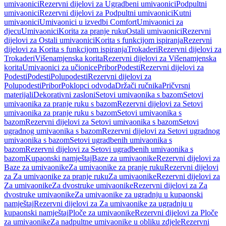
umivaonici
Rezervni dijelovi za Ugradbeni umivaonici
Podpultni
umivaonici
Rezervni dijelovi za Podpultni umivaonici
Kutni
umivaonici
Umivaonici u izvedbi Comfort
Umivaonici za
djecu
Umivaonici
Korita za pranje ruku
Ostali umivaonici
Rezervni
dijelovi za Ostali umivaonici
Korita s funkcijom ispiranja
Rezervni
dijelovi za Korita s funkcijom ispiranja
Trokaderi
Rezervni dijelovi za
Trokaderi
Višenamjenska korita
Rezervni dijelovi za Višenamjenska
korita
Umivaonici za učionice
Pribor
Podesti
Rezervni dijelovi za
Podesti
Podesti
Polupodesti
Rezervni dijelovi za
Polupodesti
Pribor
Poklopci odvoda
Držači ručnika
Pričvrsni
materijali
Dekorativni zasloni
Setovi umivaonika s bazom
Setovi
umivaonika za pranje ruku s bazom
Rezervni dijelovi za Setovi
umivaonika za pranje ruku s bazom
Setovi umivaonika s
bazom
Rezervni dijelovi za Setovi umivaonika s bazom
Setovi
ugradnog umivaonika s bazom
Rezervni dijelovi za Setovi ugradnog
umivaonika s bazom
Setovi ugradbenih umivaonika s
bazom
Rezervni dijelovi za Setovi ugradbenih umivaonika s
bazom
Kupaonski namještaj
Baze za umivaonike
Rezervni dijelovi za
Baze za umivaonike
Za umivaonike za pranje ruku
Rezervni dijelovi
za Za umivaonike za pranje ruku
Za umivaonike
Rezervni dijelovi za
Za umivaonike
Za dvostruke umivaonike
Rezervni dijelovi za Za
dvostruke umivaonike
Za umivaonike za ugradnju u kupaonski
namještaj
Rezervni dijelovi za Za umivaonike za ugradnju u
kupaonski namještaj
Ploče za umivaonike
Rezervni dijelovi za Ploče
za umivaonike
Za nadpultne umivaonike u obliku zdjele
Rezervni