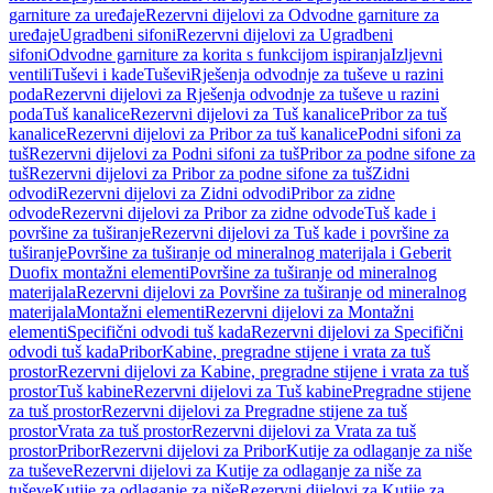
garniture za uređaje
Rezervni dijelovi za Odvodne garniture za
uređaje
Ugradbeni sifoni
Rezervni dijelovi za Ugradbeni
sifoni
Odvodne garniture za korita s funkcijom ispiranja
Izljevni
ventili
Tuševi i kade
Tuševi
Rješenja odvodnje za tuševe u razini
poda
Rezervni dijelovi za Rješenja odvodnje za tuševe u razini
poda
Tuš kanalice
Rezervni dijelovi za Tuš kanalice
Pribor za tuš
kanalice
Rezervni dijelovi za Pribor za tuš kanalice
Podni sifoni za
tuš
Rezervni dijelovi za Podni sifoni za tuš
Pribor za podne sifone za
tuš
Rezervni dijelovi za Pribor za podne sifone za tuš
Zidni
odvodi
Rezervni dijelovi za Zidni odvodi
Pribor za zidne
odvode
Rezervni dijelovi za Pribor za zidne odvode
Tuš kade i
površine za tuširanje
Rezervni dijelovi za Tuš kade i površine za
tuširanje
Površine za tuširanje od mineralnog materijala i Geberit
Duofix montažni elementi
Površine za tuširanje od mineralnog
materijala
Rezervni dijelovi za Površine za tuširanje od mineralnog
materijala
Montažni elementi
Rezervni dijelovi za Montažni
elementi
Specifični odvodi tuš kada
Rezervni dijelovi za Specifični
odvodi tuš kada
Pribor
Kabine, pregradne stijene i vrata za tuš
prostor
Rezervni dijelovi za Kabine, pregradne stijene i vrata za tuš
prostor
Tuš kabine
Rezervni dijelovi za Tuš kabine
Pregradne stijene
za tuš prostor
Rezervni dijelovi za Pregradne stijene za tuš
prostor
Vrata za tuš prostor
Rezervni dijelovi za Vrata za tuš
prostor
Pribor
Rezervni dijelovi za Pribor
Kutije za odlaganje za niše
za tuševe
Rezervni dijelovi za Kutije za odlaganje za niše za
tuševe
Kutije za odlaganje za niše
Rezervni dijelovi za Kutije za