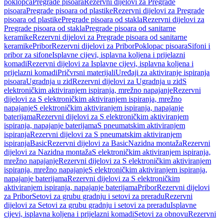
poklopca
Pregrade pisoara
Rezervni dijelovi za Pregrade
pisoara
Pregrade pisoara od plastike
Rezervni dijelovi za Pregrade
pisoara od plastike
Pregrade pisoara od stakla
Rezervni dijelovi za
Pregrade pisoara od stakla
Pregrade pisoara od sanitarne
keramike
Rezervni dijelovi za Pregrade pisoara od sanitarne
keramike
Pribor
Rezervni dijelovi za Pribor
Poklopac pisoara
Sifoni i
pribor za sifone
Isplavne cijevi, isplavna koljena i prijelazni
komadi
Rezervni dijelovi za Isplavne cijevi, isplavna koljena i
prijelazni komadi
Pričvrsni materijali
Uređaji za aktiviranje ispiranja
pisoara
Ugradnja u zid
Rezervni dijelovi za Ugradnja u zid
S
elektroničkim aktiviranjem ispiranja, mrežno napajanje
Rezervni
dijelovi za S elektroničkim aktiviranjem ispiranja, mrežno
napajanje
S elektroničkim aktiviranjem ispiranja, napajanje
baterijama
Rezervni dijelovi za S elektroničkim aktiviranjem
ispiranja, napajanje baterijama
S pneumatskim aktiviranjem
ispiranja
Rezervni dijelovi za S pneumatskim aktiviranjem
ispiranja
Basic
Rezervni dijelovi za Basic
Nazidna montaža
Rezervni
dijelovi za Nazidna montaža
S elektroničkim aktiviranjem ispiranja,
mrežno napajanje
Rezervni dijelovi za S elektroničkim aktiviranjem
ispiranja, mrežno napajanje
S elektroničkim aktiviranjem ispiranja,
napajanje baterijama
Rezervni dijelovi za S elektroničkim
aktiviranjem ispiranja, napajanje baterijama
Pribor
Rezervni dijelovi
za Pribor
Setovi za grubu gradnju i setovi za preradu
Rezervni
dijelovi za Setovi za grubu gradnju i setovi za preradu
Isplavne
cijevi, isplavna koljena i prijelazni komadi
Setovi za obnovu
Rezervni