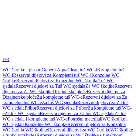
HR
WC školjke i pisoari
Geberit AquaClean tuš WC-i
Kompletni tuš
WC-i
Rezervni dijelovi za Kompletni tuš WC-i
Konzolne WC
školjke
Rezervni dijelovi za Konzolne WC školjke
Tuš WC
sjedala
Rezervni dijelovi za Tuš WC sjedala
Za WC školjke
Rezervni
dijelovi za Za WC školjke
Dizajnerske ploče
Rezervni dijelovi za
Dizajnerske ploče
Za kompletne tuš WC-e
Rezervni dijelovi za Za
kompletne tuš WC-e
Za tuš WC sjedala
Rezervni dijelovi za Za tuš
WC sjedala
Pribor
Rezervni dijelovi za Pribor
Za kompletne tuš WC-
e
Za tuš WC sjedala
Rezervni dijelovi za Za tuš WC sjedala
Za tuš
WC sjedala i kompletne tuš WC-e
Potrošni materijali
WC školjke i
WC sjedala
Konzolne WC školjke
Rezervni dijelovi za Konzolne
WC školjke
WC školjke
Rezervni dijelovi za WC školjke
WC školjke
s funkcijom bidea
Rezervni dijelovi za WC školjke s funkcijom