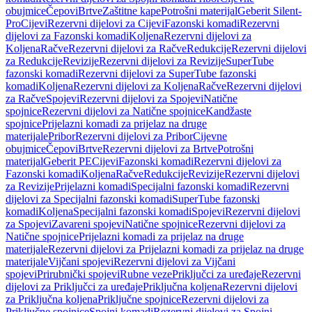
obujmice
Čepovi
Brtve
Zaštitne kape
Potrošni materijal
Geberit Silent-
Pro
Cijevi
Rezervni dijelovi za Cijevi
Fazonski komadi
Rezervni
dijelovi za Fazonski komadi
Koljena
Rezervni dijelovi za
Koljena
Račve
Rezervni dijelovi za Račve
Redukcije
Rezervni dijelovi
za Redukcije
Revizije
Rezervni dijelovi za Revizije
SuperTube
fazonski komadi
Rezervni dijelovi za SuperTube fazonski
komadi
Koljena
Rezervni dijelovi za Koljena
Račve
Rezervni dijelovi
za Račve
Spojevi
Rezervni dijelovi za Spojevi
Natične
spojnice
Rezervni dijelovi za Natične spojnice
Kandžaste
spojnice
Prijelazni komadi za prijelaz na druge
materijale
Pribor
Rezervni dijelovi za Pribor
Cijevne
obujmice
Čepovi
Brtve
Rezervni dijelovi za Brtve
Potrošni
materijal
Geberit PE
Cijevi
Fazonski komadi
Rezervni dijelovi za
Fazonski komadi
Koljena
Račve
Redukcije
Revizije
Rezervni dijelovi
za Revizije
Prijelazni komadi
Specijalni fazonski komadi
Rezervni
dijelovi za Specijalni fazonski komadi
SuperTube fazonski
komadi
Koljena
Specijalni fazonski komadi
Spojevi
Rezervni dijelovi
za Spojevi
Zavareni spojevi
Natične spojnice
Rezervni dijelovi za
Natične spojnice
Prijelazni komadi za prijelaz na druge
materijale
Rezervni dijelovi za Prijelazni komadi za prijelaz na druge
materijale
Vijčani spojevi
Rezervni dijelovi za Vijčani
spojevi
Prirubnički spojevi
Rubne veze
Priključci za uređaje
Rezervni
dijelovi za Priključci za uređaje
Priključna koljena
Rezervni dijelovi
za Priključna koljena
Priključne spojnice
Rezervni dijelovi za
Priključne spojnice
Spojni komadi
Rezervni dijelovi za Spojni