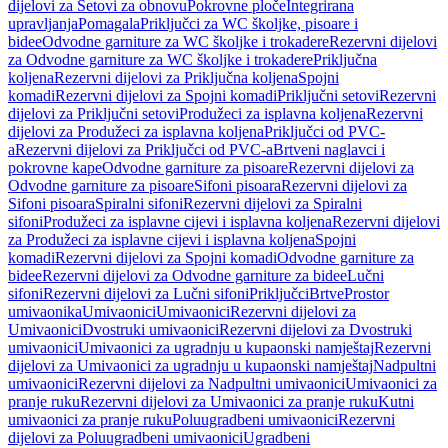
dijelovi za Setovi za obnovu
Pokrovne ploče
Integrirana
upravljanja
Pomagala
Priključci za WC školjke, pisoare i
bidee
Odvodne garniture za WC školjke i trokadere
Rezervni dijelovi
za Odvodne garniture za WC školjke i trokadere
Priključna
koljena
Rezervni dijelovi za Priključna koljena
Spojni
komadi
Rezervni dijelovi za Spojni komadi
Priključni setovi
Rezervni
dijelovi za Priključni setovi
Produžeci za isplavna koljena
Rezervni
dijelovi za Produžeci za isplavna koljena
Priključci od PVC-
a
Rezervni dijelovi za Priključci od PVC-a
Brtveni naglavci i
pokrovne kape
Odvodne garniture za pisoare
Rezervni dijelovi za
Odvodne garniture za pisoare
Sifoni pisoara
Rezervni dijelovi za
Sifoni pisoara
Spiralni sifoni
Rezervni dijelovi za Spiralni
sifoni
Produžeci za isplavne cijevi i isplavna koljena
Rezervni dijelovi
za Produžeci za isplavne cijevi i isplavna koljena
Spojni
komadi
Rezervni dijelovi za Spojni komadi
Odvodne garniture za
bidee
Rezervni dijelovi za Odvodne garniture za bidee
Lučni
sifoni
Rezervni dijelovi za Lučni sifoni
Priključci
Brtve
Prostor
umivaonika
Umivaonici
Umivaonici
Rezervni dijelovi za
Umivaonici
Dvostruki umivaonici
Rezervni dijelovi za Dvostruki
umivaonici
Umivaonici za ugradnju u kupaonski namještaj
Rezervni
dijelovi za Umivaonici za ugradnju u kupaonski namještaj
Nadpultni
umivaonici
Rezervni dijelovi za Nadpultni umivaonici
Umivaonici za
pranje ruku
Rezervni dijelovi za Umivaonici za pranje ruku
Kutni
umivaonici za pranje ruku
Poluugradbeni umivaonici
Rezervni
dijelovi za Poluugradbeni umivaonici
Ugradbeni