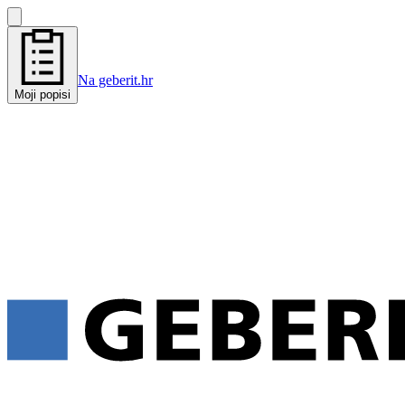
Na geberit.hr
Moji popisi