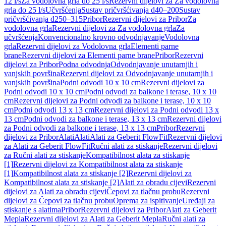
12 l/s
Za vodolovna grla do 25 l/s
Rezervni dijelovi za Za vodolovna
grla do 25 l/s
Učvršćenja
Sustav pričvršćivanja d40–200
Sustav
pričvršćivanja d250–315
Pribor
Rezervni dijelovi za Pribor
Za
vodolovna grla
Rezervni dijelovi za Za vodolovna grla
Za
učvršćenja
Konvencionalno krovno odvodnjavanje
Vodolovna
grla
Rezervni dijelovi za Vodolovna grla
Elementi parne
brane
Rezervni dijelovi za Elementi parne brane
Pribor
Rezervni
dijelovi za Pribor
Podna odvodnja
Odvodnjavanje unutarnjih i
vanjskih površina
Rezervni dijelovi za Odvodnjavanje unutarnjih i
vanjskih površina
Podni odvodi 10 x 10 cm
Rezervni dijelovi za
Podni odvodi 10 x 10 cm
Podni odvodi za balkone i terase, 10 x 10
cm
Rezervni dijelovi za Podni odvodi za balkone i terase, 10 x 10
cm
Podni odvodi 13 x 13 cm
Rezervni dijelovi za Podni odvodi 13 x
13 cm
Podni odvodi za balkone i terase, 13 x 13 cm
Rezervni dijelovi
za Podni odvodi za balkone i terase, 13 x 13 cm
Pribor
Rezervni
dijelovi za Pribor
Alati
Alati
Alati za Geberit FlowFit
Rezervni dijelovi
za Alati za Geberit FlowFit
Ručni alati za stiskanje
Rezervni dijelovi
za Ručni alati za stiskanje
Kompatibilnost alata za stiskanje
[1]
Rezervni dijelovi za Kompatibilnost alata za stiskanje
[1]
Kompatibilnost alata za stiskanje [2]
Rezervni dijelovi za
Kompatibilnost alata za stiskanje [2]
Alati za obradu cijevi
Rezervni
dijelovi za Alati za obradu cijevi
Čepovi za tlačnu probu
Rezervni
dijelovi za Čepovi za tlačnu probu
Oprema za ispitivanje
Uređaji za
stiskanje s alatima
Pribor
Rezervni dijelovi za Pribor
Alati za Geberit
Mepla
Rezervni dijelovi za Alati za Geberit Mepla
Ručni alati za