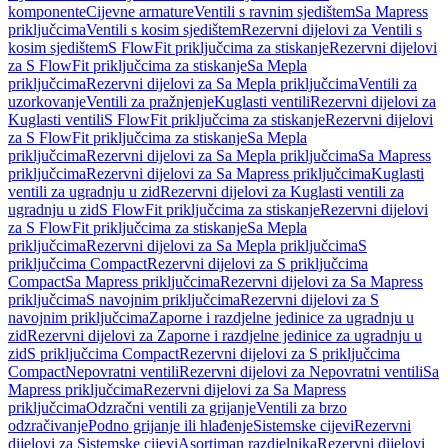
komponente
Cijevne armature
Ventili s ravnim sjedištem
Sa Mapress
priključcima
Ventili s kosim sjedištem
Rezervni dijelovi za Ventili s
kosim sjedištem
S FlowFit priključcima za stiskanje
Rezervni dijelovi
za S FlowFit priključcima za stiskanje
Sa Mepla
priključcima
Rezervni dijelovi za Sa Mepla priključcima
Ventili za
uzorkovanje
Ventili za pražnjenje
Kuglasti ventili
Rezervni dijelovi za
Kuglasti ventili
S FlowFit priključcima za stiskanje
Rezervni dijelovi
za S FlowFit priključcima za stiskanje
Sa Mepla
priključcima
Rezervni dijelovi za Sa Mepla priključcima
Sa Mapress
priključcima
Rezervni dijelovi za Sa Mapress priključcima
Kuglasti
ventili za ugradnju u zid
Rezervni dijelovi za Kuglasti ventili za
ugradnju u zid
S FlowFit priključcima za stiskanje
Rezervni dijelovi
za S FlowFit priključcima za stiskanje
Sa Mepla
priključcima
Rezervni dijelovi za Sa Mepla priključcima
S
priključcima Compact
Rezervni dijelovi za S priključcima
Compact
Sa Mapress priključcima
Rezervni dijelovi za Sa Mapress
priključcima
S navojnim priključcima
Rezervni dijelovi za S
navojnim priključcima
Zaporne i razdjelne jedinice za ugradnju u
zid
Rezervni dijelovi za Zaporne i razdjelne jedinice za ugradnju u
zid
S priključcima Compact
Rezervni dijelovi za S priključcima
Compact
Nepovratni ventili
Rezervni dijelovi za Nepovratni ventili
Sa
Mapress priključcima
Rezervni dijelovi za Sa Mapress
priključcima
Odzračni ventili za grijanje
Ventili za brzo
odzračivanje
Podno grijanje ili hlađenje
Sistemske cijevi
Rezervni
dijelovi za Sistemske cijevi
Asortiman razdjelnika
Rezervni dijelovi