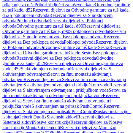
odlaganje za niše
Pribor
Priključci za tuševe i kade
Odvodne garniture
za tuš kade, d52
Rezervni dijelovi za Odvodne garniture za tuš kade,
d52
S poklopcem odvoda
Rezervni dijelovi za S poklopcem
odvoda
Poklopci odvoda
Rezervni dijelovi za Poklopci
odvoda
Odvodne garniture za tuš kade, d90
Rezervni dijelovi za
Odvodne garniture za tuš kade, d90
S poklopcem odvoda
Rezervni
dijelovi za S poklopcem odvoda
Bez poklopca odvoda
Rezervni
dijelovi za Bez poklopca odvoda
Poklopci odvoda
Rezervni dijelovi
za Poklopci odvoda
Odvodne garniture za tuš kade Sestra
Rezervni
dijelovi za Odvodne garniture za tuš kade Sestra
Bez poklopca
odvoda
Rezervni dijelovi za Bez poklopca odvoda
Odvodne
garniture za kade, d52
Rezervni dijelovi za Odvodne garniture za
kade, d52
S aktiviranjem odvrtanjem
Rezervni dijelovi za S
aktiviranjem odvrtanjem
Setovi za finu montažu aktiviranja
odvrtanjem
Rezervni dijelovi za Setovi za finu montažu aktiviranja
odvrtanjem
S aktiviranjem odvrtanjem i priključkom vode
Rezervni
dijelovi za S aktiviranjem odvrtanjem i priključkom vode
Setovi za
finu montažu aktiviranja odvrtanjem i priključka vode
Rezervni
dijelovi za Setovi za finu montažu aktiviranja odvrtanjem i
priključka vode
S aktiviranjem na pritisak PushControl
Rezervni
dijelovi za S aktiviranjem na pritisak PushControl
Sustavi instalacije i
ispiranja
Geberit Duofix
Sistemski zidovi
Rezervni dijelovi za
Sistemski zidovi
Nosive konstrukcije
Rezervni dijelovi za Nosive
konstrukcije
Montažni elementi
Rezervni dijelovi za Montažni
elementi
Elementi za WC školjke
Rezervni dijelovi za Elementi za