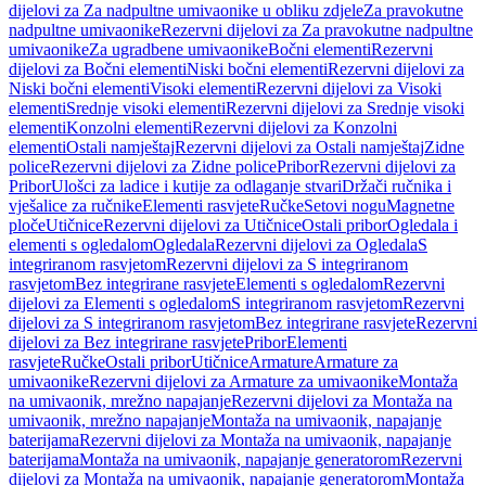
dijelovi za Za nadpultne umivaonike u obliku zdjele
Za pravokutne
nadpultne umivaonike
Rezervni dijelovi za Za pravokutne nadpultne
umivaonike
Za ugradbene umivaonike
Bočni elementi
Rezervni
dijelovi za Bočni elementi
Niski bočni elementi
Rezervni dijelovi za
Niski bočni elementi
Visoki elementi
Rezervni dijelovi za Visoki
elementi
Srednje visoki elementi
Rezervni dijelovi za Srednje visoki
elementi
Konzolni elementi
Rezervni dijelovi za Konzolni
elementi
Ostali namještaj
Rezervni dijelovi za Ostali namještaj
Zidne
police
Rezervni dijelovi za Zidne police
Pribor
Rezervni dijelovi za
Pribor
Ulošci za ladice i kutije za odlaganje stvari
Držači ručnika i
vješalice za ručnike
Elementi rasvjete
Ručke
Setovi nogu
Magnetne
ploče
Utičnice
Rezervni dijelovi za Utičnice
Ostali pribor
Ogledala i
elementi s ogledalom
Ogledala
Rezervni dijelovi za Ogledala
S
integriranom rasvjetom
Rezervni dijelovi za S integriranom
rasvjetom
Bez integrirane rasvjete
Elementi s ogledalom
Rezervni
dijelovi za Elementi s ogledalom
S integriranom rasvjetom
Rezervni
dijelovi za S integriranom rasvjetom
Bez integrirane rasvjete
Rezervni
dijelovi za Bez integrirane rasvjete
Pribor
Elementi
rasvjete
Ručke
Ostali pribor
Utičnice
Armature
Armature za
umivaonike
Rezervni dijelovi za Armature za umivaonike
Montaža
na umivaonik, mrežno napajanje
Rezervni dijelovi za Montaža na
umivaonik, mrežno napajanje
Montaža na umivaonik, napajanje
baterijama
Rezervni dijelovi za Montaža na umivaonik, napajanje
baterijama
Montaža na umivaonik, napajanje generatorom
Rezervni
dijelovi za Montaža na umivaonik, napajanje generatorom
Montaža