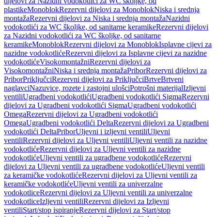
dijelovi za Nazidni vodokotlići za WC školjke, od
plastike
Monoblok
Rezervni dijelovi za Monoblok
Niska i srednja
montaža
Rezervni dijelovi za Niska i srednja montaža
Nazidni
vodokotlići za WC školjke, od sanitarne keramike
Rezervni dijelovi
za Nazidni vodokotlići za WC školjke, od sanitarne
keramike
Monoblok
Rezervni dijelovi za Monoblok
Isplavne cijevi za
nazidne vodokotliće
Rezervni dijelovi za Isplavne cijevi za nazidne
vodokotliće
Visokomontažni
Rezervni dijelovi za
Visokomontažni
Niska i srednja montaža
Pribor
Rezervni dijelovi za
Pribor
Priključci
Rezervni dijelovi za Priključci
Brtve
Brtveni
naglavci
Nazuvice, rozete i zastojni ulošci
Potrošni materijal
Izljevni
ventili
Ugradbeni vodokotlići
Ugradbeni vodokotlići Sigma
Rezervni
dijelovi za Ugradbeni vodokotlići Sigma
Ugradbeni vodokotlići
Omega
Rezervni dijelovi za Ugradbeni vodokotlići
Omega
Ugradbeni vodokotlići Delta
Rezervni dijelovi za Ugradbeni
vodokotlići Delta
Pribor
Uljevni i izljevni ventili
Uljevni
ventili
Rezervni dijelovi za Uljevni ventili
Uljevni ventili za nazidne
vodokotliće
Rezervni dijelovi za Uljevni ventili za nazidne
vodokotliće
Uljevni ventili za ugradbene vodokotliće
Rezervni
dijelovi za Uljevni ventili za ugradbene vodokotliće
Uljevni ventili
za keramičke vodokotliće
Rezervni dijelovi za Uljevni ventili za
keramičke vodokotliće
Uljevni ventili za univerzalne
vodokotlice
Rezervni dijelovi za Uljevni ventili za univerzalne
vodokotlice
Izljevni ventili
Rezervni dijelovi za Izljevni
ventili
Start/stop ispiranje
Rezervni dijelovi za Start/stop