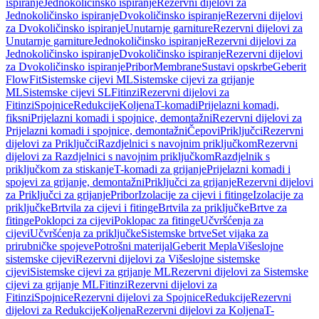
ispiranje
Jednokoličinsko ispiranje
Rezervni dijelovi za
Jednokoličinsko ispiranje
Dvokoličinsko ispiranje
Rezervni dijelovi
za Dvokoličinsko ispiranje
Unutarnje garniture
Rezervni dijelovi za
Unutarnje garniture
Jednokoličinsko ispiranje
Rezervni dijelovi za
Jednokoličinsko ispiranje
Dvokoličinsko ispiranje
Rezervni dijelovi
za Dvokoličinsko ispiranje
Pribor
Membrane
Sustavi opskrbe
Geberit
FlowFit
Sistemske cijevi ML
Sistemske cijevi za grijanje
ML
Sistemske cijevi SL
Fitinzi
Rezervni dijelovi za
Fitinzi
Spojnice
Redukcije
Koljena
T-komadi
Prijelazni komadi,
fiksni
Prijelazni komadi i spojnice, demontažni
Rezervni dijelovi za
Prijelazni komadi i spojnice, demontažni
Čepovi
Priključci
Rezervni
dijelovi za Priključci
Razdjelnici s navojnim priključkom
Rezervni
dijelovi za Razdjelnici s navojnim priključkom
Razdjelnik s
priključkom za stiskanje
T-komadi za grijanje
Prijelazni komadi i
spojevi za grijanje, demontažni
Priključci za grijanje
Rezervni dijelovi
za Priključci za grijanje
Pribor
Izolacije za cijevi i fitinge
Izolacije za
priključke
Brtvila za cijevi i fitinge
Brtvila za priključke
Brtve za
fitinge
Poklopci za cijevi
Poklopac za fitinge
Učvršćenja za
cijevi
Učvršćenja za priključke
Sistemske brtve
Set vijaka za
prirubničke spojeve
Potrošni materijal
Geberit Mepla
Višeslojne
sistemske cijevi
Rezervni dijelovi za Višeslojne sistemske
cijevi
Sistemske cijevi za grijanje ML
Rezervni dijelovi za Sistemske
cijevi za grijanje ML
Fitinzi
Rezervni dijelovi za
Fitinzi
Spojnice
Rezervni dijelovi za Spojnice
Redukcije
Rezervni
dijelovi za Redukcije
Koljena
Rezervni dijelovi za Koljena
T-