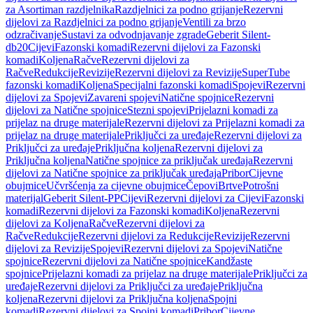
za Asortiman razdjelnika
Razdjelnici za podno grijanje
Rezervni
dijelovi za Razdjelnici za podno grijanje
Ventili za brzo
odzračivanje
Sustavi za odvodnjavanje zgrade
Geberit Silent-
db20
Cijevi
Fazonski komadi
Rezervni dijelovi za Fazonski
komadi
Koljena
Račve
Rezervni dijelovi za
Račve
Redukcije
Revizije
Rezervni dijelovi za Revizije
SuperTube
fazonski komadi
Koljena
Specijalni fazonski komadi
Spojevi
Rezervni
dijelovi za Spojevi
Zavareni spojevi
Natične spojnice
Rezervni
dijelovi za Natične spojnice
Stezni spojevi
Prijelazni komadi za
prijelaz na druge materijale
Rezervni dijelovi za Prijelazni komadi za
prijelaz na druge materijale
Priključci za uređaje
Rezervni dijelovi za
Priključci za uređaje
Priključna koljena
Rezervni dijelovi za
Priključna koljena
Natične spojnice za priključak uređaja
Rezervni
dijelovi za Natične spojnice za priključak uređaja
Pribor
Cijevne
obujmice
Učvršćenja za cijevne obujmice
Čepovi
Brtve
Potrošni
materijal
Geberit Silent-PP
Cijevi
Rezervni dijelovi za Cijevi
Fazonski
komadi
Rezervni dijelovi za Fazonski komadi
Koljena
Rezervni
dijelovi za Koljena
Račve
Rezervni dijelovi za
Račve
Redukcije
Rezervni dijelovi za Redukcije
Revizije
Rezervni
dijelovi za Revizije
Spojevi
Rezervni dijelovi za Spojevi
Natične
spojnice
Rezervni dijelovi za Natične spojnice
Kandžaste
spojnice
Prijelazni komadi za prijelaz na druge materijale
Priključci za
uređaje
Rezervni dijelovi za Priključci za uređaje
Priključna
koljena
Rezervni dijelovi za Priključna koljena
Spojni
komadi
Rezervni dijelovi za Spojni komadi
Pribor
Cijevne