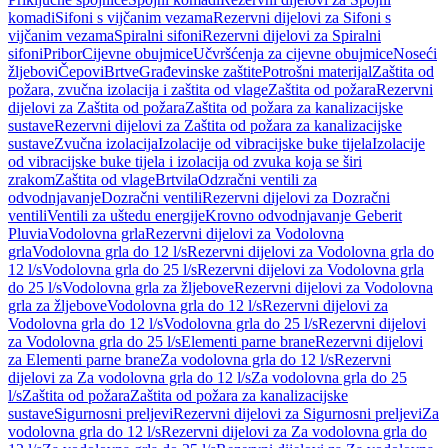
komadi
Sifoni s vijčanim vezama
Rezervni dijelovi za Sifoni s
vijčanim vezama
Spiralni sifoni
Rezervni dijelovi za Spiralni
sifoni
Pribor
Cijevne obujmice
Učvršćenja za cijevne obujmice
Noseći
žljebovi
Čepovi
Brtve
Građevinske zaštite
Potrošni materijal
Zaštita od
požara, zvučna izolacija i zaštita od vlage
Zaštita od požara
Rezervni
dijelovi za Zaštita od požara
Zaštita od požara za kanalizacijske
sustave
Rezervni dijelovi za Zaštita od požara za kanalizacijske
sustave
Zvučna izolacija
Izolacije od vibracijske buke tijela
Izolacije
od vibracijske buke tijela i izolacija od zvuka koja se širi
zrakom
Zaštita od vlage
Brtvila
Odzračni ventili za
odvodnjavanje
Dozračni ventili
Rezervni dijelovi za Dozračni
ventili
Ventili za uštedu energije
Krovno odvodnjavanje Geberit
Pluvia
Vodolovna grla
Rezervni dijelovi za Vodolovna
grla
Vodolovna grla do 12 l/s
Rezervni dijelovi za Vodolovna grla do
12 l/s
Vodolovna grla do 25 l/s
Rezervni dijelovi za Vodolovna grla
do 25 l/s
Vodolovna grla za žljebove
Rezervni dijelovi za Vodolovna
grla za žljebove
Vodolovna grla do 12 l/s
Rezervni dijelovi za
Vodolovna grla do 12 l/s
Vodolovna grla do 25 l/s
Rezervni dijelovi
za Vodolovna grla do 25 l/s
Elementi parne brane
Rezervni dijelovi
za Elementi parne brane
Za vodolovna grla do 12 l/s
Rezervni
dijelovi za Za vodolovna grla do 12 l/s
Za vodolovna grla do 25
l/s
Zaštita od požara
Zaštita od požara za kanalizacijske
sustave
Sigurnosni preljevi
Rezervni dijelovi za Sigurnosni preljevi
Za
vodolovna grla do 12 l/s
Rezervni dijelovi za Za vodolovna grla do