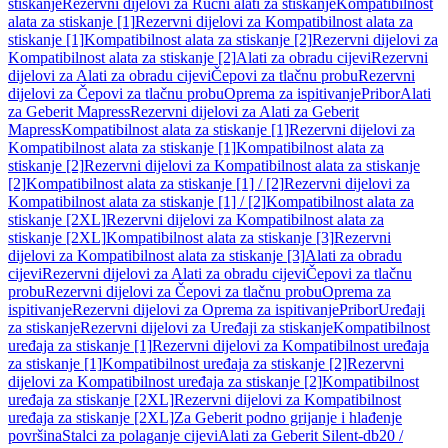
stiskanje
Rezervni dijelovi za Ručni alati za stiskanje
Kompatibilnost
alata za stiskanje [1]
Rezervni dijelovi za Kompatibilnost alata za
stiskanje [1]
Kompatibilnost alata za stiskanje [2]
Rezervni dijelovi za
Kompatibilnost alata za stiskanje [2]
Alati za obradu cijevi
Rezervni
dijelovi za Alati za obradu cijevi
Čepovi za tlačnu probu
Rezervni
dijelovi za Čepovi za tlačnu probu
Oprema za ispitivanje
Pribor
Alati
za Geberit Mapress
Rezervni dijelovi za Alati za Geberit
Mapress
Kompatibilnost alata za stiskanje [1]
Rezervni dijelovi za
Kompatibilnost alata za stiskanje [1]
Kompatibilnost alata za
stiskanje [2]
Rezervni dijelovi za Kompatibilnost alata za stiskanje
[2]
Kompatibilnost alata za stiskanje [1] / [2]
Rezervni dijelovi za
Kompatibilnost alata za stiskanje [1] / [2]
Kompatibilnost alata za
stiskanje [2XL]
Rezervni dijelovi za Kompatibilnost alata za
stiskanje [2XL]
Kompatibilnost alata za stiskanje [3]
Rezervni
dijelovi za Kompatibilnost alata za stiskanje [3]
Alati za obradu
cijevi
Rezervni dijelovi za Alati za obradu cijevi
Čepovi za tlačnu
probu
Rezervni dijelovi za Čepovi za tlačnu probu
Oprema za
ispitivanje
Rezervni dijelovi za Oprema za ispitivanje
Pribor
Uređaji
za stiskanje
Rezervni dijelovi za Uređaji za stiskanje
Kompatibilnost
uređaja za stiskanje [1]
Rezervni dijelovi za Kompatibilnost uređaja
za stiskanje [1]
Kompatibilnost uređaja za stiskanje [2]
Rezervni
dijelovi za Kompatibilnost uređaja za stiskanje [2]
Kompatibilnost
uređaja za stiskanje [2XL]
Rezervni dijelovi za Kompatibilnost
uređaja za stiskanje [2XL]
Za Geberit podno grijanje i hlađenje
površina
Stalci za polaganje cijevi
Alati za Geberit Silent-db20 /