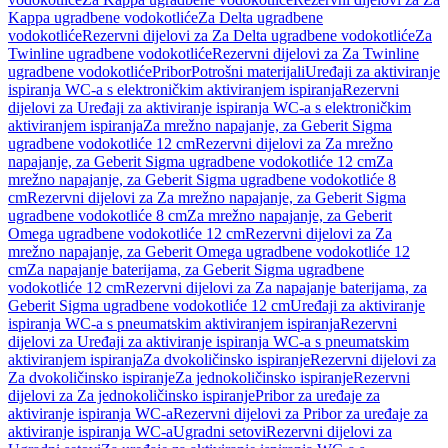
Kappa ugradbene vodokotliće
Za Delta ugradbene
vodokotliće
Rezervni dijelovi za Za Delta ugradbene vodokotliće
Za
Twinline ugradbene vodokotliće
Rezervni dijelovi za Za Twinline
ugradbene vodokotliće
Pribor
Potrošni materijali
Uređaji za aktiviranje
ispiranja WC-a s elektroničkim aktiviranjem ispiranja
Rezervni
dijelovi za Uređaji za aktiviranje ispiranja WC-a s elektroničkim
aktiviranjem ispiranja
Za mrežno napajanje, za Geberit Sigma
ugradbene vodokotliće 12 cm
Rezervni dijelovi za Za mrežno
napajanje, za Geberit Sigma ugradbene vodokotliće 12 cm
Za
mrežno napajanje, za Geberit Sigma ugradbene vodokotliće 8
cm
Rezervni dijelovi za Za mrežno napajanje, za Geberit Sigma
ugradbene vodokotliće 8 cm
Za mrežno napajanje, za Geberit
Omega ugradbene vodokotliće 12 cm
Rezervni dijelovi za Za
mrežno napajanje, za Geberit Omega ugradbene vodokotliće 12
cm
Za napajanje baterijama, za Geberit Sigma ugradbene
vodokotliće 12 cm
Rezervni dijelovi za Za napajanje baterijama, za
Geberit Sigma ugradbene vodokotliće 12 cm
Uređaji za aktiviranje
ispiranja WC-a s pneumatskim aktiviranjem ispiranja
Rezervni
dijelovi za Uređaji za aktiviranje ispiranja WC-a s pneumatskim
aktiviranjem ispiranja
Za dvokoličinsko ispiranje
Rezervni dijelovi za
Za dvokoličinsko ispiranje
Za jednokoličinsko ispiranje
Rezervni
dijelovi za Za jednokoličinsko ispiranje
Pribor za uređaje za
aktiviranje ispiranja WC-a
Rezervni dijelovi za Pribor za uređaje za
aktiviranje ispiranja WC-a
Ugradni setovi
Rezervni dijelovi za