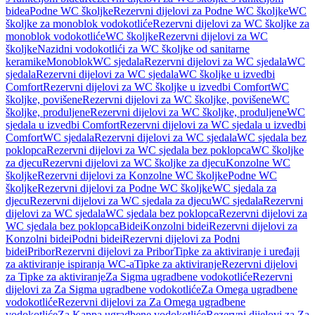
bidea
Podne WC školjke
Rezervni dijelovi za Podne WC školjke
WC
školjke za monoblok vodokotliće
Rezervni dijelovi za WC školjke za
monoblok vodokotliće
WC školjke
Rezervni dijelovi za WC
školjke
Nazidni vodokotlići za WC školjke od sanitarne
keramike
Monoblok
WC sjedala
Rezervni dijelovi za WC sjedala
WC
sjedala
Rezervni dijelovi za WC sjedala
WC školjke u izvedbi
Comfort
Rezervni dijelovi za WC školjke u izvedbi Comfort
WC
školjke, povišene
Rezervni dijelovi za WC školjke, povišene
WC
školjke, produljene
Rezervni dijelovi za WC školjke, produljene
WC
sjedala u izvedbi Comfort
Rezervni dijelovi za WC sjedala u izvedbi
Comfort
WC sjedala
Rezervni dijelovi za WC sjedala
WC sjedala bez
poklopca
Rezervni dijelovi za WC sjedala bez poklopca
WC školjke
za djecu
Rezervni dijelovi za WC školjke za djecu
Konzolne WC
školjke
Rezervni dijelovi za Konzolne WC školjke
Podne WC
školjke
Rezervni dijelovi za Podne WC školjke
WC sjedala za
djecu
Rezervni dijelovi za WC sjedala za djecu
WC sjedala
Rezervni
dijelovi za WC sjedala
WC sjedala bez poklopca
Rezervni dijelovi za
WC sjedala bez poklopca
Bidei
Konzolni bidei
Rezervni dijelovi za
Konzolni bidei
Podni bidei
Rezervni dijelovi za Podni
bidei
Pribor
Rezervni dijelovi za Pribor
Tipke za aktiviranje i uređaji
za aktiviranje ispiranja WC-a
Tipke za aktiviranje
Rezervni dijelovi
za Tipke za aktiviranje
Za Sigma ugradbene vodokotliće
Rezervni
dijelovi za Za Sigma ugradbene vodokotliće
Za Omega ugradbene
vodokotliće
Rezervni dijelovi za Za Omega ugradbene
vodokotliće
Za Kappa ugradbene vodokotliće
Rezervni dijelovi za Za