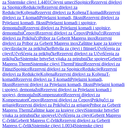
za Sistemske cijevi 1.4401
Cijevni umeci
Spojnice
Rezervni dijelovi
za Spojnice
Redukcije
Rezervni dijelovi za
Redukcije
Koljena
Rezervni dijelovi za Koljena
T-komadi
Rezervni
dijelovi za T-komadi
Prijelazni komadi, fiksni
Rezervni dijelovi za
Prijelazni komadi, fiksni
Prijelazni komadi i spojnice,
demontažni
Rezervni dijelovi za Prijelazni komadi i spojnice,
demontažni
Čepovi
Rezervni dijelovi za Čepovi
Priključci
Rezervni
dijelovi za Priključci
Pribor za Geberit Mapress inox
Rezervni
dijelovi za Pribor za Geberit Mapress inox
Zaštitne kape za krajeve
cijevi
Izolacije za priključke
Brtvila za cijevi i fitinge
Učvršćenja za
cijevi
Učvršćenja za priključke
Rezervni dijelovi za Učvršćenja za
priključke
Sistemske brtve
Set vijaka za prirubničke spojeve
Geberit
Mapress Therm
Sistemske cijevi Therm
Fitinzi
Rezervni dijelovi za
Fitinzi
Spojnice
Rezervni dijelovi za Spojnice
Redukcije
Rezervni
dijelovi za Redukcije
Koljena
Rezervni dijelovi za Koljena
T-
komadi
Rezervni dijelovi za T-komadi
Prijelazni komadi,
fiksni
Rezervni dijelovi za Prijelazni komadi, fiksni
Prijelazni komadi
i spojevi, demontažni
Rezervni dijelovi za Prijelazni komadi i
spojevi, demontažni
Kompenzatori
Rezervni dijelovi za
Kompenzatori
Čepovi
Rezervni dijelovi za Čepovi
Priključci za
grijanje
Rezervni dijelovi za Priključci za grijanje
Pribor za Geberit
Mapress Therm
Zaštitne kape za krajeve cijevi
Sistemske brtve
Set
vijaka za prirubničke spojeve
Učvršćenja za cijevi
Geberit Mapress
C-čelik
Geberit Mapress C-čelik
Rezervni dijelovi za Geberit
Mapress C-čelik
Sistemske cijevi 1.0034
Sistemske cijevi