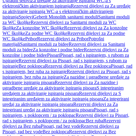
Ugradni setovi
Za uređaje za aktiviranje ispiranja WC-a s
elektroničkim aktiviranjem ispiranja
Rezervni dijelovi za Za uređaje
za aktiviranje ispiranja WC-a s elektroničkim aktiviranjem
ispiranja
Spojevi
Geberit Monolith sanitarni moduli
Sanitarni moduli
za WC školjke
Rezervni dijelovi za Sanitarni moduli za WC
školjke
Za konzolne WC školjke
Rezervni dijelovi za Za konzolne
WC školjke
Za podne WC školjke
Rezervni dijelovi za Za podne
WC školjke
Pribor
Rezervni dijelovi za Pribor
Potrošni
materijali
Sanitarni moduli za bidee
Rezervni dijelovi za Sanitarni
moduli za bidee
Za konzolne i podne bidee
Rezervni dijelovi za Za
konzolne i podne bidee
Pisoari
Pisoari, rad s ispiranjem, s rubom za
ispiranje
Rezervni dijelovi za Pisoari, rad s ispiranjem, s rubom za
ispiranje
Bez poklopca
Rezervni dijelovi za Bez poklopca
Pisoari, rad
s ispiranjem, bez ruba za ispiranje
Rezervni dijelovi za Pisoari, rad s
ispiranjem, bez ruba za ispiranje
Za nazidne i ugradbene uređaje za
aktiviranje ispiranja pisoara
Rezervni dijelovi za Za nazidne i
ugradbene uređaje za aktiviranje ispiranja pisoara
S integriranim
uređajem za aktiviranje ispiranja pisoara
Rezervni dijelovi za S
integriranim uređajem za aktiviranje ispiranja pisoara
Za integrirani
uređaj za aktiviranje ispiranja pisoara
Rezervni dijelovi za Za
integrirani uređaj za aktiviranje ispiranja pisoara
Pisoari, rad s
ispiranjem, s poklopcem / za poklopac
Rezervni dijelovi za Pisoari,
rad s ispiranjem, s poklopcem / za poklopac
Bez ruba
Rezervni
dijelovi za Bez ruba
Pisoari, rad bez vode
Rezervni dijelovi za
Pisoari, rad bez vode
Bez poklopca
Rezervni dijelovi za Bez