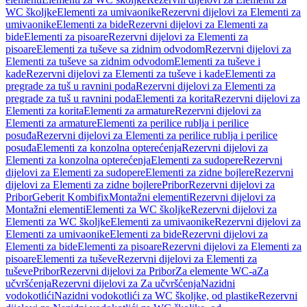
WC školjke
Elementi za umivaonike
Rezervni dijelovi za Elementi za
umivaonike
Elementi za bide
Rezervni dijelovi za Elementi za
bide
Elementi za pisoare
Rezervni dijelovi za Elementi za
pisoare
Elementi za tuševe sa zidnim odvodom
Rezervni dijelovi za
Elementi za tuševe sa zidnim odvodom
Elementi za tuševe i
kade
Rezervni dijelovi za Elementi za tuševe i kade
Elementi za
pregrade za tuš u ravnini poda
Rezervni dijelovi za Elementi za
pregrade za tuš u ravnini poda
Elementi za korita
Rezervni dijelovi za
Elementi za korita
Elementi za armature
Rezervni dijelovi za
Elementi za armature
Elementi za perilice rublja i perilice
posuđa
Rezervni dijelovi za Elementi za perilice rublja i perilice
posuđa
Elementi za konzolna opterećenja
Rezervni dijelovi za
Elementi za konzolna opterećenja
Elementi za sudopere
Rezervni
dijelovi za Elementi za sudopere
Elementi za zidne bojlere
Rezervni
dijelovi za Elementi za zidne bojlere
Pribor
Rezervni dijelovi za
Pribor
Geberit Kombifix
Montažni elementi
Rezervni dijelovi za
Montažni elementi
Elementi za WC školjke
Rezervni dijelovi za
Elementi za WC školjke
Elementi za umivaonike
Rezervni dijelovi za
Elementi za umivaonike
Elementi za bide
Rezervni dijelovi za
Elementi za bide
Elementi za pisoare
Rezervni dijelovi za Elementi za
pisoare
Elementi za tuševe
Rezervni dijelovi za Elementi za
tuševe
Pribor
Rezervni dijelovi za Pribor
Za elemente WC-a
Za
učvršćenja
Rezervni dijelovi za Za učvršćenja
Nazidni
vodokotlići
Nazidni vodokotlići za WC školjke, od plastike
Rezervni