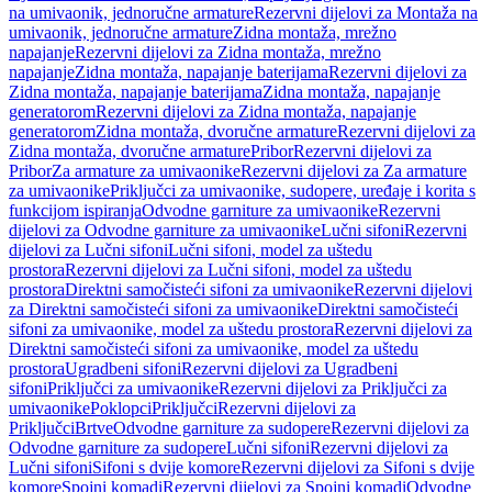
na umivaonik, jednoručne armature
Rezervni dijelovi za Montaža na
umivaonik, jednoručne armature
Zidna montaža, mrežno
napajanje
Rezervni dijelovi za Zidna montaža, mrežno
napajanje
Zidna montaža, napajanje baterijama
Rezervni dijelovi za
Zidna montaža, napajanje baterijama
Zidna montaža, napajanje
generatorom
Rezervni dijelovi za Zidna montaža, napajanje
generatorom
Zidna montaža, dvoručne armature
Rezervni dijelovi za
Zidna montaža, dvoručne armature
Pribor
Rezervni dijelovi za
Pribor
Za armature za umivaonike
Rezervni dijelovi za Za armature
za umivaonike
Priključci za umivaonike, sudopere, uređaje i korita s
funkcijom ispiranja
Odvodne garniture za umivaonike
Rezervni
dijelovi za Odvodne garniture za umivaonike
Lučni sifoni
Rezervni
dijelovi za Lučni sifoni
Lučni sifoni, model za uštedu
prostora
Rezervni dijelovi za Lučni sifoni, model za uštedu
prostora
Direktni samočisteći sifoni za umivaonike
Rezervni dijelovi
za Direktni samočisteći sifoni za umivaonike
Direktni samočisteći
sifoni za umivaonike, model za uštedu prostora
Rezervni dijelovi za
Direktni samočisteći sifoni za umivaonike, model za uštedu
prostora
Ugradbeni sifoni
Rezervni dijelovi za Ugradbeni
sifoni
Priključci za umivaonike
Rezervni dijelovi za Priključci za
umivaonike
Poklopci
Priključci
Rezervni dijelovi za
Priključci
Brtve
Odvodne garniture za sudopere
Rezervni dijelovi za
Odvodne garniture za sudopere
Lučni sifoni
Rezervni dijelovi za
Lučni sifoni
Sifoni s dvije komore
Rezervni dijelovi za Sifoni s dvije
komore
Spojni komadi
Rezervni dijelovi za Spojni komadi
Odvodne