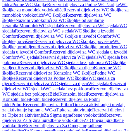
bidea
Podne WC školjke
Rezervni dijelovi za Podne WC školjke
WC
školjke za monoblok vodokotliće
Rezervni dijelovi za WC školjke za
monoblok vodokotliće
WC školjke
Rezervni dijelovi za WC
školjke
Nazidni vodokotlići za WC školjke od sanitarne
keramike
Monoblok
WC sjedala
Rezervni dijelovi za WC sjedala
WC
sjedala
Rezervni dijelovi za WC sjedala
WC školjke u izvedbi
Comfort
Rezervni dijelovi za WC školjke u izvedbi Comfort
WC
školjke, povišene
Rezervni dijelovi za WC školjke, povišene
WC
školjke, produljene
Rezervni dijelovi za WC školjke, produljene
WC
sjedala u izvedbi Comfort
Rezervni dijelovi za WC sjedala u izvedbi
Comfort
WC sjedala
Rezervni dijelovi za WC sjedala
WC sjedala bez
poklopca
Rezervni dijelovi za WC sjedala bez poklopca
WC školjke
za djecu
Rezervni dijelovi za WC školjke za djecu
Konzolne WC
školjke
Rezervni dijelovi za Konzolne WC školjke
Podne WC
školjke
Rezervni dijelovi za Podne WC školjke
WC sjedala za
djecu
Rezervni dijelovi za WC sjedala za djecu
WC sjedala
Rezervni
dijelovi za WC sjedala
WC sjedala bez poklopca
Rezervni dijelovi za
WC sjedala bez poklopca
Bidei
Konzolni bidei
Rezervni dijelovi za
Konzolni bidei
Podni bidei
Rezervni dijelovi za Podni
bidei
Pribor
Rezervni dijelovi za Pribor
Tipke za aktiviranje i uređaji
za aktiviranje ispiranja WC-a
Tipke za aktiviranje
Rezervni dijelovi
za Tipke za aktiviranje
Za Sigma ugradbene vodokotliće
Rezervni
dijelovi za Za Sigma ugradbene vodokotliće
Za Omega ugradbene
vodokotliće
Rezervni dijelovi za Za Omega ugradbene
vodokotliće
Za Kappa ugradbene vodokotliće
Rezervni dijelovi za Za