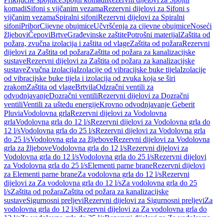
komadi
Sifoni s vijčanim vezama
Rezervni dijelovi za Sifoni s
vijčanim vezama
Spiralni sifoni
Rezervni dijelovi za Spiralni
sifoni
Pribor
Cijevne obujmice
Učvršćenja za cijevne obujmice
Noseći
žljebovi
Čepovi
Brtve
Građevinske zaštite
Potrošni materijal
Zaštita od
požara, zvučna izolacija i zaštita od vlage
Zaštita od požara
Rezervni
dijelovi za Zaštita od požara
Zaštita od požara za kanalizacijske
sustave
Rezervni dijelovi za Zaštita od požara za kanalizacijske
sustave
Zvučna izolacija
Izolacije od vibracijske buke tijela
Izolacije
od vibracijske buke tijela i izolacija od zvuka koja se širi
zrakom
Zaštita od vlage
Brtvila
Odzračni ventili za
odvodnjavanje
Dozračni ventili
Rezervni dijelovi za Dozračni
ventili
Ventili za uštedu energije
Krovno odvodnjavanje Geberit
Pluvia
Vodolovna grla
Rezervni dijelovi za Vodolovna
grla
Vodolovna grla do 12 l/s
Rezervni dijelovi za Vodolovna grla do
12 l/s
Vodolovna grla do 25 l/s
Rezervni dijelovi za Vodolovna grla
do 25 l/s
Vodolovna grla za žljebove
Rezervni dijelovi za Vodolovna
grla za žljebove
Vodolovna grla do 12 l/s
Rezervni dijelovi za
Vodolovna grla do 12 l/s
Vodolovna grla do 25 l/s
Rezervni dijelovi
za Vodolovna grla do 25 l/s
Elementi parne brane
Rezervni dijelovi
za Elementi parne brane
Za vodolovna grla do 12 l/s
Rezervni
dijelovi za Za vodolovna grla do 12 l/s
Za vodolovna grla do 25
l/s
Zaštita od požara
Zaštita od požara za kanalizacijske
sustave
Sigurnosni preljevi
Rezervni dijelovi za Sigurnosni preljevi
Za
vodolovna grla do 12 l/s
Rezervni dijelovi za Za vodolovna grla do