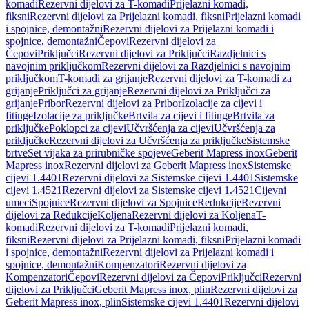
komadi
Rezervni dijelovi za T-komadi
Prijelazni komadi,
fiksni
Rezervni dijelovi za Prijelazni komadi, fiksni
Prijelazni komadi
i spojnice, demontažni
Rezervni dijelovi za Prijelazni komadi i
spojnice, demontažni
Čepovi
Rezervni dijelovi za
Čepovi
Priključci
Rezervni dijelovi za Priključci
Razdjelnici s
navojnim priključkom
Rezervni dijelovi za Razdjelnici s navojnim
priključkom
T-komadi za grijanje
Rezervni dijelovi za T-komadi za
grijanje
Priključci za grijanje
Rezervni dijelovi za Priključci za
grijanje
Pribor
Rezervni dijelovi za Pribor
Izolacije za cijevi i
fitinge
Izolacije za priključke
Brtvila za cijevi i fitinge
Brtvila za
priključke
Poklopci za cijevi
Učvršćenja za cijevi
Učvršćenja za
priključke
Rezervni dijelovi za Učvršćenja za priključke
Sistemske
brtve
Set vijaka za prirubničke spojeve
Geberit Mapress inox
Geberit
Mapress inox
Rezervni dijelovi za Geberit Mapress inox
Sistemske
cijevi 1.4401
Rezervni dijelovi za Sistemske cijevi 1.4401
Sistemske
cijevi 1.4521
Rezervni dijelovi za Sistemske cijevi 1.4521
Cijevni
umeci
Spojnice
Rezervni dijelovi za Spojnice
Redukcije
Rezervni
dijelovi za Redukcije
Koljena
Rezervni dijelovi za Koljena
T-
komadi
Rezervni dijelovi za T-komadi
Prijelazni komadi,
fiksni
Rezervni dijelovi za Prijelazni komadi, fiksni
Prijelazni komadi
i spojnice, demontažni
Rezervni dijelovi za Prijelazni komadi i
spojnice, demontažni
Kompenzatori
Rezervni dijelovi za
Kompenzatori
Čepovi
Rezervni dijelovi za Čepovi
Priključci
Rezervni
dijelovi za Priključci
Geberit Mapress inox, plin
Rezervni dijelovi za
Geberit Mapress inox, plin
Sistemske cijevi 1.4401
Rezervni dijelovi