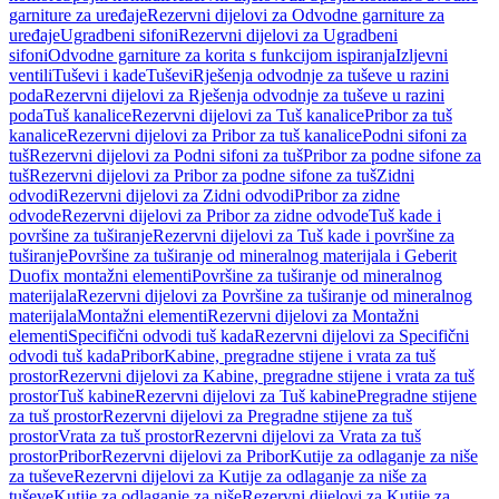
garniture za uređaje
Rezervni dijelovi za Odvodne garniture za
uređaje
Ugradbeni sifoni
Rezervni dijelovi za Ugradbeni
sifoni
Odvodne garniture za korita s funkcijom ispiranja
Izljevni
ventili
Tuševi i kade
Tuševi
Rješenja odvodnje za tuševe u razini
poda
Rezervni dijelovi za Rješenja odvodnje za tuševe u razini
poda
Tuš kanalice
Rezervni dijelovi za Tuš kanalice
Pribor za tuš
kanalice
Rezervni dijelovi za Pribor za tuš kanalice
Podni sifoni za
tuš
Rezervni dijelovi za Podni sifoni za tuš
Pribor za podne sifone za
tuš
Rezervni dijelovi za Pribor za podne sifone za tuš
Zidni
odvodi
Rezervni dijelovi za Zidni odvodi
Pribor za zidne
odvode
Rezervni dijelovi za Pribor za zidne odvode
Tuš kade i
površine za tuširanje
Rezervni dijelovi za Tuš kade i površine za
tuširanje
Površine za tuširanje od mineralnog materijala i Geberit
Duofix montažni elementi
Površine za tuširanje od mineralnog
materijala
Rezervni dijelovi za Površine za tuširanje od mineralnog
materijala
Montažni elementi
Rezervni dijelovi za Montažni
elementi
Specifični odvodi tuš kada
Rezervni dijelovi za Specifični
odvodi tuš kada
Pribor
Kabine, pregradne stijene i vrata za tuš
prostor
Rezervni dijelovi za Kabine, pregradne stijene i vrata za tuš
prostor
Tuš kabine
Rezervni dijelovi za Tuš kabine
Pregradne stijene
za tuš prostor
Rezervni dijelovi za Pregradne stijene za tuš
prostor
Vrata za tuš prostor
Rezervni dijelovi za Vrata za tuš
prostor
Pribor
Rezervni dijelovi za Pribor
Kutije za odlaganje za niše
za tuševe
Rezervni dijelovi za Kutije za odlaganje za niše za
tuševe
Kutije za odlaganje za niše
Rezervni dijelovi za Kutije za