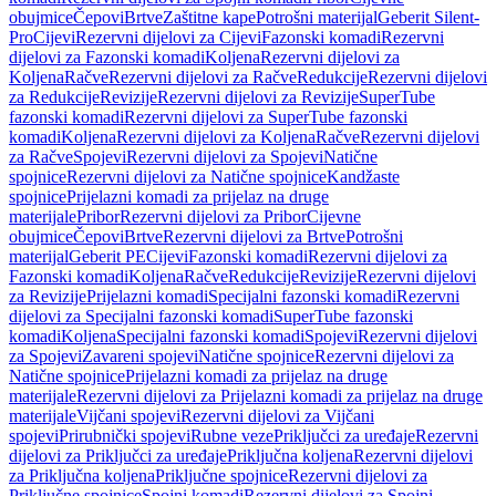
obujmice
Čepovi
Brtve
Zaštitne kape
Potrošni materijal
Geberit Silent-
Pro
Cijevi
Rezervni dijelovi za Cijevi
Fazonski komadi
Rezervni
dijelovi za Fazonski komadi
Koljena
Rezervni dijelovi za
Koljena
Račve
Rezervni dijelovi za Račve
Redukcije
Rezervni dijelovi
za Redukcije
Revizije
Rezervni dijelovi za Revizije
SuperTube
fazonski komadi
Rezervni dijelovi za SuperTube fazonski
komadi
Koljena
Rezervni dijelovi za Koljena
Račve
Rezervni dijelovi
za Račve
Spojevi
Rezervni dijelovi za Spojevi
Natične
spojnice
Rezervni dijelovi za Natične spojnice
Kandžaste
spojnice
Prijelazni komadi za prijelaz na druge
materijale
Pribor
Rezervni dijelovi za Pribor
Cijevne
obujmice
Čepovi
Brtve
Rezervni dijelovi za Brtve
Potrošni
materijal
Geberit PE
Cijevi
Fazonski komadi
Rezervni dijelovi za
Fazonski komadi
Koljena
Račve
Redukcije
Revizije
Rezervni dijelovi
za Revizije
Prijelazni komadi
Specijalni fazonski komadi
Rezervni
dijelovi za Specijalni fazonski komadi
SuperTube fazonski
komadi
Koljena
Specijalni fazonski komadi
Spojevi
Rezervni dijelovi
za Spojevi
Zavareni spojevi
Natične spojnice
Rezervni dijelovi za
Natične spojnice
Prijelazni komadi za prijelaz na druge
materijale
Rezervni dijelovi za Prijelazni komadi za prijelaz na druge
materijale
Vijčani spojevi
Rezervni dijelovi za Vijčani
spojevi
Prirubnički spojevi
Rubne veze
Priključci za uređaje
Rezervni
dijelovi za Priključci za uređaje
Priključna koljena
Rezervni dijelovi
za Priključna koljena
Priključne spojnice
Rezervni dijelovi za
Priključne spojnice
Spojni komadi
Rezervni dijelovi za Spojni