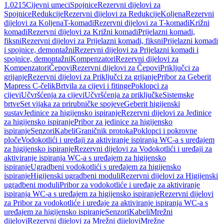
1.0215
Cijevni umeci
Spojnice
Rezervni dijelovi za
Spojnice
Redukcije
Rezervni dijelovi za Redukcije
Koljena
Rezervni
dijelovi za Koljena
T-komadi
Rezervni dijelovi za T-komadi
Križni
komadi
Rezervni dijelovi za Križni komadi
Prijelazni komadi,
fiksni
Rezervni dijelovi za Prijelazni komadi, fiksni
Prijelazni komadi
i spojnice, demontažni
Rezervni dijelovi za Prijelazni komadi i
spojnice, demontažni
Kompenzatori
Rezervni dijelovi za
Kompenzatori
Čepovi
Rezervni dijelovi za Čepovi
Priključci za
grijanje
Rezervni dijelovi za Priključci za grijanje
Pribor za Geberit
Mapress C-čelik
Brtvila za cijevi i fitinge
Poklopci za
cijevi
Učvršćenja za cijevi
Učvršćenja za priključke
Sistemske
brtve
Set vijaka za prirubničke spojeve
Geberit higijenski
sustav
Jedinice za higijensko ispiranje
Rezervni dijelovi za Jedinice
za higijensko ispiranje
Pribor za jedinice za higijensko
ispiranje
Senzori
Kabeli
Graničnik protoka
Poklopci i pokrovne
ploče
Vodokotlići i uređaji za aktiviranje ispiranja WC-a s uređajem
za higijensko ispiranje
Rezervni dijelovi za Vodokotlići i uređaji za
aktiviranje ispiranja WC-a s uređajem za higijensko
ispiranje
Ugradbeni vodokotlići s uređajem za higijensko
ispiranje
Higijenski ugradbeni moduli
Rezervni dijelovi za Higijenski
ugradbeni moduli
Pribor za vodokotliće i uređaje za aktiviranje
ispiranja WC-a s uređajem za higijensko ispiranje
Rezervni dijelovi
za Pribor za vodokotliće i uređaje za aktiviranje ispiranja WC-a s
uređajem za higijensko ispiranje
Senzori
Kabeli
Mrežni
dijelovi
Rezervni dijelovi za Mrežni dijelovi
Mrežne