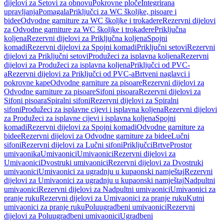
dijelovi za Setovi za obnovu
Pokrovne ploče
Integrirana
upravljanja
Pomagala
Priključci za WC školjke, pisoare i
bidee
Odvodne garniture za WC školjke i trokadere
Rezervni dijelovi
za Odvodne garniture za WC školjke i trokadere
Priključna
koljena
Rezervni dijelovi za Priključna koljena
Spojni
komadi
Rezervni dijelovi za Spojni komadi
Priključni setovi
Rezervni
dijelovi za Priključni setovi
Produžeci za isplavna koljena
Rezervni
dijelovi za Produžeci za isplavna koljena
Priključci od PVC-
a
Rezervni dijelovi za Priključci od PVC-a
Brtveni naglavci i
pokrovne kape
Odvodne garniture za pisoare
Rezervni dijelovi za
Odvodne garniture za pisoare
Sifoni pisoara
Rezervni dijelovi za
Sifoni pisoara
Spiralni sifoni
Rezervni dijelovi za Spiralni
sifoni
Produžeci za isplavne cijevi i isplavna koljena
Rezervni dijelovi
za Produžeci za isplavne cijevi i isplavna koljena
Spojni
komadi
Rezervni dijelovi za Spojni komadi
Odvodne garniture za
bidee
Rezervni dijelovi za Odvodne garniture za bidee
Lučni
sifoni
Rezervni dijelovi za Lučni sifoni
Priključci
Brtve
Prostor
umivaonika
Umivaonici
Umivaonici
Rezervni dijelovi za
Umivaonici
Dvostruki umivaonici
Rezervni dijelovi za Dvostruki
umivaonici
Umivaonici za ugradnju u kupaonski namještaj
Rezervni
dijelovi za Umivaonici za ugradnju u kupaonski namještaj
Nadpultni
umivaonici
Rezervni dijelovi za Nadpultni umivaonici
Umivaonici za
pranje ruku
Rezervni dijelovi za Umivaonici za pranje ruku
Kutni
umivaonici za pranje ruku
Poluugradbeni umivaonici
Rezervni
dijelovi za Poluugradbeni umivaonici
Ugradbeni