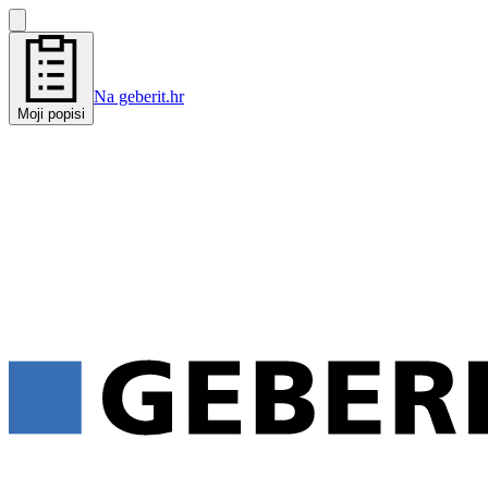
Na geberit.hr
Moji popisi