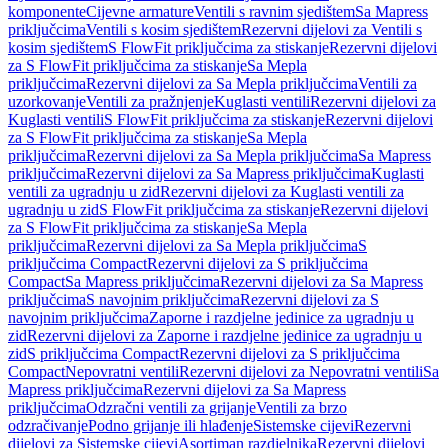
komponente
Cijevne armature
Ventili s ravnim sjedištem
Sa Mapress
priključcima
Ventili s kosim sjedištem
Rezervni dijelovi za Ventili s
kosim sjedištem
S FlowFit priključcima za stiskanje
Rezervni dijelovi
za S FlowFit priključcima za stiskanje
Sa Mepla
priključcima
Rezervni dijelovi za Sa Mepla priključcima
Ventili za
uzorkovanje
Ventili za pražnjenje
Kuglasti ventili
Rezervni dijelovi za
Kuglasti ventili
S FlowFit priključcima za stiskanje
Rezervni dijelovi
za S FlowFit priključcima za stiskanje
Sa Mepla
priključcima
Rezervni dijelovi za Sa Mepla priključcima
Sa Mapress
priključcima
Rezervni dijelovi za Sa Mapress priključcima
Kuglasti
ventili za ugradnju u zid
Rezervni dijelovi za Kuglasti ventili za
ugradnju u zid
S FlowFit priključcima za stiskanje
Rezervni dijelovi
za S FlowFit priključcima za stiskanje
Sa Mepla
priključcima
Rezervni dijelovi za Sa Mepla priključcima
S
priključcima Compact
Rezervni dijelovi za S priključcima
Compact
Sa Mapress priključcima
Rezervni dijelovi za Sa Mapress
priključcima
S navojnim priključcima
Rezervni dijelovi za S
navojnim priključcima
Zaporne i razdjelne jedinice za ugradnju u
zid
Rezervni dijelovi za Zaporne i razdjelne jedinice za ugradnju u
zid
S priključcima Compact
Rezervni dijelovi za S priključcima
Compact
Nepovratni ventili
Rezervni dijelovi za Nepovratni ventili
Sa
Mapress priključcima
Rezervni dijelovi za Sa Mapress
priključcima
Odzračni ventili za grijanje
Ventili za brzo
odzračivanje
Podno grijanje ili hlađenje
Sistemske cijevi
Rezervni
dijelovi za Sistemske cijevi
Asortiman razdjelnika
Rezervni dijelovi