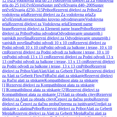
12 l/s
Za vodolovna grla do 25 l/s
Rezervni dijelovi za Za vodolovna
grla do 25 l/s
Učvršćenja
Sustav pričvršćivanja d40–200
Sustav
pričvršćivanja d250–315
Pribor
Rezervni dijelovi za Pribor
Za
vodolovna grla
Rezervni dijelovi za Za vodolovna grla
Za
učvršćenja
Konvencionalno krovno odvodnjavanje
Vodolovna
grla
Rezervni dijelovi za Vodolovna grla
Elementi parne
brane
Rezervni dijelovi za Elementi parne brane
Pribor
Rezervni
dijelovi za Pribor
Podna odvodnja
Odvodnjavanje unutarnjih i
vanjskih površina
Rezervni dijelovi za Odvodnjavanje unutarnjih i
vanjskih površina
Podni odvodi 10 x 10 cm
Rezervni dijelovi za
Podni odvodi 10 x 10 cm
Podni odvodi za balkone i terase, 10 x 10
cm
Rezervni dijelovi za Podni odvodi za balkone i terase, 10 x 10
cm
Podni odvodi 13 x 13 cm
Rezervni dijelovi za Podni odvodi 13 x
13 cm
Podni odvodi za balkone i terase, 13 x 13 cm
Rezervni dijelovi
za Podni odvodi za balkone i terase, 13 x 13 cm
Pribor
Rezervni
dijelovi za Pribor
Alati
Alati
Alati za Geberit FlowFit
Rezervni dijelovi
za Alati za Geberit FlowFit
Ručni alati za stiskanje
Rezervni dijelovi
za Ručni alati za stiskanje
Kompatibilnost alata za stiskanje
[1]
Rezervni dijelovi za Kompatibilnost alata za stiskanje
[1]
Kompatibilnost alata za stiskanje [2]
Rezervni dijelovi za
Kompatibilnost alata za stiskanje [2]
Alati za obradu cijevi
Rezervni
dijelovi za Alati za obradu cijevi
Čepovi za tlačnu probu
Rezervni
dijelovi za Čepovi za tlačnu probu
Oprema za ispitivanje
Uređaji za
stiskanje s alatima
Pribor
Rezervni dijelovi za Pribor
Alati za Geberit
Mepla
Rezervni dijelovi za Alati za Geberit Mepla
Ručni alati za