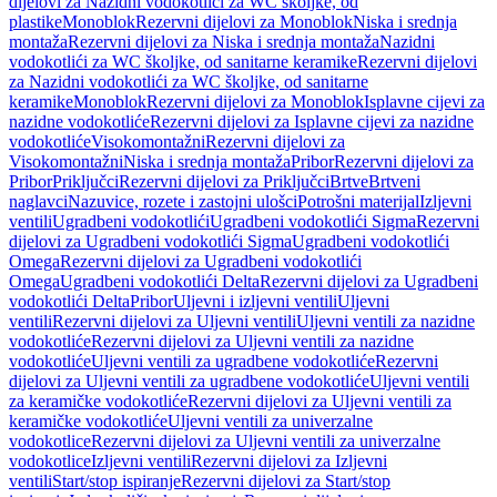
dijelovi za Nazidni vodokotlići za WC školjke, od
plastike
Monoblok
Rezervni dijelovi za Monoblok
Niska i srednja
montaža
Rezervni dijelovi za Niska i srednja montaža
Nazidni
vodokotlići za WC školjke, od sanitarne keramike
Rezervni dijelovi
za Nazidni vodokotlići za WC školjke, od sanitarne
keramike
Monoblok
Rezervni dijelovi za Monoblok
Isplavne cijevi za
nazidne vodokotliće
Rezervni dijelovi za Isplavne cijevi za nazidne
vodokotliće
Visokomontažni
Rezervni dijelovi za
Visokomontažni
Niska i srednja montaža
Pribor
Rezervni dijelovi za
Pribor
Priključci
Rezervni dijelovi za Priključci
Brtve
Brtveni
naglavci
Nazuvice, rozete i zastojni ulošci
Potrošni materijal
Izljevni
ventili
Ugradbeni vodokotlići
Ugradbeni vodokotlići Sigma
Rezervni
dijelovi za Ugradbeni vodokotlići Sigma
Ugradbeni vodokotlići
Omega
Rezervni dijelovi za Ugradbeni vodokotlići
Omega
Ugradbeni vodokotlići Delta
Rezervni dijelovi za Ugradbeni
vodokotlići Delta
Pribor
Uljevni i izljevni ventili
Uljevni
ventili
Rezervni dijelovi za Uljevni ventili
Uljevni ventili za nazidne
vodokotliće
Rezervni dijelovi za Uljevni ventili za nazidne
vodokotliće
Uljevni ventili za ugradbene vodokotliće
Rezervni
dijelovi za Uljevni ventili za ugradbene vodokotliće
Uljevni ventili
za keramičke vodokotliće
Rezervni dijelovi za Uljevni ventili za
keramičke vodokotliće
Uljevni ventili za univerzalne
vodokotlice
Rezervni dijelovi za Uljevni ventili za univerzalne
vodokotlice
Izljevni ventili
Rezervni dijelovi za Izljevni
ventili
Start/stop ispiranje
Rezervni dijelovi za Start/stop