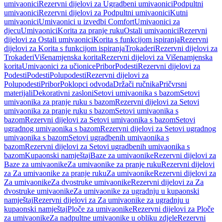
umivaonici
Rezervni dijelovi za Ugradbeni umivaonici
Podpultni
umivaonici
Rezervni dijelovi za Podpultni umivaonici
Kutni
umivaonici
Umivaonici u izvedbi Comfort
Umivaonici za
djecu
Umivaonici
Korita za pranje ruku
Ostali umivaonici
Rezervni
dijelovi za Ostali umivaonici
Korita s funkcijom ispiranja
Rezervni
dijelovi za Korita s funkcijom ispiranja
Trokaderi
Rezervni dijelovi za
Trokaderi
Višenamjenska korita
Rezervni dijelovi za Višenamjenska
korita
Umivaonici za učionice
Pribor
Podesti
Rezervni dijelovi za
Podesti
Podesti
Polupodesti
Rezervni dijelovi za
Polupodesti
Pribor
Poklopci odvoda
Držači ručnika
Pričvrsni
materijali
Dekorativni zasloni
Setovi umivaonika s bazom
Setovi
umivaonika za pranje ruku s bazom
Rezervni dijelovi za Setovi
umivaonika za pranje ruku s bazom
Setovi umivaonika s
bazom
Rezervni dijelovi za Setovi umivaonika s bazom
Setovi
ugradnog umivaonika s bazom
Rezervni dijelovi za Setovi ugradnog
umivaonika s bazom
Setovi ugradbenih umivaonika s
bazom
Rezervni dijelovi za Setovi ugradbenih umivaonika s
bazom
Kupaonski namještaj
Baze za umivaonike
Rezervni dijelovi za
Baze za umivaonike
Za umivaonike za pranje ruku
Rezervni dijelovi
za Za umivaonike za pranje ruku
Za umivaonike
Rezervni dijelovi za
Za umivaonike
Za dvostruke umivaonike
Rezervni dijelovi za Za
dvostruke umivaonike
Za umivaonike za ugradnju u kupaonski
namještaj
Rezervni dijelovi za Za umivaonike za ugradnju u
kupaonski namještaj
Ploče za umivaonike
Rezervni dijelovi za Ploče
za umivaonike
Za nadpultne umivaonike u obliku zdjele
Rezervni