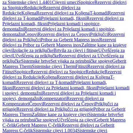
za Sistemske cijevi 1.4401
Cijevni umeci
Spojnice
Rezervni dijelovi
za Spojnice
Redukcije
Rezervni dijelovi za
Redukcije
Koljena
Rezervni dijelovi za Koljena
T-komadi
Rezervni
dijelovi za T-komadi
Prijelazni komadi, fiksni
Rezervni dijelovi za
Prijelazni komadi, fiksni
Prijelazni komadi i spojnice,
demontažni
Rezervni dijelovi za Prijelazni komadi i spojnice,
demontažni
Čepovi
Rezervni dijelovi za Čepovi
Priključci
Rezervni
dijelovi za Priključci
Pribor za Geberit Mapress inox
Rezervni
dijelovi za Pribor za Geberit Mapress inox
Zaštitne kape za krajeve
cijevi
Izolacije za priključke
Brtvila za cijevi i fitinge
Učvršćenja za
cijevi
Učvršćenja za priključke
Rezervni dijelovi za Učvršćenja za
priključke
Sistemske brtve
Set vijaka za prirubničke spojeve
Geberit
Mapress Therm
Sistemske cijevi Therm
Fitinzi
Rezervni dijelovi za
Fitinzi
Spojnice
Rezervni dijelovi za Spojnice
Redukcije
Rezervni
dijelovi za Redukcije
Koljena
Rezervni dijelovi za Koljena
T-
komadi
Rezervni dijelovi za T-komadi
Prijelazni komadi,
fiksni
Rezervni dijelovi za Prijelazni komadi, fiksni
Prijelazni komadi
i spojevi, demontažni
Rezervni dijelovi za Prijelazni komadi i
spojevi, demontažni
Kompenzatori
Rezervni dijelovi za
Kompenzatori
Čepovi
Rezervni dijelovi za Čepovi
Priključci za
grijanje
Rezervni dijelovi za Priključci za grijanje
Pribor za Geberit
Mapress Therm
Zaštitne kape za krajeve cijevi
Sistemske brtve
Set
vijaka za prirubničke spojeve
Učvršćenja za cijevi
Geberit Mapress
C-čelik
Geberit Mapress C-čelik
Rezervni dijelovi za Geberit
Mapress C-čelik
Sistemske cijevi 1.0034
Sistemske cijevi