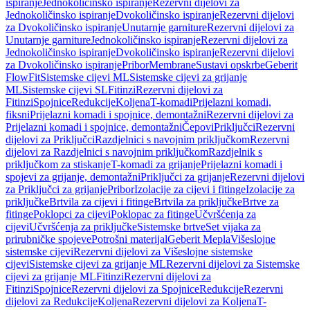
ispiranje
Jednokoličinsko ispiranje
Rezervni dijelovi za
Jednokoličinsko ispiranje
Dvokoličinsko ispiranje
Rezervni dijelovi
za Dvokoličinsko ispiranje
Unutarnje garniture
Rezervni dijelovi za
Unutarnje garniture
Jednokoličinsko ispiranje
Rezervni dijelovi za
Jednokoličinsko ispiranje
Dvokoličinsko ispiranje
Rezervni dijelovi
za Dvokoličinsko ispiranje
Pribor
Membrane
Sustavi opskrbe
Geberit
FlowFit
Sistemske cijevi ML
Sistemske cijevi za grijanje
ML
Sistemske cijevi SL
Fitinzi
Rezervni dijelovi za
Fitinzi
Spojnice
Redukcije
Koljena
T-komadi
Prijelazni komadi,
fiksni
Prijelazni komadi i spojnice, demontažni
Rezervni dijelovi za
Prijelazni komadi i spojnice, demontažni
Čepovi
Priključci
Rezervni
dijelovi za Priključci
Razdjelnici s navojnim priključkom
Rezervni
dijelovi za Razdjelnici s navojnim priključkom
Razdjelnik s
priključkom za stiskanje
T-komadi za grijanje
Prijelazni komadi i
spojevi za grijanje, demontažni
Priključci za grijanje
Rezervni dijelovi
za Priključci za grijanje
Pribor
Izolacije za cijevi i fitinge
Izolacije za
priključke
Brtvila za cijevi i fitinge
Brtvila za priključke
Brtve za
fitinge
Poklopci za cijevi
Poklopac za fitinge
Učvršćenja za
cijevi
Učvršćenja za priključke
Sistemske brtve
Set vijaka za
prirubničke spojeve
Potrošni materijal
Geberit Mepla
Višeslojne
sistemske cijevi
Rezervni dijelovi za Višeslojne sistemske
cijevi
Sistemske cijevi za grijanje ML
Rezervni dijelovi za Sistemske
cijevi za grijanje ML
Fitinzi
Rezervni dijelovi za
Fitinzi
Spojnice
Rezervni dijelovi za Spojnice
Redukcije
Rezervni
dijelovi za Redukcije
Koljena
Rezervni dijelovi za Koljena
T-