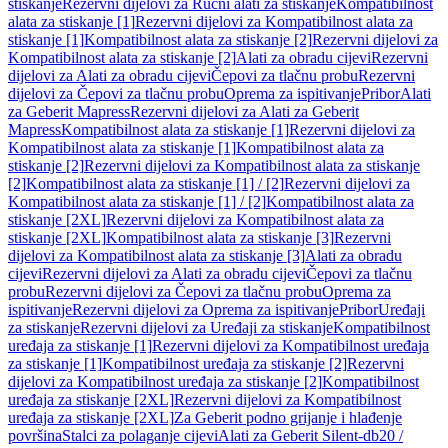
stiskanje
Rezervni dijelovi za Ručni alati za stiskanje
Kompatibilnost
alata za stiskanje [1]
Rezervni dijelovi za Kompatibilnost alata za
stiskanje [1]
Kompatibilnost alata za stiskanje [2]
Rezervni dijelovi za
Kompatibilnost alata za stiskanje [2]
Alati za obradu cijevi
Rezervni
dijelovi za Alati za obradu cijevi
Čepovi za tlačnu probu
Rezervni
dijelovi za Čepovi za tlačnu probu
Oprema za ispitivanje
Pribor
Alati
za Geberit Mapress
Rezervni dijelovi za Alati za Geberit
Mapress
Kompatibilnost alata za stiskanje [1]
Rezervni dijelovi za
Kompatibilnost alata za stiskanje [1]
Kompatibilnost alata za
stiskanje [2]
Rezervni dijelovi za Kompatibilnost alata za stiskanje
[2]
Kompatibilnost alata za stiskanje [1] / [2]
Rezervni dijelovi za
Kompatibilnost alata za stiskanje [1] / [2]
Kompatibilnost alata za
stiskanje [2XL]
Rezervni dijelovi za Kompatibilnost alata za
stiskanje [2XL]
Kompatibilnost alata za stiskanje [3]
Rezervni
dijelovi za Kompatibilnost alata za stiskanje [3]
Alati za obradu
cijevi
Rezervni dijelovi za Alati za obradu cijevi
Čepovi za tlačnu
probu
Rezervni dijelovi za Čepovi za tlačnu probu
Oprema za
ispitivanje
Rezervni dijelovi za Oprema za ispitivanje
Pribor
Uređaji
za stiskanje
Rezervni dijelovi za Uređaji za stiskanje
Kompatibilnost
uređaja za stiskanje [1]
Rezervni dijelovi za Kompatibilnost uređaja
za stiskanje [1]
Kompatibilnost uređaja za stiskanje [2]
Rezervni
dijelovi za Kompatibilnost uređaja za stiskanje [2]
Kompatibilnost
uređaja za stiskanje [2XL]
Rezervni dijelovi za Kompatibilnost
uređaja za stiskanje [2XL]
Za Geberit podno grijanje i hlađenje
površina
Stalci za polaganje cijevi
Alati za Geberit Silent-db20 /