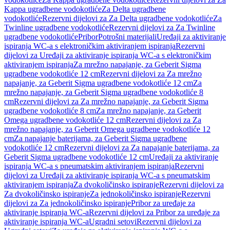
Kappa ugradbene vodokotliće
Za Delta ugradbene
vodokotliće
Rezervni dijelovi za Za Delta ugradbene vodokotliće
Za
Twinline ugradbene vodokotliće
Rezervni dijelovi za Za Twinline
ugradbene vodokotliće
Pribor
Potrošni materijali
Uređaji za aktiviranje
ispiranja WC-a s elektroničkim aktiviranjem ispiranja
Rezervni
dijelovi za Uređaji za aktiviranje ispiranja WC-a s elektroničkim
aktiviranjem ispiranja
Za mrežno napajanje, za Geberit Sigma
ugradbene vodokotliće 12 cm
Rezervni dijelovi za Za mrežno
napajanje, za Geberit Sigma ugradbene vodokotliće 12 cm
Za
mrežno napajanje, za Geberit Sigma ugradbene vodokotliće 8
cm
Rezervni dijelovi za Za mrežno napajanje, za Geberit Sigma
ugradbene vodokotliće 8 cm
Za mrežno napajanje, za Geberit
Omega ugradbene vodokotliće 12 cm
Rezervni dijelovi za Za
mrežno napajanje, za Geberit Omega ugradbene vodokotliće 12
cm
Za napajanje baterijama, za Geberit Sigma ugradbene
vodokotliće 12 cm
Rezervni dijelovi za Za napajanje baterijama, za
Geberit Sigma ugradbene vodokotliće 12 cm
Uređaji za aktiviranje
ispiranja WC-a s pneumatskim aktiviranjem ispiranja
Rezervni
dijelovi za Uređaji za aktiviranje ispiranja WC-a s pneumatskim
aktiviranjem ispiranja
Za dvokoličinsko ispiranje
Rezervni dijelovi za
Za dvokoličinsko ispiranje
Za jednokoličinsko ispiranje
Rezervni
dijelovi za Za jednokoličinsko ispiranje
Pribor za uređaje za
aktiviranje ispiranja WC-a
Rezervni dijelovi za Pribor za uređaje za
aktiviranje ispiranja WC-a
Ugradni setovi
Rezervni dijelovi za