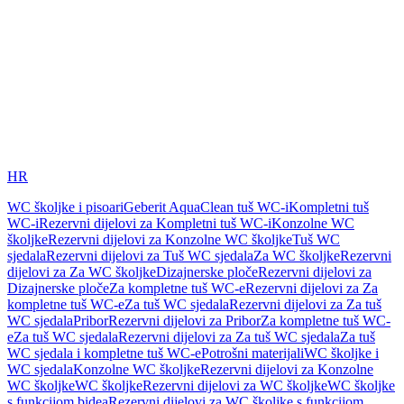
HR
WC školjke i pisoari
Geberit AquaClean tuš WC-i
Kompletni tuš
WC-i
Rezervni dijelovi za Kompletni tuš WC-i
Konzolne WC
školjke
Rezervni dijelovi za Konzolne WC školjke
Tuš WC
sjedala
Rezervni dijelovi za Tuš WC sjedala
Za WC školjke
Rezervni
dijelovi za Za WC školjke
Dizajnerske ploče
Rezervni dijelovi za
Dizajnerske ploče
Za kompletne tuš WC-e
Rezervni dijelovi za Za
kompletne tuš WC-e
Za tuš WC sjedala
Rezervni dijelovi za Za tuš
WC sjedala
Pribor
Rezervni dijelovi za Pribor
Za kompletne tuš WC-
e
Za tuš WC sjedala
Rezervni dijelovi za Za tuš WC sjedala
Za tuš
WC sjedala i kompletne tuš WC-e
Potrošni materijali
WC školjke i
WC sjedala
Konzolne WC školjke
Rezervni dijelovi za Konzolne
WC školjke
WC školjke
Rezervni dijelovi za WC školjke
WC školjke
s funkcijom bidea
Rezervni dijelovi za WC školjke s funkcijom