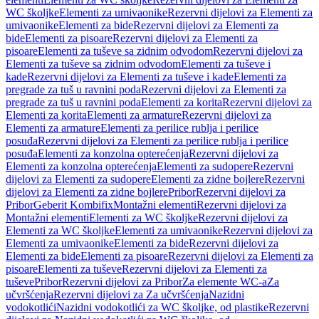
WC školjke
Elementi za umivaonike
Rezervni dijelovi za Elementi za
umivaonike
Elementi za bide
Rezervni dijelovi za Elementi za
bide
Elementi za pisoare
Rezervni dijelovi za Elementi za
pisoare
Elementi za tuševe sa zidnim odvodom
Rezervni dijelovi za
Elementi za tuševe sa zidnim odvodom
Elementi za tuševe i
kade
Rezervni dijelovi za Elementi za tuševe i kade
Elementi za
pregrade za tuš u ravnini poda
Rezervni dijelovi za Elementi za
pregrade za tuš u ravnini poda
Elementi za korita
Rezervni dijelovi za
Elementi za korita
Elementi za armature
Rezervni dijelovi za
Elementi za armature
Elementi za perilice rublja i perilice
posuđa
Rezervni dijelovi za Elementi za perilice rublja i perilice
posuđa
Elementi za konzolna opterećenja
Rezervni dijelovi za
Elementi za konzolna opterećenja
Elementi za sudopere
Rezervni
dijelovi za Elementi za sudopere
Elementi za zidne bojlere
Rezervni
dijelovi za Elementi za zidne bojlere
Pribor
Rezervni dijelovi za
Pribor
Geberit Kombifix
Montažni elementi
Rezervni dijelovi za
Montažni elementi
Elementi za WC školjke
Rezervni dijelovi za
Elementi za WC školjke
Elementi za umivaonike
Rezervni dijelovi za
Elementi za umivaonike
Elementi za bide
Rezervni dijelovi za
Elementi za bide
Elementi za pisoare
Rezervni dijelovi za Elementi za
pisoare
Elementi za tuševe
Rezervni dijelovi za Elementi za
tuševe
Pribor
Rezervni dijelovi za Pribor
Za elemente WC-a
Za
učvršćenja
Rezervni dijelovi za Za učvršćenja
Nazidni
vodokotlići
Nazidni vodokotlići za WC školjke, od plastike
Rezervni