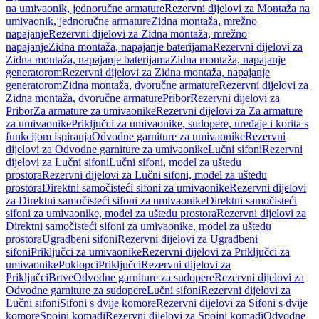
na umivaonik, jednoručne armature
Rezervni dijelovi za Montaža na
umivaonik, jednoručne armature
Zidna montaža, mrežno
napajanje
Rezervni dijelovi za Zidna montaža, mrežno
napajanje
Zidna montaža, napajanje baterijama
Rezervni dijelovi za
Zidna montaža, napajanje baterijama
Zidna montaža, napajanje
generatorom
Rezervni dijelovi za Zidna montaža, napajanje
generatorom
Zidna montaža, dvoručne armature
Rezervni dijelovi za
Zidna montaža, dvoručne armature
Pribor
Rezervni dijelovi za
Pribor
Za armature za umivaonike
Rezervni dijelovi za Za armature
za umivaonike
Priključci za umivaonike, sudopere, uređaje i korita s
funkcijom ispiranja
Odvodne garniture za umivaonike
Rezervni
dijelovi za Odvodne garniture za umivaonike
Lučni sifoni
Rezervni
dijelovi za Lučni sifoni
Lučni sifoni, model za uštedu
prostora
Rezervni dijelovi za Lučni sifoni, model za uštedu
prostora
Direktni samočisteći sifoni za umivaonike
Rezervni dijelovi
za Direktni samočisteći sifoni za umivaonike
Direktni samočisteći
sifoni za umivaonike, model za uštedu prostora
Rezervni dijelovi za
Direktni samočisteći sifoni za umivaonike, model za uštedu
prostora
Ugradbeni sifoni
Rezervni dijelovi za Ugradbeni
sifoni
Priključci za umivaonike
Rezervni dijelovi za Priključci za
umivaonike
Poklopci
Priključci
Rezervni dijelovi za
Priključci
Brtve
Odvodne garniture za sudopere
Rezervni dijelovi za
Odvodne garniture za sudopere
Lučni sifoni
Rezervni dijelovi za
Lučni sifoni
Sifoni s dvije komore
Rezervni dijelovi za Sifoni s dvije
komore
Spojni komadi
Rezervni dijelovi za Spojni komadi
Odvodne