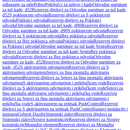
odlaganje za niše
Pribor
Priključci za tuševe i kade
Odvodne garniture
za tuš kade, d52
Rezervni dijelovi za Odvodne garniture za tuš kade,
d52
S poklopcem odvoda
Rezervni dijelovi za S poklopcem
odvoda
Poklopci odvoda
Rezervni dijelovi za Poklopci
odvoda
Odvodne garniture za tuš kade, d90
Rezervni dijelovi za
Odvodne garniture za tuš kade, d90
S poklopcem odvoda
Rezervni
dijelovi za S poklopcem odvoda
Bez poklopca odvoda
Rezervni
dijelovi za Bez poklopca odvoda
Poklopci odvoda
Rezervni dijelovi
za Poklopci odvoda
Odvodne garniture za tuš kade Sestra
Rezervni
dijelovi za Odvodne garniture za tuš kade Sestra
Bez poklopca
odvoda
Rezervni dijelovi za Bez poklopca odvoda
Odvodne
garniture za kade, d52
Rezervni dijelovi za Odvodne garniture za
kade, d52
S aktiviranjem odvrtanjem
Rezervni dijelovi za S
aktiviranjem odvrtanjem
Setovi za finu montažu aktiviranja
odvrtanjem
Rezervni dijelovi za Setovi za finu montažu aktiviranja
odvrtanjem
S aktiviranjem odvrtanjem i priključkom vode
Rezervni
dijelovi za S aktiviranjem odvrtanjem i priključkom vode
Setovi za
finu montažu aktiviranja odvrtanjem i priključka vode
Rezervni
dijelovi za Setovi za finu montažu aktiviranja odvrtanjem i
priključka vode
S aktiviranjem na pritisak PushControl
Rezervni
dijelovi za S aktiviranjem na pritisak PushControl
Sustavi instalacije i
ispiranja
Geberit Duofix
Sistemski zidovi
Rezervni dijelovi za
Sistemski zidovi
Nosive konstrukcije
Rezervni dijelovi za Nosive
konstrukcije
Montažni elementi
Rezervni dijelovi za Montažni
elementi
Elementi za WC školjke
Rezervni dijelovi za Elementi za