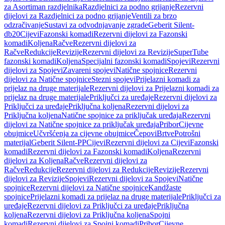
za Asortiman razdjelnika
Razdjelnici za podno grijanje
Rezervni
dijelovi za Razdjelnici za podno grijanje
Ventili za brzo
odzračivanje
Sustavi za odvodnjavanje zgrade
Geberit Silent-
db20
Cijevi
Fazonski komadi
Rezervni dijelovi za Fazonski
komadi
Koljena
Račve
Rezervni dijelovi za
Račve
Redukcije
Revizije
Rezervni dijelovi za Revizije
SuperTube
fazonski komadi
Koljena
Specijalni fazonski komadi
Spojevi
Rezervni
dijelovi za Spojevi
Zavareni spojevi
Natične spojnice
Rezervni
dijelovi za Natične spojnice
Stezni spojevi
Prijelazni komadi za
prijelaz na druge materijale
Rezervni dijelovi za Prijelazni komadi za
prijelaz na druge materijale
Priključci za uređaje
Rezervni dijelovi za
Priključci za uređaje
Priključna koljena
Rezervni dijelovi za
Priključna koljena
Natične spojnice za priključak uređaja
Rezervni
dijelovi za Natične spojnice za priključak uređaja
Pribor
Cijevne
obujmice
Učvršćenja za cijevne obujmice
Čepovi
Brtve
Potrošni
materijal
Geberit Silent-PP
Cijevi
Rezervni dijelovi za Cijevi
Fazonski
komadi
Rezervni dijelovi za Fazonski komadi
Koljena
Rezervni
dijelovi za Koljena
Račve
Rezervni dijelovi za
Račve
Redukcije
Rezervni dijelovi za Redukcije
Revizije
Rezervni
dijelovi za Revizije
Spojevi
Rezervni dijelovi za Spojevi
Natične
spojnice
Rezervni dijelovi za Natične spojnice
Kandžaste
spojnice
Prijelazni komadi za prijelaz na druge materijale
Priključci za
uređaje
Rezervni dijelovi za Priključci za uređaje
Priključna
koljena
Rezervni dijelovi za Priključna koljena
Spojni
komadi
Rezervni dijelovi za Spojni komadi
Pribor
Cijevne