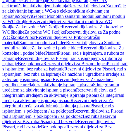
Ugradni setovi
Za uređaje za aktiviranje ispiranja WC-a s
elektroničkim aktiviranjem ispiranja
Rezervni dijelovi za Za uređaje
za aktiviranje ispiranja WC-a s elektroničkim aktiviranjem
ispiranja
Spojevi
Geberit Monolith sanitarni moduli
Sanitarni moduli
za WC školjke
Rezervni dijelovi za Sanitarni moduli za WC
školjke
Za konzolne WC školjke
Rezervni dijelovi za Za konzolne
WC školjke
Za podne WC školjke
Rezervni dijelovi za Za podne
WC školjke
Pribor
Rezervni dijelovi za Pribor
Potrošni
materijali
Sanitarni moduli za bidee
Rezervni dijelovi za Sanitarni
moduli za bidee
Za konzolne i podne bidee
Rezervni dijelovi za Za
konzolne i podne bidee
Pisoari
Pisoari, rad s ispiranjem, s rubom za
ispiranje
Rezervni dijelovi za Pisoari, rad s ispiranjem, s rubom za
ispiranje
Bez poklopca
Rezervni dijelovi za Bez poklopca
Pisoari, rad
s ispiranjem, bez ruba za ispiranje
Rezervni dijelovi za Pisoari, rad s
ispiranjem, bez ruba za ispiranje
Za nazidne i ugradbene uređaje za
aktiviranje ispiranja pisoara
Rezervni dijelovi za Za nazidne i
ugradbene uređaje za aktiviranje ispiranja pisoara
S integriranim
uređajem za aktiviranje ispiranja pisoara
Rezervni dijelovi za S
integriranim uređajem za aktiviranje ispiranja pisoara
Za integrirani
uređaj za aktiviranje ispiranja pisoara
Rezervni dijelovi za Za
integrirani uređaj za aktiviranje ispiranja pisoara
Pisoari, rad s
ispiranjem, s poklopcem / za poklopac
Rezervni dijelovi za Pisoari,
rad s ispiranjem, s poklopcem / za poklopac
Bez ruba
Rezervni
dijelovi za Bez ruba
Pisoari, rad bez vode
Rezervni dijelovi za
Pisoari, rad bez vode
Bez poklopca
Rezervni dijelovi za Bez