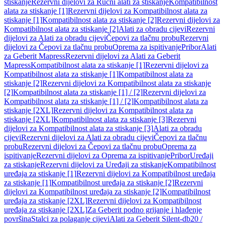
stiskanje
Rezervni dijelovi za Ručni alati za stiskanje
Kompatibilnost
alata za stiskanje [1]
Rezervni dijelovi za Kompatibilnost alata za
stiskanje [1]
Kompatibilnost alata za stiskanje [2]
Rezervni dijelovi za
Kompatibilnost alata za stiskanje [2]
Alati za obradu cijevi
Rezervni
dijelovi za Alati za obradu cijevi
Čepovi za tlačnu probu
Rezervni
dijelovi za Čepovi za tlačnu probu
Oprema za ispitivanje
Pribor
Alati
za Geberit Mapress
Rezervni dijelovi za Alati za Geberit
Mapress
Kompatibilnost alata za stiskanje [1]
Rezervni dijelovi za
Kompatibilnost alata za stiskanje [1]
Kompatibilnost alata za
stiskanje [2]
Rezervni dijelovi za Kompatibilnost alata za stiskanje
[2]
Kompatibilnost alata za stiskanje [1] / [2]
Rezervni dijelovi za
Kompatibilnost alata za stiskanje [1] / [2]
Kompatibilnost alata za
stiskanje [2XL]
Rezervni dijelovi za Kompatibilnost alata za
stiskanje [2XL]
Kompatibilnost alata za stiskanje [3]
Rezervni
dijelovi za Kompatibilnost alata za stiskanje [3]
Alati za obradu
cijevi
Rezervni dijelovi za Alati za obradu cijevi
Čepovi za tlačnu
probu
Rezervni dijelovi za Čepovi za tlačnu probu
Oprema za
ispitivanje
Rezervni dijelovi za Oprema za ispitivanje
Pribor
Uređaji
za stiskanje
Rezervni dijelovi za Uređaji za stiskanje
Kompatibilnost
uređaja za stiskanje [1]
Rezervni dijelovi za Kompatibilnost uređaja
za stiskanje [1]
Kompatibilnost uređaja za stiskanje [2]
Rezervni
dijelovi za Kompatibilnost uređaja za stiskanje [2]
Kompatibilnost
uređaja za stiskanje [2XL]
Rezervni dijelovi za Kompatibilnost
uređaja za stiskanje [2XL]
Za Geberit podno grijanje i hlađenje
površina
Stalci za polaganje cijevi
Alati za Geberit Silent-db20 /