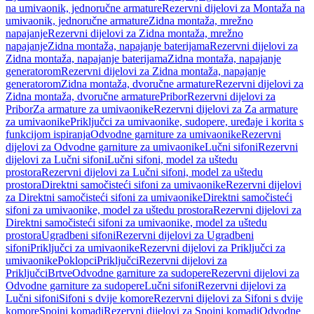
na umivaonik, jednoručne armature
Rezervni dijelovi za Montaža na
umivaonik, jednoručne armature
Zidna montaža, mrežno
napajanje
Rezervni dijelovi za Zidna montaža, mrežno
napajanje
Zidna montaža, napajanje baterijama
Rezervni dijelovi za
Zidna montaža, napajanje baterijama
Zidna montaža, napajanje
generatorom
Rezervni dijelovi za Zidna montaža, napajanje
generatorom
Zidna montaža, dvoručne armature
Rezervni dijelovi za
Zidna montaža, dvoručne armature
Pribor
Rezervni dijelovi za
Pribor
Za armature za umivaonike
Rezervni dijelovi za Za armature
za umivaonike
Priključci za umivaonike, sudopere, uređaje i korita s
funkcijom ispiranja
Odvodne garniture za umivaonike
Rezervni
dijelovi za Odvodne garniture za umivaonike
Lučni sifoni
Rezervni
dijelovi za Lučni sifoni
Lučni sifoni, model za uštedu
prostora
Rezervni dijelovi za Lučni sifoni, model za uštedu
prostora
Direktni samočisteći sifoni za umivaonike
Rezervni dijelovi
za Direktni samočisteći sifoni za umivaonike
Direktni samočisteći
sifoni za umivaonike, model za uštedu prostora
Rezervni dijelovi za
Direktni samočisteći sifoni za umivaonike, model za uštedu
prostora
Ugradbeni sifoni
Rezervni dijelovi za Ugradbeni
sifoni
Priključci za umivaonike
Rezervni dijelovi za Priključci za
umivaonike
Poklopci
Priključci
Rezervni dijelovi za
Priključci
Brtve
Odvodne garniture za sudopere
Rezervni dijelovi za
Odvodne garniture za sudopere
Lučni sifoni
Rezervni dijelovi za
Lučni sifoni
Sifoni s dvije komore
Rezervni dijelovi za Sifoni s dvije
komore
Spojni komadi
Rezervni dijelovi za Spojni komadi
Odvodne