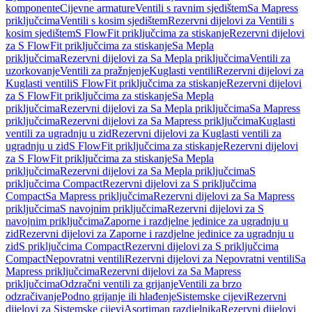
komponente
Cijevne armature
Ventili s ravnim sjedištem
Sa Mapress
priključcima
Ventili s kosim sjedištem
Rezervni dijelovi za Ventili s
kosim sjedištem
S FlowFit priključcima za stiskanje
Rezervni dijelovi
za S FlowFit priključcima za stiskanje
Sa Mepla
priključcima
Rezervni dijelovi za Sa Mepla priključcima
Ventili za
uzorkovanje
Ventili za pražnjenje
Kuglasti ventili
Rezervni dijelovi za
Kuglasti ventili
S FlowFit priključcima za stiskanje
Rezervni dijelovi
za S FlowFit priključcima za stiskanje
Sa Mepla
priključcima
Rezervni dijelovi za Sa Mepla priključcima
Sa Mapress
priključcima
Rezervni dijelovi za Sa Mapress priključcima
Kuglasti
ventili za ugradnju u zid
Rezervni dijelovi za Kuglasti ventili za
ugradnju u zid
S FlowFit priključcima za stiskanje
Rezervni dijelovi
za S FlowFit priključcima za stiskanje
Sa Mepla
priključcima
Rezervni dijelovi za Sa Mepla priključcima
S
priključcima Compact
Rezervni dijelovi za S priključcima
Compact
Sa Mapress priključcima
Rezervni dijelovi za Sa Mapress
priključcima
S navojnim priključcima
Rezervni dijelovi za S
navojnim priključcima
Zaporne i razdjelne jedinice za ugradnju u
zid
Rezervni dijelovi za Zaporne i razdjelne jedinice za ugradnju u
zid
S priključcima Compact
Rezervni dijelovi za S priključcima
Compact
Nepovratni ventili
Rezervni dijelovi za Nepovratni ventili
Sa
Mapress priključcima
Rezervni dijelovi za Sa Mapress
priključcima
Odzračni ventili za grijanje
Ventili za brzo
odzračivanje
Podno grijanje ili hlađenje
Sistemske cijevi
Rezervni
dijelovi za Sistemske cijevi
Asortiman razdjelnika
Rezervni dijelovi