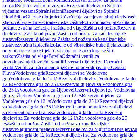
komadi
Sifoni s vijčanim vezama
Rezervni dijelovi za Sifoni s
vijčanim vezama
Spiralni sifoni
Rezervni dijelovi za Spiralni
sifoni
Pribor
Cijevne obujmice
Učvršćenja za cijevne obujmice
Noseći
žljebovi
Čepovi
Brtve
Građevinske zaštite
Potrošni materijal
Zaštita od
požara, zvučna izolacija i zaštita od vlage
Zaštita od požara
Rezervni
dijelovi za Zaštita od požara
Zaštita od požara za kanalizacijske
sustave
Rezervni dijelovi za Zaštita od požara za kanalizacijske
sustave
Zvučna izolacija
Izolacije od vibracijske buke tijela
Izolacije
od vibracijske buke tijela i izolacija od zvuka koja se širi
zrakom
Zaštita od vlage
Brtvila
Odzračni ventili za
odvodnjavanje
Dozračni ventili
Rezervni dijelovi za Dozračni
ventili
Ventili za uštedu energije
Krovno odvodnjavanje Geberit
Pluvia
Vodolovna grla
Rezervni dijelovi za Vodolovna
grla
Vodolovna grla do 12 l/s
Rezervni dijelovi za Vodolovna grla do
12 l/s
Vodolovna grla do 25 l/s
Rezervni dijelovi za Vodolovna grla
do 25 l/s
Vodolovna grla za žljebove
Rezervni dijelovi za Vodolovna
grla za žljebove
Vodolovna grla do 12 l/s
Rezervni dijelovi za
Vodolovna grla do 12 l/s
Vodolovna grla do 25 l/s
Rezervni dijelovi
za Vodolovna grla do 25 l/s
Elementi parne brane
Rezervni dijelovi
za Elementi parne brane
Za vodolovna grla do 12 l/s
Rezervni
dijelovi za Za vodolovna grla do 12 l/s
Za vodolovna grla do 25
l/s
Zaštita od požara
Zaštita od požara za kanalizacijske
sustave
Sigurnosni preljevi
Rezervni dijelovi za Sigurnosni preljevi
Za
vodolovna grla do 12 l/s
Rezervni dijelovi za Za vodolovna grla do