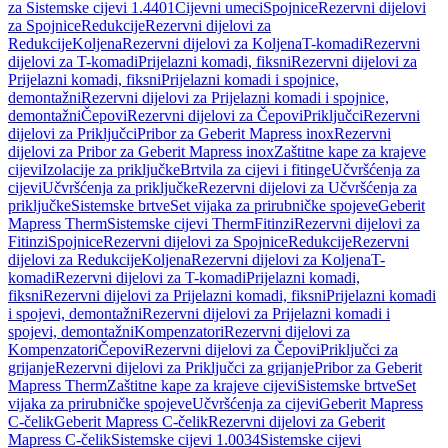
za Sistemske cijevi 1.4401
Cijevni umeci
Spojnice
Rezervni dijelovi
za Spojnice
Redukcije
Rezervni dijelovi za
Redukcije
Koljena
Rezervni dijelovi za Koljena
T-komadi
Rezervni
dijelovi za T-komadi
Prijelazni komadi, fiksni
Rezervni dijelovi za
Prijelazni komadi, fiksni
Prijelazni komadi i spojnice,
demontažni
Rezervni dijelovi za Prijelazni komadi i spojnice,
demontažni
Čepovi
Rezervni dijelovi za Čepovi
Priključci
Rezervni
dijelovi za Priključci
Pribor za Geberit Mapress inox
Rezervni
dijelovi za Pribor za Geberit Mapress inox
Zaštitne kape za krajeve
cijevi
Izolacije za priključke
Brtvila za cijevi i fitinge
Učvršćenja za
cijevi
Učvršćenja za priključke
Rezervni dijelovi za Učvršćenja za
priključke
Sistemske brtve
Set vijaka za prirubničke spojeve
Geberit
Mapress Therm
Sistemske cijevi Therm
Fitinzi
Rezervni dijelovi za
Fitinzi
Spojnice
Rezervni dijelovi za Spojnice
Redukcije
Rezervni
dijelovi za Redukcije
Koljena
Rezervni dijelovi za Koljena
T-
komadi
Rezervni dijelovi za T-komadi
Prijelazni komadi,
fiksni
Rezervni dijelovi za Prijelazni komadi, fiksni
Prijelazni komadi
i spojevi, demontažni
Rezervni dijelovi za Prijelazni komadi i
spojevi, demontažni
Kompenzatori
Rezervni dijelovi za
Kompenzatori
Čepovi
Rezervni dijelovi za Čepovi
Priključci za
grijanje
Rezervni dijelovi za Priključci za grijanje
Pribor za Geberit
Mapress Therm
Zaštitne kape za krajeve cijevi
Sistemske brtve
Set
vijaka za prirubničke spojeve
Učvršćenja za cijevi
Geberit Mapress
C-čelik
Geberit Mapress C-čelik
Rezervni dijelovi za Geberit
Mapress C-čelik
Sistemske cijevi 1.0034
Sistemske cijevi