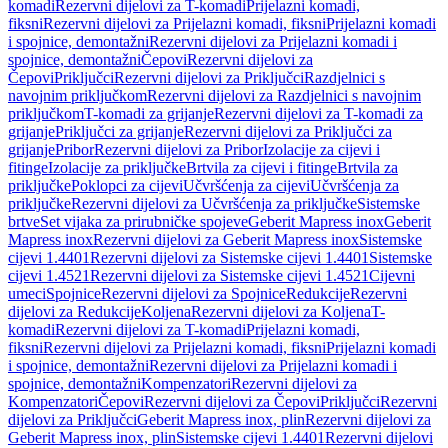
komadi
Rezervni dijelovi za T-komadi
Prijelazni komadi,
fiksni
Rezervni dijelovi za Prijelazni komadi, fiksni
Prijelazni komadi
i spojnice, demontažni
Rezervni dijelovi za Prijelazni komadi i
spojnice, demontažni
Čepovi
Rezervni dijelovi za
Čepovi
Priključci
Rezervni dijelovi za Priključci
Razdjelnici s
navojnim priključkom
Rezervni dijelovi za Razdjelnici s navojnim
priključkom
T-komadi za grijanje
Rezervni dijelovi za T-komadi za
grijanje
Priključci za grijanje
Rezervni dijelovi za Priključci za
grijanje
Pribor
Rezervni dijelovi za Pribor
Izolacije za cijevi i
fitinge
Izolacije za priključke
Brtvila za cijevi i fitinge
Brtvila za
priključke
Poklopci za cijevi
Učvršćenja za cijevi
Učvršćenja za
priključke
Rezervni dijelovi za Učvršćenja za priključke
Sistemske
brtve
Set vijaka za prirubničke spojeve
Geberit Mapress inox
Geberit
Mapress inox
Rezervni dijelovi za Geberit Mapress inox
Sistemske
cijevi 1.4401
Rezervni dijelovi za Sistemske cijevi 1.4401
Sistemske
cijevi 1.4521
Rezervni dijelovi za Sistemske cijevi 1.4521
Cijevni
umeci
Spojnice
Rezervni dijelovi za Spojnice
Redukcije
Rezervni
dijelovi za Redukcije
Koljena
Rezervni dijelovi za Koljena
T-
komadi
Rezervni dijelovi za T-komadi
Prijelazni komadi,
fiksni
Rezervni dijelovi za Prijelazni komadi, fiksni
Prijelazni komadi
i spojnice, demontažni
Rezervni dijelovi za Prijelazni komadi i
spojnice, demontažni
Kompenzatori
Rezervni dijelovi za
Kompenzatori
Čepovi
Rezervni dijelovi za Čepovi
Priključci
Rezervni
dijelovi za Priključci
Geberit Mapress inox, plin
Rezervni dijelovi za
Geberit Mapress inox, plin
Sistemske cijevi 1.4401
Rezervni dijelovi