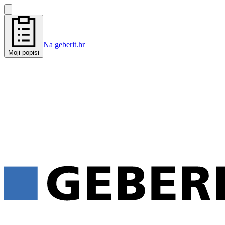
Na geberit.hr
Moji popisi