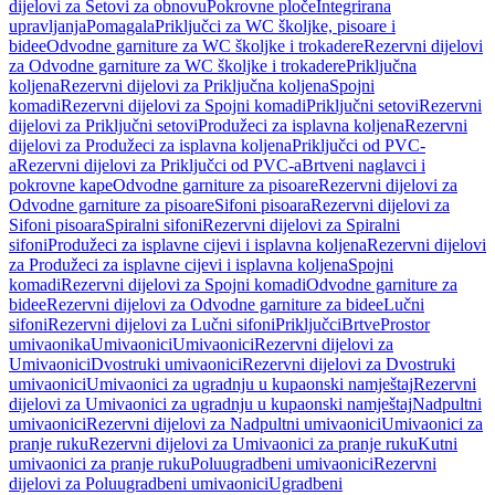
dijelovi za Setovi za obnovu
Pokrovne ploče
Integrirana
upravljanja
Pomagala
Priključci za WC školjke, pisoare i
bidee
Odvodne garniture za WC školjke i trokadere
Rezervni dijelovi
za Odvodne garniture za WC školjke i trokadere
Priključna
koljena
Rezervni dijelovi za Priključna koljena
Spojni
komadi
Rezervni dijelovi za Spojni komadi
Priključni setovi
Rezervni
dijelovi za Priključni setovi
Produžeci za isplavna koljena
Rezervni
dijelovi za Produžeci za isplavna koljena
Priključci od PVC-
a
Rezervni dijelovi za Priključci od PVC-a
Brtveni naglavci i
pokrovne kape
Odvodne garniture za pisoare
Rezervni dijelovi za
Odvodne garniture za pisoare
Sifoni pisoara
Rezervni dijelovi za
Sifoni pisoara
Spiralni sifoni
Rezervni dijelovi za Spiralni
sifoni
Produžeci za isplavne cijevi i isplavna koljena
Rezervni dijelovi
za Produžeci za isplavne cijevi i isplavna koljena
Spojni
komadi
Rezervni dijelovi za Spojni komadi
Odvodne garniture za
bidee
Rezervni dijelovi za Odvodne garniture za bidee
Lučni
sifoni
Rezervni dijelovi za Lučni sifoni
Priključci
Brtve
Prostor
umivaonika
Umivaonici
Umivaonici
Rezervni dijelovi za
Umivaonici
Dvostruki umivaonici
Rezervni dijelovi za Dvostruki
umivaonici
Umivaonici za ugradnju u kupaonski namještaj
Rezervni
dijelovi za Umivaonici za ugradnju u kupaonski namještaj
Nadpultni
umivaonici
Rezervni dijelovi za Nadpultni umivaonici
Umivaonici za
pranje ruku
Rezervni dijelovi za Umivaonici za pranje ruku
Kutni
umivaonici za pranje ruku
Poluugradbeni umivaonici
Rezervni
dijelovi za Poluugradbeni umivaonici
Ugradbeni