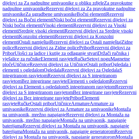
dijelovi za Za nadpultne umivaonike u obliku zdjele
Za pravokutne
nadpultne umivaonike
Rezervni dijelovi za Za pravokutne nadpultne
umivaonike
Za ugradbene umivaonike
Bočni elementi
Rezervni
dijelovi za Bočni elementi
Niski bočni elementi
Rezervni dijelovi za
Niski bočni elementi
Visoki elementi
Rezervni dijelovi za Visoki
elementi
Srednje visoki elementi
Rezervni dijelovi za Srednje visoki
elementi
Konzolni elementi
Rezervni dijelovi za Konzolni
elementi
Ostali namještaj
Rezervni dijelovi za Ostali namještaj
Zidne
police
Rezervni dijelovi za Zidne police
Pribor
Rezervni dijelovi za
Pribor
Ulošci za ladice i kutije za odlaganje stvari
Držači ručnika i
vješalice za ručnike
Elementi rasvjete
Ručke
Setovi nogu
Magnetne
ploče
Utičnice
Rezervni dijelovi za Utičnice
Ostali pribor
Ogledala i
elementi s ogledalom
Ogledala
Rezervni dijelovi za Ogledala
S
integriranom rasvjetom
Rezervni dijelovi za S integriranom
rasvjetom
Bez integrirane rasvjete
Elementi s ogledalom
Rezervni
dijelovi za Elementi s ogledalom
S integriranom rasvjetom
Rezervni
dijelovi za S integriranom rasvjetom
Bez integrirane rasvjete
Rezervni
dijelovi za Bez integrirane rasvjete
Pribor
Elementi
rasvjete
Ručke
Ostali pribor
Utičnice
Armature
Armature za
umivaonike
Rezervni dijelovi za Armature za umivaonike
Montaža
na umivaonik, mrežno napajanje
Rezervni dijelovi za Montaža na
umivaonik, mrežno napajanje
Montaža na umivaonik, napajanje
baterijama
Rezervni dijelovi za Montaža na umivaonik, napajanje
baterijama
Montaža na umivaonik, napajanje generatorom
Rezervni
dijelovi za Montaža na umivaonik, napajanje generatorom
Montaža