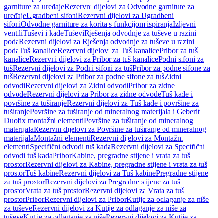
garniture za uređaje
Rezervni dijelovi za Odvodne garniture za
uređaje
Ugradbeni sifoni
Rezervni dijelovi za Ugradbeni
sifoni
Odvodne garniture za korita s funkcijom ispiranja
Izljevni
ventili
Tuševi i kade
Tuševi
Rješenja odvodnje za tuševe u razini
poda
Rezervni dijelovi za Rješenja odvodnje za tuševe u razini
poda
Tuš kanalice
Rezervni dijelovi za Tuš kanalice
Pribor za tuš
kanalice
Rezervni dijelovi za Pribor za tuš kanalice
Podni sifoni za
tuš
Rezervni dijelovi za Podni sifoni za tuš
Pribor za podne sifone za
tuš
Rezervni dijelovi za Pribor za podne sifone za tuš
Zidni
odvodi
Rezervni dijelovi za Zidni odvodi
Pribor za zidne
odvode
Rezervni dijelovi za Pribor za zidne odvode
Tuš kade i
površine za tuširanje
Rezervni dijelovi za Tuš kade i površine za
tuširanje
Površine za tuširanje od mineralnog materijala i Geberit
Duofix montažni elementi
Površine za tuširanje od mineralnog
materijala
Rezervni dijelovi za Površine za tuširanje od mineralnog
materijala
Montažni elementi
Rezervni dijelovi za Montažni
elementi
Specifični odvodi tuš kada
Rezervni dijelovi za Specifični
odvodi tuš kada
Pribor
Kabine, pregradne stijene i vrata za tuš
prostor
Rezervni dijelovi za Kabine, pregradne stijene i vrata za tuš
prostor
Tuš kabine
Rezervni dijelovi za Tuš kabine
Pregradne stijene
za tuš prostor
Rezervni dijelovi za Pregradne stijene za tuš
prostor
Vrata za tuš prostor
Rezervni dijelovi za Vrata za tuš
prostor
Pribor
Rezervni dijelovi za Pribor
Kutije za odlaganje za niše
za tuševe
Rezervni dijelovi za Kutije za odlaganje za niše za
tuševe
Kutije za odlaganje za niše
Rezervni dijelovi za Kutije za