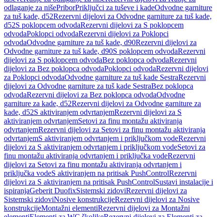
odlaganje za niše
Pribor
Priključci za tuševe i kade
Odvodne garniture
za tuš kade, d52
Rezervni dijelovi za Odvodne garniture za tuš kade,
d52
S poklopcem odvoda
Rezervni dijelovi za S poklopcem
odvoda
Poklopci odvoda
Rezervni dijelovi za Poklopci
odvoda
Odvodne garniture za tuš kade, d90
Rezervni dijelovi za
Odvodne garniture za tuš kade, d90
S poklopcem odvoda
Rezervni
dijelovi za S poklopcem odvoda
Bez poklopca odvoda
Rezervni
dijelovi za Bez poklopca odvoda
Poklopci odvoda
Rezervni dijelovi
za Poklopci odvoda
Odvodne garniture za tuš kade Sestra
Rezervni
dijelovi za Odvodne garniture za tuš kade Sestra
Bez poklopca
odvoda
Rezervni dijelovi za Bez poklopca odvoda
Odvodne
garniture za kade, d52
Rezervni dijelovi za Odvodne garniture za
kade, d52
S aktiviranjem odvrtanjem
Rezervni dijelovi za S
aktiviranjem odvrtanjem
Setovi za finu montažu aktiviranja
odvrtanjem
Rezervni dijelovi za Setovi za finu montažu aktiviranja
odvrtanjem
S aktiviranjem odvrtanjem i priključkom vode
Rezervni
dijelovi za S aktiviranjem odvrtanjem i priključkom vode
Setovi za
finu montažu aktiviranja odvrtanjem i priključka vode
Rezervni
dijelovi za Setovi za finu montažu aktiviranja odvrtanjem i
priključka vode
S aktiviranjem na pritisak PushControl
Rezervni
dijelovi za S aktiviranjem na pritisak PushControl
Sustavi instalacije i
ispiranja
Geberit Duofix
Sistemski zidovi
Rezervni dijelovi za
Sistemski zidovi
Nosive konstrukcije
Rezervni dijelovi za Nosive
konstrukcije
Montažni elementi
Rezervni dijelovi za Montažni
elementi
Elementi za WC školjke
Rezervni dijelovi za Elementi za