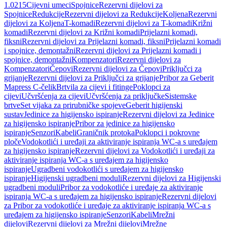
1.0215
Cijevni umeci
Spojnice
Rezervni dijelovi za
Spojnice
Redukcije
Rezervni dijelovi za Redukcije
Koljena
Rezervni
dijelovi za Koljena
T-komadi
Rezervni dijelovi za T-komadi
Križni
komadi
Rezervni dijelovi za Križni komadi
Prijelazni komadi,
fiksni
Rezervni dijelovi za Prijelazni komadi, fiksni
Prijelazni komadi
i spojnice, demontažni
Rezervni dijelovi za Prijelazni komadi i
spojnice, demontažni
Kompenzatori
Rezervni dijelovi za
Kompenzatori
Čepovi
Rezervni dijelovi za Čepovi
Priključci za
grijanje
Rezervni dijelovi za Priključci za grijanje
Pribor za Geberit
Mapress C-čelik
Brtvila za cijevi i fitinge
Poklopci za
cijevi
Učvršćenja za cijevi
Učvršćenja za priključke
Sistemske
brtve
Set vijaka za prirubničke spojeve
Geberit higijenski
sustav
Jedinice za higijensko ispiranje
Rezervni dijelovi za Jedinice
za higijensko ispiranje
Pribor za jedinice za higijensko
ispiranje
Senzori
Kabeli
Graničnik protoka
Poklopci i pokrovne
ploče
Vodokotlići i uređaji za aktiviranje ispiranja WC-a s uređajem
za higijensko ispiranje
Rezervni dijelovi za Vodokotlići i uređaji za
aktiviranje ispiranja WC-a s uređajem za higijensko
ispiranje
Ugradbeni vodokotlići s uređajem za higijensko
ispiranje
Higijenski ugradbeni moduli
Rezervni dijelovi za Higijenski
ugradbeni moduli
Pribor za vodokotliće i uređaje za aktiviranje
ispiranja WC-a s uređajem za higijensko ispiranje
Rezervni dijelovi
za Pribor za vodokotliće i uređaje za aktiviranje ispiranja WC-a s
uređajem za higijensko ispiranje
Senzori
Kabeli
Mrežni
dijelovi
Rezervni dijelovi za Mrežni dijelovi
Mrežne