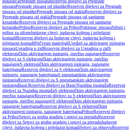
poklopca
Pregrade pisoara
Rezervni dijelovi za Pregrade
pisoara
Pregrade pisoara od plastike
Rezervni dijelovi za Pregrade
pisoara od plastike
Pregrade pisoara od stakla
Rezervni dijelovi za
Pregrade pisoara od stakla
Pregrade pisoara od sanitarne
keramike
Rezervni dijelovi za Pregrade pisoara od sanitarne
keramike
Pribor
Rezervni dijelovi za Pribor
Poklopac pisoara
Sifoni i
pribor za sifone
Isplavne cijevi, isplavna koljena i prijelazni
komadi
Rezervni dijelovi za Isplavne cijevi, isplavna koljena i
prijelazni komadi
Pričvrsni materijali
Uređaji za aktiviranje ispiranja
pisoara
Ugradnja u zid
Rezervni dijelovi za Ugradnja u zid
S
elektroničkim aktiviranjem ispiranja, mrežno napajanje
Rezervni
dijelovi za S elektroničkim aktiviranjem ispiranja, mrežno
napajanje
S elektroničkim aktiviranjem ispiranja, napajanje
baterijama
Rezervni dijelovi za S elektroničkim aktiviranjem
ispiranja, napajanje baterijama
S pneumatskim aktiviranjem
ispiranja
Rezervni dijelovi za S pneumatskim aktiviranjem
ispiranja
Basic
Rezervni dijelovi za Basic
Nazidna montaža
Rezervni
dijelovi za Nazidna montaža
S elektroničkim aktiviranjem ispiranja,
mrežno napajanje
Rezervni dijelovi za S elektroničkim aktiviranjem
ispiranja, mrežno napajanje
S elektroničkim aktiviranjem ispiranja,
napajanje baterijama
Rezervni dijelovi za S elektroničkim
aktiviranjem ispiranja, napajanje baterijama
Pribor
Rezervni dijelovi
za Pribor
Setovi za grubu gradnju i setovi za preradu
Rezervni
dijelovi za Setovi za grubu gradnju i setovi za preradu
Isplavne
cijevi, isplavna koljena i prijelazni komadi
Setovi za obnovu
Rezervni