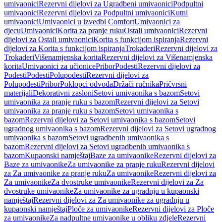
umivaonici
Rezervni dijelovi za Ugradbeni umivaonici
Podpultni
umivaonici
Rezervni dijelovi za Podpultni umivaonici
Kutni
umivaonici
Umivaonici u izvedbi Comfort
Umivaonici za
djecu
Umivaonici
Korita za pranje ruku
Ostali umivaonici
Rezervni
dijelovi za Ostali umivaonici
Korita s funkcijom ispiranja
Rezervni
dijelovi za Korita s funkcijom ispiranja
Trokaderi
Rezervni dijelovi za
Trokaderi
Višenamjenska korita
Rezervni dijelovi za Višenamjenska
korita
Umivaonici za učionice
Pribor
Podesti
Rezervni dijelovi za
Podesti
Podesti
Polupodesti
Rezervni dijelovi za
Polupodesti
Pribor
Poklopci odvoda
Držači ručnika
Pričvrsni
materijali
Dekorativni zasloni
Setovi umivaonika s bazom
Setovi
umivaonika za pranje ruku s bazom
Rezervni dijelovi za Setovi
umivaonika za pranje ruku s bazom
Setovi umivaonika s
bazom
Rezervni dijelovi za Setovi umivaonika s bazom
Setovi
ugradnog umivaonika s bazom
Rezervni dijelovi za Setovi ugradnog
umivaonika s bazom
Setovi ugradbenih umivaonika s
bazom
Rezervni dijelovi za Setovi ugradbenih umivaonika s
bazom
Kupaonski namještaj
Baze za umivaonike
Rezervni dijelovi za
Baze za umivaonike
Za umivaonike za pranje ruku
Rezervni dijelovi
za Za umivaonike za pranje ruku
Za umivaonike
Rezervni dijelovi za
Za umivaonike
Za dvostruke umivaonike
Rezervni dijelovi za Za
dvostruke umivaonike
Za umivaonike za ugradnju u kupaonski
namještaj
Rezervni dijelovi za Za umivaonike za ugradnju u
kupaonski namještaj
Ploče za umivaonike
Rezervni dijelovi za Ploče
za umivaonike
Za nadpultne umivaonike u obliku zdjele
Rezervni