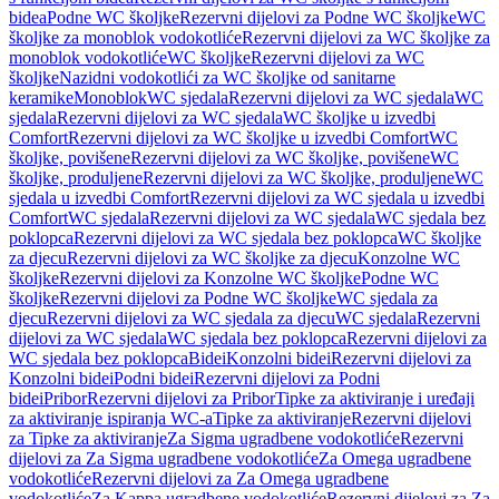
bidea
Podne WC školjke
Rezervni dijelovi za Podne WC školjke
WC
školjke za monoblok vodokotliće
Rezervni dijelovi za WC školjke za
monoblok vodokotliće
WC školjke
Rezervni dijelovi za WC
školjke
Nazidni vodokotlići za WC školjke od sanitarne
keramike
Monoblok
WC sjedala
Rezervni dijelovi za WC sjedala
WC
sjedala
Rezervni dijelovi za WC sjedala
WC školjke u izvedbi
Comfort
Rezervni dijelovi za WC školjke u izvedbi Comfort
WC
školjke, povišene
Rezervni dijelovi za WC školjke, povišene
WC
školjke, produljene
Rezervni dijelovi za WC školjke, produljene
WC
sjedala u izvedbi Comfort
Rezervni dijelovi za WC sjedala u izvedbi
Comfort
WC sjedala
Rezervni dijelovi za WC sjedala
WC sjedala bez
poklopca
Rezervni dijelovi za WC sjedala bez poklopca
WC školjke
za djecu
Rezervni dijelovi za WC školjke za djecu
Konzolne WC
školjke
Rezervni dijelovi za Konzolne WC školjke
Podne WC
školjke
Rezervni dijelovi za Podne WC školjke
WC sjedala za
djecu
Rezervni dijelovi za WC sjedala za djecu
WC sjedala
Rezervni
dijelovi za WC sjedala
WC sjedala bez poklopca
Rezervni dijelovi za
WC sjedala bez poklopca
Bidei
Konzolni bidei
Rezervni dijelovi za
Konzolni bidei
Podni bidei
Rezervni dijelovi za Podni
bidei
Pribor
Rezervni dijelovi za Pribor
Tipke za aktiviranje i uređaji
za aktiviranje ispiranja WC-a
Tipke za aktiviranje
Rezervni dijelovi
za Tipke za aktiviranje
Za Sigma ugradbene vodokotliće
Rezervni
dijelovi za Za Sigma ugradbene vodokotliće
Za Omega ugradbene
vodokotliće
Rezervni dijelovi za Za Omega ugradbene
vodokotliće
Za Kappa ugradbene vodokotliće
Rezervni dijelovi za Za