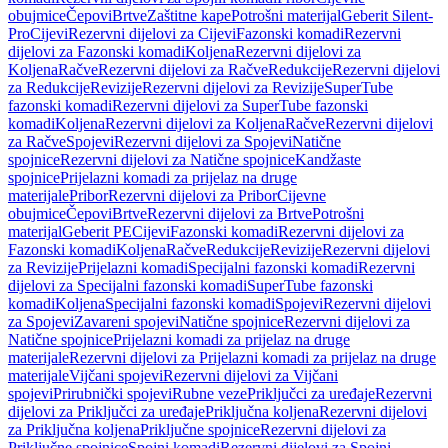
obujmice
Čepovi
Brtve
Zaštitne kape
Potrošni materijal
Geberit Silent-
Pro
Cijevi
Rezervni dijelovi za Cijevi
Fazonski komadi
Rezervni
dijelovi za Fazonski komadi
Koljena
Rezervni dijelovi za
Koljena
Račve
Rezervni dijelovi za Račve
Redukcije
Rezervni dijelovi
za Redukcije
Revizije
Rezervni dijelovi za Revizije
SuperTube
fazonski komadi
Rezervni dijelovi za SuperTube fazonski
komadi
Koljena
Rezervni dijelovi za Koljena
Račve
Rezervni dijelovi
za Račve
Spojevi
Rezervni dijelovi za Spojevi
Natične
spojnice
Rezervni dijelovi za Natične spojnice
Kandžaste
spojnice
Prijelazni komadi za prijelaz na druge
materijale
Pribor
Rezervni dijelovi za Pribor
Cijevne
obujmice
Čepovi
Brtve
Rezervni dijelovi za Brtve
Potrošni
materijal
Geberit PE
Cijevi
Fazonski komadi
Rezervni dijelovi za
Fazonski komadi
Koljena
Račve
Redukcije
Revizije
Rezervni dijelovi
za Revizije
Prijelazni komadi
Specijalni fazonski komadi
Rezervni
dijelovi za Specijalni fazonski komadi
SuperTube fazonski
komadi
Koljena
Specijalni fazonski komadi
Spojevi
Rezervni dijelovi
za Spojevi
Zavareni spojevi
Natične spojnice
Rezervni dijelovi za
Natične spojnice
Prijelazni komadi za prijelaz na druge
materijale
Rezervni dijelovi za Prijelazni komadi za prijelaz na druge
materijale
Vijčani spojevi
Rezervni dijelovi za Vijčani
spojevi
Prirubnički spojevi
Rubne veze
Priključci za uređaje
Rezervni
dijelovi za Priključci za uređaje
Priključna koljena
Rezervni dijelovi
za Priključna koljena
Priključne spojnice
Rezervni dijelovi za
Priključne spojnice
Spojni komadi
Rezervni dijelovi za Spojni