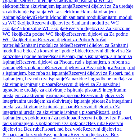
Ugradni setovi
Za uređaje za aktiviranje ispiranja WC-a s
elektroničkim aktiviranjem ispiranja
Rezervni dijelovi za Za uređaje
za aktiviranje ispiranja WC-a s elektroničkim aktiviranjem
ispiranja
Spojevi
Geberit Monolith sanitarni moduli
Sanitarni moduli
za WC školjke
Rezervni dijelovi za Sanitarni moduli za WC
školjke
Za konzolne WC školjke
Rezervni dijelovi za Za konzolne
WC školjke
Za podne WC školjke
Rezervni dijelovi za Za podne
WC školjke
Pribor
Rezervni dijelovi za Pribor
Potrošni
materijali
Sanitarni moduli za bidee
Rezervni dijelovi za Sanitarni
moduli za bidee
Za konzolne i podne bidee
Rezervni dijelovi za Za
konzolne i podne bidee
Pisoari
Pisoari, rad s ispiranjem, s rubom za
ispiranje
Rezervni dijelovi za Pisoari, rad s ispiranjem, s rubom za
ispiranje
Bez poklopca
Rezervni dijelovi za Bez poklopca
Pisoari, rad
s ispiranjem, bez ruba za ispiranje
Rezervni dijelovi za Pisoari, rad s
ispiranjem, bez ruba za ispiranje
Za nazidne i ugradbene uređaje za
aktiviranje ispiranja pisoara
Rezervni dijelovi za Za nazidne i
ugradbene uređaje za aktiviranje ispiranja pisoara
S integriranim
uređajem za aktiviranje ispiranja pisoara
Rezervni dijelovi za S
integriranim uređajem za aktiviranje ispiranja pisoara
Za integrirani
uređaj za aktiviranje ispiranja pisoara
Rezervni dijelovi za Za
integrirani uređaj za aktiviranje ispiranja pisoara
Pisoari, rad s
ispiranjem, s poklopcem / za poklopac
Rezervni dijelovi za Pisoari,
rad s ispiranjem, s poklopcem / za poklopac
Bez ruba
Rezervni
dijelovi za Bez ruba
Pisoari, rad bez vode
Rezervni dijelovi za
Pisoari, rad bez vode
Bez poklopca
Rezervni dijelovi za Bez