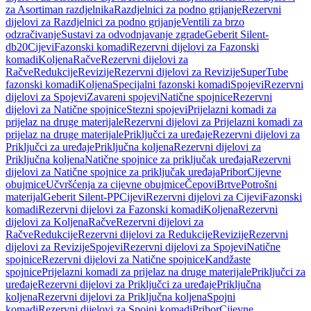
za Asortiman razdjelnika
Razdjelnici za podno grijanje
Rezervni
dijelovi za Razdjelnici za podno grijanje
Ventili za brzo
odzračivanje
Sustavi za odvodnjavanje zgrade
Geberit Silent-
db20
Cijevi
Fazonski komadi
Rezervni dijelovi za Fazonski
komadi
Koljena
Račve
Rezervni dijelovi za
Račve
Redukcije
Revizije
Rezervni dijelovi za Revizije
SuperTube
fazonski komadi
Koljena
Specijalni fazonski komadi
Spojevi
Rezervni
dijelovi za Spojevi
Zavareni spojevi
Natične spojnice
Rezervni
dijelovi za Natične spojnice
Stezni spojevi
Prijelazni komadi za
prijelaz na druge materijale
Rezervni dijelovi za Prijelazni komadi za
prijelaz na druge materijale
Priključci za uređaje
Rezervni dijelovi za
Priključci za uređaje
Priključna koljena
Rezervni dijelovi za
Priključna koljena
Natične spojnice za priključak uređaja
Rezervni
dijelovi za Natične spojnice za priključak uređaja
Pribor
Cijevne
obujmice
Učvršćenja za cijevne obujmice
Čepovi
Brtve
Potrošni
materijal
Geberit Silent-PP
Cijevi
Rezervni dijelovi za Cijevi
Fazonski
komadi
Rezervni dijelovi za Fazonski komadi
Koljena
Rezervni
dijelovi za Koljena
Račve
Rezervni dijelovi za
Račve
Redukcije
Rezervni dijelovi za Redukcije
Revizije
Rezervni
dijelovi za Revizije
Spojevi
Rezervni dijelovi za Spojevi
Natične
spojnice
Rezervni dijelovi za Natične spojnice
Kandžaste
spojnice
Prijelazni komadi za prijelaz na druge materijale
Priključci za
uređaje
Rezervni dijelovi za Priključci za uređaje
Priključna
koljena
Rezervni dijelovi za Priključna koljena
Spojni
komadi
Rezervni dijelovi za Spojni komadi
Pribor
Cijevne