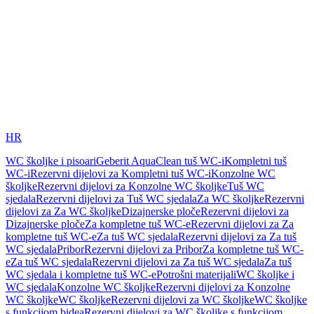
HR
WC školjke i pisoari
Geberit AquaClean tuš WC-i
Kompletni tuš
WC-i
Rezervni dijelovi za Kompletni tuš WC-i
Konzolne WC
školjke
Rezervni dijelovi za Konzolne WC školjke
Tuš WC
sjedala
Rezervni dijelovi za Tuš WC sjedala
Za WC školjke
Rezervni
dijelovi za Za WC školjke
Dizajnerske ploče
Rezervni dijelovi za
Dizajnerske ploče
Za kompletne tuš WC-e
Rezervni dijelovi za Za
kompletne tuš WC-e
Za tuš WC sjedala
Rezervni dijelovi za Za tuš
WC sjedala
Pribor
Rezervni dijelovi za Pribor
Za kompletne tuš WC-
e
Za tuš WC sjedala
Rezervni dijelovi za Za tuš WC sjedala
Za tuš
WC sjedala i kompletne tuš WC-e
Potrošni materijali
WC školjke i
WC sjedala
Konzolne WC školjke
Rezervni dijelovi za Konzolne
WC školjke
WC školjke
Rezervni dijelovi za WC školjke
WC školjke
s funkcijom bidea
Rezervni dijelovi za WC školjke s funkcijom