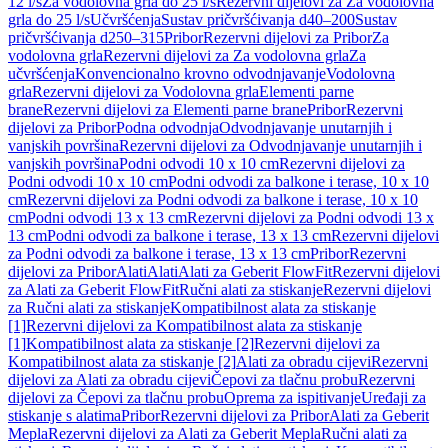
12 l/s
Za vodolovna grla do 25 l/s
Rezervni dijelovi za Za vodolovna
grla do 25 l/s
Učvršćenja
Sustav pričvršćivanja d40–200
Sustav
pričvršćivanja d250–315
Pribor
Rezervni dijelovi za Pribor
Za
vodolovna grla
Rezervni dijelovi za Za vodolovna grla
Za
učvršćenja
Konvencionalno krovno odvodnjavanje
Vodolovna
grla
Rezervni dijelovi za Vodolovna grla
Elementi parne
brane
Rezervni dijelovi za Elementi parne brane
Pribor
Rezervni
dijelovi za Pribor
Podna odvodnja
Odvodnjavanje unutarnjih i
vanjskih površina
Rezervni dijelovi za Odvodnjavanje unutarnjih i
vanjskih površina
Podni odvodi 10 x 10 cm
Rezervni dijelovi za
Podni odvodi 10 x 10 cm
Podni odvodi za balkone i terase, 10 x 10
cm
Rezervni dijelovi za Podni odvodi za balkone i terase, 10 x 10
cm
Podni odvodi 13 x 13 cm
Rezervni dijelovi za Podni odvodi 13 x
13 cm
Podni odvodi za balkone i terase, 13 x 13 cm
Rezervni dijelovi
za Podni odvodi za balkone i terase, 13 x 13 cm
Pribor
Rezervni
dijelovi za Pribor
Alati
Alati
Alati za Geberit FlowFit
Rezervni dijelovi
za Alati za Geberit FlowFit
Ručni alati za stiskanje
Rezervni dijelovi
za Ručni alati za stiskanje
Kompatibilnost alata za stiskanje
[1]
Rezervni dijelovi za Kompatibilnost alata za stiskanje
[1]
Kompatibilnost alata za stiskanje [2]
Rezervni dijelovi za
Kompatibilnost alata za stiskanje [2]
Alati za obradu cijevi
Rezervni
dijelovi za Alati za obradu cijevi
Čepovi za tlačnu probu
Rezervni
dijelovi za Čepovi za tlačnu probu
Oprema za ispitivanje
Uređaji za
stiskanje s alatima
Pribor
Rezervni dijelovi za Pribor
Alati za Geberit
Mepla
Rezervni dijelovi za Alati za Geberit Mepla
Ručni alati za