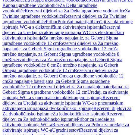
Kappa ugradbene vodokotliće
Za Delta ugradbene
vodokotliće
Rezervni dijelovi za Za Delta ugradbene vodokotliće
Za
Twinline ugradbene vodokotliće
Rezervni dijelovi za Za Twinline
ugradbene vodokotliće
Pribor
Potrošni materijali
Uređaji za aktiviranje
ispiranja WC-a s elektroničkim aktiviranjem ispiranja
Rezervni
dijelovi za Uređaji za aktiviranje ispiranja WC-a s elektroničkim
aktiviranjem ispiranja
Za mrežno napajanje, za Geberit Sigma
ugradbene vodokotliće 12 cm
Rezervni dijelovi za Za mrežno
napajanje, za Geberit Sigma ugradbene vodokotliće 12 cm
Za
mrežno napajanje, za Geberit Sigma ugradbene vodokotliće 8
cm
Rezervni dijelovi za Za mrežno napajanje, za Geberit Sigma
ugradbene vodokotliće 8 cm
Za mrežno napajanje, za Geberit
Omega ugradbene vodokotliće 12 cm
Rezervni dijelovi za Za
mrežno napajanje, za Geberit Omega ugradbene vodokotliće 12
cm
Za napajanje baterijama, za Geberit Sigma ugradbene
vodokotliće 12 cm
Rezervni dijelovi za Za napajanje baterijama, za
Geberit Sigma ugradbene vodokotliće 12 cm
Uređaji za aktiviranje
ispiranja WC-a s pneumatskim aktiviranjem ispiranja
Rezervni
dijelovi za Uređaji za aktiviranje ispiranja WC-a s pneumatskim
aktiviranjem ispiranja
Za dvokoličinsko ispiranje
Rezervni dijelovi za
Za dvokoličinsko ispiranje
Za jednokoličinsko ispiranje
Rezervni
dijelovi za Za jednokoličinsko ispiranje
Pribor za uređaje za
aktiviranje ispiranja WC-a
Rezervni dijelovi za Pribor za uređaje za
aktiviranje ispiranja WC-a
Ugradni setovi
Rezervni dijelovi za