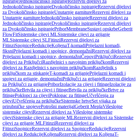
ispiranje
Jednokoličinsko ispiranje
Rezervni dijelovi za
Jednokoličinsko ispiranje
Dvokoličinsko ispiranje
Rezervni dijelovi
za Dvokoličinsko ispiranje
Unutarnje garniture
Rezervni dijelovi za
Unutarnje garniture
Jednokoličinsko ispiranje
Rezervni dijelovi za
Jednokoličinsko ispiranje
Dvokoličinsko ispiranje
Rezervni dijelovi
za Dvokoličinsko ispiranje
Pribor
Membrane
Sustavi opskrbe
Geberit
FlowFit
Sistemske cijevi ML
Sistemske cijevi za grijanje
ML
Sistemske cijevi SL
Fitinzi
Rezervni dijelovi za
Fitinzi
Spojnice
Redukcije
Koljena
T-komadi
Prijelazni komadi,
fiksni
Prijelazni komadi i spojnice, demontažni
Rezervni dijelovi za
Prijelazni komadi i spojnice, demontažni
Čepovi
Priključci
Rezervni
dijelovi za Priključci
Razdjelnici s navojnim priključkom
Rezervni
dijelovi za Razdjelnici s navojnim priključkom
Razdjelnik s
priključkom za stiskanje
T-komadi za grijanje
Prijelazni komadi i
spojevi za grijanje, demontažni
Priključci za grijanje
Rezervni dijelovi
za Priključci za grijanje
Pribor
Izolacije za cijevi i fitinge
Izolacije za
priključke
Brtvila za cijevi i fitinge
Brtvila za priključke
Brtve za
fitinge
Poklopci za cijevi
Poklopac za fitinge
Učvršćenja za
cijevi
Učvršćenja za priključke
Sistemske brtve
Set vijaka za
prirubničke spojeve
Potrošni materijal
Geberit Mepla
Višeslojne
sistemske cijevi
Rezervni dijelovi za Višeslojne sistemske
cijevi
Sistemske cijevi za grijanje ML
Rezervni dijelovi za Sistemske
cijevi za grijanje ML
Fitinzi
Rezervni dijelovi za
Fitinzi
Spojnice
Rezervni dijelovi za Spojnice
Redukcije
Rezervni
dijelovi za Redukcije
Koljena
Rezervni dijelovi za Koljena
T-