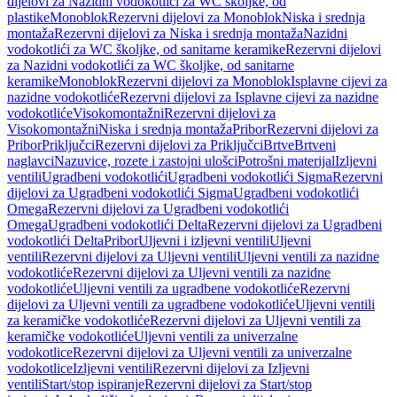
dijelovi za Nazidni vodokotlići za WC školjke, od
plastike
Monoblok
Rezervni dijelovi za Monoblok
Niska i srednja
montaža
Rezervni dijelovi za Niska i srednja montaža
Nazidni
vodokotlići za WC školjke, od sanitarne keramike
Rezervni dijelovi
za Nazidni vodokotlići za WC školjke, od sanitarne
keramike
Monoblok
Rezervni dijelovi za Monoblok
Isplavne cijevi za
nazidne vodokotliće
Rezervni dijelovi za Isplavne cijevi za nazidne
vodokotliće
Visokomontažni
Rezervni dijelovi za
Visokomontažni
Niska i srednja montaža
Pribor
Rezervni dijelovi za
Pribor
Priključci
Rezervni dijelovi za Priključci
Brtve
Brtveni
naglavci
Nazuvice, rozete i zastojni ulošci
Potrošni materijal
Izljevni
ventili
Ugradbeni vodokotlići
Ugradbeni vodokotlići Sigma
Rezervni
dijelovi za Ugradbeni vodokotlići Sigma
Ugradbeni vodokotlići
Omega
Rezervni dijelovi za Ugradbeni vodokotlići
Omega
Ugradbeni vodokotlići Delta
Rezervni dijelovi za Ugradbeni
vodokotlići Delta
Pribor
Uljevni i izljevni ventili
Uljevni
ventili
Rezervni dijelovi za Uljevni ventili
Uljevni ventili za nazidne
vodokotliće
Rezervni dijelovi za Uljevni ventili za nazidne
vodokotliće
Uljevni ventili za ugradbene vodokotliće
Rezervni
dijelovi za Uljevni ventili za ugradbene vodokotliće
Uljevni ventili
za keramičke vodokotliće
Rezervni dijelovi za Uljevni ventili za
keramičke vodokotliće
Uljevni ventili za univerzalne
vodokotlice
Rezervni dijelovi za Uljevni ventili za univerzalne
vodokotlice
Izljevni ventili
Rezervni dijelovi za Izljevni
ventili
Start/stop ispiranje
Rezervni dijelovi za Start/stop