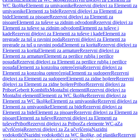
WC školjke
Elementi za umivaonike
Rezervni dijelovi za Elementi za
umivaonike
Elementi za bide
Rezervni dijelovi za Elementi za
bide
Elementi za pisoare
Rezervni dijelovi za Elementi za
pisoare
Elementi za tuševe sa zidnim odvodom
Rezervni dijelovi za
Elementi za tuševe sa zidnim odvodom
Elementi za tuševe i
kade
Rezervni dijelovi za Elementi za tuševe i kade
Elementi za
pregrade za tuš u ravnini poda
Rezervni dijelovi za Elementi za
pregrade za tuš u ravnini poda
Elementi za korita
Rezervni dijelovi za
Elementi za korita
Elementi za armature
Rezervni dijelovi za
Elementi za armature
Elementi za perilice rublja i perilice
posuđa
Rezervni dijelovi za Elementi za perilice rublja i perilice
posuđa
Elementi za konzolna opterećenja
Rezervni dijelovi za
Elementi za konzolna opterećenja
Elementi za sudopere
Rezervni
dijelovi za Elementi za sudopere
Elementi za zidne bojlere
Rezervni
dijelovi za Elementi za zidne bojlere
Pribor
Rezervni dijelovi za
Pribor
Geberit Kombifix
Montažni elementi
Rezervni dijelovi za
Montažni elementi
Elementi za WC školjke
Rezervni dijelovi za
Elementi za WC školjke
Elementi za umivaonike
Rezervni dijelovi za
Elementi za umivaonike
Elementi za bide
Rezervni dijelovi za
Elementi za bide
Elementi za pisoare
Rezervni dijelovi za Elementi za
pisoare
Elementi za tuševe
Rezervni dijelovi za Elementi za
tuševe
Pribor
Rezervni dijelovi za Pribor
Za elemente WC-a
Za
učvršćenja
Rezervni dijelovi za Za učvršćenja
Nazidni
vodokotlići
Nazidni vodokotlići za WC školjke, od plastike
Rezervni