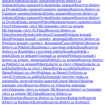
ispiranje
Jednokoličinsko ispiranje
Rezervni dijelovi za
Jednokoličinsko ispiranje
Dvokoličinsko ispiranje
Rezervni dijelovi
za Dvokoličinsko ispiranje
Unutarnje garniture
Rezervni dijelovi za
Unutarnje garniture
Jednokoličinsko ispiranje
Rezervni dijelovi za
Jednokoličinsko ispiranje
Dvokoličinsko ispiranje
Rezervni dijelovi
za Dvokoličinsko ispiranje
Pribor
Membrane
Sustavi opskrbe
Geberit
FlowFit
Sistemske cijevi ML
Sistemske cijevi za grijanje
ML
Sistemske cijevi SL
Fitinzi
Rezervni dijelovi za
Fitinzi
Spojnice
Redukcije
Koljena
T-komadi
Prijelazni komadi,
fiksni
Prijelazni komadi i spojnice, demontažni
Rezervni dijelovi za
Prijelazni komadi i spojnice, demontažni
Čepovi
Priključci
Rezervni
dijelovi za Priključci
Razdjelnici s navojnim priključkom
Rezervni
dijelovi za Razdjelnici s navojnim priključkom
Razdjelnik s
priključkom za stiskanje
T-komadi za grijanje
Prijelazni komadi i
spojevi za grijanje, demontažni
Priključci za grijanje
Rezervni dijelovi
za Priključci za grijanje
Pribor
Izolacije za cijevi i fitinge
Izolacije za
priključke
Brtvila za cijevi i fitinge
Brtvila za priključke
Brtve za
fitinge
Poklopci za cijevi
Poklopac za fitinge
Učvršćenja za
cijevi
Učvršćenja za priključke
Sistemske brtve
Set vijaka za
prirubničke spojeve
Potrošni materijal
Geberit Mepla
Višeslojne
sistemske cijevi
Rezervni dijelovi za Višeslojne sistemske
cijevi
Sistemske cijevi za grijanje ML
Rezervni dijelovi za Sistemske
cijevi za grijanje ML
Fitinzi
Rezervni dijelovi za
Fitinzi
Spojnice
Rezervni dijelovi za Spojnice
Redukcije
Rezervni
dijelovi za Redukcije
Koljena
Rezervni dijelovi za Koljena
T-