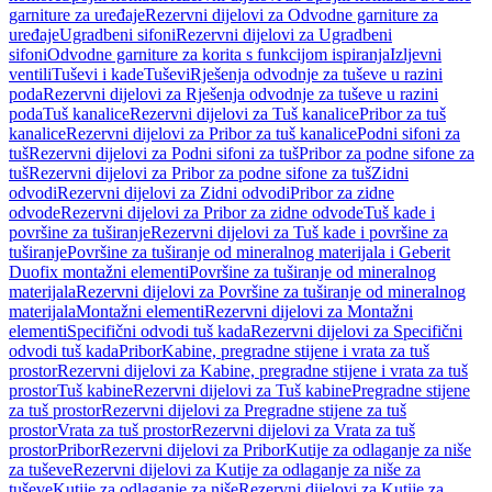
garniture za uređaje
Rezervni dijelovi za Odvodne garniture za
uređaje
Ugradbeni sifoni
Rezervni dijelovi za Ugradbeni
sifoni
Odvodne garniture za korita s funkcijom ispiranja
Izljevni
ventili
Tuševi i kade
Tuševi
Rješenja odvodnje za tuševe u razini
poda
Rezervni dijelovi za Rješenja odvodnje za tuševe u razini
poda
Tuš kanalice
Rezervni dijelovi za Tuš kanalice
Pribor za tuš
kanalice
Rezervni dijelovi za Pribor za tuš kanalice
Podni sifoni za
tuš
Rezervni dijelovi za Podni sifoni za tuš
Pribor za podne sifone za
tuš
Rezervni dijelovi za Pribor za podne sifone za tuš
Zidni
odvodi
Rezervni dijelovi za Zidni odvodi
Pribor za zidne
odvode
Rezervni dijelovi za Pribor za zidne odvode
Tuš kade i
površine za tuširanje
Rezervni dijelovi za Tuš kade i površine za
tuširanje
Površine za tuširanje od mineralnog materijala i Geberit
Duofix montažni elementi
Površine za tuširanje od mineralnog
materijala
Rezervni dijelovi za Površine za tuširanje od mineralnog
materijala
Montažni elementi
Rezervni dijelovi za Montažni
elementi
Specifični odvodi tuš kada
Rezervni dijelovi za Specifični
odvodi tuš kada
Pribor
Kabine, pregradne stijene i vrata za tuš
prostor
Rezervni dijelovi za Kabine, pregradne stijene i vrata za tuš
prostor
Tuš kabine
Rezervni dijelovi za Tuš kabine
Pregradne stijene
za tuš prostor
Rezervni dijelovi za Pregradne stijene za tuš
prostor
Vrata za tuš prostor
Rezervni dijelovi za Vrata za tuš
prostor
Pribor
Rezervni dijelovi za Pribor
Kutije za odlaganje za niše
za tuševe
Rezervni dijelovi za Kutije za odlaganje za niše za
tuševe
Kutije za odlaganje za niše
Rezervni dijelovi za Kutije za