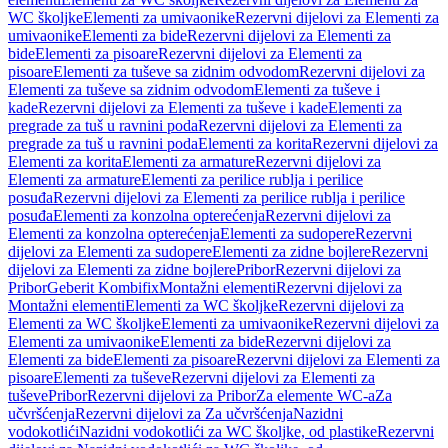
WC školjke
Elementi za umivaonike
Rezervni dijelovi za Elementi za
umivaonike
Elementi za bide
Rezervni dijelovi za Elementi za
bide
Elementi za pisoare
Rezervni dijelovi za Elementi za
pisoare
Elementi za tuševe sa zidnim odvodom
Rezervni dijelovi za
Elementi za tuševe sa zidnim odvodom
Elementi za tuševe i
kade
Rezervni dijelovi za Elementi za tuševe i kade
Elementi za
pregrade za tuš u ravnini poda
Rezervni dijelovi za Elementi za
pregrade za tuš u ravnini poda
Elementi za korita
Rezervni dijelovi za
Elementi za korita
Elementi za armature
Rezervni dijelovi za
Elementi za armature
Elementi za perilice rublja i perilice
posuđa
Rezervni dijelovi za Elementi za perilice rublja i perilice
posuđa
Elementi za konzolna opterećenja
Rezervni dijelovi za
Elementi za konzolna opterećenja
Elementi za sudopere
Rezervni
dijelovi za Elementi za sudopere
Elementi za zidne bojlere
Rezervni
dijelovi za Elementi za zidne bojlere
Pribor
Rezervni dijelovi za
Pribor
Geberit Kombifix
Montažni elementi
Rezervni dijelovi za
Montažni elementi
Elementi za WC školjke
Rezervni dijelovi za
Elementi za WC školjke
Elementi za umivaonike
Rezervni dijelovi za
Elementi za umivaonike
Elementi za bide
Rezervni dijelovi za
Elementi za bide
Elementi za pisoare
Rezervni dijelovi za Elementi za
pisoare
Elementi za tuševe
Rezervni dijelovi za Elementi za
tuševe
Pribor
Rezervni dijelovi za Pribor
Za elemente WC-a
Za
učvršćenja
Rezervni dijelovi za Za učvršćenja
Nazidni
vodokotlići
Nazidni vodokotlići za WC školjke, od plastike
Rezervni