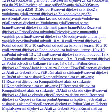
12 l/s
Za vodolovna grla do 25 l/s
Rezervni dijelovi za Za vodolovna
grla do 25 l/s
Učvršćenja
Sustav pričvršćivanja d40–200
Sustav
pričvršćivanja d250–315
Pribor
Rezervni dijelovi za Pribor
Za
vodolovna grla
Rezervni dijelovi za Za vodolovna grla
Za
učvršćenja
Konvencionalno krovno odvodnjavanje
Vodolovna
grla
Rezervni dijelovi za Vodolovna grla
Elementi parne
brane
Rezervni dijelovi za Elementi parne brane
Pribor
Rezervni
dijelovi za Pribor
Podna odvodnja
Odvodnjavanje unutarnjih i
vanjskih površina
Rezervni dijelovi za Odvodnjavanje unutarnjih i
vanjskih površina
Podni odvodi 10 x 10 cm
Rezervni dijelovi za
Podni odvodi 10 x 10 cm
Podni odvodi za balkone i terase, 10 x 10
cm
Rezervni dijelovi za Podni odvodi za balkone i terase, 10 x 10
cm
Podni odvodi 13 x 13 cm
Rezervni dijelovi za Podni odvodi 13 x
13 cm
Podni odvodi za balkone i terase, 13 x 13 cm
Rezervni dijelovi
za Podni odvodi za balkone i terase, 13 x 13 cm
Pribor
Rezervni
dijelovi za Pribor
Alati
Alati
Alati za Geberit FlowFit
Rezervni dijelovi
za Alati za Geberit FlowFit
Ručni alati za stiskanje
Rezervni dijelovi
za Ručni alati za stiskanje
Kompatibilnost alata za stiskanje
[1]
Rezervni dijelovi za Kompatibilnost alata za stiskanje
[1]
Kompatibilnost alata za stiskanje [2]
Rezervni dijelovi za
Kompatibilnost alata za stiskanje [2]
Alati za obradu cijevi
Rezervni
dijelovi za Alati za obradu cijevi
Čepovi za tlačnu probu
Rezervni
dijelovi za Čepovi za tlačnu probu
Oprema za ispitivanje
Uređaji za
stiskanje s alatima
Pribor
Rezervni dijelovi za Pribor
Alati za Geberit
Mepla
Rezervni dijelovi za Alati za Geberit Mepla
Ručni alati za