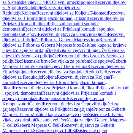
za Sistemske cijevi 1.4401
Cijevni umeci
Spojnice
Rezervni dijelovi
za Spojnice
Redukcije
Rezervni dijelovi za
Redukcije
Koljena
Rezervni dijelovi za Koljena
T-komadi
Rezervni
dijelovi za T-komadi
Prijelazni komadi, fiksni
Rezervni dijelovi za
Prijelazni komadi, fiksni
Prijelazni komadi i spojnice,
demontažni
Rezervni dijelovi za Prijelazni komadi i spojnice,
demontažni
Čepovi
Rezervni dijelovi za Čepovi
Priključci
Rezervni
dijelovi za Priključci
Pribor za Geberit Mapress inox
Rezervni
dijelovi za Pribor za Geberit Mapress inox
Zaštitne kape za krajeve
cijevi
Izolacije za priključke
Brtvila za cijevi i fitinge
Učvršćenja za
cijevi
Učvršćenja za priključke
Rezervni dijelovi za Učvršćenja za
priključke
Sistemske brtve
Set vijaka za prirubničke spojeve
Geberit
Mapress Therm
Sistemske cijevi Therm
Fitinzi
Rezervni dijelovi za
Fitinzi
Spojnice
Rezervni dijelovi za Spojnice
Redukcije
Rezervni
dijelovi za Redukcije
Koljena
Rezervni dijelovi za Koljena
T-
komadi
Rezervni dijelovi za T-komadi
Prijelazni komadi,
fiksni
Rezervni dijelovi za Prijelazni komadi, fiksni
Prijelazni komadi
i spojevi, demontažni
Rezervni dijelovi za Prijelazni komadi i
spojevi, demontažni
Kompenzatori
Rezervni dijelovi za
Kompenzatori
Čepovi
Rezervni dijelovi za Čepovi
Priključci za
grijanje
Rezervni dijelovi za Priključci za grijanje
Pribor za Geberit
Mapress Therm
Zaštitne kape za krajeve cijevi
Sistemske brtve
Set
vijaka za prirubničke spojeve
Učvršćenja za cijevi
Geberit Mapress
C-čelik
Geberit Mapress C-čelik
Rezervni dijelovi za Geberit
Mapress C-čelik
Sistemske cijevi 1.0034
Sistemske cijevi