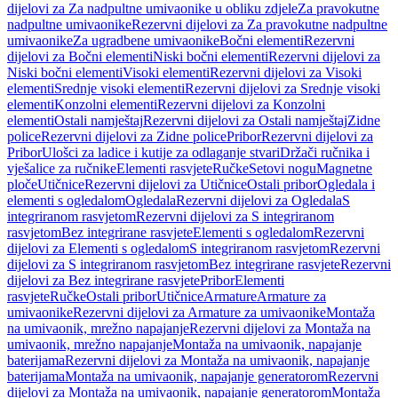
dijelovi za Za nadpultne umivaonike u obliku zdjele
Za pravokutne
nadpultne umivaonike
Rezervni dijelovi za Za pravokutne nadpultne
umivaonike
Za ugradbene umivaonike
Bočni elementi
Rezervni
dijelovi za Bočni elementi
Niski bočni elementi
Rezervni dijelovi za
Niski bočni elementi
Visoki elementi
Rezervni dijelovi za Visoki
elementi
Srednje visoki elementi
Rezervni dijelovi za Srednje visoki
elementi
Konzolni elementi
Rezervni dijelovi za Konzolni
elementi
Ostali namještaj
Rezervni dijelovi za Ostali namještaj
Zidne
police
Rezervni dijelovi za Zidne police
Pribor
Rezervni dijelovi za
Pribor
Ulošci za ladice i kutije za odlaganje stvari
Držači ručnika i
vješalice za ručnike
Elementi rasvjete
Ručke
Setovi nogu
Magnetne
ploče
Utičnice
Rezervni dijelovi za Utičnice
Ostali pribor
Ogledala i
elementi s ogledalom
Ogledala
Rezervni dijelovi za Ogledala
S
integriranom rasvjetom
Rezervni dijelovi za S integriranom
rasvjetom
Bez integrirane rasvjete
Elementi s ogledalom
Rezervni
dijelovi za Elementi s ogledalom
S integriranom rasvjetom
Rezervni
dijelovi za S integriranom rasvjetom
Bez integrirane rasvjete
Rezervni
dijelovi za Bez integrirane rasvjete
Pribor
Elementi
rasvjete
Ručke
Ostali pribor
Utičnice
Armature
Armature za
umivaonike
Rezervni dijelovi za Armature za umivaonike
Montaža
na umivaonik, mrežno napajanje
Rezervni dijelovi za Montaža na
umivaonik, mrežno napajanje
Montaža na umivaonik, napajanje
baterijama
Rezervni dijelovi za Montaža na umivaonik, napajanje
baterijama
Montaža na umivaonik, napajanje generatorom
Rezervni
dijelovi za Montaža na umivaonik, napajanje generatorom
Montaža