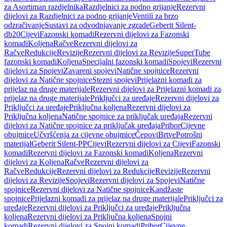
za Asortiman razdjelnika
Razdjelnici za podno grijanje
Rezervni
dijelovi za Razdjelnici za podno grijanje
Ventili za brzo
odzračivanje
Sustavi za odvodnjavanje zgrade
Geberit Silent-
db20
Cijevi
Fazonski komadi
Rezervni dijelovi za Fazonski
komadi
Koljena
Račve
Rezervni dijelovi za
Račve
Redukcije
Revizije
Rezervni dijelovi za Revizije
SuperTube
fazonski komadi
Koljena
Specijalni fazonski komadi
Spojevi
Rezervni
dijelovi za Spojevi
Zavareni spojevi
Natične spojnice
Rezervni
dijelovi za Natične spojnice
Stezni spojevi
Prijelazni komadi za
prijelaz na druge materijale
Rezervni dijelovi za Prijelazni komadi za
prijelaz na druge materijale
Priključci za uređaje
Rezervni dijelovi za
Priključci za uređaje
Priključna koljena
Rezervni dijelovi za
Priključna koljena
Natične spojnice za priključak uređaja
Rezervni
dijelovi za Natične spojnice za priključak uređaja
Pribor
Cijevne
obujmice
Učvršćenja za cijevne obujmice
Čepovi
Brtve
Potrošni
materijal
Geberit Silent-PP
Cijevi
Rezervni dijelovi za Cijevi
Fazonski
komadi
Rezervni dijelovi za Fazonski komadi
Koljena
Rezervni
dijelovi za Koljena
Račve
Rezervni dijelovi za
Račve
Redukcije
Rezervni dijelovi za Redukcije
Revizije
Rezervni
dijelovi za Revizije
Spojevi
Rezervni dijelovi za Spojevi
Natične
spojnice
Rezervni dijelovi za Natične spojnice
Kandžaste
spojnice
Prijelazni komadi za prijelaz na druge materijale
Priključci za
uređaje
Rezervni dijelovi za Priključci za uređaje
Priključna
koljena
Rezervni dijelovi za Priključna koljena
Spojni
komadi
Rezervni dijelovi za Spojni komadi
Pribor
Cijevne