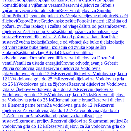
komadi
Sifoni s vijčanim vezama
Rezervni dijelovi za Sifoni s
vijčanim vezama
Spiralni sifoni
Rezervni dijelovi za Spiralni
sifoni
Pribor
Cijevne obujmice
Učvršćenja za cijevne obujmice
Noseći
žljebovi
Čepovi
Brtve
Građevinske zaštite
Potrošni materijal
Zaštita od
požara, zvučna izolacija i zaštita od vlage
Zaštita od požara
Rezervni
dijelovi za Zaštita od požara
Zaštita od požara za kanalizacijske
sustave
Rezervni dijelovi za Zaštita od požara za kanalizacijske
sustave
Zvučna izolacija
Izolacije od vibracijske buke tijela
Izolacije
od vibracijske buke tijela i izolacija od zvuka koja se širi
zrakom
Zaštita od vlage
Brtvila
Odzračni ventili za
odvodnjavanje
Dozračni ventili
Rezervni dijelovi za Dozračni
ventili
Ventili za uštedu energije
Krovno odvodnjavanje Geberit
Pluvia
Vodolovna grla
Rezervni dijelovi za Vodolovna
grla
Vodolovna grla do 12 l/s
Rezervni dijelovi za Vodolovna grla do
12 l/s
Vodolovna grla do 25 l/s
Rezervni dijelovi za Vodolovna grla
do 25 l/s
Vodolovna grla za žljebove
Rezervni dijelovi za Vodolovna
grla za žljebove
Vodolovna grla do 12 l/s
Rezervni dijelovi za
Vodolovna grla do 12 l/s
Vodolovna grla do 25 l/s
Rezervni dijelovi
za Vodolovna grla do 25 l/s
Elementi parne brane
Rezervni dijelovi
za Elementi parne brane
Za vodolovna grla do 12 l/s
Rezervni
dijelovi za Za vodolovna grla do 12 l/s
Za vodolovna grla do 25
l/s
Zaštita od požara
Zaštita od požara za kanalizacijske
sustave
Sigurnosni preljevi
Rezervni dijelovi za Sigurnosni preljevi
Za
vodolovna grla do 12 l/s
Rezervni dijelovi za Za vodolovna grla do