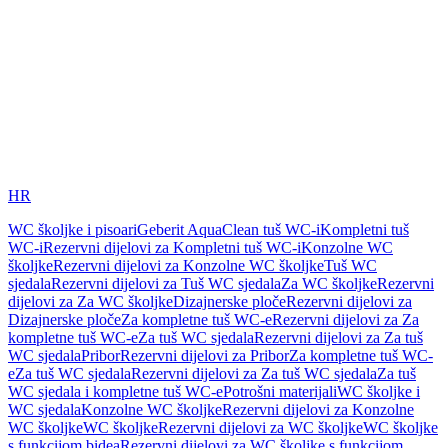
HR
WC školjke i pisoari
Geberit AquaClean tuš WC-i
Kompletni tuš
WC-i
Rezervni dijelovi za Kompletni tuš WC-i
Konzolne WC
školjke
Rezervni dijelovi za Konzolne WC školjke
Tuš WC
sjedala
Rezervni dijelovi za Tuš WC sjedala
Za WC školjke
Rezervni
dijelovi za Za WC školjke
Dizajnerske ploče
Rezervni dijelovi za
Dizajnerske ploče
Za kompletne tuš WC-e
Rezervni dijelovi za Za
kompletne tuš WC-e
Za tuš WC sjedala
Rezervni dijelovi za Za tuš
WC sjedala
Pribor
Rezervni dijelovi za Pribor
Za kompletne tuš WC-
e
Za tuš WC sjedala
Rezervni dijelovi za Za tuš WC sjedala
Za tuš
WC sjedala i kompletne tuš WC-e
Potrošni materijali
WC školjke i
WC sjedala
Konzolne WC školjke
Rezervni dijelovi za Konzolne
WC školjke
WC školjke
Rezervni dijelovi za WC školjke
WC školjke
s funkcijom bidea
Rezervni dijelovi za WC školjke s funkcijom