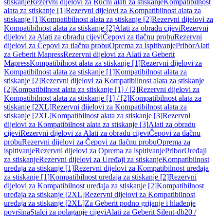
stiskanje
Rezervni dijelovi za Ručni alati za stiskanje
Kompatibilnost
alata za stiskanje [1]
Rezervni dijelovi za Kompatibilnost alata za
stiskanje [1]
Kompatibilnost alata za stiskanje [2]
Rezervni dijelovi za
Kompatibilnost alata za stiskanje [2]
Alati za obradu cijevi
Rezervni
dijelovi za Alati za obradu cijevi
Čepovi za tlačnu probu
Rezervni
dijelovi za Čepovi za tlačnu probu
Oprema za ispitivanje
Pribor
Alati
za Geberit Mapress
Rezervni dijelovi za Alati za Geberit
Mapress
Kompatibilnost alata za stiskanje [1]
Rezervni dijelovi za
Kompatibilnost alata za stiskanje [1]
Kompatibilnost alata za
stiskanje [2]
Rezervni dijelovi za Kompatibilnost alata za stiskanje
[2]
Kompatibilnost alata za stiskanje [1] / [2]
Rezervni dijelovi za
Kompatibilnost alata za stiskanje [1] / [2]
Kompatibilnost alata za
stiskanje [2XL]
Rezervni dijelovi za Kompatibilnost alata za
stiskanje [2XL]
Kompatibilnost alata za stiskanje [3]
Rezervni
dijelovi za Kompatibilnost alata za stiskanje [3]
Alati za obradu
cijevi
Rezervni dijelovi za Alati za obradu cijevi
Čepovi za tlačnu
probu
Rezervni dijelovi za Čepovi za tlačnu probu
Oprema za
ispitivanje
Rezervni dijelovi za Oprema za ispitivanje
Pribor
Uređaji
za stiskanje
Rezervni dijelovi za Uređaji za stiskanje
Kompatibilnost
uređaja za stiskanje [1]
Rezervni dijelovi za Kompatibilnost uređaja
za stiskanje [1]
Kompatibilnost uređaja za stiskanje [2]
Rezervni
dijelovi za Kompatibilnost uređaja za stiskanje [2]
Kompatibilnost
uređaja za stiskanje [2XL]
Rezervni dijelovi za Kompatibilnost
uređaja za stiskanje [2XL]
Za Geberit podno grijanje i hlađenje
površina
Stalci za polaganje cijevi
Alati za Geberit Silent-db20 /