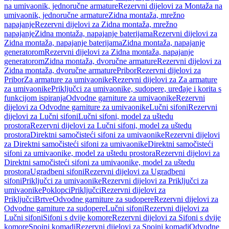
na umivaonik, jednoručne armature
Rezervni dijelovi za Montaža na
umivaonik, jednoručne armature
Zidna montaža, mrežno
napajanje
Rezervni dijelovi za Zidna montaža, mrežno
napajanje
Zidna montaža, napajanje baterijama
Rezervni dijelovi za
Zidna montaža, napajanje baterijama
Zidna montaža, napajanje
generatorom
Rezervni dijelovi za Zidna montaža, napajanje
generatorom
Zidna montaža, dvoručne armature
Rezervni dijelovi za
Zidna montaža, dvoručne armature
Pribor
Rezervni dijelovi za
Pribor
Za armature za umivaonike
Rezervni dijelovi za Za armature
za umivaonike
Priključci za umivaonike, sudopere, uređaje i korita s
funkcijom ispiranja
Odvodne garniture za umivaonike
Rezervni
dijelovi za Odvodne garniture za umivaonike
Lučni sifoni
Rezervni
dijelovi za Lučni sifoni
Lučni sifoni, model za uštedu
prostora
Rezervni dijelovi za Lučni sifoni, model za uštedu
prostora
Direktni samočisteći sifoni za umivaonike
Rezervni dijelovi
za Direktni samočisteći sifoni za umivaonike
Direktni samočisteći
sifoni za umivaonike, model za uštedu prostora
Rezervni dijelovi za
Direktni samočisteći sifoni za umivaonike, model za uštedu
prostora
Ugradbeni sifoni
Rezervni dijelovi za Ugradbeni
sifoni
Priključci za umivaonike
Rezervni dijelovi za Priključci za
umivaonike
Poklopci
Priključci
Rezervni dijelovi za
Priključci
Brtve
Odvodne garniture za sudopere
Rezervni dijelovi za
Odvodne garniture za sudopere
Lučni sifoni
Rezervni dijelovi za
Lučni sifoni
Sifoni s dvije komore
Rezervni dijelovi za Sifoni s dvije
komore
Spojni komadi
Rezervni dijelovi za Spojni komadi
Odvodne