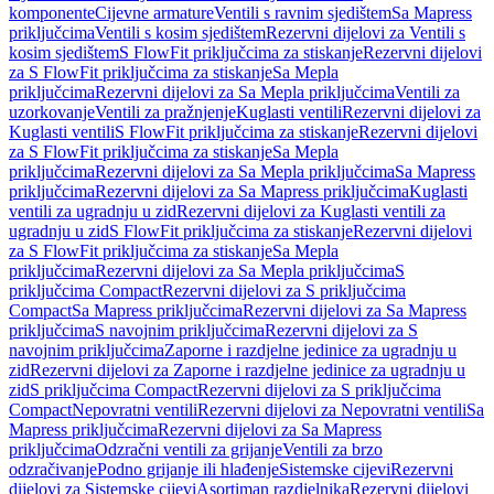
komponente
Cijevne armature
Ventili s ravnim sjedištem
Sa Mapress
priključcima
Ventili s kosim sjedištem
Rezervni dijelovi za Ventili s
kosim sjedištem
S FlowFit priključcima za stiskanje
Rezervni dijelovi
za S FlowFit priključcima za stiskanje
Sa Mepla
priključcima
Rezervni dijelovi za Sa Mepla priključcima
Ventili za
uzorkovanje
Ventili za pražnjenje
Kuglasti ventili
Rezervni dijelovi za
Kuglasti ventili
S FlowFit priključcima za stiskanje
Rezervni dijelovi
za S FlowFit priključcima za stiskanje
Sa Mepla
priključcima
Rezervni dijelovi za Sa Mepla priključcima
Sa Mapress
priključcima
Rezervni dijelovi za Sa Mapress priključcima
Kuglasti
ventili za ugradnju u zid
Rezervni dijelovi za Kuglasti ventili za
ugradnju u zid
S FlowFit priključcima za stiskanje
Rezervni dijelovi
za S FlowFit priključcima za stiskanje
Sa Mepla
priključcima
Rezervni dijelovi za Sa Mepla priključcima
S
priključcima Compact
Rezervni dijelovi za S priključcima
Compact
Sa Mapress priključcima
Rezervni dijelovi za Sa Mapress
priključcima
S navojnim priključcima
Rezervni dijelovi za S
navojnim priključcima
Zaporne i razdjelne jedinice za ugradnju u
zid
Rezervni dijelovi za Zaporne i razdjelne jedinice za ugradnju u
zid
S priključcima Compact
Rezervni dijelovi za S priključcima
Compact
Nepovratni ventili
Rezervni dijelovi za Nepovratni ventili
Sa
Mapress priključcima
Rezervni dijelovi za Sa Mapress
priključcima
Odzračni ventili za grijanje
Ventili za brzo
odzračivanje
Podno grijanje ili hlađenje
Sistemske cijevi
Rezervni
dijelovi za Sistemske cijevi
Asortiman razdjelnika
Rezervni dijelovi