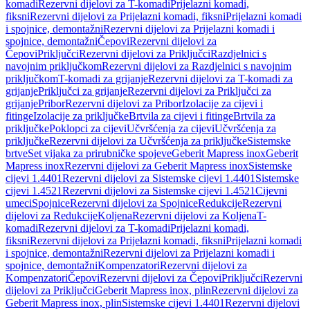
komadi
Rezervni dijelovi za T-komadi
Prijelazni komadi,
fiksni
Rezervni dijelovi za Prijelazni komadi, fiksni
Prijelazni komadi
i spojnice, demontažni
Rezervni dijelovi za Prijelazni komadi i
spojnice, demontažni
Čepovi
Rezervni dijelovi za
Čepovi
Priključci
Rezervni dijelovi za Priključci
Razdjelnici s
navojnim priključkom
Rezervni dijelovi za Razdjelnici s navojnim
priključkom
T-komadi za grijanje
Rezervni dijelovi za T-komadi za
grijanje
Priključci za grijanje
Rezervni dijelovi za Priključci za
grijanje
Pribor
Rezervni dijelovi za Pribor
Izolacije za cijevi i
fitinge
Izolacije za priključke
Brtvila za cijevi i fitinge
Brtvila za
priključke
Poklopci za cijevi
Učvršćenja za cijevi
Učvršćenja za
priključke
Rezervni dijelovi za Učvršćenja za priključke
Sistemske
brtve
Set vijaka za prirubničke spojeve
Geberit Mapress inox
Geberit
Mapress inox
Rezervni dijelovi za Geberit Mapress inox
Sistemske
cijevi 1.4401
Rezervni dijelovi za Sistemske cijevi 1.4401
Sistemske
cijevi 1.4521
Rezervni dijelovi za Sistemske cijevi 1.4521
Cijevni
umeci
Spojnice
Rezervni dijelovi za Spojnice
Redukcije
Rezervni
dijelovi za Redukcije
Koljena
Rezervni dijelovi za Koljena
T-
komadi
Rezervni dijelovi za T-komadi
Prijelazni komadi,
fiksni
Rezervni dijelovi za Prijelazni komadi, fiksni
Prijelazni komadi
i spojnice, demontažni
Rezervni dijelovi za Prijelazni komadi i
spojnice, demontažni
Kompenzatori
Rezervni dijelovi za
Kompenzatori
Čepovi
Rezervni dijelovi za Čepovi
Priključci
Rezervni
dijelovi za Priključci
Geberit Mapress inox, plin
Rezervni dijelovi za
Geberit Mapress inox, plin
Sistemske cijevi 1.4401
Rezervni dijelovi