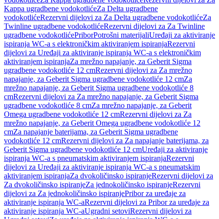
Kappa ugradbene vodokotliće
Za Delta ugradbene
vodokotliće
Rezervni dijelovi za Za Delta ugradbene vodokotliće
Za
Twinline ugradbene vodokotliće
Rezervni dijelovi za Za Twinline
ugradbene vodokotliće
Pribor
Potrošni materijali
Uređaji za aktiviranje
ispiranja WC-a s elektroničkim aktiviranjem ispiranja
Rezervni
dijelovi za Uređaji za aktiviranje ispiranja WC-a s elektroničkim
aktiviranjem ispiranja
Za mrežno napajanje, za Geberit Sigma
ugradbene vodokotliće 12 cm
Rezervni dijelovi za Za mrežno
napajanje, za Geberit Sigma ugradbene vodokotliće 12 cm
Za
mrežno napajanje, za Geberit Sigma ugradbene vodokotliće 8
cm
Rezervni dijelovi za Za mrežno napajanje, za Geberit Sigma
ugradbene vodokotliće 8 cm
Za mrežno napajanje, za Geberit
Omega ugradbene vodokotliće 12 cm
Rezervni dijelovi za Za
mrežno napajanje, za Geberit Omega ugradbene vodokotliće 12
cm
Za napajanje baterijama, za Geberit Sigma ugradbene
vodokotliće 12 cm
Rezervni dijelovi za Za napajanje baterijama, za
Geberit Sigma ugradbene vodokotliće 12 cm
Uređaji za aktiviranje
ispiranja WC-a s pneumatskim aktiviranjem ispiranja
Rezervni
dijelovi za Uređaji za aktiviranje ispiranja WC-a s pneumatskim
aktiviranjem ispiranja
Za dvokoličinsko ispiranje
Rezervni dijelovi za
Za dvokoličinsko ispiranje
Za jednokoličinsko ispiranje
Rezervni
dijelovi za Za jednokoličinsko ispiranje
Pribor za uređaje za
aktiviranje ispiranja WC-a
Rezervni dijelovi za Pribor za uređaje za
aktiviranje ispiranja WC-a
Ugradni setovi
Rezervni dijelovi za