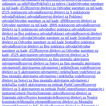
odlaganje za niše
Pribor
Priključci za tuševe i kade
Odvodne garniture
za tuš kade, d52
Rezervni dijelovi za Odvodne garniture za tuš kade,
d52
S poklopcem odvoda
Rezervni dijelovi za S poklopcem
odvoda
Poklopci odvoda
Rezervni dijelovi za Poklopci
odvoda
Odvodne garniture za tuš kade, d90
Rezervni dijelovi za
Odvodne garniture za tuš kade, d90
S poklopcem odvoda
Rezervni
dijelovi za S poklopcem odvoda
Bez poklopca odvoda
Rezervni
dijelovi za Bez poklopca odvoda
Poklopci odvoda
Rezervni dijelovi
za Poklopci odvoda
Odvodne garniture za tuš kade Sestra
Rezervni
dijelovi za Odvodne garniture za tuš kade Sestra
Bez poklopca
odvoda
Rezervni dijelovi za Bez poklopca odvoda
Odvodne
garniture za kade, d52
Rezervni dijelovi za Odvodne garniture za
kade, d52
S aktiviranjem odvrtanjem
Rezervni dijelovi za S
aktiviranjem odvrtanjem
Setovi za finu montažu aktiviranja
odvrtanjem
Rezervni dijelovi za Setovi za finu montažu aktiviranja
odvrtanjem
S aktiviranjem odvrtanjem i priključkom vode
Rezervni
dijelovi za S aktiviranjem odvrtanjem i priključkom vode
Setovi za
finu montažu aktiviranja odvrtanjem i priključka vode
Rezervni
dijelovi za Setovi za finu montažu aktiviranja odvrtanjem i
priključka vode
S aktiviranjem na pritisak PushControl
Rezervni
dijelovi za S aktiviranjem na pritisak PushControl
Sustavi instalacije i
ispiranja
Geberit Duofix
Sistemski zidovi
Rezervni dijelovi za
Sistemski zidovi
Nosive konstrukcije
Rezervni dijelovi za Nosive
konstrukcije
Montažni elementi
Rezervni dijelovi za Montažni
elementi
Elementi za WC školjke
Rezervni dijelovi za Elementi za