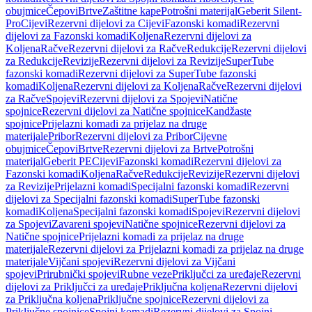
obujmice
Čepovi
Brtve
Zaštitne kape
Potrošni materijal
Geberit Silent-
Pro
Cijevi
Rezervni dijelovi za Cijevi
Fazonski komadi
Rezervni
dijelovi za Fazonski komadi
Koljena
Rezervni dijelovi za
Koljena
Račve
Rezervni dijelovi za Račve
Redukcije
Rezervni dijelovi
za Redukcije
Revizije
Rezervni dijelovi za Revizije
SuperTube
fazonski komadi
Rezervni dijelovi za SuperTube fazonski
komadi
Koljena
Rezervni dijelovi za Koljena
Račve
Rezervni dijelovi
za Račve
Spojevi
Rezervni dijelovi za Spojevi
Natične
spojnice
Rezervni dijelovi za Natične spojnice
Kandžaste
spojnice
Prijelazni komadi za prijelaz na druge
materijale
Pribor
Rezervni dijelovi za Pribor
Cijevne
obujmice
Čepovi
Brtve
Rezervni dijelovi za Brtve
Potrošni
materijal
Geberit PE
Cijevi
Fazonski komadi
Rezervni dijelovi za
Fazonski komadi
Koljena
Račve
Redukcije
Revizije
Rezervni dijelovi
za Revizije
Prijelazni komadi
Specijalni fazonski komadi
Rezervni
dijelovi za Specijalni fazonski komadi
SuperTube fazonski
komadi
Koljena
Specijalni fazonski komadi
Spojevi
Rezervni dijelovi
za Spojevi
Zavareni spojevi
Natične spojnice
Rezervni dijelovi za
Natične spojnice
Prijelazni komadi za prijelaz na druge
materijale
Rezervni dijelovi za Prijelazni komadi za prijelaz na druge
materijale
Vijčani spojevi
Rezervni dijelovi za Vijčani
spojevi
Prirubnički spojevi
Rubne veze
Priključci za uređaje
Rezervni
dijelovi za Priključci za uređaje
Priključna koljena
Rezervni dijelovi
za Priključna koljena
Priključne spojnice
Rezervni dijelovi za
Priključne spojnice
Spojni komadi
Rezervni dijelovi za Spojni