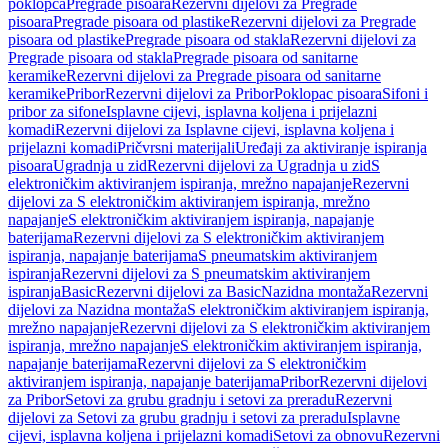
poklopca
Pregrade pisoara
Rezervni dijelovi za Pregrade
pisoara
Pregrade pisoara od plastike
Rezervni dijelovi za Pregrade
pisoara od plastike
Pregrade pisoara od stakla
Rezervni dijelovi za
Pregrade pisoara od stakla
Pregrade pisoara od sanitarne
keramike
Rezervni dijelovi za Pregrade pisoara od sanitarne
keramike
Pribor
Rezervni dijelovi za Pribor
Poklopac pisoara
Sifoni i
pribor za sifone
Isplavne cijevi, isplavna koljena i prijelazni
komadi
Rezervni dijelovi za Isplavne cijevi, isplavna koljena i
prijelazni komadi
Pričvrsni materijali
Uređaji za aktiviranje ispiranja
pisoara
Ugradnja u zid
Rezervni dijelovi za Ugradnja u zid
S
elektroničkim aktiviranjem ispiranja, mrežno napajanje
Rezervni
dijelovi za S elektroničkim aktiviranjem ispiranja, mrežno
napajanje
S elektroničkim aktiviranjem ispiranja, napajanje
baterijama
Rezervni dijelovi za S elektroničkim aktiviranjem
ispiranja, napajanje baterijama
S pneumatskim aktiviranjem
ispiranja
Rezervni dijelovi za S pneumatskim aktiviranjem
ispiranja
Basic
Rezervni dijelovi za Basic
Nazidna montaža
Rezervni
dijelovi za Nazidna montaža
S elektroničkim aktiviranjem ispiranja,
mrežno napajanje
Rezervni dijelovi za S elektroničkim aktiviranjem
ispiranja, mrežno napajanje
S elektroničkim aktiviranjem ispiranja,
napajanje baterijama
Rezervni dijelovi za S elektroničkim
aktiviranjem ispiranja, napajanje baterijama
Pribor
Rezervni dijelovi
za Pribor
Setovi za grubu gradnju i setovi za preradu
Rezervni
dijelovi za Setovi za grubu gradnju i setovi za preradu
Isplavne
cijevi, isplavna koljena i prijelazni komadi
Setovi za obnovu
Rezervni