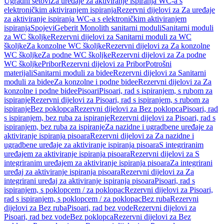
Ugradni setovi
Za uređaje za aktiviranje ispiranja WC-a s
elektroničkim aktiviranjem ispiranja
Rezervni dijelovi za Za uređaje
za aktiviranje ispiranja WC-a s elektroničkim aktiviranjem
ispiranja
Spojevi
Geberit Monolith sanitarni moduli
Sanitarni moduli
za WC školjke
Rezervni dijelovi za Sanitarni moduli za WC
školjke
Za konzolne WC školjke
Rezervni dijelovi za Za konzolne
WC školjke
Za podne WC školjke
Rezervni dijelovi za Za podne
WC školjke
Pribor
Rezervni dijelovi za Pribor
Potrošni
materijali
Sanitarni moduli za bidee
Rezervni dijelovi za Sanitarni
moduli za bidee
Za konzolne i podne bidee
Rezervni dijelovi za Za
konzolne i podne bidee
Pisoari
Pisoari, rad s ispiranjem, s rubom za
ispiranje
Rezervni dijelovi za Pisoari, rad s ispiranjem, s rubom za
ispiranje
Bez poklopca
Rezervni dijelovi za Bez poklopca
Pisoari, rad
s ispiranjem, bez ruba za ispiranje
Rezervni dijelovi za Pisoari, rad s
ispiranjem, bez ruba za ispiranje
Za nazidne i ugradbene uređaje za
aktiviranje ispiranja pisoara
Rezervni dijelovi za Za nazidne i
ugradbene uređaje za aktiviranje ispiranja pisoara
S integriranim
uređajem za aktiviranje ispiranja pisoara
Rezervni dijelovi za S
integriranim uređajem za aktiviranje ispiranja pisoara
Za integrirani
uređaj za aktiviranje ispiranja pisoara
Rezervni dijelovi za Za
integrirani uređaj za aktiviranje ispiranja pisoara
Pisoari, rad s
ispiranjem, s poklopcem / za poklopac
Rezervni dijelovi za Pisoari,
rad s ispiranjem, s poklopcem / za poklopac
Bez ruba
Rezervni
dijelovi za Bez ruba
Pisoari, rad bez vode
Rezervni dijelovi za
Pisoari, rad bez vode
Bez poklopca
Rezervni dijelovi za Bez