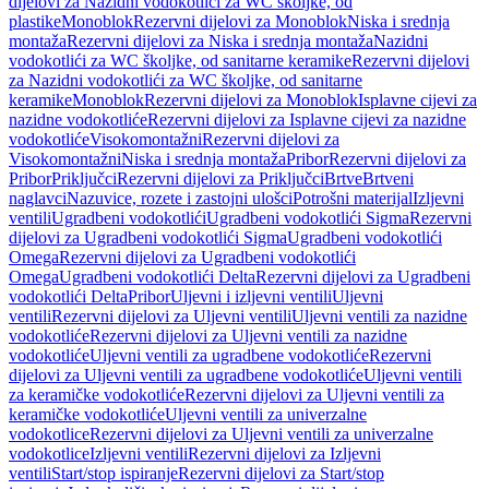
dijelovi za Nazidni vodokotlići za WC školjke, od
plastike
Monoblok
Rezervni dijelovi za Monoblok
Niska i srednja
montaža
Rezervni dijelovi za Niska i srednja montaža
Nazidni
vodokotlići za WC školjke, od sanitarne keramike
Rezervni dijelovi
za Nazidni vodokotlići za WC školjke, od sanitarne
keramike
Monoblok
Rezervni dijelovi za Monoblok
Isplavne cijevi za
nazidne vodokotliće
Rezervni dijelovi za Isplavne cijevi za nazidne
vodokotliće
Visokomontažni
Rezervni dijelovi za
Visokomontažni
Niska i srednja montaža
Pribor
Rezervni dijelovi za
Pribor
Priključci
Rezervni dijelovi za Priključci
Brtve
Brtveni
naglavci
Nazuvice, rozete i zastojni ulošci
Potrošni materijal
Izljevni
ventili
Ugradbeni vodokotlići
Ugradbeni vodokotlići Sigma
Rezervni
dijelovi za Ugradbeni vodokotlići Sigma
Ugradbeni vodokotlići
Omega
Rezervni dijelovi za Ugradbeni vodokotlići
Omega
Ugradbeni vodokotlići Delta
Rezervni dijelovi za Ugradbeni
vodokotlići Delta
Pribor
Uljevni i izljevni ventili
Uljevni
ventili
Rezervni dijelovi za Uljevni ventili
Uljevni ventili za nazidne
vodokotliće
Rezervni dijelovi za Uljevni ventili za nazidne
vodokotliće
Uljevni ventili za ugradbene vodokotliće
Rezervni
dijelovi za Uljevni ventili za ugradbene vodokotliće
Uljevni ventili
za keramičke vodokotliće
Rezervni dijelovi za Uljevni ventili za
keramičke vodokotliće
Uljevni ventili za univerzalne
vodokotlice
Rezervni dijelovi za Uljevni ventili za univerzalne
vodokotlice
Izljevni ventili
Rezervni dijelovi za Izljevni
ventili
Start/stop ispiranje
Rezervni dijelovi za Start/stop