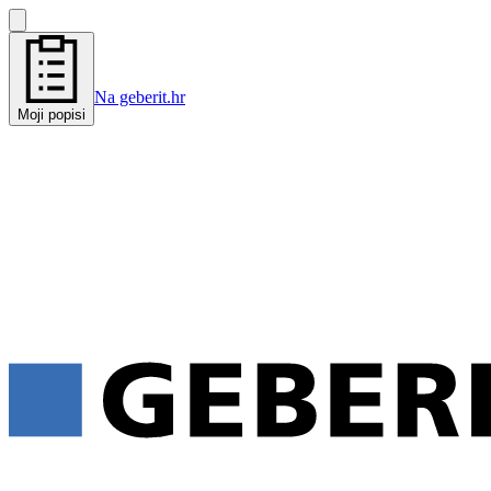
Na geberit.hr
Moji popisi