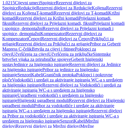
1.0215
Cijevni umeci
Spojnice
Rezervni dijelovi za
Spojnice
Redukcije
Rezervni dijelovi za Redukcije
Koljena
Rezervni
dijelovi za Koljena
T-komadi
Rezervni dijelovi za T-komadi
Križni
komadi
Rezervni dijelovi za Križni komadi
Prijelazni komadi,
fiksni
Rezervni dijelovi za Prijelazni komadi, fiksni
Prijelazni komadi
i spojnice, demontažni
Rezervni dijelovi za Prijelazni komadi i
spojnice, demontažni
Kompenzatori
Rezervni dijelovi za
Kompenzatori
Čepovi
Rezervni dijelovi za Čepovi
Priključci za
grijanje
Rezervni dijelovi za Priključci za grijanje
Pribor za Geberit
Mapress C-čelik
Brtvila za cijevi i fitinge
Poklopci za
cijevi
Učvršćenja za cijevi
Učvršćenja za priključke
Sistemske
brtve
Set vijaka za prirubničke spojeve
Geberit higijenski
sustav
Jedinice za higijensko ispiranje
Rezervni dijelovi za Jedinice
za higijensko ispiranje
Pribor za jedinice za higijensko
ispiranje
Senzori
Kabeli
Graničnik protoka
Poklopci i pokrovne
ploče
Vodokotlići i uređaji za aktiviranje ispiranja WC-a s uređajem
za higijensko ispiranje
Rezervni dijelovi za Vodokotlići i uređaji za
aktiviranje ispiranja WC-a s uređajem za higijensko
ispiranje
Ugradbeni vodokotlići s uređajem za higijensko
ispiranje
Higijenski ugradbeni moduli
Rezervni dijelovi za Higijenski
ugradbeni moduli
Pribor za vodokotliće i uređaje za aktiviranje
ispiranja WC-a s uređajem za higijensko ispiranje
Rezervni dijelovi
za Pribor za vodokotliće i uređaje za aktiviranje ispiranja WC-a s
uređajem za higijensko ispiranje
Senzori
Kabeli
Mrežni
dijelovi
Rezervni dijelovi za Mrežni dijelovi
Mrežne