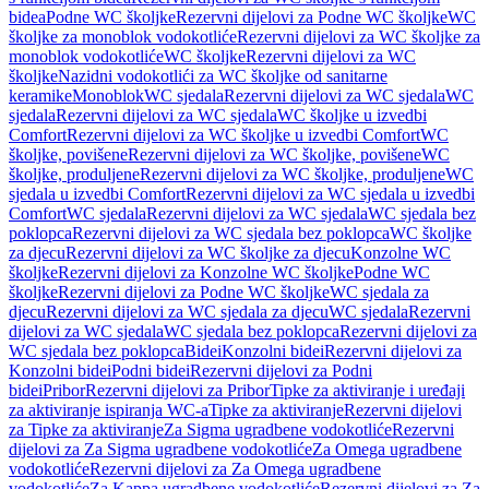
bidea
Podne WC školjke
Rezervni dijelovi za Podne WC školjke
WC
školjke za monoblok vodokotliće
Rezervni dijelovi za WC školjke za
monoblok vodokotliće
WC školjke
Rezervni dijelovi za WC
školjke
Nazidni vodokotlići za WC školjke od sanitarne
keramike
Monoblok
WC sjedala
Rezervni dijelovi za WC sjedala
WC
sjedala
Rezervni dijelovi za WC sjedala
WC školjke u izvedbi
Comfort
Rezervni dijelovi za WC školjke u izvedbi Comfort
WC
školjke, povišene
Rezervni dijelovi za WC školjke, povišene
WC
školjke, produljene
Rezervni dijelovi za WC školjke, produljene
WC
sjedala u izvedbi Comfort
Rezervni dijelovi za WC sjedala u izvedbi
Comfort
WC sjedala
Rezervni dijelovi za WC sjedala
WC sjedala bez
poklopca
Rezervni dijelovi za WC sjedala bez poklopca
WC školjke
za djecu
Rezervni dijelovi za WC školjke za djecu
Konzolne WC
školjke
Rezervni dijelovi za Konzolne WC školjke
Podne WC
školjke
Rezervni dijelovi za Podne WC školjke
WC sjedala za
djecu
Rezervni dijelovi za WC sjedala za djecu
WC sjedala
Rezervni
dijelovi za WC sjedala
WC sjedala bez poklopca
Rezervni dijelovi za
WC sjedala bez poklopca
Bidei
Konzolni bidei
Rezervni dijelovi za
Konzolni bidei
Podni bidei
Rezervni dijelovi za Podni
bidei
Pribor
Rezervni dijelovi za Pribor
Tipke za aktiviranje i uređaji
za aktiviranje ispiranja WC-a
Tipke za aktiviranje
Rezervni dijelovi
za Tipke za aktiviranje
Za Sigma ugradbene vodokotliće
Rezervni
dijelovi za Za Sigma ugradbene vodokotliće
Za Omega ugradbene
vodokotliće
Rezervni dijelovi za Za Omega ugradbene
vodokotliće
Za Kappa ugradbene vodokotliće
Rezervni dijelovi za Za