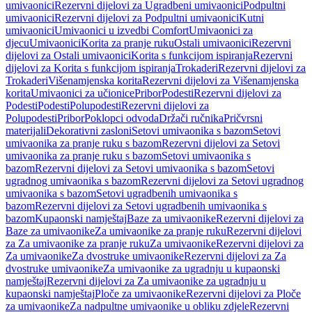
umivaonici
Rezervni dijelovi za Ugradbeni umivaonici
Podpultni
umivaonici
Rezervni dijelovi za Podpultni umivaonici
Kutni
umivaonici
Umivaonici u izvedbi Comfort
Umivaonici za
djecu
Umivaonici
Korita za pranje ruku
Ostali umivaonici
Rezervni
dijelovi za Ostali umivaonici
Korita s funkcijom ispiranja
Rezervni
dijelovi za Korita s funkcijom ispiranja
Trokaderi
Rezervni dijelovi za
Trokaderi
Višenamjenska korita
Rezervni dijelovi za Višenamjenska
korita
Umivaonici za učionice
Pribor
Podesti
Rezervni dijelovi za
Podesti
Podesti
Polupodesti
Rezervni dijelovi za
Polupodesti
Pribor
Poklopci odvoda
Držači ručnika
Pričvrsni
materijali
Dekorativni zasloni
Setovi umivaonika s bazom
Setovi
umivaonika za pranje ruku s bazom
Rezervni dijelovi za Setovi
umivaonika za pranje ruku s bazom
Setovi umivaonika s
bazom
Rezervni dijelovi za Setovi umivaonika s bazom
Setovi
ugradnog umivaonika s bazom
Rezervni dijelovi za Setovi ugradnog
umivaonika s bazom
Setovi ugradbenih umivaonika s
bazom
Rezervni dijelovi za Setovi ugradbenih umivaonika s
bazom
Kupaonski namještaj
Baze za umivaonike
Rezervni dijelovi za
Baze za umivaonike
Za umivaonike za pranje ruku
Rezervni dijelovi
za Za umivaonike za pranje ruku
Za umivaonike
Rezervni dijelovi za
Za umivaonike
Za dvostruke umivaonike
Rezervni dijelovi za Za
dvostruke umivaonike
Za umivaonike za ugradnju u kupaonski
namještaj
Rezervni dijelovi za Za umivaonike za ugradnju u
kupaonski namještaj
Ploče za umivaonike
Rezervni dijelovi za Ploče
za umivaonike
Za nadpultne umivaonike u obliku zdjele
Rezervni