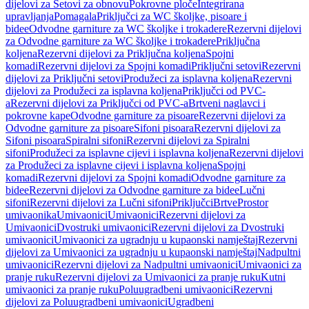
dijelovi za Setovi za obnovu
Pokrovne ploče
Integrirana
upravljanja
Pomagala
Priključci za WC školjke, pisoare i
bidee
Odvodne garniture za WC školjke i trokadere
Rezervni dijelovi
za Odvodne garniture za WC školjke i trokadere
Priključna
koljena
Rezervni dijelovi za Priključna koljena
Spojni
komadi
Rezervni dijelovi za Spojni komadi
Priključni setovi
Rezervni
dijelovi za Priključni setovi
Produžeci za isplavna koljena
Rezervni
dijelovi za Produžeci za isplavna koljena
Priključci od PVC-
a
Rezervni dijelovi za Priključci od PVC-a
Brtveni naglavci i
pokrovne kape
Odvodne garniture za pisoare
Rezervni dijelovi za
Odvodne garniture za pisoare
Sifoni pisoara
Rezervni dijelovi za
Sifoni pisoara
Spiralni sifoni
Rezervni dijelovi za Spiralni
sifoni
Produžeci za isplavne cijevi i isplavna koljena
Rezervni dijelovi
za Produžeci za isplavne cijevi i isplavna koljena
Spojni
komadi
Rezervni dijelovi za Spojni komadi
Odvodne garniture za
bidee
Rezervni dijelovi za Odvodne garniture za bidee
Lučni
sifoni
Rezervni dijelovi za Lučni sifoni
Priključci
Brtve
Prostor
umivaonika
Umivaonici
Umivaonici
Rezervni dijelovi za
Umivaonici
Dvostruki umivaonici
Rezervni dijelovi za Dvostruki
umivaonici
Umivaonici za ugradnju u kupaonski namještaj
Rezervni
dijelovi za Umivaonici za ugradnju u kupaonski namještaj
Nadpultni
umivaonici
Rezervni dijelovi za Nadpultni umivaonici
Umivaonici za
pranje ruku
Rezervni dijelovi za Umivaonici za pranje ruku
Kutni
umivaonici za pranje ruku
Poluugradbeni umivaonici
Rezervni
dijelovi za Poluugradbeni umivaonici
Ugradbeni