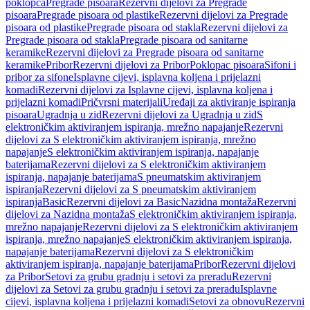
poklopca
Pregrade pisoara
Rezervni dijelovi za Pregrade
pisoara
Pregrade pisoara od plastike
Rezervni dijelovi za Pregrade
pisoara od plastike
Pregrade pisoara od stakla
Rezervni dijelovi za
Pregrade pisoara od stakla
Pregrade pisoara od sanitarne
keramike
Rezervni dijelovi za Pregrade pisoara od sanitarne
keramike
Pribor
Rezervni dijelovi za Pribor
Poklopac pisoara
Sifoni i
pribor za sifone
Isplavne cijevi, isplavna koljena i prijelazni
komadi
Rezervni dijelovi za Isplavne cijevi, isplavna koljena i
prijelazni komadi
Pričvrsni materijali
Uređaji za aktiviranje ispiranja
pisoara
Ugradnja u zid
Rezervni dijelovi za Ugradnja u zid
S
elektroničkim aktiviranjem ispiranja, mrežno napajanje
Rezervni
dijelovi za S elektroničkim aktiviranjem ispiranja, mrežno
napajanje
S elektroničkim aktiviranjem ispiranja, napajanje
baterijama
Rezervni dijelovi za S elektroničkim aktiviranjem
ispiranja, napajanje baterijama
S pneumatskim aktiviranjem
ispiranja
Rezervni dijelovi za S pneumatskim aktiviranjem
ispiranja
Basic
Rezervni dijelovi za Basic
Nazidna montaža
Rezervni
dijelovi za Nazidna montaža
S elektroničkim aktiviranjem ispiranja,
mrežno napajanje
Rezervni dijelovi za S elektroničkim aktiviranjem
ispiranja, mrežno napajanje
S elektroničkim aktiviranjem ispiranja,
napajanje baterijama
Rezervni dijelovi za S elektroničkim
aktiviranjem ispiranja, napajanje baterijama
Pribor
Rezervni dijelovi
za Pribor
Setovi za grubu gradnju i setovi za preradu
Rezervni
dijelovi za Setovi za grubu gradnju i setovi za preradu
Isplavne
cijevi, isplavna koljena i prijelazni komadi
Setovi za obnovu
Rezervni