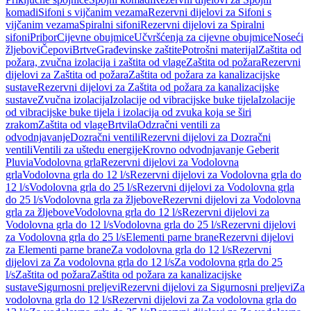
komadi
Sifoni s vijčanim vezama
Rezervni dijelovi za Sifoni s
vijčanim vezama
Spiralni sifoni
Rezervni dijelovi za Spiralni
sifoni
Pribor
Cijevne obujmice
Učvršćenja za cijevne obujmice
Noseći
žljebovi
Čepovi
Brtve
Građevinske zaštite
Potrošni materijal
Zaštita od
požara, zvučna izolacija i zaštita od vlage
Zaštita od požara
Rezervni
dijelovi za Zaštita od požara
Zaštita od požara za kanalizacijske
sustave
Rezervni dijelovi za Zaštita od požara za kanalizacijske
sustave
Zvučna izolacija
Izolacije od vibracijske buke tijela
Izolacije
od vibracijske buke tijela i izolacija od zvuka koja se širi
zrakom
Zaštita od vlage
Brtvila
Odzračni ventili za
odvodnjavanje
Dozračni ventili
Rezervni dijelovi za Dozračni
ventili
Ventili za uštedu energije
Krovno odvodnjavanje Geberit
Pluvia
Vodolovna grla
Rezervni dijelovi za Vodolovna
grla
Vodolovna grla do 12 l/s
Rezervni dijelovi za Vodolovna grla do
12 l/s
Vodolovna grla do 25 l/s
Rezervni dijelovi za Vodolovna grla
do 25 l/s
Vodolovna grla za žljebove
Rezervni dijelovi za Vodolovna
grla za žljebove
Vodolovna grla do 12 l/s
Rezervni dijelovi za
Vodolovna grla do 12 l/s
Vodolovna grla do 25 l/s
Rezervni dijelovi
za Vodolovna grla do 25 l/s
Elementi parne brane
Rezervni dijelovi
za Elementi parne brane
Za vodolovna grla do 12 l/s
Rezervni
dijelovi za Za vodolovna grla do 12 l/s
Za vodolovna grla do 25
l/s
Zaštita od požara
Zaštita od požara za kanalizacijske
sustave
Sigurnosni preljevi
Rezervni dijelovi za Sigurnosni preljevi
Za
vodolovna grla do 12 l/s
Rezervni dijelovi za Za vodolovna grla do