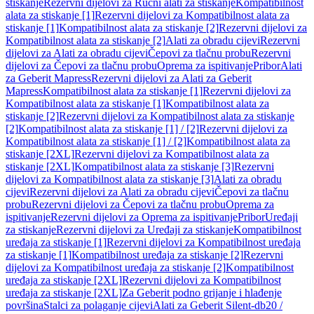
stiskanje
Rezervni dijelovi za Ručni alati za stiskanje
Kompatibilnost
alata za stiskanje [1]
Rezervni dijelovi za Kompatibilnost alata za
stiskanje [1]
Kompatibilnost alata za stiskanje [2]
Rezervni dijelovi za
Kompatibilnost alata za stiskanje [2]
Alati za obradu cijevi
Rezervni
dijelovi za Alati za obradu cijevi
Čepovi za tlačnu probu
Rezervni
dijelovi za Čepovi za tlačnu probu
Oprema za ispitivanje
Pribor
Alati
za Geberit Mapress
Rezervni dijelovi za Alati za Geberit
Mapress
Kompatibilnost alata za stiskanje [1]
Rezervni dijelovi za
Kompatibilnost alata za stiskanje [1]
Kompatibilnost alata za
stiskanje [2]
Rezervni dijelovi za Kompatibilnost alata za stiskanje
[2]
Kompatibilnost alata za stiskanje [1] / [2]
Rezervni dijelovi za
Kompatibilnost alata za stiskanje [1] / [2]
Kompatibilnost alata za
stiskanje [2XL]
Rezervni dijelovi za Kompatibilnost alata za
stiskanje [2XL]
Kompatibilnost alata za stiskanje [3]
Rezervni
dijelovi za Kompatibilnost alata za stiskanje [3]
Alati za obradu
cijevi
Rezervni dijelovi za Alati za obradu cijevi
Čepovi za tlačnu
probu
Rezervni dijelovi za Čepovi za tlačnu probu
Oprema za
ispitivanje
Rezervni dijelovi za Oprema za ispitivanje
Pribor
Uređaji
za stiskanje
Rezervni dijelovi za Uređaji za stiskanje
Kompatibilnost
uređaja za stiskanje [1]
Rezervni dijelovi za Kompatibilnost uređaja
za stiskanje [1]
Kompatibilnost uređaja za stiskanje [2]
Rezervni
dijelovi za Kompatibilnost uređaja za stiskanje [2]
Kompatibilnost
uređaja za stiskanje [2XL]
Rezervni dijelovi za Kompatibilnost
uređaja za stiskanje [2XL]
Za Geberit podno grijanje i hlađenje
površina
Stalci za polaganje cijevi
Alati za Geberit Silent-db20 /