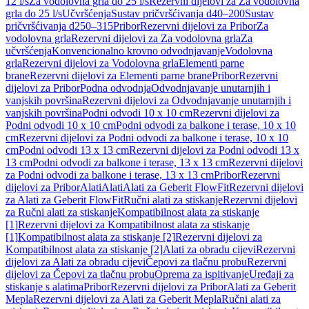
12 l/s
Za vodolovna grla do 25 l/s
Rezervni dijelovi za Za vodolovna
grla do 25 l/s
Učvršćenja
Sustav pričvršćivanja d40–200
Sustav
pričvršćivanja d250–315
Pribor
Rezervni dijelovi za Pribor
Za
vodolovna grla
Rezervni dijelovi za Za vodolovna grla
Za
učvršćenja
Konvencionalno krovno odvodnjavanje
Vodolovna
grla
Rezervni dijelovi za Vodolovna grla
Elementi parne
brane
Rezervni dijelovi za Elementi parne brane
Pribor
Rezervni
dijelovi za Pribor
Podna odvodnja
Odvodnjavanje unutarnjih i
vanjskih površina
Rezervni dijelovi za Odvodnjavanje unutarnjih i
vanjskih površina
Podni odvodi 10 x 10 cm
Rezervni dijelovi za
Podni odvodi 10 x 10 cm
Podni odvodi za balkone i terase, 10 x 10
cm
Rezervni dijelovi za Podni odvodi za balkone i terase, 10 x 10
cm
Podni odvodi 13 x 13 cm
Rezervni dijelovi za Podni odvodi 13 x
13 cm
Podni odvodi za balkone i terase, 13 x 13 cm
Rezervni dijelovi
za Podni odvodi za balkone i terase, 13 x 13 cm
Pribor
Rezervni
dijelovi za Pribor
Alati
Alati
Alati za Geberit FlowFit
Rezervni dijelovi
za Alati za Geberit FlowFit
Ručni alati za stiskanje
Rezervni dijelovi
za Ručni alati za stiskanje
Kompatibilnost alata za stiskanje
[1]
Rezervni dijelovi za Kompatibilnost alata za stiskanje
[1]
Kompatibilnost alata za stiskanje [2]
Rezervni dijelovi za
Kompatibilnost alata za stiskanje [2]
Alati za obradu cijevi
Rezervni
dijelovi za Alati za obradu cijevi
Čepovi za tlačnu probu
Rezervni
dijelovi za Čepovi za tlačnu probu
Oprema za ispitivanje
Uređaji za
stiskanje s alatima
Pribor
Rezervni dijelovi za Pribor
Alati za Geberit
Mepla
Rezervni dijelovi za Alati za Geberit Mepla
Ručni alati za