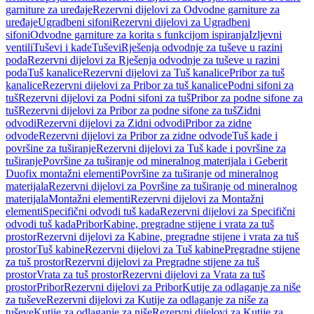
garniture za uređaje
Rezervni dijelovi za Odvodne garniture za
uređaje
Ugradbeni sifoni
Rezervni dijelovi za Ugradbeni
sifoni
Odvodne garniture za korita s funkcijom ispiranja
Izljevni
ventili
Tuševi i kade
Tuševi
Rješenja odvodnje za tuševe u razini
poda
Rezervni dijelovi za Rješenja odvodnje za tuševe u razini
poda
Tuš kanalice
Rezervni dijelovi za Tuš kanalice
Pribor za tuš
kanalice
Rezervni dijelovi za Pribor za tuš kanalice
Podni sifoni za
tuš
Rezervni dijelovi za Podni sifoni za tuš
Pribor za podne sifone za
tuš
Rezervni dijelovi za Pribor za podne sifone za tuš
Zidni
odvodi
Rezervni dijelovi za Zidni odvodi
Pribor za zidne
odvode
Rezervni dijelovi za Pribor za zidne odvode
Tuš kade i
površine za tuširanje
Rezervni dijelovi za Tuš kade i površine za
tuširanje
Površine za tuširanje od mineralnog materijala i Geberit
Duofix montažni elementi
Površine za tuširanje od mineralnog
materijala
Rezervni dijelovi za Površine za tuširanje od mineralnog
materijala
Montažni elementi
Rezervni dijelovi za Montažni
elementi
Specifični odvodi tuš kada
Rezervni dijelovi za Specifični
odvodi tuš kada
Pribor
Kabine, pregradne stijene i vrata za tuš
prostor
Rezervni dijelovi za Kabine, pregradne stijene i vrata za tuš
prostor
Tuš kabine
Rezervni dijelovi za Tuš kabine
Pregradne stijene
za tuš prostor
Rezervni dijelovi za Pregradne stijene za tuš
prostor
Vrata za tuš prostor
Rezervni dijelovi za Vrata za tuš
prostor
Pribor
Rezervni dijelovi za Pribor
Kutije za odlaganje za niše
za tuševe
Rezervni dijelovi za Kutije za odlaganje za niše za
tuševe
Kutije za odlaganje za niše
Rezervni dijelovi za Kutije za