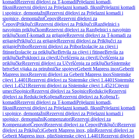
komadi
Rezervni dijelovi za T-komadi
Prijelazni komadi,
fiksni
Rezervni dijelovi za Prijelazni komadi, fiksni
Prijelazni komadi
i spojnice, demontažni
Rezervni dijelovi za Prijelazni komadi i
spojnice, demontažni
Čepovi
Rezervni dijelovi za
Čepovi
Priključci
Rezervni dijelovi za Priključci
Razdjelnici s
navojnim priključkom
Rezervni dijelovi za Razdjelnici s navojnim
priključkom
T-komadi za grijanje
Rezervni dijelovi za T-komadi za
grijanje
Priključci za grijanje
Rezervni dijelovi za Priključci za
grijanje
Pribor
Rezervni dijelovi za Pribor
Izolacije za cijevi i
fitinge
Izolacije za priključke
Brtvila za cijevi i fitinge
Brtvila za
priključke
Poklopci za cijevi
Učvršćenja za cijevi
Učvršćenja za
priključke
Rezervni dijelovi za Učvršćenja za priključke
Sistemske
brtve
Set vijaka za prirubničke spojeve
Geberit Mapress inox
Geberit
Mapress inox
Rezervni dijelovi za Geberit Mapress inox
Sistemske
cijevi 1.4401
Rezervni dijelovi za Sistemske cijevi 1.4401
Sistemske
cijevi 1.4521
Rezervni dijelovi za Sistemske cijevi 1.4521
Cijevni
umeci
Spojnice
Rezervni dijelovi za Spojnice
Redukcije
Rezervni
dijelovi za Redukcije
Koljena
Rezervni dijelovi za Koljena
T-
komadi
Rezervni dijelovi za T-komadi
Prijelazni komadi,
fiksni
Rezervni dijelovi za Prijelazni komadi, fiksni
Prijelazni komadi
i spojnice, demontažni
Rezervni dijelovi za Prijelazni komadi i
spojnice, demontažni
Kompenzatori
Rezervni dijelovi za
Kompenzatori
Čepovi
Rezervni dijelovi za Čepovi
Priključci
Rezervni
dijelovi za Priključci
Geberit Mapress inox, plin
Rezervni dijelovi za
Geberit Mapress inox, plin
Sistemske cijevi 1.4401
Rezervni dijelovi