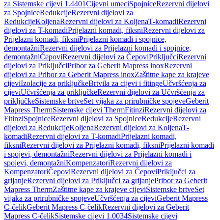
za Sistemske cijevi 1.4401
Cijevni umeci
Spojnice
Rezervni dijelovi
za Spojnice
Redukcije
Rezervni dijelovi za
Redukcije
Koljena
Rezervni dijelovi za Koljena
T-komadi
Rezervni
dijelovi za T-komadi
Prijelazni komadi, fiksni
Rezervni dijelovi za
Prijelazni komadi, fiksni
Prijelazni komadi i spojnice,
demontažni
Rezervni dijelovi za Prijelazni komadi i spojnice,
demontažni
Čepovi
Rezervni dijelovi za Čepovi
Priključci
Rezervni
dijelovi za Priključci
Pribor za Geberit Mapress inox
Rezervni
dijelovi za Pribor za Geberit Mapress inox
Zaštitne kape za krajeve
cijevi
Izolacije za priključke
Brtvila za cijevi i fitinge
Učvršćenja za
cijevi
Učvršćenja za priključke
Rezervni dijelovi za Učvršćenja za
priključke
Sistemske brtve
Set vijaka za prirubničke spojeve
Geberit
Mapress Therm
Sistemske cijevi Therm
Fitinzi
Rezervni dijelovi za
Fitinzi
Spojnice
Rezervni dijelovi za Spojnice
Redukcije
Rezervni
dijelovi za Redukcije
Koljena
Rezervni dijelovi za Koljena
T-
komadi
Rezervni dijelovi za T-komadi
Prijelazni komadi,
fiksni
Rezervni dijelovi za Prijelazni komadi, fiksni
Prijelazni komadi
i spojevi, demontažni
Rezervni dijelovi za Prijelazni komadi i
spojevi, demontažni
Kompenzatori
Rezervni dijelovi za
Kompenzatori
Čepovi
Rezervni dijelovi za Čepovi
Priključci za
grijanje
Rezervni dijelovi za Priključci za grijanje
Pribor za Geberit
Mapress Therm
Zaštitne kape za krajeve cijevi
Sistemske brtve
Set
vijaka za prirubničke spojeve
Učvršćenja za cijevi
Geberit Mapress
C-čelik
Geberit Mapress C-čelik
Rezervni dijelovi za Geberit
Mapress C-čelik
Sistemske cijevi 1.0034
Sistemske cijevi