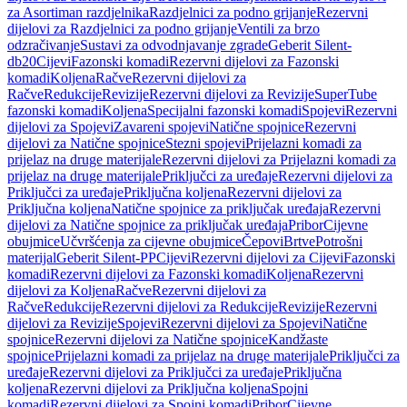
za Asortiman razdjelnika
Razdjelnici za podno grijanje
Rezervni
dijelovi za Razdjelnici za podno grijanje
Ventili za brzo
odzračivanje
Sustavi za odvodnjavanje zgrade
Geberit Silent-
db20
Cijevi
Fazonski komadi
Rezervni dijelovi za Fazonski
komadi
Koljena
Račve
Rezervni dijelovi za
Račve
Redukcije
Revizije
Rezervni dijelovi za Revizije
SuperTube
fazonski komadi
Koljena
Specijalni fazonski komadi
Spojevi
Rezervni
dijelovi za Spojevi
Zavareni spojevi
Natične spojnice
Rezervni
dijelovi za Natične spojnice
Stezni spojevi
Prijelazni komadi za
prijelaz na druge materijale
Rezervni dijelovi za Prijelazni komadi za
prijelaz na druge materijale
Priključci za uređaje
Rezervni dijelovi za
Priključci za uređaje
Priključna koljena
Rezervni dijelovi za
Priključna koljena
Natične spojnice za priključak uređaja
Rezervni
dijelovi za Natične spojnice za priključak uređaja
Pribor
Cijevne
obujmice
Učvršćenja za cijevne obujmice
Čepovi
Brtve
Potrošni
materijal
Geberit Silent-PP
Cijevi
Rezervni dijelovi za Cijevi
Fazonski
komadi
Rezervni dijelovi za Fazonski komadi
Koljena
Rezervni
dijelovi za Koljena
Račve
Rezervni dijelovi za
Račve
Redukcije
Rezervni dijelovi za Redukcije
Revizije
Rezervni
dijelovi za Revizije
Spojevi
Rezervni dijelovi za Spojevi
Natične
spojnice
Rezervni dijelovi za Natične spojnice
Kandžaste
spojnice
Prijelazni komadi za prijelaz na druge materijale
Priključci za
uređaje
Rezervni dijelovi za Priključci za uređaje
Priključna
koljena
Rezervni dijelovi za Priključna koljena
Spojni
komadi
Rezervni dijelovi za Spojni komadi
Pribor
Cijevne