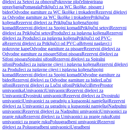
dijelovi za Setovi za obnovu
Pokrovne ploče
Integrirana
upravljanja
Pomagala
Priključci za WC školjke, pisoare i
bidee
Odvodne garniture za WC školjke i trokadere
Rezervni dijelovi
za Odvodne garniture za WC školjke i trokadere
Priključna
koljena
Rezervni dijelovi za Priključna koljena
Spojni
komadi
Rezervni dijelovi za Spojni komadi
Priključni setovi
Rezervni
dijelovi za Priključni setovi
Produžeci za isplavna koljena
Rezervni
dijelovi za Produžeci za isplavna koljena
Priključci od PVC-
a
Rezervni dijelovi za Priključci od PVC-a
Brtveni naglavci i
pokrovne kape
Odvodne garniture za pisoare
Rezervni dijelovi za
Odvodne garniture za pisoare
Sifoni pisoara
Rezervni dijelovi za
Sifoni pisoara
Spiralni sifoni
Rezervni dijelovi za Spiralni
sifoni
Produžeci za isplavne cijevi i isplavna koljena
Rezervni dijelovi
za Produžeci za isplavne cijevi i isplavna koljena
Spojni
komadi
Rezervni dijelovi za Spojni komadi
Odvodne garniture za
bidee
Rezervni dijelovi za Odvodne garniture za bidee
Lučni
sifoni
Rezervni dijelovi za Lučni sifoni
Priključci
Brtve
Prostor
umivaonika
Umivaonici
Umivaonici
Rezervni dijelovi za
Umivaonici
Dvostruki umivaonici
Rezervni dijelovi za Dvostruki
umivaonici
Umivaonici za ugradnju u kupaonski namještaj
Rezervni
dijelovi za Umivaonici za ugradnju u kupaonski namještaj
Nadpultni
umivaonici
Rezervni dijelovi za Nadpultni umivaonici
Umivaonici za
pranje ruku
Rezervni dijelovi za Umivaonici za pranje ruku
Kutni
umivaonici za pranje ruku
Poluugradbeni umivaonici
Rezervni
dijelovi za Poluugradbeni umivaonici
Ugradbeni