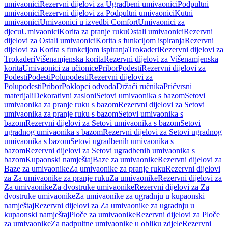
umivaonici
Rezervni dijelovi za Ugradbeni umivaonici
Podpultni
umivaonici
Rezervni dijelovi za Podpultni umivaonici
Kutni
umivaonici
Umivaonici u izvedbi Comfort
Umivaonici za
djecu
Umivaonici
Korita za pranje ruku
Ostali umivaonici
Rezervni
dijelovi za Ostali umivaonici
Korita s funkcijom ispiranja
Rezervni
dijelovi za Korita s funkcijom ispiranja
Trokaderi
Rezervni dijelovi za
Trokaderi
Višenamjenska korita
Rezervni dijelovi za Višenamjenska
korita
Umivaonici za učionice
Pribor
Podesti
Rezervni dijelovi za
Podesti
Podesti
Polupodesti
Rezervni dijelovi za
Polupodesti
Pribor
Poklopci odvoda
Držači ručnika
Pričvrsni
materijali
Dekorativni zasloni
Setovi umivaonika s bazom
Setovi
umivaonika za pranje ruku s bazom
Rezervni dijelovi za Setovi
umivaonika za pranje ruku s bazom
Setovi umivaonika s
bazom
Rezervni dijelovi za Setovi umivaonika s bazom
Setovi
ugradnog umivaonika s bazom
Rezervni dijelovi za Setovi ugradnog
umivaonika s bazom
Setovi ugradbenih umivaonika s
bazom
Rezervni dijelovi za Setovi ugradbenih umivaonika s
bazom
Kupaonski namještaj
Baze za umivaonike
Rezervni dijelovi za
Baze za umivaonike
Za umivaonike za pranje ruku
Rezervni dijelovi
za Za umivaonike za pranje ruku
Za umivaonike
Rezervni dijelovi za
Za umivaonike
Za dvostruke umivaonike
Rezervni dijelovi za Za
dvostruke umivaonike
Za umivaonike za ugradnju u kupaonski
namještaj
Rezervni dijelovi za Za umivaonike za ugradnju u
kupaonski namještaj
Ploče za umivaonike
Rezervni dijelovi za Ploče
za umivaonike
Za nadpultne umivaonike u obliku zdjele
Rezervni