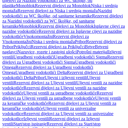
dijelovi za Nazidni vodokotlići za WC školjke, od
plastike
Monoblok
Rezervni dijelovi za Monoblok
Niska i srednja
montaža
Rezervni dijelovi za Niska i srednja montaža
Nazidni
vodokotlići za WC školjke, od sanitarne keramike
Rezervni dijelovi
za Nazidni vodokotlići za WC školjke, od sanitarne
keramike
Monoblok
Rezervni dijelovi za Monoblok
Isplavne cijevi za
nazidne vodokotliće
Rezervni dijelovi za Isplavne cijevi za nazidne
vodokotliće
Visokomontažni
Rezervni dijelovi za
Visokomontažni
Niska i srednja montaža
Pribor
Rezervni dijelovi za
Pribor
Priključci
Rezervni dijelovi za Priključci
Brtve
Brtveni
naglavci
Nazuvice, rozete i zastojni ulošci
Potrošni materijal
Izljevni
ventili
Ugradbeni vodokotlići
Ugradbeni vodokotlići Sigma
Rezervni
dijelovi za Ugradbeni vodokotlići Sigma
Ugradbeni vodokotlići
Omega
Rezervni dijelovi za Ugradbeni vodokotlići
Omega
Ugradbeni vodokotlići Delta
Rezervni dijelovi za Ugradbeni
vodokotlići Delta
Pribor
Uljevni i izljevni ventili
Uljevni
ventili
Rezervni dijelovi za Uljevni ventili
Uljevni ventili za nazidne
vodokotliće
Rezervni dijelovi za Uljevni ventili za nazidne
vodokotliće
Uljevni ventili za ugradbene vodokotliće
Rezervni
dijelovi za Uljevni ventili za ugradbene vodokotliće
Uljevni ventili
za keramičke vodokotliće
Rezervni dijelovi za Uljevni ventili za
keramičke vodokotliće
Uljevni ventili za univerzalne
vodokotlice
Rezervni dijelovi za Uljevni ventili za univerzalne
vodokotlice
Izljevni ventili
Rezervni dijelovi za Izljevni
ventili
Start/stop ispiranje
Rezervni dijelovi za Start/stop