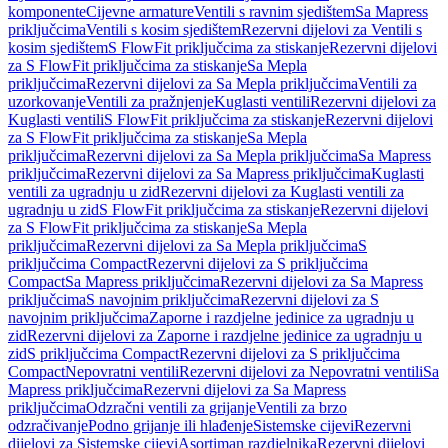
komponente
Cijevne armature
Ventili s ravnim sjedištem
Sa Mapress
priključcima
Ventili s kosim sjedištem
Rezervni dijelovi za Ventili s
kosim sjedištem
S FlowFit priključcima za stiskanje
Rezervni dijelovi
za S FlowFit priključcima za stiskanje
Sa Mepla
priključcima
Rezervni dijelovi za Sa Mepla priključcima
Ventili za
uzorkovanje
Ventili za pražnjenje
Kuglasti ventili
Rezervni dijelovi za
Kuglasti ventili
S FlowFit priključcima za stiskanje
Rezervni dijelovi
za S FlowFit priključcima za stiskanje
Sa Mepla
priključcima
Rezervni dijelovi za Sa Mepla priključcima
Sa Mapress
priključcima
Rezervni dijelovi za Sa Mapress priključcima
Kuglasti
ventili za ugradnju u zid
Rezervni dijelovi za Kuglasti ventili za
ugradnju u zid
S FlowFit priključcima za stiskanje
Rezervni dijelovi
za S FlowFit priključcima za stiskanje
Sa Mepla
priključcima
Rezervni dijelovi za Sa Mepla priključcima
S
priključcima Compact
Rezervni dijelovi za S priključcima
Compact
Sa Mapress priključcima
Rezervni dijelovi za Sa Mapress
priključcima
S navojnim priključcima
Rezervni dijelovi za S
navojnim priključcima
Zaporne i razdjelne jedinice za ugradnju u
zid
Rezervni dijelovi za Zaporne i razdjelne jedinice za ugradnju u
zid
S priključcima Compact
Rezervni dijelovi za S priključcima
Compact
Nepovratni ventili
Rezervni dijelovi za Nepovratni ventili
Sa
Mapress priključcima
Rezervni dijelovi za Sa Mapress
priključcima
Odzračni ventili za grijanje
Ventili za brzo
odzračivanje
Podno grijanje ili hlađenje
Sistemske cijevi
Rezervni
dijelovi za Sistemske cijevi
Asortiman razdjelnika
Rezervni dijelovi