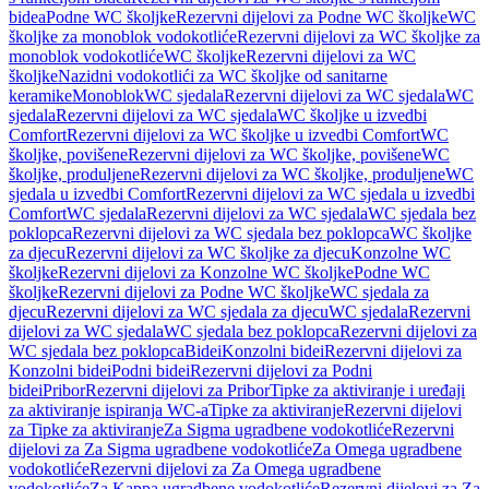
bidea
Podne WC školjke
Rezervni dijelovi za Podne WC školjke
WC
školjke za monoblok vodokotliće
Rezervni dijelovi za WC školjke za
monoblok vodokotliće
WC školjke
Rezervni dijelovi za WC
školjke
Nazidni vodokotlići za WC školjke od sanitarne
keramike
Monoblok
WC sjedala
Rezervni dijelovi za WC sjedala
WC
sjedala
Rezervni dijelovi za WC sjedala
WC školjke u izvedbi
Comfort
Rezervni dijelovi za WC školjke u izvedbi Comfort
WC
školjke, povišene
Rezervni dijelovi za WC školjke, povišene
WC
školjke, produljene
Rezervni dijelovi za WC školjke, produljene
WC
sjedala u izvedbi Comfort
Rezervni dijelovi za WC sjedala u izvedbi
Comfort
WC sjedala
Rezervni dijelovi za WC sjedala
WC sjedala bez
poklopca
Rezervni dijelovi za WC sjedala bez poklopca
WC školjke
za djecu
Rezervni dijelovi za WC školjke za djecu
Konzolne WC
školjke
Rezervni dijelovi za Konzolne WC školjke
Podne WC
školjke
Rezervni dijelovi za Podne WC školjke
WC sjedala za
djecu
Rezervni dijelovi za WC sjedala za djecu
WC sjedala
Rezervni
dijelovi za WC sjedala
WC sjedala bez poklopca
Rezervni dijelovi za
WC sjedala bez poklopca
Bidei
Konzolni bidei
Rezervni dijelovi za
Konzolni bidei
Podni bidei
Rezervni dijelovi za Podni
bidei
Pribor
Rezervni dijelovi za Pribor
Tipke za aktiviranje i uređaji
za aktiviranje ispiranja WC-a
Tipke za aktiviranje
Rezervni dijelovi
za Tipke za aktiviranje
Za Sigma ugradbene vodokotliće
Rezervni
dijelovi za Za Sigma ugradbene vodokotliće
Za Omega ugradbene
vodokotliće
Rezervni dijelovi za Za Omega ugradbene
vodokotliće
Za Kappa ugradbene vodokotliće
Rezervni dijelovi za Za