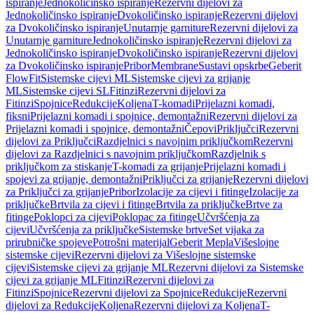
ispiranje
Jednokoličinsko ispiranje
Rezervni dijelovi za
Jednokoličinsko ispiranje
Dvokoličinsko ispiranje
Rezervni dijelovi
za Dvokoličinsko ispiranje
Unutarnje garniture
Rezervni dijelovi za
Unutarnje garniture
Jednokoličinsko ispiranje
Rezervni dijelovi za
Jednokoličinsko ispiranje
Dvokoličinsko ispiranje
Rezervni dijelovi
za Dvokoličinsko ispiranje
Pribor
Membrane
Sustavi opskrbe
Geberit
FlowFit
Sistemske cijevi ML
Sistemske cijevi za grijanje
ML
Sistemske cijevi SL
Fitinzi
Rezervni dijelovi za
Fitinzi
Spojnice
Redukcije
Koljena
T-komadi
Prijelazni komadi,
fiksni
Prijelazni komadi i spojnice, demontažni
Rezervni dijelovi za
Prijelazni komadi i spojnice, demontažni
Čepovi
Priključci
Rezervni
dijelovi za Priključci
Razdjelnici s navojnim priključkom
Rezervni
dijelovi za Razdjelnici s navojnim priključkom
Razdjelnik s
priključkom za stiskanje
T-komadi za grijanje
Prijelazni komadi i
spojevi za grijanje, demontažni
Priključci za grijanje
Rezervni dijelovi
za Priključci za grijanje
Pribor
Izolacije za cijevi i fitinge
Izolacije za
priključke
Brtvila za cijevi i fitinge
Brtvila za priključke
Brtve za
fitinge
Poklopci za cijevi
Poklopac za fitinge
Učvršćenja za
cijevi
Učvršćenja za priključke
Sistemske brtve
Set vijaka za
prirubničke spojeve
Potrošni materijal
Geberit Mepla
Višeslojne
sistemske cijevi
Rezervni dijelovi za Višeslojne sistemske
cijevi
Sistemske cijevi za grijanje ML
Rezervni dijelovi za Sistemske
cijevi za grijanje ML
Fitinzi
Rezervni dijelovi za
Fitinzi
Spojnice
Rezervni dijelovi za Spojnice
Redukcije
Rezervni
dijelovi za Redukcije
Koljena
Rezervni dijelovi za Koljena
T-