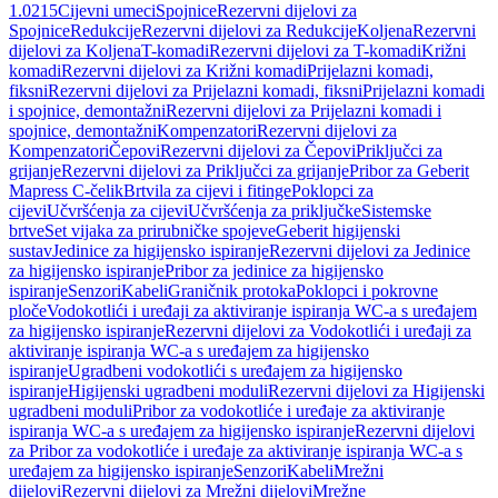
1.0215
Cijevni umeci
Spojnice
Rezervni dijelovi za
Spojnice
Redukcije
Rezervni dijelovi za Redukcije
Koljena
Rezervni
dijelovi za Koljena
T-komadi
Rezervni dijelovi za T-komadi
Križni
komadi
Rezervni dijelovi za Križni komadi
Prijelazni komadi,
fiksni
Rezervni dijelovi za Prijelazni komadi, fiksni
Prijelazni komadi
i spojnice, demontažni
Rezervni dijelovi za Prijelazni komadi i
spojnice, demontažni
Kompenzatori
Rezervni dijelovi za
Kompenzatori
Čepovi
Rezervni dijelovi za Čepovi
Priključci za
grijanje
Rezervni dijelovi za Priključci za grijanje
Pribor za Geberit
Mapress C-čelik
Brtvila za cijevi i fitinge
Poklopci za
cijevi
Učvršćenja za cijevi
Učvršćenja za priključke
Sistemske
brtve
Set vijaka za prirubničke spojeve
Geberit higijenski
sustav
Jedinice za higijensko ispiranje
Rezervni dijelovi za Jedinice
za higijensko ispiranje
Pribor za jedinice za higijensko
ispiranje
Senzori
Kabeli
Graničnik protoka
Poklopci i pokrovne
ploče
Vodokotlići i uređaji za aktiviranje ispiranja WC-a s uređajem
za higijensko ispiranje
Rezervni dijelovi za Vodokotlići i uređaji za
aktiviranje ispiranja WC-a s uređajem za higijensko
ispiranje
Ugradbeni vodokotlići s uređajem za higijensko
ispiranje
Higijenski ugradbeni moduli
Rezervni dijelovi za Higijenski
ugradbeni moduli
Pribor za vodokotliće i uređaje za aktiviranje
ispiranja WC-a s uređajem za higijensko ispiranje
Rezervni dijelovi
za Pribor za vodokotliće i uređaje za aktiviranje ispiranja WC-a s
uređajem za higijensko ispiranje
Senzori
Kabeli
Mrežni
dijelovi
Rezervni dijelovi za Mrežni dijelovi
Mrežne