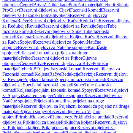
obujmice
Čepovi
Brtve
Zaštitne kape
Potrošni materijal
Geberit Silent-
Pro
Cijevi
Rezervni dijelovi za Cijevi
Fazonski komadi
Rezervni
dijelovi za Fazonski komadi
Koljena
Rezervni dijelovi za
Koljena
Račve
Rezervni dijelovi za Račve
Redukcije
Rezervni dijelovi
za Redukcije
Revizije
Rezervni dijelovi za Revizije
SuperTube
fazonski komadi
Rezervni dijelovi za SuperTube fazonski
komadi
Koljena
Rezervni dijelovi za Koljena
Račve
Rezervni dijelovi
za Račve
Spojevi
Rezervni dijelovi za Spojevi
Natične
spojnice
Rezervni dijelovi za Natične spojnice
Kandžaste
spojnice
Prijelazni komadi za prijelaz na druge
materijale
Pribor
Rezervni dijelovi za Pribor
Cijevne
obujmice
Čepovi
Brtve
Rezervni dijelovi za Brtve
Potrošni
materijal
Geberit PE
Cijevi
Fazonski komadi
Rezervni dijelovi za
Fazonski komadi
Koljena
Račve
Redukcije
Revizije
Rezervni dijelovi
za Revizije
Prijelazni komadi
Specijalni fazonski komadi
Rezervni
dijelovi za Specijalni fazonski komadi
SuperTube fazonski
komadi
Koljena
Specijalni fazonski komadi
Spojevi
Rezervni dijelovi
za Spojevi
Zavareni spojevi
Natične spojnice
Rezervni dijelovi za
Natične spojnice
Prijelazni komadi za prijelaz na druge
materijale
Rezervni dijelovi za Prijelazni komadi za prijelaz na druge
materijale
Vijčani spojevi
Rezervni dijelovi za Vijčani
spojevi
Prirubnički spojevi
Rubne veze
Priključci za uređaje
Rezervni
dijelovi za Priključci za uređaje
Priključna koljena
Rezervni dijelovi
za Priključna koljena
Priključne spojnice
Rezervni dijelovi za
Priključne spojnice
Spojni komadi
Rezervni dijelovi za Spojni