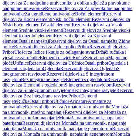
dijelovi za Za nadpultne umivaonike u obliku zdjele
Za pravokutne
nadpultne umivaonike
Rezervni dijelovi za Za pravokutne nadpultne
umivaonike
Za ugradbene umivaonike
Bočni elementi
Rezervni
dijelovi za Bočni elementi
Niski bočni elementi
Rezervni dijelovi za
Niski bočni elementi
Visoki elementi
Rezervni dijelovi za Visoki
elementi
Srednje visoki elementi
Rezervni dijelovi za Srednje visoki
elementi
Konzolni elementi
Rezervni dijelovi za Konzolni
elementi
Ostali namještaj
Rezervni dijelovi za Ostali namještaj
Zidne
police
Rezervni dijelovi za Zidne police
Pribor
Rezervni dijelovi za
Pribor
Ulošci za ladice i kutije za odlaganje stvari
Držači ručnika i
vješalice za ručnike
Elementi rasvjete
Ručke
Setovi nogu
Magnetne
ploče
Utičnice
Rezervni dijelovi za Utičnice
Ostali pribor
Ogledala i
elementi s ogledalom
Ogledala
Rezervni dijelovi za Ogledala
S
integriranom rasvjetom
Rezervni dijelovi za S integriranom
rasvjetom
Bez integrirane rasvjete
Elementi s ogledalom
Rezervni
dijelovi za Elementi s ogledalom
S integriranom rasvjetom
Rezervni
dijelovi za S integriranom rasvjetom
Bez integrirane rasvjete
Rezervni
dijelovi za Bez integrirane rasvjete
Pribor
Elementi
rasvjete
Ručke
Ostali pribor
Utičnice
Armature
Armature za
umivaonike
Rezervni dijelovi za Armature za umivaonike
Montaža
na umivaonik, mrežno napajanje
Rezervni dijelovi za Montaža na
umivaonik, mrežno napajanje
Montaža na umivaonik, napajanje
baterijama
Rezervni dijelovi za Montaža na umivaonik, napajanje
baterijama
Montaža na umivaonik, napajanje generatorom
Rezervni
dijelovi za Montaža na umivaonik, napajanje generatorom
Montaža