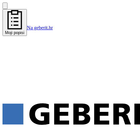
Na geberit.hr
Moji popisi