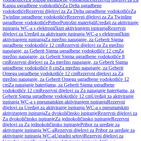
Kappa ugradbene vodokotliće
Za Delta ugradbene
vodokotliće
Rezervni dijelovi za Za Delta ugradbene vodokotliće
Za
Twinline ugradbene vodokotliće
Rezervni dijelovi za Za Twinline
ugradbene vodokotliće
Pribor
Potrošni materijali
Uređaji za aktiviranje
ispiranja WC-a s elektroničkim aktiviranjem ispiranja
Rezervni
dijelovi za Uređaji za aktiviranje ispiranja WC-a s elektroničkim
aktiviranjem ispiranja
Za mrežno napajanje, za Geberit Sigma
ugradbene vodokotliće 12 cm
Rezervni dijelovi za Za mrežno
napajanje, za Geberit Sigma ugradbene vodokotliće 12 cm
Za
mrežno napajanje, za Geberit Sigma ugradbene vodokotliće 8
cm
Rezervni dijelovi za Za mrežno napajanje, za Geberit Sigma
ugradbene vodokotliće 8 cm
Za mrežno napajanje, za Geberit
Omega ugradbene vodokotliće 12 cm
Rezervni dijelovi za Za
mrežno napajanje, za Geberit Omega ugradbene vodokotliće 12
cm
Za napajanje baterijama, za Geberit Sigma ugradbene
vodokotliće 12 cm
Rezervni dijelovi za Za napajanje baterijama, za
Geberit Sigma ugradbene vodokotliće 12 cm
Uređaji za aktiviranje
ispiranja WC-a s pneumatskim aktiviranjem ispiranja
Rezervni
dijelovi za Uređaji za aktiviranje ispiranja WC-a s pneumatskim
aktiviranjem ispiranja
Za dvokoličinsko ispiranje
Rezervni dijelovi za
Za dvokoličinsko ispiranje
Za jednokoličinsko ispiranje
Rezervni
dijelovi za Za jednokoličinsko ispiranje
Pribor za uređaje za
aktiviranje ispiranja WC-a
Rezervni dijelovi za Pribor za uređaje za
aktiviranje ispiranja WC-a
Ugradni setovi
Rezervni dijelovi za