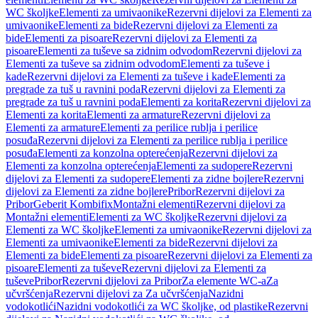
WC školjke
Elementi za umivaonike
Rezervni dijelovi za Elementi za
umivaonike
Elementi za bide
Rezervni dijelovi za Elementi za
bide
Elementi za pisoare
Rezervni dijelovi za Elementi za
pisoare
Elementi za tuševe sa zidnim odvodom
Rezervni dijelovi za
Elementi za tuševe sa zidnim odvodom
Elementi za tuševe i
kade
Rezervni dijelovi za Elementi za tuševe i kade
Elementi za
pregrade za tuš u ravnini poda
Rezervni dijelovi za Elementi za
pregrade za tuš u ravnini poda
Elementi za korita
Rezervni dijelovi za
Elementi za korita
Elementi za armature
Rezervni dijelovi za
Elementi za armature
Elementi za perilice rublja i perilice
posuđa
Rezervni dijelovi za Elementi za perilice rublja i perilice
posuđa
Elementi za konzolna opterećenja
Rezervni dijelovi za
Elementi za konzolna opterećenja
Elementi za sudopere
Rezervni
dijelovi za Elementi za sudopere
Elementi za zidne bojlere
Rezervni
dijelovi za Elementi za zidne bojlere
Pribor
Rezervni dijelovi za
Pribor
Geberit Kombifix
Montažni elementi
Rezervni dijelovi za
Montažni elementi
Elementi za WC školjke
Rezervni dijelovi za
Elementi za WC školjke
Elementi za umivaonike
Rezervni dijelovi za
Elementi za umivaonike
Elementi za bide
Rezervni dijelovi za
Elementi za bide
Elementi za pisoare
Rezervni dijelovi za Elementi za
pisoare
Elementi za tuševe
Rezervni dijelovi za Elementi za
tuševe
Pribor
Rezervni dijelovi za Pribor
Za elemente WC-a
Za
učvršćenja
Rezervni dijelovi za Za učvršćenja
Nazidni
vodokotlići
Nazidni vodokotlići za WC školjke, od plastike
Rezervni