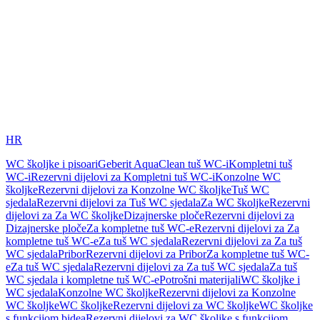
HR
WC školjke i pisoari
Geberit AquaClean tuš WC-i
Kompletni tuš
WC-i
Rezervni dijelovi za Kompletni tuš WC-i
Konzolne WC
školjke
Rezervni dijelovi za Konzolne WC školjke
Tuš WC
sjedala
Rezervni dijelovi za Tuš WC sjedala
Za WC školjke
Rezervni
dijelovi za Za WC školjke
Dizajnerske ploče
Rezervni dijelovi za
Dizajnerske ploče
Za kompletne tuš WC-e
Rezervni dijelovi za Za
kompletne tuš WC-e
Za tuš WC sjedala
Rezervni dijelovi za Za tuš
WC sjedala
Pribor
Rezervni dijelovi za Pribor
Za kompletne tuš WC-
e
Za tuš WC sjedala
Rezervni dijelovi za Za tuš WC sjedala
Za tuš
WC sjedala i kompletne tuš WC-e
Potrošni materijali
WC školjke i
WC sjedala
Konzolne WC školjke
Rezervni dijelovi za Konzolne
WC školjke
WC školjke
Rezervni dijelovi za WC školjke
WC školjke
s funkcijom bidea
Rezervni dijelovi za WC školjke s funkcijom