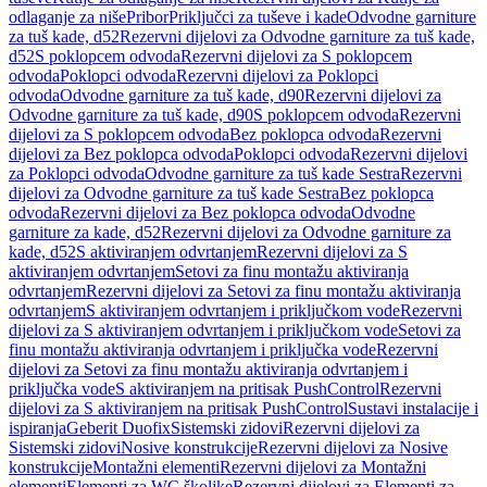
odlaganje za niše
Pribor
Priključci za tuševe i kade
Odvodne garniture
za tuš kade, d52
Rezervni dijelovi za Odvodne garniture za tuš kade,
d52
S poklopcem odvoda
Rezervni dijelovi za S poklopcem
odvoda
Poklopci odvoda
Rezervni dijelovi za Poklopci
odvoda
Odvodne garniture za tuš kade, d90
Rezervni dijelovi za
Odvodne garniture za tuš kade, d90
S poklopcem odvoda
Rezervni
dijelovi za S poklopcem odvoda
Bez poklopca odvoda
Rezervni
dijelovi za Bez poklopca odvoda
Poklopci odvoda
Rezervni dijelovi
za Poklopci odvoda
Odvodne garniture za tuš kade Sestra
Rezervni
dijelovi za Odvodne garniture za tuš kade Sestra
Bez poklopca
odvoda
Rezervni dijelovi za Bez poklopca odvoda
Odvodne
garniture za kade, d52
Rezervni dijelovi za Odvodne garniture za
kade, d52
S aktiviranjem odvrtanjem
Rezervni dijelovi za S
aktiviranjem odvrtanjem
Setovi za finu montažu aktiviranja
odvrtanjem
Rezervni dijelovi za Setovi za finu montažu aktiviranja
odvrtanjem
S aktiviranjem odvrtanjem i priključkom vode
Rezervni
dijelovi za S aktiviranjem odvrtanjem i priključkom vode
Setovi za
finu montažu aktiviranja odvrtanjem i priključka vode
Rezervni
dijelovi za Setovi za finu montažu aktiviranja odvrtanjem i
priključka vode
S aktiviranjem na pritisak PushControl
Rezervni
dijelovi za S aktiviranjem na pritisak PushControl
Sustavi instalacije i
ispiranja
Geberit Duofix
Sistemski zidovi
Rezervni dijelovi za
Sistemski zidovi
Nosive konstrukcije
Rezervni dijelovi za Nosive
konstrukcije
Montažni elementi
Rezervni dijelovi za Montažni
elementi
Elementi za WC školjke
Rezervni dijelovi za Elementi za