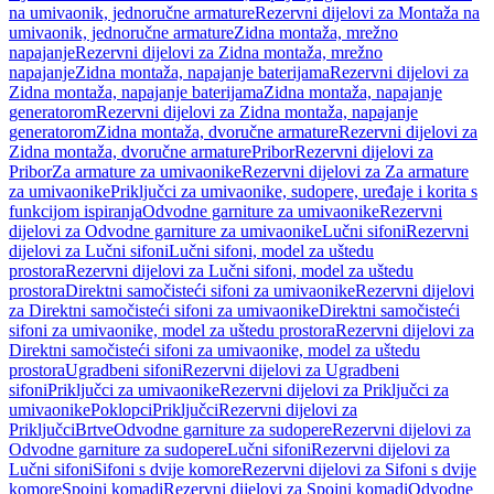
na umivaonik, jednoručne armature
Rezervni dijelovi za Montaža na
umivaonik, jednoručne armature
Zidna montaža, mrežno
napajanje
Rezervni dijelovi za Zidna montaža, mrežno
napajanje
Zidna montaža, napajanje baterijama
Rezervni dijelovi za
Zidna montaža, napajanje baterijama
Zidna montaža, napajanje
generatorom
Rezervni dijelovi za Zidna montaža, napajanje
generatorom
Zidna montaža, dvoručne armature
Rezervni dijelovi za
Zidna montaža, dvoručne armature
Pribor
Rezervni dijelovi za
Pribor
Za armature za umivaonike
Rezervni dijelovi za Za armature
za umivaonike
Priključci za umivaonike, sudopere, uređaje i korita s
funkcijom ispiranja
Odvodne garniture za umivaonike
Rezervni
dijelovi za Odvodne garniture za umivaonike
Lučni sifoni
Rezervni
dijelovi za Lučni sifoni
Lučni sifoni, model za uštedu
prostora
Rezervni dijelovi za Lučni sifoni, model za uštedu
prostora
Direktni samočisteći sifoni za umivaonike
Rezervni dijelovi
za Direktni samočisteći sifoni za umivaonike
Direktni samočisteći
sifoni za umivaonike, model za uštedu prostora
Rezervni dijelovi za
Direktni samočisteći sifoni za umivaonike, model za uštedu
prostora
Ugradbeni sifoni
Rezervni dijelovi za Ugradbeni
sifoni
Priključci za umivaonike
Rezervni dijelovi za Priključci za
umivaonike
Poklopci
Priključci
Rezervni dijelovi za
Priključci
Brtve
Odvodne garniture za sudopere
Rezervni dijelovi za
Odvodne garniture za sudopere
Lučni sifoni
Rezervni dijelovi za
Lučni sifoni
Sifoni s dvije komore
Rezervni dijelovi za Sifoni s dvije
komore
Spojni komadi
Rezervni dijelovi za Spojni komadi
Odvodne