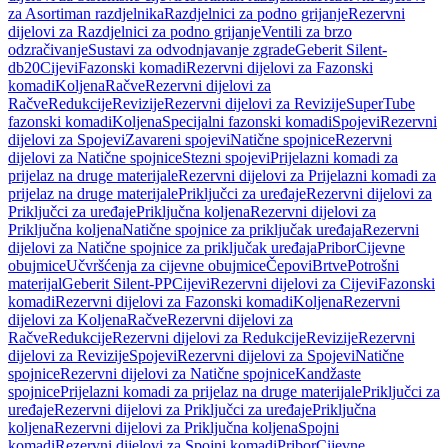
za Asortiman razdjelnika
Razdjelnici za podno grijanje
Rezervni
dijelovi za Razdjelnici za podno grijanje
Ventili za brzo
odzračivanje
Sustavi za odvodnjavanje zgrade
Geberit Silent-
db20
Cijevi
Fazonski komadi
Rezervni dijelovi za Fazonski
komadi
Koljena
Račve
Rezervni dijelovi za
Račve
Redukcije
Revizije
Rezervni dijelovi za Revizije
SuperTube
fazonski komadi
Koljena
Specijalni fazonski komadi
Spojevi
Rezervni
dijelovi za Spojevi
Zavareni spojevi
Natične spojnice
Rezervni
dijelovi za Natične spojnice
Stezni spojevi
Prijelazni komadi za
prijelaz na druge materijale
Rezervni dijelovi za Prijelazni komadi za
prijelaz na druge materijale
Priključci za uređaje
Rezervni dijelovi za
Priključci za uređaje
Priključna koljena
Rezervni dijelovi za
Priključna koljena
Natične spojnice za priključak uređaja
Rezervni
dijelovi za Natične spojnice za priključak uređaja
Pribor
Cijevne
obujmice
Učvršćenja za cijevne obujmice
Čepovi
Brtve
Potrošni
materijal
Geberit Silent-PP
Cijevi
Rezervni dijelovi za Cijevi
Fazonski
komadi
Rezervni dijelovi za Fazonski komadi
Koljena
Rezervni
dijelovi za Koljena
Račve
Rezervni dijelovi za
Račve
Redukcije
Rezervni dijelovi za Redukcije
Revizije
Rezervni
dijelovi za Revizije
Spojevi
Rezervni dijelovi za Spojevi
Natične
spojnice
Rezervni dijelovi za Natične spojnice
Kandžaste
spojnice
Prijelazni komadi za prijelaz na druge materijale
Priključci za
uređaje
Rezervni dijelovi za Priključci za uređaje
Priključna
koljena
Rezervni dijelovi za Priključna koljena
Spojni
komadi
Rezervni dijelovi za Spojni komadi
Pribor
Cijevne