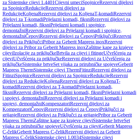
za Sistemske cijevi 1.4401
Cijevni umeci
Spojnice
Rezervni dijelovi
za Spojnice
Redukcije
Rezervni dijelovi za
Redukcije
Koljena
Rezervni dijelovi za Koljena
T-komadi
Rezervni
dijelovi za T-komadi
Prijelazni komadi, fiksni
Rezervni dijelovi za
Prijelazni komadi, fiksni
Prijelazni komadi i spojnice,
demontažni
Rezervni dijelovi za Prijelazni komadi i spojnice,
demontažni
Čepovi
Rezervni dijelovi za Čepovi
Priključci
Rezervni
dijelovi za Priključci
Pribor za Geberit Mapress inox
Rezervni
dijelovi za Pribor za Geberit Mapress inox
Zaštitne kape za krajeve
cijevi
Izolacije za priključke
Brtvila za cijevi i fitinge
Učvršćenja za
cijevi
Učvršćenja za priključke
Rezervni dijelovi za Učvršćenja za
priključke
Sistemske brtve
Set vijaka za prirubničke spojeve
Geberit
Mapress Therm
Sistemske cijevi Therm
Fitinzi
Rezervni dijelovi za
Fitinzi
Spojnice
Rezervni dijelovi za Spojnice
Redukcije
Rezervni
dijelovi za Redukcije
Koljena
Rezervni dijelovi za Koljena
T-
komadi
Rezervni dijelovi za T-komadi
Prijelazni komadi,
fiksni
Rezervni dijelovi za Prijelazni komadi, fiksni
Prijelazni komadi
i spojevi, demontažni
Rezervni dijelovi za Prijelazni komadi i
spojevi, demontažni
Kompenzatori
Rezervni dijelovi za
Kompenzatori
Čepovi
Rezervni dijelovi za Čepovi
Priključci za
grijanje
Rezervni dijelovi za Priključci za grijanje
Pribor za Geberit
Mapress Therm
Zaštitne kape za krajeve cijevi
Sistemske brtve
Set
vijaka za prirubničke spojeve
Učvršćenja za cijevi
Geberit Mapress
C-čelik
Geberit Mapress C-čelik
Rezervni dijelovi za Geberit
Mapress C-čelik
Sistemske cijevi 1.0034
Sistemske cijevi