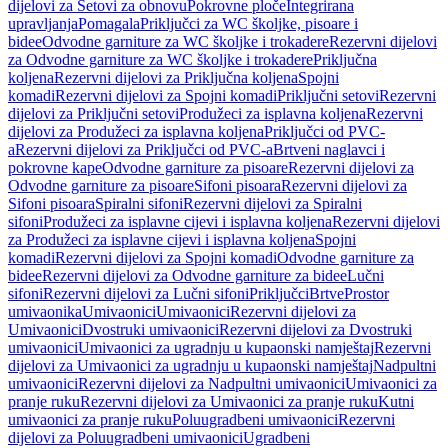
dijelovi za Setovi za obnovu
Pokrovne ploče
Integrirana
upravljanja
Pomagala
Priključci za WC školjke, pisoare i
bidee
Odvodne garniture za WC školjke i trokadere
Rezervni dijelovi
za Odvodne garniture za WC školjke i trokadere
Priključna
koljena
Rezervni dijelovi za Priključna koljena
Spojni
komadi
Rezervni dijelovi za Spojni komadi
Priključni setovi
Rezervni
dijelovi za Priključni setovi
Produžeci za isplavna koljena
Rezervni
dijelovi za Produžeci za isplavna koljena
Priključci od PVC-
a
Rezervni dijelovi za Priključci od PVC-a
Brtveni naglavci i
pokrovne kape
Odvodne garniture za pisoare
Rezervni dijelovi za
Odvodne garniture za pisoare
Sifoni pisoara
Rezervni dijelovi za
Sifoni pisoara
Spiralni sifoni
Rezervni dijelovi za Spiralni
sifoni
Produžeci za isplavne cijevi i isplavna koljena
Rezervni dijelovi
za Produžeci za isplavne cijevi i isplavna koljena
Spojni
komadi
Rezervni dijelovi za Spojni komadi
Odvodne garniture za
bidee
Rezervni dijelovi za Odvodne garniture za bidee
Lučni
sifoni
Rezervni dijelovi za Lučni sifoni
Priključci
Brtve
Prostor
umivaonika
Umivaonici
Umivaonici
Rezervni dijelovi za
Umivaonici
Dvostruki umivaonici
Rezervni dijelovi za Dvostruki
umivaonici
Umivaonici za ugradnju u kupaonski namještaj
Rezervni
dijelovi za Umivaonici za ugradnju u kupaonski namještaj
Nadpultni
umivaonici
Rezervni dijelovi za Nadpultni umivaonici
Umivaonici za
pranje ruku
Rezervni dijelovi za Umivaonici za pranje ruku
Kutni
umivaonici za pranje ruku
Poluugradbeni umivaonici
Rezervni
dijelovi za Poluugradbeni umivaonici
Ugradbeni