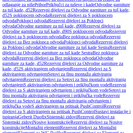
odlaganje za niše
Pribor
Priključci za tuševe i kade
Odvodne garniture
za tuš kade, d52
Rezervni dijelovi za Odvodne garniture za tuš kade,
d52
S poklopcem odvoda
Rezervni dijelovi za S poklopcem
odvoda
Poklopci odvoda
Rezervni dijelovi za Poklopci
odvoda
Odvodne garniture za tuš kade, d90
Rezervni dijelovi za
Odvodne garniture za tuš kade, d90
S poklopcem odvoda
Rezervni
dijelovi za S poklopcem odvoda
Bez poklopca odvoda
Rezervni
dijelovi za Bez poklopca odvoda
Poklopci odvoda
Rezervni dijelovi
za Poklopci odvoda
Odvodne garniture za tuš kade Sestra
Rezervni
dijelovi za Odvodne garniture za tuš kade Sestra
Bez poklopca
odvoda
Rezervni dijelovi za Bez poklopca odvoda
Odvodne
garniture za kade, d52
Rezervni dijelovi za Odvodne garniture za
kade, d52
S aktiviranjem odvrtanjem
Rezervni dijelovi za S
aktiviranjem odvrtanjem
Setovi za finu montažu aktiviranja
odvrtanjem
Rezervni dijelovi za Setovi za finu montažu aktiviranja
odvrtanjem
S aktiviranjem odvrtanjem i priključkom vode
Rezervni
dijelovi za S aktiviranjem odvrtanjem i priključkom vode
Setovi za
finu montažu aktiviranja odvrtanjem i priključka vode
Rezervni
dijelovi za Setovi za finu montažu aktiviranja odvrtanjem i
priključka vode
S aktiviranjem na pritisak PushControl
Rezervni
dijelovi za S aktiviranjem na pritisak PushControl
Sustavi instalacije i
ispiranja
Geberit Duofix
Sistemski zidovi
Rezervni dijelovi za
Sistemski zidovi
Nosive konstrukcije
Rezervni dijelovi za Nosive
konstrukcije
Montažni elementi
Rezervni dijelovi za Montažni
elementi
Elementi za WC školjke
Rezervni dijelovi za Elementi za