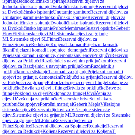
ispiranje
Jednokoličinsko ispiranje
Rezervni dijelovi za
Jednokoličinsko ispiranje
Dvokoličinsko ispiranje
Rezervni dijelovi
za Dvokoličinsko ispiranje
Unutarnje garniture
Rezervni dijelovi za
Unutarnje garniture
Jednokoličinsko ispiranje
Rezervni dijelovi za
Jednokoličinsko ispiranje
Dvokoličinsko ispiranje
Rezervni dijelovi
za Dvokoličinsko ispiranje
Pribor
Membrane
Sustavi opskrbe
Geberit
FlowFit
Sistemske cijevi ML
Sistemske cijevi za grijanje
ML
Sistemske cijevi SL
Fitinzi
Rezervni dijelovi za
Fitinzi
Spojnice
Redukcije
Koljena
T-komadi
Prijelazni komadi,
fiksni
Prijelazni komadi i spojnice, demontažni
Rezervni dijelovi za
Prijelazni komadi i spojnice, demontažni
Čepovi
Priključci
Rezervni
dijelovi za Priključci
Razdjelnici s navojnim priključkom
Rezervni
dijelovi za Razdjelnici s navojnim priključkom
Razdjelnik s
priključkom za stiskanje
T-komadi za grijanje
Prijelazni komadi i
spojevi za grijanje, demontažni
Priključci za grijanje
Rezervni dijelovi
za Priključci za grijanje
Pribor
Izolacije za cijevi i fitinge
Izolacije za
priključke
Brtvila za cijevi i fitinge
Brtvila za priključke
Brtve za
fitinge
Poklopci za cijevi
Poklopac za fitinge
Učvršćenja za
cijevi
Učvršćenja za priključke
Sistemske brtve
Set vijaka za
prirubničke spojeve
Potrošni materijal
Geberit Mepla
Višeslojne
sistemske cijevi
Rezervni dijelovi za Višeslojne sistemske
cijevi
Sistemske cijevi za grijanje ML
Rezervni dijelovi za Sistemske
cijevi za grijanje ML
Fitinzi
Rezervni dijelovi za
Fitinzi
Spojnice
Rezervni dijelovi za Spojnice
Redukcije
Rezervni
dijelovi za Redukcije
Koljena
Rezervni dijelovi za Koljena
T-