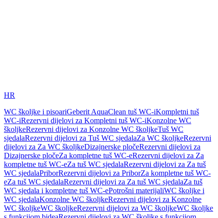
HR
WC školjke i pisoari
Geberit AquaClean tuš WC-i
Kompletni tuš
WC-i
Rezervni dijelovi za Kompletni tuš WC-i
Konzolne WC
školjke
Rezervni dijelovi za Konzolne WC školjke
Tuš WC
sjedala
Rezervni dijelovi za Tuš WC sjedala
Za WC školjke
Rezervni
dijelovi za Za WC školjke
Dizajnerske ploče
Rezervni dijelovi za
Dizajnerske ploče
Za kompletne tuš WC-e
Rezervni dijelovi za Za
kompletne tuš WC-e
Za tuš WC sjedala
Rezervni dijelovi za Za tuš
WC sjedala
Pribor
Rezervni dijelovi za Pribor
Za kompletne tuš WC-
e
Za tuš WC sjedala
Rezervni dijelovi za Za tuš WC sjedala
Za tuš
WC sjedala i kompletne tuš WC-e
Potrošni materijali
WC školjke i
WC sjedala
Konzolne WC školjke
Rezervni dijelovi za Konzolne
WC školjke
WC školjke
Rezervni dijelovi za WC školjke
WC školjke
s funkcijom bidea
Rezervni dijelovi za WC školjke s funkcijom