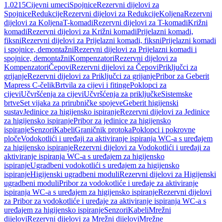
1.0215
Cijevni umeci
Spojnice
Rezervni dijelovi za
Spojnice
Redukcije
Rezervni dijelovi za Redukcije
Koljena
Rezervni
dijelovi za Koljena
T-komadi
Rezervni dijelovi za T-komadi
Križni
komadi
Rezervni dijelovi za Križni komadi
Prijelazni komadi,
fiksni
Rezervni dijelovi za Prijelazni komadi, fiksni
Prijelazni komadi
i spojnice, demontažni
Rezervni dijelovi za Prijelazni komadi i
spojnice, demontažni
Kompenzatori
Rezervni dijelovi za
Kompenzatori
Čepovi
Rezervni dijelovi za Čepovi
Priključci za
grijanje
Rezervni dijelovi za Priključci za grijanje
Pribor za Geberit
Mapress C-čelik
Brtvila za cijevi i fitinge
Poklopci za
cijevi
Učvršćenja za cijevi
Učvršćenja za priključke
Sistemske
brtve
Set vijaka za prirubničke spojeve
Geberit higijenski
sustav
Jedinice za higijensko ispiranje
Rezervni dijelovi za Jedinice
za higijensko ispiranje
Pribor za jedinice za higijensko
ispiranje
Senzori
Kabeli
Graničnik protoka
Poklopci i pokrovne
ploče
Vodokotlići i uređaji za aktiviranje ispiranja WC-a s uređajem
za higijensko ispiranje
Rezervni dijelovi za Vodokotlići i uređaji za
aktiviranje ispiranja WC-a s uređajem za higijensko
ispiranje
Ugradbeni vodokotlići s uređajem za higijensko
ispiranje
Higijenski ugradbeni moduli
Rezervni dijelovi za Higijenski
ugradbeni moduli
Pribor za vodokotliće i uređaje za aktiviranje
ispiranja WC-a s uređajem za higijensko ispiranje
Rezervni dijelovi
za Pribor za vodokotliće i uređaje za aktiviranje ispiranja WC-a s
uređajem za higijensko ispiranje
Senzori
Kabeli
Mrežni
dijelovi
Rezervni dijelovi za Mrežni dijelovi
Mrežne