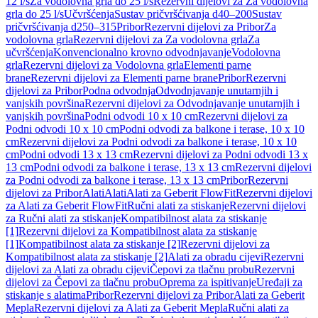
12 l/s
Za vodolovna grla do 25 l/s
Rezervni dijelovi za Za vodolovna
grla do 25 l/s
Učvršćenja
Sustav pričvršćivanja d40–200
Sustav
pričvršćivanja d250–315
Pribor
Rezervni dijelovi za Pribor
Za
vodolovna grla
Rezervni dijelovi za Za vodolovna grla
Za
učvršćenja
Konvencionalno krovno odvodnjavanje
Vodolovna
grla
Rezervni dijelovi za Vodolovna grla
Elementi parne
brane
Rezervni dijelovi za Elementi parne brane
Pribor
Rezervni
dijelovi za Pribor
Podna odvodnja
Odvodnjavanje unutarnjih i
vanjskih površina
Rezervni dijelovi za Odvodnjavanje unutarnjih i
vanjskih površina
Podni odvodi 10 x 10 cm
Rezervni dijelovi za
Podni odvodi 10 x 10 cm
Podni odvodi za balkone i terase, 10 x 10
cm
Rezervni dijelovi za Podni odvodi za balkone i terase, 10 x 10
cm
Podni odvodi 13 x 13 cm
Rezervni dijelovi za Podni odvodi 13 x
13 cm
Podni odvodi za balkone i terase, 13 x 13 cm
Rezervni dijelovi
za Podni odvodi za balkone i terase, 13 x 13 cm
Pribor
Rezervni
dijelovi za Pribor
Alati
Alati
Alati za Geberit FlowFit
Rezervni dijelovi
za Alati za Geberit FlowFit
Ručni alati za stiskanje
Rezervni dijelovi
za Ručni alati za stiskanje
Kompatibilnost alata za stiskanje
[1]
Rezervni dijelovi za Kompatibilnost alata za stiskanje
[1]
Kompatibilnost alata za stiskanje [2]
Rezervni dijelovi za
Kompatibilnost alata za stiskanje [2]
Alati za obradu cijevi
Rezervni
dijelovi za Alati za obradu cijevi
Čepovi za tlačnu probu
Rezervni
dijelovi za Čepovi za tlačnu probu
Oprema za ispitivanje
Uređaji za
stiskanje s alatima
Pribor
Rezervni dijelovi za Pribor
Alati za Geberit
Mepla
Rezervni dijelovi za Alati za Geberit Mepla
Ručni alati za