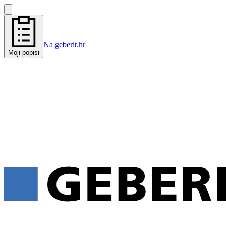
Na geberit.hr
Moji popisi