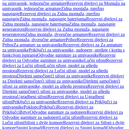
na umivaonik, jednoručne armature
Rezervni dijelovi za Montaža na
umivaonik, jednoručne armature
Zidna montaža, mrežno
napajanje
Rezervni dijelovi za Zidna montaža, mrežno
napajanje
Zidna montaža, napajanje baterijama
Rezervni dijelovi za
Zidna montaža, napajanje baterijama
Zidna montaža, napajanje
generatorom
Rezervni dijelovi za Zidna montaža, napajanje
generatorom
Zidna montaža, dvoručne armature
Rezervni dijelovi za
Zidna montaža, dvoručne armature
Pribor
Rezervni dijelovi za
Pribor
Za armature za umivaonike
Rezervni dijelovi za Za armature
za umivaonike
Priključci za umivaonike, sudopere, uređaje i korita s
funkcijom ispiranja
Odvodne garniture za umivaonike
Rezervni
dijelovi za Odvodne garniture za umivaonike
Lučni sifoni
Rezervni
dijelovi za Lučni sifoni
Lučni sifoni, model za uštedu
prostora
Rezervni dijelovi za Lučni sifoni, model za uštedu
prostora
Direktni samočisteći sifoni za umivaonike
Rezervni dijelovi
za Direktni samočisteći sifoni za umivaonike
Direktni samočisteći
sifoni za umivaonike, model za uštedu prostora
Rezervni dijelovi za
Direktni samočisteći sifoni za umivaonike, model za uštedu
prostora
Ugradbeni sifoni
Rezervni dijelovi za Ugradbeni
sifoni
Priključci za umivaonike
Rezervni dijelovi za Priključci za
umivaonike
Poklopci
Priključci
Rezervni dijelovi za
Priključci
Brtve
Odvodne garniture za sudopere
Rezervni dijelovi za
Odvodne garniture za sudopere
Lučni sifoni
Rezervni dijelovi za
Lučni sifoni
Sifoni s dvije komore
Rezervni dijelovi za Sifoni s dvije
komore
Spojni komadi
Rezervni dijelovi za Spojni komadi
Odvodne