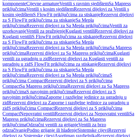
komponente
Cijevne armature
Ventili s ravnim sjedištem
Sa Mapress
priključcima
Ventili s kosim sjedištem
Rezervni dijelovi za Ventili s
kosim sjedištem
S FlowFit priključcima za stiskanje
Rezervni dijelovi
za S FlowFit priključcima za stiskanje
Sa Mepla
priključcima
Rezervni dijelovi za Sa Mepla priključcima
Ventili za
uzorkovanje
Ventili za pražnjenje
Kuglasti ventili
Rezervni dijelovi za
Kuglasti ventili
S FlowFit priključcima za stiskanje
Rezervni dijelovi
za S FlowFit priključcima za stiskanje
Sa Mepla
priključcima
Rezervni dijelovi za Sa Mepla priključcima
Sa Mapress
priključcima
Rezervni dijelovi za Sa Mapress priključcima
Kuglasti
ventili za ugradnju u zid
Rezervni dijelovi za Kuglasti ventili za
ugradnju u zid
S FlowFit priključcima za stiskanje
Rezervni dijelovi
za S FlowFit priključcima za stiskanje
Sa Mepla
priključcima
Rezervni dijelovi za Sa Mepla priključcima
S
priključcima Compact
Rezervni dijelovi za S priključcima
Compact
Sa Mapress priključcima
Rezervni dijelovi za Sa Mapress
priključcima
S navojnim priključcima
Rezervni dijelovi za S
navojnim priključcima
Zaporne i razdjelne jedinice za ugradnju u
zid
Rezervni dijelovi za Zaporne i razdjelne jedinice za ugradnju u
zid
S priključcima Compact
Rezervni dijelovi za S priključcima
Compact
Nepovratni ventili
Rezervni dijelovi za Nepovratni ventili
Sa
Mapress priključcima
Rezervni dijelovi za Sa Mapress
priključcima
Odzračni ventili za grijanje
Ventili za brzo
odzračivanje
Podno grijanje ili hlađenje
Sistemske cijevi
Rezervni
dijelovi za Sistemske cijevi
Asortiman razdjelnika
Rezervni dijelovi