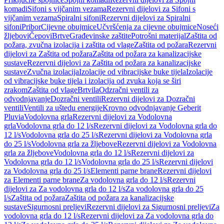
komadi
Sifoni s vijčanim vezama
Rezervni dijelovi za Sifoni s
vijčanim vezama
Spiralni sifoni
Rezervni dijelovi za Spiralni
sifoni
Pribor
Cijevne obujmice
Učvršćenja za cijevne obujmice
Noseći
žljebovi
Čepovi
Brtve
Građevinske zaštite
Potrošni materijal
Zaštita od
požara, zvučna izolacija i zaštita od vlage
Zaštita od požara
Rezervni
dijelovi za Zaštita od požara
Zaštita od požara za kanalizacijske
sustave
Rezervni dijelovi za Zaštita od požara za kanalizacijske
sustave
Zvučna izolacija
Izolacije od vibracijske buke tijela
Izolacije
od vibracijske buke tijela i izolacija od zvuka koja se širi
zrakom
Zaštita od vlage
Brtvila
Odzračni ventili za
odvodnjavanje
Dozračni ventili
Rezervni dijelovi za Dozračni
ventili
Ventili za uštedu energije
Krovno odvodnjavanje Geberit
Pluvia
Vodolovna grla
Rezervni dijelovi za Vodolovna
grla
Vodolovna grla do 12 l/s
Rezervni dijelovi za Vodolovna grla do
12 l/s
Vodolovna grla do 25 l/s
Rezervni dijelovi za Vodolovna grla
do 25 l/s
Vodolovna grla za žljebove
Rezervni dijelovi za Vodolovna
grla za žljebove
Vodolovna grla do 12 l/s
Rezervni dijelovi za
Vodolovna grla do 12 l/s
Vodolovna grla do 25 l/s
Rezervni dijelovi
za Vodolovna grla do 25 l/s
Elementi parne brane
Rezervni dijelovi
za Elementi parne brane
Za vodolovna grla do 12 l/s
Rezervni
dijelovi za Za vodolovna grla do 12 l/s
Za vodolovna grla do 25
l/s
Zaštita od požara
Zaštita od požara za kanalizacijske
sustave
Sigurnosni preljevi
Rezervni dijelovi za Sigurnosni preljevi
Za
vodolovna grla do 12 l/s
Rezervni dijelovi za Za vodolovna grla do