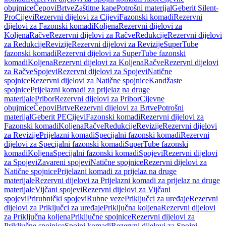
obujmice
Čepovi
Brtve
Zaštitne kape
Potrošni materijal
Geberit Silent-
Pro
Cijevi
Rezervni dijelovi za Cijevi
Fazonski komadi
Rezervni
dijelovi za Fazonski komadi
Koljena
Rezervni dijelovi za
Koljena
Račve
Rezervni dijelovi za Račve
Redukcije
Rezervni dijelovi
za Redukcije
Revizije
Rezervni dijelovi za Revizije
SuperTube
fazonski komadi
Rezervni dijelovi za SuperTube fazonski
komadi
Koljena
Rezervni dijelovi za Koljena
Račve
Rezervni dijelovi
za Račve
Spojevi
Rezervni dijelovi za Spojevi
Natične
spojnice
Rezervni dijelovi za Natične spojnice
Kandžaste
spojnice
Prijelazni komadi za prijelaz na druge
materijale
Pribor
Rezervni dijelovi za Pribor
Cijevne
obujmice
Čepovi
Brtve
Rezervni dijelovi za Brtve
Potrošni
materijal
Geberit PE
Cijevi
Fazonski komadi
Rezervni dijelovi za
Fazonski komadi
Koljena
Račve
Redukcije
Revizije
Rezervni dijelovi
za Revizije
Prijelazni komadi
Specijalni fazonski komadi
Rezervni
dijelovi za Specijalni fazonski komadi
SuperTube fazonski
komadi
Koljena
Specijalni fazonski komadi
Spojevi
Rezervni dijelovi
za Spojevi
Zavareni spojevi
Natične spojnice
Rezervni dijelovi za
Natične spojnice
Prijelazni komadi za prijelaz na druge
materijale
Rezervni dijelovi za Prijelazni komadi za prijelaz na druge
materijale
Vijčani spojevi
Rezervni dijelovi za Vijčani
spojevi
Prirubnički spojevi
Rubne veze
Priključci za uređaje
Rezervni
dijelovi za Priključci za uređaje
Priključna koljena
Rezervni dijelovi
za Priključna koljena
Priključne spojnice
Rezervni dijelovi za
Priključne spojnice
Spojni komadi
Rezervni dijelovi za Spojni