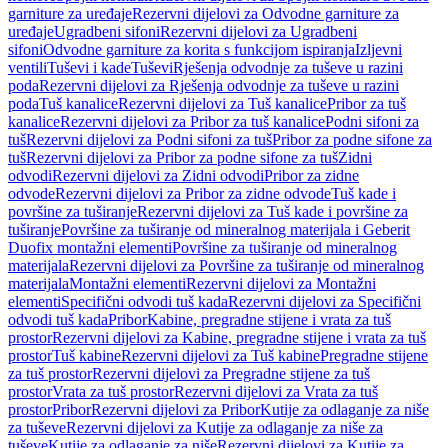
garniture za uređaje
Rezervni dijelovi za Odvodne garniture za
uređaje
Ugradbeni sifoni
Rezervni dijelovi za Ugradbeni
sifoni
Odvodne garniture za korita s funkcijom ispiranja
Izljevni
ventili
Tuševi i kade
Tuševi
Rješenja odvodnje za tuševe u razini
poda
Rezervni dijelovi za Rješenja odvodnje za tuševe u razini
poda
Tuš kanalice
Rezervni dijelovi za Tuš kanalice
Pribor za tuš
kanalice
Rezervni dijelovi za Pribor za tuš kanalice
Podni sifoni za
tuš
Rezervni dijelovi za Podni sifoni za tuš
Pribor za podne sifone za
tuš
Rezervni dijelovi za Pribor za podne sifone za tuš
Zidni
odvodi
Rezervni dijelovi za Zidni odvodi
Pribor za zidne
odvode
Rezervni dijelovi za Pribor za zidne odvode
Tuš kade i
površine za tuširanje
Rezervni dijelovi za Tuš kade i površine za
tuširanje
Površine za tuširanje od mineralnog materijala i Geberit
Duofix montažni elementi
Površine za tuširanje od mineralnog
materijala
Rezervni dijelovi za Površine za tuširanje od mineralnog
materijala
Montažni elementi
Rezervni dijelovi za Montažni
elementi
Specifični odvodi tuš kada
Rezervni dijelovi za Specifični
odvodi tuš kada
Pribor
Kabine, pregradne stijene i vrata za tuš
prostor
Rezervni dijelovi za Kabine, pregradne stijene i vrata za tuš
prostor
Tuš kabine
Rezervni dijelovi za Tuš kabine
Pregradne stijene
za tuš prostor
Rezervni dijelovi za Pregradne stijene za tuš
prostor
Vrata za tuš prostor
Rezervni dijelovi za Vrata za tuš
prostor
Pribor
Rezervni dijelovi za Pribor
Kutije za odlaganje za niše
za tuševe
Rezervni dijelovi za Kutije za odlaganje za niše za
tuševe
Kutije za odlaganje za niše
Rezervni dijelovi za Kutije za