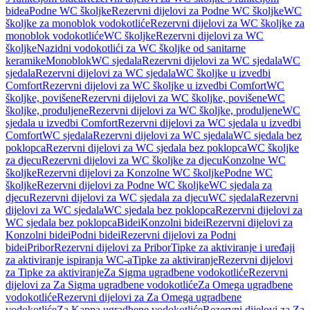
bidea
Podne WC školjke
Rezervni dijelovi za Podne WC školjke
WC
školjke za monoblok vodokotliće
Rezervni dijelovi za WC školjke za
monoblok vodokotliće
WC školjke
Rezervni dijelovi za WC
školjke
Nazidni vodokotlići za WC školjke od sanitarne
keramike
Monoblok
WC sjedala
Rezervni dijelovi za WC sjedala
WC
sjedala
Rezervni dijelovi za WC sjedala
WC školjke u izvedbi
Comfort
Rezervni dijelovi za WC školjke u izvedbi Comfort
WC
školjke, povišene
Rezervni dijelovi za WC školjke, povišene
WC
školjke, produljene
Rezervni dijelovi za WC školjke, produljene
WC
sjedala u izvedbi Comfort
Rezervni dijelovi za WC sjedala u izvedbi
Comfort
WC sjedala
Rezervni dijelovi za WC sjedala
WC sjedala bez
poklopca
Rezervni dijelovi za WC sjedala bez poklopca
WC školjke
za djecu
Rezervni dijelovi za WC školjke za djecu
Konzolne WC
školjke
Rezervni dijelovi za Konzolne WC školjke
Podne WC
školjke
Rezervni dijelovi za Podne WC školjke
WC sjedala za
djecu
Rezervni dijelovi za WC sjedala za djecu
WC sjedala
Rezervni
dijelovi za WC sjedala
WC sjedala bez poklopca
Rezervni dijelovi za
WC sjedala bez poklopca
Bidei
Konzolni bidei
Rezervni dijelovi za
Konzolni bidei
Podni bidei
Rezervni dijelovi za Podni
bidei
Pribor
Rezervni dijelovi za Pribor
Tipke za aktiviranje i uređaji
za aktiviranje ispiranja WC-a
Tipke za aktiviranje
Rezervni dijelovi
za Tipke za aktiviranje
Za Sigma ugradbene vodokotliće
Rezervni
dijelovi za Za Sigma ugradbene vodokotliće
Za Omega ugradbene
vodokotliće
Rezervni dijelovi za Za Omega ugradbene
vodokotliće
Za Kappa ugradbene vodokotliće
Rezervni dijelovi za Za