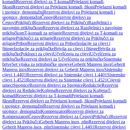
komadi
Rezervni dijelovi za T-komadi
Prijelazni komadi,
fiksni
Rezervni dijelovi za Prijelazni komadi, fiksni
Prijelazni komadi
i spojnice, demontažni
Rezervni dijelovi za Prijelazni komadi i
spojnice, demontažni
Čepovi
Rezervni dijelovi za
Čepovi
Priključci
Rezervni dijelovi za Priključci
Razdjelnici s
navojnim priključkom
Rezervni dijelovi za Razdjelnici s navojnim
priključkom
T-komadi za grijanje
Rezervni dijelovi za T-komadi za
grijanje
Priključci za grijanje
Rezervni dijelovi za Priključci za
grijanje
Pribor
Rezervni dijelovi za Pribor
Izolacije za cijevi i
fitinge
Izolacije za priključke
Brtvila za cijevi i fitinge
Brtvila za
priključke
Poklopci za cijevi
Učvršćenja za cijevi
Učvršćenja za
priključke
Rezervni dijelovi za Učvršćenja za priključke
Sistemske
brtve
Set vijaka za prirubničke spojeve
Geberit Mapress inox
Geberit
Mapress inox
Rezervni dijelovi za Geberit Mapress inox
Sistemske
cijevi 1.4401
Rezervni dijelovi za Sistemske cijevi 1.4401
Sistemske
cijevi 1.4521
Rezervni dijelovi za Sistemske cijevi 1.4521
Cijevni
umeci
Spojnice
Rezervni dijelovi za Spojnice
Redukcije
Rezervni
dijelovi za Redukcije
Koljena
Rezervni dijelovi za Koljena
T-
komadi
Rezervni dijelovi za T-komadi
Prijelazni komadi,
fiksni
Rezervni dijelovi za Prijelazni komadi, fiksni
Prijelazni komadi
i spojnice, demontažni
Rezervni dijelovi za Prijelazni komadi i
spojnice, demontažni
Kompenzatori
Rezervni dijelovi za
Kompenzatori
Čepovi
Rezervni dijelovi za Čepovi
Priključci
Rezervni
dijelovi za Priključci
Geberit Mapress inox, plin
Rezervni dijelovi za
Geberit Mapress inox, plin
Sistemske cijevi 1.4401
Rezervni dijelovi