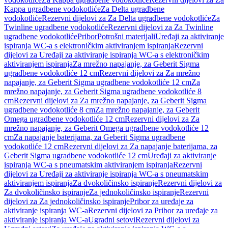
Kappa ugradbene vodokotliće
Za Delta ugradbene
vodokotliće
Rezervni dijelovi za Za Delta ugradbene vodokotliće
Za
Twinline ugradbene vodokotliće
Rezervni dijelovi za Za Twinline
ugradbene vodokotliće
Pribor
Potrošni materijali
Uređaji za aktiviranje
ispiranja WC-a s elektroničkim aktiviranjem ispiranja
Rezervni
dijelovi za Uređaji za aktiviranje ispiranja WC-a s elektroničkim
aktiviranjem ispiranja
Za mrežno napajanje, za Geberit Sigma
ugradbene vodokotliće 12 cm
Rezervni dijelovi za Za mrežno
napajanje, za Geberit Sigma ugradbene vodokotliće 12 cm
Za
mrežno napajanje, za Geberit Sigma ugradbene vodokotliće 8
cm
Rezervni dijelovi za Za mrežno napajanje, za Geberit Sigma
ugradbene vodokotliće 8 cm
Za mrežno napajanje, za Geberit
Omega ugradbene vodokotliće 12 cm
Rezervni dijelovi za Za
mrežno napajanje, za Geberit Omega ugradbene vodokotliće 12
cm
Za napajanje baterijama, za Geberit Sigma ugradbene
vodokotliće 12 cm
Rezervni dijelovi za Za napajanje baterijama, za
Geberit Sigma ugradbene vodokotliće 12 cm
Uređaji za aktiviranje
ispiranja WC-a s pneumatskim aktiviranjem ispiranja
Rezervni
dijelovi za Uređaji za aktiviranje ispiranja WC-a s pneumatskim
aktiviranjem ispiranja
Za dvokoličinsko ispiranje
Rezervni dijelovi za
Za dvokoličinsko ispiranje
Za jednokoličinsko ispiranje
Rezervni
dijelovi za Za jednokoličinsko ispiranje
Pribor za uređaje za
aktiviranje ispiranja WC-a
Rezervni dijelovi za Pribor za uređaje za
aktiviranje ispiranja WC-a
Ugradni setovi
Rezervni dijelovi za