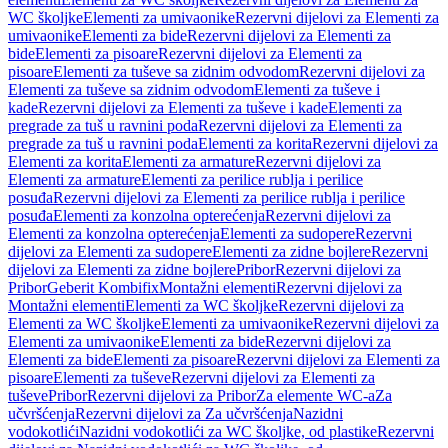
WC školjke
Elementi za umivaonike
Rezervni dijelovi za Elementi za
umivaonike
Elementi za bide
Rezervni dijelovi za Elementi za
bide
Elementi za pisoare
Rezervni dijelovi za Elementi za
pisoare
Elementi za tuševe sa zidnim odvodom
Rezervni dijelovi za
Elementi za tuševe sa zidnim odvodom
Elementi za tuševe i
kade
Rezervni dijelovi za Elementi za tuševe i kade
Elementi za
pregrade za tuš u ravnini poda
Rezervni dijelovi za Elementi za
pregrade za tuš u ravnini poda
Elementi za korita
Rezervni dijelovi za
Elementi za korita
Elementi za armature
Rezervni dijelovi za
Elementi za armature
Elementi za perilice rublja i perilice
posuđa
Rezervni dijelovi za Elementi za perilice rublja i perilice
posuđa
Elementi za konzolna opterećenja
Rezervni dijelovi za
Elementi za konzolna opterećenja
Elementi za sudopere
Rezervni
dijelovi za Elementi za sudopere
Elementi za zidne bojlere
Rezervni
dijelovi za Elementi za zidne bojlere
Pribor
Rezervni dijelovi za
Pribor
Geberit Kombifix
Montažni elementi
Rezervni dijelovi za
Montažni elementi
Elementi za WC školjke
Rezervni dijelovi za
Elementi za WC školjke
Elementi za umivaonike
Rezervni dijelovi za
Elementi za umivaonike
Elementi za bide
Rezervni dijelovi za
Elementi za bide
Elementi za pisoare
Rezervni dijelovi za Elementi za
pisoare
Elementi za tuševe
Rezervni dijelovi za Elementi za
tuševe
Pribor
Rezervni dijelovi za Pribor
Za elemente WC-a
Za
učvršćenja
Rezervni dijelovi za Za učvršćenja
Nazidni
vodokotlići
Nazidni vodokotlići za WC školjke, od plastike
Rezervni