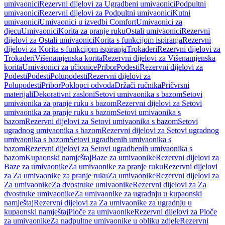
umivaonici
Rezervni dijelovi za Ugradbeni umivaonici
Podpultni
umivaonici
Rezervni dijelovi za Podpultni umivaonici
Kutni
umivaonici
Umivaonici u izvedbi Comfort
Umivaonici za
djecu
Umivaonici
Korita za pranje ruku
Ostali umivaonici
Rezervni
dijelovi za Ostali umivaonici
Korita s funkcijom ispiranja
Rezervni
dijelovi za Korita s funkcijom ispiranja
Trokaderi
Rezervni dijelovi za
Trokaderi
Višenamjenska korita
Rezervni dijelovi za Višenamjenska
korita
Umivaonici za učionice
Pribor
Podesti
Rezervni dijelovi za
Podesti
Podesti
Polupodesti
Rezervni dijelovi za
Polupodesti
Pribor
Poklopci odvoda
Držači ručnika
Pričvrsni
materijali
Dekorativni zasloni
Setovi umivaonika s bazom
Setovi
umivaonika za pranje ruku s bazom
Rezervni dijelovi za Setovi
umivaonika za pranje ruku s bazom
Setovi umivaonika s
bazom
Rezervni dijelovi za Setovi umivaonika s bazom
Setovi
ugradnog umivaonika s bazom
Rezervni dijelovi za Setovi ugradnog
umivaonika s bazom
Setovi ugradbenih umivaonika s
bazom
Rezervni dijelovi za Setovi ugradbenih umivaonika s
bazom
Kupaonski namještaj
Baze za umivaonike
Rezervni dijelovi za
Baze za umivaonike
Za umivaonike za pranje ruku
Rezervni dijelovi
za Za umivaonike za pranje ruku
Za umivaonike
Rezervni dijelovi za
Za umivaonike
Za dvostruke umivaonike
Rezervni dijelovi za Za
dvostruke umivaonike
Za umivaonike za ugradnju u kupaonski
namještaj
Rezervni dijelovi za Za umivaonike za ugradnju u
kupaonski namještaj
Ploče za umivaonike
Rezervni dijelovi za Ploče
za umivaonike
Za nadpultne umivaonike u obliku zdjele
Rezervni