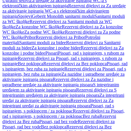
Ugradni setovi
Za uređaje za aktiviranje ispiranja WC-a s
elektroničkim aktiviranjem ispiranja
Rezervni dijelovi za Za uređaje
za aktiviranje ispiranja WC-a s elektroničkim aktiviranjem
ispiranja
Spojevi
Geberit Monolith sanitarni moduli
Sanitarni moduli
za WC školjke
Rezervni dijelovi za Sanitarni moduli za WC
školjke
Za konzolne WC školjke
Rezervni dijelovi za Za konzolne
WC školjke
Za podne WC školjke
Rezervni dijelovi za Za podne
WC školjke
Pribor
Rezervni dijelovi za Pribor
Potrošni
materijali
Sanitarni moduli za bidee
Rezervni dijelovi za Sanitarni
moduli za bidee
Za konzolne i podne bidee
Rezervni dijelovi za Za
konzolne i podne bidee
Pisoari
Pisoari, rad s ispiranjem, s rubom za
ispiranje
Rezervni dijelovi za Pisoari, rad s ispiranjem, s rubom za
ispiranje
Bez poklopca
Rezervni dijelovi za Bez poklopca
Pisoari, rad
s ispiranjem, bez ruba za ispiranje
Rezervni dijelovi za Pisoari, rad s
ispiranjem, bez ruba za ispiranje
Za nazidne i ugradbene uređaje za
aktiviranje ispiranja pisoara
Rezervni dijelovi za Za nazidne i
ugradbene uređaje za aktiviranje ispiranja pisoara
S integriranim
uređajem za aktiviranje ispiranja pisoara
Rezervni dijelovi za S
integriranim uređajem za aktiviranje ispiranja pisoara
Za integrirani
uređaj za aktiviranje ispiranja pisoara
Rezervni dijelovi za Za
integrirani uređaj za aktiviranje ispiranja pisoara
Pisoari, rad s
ispiranjem, s poklopcem / za poklopac
Rezervni dijelovi za Pisoari,
rad s ispiranjem, s poklopcem / za poklopac
Bez ruba
Rezervni
dijelovi za Bez ruba
Pisoari, rad bez vode
Rezervni dijelovi za
Pisoari, rad bez vode
Bez poklopca
Rezervni dijelovi za Bez