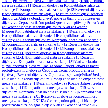
stiskanje
Rezervni dijelovi za Ručni alati za stiskanje
Kompatibilnost
alata za stiskanje [1]
Rezervni dijelovi za Kompatibilnost alata za
stiskanje [1]
Kompatibilnost alata za stiskanje [2]
Rezervni dijelovi za
Kompatibilnost alata za stiskanje [2]
Alati za obradu cijevi
Rezervni
dijelovi za Alati za obradu cijevi
Čepovi za tlačnu probu
Rezervni
dijelovi za Čepovi za tlačnu probu
Oprema za ispitivanje
Pribor
Alati
za Geberit Mapress
Rezervni dijelovi za Alati za Geberit
Mapress
Kompatibilnost alata za stiskanje [1]
Rezervni dijelovi za
Kompatibilnost alata za stiskanje [1]
Kompatibilnost alata za
stiskanje [2]
Rezervni dijelovi za Kompatibilnost alata za stiskanje
[2]
Kompatibilnost alata za stiskanje [1] / [2]
Rezervni dijelovi za
Kompatibilnost alata za stiskanje [1] / [2]
Kompatibilnost alata za
stiskanje [2XL]
Rezervni dijelovi za Kompatibilnost alata za
stiskanje [2XL]
Kompatibilnost alata za stiskanje [3]
Rezervni
dijelovi za Kompatibilnost alata za stiskanje [3]
Alati za obradu
cijevi
Rezervni dijelovi za Alati za obradu cijevi
Čepovi za tlačnu
probu
Rezervni dijelovi za Čepovi za tlačnu probu
Oprema za
ispitivanje
Rezervni dijelovi za Oprema za ispitivanje
Pribor
Uređaji
za stiskanje
Rezervni dijelovi za Uređaji za stiskanje
Kompatibilnost
uređaja za stiskanje [1]
Rezervni dijelovi za Kompatibilnost uređaja
za stiskanje [1]
Kompatibilnost uređaja za stiskanje [2]
Rezervni
dijelovi za Kompatibilnost uređaja za stiskanje [2]
Kompatibilnost
uređaja za stiskanje [2XL]
Rezervni dijelovi za Kompatibilnost
uređaja za stiskanje [2XL]
Za Geberit podno grijanje i hlađenje
površina
Stalci za polaganje cijevi
Alati za Geberit Silent-db20 /