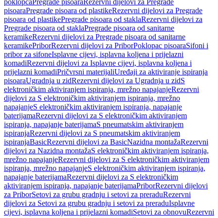
poklopca
Pregrade pisoara
Rezervni dijelovi za Pregrade
pisoara
Pregrade pisoara od plastike
Rezervni dijelovi za Pregrade
pisoara od plastike
Pregrade pisoara od stakla
Rezervni dijelovi za
Pregrade pisoara od stakla
Pregrade pisoara od sanitarne
keramike
Rezervni dijelovi za Pregrade pisoara od sanitarne
keramike
Pribor
Rezervni dijelovi za Pribor
Poklopac pisoara
Sifoni i
pribor za sifone
Isplavne cijevi, isplavna koljena i prijelazni
komadi
Rezervni dijelovi za Isplavne cijevi, isplavna koljena i
prijelazni komadi
Pričvrsni materijali
Uređaji za aktiviranje ispiranja
pisoara
Ugradnja u zid
Rezervni dijelovi za Ugradnja u zid
S
elektroničkim aktiviranjem ispiranja, mrežno napajanje
Rezervni
dijelovi za S elektroničkim aktiviranjem ispiranja, mrežno
napajanje
S elektroničkim aktiviranjem ispiranja, napajanje
baterijama
Rezervni dijelovi za S elektroničkim aktiviranjem
ispiranja, napajanje baterijama
S pneumatskim aktiviranjem
ispiranja
Rezervni dijelovi za S pneumatskim aktiviranjem
ispiranja
Basic
Rezervni dijelovi za Basic
Nazidna montaža
Rezervni
dijelovi za Nazidna montaža
S elektroničkim aktiviranjem ispiranja,
mrežno napajanje
Rezervni dijelovi za S elektroničkim aktiviranjem
ispiranja, mrežno napajanje
S elektroničkim aktiviranjem ispiranja,
napajanje baterijama
Rezervni dijelovi za S elektroničkim
aktiviranjem ispiranja, napajanje baterijama
Pribor
Rezervni dijelovi
za Pribor
Setovi za grubu gradnju i setovi za preradu
Rezervni
dijelovi za Setovi za grubu gradnju i setovi za preradu
Isplavne
cijevi, isplavna koljena i prijelazni komadi
Setovi za obnovu
Rezervni