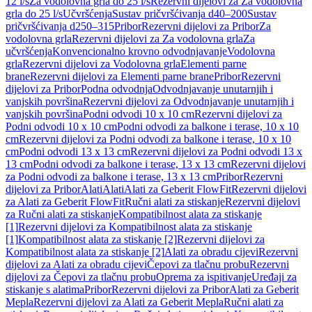
12 l/s
Za vodolovna grla do 25 l/s
Rezervni dijelovi za Za vodolovna
grla do 25 l/s
Učvršćenja
Sustav pričvršćivanja d40–200
Sustav
pričvršćivanja d250–315
Pribor
Rezervni dijelovi za Pribor
Za
vodolovna grla
Rezervni dijelovi za Za vodolovna grla
Za
učvršćenja
Konvencionalno krovno odvodnjavanje
Vodolovna
grla
Rezervni dijelovi za Vodolovna grla
Elementi parne
brane
Rezervni dijelovi za Elementi parne brane
Pribor
Rezervni
dijelovi za Pribor
Podna odvodnja
Odvodnjavanje unutarnjih i
vanjskih površina
Rezervni dijelovi za Odvodnjavanje unutarnjih i
vanjskih površina
Podni odvodi 10 x 10 cm
Rezervni dijelovi za
Podni odvodi 10 x 10 cm
Podni odvodi za balkone i terase, 10 x 10
cm
Rezervni dijelovi za Podni odvodi za balkone i terase, 10 x 10
cm
Podni odvodi 13 x 13 cm
Rezervni dijelovi za Podni odvodi 13 x
13 cm
Podni odvodi za balkone i terase, 13 x 13 cm
Rezervni dijelovi
za Podni odvodi za balkone i terase, 13 x 13 cm
Pribor
Rezervni
dijelovi za Pribor
Alati
Alati
Alati za Geberit FlowFit
Rezervni dijelovi
za Alati za Geberit FlowFit
Ručni alati za stiskanje
Rezervni dijelovi
za Ručni alati za stiskanje
Kompatibilnost alata za stiskanje
[1]
Rezervni dijelovi za Kompatibilnost alata za stiskanje
[1]
Kompatibilnost alata za stiskanje [2]
Rezervni dijelovi za
Kompatibilnost alata za stiskanje [2]
Alati za obradu cijevi
Rezervni
dijelovi za Alati za obradu cijevi
Čepovi za tlačnu probu
Rezervni
dijelovi za Čepovi za tlačnu probu
Oprema za ispitivanje
Uređaji za
stiskanje s alatima
Pribor
Rezervni dijelovi za Pribor
Alati za Geberit
Mepla
Rezervni dijelovi za Alati za Geberit Mepla
Ručni alati za