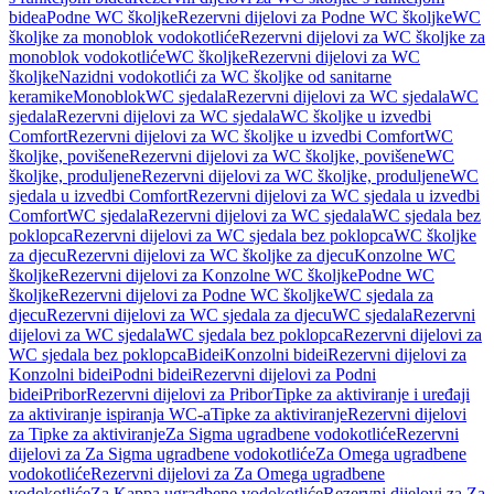
bidea
Podne WC školjke
Rezervni dijelovi za Podne WC školjke
WC
školjke za monoblok vodokotliće
Rezervni dijelovi za WC školjke za
monoblok vodokotliće
WC školjke
Rezervni dijelovi za WC
školjke
Nazidni vodokotlići za WC školjke od sanitarne
keramike
Monoblok
WC sjedala
Rezervni dijelovi za WC sjedala
WC
sjedala
Rezervni dijelovi za WC sjedala
WC školjke u izvedbi
Comfort
Rezervni dijelovi za WC školjke u izvedbi Comfort
WC
školjke, povišene
Rezervni dijelovi za WC školjke, povišene
WC
školjke, produljene
Rezervni dijelovi za WC školjke, produljene
WC
sjedala u izvedbi Comfort
Rezervni dijelovi za WC sjedala u izvedbi
Comfort
WC sjedala
Rezervni dijelovi za WC sjedala
WC sjedala bez
poklopca
Rezervni dijelovi za WC sjedala bez poklopca
WC školjke
za djecu
Rezervni dijelovi za WC školjke za djecu
Konzolne WC
školjke
Rezervni dijelovi za Konzolne WC školjke
Podne WC
školjke
Rezervni dijelovi za Podne WC školjke
WC sjedala za
djecu
Rezervni dijelovi za WC sjedala za djecu
WC sjedala
Rezervni
dijelovi za WC sjedala
WC sjedala bez poklopca
Rezervni dijelovi za
WC sjedala bez poklopca
Bidei
Konzolni bidei
Rezervni dijelovi za
Konzolni bidei
Podni bidei
Rezervni dijelovi za Podni
bidei
Pribor
Rezervni dijelovi za Pribor
Tipke za aktiviranje i uređaji
za aktiviranje ispiranja WC-a
Tipke za aktiviranje
Rezervni dijelovi
za Tipke za aktiviranje
Za Sigma ugradbene vodokotliće
Rezervni
dijelovi za Za Sigma ugradbene vodokotliće
Za Omega ugradbene
vodokotliće
Rezervni dijelovi za Za Omega ugradbene
vodokotliće
Za Kappa ugradbene vodokotliće
Rezervni dijelovi za Za