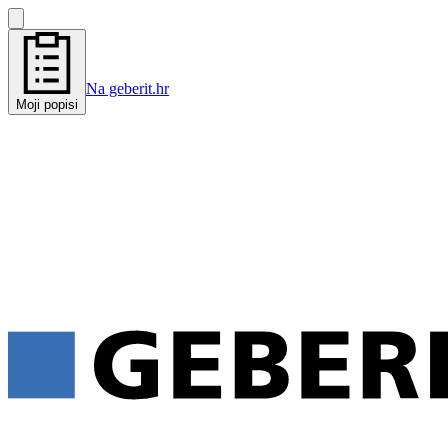
Na geberit.hr
Moji popisi