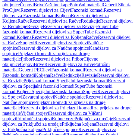
obujmice
Čepovi
Brtve
Zaštitne kape
Potrošni materijal
Geberit Silent-
Pro
Cijevi
Rezervni dijelovi za Cijevi
Fazonski komadi
Rezervni
dijelovi za Fazonski komadi
Koljena
Rezervni dijelovi za
Koljena
Račve
Rezervni dijelovi za Račve
Redukcije
Rezervni dijelovi
za Redukcije
Revizije
Rezervni dijelovi za Revizije
SuperTube
fazonski komadi
Rezervni dijelovi za SuperTube fazonski
komadi
Koljena
Rezervni dijelovi za Koljena
Račve
Rezervni dijelovi
za Račve
Spojevi
Rezervni dijelovi za Spojevi
Natične
spojnice
Rezervni dijelovi za Natične spojnice
Kandžaste
spojnice
Prijelazni komadi za prijelaz na druge
materijale
Pribor
Rezervni dijelovi za Pribor
Cijevne
obujmice
Čepovi
Brtve
Rezervni dijelovi za Brtve
Potrošni
materijal
Geberit PE
Cijevi
Fazonski komadi
Rezervni dijelovi za
Fazonski komadi
Koljena
Račve
Redukcije
Revizije
Rezervni dijelovi
za Revizije
Prijelazni komadi
Specijalni fazonski komadi
Rezervni
dijelovi za Specijalni fazonski komadi
SuperTube fazonski
komadi
Koljena
Specijalni fazonski komadi
Spojevi
Rezervni dijelovi
za Spojevi
Zavareni spojevi
Natične spojnice
Rezervni dijelovi za
Natične spojnice
Prijelazni komadi za prijelaz na druge
materijale
Rezervni dijelovi za Prijelazni komadi za prijelaz na druge
materijale
Vijčani spojevi
Rezervni dijelovi za Vijčani
spojevi
Prirubnički spojevi
Rubne veze
Priključci za uređaje
Rezervni
dijelovi za Priključci za uređaje
Priključna koljena
Rezervni dijelovi
za Priključna koljena
Priključne spojnice
Rezervni dijelovi za
Priključne spojnice
Spojni komadi
Rezervni dijelovi za Spojni