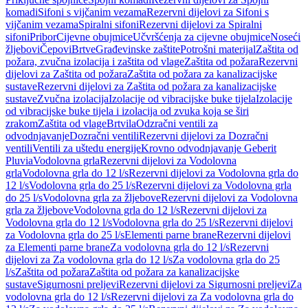
komadi
Sifoni s vijčanim vezama
Rezervni dijelovi za Sifoni s
vijčanim vezama
Spiralni sifoni
Rezervni dijelovi za Spiralni
sifoni
Pribor
Cijevne obujmice
Učvršćenja za cijevne obujmice
Noseći
žljebovi
Čepovi
Brtve
Građevinske zaštite
Potrošni materijal
Zaštita od
požara, zvučna izolacija i zaštita od vlage
Zaštita od požara
Rezervni
dijelovi za Zaštita od požara
Zaštita od požara za kanalizacijske
sustave
Rezervni dijelovi za Zaštita od požara za kanalizacijske
sustave
Zvučna izolacija
Izolacije od vibracijske buke tijela
Izolacije
od vibracijske buke tijela i izolacija od zvuka koja se širi
zrakom
Zaštita od vlage
Brtvila
Odzračni ventili za
odvodnjavanje
Dozračni ventili
Rezervni dijelovi za Dozračni
ventili
Ventili za uštedu energije
Krovno odvodnjavanje Geberit
Pluvia
Vodolovna grla
Rezervni dijelovi za Vodolovna
grla
Vodolovna grla do 12 l/s
Rezervni dijelovi za Vodolovna grla do
12 l/s
Vodolovna grla do 25 l/s
Rezervni dijelovi za Vodolovna grla
do 25 l/s
Vodolovna grla za žljebove
Rezervni dijelovi za Vodolovna
grla za žljebove
Vodolovna grla do 12 l/s
Rezervni dijelovi za
Vodolovna grla do 12 l/s
Vodolovna grla do 25 l/s
Rezervni dijelovi
za Vodolovna grla do 25 l/s
Elementi parne brane
Rezervni dijelovi
za Elementi parne brane
Za vodolovna grla do 12 l/s
Rezervni
dijelovi za Za vodolovna grla do 12 l/s
Za vodolovna grla do 25
l/s
Zaštita od požara
Zaštita od požara za kanalizacijske
sustave
Sigurnosni preljevi
Rezervni dijelovi za Sigurnosni preljevi
Za
vodolovna grla do 12 l/s
Rezervni dijelovi za Za vodolovna grla do