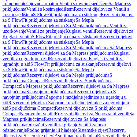
komponente
Cijevne armature
Ventili s ravnim sjedištem
Sa Mapress
priključcima
Ventili s kosim sjedištem
Rezervni dijelovi za Ventili s
kosim sjedištem
S FlowFit priključcima za stiskanje
Rezervni dijelovi
za S FlowFit priključcima za stiskanje
Sa Mepla
priključcima
Rezervni dijelovi za Sa Mepla priključcima
Ventili za
uzorkovanje
Ventili za pražnjenje
Kuglasti ventili
Rezervni dijelovi za
Kuglasti ventili
S FlowFit priključcima za stiskanje
Rezervni dijelovi
za S FlowFit priključcima za stiskanje
Sa Mepla
priključcima
Rezervni dijelovi za Sa Mepla priključcima
Sa Mapress
priključcima
Rezervni dijelovi za Sa Mapress priključcima
Kuglasti
ventili za ugradnju u zid
Rezervni dijelovi za Kuglasti ventili za
ugradnju u zid
S FlowFit priključcima za stiskanje
Rezervni dijelovi
za S FlowFit priključcima za stiskanje
Sa Mepla
priključcima
Rezervni dijelovi za Sa Mepla priključcima
S
priključcima Compact
Rezervni dijelovi za S priključcima
Compact
Sa Mapress priključcima
Rezervni dijelovi za Sa Mapress
priključcima
S navojnim priključcima
Rezervni dijelovi za S
navojnim priključcima
Zaporne i razdjelne jedinice za ugradnju u
zid
Rezervni dijelovi za Zaporne i razdjelne jedinice za ugradnju u
zid
S priključcima Compact
Rezervni dijelovi za S priključcima
Compact
Nepovratni ventili
Rezervni dijelovi za Nepovratni ventili
Sa
Mapress priključcima
Rezervni dijelovi za Sa Mapress
priključcima
Odzračni ventili za grijanje
Ventili za brzo
odzračivanje
Podno grijanje ili hlađenje
Sistemske cijevi
Rezervni
dijelovi za Sistemske cijevi
Asortiman razdjelnika
Rezervni dijelovi