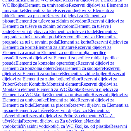
WC školjke
Elementi za umivaonike
Rezervni dijelovi za Elementi za
umivaonike
Elementi za bide
Rezervni dijelovi za Elementi za
bide
Elementi za pisoare
Rezervni dijelovi za Elementi za
pisoare
Elementi za tuševe sa zidnim odvodom
Rezervni dijelovi za
Elementi za tuševe sa zidnim odvodom
Elementi za tuševe i
kade
Rezervni dijelovi za Elementi za tuševe i kade
Elementi za
pregrade za tuš u ravnini poda
Rezervni dijelovi za Elementi za
pregrade za tuš u ravnini poda
Elementi za korita
Rezervni dijelovi za
Elementi za korita
Elementi za armature
Rezervni dijelovi za
Elementi za armature
Elementi za perilice rublja i perilice
posuđa
Rezervni dijelovi za Elementi za perilice rublja i perilice
posuđa
Elementi za konzolna opterećenja
Rezervni dijelovi za
Elementi za konzolna opterećenja
Elementi za sudopere
Rezervni
dijelovi za Elementi za sudopere
Elementi za zidne bojlere
Rezervni
dijelovi za Elementi za zidne bojlere
Pribor
Rezervni dijelovi za
Pribor
Geberit Kombifix
Montažni elementi
Rezervni dijelovi za
Montažni elementi
Elementi za WC školjke
Rezervni dijelovi za
Elementi za WC školjke
Elementi za umivaonike
Rezervni dijelovi za
Elementi za umivaonike
Elementi za bide
Rezervni dijelovi za
Elementi za bide
Elementi za pisoare
Rezervni dijelovi za Elementi za
pisoare
Elementi za tuševe
Rezervni dijelovi za Elementi za
tuševe
Pribor
Rezervni dijelovi za Pribor
Za elemente WC-a
Za
učvršćenja
Rezervni dijelovi za Za učvršćenja
Nazidni
vodokotlići
Nazidni vodokotlići za WC školjke, od plastike
Rezervni