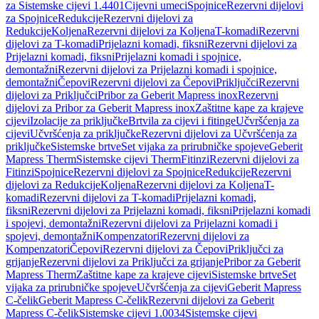
za Sistemske cijevi 1.4401
Cijevni umeci
Spojnice
Rezervni dijelovi
za Spojnice
Redukcije
Rezervni dijelovi za
Redukcije
Koljena
Rezervni dijelovi za Koljena
T-komadi
Rezervni
dijelovi za T-komadi
Prijelazni komadi, fiksni
Rezervni dijelovi za
Prijelazni komadi, fiksni
Prijelazni komadi i spojnice,
demontažni
Rezervni dijelovi za Prijelazni komadi i spojnice,
demontažni
Čepovi
Rezervni dijelovi za Čepovi
Priključci
Rezervni
dijelovi za Priključci
Pribor za Geberit Mapress inox
Rezervni
dijelovi za Pribor za Geberit Mapress inox
Zaštitne kape za krajeve
cijevi
Izolacije za priključke
Brtvila za cijevi i fitinge
Učvršćenja za
cijevi
Učvršćenja za priključke
Rezervni dijelovi za Učvršćenja za
priključke
Sistemske brtve
Set vijaka za prirubničke spojeve
Geberit
Mapress Therm
Sistemske cijevi Therm
Fitinzi
Rezervni dijelovi za
Fitinzi
Spojnice
Rezervni dijelovi za Spojnice
Redukcije
Rezervni
dijelovi za Redukcije
Koljena
Rezervni dijelovi za Koljena
T-
komadi
Rezervni dijelovi za T-komadi
Prijelazni komadi,
fiksni
Rezervni dijelovi za Prijelazni komadi, fiksni
Prijelazni komadi
i spojevi, demontažni
Rezervni dijelovi za Prijelazni komadi i
spojevi, demontažni
Kompenzatori
Rezervni dijelovi za
Kompenzatori
Čepovi
Rezervni dijelovi za Čepovi
Priključci za
grijanje
Rezervni dijelovi za Priključci za grijanje
Pribor za Geberit
Mapress Therm
Zaštitne kape za krajeve cijevi
Sistemske brtve
Set
vijaka za prirubničke spojeve
Učvršćenja za cijevi
Geberit Mapress
C-čelik
Geberit Mapress C-čelik
Rezervni dijelovi za Geberit
Mapress C-čelik
Sistemske cijevi 1.0034
Sistemske cijevi