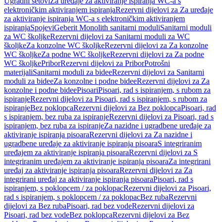
Ugradni setovi
Za uređaje za aktiviranje ispiranja WC-a s
elektroničkim aktiviranjem ispiranja
Rezervni dijelovi za Za uređaje
za aktiviranje ispiranja WC-a s elektroničkim aktiviranjem
ispiranja
Spojevi
Geberit Monolith sanitarni moduli
Sanitarni moduli
za WC školjke
Rezervni dijelovi za Sanitarni moduli za WC
školjke
Za konzolne WC školjke
Rezervni dijelovi za Za konzolne
WC školjke
Za podne WC školjke
Rezervni dijelovi za Za podne
WC školjke
Pribor
Rezervni dijelovi za Pribor
Potrošni
materijali
Sanitarni moduli za bidee
Rezervni dijelovi za Sanitarni
moduli za bidee
Za konzolne i podne bidee
Rezervni dijelovi za Za
konzolne i podne bidee
Pisoari
Pisoari, rad s ispiranjem, s rubom za
ispiranje
Rezervni dijelovi za Pisoari, rad s ispiranjem, s rubom za
ispiranje
Bez poklopca
Rezervni dijelovi za Bez poklopca
Pisoari, rad
s ispiranjem, bez ruba za ispiranje
Rezervni dijelovi za Pisoari, rad s
ispiranjem, bez ruba za ispiranje
Za nazidne i ugradbene uređaje za
aktiviranje ispiranja pisoara
Rezervni dijelovi za Za nazidne i
ugradbene uređaje za aktiviranje ispiranja pisoara
S integriranim
uređajem za aktiviranje ispiranja pisoara
Rezervni dijelovi za S
integriranim uređajem za aktiviranje ispiranja pisoara
Za integrirani
uređaj za aktiviranje ispiranja pisoara
Rezervni dijelovi za Za
integrirani uređaj za aktiviranje ispiranja pisoara
Pisoari, rad s
ispiranjem, s poklopcem / za poklopac
Rezervni dijelovi za Pisoari,
rad s ispiranjem, s poklopcem / za poklopac
Bez ruba
Rezervni
dijelovi za Bez ruba
Pisoari, rad bez vode
Rezervni dijelovi za
Pisoari, rad bez vode
Bez poklopca
Rezervni dijelovi za Bez