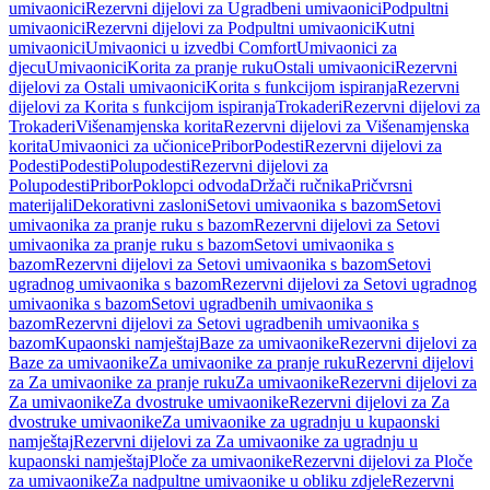
umivaonici
Rezervni dijelovi za Ugradbeni umivaonici
Podpultni
umivaonici
Rezervni dijelovi za Podpultni umivaonici
Kutni
umivaonici
Umivaonici u izvedbi Comfort
Umivaonici za
djecu
Umivaonici
Korita za pranje ruku
Ostali umivaonici
Rezervni
dijelovi za Ostali umivaonici
Korita s funkcijom ispiranja
Rezervni
dijelovi za Korita s funkcijom ispiranja
Trokaderi
Rezervni dijelovi za
Trokaderi
Višenamjenska korita
Rezervni dijelovi za Višenamjenska
korita
Umivaonici za učionice
Pribor
Podesti
Rezervni dijelovi za
Podesti
Podesti
Polupodesti
Rezervni dijelovi za
Polupodesti
Pribor
Poklopci odvoda
Držači ručnika
Pričvrsni
materijali
Dekorativni zasloni
Setovi umivaonika s bazom
Setovi
umivaonika za pranje ruku s bazom
Rezervni dijelovi za Setovi
umivaonika za pranje ruku s bazom
Setovi umivaonika s
bazom
Rezervni dijelovi za Setovi umivaonika s bazom
Setovi
ugradnog umivaonika s bazom
Rezervni dijelovi za Setovi ugradnog
umivaonika s bazom
Setovi ugradbenih umivaonika s
bazom
Rezervni dijelovi za Setovi ugradbenih umivaonika s
bazom
Kupaonski namještaj
Baze za umivaonike
Rezervni dijelovi za
Baze za umivaonike
Za umivaonike za pranje ruku
Rezervni dijelovi
za Za umivaonike za pranje ruku
Za umivaonike
Rezervni dijelovi za
Za umivaonike
Za dvostruke umivaonike
Rezervni dijelovi za Za
dvostruke umivaonike
Za umivaonike za ugradnju u kupaonski
namještaj
Rezervni dijelovi za Za umivaonike za ugradnju u
kupaonski namještaj
Ploče za umivaonike
Rezervni dijelovi za Ploče
za umivaonike
Za nadpultne umivaonike u obliku zdjele
Rezervni