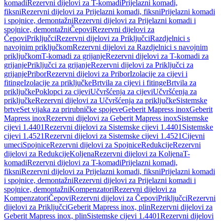
komadi
Rezervni dijelovi za T-komadi
Prijelazni komadi,
fiksni
Rezervni dijelovi za Prijelazni komadi, fiksni
Prijelazni komadi
i spojnice, demontažni
Rezervni dijelovi za Prijelazni komadi i
spojnice, demontažni
Čepovi
Rezervni dijelovi za
Čepovi
Priključci
Rezervni dijelovi za Priključci
Razdjelnici s
navojnim priključkom
Rezervni dijelovi za Razdjelnici s navojnim
priključkom
T-komadi za grijanje
Rezervni dijelovi za T-komadi za
grijanje
Priključci za grijanje
Rezervni dijelovi za Priključci za
grijanje
Pribor
Rezervni dijelovi za Pribor
Izolacije za cijevi i
fitinge
Izolacije za priključke
Brtvila za cijevi i fitinge
Brtvila za
priključke
Poklopci za cijevi
Učvršćenja za cijevi
Učvršćenja za
priključke
Rezervni dijelovi za Učvršćenja za priključke
Sistemske
brtve
Set vijaka za prirubničke spojeve
Geberit Mapress inox
Geberit
Mapress inox
Rezervni dijelovi za Geberit Mapress inox
Sistemske
cijevi 1.4401
Rezervni dijelovi za Sistemske cijevi 1.4401
Sistemske
cijevi 1.4521
Rezervni dijelovi za Sistemske cijevi 1.4521
Cijevni
umeci
Spojnice
Rezervni dijelovi za Spojnice
Redukcije
Rezervni
dijelovi za Redukcije
Koljena
Rezervni dijelovi za Koljena
T-
komadi
Rezervni dijelovi za T-komadi
Prijelazni komadi,
fiksni
Rezervni dijelovi za Prijelazni komadi, fiksni
Prijelazni komadi
i spojnice, demontažni
Rezervni dijelovi za Prijelazni komadi i
spojnice, demontažni
Kompenzatori
Rezervni dijelovi za
Kompenzatori
Čepovi
Rezervni dijelovi za Čepovi
Priključci
Rezervni
dijelovi za Priključci
Geberit Mapress inox, plin
Rezervni dijelovi za
Geberit Mapress inox, plin
Sistemske cijevi 1.4401
Rezervni dijelovi