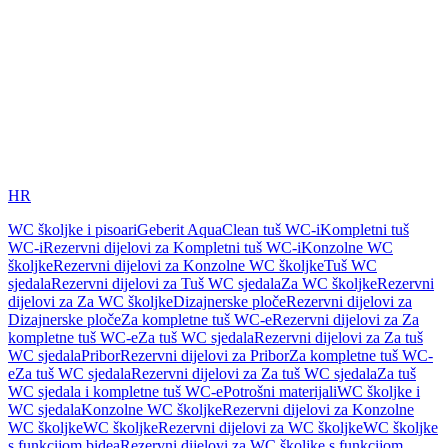
HR
WC školjke i pisoari
Geberit AquaClean tuš WC-i
Kompletni tuš
WC-i
Rezervni dijelovi za Kompletni tuš WC-i
Konzolne WC
školjke
Rezervni dijelovi za Konzolne WC školjke
Tuš WC
sjedala
Rezervni dijelovi za Tuš WC sjedala
Za WC školjke
Rezervni
dijelovi za Za WC školjke
Dizajnerske ploče
Rezervni dijelovi za
Dizajnerske ploče
Za kompletne tuš WC-e
Rezervni dijelovi za Za
kompletne tuš WC-e
Za tuš WC sjedala
Rezervni dijelovi za Za tuš
WC sjedala
Pribor
Rezervni dijelovi za Pribor
Za kompletne tuš WC-
e
Za tuš WC sjedala
Rezervni dijelovi za Za tuš WC sjedala
Za tuš
WC sjedala i kompletne tuš WC-e
Potrošni materijali
WC školjke i
WC sjedala
Konzolne WC školjke
Rezervni dijelovi za Konzolne
WC školjke
WC školjke
Rezervni dijelovi za WC školjke
WC školjke
s funkcijom bidea
Rezervni dijelovi za WC školjke s funkcijom