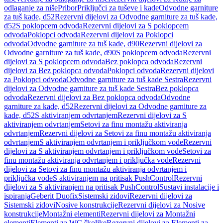
odlaganje za niše
Pribor
Priključci za tuševe i kade
Odvodne garniture
za tuš kade, d52
Rezervni dijelovi za Odvodne garniture za tuš kade,
d52
S poklopcem odvoda
Rezervni dijelovi za S poklopcem
odvoda
Poklopci odvoda
Rezervni dijelovi za Poklopci
odvoda
Odvodne garniture za tuš kade, d90
Rezervni dijelovi za
Odvodne garniture za tuš kade, d90
S poklopcem odvoda
Rezervni
dijelovi za S poklopcem odvoda
Bez poklopca odvoda
Rezervni
dijelovi za Bez poklopca odvoda
Poklopci odvoda
Rezervni dijelovi
za Poklopci odvoda
Odvodne garniture za tuš kade Sestra
Rezervni
dijelovi za Odvodne garniture za tuš kade Sestra
Bez poklopca
odvoda
Rezervni dijelovi za Bez poklopca odvoda
Odvodne
garniture za kade, d52
Rezervni dijelovi za Odvodne garniture za
kade, d52
S aktiviranjem odvrtanjem
Rezervni dijelovi za S
aktiviranjem odvrtanjem
Setovi za finu montažu aktiviranja
odvrtanjem
Rezervni dijelovi za Setovi za finu montažu aktiviranja
odvrtanjem
S aktiviranjem odvrtanjem i priključkom vode
Rezervni
dijelovi za S aktiviranjem odvrtanjem i priključkom vode
Setovi za
finu montažu aktiviranja odvrtanjem i priključka vode
Rezervni
dijelovi za Setovi za finu montažu aktiviranja odvrtanjem i
priključka vode
S aktiviranjem na pritisak PushControl
Rezervni
dijelovi za S aktiviranjem na pritisak PushControl
Sustavi instalacije i
ispiranja
Geberit Duofix
Sistemski zidovi
Rezervni dijelovi za
Sistemski zidovi
Nosive konstrukcije
Rezervni dijelovi za Nosive
konstrukcije
Montažni elementi
Rezervni dijelovi za Montažni
elementi
Elementi za WC školjke
Rezervni dijelovi za Elementi za