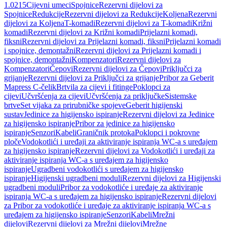
1.0215
Cijevni umeci
Spojnice
Rezervni dijelovi za
Spojnice
Redukcije
Rezervni dijelovi za Redukcije
Koljena
Rezervni
dijelovi za Koljena
T-komadi
Rezervni dijelovi za T-komadi
Križni
komadi
Rezervni dijelovi za Križni komadi
Prijelazni komadi,
fiksni
Rezervni dijelovi za Prijelazni komadi, fiksni
Prijelazni komadi
i spojnice, demontažni
Rezervni dijelovi za Prijelazni komadi i
spojnice, demontažni
Kompenzatori
Rezervni dijelovi za
Kompenzatori
Čepovi
Rezervni dijelovi za Čepovi
Priključci za
grijanje
Rezervni dijelovi za Priključci za grijanje
Pribor za Geberit
Mapress C-čelik
Brtvila za cijevi i fitinge
Poklopci za
cijevi
Učvršćenja za cijevi
Učvršćenja za priključke
Sistemske
brtve
Set vijaka za prirubničke spojeve
Geberit higijenski
sustav
Jedinice za higijensko ispiranje
Rezervni dijelovi za Jedinice
za higijensko ispiranje
Pribor za jedinice za higijensko
ispiranje
Senzori
Kabeli
Graničnik protoka
Poklopci i pokrovne
ploče
Vodokotlići i uređaji za aktiviranje ispiranja WC-a s uređajem
za higijensko ispiranje
Rezervni dijelovi za Vodokotlići i uređaji za
aktiviranje ispiranja WC-a s uređajem za higijensko
ispiranje
Ugradbeni vodokotlići s uređajem za higijensko
ispiranje
Higijenski ugradbeni moduli
Rezervni dijelovi za Higijenski
ugradbeni moduli
Pribor za vodokotliće i uređaje za aktiviranje
ispiranja WC-a s uređajem za higijensko ispiranje
Rezervni dijelovi
za Pribor za vodokotliće i uređaje za aktiviranje ispiranja WC-a s
uređajem za higijensko ispiranje
Senzori
Kabeli
Mrežni
dijelovi
Rezervni dijelovi za Mrežni dijelovi
Mrežne