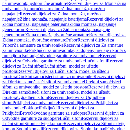
na umivaonik, jednoručne armature
Rezervni dijelovi za Montaža na
umivaonik, jednoručne armature
Zidna montaža, mrežno
napajanje
Rezervni dijelovi za Zidna montaža, mrežno
napajanje
Zidna montaža, napajanje baterijama
Rezervni dijelovi za
Zidna montaža, napajanje baterijama
Zidna montaža, napajanje
generatorom
Rezervni dijelovi za Zidna montaža, napajanje
generatorom
Zidna montaža, dvoručne armature
Rezervni dijelovi za
Zidna montaža, dvoručne armature
Pribor
Rezervni dijelovi za
Pribor
Za armature za umivaonike
Rezervni dijelovi za Za armature
za umivaonike
Priključci za umivaonike, sudopere, uređaje i korita s
funkcijom ispiranja
Odvodne garniture za umivaonike
Rezervni
dijelovi za Odvodne garniture za umivaonike
Lučni sifoni
Rezervni
dijelovi za Lučni sifoni
Lučni sifoni, model za uštedu
prostora
Rezervni dijelovi za Lučni sifoni, model za uštedu
prostora
Direktni samočisteći sifoni za umivaonike
Rezervni dijelovi
za Direktni samočisteći sifoni za umivaonike
Direktni samočisteći
sifoni za umivaonike, model za uštedu prostora
Rezervni dijelovi za
Direktni samočisteći sifoni za umivaonike, model za uštedu
prostora
Ugradbeni sifoni
Rezervni dijelovi za Ugradbeni
sifoni
Priključci za umivaonike
Rezervni dijelovi za Priključci za
umivaonike
Poklopci
Priključci
Rezervni dijelovi za
Priključci
Brtve
Odvodne garniture za sudopere
Rezervni dijelovi za
Odvodne garniture za sudopere
Lučni sifoni
Rezervni dijelovi za
Lučni sifoni
Sifoni s dvije komore
Rezervni dijelovi za Sifoni s dvije
komore
Spojni komadi
Rezervni dijelovi za Spojni komadi
Odvodne