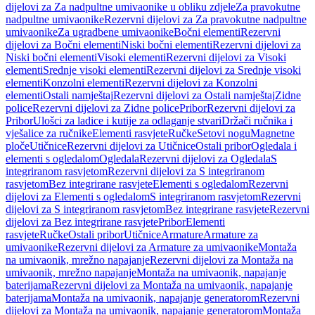
dijelovi za Za nadpultne umivaonike u obliku zdjele
Za pravokutne
nadpultne umivaonike
Rezervni dijelovi za Za pravokutne nadpultne
umivaonike
Za ugradbene umivaonike
Bočni elementi
Rezervni
dijelovi za Bočni elementi
Niski bočni elementi
Rezervni dijelovi za
Niski bočni elementi
Visoki elementi
Rezervni dijelovi za Visoki
elementi
Srednje visoki elementi
Rezervni dijelovi za Srednje visoki
elementi
Konzolni elementi
Rezervni dijelovi za Konzolni
elementi
Ostali namještaj
Rezervni dijelovi za Ostali namještaj
Zidne
police
Rezervni dijelovi za Zidne police
Pribor
Rezervni dijelovi za
Pribor
Ulošci za ladice i kutije za odlaganje stvari
Držači ručnika i
vješalice za ručnike
Elementi rasvjete
Ručke
Setovi nogu
Magnetne
ploče
Utičnice
Rezervni dijelovi za Utičnice
Ostali pribor
Ogledala i
elementi s ogledalom
Ogledala
Rezervni dijelovi za Ogledala
S
integriranom rasvjetom
Rezervni dijelovi za S integriranom
rasvjetom
Bez integrirane rasvjete
Elementi s ogledalom
Rezervni
dijelovi za Elementi s ogledalom
S integriranom rasvjetom
Rezervni
dijelovi za S integriranom rasvjetom
Bez integrirane rasvjete
Rezervni
dijelovi za Bez integrirane rasvjete
Pribor
Elementi
rasvjete
Ručke
Ostali pribor
Utičnice
Armature
Armature za
umivaonike
Rezervni dijelovi za Armature za umivaonike
Montaža
na umivaonik, mrežno napajanje
Rezervni dijelovi za Montaža na
umivaonik, mrežno napajanje
Montaža na umivaonik, napajanje
baterijama
Rezervni dijelovi za Montaža na umivaonik, napajanje
baterijama
Montaža na umivaonik, napajanje generatorom
Rezervni
dijelovi za Montaža na umivaonik, napajanje generatorom
Montaža