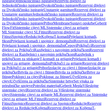
ispiranje
Jednokoličinsko ispiranje
Rezervni dijelovi za
Jednokoličinsko ispiranje
Dvokoličinsko ispiranje
Rezervni dijelovi
za Dvokoličinsko ispiranje
Unutarnje garniture
Rezervni dijelovi za
Unutarnje garniture
Jednokoličinsko ispiranje
Rezervni dijelovi za
Jednokoličinsko ispiranje
Dvokoličinsko ispiranje
Rezervni dijelovi
za Dvokoličinsko ispiranje
Pribor
Membrane
Sustavi opskrbe
Geberit
FlowFit
Sistemske cijevi ML
Sistemske cijevi za grijanje
ML
Sistemske cijevi SL
Fitinzi
Rezervni dijelovi za
Fitinzi
Spojnice
Redukcije
Koljena
T-komadi
Prijelazni komadi,
fiksni
Prijelazni komadi i spojnice, demontažni
Rezervni dijelovi za
Prijelazni komadi i spojnice, demontažni
Čepovi
Priključci
Rezervni
dijelovi za Priključci
Razdjelnici s navojnim priključkom
Rezervni
dijelovi za Razdjelnici s navojnim priključkom
Razdjelnik s
priključkom za stiskanje
T-komadi za grijanje
Prijelazni komadi i
spojevi za grijanje, demontažni
Priključci za grijanje
Rezervni dijelovi
za Priključci za grijanje
Pribor
Izolacije za cijevi i fitinge
Izolacije za
priključke
Brtvila za cijevi i fitinge
Brtvila za priključke
Brtve za
fitinge
Poklopci za cijevi
Poklopac za fitinge
Učvršćenja za
cijevi
Učvršćenja za priključke
Sistemske brtve
Set vijaka za
prirubničke spojeve
Potrošni materijal
Geberit Mepla
Višeslojne
sistemske cijevi
Rezervni dijelovi za Višeslojne sistemske
cijevi
Sistemske cijevi za grijanje ML
Rezervni dijelovi za Sistemske
cijevi za grijanje ML
Fitinzi
Rezervni dijelovi za
Fitinzi
Spojnice
Rezervni dijelovi za Spojnice
Redukcije
Rezervni
dijelovi za Redukcije
Koljena
Rezervni dijelovi za Koljena
T-