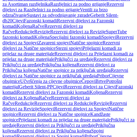
za Asortiman razdjelnika
Razdjelnici za podno grijanje
Rezervni
dijelovi za Razdjelnici za podno grijanje
Ventili za brzo
odzračivanje
Sustavi za odvodnjavanje zgrade
Geberit Silent-
db20
Cijevi
Fazonski komadi
Rezervni dijelovi za Fazonski
komadi
Koljena
Račve
Rezervni dijelovi za
Račve
Redukcije
Revizije
Rezervni dijelovi za Revizije
SuperTube
fazonski komadi
Koljena
Specijalni fazonski komadi
Spojevi
Rezervni
dijelovi za Spojevi
Zavareni spojevi
Natične spojnice
Rezervni
dijelovi za Natične spojnice
Stezni spojevi
Prijelazni komadi za
prijelaz na druge materijale
Rezervni dijelovi za Prijelazni komadi za
prijelaz na druge materijale
Priključci za uređaje
Rezervni dijelovi za
Priključci za uređaje
Priključna koljena
Rezervni dijelovi za
Priključna koljena
Natične spojnice za priključak uređaja
Rezervni
dijelovi za Natične spojnice za priključak uređaja
Pribor
Cijevne
obujmice
Učvršćenja za cijevne obujmice
Čepovi
Brtve
Potrošni
materijal
Geberit Silent-PP
Cijevi
Rezervni dijelovi za Cijevi
Fazonski
komadi
Rezervni dijelovi za Fazonski komadi
Koljena
Rezervni
dijelovi za Koljena
Račve
Rezervni dijelovi za
Račve
Redukcije
Rezervni dijelovi za Redukcije
Revizije
Rezervni
dijelovi za Revizije
Spojevi
Rezervni dijelovi za Spojevi
Natične
spojnice
Rezervni dijelovi za Natične spojnice
Kandžaste
spojnice
Prijelazni komadi za prijelaz na druge materijale
Priključci za
uređaje
Rezervni dijelovi za Priključci za uređaje
Priključna
koljena
Rezervni dijelovi za Priključna koljena
Spojni
komadi
Rezervni dijelovi za Spojni komadi
Pribor
Cijevne