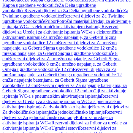
Kappa ugradbene vodokotliće
Za Delta ugradbene
vodokotliće
Rezervni dijelovi za Za Delta ugradbene vodokotliće
Za
Twinline ugradbene vodokotliće
Rezervni dijelovi za Za Twinline
ugradbene vodokotliće
Pribor
Potrošni materijali
Uređaji za aktiviranje
ispiranja WC-a s elektroničkim aktiviranjem ispiranja
Rezervni
dijelovi za Uređaji za aktiviranje ispiranja WC-a s elektroničkim
aktiviranjem ispiranja
Za mrežno napajanje, za Geberit Sigma
ugradbene vodokotliće 12 cm
Rezervni dijelovi za Za mrežno
napajanje, za Geberit Sigma ugradbene vodokotliće 12 cm
Za
mrežno napajanje, za Geberit Sigma ugradbene vodokotliće 8
cm
Rezervni dijelovi za Za mrežno napajanje, za Geberit Sigma
ugradbene vodokotliće 8 cm
Za mrežno napajanje, za Geberit
Omega ugradbene vodokotliće 12 cm
Rezervni dijelovi za Za
mrežno napajanje, za Geberit Omega ugradbene vodokotliće 12
cm
Za napajanje baterijama, za Geberit Sigma ugradbene
vodokotliće 12 cm
Rezervni dijelovi za Za napajanje baterijama, za
Geberit Sigma ugradbene vodokotliće 12 cm
Uređaji za aktiviranje
ispiranja WC-a s pneumatskim aktiviranjem ispiranja
Rezervni
dijelovi za Uređaji za aktiviranje ispiranja WC-a s pneumatskim
aktiviranjem ispiranja
Za dvokoličinsko ispiranje
Rezervni dijelovi za
Za dvokoličinsko ispiranje
Za jednokoličinsko ispiranje
Rezervni
dijelovi za Za jednokoličinsko ispiranje
Pribor za uređaje za
aktiviranje ispiranja WC-a
Rezervni dijelovi za Pribor za uređaje za
aktiviranje ispiranja WC-a
Ugradni setovi
Rezervni dijelovi za