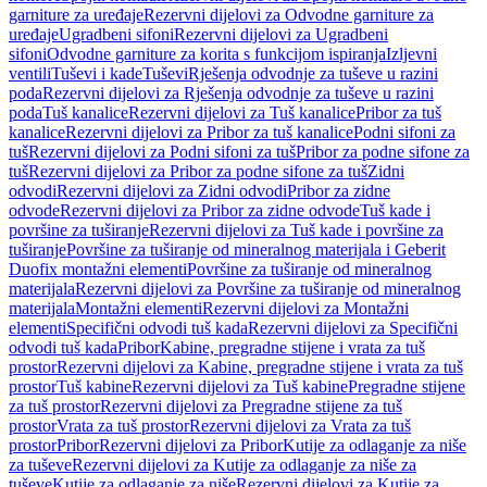
garniture za uređaje
Rezervni dijelovi za Odvodne garniture za
uređaje
Ugradbeni sifoni
Rezervni dijelovi za Ugradbeni
sifoni
Odvodne garniture za korita s funkcijom ispiranja
Izljevni
ventili
Tuševi i kade
Tuševi
Rješenja odvodnje za tuševe u razini
poda
Rezervni dijelovi za Rješenja odvodnje za tuševe u razini
poda
Tuš kanalice
Rezervni dijelovi za Tuš kanalice
Pribor za tuš
kanalice
Rezervni dijelovi za Pribor za tuš kanalice
Podni sifoni za
tuš
Rezervni dijelovi za Podni sifoni za tuš
Pribor za podne sifone za
tuš
Rezervni dijelovi za Pribor za podne sifone za tuš
Zidni
odvodi
Rezervni dijelovi za Zidni odvodi
Pribor za zidne
odvode
Rezervni dijelovi za Pribor za zidne odvode
Tuš kade i
površine za tuširanje
Rezervni dijelovi za Tuš kade i površine za
tuširanje
Površine za tuširanje od mineralnog materijala i Geberit
Duofix montažni elementi
Površine za tuširanje od mineralnog
materijala
Rezervni dijelovi za Površine za tuširanje od mineralnog
materijala
Montažni elementi
Rezervni dijelovi za Montažni
elementi
Specifični odvodi tuš kada
Rezervni dijelovi za Specifični
odvodi tuš kada
Pribor
Kabine, pregradne stijene i vrata za tuš
prostor
Rezervni dijelovi za Kabine, pregradne stijene i vrata za tuš
prostor
Tuš kabine
Rezervni dijelovi za Tuš kabine
Pregradne stijene
za tuš prostor
Rezervni dijelovi za Pregradne stijene za tuš
prostor
Vrata za tuš prostor
Rezervni dijelovi za Vrata za tuš
prostor
Pribor
Rezervni dijelovi za Pribor
Kutije za odlaganje za niše
za tuševe
Rezervni dijelovi za Kutije za odlaganje za niše za
tuševe
Kutije za odlaganje za niše
Rezervni dijelovi za Kutije za