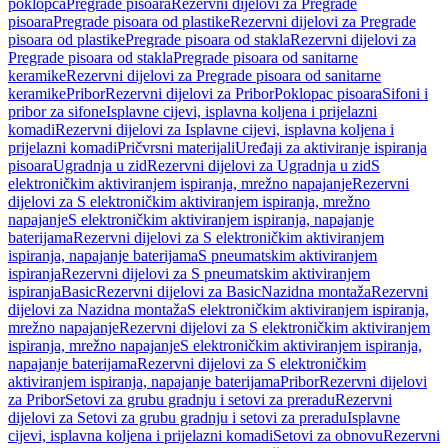
poklopca
Pregrade pisoara
Rezervni dijelovi za Pregrade
pisoara
Pregrade pisoara od plastike
Rezervni dijelovi za Pregrade
pisoara od plastike
Pregrade pisoara od stakla
Rezervni dijelovi za
Pregrade pisoara od stakla
Pregrade pisoara od sanitarne
keramike
Rezervni dijelovi za Pregrade pisoara od sanitarne
keramike
Pribor
Rezervni dijelovi za Pribor
Poklopac pisoara
Sifoni i
pribor za sifone
Isplavne cijevi, isplavna koljena i prijelazni
komadi
Rezervni dijelovi za Isplavne cijevi, isplavna koljena i
prijelazni komadi
Pričvrsni materijali
Uređaji za aktiviranje ispiranja
pisoara
Ugradnja u zid
Rezervni dijelovi za Ugradnja u zid
S
elektroničkim aktiviranjem ispiranja, mrežno napajanje
Rezervni
dijelovi za S elektroničkim aktiviranjem ispiranja, mrežno
napajanje
S elektroničkim aktiviranjem ispiranja, napajanje
baterijama
Rezervni dijelovi za S elektroničkim aktiviranjem
ispiranja, napajanje baterijama
S pneumatskim aktiviranjem
ispiranja
Rezervni dijelovi za S pneumatskim aktiviranjem
ispiranja
Basic
Rezervni dijelovi za Basic
Nazidna montaža
Rezervni
dijelovi za Nazidna montaža
S elektroničkim aktiviranjem ispiranja,
mrežno napajanje
Rezervni dijelovi za S elektroničkim aktiviranjem
ispiranja, mrežno napajanje
S elektroničkim aktiviranjem ispiranja,
napajanje baterijama
Rezervni dijelovi za S elektroničkim
aktiviranjem ispiranja, napajanje baterijama
Pribor
Rezervni dijelovi
za Pribor
Setovi za grubu gradnju i setovi za preradu
Rezervni
dijelovi za Setovi za grubu gradnju i setovi za preradu
Isplavne
cijevi, isplavna koljena i prijelazni komadi
Setovi za obnovu
Rezervni