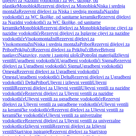
dijelovi za Nazidni vodokotlići za WC školjke, od
plastike
Monoblok
Rezervni dijelovi za Monoblok
Niska i srednja
montaža
Rezervni dijelovi za Niska i srednja montaža
Nazidni
vodokotlići za WC školjke, od sanitarne keramike
Rezervni dijelovi
za Nazidni vodokotlići za WC školjke, od sanitarne
keramike
Monoblok
Rezervni dijelovi za Monoblok
Isplavne cijevi za
nazidne vodokotliće
Rezervni dijelovi za Isplavne cijevi za nazidne
vodokotliće
Visokomontažni
Rezervni dijelovi za
Visokomontažni
Niska i srednja montaža
Pribor
Rezervni dijelovi za
Pribor
Priključci
Rezervni dijelovi za Priključci
Brtve
Brtveni
naglavci
Nazuvice, rozete i zastojni ulošci
Potrošni materijal
Izljevni
ventili
Ugradbeni vodokotlići
Ugradbeni vodokotlići Sigma
Rezervni
dijelovi za Ugradbeni vodokotlići Sigma
Ugradbeni vodokotlići
Omega
Rezervni dijelovi za Ugradbeni vodokotlići
Omega
Ugradbeni vodokotlići Delta
Rezervni dijelovi za Ugradbeni
vodokotlići Delta
Pribor
Uljevni i izljevni ventili
Uljevni
ventili
Rezervni dijelovi za Uljevni ventili
Uljevni ventili za nazidne
vodokotliće
Rezervni dijelovi za Uljevni ventili za nazidne
vodokotliće
Uljevni ventili za ugradbene vodokotliće
Rezervni
dijelovi za Uljevni ventili za ugradbene vodokotliće
Uljevni ventili
za keramičke vodokotliće
Rezervni dijelovi za Uljevni ventili za
keramičke vodokotliće
Uljevni ventili za univerzalne
vodokotlice
Rezervni dijelovi za Uljevni ventili za univerzalne
vodokotlice
Izljevni ventili
Rezervni dijelovi za Izljevni
ventili
Start/stop ispiranje
Rezervni dijelovi za Start/stop