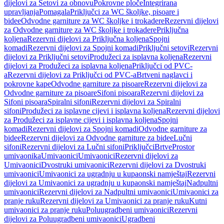
dijelovi za Setovi za obnovu
Pokrovne ploče
Integrirana
upravljanja
Pomagala
Priključci za WC školjke, pisoare i
bidee
Odvodne garniture za WC školjke i trokadere
Rezervni dijelovi
za Odvodne garniture za WC školjke i trokadere
Priključna
koljena
Rezervni dijelovi za Priključna koljena
Spojni
komadi
Rezervni dijelovi za Spojni komadi
Priključni setovi
Rezervni
dijelovi za Priključni setovi
Produžeci za isplavna koljena
Rezervni
dijelovi za Produžeci za isplavna koljena
Priključci od PVC-
a
Rezervni dijelovi za Priključci od PVC-a
Brtveni naglavci i
pokrovne kape
Odvodne garniture za pisoare
Rezervni dijelovi za
Odvodne garniture za pisoare
Sifoni pisoara
Rezervni dijelovi za
Sifoni pisoara
Spiralni sifoni
Rezervni dijelovi za Spiralni
sifoni
Produžeci za isplavne cijevi i isplavna koljena
Rezervni dijelovi
za Produžeci za isplavne cijevi i isplavna koljena
Spojni
komadi
Rezervni dijelovi za Spojni komadi
Odvodne garniture za
bidee
Rezervni dijelovi za Odvodne garniture za bidee
Lučni
sifoni
Rezervni dijelovi za Lučni sifoni
Priključci
Brtve
Prostor
umivaonika
Umivaonici
Umivaonici
Rezervni dijelovi za
Umivaonici
Dvostruki umivaonici
Rezervni dijelovi za Dvostruki
umivaonici
Umivaonici za ugradnju u kupaonski namještaj
Rezervni
dijelovi za Umivaonici za ugradnju u kupaonski namještaj
Nadpultni
umivaonici
Rezervni dijelovi za Nadpultni umivaonici
Umivaonici za
pranje ruku
Rezervni dijelovi za Umivaonici za pranje ruku
Kutni
umivaonici za pranje ruku
Poluugradbeni umivaonici
Rezervni
dijelovi za Poluugradbeni umivaonici
Ugradbeni