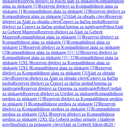
stiskanje
Rezervni dijelovi za Ručni alati za stiskanje
Kompatibilnost
alata za stiskanje [1]
Rezervni dijelovi za Kompatibilnost alata za
stiskanje [1]
Kompatibilnost alata za stiskanje [2]
Rezervni dijelovi za
Kompatibilnost alata za stiskanje [2]
Alati za obradu cijevi
Rezervni
dijelovi za Alati za obradu cijevi
Čepovi za tlačnu probu
Rezervni
dijelovi za Čepovi za tlačnu probu
Oprema za ispitivanje
Pribor
Alati
za Geberit Mapress
Rezervni dijelovi za Alati za Geberit
Mapress
Kompatibilnost alata za stiskanje [1]
Rezervni dijelovi za
Kompatibilnost alata za stiskanje [1]
Kompatibilnost alata za
stiskanje [2]
Rezervni dijelovi za Kompatibilnost alata za stiskanje
[2]
Kompatibilnost alata za stiskanje [1] / [2]
Rezervni dijelovi za
Kompatibilnost alata za stiskanje [1] / [2]
Kompatibilnost alata za
stiskanje [2XL]
Rezervni dijelovi za Kompatibilnost alata za
stiskanje [2XL]
Kompatibilnost alata za stiskanje [3]
Rezervni
dijelovi za Kompatibilnost alata za stiskanje [3]
Alati za obradu
cijevi
Rezervni dijelovi za Alati za obradu cijevi
Čepovi za tlačnu
probu
Rezervni dijelovi za Čepovi za tlačnu probu
Oprema za
ispitivanje
Rezervni dijelovi za Oprema za ispitivanje
Pribor
Uređaji
za stiskanje
Rezervni dijelovi za Uređaji za stiskanje
Kompatibilnost
uređaja za stiskanje [1]
Rezervni dijelovi za Kompatibilnost uređaja
za stiskanje [1]
Kompatibilnost uređaja za stiskanje [2]
Rezervni
dijelovi za Kompatibilnost uređaja za stiskanje [2]
Kompatibilnost
uređaja za stiskanje [2XL]
Rezervni dijelovi za Kompatibilnost
uređaja za stiskanje [2XL]
Za Geberit podno grijanje i hlađenje
površina
Stalci za polaganje cijevi
Alati za Geberit Silent-db20 /