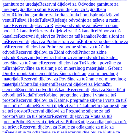
garniture za uređaje
Rezervni dijelovi za Odvodne garniture za
uređaje
Ugradbeni sifoni
Rezervni dijelovi za Ugradbeni
sifoni
Odvodne garniture za korita s funkcijom ispiranja
Izljevni
ventili
Tuševi i kade
Tuševi
Rješenja odvodnje za tuševe u razini
poda
Rezervni dijelovi za Rješenja odvodnje za tuševe u razini
poda
Tuš kanalice
Rezervni dijelovi za Tuš kanalice
Pribor za tuš
kanalice
Rezervni dijelovi za Pribor za tuš kanalice
Podni sifoni za
tuš
Rezervni dijelovi za Podni sifoni za tuš
Pribor za podne sifone za
tuš
Rezervni dijelovi za Pribor za podne sifone za tuš
Zidni
odvodi
Rezervni dijelovi za Zidni odvodi
Pribor za zidne
odvode
Rezervni dijelovi za Pribor za zidne odvode
Tuš kade i
površine za tuširanje
Rezervni dijelovi za Tuš kade i površine za
tuširanje
Površine za tuširanje od mineralnog materijala i Geberit
Duofix montažni elementi
Površine za tuširanje od mineralnog
materijala
Rezervni dijelovi za Površine za tuširanje od mineralnog
materijala
Montažni elementi
Rezervni dijelovi za Montažni
elementi
Specifični odvodi tuš kada
Rezervni dijelovi za Specifični
odvodi tuš kada
Pribor
Kabine, pregradne stijene i vrata za tuš
prostor
Rezervni dijelovi za Kabine, pregradne stijene i vrata za tuš
prostor
Tuš kabine
Rezervni dijelovi za Tuš kabine
Pregradne stijene
za tuš prostor
Rezervni dijelovi za Pregradne stijene za tuš
prostor
Vrata za tuš prostor
Rezervni dijelovi za Vrata za tuš
prostor
Pribor
Rezervni dijelovi za Pribor
Kutije za odlaganje za niše
za tuševe
Rezervni dijelovi za Kutije za odlaganje za niše za
tuševe
Kutije za odlaganje za niše
Rezervni dijelovi za Kutije za