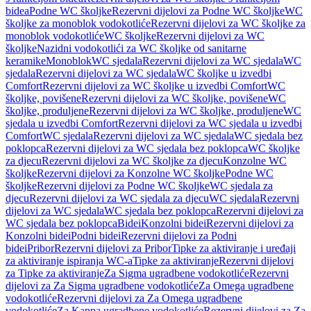
bidea
Podne WC školjke
Rezervni dijelovi za Podne WC školjke
WC
školjke za monoblok vodokotliće
Rezervni dijelovi za WC školjke za
monoblok vodokotliće
WC školjke
Rezervni dijelovi za WC
školjke
Nazidni vodokotlići za WC školjke od sanitarne
keramike
Monoblok
WC sjedala
Rezervni dijelovi za WC sjedala
WC
sjedala
Rezervni dijelovi za WC sjedala
WC školjke u izvedbi
Comfort
Rezervni dijelovi za WC školjke u izvedbi Comfort
WC
školjke, povišene
Rezervni dijelovi za WC školjke, povišene
WC
školjke, produljene
Rezervni dijelovi za WC školjke, produljene
WC
sjedala u izvedbi Comfort
Rezervni dijelovi za WC sjedala u izvedbi
Comfort
WC sjedala
Rezervni dijelovi za WC sjedala
WC sjedala bez
poklopca
Rezervni dijelovi za WC sjedala bez poklopca
WC školjke
za djecu
Rezervni dijelovi za WC školjke za djecu
Konzolne WC
školjke
Rezervni dijelovi za Konzolne WC školjke
Podne WC
školjke
Rezervni dijelovi za Podne WC školjke
WC sjedala za
djecu
Rezervni dijelovi za WC sjedala za djecu
WC sjedala
Rezervni
dijelovi za WC sjedala
WC sjedala bez poklopca
Rezervni dijelovi za
WC sjedala bez poklopca
Bidei
Konzolni bidei
Rezervni dijelovi za
Konzolni bidei
Podni bidei
Rezervni dijelovi za Podni
bidei
Pribor
Rezervni dijelovi za Pribor
Tipke za aktiviranje i uređaji
za aktiviranje ispiranja WC-a
Tipke za aktiviranje
Rezervni dijelovi
za Tipke za aktiviranje
Za Sigma ugradbene vodokotliće
Rezervni
dijelovi za Za Sigma ugradbene vodokotliće
Za Omega ugradbene
vodokotliće
Rezervni dijelovi za Za Omega ugradbene
vodokotliće
Za Kappa ugradbene vodokotliće
Rezervni dijelovi za Za