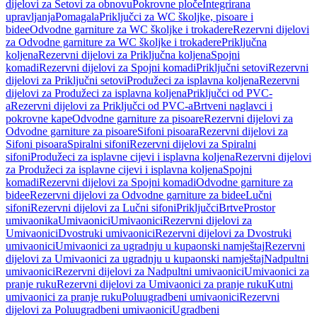
dijelovi za Setovi za obnovu
Pokrovne ploče
Integrirana
upravljanja
Pomagala
Priključci za WC školjke, pisoare i
bidee
Odvodne garniture za WC školjke i trokadere
Rezervni dijelovi
za Odvodne garniture za WC školjke i trokadere
Priključna
koljena
Rezervni dijelovi za Priključna koljena
Spojni
komadi
Rezervni dijelovi za Spojni komadi
Priključni setovi
Rezervni
dijelovi za Priključni setovi
Produžeci za isplavna koljena
Rezervni
dijelovi za Produžeci za isplavna koljena
Priključci od PVC-
a
Rezervni dijelovi za Priključci od PVC-a
Brtveni naglavci i
pokrovne kape
Odvodne garniture za pisoare
Rezervni dijelovi za
Odvodne garniture za pisoare
Sifoni pisoara
Rezervni dijelovi za
Sifoni pisoara
Spiralni sifoni
Rezervni dijelovi za Spiralni
sifoni
Produžeci za isplavne cijevi i isplavna koljena
Rezervni dijelovi
za Produžeci za isplavne cijevi i isplavna koljena
Spojni
komadi
Rezervni dijelovi za Spojni komadi
Odvodne garniture za
bidee
Rezervni dijelovi za Odvodne garniture za bidee
Lučni
sifoni
Rezervni dijelovi za Lučni sifoni
Priključci
Brtve
Prostor
umivaonika
Umivaonici
Umivaonici
Rezervni dijelovi za
Umivaonici
Dvostruki umivaonici
Rezervni dijelovi za Dvostruki
umivaonici
Umivaonici za ugradnju u kupaonski namještaj
Rezervni
dijelovi za Umivaonici za ugradnju u kupaonski namještaj
Nadpultni
umivaonici
Rezervni dijelovi za Nadpultni umivaonici
Umivaonici za
pranje ruku
Rezervni dijelovi za Umivaonici za pranje ruku
Kutni
umivaonici za pranje ruku
Poluugradbeni umivaonici
Rezervni
dijelovi za Poluugradbeni umivaonici
Ugradbeni