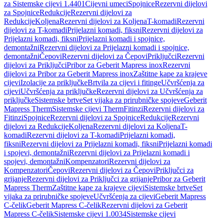
za Sistemske cijevi 1.4401
Cijevni umeci
Spojnice
Rezervni dijelovi
za Spojnice
Redukcije
Rezervni dijelovi za
Redukcije
Koljena
Rezervni dijelovi za Koljena
T-komadi
Rezervni
dijelovi za T-komadi
Prijelazni komadi, fiksni
Rezervni dijelovi za
Prijelazni komadi, fiksni
Prijelazni komadi i spojnice,
demontažni
Rezervni dijelovi za Prijelazni komadi i spojnice,
demontažni
Čepovi
Rezervni dijelovi za Čepovi
Priključci
Rezervni
dijelovi za Priključci
Pribor za Geberit Mapress inox
Rezervni
dijelovi za Pribor za Geberit Mapress inox
Zaštitne kape za krajeve
cijevi
Izolacije za priključke
Brtvila za cijevi i fitinge
Učvršćenja za
cijevi
Učvršćenja za priključke
Rezervni dijelovi za Učvršćenja za
priključke
Sistemske brtve
Set vijaka za prirubničke spojeve
Geberit
Mapress Therm
Sistemske cijevi Therm
Fitinzi
Rezervni dijelovi za
Fitinzi
Spojnice
Rezervni dijelovi za Spojnice
Redukcije
Rezervni
dijelovi za Redukcije
Koljena
Rezervni dijelovi za Koljena
T-
komadi
Rezervni dijelovi za T-komadi
Prijelazni komadi,
fiksni
Rezervni dijelovi za Prijelazni komadi, fiksni
Prijelazni komadi
i spojevi, demontažni
Rezervni dijelovi za Prijelazni komadi i
spojevi, demontažni
Kompenzatori
Rezervni dijelovi za
Kompenzatori
Čepovi
Rezervni dijelovi za Čepovi
Priključci za
grijanje
Rezervni dijelovi za Priključci za grijanje
Pribor za Geberit
Mapress Therm
Zaštitne kape za krajeve cijevi
Sistemske brtve
Set
vijaka za prirubničke spojeve
Učvršćenja za cijevi
Geberit Mapress
C-čelik
Geberit Mapress C-čelik
Rezervni dijelovi za Geberit
Mapress C-čelik
Sistemske cijevi 1.0034
Sistemske cijevi