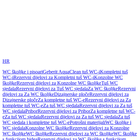
HR
WC školjke i pisoari
Geberit AquaClean tuš WC-i
Kompletni tuš
WC-i
Rezervni dijelovi za Kompletni tuš WC-i
Konzolne WC
školjke
Rezervni dijelovi za Konzolne WC školjke
Tuš WC
sjedala
Rezervni dijelovi za Tuš WC sjedala
Za WC školjke
Rezervni
dijelovi za Za WC školjke
Dizajnerske ploče
Rezervni dijelovi za
Dizajnerske ploče
Za kompletne tuš WC-e
Rezervni dijelovi za Za
kompletne tuš WC-e
Za tuš WC sjedala
Rezervni dijelovi za Za tuš
WC sjedala
Pribor
Rezervni dijelovi za Pribor
Za kompletne tuš WC-
e
Za tuš WC sjedala
Rezervni dijelovi za Za tuš WC sjedala
Za tuš
WC sjedala i kompletne tuš WC-e
Potrošni materijali
WC školjke i
WC sjedala
Konzolne WC školjke
Rezervni dijelovi za Konzolne
WC školjke
WC školjke
Rezervni dijelovi za WC školjke
WC školjke
s funkcijom bidea
Rezervni dijelovi za WC školjke s funkcijom