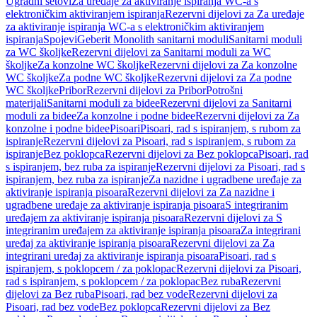
Ugradni setovi
Za uređaje za aktiviranje ispiranja WC-a s
elektroničkim aktiviranjem ispiranja
Rezervni dijelovi za Za uređaje
za aktiviranje ispiranja WC-a s elektroničkim aktiviranjem
ispiranja
Spojevi
Geberit Monolith sanitarni moduli
Sanitarni moduli
za WC školjke
Rezervni dijelovi za Sanitarni moduli za WC
školjke
Za konzolne WC školjke
Rezervni dijelovi za Za konzolne
WC školjke
Za podne WC školjke
Rezervni dijelovi za Za podne
WC školjke
Pribor
Rezervni dijelovi za Pribor
Potrošni
materijali
Sanitarni moduli za bidee
Rezervni dijelovi za Sanitarni
moduli za bidee
Za konzolne i podne bidee
Rezervni dijelovi za Za
konzolne i podne bidee
Pisoari
Pisoari, rad s ispiranjem, s rubom za
ispiranje
Rezervni dijelovi za Pisoari, rad s ispiranjem, s rubom za
ispiranje
Bez poklopca
Rezervni dijelovi za Bez poklopca
Pisoari, rad
s ispiranjem, bez ruba za ispiranje
Rezervni dijelovi za Pisoari, rad s
ispiranjem, bez ruba za ispiranje
Za nazidne i ugradbene uređaje za
aktiviranje ispiranja pisoara
Rezervni dijelovi za Za nazidne i
ugradbene uređaje za aktiviranje ispiranja pisoara
S integriranim
uređajem za aktiviranje ispiranja pisoara
Rezervni dijelovi za S
integriranim uređajem za aktiviranje ispiranja pisoara
Za integrirani
uređaj za aktiviranje ispiranja pisoara
Rezervni dijelovi za Za
integrirani uređaj za aktiviranje ispiranja pisoara
Pisoari, rad s
ispiranjem, s poklopcem / za poklopac
Rezervni dijelovi za Pisoari,
rad s ispiranjem, s poklopcem / za poklopac
Bez ruba
Rezervni
dijelovi za Bez ruba
Pisoari, rad bez vode
Rezervni dijelovi za
Pisoari, rad bez vode
Bez poklopca
Rezervni dijelovi za Bez