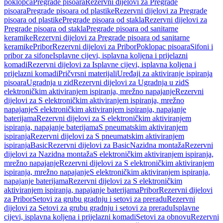
poklopca
Pregrade pisoara
Rezervni dijelovi za Pregrade
pisoara
Pregrade pisoara od plastike
Rezervni dijelovi za Pregrade
pisoara od plastike
Pregrade pisoara od stakla
Rezervni dijelovi za
Pregrade pisoara od stakla
Pregrade pisoara od sanitarne
keramike
Rezervni dijelovi za Pregrade pisoara od sanitarne
keramike
Pribor
Rezervni dijelovi za Pribor
Poklopac pisoara
Sifoni i
pribor za sifone
Isplavne cijevi, isplavna koljena i prijelazni
komadi
Rezervni dijelovi za Isplavne cijevi, isplavna koljena i
prijelazni komadi
Pričvrsni materijali
Uređaji za aktiviranje ispiranja
pisoara
Ugradnja u zid
Rezervni dijelovi za Ugradnja u zid
S
elektroničkim aktiviranjem ispiranja, mrežno napajanje
Rezervni
dijelovi za S elektroničkim aktiviranjem ispiranja, mrežno
napajanje
S elektroničkim aktiviranjem ispiranja, napajanje
baterijama
Rezervni dijelovi za S elektroničkim aktiviranjem
ispiranja, napajanje baterijama
S pneumatskim aktiviranjem
ispiranja
Rezervni dijelovi za S pneumatskim aktiviranjem
ispiranja
Basic
Rezervni dijelovi za Basic
Nazidna montaža
Rezervni
dijelovi za Nazidna montaža
S elektroničkim aktiviranjem ispiranja,
mrežno napajanje
Rezervni dijelovi za S elektroničkim aktiviranjem
ispiranja, mrežno napajanje
S elektroničkim aktiviranjem ispiranja,
napajanje baterijama
Rezervni dijelovi za S elektroničkim
aktiviranjem ispiranja, napajanje baterijama
Pribor
Rezervni dijelovi
za Pribor
Setovi za grubu gradnju i setovi za preradu
Rezervni
dijelovi za Setovi za grubu gradnju i setovi za preradu
Isplavne
cijevi, isplavna koljena i prijelazni komadi
Setovi za obnovu
Rezervni