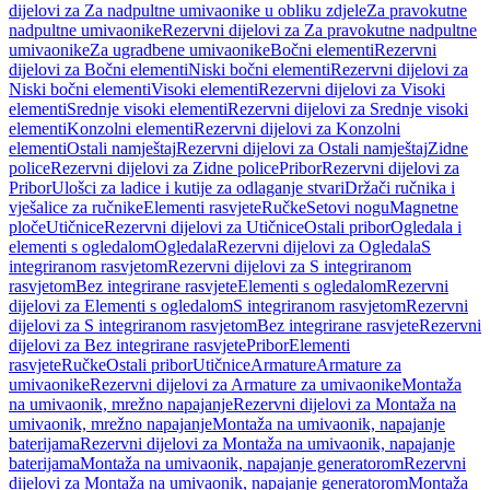
dijelovi za Za nadpultne umivaonike u obliku zdjele
Za pravokutne
nadpultne umivaonike
Rezervni dijelovi za Za pravokutne nadpultne
umivaonike
Za ugradbene umivaonike
Bočni elementi
Rezervni
dijelovi za Bočni elementi
Niski bočni elementi
Rezervni dijelovi za
Niski bočni elementi
Visoki elementi
Rezervni dijelovi za Visoki
elementi
Srednje visoki elementi
Rezervni dijelovi za Srednje visoki
elementi
Konzolni elementi
Rezervni dijelovi za Konzolni
elementi
Ostali namještaj
Rezervni dijelovi za Ostali namještaj
Zidne
police
Rezervni dijelovi za Zidne police
Pribor
Rezervni dijelovi za
Pribor
Ulošci za ladice i kutije za odlaganje stvari
Držači ručnika i
vješalice za ručnike
Elementi rasvjete
Ručke
Setovi nogu
Magnetne
ploče
Utičnice
Rezervni dijelovi za Utičnice
Ostali pribor
Ogledala i
elementi s ogledalom
Ogledala
Rezervni dijelovi za Ogledala
S
integriranom rasvjetom
Rezervni dijelovi za S integriranom
rasvjetom
Bez integrirane rasvjete
Elementi s ogledalom
Rezervni
dijelovi za Elementi s ogledalom
S integriranom rasvjetom
Rezervni
dijelovi za S integriranom rasvjetom
Bez integrirane rasvjete
Rezervni
dijelovi za Bez integrirane rasvjete
Pribor
Elementi
rasvjete
Ručke
Ostali pribor
Utičnice
Armature
Armature za
umivaonike
Rezervni dijelovi za Armature za umivaonike
Montaža
na umivaonik, mrežno napajanje
Rezervni dijelovi za Montaža na
umivaonik, mrežno napajanje
Montaža na umivaonik, napajanje
baterijama
Rezervni dijelovi za Montaža na umivaonik, napajanje
baterijama
Montaža na umivaonik, napajanje generatorom
Rezervni
dijelovi za Montaža na umivaonik, napajanje generatorom
Montaža