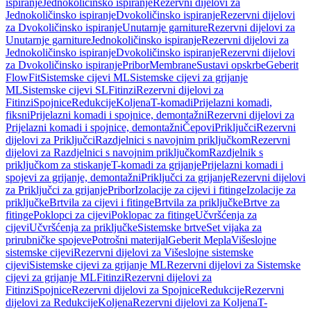
ispiranje
Jednokoličinsko ispiranje
Rezervni dijelovi za
Jednokoličinsko ispiranje
Dvokoličinsko ispiranje
Rezervni dijelovi
za Dvokoličinsko ispiranje
Unutarnje garniture
Rezervni dijelovi za
Unutarnje garniture
Jednokoličinsko ispiranje
Rezervni dijelovi za
Jednokoličinsko ispiranje
Dvokoličinsko ispiranje
Rezervni dijelovi
za Dvokoličinsko ispiranje
Pribor
Membrane
Sustavi opskrbe
Geberit
FlowFit
Sistemske cijevi ML
Sistemske cijevi za grijanje
ML
Sistemske cijevi SL
Fitinzi
Rezervni dijelovi za
Fitinzi
Spojnice
Redukcije
Koljena
T-komadi
Prijelazni komadi,
fiksni
Prijelazni komadi i spojnice, demontažni
Rezervni dijelovi za
Prijelazni komadi i spojnice, demontažni
Čepovi
Priključci
Rezervni
dijelovi za Priključci
Razdjelnici s navojnim priključkom
Rezervni
dijelovi za Razdjelnici s navojnim priključkom
Razdjelnik s
priključkom za stiskanje
T-komadi za grijanje
Prijelazni komadi i
spojevi za grijanje, demontažni
Priključci za grijanje
Rezervni dijelovi
za Priključci za grijanje
Pribor
Izolacije za cijevi i fitinge
Izolacije za
priključke
Brtvila za cijevi i fitinge
Brtvila za priključke
Brtve za
fitinge
Poklopci za cijevi
Poklopac za fitinge
Učvršćenja za
cijevi
Učvršćenja za priključke
Sistemske brtve
Set vijaka za
prirubničke spojeve
Potrošni materijal
Geberit Mepla
Višeslojne
sistemske cijevi
Rezervni dijelovi za Višeslojne sistemske
cijevi
Sistemske cijevi za grijanje ML
Rezervni dijelovi za Sistemske
cijevi za grijanje ML
Fitinzi
Rezervni dijelovi za
Fitinzi
Spojnice
Rezervni dijelovi za Spojnice
Redukcije
Rezervni
dijelovi za Redukcije
Koljena
Rezervni dijelovi za Koljena
T-