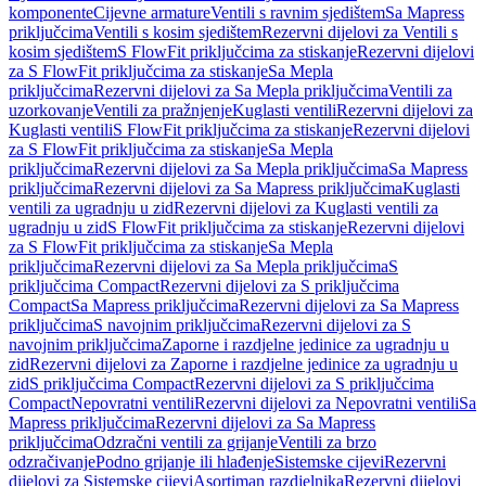
komponente
Cijevne armature
Ventili s ravnim sjedištem
Sa Mapress
priključcima
Ventili s kosim sjedištem
Rezervni dijelovi za Ventili s
kosim sjedištem
S FlowFit priključcima za stiskanje
Rezervni dijelovi
za S FlowFit priključcima za stiskanje
Sa Mepla
priključcima
Rezervni dijelovi za Sa Mepla priključcima
Ventili za
uzorkovanje
Ventili za pražnjenje
Kuglasti ventili
Rezervni dijelovi za
Kuglasti ventili
S FlowFit priključcima za stiskanje
Rezervni dijelovi
za S FlowFit priključcima za stiskanje
Sa Mepla
priključcima
Rezervni dijelovi za Sa Mepla priključcima
Sa Mapress
priključcima
Rezervni dijelovi za Sa Mapress priključcima
Kuglasti
ventili za ugradnju u zid
Rezervni dijelovi za Kuglasti ventili za
ugradnju u zid
S FlowFit priključcima za stiskanje
Rezervni dijelovi
za S FlowFit priključcima za stiskanje
Sa Mepla
priključcima
Rezervni dijelovi za Sa Mepla priključcima
S
priključcima Compact
Rezervni dijelovi za S priključcima
Compact
Sa Mapress priključcima
Rezervni dijelovi za Sa Mapress
priključcima
S navojnim priključcima
Rezervni dijelovi za S
navojnim priključcima
Zaporne i razdjelne jedinice za ugradnju u
zid
Rezervni dijelovi za Zaporne i razdjelne jedinice za ugradnju u
zid
S priključcima Compact
Rezervni dijelovi za S priključcima
Compact
Nepovratni ventili
Rezervni dijelovi za Nepovratni ventili
Sa
Mapress priključcima
Rezervni dijelovi za Sa Mapress
priključcima
Odzračni ventili za grijanje
Ventili za brzo
odzračivanje
Podno grijanje ili hlađenje
Sistemske cijevi
Rezervni
dijelovi za Sistemske cijevi
Asortiman razdjelnika
Rezervni dijelovi