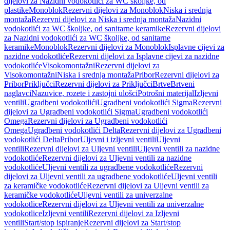
dijelovi za Nazidni vodokotlići za WC školjke, od
plastike
Monoblok
Rezervni dijelovi za Monoblok
Niska i srednja
montaža
Rezervni dijelovi za Niska i srednja montaža
Nazidni
vodokotlići za WC školjke, od sanitarne keramike
Rezervni dijelovi
za Nazidni vodokotlići za WC školjke, od sanitarne
keramike
Monoblok
Rezervni dijelovi za Monoblok
Isplavne cijevi za
nazidne vodokotliće
Rezervni dijelovi za Isplavne cijevi za nazidne
vodokotliće
Visokomontažni
Rezervni dijelovi za
Visokomontažni
Niska i srednja montaža
Pribor
Rezervni dijelovi za
Pribor
Priključci
Rezervni dijelovi za Priključci
Brtve
Brtveni
naglavci
Nazuvice, rozete i zastojni ulošci
Potrošni materijal
Izljevni
ventili
Ugradbeni vodokotlići
Ugradbeni vodokotlići Sigma
Rezervni
dijelovi za Ugradbeni vodokotlići Sigma
Ugradbeni vodokotlići
Omega
Rezervni dijelovi za Ugradbeni vodokotlići
Omega
Ugradbeni vodokotlići Delta
Rezervni dijelovi za Ugradbeni
vodokotlići Delta
Pribor
Uljevni i izljevni ventili
Uljevni
ventili
Rezervni dijelovi za Uljevni ventili
Uljevni ventili za nazidne
vodokotliće
Rezervni dijelovi za Uljevni ventili za nazidne
vodokotliće
Uljevni ventili za ugradbene vodokotliće
Rezervni
dijelovi za Uljevni ventili za ugradbene vodokotliće
Uljevni ventili
za keramičke vodokotliće
Rezervni dijelovi za Uljevni ventili za
keramičke vodokotliće
Uljevni ventili za univerzalne
vodokotlice
Rezervni dijelovi za Uljevni ventili za univerzalne
vodokotlice
Izljevni ventili
Rezervni dijelovi za Izljevni
ventili
Start/stop ispiranje
Rezervni dijelovi za Start/stop