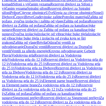
komadi
Sifoni s vijčanim vezama
Rezervni dijelovi za Sifoni s
vijčanim vezama
Spiralni sifoni
Rezervni dijelovi za Spiralni
sifoni
Pribor
Cijevne obujmice
Učvršćenja za cijevne obujmice
Noseći
žljebovi
Čepovi
Brtve
Građevinske zaštite
Potrošni materijal
Zaštita od
požara, zvučna izolacija i zaštita od vlage
Zaštita od požara
Rezervni
dijelovi za Zaštita od požara
Zaštita od požara za kanalizacijske
sustave
Rezervni dijelovi za Zaštita od požara za kanalizacijske
sustave
Zvučna izolacija
Izolacije od vibracijske buke tijela
Izolacije
od vibracijske buke tijela i izolacija od zvuka koja se širi
zrakom
Zaštita od vlage
Brtvila
Odzračni ventili za
odvodnjavanje
Dozračni ventili
Rezervni dijelovi za Dozračni
ventili
Ventili za uštedu energije
Krovno odvodnjavanje Geberit
Pluvia
Vodolovna grla
Rezervni dijelovi za Vodolovna
grla
Vodolovna grla do 12 l/s
Rezervni dijelovi za Vodolovna grla do
12 l/s
Vodolovna grla do 25 l/s
Rezervni dijelovi za Vodolovna grla
do 25 l/s
Vodolovna grla za žljebove
Rezervni dijelovi za Vodolovna
grla za žljebove
Vodolovna grla do 12 l/s
Rezervni dijelovi za
Vodolovna grla do 12 l/s
Vodolovna grla do 25 l/s
Rezervni dijelovi
za Vodolovna grla do 25 l/s
Elementi parne brane
Rezervni dijelovi
za Elementi parne brane
Za vodolovna grla do 12 l/s
Rezervni
dijelovi za Za vodolovna grla do 12 l/s
Za vodolovna grla do 25
l/s
Zaštita od požara
Zaštita od požara za kanalizacijske
sustave
Sigurnosni preljevi
Rezervni dijelovi za Sigurnosni preljevi
Za
vodolovna grla do 12 l/s
Rezervni dijelovi za Za vodolovna grla do