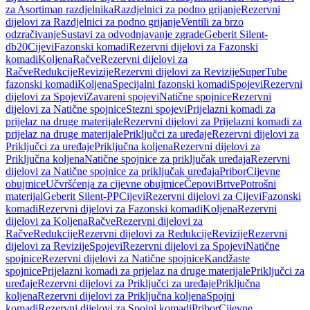
za Asortiman razdjelnika
Razdjelnici za podno grijanje
Rezervni
dijelovi za Razdjelnici za podno grijanje
Ventili za brzo
odzračivanje
Sustavi za odvodnjavanje zgrade
Geberit Silent-
db20
Cijevi
Fazonski komadi
Rezervni dijelovi za Fazonski
komadi
Koljena
Račve
Rezervni dijelovi za
Račve
Redukcije
Revizije
Rezervni dijelovi za Revizije
SuperTube
fazonski komadi
Koljena
Specijalni fazonski komadi
Spojevi
Rezervni
dijelovi za Spojevi
Zavareni spojevi
Natične spojnice
Rezervni
dijelovi za Natične spojnice
Stezni spojevi
Prijelazni komadi za
prijelaz na druge materijale
Rezervni dijelovi za Prijelazni komadi za
prijelaz na druge materijale
Priključci za uređaje
Rezervni dijelovi za
Priključci za uređaje
Priključna koljena
Rezervni dijelovi za
Priključna koljena
Natične spojnice za priključak uređaja
Rezervni
dijelovi za Natične spojnice za priključak uređaja
Pribor
Cijevne
obujmice
Učvršćenja za cijevne obujmice
Čepovi
Brtve
Potrošni
materijal
Geberit Silent-PP
Cijevi
Rezervni dijelovi za Cijevi
Fazonski
komadi
Rezervni dijelovi za Fazonski komadi
Koljena
Rezervni
dijelovi za Koljena
Račve
Rezervni dijelovi za
Račve
Redukcije
Rezervni dijelovi za Redukcije
Revizije
Rezervni
dijelovi za Revizije
Spojevi
Rezervni dijelovi za Spojevi
Natične
spojnice
Rezervni dijelovi za Natične spojnice
Kandžaste
spojnice
Prijelazni komadi za prijelaz na druge materijale
Priključci za
uređaje
Rezervni dijelovi za Priključci za uređaje
Priključna
koljena
Rezervni dijelovi za Priključna koljena
Spojni
komadi
Rezervni dijelovi za Spojni komadi
Pribor
Cijevne