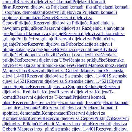
komadi
Rezervni dijelovi za T-komadi
Prijelazni komadi,
fiksni
Rezervni dijelovi za Prijelazni komadi, fiksni
Prijelazni komadi
i spojnice, demontažni
Rezervni dijelovi za Prijelazni komadi i
spojnice, demontažni
Čepovi
Rezervni dijelovi za
Čepovi
Priključci
Rezervni dijelovi za Priključci
Razdjelnici s
navojnim priključkom
Rezervni dijelovi za Razdjelnici s navojnim
priključkom
T-komadi za grijanje
Rezervni dijelovi za T-komadi za
grijanje
Priključci za grijanje
Rezervni dijelovi za Priključci za
grijanje
Pribor
Rezervni dijelovi za Pribor
Izolacije za cijevi i
fitinge
Izolacije za priključke
Brtvila za cijevi i fitinge
Brtvila za
priključke
Poklopci za cijevi
Učvršćenja za cijevi
Učvršćenja za
priključke
Rezervni dijelovi za Učvršćenja za priključke
Sistemske
brtve
Set vijaka za prirubničke spojeve
Geberit Mapress inox
Geberit
Mapress inox
Rezervni dijelovi za Geberit Mapress inox
Sistemske
cijevi 1.4401
Rezervni dijelovi za Sistemske cijevi 1.4401
Sistemske
cijevi 1.4521
Rezervni dijelovi za Sistemske cijevi 1.4521
Cijevni
umeci
Spojnice
Rezervni dijelovi za Spojnice
Redukcije
Rezervni
dijelovi za Redukcije
Koljena
Rezervni dijelovi za Koljena
T-
komadi
Rezervni dijelovi za T-komadi
Prijelazni komadi,
fiksni
Rezervni dijelovi za Prijelazni komadi, fiksni
Prijelazni komadi
i spojnice, demontažni
Rezervni dijelovi za Prijelazni komadi i
spojnice, demontažni
Kompenzatori
Rezervni dijelovi za
Kompenzatori
Čepovi
Rezervni dijelovi za Čepovi
Priključci
Rezervni
dijelovi za Priključci
Geberit Mapress inox, plin
Rezervni dijelovi za
Geberit Mapress inox, plin
Sistemske cijevi 1.4401
Rezervni dijelovi