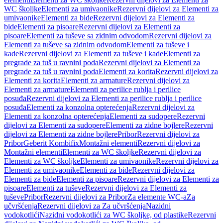
WC školjke
Elementi za umivaonike
Rezervni dijelovi za Elementi za
umivaonike
Elementi za bide
Rezervni dijelovi za Elementi za
bide
Elementi za pisoare
Rezervni dijelovi za Elementi za
pisoare
Elementi za tuševe sa zidnim odvodom
Rezervni dijelovi za
Elementi za tuševe sa zidnim odvodom
Elementi za tuševe i
kade
Rezervni dijelovi za Elementi za tuševe i kade
Elementi za
pregrade za tuš u ravnini poda
Rezervni dijelovi za Elementi za
pregrade za tuš u ravnini poda
Elementi za korita
Rezervni dijelovi za
Elementi za korita
Elementi za armature
Rezervni dijelovi za
Elementi za armature
Elementi za perilice rublja i perilice
posuđa
Rezervni dijelovi za Elementi za perilice rublja i perilice
posuđa
Elementi za konzolna opterećenja
Rezervni dijelovi za
Elementi za konzolna opterećenja
Elementi za sudopere
Rezervni
dijelovi za Elementi za sudopere
Elementi za zidne bojlere
Rezervni
dijelovi za Elementi za zidne bojlere
Pribor
Rezervni dijelovi za
Pribor
Geberit Kombifix
Montažni elementi
Rezervni dijelovi za
Montažni elementi
Elementi za WC školjke
Rezervni dijelovi za
Elementi za WC školjke
Elementi za umivaonike
Rezervni dijelovi za
Elementi za umivaonike
Elementi za bide
Rezervni dijelovi za
Elementi za bide
Elementi za pisoare
Rezervni dijelovi za Elementi za
pisoare
Elementi za tuševe
Rezervni dijelovi za Elementi za
tuševe
Pribor
Rezervni dijelovi za Pribor
Za elemente WC-a
Za
učvršćenja
Rezervni dijelovi za Za učvršćenja
Nazidni
vodokotlići
Nazidni vodokotlići za WC školjke, od plastike
Rezervni