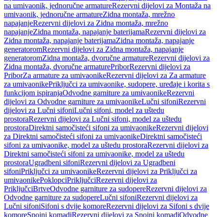
na umivaonik, jednoručne armature
Rezervni dijelovi za Montaža na
umivaonik, jednoručne armature
Zidna montaža, mrežno
napajanje
Rezervni dijelovi za Zidna montaža, mrežno
napajanje
Zidna montaža, napajanje baterijama
Rezervni dijelovi za
Zidna montaža, napajanje baterijama
Zidna montaža, napajanje
generatorom
Rezervni dijelovi za Zidna montaža, napajanje
generatorom
Zidna montaža, dvoručne armature
Rezervni dijelovi za
Zidna montaža, dvoručne armature
Pribor
Rezervni dijelovi za
Pribor
Za armature za umivaonike
Rezervni dijelovi za Za armature
za umivaonike
Priključci za umivaonike, sudopere, uređaje i korita s
funkcijom ispiranja
Odvodne garniture za umivaonike
Rezervni
dijelovi za Odvodne garniture za umivaonike
Lučni sifoni
Rezervni
dijelovi za Lučni sifoni
Lučni sifoni, model za uštedu
prostora
Rezervni dijelovi za Lučni sifoni, model za uštedu
prostora
Direktni samočisteći sifoni za umivaonike
Rezervni dijelovi
za Direktni samočisteći sifoni za umivaonike
Direktni samočisteći
sifoni za umivaonike, model za uštedu prostora
Rezervni dijelovi za
Direktni samočisteći sifoni za umivaonike, model za uštedu
prostora
Ugradbeni sifoni
Rezervni dijelovi za Ugradbeni
sifoni
Priključci za umivaonike
Rezervni dijelovi za Priključci za
umivaonike
Poklopci
Priključci
Rezervni dijelovi za
Priključci
Brtve
Odvodne garniture za sudopere
Rezervni dijelovi za
Odvodne garniture za sudopere
Lučni sifoni
Rezervni dijelovi za
Lučni sifoni
Sifoni s dvije komore
Rezervni dijelovi za Sifoni s dvije
komore
Spojni komadi
Rezervni dijelovi za Spojni komadi
Odvodne