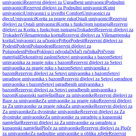
umivaonici
Rezervni dijelovi za Ugradbeni umivaonici
Podpultni
umivaonici
Rezervni dijelovi za Podpultni umivaonici
Kutni
umivaonici
Umivaonici u izvedbi Comfort
Umivaonici za
djecu
Umivaonici
Korita za pranje ruku
Ostali umivaonici
Rezervni
dijelovi za Ostali umivaonici
Korita s funkcijom ispiranja
Rezervni
dijelovi za Korita s funkcijom ispiranja
Trokaderi
Rezervni dijelovi za
Trokaderi
Višenamjenska korita
Rezervni dijelovi za Višenamjenska
korita
Umivaonici za učionice
Pribor
Podesti
Rezervni dijelovi za
Podesti
Podesti
Polupodesti
Rezervni dijelovi za
Polupodesti
Pribor
Poklopci odvoda
Držači ručnika
Pričvrsni
materijali
Dekorativni zasloni
Setovi umivaonika s bazom
Setovi
umivaonika za pranje ruku s bazom
Rezervni dijelovi za Setovi
umivaonika za pranje ruku s bazom
Setovi umivaonika s
bazom
Rezervni dijelovi za Setovi umivaonika s bazom
Setovi
ugradnog umivaonika s bazom
Rezervni dijelovi za Setovi ugradnog
umivaonika s bazom
Setovi ugradbenih umivaonika s
bazom
Rezervni dijelovi za Setovi ugradbenih umivaonika s
bazom
Kupaonski namještaj
Baze za umivaonike
Rezervni dijelovi za
Baze za umivaonike
Za umivaonike za pranje ruku
Rezervni dijelovi
za Za umivaonike za pranje ruku
Za umivaonike
Rezervni dijelovi za
Za umivaonike
Za dvostruke umivaonike
Rezervni dijelovi za Za
dvostruke umivaonike
Za umivaonike za ugradnju u kupaonski
namještaj
Rezervni dijelovi za Za umivaonike za ugradnju u
kupaonski namještaj
Ploče za umivaonike
Rezervni dijelovi za Ploče
za umivaonike
Za nadpultne umivaonike u obliku zdjele
Rezervni