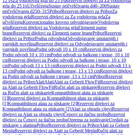
12 l/s
Za vodolovna grla do 25 l/s
Rezervni dijelovi za Za vodolovna
grla do 25 l/s
Učvršćenja
Sustav pričvršćivanja d40–200
Sustav
pričvršćivanja d250–315
Pribor
Rezervni dijelovi za Pribor
Za
vodolovna grla
Rezervni dijelovi za Za vodolovna grla
Za
učvršćenja
Konvencionalno krovno odvodnjavanje
Vodolovna
grla
Rezervni dijelovi za Vodolovna grla
Elementi parne
brane
Rezervni dijelovi za Elementi parne brane
Pribor
Rezervni
dijelovi za Pribor
Podna odvodnja
Odvodnjavanje unutarnjih i
vanjskih površina
Rezervni dijelovi za Odvodnjavanje unutarnjih i
vanjskih površina
Podni odvodi 10 x 10 cm
Rezervni dijelovi za
Podni odvodi 10 x 10 cm
Podni odvodi za balkone i terase, 10 x 10
cm
Rezervni dijelovi za Podni odvodi za balkone i terase, 10 x 10
cm
Podni odvodi 13 x 13 cm
Rezervni dijelovi za Podni odvodi 13 x
13 cm
Podni odvodi za balkone i terase, 13 x 13 cm
Rezervni dijelovi
za Podni odvodi za balkone i terase, 13 x 13 cm
Pribor
Rezervni
dijelovi za Pribor
Alati
Alati
Alati za Geberit FlowFit
Rezervni dijelovi
za Alati za Geberit FlowFit
Ručni alati za stiskanje
Rezervni dijelovi
za Ručni alati za stiskanje
Kompatibilnost alata za stiskanje
[1]
Rezervni dijelovi za Kompatibilnost alata za stiskanje
[1]
Kompatibilnost alata za stiskanje [2]
Rezervni dijelovi za
Kompatibilnost alata za stiskanje [2]
Alati za obradu cijevi
Rezervni
dijelovi za Alati za obradu cijevi
Čepovi za tlačnu probu
Rezervni
dijelovi za Čepovi za tlačnu probu
Oprema za ispitivanje
Uređaji za
stiskanje s alatima
Pribor
Rezervni dijelovi za Pribor
Alati za Geberit
Mepla
Rezervni dijelovi za Alati za Geberit Mepla
Ručni alati za