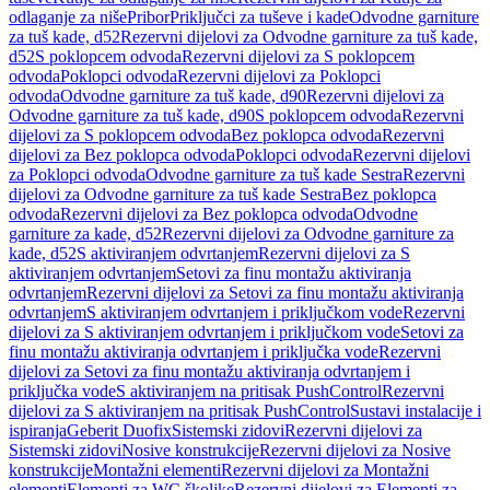
odlaganje za niše
Pribor
Priključci za tuševe i kade
Odvodne garniture
za tuš kade, d52
Rezervni dijelovi za Odvodne garniture za tuš kade,
d52
S poklopcem odvoda
Rezervni dijelovi za S poklopcem
odvoda
Poklopci odvoda
Rezervni dijelovi za Poklopci
odvoda
Odvodne garniture za tuš kade, d90
Rezervni dijelovi za
Odvodne garniture za tuš kade, d90
S poklopcem odvoda
Rezervni
dijelovi za S poklopcem odvoda
Bez poklopca odvoda
Rezervni
dijelovi za Bez poklopca odvoda
Poklopci odvoda
Rezervni dijelovi
za Poklopci odvoda
Odvodne garniture za tuš kade Sestra
Rezervni
dijelovi za Odvodne garniture za tuš kade Sestra
Bez poklopca
odvoda
Rezervni dijelovi za Bez poklopca odvoda
Odvodne
garniture za kade, d52
Rezervni dijelovi za Odvodne garniture za
kade, d52
S aktiviranjem odvrtanjem
Rezervni dijelovi za S
aktiviranjem odvrtanjem
Setovi za finu montažu aktiviranja
odvrtanjem
Rezervni dijelovi za Setovi za finu montažu aktiviranja
odvrtanjem
S aktiviranjem odvrtanjem i priključkom vode
Rezervni
dijelovi za S aktiviranjem odvrtanjem i priključkom vode
Setovi za
finu montažu aktiviranja odvrtanjem i priključka vode
Rezervni
dijelovi za Setovi za finu montažu aktiviranja odvrtanjem i
priključka vode
S aktiviranjem na pritisak PushControl
Rezervni
dijelovi za S aktiviranjem na pritisak PushControl
Sustavi instalacije i
ispiranja
Geberit Duofix
Sistemski zidovi
Rezervni dijelovi za
Sistemski zidovi
Nosive konstrukcije
Rezervni dijelovi za Nosive
konstrukcije
Montažni elementi
Rezervni dijelovi za Montažni
elementi
Elementi za WC školjke
Rezervni dijelovi za Elementi za