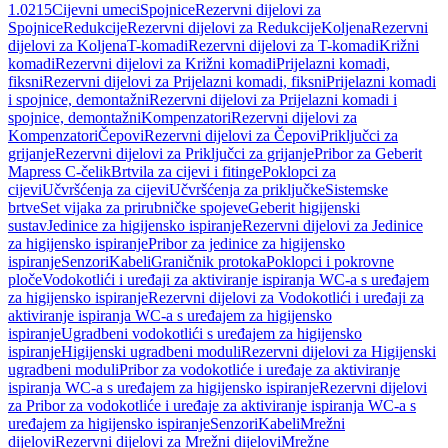
1.0215
Cijevni umeci
Spojnice
Rezervni dijelovi za
Spojnice
Redukcije
Rezervni dijelovi za Redukcije
Koljena
Rezervni
dijelovi za Koljena
T-komadi
Rezervni dijelovi za T-komadi
Križni
komadi
Rezervni dijelovi za Križni komadi
Prijelazni komadi,
fiksni
Rezervni dijelovi za Prijelazni komadi, fiksni
Prijelazni komadi
i spojnice, demontažni
Rezervni dijelovi za Prijelazni komadi i
spojnice, demontažni
Kompenzatori
Rezervni dijelovi za
Kompenzatori
Čepovi
Rezervni dijelovi za Čepovi
Priključci za
grijanje
Rezervni dijelovi za Priključci za grijanje
Pribor za Geberit
Mapress C-čelik
Brtvila za cijevi i fitinge
Poklopci za
cijevi
Učvršćenja za cijevi
Učvršćenja za priključke
Sistemske
brtve
Set vijaka za prirubničke spojeve
Geberit higijenski
sustav
Jedinice za higijensko ispiranje
Rezervni dijelovi za Jedinice
za higijensko ispiranje
Pribor za jedinice za higijensko
ispiranje
Senzori
Kabeli
Graničnik protoka
Poklopci i pokrovne
ploče
Vodokotlići i uređaji za aktiviranje ispiranja WC-a s uređajem
za higijensko ispiranje
Rezervni dijelovi za Vodokotlići i uređaji za
aktiviranje ispiranja WC-a s uređajem za higijensko
ispiranje
Ugradbeni vodokotlići s uređajem za higijensko
ispiranje
Higijenski ugradbeni moduli
Rezervni dijelovi za Higijenski
ugradbeni moduli
Pribor za vodokotliće i uređaje za aktiviranje
ispiranja WC-a s uređajem za higijensko ispiranje
Rezervni dijelovi
za Pribor za vodokotliće i uređaje za aktiviranje ispiranja WC-a s
uređajem za higijensko ispiranje
Senzori
Kabeli
Mrežni
dijelovi
Rezervni dijelovi za Mrežni dijelovi
Mrežne