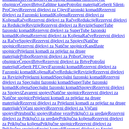
obujmice
Čepovi
Brtve
Zaštitne kape
Potrošni materijal
Geberit Silent-
Pro
Cijevi
Rezervni dijelovi za Cijevi
Fazonski komadi
Rezervni
dijelovi za Fazonski komadi
Koljena
Rezervni dijelovi za
Koljena
Račve
Rezervni dijelovi za Račve
Redukcije
Rezervni dijelovi
za Redukcije
Revizije
Rezervni dijelovi za Revizije
SuperTube
fazonski komadi
Rezervni dijelovi za SuperTube fazonski
komadi
Koljena
Rezervni dijelovi za Koljena
Račve
Rezervni dijelovi
za Račve
Spojevi
Rezervni dijelovi za Spojevi
Natične
spojnice
Rezervni dijelovi za Natične spojnice
Kandžaste
spojnice
Prijelazni komadi za prijelaz na druge
materijale
Pribor
Rezervni dijelovi za Pribor
Cijevne
obujmice
Čepovi
Brtve
Rezervni dijelovi za Brtve
Potrošni
materijal
Geberit PE
Cijevi
Fazonski komadi
Rezervni dijelovi za
Fazonski komadi
Koljena
Račve
Redukcije
Revizije
Rezervni dijelovi
za Revizije
Prijelazni komadi
Specijalni fazonski komadi
Rezervni
dijelovi za Specijalni fazonski komadi
SuperTube fazonski
komadi
Koljena
Specijalni fazonski komadi
Spojevi
Rezervni dijelovi
za Spojevi
Zavareni spojevi
Natične spojnice
Rezervni dijelovi za
Natične spojnice
Prijelazni komadi za prijelaz na druge
materijale
Rezervni dijelovi za Prijelazni komadi za prijelaz na druge
materijale
Vijčani spojevi
Rezervni dijelovi za Vijčani
spojevi
Prirubnički spojevi
Rubne veze
Priključci za uređaje
Rezervni
dijelovi za Priključci za uređaje
Priključna koljena
Rezervni dijelovi
za Priključna koljena
Priključne spojnice
Rezervni dijelovi za
Priključne spojnice
Spojni komadi
Rezervni dijelovi za Spojni