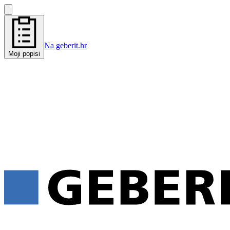
Na geberit.hr
Moji popisi