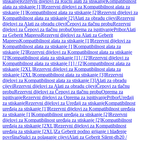
stiskanje
Rezervni dijelovi za Ručni alati za stiskanje
Kompatibilnost
alata za stiskanje [1]
Rezervni dijelovi za Kompatibilnost alata za
stiskanje [1]
Kompatibilnost alata za stiskanje [2]
Rezervni dijelovi za
Kompatibilnost alata za stiskanje [2]
Alati za obradu cijevi
Rezervni
dijelovi za Alati za obradu cijevi
Čepovi za tlačnu probu
Rezervni
dijelovi za Čepovi za tlačnu probu
Oprema za ispitivanje
Pribor
Alati
za Geberit Mapress
Rezervni dijelovi za Alati za Geberit
Mapress
Kompatibilnost alata za stiskanje [1]
Rezervni dijelovi za
Kompatibilnost alata za stiskanje [1]
Kompatibilnost alata za
stiskanje [2]
Rezervni dijelovi za Kompatibilnost alata za stiskanje
[2]
Kompatibilnost alata za stiskanje [1] / [2]
Rezervni dijelovi za
Kompatibilnost alata za stiskanje [1] / [2]
Kompatibilnost alata za
stiskanje [2XL]
Rezervni dijelovi za Kompatibilnost alata za
stiskanje [2XL]
Kompatibilnost alata za stiskanje [3]
Rezervni
dijelovi za Kompatibilnost alata za stiskanje [3]
Alati za obradu
cijevi
Rezervni dijelovi za Alati za obradu cijevi
Čepovi za tlačnu
probu
Rezervni dijelovi za Čepovi za tlačnu probu
Oprema za
ispitivanje
Rezervni dijelovi za Oprema za ispitivanje
Pribor
Uređaji
za stiskanje
Rezervni dijelovi za Uređaji za stiskanje
Kompatibilnost
uređaja za stiskanje [1]
Rezervni dijelovi za Kompatibilnost uređaja
za stiskanje [1]
Kompatibilnost uređaja za stiskanje [2]
Rezervni
dijelovi za Kompatibilnost uređaja za stiskanje [2]
Kompatibilnost
uređaja za stiskanje [2XL]
Rezervni dijelovi za Kompatibilnost
uređaja za stiskanje [2XL]
Za Geberit podno grijanje i hlađenje
površina
Stalci za polaganje cijevi
Alati za Geberit Silent-db20 /