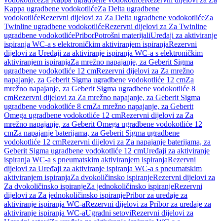
Kappa ugradbene vodokotliće
Za Delta ugradbene
vodokotliće
Rezervni dijelovi za Za Delta ugradbene vodokotliće
Za
Twinline ugradbene vodokotliće
Rezervni dijelovi za Za Twinline
ugradbene vodokotliće
Pribor
Potrošni materijali
Uređaji za aktiviranje
ispiranja WC-a s elektroničkim aktiviranjem ispiranja
Rezervni
dijelovi za Uređaji za aktiviranje ispiranja WC-a s elektroničkim
aktiviranjem ispiranja
Za mrežno napajanje, za Geberit Sigma
ugradbene vodokotliće 12 cm
Rezervni dijelovi za Za mrežno
napajanje, za Geberit Sigma ugradbene vodokotliće 12 cm
Za
mrežno napajanje, za Geberit Sigma ugradbene vodokotliće 8
cm
Rezervni dijelovi za Za mrežno napajanje, za Geberit Sigma
ugradbene vodokotliće 8 cm
Za mrežno napajanje, za Geberit
Omega ugradbene vodokotliće 12 cm
Rezervni dijelovi za Za
mrežno napajanje, za Geberit Omega ugradbene vodokotliće 12
cm
Za napajanje baterijama, za Geberit Sigma ugradbene
vodokotliće 12 cm
Rezervni dijelovi za Za napajanje baterijama, za
Geberit Sigma ugradbene vodokotliće 12 cm
Uređaji za aktiviranje
ispiranja WC-a s pneumatskim aktiviranjem ispiranja
Rezervni
dijelovi za Uređaji za aktiviranje ispiranja WC-a s pneumatskim
aktiviranjem ispiranja
Za dvokoličinsko ispiranje
Rezervni dijelovi za
Za dvokoličinsko ispiranje
Za jednokoličinsko ispiranje
Rezervni
dijelovi za Za jednokoličinsko ispiranje
Pribor za uređaje za
aktiviranje ispiranja WC-a
Rezervni dijelovi za Pribor za uređaje za
aktiviranje ispiranja WC-a
Ugradni setovi
Rezervni dijelovi za