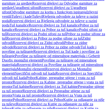
garniture za uređaje
Rezervni dijelovi za Odvodne garniture za
uređaje
Ugradbeni sifoni
Rezervni dijelovi za Ugradbeni
sifoni
Odvodne garniture za korita s funkcijom ispiranja
Izljevni
ventili
Tuševi i kade
Tuševi
Rješenja odvodnje za tuševe u razini
poda
Rezervni dijelovi za Rješenja odvodnje za tuševe u razini
poda
Tuš kanalice
Rezervni dijelovi za Tuš kanalice
Pribor za tuš
kanalice
Rezervni dijelovi za Pribor za tuš kanalice
Podni sifoni za
tuš
Rezervni dijelovi za Podni sifoni za tuš
Pribor za podne sifone za
tuš
Rezervni dijelovi za Pribor za podne sifone za tuš
Zidni
odvodi
Rezervni dijelovi za Zidni odvodi
Pribor za zidne
odvode
Rezervni dijelovi za Pribor za zidne odvode
Tuš kade i
površine za tuširanje
Rezervni dijelovi za Tuš kade i površine za
tuširanje
Površine za tuširanje od mineralnog materijala i Geberit
Duofix montažni elementi
Površine za tuširanje od mineralnog
materijala
Rezervni dijelovi za Površine za tuširanje od mineralnog
materijala
Montažni elementi
Rezervni dijelovi za Montažni
elementi
Specifični odvodi tuš kada
Rezervni dijelovi za Specifični
odvodi tuš kada
Pribor
Kabine, pregradne stijene i vrata za tuš
prostor
Rezervni dijelovi za Kabine, pregradne stijene i vrata za tuš
prostor
Tuš kabine
Rezervni dijelovi za Tuš kabine
Pregradne stijene
za tuš prostor
Rezervni dijelovi za Pregradne stijene za tuš
prostor
Vrata za tuš prostor
Rezervni dijelovi za Vrata za tuš
prostor
Pribor
Rezervni dijelovi za Pribor
Kutije za odlaganje za niše
za tuševe
Rezervni dijelovi za Kutije za odlaganje za niše za
tuševe
Kutije za odlaganje za niše
Rezervni dijelovi za Kutije za