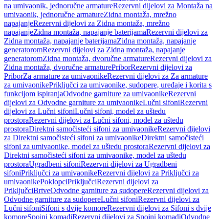
na umivaonik, jednoručne armature
Rezervni dijelovi za Montaža na
umivaonik, jednoručne armature
Zidna montaža, mrežno
napajanje
Rezervni dijelovi za Zidna montaža, mrežno
napajanje
Zidna montaža, napajanje baterijama
Rezervni dijelovi za
Zidna montaža, napajanje baterijama
Zidna montaža, napajanje
generatorom
Rezervni dijelovi za Zidna montaža, napajanje
generatorom
Zidna montaža, dvoručne armature
Rezervni dijelovi za
Zidna montaža, dvoručne armature
Pribor
Rezervni dijelovi za
Pribor
Za armature za umivaonike
Rezervni dijelovi za Za armature
za umivaonike
Priključci za umivaonike, sudopere, uređaje i korita s
funkcijom ispiranja
Odvodne garniture za umivaonike
Rezervni
dijelovi za Odvodne garniture za umivaonike
Lučni sifoni
Rezervni
dijelovi za Lučni sifoni
Lučni sifoni, model za uštedu
prostora
Rezervni dijelovi za Lučni sifoni, model za uštedu
prostora
Direktni samočisteći sifoni za umivaonike
Rezervni dijelovi
za Direktni samočisteći sifoni za umivaonike
Direktni samočisteći
sifoni za umivaonike, model za uštedu prostora
Rezervni dijelovi za
Direktni samočisteći sifoni za umivaonike, model za uštedu
prostora
Ugradbeni sifoni
Rezervni dijelovi za Ugradbeni
sifoni
Priključci za umivaonike
Rezervni dijelovi za Priključci za
umivaonike
Poklopci
Priključci
Rezervni dijelovi za
Priključci
Brtve
Odvodne garniture za sudopere
Rezervni dijelovi za
Odvodne garniture za sudopere
Lučni sifoni
Rezervni dijelovi za
Lučni sifoni
Sifoni s dvije komore
Rezervni dijelovi za Sifoni s dvije
komore
Spojni komadi
Rezervni dijelovi za Spojni komadi
Odvodne