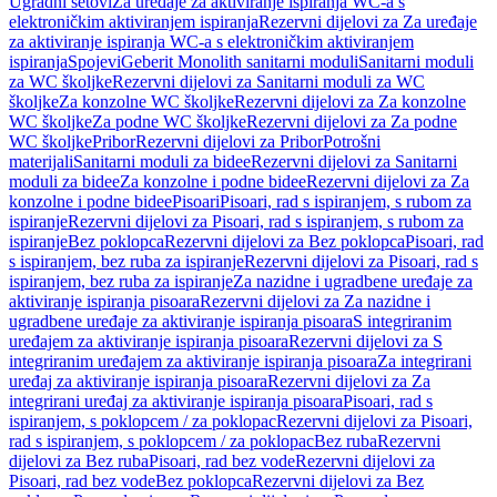
Ugradni setovi
Za uređaje za aktiviranje ispiranja WC-a s
elektroničkim aktiviranjem ispiranja
Rezervni dijelovi za Za uređaje
za aktiviranje ispiranja WC-a s elektroničkim aktiviranjem
ispiranja
Spojevi
Geberit Monolith sanitarni moduli
Sanitarni moduli
za WC školjke
Rezervni dijelovi za Sanitarni moduli za WC
školjke
Za konzolne WC školjke
Rezervni dijelovi za Za konzolne
WC školjke
Za podne WC školjke
Rezervni dijelovi za Za podne
WC školjke
Pribor
Rezervni dijelovi za Pribor
Potrošni
materijali
Sanitarni moduli za bidee
Rezervni dijelovi za Sanitarni
moduli za bidee
Za konzolne i podne bidee
Rezervni dijelovi za Za
konzolne i podne bidee
Pisoari
Pisoari, rad s ispiranjem, s rubom za
ispiranje
Rezervni dijelovi za Pisoari, rad s ispiranjem, s rubom za
ispiranje
Bez poklopca
Rezervni dijelovi za Bez poklopca
Pisoari, rad
s ispiranjem, bez ruba za ispiranje
Rezervni dijelovi za Pisoari, rad s
ispiranjem, bez ruba za ispiranje
Za nazidne i ugradbene uređaje za
aktiviranje ispiranja pisoara
Rezervni dijelovi za Za nazidne i
ugradbene uređaje za aktiviranje ispiranja pisoara
S integriranim
uređajem za aktiviranje ispiranja pisoara
Rezervni dijelovi za S
integriranim uređajem za aktiviranje ispiranja pisoara
Za integrirani
uređaj za aktiviranje ispiranja pisoara
Rezervni dijelovi za Za
integrirani uređaj za aktiviranje ispiranja pisoara
Pisoari, rad s
ispiranjem, s poklopcem / za poklopac
Rezervni dijelovi za Pisoari,
rad s ispiranjem, s poklopcem / za poklopac
Bez ruba
Rezervni
dijelovi za Bez ruba
Pisoari, rad bez vode
Rezervni dijelovi za
Pisoari, rad bez vode
Bez poklopca
Rezervni dijelovi za Bez