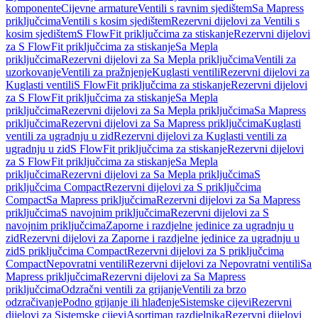
komponente
Cijevne armature
Ventili s ravnim sjedištem
Sa Mapress
priključcima
Ventili s kosim sjedištem
Rezervni dijelovi za Ventili s
kosim sjedištem
S FlowFit priključcima za stiskanje
Rezervni dijelovi
za S FlowFit priključcima za stiskanje
Sa Mepla
priključcima
Rezervni dijelovi za Sa Mepla priključcima
Ventili za
uzorkovanje
Ventili za pražnjenje
Kuglasti ventili
Rezervni dijelovi za
Kuglasti ventili
S FlowFit priključcima za stiskanje
Rezervni dijelovi
za S FlowFit priključcima za stiskanje
Sa Mepla
priključcima
Rezervni dijelovi za Sa Mepla priključcima
Sa Mapress
priključcima
Rezervni dijelovi za Sa Mapress priključcima
Kuglasti
ventili za ugradnju u zid
Rezervni dijelovi za Kuglasti ventili za
ugradnju u zid
S FlowFit priključcima za stiskanje
Rezervni dijelovi
za S FlowFit priključcima za stiskanje
Sa Mepla
priključcima
Rezervni dijelovi za Sa Mepla priključcima
S
priključcima Compact
Rezervni dijelovi za S priključcima
Compact
Sa Mapress priključcima
Rezervni dijelovi za Sa Mapress
priključcima
S navojnim priključcima
Rezervni dijelovi za S
navojnim priključcima
Zaporne i razdjelne jedinice za ugradnju u
zid
Rezervni dijelovi za Zaporne i razdjelne jedinice za ugradnju u
zid
S priključcima Compact
Rezervni dijelovi za S priključcima
Compact
Nepovratni ventili
Rezervni dijelovi za Nepovratni ventili
Sa
Mapress priključcima
Rezervni dijelovi za Sa Mapress
priključcima
Odzračni ventili za grijanje
Ventili za brzo
odzračivanje
Podno grijanje ili hlađenje
Sistemske cijevi
Rezervni
dijelovi za Sistemske cijevi
Asortiman razdjelnika
Rezervni dijelovi