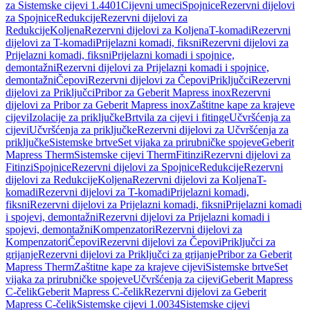
za Sistemske cijevi 1.4401
Cijevni umeci
Spojnice
Rezervni dijelovi
za Spojnice
Redukcije
Rezervni dijelovi za
Redukcije
Koljena
Rezervni dijelovi za Koljena
T-komadi
Rezervni
dijelovi za T-komadi
Prijelazni komadi, fiksni
Rezervni dijelovi za
Prijelazni komadi, fiksni
Prijelazni komadi i spojnice,
demontažni
Rezervni dijelovi za Prijelazni komadi i spojnice,
demontažni
Čepovi
Rezervni dijelovi za Čepovi
Priključci
Rezervni
dijelovi za Priključci
Pribor za Geberit Mapress inox
Rezervni
dijelovi za Pribor za Geberit Mapress inox
Zaštitne kape za krajeve
cijevi
Izolacije za priključke
Brtvila za cijevi i fitinge
Učvršćenja za
cijevi
Učvršćenja za priključke
Rezervni dijelovi za Učvršćenja za
priključke
Sistemske brtve
Set vijaka za prirubničke spojeve
Geberit
Mapress Therm
Sistemske cijevi Therm
Fitinzi
Rezervni dijelovi za
Fitinzi
Spojnice
Rezervni dijelovi za Spojnice
Redukcije
Rezervni
dijelovi za Redukcije
Koljena
Rezervni dijelovi za Koljena
T-
komadi
Rezervni dijelovi za T-komadi
Prijelazni komadi,
fiksni
Rezervni dijelovi za Prijelazni komadi, fiksni
Prijelazni komadi
i spojevi, demontažni
Rezervni dijelovi za Prijelazni komadi i
spojevi, demontažni
Kompenzatori
Rezervni dijelovi za
Kompenzatori
Čepovi
Rezervni dijelovi za Čepovi
Priključci za
grijanje
Rezervni dijelovi za Priključci za grijanje
Pribor za Geberit
Mapress Therm
Zaštitne kape za krajeve cijevi
Sistemske brtve
Set
vijaka za prirubničke spojeve
Učvršćenja za cijevi
Geberit Mapress
C-čelik
Geberit Mapress C-čelik
Rezervni dijelovi za Geberit
Mapress C-čelik
Sistemske cijevi 1.0034
Sistemske cijevi