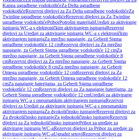
Kappa ugradbene vodokotliće
Za Delta ugradbene
vodokotliće
Rezervni dijelovi za Za Delta ugradbene vodokotliće
Za
Twinline ugradbene vodokotliće
Rezervni dijelovi za Za Twinline
ugradbene vodokotliće
Pribor
Potrošni materijali
Uređaji za aktiviranje
ispiranja WC-a s elektroničkim aktiviranjem ispiranja
Rezervni
dijelovi za Uređaji za aktiviranje ispiranja WC-a s elektroničkim
aktiviranjem ispiranja
Za mrežno napajanje, za Geberit Sigma
ugradbene vodokotliće 12 cm
Rezervni dijelovi za Za mrežno
napajanje, za Geberit Sigma ugradbene vodokotliće 12 cm
Za
mrežno napajanje, za Geberit Sigma ugradbene vodokotliće 8
cm
Rezervni dijelovi za Za mrežno napajanje, za Geberit Sigma
ugradbene vodokotliće 8 cm
Za mrežno napajanje, za Geberit
Omega ugradbene vodokotliće 12 cm
Rezervni dijelovi za Za
mrežno napajanje, za Geberit Omega ugradbene vodokotliće 12
cm
Za napajanje baterijama, za Geberit Sigma ugradbene
vodokotliće 12 cm
Rezervni dijelovi za Za napajanje baterijama, za
Geberit Sigma ugradbene vodokotliće 12 cm
Uređaji za aktiviranje
ispiranja WC-a s pneumatskim aktiviranjem ispiranja
Rezervni
dijelovi za Uređaji za aktiviranje ispiranja WC-a s pneumatskim
aktiviranjem ispiranja
Za dvokoličinsko ispiranje
Rezervni dijelovi za
Za dvokoličinsko ispiranje
Za jednokoličinsko ispiranje
Rezervni
dijelovi za Za jednokoličinsko ispiranje
Pribor za uređaje za
aktiviranje ispiranja WC-a
Rezervni dijelovi za Pribor za uređaje za
aktiviranje ispiranja WC-a
Ugradni setovi
Rezervni dijelovi za