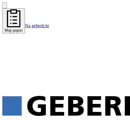
Na geberit.hr
Moji popisi