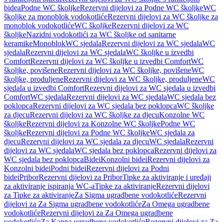
bidea
Podne WC školjke
Rezervni dijelovi za Podne WC školjke
WC
školjke za monoblok vodokotliće
Rezervni dijelovi za WC školjke za
monoblok vodokotliće
WC školjke
Rezervni dijelovi za WC
školjke
Nazidni vodokotlići za WC školjke od sanitarne
keramike
Monoblok
WC sjedala
Rezervni dijelovi za WC sjedala
WC
sjedala
Rezervni dijelovi za WC sjedala
WC školjke u izvedbi
Comfort
Rezervni dijelovi za WC školjke u izvedbi Comfort
WC
školjke, povišene
Rezervni dijelovi za WC školjke, povišene
WC
školjke, produljene
Rezervni dijelovi za WC školjke, produljene
WC
sjedala u izvedbi Comfort
Rezervni dijelovi za WC sjedala u izvedbi
Comfort
WC sjedala
Rezervni dijelovi za WC sjedala
WC sjedala bez
poklopca
Rezervni dijelovi za WC sjedala bez poklopca
WC školjke
za djecu
Rezervni dijelovi za WC školjke za djecu
Konzolne WC
školjke
Rezervni dijelovi za Konzolne WC školjke
Podne WC
školjke
Rezervni dijelovi za Podne WC školjke
WC sjedala za
djecu
Rezervni dijelovi za WC sjedala za djecu
WC sjedala
Rezervni
dijelovi za WC sjedala
WC sjedala bez poklopca
Rezervni dijelovi za
WC sjedala bez poklopca
Bidei
Konzolni bidei
Rezervni dijelovi za
Konzolni bidei
Podni bidei
Rezervni dijelovi za Podni
bidei
Pribor
Rezervni dijelovi za Pribor
Tipke za aktiviranje i uređaji
za aktiviranje ispiranja WC-a
Tipke za aktiviranje
Rezervni dijelovi
za Tipke za aktiviranje
Za Sigma ugradbene vodokotliće
Rezervni
dijelovi za Za Sigma ugradbene vodokotliće
Za Omega ugradbene
vodokotliće
Rezervni dijelovi za Za Omega ugradbene
vodokotliće
Za Kappa ugradbene vodokotliće
Rezervni dijelovi za Za