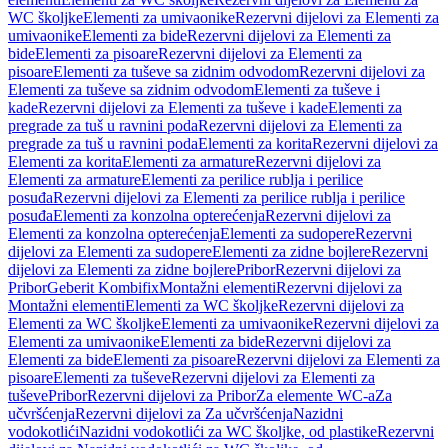
WC školjke
Elementi za umivaonike
Rezervni dijelovi za Elementi za
umivaonike
Elementi za bide
Rezervni dijelovi za Elementi za
bide
Elementi za pisoare
Rezervni dijelovi za Elementi za
pisoare
Elementi za tuševe sa zidnim odvodom
Rezervni dijelovi za
Elementi za tuševe sa zidnim odvodom
Elementi za tuševe i
kade
Rezervni dijelovi za Elementi za tuševe i kade
Elementi za
pregrade za tuš u ravnini poda
Rezervni dijelovi za Elementi za
pregrade za tuš u ravnini poda
Elementi za korita
Rezervni dijelovi za
Elementi za korita
Elementi za armature
Rezervni dijelovi za
Elementi za armature
Elementi za perilice rublja i perilice
posuđa
Rezervni dijelovi za Elementi za perilice rublja i perilice
posuđa
Elementi za konzolna opterećenja
Rezervni dijelovi za
Elementi za konzolna opterećenja
Elementi za sudopere
Rezervni
dijelovi za Elementi za sudopere
Elementi za zidne bojlere
Rezervni
dijelovi za Elementi za zidne bojlere
Pribor
Rezervni dijelovi za
Pribor
Geberit Kombifix
Montažni elementi
Rezervni dijelovi za
Montažni elementi
Elementi za WC školjke
Rezervni dijelovi za
Elementi za WC školjke
Elementi za umivaonike
Rezervni dijelovi za
Elementi za umivaonike
Elementi za bide
Rezervni dijelovi za
Elementi za bide
Elementi za pisoare
Rezervni dijelovi za Elementi za
pisoare
Elementi za tuševe
Rezervni dijelovi za Elementi za
tuševe
Pribor
Rezervni dijelovi za Pribor
Za elemente WC-a
Za
učvršćenja
Rezervni dijelovi za Za učvršćenja
Nazidni
vodokotlići
Nazidni vodokotlići za WC školjke, od plastike
Rezervni