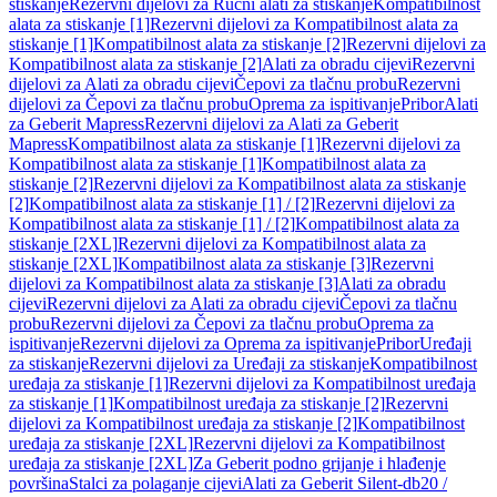
stiskanje
Rezervni dijelovi za Ručni alati za stiskanje
Kompatibilnost
alata za stiskanje [1]
Rezervni dijelovi za Kompatibilnost alata za
stiskanje [1]
Kompatibilnost alata za stiskanje [2]
Rezervni dijelovi za
Kompatibilnost alata za stiskanje [2]
Alati za obradu cijevi
Rezervni
dijelovi za Alati za obradu cijevi
Čepovi za tlačnu probu
Rezervni
dijelovi za Čepovi za tlačnu probu
Oprema za ispitivanje
Pribor
Alati
za Geberit Mapress
Rezervni dijelovi za Alati za Geberit
Mapress
Kompatibilnost alata za stiskanje [1]
Rezervni dijelovi za
Kompatibilnost alata za stiskanje [1]
Kompatibilnost alata za
stiskanje [2]
Rezervni dijelovi za Kompatibilnost alata za stiskanje
[2]
Kompatibilnost alata za stiskanje [1] / [2]
Rezervni dijelovi za
Kompatibilnost alata za stiskanje [1] / [2]
Kompatibilnost alata za
stiskanje [2XL]
Rezervni dijelovi za Kompatibilnost alata za
stiskanje [2XL]
Kompatibilnost alata za stiskanje [3]
Rezervni
dijelovi za Kompatibilnost alata za stiskanje [3]
Alati za obradu
cijevi
Rezervni dijelovi za Alati za obradu cijevi
Čepovi za tlačnu
probu
Rezervni dijelovi za Čepovi za tlačnu probu
Oprema za
ispitivanje
Rezervni dijelovi za Oprema za ispitivanje
Pribor
Uređaji
za stiskanje
Rezervni dijelovi za Uređaji za stiskanje
Kompatibilnost
uređaja za stiskanje [1]
Rezervni dijelovi za Kompatibilnost uređaja
za stiskanje [1]
Kompatibilnost uređaja za stiskanje [2]
Rezervni
dijelovi za Kompatibilnost uređaja za stiskanje [2]
Kompatibilnost
uređaja za stiskanje [2XL]
Rezervni dijelovi za Kompatibilnost
uređaja za stiskanje [2XL]
Za Geberit podno grijanje i hlađenje
površina
Stalci za polaganje cijevi
Alati za Geberit Silent-db20 /