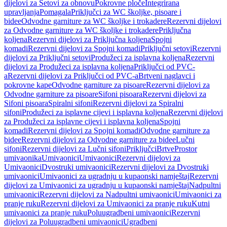
dijelovi za Setovi za obnovu
Pokrovne ploče
Integrirana
upravljanja
Pomagala
Priključci za WC školjke, pisoare i
bidee
Odvodne garniture za WC školjke i trokadere
Rezervni dijelovi
za Odvodne garniture za WC školjke i trokadere
Priključna
koljena
Rezervni dijelovi za Priključna koljena
Spojni
komadi
Rezervni dijelovi za Spojni komadi
Priključni setovi
Rezervni
dijelovi za Priključni setovi
Produžeci za isplavna koljena
Rezervni
dijelovi za Produžeci za isplavna koljena
Priključci od PVC-
a
Rezervni dijelovi za Priključci od PVC-a
Brtveni naglavci i
pokrovne kape
Odvodne garniture za pisoare
Rezervni dijelovi za
Odvodne garniture za pisoare
Sifoni pisoara
Rezervni dijelovi za
Sifoni pisoara
Spiralni sifoni
Rezervni dijelovi za Spiralni
sifoni
Produžeci za isplavne cijevi i isplavna koljena
Rezervni dijelovi
za Produžeci za isplavne cijevi i isplavna koljena
Spojni
komadi
Rezervni dijelovi za Spojni komadi
Odvodne garniture za
bidee
Rezervni dijelovi za Odvodne garniture za bidee
Lučni
sifoni
Rezervni dijelovi za Lučni sifoni
Priključci
Brtve
Prostor
umivaonika
Umivaonici
Umivaonici
Rezervni dijelovi za
Umivaonici
Dvostruki umivaonici
Rezervni dijelovi za Dvostruki
umivaonici
Umivaonici za ugradnju u kupaonski namještaj
Rezervni
dijelovi za Umivaonici za ugradnju u kupaonski namještaj
Nadpultni
umivaonici
Rezervni dijelovi za Nadpultni umivaonici
Umivaonici za
pranje ruku
Rezervni dijelovi za Umivaonici za pranje ruku
Kutni
umivaonici za pranje ruku
Poluugradbeni umivaonici
Rezervni
dijelovi za Poluugradbeni umivaonici
Ugradbeni