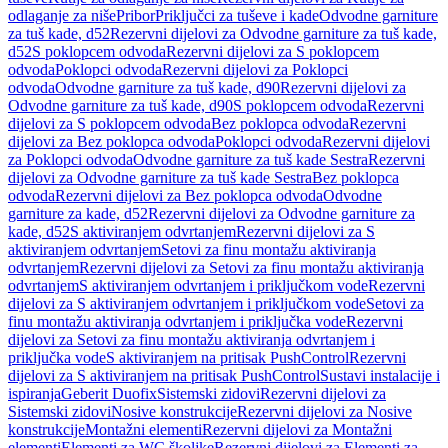
odlaganje za niše
Pribor
Priključci za tuševe i kade
Odvodne garniture
za tuš kade, d52
Rezervni dijelovi za Odvodne garniture za tuš kade,
d52
S poklopcem odvoda
Rezervni dijelovi za S poklopcem
odvoda
Poklopci odvoda
Rezervni dijelovi za Poklopci
odvoda
Odvodne garniture za tuš kade, d90
Rezervni dijelovi za
Odvodne garniture za tuš kade, d90
S poklopcem odvoda
Rezervni
dijelovi za S poklopcem odvoda
Bez poklopca odvoda
Rezervni
dijelovi za Bez poklopca odvoda
Poklopci odvoda
Rezervni dijelovi
za Poklopci odvoda
Odvodne garniture za tuš kade Sestra
Rezervni
dijelovi za Odvodne garniture za tuš kade Sestra
Bez poklopca
odvoda
Rezervni dijelovi za Bez poklopca odvoda
Odvodne
garniture za kade, d52
Rezervni dijelovi za Odvodne garniture za
kade, d52
S aktiviranjem odvrtanjem
Rezervni dijelovi za S
aktiviranjem odvrtanjem
Setovi za finu montažu aktiviranja
odvrtanjem
Rezervni dijelovi za Setovi za finu montažu aktiviranja
odvrtanjem
S aktiviranjem odvrtanjem i priključkom vode
Rezervni
dijelovi za S aktiviranjem odvrtanjem i priključkom vode
Setovi za
finu montažu aktiviranja odvrtanjem i priključka vode
Rezervni
dijelovi za Setovi za finu montažu aktiviranja odvrtanjem i
priključka vode
S aktiviranjem na pritisak PushControl
Rezervni
dijelovi za S aktiviranjem na pritisak PushControl
Sustavi instalacije i
ispiranja
Geberit Duofix
Sistemski zidovi
Rezervni dijelovi za
Sistemski zidovi
Nosive konstrukcije
Rezervni dijelovi za Nosive
konstrukcije
Montažni elementi
Rezervni dijelovi za Montažni
elementi
Elementi za WC školjke
Rezervni dijelovi za Elementi za