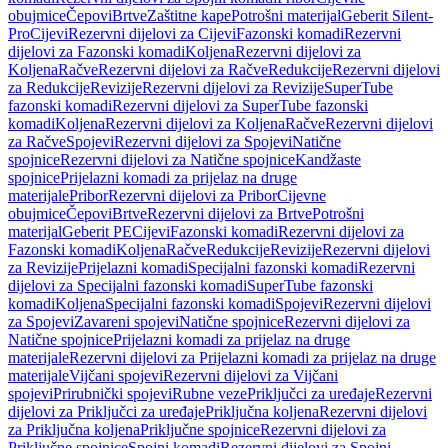
obujmice
Čepovi
Brtve
Zaštitne kape
Potrošni materijal
Geberit Silent-
Pro
Cijevi
Rezervni dijelovi za Cijevi
Fazonski komadi
Rezervni
dijelovi za Fazonski komadi
Koljena
Rezervni dijelovi za
Koljena
Račve
Rezervni dijelovi za Račve
Redukcije
Rezervni dijelovi
za Redukcije
Revizije
Rezervni dijelovi za Revizije
SuperTube
fazonski komadi
Rezervni dijelovi za SuperTube fazonski
komadi
Koljena
Rezervni dijelovi za Koljena
Račve
Rezervni dijelovi
za Račve
Spojevi
Rezervni dijelovi za Spojevi
Natične
spojnice
Rezervni dijelovi za Natične spojnice
Kandžaste
spojnice
Prijelazni komadi za prijelaz na druge
materijale
Pribor
Rezervni dijelovi za Pribor
Cijevne
obujmice
Čepovi
Brtve
Rezervni dijelovi za Brtve
Potrošni
materijal
Geberit PE
Cijevi
Fazonski komadi
Rezervni dijelovi za
Fazonski komadi
Koljena
Račve
Redukcije
Revizije
Rezervni dijelovi
za Revizije
Prijelazni komadi
Specijalni fazonski komadi
Rezervni
dijelovi za Specijalni fazonski komadi
SuperTube fazonski
komadi
Koljena
Specijalni fazonski komadi
Spojevi
Rezervni dijelovi
za Spojevi
Zavareni spojevi
Natične spojnice
Rezervni dijelovi za
Natične spojnice
Prijelazni komadi za prijelaz na druge
materijale
Rezervni dijelovi za Prijelazni komadi za prijelaz na druge
materijale
Vijčani spojevi
Rezervni dijelovi za Vijčani
spojevi
Prirubnički spojevi
Rubne veze
Priključci za uređaje
Rezervni
dijelovi za Priključci za uređaje
Priključna koljena
Rezervni dijelovi
za Priključna koljena
Priključne spojnice
Rezervni dijelovi za
Priključne spojnice
Spojni komadi
Rezervni dijelovi za Spojni