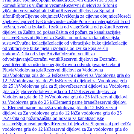
komadi
Sifoni s vijčanim vezama
Rezervni dijelovi za Sifoni s
vijčanim vezama
Spiralni sifoni
Rezervni dijelovi za Spiralni
sifoni
Pribor
Cijevne obujmice
Učvršćenja za cijevne obujmice
Noseći
žljebovi
Čepovi
Brtve
Građevinske zaštite
Potrošni materijal
Zaštita od
požara, zvučna izolacija i zaštita od vlage
Zaštita od požara
Rezervni
dijelovi za Zaštita od požara
Zaštita od požara za kanalizacijske
sustave
Rezervni dijelovi za Zaštita od požara za kanalizacijske
sustave
Zvučna izolacija
Izolacije od vibracijske buke tijela
Izolacije
od vibracijske buke tijela i izolacija od zvuka koja se širi
zrakom
Zaštita od vlage
Brtvila
Odzračni ventili za
odvodnjavanje
Dozračni ventili
Rezervni dijelovi za Dozračni
ventili
Ventili za uštedu energije
Krovno odvodnjavanje Geberit
Pluvia
Vodolovna grla
Rezervni dijelovi za Vodolovna
grla
Vodolovna grla do 12 l/s
Rezervni dijelovi za Vodolovna grla do
12 l/s
Vodolovna grla do 25 l/s
Rezervni dijelovi za Vodolovna grla
do 25 l/s
Vodolovna grla za žljebove
Rezervni dijelovi za Vodolovna
grla za žljebove
Vodolovna grla do 12 l/s
Rezervni dijelovi za
Vodolovna grla do 12 l/s
Vodolovna grla do 25 l/s
Rezervni dijelovi
za Vodolovna grla do 25 l/s
Elementi parne brane
Rezervni dijelovi
za Elementi parne brane
Za vodolovna grla do 12 l/s
Rezervni
dijelovi za Za vodolovna grla do 12 l/s
Za vodolovna grla do 25
l/s
Zaštita od požara
Zaštita od požara za kanalizacijske
sustave
Sigurnosni preljevi
Rezervni dijelovi za Sigurnosni preljevi
Za
vodolovna grla do 12 l/s
Rezervni dijelovi za Za vodolovna grla do