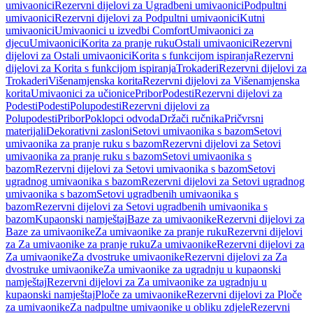
umivaonici
Rezervni dijelovi za Ugradbeni umivaonici
Podpultni
umivaonici
Rezervni dijelovi za Podpultni umivaonici
Kutni
umivaonici
Umivaonici u izvedbi Comfort
Umivaonici za
djecu
Umivaonici
Korita za pranje ruku
Ostali umivaonici
Rezervni
dijelovi za Ostali umivaonici
Korita s funkcijom ispiranja
Rezervni
dijelovi za Korita s funkcijom ispiranja
Trokaderi
Rezervni dijelovi za
Trokaderi
Višenamjenska korita
Rezervni dijelovi za Višenamjenska
korita
Umivaonici za učionice
Pribor
Podesti
Rezervni dijelovi za
Podesti
Podesti
Polupodesti
Rezervni dijelovi za
Polupodesti
Pribor
Poklopci odvoda
Držači ručnika
Pričvrsni
materijali
Dekorativni zasloni
Setovi umivaonika s bazom
Setovi
umivaonika za pranje ruku s bazom
Rezervni dijelovi za Setovi
umivaonika za pranje ruku s bazom
Setovi umivaonika s
bazom
Rezervni dijelovi za Setovi umivaonika s bazom
Setovi
ugradnog umivaonika s bazom
Rezervni dijelovi za Setovi ugradnog
umivaonika s bazom
Setovi ugradbenih umivaonika s
bazom
Rezervni dijelovi za Setovi ugradbenih umivaonika s
bazom
Kupaonski namještaj
Baze za umivaonike
Rezervni dijelovi za
Baze za umivaonike
Za umivaonike za pranje ruku
Rezervni dijelovi
za Za umivaonike za pranje ruku
Za umivaonike
Rezervni dijelovi za
Za umivaonike
Za dvostruke umivaonike
Rezervni dijelovi za Za
dvostruke umivaonike
Za umivaonike za ugradnju u kupaonski
namještaj
Rezervni dijelovi za Za umivaonike za ugradnju u
kupaonski namještaj
Ploče za umivaonike
Rezervni dijelovi za Ploče
za umivaonike
Za nadpultne umivaonike u obliku zdjele
Rezervni