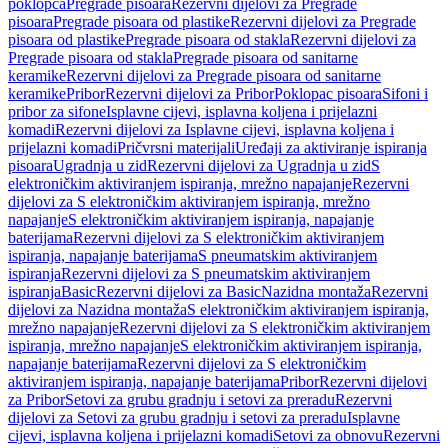
poklopca
Pregrade pisoara
Rezervni dijelovi za Pregrade
pisoara
Pregrade pisoara od plastike
Rezervni dijelovi za Pregrade
pisoara od plastike
Pregrade pisoara od stakla
Rezervni dijelovi za
Pregrade pisoara od stakla
Pregrade pisoara od sanitarne
keramike
Rezervni dijelovi za Pregrade pisoara od sanitarne
keramike
Pribor
Rezervni dijelovi za Pribor
Poklopac pisoara
Sifoni i
pribor za sifone
Isplavne cijevi, isplavna koljena i prijelazni
komadi
Rezervni dijelovi za Isplavne cijevi, isplavna koljena i
prijelazni komadi
Pričvrsni materijali
Uređaji za aktiviranje ispiranja
pisoara
Ugradnja u zid
Rezervni dijelovi za Ugradnja u zid
S
elektroničkim aktiviranjem ispiranja, mrežno napajanje
Rezervni
dijelovi za S elektroničkim aktiviranjem ispiranja, mrežno
napajanje
S elektroničkim aktiviranjem ispiranja, napajanje
baterijama
Rezervni dijelovi za S elektroničkim aktiviranjem
ispiranja, napajanje baterijama
S pneumatskim aktiviranjem
ispiranja
Rezervni dijelovi za S pneumatskim aktiviranjem
ispiranja
Basic
Rezervni dijelovi za Basic
Nazidna montaža
Rezervni
dijelovi za Nazidna montaža
S elektroničkim aktiviranjem ispiranja,
mrežno napajanje
Rezervni dijelovi za S elektroničkim aktiviranjem
ispiranja, mrežno napajanje
S elektroničkim aktiviranjem ispiranja,
napajanje baterijama
Rezervni dijelovi za S elektroničkim
aktiviranjem ispiranja, napajanje baterijama
Pribor
Rezervni dijelovi
za Pribor
Setovi za grubu gradnju i setovi za preradu
Rezervni
dijelovi za Setovi za grubu gradnju i setovi za preradu
Isplavne
cijevi, isplavna koljena i prijelazni komadi
Setovi za obnovu
Rezervni