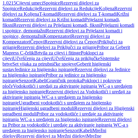
1.0215
Cijevni umeci
Spojnice
Rezervni dijelovi za
Spojnice
Redukcije
Rezervni dijelovi za Redukcije
Koljena
Rezervni
dijelovi za Koljena
T-komadi
Rezervni dijelovi za T-komadi
Križni
komadi
Rezervni dijelovi za Križni komadi
Prijelazni komadi,
fiksni
Rezervni dijelovi za Prijelazni komadi, fiksni
Prijelazni komadi
i spojnice, demontažni
Rezervni dijelovi za Prijelazni komadi i
spojnice, demontažni
Kompenzatori
Rezervni dijelovi za
Kompenzatori
Čepovi
Rezervni dijelovi za Čepovi
Priključci za
grijanje
Rezervni dijelovi za Priključci za grijanje
Pribor za Geberit
Mapress C-čelik
Brtvila za cijevi i fitinge
Poklopci za
cijevi
Učvršćenja za cijevi
Učvršćenja za priključke
Sistemske
brtve
Set vijaka za prirubničke spojeve
Geberit higijenski
sustav
Jedinice za higijensko ispiranje
Rezervni dijelovi za Jedinice
za higijensko ispiranje
Pribor za jedinice za higijensko
ispiranje
Senzori
Kabeli
Graničnik protoka
Poklopci i pokrovne
ploče
Vodokotlići i uređaji za aktiviranje ispiranja WC-a s uređajem
za higijensko ispiranje
Rezervni dijelovi za Vodokotlići i uređaji za
aktiviranje ispiranja WC-a s uređajem za higijensko
ispiranje
Ugradbeni vodokotlići s uređajem za higijensko
ispiranje
Higijenski ugradbeni moduli
Rezervni dijelovi za Higijenski
ugradbeni moduli
Pribor za vodokotliće i uređaje za aktiviranje
ispiranja WC-a s uređajem za higijensko ispiranje
Rezervni dijelovi
za Pribor za vodokotliće i uređaje za aktiviranje ispiranja WC-a s
uređajem za higijensko ispiranje
Senzori
Kabeli
Mrežni
dijelovi
Rezervni dijelovi za Mrežni dijelovi
Mrežne