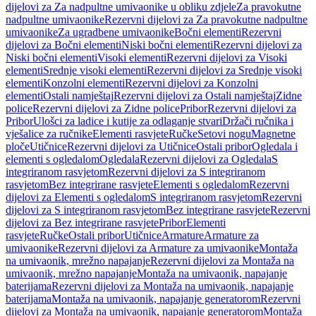
dijelovi za Za nadpultne umivaonike u obliku zdjele
Za pravokutne
nadpultne umivaonike
Rezervni dijelovi za Za pravokutne nadpultne
umivaonike
Za ugradbene umivaonike
Bočni elementi
Rezervni
dijelovi za Bočni elementi
Niski bočni elementi
Rezervni dijelovi za
Niski bočni elementi
Visoki elementi
Rezervni dijelovi za Visoki
elementi
Srednje visoki elementi
Rezervni dijelovi za Srednje visoki
elementi
Konzolni elementi
Rezervni dijelovi za Konzolni
elementi
Ostali namještaj
Rezervni dijelovi za Ostali namještaj
Zidne
police
Rezervni dijelovi za Zidne police
Pribor
Rezervni dijelovi za
Pribor
Ulošci za ladice i kutije za odlaganje stvari
Držači ručnika i
vješalice za ručnike
Elementi rasvjete
Ručke
Setovi nogu
Magnetne
ploče
Utičnice
Rezervni dijelovi za Utičnice
Ostali pribor
Ogledala i
elementi s ogledalom
Ogledala
Rezervni dijelovi za Ogledala
S
integriranom rasvjetom
Rezervni dijelovi za S integriranom
rasvjetom
Bez integrirane rasvjete
Elementi s ogledalom
Rezervni
dijelovi za Elementi s ogledalom
S integriranom rasvjetom
Rezervni
dijelovi za S integriranom rasvjetom
Bez integrirane rasvjete
Rezervni
dijelovi za Bez integrirane rasvjete
Pribor
Elementi
rasvjete
Ručke
Ostali pribor
Utičnice
Armature
Armature za
umivaonike
Rezervni dijelovi za Armature za umivaonike
Montaža
na umivaonik, mrežno napajanje
Rezervni dijelovi za Montaža na
umivaonik, mrežno napajanje
Montaža na umivaonik, napajanje
baterijama
Rezervni dijelovi za Montaža na umivaonik, napajanje
baterijama
Montaža na umivaonik, napajanje generatorom
Rezervni
dijelovi za Montaža na umivaonik, napajanje generatorom
Montaža