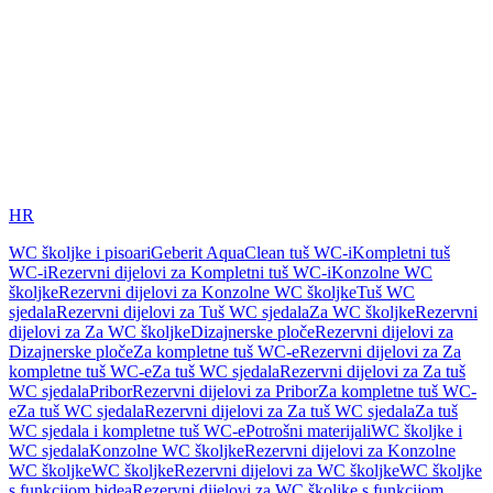
HR
WC školjke i pisoari
Geberit AquaClean tuš WC-i
Kompletni tuš
WC-i
Rezervni dijelovi za Kompletni tuš WC-i
Konzolne WC
školjke
Rezervni dijelovi za Konzolne WC školjke
Tuš WC
sjedala
Rezervni dijelovi za Tuš WC sjedala
Za WC školjke
Rezervni
dijelovi za Za WC školjke
Dizajnerske ploče
Rezervni dijelovi za
Dizajnerske ploče
Za kompletne tuš WC-e
Rezervni dijelovi za Za
kompletne tuš WC-e
Za tuš WC sjedala
Rezervni dijelovi za Za tuš
WC sjedala
Pribor
Rezervni dijelovi za Pribor
Za kompletne tuš WC-
e
Za tuš WC sjedala
Rezervni dijelovi za Za tuš WC sjedala
Za tuš
WC sjedala i kompletne tuš WC-e
Potrošni materijali
WC školjke i
WC sjedala
Konzolne WC školjke
Rezervni dijelovi za Konzolne
WC školjke
WC školjke
Rezervni dijelovi za WC školjke
WC školjke
s funkcijom bidea
Rezervni dijelovi za WC školjke s funkcijom