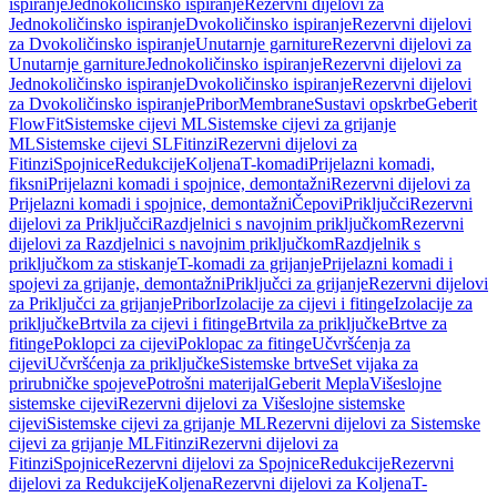
ispiranje
Jednokoličinsko ispiranje
Rezervni dijelovi za
Jednokoličinsko ispiranje
Dvokoličinsko ispiranje
Rezervni dijelovi
za Dvokoličinsko ispiranje
Unutarnje garniture
Rezervni dijelovi za
Unutarnje garniture
Jednokoličinsko ispiranje
Rezervni dijelovi za
Jednokoličinsko ispiranje
Dvokoličinsko ispiranje
Rezervni dijelovi
za Dvokoličinsko ispiranje
Pribor
Membrane
Sustavi opskrbe
Geberit
FlowFit
Sistemske cijevi ML
Sistemske cijevi za grijanje
ML
Sistemske cijevi SL
Fitinzi
Rezervni dijelovi za
Fitinzi
Spojnice
Redukcije
Koljena
T-komadi
Prijelazni komadi,
fiksni
Prijelazni komadi i spojnice, demontažni
Rezervni dijelovi za
Prijelazni komadi i spojnice, demontažni
Čepovi
Priključci
Rezervni
dijelovi za Priključci
Razdjelnici s navojnim priključkom
Rezervni
dijelovi za Razdjelnici s navojnim priključkom
Razdjelnik s
priključkom za stiskanje
T-komadi za grijanje
Prijelazni komadi i
spojevi za grijanje, demontažni
Priključci za grijanje
Rezervni dijelovi
za Priključci za grijanje
Pribor
Izolacije za cijevi i fitinge
Izolacije za
priključke
Brtvila za cijevi i fitinge
Brtvila za priključke
Brtve za
fitinge
Poklopci za cijevi
Poklopac za fitinge
Učvršćenja za
cijevi
Učvršćenja za priključke
Sistemske brtve
Set vijaka za
prirubničke spojeve
Potrošni materijal
Geberit Mepla
Višeslojne
sistemske cijevi
Rezervni dijelovi za Višeslojne sistemske
cijevi
Sistemske cijevi za grijanje ML
Rezervni dijelovi za Sistemske
cijevi za grijanje ML
Fitinzi
Rezervni dijelovi za
Fitinzi
Spojnice
Rezervni dijelovi za Spojnice
Redukcije
Rezervni
dijelovi za Redukcije
Koljena
Rezervni dijelovi za Koljena
T-