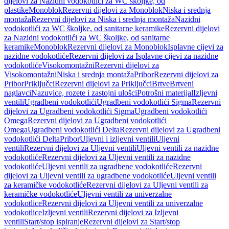
dijelovi za Nazidni vodokotlići za WC školjke, od
plastike
Monoblok
Rezervni dijelovi za Monoblok
Niska i srednja
montaža
Rezervni dijelovi za Niska i srednja montaža
Nazidni
vodokotlići za WC školjke, od sanitarne keramike
Rezervni dijelovi
za Nazidni vodokotlići za WC školjke, od sanitarne
keramike
Monoblok
Rezervni dijelovi za Monoblok
Isplavne cijevi za
nazidne vodokotliće
Rezervni dijelovi za Isplavne cijevi za nazidne
vodokotliće
Visokomontažni
Rezervni dijelovi za
Visokomontažni
Niska i srednja montaža
Pribor
Rezervni dijelovi za
Pribor
Priključci
Rezervni dijelovi za Priključci
Brtve
Brtveni
naglavci
Nazuvice, rozete i zastojni ulošci
Potrošni materijal
Izljevni
ventili
Ugradbeni vodokotlići
Ugradbeni vodokotlići Sigma
Rezervni
dijelovi za Ugradbeni vodokotlići Sigma
Ugradbeni vodokotlići
Omega
Rezervni dijelovi za Ugradbeni vodokotlići
Omega
Ugradbeni vodokotlići Delta
Rezervni dijelovi za Ugradbeni
vodokotlići Delta
Pribor
Uljevni i izljevni ventili
Uljevni
ventili
Rezervni dijelovi za Uljevni ventili
Uljevni ventili za nazidne
vodokotliće
Rezervni dijelovi za Uljevni ventili za nazidne
vodokotliće
Uljevni ventili za ugradbene vodokotliće
Rezervni
dijelovi za Uljevni ventili za ugradbene vodokotliće
Uljevni ventili
za keramičke vodokotliće
Rezervni dijelovi za Uljevni ventili za
keramičke vodokotliće
Uljevni ventili za univerzalne
vodokotlice
Rezervni dijelovi za Uljevni ventili za univerzalne
vodokotlice
Izljevni ventili
Rezervni dijelovi za Izljevni
ventili
Start/stop ispiranje
Rezervni dijelovi za Start/stop