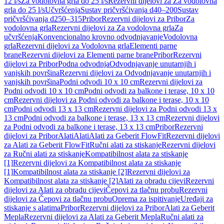
12 l/s
Za vodolovna grla do 25 l/s
Rezervni dijelovi za Za vodolovna
grla do 25 l/s
Učvršćenja
Sustav pričvršćivanja d40–200
Sustav
pričvršćivanja d250–315
Pribor
Rezervni dijelovi za Pribor
Za
vodolovna grla
Rezervni dijelovi za Za vodolovna grla
Za
učvršćenja
Konvencionalno krovno odvodnjavanje
Vodolovna
grla
Rezervni dijelovi za Vodolovna grla
Elementi parne
brane
Rezervni dijelovi za Elementi parne brane
Pribor
Rezervni
dijelovi za Pribor
Podna odvodnja
Odvodnjavanje unutarnjih i
vanjskih površina
Rezervni dijelovi za Odvodnjavanje unutarnjih i
vanjskih površina
Podni odvodi 10 x 10 cm
Rezervni dijelovi za
Podni odvodi 10 x 10 cm
Podni odvodi za balkone i terase, 10 x 10
cm
Rezervni dijelovi za Podni odvodi za balkone i terase, 10 x 10
cm
Podni odvodi 13 x 13 cm
Rezervni dijelovi za Podni odvodi 13 x
13 cm
Podni odvodi za balkone i terase, 13 x 13 cm
Rezervni dijelovi
za Podni odvodi za balkone i terase, 13 x 13 cm
Pribor
Rezervni
dijelovi za Pribor
Alati
Alati
Alati za Geberit FlowFit
Rezervni dijelovi
za Alati za Geberit FlowFit
Ručni alati za stiskanje
Rezervni dijelovi
za Ručni alati za stiskanje
Kompatibilnost alata za stiskanje
[1]
Rezervni dijelovi za Kompatibilnost alata za stiskanje
[1]
Kompatibilnost alata za stiskanje [2]
Rezervni dijelovi za
Kompatibilnost alata za stiskanje [2]
Alati za obradu cijevi
Rezervni
dijelovi za Alati za obradu cijevi
Čepovi za tlačnu probu
Rezervni
dijelovi za Čepovi za tlačnu probu
Oprema za ispitivanje
Uređaji za
stiskanje s alatima
Pribor
Rezervni dijelovi za Pribor
Alati za Geberit
Mepla
Rezervni dijelovi za Alati za Geberit Mepla
Ručni alati za