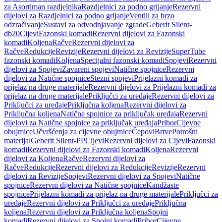
za Asortiman razdjelnika
Razdjelnici za podno grijanje
Rezervni
dijelovi za Razdjelnici za podno grijanje
Ventili za brzo
odzračivanje
Sustavi za odvodnjavanje zgrade
Geberit Silent-
db20
Cijevi
Fazonski komadi
Rezervni dijelovi za Fazonski
komadi
Koljena
Račve
Rezervni dijelovi za
Račve
Redukcije
Revizije
Rezervni dijelovi za Revizije
SuperTube
fazonski komadi
Koljena
Specijalni fazonski komadi
Spojevi
Rezervni
dijelovi za Spojevi
Zavareni spojevi
Natične spojnice
Rezervni
dijelovi za Natične spojnice
Stezni spojevi
Prijelazni komadi za
prijelaz na druge materijale
Rezervni dijelovi za Prijelazni komadi za
prijelaz na druge materijale
Priključci za uređaje
Rezervni dijelovi za
Priključci za uređaje
Priključna koljena
Rezervni dijelovi za
Priključna koljena
Natične spojnice za priključak uređaja
Rezervni
dijelovi za Natične spojnice za priključak uređaja
Pribor
Cijevne
obujmice
Učvršćenja za cijevne obujmice
Čepovi
Brtve
Potrošni
materijal
Geberit Silent-PP
Cijevi
Rezervni dijelovi za Cijevi
Fazonski
komadi
Rezervni dijelovi za Fazonski komadi
Koljena
Rezervni
dijelovi za Koljena
Račve
Rezervni dijelovi za
Račve
Redukcije
Rezervni dijelovi za Redukcije
Revizije
Rezervni
dijelovi za Revizije
Spojevi
Rezervni dijelovi za Spojevi
Natične
spojnice
Rezervni dijelovi za Natične spojnice
Kandžaste
spojnice
Prijelazni komadi za prijelaz na druge materijale
Priključci za
uređaje
Rezervni dijelovi za Priključci za uređaje
Priključna
koljena
Rezervni dijelovi za Priključna koljena
Spojni
komadi
Rezervni dijelovi za Spojni komadi
Pribor
Cijevne