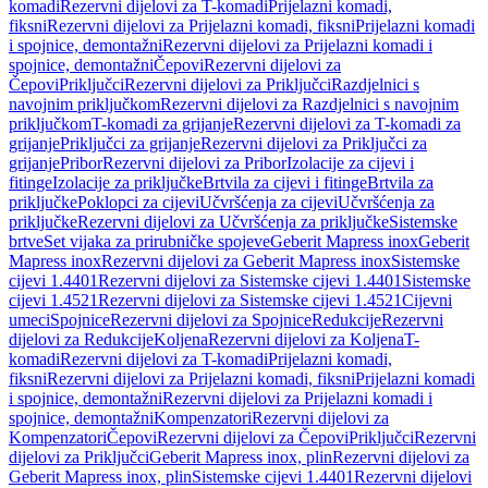
komadi
Rezervni dijelovi za T-komadi
Prijelazni komadi,
fiksni
Rezervni dijelovi za Prijelazni komadi, fiksni
Prijelazni komadi
i spojnice, demontažni
Rezervni dijelovi za Prijelazni komadi i
spojnice, demontažni
Čepovi
Rezervni dijelovi za
Čepovi
Priključci
Rezervni dijelovi za Priključci
Razdjelnici s
navojnim priključkom
Rezervni dijelovi za Razdjelnici s navojnim
priključkom
T-komadi za grijanje
Rezervni dijelovi za T-komadi za
grijanje
Priključci za grijanje
Rezervni dijelovi za Priključci za
grijanje
Pribor
Rezervni dijelovi za Pribor
Izolacije za cijevi i
fitinge
Izolacije za priključke
Brtvila za cijevi i fitinge
Brtvila za
priključke
Poklopci za cijevi
Učvršćenja za cijevi
Učvršćenja za
priključke
Rezervni dijelovi za Učvršćenja za priključke
Sistemske
brtve
Set vijaka za prirubničke spojeve
Geberit Mapress inox
Geberit
Mapress inox
Rezervni dijelovi za Geberit Mapress inox
Sistemske
cijevi 1.4401
Rezervni dijelovi za Sistemske cijevi 1.4401
Sistemske
cijevi 1.4521
Rezervni dijelovi za Sistemske cijevi 1.4521
Cijevni
umeci
Spojnice
Rezervni dijelovi za Spojnice
Redukcije
Rezervni
dijelovi za Redukcije
Koljena
Rezervni dijelovi za Koljena
T-
komadi
Rezervni dijelovi za T-komadi
Prijelazni komadi,
fiksni
Rezervni dijelovi za Prijelazni komadi, fiksni
Prijelazni komadi
i spojnice, demontažni
Rezervni dijelovi za Prijelazni komadi i
spojnice, demontažni
Kompenzatori
Rezervni dijelovi za
Kompenzatori
Čepovi
Rezervni dijelovi za Čepovi
Priključci
Rezervni
dijelovi za Priključci
Geberit Mapress inox, plin
Rezervni dijelovi za
Geberit Mapress inox, plin
Sistemske cijevi 1.4401
Rezervni dijelovi