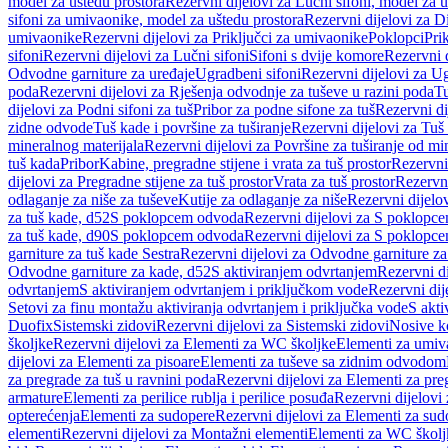
model za uštedu prostora
Rezervni dijelovi za Lučni sifoni, model za u
sifoni za umivaonike, model za uštedu prostora
Rezervni dijelovi za D
umivaonike
Rezervni dijelovi za Priključci za umivaonike
Poklopci
Prik
sifoni
Rezervni dijelovi za Lučni sifoni
Sifoni s dvije komore
Rezervni d
Odvodne garniture za uređaje
Ugradbeni sifoni
Rezervni dijelovi za Ug
poda
Rezervni dijelovi za Rješenja odvodnje za tuševe u razini poda
Tu
dijelovi za Podni sifoni za tuš
Pribor za podne sifone za tuš
Rezervni di
zidne odvode
Tuš kade i površine za tuširanje
Rezervni dijelovi za Tuš 
mineralnog materijala
Rezervni dijelovi za Površine za tuširanje od mi
tuš kada
Pribor
Kabine, pregradne stijene i vrata za tuš prostor
Rezervni 
dijelovi za Pregradne stijene za tuš prostor
Vrata za tuš prostor
Rezervni
odlaganje za niše za tuševe
Kutije za odlaganje za niše
Rezervni dijelov
za tuš kade, d52
S poklopcem odvoda
Rezervni dijelovi za S poklopc
za tuš kade, d90
S poklopcem odvoda
Rezervni dijelovi za S poklopc
garniture za tuš kade Sestra
Rezervni dijelovi za Odvodne garniture za
Odvodne garniture za kade, d52
S aktiviranjem odvrtanjem
Rezervni di
odvrtanjem
S aktiviranjem odvrtanjem i priključkom vode
Rezervni dij
Setovi za finu montažu aktiviranja odvrtanjem i priključka vode
S akti
Duofix
Sistemski zidovi
Rezervni dijelovi za Sistemski zidovi
Nosive k
školjke
Rezervni dijelovi za Elementi za WC školjke
Elementi za umiv
dijelovi za Elementi za pisoare
Elementi za tuševe sa zidnim odvodom
za pregrade za tuš u ravnini poda
Rezervni dijelovi za Elementi za pre
armature
Elementi za perilice rublja i perilice posuđa
Rezervni dijelovi 
opterećenja
Elementi za sudopere
Rezervni dijelovi za Elementi za sud
elementi
Rezervni dijelovi za Montažni elementi
Elementi za WC školj