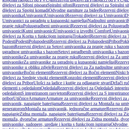
dijelovi za Sifoni pisoara
Spiralni sifoni
Rezervni dijelovi za Spiralni si
dijelovi za Spojni komadi
Odvodne garniture za bidee
Rezervni dijelov
umivaonika
Umivaonici
Umivaonici
Rezervni dijelovi za Umivaonici
Dv
Umivaonici za ugradnju u kupaonski namještaj
Nadpultni umivaonici
R
pranje ruku
Poluugradbeni umivaonici
Rezervni dijelovi za Poluugrad
umivaonici
Kutni umivaonici
Umivaonici u izvedbi Comfort
Umivaonic
dijelovi za Korita s funkcijom ispiranja
Trokaderi
Rezervni dijelovi za 
Podesti
Podesti
Polupodesti
Rezervni dijelovi za Polupodesti
Pribor
Pokl
bazom
Rezervni dijelovi za Setovi umivaonika za pranje ruku s bazom
ugradnog umivaonika s bazom
Setovi ugradbenih umivaonika s bazo
umivaonike
Za umivaonike za pranje ruku
Rezervni dijelovi za Za umi
umivaonike
Za umivaonike za ugradnju u kupaonski namještaj
Rezervn
umivaonike u obliku zdjele
Rezervni dijelovi za Za nadpultne umivaon
umivaonike
Bočni elementi
Rezervni dijelovi za Bočni elementi
Niski b
dijelovi za Srednje visoki elementi
Konzolni elementi
Rezervni dijelov
dijelovi za Pribor
Ulošci za ladice i kutije za odlaganje stvari
Držači ruč
elementi s ogledalom
Ogledala
Rezervni dijelovi za Ogledala
S integri
ogledalom
S integriranom rasvjetom
Rezervni dijelovi za S integriran
pribor
Utičnice
Armature
Armature za umivaonike
Rezervni dijelovi za
umivaonik, napajanje baterijama
Rezervni dijelovi za Montaža na umiv
generatorom
Montaža na umivaonik, jednoručne armature
Rezervni di
napajanje
Zidna montaža, napajanje baterijama
Rezervni dijelovi za Zi
montaža, dvoručne armature
Rezervni dijelovi za Zidna montaža, dvo
umivaonike, sudopere, uređaje i korita s funkcijom ispiranja
Odvodne g