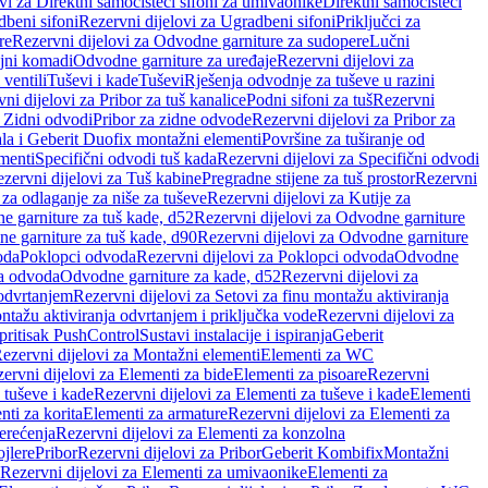
vi za Direktni samočisteći sifoni za umivaonike
Direktni samočisteći
beni sifoni
Rezervni dijelovi za Ugradbeni sifoni
Priključci za
re
Rezervni dijelovi za Odvodne garniture za sudopere
Lučni
ojni komadi
Odvodne garniture za uređaje
Rezervni dijelovi za
 ventili
Tuševi i kade
Tuševi
Rješenja odvodnje za tuševe u razini
ni dijelovi za Pribor za tuš kanalice
Podni sifoni za tuš
Rezervni
a Zidni odvodi
Pribor za zidne odvode
Rezervni dijelovi za Pribor za
ala i Geberit Duofix montažni elementi
Površine za tuširanje od
menti
Specifični odvodi tuš kada
Rezervni dijelovi za Specifični odvodi
zervni dijelovi za Tuš kabine
Pregradne stijene za tuš prostor
Rezervni
 za odlaganje za niše za tuševe
Rezervni dijelovi za Kutije za
 garniture za tuš kade, d52
Rezervni dijelovi za Odvodne garniture
e garniture za tuš kade, d90
Rezervni dijelovi za Odvodne garniture
oda
Poklopci odvoda
Rezervni dijelovi za Poklopci odvoda
Odvodne
ca odvoda
Odvodne garniture za kade, d52
Rezervni dijelovi za
 odvrtanjem
Rezervni dijelovi za Setovi za finu montažu aktiviranja
ntažu aktiviranja odvrtanjem i priključka vode
Rezervni dijelovi za
 pritisak PushControl
Sustavi instalacije i ispiranja
Geberit
ezervni dijelovi za Montažni elementi
Elementi za WC
ervni dijelovi za Elementi za bide
Elementi za pisoare
Rezervni
 tuševe i kade
Rezervni dijelovi za Elementi za tuševe i kade
Elementi
nti za korita
Elementi za armature
Rezervni dijelovi za Elementi za
erećenja
Rezervni dijelovi za Elementi za konzolna
ojlere
Pribor
Rezervni dijelovi za Pribor
Geberit Kombifix
Montažni
Rezervni dijelovi za Elementi za umivaonike
Elementi za