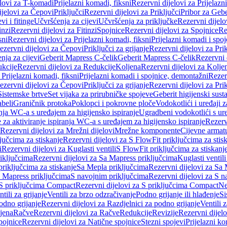
elovi za T-komadi
Prijelazni komadi, fiksni
Rezervni dijelovi za Prijelazn
ijelovi za Čepovi
Priključci
Rezervni dijelovi za Priključci
Pribor za Gebe
vi i fitinge
Učvršćenja za cijevi
Učvršćenja za priključke
Rezervni dijelo
inzi
Rezervni dijelovi za Fitinzi
Spojnice
Rezervni dijelovi za Spojnice
Re
sni
Rezervni dijelovi za Prijelazni komadi, fiksni
Prijelazni komadi i spo
ezervni dijelovi za Čepovi
Priključci za grijanje
Rezervni dijelovi za Prik
nja za cijevi
Geberit Mapress C-čelik
Geberit Mapress C-čelik
Rezervni 
kcije
Rezervni dijelovi za Redukcije
Koljena
Rezervni dijelovi za Kolje
 Prijelazni komadi, fiksni
Prijelazni komadi i spojnice, demontažni
Rezerv
ezervni dijelovi za Čepovi
Priključci za grijanje
Rezervni dijelovi za Prik
Sistemske brtve
Set vijaka za prirubničke spojeve
Geberit higijenski sust
beli
Graničnik protoka
Poklopci i pokrovne ploče
Vodokotlići i uređaji 
ranja WC-a s uređajem za higijensko ispiranje
Ugradbeni vodokotlići s ure
e za aktiviranje ispiranja WC-a s uređajem za higijensko ispiranje
Rezervn
Rezervni dijelovi za Mrežni dijelovi
Mrežne komponente
Cijevne armat
jučcima za stiskanje
Rezervni dijelovi za S FlowFit priključcima za stis
i
Rezervni dijelovi za Kuglasti ventili
S FlowFit priključcima za stiskanj
iključcima
Rezervni dijelovi za Sa Mapress priključcima
Kuglasti ventil
priključcima za stiskanje
Sa Mepla priključcima
Rezervni dijelovi za Sa
a Mapress priključcima
S navojnim priključcima
Rezervni dijelovi za S n
S priključcima Compact
Rezervni dijelovi za S priključcima Compact
Ne
tili za grijanje
Ventili za brzo odzračivanje
Podno grijanje ili hlađenje
Si
odno grijanje
Rezervni dijelovi za Razdjelnici za podno grijanje
Ventili 
jena
Račve
Rezervni dijelovi za Račve
Redukcije
Revizije
Rezervni dijelo
pojnice
Rezervni dijelovi za Natične spojnice
Stezni spojevi
Prijelazni ko