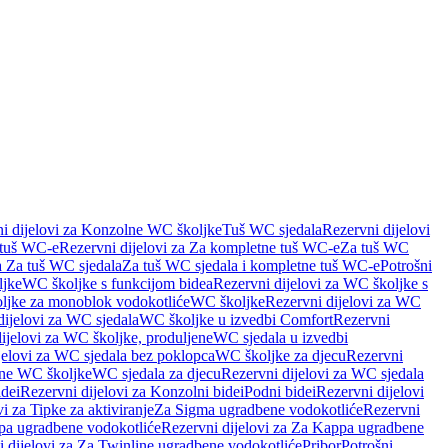
i dijelovi za Konzolne WC školjke
Tuš WC sjedala
Rezervni dijelovi
 tuš WC-e
Rezervni dijelovi za Za kompletne tuš WC-e
Za tuš WC
a Za tuš WC sjedala
Za tuš WC sjedala i kompletne tuš WC-e
Potrošni
ljke
WC školjke s funkcijom bidea
Rezervni dijelovi za WC školjke s
oljke za monoblok vodokotliće
WC školjke
Rezervni dijelovi za WC
dijelovi za WC sjedala
WC školjke u izvedbi Comfort
Rezervni
ijelovi za WC školjke, produljene
WC sjedala u izvedbi
jelovi za WC sjedala bez poklopca
WC školjke za djecu
Rezervni
dne WC školjke
WC sjedala za djecu
Rezervni dijelovi za WC sjedala
dei
Rezervni dijelovi za Konzolni bidei
Podni bidei
Rezervni dijelovi
i za Tipke za aktiviranje
Za Sigma ugradbene vodokotliće
Rezervni
a ugradbene vodokotliće
Rezervni dijelovi za Za Kappa ugradbene
 dijelovi za Za Twinline ugradbene vodokotliće
Pribor
Potrošni