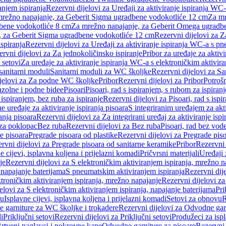
anjem ispiranja
Rezervni dijelovi za Uređaji za aktiviranje ispiranja WC-
 mrežno napajanje, za Geberit Sigma ugradbene vodokotliće 12 cm
Za mr
dbene vodokotliće 8 cm
Za mrežno napajanje, za Geberit Omega ugradb
a, za Geberit Sigma ugradbene vodokotliće 12 cm
Rezervni dijelovi za 
spiranja
Rezervni dijelovi za Uređaji za aktiviranje ispiranja WC-a s p
rvni dijelovi za Za jednokoličinsko ispiranje
Pribor za uređaje za aktiv
 setovi
Za uređaje za aktiviranje ispiranja WC-a s elektroničkim aktivira
sanitarni moduli
Sanitarni moduli za WC školjke
Rezervni dijelovi za S
jelovi za Za podne WC školjke
Pribor
Rezervni dijelovi za Pribor
Potrošn
nzolne i podne bidee
Pisoari
Pisoari, rad s ispiranjem, s rubom za ispiranj
s ispiranjem, bez ruba za ispiranje
Rezervni dijelovi za Pisoari, rad s ispi
 uređaje za aktiviranje ispiranja pisoara
S integriranim uređajem za akti
ranja pisoara
Rezervni dijelovi za Za integrirani uređaj za aktiviranje ispi
 za poklopac
Bez ruba
Rezervni dijelovi za Bez ruba
Pisoari, rad bez vod
e pisoara
Pregrade pisoara od plastike
Rezervni dijelovi za Pregrade piso
rvni dijelovi za Pregrade pisoara od sanitarne keramike
Pribor
Rezervni 
e cijevi, isplavna koljena i prijelazni komadi
Pričvrsni materijali
Uređaji 
je
Rezervni dijelovi za S elektroničkim aktiviranjem ispiranja, mrežno n
 napajanje baterijama
S pneumatskim aktiviranjem ispiranja
Rezervni dij
ktroničkim aktiviranjem ispiranja, mrežno napajanje
Rezervni dijelovi za
elovi za S elektroničkim aktiviranjem ispiranja, napajanje baterijama
Pri
du
Isplavne cijevi, isplavna koljena i prijelazni komadi
Setovi za obnovu
R
 garniture za WC školjke i trokadere
Rezervni dijelovi za Odvodne gar
i
Priključni setovi
Rezervni dijelovi za Priključni setovi
Produžeci za isp
rtveni naglavci i pokrovne kape
Odvodne garniture za pisoare
Rezervni 