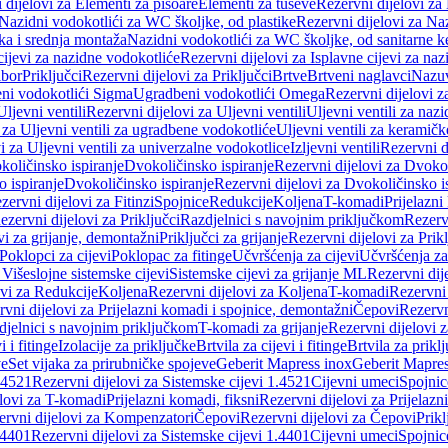
 dijelovi za Elementi za pisoare
Elementi za tuševe
Rezervni dijelovi za
Nazidni vodokotlići za WC školjke, od plastike
Rezervni dijelovi za Na
ka i srednja montaža
Nazidni vodokotlići za WC školjke, od sanitarne 
cijevi za nazidne vodokotliće
Rezervni dijelovi za Isplavne cijevi za na
ibor
Priključci
Rezervni dijelovi za Priključci
Brtve
Brtveni naglavci
Nazuvi
eni vodokotlići Sigma
Ugradbeni vodokotlići Omega
Rezervni dijelovi 
Uljevni ventili
Rezervni dijelovi za Uljevni ventili
Uljevni ventili za naz
 za Uljevni ventili za ugradbene vodokotliće
Uljevni ventili za keramič
i za Uljevni ventili za univerzalne vodokotlice
Izljevni ventili
Rezervni di
količinsko ispiranje
Dvokoličinsko ispiranje
Rezervni dijelovi za Dvokol
o ispiranje
Dvokoličinsko ispiranje
Rezervni dijelovi za Dvokoličinsko i
zervni dijelovi za Fitinzi
Spojnice
Redukcije
Koljena
T-komadi
Prijelazni
ezervni dijelovi za Priključci
Razdjelnici s navojnim priključkom
Rezerv
vi za grijanje, demontažni
Priključci za grijanje
Rezervni dijelovi za Prikl
Poklopci za cijevi
Poklopac za fitinge
Učvršćenja za cijevi
Učvršćenja za
 Višeslojne sistemske cijevi
Sistemske cijevi za grijanje ML
Rezervni dij
ovi za Redukcije
Koljena
Rezervni dijelovi za Koljena
T-komadi
Rezervni
vni dijelovi za Prijelazni komadi i spojnice, demontažni
Čepovi
Rezervn
djelnici s navojnim priključkom
T-komadi za grijanje
Rezervni dijelovi 
i i fitinge
Izolacije za priključke
Brtvila za cijevi i fitinge
Brtvila za prikl
ve
Set vijaka za prirubničke spojeve
Geberit Mapress inox
Geberit Mapres
.4521
Rezervni dijelovi za Sistemske cijevi 1.4521
Cijevni umeci
Spojnic
elovi za T-komadi
Prijelazni komadi, fiksni
Rezervni dijelovi za Prijelazn
ervni dijelovi za Kompenzatori
Čepovi
Rezervni dijelovi za Čepovi
Prikl
.4401
Rezervni dijelovi za Sistemske cijevi 1.4401
Cijevni umeci
Spojnic