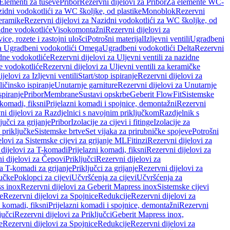
 Elementi za tuševe
Pribor
Rezervni dijelovi za Pribor
Za elemente WC-
zidni vodokotlići za WC školjke, od plastike
Monoblok
Rezervni
keramike
Rezervni dijelovi za Nazidni vodokotlići za WC školjke, od
zidne vodokotliće
Visokomontažni
Rezervni dijelovi za
ce, rozete i zastojni ulošci
Potrošni materijal
Izljevni ventili
Ugradbeni
za Ugradbeni vodokotlići Omega
Ugradbeni vodokotlići Delta
Rezervni
idne vodokotliće
Rezervni dijelovi za Uljevni ventili za nazidne
ke vodokotliće
Rezervni dijelovi za Uljevni ventili za keramičke
jelovi za Izljevni ventili
Start/stop ispiranje
Rezervni dijelovi za
ičinsko ispiranje
Unutarnje garniture
Rezervni dijelovi za Unutarnje
spiranje
Pribor
Membrane
Sustavi opskrbe
Geberit FlowFit
Sistemske
 komadi, fiksni
Prijelazni komadi i spojnice, demontažni
Rezervni
ni dijelovi za Razdjelnici s navojnim priključkom
Razdjelnik s
jučci za grijanje
Pribor
Izolacije za cijevi i fitinge
Izolacije za
 priključke
Sistemske brtve
Set vijaka za prirubničke spojeve
Potrošni
elovi za Sistemske cijevi za grijanje ML
Fitinzi
Rezervni dijelovi za
 dijelovi za T-komadi
Prijelazni komadi, fiksni
Rezervni dijelovi za
i dijelovi za Čepovi
Priključci
Rezervni dijelovi za
za T-komadi za grijanje
Priključci za grijanje
Rezervni dijelovi za
jučke
Poklopci za cijevi
Učvršćenja za cijevi
Učvršćenja za
s inox
Rezervni dijelovi za Geberit Mapress inox
Sistemske cijevi
e
Rezervni dijelovi za Spojnice
Redukcije
Rezervni dijelovi za
i komadi, fiksni
Prijelazni komadi i spojnice, demontažni
Rezervni
jučci
Rezervni dijelovi za Priključci
Geberit Mapress inox,
e
Rezervni dijelovi za Spojnice
Redukcije
Rezervni dijelovi za