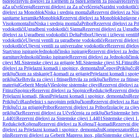
bide
Rezervni dijelovi za Elementi za bide
Elementi za pisoare
Rezervni
a
Za učvršćenja
Rezervni dijelovi za Za učvršćenja
Nazidni vodokotlići
dijelovi za Monoblok
Niska i srednja montaža
Rezervni dijelovi za Nis
sanitarne keramike
Monoblok
Rezervni dijelovi za Monoblok
Isplavne 
Visokomontažni
Niska i srednja montaža
Pribor
Rezervni dijelovi za Pr
vodokotlići
Ugradbeni vodokotlići Sigma
Rezervni dijelovi za Ugradb
dijelovi za Ugradbeni vodokotlići Delta
Pribor
Uljevni i izljevni ventili
vodokotliće
Uljevni ventili za ugradbene vodokotliće
Rezervni dijelovi
vodokotliće
Uljevni ventili za univerzalne vodokotlice
Rezervni dijelov
Start/stop ispiranje
Jednokoličinsko ispiranje
Rezervni dijelovi za Jedno
garniture
Jednokoličinsko ispiranje
Rezervni dijelovi za Jednokoličinsk
cijevi ML
Sistemske cijevi za grijanje ML
Sistemske cijevi SL
Fitinzi
Re
dijelovi za Prijelazni komadi i spojnice, demontažni
Čepovi
Priključci
R
priključkom za stiskanje
T-komadi za grijanje
Prijelazni komadi i spoje
priključke
Brtvila za cijevi i fitinge
Brtvila za priključke
Brtve za fitinge
materijal
Geberit Mepla
Višeslojne sistemske cijevi
Rezervni dijelovi za
Fitinzi
Spojnice
Rezervni dijelovi za Spojnice
Redukcije
Rezervni dijel
Prijelazni komadi, fiksni
Prijelazni komadi i spojnice, demontažni
Rezer
Priključci
Razdjelnici s navojnim priključkom
Rezervni dijelovi za Raz
Priključci za grijanje
Pribor
Rezervni dijelovi za Pribor
Izolacije za cijev
priključke
Rezervni dijelovi za Učvršćenja za priključke
Sistemske brt
1.4401
Rezervni dijelovi za Sistemske cijevi 1.4401
Sistemske cijevi 1
Redukcije
Koljena
Rezervni dijelovi za Koljena
T-komadi
Rezervni dij
dijelovi za Prijelazni komadi i spojnice, demontažni
Kompenzatori
Rez
plin
Rezervni dijelovi za Geberit Mapress inox, plin
Sistemske cijevi 1