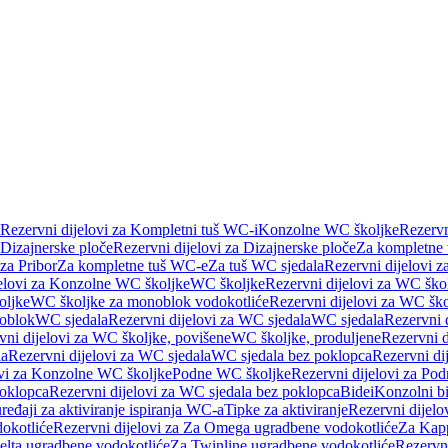
Rezervni dijelovi za Kompletni tuš WC-i
Konzolne WC školjke
Rezervn
Dizajnerske ploče
Rezervni dijelovi za Dizajnerske ploče
Za kompletne
 za Pribor
Za kompletne tuš WC-e
Za tuš WC sjedala
Rezervni dijelovi z
jelovi za Konzolne WC školjke
WC školjke
Rezervni dijelovi za WC ško
oljke
WC školjke za monoblok vodokotliće
Rezervni dijelovi za WC šk
oblok
WC sjedala
Rezervni dijelovi za WC sjedala
WC sjedala
Rezervni 
vni dijelovi za WC školjke, povišene
WC školjke, produljene
Rezervni d
la
Rezervni dijelovi za WC sjedala
WC sjedala bez poklopca
Rezervni di
ovi za Konzolne WC školjke
Podne WC školjke
Rezervni dijelovi za Po
oklopca
Rezervni dijelovi za WC sjedala bez poklopca
Bidei
Konzolni bi
uređaji za aktiviranje ispiranja WC-a
Tipke za aktiviranje
Rezervni dijelov
okotliće
Rezervni dijelovi za Za Omega ugradbene vodokotliće
Za Kapp
Delta ugradbene vodokotliće
Za Twinline ugradbene vodokotliće
Rezervni