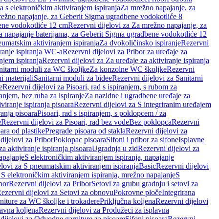
a s elektroničkim aktiviranjem ispiranja
Za mrežno napajanje, za
ežno napajanje, za Geberit Sigma ugradbene vodokotliće 8
ene vodokotliće 12 cm
Rezervni dijelovi za Za mrežno napajanje, za
Za napajanje baterijama, za Geberit Sigma ugradbene vodokotliće 12
neumatskim aktiviranjem ispiranja
Za dvokoličinsko ispiranje
Rezervni
iranje ispiranja WC-a
Rezervni dijelovi za Pribor za uređaje za
njem ispiranja
Rezervni dijelovi za Za uređaje za aktiviranje ispiranja
anitarni moduli za WC školjke
Za konzolne WC školjke
Rezervni
i materijali
Sanitarni moduli za bidee
Rezervni dijelovi za Sanitarni
e
Rezervni dijelovi za Pisoari, rad s ispiranjem, s rubom za
ranjem, bez ruba za ispiranje
Za nazidne i ugradbene uređaje za
viranje ispiranja pisoara
Rezervni dijelovi za S integriranim uređajem
ranja pisoara
Pisoari, rad s ispiranjem, s poklopcem / za
e
Rezervni dijelovi za Pisoari, rad bez vode
Bez poklopca
Rezervni
ara od plastike
Pregrade pisoara od stakla
Rezervni dijelovi za
dijelovi za Pribor
Poklopac pisoara
Sifoni i pribor za sifone
Isplavne
za aktiviranje ispiranja pisoara
Ugradnja u zid
Rezervni dijelovi za
apajanje
S elektroničkim aktiviranjem ispiranja, napajanje
elovi za S pneumatskim aktiviranjem ispiranja
Basic
Rezervni dijelovi
 S elektroničkim aktiviranjem ispiranja, mrežno napajanje
S
bor
Rezervni dijelovi za Pribor
Setovi za grubu gradnju i setovi za
ezervni dijelovi za Setovi za obnovu
Pokrovne ploče
Integrirana
niture za WC školjke i trokadere
Priključna koljena
Rezervni dijelovi
lavna koljena
Rezervni dijelovi za Produžeci za isplavna
dijelovi za Odvodne garniture za pisoare
Sifoni pisoara
Rezervni