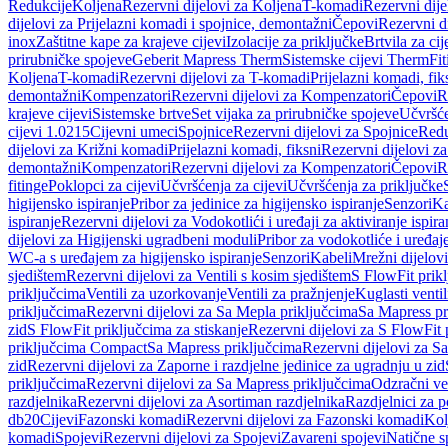
Redukcije
Koljena
Rezervni dijelovi za Koljena
T-komadi
Rezervni dij
dijelovi za Prijelazni komadi i spojnice, demontažni
Čepovi
Rezervni d
inox
Zaštitne kape za krajeve cijevi
Izolacije za priključke
Brtvila za cije
prirubničke spojeve
Geberit Mapress Therm
Sistemske cijevi Therm
Fit
Koljena
T-komadi
Rezervni dijelovi za T-komadi
Prijelazni komadi, fik
demontažni
Kompenzatori
Rezervni dijelovi za Kompenzatori
Čepovi
R
krajeve cijevi
Sistemske brtve
Set vijaka za prirubničke spojeve
Učvršće
cijevi 1.0215
Cijevni umeci
Spojnice
Rezervni dijelovi za Spojnice
Redu
dijelovi za Križni komadi
Prijelazni komadi, fiksni
Rezervni dijelovi za
demontažni
Kompenzatori
Rezervni dijelovi za Kompenzatori
Čepovi
R
fitinge
Poklopci za cijevi
Učvršćenja za cijevi
Učvršćenja za priključke
higijensko ispiranje
Pribor za jedinice za higijensko ispiranje
Senzori
Ka
ispiranje
Rezervni dijelovi za Vodokotlići i uređaji za aktiviranje ispi
dijelovi za Higijenski ugradbeni moduli
Pribor za vodokotliće i uređaj
WC-a s uređajem za higijensko ispiranje
Senzori
Kabeli
Mrežni dijelovi
sjedištem
Rezervni dijelovi za Ventili s kosim sjedištem
S FlowFit prikl
priključcima
Ventili za uzorkovanje
Ventili za pražnjenje
Kuglasti ventil
priključcima
Rezervni dijelovi za Sa Mepla priključcima
Sa Mapress pr
zid
S FlowFit priključcima za stiskanje
Rezervni dijelovi za S FlowFit 
priključcima Compact
Sa Mapress priključcima
Rezervni dijelovi za S
zid
Rezervni dijelovi za Zaporne i razdjelne jedinice za ugradnju u zid
priključcima
Rezervni dijelovi za Sa Mapress priključcima
Odzračni ven
razdjelnika
Rezervni dijelovi za Asortiman razdjelnika
Razdjelnici za p
db20
Cijevi
Fazonski komadi
Rezervni dijelovi za Fazonski komadi
Kol
komadi
Spojevi
Rezervni dijelovi za Spojevi
Zavareni spojevi
Natične s