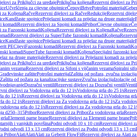
jelovi za Priključci za uređaje
Priključna koljena
Rezervni dijelovi za Pr
ice
Učvršćenja za cijevne obujmice
Čepovi
Brtve
Potrošni materijal
Geber
i za Koljena
Račve
Rezervni dijelovi za Račve
Redukcije
Rezervni dijelo
ice
Kandžaste spojnice
Prijelazni komadi za prijelaz na druge materijale
P
i komadi
Rezervni dijelovi za Spojni komadi
Pribor
Cijevne obujmice
Če
vi za Fazonski komadi
Koljena
Rezervni dijelovi za Koljena
Račve
Rezerv
omadi
Rezervni dijelovi za SuperTube fazonski komadi
Koljena
Rezervni
ice
Kandžaste spojnice
Prijelazni komadi za prijelaz na druge materijale
P
erit PE
Cijevi
Fazonski komadi
Rezervni dijelovi za Fazonski komadi
Ko
zonski komadi
SuperTube fazonski komadi
Koljena
Specijalni fazonski ko
jelaz na druge materijale
Rezervni dijelovi za Prijelazni komadi za prijel
jelovi za Priključci za uređaje
Priključna koljena
Rezervni dijelovi za Pr
jčanim vezama
Rezervni dijelovi za Sifoni s vijčanim vezama
Spiralni sif
Građevinske zaštite
Potrošni materijal
Zaštita od požara, zvučna izolacija 
 Zaštita od požara za kanalizacijske sustave
Zvučna izolacija
Izolacije od
odvodnjavanje
Dozračni ventili
Rezervni dijelovi za Dozračni ventili
Ventil
vni dijelovi za Vodolovna grla do 12 l/s
Vodolovna grla do 25 l/s
Rezerv
a do 12 l/s
Rezervni dijelovi za Vodolovna grla do 12 l/s
Vodolovna grla
la do 12 l/s
Rezervni dijelovi za Za vodolovna grla do 12 l/s
Za vodolovn
odolovna grla do 12 l/s
Rezervni dijelovi za Za vodolovna grla do 12 l/
anja d250–315
Pribor
Rezervni dijelovi za Pribor
Za vodolovna grla
Rezerv
 grla
Elementi parne brane
Rezervni dijelovi za Elementi parne brane
Pri
arnjih i vanjskih površina
Podni odvodi 10 x 10 cm
Rezervni dijelovi 
odni odvodi 13 x 13 cm
Rezervni dijelovi za Podni odvodi 13 x 13 cm
za Pribor
Alati
Alati
Alati za Geberit FlowFit
Rezervni dijelovi za Alati z