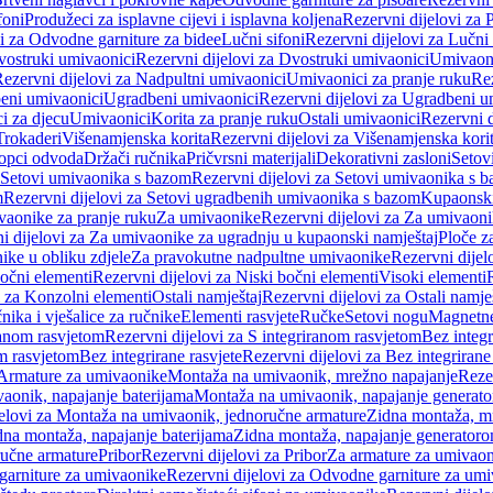
foni
Produžeci za isplavne cijevi i isplavna koljena
Rezervni dijelovi za P
i za Odvodne garniture za bidee
Lučni sifoni
Rezervni dijelovi za Lučni 
ostruki umivaonici
Rezervni dijelovi za Dvostruki umivaonici
Umivaoni
ezervni dijelovi za Nadpultni umivaonici
Umivaonici za pranje ruku
Rez
beni umivaonici
Ugradbeni umivaonici
Rezervni dijelovi za Ugradbeni u
i za djecu
Umivaonici
Korita za pranje ruku
Ostali umivaonici
Rezervni d
Trokaderi
Višenamjenska korita
Rezervni dijelovi za Višenamjenska kori
opci odvoda
Držači ručnika
Pričvrsni materijali
Dekorativni zasloni
Setov
Setovi umivaonika s bazom
Rezervni dijelovi za Setovi umivaonika s 
m
Rezervni dijelovi za Setovi ugradbenih umivaonika s bazom
Kupaonski
vaonike za pranje ruku
Za umivaonike
Rezervni dijelovi za Za umivaon
i dijelovi za Za umivaonike za ugradnju u kupaonski namještaj
Ploče z
ike u obliku zdjele
Za pravokutne nadpultne umivaonike
Rezervni dije
očni elementi
Rezervni dijelovi za Niski bočni elementi
Visoki elementi
i za Konzolni elementi
Ostali namještaj
Rezervni dijelovi za Ostali namje
nika i vješalice za ručnike
Elementi rasvjete
Ručke
Setovi nogu
Magnetne
ranom rasvjetom
Rezervni dijelovi za S integriranom rasvjetom
Bez integr
om rasvjetom
Bez integrirane rasvjete
Rezervni dijelovi za Bez integrirane
 Armature za umivaonike
Montaža na umivaonik, mrežno napajanje
Reze
aonik, napajanje baterijama
Montaža na umivaonik, napajanje generat
jelovi za Montaža na umivaonik, jednoručne armature
Zidna montaža, m
dna montaža, napajanje baterijama
Zidna montaža, napajanje generator
ručne armature
Pribor
Rezervni dijelovi za Pribor
Za armature za umivao
arniture za umivaonike
Rezervni dijelovi za Odvodne garniture za um