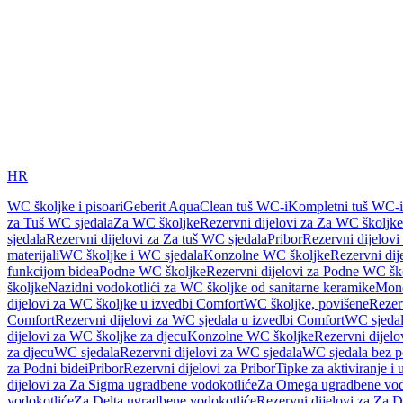
HR
WC školjke i pisoari
Geberit AquaClean tuš WC-i
Kompletni tuš WC-i
za Tuš WC sjedala
Za WC školjke
Rezervni dijelovi za Za WC školjke
sjedala
Rezervni dijelovi za Za tuš WC sjedala
Pribor
Rezervni dijelovi
materijali
WC školjke i WC sjedala
Konzolne WC školjke
Rezervni di
funkcijom bidea
Podne WC školjke
Rezervni dijelovi za Podne WC šk
školjke
Nazidni vodokotlići za WC školjke od sanitarne keramike
Mon
dijelovi za WC školjke u izvedbi Comfort
WC školjke, povišene
Rezer
Comfort
Rezervni dijelovi za WC sjedala u izvedbi Comfort
WC sjeda
dijelovi za WC školjke za djecu
Konzolne WC školjke
Rezervni dijel
za djecu
WC sjedala
Rezervni dijelovi za WC sjedala
WC sjedala bez p
za Podni bidei
Pribor
Rezervni dijelovi za Pribor
Tipke za aktiviranje i 
dijelovi za Za Sigma ugradbene vodokotliće
Za Omega ugradbene vod
vodokotliće
Za Delta ugradbene vodokotliće
Rezervni dijelovi za Za 