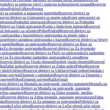
rodužeci za isplavne cijevi i isplavna koljena
Spojni komadi
Rezervni
sifoni
Priključci
Brtve
Prostor
ci za ugradnju u kupaonski namještaj
Rezervni dijelovi za
ervni dijelovi za Umivaonici za pranje ruku
Kutni umivaonici za
mivaonici
Podpultni umivaonici
Rezervni dijelovi za Podpultni
ijelovi za Ostali umivaonici
Korita s funkcijom ispiranja
Rezervni
ta
Umivaonici za učionice
Pribor
Podesti
Rezervni dijelovi za
i umivaonika s bazom
Setovi umivaonika za pranje ruku s
bazom
Setovi ugradnog umivaonika s bazom
Rezervni dijelovi za Setovi
 namještaj
Baze za umivaonike
Rezervni dijelovi za Baze za
ike
Za dvostruke umivaonike
Rezervni dijelovi za Za dvostruke
a umivaonike
Rezervni dijelovi za Ploče za umivaonike
Za nadpultne
lovi za Za pravokutne nadpultne umivaonike
Za ugradbene
Rezervni dijelovi za Visoki elementi
Srednje visoki elementi
Rezervni
štaj
Zidne police
Rezervni dijelovi za Zidne police
Pribor
Rezervni
 ploče
Utičnice
Rezervni dijelovi za Utičnice
Ostali pribor
Ogledala i
irane rasvjete
Elementi s ogledalom
Rezervni dijelovi za Elementi s
 rasvjete
Pribor
Elementi rasvjete
Ručke
Ostali
rvni dijelovi za Montaža na umivaonik, mrežno napajanje
Montaža na
orom
Rezervni dijelovi za Montaža na umivaonik, napajanje
režno napajanje
Rezervni dijelovi za Zidna montaža, mrežno
om
Rezervni dijelovi za Zidna montaža, napajanje generatorom
Zidna
nike
Rezervni dijelovi za Za armature za umivaonike
Priključci za
ivaonike
Lučni sifoni
Rezervni dijelovi za Lučni sifoni
Lučni sifoni,