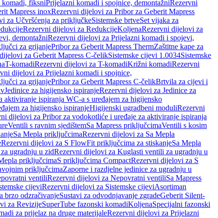
i komadi, fiksni
Prijelazni komadi i spojnice, demontažni
Rezervni
rit Mapress inox
Rezervni dijelovi za Pribor za Geberit Mapress
vi za Učvršćenja za priključke
Sistemske brtve
Set vijaka za
dukcije
Rezervni dijelovi za Redukcije
Koljena
Rezervni dijelovi za
jevi, demontažni
Rezervni dijelovi za Prijelazni komadi i spojevi,
ljučci za grijanje
Pribor za Geberit Mapress Therm
Zaštitne kape za
dijelovi za Geberit Mapress C-čelik
Sistemske cijevi 1.0034
Sistemske
na
T-komadi
Rezervni dijelovi za T-komadi
Križni komadi
Rezervni
ni dijelovi za Prijelazni komadi i spojnice,
ljučci za grijanje
Pribor za Geberit Mapress C-čelik
Brtvila za cijevi i
av
Jedinice za higijensko ispiranje
Rezervni dijelovi za Jedinice za
za aktiviranje ispiranja WC-a s uređajem za higijensko
đajem za higijensko ispiranje
Higijenski ugradbeni moduli
Rezervni
i dijelovi za Pribor za vodokotliće i uređaje za aktiviranje ispiranja
ure
Ventili s ravnim sjedištem
Sa Mapress priključcima
Ventili s kosim
kanje
Sa Mepla priključcima
Rezervni dijelovi za Sa Mepla
e
Rezervni dijelovi za S FlowFit priključcima za stiskanje
Sa Mepla
i za ugradnju u zid
Rezervni dijelovi za Kuglasti ventili za ugradnju u
 Mepla priključcima
S priključcima Compact
Rezervni dijelovi za S
avojnim priključcima
Zaporne i razdjelne jedinice za ugradnju u
povratni ventili
Rezervni dijelovi za Nepovratni ventili
Sa Mapress
stemske cijevi
Rezervni dijelovi za Sistemske cijevi
Asortiman
za brzo odzračivanje
Sustavi za odvodnjavanje zgrade
Geberit Silent-
vi za Revizije
SuperTube fazonski komadi
Koljena
Specijalni fazonski
madi za prijelaz na druge materijale
Rezervni dijelovi za Prijelazni