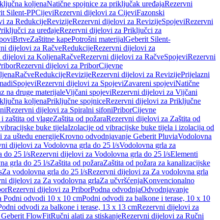
iključna koljena
Natične spojnice za priključak uređaja
Rezervni
it Silent-PP
Cijevi
Rezervni dijelovi za Cijevi
Fazonski
vi za Redukcije
Revizije
Rezervni dijelovi za Revizije
Spojevi
Rezervni
riključci za uređaje
Rezervni dijelovi za Priključci za
povi
Brtve
Zaštitne kape
Potrošni materijal
Geberit Silent-
ni dijelovi za Račve
Redukcije
Rezervni dijelovi za
 dijelovi za Koljena
Račve
Rezervni dijelovi za Račve
Spojevi
Rezervni
ribor
Rezervni dijelovi za Pribor
Cijevne
ljena
Račve
Redukcije
Revizije
Rezervni dijelovi za Revizije
Prijelazni
madi
Spojevi
Rezervni dijelovi za Spojevi
Zavareni spojevi
Natične
az na druge materijale
Vijčani spojevi
Rezervni dijelovi za Vijčani
iključna koljena
Priključne spojnice
Rezervni dijelovi za Priključne
oni
Rezervni dijelovi za Spiralni sifoni
Pribor
Cijevne
i zaštita od vlage
Zaštita od požara
Rezervni dijelovi za Zaštita od
 vibracijske buke tijela
Izolacije od vibracijske buke tijela i izolacija od
i za uštedu energije
Krovno odvodnjavanje Geberit Pluvia
Vodolovna
ni dijelovi za Vodolovna grla do 25 l/s
Vodolovna grla za
 do 25 l/s
Rezervni dijelovi za Vodolovna grla do 25 l/s
Elementi
a grla do 25 l/s
Zaštita od požara
Zaštita od požara za kanalizacijske
s
Za vodolovna grla do 25 l/s
Rezervni dijelovi za Za vodolovna grla
ni dijelovi za Za vodolovna grla
Za učvršćenja
Konvencionalno
bor
Rezervni dijelovi za Pribor
Podna odvodnja
Odvodnjavanje
za Podni odvodi 10 x 10 cm
Podni odvodi za balkone i terase, 10 x 10
Podni odvodi za balkone i terase, 13 x 13 cm
Rezervni dijelovi za
a Geberit FlowFit
Ručni alati za stiskanje
Rezervni dijelovi za Ručni