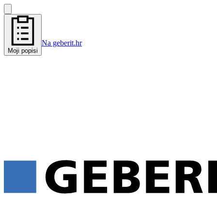
Na geberit.hr
Moji popisi