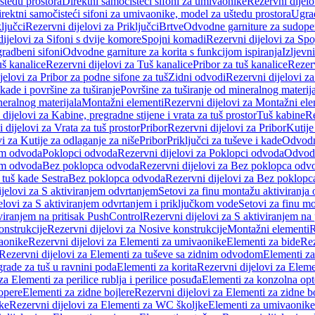
štedu prostora
Direktni samočisteći sifoni za umivaonike
Rezervni dijelo
irektni samočisteći sifoni za umivaonike, model za uštedu prostora
Ugrad
ljučci
Rezervni dijelovi za Priključci
Brtve
Odvodne garniture za sudope
ijelovi za Sifoni s dvije komore
Spojni komadi
Rezervni dijelovi za Sp
radbeni sifoni
Odvodne garniture za korita s funkcijom ispiranja
Izljevni
š kanalice
Rezervni dijelovi za Tuš kanalice
Pribor za tuš kanalice
Rezerv
jelovi za Pribor za podne sifone za tuš
Zidni odvodi
Rezervni dijelovi z
kade i površine za tuširanje
Površine za tuširanje od mineralnog materij
neralnog materijala
Montažni elementi
Rezervni dijelovi za Montažni ele
dijelovi za Kabine, pregradne stijene i vrata za tuš prostor
Tuš kabine
Re
 dijelovi za Vrata za tuš prostor
Pribor
Rezervni dijelovi za Pribor
Kutije
i za Kutije za odlaganje za niše
Pribor
Priključci za tuševe i kade
Odvodne
em odvoda
Poklopci odvoda
Rezervni dijelovi za Poklopci odvoda
Odvodn
em odvoda
Bez poklopca odvoda
Rezervni dijelovi za Bez poklopca odv
 tuš kade Sestra
Bez poklopca odvoda
Rezervni dijelovi za Bez poklop
jelovi za S aktiviranjem odvrtanjem
Setovi za finu montažu aktiviranja
elovi za S aktiviranjem odvrtanjem i priključkom vode
Setovi za finu mo
viranjem na pritisak PushControl
Rezervni dijelovi za S aktiviranjem na
onstrukcije
Rezervni dijelovi za Nosive konstrukcije
Montažni elementi
R
aonike
Rezervni dijelovi za Elementi za umivaonike
Elementi za bide
Rez
Rezervni dijelovi za Elementi za tuševe sa zidnim odvodom
Elementi za
grade za tuš u ravnini poda
Elementi za korita
Rezervni dijelovi za Eleme
za Elementi za perilice rublja i perilice posuđa
Elementi za konzolna opt
opere
Elementi za zidne bojlere
Rezervni dijelovi za Elementi za zidne b
ke
Rezervni dijelovi za Elementi za WC školjke
Elementi za umivaonike