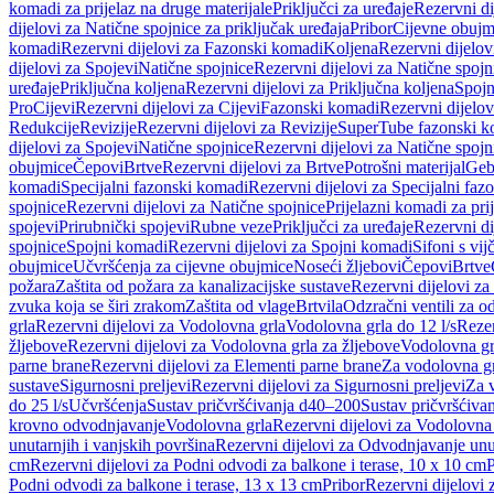
komadi za prijelaz na druge materijale
Priključci za uređaje
Rezervni di
dijelovi za Natične spojnice za priključak uređaja
Pribor
Cijevne obujm
komadi
Rezervni dijelovi za Fazonski komadi
Koljena
Rezervni dijelov
dijelovi za Spojevi
Natične spojnice
Rezervni dijelovi za Natične spojn
uređaje
Priključna koljena
Rezervni dijelovi za Priključna koljena
Spojn
Pro
Cijevi
Rezervni dijelovi za Cijevi
Fazonski komadi
Rezervni dijelo
Redukcije
Revizije
Rezervni dijelovi za Revizije
SuperTube fazonski k
dijelovi za Spojevi
Natične spojnice
Rezervni dijelovi za Natične spojn
obujmice
Čepovi
Brtve
Rezervni dijelovi za Brtve
Potrošni materijal
Geb
komadi
Specijalni fazonski komadi
Rezervni dijelovi za Specijalni fa
spojnice
Rezervni dijelovi za Natične spojnice
Prijelazni komadi za pri
spojevi
Prirubnički spojevi
Rubne veze
Priključci za uređaje
Rezervni di
spojnice
Spojni komadi
Rezervni dijelovi za Spojni komadi
Sifoni s vi
obujmice
Učvršćenja za cijevne obujmice
Noseći žljebovi
Čepovi
Brtve
požara
Zaštita od požara za kanalizacijske sustave
Rezervni dijelovi za
zvuka koja se širi zrakom
Zaštita od vlage
Brtvila
Odzračni ventili za 
grla
Rezervni dijelovi za Vodolovna grla
Vodolovna grla do 12 l/s
Rezer
žljebove
Rezervni dijelovi za Vodolovna grla za žljebove
Vodolovna grl
parne brane
Rezervni dijelovi za Elementi parne brane
Za vodolovna gr
sustave
Sigurnosni preljevi
Rezervni dijelovi za Sigurnosni preljevi
Za v
do 25 l/s
Učvršćenja
Sustav pričvršćivanja d40–200
Sustav pričvršćiv
krovno odvodnjavanje
Vodolovna grla
Rezervni dijelovi za Vodolovna
unutarnjih i vanjskih površina
Rezervni dijelovi za Odvodnjavanje unut
cm
Rezervni dijelovi za Podni odvodi za balkone i terase, 10 x 10 cm
P
Podni odvodi za balkone i terase, 13 x 13 cm
Pribor
Rezervni dijelovi 