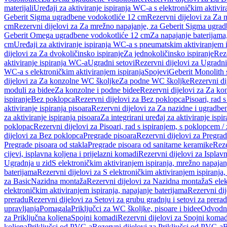
materijali
Uređaji za aktiviranje ispiranja WC-a s elektroničkim aktivir
Geberit Sigma ugradbene vodokotliće 12 cm
Rezervni dijelovi za Za
cm
Rezervni dijelovi za Za mrežno napajanje, za Geberit Sigma ugra
Geberit Omega ugradbene vodokotliće 12 cm
Za napajanje baterijam
cm
Uređaji za aktiviranje ispiranja WC-a s pneumatskim aktiviranjem i
dijelovi za Za dvokoličinsko ispiranje
Za jednokoličinsko ispiranje
Reze
aktiviranje ispiranja WC-a
Ugradni setovi
Rezervni dijelovi za Ugradni
WC-a s elektroničkim aktiviranjem ispiranja
Spojevi
Geberit Monolith 
dijelovi za Za konzolne WC školjke
Za podne WC školjke
Rezervni di
moduli za bidee
Za konzolne i podne bidee
Rezervni dijelovi za Za ko
ispiranje
Bez poklopca
Rezervni dijelovi za Bez poklopca
Pisoari, rad 
aktiviranje ispiranja pisoara
Rezervni dijelovi za Za nazidne i ugradbene
za aktiviranje ispiranja pisoara
Za integrirani uređaj za aktiviranje ispi
poklopac
Rezervni dijelovi za Pisoari, rad s ispiranjem, s poklopcem /
dijelovi za Bez poklopca
Pregrade pisoara
Rezervni dijelovi za Pregrad
Pregrade pisoara od stakla
Pregrade pisoara od sanitarne keramike
Reze
cijevi, isplavna koljena i prijelazni komadi
Rezervni dijelovi za Isplavn
Ugradnja u zid
S elektroničkim aktiviranjem ispiranja, mrežno napajan
baterijama
Rezervni dijelovi za S elektroničkim aktiviranjem ispiranja,
za Basic
Nazidna montaža
Rezervni dijelovi za Nazidna montaža
S ele
elektroničkim aktiviranjem ispiranja, napajanje baterijama
Rezervni dij
preradu
Rezervni dijelovi za Setovi za grubu gradnju i setovi za prera
upravljanja
Pomagala
Priključci za WC školjke, pisoare i bidee
Odvodne
za Priključna koljena
Spojni komadi
Rezervni dijelovi za Spojni komad
koljena
Priključci od PVC-a
Rezervni dijelovi za Priključci od PVC-a
B