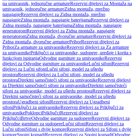
na umivaonik, jednoručne armature
Rezervni dijelovi za Montaža na
umivaonik, jednoručne armature
Zidna montaža, mrežno
napajanje
Rezervni dijelovi za Zidna montaža, mrežno
napajanje
Zidna montaža, napajanje baterijama
Rezervni dijelovi za
Zidna montaža, napajanje baterijama
Zidna montaža, napajanje
generatorom
Rezervni dijelovi za Zidna montaža, napajanje
generatorom
Zidna montaža, dvoručne armature
Rezervni dijelovi za
Zidna montaža, dvoručne armature
Pribor
Rezervni dijelovi za
Pribor
Za armature za umivaonike
Rezervni dijelovi za Za armature
za umivaonike
Priključci za umivaonike, sudopere, uređaje i korita s
funkcijom ispiranja
Odvodne garniture za umivaonike
Rezervni
dijelovi za Odvodne garniture za umivaonike
Lučni sifoni
Rezervni
dijelovi za Lučni sifoni
Lučni sifoni, model za uštedu
prostora
Rezervni dijelovi za Lučni sifoni, model za uštedu
prostora
Direktni samočisteći sifoni za umivaonike
Rezervni dijelovi
za Direktni samočisteći sifoni za umivaonike
Direktni samočisteći
sifoni za umivaonike, model za uštedu prostora
Rezervni dijelovi za
Direktni samočisteći sifoni za umivaonike, model za uštedu
prostora
Ugradbeni sifoni
Rezervni dijelovi za Ugradbeni
sifoni
Priključci za umivaonike
Rezervni dijelovi za Priključci za
umivaonike
Poklopci
Priključci
Rezervni dijelovi za
Priključci
Brtve
Odvodne garniture za sudopere
Rezervni dijelovi za
Odvodne garniture za sudopere
Lučni sifoni
Rezervni dijelovi za
Lučni sifoni
Sifoni s dvije komore
Rezervni dijelovi za Sifoni s dvije
komore
Spojni komadi
Rezervni dijelovi za Spojni komadi
Odvodne