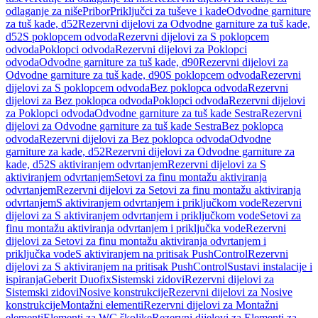
odlaganje za niše
Pribor
Priključci za tuševe i kade
Odvodne garniture
za tuš kade, d52
Rezervni dijelovi za Odvodne garniture za tuš kade,
d52
S poklopcem odvoda
Rezervni dijelovi za S poklopcem
odvoda
Poklopci odvoda
Rezervni dijelovi za Poklopci
odvoda
Odvodne garniture za tuš kade, d90
Rezervni dijelovi za
Odvodne garniture za tuš kade, d90
S poklopcem odvoda
Rezervni
dijelovi za S poklopcem odvoda
Bez poklopca odvoda
Rezervni
dijelovi za Bez poklopca odvoda
Poklopci odvoda
Rezervni dijelovi
za Poklopci odvoda
Odvodne garniture za tuš kade Sestra
Rezervni
dijelovi za Odvodne garniture za tuš kade Sestra
Bez poklopca
odvoda
Rezervni dijelovi za Bez poklopca odvoda
Odvodne
garniture za kade, d52
Rezervni dijelovi za Odvodne garniture za
kade, d52
S aktiviranjem odvrtanjem
Rezervni dijelovi za S
aktiviranjem odvrtanjem
Setovi za finu montažu aktiviranja
odvrtanjem
Rezervni dijelovi za Setovi za finu montažu aktiviranja
odvrtanjem
S aktiviranjem odvrtanjem i priključkom vode
Rezervni
dijelovi za S aktiviranjem odvrtanjem i priključkom vode
Setovi za
finu montažu aktiviranja odvrtanjem i priključka vode
Rezervni
dijelovi za Setovi za finu montažu aktiviranja odvrtanjem i
priključka vode
S aktiviranjem na pritisak PushControl
Rezervni
dijelovi za S aktiviranjem na pritisak PushControl
Sustavi instalacije i
ispiranja
Geberit Duofix
Sistemski zidovi
Rezervni dijelovi za
Sistemski zidovi
Nosive konstrukcije
Rezervni dijelovi za Nosive
konstrukcije
Montažni elementi
Rezervni dijelovi za Montažni
elementi
Elementi za WC školjke
Rezervni dijelovi za Elementi za