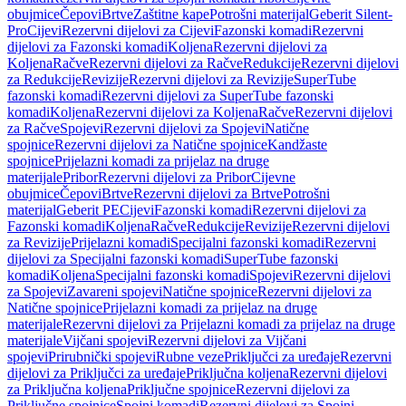
obujmice
Čepovi
Brtve
Zaštitne kape
Potrošni materijal
Geberit Silent-
Pro
Cijevi
Rezervni dijelovi za Cijevi
Fazonski komadi
Rezervni
dijelovi za Fazonski komadi
Koljena
Rezervni dijelovi za
Koljena
Račve
Rezervni dijelovi za Račve
Redukcije
Rezervni dijelovi
za Redukcije
Revizije
Rezervni dijelovi za Revizije
SuperTube
fazonski komadi
Rezervni dijelovi za SuperTube fazonski
komadi
Koljena
Rezervni dijelovi za Koljena
Račve
Rezervni dijelovi
za Račve
Spojevi
Rezervni dijelovi za Spojevi
Natične
spojnice
Rezervni dijelovi za Natične spojnice
Kandžaste
spojnice
Prijelazni komadi za prijelaz na druge
materijale
Pribor
Rezervni dijelovi za Pribor
Cijevne
obujmice
Čepovi
Brtve
Rezervni dijelovi za Brtve
Potrošni
materijal
Geberit PE
Cijevi
Fazonski komadi
Rezervni dijelovi za
Fazonski komadi
Koljena
Račve
Redukcije
Revizije
Rezervni dijelovi
za Revizije
Prijelazni komadi
Specijalni fazonski komadi
Rezervni
dijelovi za Specijalni fazonski komadi
SuperTube fazonski
komadi
Koljena
Specijalni fazonski komadi
Spojevi
Rezervni dijelovi
za Spojevi
Zavareni spojevi
Natične spojnice
Rezervni dijelovi za
Natične spojnice
Prijelazni komadi za prijelaz na druge
materijale
Rezervni dijelovi za Prijelazni komadi za prijelaz na druge
materijale
Vijčani spojevi
Rezervni dijelovi za Vijčani
spojevi
Prirubnički spojevi
Rubne veze
Priključci za uređaje
Rezervni
dijelovi za Priključci za uređaje
Priključna koljena
Rezervni dijelovi
za Priključna koljena
Priključne spojnice
Rezervni dijelovi za
Priključne spojnice
Spojni komadi
Rezervni dijelovi za Spojni