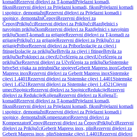
komadi
Rezervni dijelovi za T-komadi
Prijelazni komadi,
fiksni
Rezervni dijelovi za Prijelazni komadi, fiksni
Prijelazni komadi
i spojnice, demontažni
Rezervni dijelovi za Prijelazni komadi i
spojnice, demontažni
Čepovi
Rezervni dijelovi za
Čepovi
Priključci
Rezervni dijelovi za Priključci
Razdjelnici s
navojnim priključkom
Rezervni dijelovi za Razdjelnici s navojnim
priključkom
T-komadi za grijanje
Rezervni dijelovi za T-komadi za
grijanje
Priključci za grijanje
Rezervni dijelovi za Priključci za
grijanje
Pribor
Rezervni dijelovi za Pribor
Izolacije za cijevi i
fitinge
Izolacije za priključke
Brtvila za cijevi i fitinge
Brtvila za
priključke
Poklopci za cijevi
Učvršćenja za cijevi
Učvršćenja za
priključke
Rezervni dijelovi za Učvršćenja za priključke
Sistemske
brtve
Set vijaka za prirubničke spojeve
Geberit Mapress inox
Geberit
Mapress inox
Rezervni dijelovi za Geberit Mapress inox
Sistemske
cijevi 1.4401
Rezervni dijelovi za Sistemske cijevi 1.4401
Sistemske
cijevi 1.4521
Rezervni dijelovi za Sistemske cijevi 1.4521
Cijevni
umeci
Spojnice
Rezervni dijelovi za Spojnice
Redukcije
Rezervni
dijelovi za Redukcije
Koljena
Rezervni dijelovi za Koljena
T-
komadi
Rezervni dijelovi za T-komadi
Prijelazni komadi,
fiksni
Rezervni dijelovi za Prijelazni komadi, fiksni
Prijelazni komadi
i spojnice, demontažni
Rezervni dijelovi za Prijelazni komadi i
spojnice, demontažni
Kompenzatori
Rezervni dijelovi za
Kompenzatori
Čepovi
Rezervni dijelovi za Čepovi
Priključci
Rezervni
dijelovi za Priključci
Geberit Mapress inox, plin
Rezervni dijelovi za
Geberit Mapress inox, plin
Sistemske cijevi 1.4401
Rezervni dijelovi