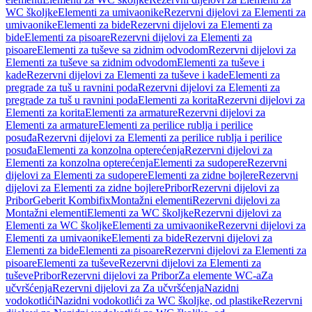
WC školjke
Elementi za umivaonike
Rezervni dijelovi za Elementi za
umivaonike
Elementi za bide
Rezervni dijelovi za Elementi za
bide
Elementi za pisoare
Rezervni dijelovi za Elementi za
pisoare
Elementi za tuševe sa zidnim odvodom
Rezervni dijelovi za
Elementi za tuševe sa zidnim odvodom
Elementi za tuševe i
kade
Rezervni dijelovi za Elementi za tuševe i kade
Elementi za
pregrade za tuš u ravnini poda
Rezervni dijelovi za Elementi za
pregrade za tuš u ravnini poda
Elementi za korita
Rezervni dijelovi za
Elementi za korita
Elementi za armature
Rezervni dijelovi za
Elementi za armature
Elementi za perilice rublja i perilice
posuđa
Rezervni dijelovi za Elementi za perilice rublja i perilice
posuđa
Elementi za konzolna opterećenja
Rezervni dijelovi za
Elementi za konzolna opterećenja
Elementi za sudopere
Rezervni
dijelovi za Elementi za sudopere
Elementi za zidne bojlere
Rezervni
dijelovi za Elementi za zidne bojlere
Pribor
Rezervni dijelovi za
Pribor
Geberit Kombifix
Montažni elementi
Rezervni dijelovi za
Montažni elementi
Elementi za WC školjke
Rezervni dijelovi za
Elementi za WC školjke
Elementi za umivaonike
Rezervni dijelovi za
Elementi za umivaonike
Elementi za bide
Rezervni dijelovi za
Elementi za bide
Elementi za pisoare
Rezervni dijelovi za Elementi za
pisoare
Elementi za tuševe
Rezervni dijelovi za Elementi za
tuševe
Pribor
Rezervni dijelovi za Pribor
Za elemente WC-a
Za
učvršćenja
Rezervni dijelovi za Za učvršćenja
Nazidni
vodokotlići
Nazidni vodokotlići za WC školjke, od plastike
Rezervni