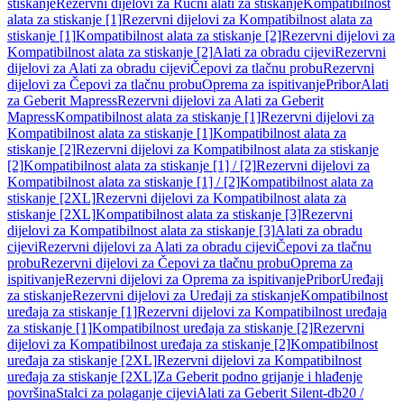
stiskanje
Rezervni dijelovi za Ručni alati za stiskanje
Kompatibilnost
alata za stiskanje [1]
Rezervni dijelovi za Kompatibilnost alata za
stiskanje [1]
Kompatibilnost alata za stiskanje [2]
Rezervni dijelovi za
Kompatibilnost alata za stiskanje [2]
Alati za obradu cijevi
Rezervni
dijelovi za Alati za obradu cijevi
Čepovi za tlačnu probu
Rezervni
dijelovi za Čepovi za tlačnu probu
Oprema za ispitivanje
Pribor
Alati
za Geberit Mapress
Rezervni dijelovi za Alati za Geberit
Mapress
Kompatibilnost alata za stiskanje [1]
Rezervni dijelovi za
Kompatibilnost alata za stiskanje [1]
Kompatibilnost alata za
stiskanje [2]
Rezervni dijelovi za Kompatibilnost alata za stiskanje
[2]
Kompatibilnost alata za stiskanje [1] / [2]
Rezervni dijelovi za
Kompatibilnost alata za stiskanje [1] / [2]
Kompatibilnost alata za
stiskanje [2XL]
Rezervni dijelovi za Kompatibilnost alata za
stiskanje [2XL]
Kompatibilnost alata za stiskanje [3]
Rezervni
dijelovi za Kompatibilnost alata za stiskanje [3]
Alati za obradu
cijevi
Rezervni dijelovi za Alati za obradu cijevi
Čepovi za tlačnu
probu
Rezervni dijelovi za Čepovi za tlačnu probu
Oprema za
ispitivanje
Rezervni dijelovi za Oprema za ispitivanje
Pribor
Uređaji
za stiskanje
Rezervni dijelovi za Uređaji za stiskanje
Kompatibilnost
uređaja za stiskanje [1]
Rezervni dijelovi za Kompatibilnost uređaja
za stiskanje [1]
Kompatibilnost uređaja za stiskanje [2]
Rezervni
dijelovi za Kompatibilnost uređaja za stiskanje [2]
Kompatibilnost
uređaja za stiskanje [2XL]
Rezervni dijelovi za Kompatibilnost
uređaja za stiskanje [2XL]
Za Geberit podno grijanje i hlađenje
površina
Stalci za polaganje cijevi
Alati za Geberit Silent-db20 /