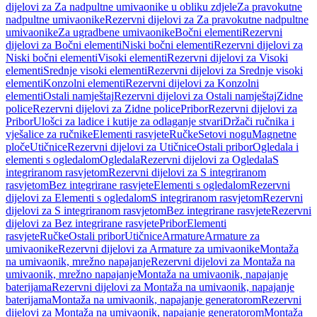
dijelovi za Za nadpultne umivaonike u obliku zdjele
Za pravokutne
nadpultne umivaonike
Rezervni dijelovi za Za pravokutne nadpultne
umivaonike
Za ugradbene umivaonike
Bočni elementi
Rezervni
dijelovi za Bočni elementi
Niski bočni elementi
Rezervni dijelovi za
Niski bočni elementi
Visoki elementi
Rezervni dijelovi za Visoki
elementi
Srednje visoki elementi
Rezervni dijelovi za Srednje visoki
elementi
Konzolni elementi
Rezervni dijelovi za Konzolni
elementi
Ostali namještaj
Rezervni dijelovi za Ostali namještaj
Zidne
police
Rezervni dijelovi za Zidne police
Pribor
Rezervni dijelovi za
Pribor
Ulošci za ladice i kutije za odlaganje stvari
Držači ručnika i
vješalice za ručnike
Elementi rasvjete
Ručke
Setovi nogu
Magnetne
ploče
Utičnice
Rezervni dijelovi za Utičnice
Ostali pribor
Ogledala i
elementi s ogledalom
Ogledala
Rezervni dijelovi za Ogledala
S
integriranom rasvjetom
Rezervni dijelovi za S integriranom
rasvjetom
Bez integrirane rasvjete
Elementi s ogledalom
Rezervni
dijelovi za Elementi s ogledalom
S integriranom rasvjetom
Rezervni
dijelovi za S integriranom rasvjetom
Bez integrirane rasvjete
Rezervni
dijelovi za Bez integrirane rasvjete
Pribor
Elementi
rasvjete
Ručke
Ostali pribor
Utičnice
Armature
Armature za
umivaonike
Rezervni dijelovi za Armature za umivaonike
Montaža
na umivaonik, mrežno napajanje
Rezervni dijelovi za Montaža na
umivaonik, mrežno napajanje
Montaža na umivaonik, napajanje
baterijama
Rezervni dijelovi za Montaža na umivaonik, napajanje
baterijama
Montaža na umivaonik, napajanje generatorom
Rezervni
dijelovi za Montaža na umivaonik, napajanje generatorom
Montaža