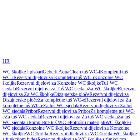
HR
WC školjke i pisoari
Geberit AquaClean tuš WC-i
Kompletni tuš
WC-i
Rezervni dijelovi za Kompletni tuš WC-i
Konzolne WC
školjke
Rezervni dijelovi za Konzolne WC školjke
Tuš WC
sjedala
Rezervni dijelovi za Tuš WC sjedala
Za WC školjke
Rezervni
dijelovi za Za WC školjke
Dizajnerske ploče
Rezervni dijelovi za
Dizajnerske ploče
Za kompletne tuš WC-e
Rezervni dijelovi za Za
kompletne tuš WC-e
Za tuš WC sjedala
Rezervni dijelovi za Za tuš
WC sjedala
Pribor
Rezervni dijelovi za Pribor
Za kompletne tuš WC-
e
Za tuš WC sjedala
Rezervni dijelovi za Za tuš WC sjedala
Za tuš
WC sjedala i kompletne tuš WC-e
Potrošni materijali
WC školjke i
WC sjedala
Konzolne WC školjke
Rezervni dijelovi za Konzolne
WC školjke
WC školjke
Rezervni dijelovi za WC školjke
WC školjke
s funkcijom bidea
Rezervni dijelovi za WC školjke s funkcijom