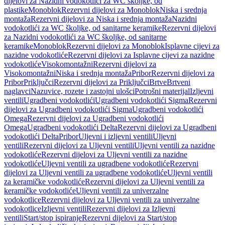
dijelovi za Nazidni vodokotlići za WC školjke, od
plastike
Monoblok
Rezervni dijelovi za Monoblok
Niska i srednja
montaža
Rezervni dijelovi za Niska i srednja montaža
Nazidni
vodokotlići za WC školjke, od sanitarne keramike
Rezervni dijelovi
za Nazidni vodokotlići za WC školjke, od sanitarne
keramike
Monoblok
Rezervni dijelovi za Monoblok
Isplavne cijevi za
nazidne vodokotliće
Rezervni dijelovi za Isplavne cijevi za nazidne
vodokotliće
Visokomontažni
Rezervni dijelovi za
Visokomontažni
Niska i srednja montaža
Pribor
Rezervni dijelovi za
Pribor
Priključci
Rezervni dijelovi za Priključci
Brtve
Brtveni
naglavci
Nazuvice, rozete i zastojni ulošci
Potrošni materijal
Izljevni
ventili
Ugradbeni vodokotlići
Ugradbeni vodokotlići Sigma
Rezervni
dijelovi za Ugradbeni vodokotlići Sigma
Ugradbeni vodokotlići
Omega
Rezervni dijelovi za Ugradbeni vodokotlići
Omega
Ugradbeni vodokotlići Delta
Rezervni dijelovi za Ugradbeni
vodokotlići Delta
Pribor
Uljevni i izljevni ventili
Uljevni
ventili
Rezervni dijelovi za Uljevni ventili
Uljevni ventili za nazidne
vodokotliće
Rezervni dijelovi za Uljevni ventili za nazidne
vodokotliće
Uljevni ventili za ugradbene vodokotliće
Rezervni
dijelovi za Uljevni ventili za ugradbene vodokotliće
Uljevni ventili
za keramičke vodokotliće
Rezervni dijelovi za Uljevni ventili za
keramičke vodokotliće
Uljevni ventili za univerzalne
vodokotlice
Rezervni dijelovi za Uljevni ventili za univerzalne
vodokotlice
Izljevni ventili
Rezervni dijelovi za Izljevni
ventili
Start/stop ispiranje
Rezervni dijelovi za Start/stop