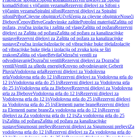
komadi
Sifoni s vijčanim vezama
Rezervni dijelovi za Sifoni s
vijčanim vezama
Spiralni sifoni
Rezervni dijelovi za Spiralni
sifoni
Pribor
Cijevne obujmice
Učvršćenja za cijevne obujmice
Noseći
žljebovi
Čepovi
Brtve
Građevinske zaštite
Potrošni materijal
Zaštita od
požara, zvučna izolacija i zaštita od vlage
Zaštita od požara
Rezervni
dijelovi za Zaštita od požara
Zaštita od požara za kanalizacijske
sustave
Rezervni dijelovi za Zaštita od požara za kanalizacijske
sustave
Zvučna izolacija
Izolacije od vibracijske buke tijela
Izolacije
od vibracijske buke tijela i izolacija od zvuka koja se širi
zrakom
Zaštita od vlage
Brtvila
Odzračni ventili za
odvodnjavanje
Dozračni ventili
Rezervni dijelovi za Dozračni
ventili
Ventili za uštedu energije
Krovno odvodnjavanje Geberit
Pluvia
Vodolovna grla
Rezervni dijelovi za Vodolovna
grla
Vodolovna grla do 12 l/s
Rezervni dijelovi za Vodolovna grla do
12 l/s
Vodolovna grla do 25 l/s
Rezervni dijelovi za Vodolovna grla
do 25 l/s
Vodolovna grla za žljebove
Rezervni dijelovi za Vodolovna
grla za žljebove
Vodolovna grla do 12 l/s
Rezervni dijelovi za
Vodolovna grla do 12 l/s
Vodolovna grla do 25 l/s
Rezervni dijelovi
za Vodolovna grla do 25 l/s
Elementi parne brane
Rezervni dijelovi
za Elementi parne brane
Za vodolovna grla do 12 l/s
Rezervni
dijelovi za Za vodolovna grla do 12 l/s
Za vodolovna grla do 25
l/s
Zaštita od požara
Zaštita od požara za kanalizacijske
sustave
Sigurnosni preljevi
Rezervni dijelovi za Sigurnosni preljevi
Za
vodolovna grla do 12 l/s
Rezervni dijelovi za Za vodolovna grla do