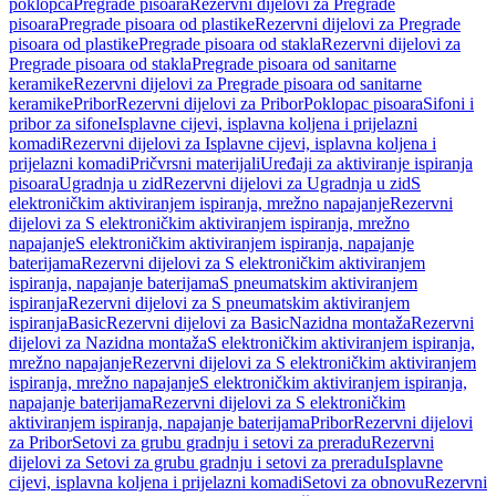
poklopca
Pregrade pisoara
Rezervni dijelovi za Pregrade
pisoara
Pregrade pisoara od plastike
Rezervni dijelovi za Pregrade
pisoara od plastike
Pregrade pisoara od stakla
Rezervni dijelovi za
Pregrade pisoara od stakla
Pregrade pisoara od sanitarne
keramike
Rezervni dijelovi za Pregrade pisoara od sanitarne
keramike
Pribor
Rezervni dijelovi za Pribor
Poklopac pisoara
Sifoni i
pribor za sifone
Isplavne cijevi, isplavna koljena i prijelazni
komadi
Rezervni dijelovi za Isplavne cijevi, isplavna koljena i
prijelazni komadi
Pričvrsni materijali
Uređaji za aktiviranje ispiranja
pisoara
Ugradnja u zid
Rezervni dijelovi za Ugradnja u zid
S
elektroničkim aktiviranjem ispiranja, mrežno napajanje
Rezervni
dijelovi za S elektroničkim aktiviranjem ispiranja, mrežno
napajanje
S elektroničkim aktiviranjem ispiranja, napajanje
baterijama
Rezervni dijelovi za S elektroničkim aktiviranjem
ispiranja, napajanje baterijama
S pneumatskim aktiviranjem
ispiranja
Rezervni dijelovi za S pneumatskim aktiviranjem
ispiranja
Basic
Rezervni dijelovi za Basic
Nazidna montaža
Rezervni
dijelovi za Nazidna montaža
S elektroničkim aktiviranjem ispiranja,
mrežno napajanje
Rezervni dijelovi za S elektroničkim aktiviranjem
ispiranja, mrežno napajanje
S elektroničkim aktiviranjem ispiranja,
napajanje baterijama
Rezervni dijelovi za S elektroničkim
aktiviranjem ispiranja, napajanje baterijama
Pribor
Rezervni dijelovi
za Pribor
Setovi za grubu gradnju i setovi za preradu
Rezervni
dijelovi za Setovi za grubu gradnju i setovi za preradu
Isplavne
cijevi, isplavna koljena i prijelazni komadi
Setovi za obnovu
Rezervni