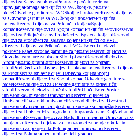
dijelovi za Setovi za obnovu
Pokrovne ploče
Integrirana
upravljanja
Pomagala
Priključci za WC školjke, pisoare i
bidee
Odvodne garniture za WC školjke i trokadere
Rezervni dijelovi
za Odvodne garniture za WC školjke i trokadere
Priključna
koljena
Rezervni dijelovi za Priključna koljena
Spojni
komadi
Rezervni dijelovi za Spojni komadi
Priključni setovi
Rezervni
dijelovi za Priključni setovi
Produžeci za isplavna koljena
Rezervni
dijelovi za Produžeci za isplavna koljena
Priključci od PVC-
a
Rezervni dijelovi za Priključci od PVC-a
Brtveni naglavci i
pokrovne kape
Odvodne garniture za pisoare
Rezervni dijelovi za
Odvodne garniture za pisoare
Sifoni pisoara
Rezervni dijelovi za
Sifoni pisoara
Spiralni sifoni
Rezervni dijelovi za Spiralni
sifoni
Produžeci za isplavne cijevi i isplavna koljena
Rezervni dijelovi
za Produžeci za isplavne cijevi i isplavna koljena
Spojni
komadi
Rezervni dijelovi za Spojni komadi
Odvodne garniture za
bidee
Rezervni dijelovi za Odvodne garniture za bidee
Lučni
sifoni
Rezervni dijelovi za Lučni sifoni
Priključci
Brtve
Prostor
umivaonika
Umivaonici
Umivaonici
Rezervni dijelovi za
Umivaonici
Dvostruki umivaonici
Rezervni dijelovi za Dvostruki
umivaonici
Umivaonici za ugradnju u kupaonski namještaj
Rezervni
dijelovi za Umivaonici za ugradnju u kupaonski namještaj
Nadpultni
umivaonici
Rezervni dijelovi za Nadpultni umivaonici
Umivaonici za
pranje ruku
Rezervni dijelovi za Umivaonici za pranje ruku
Kutni
umivaonici za pranje ruku
Poluugradbeni umivaonici
Rezervni
dijelovi za Poluugradbeni umivaonici
Ugradbeni