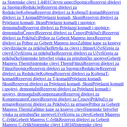
za Sistemske cijevi 1.4401
Cijevni umeci
Spojnice
Rezervni dijelovi
za Spojnice
Redukcije
Rezervni dijelovi za
Redukcije
Koljena
Rezervni dijelovi za Koljena
T-komadi
Rezervni
dijelovi za T-komadi
Prijelazni komadi, fiksni
Rezervni dijelovi za
Prijelazni komadi, fiksni
Prijelazni komadi i spojnice,
demontažni
Rezervni dijelovi za Prijelazni komadi i spojnice,
demontažni
Čepovi
Rezervni dijelovi za Čepovi
Priključci
Rezervni
dijelovi za Priključci
Pribor za Geberit Mapress inox
Rezervni
dijelovi za Pribor za Geberit Mapress inox
Zaštitne kape za krajeve
cijevi
Izolacije za priključke
Brtvila za cijevi i fitinge
Učvršćenja za
cijevi
Učvršćenja za priključke
Rezervni dijelovi za Učvršćenja za
priključke
Sistemske brtve
Set vijaka za prirubničke spojeve
Geberit
Mapress Therm
Sistemske cijevi Therm
Fitinzi
Rezervni dijelovi za
Fitinzi
Spojnice
Rezervni dijelovi za Spojnice
Redukcije
Rezervni
dijelovi za Redukcije
Koljena
Rezervni dijelovi za Koljena
T-
komadi
Rezervni dijelovi za T-komadi
Prijelazni komadi,
fiksni
Rezervni dijelovi za Prijelazni komadi, fiksni
Prijelazni komadi
i spojevi, demontažni
Rezervni dijelovi za Prijelazni komadi i
spojevi, demontažni
Kompenzatori
Rezervni dijelovi za
Kompenzatori
Čepovi
Rezervni dijelovi za Čepovi
Priključci za
grijanje
Rezervni dijelovi za Priključci za grijanje
Pribor za Geberit
Mapress Therm
Zaštitne kape za krajeve cijevi
Sistemske brtve
Set
vijaka za prirubničke spojeve
Učvršćenja za cijevi
Geberit Mapress
C-čelik
Geberit Mapress C-čelik
Rezervni dijelovi za Geberit
Mapress C-čelik
Sistemske cijevi 1.0034
Sistemske cijevi