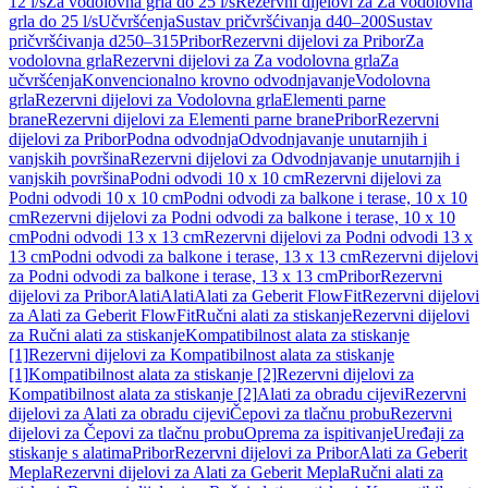
12 l/s
Za vodolovna grla do 25 l/s
Rezervni dijelovi za Za vodolovna
grla do 25 l/s
Učvršćenja
Sustav pričvršćivanja d40–200
Sustav
pričvršćivanja d250–315
Pribor
Rezervni dijelovi za Pribor
Za
vodolovna grla
Rezervni dijelovi za Za vodolovna grla
Za
učvršćenja
Konvencionalno krovno odvodnjavanje
Vodolovna
grla
Rezervni dijelovi za Vodolovna grla
Elementi parne
brane
Rezervni dijelovi za Elementi parne brane
Pribor
Rezervni
dijelovi za Pribor
Podna odvodnja
Odvodnjavanje unutarnjih i
vanjskih površina
Rezervni dijelovi za Odvodnjavanje unutarnjih i
vanjskih površina
Podni odvodi 10 x 10 cm
Rezervni dijelovi za
Podni odvodi 10 x 10 cm
Podni odvodi za balkone i terase, 10 x 10
cm
Rezervni dijelovi za Podni odvodi za balkone i terase, 10 x 10
cm
Podni odvodi 13 x 13 cm
Rezervni dijelovi za Podni odvodi 13 x
13 cm
Podni odvodi za balkone i terase, 13 x 13 cm
Rezervni dijelovi
za Podni odvodi za balkone i terase, 13 x 13 cm
Pribor
Rezervni
dijelovi za Pribor
Alati
Alati
Alati za Geberit FlowFit
Rezervni dijelovi
za Alati za Geberit FlowFit
Ručni alati za stiskanje
Rezervni dijelovi
za Ručni alati za stiskanje
Kompatibilnost alata za stiskanje
[1]
Rezervni dijelovi za Kompatibilnost alata za stiskanje
[1]
Kompatibilnost alata za stiskanje [2]
Rezervni dijelovi za
Kompatibilnost alata za stiskanje [2]
Alati za obradu cijevi
Rezervni
dijelovi za Alati za obradu cijevi
Čepovi za tlačnu probu
Rezervni
dijelovi za Čepovi za tlačnu probu
Oprema za ispitivanje
Uređaji za
stiskanje s alatima
Pribor
Rezervni dijelovi za Pribor
Alati za Geberit
Mepla
Rezervni dijelovi za Alati za Geberit Mepla
Ručni alati za