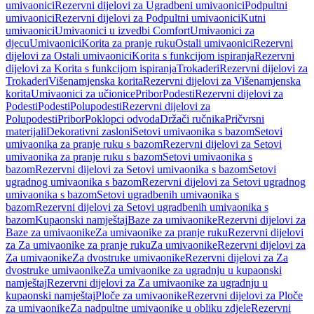
umivaonici
Rezervni dijelovi za Ugradbeni umivaonici
Podpultni
umivaonici
Rezervni dijelovi za Podpultni umivaonici
Kutni
umivaonici
Umivaonici u izvedbi Comfort
Umivaonici za
djecu
Umivaonici
Korita za pranje ruku
Ostali umivaonici
Rezervni
dijelovi za Ostali umivaonici
Korita s funkcijom ispiranja
Rezervni
dijelovi za Korita s funkcijom ispiranja
Trokaderi
Rezervni dijelovi za
Trokaderi
Višenamjenska korita
Rezervni dijelovi za Višenamjenska
korita
Umivaonici za učionice
Pribor
Podesti
Rezervni dijelovi za
Podesti
Podesti
Polupodesti
Rezervni dijelovi za
Polupodesti
Pribor
Poklopci odvoda
Držači ručnika
Pričvrsni
materijali
Dekorativni zasloni
Setovi umivaonika s bazom
Setovi
umivaonika za pranje ruku s bazom
Rezervni dijelovi za Setovi
umivaonika za pranje ruku s bazom
Setovi umivaonika s
bazom
Rezervni dijelovi za Setovi umivaonika s bazom
Setovi
ugradnog umivaonika s bazom
Rezervni dijelovi za Setovi ugradnog
umivaonika s bazom
Setovi ugradbenih umivaonika s
bazom
Rezervni dijelovi za Setovi ugradbenih umivaonika s
bazom
Kupaonski namještaj
Baze za umivaonike
Rezervni dijelovi za
Baze za umivaonike
Za umivaonike za pranje ruku
Rezervni dijelovi
za Za umivaonike za pranje ruku
Za umivaonike
Rezervni dijelovi za
Za umivaonike
Za dvostruke umivaonike
Rezervni dijelovi za Za
dvostruke umivaonike
Za umivaonike za ugradnju u kupaonski
namještaj
Rezervni dijelovi za Za umivaonike za ugradnju u
kupaonski namještaj
Ploče za umivaonike
Rezervni dijelovi za Ploče
za umivaonike
Za nadpultne umivaonike u obliku zdjele
Rezervni