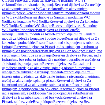
Ugradni setovi
Za uređaje za aktiviranje ispiranja WC-a s
elektroničkim aktiviranjem ispiranja
Rezervni dijelovi za Za uređaje
za aktiviranje ispiranja WC-a s elektroničkim aktiviranjem
ispiranja
Spojevi
Geberit Monolith sanitarni moduli
Sanitarni moduli
za WC školjke
Rezervni dijelovi za Sanitarni moduli za WC
školjke
Za konzolne WC školjke
Rezervni dijelovi za Za konzolne
WC školjke
Za podne WC školjke
Rezervni dijelovi za Za podne
WC školjke
Pribor
Rezervni dijelovi za Pribor
Potrošni
materijali
Sanitarni moduli za bidee
Rezervni dijelovi za Sanitarni
moduli za bidee
Za konzolne i podne bidee
Rezervni dijelovi za Za
konzolne i podne bidee
Pisoari
Pisoari, rad s ispiranjem, s rubom za
ispiranje
Rezervni dijelovi za Pisoari, rad s ispiranjem, s rubom za
ispiranje
Bez poklopca
Rezervni dijelovi za Bez poklopca
Pisoari, rad
s ispiranjem, bez ruba za ispiranje
Rezervni dijelovi za Pisoari, rad s
ispiranjem, bez ruba za ispiranje
Za nazidne i ugradbene uređaje za
aktiviranje ispiranja pisoara
Rezervni dijelovi za Za nazidne i
ugradbene uređaje za aktiviranje ispiranja pisoara
S integriranim
uređajem za aktiviranje ispiranja pisoara
Rezervni dijelovi za S
integriranim uređajem za aktiviranje ispiranja pisoara
Za integrirani
uređaj za aktiviranje ispiranja pisoara
Rezervni dijelovi za Za
integrirani uređaj za aktiviranje ispiranja pisoara
Pisoari, rad s
ispiranjem, s poklopcem / za poklopac
Rezervni dijelovi za Pisoari,
rad s ispiranjem, s poklopcem / za poklopac
Bez ruba
Rezervni
dijelovi za Bez ruba
Pisoari, rad bez vode
Rezervni dijelovi za
Pisoari, rad bez vode
Bez poklopca
Rezervni dijelovi za Bez