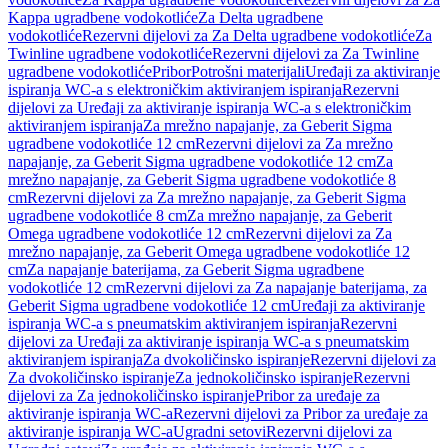
Kappa ugradbene vodokotliće
Za Delta ugradbene
vodokotliće
Rezervni dijelovi za Za Delta ugradbene vodokotliće
Za
Twinline ugradbene vodokotliće
Rezervni dijelovi za Za Twinline
ugradbene vodokotliće
Pribor
Potrošni materijali
Uređaji za aktiviranje
ispiranja WC-a s elektroničkim aktiviranjem ispiranja
Rezervni
dijelovi za Uređaji za aktiviranje ispiranja WC-a s elektroničkim
aktiviranjem ispiranja
Za mrežno napajanje, za Geberit Sigma
ugradbene vodokotliće 12 cm
Rezervni dijelovi za Za mrežno
napajanje, za Geberit Sigma ugradbene vodokotliće 12 cm
Za
mrežno napajanje, za Geberit Sigma ugradbene vodokotliće 8
cm
Rezervni dijelovi za Za mrežno napajanje, za Geberit Sigma
ugradbene vodokotliće 8 cm
Za mrežno napajanje, za Geberit
Omega ugradbene vodokotliće 12 cm
Rezervni dijelovi za Za
mrežno napajanje, za Geberit Omega ugradbene vodokotliće 12
cm
Za napajanje baterijama, za Geberit Sigma ugradbene
vodokotliće 12 cm
Rezervni dijelovi za Za napajanje baterijama, za
Geberit Sigma ugradbene vodokotliće 12 cm
Uređaji za aktiviranje
ispiranja WC-a s pneumatskim aktiviranjem ispiranja
Rezervni
dijelovi za Uređaji za aktiviranje ispiranja WC-a s pneumatskim
aktiviranjem ispiranja
Za dvokoličinsko ispiranje
Rezervni dijelovi za
Za dvokoličinsko ispiranje
Za jednokoličinsko ispiranje
Rezervni
dijelovi za Za jednokoličinsko ispiranje
Pribor za uređaje za
aktiviranje ispiranja WC-a
Rezervni dijelovi za Pribor za uređaje za
aktiviranje ispiranja WC-a
Ugradni setovi
Rezervni dijelovi za