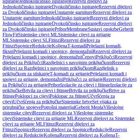
ispiranje
Jednokoličinsko ispiranje
Rezervni dijelovi za
Jednokoličinsko ispiranje
Dvokoličinsko ispiranje
Rezervni dijelovi
za Dvokoličinsko ispiranje
Unutarnje garniture
Rezervni dijelovi za
Unutarnje garniture
Jednokoličinsko ispiranje
Rezervni dijelovi za
Jednokoličinsko ispiranje
Dvokoličinsko ispiranje
Rezervni dijelovi
za Dvokoličinsko ispiranje
Pribor
Membrane
Sustavi opskrbe
Geberit
FlowFit
Sistemske cijevi ML
Sistemske cijevi za grijanje
ML
Sistemske cijevi SL
Fitinzi
Rezervni dijelovi za
Fitinzi
Spojnice
Redukcije
Koljena
T-komadi
Prijelazni komadi,
fiksni
Prijelazni komadi i spojnice, demontažni
Rezervni dijelovi za
Prijelazni komadi i spojnice, demontažni
Čepovi
Priključci
Rezervni
dijelovi za Priključci
Razdjelnici s navojnim priključkom
Rezervni
dijelovi za Razdjelnici s navojnim priključkom
Razdjelnik s
priključkom za stiskanje
T-komadi za grijanje
Prijelazni komadi i
spojevi za grijanje, demontažni
Priključci za grijanje
Rezervni dijelovi
za Priključci za grijanje
Pribor
Izolacije za cijevi i fitinge
Izolacije za
priključke
Brtvila za cijevi i fitinge
Brtvila za priključke
Brtve za
fitinge
Poklopci za cijevi
Poklopac za fitinge
Učvršćenja za
cijevi
Učvršćenja za priključke
Sistemske brtve
Set vijaka za
prirubničke spojeve
Potrošni materijal
Geberit Mepla
Višeslojne
sistemske cijevi
Rezervni dijelovi za Višeslojne sistemske
cijevi
Sistemske cijevi za grijanje ML
Rezervni dijelovi za Sistemske
cijevi za grijanje ML
Fitinzi
Rezervni dijelovi za
Fitinzi
Spojnice
Rezervni dijelovi za Spojnice
Redukcije
Rezervni
dijelovi za Redukcije
Koljena
Rezervni dijelovi za Koljena
T-