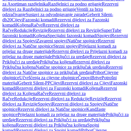
za Asortiman razdjelnika
Razdjelnici za podno grijanje
Rezervni
dijelovi za Razdjelnici za podno grijanje
Ventili za brzo
odzračivanje
Sustavi za odvodnjavanje zgrade
Geberit Silent-
db20
Cijevi
Fazonski komadi
Rezervni dijelovi za Fazonski
komadi
Koljena
Račve
Rezervni dijelovi za
Račve
Redukcije
Revizije
Rezervni dijelovi za Revizije
SuperTube
fazonski komadi
Koljena
Specijalni fazonski komadi
Spojevi
Rezervni
dijelovi za Spojevi
Zavareni spojevi
Natične spojnice
Rezervni
dijelovi za Natične spojnice
Stezni spojevi
Prijelazni komadi za
prijelaz na druge materijale
Rezervni dijelovi za Prijelazni komadi za
prijelaz na druge materijale
Priključci za uređaje
Rezervni dijelovi za
Priključci za uređaje
Priključna koljena
Rezervni dijelovi za
Priključna koljena
Natične spojnice za priključak uređaja
Rezervni
dijelovi za Natične spojnice za priključak uređaja
Pribor
Cijevne
obujmice
Učvršćenja za cijevne obujmice
Čepovi
Brtve
Potrošni
materijal
Geberit Silent-PP
Cijevi
Rezervni dijelovi za Cijevi
Fazonski
komadi
Rezervni dijelovi za Fazonski komadi
Koljena
Rezervni
dijelovi za Koljena
Račve
Rezervni dijelovi za
Račve
Redukcije
Rezervni dijelovi za Redukcije
Revizije
Rezervni
dijelovi za Revizije
Spojevi
Rezervni dijelovi za Spojevi
Natične
spojnice
Rezervni dijelovi za Natične spojnice
Kandžaste
spojnice
Prijelazni komadi za prijelaz na druge materijale
Priključci za
uređaje
Rezervni dijelovi za Priključci za uređaje
Priključna
koljena
Rezervni dijelovi za Priključna koljena
Spojni
komadi
Rezervni dijelovi za Spojni komadi
Pribor
Cijevne