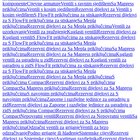
komponente
Cijevne armature
Ventili s ravnim sjedištem
Sa Mapress
priključcima
Ventili s kosim sjedištem
Rezervni dijelovi za Ventili s
kosim sjedištem
S FlowFit priključcima za stiskanje
Rezervni dijelovi
za S FlowFit priključcima za stiskanje
Sa Mepla
priključcima
Rezervni dijelovi za Sa Mepla priključcima
Ventili za
uzorkovanje
Ventili za pražnjenje
Kuglasti ventili
Rezervni dijelovi za
Kuglasti ventili
S FlowFit priključcima za stiskanje
Rezervni dijelovi
za S FlowFit priključcima za stiskanje
Sa Mepla
priključcima
Rezervni dijelovi za Sa Mepla priključcima
Sa Mapress
priključcima
Rezervni dijelovi za Sa Mapress priključcima
Kuglasti
ventili za ugradnju u zid
Rezervni dijelovi za Kuglasti ventili za
ugradnju u zid
S FlowFit priključcima za stiskanje
Rezervni dijelovi
za S FlowFit priključcima za stiskanje
Sa Mepla
priključcima
Rezervni dijelovi za Sa Mepla priključcima
S
priključcima Compact
Rezervni dijelovi za S priključcima
Compact
Sa Mapress priključcima
Rezervni dijelovi za Sa Mapress
priključcima
S navojnim priključcima
Rezervni dijelovi za S
navojnim priključcima
Zaporne i razdjelne jedinice za ugradnju u
zid
Rezervni dijelovi za Zaporne i razdjelne jedinice za ugradnju u
zid
S priključcima Compact
Rezervni dijelovi za S priključcima
Compact
Nepovratni ventili
Rezervni dijelovi za Nepovratni ventili
Sa
Mapress priključcima
Rezervni dijelovi za Sa Mapress
priključcima
Odzračni ventili za grijanje
Ventili za brzo
odzračivanje
Podno grijanje ili hlađenje
Sistemske cijevi
Rezervni
dijelovi za Sistemske cijevi
Asortiman razdjelnika
Rezervni dijelovi