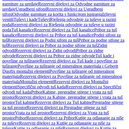
garniture za uređaje
Rezervni dijelovi za Odvodne garniture za
uređaje
Ugradbeni sifoni
Rezervni dijelovi za Ugradbeni
sifoni
Odvodne garniture za korita s funkcijom ispiranja
Izljevni
ventili
Tuševi i kade
Tuševi
Rješenja odvodnje za tuševe u razini
poda
Rezervni dijelovi za Rješenja odvodnje za tuševe u razini
poda
Tuš kanalice
Rezervni dijelovi za Tuš kanalice
Pribor za tuš
kanalice
Rezervni dijelovi za Pribor za tuš kanalice
Podni sifoni za
tuš
Rezervni dijelovi za Podni sifoni za tuš
Pribor za podne sifone za
tuš
Rezervni dijelovi za Pribor za podne sifone za tuš
Zidni
odvodi
Rezervni dijelovi za Zidni odvodi
Pribor za zidne
odvode
Rezervni dijelovi za Pribor za zidne odvode
Tuš kade i
površine za tuširanje
Rezervni dijelovi za Tuš kade i površine za
tuširanje
Površine za tuširanje od mineralnog materijala i Geberit
Duofix montažni elementi
Površine za tuširanje od mineralnog
materijala
Rezervni dijelovi za Površine za tuširanje od mineralnog
materijala
Montažni elementi
Rezervni dijelovi za Montažni
elementi
Specifični odvodi tuš kada
Rezervni dijelovi za Specifični
odvodi tuš kada
Pribor
Kabine, pregradne stijene i vrata za tuš
prostor
Rezervni dijelovi za Kabine, pregradne stijene i vrata za tuš
prostor
Tuš kabine
Rezervni dijelovi za Tuš kabine
Pregradne stijene
za tuš prostor
Rezervni dijelovi za Pregradne stijene za tuš
prostor
Vrata za tuš prostor
Rezervni dijelovi za Vrata za tuš
prostor
Pribor
Rezervni dijelovi za Pribor
Kutije za odlaganje za niše
za tuševe
Rezervni dijelovi za Kutije za odlaganje za niše za
tuševe
Kutije za odlaganje za niše
Rezervni dijelovi za Kutije za