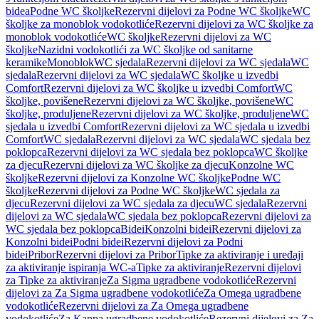
bidea
Podne WC školjke
Rezervni dijelovi za Podne WC školjke
WC
školjke za monoblok vodokotliće
Rezervni dijelovi za WC školjke za
monoblok vodokotliće
WC školjke
Rezervni dijelovi za WC
školjke
Nazidni vodokotlići za WC školjke od sanitarne
keramike
Monoblok
WC sjedala
Rezervni dijelovi za WC sjedala
WC
sjedala
Rezervni dijelovi za WC sjedala
WC školjke u izvedbi
Comfort
Rezervni dijelovi za WC školjke u izvedbi Comfort
WC
školjke, povišene
Rezervni dijelovi za WC školjke, povišene
WC
školjke, produljene
Rezervni dijelovi za WC školjke, produljene
WC
sjedala u izvedbi Comfort
Rezervni dijelovi za WC sjedala u izvedbi
Comfort
WC sjedala
Rezervni dijelovi za WC sjedala
WC sjedala bez
poklopca
Rezervni dijelovi za WC sjedala bez poklopca
WC školjke
za djecu
Rezervni dijelovi za WC školjke za djecu
Konzolne WC
školjke
Rezervni dijelovi za Konzolne WC školjke
Podne WC
školjke
Rezervni dijelovi za Podne WC školjke
WC sjedala za
djecu
Rezervni dijelovi za WC sjedala za djecu
WC sjedala
Rezervni
dijelovi za WC sjedala
WC sjedala bez poklopca
Rezervni dijelovi za
WC sjedala bez poklopca
Bidei
Konzolni bidei
Rezervni dijelovi za
Konzolni bidei
Podni bidei
Rezervni dijelovi za Podni
bidei
Pribor
Rezervni dijelovi za Pribor
Tipke za aktiviranje i uređaji
za aktiviranje ispiranja WC-a
Tipke za aktiviranje
Rezervni dijelovi
za Tipke za aktiviranje
Za Sigma ugradbene vodokotliće
Rezervni
dijelovi za Za Sigma ugradbene vodokotliće
Za Omega ugradbene
vodokotliće
Rezervni dijelovi za Za Omega ugradbene
vodokotliće
Za Kappa ugradbene vodokotliće
Rezervni dijelovi za Za