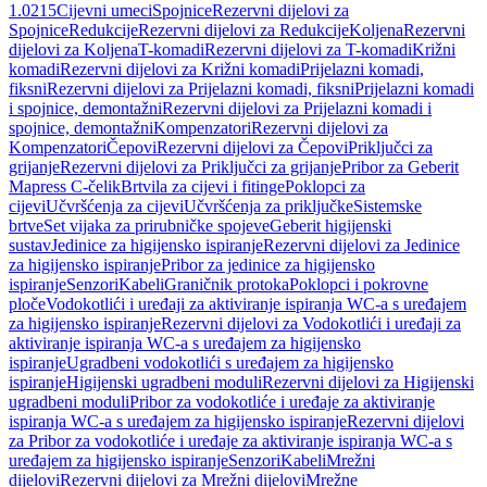
1.0215
Cijevni umeci
Spojnice
Rezervni dijelovi za
Spojnice
Redukcije
Rezervni dijelovi za Redukcije
Koljena
Rezervni
dijelovi za Koljena
T-komadi
Rezervni dijelovi za T-komadi
Križni
komadi
Rezervni dijelovi za Križni komadi
Prijelazni komadi,
fiksni
Rezervni dijelovi za Prijelazni komadi, fiksni
Prijelazni komadi
i spojnice, demontažni
Rezervni dijelovi za Prijelazni komadi i
spojnice, demontažni
Kompenzatori
Rezervni dijelovi za
Kompenzatori
Čepovi
Rezervni dijelovi za Čepovi
Priključci za
grijanje
Rezervni dijelovi za Priključci za grijanje
Pribor za Geberit
Mapress C-čelik
Brtvila za cijevi i fitinge
Poklopci za
cijevi
Učvršćenja za cijevi
Učvršćenja za priključke
Sistemske
brtve
Set vijaka za prirubničke spojeve
Geberit higijenski
sustav
Jedinice za higijensko ispiranje
Rezervni dijelovi za Jedinice
za higijensko ispiranje
Pribor za jedinice za higijensko
ispiranje
Senzori
Kabeli
Graničnik protoka
Poklopci i pokrovne
ploče
Vodokotlići i uređaji za aktiviranje ispiranja WC-a s uređajem
za higijensko ispiranje
Rezervni dijelovi za Vodokotlići i uređaji za
aktiviranje ispiranja WC-a s uređajem za higijensko
ispiranje
Ugradbeni vodokotlići s uređajem za higijensko
ispiranje
Higijenski ugradbeni moduli
Rezervni dijelovi za Higijenski
ugradbeni moduli
Pribor za vodokotliće i uređaje za aktiviranje
ispiranja WC-a s uređajem za higijensko ispiranje
Rezervni dijelovi
za Pribor za vodokotliće i uređaje za aktiviranje ispiranja WC-a s
uređajem za higijensko ispiranje
Senzori
Kabeli
Mrežni
dijelovi
Rezervni dijelovi za Mrežni dijelovi
Mrežne