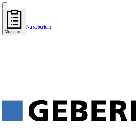
Na geberit.hr
Moji popisi