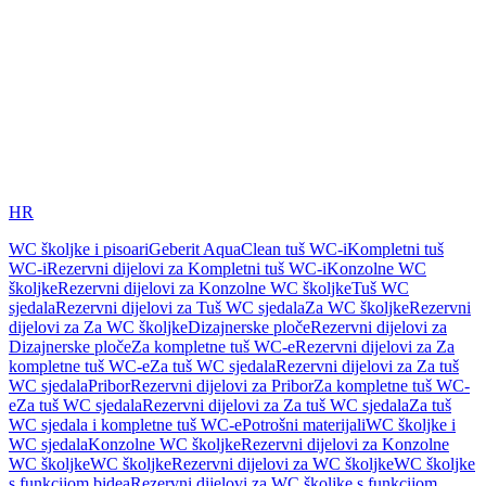
HR
WC školjke i pisoari
Geberit AquaClean tuš WC-i
Kompletni tuš
WC-i
Rezervni dijelovi za Kompletni tuš WC-i
Konzolne WC
školjke
Rezervni dijelovi za Konzolne WC školjke
Tuš WC
sjedala
Rezervni dijelovi za Tuš WC sjedala
Za WC školjke
Rezervni
dijelovi za Za WC školjke
Dizajnerske ploče
Rezervni dijelovi za
Dizajnerske ploče
Za kompletne tuš WC-e
Rezervni dijelovi za Za
kompletne tuš WC-e
Za tuš WC sjedala
Rezervni dijelovi za Za tuš
WC sjedala
Pribor
Rezervni dijelovi za Pribor
Za kompletne tuš WC-
e
Za tuš WC sjedala
Rezervni dijelovi za Za tuš WC sjedala
Za tuš
WC sjedala i kompletne tuš WC-e
Potrošni materijali
WC školjke i
WC sjedala
Konzolne WC školjke
Rezervni dijelovi za Konzolne
WC školjke
WC školjke
Rezervni dijelovi za WC školjke
WC školjke
s funkcijom bidea
Rezervni dijelovi za WC školjke s funkcijom