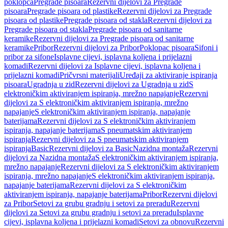
poklopca
Pregrade pisoara
Rezervni dijelovi za Pregrade
pisoara
Pregrade pisoara od plastike
Rezervni dijelovi za Pregrade
pisoara od plastike
Pregrade pisoara od stakla
Rezervni dijelovi za
Pregrade pisoara od stakla
Pregrade pisoara od sanitarne
keramike
Rezervni dijelovi za Pregrade pisoara od sanitarne
keramike
Pribor
Rezervni dijelovi za Pribor
Poklopac pisoara
Sifoni i
pribor za sifone
Isplavne cijevi, isplavna koljena i prijelazni
komadi
Rezervni dijelovi za Isplavne cijevi, isplavna koljena i
prijelazni komadi
Pričvrsni materijali
Uređaji za aktiviranje ispiranja
pisoara
Ugradnja u zid
Rezervni dijelovi za Ugradnja u zid
S
elektroničkim aktiviranjem ispiranja, mrežno napajanje
Rezervni
dijelovi za S elektroničkim aktiviranjem ispiranja, mrežno
napajanje
S elektroničkim aktiviranjem ispiranja, napajanje
baterijama
Rezervni dijelovi za S elektroničkim aktiviranjem
ispiranja, napajanje baterijama
S pneumatskim aktiviranjem
ispiranja
Rezervni dijelovi za S pneumatskim aktiviranjem
ispiranja
Basic
Rezervni dijelovi za Basic
Nazidna montaža
Rezervni
dijelovi za Nazidna montaža
S elektroničkim aktiviranjem ispiranja,
mrežno napajanje
Rezervni dijelovi za S elektroničkim aktiviranjem
ispiranja, mrežno napajanje
S elektroničkim aktiviranjem ispiranja,
napajanje baterijama
Rezervni dijelovi za S elektroničkim
aktiviranjem ispiranja, napajanje baterijama
Pribor
Rezervni dijelovi
za Pribor
Setovi za grubu gradnju i setovi za preradu
Rezervni
dijelovi za Setovi za grubu gradnju i setovi za preradu
Isplavne
cijevi, isplavna koljena i prijelazni komadi
Setovi za obnovu
Rezervni