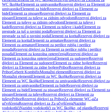
WC školjke
Elementi za umivaonike
Rezervni dijelovi za Elementi za
umivaonike
Elementi za bide
Rezervni dijelovi za Elementi za
bide
Elementi za pisoare
Rezervni dijelovi za Elementi za
pisoare
Elementi za tuševe sa zidnim odvodom
Rezervni dijelovi za
Elementi za tuševe sa zidnim odvodom
Elementi za tuševe i
kade
Rezervni dijelovi za Elementi za tuševe i kade
Elementi za
pregrade za tuš u ravnini poda
Rezervni dijelovi za Elementi za
pregrade za tuš u ravnini poda
Elementi za korita
Rezervni dijelovi za
Elementi za korita
Elementi za armature
Rezervni dijelovi za
Elementi za armature
Elementi za perilice rublja i perilice
posuđa
Rezervni dijelovi za Elementi za perilice rublja i perilice
posuđa
Elementi za konzolna opterećenja
Rezervni dijelovi za
Elementi za konzolna opterećenja
Elementi za sudopere
Rezervni
dijelovi za Elementi za sudopere
Elementi za zidne bojlere
Rezervni
dijelovi za Elementi za zidne bojlere
Pribor
Rezervni dijelovi za
Pribor
Geberit Kombifix
Montažni elementi
Rezervni dijelovi za
Montažni elementi
Elementi za WC školjke
Rezervni dijelovi za
Elementi za WC školjke
Elementi za umivaonike
Rezervni dijelovi za
Elementi za umivaonike
Elementi za bide
Rezervni dijelovi za
Elementi za bide
Elementi za pisoare
Rezervni dijelovi za Elementi za
pisoare
Elementi za tuševe
Rezervni dijelovi za Elementi za
tuševe
Pribor
Rezervni dijelovi za Pribor
Za elemente WC-a
Za
učvršćenja
Rezervni dijelovi za Za učvršćenja
Nazidni
vodokotlići
Nazidni vodokotlići za WC školjke, od plastike
Rezervni