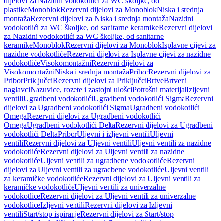
dijelovi za Nazidni vodokotlići za WC školjke, od
plastike
Monoblok
Rezervni dijelovi za Monoblok
Niska i srednja
montaža
Rezervni dijelovi za Niska i srednja montaža
Nazidni
vodokotlići za WC školjke, od sanitarne keramike
Rezervni dijelovi
za Nazidni vodokotlići za WC školjke, od sanitarne
keramike
Monoblok
Rezervni dijelovi za Monoblok
Isplavne cijevi za
nazidne vodokotliće
Rezervni dijelovi za Isplavne cijevi za nazidne
vodokotliće
Visokomontažni
Rezervni dijelovi za
Visokomontažni
Niska i srednja montaža
Pribor
Rezervni dijelovi za
Pribor
Priključci
Rezervni dijelovi za Priključci
Brtve
Brtveni
naglavci
Nazuvice, rozete i zastojni ulošci
Potrošni materijal
Izljevni
ventili
Ugradbeni vodokotlići
Ugradbeni vodokotlići Sigma
Rezervni
dijelovi za Ugradbeni vodokotlići Sigma
Ugradbeni vodokotlići
Omega
Rezervni dijelovi za Ugradbeni vodokotlići
Omega
Ugradbeni vodokotlići Delta
Rezervni dijelovi za Ugradbeni
vodokotlići Delta
Pribor
Uljevni i izljevni ventili
Uljevni
ventili
Rezervni dijelovi za Uljevni ventili
Uljevni ventili za nazidne
vodokotliće
Rezervni dijelovi za Uljevni ventili za nazidne
vodokotliće
Uljevni ventili za ugradbene vodokotliće
Rezervni
dijelovi za Uljevni ventili za ugradbene vodokotliće
Uljevni ventili
za keramičke vodokotliće
Rezervni dijelovi za Uljevni ventili za
keramičke vodokotliće
Uljevni ventili za univerzalne
vodokotlice
Rezervni dijelovi za Uljevni ventili za univerzalne
vodokotlice
Izljevni ventili
Rezervni dijelovi za Izljevni
ventili
Start/stop ispiranje
Rezervni dijelovi za Start/stop