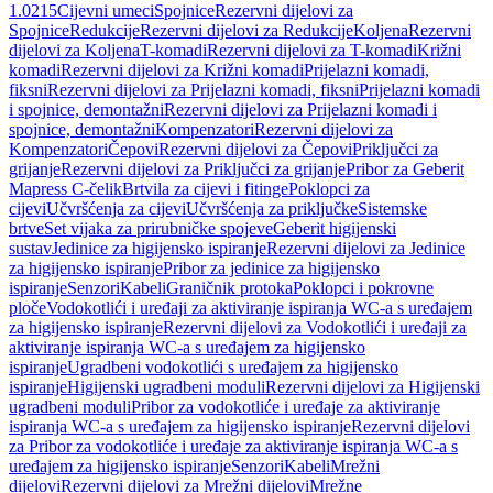
1.0215
Cijevni umeci
Spojnice
Rezervni dijelovi za
Spojnice
Redukcije
Rezervni dijelovi za Redukcije
Koljena
Rezervni
dijelovi za Koljena
T-komadi
Rezervni dijelovi za T-komadi
Križni
komadi
Rezervni dijelovi za Križni komadi
Prijelazni komadi,
fiksni
Rezervni dijelovi za Prijelazni komadi, fiksni
Prijelazni komadi
i spojnice, demontažni
Rezervni dijelovi za Prijelazni komadi i
spojnice, demontažni
Kompenzatori
Rezervni dijelovi za
Kompenzatori
Čepovi
Rezervni dijelovi za Čepovi
Priključci za
grijanje
Rezervni dijelovi za Priključci za grijanje
Pribor za Geberit
Mapress C-čelik
Brtvila za cijevi i fitinge
Poklopci za
cijevi
Učvršćenja za cijevi
Učvršćenja za priključke
Sistemske
brtve
Set vijaka za prirubničke spojeve
Geberit higijenski
sustav
Jedinice za higijensko ispiranje
Rezervni dijelovi za Jedinice
za higijensko ispiranje
Pribor za jedinice za higijensko
ispiranje
Senzori
Kabeli
Graničnik protoka
Poklopci i pokrovne
ploče
Vodokotlići i uređaji za aktiviranje ispiranja WC-a s uređajem
za higijensko ispiranje
Rezervni dijelovi za Vodokotlići i uređaji za
aktiviranje ispiranja WC-a s uređajem za higijensko
ispiranje
Ugradbeni vodokotlići s uređajem za higijensko
ispiranje
Higijenski ugradbeni moduli
Rezervni dijelovi za Higijenski
ugradbeni moduli
Pribor za vodokotliće i uređaje za aktiviranje
ispiranja WC-a s uređajem za higijensko ispiranje
Rezervni dijelovi
za Pribor za vodokotliće i uređaje za aktiviranje ispiranja WC-a s
uređajem za higijensko ispiranje
Senzori
Kabeli
Mrežni
dijelovi
Rezervni dijelovi za Mrežni dijelovi
Mrežne