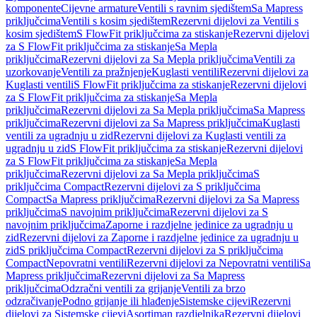
komponente
Cijevne armature
Ventili s ravnim sjedištem
Sa Mapress
priključcima
Ventili s kosim sjedištem
Rezervni dijelovi za Ventili s
kosim sjedištem
S FlowFit priključcima za stiskanje
Rezervni dijelovi
za S FlowFit priključcima za stiskanje
Sa Mepla
priključcima
Rezervni dijelovi za Sa Mepla priključcima
Ventili za
uzorkovanje
Ventili za pražnjenje
Kuglasti ventili
Rezervni dijelovi za
Kuglasti ventili
S FlowFit priključcima za stiskanje
Rezervni dijelovi
za S FlowFit priključcima za stiskanje
Sa Mepla
priključcima
Rezervni dijelovi za Sa Mepla priključcima
Sa Mapress
priključcima
Rezervni dijelovi za Sa Mapress priključcima
Kuglasti
ventili za ugradnju u zid
Rezervni dijelovi za Kuglasti ventili za
ugradnju u zid
S FlowFit priključcima za stiskanje
Rezervni dijelovi
za S FlowFit priključcima za stiskanje
Sa Mepla
priključcima
Rezervni dijelovi za Sa Mepla priključcima
S
priključcima Compact
Rezervni dijelovi za S priključcima
Compact
Sa Mapress priključcima
Rezervni dijelovi za Sa Mapress
priključcima
S navojnim priključcima
Rezervni dijelovi za S
navojnim priključcima
Zaporne i razdjelne jedinice za ugradnju u
zid
Rezervni dijelovi za Zaporne i razdjelne jedinice za ugradnju u
zid
S priključcima Compact
Rezervni dijelovi za S priključcima
Compact
Nepovratni ventili
Rezervni dijelovi za Nepovratni ventili
Sa
Mapress priključcima
Rezervni dijelovi za Sa Mapress
priključcima
Odzračni ventili za grijanje
Ventili za brzo
odzračivanje
Podno grijanje ili hlađenje
Sistemske cijevi
Rezervni
dijelovi za Sistemske cijevi
Asortiman razdjelnika
Rezervni dijelovi