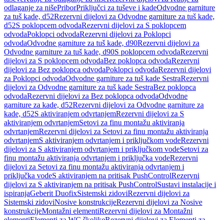
odlaganje za niše
Pribor
Priključci za tuševe i kade
Odvodne garniture
za tuš kade, d52
Rezervni dijelovi za Odvodne garniture za tuš kade,
d52
S poklopcem odvoda
Rezervni dijelovi za S poklopcem
odvoda
Poklopci odvoda
Rezervni dijelovi za Poklopci
odvoda
Odvodne garniture za tuš kade, d90
Rezervni dijelovi za
Odvodne garniture za tuš kade, d90
S poklopcem odvoda
Rezervni
dijelovi za S poklopcem odvoda
Bez poklopca odvoda
Rezervni
dijelovi za Bez poklopca odvoda
Poklopci odvoda
Rezervni dijelovi
za Poklopci odvoda
Odvodne garniture za tuš kade Sestra
Rezervni
dijelovi za Odvodne garniture za tuš kade Sestra
Bez poklopca
odvoda
Rezervni dijelovi za Bez poklopca odvoda
Odvodne
garniture za kade, d52
Rezervni dijelovi za Odvodne garniture za
kade, d52
S aktiviranjem odvrtanjem
Rezervni dijelovi za S
aktiviranjem odvrtanjem
Setovi za finu montažu aktiviranja
odvrtanjem
Rezervni dijelovi za Setovi za finu montažu aktiviranja
odvrtanjem
S aktiviranjem odvrtanjem i priključkom vode
Rezervni
dijelovi za S aktiviranjem odvrtanjem i priključkom vode
Setovi za
finu montažu aktiviranja odvrtanjem i priključka vode
Rezervni
dijelovi za Setovi za finu montažu aktiviranja odvrtanjem i
priključka vode
S aktiviranjem na pritisak PushControl
Rezervni
dijelovi za S aktiviranjem na pritisak PushControl
Sustavi instalacije i
ispiranja
Geberit Duofix
Sistemski zidovi
Rezervni dijelovi za
Sistemski zidovi
Nosive konstrukcije
Rezervni dijelovi za Nosive
konstrukcije
Montažni elementi
Rezervni dijelovi za Montažni
elementi
Elementi za WC školjke
Rezervni dijelovi za Elementi za