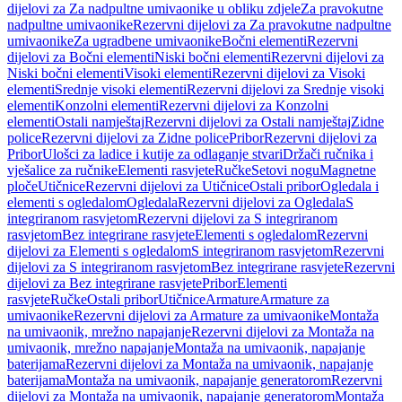
dijelovi za Za nadpultne umivaonike u obliku zdjele
Za pravokutne
nadpultne umivaonike
Rezervni dijelovi za Za pravokutne nadpultne
umivaonike
Za ugradbene umivaonike
Bočni elementi
Rezervni
dijelovi za Bočni elementi
Niski bočni elementi
Rezervni dijelovi za
Niski bočni elementi
Visoki elementi
Rezervni dijelovi za Visoki
elementi
Srednje visoki elementi
Rezervni dijelovi za Srednje visoki
elementi
Konzolni elementi
Rezervni dijelovi za Konzolni
elementi
Ostali namještaj
Rezervni dijelovi za Ostali namještaj
Zidne
police
Rezervni dijelovi za Zidne police
Pribor
Rezervni dijelovi za
Pribor
Ulošci za ladice i kutije za odlaganje stvari
Držači ručnika i
vješalice za ručnike
Elementi rasvjete
Ručke
Setovi nogu
Magnetne
ploče
Utičnice
Rezervni dijelovi za Utičnice
Ostali pribor
Ogledala i
elementi s ogledalom
Ogledala
Rezervni dijelovi za Ogledala
S
integriranom rasvjetom
Rezervni dijelovi za S integriranom
rasvjetom
Bez integrirane rasvjete
Elementi s ogledalom
Rezervni
dijelovi za Elementi s ogledalom
S integriranom rasvjetom
Rezervni
dijelovi za S integriranom rasvjetom
Bez integrirane rasvjete
Rezervni
dijelovi za Bez integrirane rasvjete
Pribor
Elementi
rasvjete
Ručke
Ostali pribor
Utičnice
Armature
Armature za
umivaonike
Rezervni dijelovi za Armature za umivaonike
Montaža
na umivaonik, mrežno napajanje
Rezervni dijelovi za Montaža na
umivaonik, mrežno napajanje
Montaža na umivaonik, napajanje
baterijama
Rezervni dijelovi za Montaža na umivaonik, napajanje
baterijama
Montaža na umivaonik, napajanje generatorom
Rezervni
dijelovi za Montaža na umivaonik, napajanje generatorom
Montaža