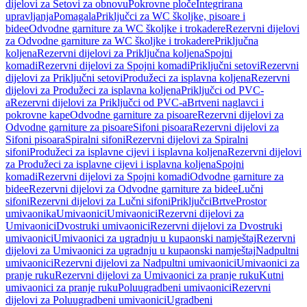
dijelovi za Setovi za obnovu
Pokrovne ploče
Integrirana
upravljanja
Pomagala
Priključci za WC školjke, pisoare i
bidee
Odvodne garniture za WC školjke i trokadere
Rezervni dijelovi
za Odvodne garniture za WC školjke i trokadere
Priključna
koljena
Rezervni dijelovi za Priključna koljena
Spojni
komadi
Rezervni dijelovi za Spojni komadi
Priključni setovi
Rezervni
dijelovi za Priključni setovi
Produžeci za isplavna koljena
Rezervni
dijelovi za Produžeci za isplavna koljena
Priključci od PVC-
a
Rezervni dijelovi za Priključci od PVC-a
Brtveni naglavci i
pokrovne kape
Odvodne garniture za pisoare
Rezervni dijelovi za
Odvodne garniture za pisoare
Sifoni pisoara
Rezervni dijelovi za
Sifoni pisoara
Spiralni sifoni
Rezervni dijelovi za Spiralni
sifoni
Produžeci za isplavne cijevi i isplavna koljena
Rezervni dijelovi
za Produžeci za isplavne cijevi i isplavna koljena
Spojni
komadi
Rezervni dijelovi za Spojni komadi
Odvodne garniture za
bidee
Rezervni dijelovi za Odvodne garniture za bidee
Lučni
sifoni
Rezervni dijelovi za Lučni sifoni
Priključci
Brtve
Prostor
umivaonika
Umivaonici
Umivaonici
Rezervni dijelovi za
Umivaonici
Dvostruki umivaonici
Rezervni dijelovi za Dvostruki
umivaonici
Umivaonici za ugradnju u kupaonski namještaj
Rezervni
dijelovi za Umivaonici za ugradnju u kupaonski namještaj
Nadpultni
umivaonici
Rezervni dijelovi za Nadpultni umivaonici
Umivaonici za
pranje ruku
Rezervni dijelovi za Umivaonici za pranje ruku
Kutni
umivaonici za pranje ruku
Poluugradbeni umivaonici
Rezervni
dijelovi za Poluugradbeni umivaonici
Ugradbeni