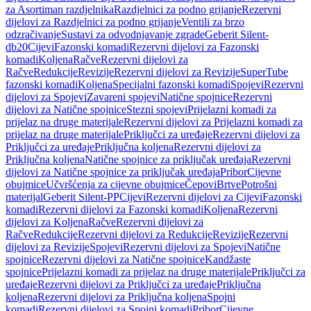
za Asortiman razdjelnika
Razdjelnici za podno grijanje
Rezervni
dijelovi za Razdjelnici za podno grijanje
Ventili za brzo
odzračivanje
Sustavi za odvodnjavanje zgrade
Geberit Silent-
db20
Cijevi
Fazonski komadi
Rezervni dijelovi za Fazonski
komadi
Koljena
Račve
Rezervni dijelovi za
Račve
Redukcije
Revizije
Rezervni dijelovi za Revizije
SuperTube
fazonski komadi
Koljena
Specijalni fazonski komadi
Spojevi
Rezervni
dijelovi za Spojevi
Zavareni spojevi
Natične spojnice
Rezervni
dijelovi za Natične spojnice
Stezni spojevi
Prijelazni komadi za
prijelaz na druge materijale
Rezervni dijelovi za Prijelazni komadi za
prijelaz na druge materijale
Priključci za uređaje
Rezervni dijelovi za
Priključci za uređaje
Priključna koljena
Rezervni dijelovi za
Priključna koljena
Natične spojnice za priključak uređaja
Rezervni
dijelovi za Natične spojnice za priključak uređaja
Pribor
Cijevne
obujmice
Učvršćenja za cijevne obujmice
Čepovi
Brtve
Potrošni
materijal
Geberit Silent-PP
Cijevi
Rezervni dijelovi za Cijevi
Fazonski
komadi
Rezervni dijelovi za Fazonski komadi
Koljena
Rezervni
dijelovi za Koljena
Račve
Rezervni dijelovi za
Račve
Redukcije
Rezervni dijelovi za Redukcije
Revizije
Rezervni
dijelovi za Revizije
Spojevi
Rezervni dijelovi za Spojevi
Natične
spojnice
Rezervni dijelovi za Natične spojnice
Kandžaste
spojnice
Prijelazni komadi za prijelaz na druge materijale
Priključci za
uređaje
Rezervni dijelovi za Priključci za uređaje
Priključna
koljena
Rezervni dijelovi za Priključna koljena
Spojni
komadi
Rezervni dijelovi za Spojni komadi
Pribor
Cijevne