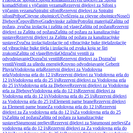
komadi
Sifoni s vijčanim vezama
Rezervni dijelovi za Sifoni s
vijčanim vezama
Spiralni sifoni
Rezervni dijelovi za Spiralni
sifoni
Pribor
Cijevne obujmice
Učvršćenja za cijevne obujmice
Noseći
žljebovi
Čepovi
Brtve
Građevinske zaštite
Potrošni materijal
Zaštita od
požara, zvučna izolacija i zaštita od vlage
Zaštita od požara
Rezervni
dijelovi za Zaštita od požara
Zaštita od požara za kanalizacijske
sustave
Rezervni dijelovi za Zaštita od požara za kanalizacijske
sustave
Zvučna izolacija
Izolacije od vibracijske buke tijela
Izolacije
od vibracijske buke tijela i izolacija od zvuka koja se širi
zrakom
Zaštita od vlage
Brtvila
Odzračni ventili za
odvodnjavanje
Dozračni ventili
Rezervni dijelovi za Dozračni
ventili
Ventili za uštedu energije
Krovno odvodnjavanje Geberit
Pluvia
Vodolovna grla
Rezervni dijelovi za Vodolovna
grla
Vodolovna grla do 12 l/s
Rezervni dijelovi za Vodolovna grla do
12 l/s
Vodolovna grla do 25 l/s
Rezervni dijelovi za Vodolovna grla
do 25 l/s
Vodolovna grla za žljebove
Rezervni dijelovi za Vodolovna
grla za žljebove
Vodolovna grla do 12 l/s
Rezervni dijelovi za
Vodolovna grla do 12 l/s
Vodolovna grla do 25 l/s
Rezervni dijelovi
za Vodolovna grla do 25 l/s
Elementi parne brane
Rezervni dijelovi
za Elementi parne brane
Za vodolovna grla do 12 l/s
Rezervni
dijelovi za Za vodolovna grla do 12 l/s
Za vodolovna grla do 25
l/s
Zaštita od požara
Zaštita od požara za kanalizacijske
sustave
Sigurnosni preljevi
Rezervni dijelovi za Sigurnosni preljevi
Za
vodolovna grla do 12 l/s
Rezervni dijelovi za Za vodolovna grla do