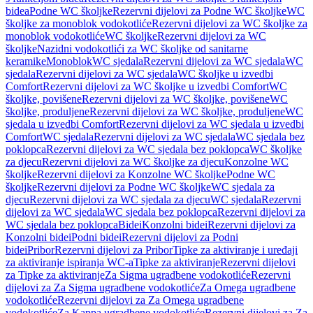
bidea
Podne WC školjke
Rezervni dijelovi za Podne WC školjke
WC
školjke za monoblok vodokotliće
Rezervni dijelovi za WC školjke za
monoblok vodokotliće
WC školjke
Rezervni dijelovi za WC
školjke
Nazidni vodokotlići za WC školjke od sanitarne
keramike
Monoblok
WC sjedala
Rezervni dijelovi za WC sjedala
WC
sjedala
Rezervni dijelovi za WC sjedala
WC školjke u izvedbi
Comfort
Rezervni dijelovi za WC školjke u izvedbi Comfort
WC
školjke, povišene
Rezervni dijelovi za WC školjke, povišene
WC
školjke, produljene
Rezervni dijelovi za WC školjke, produljene
WC
sjedala u izvedbi Comfort
Rezervni dijelovi za WC sjedala u izvedbi
Comfort
WC sjedala
Rezervni dijelovi za WC sjedala
WC sjedala bez
poklopca
Rezervni dijelovi za WC sjedala bez poklopca
WC školjke
za djecu
Rezervni dijelovi za WC školjke za djecu
Konzolne WC
školjke
Rezervni dijelovi za Konzolne WC školjke
Podne WC
školjke
Rezervni dijelovi za Podne WC školjke
WC sjedala za
djecu
Rezervni dijelovi za WC sjedala za djecu
WC sjedala
Rezervni
dijelovi za WC sjedala
WC sjedala bez poklopca
Rezervni dijelovi za
WC sjedala bez poklopca
Bidei
Konzolni bidei
Rezervni dijelovi za
Konzolni bidei
Podni bidei
Rezervni dijelovi za Podni
bidei
Pribor
Rezervni dijelovi za Pribor
Tipke za aktiviranje i uređaji
za aktiviranje ispiranja WC-a
Tipke za aktiviranje
Rezervni dijelovi
za Tipke za aktiviranje
Za Sigma ugradbene vodokotliće
Rezervni
dijelovi za Za Sigma ugradbene vodokotliće
Za Omega ugradbene
vodokotliće
Rezervni dijelovi za Za Omega ugradbene
vodokotliće
Za Kappa ugradbene vodokotliće
Rezervni dijelovi za Za