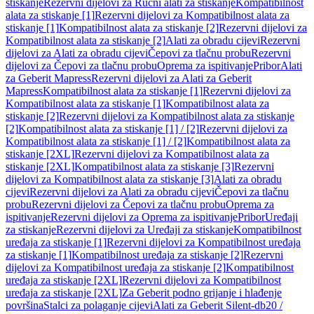
stiskanje
Rezervni dijelovi za Ručni alati za stiskanje
Kompatibilnost
alata za stiskanje [1]
Rezervni dijelovi za Kompatibilnost alata za
stiskanje [1]
Kompatibilnost alata za stiskanje [2]
Rezervni dijelovi za
Kompatibilnost alata za stiskanje [2]
Alati za obradu cijevi
Rezervni
dijelovi za Alati za obradu cijevi
Čepovi za tlačnu probu
Rezervni
dijelovi za Čepovi za tlačnu probu
Oprema za ispitivanje
Pribor
Alati
za Geberit Mapress
Rezervni dijelovi za Alati za Geberit
Mapress
Kompatibilnost alata za stiskanje [1]
Rezervni dijelovi za
Kompatibilnost alata za stiskanje [1]
Kompatibilnost alata za
stiskanje [2]
Rezervni dijelovi za Kompatibilnost alata za stiskanje
[2]
Kompatibilnost alata za stiskanje [1] / [2]
Rezervni dijelovi za
Kompatibilnost alata za stiskanje [1] / [2]
Kompatibilnost alata za
stiskanje [2XL]
Rezervni dijelovi za Kompatibilnost alata za
stiskanje [2XL]
Kompatibilnost alata za stiskanje [3]
Rezervni
dijelovi za Kompatibilnost alata za stiskanje [3]
Alati za obradu
cijevi
Rezervni dijelovi za Alati za obradu cijevi
Čepovi za tlačnu
probu
Rezervni dijelovi za Čepovi za tlačnu probu
Oprema za
ispitivanje
Rezervni dijelovi za Oprema za ispitivanje
Pribor
Uređaji
za stiskanje
Rezervni dijelovi za Uređaji za stiskanje
Kompatibilnost
uređaja za stiskanje [1]
Rezervni dijelovi za Kompatibilnost uređaja
za stiskanje [1]
Kompatibilnost uređaja za stiskanje [2]
Rezervni
dijelovi za Kompatibilnost uređaja za stiskanje [2]
Kompatibilnost
uređaja za stiskanje [2XL]
Rezervni dijelovi za Kompatibilnost
uređaja za stiskanje [2XL]
Za Geberit podno grijanje i hlađenje
površina
Stalci za polaganje cijevi
Alati za Geberit Silent-db20 /