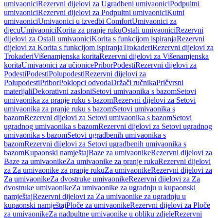
umivaonici
Rezervni dijelovi za Ugradbeni umivaonici
Podpultni
umivaonici
Rezervni dijelovi za Podpultni umivaonici
Kutni
umivaonici
Umivaonici u izvedbi Comfort
Umivaonici za
djecu
Umivaonici
Korita za pranje ruku
Ostali umivaonici
Rezervni
dijelovi za Ostali umivaonici
Korita s funkcijom ispiranja
Rezervni
dijelovi za Korita s funkcijom ispiranja
Trokaderi
Rezervni dijelovi za
Trokaderi
Višenamjenska korita
Rezervni dijelovi za Višenamjenska
korita
Umivaonici za učionice
Pribor
Podesti
Rezervni dijelovi za
Podesti
Podesti
Polupodesti
Rezervni dijelovi za
Polupodesti
Pribor
Poklopci odvoda
Držači ručnika
Pričvrsni
materijali
Dekorativni zasloni
Setovi umivaonika s bazom
Setovi
umivaonika za pranje ruku s bazom
Rezervni dijelovi za Setovi
umivaonika za pranje ruku s bazom
Setovi umivaonika s
bazom
Rezervni dijelovi za Setovi umivaonika s bazom
Setovi
ugradnog umivaonika s bazom
Rezervni dijelovi za Setovi ugradnog
umivaonika s bazom
Setovi ugradbenih umivaonika s
bazom
Rezervni dijelovi za Setovi ugradbenih umivaonika s
bazom
Kupaonski namještaj
Baze za umivaonike
Rezervni dijelovi za
Baze za umivaonike
Za umivaonike za pranje ruku
Rezervni dijelovi
za Za umivaonike za pranje ruku
Za umivaonike
Rezervni dijelovi za
Za umivaonike
Za dvostruke umivaonike
Rezervni dijelovi za Za
dvostruke umivaonike
Za umivaonike za ugradnju u kupaonski
namještaj
Rezervni dijelovi za Za umivaonike za ugradnju u
kupaonski namještaj
Ploče za umivaonike
Rezervni dijelovi za Ploče
za umivaonike
Za nadpultne umivaonike u obliku zdjele
Rezervni