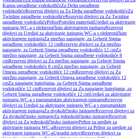
Kappa ugradbene vodokotliće
Za Delta ugradbene
vodokotliće
Rezervni dijelovi za Za Delta ugradbene vodokotliće
Za
Twinline ugradbene vodokotliće
Rezervni dijelovi za Za Twinline
ugradbene vodokotliće
Pribor
Potrošni materijali
Uređaji za aktiviranje
ispiranja WC-a s elektroničkim aktiviranjem ispiranja
Rezervni
dijelovi za Uređaji za aktiviranje ispiranja WC-a s elektroničkim
aktiviranjem ispiranja
Za mrežno napajanje, za Geberit Sigma
ugradbene vodokotliće 12 cm
Rezervni dijelovi za Za mrežno
napajanje, za Geberit Sigma ugradbene vodokotliće 12 cm
Za
mrežno napajanje, za Geberit Sigma ugradbene vodokotliće 8
cm
Rezervni dijelovi za Za mrežno napajanje, za Geberit Sigma
ugradbene vodokotliće 8 cm
Za mrežno napajanje, za Geberit
Omega ugradbene vodokotliće 12 cm
Rezervni dijelovi za Za
mrežno napajanje, za Geberit Omega ugradbene vodokotliće 12
cm
Za napajanje baterijama, za Geberit Sigma ugradbene
vodokotliće 12 cm
Rezervni dijelovi za Za napajanje baterijama, za
Geberit Sigma ugradbene vodokotliće 12 cm
Uređaji za aktiviranje
ispiranja WC-a s pneumatskim aktiviranjem ispiranja
Rezervni
dijelovi za Uređaji za aktiviranje ispiranja WC-a s pneumatskim
aktiviranjem ispiranja
Za dvokoličinsko ispiranje
Rezervni dijelovi za
Za dvokoličinsko ispiranje
Za jednokoličinsko ispiranje
Rezervni
dijelovi za Za jednokoličinsko ispiranje
Pribor za uređaje za
aktiviranje ispiranja WC-a
Rezervni dijelovi za Pribor za uređaje za
aktiviranje ispiranja WC-a
Ugradni setovi
Rezervni dijelovi za