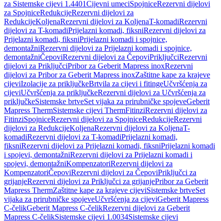
za Sistemske cijevi 1.4401
Cijevni umeci
Spojnice
Rezervni dijelovi
za Spojnice
Redukcije
Rezervni dijelovi za
Redukcije
Koljena
Rezervni dijelovi za Koljena
T-komadi
Rezervni
dijelovi za T-komadi
Prijelazni komadi, fiksni
Rezervni dijelovi za
Prijelazni komadi, fiksni
Prijelazni komadi i spojnice,
demontažni
Rezervni dijelovi za Prijelazni komadi i spojnice,
demontažni
Čepovi
Rezervni dijelovi za Čepovi
Priključci
Rezervni
dijelovi za Priključci
Pribor za Geberit Mapress inox
Rezervni
dijelovi za Pribor za Geberit Mapress inox
Zaštitne kape za krajeve
cijevi
Izolacije za priključke
Brtvila za cijevi i fitinge
Učvršćenja za
cijevi
Učvršćenja za priključke
Rezervni dijelovi za Učvršćenja za
priključke
Sistemske brtve
Set vijaka za prirubničke spojeve
Geberit
Mapress Therm
Sistemske cijevi Therm
Fitinzi
Rezervni dijelovi za
Fitinzi
Spojnice
Rezervni dijelovi za Spojnice
Redukcije
Rezervni
dijelovi za Redukcije
Koljena
Rezervni dijelovi za Koljena
T-
komadi
Rezervni dijelovi za T-komadi
Prijelazni komadi,
fiksni
Rezervni dijelovi za Prijelazni komadi, fiksni
Prijelazni komadi
i spojevi, demontažni
Rezervni dijelovi za Prijelazni komadi i
spojevi, demontažni
Kompenzatori
Rezervni dijelovi za
Kompenzatori
Čepovi
Rezervni dijelovi za Čepovi
Priključci za
grijanje
Rezervni dijelovi za Priključci za grijanje
Pribor za Geberit
Mapress Therm
Zaštitne kape za krajeve cijevi
Sistemske brtve
Set
vijaka za prirubničke spojeve
Učvršćenja za cijevi
Geberit Mapress
C-čelik
Geberit Mapress C-čelik
Rezervni dijelovi za Geberit
Mapress C-čelik
Sistemske cijevi 1.0034
Sistemske cijevi