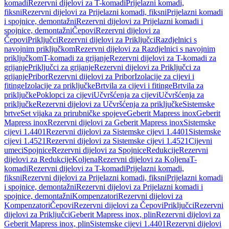
komadi
Rezervni dijelovi za T-komadi
Prijelazni komadi,
fiksni
Rezervni dijelovi za Prijelazni komadi, fiksni
Prijelazni komadi
i spojnice, demontažni
Rezervni dijelovi za Prijelazni komadi i
spojnice, demontažni
Čepovi
Rezervni dijelovi za
Čepovi
Priključci
Rezervni dijelovi za Priključci
Razdjelnici s
navojnim priključkom
Rezervni dijelovi za Razdjelnici s navojnim
priključkom
T-komadi za grijanje
Rezervni dijelovi za T-komadi za
grijanje
Priključci za grijanje
Rezervni dijelovi za Priključci za
grijanje
Pribor
Rezervni dijelovi za Pribor
Izolacije za cijevi i
fitinge
Izolacije za priključke
Brtvila za cijevi i fitinge
Brtvila za
priključke
Poklopci za cijevi
Učvršćenja za cijevi
Učvršćenja za
priključke
Rezervni dijelovi za Učvršćenja za priključke
Sistemske
brtve
Set vijaka za prirubničke spojeve
Geberit Mapress inox
Geberit
Mapress inox
Rezervni dijelovi za Geberit Mapress inox
Sistemske
cijevi 1.4401
Rezervni dijelovi za Sistemske cijevi 1.4401
Sistemske
cijevi 1.4521
Rezervni dijelovi za Sistemske cijevi 1.4521
Cijevni
umeci
Spojnice
Rezervni dijelovi za Spojnice
Redukcije
Rezervni
dijelovi za Redukcije
Koljena
Rezervni dijelovi za Koljena
T-
komadi
Rezervni dijelovi za T-komadi
Prijelazni komadi,
fiksni
Rezervni dijelovi za Prijelazni komadi, fiksni
Prijelazni komadi
i spojnice, demontažni
Rezervni dijelovi za Prijelazni komadi i
spojnice, demontažni
Kompenzatori
Rezervni dijelovi za
Kompenzatori
Čepovi
Rezervni dijelovi za Čepovi
Priključci
Rezervni
dijelovi za Priključci
Geberit Mapress inox, plin
Rezervni dijelovi za
Geberit Mapress inox, plin
Sistemske cijevi 1.4401
Rezervni dijelovi