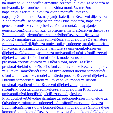
na umivaonik, jednoručne armature
Rezervni dijelovi za Montaža na
umivaonik, jednoručne armature
Zidna montaža, mrežno
napajanje
Rezervni dijelovi za Zidna montaža, mrežno
napajanje
Zidna montaža, napajanje baterijama
Rezervni dijelovi za
Zidna montaža, napajanje baterijama
Zidna montaža, napajanje
generatorom
Rezervni dijelovi za Zidna montaža, napajanje
generatorom
Zidna montaža, dvoručne armature
Rezervni dijelovi za
Zidna montaža, dvoručne armature
Pribor
Rezervni dijelovi za
Pribor
Za armature za umivaonike
Rezervni dijelovi za Za armature
za umivaonike
Priključci za umivaonike, sudopere, uređaje i korita s
funkcijom ispiranja
Odvodne garniture za umivaonike
Rezervni
dijelovi za Odvodne garniture za umivaonike
Lučni sifoni
Rezervni
dijelovi za Lučni sifoni
Lučni sifoni, model za uštedu
prostora
Rezervni dijelovi za Lučni sifoni, model za uštedu
prostora
Direktni samočisteći sifoni za umivaonike
Rezervni dijelovi
za Direktni samočisteći sifoni za umivaonike
Direktni samočisteći
sifoni za umivaonike, model za uštedu prostora
Rezervni dijelovi za
Direktni samočisteći sifoni za umivaonike, model za uštedu
prostora
Ugradbeni sifoni
Rezervni dijelovi za Ugradbeni
sifoni
Priključci za umivaonike
Rezervni dijelovi za Priključci za
umivaonike
Poklopci
Priključci
Rezervni dijelovi za
Priključci
Brtve
Odvodne garniture za sudopere
Rezervni dijelovi za
Odvodne garniture za sudopere
Lučni sifoni
Rezervni dijelovi za
Lučni sifoni
Sifoni s dvije komore
Rezervni dijelovi za Sifoni s dvije
komore
Spojni komadi
Rezervni dijelovi za Spojni komadi
Odvodne