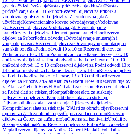
12 l/s
Za vodolovna grla do 25 l/s
Rezervni dijelovi za Za vodolovna
grla do 25 l/s
Učvršćenja
Sustav pričvršćivanja d40–200
Sustav
pričvršćivanja d250–315
Pribor
Rezervni dijelovi za Pribor
Za
vodolovna grla
Rezervni dijelovi za Za vodolovna grla
Za
učvršćenja
Konvencionalno krovno odvodnjavanje
Vodolovna
grla
Rezervni dijelovi za Vodolovna grla
Elementi parne
brane
Rezervni dijelovi za Elementi parne brane
Pribor
Rezervni
dijelovi za Pribor
Podna odvodnja
Odvodnjavanje unutarnjih i
vanjskih površina
Rezervni dijelovi za Odvodnjavanje unutarnjih i
vanjskih površina
Podni odvodi 10 x 10 cm
Rezervni dijelovi za
Podni odvodi 10 x 10 cm
Podni odvodi za balkone i terase, 10 x 10
cm
Rezervni dijelovi za Podni odvodi za balkone i terase, 10 x 10
cm
Podni odvodi 13 x 13 cm
Rezervni dijelovi za Podni odvodi 13 x
13 cm
Podni odvodi za balkone i terase, 13 x 13 cm
Rezervni dijelovi
za Podni odvodi za balkone i terase, 13 x 13 cm
Pribor
Rezervni
dijelovi za Pribor
Alati
Alati
Alati za Geberit FlowFit
Rezervni dijelovi
za Alati za Geberit FlowFit
Ručni alati za stiskanje
Rezervni dijelovi
za Ručni alati za stiskanje
Kompatibilnost alata za stiskanje
[1]
Rezervni dijelovi za Kompatibilnost alata za stiskanje
[1]
Kompatibilnost alata za stiskanje [2]
Rezervni dijelovi za
Kompatibilnost alata za stiskanje [2]
Alati za obradu cijevi
Rezervni
dijelovi za Alati za obradu cijevi
Čepovi za tlačnu probu
Rezervni
dijelovi za Čepovi za tlačnu probu
Oprema za ispitivanje
Uređaji za
stiskanje s alatima
Pribor
Rezervni dijelovi za Pribor
Alati za Geberit
Mepla
Rezervni dijelovi za Alati za Geberit Mepla
Ručni alati za