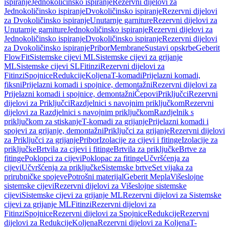
ispiranje
Jednokoličinsko ispiranje
Rezervni dijelovi za
Jednokoličinsko ispiranje
Dvokoličinsko ispiranje
Rezervni dijelovi
za Dvokoličinsko ispiranje
Unutarnje garniture
Rezervni dijelovi za
Unutarnje garniture
Jednokoličinsko ispiranje
Rezervni dijelovi za
Jednokoličinsko ispiranje
Dvokoličinsko ispiranje
Rezervni dijelovi
za Dvokoličinsko ispiranje
Pribor
Membrane
Sustavi opskrbe
Geberit
FlowFit
Sistemske cijevi ML
Sistemske cijevi za grijanje
ML
Sistemske cijevi SL
Fitinzi
Rezervni dijelovi za
Fitinzi
Spojnice
Redukcije
Koljena
T-komadi
Prijelazni komadi,
fiksni
Prijelazni komadi i spojnice, demontažni
Rezervni dijelovi za
Prijelazni komadi i spojnice, demontažni
Čepovi
Priključci
Rezervni
dijelovi za Priključci
Razdjelnici s navojnim priključkom
Rezervni
dijelovi za Razdjelnici s navojnim priključkom
Razdjelnik s
priključkom za stiskanje
T-komadi za grijanje
Prijelazni komadi i
spojevi za grijanje, demontažni
Priključci za grijanje
Rezervni dijelovi
za Priključci za grijanje
Pribor
Izolacije za cijevi i fitinge
Izolacije za
priključke
Brtvila za cijevi i fitinge
Brtvila za priključke
Brtve za
fitinge
Poklopci za cijevi
Poklopac za fitinge
Učvršćenja za
cijevi
Učvršćenja za priključke
Sistemske brtve
Set vijaka za
prirubničke spojeve
Potrošni materijal
Geberit Mepla
Višeslojne
sistemske cijevi
Rezervni dijelovi za Višeslojne sistemske
cijevi
Sistemske cijevi za grijanje ML
Rezervni dijelovi za Sistemske
cijevi za grijanje ML
Fitinzi
Rezervni dijelovi za
Fitinzi
Spojnice
Rezervni dijelovi za Spojnice
Redukcije
Rezervni
dijelovi za Redukcije
Koljena
Rezervni dijelovi za Koljena
T-