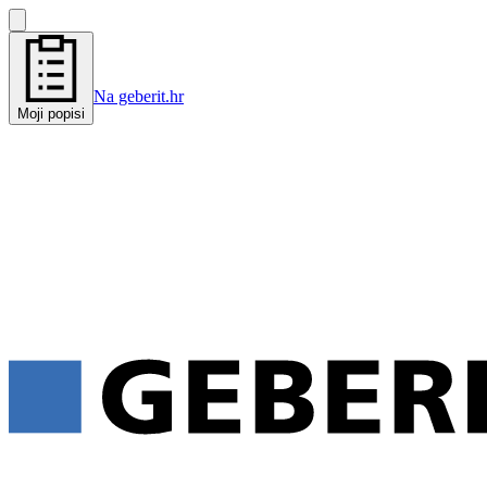
Na geberit.hr
Moji popisi