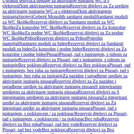
Ugradni setovi
Za uređaje za aktiviranje ispiranja WC-a s
elektroničkim aktiviranjem ispiranja
Rezervni dijelovi za Za uređaje
za aktiviranje ispiranja WC-a s elektroničkim aktiviranjem
ispiranja
Spojevi
Geberit Monolith sanitarni moduli
Sanitarni moduli
za WC školjke
Rezervni dijelovi za Sanitarni moduli za WC
školjke
Za konzolne WC školjke
Rezervni dijelovi za Za konzolne
WC školjke
Za podne WC školjke
Rezervni dijelovi za Za podne
WC školjke
Pribor
Rezervni dijelovi za Pribor
Potrošni
materijali
Sanitarni moduli za bidee
Rezervni dijelovi za Sanitarni
moduli za bidee
Za konzolne i podne bidee
Rezervni dijelovi za Za
konzolne i podne bidee
Pisoari
Pisoari, rad s ispiranjem, s rubom za
ispiranje
Rezervni dijelovi za Pisoari, rad s ispiranjem, s rubom za
ispiranje
Bez poklopca
Rezervni dijelovi za Bez poklopca
Pisoari, rad
s ispiranjem, bez ruba za ispiranje
Rezervni dijelovi za Pisoari, rad s
ispiranjem, bez ruba za ispiranje
Za nazidne i ugradbene uređaje za
aktiviranje ispiranja pisoara
Rezervni dijelovi za Za nazidne i
ugradbene uređaje za aktiviranje ispiranja pisoara
S integriranim
uređajem za aktiviranje ispiranja pisoara
Rezervni dijelovi za S
integriranim uređajem za aktiviranje ispiranja pisoara
Za integrirani
uređaj za aktiviranje ispiranja pisoara
Rezervni dijelovi za Za
integrirani uređaj za aktiviranje ispiranja pisoara
Pisoari, rad s
ispiranjem, s poklopcem / za poklopac
Rezervni dijelovi za Pisoari,
rad s ispiranjem, s poklopcem / za poklopac
Bez ruba
Rezervni
dijelovi za Bez ruba
Pisoari, rad bez vode
Rezervni dijelovi za
Pisoari, rad bez vode
Bez poklopca
Rezervni dijelovi za Bez