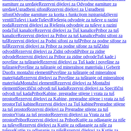
garniture za uređaje
Rezervni dijelovi za Odvodne garniture za
uređaje
Ugradbeni sifoni
Rezervni dijelovi za Ugradbeni
sifoni
Odvodne garniture za korita s funkcijom ispiranja
Izljevni
ventili
Tuševi i kade
Tuševi
Rješenja odvodnje za tuševe u razini
poda
Rezervni dijelovi za Rješenja odvodnje za tuševe u razini
poda
Tuš kanalice
Rezervni dijelovi za Tuš kanalice
Pribor za tuš
kanalice
Rezervni dijelovi za Pribor za tuš kanalice
Podni sifoni za
tuš
Rezervni dijelovi za Podni sifoni za tuš
Pribor za podne sifone za
tuš
Rezervni dijelovi za Pribor za podne sifone za tuš
Zidni
odvodi
Rezervni dijelovi za Zidni odvodi
Pribor za zidne
odvode
Rezervni dijelovi za Pribor za zidne odvode
Tuš kade i
površine za tuširanje
Rezervni dijelovi za Tuš kade i površine za
tuširanje
Površine za tuširanje od mineralnog materijala i Geberit
Duofix montažni elementi
Površine za tuširanje od mineralnog
materijala
Rezervni dijelovi za Površine za tuširanje od mineralnog
materijala
Montažni elementi
Rezervni dijelovi za Montažni
elementi
Specifični odvodi tuš kada
Rezervni dijelovi za Specifični
odvodi tuš kada
Pribor
Kabine, pregradne stijene i vrata za tuš
prostor
Rezervni dijelovi za Kabine, pregradne stijene i vrata za tuš
prostor
Tuš kabine
Rezervni dijelovi za Tuš kabine
Pregradne stijene
za tuš prostor
Rezervni dijelovi za Pregradne stijene za tuš
prostor
Vrata za tuš prostor
Rezervni dijelovi za Vrata za tuš
prostor
Pribor
Rezervni dijelovi za Pribor
Kutije za odlaganje za niše
za tuševe
Rezervni dijelovi za Kutije za odlaganje za niše za
tuševe
Kutije za odlaganje za niše
Rezervni dijelovi za Kutije za