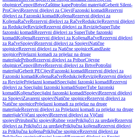
obujmice
Čepovi
Brtve
Zaštitne kape
Potrošni materijal
Geberit Silent-
Pro
Cijevi
Rezervni dijelovi za Cijevi
Fazonski komadi
Rezervni
dijelovi za Fazonski komadi
Koljena
Rezervni dijelovi za
Koljena
Račve
Rezervni dijelovi za Račve
Redukcije
Rezervni dijelovi
za Redukcije
Revizije
Rezervni dijelovi za Revizije
SuperTube
fazonski komadi
Rezervni dijelovi za SuperTube fazonski
komadi
Koljena
Rezervni dijelovi za Koljena
Račve
Rezervni dijelovi
za Račve
Spojevi
Rezervni dijelovi za Spojevi
Natične
spojnice
Rezervni dijelovi za Natične spojnice
Kandžaste
spojnice
Prijelazni komadi za prijelaz na druge
materijale
Pribor
Rezervni dijelovi za Pribor
Cijevne
obujmice
Čepovi
Brtve
Rezervni dijelovi za Brtve
Potrošni
materijal
Geberit PE
Cijevi
Fazonski komadi
Rezervni dijelovi za
Fazonski komadi
Koljena
Račve
Redukcije
Revizije
Rezervni dijelovi
za Revizije
Prijelazni komadi
Specijalni fazonski komadi
Rezervni
dijelovi za Specijalni fazonski komadi
SuperTube fazonski
komadi
Koljena
Specijalni fazonski komadi
Spojevi
Rezervni dijelovi
za Spojevi
Zavareni spojevi
Natične spojnice
Rezervni dijelovi za
Natične spojnice
Prijelazni komadi za prijelaz na druge
materijale
Rezervni dijelovi za Prijelazni komadi za prijelaz na druge
materijale
Vijčani spojevi
Rezervni dijelovi za Vijčani
spojevi
Prirubnički spojevi
Rubne veze
Priključci za uređaje
Rezervni
dijelovi za Priključci za uređaje
Priključna koljena
Rezervni dijelovi
za Priključna koljena
Priključne spojnice
Rezervni dijelovi za
Priključne spojnice
Spojni komadi
Rezervni dijelovi za Spojni