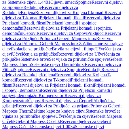
za Sistemske cijevi 1.4401
Cijevni umeci
Spojnice
Rezervni dijelovi
za Spojnice
Redukcije
Rezervni dijelovi za
Redukcije
Koljena
Rezervni dijelovi za Koljena
T-komadi
Rezervni
dijelovi za T-komadi
Prijelazni komadi, fiksni
Rezervni dijelovi za
Prijelazni komadi, fiksni
Prijelazni komadi i spojnice,
demontažni
Rezervni dijelovi za Prijelazni komadi i spojnice,
demontažni
Čepovi
Rezervni dijelovi za Čepovi
Priključci
Rezervni
dijelovi za Priključci
Pribor za Geberit Mapress inox
Rezervni
dijelovi za Pribor za Geberit Mapress inox
Zaštitne kape za krajeve
cijevi
Izolacije za priključke
Brtvila za cijevi i fitinge
Učvršćenja za
cijevi
Učvršćenja za priključke
Rezervni dijelovi za Učvršćenja za
priključke
Sistemske brtve
Set vijaka za prirubničke spojeve
Geberit
Mapress Therm
Sistemske cijevi Therm
Fitinzi
Rezervni dijelovi za
Fitinzi
Spojnice
Rezervni dijelovi za Spojnice
Redukcije
Rezervni
dijelovi za Redukcije
Koljena
Rezervni dijelovi za Koljena
T-
komadi
Rezervni dijelovi za T-komadi
Prijelazni komadi,
fiksni
Rezervni dijelovi za Prijelazni komadi, fiksni
Prijelazni komadi
i spojevi, demontažni
Rezervni dijelovi za Prijelazni komadi i
spojevi, demontažni
Kompenzatori
Rezervni dijelovi za
Kompenzatori
Čepovi
Rezervni dijelovi za Čepovi
Priključci za
grijanje
Rezervni dijelovi za Priključci za grijanje
Pribor za Geberit
Mapress Therm
Zaštitne kape za krajeve cijevi
Sistemske brtve
Set
vijaka za prirubničke spojeve
Učvršćenja za cijevi
Geberit Mapress
C-čelik
Geberit Mapress C-čelik
Rezervni dijelovi za Geberit
Mapress C-čelik
Sistemske cijevi 1.0034
Sistemske cijevi