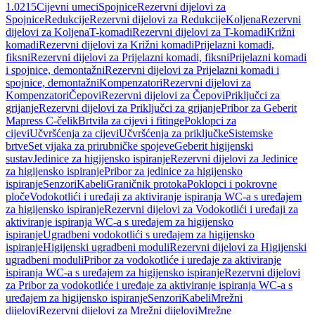
1.0215
Cijevni umeci
Spojnice
Rezervni dijelovi za
Spojnice
Redukcije
Rezervni dijelovi za Redukcije
Koljena
Rezervni
dijelovi za Koljena
T-komadi
Rezervni dijelovi za T-komadi
Križni
komadi
Rezervni dijelovi za Križni komadi
Prijelazni komadi,
fiksni
Rezervni dijelovi za Prijelazni komadi, fiksni
Prijelazni komadi
i spojnice, demontažni
Rezervni dijelovi za Prijelazni komadi i
spojnice, demontažni
Kompenzatori
Rezervni dijelovi za
Kompenzatori
Čepovi
Rezervni dijelovi za Čepovi
Priključci za
grijanje
Rezervni dijelovi za Priključci za grijanje
Pribor za Geberit
Mapress C-čelik
Brtvila za cijevi i fitinge
Poklopci za
cijevi
Učvršćenja za cijevi
Učvršćenja za priključke
Sistemske
brtve
Set vijaka za prirubničke spojeve
Geberit higijenski
sustav
Jedinice za higijensko ispiranje
Rezervni dijelovi za Jedinice
za higijensko ispiranje
Pribor za jedinice za higijensko
ispiranje
Senzori
Kabeli
Graničnik protoka
Poklopci i pokrovne
ploče
Vodokotlići i uređaji za aktiviranje ispiranja WC-a s uređajem
za higijensko ispiranje
Rezervni dijelovi za Vodokotlići i uređaji za
aktiviranje ispiranja WC-a s uređajem za higijensko
ispiranje
Ugradbeni vodokotlići s uređajem za higijensko
ispiranje
Higijenski ugradbeni moduli
Rezervni dijelovi za Higijenski
ugradbeni moduli
Pribor za vodokotliće i uređaje za aktiviranje
ispiranja WC-a s uređajem za higijensko ispiranje
Rezervni dijelovi
za Pribor za vodokotliće i uređaje za aktiviranje ispiranja WC-a s
uređajem za higijensko ispiranje
Senzori
Kabeli
Mrežni
dijelovi
Rezervni dijelovi za Mrežni dijelovi
Mrežne