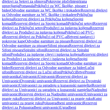
dijelovi za Setovi za obnovu
Pokrovne ploče
Integrirana
upravljanja
Pomagala
Priključci za WC školjke, pisoare i
bidee
Odvodne garniture za WC školjke i trokadere
Rezervni dijelovi
za Odvodne garniture za WC školjke i trokadere
Priključna
koljena
Rezervni dijelovi za Priključna koljena
Spojni
komadi
Rezervni dijelovi za Spojni komadi
Priključni setovi
Rezervni
dijelovi za Priključni setovi
Produžeci za isplavna koljena
Rezervni
dijelovi za Produžeci za isplavna koljena
Priključci od PVC-
a
Rezervni dijelovi za Priključci od PVC-a
Brtveni naglavci i
pokrovne kape
Odvodne garniture za pisoare
Rezervni dijelovi za
Odvodne garniture za pisoare
Sifoni pisoara
Rezervni dijelovi za
Sifoni pisoara
Spiralni sifoni
Rezervni dijelovi za Spiralni
sifoni
Produžeci za isplavne cijevi i isplavna koljena
Rezervni dijelovi
za Produžeci za isplavne cijevi i isplavna koljena
Spojni
komadi
Rezervni dijelovi za Spojni komadi
Odvodne garniture za
bidee
Rezervni dijelovi za Odvodne garniture za bidee
Lučni
sifoni
Rezervni dijelovi za Lučni sifoni
Priključci
Brtve
Prostor
umivaonika
Umivaonici
Umivaonici
Rezervni dijelovi za
Umivaonici
Dvostruki umivaonici
Rezervni dijelovi za Dvostruki
umivaonici
Umivaonici za ugradnju u kupaonski namještaj
Rezervni
dijelovi za Umivaonici za ugradnju u kupaonski namještaj
Nadpultni
umivaonici
Rezervni dijelovi za Nadpultni umivaonici
Umivaonici za
pranje ruku
Rezervni dijelovi za Umivaonici za pranje ruku
Kutni
umivaonici za pranje ruku
Poluugradbeni umivaonici
Rezervni
dijelovi za Poluugradbeni umivaonici
Ugradbeni