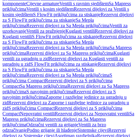
komponente
Cijevne armature
Ventili s ravnim sjedištem
Sa Mapress
priključcima
Ventili s kosim sjedištem
Rezervni dijelovi za Ventili s
kosim sjedištem
S FlowFit priključcima za stiskanje
Rezervni dijelovi
za S FlowFit priključcima za stiskanje
Sa Mepla
priključcima
Rezervni dijelovi za Sa Mepla priključcima
Ventili za
uzorkovanje
Ventili za pražnjenje
Kuglasti ventili
Rezervni dijelovi za
Kuglasti ventili
S FlowFit priključcima za stiskanje
Rezervni dijelovi
za S FlowFit priključcima za stiskanje
Sa Mepla
priključcima
Rezervni dijelovi za Sa Mepla priključcima
Sa Mapress
priključcima
Rezervni dijelovi za Sa Mapress priključcima
Kuglasti
ventili za ugradnju u zid
Rezervni dijelovi za Kuglasti ventili za
ugradnju u zid
S FlowFit priključcima za stiskanje
Rezervni dijelovi
za S FlowFit priključcima za stiskanje
Sa Mepla
priključcima
Rezervni dijelovi za Sa Mepla priključcima
S
priključcima Compact
Rezervni dijelovi za S priključcima
Compact
Sa Mapress priključcima
Rezervni dijelovi za Sa Mapress
priključcima
S navojnim priključcima
Rezervni dijelovi za S
navojnim priključcima
Zaporne i razdjelne jedinice za ugradnju u
zid
Rezervni dijelovi za Zaporne i razdjelne jedinice za ugradnju u
zid
S priključcima Compact
Rezervni dijelovi za S priključcima
Compact
Nepovratni ventili
Rezervni dijelovi za Nepovratni ventili
Sa
Mapress priključcima
Rezervni dijelovi za Sa Mapress
priključcima
Odzračni ventili za grijanje
Ventili za brzo
odzračivanje
Podno grijanje ili hlađenje
Sistemske cijevi
Rezervni
dijelovi za Sistemske cijevi
Asortiman razdjelnika
Rezervni dijelovi