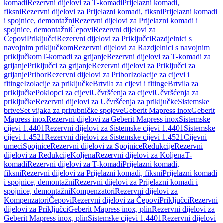
komadi
Rezervni dijelovi za T-komadi
Prijelazni komadi,
fiksni
Rezervni dijelovi za Prijelazni komadi, fiksni
Prijelazni komadi
i spojnice, demontažni
Rezervni dijelovi za Prijelazni komadi i
spojnice, demontažni
Čepovi
Rezervni dijelovi za
Čepovi
Priključci
Rezervni dijelovi za Priključci
Razdjelnici s
navojnim priključkom
Rezervni dijelovi za Razdjelnici s navojnim
priključkom
T-komadi za grijanje
Rezervni dijelovi za T-komadi za
grijanje
Priključci za grijanje
Rezervni dijelovi za Priključci za
grijanje
Pribor
Rezervni dijelovi za Pribor
Izolacije za cijevi i
fitinge
Izolacije za priključke
Brtvila za cijevi i fitinge
Brtvila za
priključke
Poklopci za cijevi
Učvršćenja za cijevi
Učvršćenja za
priključke
Rezervni dijelovi za Učvršćenja za priključke
Sistemske
brtve
Set vijaka za prirubničke spojeve
Geberit Mapress inox
Geberit
Mapress inox
Rezervni dijelovi za Geberit Mapress inox
Sistemske
cijevi 1.4401
Rezervni dijelovi za Sistemske cijevi 1.4401
Sistemske
cijevi 1.4521
Rezervni dijelovi za Sistemske cijevi 1.4521
Cijevni
umeci
Spojnice
Rezervni dijelovi za Spojnice
Redukcije
Rezervni
dijelovi za Redukcije
Koljena
Rezervni dijelovi za Koljena
T-
komadi
Rezervni dijelovi za T-komadi
Prijelazni komadi,
fiksni
Rezervni dijelovi za Prijelazni komadi, fiksni
Prijelazni komadi
i spojnice, demontažni
Rezervni dijelovi za Prijelazni komadi i
spojnice, demontažni
Kompenzatori
Rezervni dijelovi za
Kompenzatori
Čepovi
Rezervni dijelovi za Čepovi
Priključci
Rezervni
dijelovi za Priključci
Geberit Mapress inox, plin
Rezervni dijelovi za
Geberit Mapress inox, plin
Sistemske cijevi 1.4401
Rezervni dijelovi