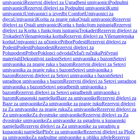
umivaonici
Rezervni dijelovi za Ugradbeni umivaonici
Podpultni
umivaonici
Rezervni dijelovi za Podpultni umivaonici
Kutni
umivaonici
Umivaonici u izvedbi Comfort
Umivaonici za
djecu
Umivaonici
Korita za pranje ruku
Ostali umivaonici
Rezervni
dijelovi za Ostali umivaonici
Korita s funkcijom ispiranja
Rezervni
dijelovi za Korita s funkcijom ispiranja
Trokaderi
Rezervni dijelovi za
Trokaderi
Višenamjenska korita
Rezervni dijelovi za Višenamjenska
korita
Umivaonici za učionice
Pribor
Podesti
Rezervni dijelovi za
Podesti
Podesti
Polupodesti
Rezervni dijelovi za
Polupodesti
Pribor
Poklopci odvoda
Držači ručnika
Pričvrsni
materijali
Dekorativni zasloni
Setovi umivaonika s bazom
Setovi
umivaonika za pranje ruku s bazom
Rezervni dijelovi za Setovi
umivaonika za pranje ruku s bazom
Setovi umivaonika s
bazom
Rezervni dijelovi za Setovi umivaonika s bazom
Setovi
ugradnog umivaonika s bazom
Rezervni dijelovi za Setovi ugradnog
umivaonika s bazom
Setovi ugradbenih umivaonika s
bazom
Rezervni dijelovi za Setovi ugradbenih umivaonika s
bazom
Kupaonski namještaj
Baze za umivaonike
Rezervni dijelovi za
Baze za umivaonike
Za umivaonike za pranje ruku
Rezervni dijelovi
za Za umivaonike za pranje ruku
Za umivaonike
Rezervni dijelovi za
Za umivaonike
Za dvostruke umivaonike
Rezervni dijelovi za Za
dvostruke umivaonike
Za umivaonike za ugradnju u kupaonski
namještaj
Rezervni dijelovi za Za umivaonike za ugradnju u
kupaonski namještaj
Ploče za umivaonike
Rezervni dijelovi za Ploče
za umivaonike
Za nadpultne umivaonike u obliku zdjele
Rezervni