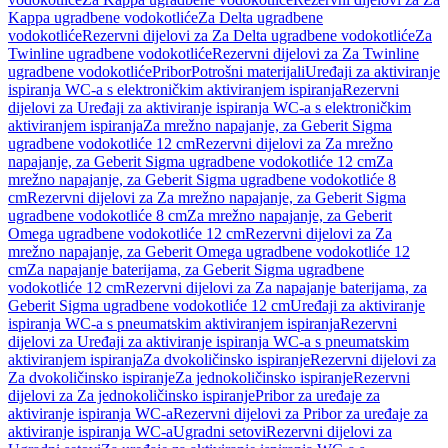
Kappa ugradbene vodokotliće
Za Delta ugradbene
vodokotliće
Rezervni dijelovi za Za Delta ugradbene vodokotliće
Za
Twinline ugradbene vodokotliće
Rezervni dijelovi za Za Twinline
ugradbene vodokotliće
Pribor
Potrošni materijali
Uređaji za aktiviranje
ispiranja WC-a s elektroničkim aktiviranjem ispiranja
Rezervni
dijelovi za Uređaji za aktiviranje ispiranja WC-a s elektroničkim
aktiviranjem ispiranja
Za mrežno napajanje, za Geberit Sigma
ugradbene vodokotliće 12 cm
Rezervni dijelovi za Za mrežno
napajanje, za Geberit Sigma ugradbene vodokotliće 12 cm
Za
mrežno napajanje, za Geberit Sigma ugradbene vodokotliće 8
cm
Rezervni dijelovi za Za mrežno napajanje, za Geberit Sigma
ugradbene vodokotliće 8 cm
Za mrežno napajanje, za Geberit
Omega ugradbene vodokotliće 12 cm
Rezervni dijelovi za Za
mrežno napajanje, za Geberit Omega ugradbene vodokotliće 12
cm
Za napajanje baterijama, za Geberit Sigma ugradbene
vodokotliće 12 cm
Rezervni dijelovi za Za napajanje baterijama, za
Geberit Sigma ugradbene vodokotliće 12 cm
Uređaji za aktiviranje
ispiranja WC-a s pneumatskim aktiviranjem ispiranja
Rezervni
dijelovi za Uređaji za aktiviranje ispiranja WC-a s pneumatskim
aktiviranjem ispiranja
Za dvokoličinsko ispiranje
Rezervni dijelovi za
Za dvokoličinsko ispiranje
Za jednokoličinsko ispiranje
Rezervni
dijelovi za Za jednokoličinsko ispiranje
Pribor za uređaje za
aktiviranje ispiranja WC-a
Rezervni dijelovi za Pribor za uređaje za
aktiviranje ispiranja WC-a
Ugradni setovi
Rezervni dijelovi za