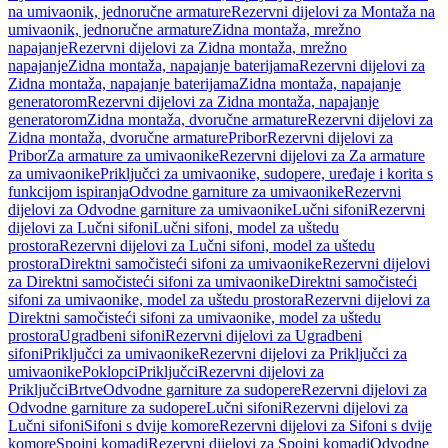
na umivaonik, jednoručne armature
Rezervni dijelovi za Montaža na
umivaonik, jednoručne armature
Zidna montaža, mrežno
napajanje
Rezervni dijelovi za Zidna montaža, mrežno
napajanje
Zidna montaža, napajanje baterijama
Rezervni dijelovi za
Zidna montaža, napajanje baterijama
Zidna montaža, napajanje
generatorom
Rezervni dijelovi za Zidna montaža, napajanje
generatorom
Zidna montaža, dvoručne armature
Rezervni dijelovi za
Zidna montaža, dvoručne armature
Pribor
Rezervni dijelovi za
Pribor
Za armature za umivaonike
Rezervni dijelovi za Za armature
za umivaonike
Priključci za umivaonike, sudopere, uređaje i korita s
funkcijom ispiranja
Odvodne garniture za umivaonike
Rezervni
dijelovi za Odvodne garniture za umivaonike
Lučni sifoni
Rezervni
dijelovi za Lučni sifoni
Lučni sifoni, model za uštedu
prostora
Rezervni dijelovi za Lučni sifoni, model za uštedu
prostora
Direktni samočisteći sifoni za umivaonike
Rezervni dijelovi
za Direktni samočisteći sifoni za umivaonike
Direktni samočisteći
sifoni za umivaonike, model za uštedu prostora
Rezervni dijelovi za
Direktni samočisteći sifoni za umivaonike, model za uštedu
prostora
Ugradbeni sifoni
Rezervni dijelovi za Ugradbeni
sifoni
Priključci za umivaonike
Rezervni dijelovi za Priključci za
umivaonike
Poklopci
Priključci
Rezervni dijelovi za
Priključci
Brtve
Odvodne garniture za sudopere
Rezervni dijelovi za
Odvodne garniture za sudopere
Lučni sifoni
Rezervni dijelovi za
Lučni sifoni
Sifoni s dvije komore
Rezervni dijelovi za Sifoni s dvije
komore
Spojni komadi
Rezervni dijelovi za Spojni komadi
Odvodne