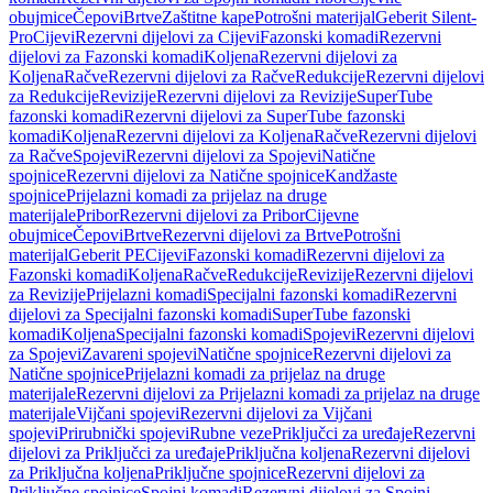
obujmice
Čepovi
Brtve
Zaštitne kape
Potrošni materijal
Geberit Silent-
Pro
Cijevi
Rezervni dijelovi za Cijevi
Fazonski komadi
Rezervni
dijelovi za Fazonski komadi
Koljena
Rezervni dijelovi za
Koljena
Račve
Rezervni dijelovi za Račve
Redukcije
Rezervni dijelovi
za Redukcije
Revizije
Rezervni dijelovi za Revizije
SuperTube
fazonski komadi
Rezervni dijelovi za SuperTube fazonski
komadi
Koljena
Rezervni dijelovi za Koljena
Račve
Rezervni dijelovi
za Račve
Spojevi
Rezervni dijelovi za Spojevi
Natične
spojnice
Rezervni dijelovi za Natične spojnice
Kandžaste
spojnice
Prijelazni komadi za prijelaz na druge
materijale
Pribor
Rezervni dijelovi za Pribor
Cijevne
obujmice
Čepovi
Brtve
Rezervni dijelovi za Brtve
Potrošni
materijal
Geberit PE
Cijevi
Fazonski komadi
Rezervni dijelovi za
Fazonski komadi
Koljena
Račve
Redukcije
Revizije
Rezervni dijelovi
za Revizije
Prijelazni komadi
Specijalni fazonski komadi
Rezervni
dijelovi za Specijalni fazonski komadi
SuperTube fazonski
komadi
Koljena
Specijalni fazonski komadi
Spojevi
Rezervni dijelovi
za Spojevi
Zavareni spojevi
Natične spojnice
Rezervni dijelovi za
Natične spojnice
Prijelazni komadi za prijelaz na druge
materijale
Rezervni dijelovi za Prijelazni komadi za prijelaz na druge
materijale
Vijčani spojevi
Rezervni dijelovi za Vijčani
spojevi
Prirubnički spojevi
Rubne veze
Priključci za uređaje
Rezervni
dijelovi za Priključci za uređaje
Priključna koljena
Rezervni dijelovi
za Priključna koljena
Priključne spojnice
Rezervni dijelovi za
Priključne spojnice
Spojni komadi
Rezervni dijelovi za Spojni