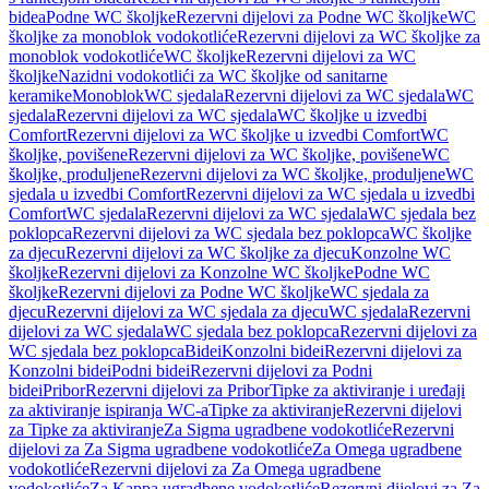
bidea
Podne WC školjke
Rezervni dijelovi za Podne WC školjke
WC
školjke za monoblok vodokotliće
Rezervni dijelovi za WC školjke za
monoblok vodokotliće
WC školjke
Rezervni dijelovi za WC
školjke
Nazidni vodokotlići za WC školjke od sanitarne
keramike
Monoblok
WC sjedala
Rezervni dijelovi za WC sjedala
WC
sjedala
Rezervni dijelovi za WC sjedala
WC školjke u izvedbi
Comfort
Rezervni dijelovi za WC školjke u izvedbi Comfort
WC
školjke, povišene
Rezervni dijelovi za WC školjke, povišene
WC
školjke, produljene
Rezervni dijelovi za WC školjke, produljene
WC
sjedala u izvedbi Comfort
Rezervni dijelovi za WC sjedala u izvedbi
Comfort
WC sjedala
Rezervni dijelovi za WC sjedala
WC sjedala bez
poklopca
Rezervni dijelovi za WC sjedala bez poklopca
WC školjke
za djecu
Rezervni dijelovi za WC školjke za djecu
Konzolne WC
školjke
Rezervni dijelovi za Konzolne WC školjke
Podne WC
školjke
Rezervni dijelovi za Podne WC školjke
WC sjedala za
djecu
Rezervni dijelovi za WC sjedala za djecu
WC sjedala
Rezervni
dijelovi za WC sjedala
WC sjedala bez poklopca
Rezervni dijelovi za
WC sjedala bez poklopca
Bidei
Konzolni bidei
Rezervni dijelovi za
Konzolni bidei
Podni bidei
Rezervni dijelovi za Podni
bidei
Pribor
Rezervni dijelovi za Pribor
Tipke za aktiviranje i uređaji
za aktiviranje ispiranja WC-a
Tipke za aktiviranje
Rezervni dijelovi
za Tipke za aktiviranje
Za Sigma ugradbene vodokotliće
Rezervni
dijelovi za Za Sigma ugradbene vodokotliće
Za Omega ugradbene
vodokotliće
Rezervni dijelovi za Za Omega ugradbene
vodokotliće
Za Kappa ugradbene vodokotliće
Rezervni dijelovi za Za