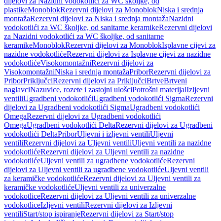
dijelovi za Nazidni vodokotlići za WC školjke, od
plastike
Monoblok
Rezervni dijelovi za Monoblok
Niska i srednja
montaža
Rezervni dijelovi za Niska i srednja montaža
Nazidni
vodokotlići za WC školjke, od sanitarne keramike
Rezervni dijelovi
za Nazidni vodokotlići za WC školjke, od sanitarne
keramike
Monoblok
Rezervni dijelovi za Monoblok
Isplavne cijevi za
nazidne vodokotliće
Rezervni dijelovi za Isplavne cijevi za nazidne
vodokotliće
Visokomontažni
Rezervni dijelovi za
Visokomontažni
Niska i srednja montaža
Pribor
Rezervni dijelovi za
Pribor
Priključci
Rezervni dijelovi za Priključci
Brtve
Brtveni
naglavci
Nazuvice, rozete i zastojni ulošci
Potrošni materijal
Izljevni
ventili
Ugradbeni vodokotlići
Ugradbeni vodokotlići Sigma
Rezervni
dijelovi za Ugradbeni vodokotlići Sigma
Ugradbeni vodokotlići
Omega
Rezervni dijelovi za Ugradbeni vodokotlići
Omega
Ugradbeni vodokotlići Delta
Rezervni dijelovi za Ugradbeni
vodokotlići Delta
Pribor
Uljevni i izljevni ventili
Uljevni
ventili
Rezervni dijelovi za Uljevni ventili
Uljevni ventili za nazidne
vodokotliće
Rezervni dijelovi za Uljevni ventili za nazidne
vodokotliće
Uljevni ventili za ugradbene vodokotliće
Rezervni
dijelovi za Uljevni ventili za ugradbene vodokotliće
Uljevni ventili
za keramičke vodokotliće
Rezervni dijelovi za Uljevni ventili za
keramičke vodokotliće
Uljevni ventili za univerzalne
vodokotlice
Rezervni dijelovi za Uljevni ventili za univerzalne
vodokotlice
Izljevni ventili
Rezervni dijelovi za Izljevni
ventili
Start/stop ispiranje
Rezervni dijelovi za Start/stop