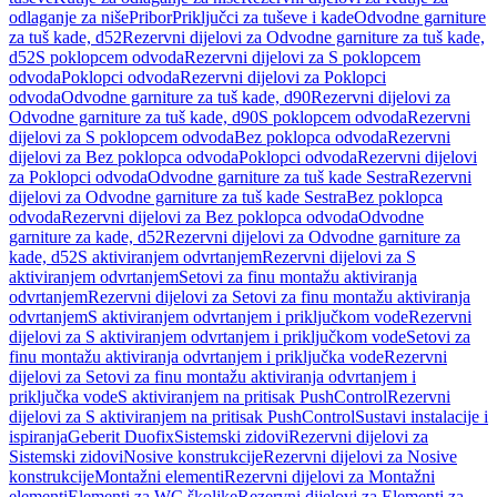
odlaganje za niše
Pribor
Priključci za tuševe i kade
Odvodne garniture
za tuš kade, d52
Rezervni dijelovi za Odvodne garniture za tuš kade,
d52
S poklopcem odvoda
Rezervni dijelovi za S poklopcem
odvoda
Poklopci odvoda
Rezervni dijelovi za Poklopci
odvoda
Odvodne garniture za tuš kade, d90
Rezervni dijelovi za
Odvodne garniture za tuš kade, d90
S poklopcem odvoda
Rezervni
dijelovi za S poklopcem odvoda
Bez poklopca odvoda
Rezervni
dijelovi za Bez poklopca odvoda
Poklopci odvoda
Rezervni dijelovi
za Poklopci odvoda
Odvodne garniture za tuš kade Sestra
Rezervni
dijelovi za Odvodne garniture za tuš kade Sestra
Bez poklopca
odvoda
Rezervni dijelovi za Bez poklopca odvoda
Odvodne
garniture za kade, d52
Rezervni dijelovi za Odvodne garniture za
kade, d52
S aktiviranjem odvrtanjem
Rezervni dijelovi za S
aktiviranjem odvrtanjem
Setovi za finu montažu aktiviranja
odvrtanjem
Rezervni dijelovi za Setovi za finu montažu aktiviranja
odvrtanjem
S aktiviranjem odvrtanjem i priključkom vode
Rezervni
dijelovi za S aktiviranjem odvrtanjem i priključkom vode
Setovi za
finu montažu aktiviranja odvrtanjem i priključka vode
Rezervni
dijelovi za Setovi za finu montažu aktiviranja odvrtanjem i
priključka vode
S aktiviranjem na pritisak PushControl
Rezervni
dijelovi za S aktiviranjem na pritisak PushControl
Sustavi instalacije i
ispiranja
Geberit Duofix
Sistemski zidovi
Rezervni dijelovi za
Sistemski zidovi
Nosive konstrukcije
Rezervni dijelovi za Nosive
konstrukcije
Montažni elementi
Rezervni dijelovi za Montažni
elementi
Elementi za WC školjke
Rezervni dijelovi za Elementi za