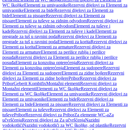
WC školjke
Elementi za umivaonike
Rezervni dijelovi za Elementi za
umivaonike
Elementi za bide
Rezervni dijelovi za Elementi za
bide
Elementi za pisoare
Rezervni dijelovi za Elementi za
pisoare
Elementi za tuševe sa zidnim odvodom
Rezervni dijelovi za
Elementi za tuševe sa zidnim odvodom
Elementi za tuševe i
kade
Rezervni dijelovi za Elementi za tuševe i kade
Elementi za
pregrade za tuš u ravnini poda
Rezervni dijelovi za Elementi za
pregrade za tuš u ravnini poda
Elementi za korita
Rezervni dijelovi za
Elementi za korita
Elementi za armature
Rezervni dijelovi za
Elementi za armature
Elementi za perilice rublja i perilice
posuđa
Rezervni dijelovi za Elementi za perilice rublja i perilice
posuđa
Elementi za konzolna opterećenja
Rezervni dijelovi za
Elementi za konzolna opterećenja
Elementi za sudopere
Rezervni
dijelovi za Elementi za sudopere
Elementi za zidne bojlere
Rezervni
dijelovi za Elementi za zidne bojlere
Pribor
Rezervni dijelovi za
Pribor
Geberit Kombifix
Montažni elementi
Rezervni dijelovi za
Montažni elementi
Elementi za WC školjke
Rezervni dijelovi za
Elementi za WC školjke
Elementi za umivaonike
Rezervni dijelovi za
Elementi za umivaonike
Elementi za bide
Rezervni dijelovi za
Elementi za bide
Elementi za pisoare
Rezervni dijelovi za Elementi za
pisoare
Elementi za tuševe
Rezervni dijelovi za Elementi za
tuševe
Pribor
Rezervni dijelovi za Pribor
Za elemente WC-a
Za
učvršćenja
Rezervni dijelovi za Za učvršćenja
Nazidni
vodokotlići
Nazidni vodokotlići za WC školjke, od plastike
Rezervni