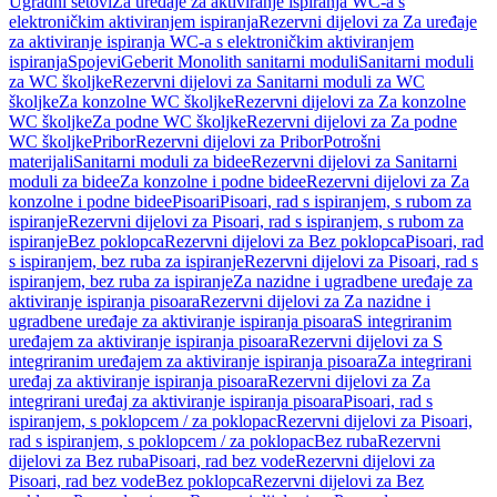
Ugradni setovi
Za uređaje za aktiviranje ispiranja WC-a s
elektroničkim aktiviranjem ispiranja
Rezervni dijelovi za Za uređaje
za aktiviranje ispiranja WC-a s elektroničkim aktiviranjem
ispiranja
Spojevi
Geberit Monolith sanitarni moduli
Sanitarni moduli
za WC školjke
Rezervni dijelovi za Sanitarni moduli za WC
školjke
Za konzolne WC školjke
Rezervni dijelovi za Za konzolne
WC školjke
Za podne WC školjke
Rezervni dijelovi za Za podne
WC školjke
Pribor
Rezervni dijelovi za Pribor
Potrošni
materijali
Sanitarni moduli za bidee
Rezervni dijelovi za Sanitarni
moduli za bidee
Za konzolne i podne bidee
Rezervni dijelovi za Za
konzolne i podne bidee
Pisoari
Pisoari, rad s ispiranjem, s rubom za
ispiranje
Rezervni dijelovi za Pisoari, rad s ispiranjem, s rubom za
ispiranje
Bez poklopca
Rezervni dijelovi za Bez poklopca
Pisoari, rad
s ispiranjem, bez ruba za ispiranje
Rezervni dijelovi za Pisoari, rad s
ispiranjem, bez ruba za ispiranje
Za nazidne i ugradbene uređaje za
aktiviranje ispiranja pisoara
Rezervni dijelovi za Za nazidne i
ugradbene uređaje za aktiviranje ispiranja pisoara
S integriranim
uređajem za aktiviranje ispiranja pisoara
Rezervni dijelovi za S
integriranim uređajem za aktiviranje ispiranja pisoara
Za integrirani
uređaj za aktiviranje ispiranja pisoara
Rezervni dijelovi za Za
integrirani uređaj za aktiviranje ispiranja pisoara
Pisoari, rad s
ispiranjem, s poklopcem / za poklopac
Rezervni dijelovi za Pisoari,
rad s ispiranjem, s poklopcem / za poklopac
Bez ruba
Rezervni
dijelovi za Bez ruba
Pisoari, rad bez vode
Rezervni dijelovi za
Pisoari, rad bez vode
Bez poklopca
Rezervni dijelovi za Bez