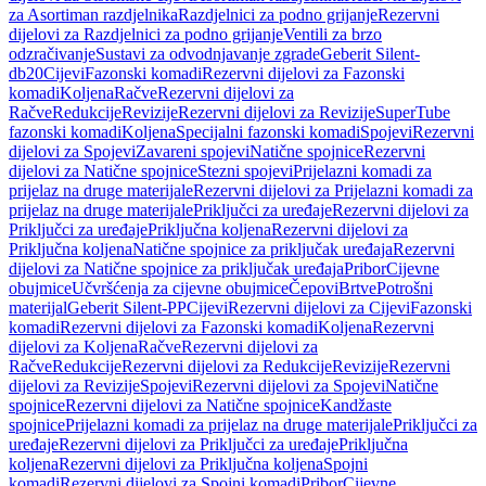
za Asortiman razdjelnika
Razdjelnici za podno grijanje
Rezervni
dijelovi za Razdjelnici za podno grijanje
Ventili za brzo
odzračivanje
Sustavi za odvodnjavanje zgrade
Geberit Silent-
db20
Cijevi
Fazonski komadi
Rezervni dijelovi za Fazonski
komadi
Koljena
Račve
Rezervni dijelovi za
Račve
Redukcije
Revizije
Rezervni dijelovi za Revizije
SuperTube
fazonski komadi
Koljena
Specijalni fazonski komadi
Spojevi
Rezervni
dijelovi za Spojevi
Zavareni spojevi
Natične spojnice
Rezervni
dijelovi za Natične spojnice
Stezni spojevi
Prijelazni komadi za
prijelaz na druge materijale
Rezervni dijelovi za Prijelazni komadi za
prijelaz na druge materijale
Priključci za uređaje
Rezervni dijelovi za
Priključci za uređaje
Priključna koljena
Rezervni dijelovi za
Priključna koljena
Natične spojnice za priključak uređaja
Rezervni
dijelovi za Natične spojnice za priključak uređaja
Pribor
Cijevne
obujmice
Učvršćenja za cijevne obujmice
Čepovi
Brtve
Potrošni
materijal
Geberit Silent-PP
Cijevi
Rezervni dijelovi za Cijevi
Fazonski
komadi
Rezervni dijelovi za Fazonski komadi
Koljena
Rezervni
dijelovi za Koljena
Račve
Rezervni dijelovi za
Račve
Redukcije
Rezervni dijelovi za Redukcije
Revizije
Rezervni
dijelovi za Revizije
Spojevi
Rezervni dijelovi za Spojevi
Natične
spojnice
Rezervni dijelovi za Natične spojnice
Kandžaste
spojnice
Prijelazni komadi za prijelaz na druge materijale
Priključci za
uređaje
Rezervni dijelovi za Priključci za uređaje
Priključna
koljena
Rezervni dijelovi za Priključna koljena
Spojni
komadi
Rezervni dijelovi za Spojni komadi
Pribor
Cijevne