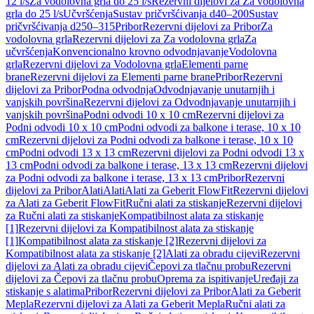
12 l/s
Za vodolovna grla do 25 l/s
Rezervni dijelovi za Za vodolovna
grla do 25 l/s
Učvršćenja
Sustav pričvršćivanja d40–200
Sustav
pričvršćivanja d250–315
Pribor
Rezervni dijelovi za Pribor
Za
vodolovna grla
Rezervni dijelovi za Za vodolovna grla
Za
učvršćenja
Konvencionalno krovno odvodnjavanje
Vodolovna
grla
Rezervni dijelovi za Vodolovna grla
Elementi parne
brane
Rezervni dijelovi za Elementi parne brane
Pribor
Rezervni
dijelovi za Pribor
Podna odvodnja
Odvodnjavanje unutarnjih i
vanjskih površina
Rezervni dijelovi za Odvodnjavanje unutarnjih i
vanjskih površina
Podni odvodi 10 x 10 cm
Rezervni dijelovi za
Podni odvodi 10 x 10 cm
Podni odvodi za balkone i terase, 10 x 10
cm
Rezervni dijelovi za Podni odvodi za balkone i terase, 10 x 10
cm
Podni odvodi 13 x 13 cm
Rezervni dijelovi za Podni odvodi 13 x
13 cm
Podni odvodi za balkone i terase, 13 x 13 cm
Rezervni dijelovi
za Podni odvodi za balkone i terase, 13 x 13 cm
Pribor
Rezervni
dijelovi za Pribor
Alati
Alati
Alati za Geberit FlowFit
Rezervni dijelovi
za Alati za Geberit FlowFit
Ručni alati za stiskanje
Rezervni dijelovi
za Ručni alati za stiskanje
Kompatibilnost alata za stiskanje
[1]
Rezervni dijelovi za Kompatibilnost alata za stiskanje
[1]
Kompatibilnost alata za stiskanje [2]
Rezervni dijelovi za
Kompatibilnost alata za stiskanje [2]
Alati za obradu cijevi
Rezervni
dijelovi za Alati za obradu cijevi
Čepovi za tlačnu probu
Rezervni
dijelovi za Čepovi za tlačnu probu
Oprema za ispitivanje
Uređaji za
stiskanje s alatima
Pribor
Rezervni dijelovi za Pribor
Alati za Geberit
Mepla
Rezervni dijelovi za Alati za Geberit Mepla
Ručni alati za