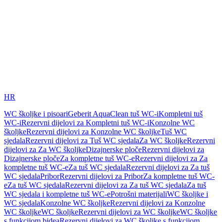
HR
WC školjke i pisoari
Geberit AquaClean tuš WC-i
Kompletni tuš
WC-i
Rezervni dijelovi za Kompletni tuš WC-i
Konzolne WC
školjke
Rezervni dijelovi za Konzolne WC školjke
Tuš WC
sjedala
Rezervni dijelovi za Tuš WC sjedala
Za WC školjke
Rezervni
dijelovi za Za WC školjke
Dizajnerske ploče
Rezervni dijelovi za
Dizajnerske ploče
Za kompletne tuš WC-e
Rezervni dijelovi za Za
kompletne tuš WC-e
Za tuš WC sjedala
Rezervni dijelovi za Za tuš
WC sjedala
Pribor
Rezervni dijelovi za Pribor
Za kompletne tuš WC-
e
Za tuš WC sjedala
Rezervni dijelovi za Za tuš WC sjedala
Za tuš
WC sjedala i kompletne tuš WC-e
Potrošni materijali
WC školjke i
WC sjedala
Konzolne WC školjke
Rezervni dijelovi za Konzolne
WC školjke
WC školjke
Rezervni dijelovi za WC školjke
WC školjke
s funkcijom bidea
Rezervni dijelovi za WC školjke s funkcijom