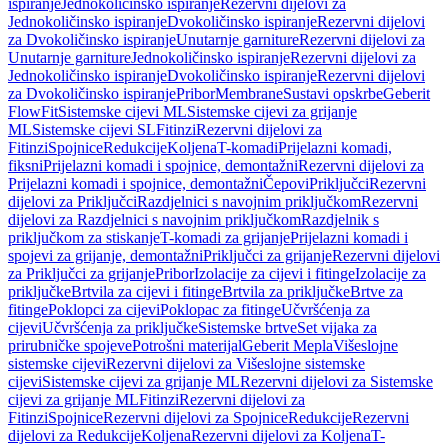
ispiranje
Jednokoličinsko ispiranje
Rezervni dijelovi za
Jednokoličinsko ispiranje
Dvokoličinsko ispiranje
Rezervni dijelovi
za Dvokoličinsko ispiranje
Unutarnje garniture
Rezervni dijelovi za
Unutarnje garniture
Jednokoličinsko ispiranje
Rezervni dijelovi za
Jednokoličinsko ispiranje
Dvokoličinsko ispiranje
Rezervni dijelovi
za Dvokoličinsko ispiranje
Pribor
Membrane
Sustavi opskrbe
Geberit
FlowFit
Sistemske cijevi ML
Sistemske cijevi za grijanje
ML
Sistemske cijevi SL
Fitinzi
Rezervni dijelovi za
Fitinzi
Spojnice
Redukcije
Koljena
T-komadi
Prijelazni komadi,
fiksni
Prijelazni komadi i spojnice, demontažni
Rezervni dijelovi za
Prijelazni komadi i spojnice, demontažni
Čepovi
Priključci
Rezervni
dijelovi za Priključci
Razdjelnici s navojnim priključkom
Rezervni
dijelovi za Razdjelnici s navojnim priključkom
Razdjelnik s
priključkom za stiskanje
T-komadi za grijanje
Prijelazni komadi i
spojevi za grijanje, demontažni
Priključci za grijanje
Rezervni dijelovi
za Priključci za grijanje
Pribor
Izolacije za cijevi i fitinge
Izolacije za
priključke
Brtvila za cijevi i fitinge
Brtvila za priključke
Brtve za
fitinge
Poklopci za cijevi
Poklopac za fitinge
Učvršćenja za
cijevi
Učvršćenja za priključke
Sistemske brtve
Set vijaka za
prirubničke spojeve
Potrošni materijal
Geberit Mepla
Višeslojne
sistemske cijevi
Rezervni dijelovi za Višeslojne sistemske
cijevi
Sistemske cijevi za grijanje ML
Rezervni dijelovi za Sistemske
cijevi za grijanje ML
Fitinzi
Rezervni dijelovi za
Fitinzi
Spojnice
Rezervni dijelovi za Spojnice
Redukcije
Rezervni
dijelovi za Redukcije
Koljena
Rezervni dijelovi za Koljena
T-