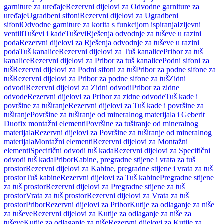
garniture za uređaje
Rezervni dijelovi za Odvodne garniture za
uređaje
Ugradbeni sifoni
Rezervni dijelovi za Ugradbeni
sifoni
Odvodne garniture za korita s funkcijom ispiranja
Izljevni
ventili
Tuševi i kade
Tuševi
Rješenja odvodnje za tuševe u razini
poda
Rezervni dijelovi za Rješenja odvodnje za tuševe u razini
poda
Tuš kanalice
Rezervni dijelovi za Tuš kanalice
Pribor za tuš
kanalice
Rezervni dijelovi za Pribor za tuš kanalice
Podni sifoni za
tuš
Rezervni dijelovi za Podni sifoni za tuš
Pribor za podne sifone za
tuš
Rezervni dijelovi za Pribor za podne sifone za tuš
Zidni
odvodi
Rezervni dijelovi za Zidni odvodi
Pribor za zidne
odvode
Rezervni dijelovi za Pribor za zidne odvode
Tuš kade i
površine za tuširanje
Rezervni dijelovi za Tuš kade i površine za
tuširanje
Površine za tuširanje od mineralnog materijala i Geberit
Duofix montažni elementi
Površine za tuširanje od mineralnog
materijala
Rezervni dijelovi za Površine za tuširanje od mineralnog
materijala
Montažni elementi
Rezervni dijelovi za Montažni
elementi
Specifični odvodi tuš kada
Rezervni dijelovi za Specifični
odvodi tuš kada
Pribor
Kabine, pregradne stijene i vrata za tuš
prostor
Rezervni dijelovi za Kabine, pregradne stijene i vrata za tuš
prostor
Tuš kabine
Rezervni dijelovi za Tuš kabine
Pregradne stijene
za tuš prostor
Rezervni dijelovi za Pregradne stijene za tuš
prostor
Vrata za tuš prostor
Rezervni dijelovi za Vrata za tuš
prostor
Pribor
Rezervni dijelovi za Pribor
Kutije za odlaganje za niše
za tuševe
Rezervni dijelovi za Kutije za odlaganje za niše za
tuševe
Kutije za odlaganje za niše
Rezervni dijelovi za Kutije za