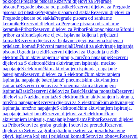
poklopca
Pregrade pisoara
Rezervni dijelovi za Pregrade
pisoara
Pregrade pisoara od plastike
Rezervni dijelovi za Pregrade
pisoara od plastike
Pregrade pisoara od stakla
Rezervni dijelovi za
Pregrade pisoara od stakla
Pregrade pisoara od sanitarne
keramike
Rezervni dijelovi za Pregrade pisoara od sanitarne
keramike
Pribor
Rezervni dijelovi za Pribor
Poklopac pisoara
Sifoni i
pribor za sifone
Isplavne cijevi, isplavna koljena i prijelazni
komadi
Rezervni dijelovi za Isplavne cijevi, isplavna koljena i
prijelazni komadi
Pričvrsni materijali
Uređaji za aktiviranje ispiranja
pisoara
Ugradnja u zid
Rezervni dijelovi za Ugradnja u zid
S
elektroničkim aktiviranjem ispiranja, mrežno napajanje
Rezervni
dijelovi za S elektroničkim aktiviranjem ispiranja, mrežno
napajanje
S elektroničkim aktiviranjem ispiranja, napajanje
baterijama
Rezervni dijelovi za S elektroničkim aktiviranjem
ispiranja, napajanje baterijama
S pneumatskim aktiviranjem
ispiranja
Rezervni dijelovi za S pneumatskim aktiviranjem
ispiranja
Basic
Rezervni dijelovi za Basic
Nazidna montaža
Rezervni
dijelovi za Nazidna montaža
S elektroničkim aktiviranjem ispiranja,
mrežno napajanje
Rezervni dijelovi za S elektroničkim aktiviranjem
ispiranja, mrežno napajanje
S elektroničkim aktiviranjem ispiranja,
napajanje baterijama
Rezervni dijelovi za S elektroničkim
aktiviranjem ispiranja, napajanje baterijama
Pribor
Rezervni dijelovi
za Pribor
Setovi za grubu gradnju i setovi za preradu
Rezervni
dijelovi za Setovi za grubu gradnju i setovi za preradu
Isplavne
cijevi, isplavna koljena i prijelazni komadi
Setovi za obnovu
Rezervni