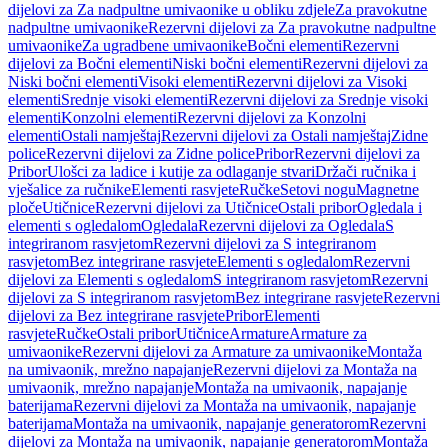
dijelovi za Za nadpultne umivaonike u obliku zdjele
Za pravokutne
nadpultne umivaonike
Rezervni dijelovi za Za pravokutne nadpultne
umivaonike
Za ugradbene umivaonike
Bočni elementi
Rezervni
dijelovi za Bočni elementi
Niski bočni elementi
Rezervni dijelovi za
Niski bočni elementi
Visoki elementi
Rezervni dijelovi za Visoki
elementi
Srednje visoki elementi
Rezervni dijelovi za Srednje visoki
elementi
Konzolni elementi
Rezervni dijelovi za Konzolni
elementi
Ostali namještaj
Rezervni dijelovi za Ostali namještaj
Zidne
police
Rezervni dijelovi za Zidne police
Pribor
Rezervni dijelovi za
Pribor
Ulošci za ladice i kutije za odlaganje stvari
Držači ručnika i
vješalice za ručnike
Elementi rasvjete
Ručke
Setovi nogu
Magnetne
ploče
Utičnice
Rezervni dijelovi za Utičnice
Ostali pribor
Ogledala i
elementi s ogledalom
Ogledala
Rezervni dijelovi za Ogledala
S
integriranom rasvjetom
Rezervni dijelovi za S integriranom
rasvjetom
Bez integrirane rasvjete
Elementi s ogledalom
Rezervni
dijelovi za Elementi s ogledalom
S integriranom rasvjetom
Rezervni
dijelovi za S integriranom rasvjetom
Bez integrirane rasvjete
Rezervni
dijelovi za Bez integrirane rasvjete
Pribor
Elementi
rasvjete
Ručke
Ostali pribor
Utičnice
Armature
Armature za
umivaonike
Rezervni dijelovi za Armature za umivaonike
Montaža
na umivaonik, mrežno napajanje
Rezervni dijelovi za Montaža na
umivaonik, mrežno napajanje
Montaža na umivaonik, napajanje
baterijama
Rezervni dijelovi za Montaža na umivaonik, napajanje
baterijama
Montaža na umivaonik, napajanje generatorom
Rezervni
dijelovi za Montaža na umivaonik, napajanje generatorom
Montaža