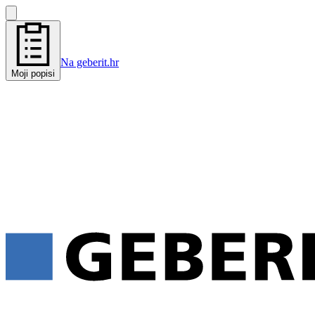
Na geberit.hr
Moji popisi