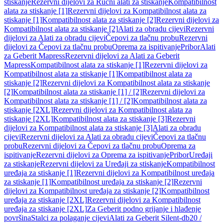
stiskanje
Rezervni dijelovi za Ručni alati za stiskanje
Kompatibilnost
alata za stiskanje [1]
Rezervni dijelovi za Kompatibilnost alata za
stiskanje [1]
Kompatibilnost alata za stiskanje [2]
Rezervni dijelovi za
Kompatibilnost alata za stiskanje [2]
Alati za obradu cijevi
Rezervni
dijelovi za Alati za obradu cijevi
Čepovi za tlačnu probu
Rezervni
dijelovi za Čepovi za tlačnu probu
Oprema za ispitivanje
Pribor
Alati
za Geberit Mapress
Rezervni dijelovi za Alati za Geberit
Mapress
Kompatibilnost alata za stiskanje [1]
Rezervni dijelovi za
Kompatibilnost alata za stiskanje [1]
Kompatibilnost alata za
stiskanje [2]
Rezervni dijelovi za Kompatibilnost alata za stiskanje
[2]
Kompatibilnost alata za stiskanje [1] / [2]
Rezervni dijelovi za
Kompatibilnost alata za stiskanje [1] / [2]
Kompatibilnost alata za
stiskanje [2XL]
Rezervni dijelovi za Kompatibilnost alata za
stiskanje [2XL]
Kompatibilnost alata za stiskanje [3]
Rezervni
dijelovi za Kompatibilnost alata za stiskanje [3]
Alati za obradu
cijevi
Rezervni dijelovi za Alati za obradu cijevi
Čepovi za tlačnu
probu
Rezervni dijelovi za Čepovi za tlačnu probu
Oprema za
ispitivanje
Rezervni dijelovi za Oprema za ispitivanje
Pribor
Uređaji
za stiskanje
Rezervni dijelovi za Uređaji za stiskanje
Kompatibilnost
uređaja za stiskanje [1]
Rezervni dijelovi za Kompatibilnost uređaja
za stiskanje [1]
Kompatibilnost uređaja za stiskanje [2]
Rezervni
dijelovi za Kompatibilnost uređaja za stiskanje [2]
Kompatibilnost
uređaja za stiskanje [2XL]
Rezervni dijelovi za Kompatibilnost
uređaja za stiskanje [2XL]
Za Geberit podno grijanje i hlađenje
površina
Stalci za polaganje cijevi
Alati za Geberit Silent-db20 /