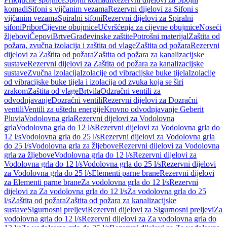
komadi
Sifoni s vijčanim vezama
Rezervni dijelovi za Sifoni s
vijčanim vezama
Spiralni sifoni
Rezervni dijelovi za Spiralni
sifoni
Pribor
Cijevne obujmice
Učvršćenja za cijevne obujmice
Noseći
žljebovi
Čepovi
Brtve
Građevinske zaštite
Potrošni materijal
Zaštita od
požara, zvučna izolacija i zaštita od vlage
Zaštita od požara
Rezervni
dijelovi za Zaštita od požara
Zaštita od požara za kanalizacijske
sustave
Rezervni dijelovi za Zaštita od požara za kanalizacijske
sustave
Zvučna izolacija
Izolacije od vibracijske buke tijela
Izolacije
od vibracijske buke tijela i izolacija od zvuka koja se širi
zrakom
Zaštita od vlage
Brtvila
Odzračni ventili za
odvodnjavanje
Dozračni ventili
Rezervni dijelovi za Dozračni
ventili
Ventili za uštedu energije
Krovno odvodnjavanje Geberit
Pluvia
Vodolovna grla
Rezervni dijelovi za Vodolovna
grla
Vodolovna grla do 12 l/s
Rezervni dijelovi za Vodolovna grla do
12 l/s
Vodolovna grla do 25 l/s
Rezervni dijelovi za Vodolovna grla
do 25 l/s
Vodolovna grla za žljebove
Rezervni dijelovi za Vodolovna
grla za žljebove
Vodolovna grla do 12 l/s
Rezervni dijelovi za
Vodolovna grla do 12 l/s
Vodolovna grla do 25 l/s
Rezervni dijelovi
za Vodolovna grla do 25 l/s
Elementi parne brane
Rezervni dijelovi
za Elementi parne brane
Za vodolovna grla do 12 l/s
Rezervni
dijelovi za Za vodolovna grla do 12 l/s
Za vodolovna grla do 25
l/s
Zaštita od požara
Zaštita od požara za kanalizacijske
sustave
Sigurnosni preljevi
Rezervni dijelovi za Sigurnosni preljevi
Za
vodolovna grla do 12 l/s
Rezervni dijelovi za Za vodolovna grla do