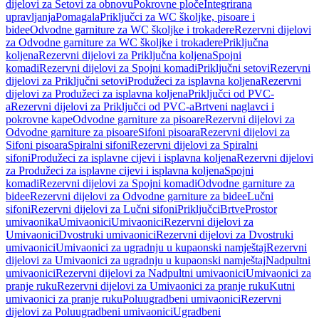
dijelovi za Setovi za obnovu
Pokrovne ploče
Integrirana
upravljanja
Pomagala
Priključci za WC školjke, pisoare i
bidee
Odvodne garniture za WC školjke i trokadere
Rezervni dijelovi
za Odvodne garniture za WC školjke i trokadere
Priključna
koljena
Rezervni dijelovi za Priključna koljena
Spojni
komadi
Rezervni dijelovi za Spojni komadi
Priključni setovi
Rezervni
dijelovi za Priključni setovi
Produžeci za isplavna koljena
Rezervni
dijelovi za Produžeci za isplavna koljena
Priključci od PVC-
a
Rezervni dijelovi za Priključci od PVC-a
Brtveni naglavci i
pokrovne kape
Odvodne garniture za pisoare
Rezervni dijelovi za
Odvodne garniture za pisoare
Sifoni pisoara
Rezervni dijelovi za
Sifoni pisoara
Spiralni sifoni
Rezervni dijelovi za Spiralni
sifoni
Produžeci za isplavne cijevi i isplavna koljena
Rezervni dijelovi
za Produžeci za isplavne cijevi i isplavna koljena
Spojni
komadi
Rezervni dijelovi za Spojni komadi
Odvodne garniture za
bidee
Rezervni dijelovi za Odvodne garniture za bidee
Lučni
sifoni
Rezervni dijelovi za Lučni sifoni
Priključci
Brtve
Prostor
umivaonika
Umivaonici
Umivaonici
Rezervni dijelovi za
Umivaonici
Dvostruki umivaonici
Rezervni dijelovi za Dvostruki
umivaonici
Umivaonici za ugradnju u kupaonski namještaj
Rezervni
dijelovi za Umivaonici za ugradnju u kupaonski namještaj
Nadpultni
umivaonici
Rezervni dijelovi za Nadpultni umivaonici
Umivaonici za
pranje ruku
Rezervni dijelovi za Umivaonici za pranje ruku
Kutni
umivaonici za pranje ruku
Poluugradbeni umivaonici
Rezervni
dijelovi za Poluugradbeni umivaonici
Ugradbeni