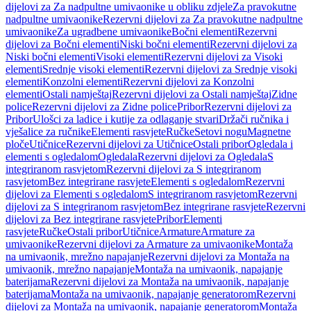
dijelovi za Za nadpultne umivaonike u obliku zdjele
Za pravokutne
nadpultne umivaonike
Rezervni dijelovi za Za pravokutne nadpultne
umivaonike
Za ugradbene umivaonike
Bočni elementi
Rezervni
dijelovi za Bočni elementi
Niski bočni elementi
Rezervni dijelovi za
Niski bočni elementi
Visoki elementi
Rezervni dijelovi za Visoki
elementi
Srednje visoki elementi
Rezervni dijelovi za Srednje visoki
elementi
Konzolni elementi
Rezervni dijelovi za Konzolni
elementi
Ostali namještaj
Rezervni dijelovi za Ostali namještaj
Zidne
police
Rezervni dijelovi za Zidne police
Pribor
Rezervni dijelovi za
Pribor
Ulošci za ladice i kutije za odlaganje stvari
Držači ručnika i
vješalice za ručnike
Elementi rasvjete
Ručke
Setovi nogu
Magnetne
ploče
Utičnice
Rezervni dijelovi za Utičnice
Ostali pribor
Ogledala i
elementi s ogledalom
Ogledala
Rezervni dijelovi za Ogledala
S
integriranom rasvjetom
Rezervni dijelovi za S integriranom
rasvjetom
Bez integrirane rasvjete
Elementi s ogledalom
Rezervni
dijelovi za Elementi s ogledalom
S integriranom rasvjetom
Rezervni
dijelovi za S integriranom rasvjetom
Bez integrirane rasvjete
Rezervni
dijelovi za Bez integrirane rasvjete
Pribor
Elementi
rasvjete
Ručke
Ostali pribor
Utičnice
Armature
Armature za
umivaonike
Rezervni dijelovi za Armature za umivaonike
Montaža
na umivaonik, mrežno napajanje
Rezervni dijelovi za Montaža na
umivaonik, mrežno napajanje
Montaža na umivaonik, napajanje
baterijama
Rezervni dijelovi za Montaža na umivaonik, napajanje
baterijama
Montaža na umivaonik, napajanje generatorom
Rezervni
dijelovi za Montaža na umivaonik, napajanje generatorom
Montaža