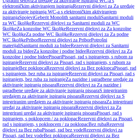
Ugradni setovi
Za uređaje za aktiviranje ispiranja WC-a s
elektroničkim aktiviranjem ispiranja
Rezervni dijelovi za Za uređaje
za aktiviranje ispiranja WC-a s elektroničkim aktiviranjem
ispiranja
Spojevi
Geberit Monolith sanitarni moduli
Sanitarni moduli
za WC školjke
Rezervni dijelovi za Sanitarni moduli za WC
školjke
Za konzolne WC školjke
Rezervni dijelovi za Za konzolne
WC školjke
Za podne WC školjke
Rezervni dijelovi za Za podne
WC školjke
Pribor
Rezervni dijelovi za Pribor
Potrošni
materijali
Sanitarni moduli za bidee
Rezervni dijelovi za Sanitarni
moduli za bidee
Za konzolne i podne bidee
Rezervni dijelovi za Za
konzolne i podne bidee
Pisoari
Pisoari, rad s ispiranjem, s rubom za
ispiranje
Rezervni dijelovi za Pisoari, rad s ispiranjem, s rubom za
ispiranje
Bez poklopca
Rezervni dijelovi za Bez poklopca
Pisoari, rad
s ispiranjem, bez ruba za ispiranje
Rezervni dijelovi za Pisoari, rad s
ispiranjem, bez ruba za ispiranje
Za nazidne i ugradbene uređaje za
aktiviranje ispiranja pisoara
Rezervni dijelovi za Za nazidne i
ugradbene uređaje za aktiviranje ispiranja pisoara
S integriranim
uređajem za aktiviranje ispiranja pisoara
Rezervni dijelovi za S
integriranim uređajem za aktiviranje ispiranja pisoara
Za integrirani
uređaj za aktiviranje ispiranja pisoara
Rezervni dijelovi za Za
integrirani uređaj za aktiviranje ispiranja pisoara
Pisoari, rad s
ispiranjem, s poklopcem / za poklopac
Rezervni dijelovi za Pisoari,
rad s ispiranjem, s poklopcem / za poklopac
Bez ruba
Rezervni
dijelovi za Bez ruba
Pisoari, rad bez vode
Rezervni dijelovi za
Pisoari, rad bez vode
Bez poklopca
Rezervni dijelovi za Bez