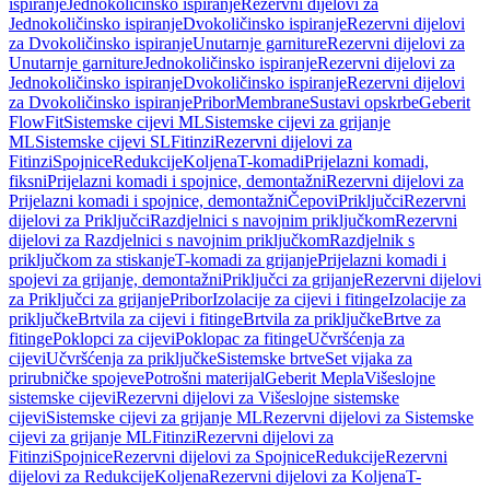
ispiranje
Jednokoličinsko ispiranje
Rezervni dijelovi za
Jednokoličinsko ispiranje
Dvokoličinsko ispiranje
Rezervni dijelovi
za Dvokoličinsko ispiranje
Unutarnje garniture
Rezervni dijelovi za
Unutarnje garniture
Jednokoličinsko ispiranje
Rezervni dijelovi za
Jednokoličinsko ispiranje
Dvokoličinsko ispiranje
Rezervni dijelovi
za Dvokoličinsko ispiranje
Pribor
Membrane
Sustavi opskrbe
Geberit
FlowFit
Sistemske cijevi ML
Sistemske cijevi za grijanje
ML
Sistemske cijevi SL
Fitinzi
Rezervni dijelovi za
Fitinzi
Spojnice
Redukcije
Koljena
T-komadi
Prijelazni komadi,
fiksni
Prijelazni komadi i spojnice, demontažni
Rezervni dijelovi za
Prijelazni komadi i spojnice, demontažni
Čepovi
Priključci
Rezervni
dijelovi za Priključci
Razdjelnici s navojnim priključkom
Rezervni
dijelovi za Razdjelnici s navojnim priključkom
Razdjelnik s
priključkom za stiskanje
T-komadi za grijanje
Prijelazni komadi i
spojevi za grijanje, demontažni
Priključci za grijanje
Rezervni dijelovi
za Priključci za grijanje
Pribor
Izolacije za cijevi i fitinge
Izolacije za
priključke
Brtvila za cijevi i fitinge
Brtvila za priključke
Brtve za
fitinge
Poklopci za cijevi
Poklopac za fitinge
Učvršćenja za
cijevi
Učvršćenja za priključke
Sistemske brtve
Set vijaka za
prirubničke spojeve
Potrošni materijal
Geberit Mepla
Višeslojne
sistemske cijevi
Rezervni dijelovi za Višeslojne sistemske
cijevi
Sistemske cijevi za grijanje ML
Rezervni dijelovi za Sistemske
cijevi za grijanje ML
Fitinzi
Rezervni dijelovi za
Fitinzi
Spojnice
Rezervni dijelovi za Spojnice
Redukcije
Rezervni
dijelovi za Redukcije
Koljena
Rezervni dijelovi za Koljena
T-