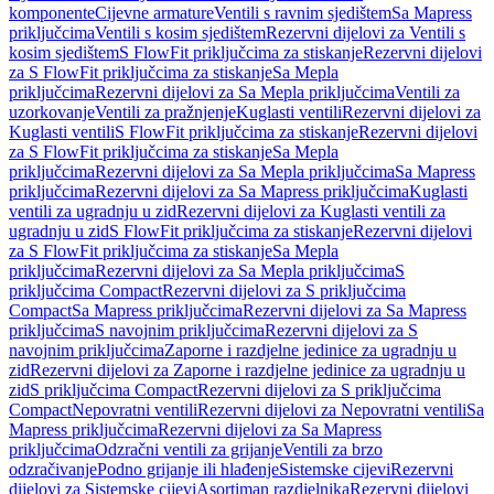
komponente
Cijevne armature
Ventili s ravnim sjedištem
Sa Mapress
priključcima
Ventili s kosim sjedištem
Rezervni dijelovi za Ventili s
kosim sjedištem
S FlowFit priključcima za stiskanje
Rezervni dijelovi
za S FlowFit priključcima za stiskanje
Sa Mepla
priključcima
Rezervni dijelovi za Sa Mepla priključcima
Ventili za
uzorkovanje
Ventili za pražnjenje
Kuglasti ventili
Rezervni dijelovi za
Kuglasti ventili
S FlowFit priključcima za stiskanje
Rezervni dijelovi
za S FlowFit priključcima za stiskanje
Sa Mepla
priključcima
Rezervni dijelovi za Sa Mepla priključcima
Sa Mapress
priključcima
Rezervni dijelovi za Sa Mapress priključcima
Kuglasti
ventili za ugradnju u zid
Rezervni dijelovi za Kuglasti ventili za
ugradnju u zid
S FlowFit priključcima za stiskanje
Rezervni dijelovi
za S FlowFit priključcima za stiskanje
Sa Mepla
priključcima
Rezervni dijelovi za Sa Mepla priključcima
S
priključcima Compact
Rezervni dijelovi za S priključcima
Compact
Sa Mapress priključcima
Rezervni dijelovi za Sa Mapress
priključcima
S navojnim priključcima
Rezervni dijelovi za S
navojnim priključcima
Zaporne i razdjelne jedinice za ugradnju u
zid
Rezervni dijelovi za Zaporne i razdjelne jedinice za ugradnju u
zid
S priključcima Compact
Rezervni dijelovi za S priključcima
Compact
Nepovratni ventili
Rezervni dijelovi za Nepovratni ventili
Sa
Mapress priključcima
Rezervni dijelovi za Sa Mapress
priključcima
Odzračni ventili za grijanje
Ventili za brzo
odzračivanje
Podno grijanje ili hlađenje
Sistemske cijevi
Rezervni
dijelovi za Sistemske cijevi
Asortiman razdjelnika
Rezervni dijelovi