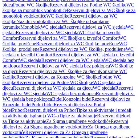
bidea
Podne WC školjke
Rezervni dijelovi za Podne WC školjke
WC
školjke za monoblok vodokotliće
Rezervni dijelovi za WC školjke za
monoblok vodokotliće
WC školjke
Rezervni dijelovi za WC
školjke
Nazidni vodokotlići za WC školjke od sanitarne
keramike
Monoblok
WC sjedala
Rezervni dijelovi za WC sjedala
WC
sjedala
Rezervni dijelovi za WC sjedala
WC školjke u izvedbi
Comfort
Rezervni dijelovi za WC školjke u izvedbi Comfort
WC
školjke, povišene
Rezervni dijelovi za WC školjke, povišene
WC
školjke, produljene
Rezervni dijelovi za WC školjke, produljene
WC
sjedala u izvedbi Comfort
Rezervni dijelovi za WC sjedala u izvedbi
Comfort
WC sjedala
Rezervni dijelovi za WC sjedala
WC sjedala bez
poklopca
Rezervni dijelovi za WC sjedala bez poklopca
WC školjke
za djecu
Rezervni dijelovi za WC školjke za djecu
Konzolne WC
školjke
Rezervni dijelovi za Konzolne WC školjke
Podne WC
školjke
Rezervni dijelovi za Podne WC školjke
WC sjedala za
djecu
Rezervni dijelovi za WC sjedala za djecu
WC sjedala
Rezervni
dijelovi za WC sjedala
WC sjedala bez poklopca
Rezervni dijelovi za
WC sjedala bez poklopca
Bidei
Konzolni bidei
Rezervni dijelovi za
Konzolni bidei
Podni bidei
Rezervni dijelovi za Podni
bidei
Pribor
Rezervni dijelovi za Pribor
Tipke za aktiviranje i uređaji
za aktiviranje ispiranja WC-a
Tipke za aktiviranje
Rezervni dijelovi
za Tipke za aktiviranje
Za Sigma ugradbene vodokotliće
Rezervni
dijelovi za Za Sigma ugradbene vodokotliće
Za Omega ugradbene
vodokotliće
Rezervni dijelovi za Za Omega ugradbene
vodokotliće
Za Kappa ugradbene vodokotliće
Rezervni dijelovi za Za