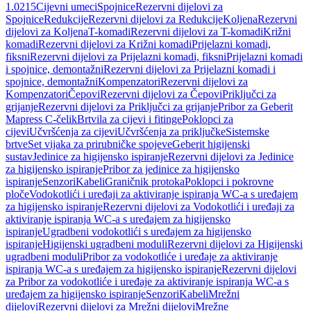
1.0215
Cijevni umeci
Spojnice
Rezervni dijelovi za
Spojnice
Redukcije
Rezervni dijelovi za Redukcije
Koljena
Rezervni
dijelovi za Koljena
T-komadi
Rezervni dijelovi za T-komadi
Križni
komadi
Rezervni dijelovi za Križni komadi
Prijelazni komadi,
fiksni
Rezervni dijelovi za Prijelazni komadi, fiksni
Prijelazni komadi
i spojnice, demontažni
Rezervni dijelovi za Prijelazni komadi i
spojnice, demontažni
Kompenzatori
Rezervni dijelovi za
Kompenzatori
Čepovi
Rezervni dijelovi za Čepovi
Priključci za
grijanje
Rezervni dijelovi za Priključci za grijanje
Pribor za Geberit
Mapress C-čelik
Brtvila za cijevi i fitinge
Poklopci za
cijevi
Učvršćenja za cijevi
Učvršćenja za priključke
Sistemske
brtve
Set vijaka za prirubničke spojeve
Geberit higijenski
sustav
Jedinice za higijensko ispiranje
Rezervni dijelovi za Jedinice
za higijensko ispiranje
Pribor za jedinice za higijensko
ispiranje
Senzori
Kabeli
Graničnik protoka
Poklopci i pokrovne
ploče
Vodokotlići i uređaji za aktiviranje ispiranja WC-a s uređajem
za higijensko ispiranje
Rezervni dijelovi za Vodokotlići i uređaji za
aktiviranje ispiranja WC-a s uređajem za higijensko
ispiranje
Ugradbeni vodokotlići s uređajem za higijensko
ispiranje
Higijenski ugradbeni moduli
Rezervni dijelovi za Higijenski
ugradbeni moduli
Pribor za vodokotliće i uređaje za aktiviranje
ispiranja WC-a s uređajem za higijensko ispiranje
Rezervni dijelovi
za Pribor za vodokotliće i uređaje za aktiviranje ispiranja WC-a s
uređajem za higijensko ispiranje
Senzori
Kabeli
Mrežni
dijelovi
Rezervni dijelovi za Mrežni dijelovi
Mrežne