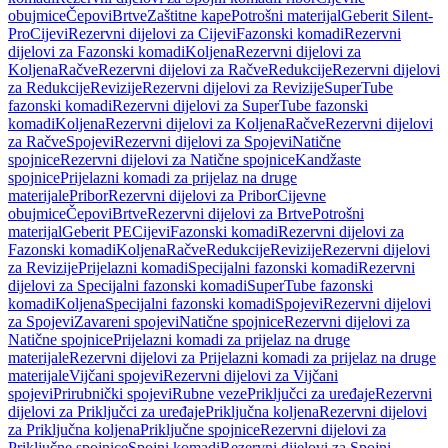
obujmice
Čepovi
Brtve
Zaštitne kape
Potrošni materijal
Geberit Silent-
Pro
Cijevi
Rezervni dijelovi za Cijevi
Fazonski komadi
Rezervni
dijelovi za Fazonski komadi
Koljena
Rezervni dijelovi za
Koljena
Račve
Rezervni dijelovi za Račve
Redukcije
Rezervni dijelovi
za Redukcije
Revizije
Rezervni dijelovi za Revizije
SuperTube
fazonski komadi
Rezervni dijelovi za SuperTube fazonski
komadi
Koljena
Rezervni dijelovi za Koljena
Račve
Rezervni dijelovi
za Račve
Spojevi
Rezervni dijelovi za Spojevi
Natične
spojnice
Rezervni dijelovi za Natične spojnice
Kandžaste
spojnice
Prijelazni komadi za prijelaz na druge
materijale
Pribor
Rezervni dijelovi za Pribor
Cijevne
obujmice
Čepovi
Brtve
Rezervni dijelovi za Brtve
Potrošni
materijal
Geberit PE
Cijevi
Fazonski komadi
Rezervni dijelovi za
Fazonski komadi
Koljena
Račve
Redukcije
Revizije
Rezervni dijelovi
za Revizije
Prijelazni komadi
Specijalni fazonski komadi
Rezervni
dijelovi za Specijalni fazonski komadi
SuperTube fazonski
komadi
Koljena
Specijalni fazonski komadi
Spojevi
Rezervni dijelovi
za Spojevi
Zavareni spojevi
Natične spojnice
Rezervni dijelovi za
Natične spojnice
Prijelazni komadi za prijelaz na druge
materijale
Rezervni dijelovi za Prijelazni komadi za prijelaz na druge
materijale
Vijčani spojevi
Rezervni dijelovi za Vijčani
spojevi
Prirubnički spojevi
Rubne veze
Priključci za uređaje
Rezervni
dijelovi za Priključci za uređaje
Priključna koljena
Rezervni dijelovi
za Priključna koljena
Priključne spojnice
Rezervni dijelovi za
Priključne spojnice
Spojni komadi
Rezervni dijelovi za Spojni