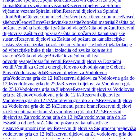
komadi
Sifoni s vijčanim vezama
Rezervni dijelovi za Sifoni s
vijčanim vezama
Spiralni sifoni
Rezervni dijelovi za Spiralni
sifoni
Pribor
Cijevne obujmice
Učvršćenja za cijevne obujmice
Noseći
žljebovi
Čepovi
Brtve
Građevinske zaštite
Potrošni materijal
Zaštita od
požara, zvučna izolacija i zaštita od vlage
Zaštita od požara
Rezervni
dijelovi za Zaštita od požara
Zaštita od požara za kanalizacijske
sustave
Rezervni dijelovi za Zaštita od požara za kanalizacijske
sustave
Zvučna izolacija
Izolacije od vibracijske buke tijela
Izolacije
od vibracijske buke tijela i izolacija od zvuka koja se širi
zrakom
Zaštita od vlage
Brtvila
Odzračni ventili za
odvodnjavanje
Dozračni ventili
Rezervni dijelovi za Dozračni
ventili
Ventili za uštedu energije
Krovno odvodnjavanje Geberit
Pluvia
Vodolovna grla
Rezervni dijelovi za Vodolovna
grla
Vodolovna grla do 12 l/s
Rezervni dijelovi za Vodolovna grla do
12 l/s
Vodolovna grla do 25 l/s
Rezervni dijelovi za Vodolovna grla
do 25 l/s
Vodolovna grla za žljebove
Rezervni dijelovi za Vodolovna
grla za žljebove
Vodolovna grla do 12 l/s
Rezervni dijelovi za
Vodolovna grla do 12 l/s
Vodolovna grla do 25 l/s
Rezervni dijelovi
za Vodolovna grla do 25 l/s
Elementi parne brane
Rezervni dijelovi
za Elementi parne brane
Za vodolovna grla do 12 l/s
Rezervni
dijelovi za Za vodolovna grla do 12 l/s
Za vodolovna grla do 25
l/s
Zaštita od požara
Zaštita od požara za kanalizacijske
sustave
Sigurnosni preljevi
Rezervni dijelovi za Sigurnosni preljevi
Za
vodolovna grla do 12 l/s
Rezervni dijelovi za Za vodolovna grla do