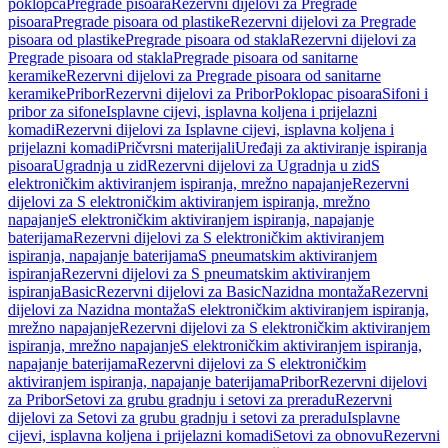
poklopca
Pregrade pisoara
Rezervni dijelovi za Pregrade
pisoara
Pregrade pisoara od plastike
Rezervni dijelovi za Pregrade
pisoara od plastike
Pregrade pisoara od stakla
Rezervni dijelovi za
Pregrade pisoara od stakla
Pregrade pisoara od sanitarne
keramike
Rezervni dijelovi za Pregrade pisoara od sanitarne
keramike
Pribor
Rezervni dijelovi za Pribor
Poklopac pisoara
Sifoni i
pribor za sifone
Isplavne cijevi, isplavna koljena i prijelazni
komadi
Rezervni dijelovi za Isplavne cijevi, isplavna koljena i
prijelazni komadi
Pričvrsni materijali
Uređaji za aktiviranje ispiranja
pisoara
Ugradnja u zid
Rezervni dijelovi za Ugradnja u zid
S
elektroničkim aktiviranjem ispiranja, mrežno napajanje
Rezervni
dijelovi za S elektroničkim aktiviranjem ispiranja, mrežno
napajanje
S elektroničkim aktiviranjem ispiranja, napajanje
baterijama
Rezervni dijelovi za S elektroničkim aktiviranjem
ispiranja, napajanje baterijama
S pneumatskim aktiviranjem
ispiranja
Rezervni dijelovi za S pneumatskim aktiviranjem
ispiranja
Basic
Rezervni dijelovi za Basic
Nazidna montaža
Rezervni
dijelovi za Nazidna montaža
S elektroničkim aktiviranjem ispiranja,
mrežno napajanje
Rezervni dijelovi za S elektroničkim aktiviranjem
ispiranja, mrežno napajanje
S elektroničkim aktiviranjem ispiranja,
napajanje baterijama
Rezervni dijelovi za S elektroničkim
aktiviranjem ispiranja, napajanje baterijama
Pribor
Rezervni dijelovi
za Pribor
Setovi za grubu gradnju i setovi za preradu
Rezervni
dijelovi za Setovi za grubu gradnju i setovi za preradu
Isplavne
cijevi, isplavna koljena i prijelazni komadi
Setovi za obnovu
Rezervni