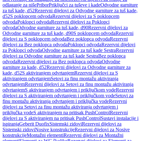
odlaganje za niše
Pribor
Priključci za tuševe i kade
Odvodne garniture
za tuš kade, d52
Rezervni dijelovi za Odvodne garniture za tuš kade,
d52
S poklopcem odvoda
Rezervni dijelovi za S poklopcem
odvoda
Poklopci odvoda
Rezervni dijelovi za Poklopci
odvoda
Odvodne garniture za tuš kade, d90
Rezervni dijelovi za
Odvodne garniture za tuš kade, d90
S poklopcem odvoda
Rezervni
dijelovi za S poklopcem odvoda
Bez poklopca odvoda
Rezervni
dijelovi za Bez poklopca odvoda
Poklopci odvoda
Rezervni dijelovi
za Poklopci odvoda
Odvodne garniture za tuš kade Sestra
Rezervni
dijelovi za Odvodne garniture za tuš kade Sestra
Bez poklopca
odvoda
Rezervni dijelovi za Bez poklopca odvoda
Odvodne
garniture za kade, d52
Rezervni dijelovi za Odvodne garniture za
kade, d52
S aktiviranjem odvrtanjem
Rezervni dijelovi za S
aktiviranjem odvrtanjem
Setovi za finu montažu aktiviranja
odvrtanjem
Rezervni dijelovi za Setovi za finu montažu aktiviranja
odvrtanjem
S aktiviranjem odvrtanjem i priključkom vode
Rezervni
dijelovi za S aktiviranjem odvrtanjem i priključkom vode
Setovi za
finu montažu aktiviranja odvrtanjem i priključka vode
Rezervni
dijelovi za Setovi za finu montažu aktiviranja odvrtanjem i
priključka vode
S aktiviranjem na pritisak PushControl
Rezervni
dijelovi za S aktiviranjem na pritisak PushControl
Sustavi instalacije i
ispiranja
Geberit Duofix
Sistemski zidovi
Rezervni dijelovi za
Sistemski zidovi
Nosive konstrukcije
Rezervni dijelovi za Nosive
konstrukcije
Montažni elementi
Rezervni dijelovi za Montažni
elementi
Elementi za WC školjke
Rezervni dijelovi za Elementi za