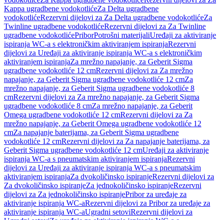
Kappa ugradbene vodokotliće
Za Delta ugradbene
vodokotliće
Rezervni dijelovi za Za Delta ugradbene vodokotliće
Za
Twinline ugradbene vodokotliće
Rezervni dijelovi za Za Twinline
ugradbene vodokotliće
Pribor
Potrošni materijali
Uređaji za aktiviranje
ispiranja WC-a s elektroničkim aktiviranjem ispiranja
Rezervni
dijelovi za Uređaji za aktiviranje ispiranja WC-a s elektroničkim
aktiviranjem ispiranja
Za mrežno napajanje, za Geberit Sigma
ugradbene vodokotliće 12 cm
Rezervni dijelovi za Za mrežno
napajanje, za Geberit Sigma ugradbene vodokotliće 12 cm
Za
mrežno napajanje, za Geberit Sigma ugradbene vodokotliće 8
cm
Rezervni dijelovi za Za mrežno napajanje, za Geberit Sigma
ugradbene vodokotliće 8 cm
Za mrežno napajanje, za Geberit
Omega ugradbene vodokotliće 12 cm
Rezervni dijelovi za Za
mrežno napajanje, za Geberit Omega ugradbene vodokotliće 12
cm
Za napajanje baterijama, za Geberit Sigma ugradbene
vodokotliće 12 cm
Rezervni dijelovi za Za napajanje baterijama, za
Geberit Sigma ugradbene vodokotliće 12 cm
Uređaji za aktiviranje
ispiranja WC-a s pneumatskim aktiviranjem ispiranja
Rezervni
dijelovi za Uređaji za aktiviranje ispiranja WC-a s pneumatskim
aktiviranjem ispiranja
Za dvokoličinsko ispiranje
Rezervni dijelovi za
Za dvokoličinsko ispiranje
Za jednokoličinsko ispiranje
Rezervni
dijelovi za Za jednokoličinsko ispiranje
Pribor za uređaje za
aktiviranje ispiranja WC-a
Rezervni dijelovi za Pribor za uređaje za
aktiviranje ispiranja WC-a
Ugradni setovi
Rezervni dijelovi za