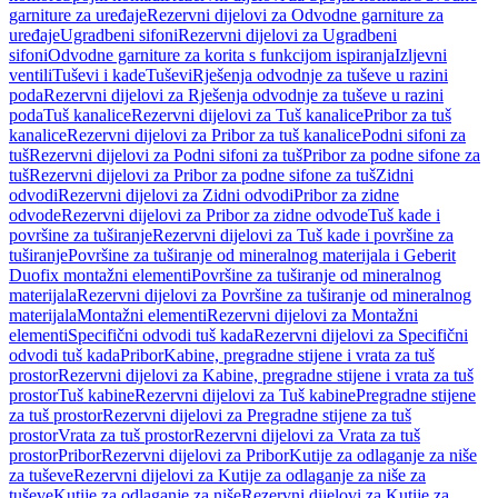
garniture za uređaje
Rezervni dijelovi za Odvodne garniture za
uređaje
Ugradbeni sifoni
Rezervni dijelovi za Ugradbeni
sifoni
Odvodne garniture za korita s funkcijom ispiranja
Izljevni
ventili
Tuševi i kade
Tuševi
Rješenja odvodnje za tuševe u razini
poda
Rezervni dijelovi za Rješenja odvodnje za tuševe u razini
poda
Tuš kanalice
Rezervni dijelovi za Tuš kanalice
Pribor za tuš
kanalice
Rezervni dijelovi za Pribor za tuš kanalice
Podni sifoni za
tuš
Rezervni dijelovi za Podni sifoni za tuš
Pribor za podne sifone za
tuš
Rezervni dijelovi za Pribor za podne sifone za tuš
Zidni
odvodi
Rezervni dijelovi za Zidni odvodi
Pribor za zidne
odvode
Rezervni dijelovi za Pribor za zidne odvode
Tuš kade i
površine za tuširanje
Rezervni dijelovi za Tuš kade i površine za
tuširanje
Površine za tuširanje od mineralnog materijala i Geberit
Duofix montažni elementi
Površine za tuširanje od mineralnog
materijala
Rezervni dijelovi za Površine za tuširanje od mineralnog
materijala
Montažni elementi
Rezervni dijelovi za Montažni
elementi
Specifični odvodi tuš kada
Rezervni dijelovi za Specifični
odvodi tuš kada
Pribor
Kabine, pregradne stijene i vrata za tuš
prostor
Rezervni dijelovi za Kabine, pregradne stijene i vrata za tuš
prostor
Tuš kabine
Rezervni dijelovi za Tuš kabine
Pregradne stijene
za tuš prostor
Rezervni dijelovi za Pregradne stijene za tuš
prostor
Vrata za tuš prostor
Rezervni dijelovi za Vrata za tuš
prostor
Pribor
Rezervni dijelovi za Pribor
Kutije za odlaganje za niše
za tuševe
Rezervni dijelovi za Kutije za odlaganje za niše za
tuševe
Kutije za odlaganje za niše
Rezervni dijelovi za Kutije za