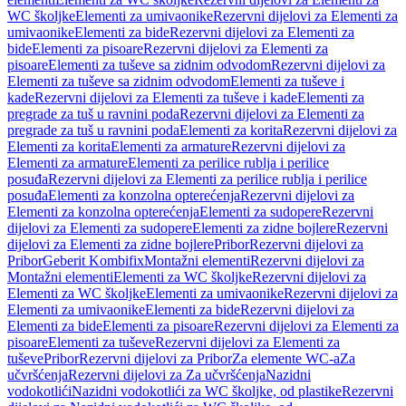
WC školjke
Elementi za umivaonike
Rezervni dijelovi za Elementi za
umivaonike
Elementi za bide
Rezervni dijelovi za Elementi za
bide
Elementi za pisoare
Rezervni dijelovi za Elementi za
pisoare
Elementi za tuševe sa zidnim odvodom
Rezervni dijelovi za
Elementi za tuševe sa zidnim odvodom
Elementi za tuševe i
kade
Rezervni dijelovi za Elementi za tuševe i kade
Elementi za
pregrade za tuš u ravnini poda
Rezervni dijelovi za Elementi za
pregrade za tuš u ravnini poda
Elementi za korita
Rezervni dijelovi za
Elementi za korita
Elementi za armature
Rezervni dijelovi za
Elementi za armature
Elementi za perilice rublja i perilice
posuđa
Rezervni dijelovi za Elementi za perilice rublja i perilice
posuđa
Elementi za konzolna opterećenja
Rezervni dijelovi za
Elementi za konzolna opterećenja
Elementi za sudopere
Rezervni
dijelovi za Elementi za sudopere
Elementi za zidne bojlere
Rezervni
dijelovi za Elementi za zidne bojlere
Pribor
Rezervni dijelovi za
Pribor
Geberit Kombifix
Montažni elementi
Rezervni dijelovi za
Montažni elementi
Elementi za WC školjke
Rezervni dijelovi za
Elementi za WC školjke
Elementi za umivaonike
Rezervni dijelovi za
Elementi za umivaonike
Elementi za bide
Rezervni dijelovi za
Elementi za bide
Elementi za pisoare
Rezervni dijelovi za Elementi za
pisoare
Elementi za tuševe
Rezervni dijelovi za Elementi za
tuševe
Pribor
Rezervni dijelovi za Pribor
Za elemente WC-a
Za
učvršćenja
Rezervni dijelovi za Za učvršćenja
Nazidni
vodokotlići
Nazidni vodokotlići za WC školjke, od plastike
Rezervni