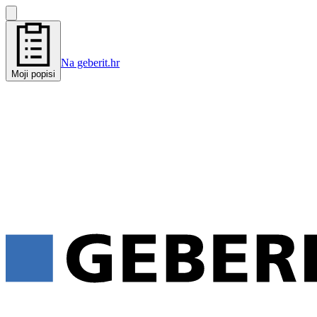
Na geberit.hr
Moji popisi