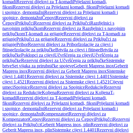
komadi
Rezervni dijelovi za T-komadi
Prijelazni komadi,
fiksni
Rezervni dijelovi za Prijelazni komadi, fiksni
Prijelazni komadi
i spojnice, demontažni
Rezervni dijelovi za Prijelazni komadi i
spojnice, demontažni
Čepovi
Rezervni dijelovi za
Čepovi
Priključci
Rezervni dijelovi za Priključci
Razdjelnici s
navojnim priključkom
Rezervni dijelovi za Razdjelnici s navojnim
priključkom
T-komadi za grijanje
Rezervni dijelovi za T-komadi za
grijanje
Priključci za grijanje
Rezervni dijelovi za Priključci za
grijanje
Pribor
Rezervni dijelovi za Pribor
Izolacije za cijevi i
fitinge
Izolacije za priključke
Brtvila za cijevi i fitinge
Brtvila za
priključke
Poklopci za cijevi
Učvršćenja za cijevi
Učvršćenja za
priključke
Rezervni dijelovi za Učvršćenja za priključke
Sistemske
brtve
Set vijaka za prirubničke spojeve
Geberit Mapress inox
Geberit
Mapress inox
Rezervni dijelovi za Geberit Mapress inox
Sistemske
cijevi 1.4401
Rezervni dijelovi za Sistemske cijevi 1.4401
Sistemske
cijevi 1.4521
Rezervni dijelovi za Sistemske cijevi 1.4521
Cijevni
umeci
Spojnice
Rezervni dijelovi za Spojnice
Redukcije
Rezervni
dijelovi za Redukcije
Koljena
Rezervni dijelovi za Koljena
T-
komadi
Rezervni dijelovi za T-komadi
Prijelazni komadi,
fiksni
Rezervni dijelovi za Prijelazni komadi, fiksni
Prijelazni komadi
i spojnice, demontažni
Rezervni dijelovi za Prijelazni komadi i
spojnice, demontažni
Kompenzatori
Rezervni dijelovi za
Kompenzatori
Čepovi
Rezervni dijelovi za Čepovi
Priključci
Rezervni
dijelovi za Priključci
Geberit Mapress inox, plin
Rezervni dijelovi za
Geberit Mapress inox, plin
Sistemske cijevi 1.4401
Rezervni dijelovi