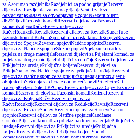
za Asortiman razdjelnika
Razdjelnici za podno grijanje
Rezervni
dijelovi za Razdjelnici za podno grijanje
Ventili za brzo
odzračivanje
Sustavi za odvodnjavanje zgrade
Geberit Silent-
db20
Cijevi
Fazonski komadi
Rezervni dijelovi za Fazonski
komadi
Koljena
Račve
Rezervni dijelovi za
Račve
Redukcije
Revizije
Rezervni dijelovi za Revizije
SuperTube
fazonski komadi
Koljena
Specijalni fazonski komadi
Spojevi
Rezervni
dijelovi za Spojevi
Zavareni spojevi
Natične spojnice
Rezervni
dijelovi za Natične spojnice
Stezni spojevi
Prijelazni komadi za
prijelaz na druge materijale
Rezervni dijelovi za Prijelazni komadi za
prijelaz na druge materijale
Priključci za uređaje
Rezervni dijelovi za
Priključci za uređaje
Priključna koljena
Rezervni dijelovi za
Priključna koljena
Natične spojnice za priključak uređaja
Rezervni
dijelovi za Natične spojnice za priključak uređaja
Pribor
Cijevne
obujmice
Učvršćenja za cijevne obujmice
Čepovi
Brtve
Potrošni
materijal
Geberit Silent-PP
Cijevi
Rezervni dijelovi za Cijevi
Fazonski
komadi
Rezervni dijelovi za Fazonski komadi
Koljena
Rezervni
dijelovi za Koljena
Račve
Rezervni dijelovi za
Račve
Redukcije
Rezervni dijelovi za Redukcije
Revizije
Rezervni
dijelovi za Revizije
Spojevi
Rezervni dijelovi za Spojevi
Natične
spojnice
Rezervni dijelovi za Natične spojnice
Kandžaste
spojnice
Prijelazni komadi za prijelaz na druge materijale
Priključci za
uređaje
Rezervni dijelovi za Priključci za uređaje
Priključna
koljena
Rezervni dijelovi za Priključna koljena
Spojni
komadi
Rezervni dijelovi za Spojni komadi
Pribor
Cijevne