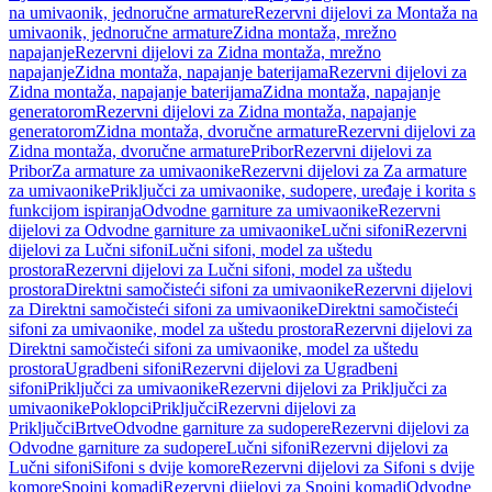
na umivaonik, jednoručne armature
Rezervni dijelovi za Montaža na
umivaonik, jednoručne armature
Zidna montaža, mrežno
napajanje
Rezervni dijelovi za Zidna montaža, mrežno
napajanje
Zidna montaža, napajanje baterijama
Rezervni dijelovi za
Zidna montaža, napajanje baterijama
Zidna montaža, napajanje
generatorom
Rezervni dijelovi za Zidna montaža, napajanje
generatorom
Zidna montaža, dvoručne armature
Rezervni dijelovi za
Zidna montaža, dvoručne armature
Pribor
Rezervni dijelovi za
Pribor
Za armature za umivaonike
Rezervni dijelovi za Za armature
za umivaonike
Priključci za umivaonike, sudopere, uređaje i korita s
funkcijom ispiranja
Odvodne garniture za umivaonike
Rezervni
dijelovi za Odvodne garniture za umivaonike
Lučni sifoni
Rezervni
dijelovi za Lučni sifoni
Lučni sifoni, model za uštedu
prostora
Rezervni dijelovi za Lučni sifoni, model za uštedu
prostora
Direktni samočisteći sifoni za umivaonike
Rezervni dijelovi
za Direktni samočisteći sifoni za umivaonike
Direktni samočisteći
sifoni za umivaonike, model za uštedu prostora
Rezervni dijelovi za
Direktni samočisteći sifoni za umivaonike, model za uštedu
prostora
Ugradbeni sifoni
Rezervni dijelovi za Ugradbeni
sifoni
Priključci za umivaonike
Rezervni dijelovi za Priključci za
umivaonike
Poklopci
Priključci
Rezervni dijelovi za
Priključci
Brtve
Odvodne garniture za sudopere
Rezervni dijelovi za
Odvodne garniture za sudopere
Lučni sifoni
Rezervni dijelovi za
Lučni sifoni
Sifoni s dvije komore
Rezervni dijelovi za Sifoni s dvije
komore
Spojni komadi
Rezervni dijelovi za Spojni komadi
Odvodne