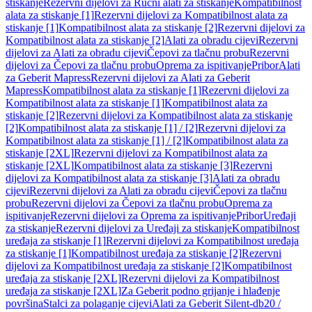
stiskanje
Rezervni dijelovi za Ručni alati za stiskanje
Kompatibilnost
alata za stiskanje [1]
Rezervni dijelovi za Kompatibilnost alata za
stiskanje [1]
Kompatibilnost alata za stiskanje [2]
Rezervni dijelovi za
Kompatibilnost alata za stiskanje [2]
Alati za obradu cijevi
Rezervni
dijelovi za Alati za obradu cijevi
Čepovi za tlačnu probu
Rezervni
dijelovi za Čepovi za tlačnu probu
Oprema za ispitivanje
Pribor
Alati
za Geberit Mapress
Rezervni dijelovi za Alati za Geberit
Mapress
Kompatibilnost alata za stiskanje [1]
Rezervni dijelovi za
Kompatibilnost alata za stiskanje [1]
Kompatibilnost alata za
stiskanje [2]
Rezervni dijelovi za Kompatibilnost alata za stiskanje
[2]
Kompatibilnost alata za stiskanje [1] / [2]
Rezervni dijelovi za
Kompatibilnost alata za stiskanje [1] / [2]
Kompatibilnost alata za
stiskanje [2XL]
Rezervni dijelovi za Kompatibilnost alata za
stiskanje [2XL]
Kompatibilnost alata za stiskanje [3]
Rezervni
dijelovi za Kompatibilnost alata za stiskanje [3]
Alati za obradu
cijevi
Rezervni dijelovi za Alati za obradu cijevi
Čepovi za tlačnu
probu
Rezervni dijelovi za Čepovi za tlačnu probu
Oprema za
ispitivanje
Rezervni dijelovi za Oprema za ispitivanje
Pribor
Uređaji
za stiskanje
Rezervni dijelovi za Uređaji za stiskanje
Kompatibilnost
uređaja za stiskanje [1]
Rezervni dijelovi za Kompatibilnost uređaja
za stiskanje [1]
Kompatibilnost uređaja za stiskanje [2]
Rezervni
dijelovi za Kompatibilnost uređaja za stiskanje [2]
Kompatibilnost
uređaja za stiskanje [2XL]
Rezervni dijelovi za Kompatibilnost
uređaja za stiskanje [2XL]
Za Geberit podno grijanje i hlađenje
površina
Stalci za polaganje cijevi
Alati za Geberit Silent-db20 /