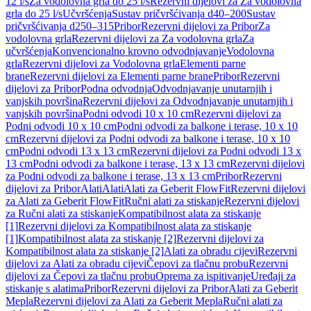
12 l/s
Za vodolovna grla do 25 l/s
Rezervni dijelovi za Za vodolovna
grla do 25 l/s
Učvršćenja
Sustav pričvršćivanja d40–200
Sustav
pričvršćivanja d250–315
Pribor
Rezervni dijelovi za Pribor
Za
vodolovna grla
Rezervni dijelovi za Za vodolovna grla
Za
učvršćenja
Konvencionalno krovno odvodnjavanje
Vodolovna
grla
Rezervni dijelovi za Vodolovna grla
Elementi parne
brane
Rezervni dijelovi za Elementi parne brane
Pribor
Rezervni
dijelovi za Pribor
Podna odvodnja
Odvodnjavanje unutarnjih i
vanjskih površina
Rezervni dijelovi za Odvodnjavanje unutarnjih i
vanjskih površina
Podni odvodi 10 x 10 cm
Rezervni dijelovi za
Podni odvodi 10 x 10 cm
Podni odvodi za balkone i terase, 10 x 10
cm
Rezervni dijelovi za Podni odvodi za balkone i terase, 10 x 10
cm
Podni odvodi 13 x 13 cm
Rezervni dijelovi za Podni odvodi 13 x
13 cm
Podni odvodi za balkone i terase, 13 x 13 cm
Rezervni dijelovi
za Podni odvodi za balkone i terase, 13 x 13 cm
Pribor
Rezervni
dijelovi za Pribor
Alati
Alati
Alati za Geberit FlowFit
Rezervni dijelovi
za Alati za Geberit FlowFit
Ručni alati za stiskanje
Rezervni dijelovi
za Ručni alati za stiskanje
Kompatibilnost alata za stiskanje
[1]
Rezervni dijelovi za Kompatibilnost alata za stiskanje
[1]
Kompatibilnost alata za stiskanje [2]
Rezervni dijelovi za
Kompatibilnost alata za stiskanje [2]
Alati za obradu cijevi
Rezervni
dijelovi za Alati za obradu cijevi
Čepovi za tlačnu probu
Rezervni
dijelovi za Čepovi za tlačnu probu
Oprema za ispitivanje
Uređaji za
stiskanje s alatima
Pribor
Rezervni dijelovi za Pribor
Alati za Geberit
Mepla
Rezervni dijelovi za Alati za Geberit Mepla
Ručni alati za