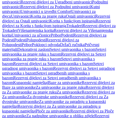
umivaonici
Rezervni dijelovi za Ugradbeni umivaonici
Podpultni
umivaonici
Rezervni dijelovi za Podpultni umivaonici
Kutni
umivaonici
Umivaonici u izvedbi Comfort
Umivaonici za
djecu
Umivaonici
Korita za pranje ruku
Ostali umivaonici
Rezervni
dijelovi za Ostali umivaonici
Korita s funkcijom ispiranja
Rezervni
dijelovi za Korita s funkcijom ispiranja
Trokaderi
Rezervni dijelovi za
Trokaderi
Višenamjenska korita
Rezervni dijelovi za Višenamjenska
korita
Umivaonici za učionice
Pribor
Podesti
Rezervni dijelovi za
Podesti
Podesti
Polupodesti
Rezervni dijelovi za
Polupodesti
Pribor
Poklopci odvoda
Držači ručnika
Pričvrsni
materijali
Dekorativni zasloni
Setovi umivaonika s bazom
Setovi
umivaonika za pranje ruku s bazom
Rezervni dijelovi za Setovi
umivaonika za pranje ruku s bazom
Setovi umivaonika s
bazom
Rezervni dijelovi za Setovi umivaonika s bazom
Setovi
ugradnog umivaonika s bazom
Rezervni dijelovi za Setovi ugradnog
umivaonika s bazom
Setovi ugradbenih umivaonika s
bazom
Rezervni dijelovi za Setovi ugradbenih umivaonika s
bazom
Kupaonski namještaj
Baze za umivaonike
Rezervni dijelovi za
Baze za umivaonike
Za umivaonike za pranje ruku
Rezervni dijelovi
za Za umivaonike za pranje ruku
Za umivaonike
Rezervni dijelovi za
Za umivaonike
Za dvostruke umivaonike
Rezervni dijelovi za Za
dvostruke umivaonike
Za umivaonike za ugradnju u kupaonski
namještaj
Rezervni dijelovi za Za umivaonike za ugradnju u
kupaonski namještaj
Ploče za umivaonike
Rezervni dijelovi za Ploče
za umivaonike
Za nadpultne umivaonike u obliku zdjele
Rezervni