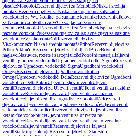
dijelovi za Nazidni vodokotlići za WC školjke, od
plastike
Monoblok
Rezervni dijelovi za Monoblok
Niska i srednja
montaža
Rezervni dijelovi za Niska i srednja montaža
Nazidni
vodokotlići za WC školjke, od sanitarne keramike
Rezervni dijelovi
za Nazidni vodokotlići za WC školjke, od sanitarne
keramike
Monoblok
Rezervni dijelovi za Monoblok
Isplavne cijevi za
nazidne vodokotliće
Rezervni dijelovi za Isplavne cijevi za nazidne
vodokotliće
Visokomontažni
Rezervni dijelovi za
Visokomontažni
Niska i srednja montaža
Pribor
Rezervni dijelovi za
Pribor
Priključci
Rezervni dijelovi za Priključci
Brtve
Brtveni
naglavci
Nazuvice, rozete i zastojni ulošci
Potrošni materijal
Izljevni
ventili
Ugradbeni vodokotlići
Ugradbeni vodokotlići Sigma
Rezervni
dijelovi za Ugradbeni vodokotlići Sigma
Ugradbeni vodokotlići
Omega
Rezervni dijelovi za Ugradbeni vodokotlići
Omega
Ugradbeni vodokotlići Delta
Rezervni dijelovi za Ugradbeni
vodokotlići Delta
Pribor
Uljevni i izljevni ventili
Uljevni
ventili
Rezervni dijelovi za Uljevni ventili
Uljevni ventili za nazidne
vodokotliće
Rezervni dijelovi za Uljevni ventili za nazidne
vodokotliće
Uljevni ventili za ugradbene vodokotliće
Rezervni
dijelovi za Uljevni ventili za ugradbene vodokotliće
Uljevni ventili
za keramičke vodokotliće
Rezervni dijelovi za Uljevni ventili za
keramičke vodokotliće
Uljevni ventili za univerzalne
vodokotlice
Rezervni dijelovi za Uljevni ventili za univerzalne
vodokotlice
Izljevni ventili
Rezervni dijelovi za Izljevni
ventili
Start/stop ispiranje
Rezervni dijelovi za Start/stop