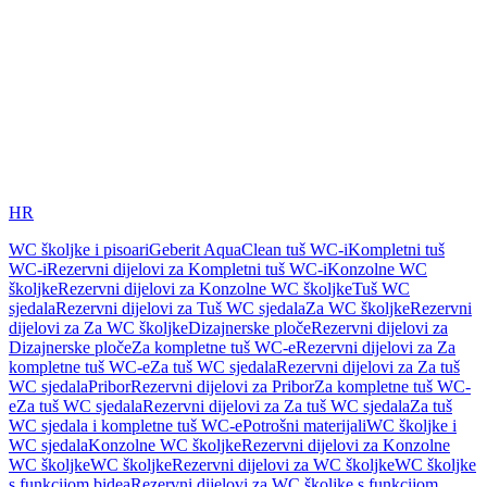
HR
WC školjke i pisoari
Geberit AquaClean tuš WC-i
Kompletni tuš
WC-i
Rezervni dijelovi za Kompletni tuš WC-i
Konzolne WC
školjke
Rezervni dijelovi za Konzolne WC školjke
Tuš WC
sjedala
Rezervni dijelovi za Tuš WC sjedala
Za WC školjke
Rezervni
dijelovi za Za WC školjke
Dizajnerske ploče
Rezervni dijelovi za
Dizajnerske ploče
Za kompletne tuš WC-e
Rezervni dijelovi za Za
kompletne tuš WC-e
Za tuš WC sjedala
Rezervni dijelovi za Za tuš
WC sjedala
Pribor
Rezervni dijelovi za Pribor
Za kompletne tuš WC-
e
Za tuš WC sjedala
Rezervni dijelovi za Za tuš WC sjedala
Za tuš
WC sjedala i kompletne tuš WC-e
Potrošni materijali
WC školjke i
WC sjedala
Konzolne WC školjke
Rezervni dijelovi za Konzolne
WC školjke
WC školjke
Rezervni dijelovi za WC školjke
WC školjke
s funkcijom bidea
Rezervni dijelovi za WC školjke s funkcijom