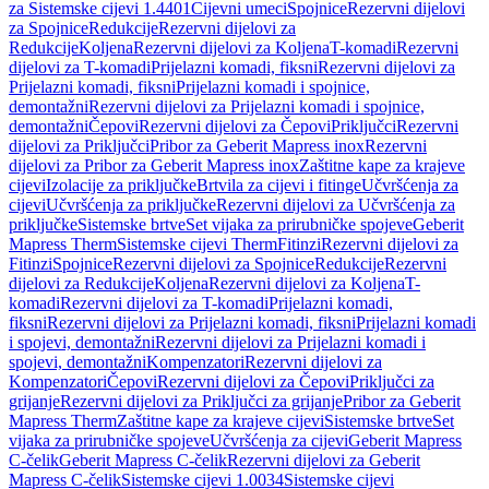
za Sistemske cijevi 1.4401
Cijevni umeci
Spojnice
Rezervni dijelovi
za Spojnice
Redukcije
Rezervni dijelovi za
Redukcije
Koljena
Rezervni dijelovi za Koljena
T-komadi
Rezervni
dijelovi za T-komadi
Prijelazni komadi, fiksni
Rezervni dijelovi za
Prijelazni komadi, fiksni
Prijelazni komadi i spojnice,
demontažni
Rezervni dijelovi za Prijelazni komadi i spojnice,
demontažni
Čepovi
Rezervni dijelovi za Čepovi
Priključci
Rezervni
dijelovi za Priključci
Pribor za Geberit Mapress inox
Rezervni
dijelovi za Pribor za Geberit Mapress inox
Zaštitne kape za krajeve
cijevi
Izolacije za priključke
Brtvila za cijevi i fitinge
Učvršćenja za
cijevi
Učvršćenja za priključke
Rezervni dijelovi za Učvršćenja za
priključke
Sistemske brtve
Set vijaka za prirubničke spojeve
Geberit
Mapress Therm
Sistemske cijevi Therm
Fitinzi
Rezervni dijelovi za
Fitinzi
Spojnice
Rezervni dijelovi za Spojnice
Redukcije
Rezervni
dijelovi za Redukcije
Koljena
Rezervni dijelovi za Koljena
T-
komadi
Rezervni dijelovi za T-komadi
Prijelazni komadi,
fiksni
Rezervni dijelovi za Prijelazni komadi, fiksni
Prijelazni komadi
i spojevi, demontažni
Rezervni dijelovi za Prijelazni komadi i
spojevi, demontažni
Kompenzatori
Rezervni dijelovi za
Kompenzatori
Čepovi
Rezervni dijelovi za Čepovi
Priključci za
grijanje
Rezervni dijelovi za Priključci za grijanje
Pribor za Geberit
Mapress Therm
Zaštitne kape za krajeve cijevi
Sistemske brtve
Set
vijaka za prirubničke spojeve
Učvršćenja za cijevi
Geberit Mapress
C-čelik
Geberit Mapress C-čelik
Rezervni dijelovi za Geberit
Mapress C-čelik
Sistemske cijevi 1.0034
Sistemske cijevi