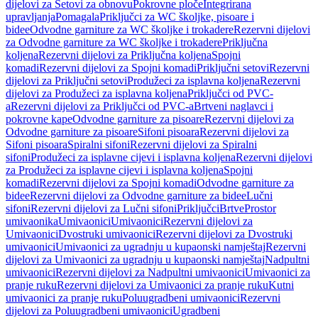
dijelovi za Setovi za obnovu
Pokrovne ploče
Integrirana
upravljanja
Pomagala
Priključci za WC školjke, pisoare i
bidee
Odvodne garniture za WC školjke i trokadere
Rezervni dijelovi
za Odvodne garniture za WC školjke i trokadere
Priključna
koljena
Rezervni dijelovi za Priključna koljena
Spojni
komadi
Rezervni dijelovi za Spojni komadi
Priključni setovi
Rezervni
dijelovi za Priključni setovi
Produžeci za isplavna koljena
Rezervni
dijelovi za Produžeci za isplavna koljena
Priključci od PVC-
a
Rezervni dijelovi za Priključci od PVC-a
Brtveni naglavci i
pokrovne kape
Odvodne garniture za pisoare
Rezervni dijelovi za
Odvodne garniture za pisoare
Sifoni pisoara
Rezervni dijelovi za
Sifoni pisoara
Spiralni sifoni
Rezervni dijelovi za Spiralni
sifoni
Produžeci za isplavne cijevi i isplavna koljena
Rezervni dijelovi
za Produžeci za isplavne cijevi i isplavna koljena
Spojni
komadi
Rezervni dijelovi za Spojni komadi
Odvodne garniture za
bidee
Rezervni dijelovi za Odvodne garniture za bidee
Lučni
sifoni
Rezervni dijelovi za Lučni sifoni
Priključci
Brtve
Prostor
umivaonika
Umivaonici
Umivaonici
Rezervni dijelovi za
Umivaonici
Dvostruki umivaonici
Rezervni dijelovi za Dvostruki
umivaonici
Umivaonici za ugradnju u kupaonski namještaj
Rezervni
dijelovi za Umivaonici za ugradnju u kupaonski namještaj
Nadpultni
umivaonici
Rezervni dijelovi za Nadpultni umivaonici
Umivaonici za
pranje ruku
Rezervni dijelovi za Umivaonici za pranje ruku
Kutni
umivaonici za pranje ruku
Poluugradbeni umivaonici
Rezervni
dijelovi za Poluugradbeni umivaonici
Ugradbeni