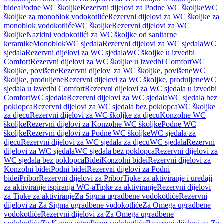
bidea
Podne WC školjke
Rezervni dijelovi za Podne WC školjke
WC
školjke za monoblok vodokotliće
Rezervni dijelovi za WC školjke za
monoblok vodokotliće
WC školjke
Rezervni dijelovi za WC
školjke
Nazidni vodokotlići za WC školjke od sanitarne
keramike
Monoblok
WC sjedala
Rezervni dijelovi za WC sjedala
WC
sjedala
Rezervni dijelovi za WC sjedala
WC školjke u izvedbi
Comfort
Rezervni dijelovi za WC školjke u izvedbi Comfort
WC
školjke, povišene
Rezervni dijelovi za WC školjke, povišene
WC
školjke, produljene
Rezervni dijelovi za WC školjke, produljene
WC
sjedala u izvedbi Comfort
Rezervni dijelovi za WC sjedala u izvedbi
Comfort
WC sjedala
Rezervni dijelovi za WC sjedala
WC sjedala bez
poklopca
Rezervni dijelovi za WC sjedala bez poklopca
WC školjke
za djecu
Rezervni dijelovi za WC školjke za djecu
Konzolne WC
školjke
Rezervni dijelovi za Konzolne WC školjke
Podne WC
školjke
Rezervni dijelovi za Podne WC školjke
WC sjedala za
djecu
Rezervni dijelovi za WC sjedala za djecu
WC sjedala
Rezervni
dijelovi za WC sjedala
WC sjedala bez poklopca
Rezervni dijelovi za
WC sjedala bez poklopca
Bidei
Konzolni bidei
Rezervni dijelovi za
Konzolni bidei
Podni bidei
Rezervni dijelovi za Podni
bidei
Pribor
Rezervni dijelovi za Pribor
Tipke za aktiviranje i uređaji
za aktiviranje ispiranja WC-a
Tipke za aktiviranje
Rezervni dijelovi
za Tipke za aktiviranje
Za Sigma ugradbene vodokotliće
Rezervni
dijelovi za Za Sigma ugradbene vodokotliće
Za Omega ugradbene
vodokotliće
Rezervni dijelovi za Za Omega ugradbene
vodokotliće
Za Kappa ugradbene vodokotliće
Rezervni dijelovi za Za