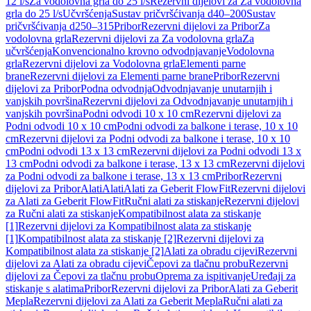
12 l/s
Za vodolovna grla do 25 l/s
Rezervni dijelovi za Za vodolovna
grla do 25 l/s
Učvršćenja
Sustav pričvršćivanja d40–200
Sustav
pričvršćivanja d250–315
Pribor
Rezervni dijelovi za Pribor
Za
vodolovna grla
Rezervni dijelovi za Za vodolovna grla
Za
učvršćenja
Konvencionalno krovno odvodnjavanje
Vodolovna
grla
Rezervni dijelovi za Vodolovna grla
Elementi parne
brane
Rezervni dijelovi za Elementi parne brane
Pribor
Rezervni
dijelovi za Pribor
Podna odvodnja
Odvodnjavanje unutarnjih i
vanjskih površina
Rezervni dijelovi za Odvodnjavanje unutarnjih i
vanjskih površina
Podni odvodi 10 x 10 cm
Rezervni dijelovi za
Podni odvodi 10 x 10 cm
Podni odvodi za balkone i terase, 10 x 10
cm
Rezervni dijelovi za Podni odvodi za balkone i terase, 10 x 10
cm
Podni odvodi 13 x 13 cm
Rezervni dijelovi za Podni odvodi 13 x
13 cm
Podni odvodi za balkone i terase, 13 x 13 cm
Rezervni dijelovi
za Podni odvodi za balkone i terase, 13 x 13 cm
Pribor
Rezervni
dijelovi za Pribor
Alati
Alati
Alati za Geberit FlowFit
Rezervni dijelovi
za Alati za Geberit FlowFit
Ručni alati za stiskanje
Rezervni dijelovi
za Ručni alati za stiskanje
Kompatibilnost alata za stiskanje
[1]
Rezervni dijelovi za Kompatibilnost alata za stiskanje
[1]
Kompatibilnost alata za stiskanje [2]
Rezervni dijelovi za
Kompatibilnost alata za stiskanje [2]
Alati za obradu cijevi
Rezervni
dijelovi za Alati za obradu cijevi
Čepovi za tlačnu probu
Rezervni
dijelovi za Čepovi za tlačnu probu
Oprema za ispitivanje
Uređaji za
stiskanje s alatima
Pribor
Rezervni dijelovi za Pribor
Alati za Geberit
Mepla
Rezervni dijelovi za Alati za Geberit Mepla
Ručni alati za