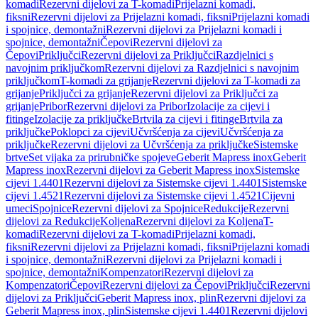
komadi
Rezervni dijelovi za T-komadi
Prijelazni komadi,
fiksni
Rezervni dijelovi za Prijelazni komadi, fiksni
Prijelazni komadi
i spojnice, demontažni
Rezervni dijelovi za Prijelazni komadi i
spojnice, demontažni
Čepovi
Rezervni dijelovi za
Čepovi
Priključci
Rezervni dijelovi za Priključci
Razdjelnici s
navojnim priključkom
Rezervni dijelovi za Razdjelnici s navojnim
priključkom
T-komadi za grijanje
Rezervni dijelovi za T-komadi za
grijanje
Priključci za grijanje
Rezervni dijelovi za Priključci za
grijanje
Pribor
Rezervni dijelovi za Pribor
Izolacije za cijevi i
fitinge
Izolacije za priključke
Brtvila za cijevi i fitinge
Brtvila za
priključke
Poklopci za cijevi
Učvršćenja za cijevi
Učvršćenja za
priključke
Rezervni dijelovi za Učvršćenja za priključke
Sistemske
brtve
Set vijaka za prirubničke spojeve
Geberit Mapress inox
Geberit
Mapress inox
Rezervni dijelovi za Geberit Mapress inox
Sistemske
cijevi 1.4401
Rezervni dijelovi za Sistemske cijevi 1.4401
Sistemske
cijevi 1.4521
Rezervni dijelovi za Sistemske cijevi 1.4521
Cijevni
umeci
Spojnice
Rezervni dijelovi za Spojnice
Redukcije
Rezervni
dijelovi za Redukcije
Koljena
Rezervni dijelovi za Koljena
T-
komadi
Rezervni dijelovi za T-komadi
Prijelazni komadi,
fiksni
Rezervni dijelovi za Prijelazni komadi, fiksni
Prijelazni komadi
i spojnice, demontažni
Rezervni dijelovi za Prijelazni komadi i
spojnice, demontažni
Kompenzatori
Rezervni dijelovi za
Kompenzatori
Čepovi
Rezervni dijelovi za Čepovi
Priključci
Rezervni
dijelovi za Priključci
Geberit Mapress inox, plin
Rezervni dijelovi za
Geberit Mapress inox, plin
Sistemske cijevi 1.4401
Rezervni dijelovi