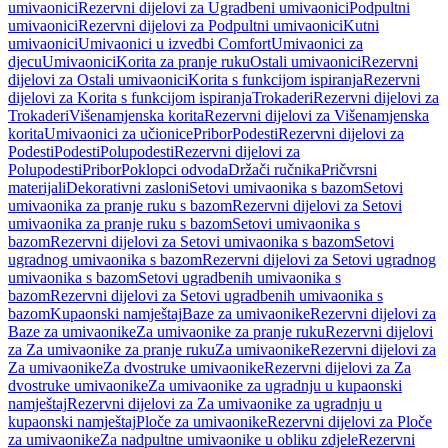
umivaonici
Rezervni dijelovi za Ugradbeni umivaonici
Podpultni
umivaonici
Rezervni dijelovi za Podpultni umivaonici
Kutni
umivaonici
Umivaonici u izvedbi Comfort
Umivaonici za
djecu
Umivaonici
Korita za pranje ruku
Ostali umivaonici
Rezervni
dijelovi za Ostali umivaonici
Korita s funkcijom ispiranja
Rezervni
dijelovi za Korita s funkcijom ispiranja
Trokaderi
Rezervni dijelovi za
Trokaderi
Višenamjenska korita
Rezervni dijelovi za Višenamjenska
korita
Umivaonici za učionice
Pribor
Podesti
Rezervni dijelovi za
Podesti
Podesti
Polupodesti
Rezervni dijelovi za
Polupodesti
Pribor
Poklopci odvoda
Držači ručnika
Pričvrsni
materijali
Dekorativni zasloni
Setovi umivaonika s bazom
Setovi
umivaonika za pranje ruku s bazom
Rezervni dijelovi za Setovi
umivaonika za pranje ruku s bazom
Setovi umivaonika s
bazom
Rezervni dijelovi za Setovi umivaonika s bazom
Setovi
ugradnog umivaonika s bazom
Rezervni dijelovi za Setovi ugradnog
umivaonika s bazom
Setovi ugradbenih umivaonika s
bazom
Rezervni dijelovi za Setovi ugradbenih umivaonika s
bazom
Kupaonski namještaj
Baze za umivaonike
Rezervni dijelovi za
Baze za umivaonike
Za umivaonike za pranje ruku
Rezervni dijelovi
za Za umivaonike za pranje ruku
Za umivaonike
Rezervni dijelovi za
Za umivaonike
Za dvostruke umivaonike
Rezervni dijelovi za Za
dvostruke umivaonike
Za umivaonike za ugradnju u kupaonski
namještaj
Rezervni dijelovi za Za umivaonike za ugradnju u
kupaonski namještaj
Ploče za umivaonike
Rezervni dijelovi za Ploče
za umivaonike
Za nadpultne umivaonike u obliku zdjele
Rezervni