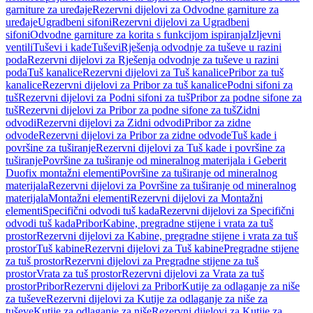
garniture za uređaje
Rezervni dijelovi za Odvodne garniture za
uređaje
Ugradbeni sifoni
Rezervni dijelovi za Ugradbeni
sifoni
Odvodne garniture za korita s funkcijom ispiranja
Izljevni
ventili
Tuševi i kade
Tuševi
Rješenja odvodnje za tuševe u razini
poda
Rezervni dijelovi za Rješenja odvodnje za tuševe u razini
poda
Tuš kanalice
Rezervni dijelovi za Tuš kanalice
Pribor za tuš
kanalice
Rezervni dijelovi za Pribor za tuš kanalice
Podni sifoni za
tuš
Rezervni dijelovi za Podni sifoni za tuš
Pribor za podne sifone za
tuš
Rezervni dijelovi za Pribor za podne sifone za tuš
Zidni
odvodi
Rezervni dijelovi za Zidni odvodi
Pribor za zidne
odvode
Rezervni dijelovi za Pribor za zidne odvode
Tuš kade i
površine za tuširanje
Rezervni dijelovi za Tuš kade i površine za
tuširanje
Površine za tuširanje od mineralnog materijala i Geberit
Duofix montažni elementi
Površine za tuširanje od mineralnog
materijala
Rezervni dijelovi za Površine za tuširanje od mineralnog
materijala
Montažni elementi
Rezervni dijelovi za Montažni
elementi
Specifični odvodi tuš kada
Rezervni dijelovi za Specifični
odvodi tuš kada
Pribor
Kabine, pregradne stijene i vrata za tuš
prostor
Rezervni dijelovi za Kabine, pregradne stijene i vrata za tuš
prostor
Tuš kabine
Rezervni dijelovi za Tuš kabine
Pregradne stijene
za tuš prostor
Rezervni dijelovi za Pregradne stijene za tuš
prostor
Vrata za tuš prostor
Rezervni dijelovi za Vrata za tuš
prostor
Pribor
Rezervni dijelovi za Pribor
Kutije za odlaganje za niše
za tuševe
Rezervni dijelovi za Kutije za odlaganje za niše za
tuševe
Kutije za odlaganje za niše
Rezervni dijelovi za Kutije za