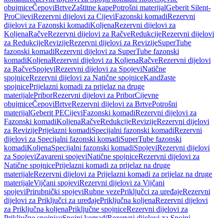
obujmice
Čepovi
Brtve
Zaštitne kape
Potrošni materijal
Geberit Silent-
Pro
Cijevi
Rezervni dijelovi za Cijevi
Fazonski komadi
Rezervni
dijelovi za Fazonski komadi
Koljena
Rezervni dijelovi za
Koljena
Račve
Rezervni dijelovi za Račve
Redukcije
Rezervni dijelovi
za Redukcije
Revizije
Rezervni dijelovi za Revizije
SuperTube
fazonski komadi
Rezervni dijelovi za SuperTube fazonski
komadi
Koljena
Rezervni dijelovi za Koljena
Račve
Rezervni dijelovi
za Račve
Spojevi
Rezervni dijelovi za Spojevi
Natične
spojnice
Rezervni dijelovi za Natične spojnice
Kandžaste
spojnice
Prijelazni komadi za prijelaz na druge
materijale
Pribor
Rezervni dijelovi za Pribor
Cijevne
obujmice
Čepovi
Brtve
Rezervni dijelovi za Brtve
Potrošni
materijal
Geberit PE
Cijevi
Fazonski komadi
Rezervni dijelovi za
Fazonski komadi
Koljena
Račve
Redukcije
Revizije
Rezervni dijelovi
za Revizije
Prijelazni komadi
Specijalni fazonski komadi
Rezervni
dijelovi za Specijalni fazonski komadi
SuperTube fazonski
komadi
Koljena
Specijalni fazonski komadi
Spojevi
Rezervni dijelovi
za Spojevi
Zavareni spojevi
Natične spojnice
Rezervni dijelovi za
Natične spojnice
Prijelazni komadi za prijelaz na druge
materijale
Rezervni dijelovi za Prijelazni komadi za prijelaz na druge
materijale
Vijčani spojevi
Rezervni dijelovi za Vijčani
spojevi
Prirubnički spojevi
Rubne veze
Priključci za uređaje
Rezervni
dijelovi za Priključci za uređaje
Priključna koljena
Rezervni dijelovi
za Priključna koljena
Priključne spojnice
Rezervni dijelovi za
Priključne spojnice
Spojni komadi
Rezervni dijelovi za Spojni