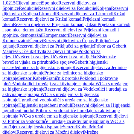
1.0215
Cijevni umeci
Spojnice
Rezervni dijelovi za
Spojnice
Redukcije
Rezervni dijelovi za Redukcije
Koljena
Rezervni
dijelovi za Koljena
T-komadi
Rezervni dijelovi za T-komadi
Križni
komadi
Rezervni dijelovi za Križni komadi
Prijelazni komadi,
fiksni
Rezervni dijelovi za Prijelazni komadi, fiksni
Prijelazni komadi
i spojnice, demontažni
Rezervni dijelovi za Prijelazni komadi i
spojnice, demontažni
Kompenzatori
Rezervni dijelovi za
Kompenzatori
Čepovi
Rezervni dijelovi za Čepovi
Priključci za
grijanje
Rezervni dijelovi za Priključci za grijanje
Pribor za Geberit
Mapress C-čelik
Brtvila za cijevi i fitinge
Poklopci za
cijevi
Učvršćenja za cijevi
Učvršćenja za priključke
Sistemske
brtve
Set vijaka za prirubničke spojeve
Geberit higijenski
sustav
Jedinice za higijensko ispiranje
Rezervni dijelovi za Jedinice
za higijensko ispiranje
Pribor za jedinice za higijensko
ispiranje
Senzori
Kabeli
Graničnik protoka
Poklopci i pokrovne
ploče
Vodokotlići i uređaji za aktiviranje ispiranja WC-a s uređajem
za higijensko ispiranje
Rezervni dijelovi za Vodokotlići i uređaji za
aktiviranje ispiranja WC-a s uređajem za higijensko
ispiranje
Ugradbeni vodokotlići s uređajem za higijensko
ispiranje
Higijenski ugradbeni moduli
Rezervni dijelovi za Higijenski
ugradbeni moduli
Pribor za vodokotliće i uređaje za aktiviranje
ispiranja WC-a s uređajem za higijensko ispiranje
Rezervni dijelovi
za Pribor za vodokotliće i uređaje za aktiviranje ispiranja WC-a s
uređajem za higijensko ispiranje
Senzori
Kabeli
Mrežni
dijelovi
Rezervni dijelovi za Mrežni dijelovi
Mrežne