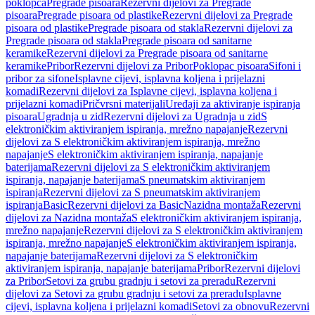
poklopca
Pregrade pisoara
Rezervni dijelovi za Pregrade
pisoara
Pregrade pisoara od plastike
Rezervni dijelovi za Pregrade
pisoara od plastike
Pregrade pisoara od stakla
Rezervni dijelovi za
Pregrade pisoara od stakla
Pregrade pisoara od sanitarne
keramike
Rezervni dijelovi za Pregrade pisoara od sanitarne
keramike
Pribor
Rezervni dijelovi za Pribor
Poklopac pisoara
Sifoni i
pribor za sifone
Isplavne cijevi, isplavna koljena i prijelazni
komadi
Rezervni dijelovi za Isplavne cijevi, isplavna koljena i
prijelazni komadi
Pričvrsni materijali
Uređaji za aktiviranje ispiranja
pisoara
Ugradnja u zid
Rezervni dijelovi za Ugradnja u zid
S
elektroničkim aktiviranjem ispiranja, mrežno napajanje
Rezervni
dijelovi za S elektroničkim aktiviranjem ispiranja, mrežno
napajanje
S elektroničkim aktiviranjem ispiranja, napajanje
baterijama
Rezervni dijelovi za S elektroničkim aktiviranjem
ispiranja, napajanje baterijama
S pneumatskim aktiviranjem
ispiranja
Rezervni dijelovi za S pneumatskim aktiviranjem
ispiranja
Basic
Rezervni dijelovi za Basic
Nazidna montaža
Rezervni
dijelovi za Nazidna montaža
S elektroničkim aktiviranjem ispiranja,
mrežno napajanje
Rezervni dijelovi za S elektroničkim aktiviranjem
ispiranja, mrežno napajanje
S elektroničkim aktiviranjem ispiranja,
napajanje baterijama
Rezervni dijelovi za S elektroničkim
aktiviranjem ispiranja, napajanje baterijama
Pribor
Rezervni dijelovi
za Pribor
Setovi za grubu gradnju i setovi za preradu
Rezervni
dijelovi za Setovi za grubu gradnju i setovi za preradu
Isplavne
cijevi, isplavna koljena i prijelazni komadi
Setovi za obnovu
Rezervni