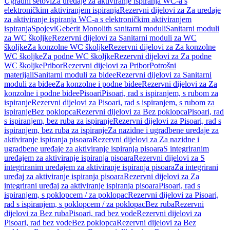
Ugradni setovi
Za uređaje za aktiviranje ispiranja WC-a s
elektroničkim aktiviranjem ispiranja
Rezervni dijelovi za Za uređaje
za aktiviranje ispiranja WC-a s elektroničkim aktiviranjem
ispiranja
Spojevi
Geberit Monolith sanitarni moduli
Sanitarni moduli
za WC školjke
Rezervni dijelovi za Sanitarni moduli za WC
školjke
Za konzolne WC školjke
Rezervni dijelovi za Za konzolne
WC školjke
Za podne WC školjke
Rezervni dijelovi za Za podne
WC školjke
Pribor
Rezervni dijelovi za Pribor
Potrošni
materijali
Sanitarni moduli za bidee
Rezervni dijelovi za Sanitarni
moduli za bidee
Za konzolne i podne bidee
Rezervni dijelovi za Za
konzolne i podne bidee
Pisoari
Pisoari, rad s ispiranjem, s rubom za
ispiranje
Rezervni dijelovi za Pisoari, rad s ispiranjem, s rubom za
ispiranje
Bez poklopca
Rezervni dijelovi za Bez poklopca
Pisoari, rad
s ispiranjem, bez ruba za ispiranje
Rezervni dijelovi za Pisoari, rad s
ispiranjem, bez ruba za ispiranje
Za nazidne i ugradbene uređaje za
aktiviranje ispiranja pisoara
Rezervni dijelovi za Za nazidne i
ugradbene uređaje za aktiviranje ispiranja pisoara
S integriranim
uređajem za aktiviranje ispiranja pisoara
Rezervni dijelovi za S
integriranim uređajem za aktiviranje ispiranja pisoara
Za integrirani
uređaj za aktiviranje ispiranja pisoara
Rezervni dijelovi za Za
integrirani uređaj za aktiviranje ispiranja pisoara
Pisoari, rad s
ispiranjem, s poklopcem / za poklopac
Rezervni dijelovi za Pisoari,
rad s ispiranjem, s poklopcem / za poklopac
Bez ruba
Rezervni
dijelovi za Bez ruba
Pisoari, rad bez vode
Rezervni dijelovi za
Pisoari, rad bez vode
Bez poklopca
Rezervni dijelovi za Bez