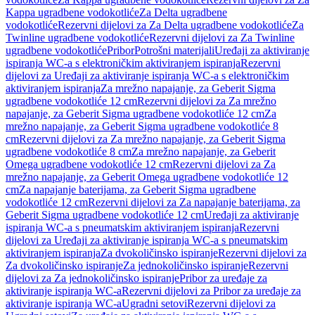
Kappa ugradbene vodokotliće
Za Delta ugradbene
vodokotliće
Rezervni dijelovi za Za Delta ugradbene vodokotliće
Za
Twinline ugradbene vodokotliće
Rezervni dijelovi za Za Twinline
ugradbene vodokotliće
Pribor
Potrošni materijali
Uređaji za aktiviranje
ispiranja WC-a s elektroničkim aktiviranjem ispiranja
Rezervni
dijelovi za Uređaji za aktiviranje ispiranja WC-a s elektroničkim
aktiviranjem ispiranja
Za mrežno napajanje, za Geberit Sigma
ugradbene vodokotliće 12 cm
Rezervni dijelovi za Za mrežno
napajanje, za Geberit Sigma ugradbene vodokotliće 12 cm
Za
mrežno napajanje, za Geberit Sigma ugradbene vodokotliće 8
cm
Rezervni dijelovi za Za mrežno napajanje, za Geberit Sigma
ugradbene vodokotliće 8 cm
Za mrežno napajanje, za Geberit
Omega ugradbene vodokotliće 12 cm
Rezervni dijelovi za Za
mrežno napajanje, za Geberit Omega ugradbene vodokotliće 12
cm
Za napajanje baterijama, za Geberit Sigma ugradbene
vodokotliće 12 cm
Rezervni dijelovi za Za napajanje baterijama, za
Geberit Sigma ugradbene vodokotliće 12 cm
Uređaji za aktiviranje
ispiranja WC-a s pneumatskim aktiviranjem ispiranja
Rezervni
dijelovi za Uređaji za aktiviranje ispiranja WC-a s pneumatskim
aktiviranjem ispiranja
Za dvokoličinsko ispiranje
Rezervni dijelovi za
Za dvokoličinsko ispiranje
Za jednokoličinsko ispiranje
Rezervni
dijelovi za Za jednokoličinsko ispiranje
Pribor za uređaje za
aktiviranje ispiranja WC-a
Rezervni dijelovi za Pribor za uređaje za
aktiviranje ispiranja WC-a
Ugradni setovi
Rezervni dijelovi za