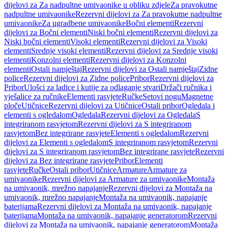
dijelovi za Za nadpultne umivaonike u obliku zdjele
Za pravokutne
nadpultne umivaonike
Rezervni dijelovi za Za pravokutne nadpultne
umivaonike
Za ugradbene umivaonike
Bočni elementi
Rezervni
dijelovi za Bočni elementi
Niski bočni elementi
Rezervni dijelovi za
Niski bočni elementi
Visoki elementi
Rezervni dijelovi za Visoki
elementi
Srednje visoki elementi
Rezervni dijelovi za Srednje visoki
elementi
Konzolni elementi
Rezervni dijelovi za Konzolni
elementi
Ostali namještaj
Rezervni dijelovi za Ostali namještaj
Zidne
police
Rezervni dijelovi za Zidne police
Pribor
Rezervni dijelovi za
Pribor
Ulošci za ladice i kutije za odlaganje stvari
Držači ručnika i
vješalice za ručnike
Elementi rasvjete
Ručke
Setovi nogu
Magnetne
ploče
Utičnice
Rezervni dijelovi za Utičnice
Ostali pribor
Ogledala i
elementi s ogledalom
Ogledala
Rezervni dijelovi za Ogledala
S
integriranom rasvjetom
Rezervni dijelovi za S integriranom
rasvjetom
Bez integrirane rasvjete
Elementi s ogledalom
Rezervni
dijelovi za Elementi s ogledalom
S integriranom rasvjetom
Rezervni
dijelovi za S integriranom rasvjetom
Bez integrirane rasvjete
Rezervni
dijelovi za Bez integrirane rasvjete
Pribor
Elementi
rasvjete
Ručke
Ostali pribor
Utičnice
Armature
Armature za
umivaonike
Rezervni dijelovi za Armature za umivaonike
Montaža
na umivaonik, mrežno napajanje
Rezervni dijelovi za Montaža na
umivaonik, mrežno napajanje
Montaža na umivaonik, napajanje
baterijama
Rezervni dijelovi za Montaža na umivaonik, napajanje
baterijama
Montaža na umivaonik, napajanje generatorom
Rezervni
dijelovi za Montaža na umivaonik, napajanje generatorom
Montaža