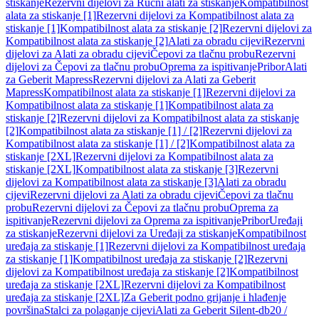
stiskanje
Rezervni dijelovi za Ručni alati za stiskanje
Kompatibilnost
alata za stiskanje [1]
Rezervni dijelovi za Kompatibilnost alata za
stiskanje [1]
Kompatibilnost alata za stiskanje [2]
Rezervni dijelovi za
Kompatibilnost alata za stiskanje [2]
Alati za obradu cijevi
Rezervni
dijelovi za Alati za obradu cijevi
Čepovi za tlačnu probu
Rezervni
dijelovi za Čepovi za tlačnu probu
Oprema za ispitivanje
Pribor
Alati
za Geberit Mapress
Rezervni dijelovi za Alati za Geberit
Mapress
Kompatibilnost alata za stiskanje [1]
Rezervni dijelovi za
Kompatibilnost alata za stiskanje [1]
Kompatibilnost alata za
stiskanje [2]
Rezervni dijelovi za Kompatibilnost alata za stiskanje
[2]
Kompatibilnost alata za stiskanje [1] / [2]
Rezervni dijelovi za
Kompatibilnost alata za stiskanje [1] / [2]
Kompatibilnost alata za
stiskanje [2XL]
Rezervni dijelovi za Kompatibilnost alata za
stiskanje [2XL]
Kompatibilnost alata za stiskanje [3]
Rezervni
dijelovi za Kompatibilnost alata za stiskanje [3]
Alati za obradu
cijevi
Rezervni dijelovi za Alati za obradu cijevi
Čepovi za tlačnu
probu
Rezervni dijelovi za Čepovi za tlačnu probu
Oprema za
ispitivanje
Rezervni dijelovi za Oprema za ispitivanje
Pribor
Uređaji
za stiskanje
Rezervni dijelovi za Uređaji za stiskanje
Kompatibilnost
uređaja za stiskanje [1]
Rezervni dijelovi za Kompatibilnost uređaja
za stiskanje [1]
Kompatibilnost uređaja za stiskanje [2]
Rezervni
dijelovi za Kompatibilnost uređaja za stiskanje [2]
Kompatibilnost
uređaja za stiskanje [2XL]
Rezervni dijelovi za Kompatibilnost
uređaja za stiskanje [2XL]
Za Geberit podno grijanje i hlađenje
površina
Stalci za polaganje cijevi
Alati za Geberit Silent-db20 /