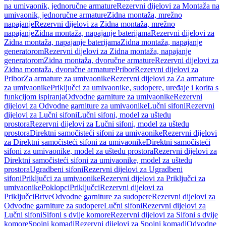
na umivaonik, jednoručne armature
Rezervni dijelovi za Montaža na
umivaonik, jednoručne armature
Zidna montaža, mrežno
napajanje
Rezervni dijelovi za Zidna montaža, mrežno
napajanje
Zidna montaža, napajanje baterijama
Rezervni dijelovi za
Zidna montaža, napajanje baterijama
Zidna montaža, napajanje
generatorom
Rezervni dijelovi za Zidna montaža, napajanje
generatorom
Zidna montaža, dvoručne armature
Rezervni dijelovi za
Zidna montaža, dvoručne armature
Pribor
Rezervni dijelovi za
Pribor
Za armature za umivaonike
Rezervni dijelovi za Za armature
za umivaonike
Priključci za umivaonike, sudopere, uređaje i korita s
funkcijom ispiranja
Odvodne garniture za umivaonike
Rezervni
dijelovi za Odvodne garniture za umivaonike
Lučni sifoni
Rezervni
dijelovi za Lučni sifoni
Lučni sifoni, model za uštedu
prostora
Rezervni dijelovi za Lučni sifoni, model za uštedu
prostora
Direktni samočisteći sifoni za umivaonike
Rezervni dijelovi
za Direktni samočisteći sifoni za umivaonike
Direktni samočisteći
sifoni za umivaonike, model za uštedu prostora
Rezervni dijelovi za
Direktni samočisteći sifoni za umivaonike, model za uštedu
prostora
Ugradbeni sifoni
Rezervni dijelovi za Ugradbeni
sifoni
Priključci za umivaonike
Rezervni dijelovi za Priključci za
umivaonike
Poklopci
Priključci
Rezervni dijelovi za
Priključci
Brtve
Odvodne garniture za sudopere
Rezervni dijelovi za
Odvodne garniture za sudopere
Lučni sifoni
Rezervni dijelovi za
Lučni sifoni
Sifoni s dvije komore
Rezervni dijelovi za Sifoni s dvije
komore
Spojni komadi
Rezervni dijelovi za Spojni komadi
Odvodne