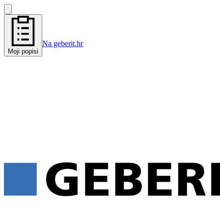
Na geberit.hr
Moji popisi