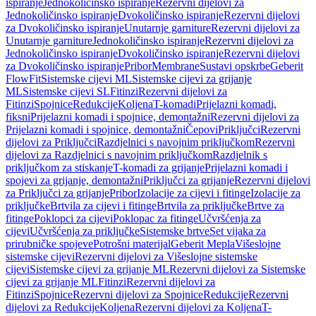
ispiranje
Jednokoličinsko ispiranje
Rezervni dijelovi za
Jednokoličinsko ispiranje
Dvokoličinsko ispiranje
Rezervni dijelovi
za Dvokoličinsko ispiranje
Unutarnje garniture
Rezervni dijelovi za
Unutarnje garniture
Jednokoličinsko ispiranje
Rezervni dijelovi za
Jednokoličinsko ispiranje
Dvokoličinsko ispiranje
Rezervni dijelovi
za Dvokoličinsko ispiranje
Pribor
Membrane
Sustavi opskrbe
Geberit
FlowFit
Sistemske cijevi ML
Sistemske cijevi za grijanje
ML
Sistemske cijevi SL
Fitinzi
Rezervni dijelovi za
Fitinzi
Spojnice
Redukcije
Koljena
T-komadi
Prijelazni komadi,
fiksni
Prijelazni komadi i spojnice, demontažni
Rezervni dijelovi za
Prijelazni komadi i spojnice, demontažni
Čepovi
Priključci
Rezervni
dijelovi za Priključci
Razdjelnici s navojnim priključkom
Rezervni
dijelovi za Razdjelnici s navojnim priključkom
Razdjelnik s
priključkom za stiskanje
T-komadi za grijanje
Prijelazni komadi i
spojevi za grijanje, demontažni
Priključci za grijanje
Rezervni dijelovi
za Priključci za grijanje
Pribor
Izolacije za cijevi i fitinge
Izolacije za
priključke
Brtvila za cijevi i fitinge
Brtvila za priključke
Brtve za
fitinge
Poklopci za cijevi
Poklopac za fitinge
Učvršćenja za
cijevi
Učvršćenja za priključke
Sistemske brtve
Set vijaka za
prirubničke spojeve
Potrošni materijal
Geberit Mepla
Višeslojne
sistemske cijevi
Rezervni dijelovi za Višeslojne sistemske
cijevi
Sistemske cijevi za grijanje ML
Rezervni dijelovi za Sistemske
cijevi za grijanje ML
Fitinzi
Rezervni dijelovi za
Fitinzi
Spojnice
Rezervni dijelovi za Spojnice
Redukcije
Rezervni
dijelovi za Redukcije
Koljena
Rezervni dijelovi za Koljena
T-