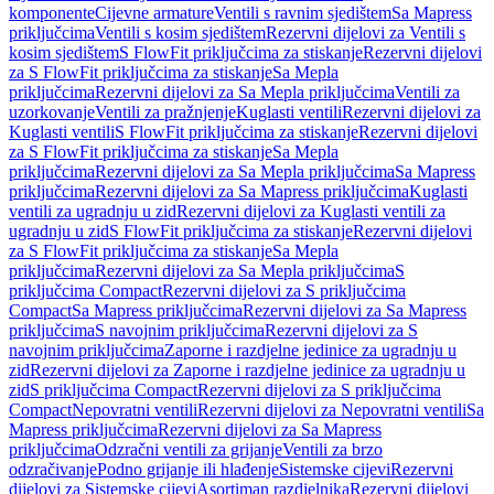
komponente
Cijevne armature
Ventili s ravnim sjedištem
Sa Mapress
priključcima
Ventili s kosim sjedištem
Rezervni dijelovi za Ventili s
kosim sjedištem
S FlowFit priključcima za stiskanje
Rezervni dijelovi
za S FlowFit priključcima za stiskanje
Sa Mepla
priključcima
Rezervni dijelovi za Sa Mepla priključcima
Ventili za
uzorkovanje
Ventili za pražnjenje
Kuglasti ventili
Rezervni dijelovi za
Kuglasti ventili
S FlowFit priključcima za stiskanje
Rezervni dijelovi
za S FlowFit priključcima za stiskanje
Sa Mepla
priključcima
Rezervni dijelovi za Sa Mepla priključcima
Sa Mapress
priključcima
Rezervni dijelovi za Sa Mapress priključcima
Kuglasti
ventili za ugradnju u zid
Rezervni dijelovi za Kuglasti ventili za
ugradnju u zid
S FlowFit priključcima za stiskanje
Rezervni dijelovi
za S FlowFit priključcima za stiskanje
Sa Mepla
priključcima
Rezervni dijelovi za Sa Mepla priključcima
S
priključcima Compact
Rezervni dijelovi za S priključcima
Compact
Sa Mapress priključcima
Rezervni dijelovi za Sa Mapress
priključcima
S navojnim priključcima
Rezervni dijelovi za S
navojnim priključcima
Zaporne i razdjelne jedinice za ugradnju u
zid
Rezervni dijelovi za Zaporne i razdjelne jedinice za ugradnju u
zid
S priključcima Compact
Rezervni dijelovi za S priključcima
Compact
Nepovratni ventili
Rezervni dijelovi za Nepovratni ventili
Sa
Mapress priključcima
Rezervni dijelovi za Sa Mapress
priključcima
Odzračni ventili za grijanje
Ventili za brzo
odzračivanje
Podno grijanje ili hlađenje
Sistemske cijevi
Rezervni
dijelovi za Sistemske cijevi
Asortiman razdjelnika
Rezervni dijelovi