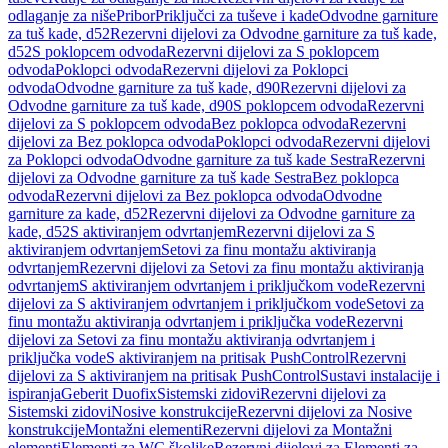
odlaganje za niše
Pribor
Priključci za tuševe i kade
Odvodne garniture
za tuš kade, d52
Rezervni dijelovi za Odvodne garniture za tuš kade,
d52
S poklopcem odvoda
Rezervni dijelovi za S poklopcem
odvoda
Poklopci odvoda
Rezervni dijelovi za Poklopci
odvoda
Odvodne garniture za tuš kade, d90
Rezervni dijelovi za
Odvodne garniture za tuš kade, d90
S poklopcem odvoda
Rezervni
dijelovi za S poklopcem odvoda
Bez poklopca odvoda
Rezervni
dijelovi za Bez poklopca odvoda
Poklopci odvoda
Rezervni dijelovi
za Poklopci odvoda
Odvodne garniture za tuš kade Sestra
Rezervni
dijelovi za Odvodne garniture za tuš kade Sestra
Bez poklopca
odvoda
Rezervni dijelovi za Bez poklopca odvoda
Odvodne
garniture za kade, d52
Rezervni dijelovi za Odvodne garniture za
kade, d52
S aktiviranjem odvrtanjem
Rezervni dijelovi za S
aktiviranjem odvrtanjem
Setovi za finu montažu aktiviranja
odvrtanjem
Rezervni dijelovi za Setovi za finu montažu aktiviranja
odvrtanjem
S aktiviranjem odvrtanjem i priključkom vode
Rezervni
dijelovi za S aktiviranjem odvrtanjem i priključkom vode
Setovi za
finu montažu aktiviranja odvrtanjem i priključka vode
Rezervni
dijelovi za Setovi za finu montažu aktiviranja odvrtanjem i
priključka vode
S aktiviranjem na pritisak PushControl
Rezervni
dijelovi za S aktiviranjem na pritisak PushControl
Sustavi instalacije i
ispiranja
Geberit Duofix
Sistemski zidovi
Rezervni dijelovi za
Sistemski zidovi
Nosive konstrukcije
Rezervni dijelovi za Nosive
konstrukcije
Montažni elementi
Rezervni dijelovi za Montažni
elementi
Elementi za WC školjke
Rezervni dijelovi za Elementi za