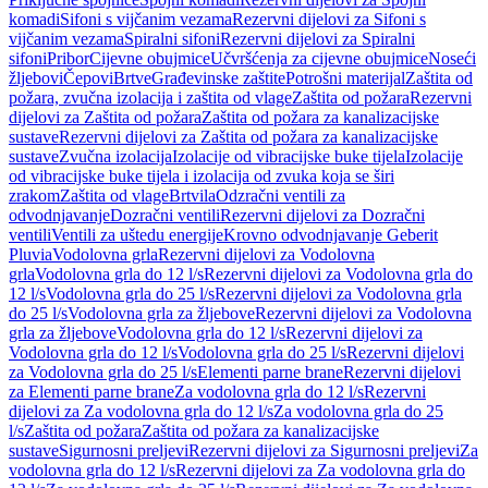
komadi
Sifoni s vijčanim vezama
Rezervni dijelovi za Sifoni s
vijčanim vezama
Spiralni sifoni
Rezervni dijelovi za Spiralni
sifoni
Pribor
Cijevne obujmice
Učvršćenja za cijevne obujmice
Noseći
žljebovi
Čepovi
Brtve
Građevinske zaštite
Potrošni materijal
Zaštita od
požara, zvučna izolacija i zaštita od vlage
Zaštita od požara
Rezervni
dijelovi za Zaštita od požara
Zaštita od požara za kanalizacijske
sustave
Rezervni dijelovi za Zaštita od požara za kanalizacijske
sustave
Zvučna izolacija
Izolacije od vibracijske buke tijela
Izolacije
od vibracijske buke tijela i izolacija od zvuka koja se širi
zrakom
Zaštita od vlage
Brtvila
Odzračni ventili za
odvodnjavanje
Dozračni ventili
Rezervni dijelovi za Dozračni
ventili
Ventili za uštedu energije
Krovno odvodnjavanje Geberit
Pluvia
Vodolovna grla
Rezervni dijelovi za Vodolovna
grla
Vodolovna grla do 12 l/s
Rezervni dijelovi za Vodolovna grla do
12 l/s
Vodolovna grla do 25 l/s
Rezervni dijelovi za Vodolovna grla
do 25 l/s
Vodolovna grla za žljebove
Rezervni dijelovi za Vodolovna
grla za žljebove
Vodolovna grla do 12 l/s
Rezervni dijelovi za
Vodolovna grla do 12 l/s
Vodolovna grla do 25 l/s
Rezervni dijelovi
za Vodolovna grla do 25 l/s
Elementi parne brane
Rezervni dijelovi
za Elementi parne brane
Za vodolovna grla do 12 l/s
Rezervni
dijelovi za Za vodolovna grla do 12 l/s
Za vodolovna grla do 25
l/s
Zaštita od požara
Zaštita od požara za kanalizacijske
sustave
Sigurnosni preljevi
Rezervni dijelovi za Sigurnosni preljevi
Za
vodolovna grla do 12 l/s
Rezervni dijelovi za Za vodolovna grla do