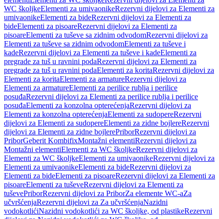
WC školjke
Elementi za umivaonike
Rezervni dijelovi za Elementi za
umivaonike
Elementi za bide
Rezervni dijelovi za Elementi za
bide
Elementi za pisoare
Rezervni dijelovi za Elementi za
pisoare
Elementi za tuševe sa zidnim odvodom
Rezervni dijelovi za
Elementi za tuševe sa zidnim odvodom
Elementi za tuševe i
kade
Rezervni dijelovi za Elementi za tuševe i kade
Elementi za
pregrade za tuš u ravnini poda
Rezervni dijelovi za Elementi za
pregrade za tuš u ravnini poda
Elementi za korita
Rezervni dijelovi za
Elementi za korita
Elementi za armature
Rezervni dijelovi za
Elementi za armature
Elementi za perilice rublja i perilice
posuđa
Rezervni dijelovi za Elementi za perilice rublja i perilice
posuđa
Elementi za konzolna opterećenja
Rezervni dijelovi za
Elementi za konzolna opterećenja
Elementi za sudopere
Rezervni
dijelovi za Elementi za sudopere
Elementi za zidne bojlere
Rezervni
dijelovi za Elementi za zidne bojlere
Pribor
Rezervni dijelovi za
Pribor
Geberit Kombifix
Montažni elementi
Rezervni dijelovi za
Montažni elementi
Elementi za WC školjke
Rezervni dijelovi za
Elementi za WC školjke
Elementi za umivaonike
Rezervni dijelovi za
Elementi za umivaonike
Elementi za bide
Rezervni dijelovi za
Elementi za bide
Elementi za pisoare
Rezervni dijelovi za Elementi za
pisoare
Elementi za tuševe
Rezervni dijelovi za Elementi za
tuševe
Pribor
Rezervni dijelovi za Pribor
Za elemente WC-a
Za
učvršćenja
Rezervni dijelovi za Za učvršćenja
Nazidni
vodokotlići
Nazidni vodokotlići za WC školjke, od plastike
Rezervni