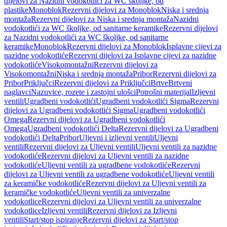
dijelovi za Nazidni vodokotlići za WC školjke, od
plastike
Monoblok
Rezervni dijelovi za Monoblok
Niska i srednja
montaža
Rezervni dijelovi za Niska i srednja montaža
Nazidni
vodokotlići za WC školjke, od sanitarne keramike
Rezervni dijelovi
za Nazidni vodokotlići za WC školjke, od sanitarne
keramike
Monoblok
Rezervni dijelovi za Monoblok
Isplavne cijevi za
nazidne vodokotliće
Rezervni dijelovi za Isplavne cijevi za nazidne
vodokotliće
Visokomontažni
Rezervni dijelovi za
Visokomontažni
Niska i srednja montaža
Pribor
Rezervni dijelovi za
Pribor
Priključci
Rezervni dijelovi za Priključci
Brtve
Brtveni
naglavci
Nazuvice, rozete i zastojni ulošci
Potrošni materijal
Izljevni
ventili
Ugradbeni vodokotlići
Ugradbeni vodokotlići Sigma
Rezervni
dijelovi za Ugradbeni vodokotlići Sigma
Ugradbeni vodokotlići
Omega
Rezervni dijelovi za Ugradbeni vodokotlići
Omega
Ugradbeni vodokotlići Delta
Rezervni dijelovi za Ugradbeni
vodokotlići Delta
Pribor
Uljevni i izljevni ventili
Uljevni
ventili
Rezervni dijelovi za Uljevni ventili
Uljevni ventili za nazidne
vodokotliće
Rezervni dijelovi za Uljevni ventili za nazidne
vodokotliće
Uljevni ventili za ugradbene vodokotliće
Rezervni
dijelovi za Uljevni ventili za ugradbene vodokotliće
Uljevni ventili
za keramičke vodokotliće
Rezervni dijelovi za Uljevni ventili za
keramičke vodokotliće
Uljevni ventili za univerzalne
vodokotlice
Rezervni dijelovi za Uljevni ventili za univerzalne
vodokotlice
Izljevni ventili
Rezervni dijelovi za Izljevni
ventili
Start/stop ispiranje
Rezervni dijelovi za Start/stop