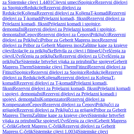
za Sistemske cijevi 1.4401
Cijevni umeci
Spojnice
Rezervni dijelovi
za Spojnice
Redukcije
Rezervni dijelovi za
Redukcije
Koljena
Rezervni dijelovi za Koljena
T-komadi
Rezervni
dijelovi za T-komadi
Prijelazni komadi, fiksni
Rezervni dijelovi za
Prijelazni komadi, fiksni
Prijelazni komadi i spojnice,
demontažni
Rezervni dijelovi za Prijelazni komadi i spojnice,
demontažni
Čepovi
Rezervni dijelovi za Čepovi
Priključci
Rezervni
dijelovi za Priključci
Pribor za Geberit Mapress inox
Rezervni
dijelovi za Pribor za Geberit Mapress inox
Zaštitne kape za krajeve
cijevi
Izolacije za priključke
Brtvila za cijevi i fitinge
Učvršćenja za
cijevi
Učvršćenja za priključke
Rezervni dijelovi za Učvršćenja za
priključke
Sistemske brtve
Set vijaka za prirubničke spojeve
Geberit
Mapress Therm
Sistemske cijevi Therm
Fitinzi
Rezervni dijelovi za
Fitinzi
Spojnice
Rezervni dijelovi za Spojnice
Redukcije
Rezervni
dijelovi za Redukcije
Koljena
Rezervni dijelovi za Koljena
T-
komadi
Rezervni dijelovi za T-komadi
Prijelazni komadi,
fiksni
Rezervni dijelovi za Prijelazni komadi, fiksni
Prijelazni komadi
i spojevi, demontažni
Rezervni dijelovi za Prijelazni komadi i
spojevi, demontažni
Kompenzatori
Rezervni dijelovi za
Kompenzatori
Čepovi
Rezervni dijelovi za Čepovi
Priključci za
grijanje
Rezervni dijelovi za Priključci za grijanje
Pribor za Geberit
Mapress Therm
Zaštitne kape za krajeve cijevi
Sistemske brtve
Set
vijaka za prirubničke spojeve
Učvršćenja za cijevi
Geberit Mapress
C-čelik
Geberit Mapress C-čelik
Rezervni dijelovi za Geberit
Mapress C-čelik
Sistemske cijevi 1.0034
Sistemske cijevi