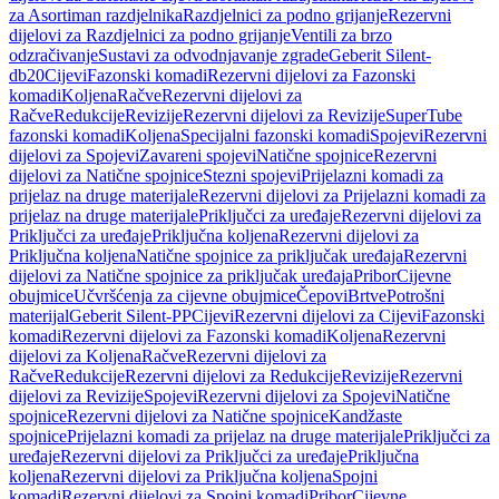
za Asortiman razdjelnika
Razdjelnici za podno grijanje
Rezervni
dijelovi za Razdjelnici za podno grijanje
Ventili za brzo
odzračivanje
Sustavi za odvodnjavanje zgrade
Geberit Silent-
db20
Cijevi
Fazonski komadi
Rezervni dijelovi za Fazonski
komadi
Koljena
Račve
Rezervni dijelovi za
Račve
Redukcije
Revizije
Rezervni dijelovi za Revizije
SuperTube
fazonski komadi
Koljena
Specijalni fazonski komadi
Spojevi
Rezervni
dijelovi za Spojevi
Zavareni spojevi
Natične spojnice
Rezervni
dijelovi za Natične spojnice
Stezni spojevi
Prijelazni komadi za
prijelaz na druge materijale
Rezervni dijelovi za Prijelazni komadi za
prijelaz na druge materijale
Priključci za uređaje
Rezervni dijelovi za
Priključci za uređaje
Priključna koljena
Rezervni dijelovi za
Priključna koljena
Natične spojnice za priključak uređaja
Rezervni
dijelovi za Natične spojnice za priključak uređaja
Pribor
Cijevne
obujmice
Učvršćenja za cijevne obujmice
Čepovi
Brtve
Potrošni
materijal
Geberit Silent-PP
Cijevi
Rezervni dijelovi za Cijevi
Fazonski
komadi
Rezervni dijelovi za Fazonski komadi
Koljena
Rezervni
dijelovi za Koljena
Račve
Rezervni dijelovi za
Račve
Redukcije
Rezervni dijelovi za Redukcije
Revizije
Rezervni
dijelovi za Revizije
Spojevi
Rezervni dijelovi za Spojevi
Natične
spojnice
Rezervni dijelovi za Natične spojnice
Kandžaste
spojnice
Prijelazni komadi za prijelaz na druge materijale
Priključci za
uređaje
Rezervni dijelovi za Priključci za uređaje
Priključna
koljena
Rezervni dijelovi za Priključna koljena
Spojni
komadi
Rezervni dijelovi za Spojni komadi
Pribor
Cijevne