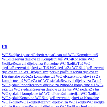
HR
WC školjke i pisoari
Geberit AquaClean tuš WC-i
Kompletni tuš
WC-i
Rezervni dijelovi za Kompletni tuš WC-i
Konzolne WC
školjke
Rezervni dijelovi za Konzolne WC školjke
Tuš WC
sjedala
Rezervni dijelovi za Tuš WC sjedala
Za WC školjke
Rezervni
dijelovi za Za WC školjke
Dizajnerske ploče
Rezervni dijelovi za
Dizajnerske ploče
Za kompletne tuš WC-e
Rezervni dijelovi za Za
kompletne tuš WC-e
Za tuš WC sjedala
Rezervni dijelovi za Za tuš
WC sjedala
Pribor
Rezervni dijelovi za Pribor
Za kompletne tuš WC-
e
Za tuš WC sjedala
Rezervni dijelovi za Za tuš WC sjedala
Za tuš
WC sjedala i kompletne tuš WC-e
Potrošni materijali
WC školjke i
WC sjedala
Konzolne WC školjke
Rezervni dijelovi za Konzolne
WC školjke
WC školjke
Rezervni dijelovi za WC školjke
WC školjke
s funkcijom bidea
Rezervni dijelovi za WC školjke s funkcijom