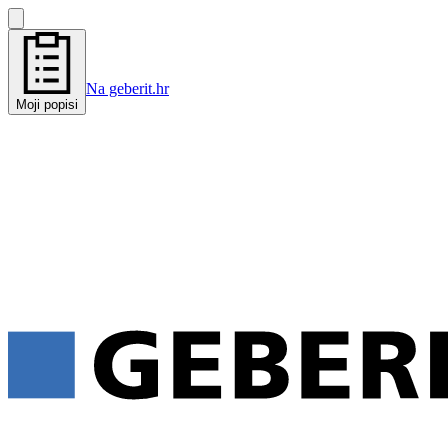
Na geberit.hr
Moji popisi