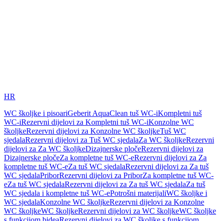
HR
WC školjke i pisoari
Geberit AquaClean tuš WC-i
Kompletni tuš
WC-i
Rezervni dijelovi za Kompletni tuš WC-i
Konzolne WC
školjke
Rezervni dijelovi za Konzolne WC školjke
Tuš WC
sjedala
Rezervni dijelovi za Tuš WC sjedala
Za WC školjke
Rezervni
dijelovi za Za WC školjke
Dizajnerske ploče
Rezervni dijelovi za
Dizajnerske ploče
Za kompletne tuš WC-e
Rezervni dijelovi za Za
kompletne tuš WC-e
Za tuš WC sjedala
Rezervni dijelovi za Za tuš
WC sjedala
Pribor
Rezervni dijelovi za Pribor
Za kompletne tuš WC-
e
Za tuš WC sjedala
Rezervni dijelovi za Za tuš WC sjedala
Za tuš
WC sjedala i kompletne tuš WC-e
Potrošni materijali
WC školjke i
WC sjedala
Konzolne WC školjke
Rezervni dijelovi za Konzolne
WC školjke
WC školjke
Rezervni dijelovi za WC školjke
WC školjke
s funkcijom bidea
Rezervni dijelovi za WC školjke s funkcijom