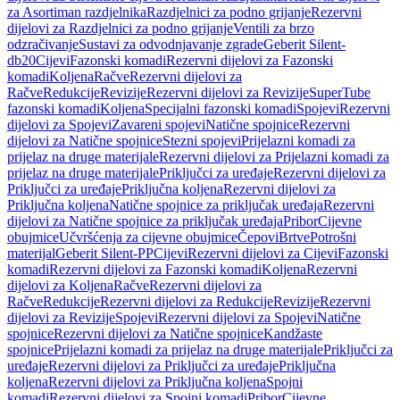
za Asortiman razdjelnika
Razdjelnici za podno grijanje
Rezervni
dijelovi za Razdjelnici za podno grijanje
Ventili za brzo
odzračivanje
Sustavi za odvodnjavanje zgrade
Geberit Silent-
db20
Cijevi
Fazonski komadi
Rezervni dijelovi za Fazonski
komadi
Koljena
Račve
Rezervni dijelovi za
Račve
Redukcije
Revizije
Rezervni dijelovi za Revizije
SuperTube
fazonski komadi
Koljena
Specijalni fazonski komadi
Spojevi
Rezervni
dijelovi za Spojevi
Zavareni spojevi
Natične spojnice
Rezervni
dijelovi za Natične spojnice
Stezni spojevi
Prijelazni komadi za
prijelaz na druge materijale
Rezervni dijelovi za Prijelazni komadi za
prijelaz na druge materijale
Priključci za uređaje
Rezervni dijelovi za
Priključci za uređaje
Priključna koljena
Rezervni dijelovi za
Priključna koljena
Natične spojnice za priključak uređaja
Rezervni
dijelovi za Natične spojnice za priključak uređaja
Pribor
Cijevne
obujmice
Učvršćenja za cijevne obujmice
Čepovi
Brtve
Potrošni
materijal
Geberit Silent-PP
Cijevi
Rezervni dijelovi za Cijevi
Fazonski
komadi
Rezervni dijelovi za Fazonski komadi
Koljena
Rezervni
dijelovi za Koljena
Račve
Rezervni dijelovi za
Račve
Redukcije
Rezervni dijelovi za Redukcije
Revizije
Rezervni
dijelovi za Revizije
Spojevi
Rezervni dijelovi za Spojevi
Natične
spojnice
Rezervni dijelovi za Natične spojnice
Kandžaste
spojnice
Prijelazni komadi za prijelaz na druge materijale
Priključci za
uređaje
Rezervni dijelovi za Priključci za uređaje
Priključna
koljena
Rezervni dijelovi za Priključna koljena
Spojni
komadi
Rezervni dijelovi za Spojni komadi
Pribor
Cijevne