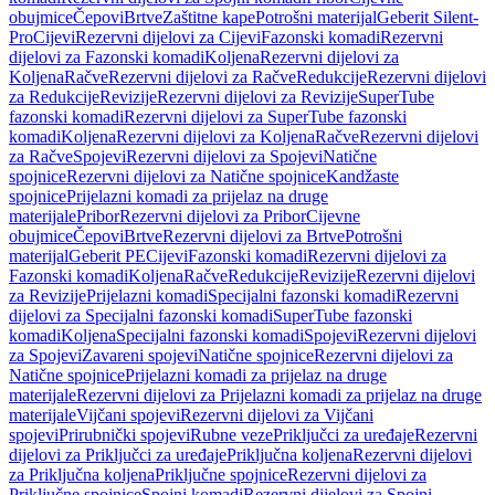
obujmice
Čepovi
Brtve
Zaštitne kape
Potrošni materijal
Geberit Silent-
Pro
Cijevi
Rezervni dijelovi za Cijevi
Fazonski komadi
Rezervni
dijelovi za Fazonski komadi
Koljena
Rezervni dijelovi za
Koljena
Račve
Rezervni dijelovi za Račve
Redukcije
Rezervni dijelovi
za Redukcije
Revizije
Rezervni dijelovi za Revizije
SuperTube
fazonski komadi
Rezervni dijelovi za SuperTube fazonski
komadi
Koljena
Rezervni dijelovi za Koljena
Račve
Rezervni dijelovi
za Račve
Spojevi
Rezervni dijelovi za Spojevi
Natične
spojnice
Rezervni dijelovi za Natične spojnice
Kandžaste
spojnice
Prijelazni komadi za prijelaz na druge
materijale
Pribor
Rezervni dijelovi za Pribor
Cijevne
obujmice
Čepovi
Brtve
Rezervni dijelovi za Brtve
Potrošni
materijal
Geberit PE
Cijevi
Fazonski komadi
Rezervni dijelovi za
Fazonski komadi
Koljena
Račve
Redukcije
Revizije
Rezervni dijelovi
za Revizije
Prijelazni komadi
Specijalni fazonski komadi
Rezervni
dijelovi za Specijalni fazonski komadi
SuperTube fazonski
komadi
Koljena
Specijalni fazonski komadi
Spojevi
Rezervni dijelovi
za Spojevi
Zavareni spojevi
Natične spojnice
Rezervni dijelovi za
Natične spojnice
Prijelazni komadi za prijelaz na druge
materijale
Rezervni dijelovi za Prijelazni komadi za prijelaz na druge
materijale
Vijčani spojevi
Rezervni dijelovi za Vijčani
spojevi
Prirubnički spojevi
Rubne veze
Priključci za uređaje
Rezervni
dijelovi za Priključci za uređaje
Priključna koljena
Rezervni dijelovi
za Priključna koljena
Priključne spojnice
Rezervni dijelovi za
Priključne spojnice
Spojni komadi
Rezervni dijelovi za Spojni