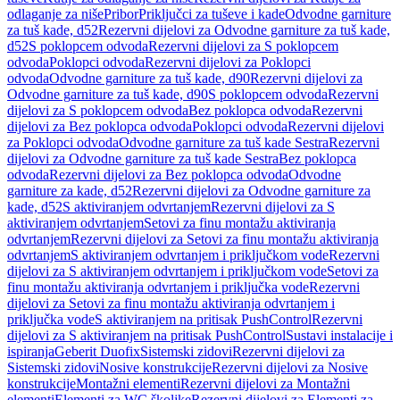
odlaganje za niše
Pribor
Priključci za tuševe i kade
Odvodne garniture
za tuš kade, d52
Rezervni dijelovi za Odvodne garniture za tuš kade,
d52
S poklopcem odvoda
Rezervni dijelovi za S poklopcem
odvoda
Poklopci odvoda
Rezervni dijelovi za Poklopci
odvoda
Odvodne garniture za tuš kade, d90
Rezervni dijelovi za
Odvodne garniture za tuš kade, d90
S poklopcem odvoda
Rezervni
dijelovi za S poklopcem odvoda
Bez poklopca odvoda
Rezervni
dijelovi za Bez poklopca odvoda
Poklopci odvoda
Rezervni dijelovi
za Poklopci odvoda
Odvodne garniture za tuš kade Sestra
Rezervni
dijelovi za Odvodne garniture za tuš kade Sestra
Bez poklopca
odvoda
Rezervni dijelovi za Bez poklopca odvoda
Odvodne
garniture za kade, d52
Rezervni dijelovi za Odvodne garniture za
kade, d52
S aktiviranjem odvrtanjem
Rezervni dijelovi za S
aktiviranjem odvrtanjem
Setovi za finu montažu aktiviranja
odvrtanjem
Rezervni dijelovi za Setovi za finu montažu aktiviranja
odvrtanjem
S aktiviranjem odvrtanjem i priključkom vode
Rezervni
dijelovi za S aktiviranjem odvrtanjem i priključkom vode
Setovi za
finu montažu aktiviranja odvrtanjem i priključka vode
Rezervni
dijelovi za Setovi za finu montažu aktiviranja odvrtanjem i
priključka vode
S aktiviranjem na pritisak PushControl
Rezervni
dijelovi za S aktiviranjem na pritisak PushControl
Sustavi instalacije i
ispiranja
Geberit Duofix
Sistemski zidovi
Rezervni dijelovi za
Sistemski zidovi
Nosive konstrukcije
Rezervni dijelovi za Nosive
konstrukcije
Montažni elementi
Rezervni dijelovi za Montažni
elementi
Elementi za WC školjke
Rezervni dijelovi za Elementi za