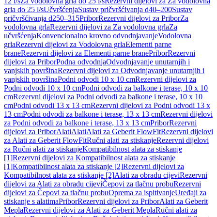
12 l/s
Za vodolovna grla do 25 l/s
Rezervni dijelovi za Za vodolovna
grla do 25 l/s
Učvršćenja
Sustav pričvršćivanja d40–200
Sustav
pričvršćivanja d250–315
Pribor
Rezervni dijelovi za Pribor
Za
vodolovna grla
Rezervni dijelovi za Za vodolovna grla
Za
učvršćenja
Konvencionalno krovno odvodnjavanje
Vodolovna
grla
Rezervni dijelovi za Vodolovna grla
Elementi parne
brane
Rezervni dijelovi za Elementi parne brane
Pribor
Rezervni
dijelovi za Pribor
Podna odvodnja
Odvodnjavanje unutarnjih i
vanjskih površina
Rezervni dijelovi za Odvodnjavanje unutarnjih i
vanjskih površina
Podni odvodi 10 x 10 cm
Rezervni dijelovi za
Podni odvodi 10 x 10 cm
Podni odvodi za balkone i terase, 10 x 10
cm
Rezervni dijelovi za Podni odvodi za balkone i terase, 10 x 10
cm
Podni odvodi 13 x 13 cm
Rezervni dijelovi za Podni odvodi 13 x
13 cm
Podni odvodi za balkone i terase, 13 x 13 cm
Rezervni dijelovi
za Podni odvodi za balkone i terase, 13 x 13 cm
Pribor
Rezervni
dijelovi za Pribor
Alati
Alati
Alati za Geberit FlowFit
Rezervni dijelovi
za Alati za Geberit FlowFit
Ručni alati za stiskanje
Rezervni dijelovi
za Ručni alati za stiskanje
Kompatibilnost alata za stiskanje
[1]
Rezervni dijelovi za Kompatibilnost alata za stiskanje
[1]
Kompatibilnost alata za stiskanje [2]
Rezervni dijelovi za
Kompatibilnost alata za stiskanje [2]
Alati za obradu cijevi
Rezervni
dijelovi za Alati za obradu cijevi
Čepovi za tlačnu probu
Rezervni
dijelovi za Čepovi za tlačnu probu
Oprema za ispitivanje
Uređaji za
stiskanje s alatima
Pribor
Rezervni dijelovi za Pribor
Alati za Geberit
Mepla
Rezervni dijelovi za Alati za Geberit Mepla
Ručni alati za