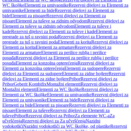
WC školjke
Elementi za umivaonike
Rezervni dijelovi za Elementi za
umivaonike
Elementi za bide
Rezervni dijelovi za Elementi za
bide
Elementi za pisoare
Rezervni dijelovi za Elementi za
pisoare
Elementi za tuševe sa zidnim odvodom
Rezervni dijelovi za
Elementi za tuševe sa zidnim odvodom
Elementi za tuševe i
kade
Rezervni dijelovi za Elementi za tuševe i kade
Elementi za
pregrade za tuš u ravnini poda
Rezervni dijelovi za Elementi za
pregrade za tuš u ravnini poda
Elementi za korita
Rezervni dijelovi za
Elementi za korita
Elementi za armature
Rezervni dijelovi za
Elementi za armature
Elementi za perilice rublja i perilice
posuđa
Rezervni dijelovi za Elementi za perilice rublja i perilice
posuđa
Elementi za konzolna opterećenja
Rezervni dijelovi za
Elementi za konzolna opterećenja
Elementi za sudopere
Rezervni
dijelovi za Elementi za sudopere
Elementi za zidne bojlere
Rezervni
dijelovi za Elementi za zidne bojlere
Pribor
Rezervni dijelovi za
Pribor
Geberit Kombifix
Montažni elementi
Rezervni dijelovi za
Montažni elementi
Elementi za WC školjke
Rezervni dijelovi za
Elementi za WC školjke
Elementi za umivaonike
Rezervni dijelovi za
Elementi za umivaonike
Elementi za bide
Rezervni dijelovi za
Elementi za bide
Elementi za pisoare
Rezervni dijelovi za Elementi za
pisoare
Elementi za tuševe
Rezervni dijelovi za Elementi za
tuševe
Pribor
Rezervni dijelovi za Pribor
Za elemente WC-a
Za
učvršćenja
Rezervni dijelovi za Za učvršćenja
Nazidni
vodokotlići
Nazidni vodokotlići za WC školjke, od plastike
Rezervni