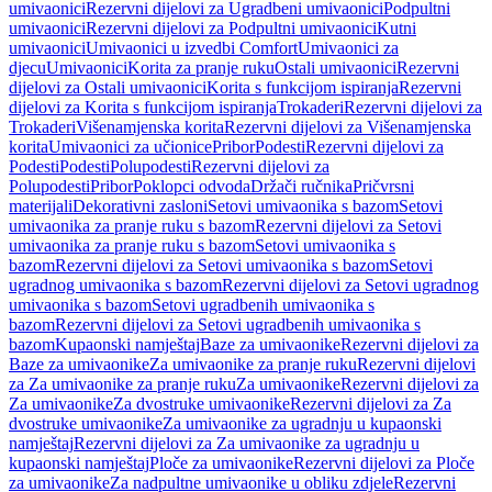
umivaonici
Rezervni dijelovi za Ugradbeni umivaonici
Podpultni
umivaonici
Rezervni dijelovi za Podpultni umivaonici
Kutni
umivaonici
Umivaonici u izvedbi Comfort
Umivaonici za
djecu
Umivaonici
Korita za pranje ruku
Ostali umivaonici
Rezervni
dijelovi za Ostali umivaonici
Korita s funkcijom ispiranja
Rezervni
dijelovi za Korita s funkcijom ispiranja
Trokaderi
Rezervni dijelovi za
Trokaderi
Višenamjenska korita
Rezervni dijelovi za Višenamjenska
korita
Umivaonici za učionice
Pribor
Podesti
Rezervni dijelovi za
Podesti
Podesti
Polupodesti
Rezervni dijelovi za
Polupodesti
Pribor
Poklopci odvoda
Držači ručnika
Pričvrsni
materijali
Dekorativni zasloni
Setovi umivaonika s bazom
Setovi
umivaonika za pranje ruku s bazom
Rezervni dijelovi za Setovi
umivaonika za pranje ruku s bazom
Setovi umivaonika s
bazom
Rezervni dijelovi za Setovi umivaonika s bazom
Setovi
ugradnog umivaonika s bazom
Rezervni dijelovi za Setovi ugradnog
umivaonika s bazom
Setovi ugradbenih umivaonika s
bazom
Rezervni dijelovi za Setovi ugradbenih umivaonika s
bazom
Kupaonski namještaj
Baze za umivaonike
Rezervni dijelovi za
Baze za umivaonike
Za umivaonike za pranje ruku
Rezervni dijelovi
za Za umivaonike za pranje ruku
Za umivaonike
Rezervni dijelovi za
Za umivaonike
Za dvostruke umivaonike
Rezervni dijelovi za Za
dvostruke umivaonike
Za umivaonike za ugradnju u kupaonski
namještaj
Rezervni dijelovi za Za umivaonike za ugradnju u
kupaonski namještaj
Ploče za umivaonike
Rezervni dijelovi za Ploče
za umivaonike
Za nadpultne umivaonike u obliku zdjele
Rezervni