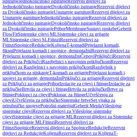
ispiranje
Jednokoličinsko ispiranje
Rezervni dijelovi za
Jednokoličinsko ispiranje
Dvokoličinsko ispiranje
Rezervni dijelovi
za Dvokoličinsko ispiranje
Unutarnje garniture
Rezervni dijelovi za
Unutarnje garniture
Jednokoličinsko ispiranje
Rezervni dijelovi za
Jednokoličinsko ispiranje
Dvokoličinsko ispiranje
Rezervni dijelovi
za Dvokoličinsko ispiranje
Pribor
Membrane
Sustavi opskrbe
Geberit
FlowFit
Sistemske cijevi ML
Sistemske cijevi za grijanje
ML
Sistemske cijevi SL
Fitinzi
Rezervni dijelovi za
Fitinzi
Spojnice
Redukcije
Koljena
T-komadi
Prijelazni komadi,
fiksni
Prijelazni komadi i spojnice, demontažni
Rezervni dijelovi za
Prijelazni komadi i spojnice, demontažni
Čepovi
Priključci
Rezervni
dijelovi za Priključci
Razdjelnici s navojnim priključkom
Rezervni
dijelovi za Razdjelnici s navojnim priključkom
Razdjelnik s
priključkom za stiskanje
T-komadi za grijanje
Prijelazni komadi i
spojevi za grijanje, demontažni
Priključci za grijanje
Rezervni dijelovi
za Priključci za grijanje
Pribor
Izolacije za cijevi i fitinge
Izolacije za
priključke
Brtvila za cijevi i fitinge
Brtvila za priključke
Brtve za
fitinge
Poklopci za cijevi
Poklopac za fitinge
Učvršćenja za
cijevi
Učvršćenja za priključke
Sistemske brtve
Set vijaka za
prirubničke spojeve
Potrošni materijal
Geberit Mepla
Višeslojne
sistemske cijevi
Rezervni dijelovi za Višeslojne sistemske
cijevi
Sistemske cijevi za grijanje ML
Rezervni dijelovi za Sistemske
cijevi za grijanje ML
Fitinzi
Rezervni dijelovi za
Fitinzi
Spojnice
Rezervni dijelovi za Spojnice
Redukcije
Rezervni
dijelovi za Redukcije
Koljena
Rezervni dijelovi za Koljena
T-