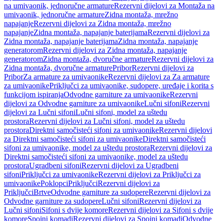
na umivaonik, jednoručne armature
Rezervni dijelovi za Montaža na
umivaonik, jednoručne armature
Zidna montaža, mrežno
napajanje
Rezervni dijelovi za Zidna montaža, mrežno
napajanje
Zidna montaža, napajanje baterijama
Rezervni dijelovi za
Zidna montaža, napajanje baterijama
Zidna montaža, napajanje
generatorom
Rezervni dijelovi za Zidna montaža, napajanje
generatorom
Zidna montaža, dvoručne armature
Rezervni dijelovi za
Zidna montaža, dvoručne armature
Pribor
Rezervni dijelovi za
Pribor
Za armature za umivaonike
Rezervni dijelovi za Za armature
za umivaonike
Priključci za umivaonike, sudopere, uređaje i korita s
funkcijom ispiranja
Odvodne garniture za umivaonike
Rezervni
dijelovi za Odvodne garniture za umivaonike
Lučni sifoni
Rezervni
dijelovi za Lučni sifoni
Lučni sifoni, model za uštedu
prostora
Rezervni dijelovi za Lučni sifoni, model za uštedu
prostora
Direktni samočisteći sifoni za umivaonike
Rezervni dijelovi
za Direktni samočisteći sifoni za umivaonike
Direktni samočisteći
sifoni za umivaonike, model za uštedu prostora
Rezervni dijelovi za
Direktni samočisteći sifoni za umivaonike, model za uštedu
prostora
Ugradbeni sifoni
Rezervni dijelovi za Ugradbeni
sifoni
Priključci za umivaonike
Rezervni dijelovi za Priključci za
umivaonike
Poklopci
Priključci
Rezervni dijelovi za
Priključci
Brtve
Odvodne garniture za sudopere
Rezervni dijelovi za
Odvodne garniture za sudopere
Lučni sifoni
Rezervni dijelovi za
Lučni sifoni
Sifoni s dvije komore
Rezervni dijelovi za Sifoni s dvije
komore
Spojni komadi
Rezervni dijelovi za Spojni komadi
Odvodne