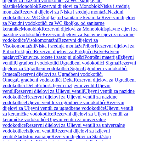
dijelovi za Nazidni vodokotlići za WC školjke, od
plastike
Monoblok
Rezervni dijelovi za Monoblok
Niska i srednja
montaža
Rezervni dijelovi za Niska i srednja montaža
Nazidni
vodokotlići za WC školjke, od sanitarne keramike
Rezervni dijelovi
za Nazidni vodokotlići za WC školjke, od sanitarne
keramike
Monoblok
Rezervni dijelovi za Monoblok
Isplavne cijevi za
nazidne vodokotliće
Rezervni dijelovi za Isplavne cijevi za nazidne
vodokotliće
Visokomontažni
Rezervni dijelovi za
Visokomontažni
Niska i srednja montaža
Pribor
Rezervni dijelovi za
Pribor
Priključci
Rezervni dijelovi za Priključci
Brtve
Brtveni
naglavci
Nazuvice, rozete i zastojni ulošci
Potrošni materijal
Izljevni
ventili
Ugradbeni vodokotlići
Ugradbeni vodokotlići Sigma
Rezervni
dijelovi za Ugradbeni vodokotlići Sigma
Ugradbeni vodokotlići
Omega
Rezervni dijelovi za Ugradbeni vodokotlići
Omega
Ugradbeni vodokotlići Delta
Rezervni dijelovi za Ugradbeni
vodokotlići Delta
Pribor
Uljevni i izljevni ventili
Uljevni
ventili
Rezervni dijelovi za Uljevni ventili
Uljevni ventili za nazidne
vodokotliće
Rezervni dijelovi za Uljevni ventili za nazidne
vodokotliće
Uljevni ventili za ugradbene vodokotliće
Rezervni
dijelovi za Uljevni ventili za ugradbene vodokotliće
Uljevni ventili
za keramičke vodokotliće
Rezervni dijelovi za Uljevni ventili za
keramičke vodokotliće
Uljevni ventili za univerzalne
vodokotlice
Rezervni dijelovi za Uljevni ventili za univerzalne
vodokotlice
Izljevni ventili
Rezervni dijelovi za Izljevni
ventili
Start/stop ispiranje
Rezervni dijelovi za Start/stop