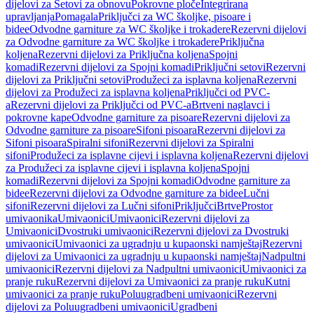
dijelovi za Setovi za obnovu
Pokrovne ploče
Integrirana
upravljanja
Pomagala
Priključci za WC školjke, pisoare i
bidee
Odvodne garniture za WC školjke i trokadere
Rezervni dijelovi
za Odvodne garniture za WC školjke i trokadere
Priključna
koljena
Rezervni dijelovi za Priključna koljena
Spojni
komadi
Rezervni dijelovi za Spojni komadi
Priključni setovi
Rezervni
dijelovi za Priključni setovi
Produžeci za isplavna koljena
Rezervni
dijelovi za Produžeci za isplavna koljena
Priključci od PVC-
a
Rezervni dijelovi za Priključci od PVC-a
Brtveni naglavci i
pokrovne kape
Odvodne garniture za pisoare
Rezervni dijelovi za
Odvodne garniture za pisoare
Sifoni pisoara
Rezervni dijelovi za
Sifoni pisoara
Spiralni sifoni
Rezervni dijelovi za Spiralni
sifoni
Produžeci za isplavne cijevi i isplavna koljena
Rezervni dijelovi
za Produžeci za isplavne cijevi i isplavna koljena
Spojni
komadi
Rezervni dijelovi za Spojni komadi
Odvodne garniture za
bidee
Rezervni dijelovi za Odvodne garniture za bidee
Lučni
sifoni
Rezervni dijelovi za Lučni sifoni
Priključci
Brtve
Prostor
umivaonika
Umivaonici
Umivaonici
Rezervni dijelovi za
Umivaonici
Dvostruki umivaonici
Rezervni dijelovi za Dvostruki
umivaonici
Umivaonici za ugradnju u kupaonski namještaj
Rezervni
dijelovi za Umivaonici za ugradnju u kupaonski namještaj
Nadpultni
umivaonici
Rezervni dijelovi za Nadpultni umivaonici
Umivaonici za
pranje ruku
Rezervni dijelovi za Umivaonici za pranje ruku
Kutni
umivaonici za pranje ruku
Poluugradbeni umivaonici
Rezervni
dijelovi za Poluugradbeni umivaonici
Ugradbeni