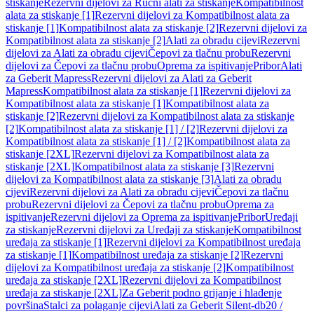
stiskanje
Rezervni dijelovi za Ručni alati za stiskanje
Kompatibilnost
alata za stiskanje [1]
Rezervni dijelovi za Kompatibilnost alata za
stiskanje [1]
Kompatibilnost alata za stiskanje [2]
Rezervni dijelovi za
Kompatibilnost alata za stiskanje [2]
Alati za obradu cijevi
Rezervni
dijelovi za Alati za obradu cijevi
Čepovi za tlačnu probu
Rezervni
dijelovi za Čepovi za tlačnu probu
Oprema za ispitivanje
Pribor
Alati
za Geberit Mapress
Rezervni dijelovi za Alati za Geberit
Mapress
Kompatibilnost alata za stiskanje [1]
Rezervni dijelovi za
Kompatibilnost alata za stiskanje [1]
Kompatibilnost alata za
stiskanje [2]
Rezervni dijelovi za Kompatibilnost alata za stiskanje
[2]
Kompatibilnost alata za stiskanje [1] / [2]
Rezervni dijelovi za
Kompatibilnost alata za stiskanje [1] / [2]
Kompatibilnost alata za
stiskanje [2XL]
Rezervni dijelovi za Kompatibilnost alata za
stiskanje [2XL]
Kompatibilnost alata za stiskanje [3]
Rezervni
dijelovi za Kompatibilnost alata za stiskanje [3]
Alati za obradu
cijevi
Rezervni dijelovi za Alati za obradu cijevi
Čepovi za tlačnu
probu
Rezervni dijelovi za Čepovi za tlačnu probu
Oprema za
ispitivanje
Rezervni dijelovi za Oprema za ispitivanje
Pribor
Uređaji
za stiskanje
Rezervni dijelovi za Uređaji za stiskanje
Kompatibilnost
uređaja za stiskanje [1]
Rezervni dijelovi za Kompatibilnost uređaja
za stiskanje [1]
Kompatibilnost uređaja za stiskanje [2]
Rezervni
dijelovi za Kompatibilnost uređaja za stiskanje [2]
Kompatibilnost
uređaja za stiskanje [2XL]
Rezervni dijelovi za Kompatibilnost
uređaja za stiskanje [2XL]
Za Geberit podno grijanje i hlađenje
površina
Stalci za polaganje cijevi
Alati za Geberit Silent-db20 /