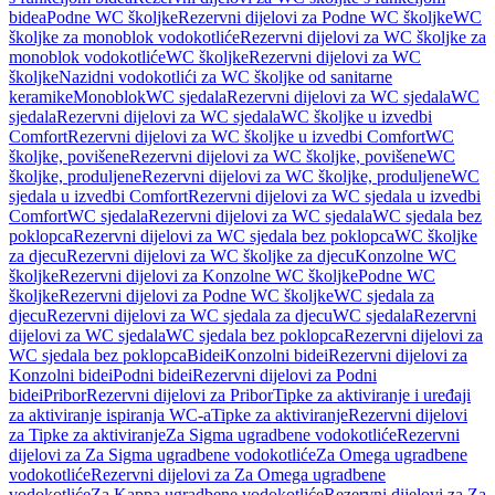
bidea
Podne WC školjke
Rezervni dijelovi za Podne WC školjke
WC
školjke za monoblok vodokotliće
Rezervni dijelovi za WC školjke za
monoblok vodokotliće
WC školjke
Rezervni dijelovi za WC
školjke
Nazidni vodokotlići za WC školjke od sanitarne
keramike
Monoblok
WC sjedala
Rezervni dijelovi za WC sjedala
WC
sjedala
Rezervni dijelovi za WC sjedala
WC školjke u izvedbi
Comfort
Rezervni dijelovi za WC školjke u izvedbi Comfort
WC
školjke, povišene
Rezervni dijelovi za WC školjke, povišene
WC
školjke, produljene
Rezervni dijelovi za WC školjke, produljene
WC
sjedala u izvedbi Comfort
Rezervni dijelovi za WC sjedala u izvedbi
Comfort
WC sjedala
Rezervni dijelovi za WC sjedala
WC sjedala bez
poklopca
Rezervni dijelovi za WC sjedala bez poklopca
WC školjke
za djecu
Rezervni dijelovi za WC školjke za djecu
Konzolne WC
školjke
Rezervni dijelovi za Konzolne WC školjke
Podne WC
školjke
Rezervni dijelovi za Podne WC školjke
WC sjedala za
djecu
Rezervni dijelovi za WC sjedala za djecu
WC sjedala
Rezervni
dijelovi za WC sjedala
WC sjedala bez poklopca
Rezervni dijelovi za
WC sjedala bez poklopca
Bidei
Konzolni bidei
Rezervni dijelovi za
Konzolni bidei
Podni bidei
Rezervni dijelovi za Podni
bidei
Pribor
Rezervni dijelovi za Pribor
Tipke za aktiviranje i uređaji
za aktiviranje ispiranja WC-a
Tipke za aktiviranje
Rezervni dijelovi
za Tipke za aktiviranje
Za Sigma ugradbene vodokotliće
Rezervni
dijelovi za Za Sigma ugradbene vodokotliće
Za Omega ugradbene
vodokotliće
Rezervni dijelovi za Za Omega ugradbene
vodokotliće
Za Kappa ugradbene vodokotliće
Rezervni dijelovi za Za