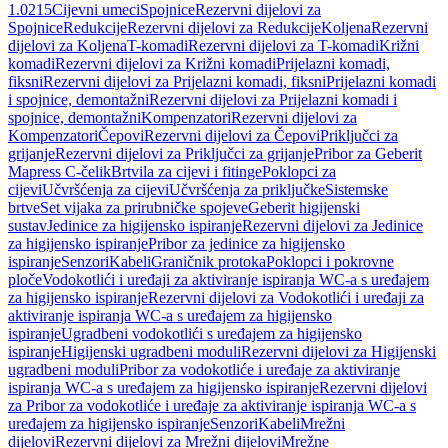
1.0215
Cijevni umeci
Spojnice
Rezervni dijelovi za
Spojnice
Redukcije
Rezervni dijelovi za Redukcije
Koljena
Rezervni
dijelovi za Koljena
T-komadi
Rezervni dijelovi za T-komadi
Križni
komadi
Rezervni dijelovi za Križni komadi
Prijelazni komadi,
fiksni
Rezervni dijelovi za Prijelazni komadi, fiksni
Prijelazni komadi
i spojnice, demontažni
Rezervni dijelovi za Prijelazni komadi i
spojnice, demontažni
Kompenzatori
Rezervni dijelovi za
Kompenzatori
Čepovi
Rezervni dijelovi za Čepovi
Priključci za
grijanje
Rezervni dijelovi za Priključci za grijanje
Pribor za Geberit
Mapress C-čelik
Brtvila za cijevi i fitinge
Poklopci za
cijevi
Učvršćenja za cijevi
Učvršćenja za priključke
Sistemske
brtve
Set vijaka za prirubničke spojeve
Geberit higijenski
sustav
Jedinice za higijensko ispiranje
Rezervni dijelovi za Jedinice
za higijensko ispiranje
Pribor za jedinice za higijensko
ispiranje
Senzori
Kabeli
Graničnik protoka
Poklopci i pokrovne
ploče
Vodokotlići i uređaji za aktiviranje ispiranja WC-a s uređajem
za higijensko ispiranje
Rezervni dijelovi za Vodokotlići i uređaji za
aktiviranje ispiranja WC-a s uređajem za higijensko
ispiranje
Ugradbeni vodokotlići s uređajem za higijensko
ispiranje
Higijenski ugradbeni moduli
Rezervni dijelovi za Higijenski
ugradbeni moduli
Pribor za vodokotliće i uređaje za aktiviranje
ispiranja WC-a s uređajem za higijensko ispiranje
Rezervni dijelovi
za Pribor za vodokotliće i uređaje za aktiviranje ispiranja WC-a s
uređajem za higijensko ispiranje
Senzori
Kabeli
Mrežni
dijelovi
Rezervni dijelovi za Mrežni dijelovi
Mrežne