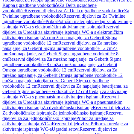
Kappa ugradbene vodokotliće
Za Delta ugradbene
vodokotliće
Rezervni dijelovi za Za Delta ugradbene vodokotliće
Za
Twinline ugradbene vodokotliće
Rezervni dijelovi za Za Twinline
ugradbene vodokotliće
Pribor
Potrošni materijali
Uređaji za aktiviranje
ispiranja WC-a s elektroničkim aktiviranjem ispiranja
Rezervni
dijelovi za Uređaji za aktiviranje ispiranja WC-a s elektroničkim
aktiviranjem ispiranja
Za mrežno napajanje, za Geberit Sigma
ugradbene vodokotliće 12 cm
Rezervni dijelovi za Za mrežno
napajanje, za Geberit Sigma ugradbene vodokotliće 12 cm
Za
mrežno napajanje, za Geberit Sigma ugradbene vodokotliće 8
cm
Rezervni dijelovi za Za mrežno napajanje, za Geberit Sigma
ugradbene vodokotliće 8 cm
Za mrežno napajanje, za Geberit
Omega ugradbene vodokotliće 12 cm
Rezervni dijelovi za Za
mrežno napajanje, za Geberit Omega ugradbene vodokotliće 12
cm
Za napajanje baterijama, za Geberit Sigma ugradbene
vodokotliće 12 cm
Rezervni dijelovi za Za napajanje baterijama, za
Geberit Sigma ugradbene vodokotliće 12 cm
Uređaji za aktiviranje
ispiranja WC-a s pneumatskim aktiviranjem ispiranja
Rezervni
dijelovi za Uređaji za aktiviranje ispiranja WC-a s pneumatskim
aktiviranjem ispiranja
Za dvokoličinsko ispiranje
Rezervni dijelovi za
Za dvokoličinsko ispiranje
Za jednokoličinsko ispiranje
Rezervni
dijelovi za Za jednokoličinsko ispiranje
Pribor za uređaje za
aktiviranje ispiranja WC-a
Rezervni dijelovi za Pribor za uređaje za
aktiviranje ispiranja WC-a
Ugradni setovi
Rezervni dijelovi za