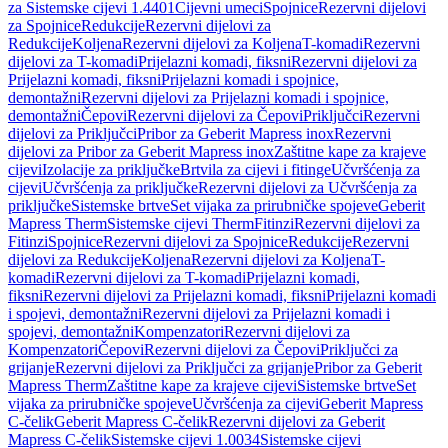
za Sistemske cijevi 1.4401
Cijevni umeci
Spojnice
Rezervni dijelovi
za Spojnice
Redukcije
Rezervni dijelovi za
Redukcije
Koljena
Rezervni dijelovi za Koljena
T-komadi
Rezervni
dijelovi za T-komadi
Prijelazni komadi, fiksni
Rezervni dijelovi za
Prijelazni komadi, fiksni
Prijelazni komadi i spojnice,
demontažni
Rezervni dijelovi za Prijelazni komadi i spojnice,
demontažni
Čepovi
Rezervni dijelovi za Čepovi
Priključci
Rezervni
dijelovi za Priključci
Pribor za Geberit Mapress inox
Rezervni
dijelovi za Pribor za Geberit Mapress inox
Zaštitne kape za krajeve
cijevi
Izolacije za priključke
Brtvila za cijevi i fitinge
Učvršćenja za
cijevi
Učvršćenja za priključke
Rezervni dijelovi za Učvršćenja za
priključke
Sistemske brtve
Set vijaka za prirubničke spojeve
Geberit
Mapress Therm
Sistemske cijevi Therm
Fitinzi
Rezervni dijelovi za
Fitinzi
Spojnice
Rezervni dijelovi za Spojnice
Redukcije
Rezervni
dijelovi za Redukcije
Koljena
Rezervni dijelovi za Koljena
T-
komadi
Rezervni dijelovi za T-komadi
Prijelazni komadi,
fiksni
Rezervni dijelovi za Prijelazni komadi, fiksni
Prijelazni komadi
i spojevi, demontažni
Rezervni dijelovi za Prijelazni komadi i
spojevi, demontažni
Kompenzatori
Rezervni dijelovi za
Kompenzatori
Čepovi
Rezervni dijelovi za Čepovi
Priključci za
grijanje
Rezervni dijelovi za Priključci za grijanje
Pribor za Geberit
Mapress Therm
Zaštitne kape za krajeve cijevi
Sistemske brtve
Set
vijaka za prirubničke spojeve
Učvršćenja za cijevi
Geberit Mapress
C-čelik
Geberit Mapress C-čelik
Rezervni dijelovi za Geberit
Mapress C-čelik
Sistemske cijevi 1.0034
Sistemske cijevi