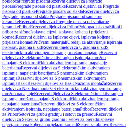
poklopca
Pregrade pisoara
Rezervni dijelovi za Pregrade
pisoara
Pregrade pisoara od plastike
Rezervni dijelovi za Pregrade
pisoara od plastike
Pregrade pisoara od stakla
Rezervni dijelovi za
Pregrade pisoara od stakla
Pregrade pisoara od sanitarne
keramike
Rezervni dijelovi za Pregrade pisoara od sanitarne
keramike
Pribor
Rezervni dijelovi za Pribor
Poklopac pisoara
Sifoni i
pribor za sifone
Isplavne cijevi, isplavna koljena i prijelazni
komadi
Rezervni dijelovi za Isplavne cijevi, isplavna koljena i
prijelazni komadi
Pričvrsni materijali
Uređaji za aktiviranje ispiranja
pisoara
Ugradnja u zid
Rezervni dijelovi za Ugradnja u zid
S
elektroničkim aktiviranjem ispiranja, mrežno napajanje
Rezervni
dijelovi za S elektroničkim aktiviranjem ispiranja, mrežno
napajanje
S elektroničkim aktiviranjem ispiranja, napajanje
baterijama
Rezervni dijelovi za S elektroničkim aktiviranjem
ispiranja, napajanje baterijama
S pneumatskim aktiviranjem
ispiranja
Rezervni dijelovi za S pneumatskim aktiviranjem
ispiranja
Basic
Rezervni dijelovi za Basic
Nazidna montaža
Rezervni
dijelovi za Nazidna montaža
S elektroničkim aktiviranjem ispiranja,
mrežno napajanje
Rezervni dijelovi za S elektroničkim aktiviranjem
ispiranja, mrežno napajanje
S elektroničkim aktiviranjem ispiranja,
napajanje baterijama
Rezervni dijelovi za S elektroničkim
aktiviranjem ispiranja, napajanje baterijama
Pribor
Rezervni dijelovi
za Pribor
Setovi za grubu gradnju i setovi za preradu
Rezervni
dijelovi za Setovi za grubu gradnju i setovi za preradu
Isplavne
cijevi, isplavna koljena i prijelazni komadi
Setovi za obnovu
Rezervni