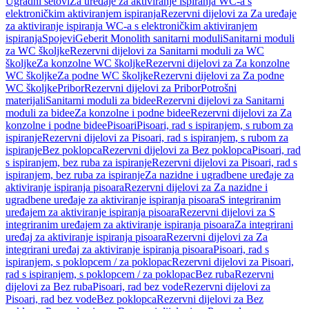
Ugradni setovi
Za uređaje za aktiviranje ispiranja WC-a s
elektroničkim aktiviranjem ispiranja
Rezervni dijelovi za Za uređaje
za aktiviranje ispiranja WC-a s elektroničkim aktiviranjem
ispiranja
Spojevi
Geberit Monolith sanitarni moduli
Sanitarni moduli
za WC školjke
Rezervni dijelovi za Sanitarni moduli za WC
školjke
Za konzolne WC školjke
Rezervni dijelovi za Za konzolne
WC školjke
Za podne WC školjke
Rezervni dijelovi za Za podne
WC školjke
Pribor
Rezervni dijelovi za Pribor
Potrošni
materijali
Sanitarni moduli za bidee
Rezervni dijelovi za Sanitarni
moduli za bidee
Za konzolne i podne bidee
Rezervni dijelovi za Za
konzolne i podne bidee
Pisoari
Pisoari, rad s ispiranjem, s rubom za
ispiranje
Rezervni dijelovi za Pisoari, rad s ispiranjem, s rubom za
ispiranje
Bez poklopca
Rezervni dijelovi za Bez poklopca
Pisoari, rad
s ispiranjem, bez ruba za ispiranje
Rezervni dijelovi za Pisoari, rad s
ispiranjem, bez ruba za ispiranje
Za nazidne i ugradbene uređaje za
aktiviranje ispiranja pisoara
Rezervni dijelovi za Za nazidne i
ugradbene uređaje za aktiviranje ispiranja pisoara
S integriranim
uređajem za aktiviranje ispiranja pisoara
Rezervni dijelovi za S
integriranim uređajem za aktiviranje ispiranja pisoara
Za integrirani
uređaj za aktiviranje ispiranja pisoara
Rezervni dijelovi za Za
integrirani uređaj za aktiviranje ispiranja pisoara
Pisoari, rad s
ispiranjem, s poklopcem / za poklopac
Rezervni dijelovi za Pisoari,
rad s ispiranjem, s poklopcem / za poklopac
Bez ruba
Rezervni
dijelovi za Bez ruba
Pisoari, rad bez vode
Rezervni dijelovi za
Pisoari, rad bez vode
Bez poklopca
Rezervni dijelovi za Bez