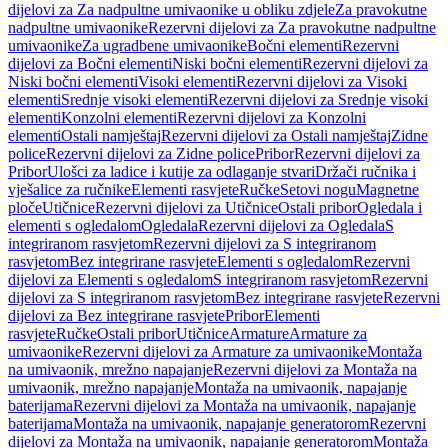
dijelovi za Za nadpultne umivaonike u obliku zdjele
Za pravokutne
nadpultne umivaonike
Rezervni dijelovi za Za pravokutne nadpultne
umivaonike
Za ugradbene umivaonike
Bočni elementi
Rezervni
dijelovi za Bočni elementi
Niski bočni elementi
Rezervni dijelovi za
Niski bočni elementi
Visoki elementi
Rezervni dijelovi za Visoki
elementi
Srednje visoki elementi
Rezervni dijelovi za Srednje visoki
elementi
Konzolni elementi
Rezervni dijelovi za Konzolni
elementi
Ostali namještaj
Rezervni dijelovi za Ostali namještaj
Zidne
police
Rezervni dijelovi za Zidne police
Pribor
Rezervni dijelovi za
Pribor
Ulošci za ladice i kutije za odlaganje stvari
Držači ručnika i
vješalice za ručnike
Elementi rasvjete
Ručke
Setovi nogu
Magnetne
ploče
Utičnice
Rezervni dijelovi za Utičnice
Ostali pribor
Ogledala i
elementi s ogledalom
Ogledala
Rezervni dijelovi za Ogledala
S
integriranom rasvjetom
Rezervni dijelovi za S integriranom
rasvjetom
Bez integrirane rasvjete
Elementi s ogledalom
Rezervni
dijelovi za Elementi s ogledalom
S integriranom rasvjetom
Rezervni
dijelovi za S integriranom rasvjetom
Bez integrirane rasvjete
Rezervni
dijelovi za Bez integrirane rasvjete
Pribor
Elementi
rasvjete
Ručke
Ostali pribor
Utičnice
Armature
Armature za
umivaonike
Rezervni dijelovi za Armature za umivaonike
Montaža
na umivaonik, mrežno napajanje
Rezervni dijelovi za Montaža na
umivaonik, mrežno napajanje
Montaža na umivaonik, napajanje
baterijama
Rezervni dijelovi za Montaža na umivaonik, napajanje
baterijama
Montaža na umivaonik, napajanje generatorom
Rezervni
dijelovi za Montaža na umivaonik, napajanje generatorom
Montaža