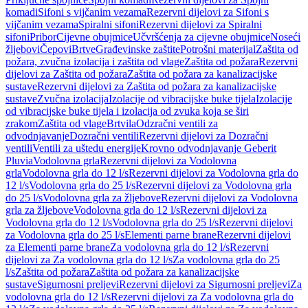
komadi
Sifoni s vijčanim vezama
Rezervni dijelovi za Sifoni s
vijčanim vezama
Spiralni sifoni
Rezervni dijelovi za Spiralni
sifoni
Pribor
Cijevne obujmice
Učvršćenja za cijevne obujmice
Noseći
žljebovi
Čepovi
Brtve
Građevinske zaštite
Potrošni materijal
Zaštita od
požara, zvučna izolacija i zaštita od vlage
Zaštita od požara
Rezervni
dijelovi za Zaštita od požara
Zaštita od požara za kanalizacijske
sustave
Rezervni dijelovi za Zaštita od požara za kanalizacijske
sustave
Zvučna izolacija
Izolacije od vibracijske buke tijela
Izolacije
od vibracijske buke tijela i izolacija od zvuka koja se širi
zrakom
Zaštita od vlage
Brtvila
Odzračni ventili za
odvodnjavanje
Dozračni ventili
Rezervni dijelovi za Dozračni
ventili
Ventili za uštedu energije
Krovno odvodnjavanje Geberit
Pluvia
Vodolovna grla
Rezervni dijelovi za Vodolovna
grla
Vodolovna grla do 12 l/s
Rezervni dijelovi za Vodolovna grla do
12 l/s
Vodolovna grla do 25 l/s
Rezervni dijelovi za Vodolovna grla
do 25 l/s
Vodolovna grla za žljebove
Rezervni dijelovi za Vodolovna
grla za žljebove
Vodolovna grla do 12 l/s
Rezervni dijelovi za
Vodolovna grla do 12 l/s
Vodolovna grla do 25 l/s
Rezervni dijelovi
za Vodolovna grla do 25 l/s
Elementi parne brane
Rezervni dijelovi
za Elementi parne brane
Za vodolovna grla do 12 l/s
Rezervni
dijelovi za Za vodolovna grla do 12 l/s
Za vodolovna grla do 25
l/s
Zaštita od požara
Zaštita od požara za kanalizacijske
sustave
Sigurnosni preljevi
Rezervni dijelovi za Sigurnosni preljevi
Za
vodolovna grla do 12 l/s
Rezervni dijelovi za Za vodolovna grla do