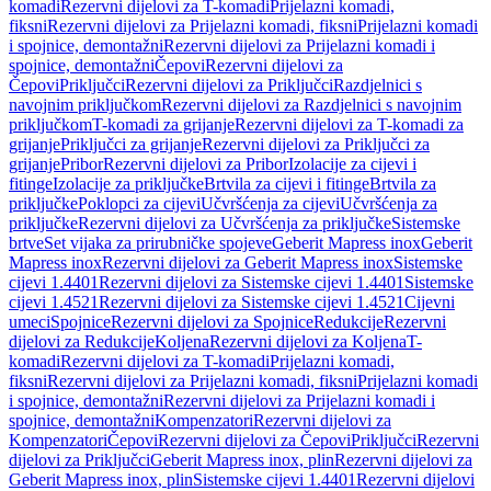
komadi
Rezervni dijelovi za T-komadi
Prijelazni komadi,
fiksni
Rezervni dijelovi za Prijelazni komadi, fiksni
Prijelazni komadi
i spojnice, demontažni
Rezervni dijelovi za Prijelazni komadi i
spojnice, demontažni
Čepovi
Rezervni dijelovi za
Čepovi
Priključci
Rezervni dijelovi za Priključci
Razdjelnici s
navojnim priključkom
Rezervni dijelovi za Razdjelnici s navojnim
priključkom
T-komadi za grijanje
Rezervni dijelovi za T-komadi za
grijanje
Priključci za grijanje
Rezervni dijelovi za Priključci za
grijanje
Pribor
Rezervni dijelovi za Pribor
Izolacije za cijevi i
fitinge
Izolacije za priključke
Brtvila za cijevi i fitinge
Brtvila za
priključke
Poklopci za cijevi
Učvršćenja za cijevi
Učvršćenja za
priključke
Rezervni dijelovi za Učvršćenja za priključke
Sistemske
brtve
Set vijaka za prirubničke spojeve
Geberit Mapress inox
Geberit
Mapress inox
Rezervni dijelovi za Geberit Mapress inox
Sistemske
cijevi 1.4401
Rezervni dijelovi za Sistemske cijevi 1.4401
Sistemske
cijevi 1.4521
Rezervni dijelovi za Sistemske cijevi 1.4521
Cijevni
umeci
Spojnice
Rezervni dijelovi za Spojnice
Redukcije
Rezervni
dijelovi za Redukcije
Koljena
Rezervni dijelovi za Koljena
T-
komadi
Rezervni dijelovi za T-komadi
Prijelazni komadi,
fiksni
Rezervni dijelovi za Prijelazni komadi, fiksni
Prijelazni komadi
i spojnice, demontažni
Rezervni dijelovi za Prijelazni komadi i
spojnice, demontažni
Kompenzatori
Rezervni dijelovi za
Kompenzatori
Čepovi
Rezervni dijelovi za Čepovi
Priključci
Rezervni
dijelovi za Priključci
Geberit Mapress inox, plin
Rezervni dijelovi za
Geberit Mapress inox, plin
Sistemske cijevi 1.4401
Rezervni dijelovi