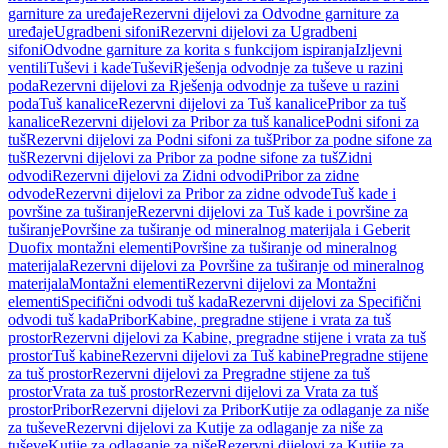
garniture za uređaje
Rezervni dijelovi za Odvodne garniture za
uređaje
Ugradbeni sifoni
Rezervni dijelovi za Ugradbeni
sifoni
Odvodne garniture za korita s funkcijom ispiranja
Izljevni
ventili
Tuševi i kade
Tuševi
Rješenja odvodnje za tuševe u razini
poda
Rezervni dijelovi za Rješenja odvodnje za tuševe u razini
poda
Tuš kanalice
Rezervni dijelovi za Tuš kanalice
Pribor za tuš
kanalice
Rezervni dijelovi za Pribor za tuš kanalice
Podni sifoni za
tuš
Rezervni dijelovi za Podni sifoni za tuš
Pribor za podne sifone za
tuš
Rezervni dijelovi za Pribor za podne sifone za tuš
Zidni
odvodi
Rezervni dijelovi za Zidni odvodi
Pribor za zidne
odvode
Rezervni dijelovi za Pribor za zidne odvode
Tuš kade i
površine za tuširanje
Rezervni dijelovi za Tuš kade i površine za
tuširanje
Površine za tuširanje od mineralnog materijala i Geberit
Duofix montažni elementi
Površine za tuširanje od mineralnog
materijala
Rezervni dijelovi za Površine za tuširanje od mineralnog
materijala
Montažni elementi
Rezervni dijelovi za Montažni
elementi
Specifični odvodi tuš kada
Rezervni dijelovi za Specifični
odvodi tuš kada
Pribor
Kabine, pregradne stijene i vrata za tuš
prostor
Rezervni dijelovi za Kabine, pregradne stijene i vrata za tuš
prostor
Tuš kabine
Rezervni dijelovi za Tuš kabine
Pregradne stijene
za tuš prostor
Rezervni dijelovi za Pregradne stijene za tuš
prostor
Vrata za tuš prostor
Rezervni dijelovi za Vrata za tuš
prostor
Pribor
Rezervni dijelovi za Pribor
Kutije za odlaganje za niše
za tuševe
Rezervni dijelovi za Kutije za odlaganje za niše za
tuševe
Kutije za odlaganje za niše
Rezervni dijelovi za Kutije za