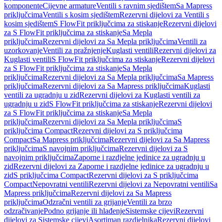
komponente
Cijevne armature
Ventili s ravnim sjedištem
Sa Mapress
priključcima
Ventili s kosim sjedištem
Rezervni dijelovi za Ventili s
kosim sjedištem
S FlowFit priključcima za stiskanje
Rezervni dijelovi
za S FlowFit priključcima za stiskanje
Sa Mepla
priključcima
Rezervni dijelovi za Sa Mepla priključcima
Ventili za
uzorkovanje
Ventili za pražnjenje
Kuglasti ventili
Rezervni dijelovi za
Kuglasti ventili
S FlowFit priključcima za stiskanje
Rezervni dijelovi
za S FlowFit priključcima za stiskanje
Sa Mepla
priključcima
Rezervni dijelovi za Sa Mepla priključcima
Sa Mapress
priključcima
Rezervni dijelovi za Sa Mapress priključcima
Kuglasti
ventili za ugradnju u zid
Rezervni dijelovi za Kuglasti ventili za
ugradnju u zid
S FlowFit priključcima za stiskanje
Rezervni dijelovi
za S FlowFit priključcima za stiskanje
Sa Mepla
priključcima
Rezervni dijelovi za Sa Mepla priključcima
S
priključcima Compact
Rezervni dijelovi za S priključcima
Compact
Sa Mapress priključcima
Rezervni dijelovi za Sa Mapress
priključcima
S navojnim priključcima
Rezervni dijelovi za S
navojnim priključcima
Zaporne i razdjelne jedinice za ugradnju u
zid
Rezervni dijelovi za Zaporne i razdjelne jedinice za ugradnju u
zid
S priključcima Compact
Rezervni dijelovi za S priključcima
Compact
Nepovratni ventili
Rezervni dijelovi za Nepovratni ventili
Sa
Mapress priključcima
Rezervni dijelovi za Sa Mapress
priključcima
Odzračni ventili za grijanje
Ventili za brzo
odzračivanje
Podno grijanje ili hlađenje
Sistemske cijevi
Rezervni
dijelovi za Sistemske cijevi
Asortiman razdjelnika
Rezervni dijelovi