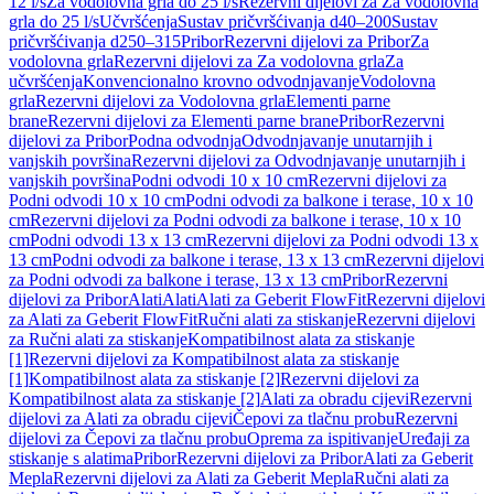
12 l/s
Za vodolovna grla do 25 l/s
Rezervni dijelovi za Za vodolovna
grla do 25 l/s
Učvršćenja
Sustav pričvršćivanja d40–200
Sustav
pričvršćivanja d250–315
Pribor
Rezervni dijelovi za Pribor
Za
vodolovna grla
Rezervni dijelovi za Za vodolovna grla
Za
učvršćenja
Konvencionalno krovno odvodnjavanje
Vodolovna
grla
Rezervni dijelovi za Vodolovna grla
Elementi parne
brane
Rezervni dijelovi za Elementi parne brane
Pribor
Rezervni
dijelovi za Pribor
Podna odvodnja
Odvodnjavanje unutarnjih i
vanjskih površina
Rezervni dijelovi za Odvodnjavanje unutarnjih i
vanjskih površina
Podni odvodi 10 x 10 cm
Rezervni dijelovi za
Podni odvodi 10 x 10 cm
Podni odvodi za balkone i terase, 10 x 10
cm
Rezervni dijelovi za Podni odvodi za balkone i terase, 10 x 10
cm
Podni odvodi 13 x 13 cm
Rezervni dijelovi za Podni odvodi 13 x
13 cm
Podni odvodi za balkone i terase, 13 x 13 cm
Rezervni dijelovi
za Podni odvodi za balkone i terase, 13 x 13 cm
Pribor
Rezervni
dijelovi za Pribor
Alati
Alati
Alati za Geberit FlowFit
Rezervni dijelovi
za Alati za Geberit FlowFit
Ručni alati za stiskanje
Rezervni dijelovi
za Ručni alati za stiskanje
Kompatibilnost alata za stiskanje
[1]
Rezervni dijelovi za Kompatibilnost alata za stiskanje
[1]
Kompatibilnost alata za stiskanje [2]
Rezervni dijelovi za
Kompatibilnost alata za stiskanje [2]
Alati za obradu cijevi
Rezervni
dijelovi za Alati za obradu cijevi
Čepovi za tlačnu probu
Rezervni
dijelovi za Čepovi za tlačnu probu
Oprema za ispitivanje
Uređaji za
stiskanje s alatima
Pribor
Rezervni dijelovi za Pribor
Alati za Geberit
Mepla
Rezervni dijelovi za Alati za Geberit Mepla
Ručni alati za