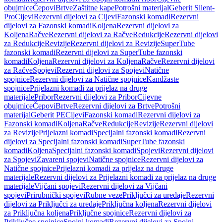
obujmice
Čepovi
Brtve
Zaštitne kape
Potrošni materijal
Geberit Silent-
Pro
Cijevi
Rezervni dijelovi za Cijevi
Fazonski komadi
Rezervni
dijelovi za Fazonski komadi
Koljena
Rezervni dijelovi za
Koljena
Račve
Rezervni dijelovi za Račve
Redukcije
Rezervni dijelovi
za Redukcije
Revizije
Rezervni dijelovi za Revizije
SuperTube
fazonski komadi
Rezervni dijelovi za SuperTube fazonski
komadi
Koljena
Rezervni dijelovi za Koljena
Račve
Rezervni dijelovi
za Račve
Spojevi
Rezervni dijelovi za Spojevi
Natične
spojnice
Rezervni dijelovi za Natične spojnice
Kandžaste
spojnice
Prijelazni komadi za prijelaz na druge
materijale
Pribor
Rezervni dijelovi za Pribor
Cijevne
obujmice
Čepovi
Brtve
Rezervni dijelovi za Brtve
Potrošni
materijal
Geberit PE
Cijevi
Fazonski komadi
Rezervni dijelovi za
Fazonski komadi
Koljena
Račve
Redukcije
Revizije
Rezervni dijelovi
za Revizije
Prijelazni komadi
Specijalni fazonski komadi
Rezervni
dijelovi za Specijalni fazonski komadi
SuperTube fazonski
komadi
Koljena
Specijalni fazonski komadi
Spojevi
Rezervni dijelovi
za Spojevi
Zavareni spojevi
Natične spojnice
Rezervni dijelovi za
Natične spojnice
Prijelazni komadi za prijelaz na druge
materijale
Rezervni dijelovi za Prijelazni komadi za prijelaz na druge
materijale
Vijčani spojevi
Rezervni dijelovi za Vijčani
spojevi
Prirubnički spojevi
Rubne veze
Priključci za uređaje
Rezervni
dijelovi za Priključci za uređaje
Priključna koljena
Rezervni dijelovi
za Priključna koljena
Priključne spojnice
Rezervni dijelovi za
Priključne spojnice
Spojni komadi
Rezervni dijelovi za Spojni