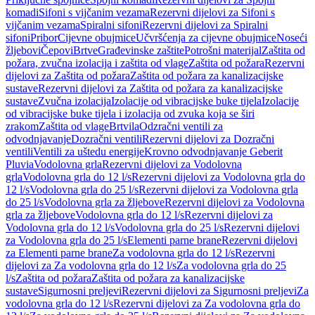
komadi
Sifoni s vijčanim vezama
Rezervni dijelovi za Sifoni s
vijčanim vezama
Spiralni sifoni
Rezervni dijelovi za Spiralni
sifoni
Pribor
Cijevne obujmice
Učvršćenja za cijevne obujmice
Noseći
žljebovi
Čepovi
Brtve
Građevinske zaštite
Potrošni materijal
Zaštita od
požara, zvučna izolacija i zaštita od vlage
Zaštita od požara
Rezervni
dijelovi za Zaštita od požara
Zaštita od požara za kanalizacijske
sustave
Rezervni dijelovi za Zaštita od požara za kanalizacijske
sustave
Zvučna izolacija
Izolacije od vibracijske buke tijela
Izolacije
od vibracijske buke tijela i izolacija od zvuka koja se širi
zrakom
Zaštita od vlage
Brtvila
Odzračni ventili za
odvodnjavanje
Dozračni ventili
Rezervni dijelovi za Dozračni
ventili
Ventili za uštedu energije
Krovno odvodnjavanje Geberit
Pluvia
Vodolovna grla
Rezervni dijelovi za Vodolovna
grla
Vodolovna grla do 12 l/s
Rezervni dijelovi za Vodolovna grla do
12 l/s
Vodolovna grla do 25 l/s
Rezervni dijelovi za Vodolovna grla
do 25 l/s
Vodolovna grla za žljebove
Rezervni dijelovi za Vodolovna
grla za žljebove
Vodolovna grla do 12 l/s
Rezervni dijelovi za
Vodolovna grla do 12 l/s
Vodolovna grla do 25 l/s
Rezervni dijelovi
za Vodolovna grla do 25 l/s
Elementi parne brane
Rezervni dijelovi
za Elementi parne brane
Za vodolovna grla do 12 l/s
Rezervni
dijelovi za Za vodolovna grla do 12 l/s
Za vodolovna grla do 25
l/s
Zaštita od požara
Zaštita od požara za kanalizacijske
sustave
Sigurnosni preljevi
Rezervni dijelovi za Sigurnosni preljevi
Za
vodolovna grla do 12 l/s
Rezervni dijelovi za Za vodolovna grla do