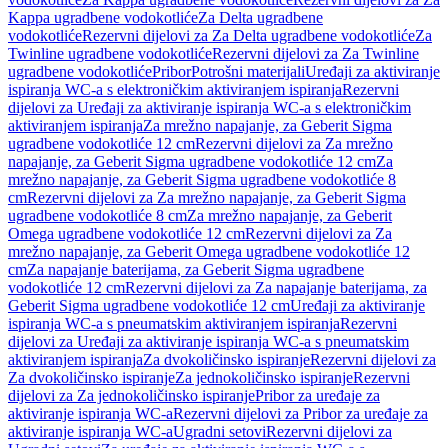
Kappa ugradbene vodokotliće
Za Delta ugradbene
vodokotliće
Rezervni dijelovi za Za Delta ugradbene vodokotliće
Za
Twinline ugradbene vodokotliće
Rezervni dijelovi za Za Twinline
ugradbene vodokotliće
Pribor
Potrošni materijali
Uređaji za aktiviranje
ispiranja WC-a s elektroničkim aktiviranjem ispiranja
Rezervni
dijelovi za Uređaji za aktiviranje ispiranja WC-a s elektroničkim
aktiviranjem ispiranja
Za mrežno napajanje, za Geberit Sigma
ugradbene vodokotliće 12 cm
Rezervni dijelovi za Za mrežno
napajanje, za Geberit Sigma ugradbene vodokotliće 12 cm
Za
mrežno napajanje, za Geberit Sigma ugradbene vodokotliće 8
cm
Rezervni dijelovi za Za mrežno napajanje, za Geberit Sigma
ugradbene vodokotliće 8 cm
Za mrežno napajanje, za Geberit
Omega ugradbene vodokotliće 12 cm
Rezervni dijelovi za Za
mrežno napajanje, za Geberit Omega ugradbene vodokotliće 12
cm
Za napajanje baterijama, za Geberit Sigma ugradbene
vodokotliće 12 cm
Rezervni dijelovi za Za napajanje baterijama, za
Geberit Sigma ugradbene vodokotliće 12 cm
Uređaji za aktiviranje
ispiranja WC-a s pneumatskim aktiviranjem ispiranja
Rezervni
dijelovi za Uređaji za aktiviranje ispiranja WC-a s pneumatskim
aktiviranjem ispiranja
Za dvokoličinsko ispiranje
Rezervni dijelovi za
Za dvokoličinsko ispiranje
Za jednokoličinsko ispiranje
Rezervni
dijelovi za Za jednokoličinsko ispiranje
Pribor za uređaje za
aktiviranje ispiranja WC-a
Rezervni dijelovi za Pribor za uređaje za
aktiviranje ispiranja WC-a
Ugradni setovi
Rezervni dijelovi za