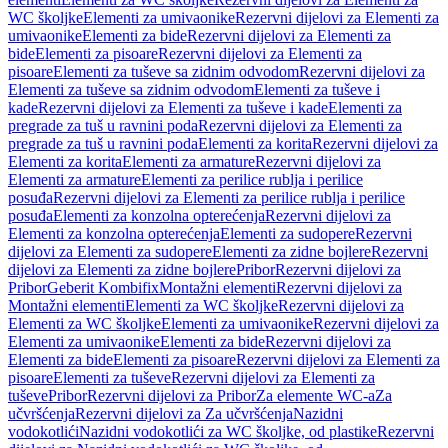
WC školjke
Elementi za umivaonike
Rezervni dijelovi za Elementi za
umivaonike
Elementi za bide
Rezervni dijelovi za Elementi za
bide
Elementi za pisoare
Rezervni dijelovi za Elementi za
pisoare
Elementi za tuševe sa zidnim odvodom
Rezervni dijelovi za
Elementi za tuševe sa zidnim odvodom
Elementi za tuševe i
kade
Rezervni dijelovi za Elementi za tuševe i kade
Elementi za
pregrade za tuš u ravnini poda
Rezervni dijelovi za Elementi za
pregrade za tuš u ravnini poda
Elementi za korita
Rezervni dijelovi za
Elementi za korita
Elementi za armature
Rezervni dijelovi za
Elementi za armature
Elementi za perilice rublja i perilice
posuđa
Rezervni dijelovi za Elementi za perilice rublja i perilice
posuđa
Elementi za konzolna opterećenja
Rezervni dijelovi za
Elementi za konzolna opterećenja
Elementi za sudopere
Rezervni
dijelovi za Elementi za sudopere
Elementi za zidne bojlere
Rezervni
dijelovi za Elementi za zidne bojlere
Pribor
Rezervni dijelovi za
Pribor
Geberit Kombifix
Montažni elementi
Rezervni dijelovi za
Montažni elementi
Elementi za WC školjke
Rezervni dijelovi za
Elementi za WC školjke
Elementi za umivaonike
Rezervni dijelovi za
Elementi za umivaonike
Elementi za bide
Rezervni dijelovi za
Elementi za bide
Elementi za pisoare
Rezervni dijelovi za Elementi za
pisoare
Elementi za tuševe
Rezervni dijelovi za Elementi za
tuševe
Pribor
Rezervni dijelovi za Pribor
Za elemente WC-a
Za
učvršćenja
Rezervni dijelovi za Za učvršćenja
Nazidni
vodokotlići
Nazidni vodokotlići za WC školjke, od plastike
Rezervni