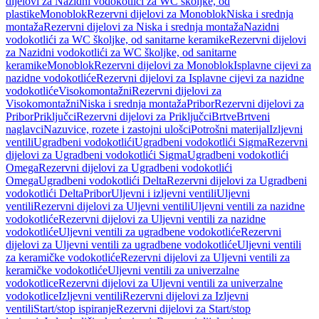
dijelovi za Nazidni vodokotlići za WC školjke, od
plastike
Monoblok
Rezervni dijelovi za Monoblok
Niska i srednja
montaža
Rezervni dijelovi za Niska i srednja montaža
Nazidni
vodokotlići za WC školjke, od sanitarne keramike
Rezervni dijelovi
za Nazidni vodokotlići za WC školjke, od sanitarne
keramike
Monoblok
Rezervni dijelovi za Monoblok
Isplavne cijevi za
nazidne vodokotliće
Rezervni dijelovi za Isplavne cijevi za nazidne
vodokotliće
Visokomontažni
Rezervni dijelovi za
Visokomontažni
Niska i srednja montaža
Pribor
Rezervni dijelovi za
Pribor
Priključci
Rezervni dijelovi za Priključci
Brtve
Brtveni
naglavci
Nazuvice, rozete i zastojni ulošci
Potrošni materijal
Izljevni
ventili
Ugradbeni vodokotlići
Ugradbeni vodokotlići Sigma
Rezervni
dijelovi za Ugradbeni vodokotlići Sigma
Ugradbeni vodokotlići
Omega
Rezervni dijelovi za Ugradbeni vodokotlići
Omega
Ugradbeni vodokotlići Delta
Rezervni dijelovi za Ugradbeni
vodokotlići Delta
Pribor
Uljevni i izljevni ventili
Uljevni
ventili
Rezervni dijelovi za Uljevni ventili
Uljevni ventili za nazidne
vodokotliće
Rezervni dijelovi za Uljevni ventili za nazidne
vodokotliće
Uljevni ventili za ugradbene vodokotliće
Rezervni
dijelovi za Uljevni ventili za ugradbene vodokotliće
Uljevni ventili
za keramičke vodokotliće
Rezervni dijelovi za Uljevni ventili za
keramičke vodokotliće
Uljevni ventili za univerzalne
vodokotlice
Rezervni dijelovi za Uljevni ventili za univerzalne
vodokotlice
Izljevni ventili
Rezervni dijelovi za Izljevni
ventili
Start/stop ispiranje
Rezervni dijelovi za Start/stop