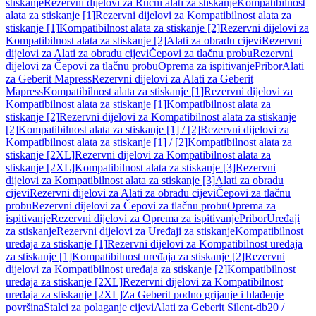
stiskanje
Rezervni dijelovi za Ručni alati za stiskanje
Kompatibilnost
alata za stiskanje [1]
Rezervni dijelovi za Kompatibilnost alata za
stiskanje [1]
Kompatibilnost alata za stiskanje [2]
Rezervni dijelovi za
Kompatibilnost alata za stiskanje [2]
Alati za obradu cijevi
Rezervni
dijelovi za Alati za obradu cijevi
Čepovi za tlačnu probu
Rezervni
dijelovi za Čepovi za tlačnu probu
Oprema za ispitivanje
Pribor
Alati
za Geberit Mapress
Rezervni dijelovi za Alati za Geberit
Mapress
Kompatibilnost alata za stiskanje [1]
Rezervni dijelovi za
Kompatibilnost alata za stiskanje [1]
Kompatibilnost alata za
stiskanje [2]
Rezervni dijelovi za Kompatibilnost alata za stiskanje
[2]
Kompatibilnost alata za stiskanje [1] / [2]
Rezervni dijelovi za
Kompatibilnost alata za stiskanje [1] / [2]
Kompatibilnost alata za
stiskanje [2XL]
Rezervni dijelovi za Kompatibilnost alata za
stiskanje [2XL]
Kompatibilnost alata za stiskanje [3]
Rezervni
dijelovi za Kompatibilnost alata za stiskanje [3]
Alati za obradu
cijevi
Rezervni dijelovi za Alati za obradu cijevi
Čepovi za tlačnu
probu
Rezervni dijelovi za Čepovi za tlačnu probu
Oprema za
ispitivanje
Rezervni dijelovi za Oprema za ispitivanje
Pribor
Uređaji
za stiskanje
Rezervni dijelovi za Uređaji za stiskanje
Kompatibilnost
uređaja za stiskanje [1]
Rezervni dijelovi za Kompatibilnost uređaja
za stiskanje [1]
Kompatibilnost uređaja za stiskanje [2]
Rezervni
dijelovi za Kompatibilnost uređaja za stiskanje [2]
Kompatibilnost
uređaja za stiskanje [2XL]
Rezervni dijelovi za Kompatibilnost
uređaja za stiskanje [2XL]
Za Geberit podno grijanje i hlađenje
površina
Stalci za polaganje cijevi
Alati za Geberit Silent-db20 /