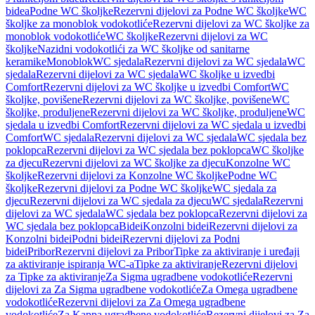
bidea
Podne WC školjke
Rezervni dijelovi za Podne WC školjke
WC
školjke za monoblok vodokotliće
Rezervni dijelovi za WC školjke za
monoblok vodokotliće
WC školjke
Rezervni dijelovi za WC
školjke
Nazidni vodokotlići za WC školjke od sanitarne
keramike
Monoblok
WC sjedala
Rezervni dijelovi za WC sjedala
WC
sjedala
Rezervni dijelovi za WC sjedala
WC školjke u izvedbi
Comfort
Rezervni dijelovi za WC školjke u izvedbi Comfort
WC
školjke, povišene
Rezervni dijelovi za WC školjke, povišene
WC
školjke, produljene
Rezervni dijelovi za WC školjke, produljene
WC
sjedala u izvedbi Comfort
Rezervni dijelovi za WC sjedala u izvedbi
Comfort
WC sjedala
Rezervni dijelovi za WC sjedala
WC sjedala bez
poklopca
Rezervni dijelovi za WC sjedala bez poklopca
WC školjke
za djecu
Rezervni dijelovi za WC školjke za djecu
Konzolne WC
školjke
Rezervni dijelovi za Konzolne WC školjke
Podne WC
školjke
Rezervni dijelovi za Podne WC školjke
WC sjedala za
djecu
Rezervni dijelovi za WC sjedala za djecu
WC sjedala
Rezervni
dijelovi za WC sjedala
WC sjedala bez poklopca
Rezervni dijelovi za
WC sjedala bez poklopca
Bidei
Konzolni bidei
Rezervni dijelovi za
Konzolni bidei
Podni bidei
Rezervni dijelovi za Podni
bidei
Pribor
Rezervni dijelovi za Pribor
Tipke za aktiviranje i uređaji
za aktiviranje ispiranja WC-a
Tipke za aktiviranje
Rezervni dijelovi
za Tipke za aktiviranje
Za Sigma ugradbene vodokotliće
Rezervni
dijelovi za Za Sigma ugradbene vodokotliće
Za Omega ugradbene
vodokotliće
Rezervni dijelovi za Za Omega ugradbene
vodokotliće
Za Kappa ugradbene vodokotliće
Rezervni dijelovi za Za