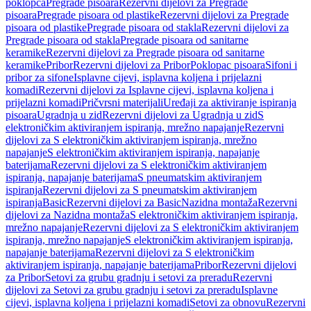
poklopca
Pregrade pisoara
Rezervni dijelovi za Pregrade
pisoara
Pregrade pisoara od plastike
Rezervni dijelovi za Pregrade
pisoara od plastike
Pregrade pisoara od stakla
Rezervni dijelovi za
Pregrade pisoara od stakla
Pregrade pisoara od sanitarne
keramike
Rezervni dijelovi za Pregrade pisoara od sanitarne
keramike
Pribor
Rezervni dijelovi za Pribor
Poklopac pisoara
Sifoni i
pribor za sifone
Isplavne cijevi, isplavna koljena i prijelazni
komadi
Rezervni dijelovi za Isplavne cijevi, isplavna koljena i
prijelazni komadi
Pričvrsni materijali
Uređaji za aktiviranje ispiranja
pisoara
Ugradnja u zid
Rezervni dijelovi za Ugradnja u zid
S
elektroničkim aktiviranjem ispiranja, mrežno napajanje
Rezervni
dijelovi za S elektroničkim aktiviranjem ispiranja, mrežno
napajanje
S elektroničkim aktiviranjem ispiranja, napajanje
baterijama
Rezervni dijelovi za S elektroničkim aktiviranjem
ispiranja, napajanje baterijama
S pneumatskim aktiviranjem
ispiranja
Rezervni dijelovi za S pneumatskim aktiviranjem
ispiranja
Basic
Rezervni dijelovi za Basic
Nazidna montaža
Rezervni
dijelovi za Nazidna montaža
S elektroničkim aktiviranjem ispiranja,
mrežno napajanje
Rezervni dijelovi za S elektroničkim aktiviranjem
ispiranja, mrežno napajanje
S elektroničkim aktiviranjem ispiranja,
napajanje baterijama
Rezervni dijelovi za S elektroničkim
aktiviranjem ispiranja, napajanje baterijama
Pribor
Rezervni dijelovi
za Pribor
Setovi za grubu gradnju i setovi za preradu
Rezervni
dijelovi za Setovi za grubu gradnju i setovi za preradu
Isplavne
cijevi, isplavna koljena i prijelazni komadi
Setovi za obnovu
Rezervni