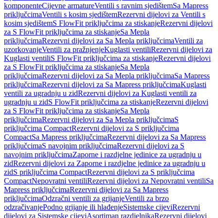
komponente
Cijevne armature
Ventili s ravnim sjedištem
Sa Mapress
priključcima
Ventili s kosim sjedištem
Rezervni dijelovi za Ventili s
kosim sjedištem
S FlowFit priključcima za stiskanje
Rezervni dijelovi
za S FlowFit priključcima za stiskanje
Sa Mepla
priključcima
Rezervni dijelovi za Sa Mepla priključcima
Ventili za
uzorkovanje
Ventili za pražnjenje
Kuglasti ventili
Rezervni dijelovi za
Kuglasti ventili
S FlowFit priključcima za stiskanje
Rezervni dijelovi
za S FlowFit priključcima za stiskanje
Sa Mepla
priključcima
Rezervni dijelovi za Sa Mepla priključcima
Sa Mapress
priključcima
Rezervni dijelovi za Sa Mapress priključcima
Kuglasti
ventili za ugradnju u zid
Rezervni dijelovi za Kuglasti ventili za
ugradnju u zid
S FlowFit priključcima za stiskanje
Rezervni dijelovi
za S FlowFit priključcima za stiskanje
Sa Mepla
priključcima
Rezervni dijelovi za Sa Mepla priključcima
S
priključcima Compact
Rezervni dijelovi za S priključcima
Compact
Sa Mapress priključcima
Rezervni dijelovi za Sa Mapress
priključcima
S navojnim priključcima
Rezervni dijelovi za S
navojnim priključcima
Zaporne i razdjelne jedinice za ugradnju u
zid
Rezervni dijelovi za Zaporne i razdjelne jedinice za ugradnju u
zid
S priključcima Compact
Rezervni dijelovi za S priključcima
Compact
Nepovratni ventili
Rezervni dijelovi za Nepovratni ventili
Sa
Mapress priključcima
Rezervni dijelovi za Sa Mapress
priključcima
Odzračni ventili za grijanje
Ventili za brzo
odzračivanje
Podno grijanje ili hlađenje
Sistemske cijevi
Rezervni
dijelovi za Sistemske cijevi
Asortiman razdjelnika
Rezervni dijelovi