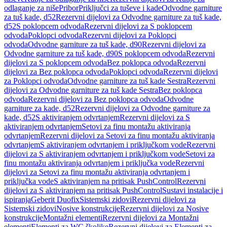
odlaganje za niše
Pribor
Priključci za tuševe i kade
Odvodne garniture
za tuš kade, d52
Rezervni dijelovi za Odvodne garniture za tuš kade,
d52
S poklopcem odvoda
Rezervni dijelovi za S poklopcem
odvoda
Poklopci odvoda
Rezervni dijelovi za Poklopci
odvoda
Odvodne garniture za tuš kade, d90
Rezervni dijelovi za
Odvodne garniture za tuš kade, d90
S poklopcem odvoda
Rezervni
dijelovi za S poklopcem odvoda
Bez poklopca odvoda
Rezervni
dijelovi za Bez poklopca odvoda
Poklopci odvoda
Rezervni dijelovi
za Poklopci odvoda
Odvodne garniture za tuš kade Sestra
Rezervni
dijelovi za Odvodne garniture za tuš kade Sestra
Bez poklopca
odvoda
Rezervni dijelovi za Bez poklopca odvoda
Odvodne
garniture za kade, d52
Rezervni dijelovi za Odvodne garniture za
kade, d52
S aktiviranjem odvrtanjem
Rezervni dijelovi za S
aktiviranjem odvrtanjem
Setovi za finu montažu aktiviranja
odvrtanjem
Rezervni dijelovi za Setovi za finu montažu aktiviranja
odvrtanjem
S aktiviranjem odvrtanjem i priključkom vode
Rezervni
dijelovi za S aktiviranjem odvrtanjem i priključkom vode
Setovi za
finu montažu aktiviranja odvrtanjem i priključka vode
Rezervni
dijelovi za Setovi za finu montažu aktiviranja odvrtanjem i
priključka vode
S aktiviranjem na pritisak PushControl
Rezervni
dijelovi za S aktiviranjem na pritisak PushControl
Sustavi instalacije i
ispiranja
Geberit Duofix
Sistemski zidovi
Rezervni dijelovi za
Sistemski zidovi
Nosive konstrukcije
Rezervni dijelovi za Nosive
konstrukcije
Montažni elementi
Rezervni dijelovi za Montažni
elementi
Elementi za WC školjke
Rezervni dijelovi za Elementi za