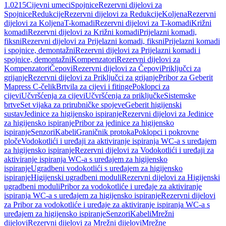
1.0215
Cijevni umeci
Spojnice
Rezervni dijelovi za
Spojnice
Redukcije
Rezervni dijelovi za Redukcije
Koljena
Rezervni
dijelovi za Koljena
T-komadi
Rezervni dijelovi za T-komadi
Križni
komadi
Rezervni dijelovi za Križni komadi
Prijelazni komadi,
fiksni
Rezervni dijelovi za Prijelazni komadi, fiksni
Prijelazni komadi
i spojnice, demontažni
Rezervni dijelovi za Prijelazni komadi i
spojnice, demontažni
Kompenzatori
Rezervni dijelovi za
Kompenzatori
Čepovi
Rezervni dijelovi za Čepovi
Priključci za
grijanje
Rezervni dijelovi za Priključci za grijanje
Pribor za Geberit
Mapress C-čelik
Brtvila za cijevi i fitinge
Poklopci za
cijevi
Učvršćenja za cijevi
Učvršćenja za priključke
Sistemske
brtve
Set vijaka za prirubničke spojeve
Geberit higijenski
sustav
Jedinice za higijensko ispiranje
Rezervni dijelovi za Jedinice
za higijensko ispiranje
Pribor za jedinice za higijensko
ispiranje
Senzori
Kabeli
Graničnik protoka
Poklopci i pokrovne
ploče
Vodokotlići i uređaji za aktiviranje ispiranja WC-a s uređajem
za higijensko ispiranje
Rezervni dijelovi za Vodokotlići i uređaji za
aktiviranje ispiranja WC-a s uređajem za higijensko
ispiranje
Ugradbeni vodokotlići s uređajem za higijensko
ispiranje
Higijenski ugradbeni moduli
Rezervni dijelovi za Higijenski
ugradbeni moduli
Pribor za vodokotliće i uređaje za aktiviranje
ispiranja WC-a s uređajem za higijensko ispiranje
Rezervni dijelovi
za Pribor za vodokotliće i uređaje za aktiviranje ispiranja WC-a s
uređajem za higijensko ispiranje
Senzori
Kabeli
Mrežni
dijelovi
Rezervni dijelovi za Mrežni dijelovi
Mrežne