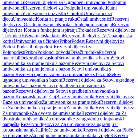
umivaonici
Rezervni dijelovi za Ugradbeni umivaonici
Podpultni
umivaonici
Rezervni dijelovi za Podpultni umivaonici
Kutni
umivaonici
Umivaonici u izvedbi Comfort
Umivaonici za
djecu
Umivaonici
Korita za pranje ruku
Ostali umivaonici
Rezervni
dijelovi za Ostali umivaonici
Korita s funkcijom ispiranja
Rezervni
dijelovi za Korita s funkcijom ispiranja
Trokaderi
Rezervni dijelovi za
Trokaderi
Višenamjenska korita
Rezervni dijelovi za Višenamjenska
korita
Umivaonici za učionice
Pribor
Podesti
Rezervni dijelovi za
Podesti
Podesti
Polupodesti
Rezervni dijelovi za
Polupodesti
Pribor
Poklopci odvoda
Držači ručnika
Pričvrsni
materijali
Dekorativni zasloni
Setovi umivaonika s bazom
Setovi
umivaonika za pranje ruku s bazom
Rezervni dijelovi za Setovi
umivaonika za pranje ruku s bazom
Setovi umivaonika s
bazom
Rezervni dijelovi za Setovi umivaonika s bazom
Setovi
ugradnog umivaonika s bazom
Rezervni dijelovi za Setovi ugradnog
umivaonika s bazom
Setovi ugradbenih umivaonika s
bazom
Rezervni dijelovi za Setovi ugradbenih umivaonika s
bazom
Kupaonski namještaj
Baze za umivaonike
Rezervni dijelovi za
Baze za umivaonike
Za umivaonike za pranje ruku
Rezervni dijelovi
za Za umivaonike za pranje ruku
Za umivaonike
Rezervni dijelovi za
Za umivaonike
Za dvostruke umivaonike
Rezervni dijelovi za Za
dvostruke umivaonike
Za umivaonike za ugradnju u kupaonski
namještaj
Rezervni dijelovi za Za umivaonike za ugradnju u
kupaonski namještaj
Ploče za umivaonike
Rezervni dijelovi za Ploče
za umivaonike
Za nadpultne umivaonike u obliku zdjele
Rezervni