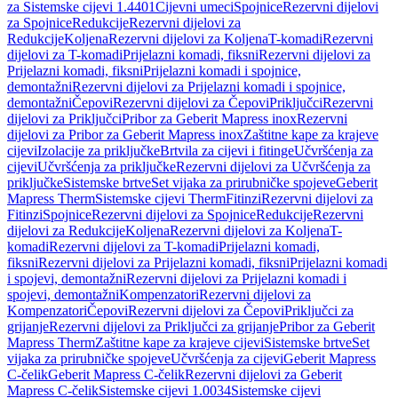
za Sistemske cijevi 1.4401
Cijevni umeci
Spojnice
Rezervni dijelovi
za Spojnice
Redukcije
Rezervni dijelovi za
Redukcije
Koljena
Rezervni dijelovi za Koljena
T-komadi
Rezervni
dijelovi za T-komadi
Prijelazni komadi, fiksni
Rezervni dijelovi za
Prijelazni komadi, fiksni
Prijelazni komadi i spojnice,
demontažni
Rezervni dijelovi za Prijelazni komadi i spojnice,
demontažni
Čepovi
Rezervni dijelovi za Čepovi
Priključci
Rezervni
dijelovi za Priključci
Pribor za Geberit Mapress inox
Rezervni
dijelovi za Pribor za Geberit Mapress inox
Zaštitne kape za krajeve
cijevi
Izolacije za priključke
Brtvila za cijevi i fitinge
Učvršćenja za
cijevi
Učvršćenja za priključke
Rezervni dijelovi za Učvršćenja za
priključke
Sistemske brtve
Set vijaka za prirubničke spojeve
Geberit
Mapress Therm
Sistemske cijevi Therm
Fitinzi
Rezervni dijelovi za
Fitinzi
Spojnice
Rezervni dijelovi za Spojnice
Redukcije
Rezervni
dijelovi za Redukcije
Koljena
Rezervni dijelovi za Koljena
T-
komadi
Rezervni dijelovi za T-komadi
Prijelazni komadi,
fiksni
Rezervni dijelovi za Prijelazni komadi, fiksni
Prijelazni komadi
i spojevi, demontažni
Rezervni dijelovi za Prijelazni komadi i
spojevi, demontažni
Kompenzatori
Rezervni dijelovi za
Kompenzatori
Čepovi
Rezervni dijelovi za Čepovi
Priključci za
grijanje
Rezervni dijelovi za Priključci za grijanje
Pribor za Geberit
Mapress Therm
Zaštitne kape za krajeve cijevi
Sistemske brtve
Set
vijaka za prirubničke spojeve
Učvršćenja za cijevi
Geberit Mapress
C-čelik
Geberit Mapress C-čelik
Rezervni dijelovi za Geberit
Mapress C-čelik
Sistemske cijevi 1.0034
Sistemske cijevi