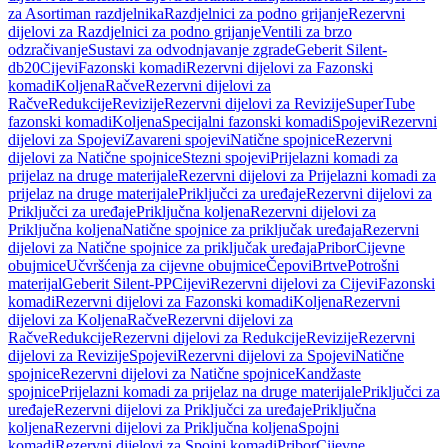
za Asortiman razdjelnika
Razdjelnici za podno grijanje
Rezervni
dijelovi za Razdjelnici za podno grijanje
Ventili za brzo
odzračivanje
Sustavi za odvodnjavanje zgrade
Geberit Silent-
db20
Cijevi
Fazonski komadi
Rezervni dijelovi za Fazonski
komadi
Koljena
Račve
Rezervni dijelovi za
Račve
Redukcije
Revizije
Rezervni dijelovi za Revizije
SuperTube
fazonski komadi
Koljena
Specijalni fazonski komadi
Spojevi
Rezervni
dijelovi za Spojevi
Zavareni spojevi
Natične spojnice
Rezervni
dijelovi za Natične spojnice
Stezni spojevi
Prijelazni komadi za
prijelaz na druge materijale
Rezervni dijelovi za Prijelazni komadi za
prijelaz na druge materijale
Priključci za uređaje
Rezervni dijelovi za
Priključci za uređaje
Priključna koljena
Rezervni dijelovi za
Priključna koljena
Natične spojnice za priključak uređaja
Rezervni
dijelovi za Natične spojnice za priključak uređaja
Pribor
Cijevne
obujmice
Učvršćenja za cijevne obujmice
Čepovi
Brtve
Potrošni
materijal
Geberit Silent-PP
Cijevi
Rezervni dijelovi za Cijevi
Fazonski
komadi
Rezervni dijelovi za Fazonski komadi
Koljena
Rezervni
dijelovi za Koljena
Račve
Rezervni dijelovi za
Račve
Redukcije
Rezervni dijelovi za Redukcije
Revizije
Rezervni
dijelovi za Revizije
Spojevi
Rezervni dijelovi za Spojevi
Natične
spojnice
Rezervni dijelovi za Natične spojnice
Kandžaste
spojnice
Prijelazni komadi za prijelaz na druge materijale
Priključci za
uređaje
Rezervni dijelovi za Priključci za uređaje
Priključna
koljena
Rezervni dijelovi za Priključna koljena
Spojni
komadi
Rezervni dijelovi za Spojni komadi
Pribor
Cijevne