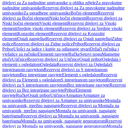
dijelovi za Za nadpultne umivaonike u obliku zdjele
Za pravokutne
nadpultne umivaonike
Rezervni dijelovi za Za pravokutne nadpultne
umivaonike
Za ugradbene umivaonike
Bočni elementi
Rezervni
dijelovi za Bočni elementi
Niski bočni elementi
Rezervni dijelovi za
Niski bočni elementi
Visoki elementi
Rezervni dijelovi za Visoki
elementi
Srednje visoki elementi
Rezervni dijelovi za Srednje visoki
elementi
Konzolni elementi
Rezervni dijelovi za Konzolni
elementi
Ostali namještaj
Rezervni dijelovi za Ostali namještaj
Zidne
police
Rezervni dijelovi za Zidne police
Pribor
Rezervni dijelovi za
Pribor
Ulošci za ladice i kutije za odlaganje stvari
Držači ručnika i
vješalice za ručnike
Elementi rasvjete
Ručke
Setovi nogu
Magnetne
ploče
Utičnice
Rezervni dijelovi za Utičnice
Ostali pribor
Ogledala i
elementi s ogledalom
Ogledala
Rezervni dijelovi za Ogledala
S
integriranom rasvjetom
Rezervni dijelovi za S integriranom
rasvjetom
Bez integrirane rasvjete
Elementi s ogledalom
Rezervni
dijelovi za Elementi s ogledalom
S integriranom rasvjetom
Rezervni
dijelovi za S integriranom rasvjetom
Bez integrirane rasvjete
Rezervni
dijelovi za Bez integrirane rasvjete
Pribor
Elementi
rasvjete
Ručke
Ostali pribor
Utičnice
Armature
Armature za
umivaonike
Rezervni dijelovi za Armature za umivaonike
Montaža
na umivaonik, mrežno napajanje
Rezervni dijelovi za Montaža na
umivaonik, mrežno napajanje
Montaža na umivaonik, napajanje
baterijama
Rezervni dijelovi za Montaža na umivaonik, napajanje
baterijama
Montaža na umivaonik, napajanje generatorom
Rezervni
dijelovi za Montaža na umivaonik, napajanje generatorom
Montaža