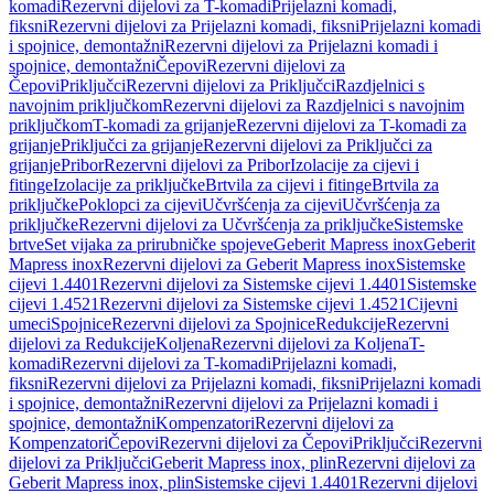
komadi
Rezervni dijelovi za T-komadi
Prijelazni komadi,
fiksni
Rezervni dijelovi za Prijelazni komadi, fiksni
Prijelazni komadi
i spojnice, demontažni
Rezervni dijelovi za Prijelazni komadi i
spojnice, demontažni
Čepovi
Rezervni dijelovi za
Čepovi
Priključci
Rezervni dijelovi za Priključci
Razdjelnici s
navojnim priključkom
Rezervni dijelovi za Razdjelnici s navojnim
priključkom
T-komadi za grijanje
Rezervni dijelovi za T-komadi za
grijanje
Priključci za grijanje
Rezervni dijelovi za Priključci za
grijanje
Pribor
Rezervni dijelovi za Pribor
Izolacije za cijevi i
fitinge
Izolacije za priključke
Brtvila za cijevi i fitinge
Brtvila za
priključke
Poklopci za cijevi
Učvršćenja za cijevi
Učvršćenja za
priključke
Rezervni dijelovi za Učvršćenja za priključke
Sistemske
brtve
Set vijaka za prirubničke spojeve
Geberit Mapress inox
Geberit
Mapress inox
Rezervni dijelovi za Geberit Mapress inox
Sistemske
cijevi 1.4401
Rezervni dijelovi za Sistemske cijevi 1.4401
Sistemske
cijevi 1.4521
Rezervni dijelovi za Sistemske cijevi 1.4521
Cijevni
umeci
Spojnice
Rezervni dijelovi za Spojnice
Redukcije
Rezervni
dijelovi za Redukcije
Koljena
Rezervni dijelovi za Koljena
T-
komadi
Rezervni dijelovi za T-komadi
Prijelazni komadi,
fiksni
Rezervni dijelovi za Prijelazni komadi, fiksni
Prijelazni komadi
i spojnice, demontažni
Rezervni dijelovi za Prijelazni komadi i
spojnice, demontažni
Kompenzatori
Rezervni dijelovi za
Kompenzatori
Čepovi
Rezervni dijelovi za Čepovi
Priključci
Rezervni
dijelovi za Priključci
Geberit Mapress inox, plin
Rezervni dijelovi za
Geberit Mapress inox, plin
Sistemske cijevi 1.4401
Rezervni dijelovi