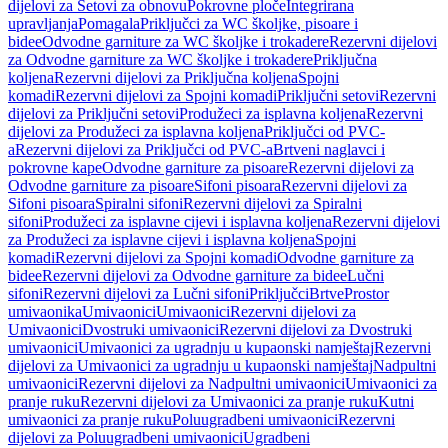
dijelovi za Setovi za obnovu
Pokrovne ploče
Integrirana
upravljanja
Pomagala
Priključci za WC školjke, pisoare i
bidee
Odvodne garniture za WC školjke i trokadere
Rezervni dijelovi
za Odvodne garniture za WC školjke i trokadere
Priključna
koljena
Rezervni dijelovi za Priključna koljena
Spojni
komadi
Rezervni dijelovi za Spojni komadi
Priključni setovi
Rezervni
dijelovi za Priključni setovi
Produžeci za isplavna koljena
Rezervni
dijelovi za Produžeci za isplavna koljena
Priključci od PVC-
a
Rezervni dijelovi za Priključci od PVC-a
Brtveni naglavci i
pokrovne kape
Odvodne garniture za pisoare
Rezervni dijelovi za
Odvodne garniture za pisoare
Sifoni pisoara
Rezervni dijelovi za
Sifoni pisoara
Spiralni sifoni
Rezervni dijelovi za Spiralni
sifoni
Produžeci za isplavne cijevi i isplavna koljena
Rezervni dijelovi
za Produžeci za isplavne cijevi i isplavna koljena
Spojni
komadi
Rezervni dijelovi za Spojni komadi
Odvodne garniture za
bidee
Rezervni dijelovi za Odvodne garniture za bidee
Lučni
sifoni
Rezervni dijelovi za Lučni sifoni
Priključci
Brtve
Prostor
umivaonika
Umivaonici
Umivaonici
Rezervni dijelovi za
Umivaonici
Dvostruki umivaonici
Rezervni dijelovi za Dvostruki
umivaonici
Umivaonici za ugradnju u kupaonski namještaj
Rezervni
dijelovi za Umivaonici za ugradnju u kupaonski namještaj
Nadpultni
umivaonici
Rezervni dijelovi za Nadpultni umivaonici
Umivaonici za
pranje ruku
Rezervni dijelovi za Umivaonici za pranje ruku
Kutni
umivaonici za pranje ruku
Poluugradbeni umivaonici
Rezervni
dijelovi za Poluugradbeni umivaonici
Ugradbeni