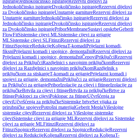
ispiranje
Jednokoličinsko ispiranje
Rezervni dijelovi za
Jednokoličinsko ispiranje
Dvokoličinsko ispiranje
Rezervni dijelovi
za Dvokoličinsko ispiranje
Unutarnje garniture
Rezervni dijelovi za
Unutarnje garniture
Jednokoličinsko ispiranje
Rezervni dijelovi za
Jednokoličinsko ispiranje
Dvokoličinsko ispiranje
Rezervni dijelovi
za Dvokoličinsko ispiranje
Pribor
Membrane
Sustavi opskrbe
Geberit
FlowFit
Sistemske cijevi ML
Sistemske cijevi za grijanje
ML
Sistemske cijevi SL
Fitinzi
Rezervni dijelovi za
Fitinzi
Spojnice
Redukcije
Koljena
T-komadi
Prijelazni komadi,
fiksni
Prijelazni komadi i spojnice, demontažni
Rezervni dijelovi za
Prijelazni komadi i spojnice, demontažni
Čepovi
Priključci
Rezervni
dijelovi za Priključci
Razdjelnici s navojnim priključkom
Rezervni
dijelovi za Razdjelnici s navojnim priključkom
Razdjelnik s
priključkom za stiskanje
T-komadi za grijanje
Prijelazni komadi i
spojevi za grijanje, demontažni
Priključci za grijanje
Rezervni dijelovi
za Priključci za grijanje
Pribor
Izolacije za cijevi i fitinge
Izolacije za
priključke
Brtvila za cijevi i fitinge
Brtvila za priključke
Brtve za
fitinge
Poklopci za cijevi
Poklopac za fitinge
Učvršćenja za
cijevi
Učvršćenja za priključke
Sistemske brtve
Set vijaka za
prirubničke spojeve
Potrošni materijal
Geberit Mepla
Višeslojne
sistemske cijevi
Rezervni dijelovi za Višeslojne sistemske
cijevi
Sistemske cijevi za grijanje ML
Rezervni dijelovi za Sistemske
cijevi za grijanje ML
Fitinzi
Rezervni dijelovi za
Fitinzi
Spojnice
Rezervni dijelovi za Spojnice
Redukcije
Rezervni
dijelovi za Redukcije
Koljena
Rezervni dijelovi za Koljena
T-