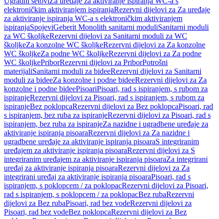
Ugradni setovi
Za uređaje za aktiviranje ispiranja WC-a s
elektroničkim aktiviranjem ispiranja
Rezervni dijelovi za Za uređaje
za aktiviranje ispiranja WC-a s elektroničkim aktiviranjem
ispiranja
Spojevi
Geberit Monolith sanitarni moduli
Sanitarni moduli
za WC školjke
Rezervni dijelovi za Sanitarni moduli za WC
školjke
Za konzolne WC školjke
Rezervni dijelovi za Za konzolne
WC školjke
Za podne WC školjke
Rezervni dijelovi za Za podne
WC školjke
Pribor
Rezervni dijelovi za Pribor
Potrošni
materijali
Sanitarni moduli za bidee
Rezervni dijelovi za Sanitarni
moduli za bidee
Za konzolne i podne bidee
Rezervni dijelovi za Za
konzolne i podne bidee
Pisoari
Pisoari, rad s ispiranjem, s rubom za
ispiranje
Rezervni dijelovi za Pisoari, rad s ispiranjem, s rubom za
ispiranje
Bez poklopca
Rezervni dijelovi za Bez poklopca
Pisoari, rad
s ispiranjem, bez ruba za ispiranje
Rezervni dijelovi za Pisoari, rad s
ispiranjem, bez ruba za ispiranje
Za nazidne i ugradbene uređaje za
aktiviranje ispiranja pisoara
Rezervni dijelovi za Za nazidne i
ugradbene uređaje za aktiviranje ispiranja pisoara
S integriranim
uređajem za aktiviranje ispiranja pisoara
Rezervni dijelovi za S
integriranim uređajem za aktiviranje ispiranja pisoara
Za integrirani
uređaj za aktiviranje ispiranja pisoara
Rezervni dijelovi za Za
integrirani uređaj za aktiviranje ispiranja pisoara
Pisoari, rad s
ispiranjem, s poklopcem / za poklopac
Rezervni dijelovi za Pisoari,
rad s ispiranjem, s poklopcem / za poklopac
Bez ruba
Rezervni
dijelovi za Bez ruba
Pisoari, rad bez vode
Rezervni dijelovi za
Pisoari, rad bez vode
Bez poklopca
Rezervni dijelovi za Bez