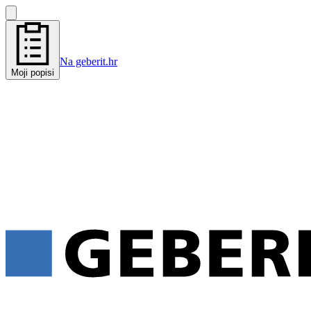
Na geberit.hr
Moji popisi