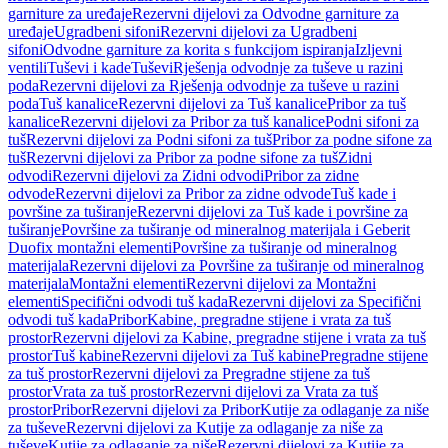
garniture za uređaje
Rezervni dijelovi za Odvodne garniture za
uređaje
Ugradbeni sifoni
Rezervni dijelovi za Ugradbeni
sifoni
Odvodne garniture za korita s funkcijom ispiranja
Izljevni
ventili
Tuševi i kade
Tuševi
Rješenja odvodnje za tuševe u razini
poda
Rezervni dijelovi za Rješenja odvodnje za tuševe u razini
poda
Tuš kanalice
Rezervni dijelovi za Tuš kanalice
Pribor za tuš
kanalice
Rezervni dijelovi za Pribor za tuš kanalice
Podni sifoni za
tuš
Rezervni dijelovi za Podni sifoni za tuš
Pribor za podne sifone za
tuš
Rezervni dijelovi za Pribor za podne sifone za tuš
Zidni
odvodi
Rezervni dijelovi za Zidni odvodi
Pribor za zidne
odvode
Rezervni dijelovi za Pribor za zidne odvode
Tuš kade i
površine za tuširanje
Rezervni dijelovi za Tuš kade i površine za
tuširanje
Površine za tuširanje od mineralnog materijala i Geberit
Duofix montažni elementi
Površine za tuširanje od mineralnog
materijala
Rezervni dijelovi za Površine za tuširanje od mineralnog
materijala
Montažni elementi
Rezervni dijelovi za Montažni
elementi
Specifični odvodi tuš kada
Rezervni dijelovi za Specifični
odvodi tuš kada
Pribor
Kabine, pregradne stijene i vrata za tuš
prostor
Rezervni dijelovi za Kabine, pregradne stijene i vrata za tuš
prostor
Tuš kabine
Rezervni dijelovi za Tuš kabine
Pregradne stijene
za tuš prostor
Rezervni dijelovi za Pregradne stijene za tuš
prostor
Vrata za tuš prostor
Rezervni dijelovi za Vrata za tuš
prostor
Pribor
Rezervni dijelovi za Pribor
Kutije za odlaganje za niše
za tuševe
Rezervni dijelovi za Kutije za odlaganje za niše za
tuševe
Kutije za odlaganje za niše
Rezervni dijelovi za Kutije za