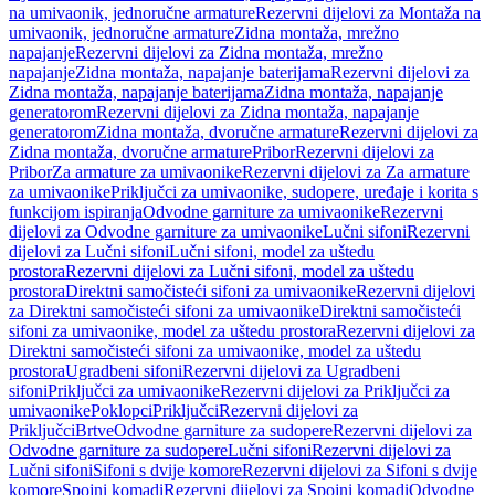
na umivaonik, jednoručne armature
Rezervni dijelovi za Montaža na
umivaonik, jednoručne armature
Zidna montaža, mrežno
napajanje
Rezervni dijelovi za Zidna montaža, mrežno
napajanje
Zidna montaža, napajanje baterijama
Rezervni dijelovi za
Zidna montaža, napajanje baterijama
Zidna montaža, napajanje
generatorom
Rezervni dijelovi za Zidna montaža, napajanje
generatorom
Zidna montaža, dvoručne armature
Rezervni dijelovi za
Zidna montaža, dvoručne armature
Pribor
Rezervni dijelovi za
Pribor
Za armature za umivaonike
Rezervni dijelovi za Za armature
za umivaonike
Priključci za umivaonike, sudopere, uređaje i korita s
funkcijom ispiranja
Odvodne garniture za umivaonike
Rezervni
dijelovi za Odvodne garniture za umivaonike
Lučni sifoni
Rezervni
dijelovi za Lučni sifoni
Lučni sifoni, model za uštedu
prostora
Rezervni dijelovi za Lučni sifoni, model za uštedu
prostora
Direktni samočisteći sifoni za umivaonike
Rezervni dijelovi
za Direktni samočisteći sifoni za umivaonike
Direktni samočisteći
sifoni za umivaonike, model za uštedu prostora
Rezervni dijelovi za
Direktni samočisteći sifoni za umivaonike, model za uštedu
prostora
Ugradbeni sifoni
Rezervni dijelovi za Ugradbeni
sifoni
Priključci za umivaonike
Rezervni dijelovi za Priključci za
umivaonike
Poklopci
Priključci
Rezervni dijelovi za
Priključci
Brtve
Odvodne garniture za sudopere
Rezervni dijelovi za
Odvodne garniture za sudopere
Lučni sifoni
Rezervni dijelovi za
Lučni sifoni
Sifoni s dvije komore
Rezervni dijelovi za Sifoni s dvije
komore
Spojni komadi
Rezervni dijelovi za Spojni komadi
Odvodne