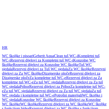
HR
WC školjke i pisoari
Geberit AquaClean tuš WC-i
Kompletni tuš
WC-i
Rezervni dijelovi za Kompletni tuš WC-i
Konzolne WC
školjke
Rezervni dijelovi za Konzolne WC školjke
Tuš WC
sjedala
Rezervni dijelovi za Tuš WC sjedala
Za WC školjke
Rezervni
dijelovi za Za WC školjke
Dizajnerske ploče
Rezervni dijelovi za
Dizajnerske ploče
Za kompletne tuš WC-e
Rezervni dijelovi za Za
kompletne tuš WC-e
Za tuš WC sjedala
Rezervni dijelovi za Za tuš
WC sjedala
Pribor
Rezervni dijelovi za Pribor
Za kompletne tuš WC-
e
Za tuš WC sjedala
Rezervni dijelovi za Za tuš WC sjedala
Za tuš
WC sjedala i kompletne tuš WC-e
Potrošni materijali
WC školjke i
WC sjedala
Konzolne WC školjke
Rezervni dijelovi za Konzolne
WC školjke
WC školjke
Rezervni dijelovi za WC školjke
WC školjke
s funkcijom bidea
Rezervni dijelovi za WC školjke s funkcijom