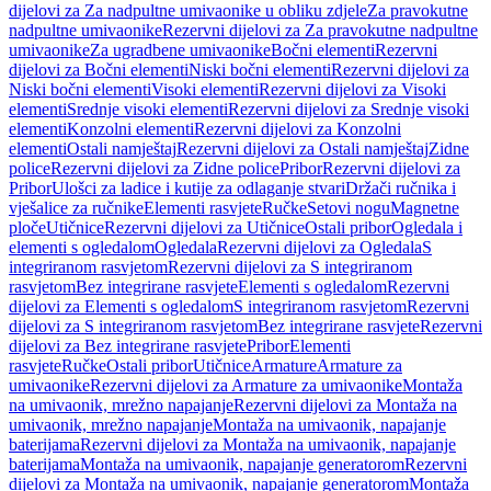
dijelovi za Za nadpultne umivaonike u obliku zdjele
Za pravokutne
nadpultne umivaonike
Rezervni dijelovi za Za pravokutne nadpultne
umivaonike
Za ugradbene umivaonike
Bočni elementi
Rezervni
dijelovi za Bočni elementi
Niski bočni elementi
Rezervni dijelovi za
Niski bočni elementi
Visoki elementi
Rezervni dijelovi za Visoki
elementi
Srednje visoki elementi
Rezervni dijelovi za Srednje visoki
elementi
Konzolni elementi
Rezervni dijelovi za Konzolni
elementi
Ostali namještaj
Rezervni dijelovi za Ostali namještaj
Zidne
police
Rezervni dijelovi za Zidne police
Pribor
Rezervni dijelovi za
Pribor
Ulošci za ladice i kutije za odlaganje stvari
Držači ručnika i
vješalice za ručnike
Elementi rasvjete
Ručke
Setovi nogu
Magnetne
ploče
Utičnice
Rezervni dijelovi za Utičnice
Ostali pribor
Ogledala i
elementi s ogledalom
Ogledala
Rezervni dijelovi za Ogledala
S
integriranom rasvjetom
Rezervni dijelovi za S integriranom
rasvjetom
Bez integrirane rasvjete
Elementi s ogledalom
Rezervni
dijelovi za Elementi s ogledalom
S integriranom rasvjetom
Rezervni
dijelovi za S integriranom rasvjetom
Bez integrirane rasvjete
Rezervni
dijelovi za Bez integrirane rasvjete
Pribor
Elementi
rasvjete
Ručke
Ostali pribor
Utičnice
Armature
Armature za
umivaonike
Rezervni dijelovi za Armature za umivaonike
Montaža
na umivaonik, mrežno napajanje
Rezervni dijelovi za Montaža na
umivaonik, mrežno napajanje
Montaža na umivaonik, napajanje
baterijama
Rezervni dijelovi za Montaža na umivaonik, napajanje
baterijama
Montaža na umivaonik, napajanje generatorom
Rezervni
dijelovi za Montaža na umivaonik, napajanje generatorom
Montaža