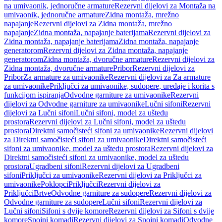
na umivaonik, jednoručne armature
Rezervni dijelovi za Montaža na
umivaonik, jednoručne armature
Zidna montaža, mrežno
napajanje
Rezervni dijelovi za Zidna montaža, mrežno
napajanje
Zidna montaža, napajanje baterijama
Rezervni dijelovi za
Zidna montaža, napajanje baterijama
Zidna montaža, napajanje
generatorom
Rezervni dijelovi za Zidna montaža, napajanje
generatorom
Zidna montaža, dvoručne armature
Rezervni dijelovi za
Zidna montaža, dvoručne armature
Pribor
Rezervni dijelovi za
Pribor
Za armature za umivaonike
Rezervni dijelovi za Za armature
za umivaonike
Priključci za umivaonike, sudopere, uređaje i korita s
funkcijom ispiranja
Odvodne garniture za umivaonike
Rezervni
dijelovi za Odvodne garniture za umivaonike
Lučni sifoni
Rezervni
dijelovi za Lučni sifoni
Lučni sifoni, model za uštedu
prostora
Rezervni dijelovi za Lučni sifoni, model za uštedu
prostora
Direktni samočisteći sifoni za umivaonike
Rezervni dijelovi
za Direktni samočisteći sifoni za umivaonike
Direktni samočisteći
sifoni za umivaonike, model za uštedu prostora
Rezervni dijelovi za
Direktni samočisteći sifoni za umivaonike, model za uštedu
prostora
Ugradbeni sifoni
Rezervni dijelovi za Ugradbeni
sifoni
Priključci za umivaonike
Rezervni dijelovi za Priključci za
umivaonike
Poklopci
Priključci
Rezervni dijelovi za
Priključci
Brtve
Odvodne garniture za sudopere
Rezervni dijelovi za
Odvodne garniture za sudopere
Lučni sifoni
Rezervni dijelovi za
Lučni sifoni
Sifoni s dvije komore
Rezervni dijelovi za Sifoni s dvije
komore
Spojni komadi
Rezervni dijelovi za Spojni komadi
Odvodne