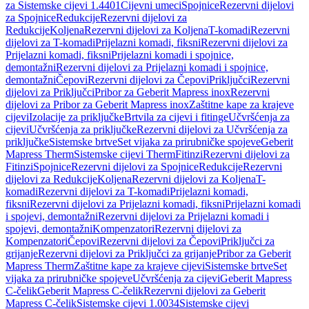
za Sistemske cijevi 1.4401
Cijevni umeci
Spojnice
Rezervni dijelovi
za Spojnice
Redukcije
Rezervni dijelovi za
Redukcije
Koljena
Rezervni dijelovi za Koljena
T-komadi
Rezervni
dijelovi za T-komadi
Prijelazni komadi, fiksni
Rezervni dijelovi za
Prijelazni komadi, fiksni
Prijelazni komadi i spojnice,
demontažni
Rezervni dijelovi za Prijelazni komadi i spojnice,
demontažni
Čepovi
Rezervni dijelovi za Čepovi
Priključci
Rezervni
dijelovi za Priključci
Pribor za Geberit Mapress inox
Rezervni
dijelovi za Pribor za Geberit Mapress inox
Zaštitne kape za krajeve
cijevi
Izolacije za priključke
Brtvila za cijevi i fitinge
Učvršćenja za
cijevi
Učvršćenja za priključke
Rezervni dijelovi za Učvršćenja za
priključke
Sistemske brtve
Set vijaka za prirubničke spojeve
Geberit
Mapress Therm
Sistemske cijevi Therm
Fitinzi
Rezervni dijelovi za
Fitinzi
Spojnice
Rezervni dijelovi za Spojnice
Redukcije
Rezervni
dijelovi za Redukcije
Koljena
Rezervni dijelovi za Koljena
T-
komadi
Rezervni dijelovi za T-komadi
Prijelazni komadi,
fiksni
Rezervni dijelovi za Prijelazni komadi, fiksni
Prijelazni komadi
i spojevi, demontažni
Rezervni dijelovi za Prijelazni komadi i
spojevi, demontažni
Kompenzatori
Rezervni dijelovi za
Kompenzatori
Čepovi
Rezervni dijelovi za Čepovi
Priključci za
grijanje
Rezervni dijelovi za Priključci za grijanje
Pribor za Geberit
Mapress Therm
Zaštitne kape za krajeve cijevi
Sistemske brtve
Set
vijaka za prirubničke spojeve
Učvršćenja za cijevi
Geberit Mapress
C-čelik
Geberit Mapress C-čelik
Rezervni dijelovi za Geberit
Mapress C-čelik
Sistemske cijevi 1.0034
Sistemske cijevi