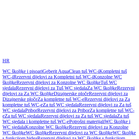
HR
WC školjke i pisoari
Geberit AquaClean tuš WC-i
Kompletni tuš
WC-i
Rezervni dijelovi za Kompletni tuš WC-i
Konzolne WC
školjke
Rezervni dijelovi za Konzolne WC školjke
Tuš WC
sjedala
Rezervni dijelovi za Tuš WC sjedala
Za WC školjke
Rezervni
dijelovi za Za WC školjke
Dizajnerske ploče
Rezervni dijelovi za
Dizajnerske ploče
Za kompletne tuš WC-e
Rezervni dijelovi za Za
kompletne tuš WC-e
Za tuš WC sjedala
Rezervni dijelovi za Za tuš
WC sjedala
Pribor
Rezervni dijelovi za Pribor
Za kompletne tuš WC-
e
Za tuš WC sjedala
Rezervni dijelovi za Za tuš WC sjedala
Za tuš
WC sjedala i kompletne tuš WC-e
Potrošni materijali
WC školjke i
WC sjedala
Konzolne WC školjke
Rezervni dijelovi za Konzolne
WC školjke
WC školjke
Rezervni dijelovi za WC školjke
WC školjke
s funkcijom bidea
Rezervni dijelovi za WC školjke s funkcijom