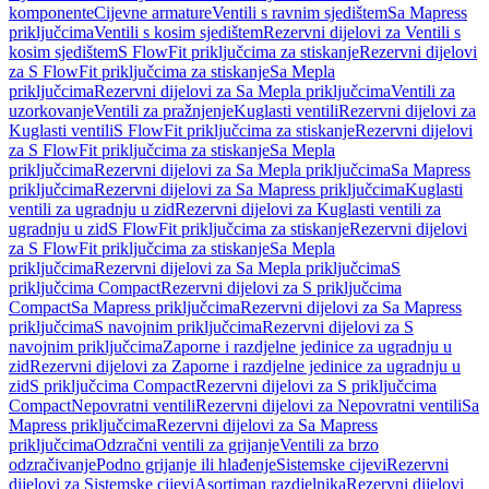
komponente
Cijevne armature
Ventili s ravnim sjedištem
Sa Mapress
priključcima
Ventili s kosim sjedištem
Rezervni dijelovi za Ventili s
kosim sjedištem
S FlowFit priključcima za stiskanje
Rezervni dijelovi
za S FlowFit priključcima za stiskanje
Sa Mepla
priključcima
Rezervni dijelovi za Sa Mepla priključcima
Ventili za
uzorkovanje
Ventili za pražnjenje
Kuglasti ventili
Rezervni dijelovi za
Kuglasti ventili
S FlowFit priključcima za stiskanje
Rezervni dijelovi
za S FlowFit priključcima za stiskanje
Sa Mepla
priključcima
Rezervni dijelovi za Sa Mepla priključcima
Sa Mapress
priključcima
Rezervni dijelovi za Sa Mapress priključcima
Kuglasti
ventili za ugradnju u zid
Rezervni dijelovi za Kuglasti ventili za
ugradnju u zid
S FlowFit priključcima za stiskanje
Rezervni dijelovi
za S FlowFit priključcima za stiskanje
Sa Mepla
priključcima
Rezervni dijelovi za Sa Mepla priključcima
S
priključcima Compact
Rezervni dijelovi za S priključcima
Compact
Sa Mapress priključcima
Rezervni dijelovi za Sa Mapress
priključcima
S navojnim priključcima
Rezervni dijelovi za S
navojnim priključcima
Zaporne i razdjelne jedinice za ugradnju u
zid
Rezervni dijelovi za Zaporne i razdjelne jedinice za ugradnju u
zid
S priključcima Compact
Rezervni dijelovi za S priključcima
Compact
Nepovratni ventili
Rezervni dijelovi za Nepovratni ventili
Sa
Mapress priključcima
Rezervni dijelovi za Sa Mapress
priključcima
Odzračni ventili za grijanje
Ventili za brzo
odzračivanje
Podno grijanje ili hlađenje
Sistemske cijevi
Rezervni
dijelovi za Sistemske cijevi
Asortiman razdjelnika
Rezervni dijelovi