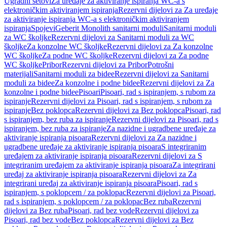
Ugradni setovi
Za uređaje za aktiviranje ispiranja WC-a s
elektroničkim aktiviranjem ispiranja
Rezervni dijelovi za Za uređaje
za aktiviranje ispiranja WC-a s elektroničkim aktiviranjem
ispiranja
Spojevi
Geberit Monolith sanitarni moduli
Sanitarni moduli
za WC školjke
Rezervni dijelovi za Sanitarni moduli za WC
školjke
Za konzolne WC školjke
Rezervni dijelovi za Za konzolne
WC školjke
Za podne WC školjke
Rezervni dijelovi za Za podne
WC školjke
Pribor
Rezervni dijelovi za Pribor
Potrošni
materijali
Sanitarni moduli za bidee
Rezervni dijelovi za Sanitarni
moduli za bidee
Za konzolne i podne bidee
Rezervni dijelovi za Za
konzolne i podne bidee
Pisoari
Pisoari, rad s ispiranjem, s rubom za
ispiranje
Rezervni dijelovi za Pisoari, rad s ispiranjem, s rubom za
ispiranje
Bez poklopca
Rezervni dijelovi za Bez poklopca
Pisoari, rad
s ispiranjem, bez ruba za ispiranje
Rezervni dijelovi za Pisoari, rad s
ispiranjem, bez ruba za ispiranje
Za nazidne i ugradbene uređaje za
aktiviranje ispiranja pisoara
Rezervni dijelovi za Za nazidne i
ugradbene uređaje za aktiviranje ispiranja pisoara
S integriranim
uređajem za aktiviranje ispiranja pisoara
Rezervni dijelovi za S
integriranim uređajem za aktiviranje ispiranja pisoara
Za integrirani
uređaj za aktiviranje ispiranja pisoara
Rezervni dijelovi za Za
integrirani uređaj za aktiviranje ispiranja pisoara
Pisoari, rad s
ispiranjem, s poklopcem / za poklopac
Rezervni dijelovi za Pisoari,
rad s ispiranjem, s poklopcem / za poklopac
Bez ruba
Rezervni
dijelovi za Bez ruba
Pisoari, rad bez vode
Rezervni dijelovi za
Pisoari, rad bez vode
Bez poklopca
Rezervni dijelovi za Bez