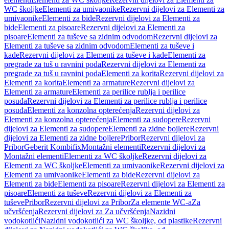
WC školjke
Elementi za umivaonike
Rezervni dijelovi za Elementi za
umivaonike
Elementi za bide
Rezervni dijelovi za Elementi za
bide
Elementi za pisoare
Rezervni dijelovi za Elementi za
pisoare
Elementi za tuševe sa zidnim odvodom
Rezervni dijelovi za
Elementi za tuševe sa zidnim odvodom
Elementi za tuševe i
kade
Rezervni dijelovi za Elementi za tuševe i kade
Elementi za
pregrade za tuš u ravnini poda
Rezervni dijelovi za Elementi za
pregrade za tuš u ravnini poda
Elementi za korita
Rezervni dijelovi za
Elementi za korita
Elementi za armature
Rezervni dijelovi za
Elementi za armature
Elementi za perilice rublja i perilice
posuđa
Rezervni dijelovi za Elementi za perilice rublja i perilice
posuđa
Elementi za konzolna opterećenja
Rezervni dijelovi za
Elementi za konzolna opterećenja
Elementi za sudopere
Rezervni
dijelovi za Elementi za sudopere
Elementi za zidne bojlere
Rezervni
dijelovi za Elementi za zidne bojlere
Pribor
Rezervni dijelovi za
Pribor
Geberit Kombifix
Montažni elementi
Rezervni dijelovi za
Montažni elementi
Elementi za WC školjke
Rezervni dijelovi za
Elementi za WC školjke
Elementi za umivaonike
Rezervni dijelovi za
Elementi za umivaonike
Elementi za bide
Rezervni dijelovi za
Elementi za bide
Elementi za pisoare
Rezervni dijelovi za Elementi za
pisoare
Elementi za tuševe
Rezervni dijelovi za Elementi za
tuševe
Pribor
Rezervni dijelovi za Pribor
Za elemente WC-a
Za
učvršćenja
Rezervni dijelovi za Za učvršćenja
Nazidni
vodokotlići
Nazidni vodokotlići za WC školjke, od plastike
Rezervni