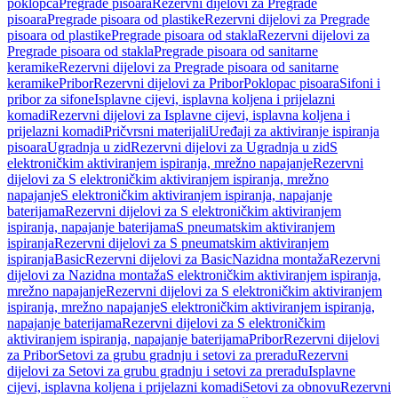
poklopca
Pregrade pisoara
Rezervni dijelovi za Pregrade
pisoara
Pregrade pisoara od plastike
Rezervni dijelovi za Pregrade
pisoara od plastike
Pregrade pisoara od stakla
Rezervni dijelovi za
Pregrade pisoara od stakla
Pregrade pisoara od sanitarne
keramike
Rezervni dijelovi za Pregrade pisoara od sanitarne
keramike
Pribor
Rezervni dijelovi za Pribor
Poklopac pisoara
Sifoni i
pribor za sifone
Isplavne cijevi, isplavna koljena i prijelazni
komadi
Rezervni dijelovi za Isplavne cijevi, isplavna koljena i
prijelazni komadi
Pričvrsni materijali
Uređaji za aktiviranje ispiranja
pisoara
Ugradnja u zid
Rezervni dijelovi za Ugradnja u zid
S
elektroničkim aktiviranjem ispiranja, mrežno napajanje
Rezervni
dijelovi za S elektroničkim aktiviranjem ispiranja, mrežno
napajanje
S elektroničkim aktiviranjem ispiranja, napajanje
baterijama
Rezervni dijelovi za S elektroničkim aktiviranjem
ispiranja, napajanje baterijama
S pneumatskim aktiviranjem
ispiranja
Rezervni dijelovi za S pneumatskim aktiviranjem
ispiranja
Basic
Rezervni dijelovi za Basic
Nazidna montaža
Rezervni
dijelovi za Nazidna montaža
S elektroničkim aktiviranjem ispiranja,
mrežno napajanje
Rezervni dijelovi za S elektroničkim aktiviranjem
ispiranja, mrežno napajanje
S elektroničkim aktiviranjem ispiranja,
napajanje baterijama
Rezervni dijelovi za S elektroničkim
aktiviranjem ispiranja, napajanje baterijama
Pribor
Rezervni dijelovi
za Pribor
Setovi za grubu gradnju i setovi za preradu
Rezervni
dijelovi za Setovi za grubu gradnju i setovi za preradu
Isplavne
cijevi, isplavna koljena i prijelazni komadi
Setovi za obnovu
Rezervni