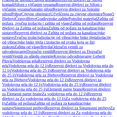
komadi
Sifoni s vijčanim vezama
Rezervni dijelovi za Sifoni s
vijčanim vezama
Spiralni sifoni
Rezervni dijelovi za Spiralni
sifoni
Pribor
Cijevne obujmice
Učvršćenja za cijevne obujmice
Noseći
žljebovi
Čepovi
Brtve
Građevinske zaštite
Potrošni materijal
Zaštita od
požara, zvučna izolacija i zaštita od vlage
Zaštita od požara
Rezervni
dijelovi za Zaštita od požara
Zaštita od požara za kanalizacijske
sustave
Rezervni dijelovi za Zaštita od požara za kanalizacijske
sustave
Zvučna izolacija
Izolacije od vibracijske buke tijela
Izolacije
od vibracijske buke tijela i izolacija od zvuka koja se širi
zrakom
Zaštita od vlage
Brtvila
Odzračni ventili za
odvodnjavanje
Dozračni ventili
Rezervni dijelovi za Dozračni
ventili
Ventili za uštedu energije
Krovno odvodnjavanje Geberit
Pluvia
Vodolovna grla
Rezervni dijelovi za Vodolovna
grla
Vodolovna grla do 12 l/s
Rezervni dijelovi za Vodolovna grla do
12 l/s
Vodolovna grla do 25 l/s
Rezervni dijelovi za Vodolovna grla
do 25 l/s
Vodolovna grla za žljebove
Rezervni dijelovi za Vodolovna
grla za žljebove
Vodolovna grla do 12 l/s
Rezervni dijelovi za
Vodolovna grla do 12 l/s
Vodolovna grla do 25 l/s
Rezervni dijelovi
za Vodolovna grla do 25 l/s
Elementi parne brane
Rezervni dijelovi
za Elementi parne brane
Za vodolovna grla do 12 l/s
Rezervni
dijelovi za Za vodolovna grla do 12 l/s
Za vodolovna grla do 25
l/s
Zaštita od požara
Zaštita od požara za kanalizacijske
sustave
Sigurnosni preljevi
Rezervni dijelovi za Sigurnosni preljevi
Za
vodolovna grla do 12 l/s
Rezervni dijelovi za Za vodolovna grla do