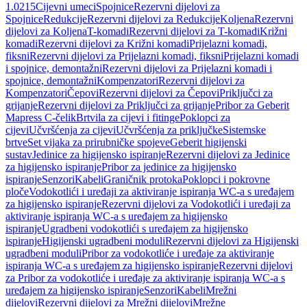
1.0215
Cijevni umeci
Spojnice
Rezervni dijelovi za
Spojnice
Redukcije
Rezervni dijelovi za Redukcije
Koljena
Rezervni
dijelovi za Koljena
T-komadi
Rezervni dijelovi za T-komadi
Križni
komadi
Rezervni dijelovi za Križni komadi
Prijelazni komadi,
fiksni
Rezervni dijelovi za Prijelazni komadi, fiksni
Prijelazni komadi
i spojnice, demontažni
Rezervni dijelovi za Prijelazni komadi i
spojnice, demontažni
Kompenzatori
Rezervni dijelovi za
Kompenzatori
Čepovi
Rezervni dijelovi za Čepovi
Priključci za
grijanje
Rezervni dijelovi za Priključci za grijanje
Pribor za Geberit
Mapress C-čelik
Brtvila za cijevi i fitinge
Poklopci za
cijevi
Učvršćenja za cijevi
Učvršćenja za priključke
Sistemske
brtve
Set vijaka za prirubničke spojeve
Geberit higijenski
sustav
Jedinice za higijensko ispiranje
Rezervni dijelovi za Jedinice
za higijensko ispiranje
Pribor za jedinice za higijensko
ispiranje
Senzori
Kabeli
Graničnik protoka
Poklopci i pokrovne
ploče
Vodokotlići i uređaji za aktiviranje ispiranja WC-a s uređajem
za higijensko ispiranje
Rezervni dijelovi za Vodokotlići i uređaji za
aktiviranje ispiranja WC-a s uređajem za higijensko
ispiranje
Ugradbeni vodokotlići s uređajem za higijensko
ispiranje
Higijenski ugradbeni moduli
Rezervni dijelovi za Higijenski
ugradbeni moduli
Pribor za vodokotliće i uređaje za aktiviranje
ispiranja WC-a s uređajem za higijensko ispiranje
Rezervni dijelovi
za Pribor za vodokotliće i uređaje za aktiviranje ispiranja WC-a s
uređajem za higijensko ispiranje
Senzori
Kabeli
Mrežni
dijelovi
Rezervni dijelovi za Mrežni dijelovi
Mrežne