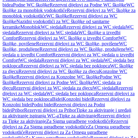
bidea
Podne WC školjke
Rezervni dijelovi za Podne WC školjke
WC
školjke za monoblok vodokotliće
Rezervni dijelovi za WC školjke za
monoblok vodokotliće
WC školjke
Rezervni dijelovi za WC
školjke
Nazidni vodokotlići za WC školjke od sanitarne
keramike
Monoblok
WC sjedala
Rezervni dijelovi za WC sjedala
WC
sjedala
Rezervni dijelovi za WC sjedala
WC školjke u izvedbi
Comfort
Rezervni dijelovi za WC školjke u izvedbi Comfort
WC
školjke, povišene
Rezervni dijelovi za WC školjke, povišene
WC
školjke, produljene
Rezervni dijelovi za WC školjke, produljene
WC
sjedala u izvedbi Comfort
Rezervni dijelovi za WC sjedala u izvedbi
Comfort
WC sjedala
Rezervni dijelovi za WC sjedala
WC sjedala bez
poklopca
Rezervni dijelovi za WC sjedala bez poklopca
WC školjke
za djecu
Rezervni dijelovi za WC školjke za djecu
Konzolne WC
školjke
Rezervni dijelovi za Konzolne WC školjke
Podne WC
školjke
Rezervni dijelovi za Podne WC školjke
WC sjedala za
djecu
Rezervni dijelovi za WC sjedala za djecu
WC sjedala
Rezervni
dijelovi za WC sjedala
WC sjedala bez poklopca
Rezervni dijelovi za
WC sjedala bez poklopca
Bidei
Konzolni bidei
Rezervni dijelovi za
Konzolni bidei
Podni bidei
Rezervni dijelovi za Podni
bidei
Pribor
Rezervni dijelovi za Pribor
Tipke za aktiviranje i uređaji
za aktiviranje ispiranja WC-a
Tipke za aktiviranje
Rezervni dijelovi
za Tipke za aktiviranje
Za Sigma ugradbene vodokotliće
Rezervni
dijelovi za Za Sigma ugradbene vodokotliće
Za Omega ugradbene
vodokotliće
Rezervni dijelovi za Za Omega ugradbene
vodokotliće
Za Kappa ugradbene vodokotliće
Rezervni dijelovi za Za