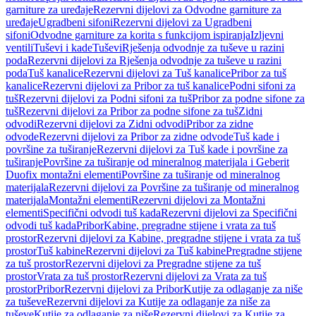
garniture za uređaje
Rezervni dijelovi za Odvodne garniture za
uređaje
Ugradbeni sifoni
Rezervni dijelovi za Ugradbeni
sifoni
Odvodne garniture za korita s funkcijom ispiranja
Izljevni
ventili
Tuševi i kade
Tuševi
Rješenja odvodnje za tuševe u razini
poda
Rezervni dijelovi za Rješenja odvodnje za tuševe u razini
poda
Tuš kanalice
Rezervni dijelovi za Tuš kanalice
Pribor za tuš
kanalice
Rezervni dijelovi za Pribor za tuš kanalice
Podni sifoni za
tuš
Rezervni dijelovi za Podni sifoni za tuš
Pribor za podne sifone za
tuš
Rezervni dijelovi za Pribor za podne sifone za tuš
Zidni
odvodi
Rezervni dijelovi za Zidni odvodi
Pribor za zidne
odvode
Rezervni dijelovi za Pribor za zidne odvode
Tuš kade i
površine za tuširanje
Rezervni dijelovi za Tuš kade i površine za
tuširanje
Površine za tuširanje od mineralnog materijala i Geberit
Duofix montažni elementi
Površine za tuširanje od mineralnog
materijala
Rezervni dijelovi za Površine za tuširanje od mineralnog
materijala
Montažni elementi
Rezervni dijelovi za Montažni
elementi
Specifični odvodi tuš kada
Rezervni dijelovi za Specifični
odvodi tuš kada
Pribor
Kabine, pregradne stijene i vrata za tuš
prostor
Rezervni dijelovi za Kabine, pregradne stijene i vrata za tuš
prostor
Tuš kabine
Rezervni dijelovi za Tuš kabine
Pregradne stijene
za tuš prostor
Rezervni dijelovi za Pregradne stijene za tuš
prostor
Vrata za tuš prostor
Rezervni dijelovi za Vrata za tuš
prostor
Pribor
Rezervni dijelovi za Pribor
Kutije za odlaganje za niše
za tuševe
Rezervni dijelovi za Kutije za odlaganje za niše za
tuševe
Kutije za odlaganje za niše
Rezervni dijelovi za Kutije za