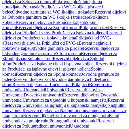
dijelovi za Setovi za obnovu
Pokrovne ploče
Integrirana
upravljanja
Pomagala
Priključci za WC školjke, pisoare i
bidee
Odvodne garniture za WC školjke i trokadere
Rezervni dijelovi
za Odvodne garniture za WC školjke i trokadere
Priključna
koljena
Rezervni dijelovi za Priključna koljena
Spojni
komadi
Rezervni dijelovi za Spojni komadi
Priključni setovi
Rezervni
dijelovi za Priključni setovi
Produžeci za isplavna koljena
Rezervni
dijelovi za Produžeci za isplavna koljena
Priključci od PVC-
a
Rezervni dijelovi za Priključci od PVC-a
Brtveni naglavci i
pokrovne kape
Odvodne garniture za pisoare
Rezervni dijelovi za
Odvodne garniture za pisoare
Sifoni pisoara
Rezervni dijelovi za
Sifoni pisoara
Spiralni sifoni
Rezervni dijelovi za Spiralni
sifoni
Produžeci za isplavne cijevi i isplavna koljena
Rezervni dijelovi
za Produžeci za isplavne cijevi i isplavna koljena
Spojni
komadi
Rezervni dijelovi za Spojni komadi
Odvodne garniture za
bidee
Rezervni dijelovi za Odvodne garniture za bidee
Lučni
sifoni
Rezervni dijelovi za Lučni sifoni
Priključci
Brtve
Prostor
umivaonika
Umivaonici
Umivaonici
Rezervni dijelovi za
Umivaonici
Dvostruki umivaonici
Rezervni dijelovi za Dvostruki
umivaonici
Umivaonici za ugradnju u kupaonski namještaj
Rezervni
dijelovi za Umivaonici za ugradnju u kupaonski namještaj
Nadpultni
umivaonici
Rezervni dijelovi za Nadpultni umivaonici
Umivaonici za
pranje ruku
Rezervni dijelovi za Umivaonici za pranje ruku
Kutni
umivaonici za pranje ruku
Poluugradbeni umivaonici
Rezervni
dijelovi za Poluugradbeni umivaonici
Ugradbeni