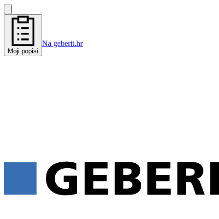
Na geberit.hr
Moji popisi