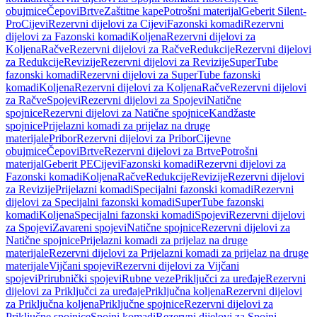
obujmice
Čepovi
Brtve
Zaštitne kape
Potrošni materijal
Geberit Silent-
Pro
Cijevi
Rezervni dijelovi za Cijevi
Fazonski komadi
Rezervni
dijelovi za Fazonski komadi
Koljena
Rezervni dijelovi za
Koljena
Račve
Rezervni dijelovi za Račve
Redukcije
Rezervni dijelovi
za Redukcije
Revizije
Rezervni dijelovi za Revizije
SuperTube
fazonski komadi
Rezervni dijelovi za SuperTube fazonski
komadi
Koljena
Rezervni dijelovi za Koljena
Račve
Rezervni dijelovi
za Račve
Spojevi
Rezervni dijelovi za Spojevi
Natične
spojnice
Rezervni dijelovi za Natične spojnice
Kandžaste
spojnice
Prijelazni komadi za prijelaz na druge
materijale
Pribor
Rezervni dijelovi za Pribor
Cijevne
obujmice
Čepovi
Brtve
Rezervni dijelovi za Brtve
Potrošni
materijal
Geberit PE
Cijevi
Fazonski komadi
Rezervni dijelovi za
Fazonski komadi
Koljena
Račve
Redukcije
Revizije
Rezervni dijelovi
za Revizije
Prijelazni komadi
Specijalni fazonski komadi
Rezervni
dijelovi za Specijalni fazonski komadi
SuperTube fazonski
komadi
Koljena
Specijalni fazonski komadi
Spojevi
Rezervni dijelovi
za Spojevi
Zavareni spojevi
Natične spojnice
Rezervni dijelovi za
Natične spojnice
Prijelazni komadi za prijelaz na druge
materijale
Rezervni dijelovi za Prijelazni komadi za prijelaz na druge
materijale
Vijčani spojevi
Rezervni dijelovi za Vijčani
spojevi
Prirubnički spojevi
Rubne veze
Priključci za uređaje
Rezervni
dijelovi za Priključci za uređaje
Priključna koljena
Rezervni dijelovi
za Priključna koljena
Priključne spojnice
Rezervni dijelovi za
Priključne spojnice
Spojni komadi
Rezervni dijelovi za Spojni