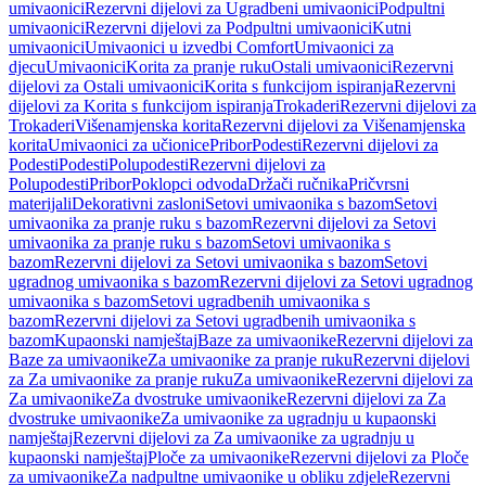
umivaonici
Rezervni dijelovi za Ugradbeni umivaonici
Podpultni
umivaonici
Rezervni dijelovi za Podpultni umivaonici
Kutni
umivaonici
Umivaonici u izvedbi Comfort
Umivaonici za
djecu
Umivaonici
Korita za pranje ruku
Ostali umivaonici
Rezervni
dijelovi za Ostali umivaonici
Korita s funkcijom ispiranja
Rezervni
dijelovi za Korita s funkcijom ispiranja
Trokaderi
Rezervni dijelovi za
Trokaderi
Višenamjenska korita
Rezervni dijelovi za Višenamjenska
korita
Umivaonici za učionice
Pribor
Podesti
Rezervni dijelovi za
Podesti
Podesti
Polupodesti
Rezervni dijelovi za
Polupodesti
Pribor
Poklopci odvoda
Držači ručnika
Pričvrsni
materijali
Dekorativni zasloni
Setovi umivaonika s bazom
Setovi
umivaonika za pranje ruku s bazom
Rezervni dijelovi za Setovi
umivaonika za pranje ruku s bazom
Setovi umivaonika s
bazom
Rezervni dijelovi za Setovi umivaonika s bazom
Setovi
ugradnog umivaonika s bazom
Rezervni dijelovi za Setovi ugradnog
umivaonika s bazom
Setovi ugradbenih umivaonika s
bazom
Rezervni dijelovi za Setovi ugradbenih umivaonika s
bazom
Kupaonski namještaj
Baze za umivaonike
Rezervni dijelovi za
Baze za umivaonike
Za umivaonike za pranje ruku
Rezervni dijelovi
za Za umivaonike za pranje ruku
Za umivaonike
Rezervni dijelovi za
Za umivaonike
Za dvostruke umivaonike
Rezervni dijelovi za Za
dvostruke umivaonike
Za umivaonike za ugradnju u kupaonski
namještaj
Rezervni dijelovi za Za umivaonike za ugradnju u
kupaonski namještaj
Ploče za umivaonike
Rezervni dijelovi za Ploče
za umivaonike
Za nadpultne umivaonike u obliku zdjele
Rezervni