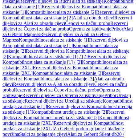
stiskanje
Rezervni dijelovi za Ručni alati za stiskanje
Kompatibilnost
alata za stiskanje [1]
Rezervni dijelovi za Kompatibilnost alata za
stiskanje [1]
Kompatibilnost alata za stiskanje [2]
Rezervni dijelovi za
Kompatibilnost alata za stiskanje [2]
Alati za obradu cijevi
Rezervni
dijelovi za Alati za obradu cijevi
Čepovi za tlačnu probu
Rezervni
dijelovi za Čepovi za tlačnu probu
Oprema za ispitivanje
Pribor
Alati
za Geberit Mapress
Rezervni dijelovi za Alati za Geberit
Mapress
Kompatibilnost alata za stiskanje [1]
Rezervni dijelovi za
Kompatibilnost alata za stiskanje [1]
Kompatibilnost alata za
stiskanje [2]
Rezervni dijelovi za Kompatibilnost alata za stiskanje
[2]
Kompatibilnost alata za stiskanje [1] / [2]
Rezervni dijelovi za
Kompatibilnost alata za stiskanje [1] / [2]
Kompatibilnost alata za
stiskanje [2XL]
Rezervni dijelovi za Kompatibilnost alata za
stiskanje [2XL]
Kompatibilnost alata za stiskanje [3]
Rezervni
dijelovi za Kompatibilnost alata za stiskanje [3]
Alati za obradu
cijevi
Rezervni dijelovi za Alati za obradu cijevi
Čepovi za tlačnu
probu
Rezervni dijelovi za Čepovi za tlačnu probu
Oprema za
ispitivanje
Rezervni dijelovi za Oprema za ispitivanje
Pribor
Uređaji
za stiskanje
Rezervni dijelovi za Uređaji za stiskanje
Kompatibilnost
uređaja za stiskanje [1]
Rezervni dijelovi za Kompatibilnost uređaja
za stiskanje [1]
Kompatibilnost uređaja za stiskanje [2]
Rezervni
dijelovi za Kompatibilnost uređaja za stiskanje [2]
Kompatibilnost
uređaja za stiskanje [2XL]
Rezervni dijelovi za Kompatibilnost
uređaja za stiskanje [2XL]
Za Geberit podno grijanje i hlađenje
površina
Stalci za polaganje cijevi
Alati za Geberit Silent-db20 /