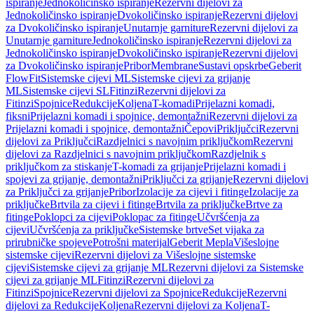
ispiranje
Jednokoličinsko ispiranje
Rezervni dijelovi za
Jednokoličinsko ispiranje
Dvokoličinsko ispiranje
Rezervni dijelovi
za Dvokoličinsko ispiranje
Unutarnje garniture
Rezervni dijelovi za
Unutarnje garniture
Jednokoličinsko ispiranje
Rezervni dijelovi za
Jednokoličinsko ispiranje
Dvokoličinsko ispiranje
Rezervni dijelovi
za Dvokoličinsko ispiranje
Pribor
Membrane
Sustavi opskrbe
Geberit
FlowFit
Sistemske cijevi ML
Sistemske cijevi za grijanje
ML
Sistemske cijevi SL
Fitinzi
Rezervni dijelovi za
Fitinzi
Spojnice
Redukcije
Koljena
T-komadi
Prijelazni komadi,
fiksni
Prijelazni komadi i spojnice, demontažni
Rezervni dijelovi za
Prijelazni komadi i spojnice, demontažni
Čepovi
Priključci
Rezervni
dijelovi za Priključci
Razdjelnici s navojnim priključkom
Rezervni
dijelovi za Razdjelnici s navojnim priključkom
Razdjelnik s
priključkom za stiskanje
T-komadi za grijanje
Prijelazni komadi i
spojevi za grijanje, demontažni
Priključci za grijanje
Rezervni dijelovi
za Priključci za grijanje
Pribor
Izolacije za cijevi i fitinge
Izolacije za
priključke
Brtvila za cijevi i fitinge
Brtvila za priključke
Brtve za
fitinge
Poklopci za cijevi
Poklopac za fitinge
Učvršćenja za
cijevi
Učvršćenja za priključke
Sistemske brtve
Set vijaka za
prirubničke spojeve
Potrošni materijal
Geberit Mepla
Višeslojne
sistemske cijevi
Rezervni dijelovi za Višeslojne sistemske
cijevi
Sistemske cijevi za grijanje ML
Rezervni dijelovi za Sistemske
cijevi za grijanje ML
Fitinzi
Rezervni dijelovi za
Fitinzi
Spojnice
Rezervni dijelovi za Spojnice
Redukcije
Rezervni
dijelovi za Redukcije
Koljena
Rezervni dijelovi za Koljena
T-