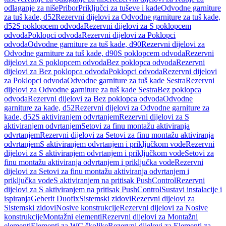
odlaganje za niše
Pribor
Priključci za tuševe i kade
Odvodne garniture
za tuš kade, d52
Rezervni dijelovi za Odvodne garniture za tuš kade,
d52
S poklopcem odvoda
Rezervni dijelovi za S poklopcem
odvoda
Poklopci odvoda
Rezervni dijelovi za Poklopci
odvoda
Odvodne garniture za tuš kade, d90
Rezervni dijelovi za
Odvodne garniture za tuš kade, d90
S poklopcem odvoda
Rezervni
dijelovi za S poklopcem odvoda
Bez poklopca odvoda
Rezervni
dijelovi za Bez poklopca odvoda
Poklopci odvoda
Rezervni dijelovi
za Poklopci odvoda
Odvodne garniture za tuš kade Sestra
Rezervni
dijelovi za Odvodne garniture za tuš kade Sestra
Bez poklopca
odvoda
Rezervni dijelovi za Bez poklopca odvoda
Odvodne
garniture za kade, d52
Rezervni dijelovi za Odvodne garniture za
kade, d52
S aktiviranjem odvrtanjem
Rezervni dijelovi za S
aktiviranjem odvrtanjem
Setovi za finu montažu aktiviranja
odvrtanjem
Rezervni dijelovi za Setovi za finu montažu aktiviranja
odvrtanjem
S aktiviranjem odvrtanjem i priključkom vode
Rezervni
dijelovi za S aktiviranjem odvrtanjem i priključkom vode
Setovi za
finu montažu aktiviranja odvrtanjem i priključka vode
Rezervni
dijelovi za Setovi za finu montažu aktiviranja odvrtanjem i
priključka vode
S aktiviranjem na pritisak PushControl
Rezervni
dijelovi za S aktiviranjem na pritisak PushControl
Sustavi instalacije i
ispiranja
Geberit Duofix
Sistemski zidovi
Rezervni dijelovi za
Sistemski zidovi
Nosive konstrukcije
Rezervni dijelovi za Nosive
konstrukcije
Montažni elementi
Rezervni dijelovi za Montažni
elementi
Elementi za WC školjke
Rezervni dijelovi za Elementi za