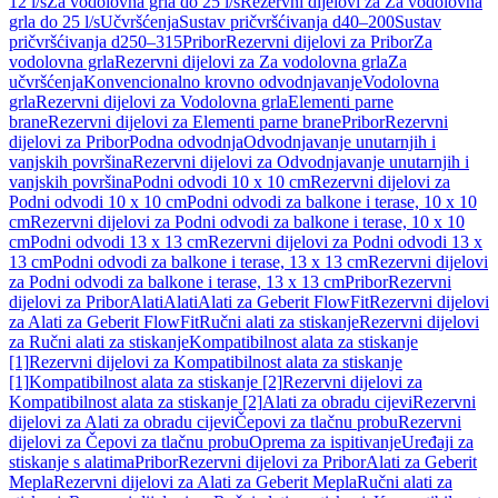
12 l/s
Za vodolovna grla do 25 l/s
Rezervni dijelovi za Za vodolovna
grla do 25 l/s
Učvršćenja
Sustav pričvršćivanja d40–200
Sustav
pričvršćivanja d250–315
Pribor
Rezervni dijelovi za Pribor
Za
vodolovna grla
Rezervni dijelovi za Za vodolovna grla
Za
učvršćenja
Konvencionalno krovno odvodnjavanje
Vodolovna
grla
Rezervni dijelovi za Vodolovna grla
Elementi parne
brane
Rezervni dijelovi za Elementi parne brane
Pribor
Rezervni
dijelovi za Pribor
Podna odvodnja
Odvodnjavanje unutarnjih i
vanjskih površina
Rezervni dijelovi za Odvodnjavanje unutarnjih i
vanjskih površina
Podni odvodi 10 x 10 cm
Rezervni dijelovi za
Podni odvodi 10 x 10 cm
Podni odvodi za balkone i terase, 10 x 10
cm
Rezervni dijelovi za Podni odvodi za balkone i terase, 10 x 10
cm
Podni odvodi 13 x 13 cm
Rezervni dijelovi za Podni odvodi 13 x
13 cm
Podni odvodi za balkone i terase, 13 x 13 cm
Rezervni dijelovi
za Podni odvodi za balkone i terase, 13 x 13 cm
Pribor
Rezervni
dijelovi za Pribor
Alati
Alati
Alati za Geberit FlowFit
Rezervni dijelovi
za Alati za Geberit FlowFit
Ručni alati za stiskanje
Rezervni dijelovi
za Ručni alati za stiskanje
Kompatibilnost alata za stiskanje
[1]
Rezervni dijelovi za Kompatibilnost alata za stiskanje
[1]
Kompatibilnost alata za stiskanje [2]
Rezervni dijelovi za
Kompatibilnost alata za stiskanje [2]
Alati za obradu cijevi
Rezervni
dijelovi za Alati za obradu cijevi
Čepovi za tlačnu probu
Rezervni
dijelovi za Čepovi za tlačnu probu
Oprema za ispitivanje
Uređaji za
stiskanje s alatima
Pribor
Rezervni dijelovi za Pribor
Alati za Geberit
Mepla
Rezervni dijelovi za Alati za Geberit Mepla
Ručni alati za