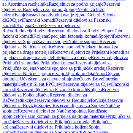
za Asortiman razdjelnika
Razdjelnici za podno grijanje
Rezervni
dijelovi za Razdjelnici za podno grijanje
Ventili za brzo
odzračivanje
Sustavi za odvodnjavanje zgrade
Geberit Silent-
db20
Cijevi
Fazonski komadi
Rezervni dijelovi za Fazonski
komadi
Koljena
Račve
Rezervni dijelovi za
Račve
Redukcije
Revizije
Rezervni dijelovi za Revizije
SuperTube
fazonski komadi
Koljena
Specijalni fazonski komadi
Spojevi
Rezervni
dijelovi za Spojevi
Zavareni spojevi
Natične spojnice
Rezervni
dijelovi za Natične spojnice
Stezni spojevi
Prijelazni komadi za
prijelaz na druge materijale
Rezervni dijelovi za Prijelazni komadi za
prijelaz na druge materijale
Priključci za uređaje
Rezervni dijelovi za
Priključci za uređaje
Priključna koljena
Rezervni dijelovi za
Priključna koljena
Natične spojnice za priključak uređaja
Rezervni
dijelovi za Natične spojnice za priključak uređaja
Pribor
Cijevne
obujmice
Učvršćenja za cijevne obujmice
Čepovi
Brtve
Potrošni
materijal
Geberit Silent-PP
Cijevi
Rezervni dijelovi za Cijevi
Fazonski
komadi
Rezervni dijelovi za Fazonski komadi
Koljena
Rezervni
dijelovi za Koljena
Račve
Rezervni dijelovi za
Račve
Redukcije
Rezervni dijelovi za Redukcije
Revizije
Rezervni
dijelovi za Revizije
Spojevi
Rezervni dijelovi za Spojevi
Natične
spojnice
Rezervni dijelovi za Natične spojnice
Kandžaste
spojnice
Prijelazni komadi za prijelaz na druge materijale
Priključci za
uređaje
Rezervni dijelovi za Priključci za uređaje
Priključna
koljena
Rezervni dijelovi za Priključna koljena
Spojni
komadi
Rezervni dijelovi za Spojni komadi
Pribor
Cijevne