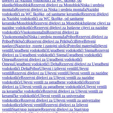
dijelovi za Nazidni vodokotlići za WC školjke, od
plastike
Monoblok
Rezervni dijelovi za Monoblok
Niska i srednja
montaža
Rezervni dijelovi za Niska i srednja montaža
Nazidni
vodokotlići za WC školjke, od sanitarne keramike
Rezervni dijelovi
za Nazidni vodokotlići za WC školjke, od sanitarne
keramike
Monoblok
Rezervni dijelovi za Monoblok
Isplavne cijevi za
nazidne vodokotliće
Rezervni dijelovi za Isplavne cijevi za nazidne
vodokotliće
Visokomontažni
Rezervni dijelovi za
Visokomontažni
Niska i srednja montaža
Pribor
Rezervni dijelovi za
Pribor
Priključci
Rezervni dijelovi za Priključci
Brtve
Brtveni
naglavci
Nazuvice, rozete i zastojni ulošci
Potrošni materijal
Izljevni
ventili
Ugradbeni vodokotlići
Ugradbeni vodokotlići Sigma
Rezervni
dijelovi za Ugradbeni vodokotlići Sigma
Ugradbeni vodokotlići
Omega
Rezervni dijelovi za Ugradbeni vodokotlići
Omega
Ugradbeni vodokotlići Delta
Rezervni dijelovi za Ugradbeni
vodokotlići Delta
Pribor
Uljevni i izljevni ventili
Uljevni
ventili
Rezervni dijelovi za Uljevni ventili
Uljevni ventili za nazidne
vodokotliće
Rezervni dijelovi za Uljevni ventili za nazidne
vodokotliće
Uljevni ventili za ugradbene vodokotliće
Rezervni
dijelovi za Uljevni ventili za ugradbene vodokotliće
Uljevni ventili
za keramičke vodokotliće
Rezervni dijelovi za Uljevni ventili za
keramičke vodokotliće
Uljevni ventili za univerzalne
vodokotlice
Rezervni dijelovi za Uljevni ventili za univerzalne
vodokotlice
Izljevni ventili
Rezervni dijelovi za Izljevni
ventili
Start/stop ispiranje
Rezervni dijelovi za Start/stop