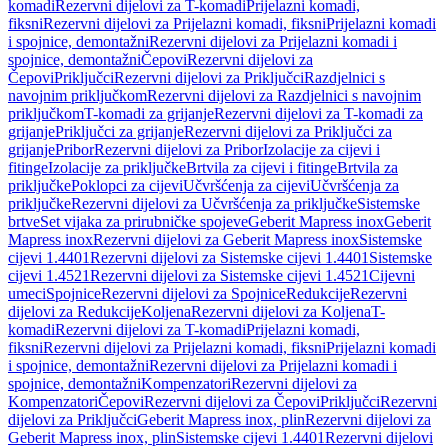
komadi
Rezervni dijelovi za T-komadi
Prijelazni komadi,
fiksni
Rezervni dijelovi za Prijelazni komadi, fiksni
Prijelazni komadi
i spojnice, demontažni
Rezervni dijelovi za Prijelazni komadi i
spojnice, demontažni
Čepovi
Rezervni dijelovi za
Čepovi
Priključci
Rezervni dijelovi za Priključci
Razdjelnici s
navojnim priključkom
Rezervni dijelovi za Razdjelnici s navojnim
priključkom
T-komadi za grijanje
Rezervni dijelovi za T-komadi za
grijanje
Priključci za grijanje
Rezervni dijelovi za Priključci za
grijanje
Pribor
Rezervni dijelovi za Pribor
Izolacije za cijevi i
fitinge
Izolacije za priključke
Brtvila za cijevi i fitinge
Brtvila za
priključke
Poklopci za cijevi
Učvršćenja za cijevi
Učvršćenja za
priključke
Rezervni dijelovi za Učvršćenja za priključke
Sistemske
brtve
Set vijaka za prirubničke spojeve
Geberit Mapress inox
Geberit
Mapress inox
Rezervni dijelovi za Geberit Mapress inox
Sistemske
cijevi 1.4401
Rezervni dijelovi za Sistemske cijevi 1.4401
Sistemske
cijevi 1.4521
Rezervni dijelovi za Sistemske cijevi 1.4521
Cijevni
umeci
Spojnice
Rezervni dijelovi za Spojnice
Redukcije
Rezervni
dijelovi za Redukcije
Koljena
Rezervni dijelovi za Koljena
T-
komadi
Rezervni dijelovi za T-komadi
Prijelazni komadi,
fiksni
Rezervni dijelovi za Prijelazni komadi, fiksni
Prijelazni komadi
i spojnice, demontažni
Rezervni dijelovi za Prijelazni komadi i
spojnice, demontažni
Kompenzatori
Rezervni dijelovi za
Kompenzatori
Čepovi
Rezervni dijelovi za Čepovi
Priključci
Rezervni
dijelovi za Priključci
Geberit Mapress inox, plin
Rezervni dijelovi za
Geberit Mapress inox, plin
Sistemske cijevi 1.4401
Rezervni dijelovi