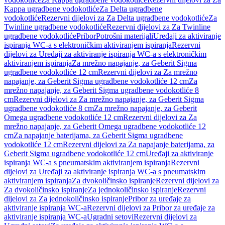
Kappa ugradbene vodokotliće
Za Delta ugradbene
vodokotliće
Rezervni dijelovi za Za Delta ugradbene vodokotliće
Za
Twinline ugradbene vodokotliće
Rezervni dijelovi za Za Twinline
ugradbene vodokotliće
Pribor
Potrošni materijali
Uređaji za aktiviranje
ispiranja WC-a s elektroničkim aktiviranjem ispiranja
Rezervni
dijelovi za Uređaji za aktiviranje ispiranja WC-a s elektroničkim
aktiviranjem ispiranja
Za mrežno napajanje, za Geberit Sigma
ugradbene vodokotliće 12 cm
Rezervni dijelovi za Za mrežno
napajanje, za Geberit Sigma ugradbene vodokotliće 12 cm
Za
mrežno napajanje, za Geberit Sigma ugradbene vodokotliće 8
cm
Rezervni dijelovi za Za mrežno napajanje, za Geberit Sigma
ugradbene vodokotliće 8 cm
Za mrežno napajanje, za Geberit
Omega ugradbene vodokotliće 12 cm
Rezervni dijelovi za Za
mrežno napajanje, za Geberit Omega ugradbene vodokotliće 12
cm
Za napajanje baterijama, za Geberit Sigma ugradbene
vodokotliće 12 cm
Rezervni dijelovi za Za napajanje baterijama, za
Geberit Sigma ugradbene vodokotliće 12 cm
Uređaji za aktiviranje
ispiranja WC-a s pneumatskim aktiviranjem ispiranja
Rezervni
dijelovi za Uređaji za aktiviranje ispiranja WC-a s pneumatskim
aktiviranjem ispiranja
Za dvokoličinsko ispiranje
Rezervni dijelovi za
Za dvokoličinsko ispiranje
Za jednokoličinsko ispiranje
Rezervni
dijelovi za Za jednokoličinsko ispiranje
Pribor za uređaje za
aktiviranje ispiranja WC-a
Rezervni dijelovi za Pribor za uređaje za
aktiviranje ispiranja WC-a
Ugradni setovi
Rezervni dijelovi za