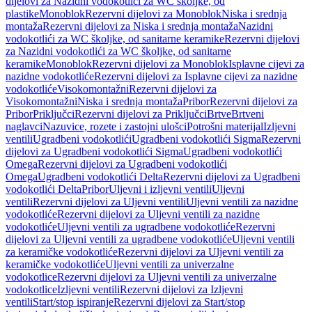
dijelovi za Nazidni vodokotlići za WC školjke, od
plastike
Monoblok
Rezervni dijelovi za Monoblok
Niska i srednja
montaža
Rezervni dijelovi za Niska i srednja montaža
Nazidni
vodokotlići za WC školjke, od sanitarne keramike
Rezervni dijelovi
za Nazidni vodokotlići za WC školjke, od sanitarne
keramike
Monoblok
Rezervni dijelovi za Monoblok
Isplavne cijevi za
nazidne vodokotliće
Rezervni dijelovi za Isplavne cijevi za nazidne
vodokotliće
Visokomontažni
Rezervni dijelovi za
Visokomontažni
Niska i srednja montaža
Pribor
Rezervni dijelovi za
Pribor
Priključci
Rezervni dijelovi za Priključci
Brtve
Brtveni
naglavci
Nazuvice, rozete i zastojni ulošci
Potrošni materijal
Izljevni
ventili
Ugradbeni vodokotlići
Ugradbeni vodokotlići Sigma
Rezervni
dijelovi za Ugradbeni vodokotlići Sigma
Ugradbeni vodokotlići
Omega
Rezervni dijelovi za Ugradbeni vodokotlići
Omega
Ugradbeni vodokotlići Delta
Rezervni dijelovi za Ugradbeni
vodokotlići Delta
Pribor
Uljevni i izljevni ventili
Uljevni
ventili
Rezervni dijelovi za Uljevni ventili
Uljevni ventili za nazidne
vodokotliće
Rezervni dijelovi za Uljevni ventili za nazidne
vodokotliće
Uljevni ventili za ugradbene vodokotliće
Rezervni
dijelovi za Uljevni ventili za ugradbene vodokotliće
Uljevni ventili
za keramičke vodokotliće
Rezervni dijelovi za Uljevni ventili za
keramičke vodokotliće
Uljevni ventili za univerzalne
vodokotlice
Rezervni dijelovi za Uljevni ventili za univerzalne
vodokotlice
Izljevni ventili
Rezervni dijelovi za Izljevni
ventili
Start/stop ispiranje
Rezervni dijelovi za Start/stop