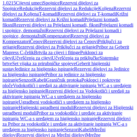
1.0215
Cijevni umeci
Spojnice
Rezervni dijelovi za
Spojnice
Redukcije
Rezervni dijelovi za Redukcije
Koljena
Rezervni
dijelovi za Koljena
T-komadi
Rezervni dijelovi za T-komadi
Križni
komadi
Rezervni dijelovi za Križni komadi
Prijelazni komadi,
fiksni
Rezervni dijelovi za Prijelazni komadi, fiksni
Prijelazni komadi
i spojnice, demontažni
Rezervni dijelovi za Prijelazni komadi i
spojnice, demontažni
Kompenzatori
Rezervni dijelovi za
Kompenzatori
Čepovi
Rezervni dijelovi za Čepovi
Priključci za
grijanje
Rezervni dijelovi za Priključci za grijanje
Pribor za Geberit
Mapress C-čelik
Brtvila za cijevi i fitinge
Poklopci za
cijevi
Učvršćenja za cijevi
Učvršćenja za priključke
Sistemske
brtve
Set vijaka za prirubničke spojeve
Geberit higijenski
sustav
Jedinice za higijensko ispiranje
Rezervni dijelovi za Jedinice
za higijensko ispiranje
Pribor za jedinice za higijensko
ispiranje
Senzori
Kabeli
Graničnik protoka
Poklopci i pokrovne
ploče
Vodokotlići i uređaji za aktiviranje ispiranja WC-a s uređajem
za higijensko ispiranje
Rezervni dijelovi za Vodokotlići i uređaji za
aktiviranje ispiranja WC-a s uređajem za higijensko
ispiranje
Ugradbeni vodokotlići s uređajem za higijensko
ispiranje
Higijenski ugradbeni moduli
Rezervni dijelovi za Higijenski
ugradbeni moduli
Pribor za vodokotliće i uređaje za aktiviranje
ispiranja WC-a s uređajem za higijensko ispiranje
Rezervni dijelovi
za Pribor za vodokotliće i uređaje za aktiviranje ispiranja WC-a s
uređajem za higijensko ispiranje
Senzori
Kabeli
Mrežni
dijelovi
Rezervni dijelovi za Mrežni dijelovi
Mrežne