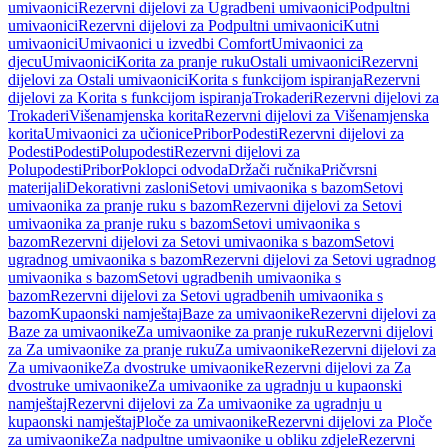
umivaonici
Rezervni dijelovi za Ugradbeni umivaonici
Podpultni
umivaonici
Rezervni dijelovi za Podpultni umivaonici
Kutni
umivaonici
Umivaonici u izvedbi Comfort
Umivaonici za
djecu
Umivaonici
Korita za pranje ruku
Ostali umivaonici
Rezervni
dijelovi za Ostali umivaonici
Korita s funkcijom ispiranja
Rezervni
dijelovi za Korita s funkcijom ispiranja
Trokaderi
Rezervni dijelovi za
Trokaderi
Višenamjenska korita
Rezervni dijelovi za Višenamjenska
korita
Umivaonici za učionice
Pribor
Podesti
Rezervni dijelovi za
Podesti
Podesti
Polupodesti
Rezervni dijelovi za
Polupodesti
Pribor
Poklopci odvoda
Držači ručnika
Pričvrsni
materijali
Dekorativni zasloni
Setovi umivaonika s bazom
Setovi
umivaonika za pranje ruku s bazom
Rezervni dijelovi za Setovi
umivaonika za pranje ruku s bazom
Setovi umivaonika s
bazom
Rezervni dijelovi za Setovi umivaonika s bazom
Setovi
ugradnog umivaonika s bazom
Rezervni dijelovi za Setovi ugradnog
umivaonika s bazom
Setovi ugradbenih umivaonika s
bazom
Rezervni dijelovi za Setovi ugradbenih umivaonika s
bazom
Kupaonski namještaj
Baze za umivaonike
Rezervni dijelovi za
Baze za umivaonike
Za umivaonike za pranje ruku
Rezervni dijelovi
za Za umivaonike za pranje ruku
Za umivaonike
Rezervni dijelovi za
Za umivaonike
Za dvostruke umivaonike
Rezervni dijelovi za Za
dvostruke umivaonike
Za umivaonike za ugradnju u kupaonski
namještaj
Rezervni dijelovi za Za umivaonike za ugradnju u
kupaonski namještaj
Ploče za umivaonike
Rezervni dijelovi za Ploče
za umivaonike
Za nadpultne umivaonike u obliku zdjele
Rezervni