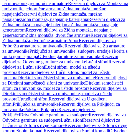
na umivaonik, jednoručne armature
Rezervni dijelovi za Montaža na
umivaonik, jednoručne armature
Zidna montaža, mrežno
napajanje
Rezervni dijelovi za Zidna montaža, mrežno
napajanje
Zidna montaža, napajanje baterijama
Rezervni dijelovi za
Zidna montaža, napajanje baterijama
Zidna montaža, napajanje
generatorom
Rezervni dijelovi za Zidna montaža, napajanje
generatorom
Zidna montaža, dvoručne armature
Rezervni dijelovi za
Zidna montaža, dvoručne armature
Pribor
Rezervni dijelovi za
Pribor
Za armature za umivaonike
Rezervni dijelovi za Za armature
za umivaonike
Priključci za umivaonike, sudopere, uređaje i korita s
funkcijom ispiranja
Odvodne garniture za umivaonike
Rezervni
dijelovi za Odvodne garniture za umivaonike
Lučni sifoni
Rezervni
dijelovi za Lučni sifoni
Lučni sifoni, model za uštedu
prostora
Rezervni dijelovi za Lučni sifoni, model za uštedu
prostora
Direktni samočisteći sifoni za umivaonike
Rezervni dijelovi
za Direktni samočisteći sifoni za umivaonike
Direktni samočisteći
sifoni za umivaonike, model za uštedu prostora
Rezervni dijelovi za
Direktni samočisteći sifoni za umivaonike, model za uštedu
prostora
Ugradbeni sifoni
Rezervni dijelovi za Ugradbeni
sifoni
Priključci za umivaonike
Rezervni dijelovi za Priključci za
umivaonike
Poklopci
Priključci
Rezervni dijelovi za
Priključci
Brtve
Odvodne garniture za sudopere
Rezervni dijelovi za
Odvodne garniture za sudopere
Lučni sifoni
Rezervni dijelovi za
Lučni sifoni
Sifoni s dvije komore
Rezervni dijelovi za Sifoni s dvije
komore
Spojni komadi
Rezervni dijelovi za Spojni komadi
Odvodne