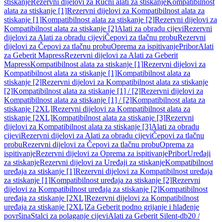
stiskanje
Rezervni dijelovi za Ručni alati za stiskanje
Kompatibilnost
alata za stiskanje [1]
Rezervni dijelovi za Kompatibilnost alata za
stiskanje [1]
Kompatibilnost alata za stiskanje [2]
Rezervni dijelovi za
Kompatibilnost alata za stiskanje [2]
Alati za obradu cijevi
Rezervni
dijelovi za Alati za obradu cijevi
Čepovi za tlačnu probu
Rezervni
dijelovi za Čepovi za tlačnu probu
Oprema za ispitivanje
Pribor
Alati
za Geberit Mapress
Rezervni dijelovi za Alati za Geberit
Mapress
Kompatibilnost alata za stiskanje [1]
Rezervni dijelovi za
Kompatibilnost alata za stiskanje [1]
Kompatibilnost alata za
stiskanje [2]
Rezervni dijelovi za Kompatibilnost alata za stiskanje
[2]
Kompatibilnost alata za stiskanje [1] / [2]
Rezervni dijelovi za
Kompatibilnost alata za stiskanje [1] / [2]
Kompatibilnost alata za
stiskanje [2XL]
Rezervni dijelovi za Kompatibilnost alata za
stiskanje [2XL]
Kompatibilnost alata za stiskanje [3]
Rezervni
dijelovi za Kompatibilnost alata za stiskanje [3]
Alati za obradu
cijevi
Rezervni dijelovi za Alati za obradu cijevi
Čepovi za tlačnu
probu
Rezervni dijelovi za Čepovi za tlačnu probu
Oprema za
ispitivanje
Rezervni dijelovi za Oprema za ispitivanje
Pribor
Uređaji
za stiskanje
Rezervni dijelovi za Uređaji za stiskanje
Kompatibilnost
uređaja za stiskanje [1]
Rezervni dijelovi za Kompatibilnost uređaja
za stiskanje [1]
Kompatibilnost uređaja za stiskanje [2]
Rezervni
dijelovi za Kompatibilnost uređaja za stiskanje [2]
Kompatibilnost
uređaja za stiskanje [2XL]
Rezervni dijelovi za Kompatibilnost
uređaja za stiskanje [2XL]
Za Geberit podno grijanje i hlađenje
površina
Stalci za polaganje cijevi
Alati za Geberit Silent-db20 /