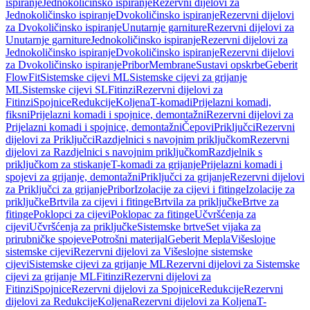
ispiranje
Jednokoličinsko ispiranje
Rezervni dijelovi za
Jednokoličinsko ispiranje
Dvokoličinsko ispiranje
Rezervni dijelovi
za Dvokoličinsko ispiranje
Unutarnje garniture
Rezervni dijelovi za
Unutarnje garniture
Jednokoličinsko ispiranje
Rezervni dijelovi za
Jednokoličinsko ispiranje
Dvokoličinsko ispiranje
Rezervni dijelovi
za Dvokoličinsko ispiranje
Pribor
Membrane
Sustavi opskrbe
Geberit
FlowFit
Sistemske cijevi ML
Sistemske cijevi za grijanje
ML
Sistemske cijevi SL
Fitinzi
Rezervni dijelovi za
Fitinzi
Spojnice
Redukcije
Koljena
T-komadi
Prijelazni komadi,
fiksni
Prijelazni komadi i spojnice, demontažni
Rezervni dijelovi za
Prijelazni komadi i spojnice, demontažni
Čepovi
Priključci
Rezervni
dijelovi za Priključci
Razdjelnici s navojnim priključkom
Rezervni
dijelovi za Razdjelnici s navojnim priključkom
Razdjelnik s
priključkom za stiskanje
T-komadi za grijanje
Prijelazni komadi i
spojevi za grijanje, demontažni
Priključci za grijanje
Rezervni dijelovi
za Priključci za grijanje
Pribor
Izolacije za cijevi i fitinge
Izolacije za
priključke
Brtvila za cijevi i fitinge
Brtvila za priključke
Brtve za
fitinge
Poklopci za cijevi
Poklopac za fitinge
Učvršćenja za
cijevi
Učvršćenja za priključke
Sistemske brtve
Set vijaka za
prirubničke spojeve
Potrošni materijal
Geberit Mepla
Višeslojne
sistemske cijevi
Rezervni dijelovi za Višeslojne sistemske
cijevi
Sistemske cijevi za grijanje ML
Rezervni dijelovi za Sistemske
cijevi za grijanje ML
Fitinzi
Rezervni dijelovi za
Fitinzi
Spojnice
Rezervni dijelovi za Spojnice
Redukcije
Rezervni
dijelovi za Redukcije
Koljena
Rezervni dijelovi za Koljena
T-