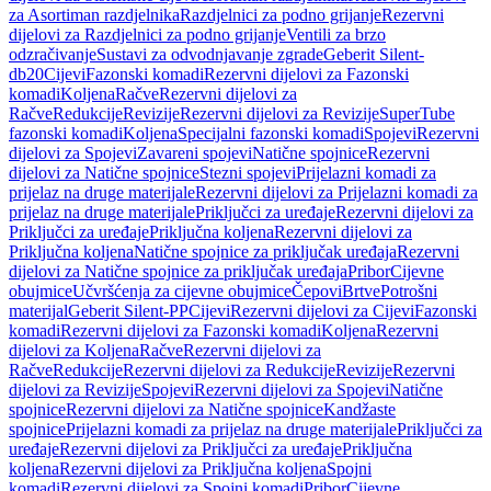
za Asortiman razdjelnika
Razdjelnici za podno grijanje
Rezervni
dijelovi za Razdjelnici za podno grijanje
Ventili za brzo
odzračivanje
Sustavi za odvodnjavanje zgrade
Geberit Silent-
db20
Cijevi
Fazonski komadi
Rezervni dijelovi za Fazonski
komadi
Koljena
Račve
Rezervni dijelovi za
Račve
Redukcije
Revizije
Rezervni dijelovi za Revizije
SuperTube
fazonski komadi
Koljena
Specijalni fazonski komadi
Spojevi
Rezervni
dijelovi za Spojevi
Zavareni spojevi
Natične spojnice
Rezervni
dijelovi za Natične spojnice
Stezni spojevi
Prijelazni komadi za
prijelaz na druge materijale
Rezervni dijelovi za Prijelazni komadi za
prijelaz na druge materijale
Priključci za uređaje
Rezervni dijelovi za
Priključci za uređaje
Priključna koljena
Rezervni dijelovi za
Priključna koljena
Natične spojnice za priključak uređaja
Rezervni
dijelovi za Natične spojnice za priključak uređaja
Pribor
Cijevne
obujmice
Učvršćenja za cijevne obujmice
Čepovi
Brtve
Potrošni
materijal
Geberit Silent-PP
Cijevi
Rezervni dijelovi za Cijevi
Fazonski
komadi
Rezervni dijelovi za Fazonski komadi
Koljena
Rezervni
dijelovi za Koljena
Račve
Rezervni dijelovi za
Račve
Redukcije
Rezervni dijelovi za Redukcije
Revizije
Rezervni
dijelovi za Revizije
Spojevi
Rezervni dijelovi za Spojevi
Natične
spojnice
Rezervni dijelovi za Natične spojnice
Kandžaste
spojnice
Prijelazni komadi za prijelaz na druge materijale
Priključci za
uređaje
Rezervni dijelovi za Priključci za uređaje
Priključna
koljena
Rezervni dijelovi za Priključna koljena
Spojni
komadi
Rezervni dijelovi za Spojni komadi
Pribor
Cijevne