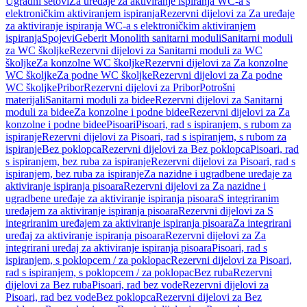
Ugradni setovi
Za uređaje za aktiviranje ispiranja WC-a s
elektroničkim aktiviranjem ispiranja
Rezervni dijelovi za Za uređaje
za aktiviranje ispiranja WC-a s elektroničkim aktiviranjem
ispiranja
Spojevi
Geberit Monolith sanitarni moduli
Sanitarni moduli
za WC školjke
Rezervni dijelovi za Sanitarni moduli za WC
školjke
Za konzolne WC školjke
Rezervni dijelovi za Za konzolne
WC školjke
Za podne WC školjke
Rezervni dijelovi za Za podne
WC školjke
Pribor
Rezervni dijelovi za Pribor
Potrošni
materijali
Sanitarni moduli za bidee
Rezervni dijelovi za Sanitarni
moduli za bidee
Za konzolne i podne bidee
Rezervni dijelovi za Za
konzolne i podne bidee
Pisoari
Pisoari, rad s ispiranjem, s rubom za
ispiranje
Rezervni dijelovi za Pisoari, rad s ispiranjem, s rubom za
ispiranje
Bez poklopca
Rezervni dijelovi za Bez poklopca
Pisoari, rad
s ispiranjem, bez ruba za ispiranje
Rezervni dijelovi za Pisoari, rad s
ispiranjem, bez ruba za ispiranje
Za nazidne i ugradbene uređaje za
aktiviranje ispiranja pisoara
Rezervni dijelovi za Za nazidne i
ugradbene uređaje za aktiviranje ispiranja pisoara
S integriranim
uređajem za aktiviranje ispiranja pisoara
Rezervni dijelovi za S
integriranim uređajem za aktiviranje ispiranja pisoara
Za integrirani
uređaj za aktiviranje ispiranja pisoara
Rezervni dijelovi za Za
integrirani uređaj za aktiviranje ispiranja pisoara
Pisoari, rad s
ispiranjem, s poklopcem / za poklopac
Rezervni dijelovi za Pisoari,
rad s ispiranjem, s poklopcem / za poklopac
Bez ruba
Rezervni
dijelovi za Bez ruba
Pisoari, rad bez vode
Rezervni dijelovi za
Pisoari, rad bez vode
Bez poklopca
Rezervni dijelovi za Bez