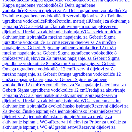
Kappa ugradbene vodokotliće
Za Delta ugradbene
vodokotliće
Rezervni dijelovi za Za Delta ugradbene vodokotliće
Za
Twinline ugradbene vodokotliće
Rezervni dijelovi za Za Twinline
ugradbene vodokotliće
Pribor
Potrošni materijali
Uređaji za aktiviranje
ispiranja WC-a s elektroničkim aktiviranjem ispiranja
Rezervni
dijelovi za Uređaji za aktiviranje ispiranja WC-a s elektroničkim
aktiviranjem ispiranja
Za mrežno napajanje, za Geberit Sigma
ugradbene vodokotliće 12 cm
Rezervni dijelovi za Za mrežno
napajanje, za Geberit Sigma ugradbene vodokotliće 12 cm
Za
mrežno napajanje, za Geberit Sigma ugradbene vodokotliće 8
cm
Rezervni dijelovi za Za mrežno napajanje, za Geberit Sigma
ugradbene vodokotliće 8 cm
Za mrežno napajanje, za Geberit
Omega ugradbene vodokotliće 12 cm
Rezervni dijelovi za Za
mrežno napajanje, za Geberit Omega ugradbene vodokotliće 12
cm
Za napajanje baterijama, za Geberit Sigma ugradbene
vodokotliće 12 cm
Rezervni dijelovi za Za napajanje baterijama, za
Geberit Sigma ugradbene vodokotliće 12 cm
Uređaji za aktiviranje
ispiranja WC-a s pneumatskim aktiviranjem ispiranja
Rezervni
dijelovi za Uređaji za aktiviranje ispiranja WC-a s pneumatskim
aktiviranjem ispiranja
Za dvokoličinsko ispiranje
Rezervni dijelovi za
Za dvokoličinsko ispiranje
Za jednokoličinsko ispiranje
Rezervni
dijelovi za Za jednokoličinsko ispiranje
Pribor za uređaje za
aktiviranje ispiranja WC-a
Rezervni dijelovi za Pribor za uređaje za
aktiviranje ispiranja WC-a
Ugradni setovi
Rezervni dijelovi za