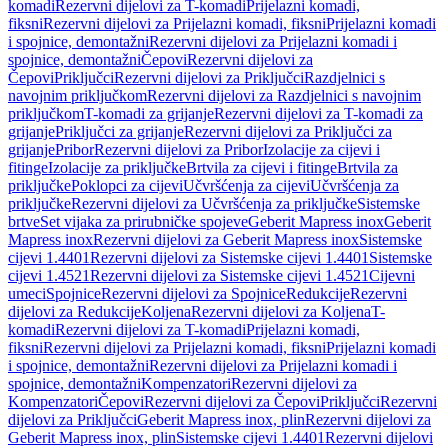
komadi
Rezervni dijelovi za T-komadi
Prijelazni komadi,
fiksni
Rezervni dijelovi za Prijelazni komadi, fiksni
Prijelazni komadi
i spojnice, demontažni
Rezervni dijelovi za Prijelazni komadi i
spojnice, demontažni
Čepovi
Rezervni dijelovi za
Čepovi
Priključci
Rezervni dijelovi za Priključci
Razdjelnici s
navojnim priključkom
Rezervni dijelovi za Razdjelnici s navojnim
priključkom
T-komadi za grijanje
Rezervni dijelovi za T-komadi za
grijanje
Priključci za grijanje
Rezervni dijelovi za Priključci za
grijanje
Pribor
Rezervni dijelovi za Pribor
Izolacije za cijevi i
fitinge
Izolacije za priključke
Brtvila za cijevi i fitinge
Brtvila za
priključke
Poklopci za cijevi
Učvršćenja za cijevi
Učvršćenja za
priključke
Rezervni dijelovi za Učvršćenja za priključke
Sistemske
brtve
Set vijaka za prirubničke spojeve
Geberit Mapress inox
Geberit
Mapress inox
Rezervni dijelovi za Geberit Mapress inox
Sistemske
cijevi 1.4401
Rezervni dijelovi za Sistemske cijevi 1.4401
Sistemske
cijevi 1.4521
Rezervni dijelovi za Sistemske cijevi 1.4521
Cijevni
umeci
Spojnice
Rezervni dijelovi za Spojnice
Redukcije
Rezervni
dijelovi za Redukcije
Koljena
Rezervni dijelovi za Koljena
T-
komadi
Rezervni dijelovi za T-komadi
Prijelazni komadi,
fiksni
Rezervni dijelovi za Prijelazni komadi, fiksni
Prijelazni komadi
i spojnice, demontažni
Rezervni dijelovi za Prijelazni komadi i
spojnice, demontažni
Kompenzatori
Rezervni dijelovi za
Kompenzatori
Čepovi
Rezervni dijelovi za Čepovi
Priključci
Rezervni
dijelovi za Priključci
Geberit Mapress inox, plin
Rezervni dijelovi za
Geberit Mapress inox, plin
Sistemske cijevi 1.4401
Rezervni dijelovi