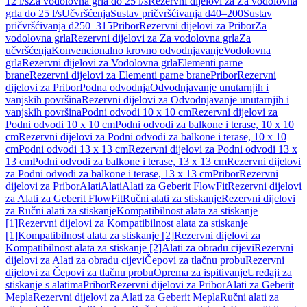
12 l/s
Za vodolovna grla do 25 l/s
Rezervni dijelovi za Za vodolovna
grla do 25 l/s
Učvršćenja
Sustav pričvršćivanja d40–200
Sustav
pričvršćivanja d250–315
Pribor
Rezervni dijelovi za Pribor
Za
vodolovna grla
Rezervni dijelovi za Za vodolovna grla
Za
učvršćenja
Konvencionalno krovno odvodnjavanje
Vodolovna
grla
Rezervni dijelovi za Vodolovna grla
Elementi parne
brane
Rezervni dijelovi za Elementi parne brane
Pribor
Rezervni
dijelovi za Pribor
Podna odvodnja
Odvodnjavanje unutarnjih i
vanjskih površina
Rezervni dijelovi za Odvodnjavanje unutarnjih i
vanjskih površina
Podni odvodi 10 x 10 cm
Rezervni dijelovi za
Podni odvodi 10 x 10 cm
Podni odvodi za balkone i terase, 10 x 10
cm
Rezervni dijelovi za Podni odvodi za balkone i terase, 10 x 10
cm
Podni odvodi 13 x 13 cm
Rezervni dijelovi za Podni odvodi 13 x
13 cm
Podni odvodi za balkone i terase, 13 x 13 cm
Rezervni dijelovi
za Podni odvodi za balkone i terase, 13 x 13 cm
Pribor
Rezervni
dijelovi za Pribor
Alati
Alati
Alati za Geberit FlowFit
Rezervni dijelovi
za Alati za Geberit FlowFit
Ručni alati za stiskanje
Rezervni dijelovi
za Ručni alati za stiskanje
Kompatibilnost alata za stiskanje
[1]
Rezervni dijelovi za Kompatibilnost alata za stiskanje
[1]
Kompatibilnost alata za stiskanje [2]
Rezervni dijelovi za
Kompatibilnost alata za stiskanje [2]
Alati za obradu cijevi
Rezervni
dijelovi za Alati za obradu cijevi
Čepovi za tlačnu probu
Rezervni
dijelovi za Čepovi za tlačnu probu
Oprema za ispitivanje
Uređaji za
stiskanje s alatima
Pribor
Rezervni dijelovi za Pribor
Alati za Geberit
Mepla
Rezervni dijelovi za Alati za Geberit Mepla
Ručni alati za