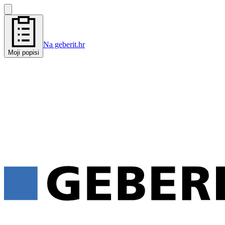
Na geberit.hr
Moji popisi