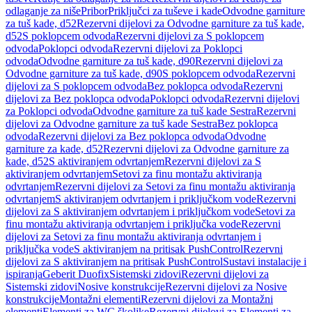
odlaganje za niše
Pribor
Priključci za tuševe i kade
Odvodne garniture
za tuš kade, d52
Rezervni dijelovi za Odvodne garniture za tuš kade,
d52
S poklopcem odvoda
Rezervni dijelovi za S poklopcem
odvoda
Poklopci odvoda
Rezervni dijelovi za Poklopci
odvoda
Odvodne garniture za tuš kade, d90
Rezervni dijelovi za
Odvodne garniture za tuš kade, d90
S poklopcem odvoda
Rezervni
dijelovi za S poklopcem odvoda
Bez poklopca odvoda
Rezervni
dijelovi za Bez poklopca odvoda
Poklopci odvoda
Rezervni dijelovi
za Poklopci odvoda
Odvodne garniture za tuš kade Sestra
Rezervni
dijelovi za Odvodne garniture za tuš kade Sestra
Bez poklopca
odvoda
Rezervni dijelovi za Bez poklopca odvoda
Odvodne
garniture za kade, d52
Rezervni dijelovi za Odvodne garniture za
kade, d52
S aktiviranjem odvrtanjem
Rezervni dijelovi za S
aktiviranjem odvrtanjem
Setovi za finu montažu aktiviranja
odvrtanjem
Rezervni dijelovi za Setovi za finu montažu aktiviranja
odvrtanjem
S aktiviranjem odvrtanjem i priključkom vode
Rezervni
dijelovi za S aktiviranjem odvrtanjem i priključkom vode
Setovi za
finu montažu aktiviranja odvrtanjem i priključka vode
Rezervni
dijelovi za Setovi za finu montažu aktiviranja odvrtanjem i
priključka vode
S aktiviranjem na pritisak PushControl
Rezervni
dijelovi za S aktiviranjem na pritisak PushControl
Sustavi instalacije i
ispiranja
Geberit Duofix
Sistemski zidovi
Rezervni dijelovi za
Sistemski zidovi
Nosive konstrukcije
Rezervni dijelovi za Nosive
konstrukcije
Montažni elementi
Rezervni dijelovi za Montažni
elementi
Elementi za WC školjke
Rezervni dijelovi za Elementi za