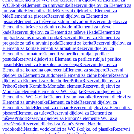
WC školjke
Elementi za umivaonike
Rezervni dijelovi za Elementi za
umivaonike
Elementi za bide
Rezervni dijelovi za Elementi za
bide
Elementi za pisoare
Rezervni dijelovi za Elementi za
pisoare
Elementi za tuševe sa zidnim odvodom
Rezervni dijelovi za
Elementi za tuševe sa zidnim odvodom
Elementi za tuševe i
kade
Rezervni dijelovi za Elementi za tuševe i kade
Elementi za
pregrade za tuš u ravnini poda
Rezervni dijelovi za Elementi za
pregrade za tuš u ravnini poda
Elementi za korita
Rezervni dijelovi za
Elementi za korita
Elementi za armature
Rezervni dijelovi za
Elementi za armature
Elementi za perilice rublja i perilice
posuđa
Rezervni dijelovi za Elementi za perilice rublja i perilice
posuđa
Elementi za konzolna opterećenja
Rezervni dijelovi za
Elementi za konzolna opterećenja
Elementi za sudopere
Rezervni
dijelovi za Elementi za sudopere
Elementi za zidne bojlere
Rezervni
dijelovi za Elementi za zidne bojlere
Pribor
Rezervni dijelovi za
Pribor
Geberit Kombifix
Montažni elementi
Rezervni dijelovi za
Montažni elementi
Elementi za WC školjke
Rezervni dijelovi za
Elementi za WC školjke
Elementi za umivaonike
Rezervni dijelovi za
Elementi za umivaonike
Elementi za bide
Rezervni dijelovi za
Elementi za bide
Elementi za pisoare
Rezervni dijelovi za Elementi za
pisoare
Elementi za tuševe
Rezervni dijelovi za Elementi za
tuševe
Pribor
Rezervni dijelovi za Pribor
Za elemente WC-a
Za
učvršćenja
Rezervni dijelovi za Za učvršćenja
Nazidni
vodokotlići
Nazidni vodokotlići za WC školjke, od plastike
Rezervni