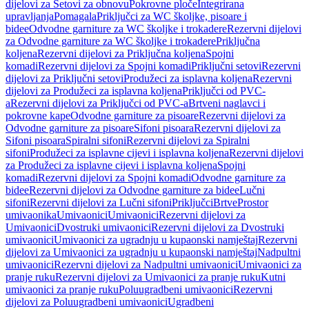
dijelovi za Setovi za obnovu
Pokrovne ploče
Integrirana
upravljanja
Pomagala
Priključci za WC školjke, pisoare i
bidee
Odvodne garniture za WC školjke i trokadere
Rezervni dijelovi
za Odvodne garniture za WC školjke i trokadere
Priključna
koljena
Rezervni dijelovi za Priključna koljena
Spojni
komadi
Rezervni dijelovi za Spojni komadi
Priključni setovi
Rezervni
dijelovi za Priključni setovi
Produžeci za isplavna koljena
Rezervni
dijelovi za Produžeci za isplavna koljena
Priključci od PVC-
a
Rezervni dijelovi za Priključci od PVC-a
Brtveni naglavci i
pokrovne kape
Odvodne garniture za pisoare
Rezervni dijelovi za
Odvodne garniture za pisoare
Sifoni pisoara
Rezervni dijelovi za
Sifoni pisoara
Spiralni sifoni
Rezervni dijelovi za Spiralni
sifoni
Produžeci za isplavne cijevi i isplavna koljena
Rezervni dijelovi
za Produžeci za isplavne cijevi i isplavna koljena
Spojni
komadi
Rezervni dijelovi za Spojni komadi
Odvodne garniture za
bidee
Rezervni dijelovi za Odvodne garniture za bidee
Lučni
sifoni
Rezervni dijelovi za Lučni sifoni
Priključci
Brtve
Prostor
umivaonika
Umivaonici
Umivaonici
Rezervni dijelovi za
Umivaonici
Dvostruki umivaonici
Rezervni dijelovi za Dvostruki
umivaonici
Umivaonici za ugradnju u kupaonski namještaj
Rezervni
dijelovi za Umivaonici za ugradnju u kupaonski namještaj
Nadpultni
umivaonici
Rezervni dijelovi za Nadpultni umivaonici
Umivaonici za
pranje ruku
Rezervni dijelovi za Umivaonici za pranje ruku
Kutni
umivaonici za pranje ruku
Poluugradbeni umivaonici
Rezervni
dijelovi za Poluugradbeni umivaonici
Ugradbeni