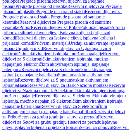
poklopca
Pregrade pisoara
Rezervni dijelovi za Pregrade
pisoara
Pregrade pisoara od plastike
Rezervni dijelovi za Pregrade
pisoara od plastike
Pregrade pisoara od stakla
Rezervni dijelovi za
Pregrade pisoara od stakla
Pregrade pisoara od sanitarne
keramike
Rezervni dijelovi za Pregrade pisoara od sanitarne
keramike
Pribor
Rezervni dijelovi za Pribor
Poklopac pisoara
Sifoni i
pribor za sifone
Isplavne cijevi, isplavna koljena i prijelazni
komadi
Rezervni dijelovi za Isplavne cijevi, isplavna koljena i
prijelazni komadi
Pričvrsni materijali
Uređaji za aktiviranje ispiranja
pisoara
Ugradnja u zid
Rezervni dijelovi za Ugradnja u zid
S
elektroničkim aktiviranjem ispiranja, mrežno napajanje
Rezervni
dijelovi za S elektroničkim aktiviranjem ispiranja, mrežno
napajanje
S elektroničkim aktiviranjem ispiranja, napajanje
baterijama
Rezervni dijelovi za S elektroničkim aktiviranjem
ispiranja, napajanje baterijama
S pneumatskim aktiviranjem
ispiranja
Rezervni dijelovi za S pneumatskim aktiviranjem
ispiranja
Basic
Rezervni dijelovi za Basic
Nazidna montaža
Rezervni
dijelovi za Nazidna montaža
S elektroničkim aktiviranjem ispiranja,
mrežno napajanje
Rezervni dijelovi za S elektroničkim aktiviranjem
ispiranja, mrežno napajanje
S elektroničkim aktiviranjem ispiranja,
napajanje baterijama
Rezervni dijelovi za S elektroničkim
aktiviranjem ispiranja, napajanje baterijama
Pribor
Rezervni dijelovi
za Pribor
Setovi za grubu gradnju i setovi za preradu
Rezervni
dijelovi za Setovi za grubu gradnju i setovi za preradu
Isplavne
cijevi, isplavna koljena i prijelazni komadi
Setovi za obnovu
Rezervni