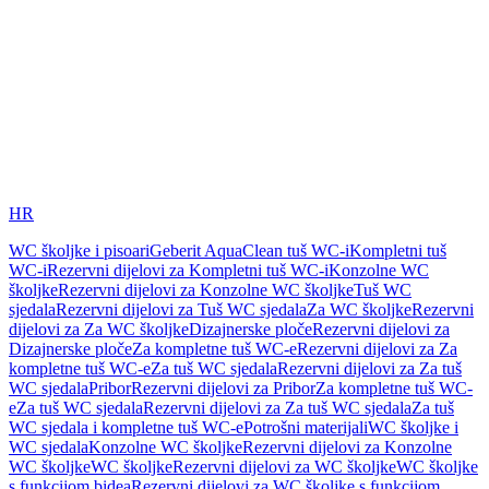
HR
WC školjke i pisoari
Geberit AquaClean tuš WC-i
Kompletni tuš
WC-i
Rezervni dijelovi za Kompletni tuš WC-i
Konzolne WC
školjke
Rezervni dijelovi za Konzolne WC školjke
Tuš WC
sjedala
Rezervni dijelovi za Tuš WC sjedala
Za WC školjke
Rezervni
dijelovi za Za WC školjke
Dizajnerske ploče
Rezervni dijelovi za
Dizajnerske ploče
Za kompletne tuš WC-e
Rezervni dijelovi za Za
kompletne tuš WC-e
Za tuš WC sjedala
Rezervni dijelovi za Za tuš
WC sjedala
Pribor
Rezervni dijelovi za Pribor
Za kompletne tuš WC-
e
Za tuš WC sjedala
Rezervni dijelovi za Za tuš WC sjedala
Za tuš
WC sjedala i kompletne tuš WC-e
Potrošni materijali
WC školjke i
WC sjedala
Konzolne WC školjke
Rezervni dijelovi za Konzolne
WC školjke
WC školjke
Rezervni dijelovi za WC školjke
WC školjke
s funkcijom bidea
Rezervni dijelovi za WC školjke s funkcijom