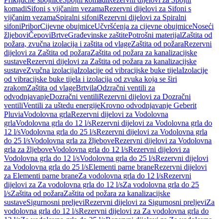
komadi
Sifoni s vijčanim vezama
Rezervni dijelovi za Sifoni s
vijčanim vezama
Spiralni sifoni
Rezervni dijelovi za Spiralni
sifoni
Pribor
Cijevne obujmice
Učvršćenja za cijevne obujmice
Noseći
žljebovi
Čepovi
Brtve
Građevinske zaštite
Potrošni materijal
Zaštita od
požara, zvučna izolacija i zaštita od vlage
Zaštita od požara
Rezervni
dijelovi za Zaštita od požara
Zaštita od požara za kanalizacijske
sustave
Rezervni dijelovi za Zaštita od požara za kanalizacijske
sustave
Zvučna izolacija
Izolacije od vibracijske buke tijela
Izolacije
od vibracijske buke tijela i izolacija od zvuka koja se širi
zrakom
Zaštita od vlage
Brtvila
Odzračni ventili za
odvodnjavanje
Dozračni ventili
Rezervni dijelovi za Dozračni
ventili
Ventili za uštedu energije
Krovno odvodnjavanje Geberit
Pluvia
Vodolovna grla
Rezervni dijelovi za Vodolovna
grla
Vodolovna grla do 12 l/s
Rezervni dijelovi za Vodolovna grla do
12 l/s
Vodolovna grla do 25 l/s
Rezervni dijelovi za Vodolovna grla
do 25 l/s
Vodolovna grla za žljebove
Rezervni dijelovi za Vodolovna
grla za žljebove
Vodolovna grla do 12 l/s
Rezervni dijelovi za
Vodolovna grla do 12 l/s
Vodolovna grla do 25 l/s
Rezervni dijelovi
za Vodolovna grla do 25 l/s
Elementi parne brane
Rezervni dijelovi
za Elementi parne brane
Za vodolovna grla do 12 l/s
Rezervni
dijelovi za Za vodolovna grla do 12 l/s
Za vodolovna grla do 25
l/s
Zaštita od požara
Zaštita od požara za kanalizacijske
sustave
Sigurnosni preljevi
Rezervni dijelovi za Sigurnosni preljevi
Za
vodolovna grla do 12 l/s
Rezervni dijelovi za Za vodolovna grla do