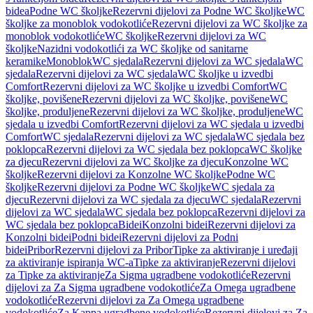
bidea
Podne WC školjke
Rezervni dijelovi za Podne WC školjke
WC
školjke za monoblok vodokotliće
Rezervni dijelovi za WC školjke za
monoblok vodokotliće
WC školjke
Rezervni dijelovi za WC
školjke
Nazidni vodokotlići za WC školjke od sanitarne
keramike
Monoblok
WC sjedala
Rezervni dijelovi za WC sjedala
WC
sjedala
Rezervni dijelovi za WC sjedala
WC školjke u izvedbi
Comfort
Rezervni dijelovi za WC školjke u izvedbi Comfort
WC
školjke, povišene
Rezervni dijelovi za WC školjke, povišene
WC
školjke, produljene
Rezervni dijelovi za WC školjke, produljene
WC
sjedala u izvedbi Comfort
Rezervni dijelovi za WC sjedala u izvedbi
Comfort
WC sjedala
Rezervni dijelovi za WC sjedala
WC sjedala bez
poklopca
Rezervni dijelovi za WC sjedala bez poklopca
WC školjke
za djecu
Rezervni dijelovi za WC školjke za djecu
Konzolne WC
školjke
Rezervni dijelovi za Konzolne WC školjke
Podne WC
školjke
Rezervni dijelovi za Podne WC školjke
WC sjedala za
djecu
Rezervni dijelovi za WC sjedala za djecu
WC sjedala
Rezervni
dijelovi za WC sjedala
WC sjedala bez poklopca
Rezervni dijelovi za
WC sjedala bez poklopca
Bidei
Konzolni bidei
Rezervni dijelovi za
Konzolni bidei
Podni bidei
Rezervni dijelovi za Podni
bidei
Pribor
Rezervni dijelovi za Pribor
Tipke za aktiviranje i uređaji
za aktiviranje ispiranja WC-a
Tipke za aktiviranje
Rezervni dijelovi
za Tipke za aktiviranje
Za Sigma ugradbene vodokotliće
Rezervni
dijelovi za Za Sigma ugradbene vodokotliće
Za Omega ugradbene
vodokotliće
Rezervni dijelovi za Za Omega ugradbene
vodokotliće
Za Kappa ugradbene vodokotliće
Rezervni dijelovi za Za