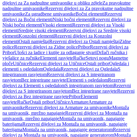
dijelovi za Za nadpultne umivaonike u obliku zdjele
Za pravokutne
nadpultne umivaonike
Rezervni dijelovi za Za pravokutne nadpultne
umivaonike
Za ugradbene umivaonike
Bočni elementi
Rezervni
dijelovi za Bočni elementi
Niski bočni elementi
Rezervni dijelovi za
Niski bočni elementi
Visoki elementi
Rezervni dijelovi za Visoki
elementi
Srednje visoki elementi
Rezervni dijelovi za Srednje visoki
elementi
Konzolni elementi
Rezervni dijelovi za Konzolni
elementi
Ostali namještaj
Rezervni dijelovi za Ostali namještaj
Zidne
police
Rezervni dijelovi za Zidne police
Pribor
Rezervni dijelovi za
Pribor
Ulošci za ladice i kutije za odlaganje stvari
Držači ručnika i
vješalice za ručnike
Elementi rasvjete
Ručke
Setovi nogu
Magnetne
ploče
Utičnice
Rezervni dijelovi za Utičnice
Ostali pribor
Ogledala i
elementi s ogledalom
Ogledala
Rezervni dijelovi za Ogledala
S
integriranom rasvjetom
Rezervni dijelovi za S integriranom
rasvjetom
Bez integrirane rasvjete
Elementi s ogledalom
Rezervni
dijelovi za Elementi s ogledalom
S integriranom rasvjetom
Rezervni
dijelovi za S integriranom rasvjetom
Bez integrirane rasvjete
Rezervni
dijelovi za Bez integrirane rasvjete
Pribor
Elementi
rasvjete
Ručke
Ostali pribor
Utičnice
Armature
Armature za
umivaonike
Rezervni dijelovi za Armature za umivaonike
Montaža
na umivaonik, mrežno napajanje
Rezervni dijelovi za Montaža na
umivaonik, mrežno napajanje
Montaža na umivaonik, napajanje
baterijama
Rezervni dijelovi za Montaža na umivaonik, napajanje
baterijama
Montaža na umivaonik, napajanje generatorom
Rezervni
dijelovi za Montaža na umivaonik, napajanje generatorom
Montaža