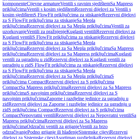
komponente
Cijevne armature
Ventili s ravnim sjedištem
Sa Mapress
priključcima
Ventili s kosim sjedištem
Rezervni dijelovi za Ventili s
kosim sjedištem
S FlowFit priključcima za stiskanje
Rezervni dijelovi
za S FlowFit priključcima za stiskanje
Sa Mepla
priključcima
Rezervni dijelovi za Sa Mepla priključcima
Ventili za
uzorkovanje
Ventili za pražnjenje
Kuglasti ventili
Rezervni dijelovi za
Kuglasti ventili
S FlowFit priključcima za stiskanje
Rezervni dijelovi
za S FlowFit priključcima za stiskanje
Sa Mepla
priključcima
Rezervni dijelovi za Sa Mepla priključcima
Sa Mapress
priključcima
Rezervni dijelovi za Sa Mapress priključcima
Kuglasti
ventili za ugradnju u zid
Rezervni dijelovi za Kuglasti ventili za
ugradnju u zid
S FlowFit priključcima za stiskanje
Rezervni dijelovi
za S FlowFit priključcima za stiskanje
Sa Mepla
priključcima
Rezervni dijelovi za Sa Mepla priključcima
S
priključcima Compact
Rezervni dijelovi za S priključcima
Compact
Sa Mapress priključcima
Rezervni dijelovi za Sa Mapress
priključcima
S navojnim priključcima
Rezervni dijelovi za S
navojnim priključcima
Zaporne i razdjelne jedinice za ugradnju u
zid
Rezervni dijelovi za Zaporne i razdjelne jedinice za ugradnju u
zid
S priključcima Compact
Rezervni dijelovi za S priključcima
Compact
Nepovratni ventili
Rezervni dijelovi za Nepovratni ventili
Sa
Mapress priključcima
Rezervni dijelovi za Sa Mapress
priključcima
Odzračni ventili za grijanje
Ventili za brzo
odzračivanje
Podno grijanje ili hlađenje
Sistemske cijevi
Rezervni
dijelovi za Sistemske cijevi
Asortiman razdjelnika
Rezervni dijelovi