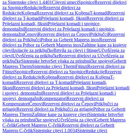
za Sistemske cijevi 1.4401
Cijevni umeci
Spojnice
Rezervni dijelovi
za Spojnice
Redukcije
Rezervni dijelovi za
Redukcije
Koljena
Rezervni dijelovi za Koljena
T-komadi
Rezervni
dijelovi za T-komadi
Prijelazni komadi, fiksni
Rezervni dijelovi za
Prijelazni komadi, fiksni
Prijelazni komadi i spojnice,
demontažni
Rezervni dijelovi za Prijelazni komadi i spojnice,
demontažni
Čepovi
Rezervni dijelovi za Čepovi
Priključci
Rezervni
dijelovi za Priključci
Pribor za Geberit Mapress inox
Rezervni
dijelovi za Pribor za Geberit Mapress inox
Zaštitne kape za krajeve
cijevi
Izolacije za priključke
Brtvila za cijevi i fitinge
Učvršćenja za
cijevi
Učvršćenja za priključke
Rezervni dijelovi za Učvršćenja za
priključke
Sistemske brtve
Set vijaka za prirubničke spojeve
Geberit
Mapress Therm
Sistemske cijevi Therm
Fitinzi
Rezervni dijelovi za
Fitinzi
Spojnice
Rezervni dijelovi za Spojnice
Redukcije
Rezervni
dijelovi za Redukcije
Koljena
Rezervni dijelovi za Koljena
T-
komadi
Rezervni dijelovi za T-komadi
Prijelazni komadi,
fiksni
Rezervni dijelovi za Prijelazni komadi, fiksni
Prijelazni komadi
i spojevi, demontažni
Rezervni dijelovi za Prijelazni komadi i
spojevi, demontažni
Kompenzatori
Rezervni dijelovi za
Kompenzatori
Čepovi
Rezervni dijelovi za Čepovi
Priključci za
grijanje
Rezervni dijelovi za Priključci za grijanje
Pribor za Geberit
Mapress Therm
Zaštitne kape za krajeve cijevi
Sistemske brtve
Set
vijaka za prirubničke spojeve
Učvršćenja za cijevi
Geberit Mapress
C-čelik
Geberit Mapress C-čelik
Rezervni dijelovi za Geberit
Mapress C-čelik
Sistemske cijevi 1.0034
Sistemske cijevi