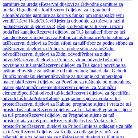
garniture za uređaje
Rezervni dijelovi za Odvodne garniture za
uređaje
Ugradbeni sifoni
Rezervni dijelovi za Ugradbeni
sifoni
Odvodne garniture za korita s funkcijom ispiranja
Izljevni
ventili
Tuševi i kade
Tuševi
Rješenja odvodnje za tuševe u razini
poda
Rezervni dijelovi za Rješenja odvodnje za tuševe u razini
poda
Tuš kanalice
Rezervni dijelovi za Tuš kanalice
Pribor za tuš
kanalice
Rezervni dijelovi za Pribor za tuš kanalice
Podni sifoni za
tuš
Rezervni dijelovi za Podni sifoni za tuš
Pribor za podne sifone za
tuš
Rezervni dijelovi za Pribor za podne sifone za tuš
Zidni
odvodi
Rezervni dijelovi za Zidni odvodi
Pribor za zidne
odvode
Rezervni dijelovi za Pribor za zidne odvode
Tuš kade i
površine za tuširanje
Rezervni dijelovi za Tuš kade i površine za
tuširanje
Površine za tuširanje od mineralnog materijala i Geberit
Duofix montažni elementi
Površine za tuširanje od mineralnog
materijala
Rezervni dijelovi za Površine za tuširanje od mineralnog
materijala
Montažni elementi
Rezervni dijelovi za Montažni
elementi
Specifični odvodi tuš kada
Rezervni dijelovi za Specifični
odvodi tuš kada
Pribor
Kabine, pregradne stijene i vrata za tuš
prostor
Rezervni dijelovi za Kabine, pregradne stijene i vrata za tuš
prostor
Tuš kabine
Rezervni dijelovi za Tuš kabine
Pregradne stijene
za tuš prostor
Rezervni dijelovi za Pregradne stijene za tuš
prostor
Vrata za tuš prostor
Rezervni dijelovi za Vrata za tuš
prostor
Pribor
Rezervni dijelovi za Pribor
Kutije za odlaganje za niše
za tuševe
Rezervni dijelovi za Kutije za odlaganje za niše za
tuševe
Kutije za odlaganje za niše
Rezervni dijelovi za Kutije za