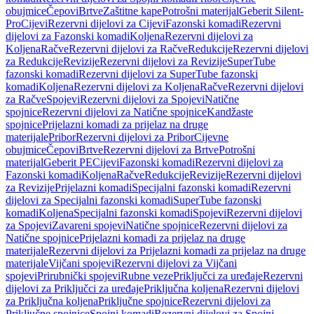
obujmice
Čepovi
Brtve
Zaštitne kape
Potrošni materijal
Geberit Silent-
Pro
Cijevi
Rezervni dijelovi za Cijevi
Fazonski komadi
Rezervni
dijelovi za Fazonski komadi
Koljena
Rezervni dijelovi za
Koljena
Račve
Rezervni dijelovi za Račve
Redukcije
Rezervni dijelovi
za Redukcije
Revizije
Rezervni dijelovi za Revizije
SuperTube
fazonski komadi
Rezervni dijelovi za SuperTube fazonski
komadi
Koljena
Rezervni dijelovi za Koljena
Račve
Rezervni dijelovi
za Račve
Spojevi
Rezervni dijelovi za Spojevi
Natične
spojnice
Rezervni dijelovi za Natične spojnice
Kandžaste
spojnice
Prijelazni komadi za prijelaz na druge
materijale
Pribor
Rezervni dijelovi za Pribor
Cijevne
obujmice
Čepovi
Brtve
Rezervni dijelovi za Brtve
Potrošni
materijal
Geberit PE
Cijevi
Fazonski komadi
Rezervni dijelovi za
Fazonski komadi
Koljena
Račve
Redukcije
Revizije
Rezervni dijelovi
za Revizije
Prijelazni komadi
Specijalni fazonski komadi
Rezervni
dijelovi za Specijalni fazonski komadi
SuperTube fazonski
komadi
Koljena
Specijalni fazonski komadi
Spojevi
Rezervni dijelovi
za Spojevi
Zavareni spojevi
Natične spojnice
Rezervni dijelovi za
Natične spojnice
Prijelazni komadi za prijelaz na druge
materijale
Rezervni dijelovi za Prijelazni komadi za prijelaz na druge
materijale
Vijčani spojevi
Rezervni dijelovi za Vijčani
spojevi
Prirubnički spojevi
Rubne veze
Priključci za uređaje
Rezervni
dijelovi za Priključci za uređaje
Priključna koljena
Rezervni dijelovi
za Priključna koljena
Priključne spojnice
Rezervni dijelovi za
Priključne spojnice
Spojni komadi
Rezervni dijelovi za Spojni