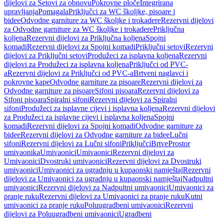
dijelovi za Setovi za obnovu
Pokrovne ploče
Integrirana
upravljanja
Pomagala
Priključci za WC školjke, pisoare i
bidee
Odvodne garniture za WC školjke i trokadere
Rezervni dijelovi
za Odvodne garniture za WC školjke i trokadere
Priključna
koljena
Rezervni dijelovi za Priključna koljena
Spojni
komadi
Rezervni dijelovi za Spojni komadi
Priključni setovi
Rezervni
dijelovi za Priključni setovi
Produžeci za isplavna koljena
Rezervni
dijelovi za Produžeci za isplavna koljena
Priključci od PVC-
a
Rezervni dijelovi za Priključci od PVC-a
Brtveni naglavci i
pokrovne kape
Odvodne garniture za pisoare
Rezervni dijelovi za
Odvodne garniture za pisoare
Sifoni pisoara
Rezervni dijelovi za
Sifoni pisoara
Spiralni sifoni
Rezervni dijelovi za Spiralni
sifoni
Produžeci za isplavne cijevi i isplavna koljena
Rezervni dijelovi
za Produžeci za isplavne cijevi i isplavna koljena
Spojni
komadi
Rezervni dijelovi za Spojni komadi
Odvodne garniture za
bidee
Rezervni dijelovi za Odvodne garniture za bidee
Lučni
sifoni
Rezervni dijelovi za Lučni sifoni
Priključci
Brtve
Prostor
umivaonika
Umivaonici
Umivaonici
Rezervni dijelovi za
Umivaonici
Dvostruki umivaonici
Rezervni dijelovi za Dvostruki
umivaonici
Umivaonici za ugradnju u kupaonski namještaj
Rezervni
dijelovi za Umivaonici za ugradnju u kupaonski namještaj
Nadpultni
umivaonici
Rezervni dijelovi za Nadpultni umivaonici
Umivaonici za
pranje ruku
Rezervni dijelovi za Umivaonici za pranje ruku
Kutni
umivaonici za pranje ruku
Poluugradbeni umivaonici
Rezervni
dijelovi za Poluugradbeni umivaonici
Ugradbeni