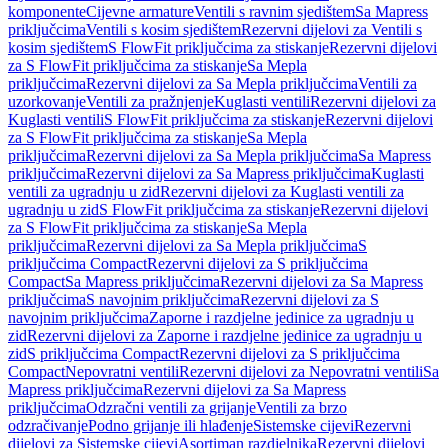
komponente
Cijevne armature
Ventili s ravnim sjedištem
Sa Mapress
priključcima
Ventili s kosim sjedištem
Rezervni dijelovi za Ventili s
kosim sjedištem
S FlowFit priključcima za stiskanje
Rezervni dijelovi
za S FlowFit priključcima za stiskanje
Sa Mepla
priključcima
Rezervni dijelovi za Sa Mepla priključcima
Ventili za
uzorkovanje
Ventili za pražnjenje
Kuglasti ventili
Rezervni dijelovi za
Kuglasti ventili
S FlowFit priključcima za stiskanje
Rezervni dijelovi
za S FlowFit priključcima za stiskanje
Sa Mepla
priključcima
Rezervni dijelovi za Sa Mepla priključcima
Sa Mapress
priključcima
Rezervni dijelovi za Sa Mapress priključcima
Kuglasti
ventili za ugradnju u zid
Rezervni dijelovi za Kuglasti ventili za
ugradnju u zid
S FlowFit priključcima za stiskanje
Rezervni dijelovi
za S FlowFit priključcima za stiskanje
Sa Mepla
priključcima
Rezervni dijelovi za Sa Mepla priključcima
S
priključcima Compact
Rezervni dijelovi za S priključcima
Compact
Sa Mapress priključcima
Rezervni dijelovi za Sa Mapress
priključcima
S navojnim priključcima
Rezervni dijelovi za S
navojnim priključcima
Zaporne i razdjelne jedinice za ugradnju u
zid
Rezervni dijelovi za Zaporne i razdjelne jedinice za ugradnju u
zid
S priključcima Compact
Rezervni dijelovi za S priključcima
Compact
Nepovratni ventili
Rezervni dijelovi za Nepovratni ventili
Sa
Mapress priključcima
Rezervni dijelovi za Sa Mapress
priključcima
Odzračni ventili za grijanje
Ventili za brzo
odzračivanje
Podno grijanje ili hlađenje
Sistemske cijevi
Rezervni
dijelovi za Sistemske cijevi
Asortiman razdjelnika
Rezervni dijelovi