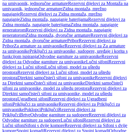
na umivaonik, jednoručne armature
Rezervni dijelovi za Montaža na
umivaonik, jednoručne armature
Zidna montaža, mrežno
napajanje
Rezervni dijelovi za Zidna montaža, mrežno
napajanje
Zidna montaža, napajanje baterijama
Rezervni dijelovi za
Zidna montaža, napajanje baterijama
Zidna montaža, napajanje
generatorom
Rezervni dijelovi za Zidna montaža, napajanje
generatorom
Zidna montaža, dvoručne armature
Rezervni dijelovi za
Zidna montaža, dvoručne armature
Pribor
Rezervni dijelovi za
Pribor
Za armature za umivaonike
Rezervni dijelovi za Za armature
za umivaonike
Priključci za umivaonike, sudopere, uređaje i korita s
funkcijom ispiranja
Odvodne garniture za umivaonike
Rezervni
dijelovi za Odvodne garniture za umivaonike
Lučni sifoni
Rezervni
dijelovi za Lučni sifoni
Lučni sifoni, model za uštedu
prostora
Rezervni dijelovi za Lučni sifoni, model za uštedu
prostora
Direktni samočisteći sifoni za umivaonike
Rezervni dijelovi
za Direktni samočisteći sifoni za umivaonike
Direktni samočisteći
sifoni za umivaonike, model za uštedu prostora
Rezervni dijelovi za
Direktni samočisteći sifoni za umivaonike, model za uštedu
prostora
Ugradbeni sifoni
Rezervni dijelovi za Ugradbeni
sifoni
Priključci za umivaonike
Rezervni dijelovi za Priključci za
umivaonike
Poklopci
Priključci
Rezervni dijelovi za
Priključci
Brtve
Odvodne garniture za sudopere
Rezervni dijelovi za
Odvodne garniture za sudopere
Lučni sifoni
Rezervni dijelovi za
Lučni sifoni
Sifoni s dvije komore
Rezervni dijelovi za Sifoni s dvije
komore
Spojni komadi
Rezervni dijelovi za Spojni komadi
Odvodne