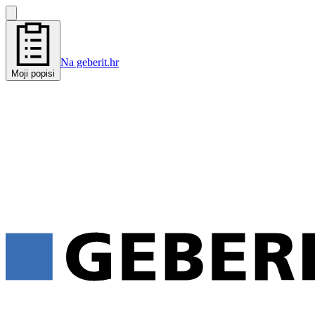
Na geberit.hr
Moji popisi