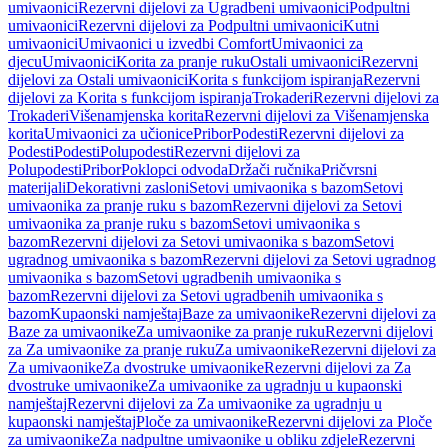
umivaonici
Rezervni dijelovi za Ugradbeni umivaonici
Podpultni
umivaonici
Rezervni dijelovi za Podpultni umivaonici
Kutni
umivaonici
Umivaonici u izvedbi Comfort
Umivaonici za
djecu
Umivaonici
Korita za pranje ruku
Ostali umivaonici
Rezervni
dijelovi za Ostali umivaonici
Korita s funkcijom ispiranja
Rezervni
dijelovi za Korita s funkcijom ispiranja
Trokaderi
Rezervni dijelovi za
Trokaderi
Višenamjenska korita
Rezervni dijelovi za Višenamjenska
korita
Umivaonici za učionice
Pribor
Podesti
Rezervni dijelovi za
Podesti
Podesti
Polupodesti
Rezervni dijelovi za
Polupodesti
Pribor
Poklopci odvoda
Držači ručnika
Pričvrsni
materijali
Dekorativni zasloni
Setovi umivaonika s bazom
Setovi
umivaonika za pranje ruku s bazom
Rezervni dijelovi za Setovi
umivaonika za pranje ruku s bazom
Setovi umivaonika s
bazom
Rezervni dijelovi za Setovi umivaonika s bazom
Setovi
ugradnog umivaonika s bazom
Rezervni dijelovi za Setovi ugradnog
umivaonika s bazom
Setovi ugradbenih umivaonika s
bazom
Rezervni dijelovi za Setovi ugradbenih umivaonika s
bazom
Kupaonski namještaj
Baze za umivaonike
Rezervni dijelovi za
Baze za umivaonike
Za umivaonike za pranje ruku
Rezervni dijelovi
za Za umivaonike za pranje ruku
Za umivaonike
Rezervni dijelovi za
Za umivaonike
Za dvostruke umivaonike
Rezervni dijelovi za Za
dvostruke umivaonike
Za umivaonike za ugradnju u kupaonski
namještaj
Rezervni dijelovi za Za umivaonike za ugradnju u
kupaonski namještaj
Ploče za umivaonike
Rezervni dijelovi za Ploče
za umivaonike
Za nadpultne umivaonike u obliku zdjele
Rezervni