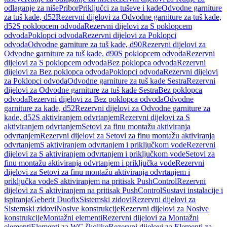
odlaganje za niše
Pribor
Priključci za tuševe i kade
Odvodne garniture
za tuš kade, d52
Rezervni dijelovi za Odvodne garniture za tuš kade,
d52
S poklopcem odvoda
Rezervni dijelovi za S poklopcem
odvoda
Poklopci odvoda
Rezervni dijelovi za Poklopci
odvoda
Odvodne garniture za tuš kade, d90
Rezervni dijelovi za
Odvodne garniture za tuš kade, d90
S poklopcem odvoda
Rezervni
dijelovi za S poklopcem odvoda
Bez poklopca odvoda
Rezervni
dijelovi za Bez poklopca odvoda
Poklopci odvoda
Rezervni dijelovi
za Poklopci odvoda
Odvodne garniture za tuš kade Sestra
Rezervni
dijelovi za Odvodne garniture za tuš kade Sestra
Bez poklopca
odvoda
Rezervni dijelovi za Bez poklopca odvoda
Odvodne
garniture za kade, d52
Rezervni dijelovi za Odvodne garniture za
kade, d52
S aktiviranjem odvrtanjem
Rezervni dijelovi za S
aktiviranjem odvrtanjem
Setovi za finu montažu aktiviranja
odvrtanjem
Rezervni dijelovi za Setovi za finu montažu aktiviranja
odvrtanjem
S aktiviranjem odvrtanjem i priključkom vode
Rezervni
dijelovi za S aktiviranjem odvrtanjem i priključkom vode
Setovi za
finu montažu aktiviranja odvrtanjem i priključka vode
Rezervni
dijelovi za Setovi za finu montažu aktiviranja odvrtanjem i
priključka vode
S aktiviranjem na pritisak PushControl
Rezervni
dijelovi za S aktiviranjem na pritisak PushControl
Sustavi instalacije i
ispiranja
Geberit Duofix
Sistemski zidovi
Rezervni dijelovi za
Sistemski zidovi
Nosive konstrukcije
Rezervni dijelovi za Nosive
konstrukcije
Montažni elementi
Rezervni dijelovi za Montažni
elementi
Elementi za WC školjke
Rezervni dijelovi za Elementi za