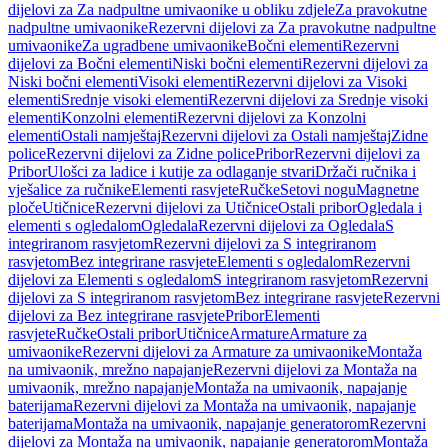
dijelovi za Za nadpultne umivaonike u obliku zdjele
Za pravokutne
nadpultne umivaonike
Rezervni dijelovi za Za pravokutne nadpultne
umivaonike
Za ugradbene umivaonike
Bočni elementi
Rezervni
dijelovi za Bočni elementi
Niski bočni elementi
Rezervni dijelovi za
Niski bočni elementi
Visoki elementi
Rezervni dijelovi za Visoki
elementi
Srednje visoki elementi
Rezervni dijelovi za Srednje visoki
elementi
Konzolni elementi
Rezervni dijelovi za Konzolni
elementi
Ostali namještaj
Rezervni dijelovi za Ostali namještaj
Zidne
police
Rezervni dijelovi za Zidne police
Pribor
Rezervni dijelovi za
Pribor
Ulošci za ladice i kutije za odlaganje stvari
Držači ručnika i
vješalice za ručnike
Elementi rasvjete
Ručke
Setovi nogu
Magnetne
ploče
Utičnice
Rezervni dijelovi za Utičnice
Ostali pribor
Ogledala i
elementi s ogledalom
Ogledala
Rezervni dijelovi za Ogledala
S
integriranom rasvjetom
Rezervni dijelovi za S integriranom
rasvjetom
Bez integrirane rasvjete
Elementi s ogledalom
Rezervni
dijelovi za Elementi s ogledalom
S integriranom rasvjetom
Rezervni
dijelovi za S integriranom rasvjetom
Bez integrirane rasvjete
Rezervni
dijelovi za Bez integrirane rasvjete
Pribor
Elementi
rasvjete
Ručke
Ostali pribor
Utičnice
Armature
Armature za
umivaonike
Rezervni dijelovi za Armature za umivaonike
Montaža
na umivaonik, mrežno napajanje
Rezervni dijelovi za Montaža na
umivaonik, mrežno napajanje
Montaža na umivaonik, napajanje
baterijama
Rezervni dijelovi za Montaža na umivaonik, napajanje
baterijama
Montaža na umivaonik, napajanje generatorom
Rezervni
dijelovi za Montaža na umivaonik, napajanje generatorom
Montaža