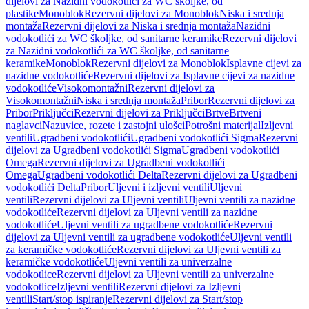
dijelovi za Nazidni vodokotlići za WC školjke, od
plastike
Monoblok
Rezervni dijelovi za Monoblok
Niska i srednja
montaža
Rezervni dijelovi za Niska i srednja montaža
Nazidni
vodokotlići za WC školjke, od sanitarne keramike
Rezervni dijelovi
za Nazidni vodokotlići za WC školjke, od sanitarne
keramike
Monoblok
Rezervni dijelovi za Monoblok
Isplavne cijevi za
nazidne vodokotliće
Rezervni dijelovi za Isplavne cijevi za nazidne
vodokotliće
Visokomontažni
Rezervni dijelovi za
Visokomontažni
Niska i srednja montaža
Pribor
Rezervni dijelovi za
Pribor
Priključci
Rezervni dijelovi za Priključci
Brtve
Brtveni
naglavci
Nazuvice, rozete i zastojni ulošci
Potrošni materijal
Izljevni
ventili
Ugradbeni vodokotlići
Ugradbeni vodokotlići Sigma
Rezervni
dijelovi za Ugradbeni vodokotlići Sigma
Ugradbeni vodokotlići
Omega
Rezervni dijelovi za Ugradbeni vodokotlići
Omega
Ugradbeni vodokotlići Delta
Rezervni dijelovi za Ugradbeni
vodokotlići Delta
Pribor
Uljevni i izljevni ventili
Uljevni
ventili
Rezervni dijelovi za Uljevni ventili
Uljevni ventili za nazidne
vodokotliće
Rezervni dijelovi za Uljevni ventili za nazidne
vodokotliće
Uljevni ventili za ugradbene vodokotliće
Rezervni
dijelovi za Uljevni ventili za ugradbene vodokotliće
Uljevni ventili
za keramičke vodokotliće
Rezervni dijelovi za Uljevni ventili za
keramičke vodokotliće
Uljevni ventili za univerzalne
vodokotlice
Rezervni dijelovi za Uljevni ventili za univerzalne
vodokotlice
Izljevni ventili
Rezervni dijelovi za Izljevni
ventili
Start/stop ispiranje
Rezervni dijelovi za Start/stop