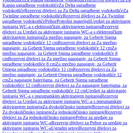
Kappa ugradbene vodokotliće
Za Delta ugradbene
vodokotliće
Rezervni dijelovi za Za Delta ugradbene vodokotliće
Za
Twinline ugradbene vodokotliće
Rezervni dijelovi za Za Twinline
ugradbene vodokotliće
Pribor
Potrošni materijali
Uređaji za aktiviranje
ispiranja WC-a s elektroničkim aktiviranjem ispiranja
Rezervni
dijelovi za Uređaji za aktiviranje ispiranja WC-a s elektroničkim
aktiviranjem ispiranja
Za mrežno napajanje, za Geberit Sigma
ugradbene vodokotliće 12 cm
Rezervni dijelovi za Za mrežno
napajanje, za Geberit Sigma ugradbene vodokotliće 12 cm
Za
mrežno napajanje, za Geberit Sigma ugradbene vodokotliće 8
cm
Rezervni dijelovi za Za mrežno napajanje, za Geberit Sigma
ugradbene vodokotliće 8 cm
Za mrežno napajanje, za Geberit
Omega ugradbene vodokotliće 12 cm
Rezervni dijelovi za Za
mrežno napajanje, za Geberit Omega ugradbene vodokotliće 12
cm
Za napajanje baterijama, za Geberit Sigma ugradbene
vodokotliće 12 cm
Rezervni dijelovi za Za napajanje baterijama, za
Geberit Sigma ugradbene vodokotliće 12 cm
Uređaji za aktiviranje
ispiranja WC-a s pneumatskim aktiviranjem ispiranja
Rezervni
dijelovi za Uređaji za aktiviranje ispiranja WC-a s pneumatskim
aktiviranjem ispiranja
Za dvokoličinsko ispiranje
Rezervni dijelovi za
Za dvokoličinsko ispiranje
Za jednokoličinsko ispiranje
Rezervni
dijelovi za Za jednokoličinsko ispiranje
Pribor za uređaje za
aktiviranje ispiranja WC-a
Rezervni dijelovi za Pribor za uređaje za
aktiviranje ispiranja WC-a
Ugradni setovi
Rezervni dijelovi za