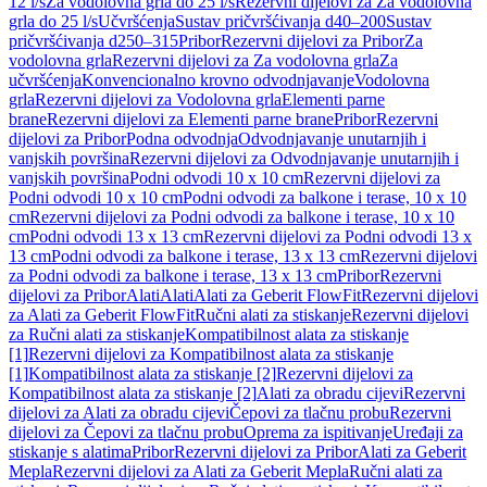
12 l/s
Za vodolovna grla do 25 l/s
Rezervni dijelovi za Za vodolovna
grla do 25 l/s
Učvršćenja
Sustav pričvršćivanja d40–200
Sustav
pričvršćivanja d250–315
Pribor
Rezervni dijelovi za Pribor
Za
vodolovna grla
Rezervni dijelovi za Za vodolovna grla
Za
učvršćenja
Konvencionalno krovno odvodnjavanje
Vodolovna
grla
Rezervni dijelovi za Vodolovna grla
Elementi parne
brane
Rezervni dijelovi za Elementi parne brane
Pribor
Rezervni
dijelovi za Pribor
Podna odvodnja
Odvodnjavanje unutarnjih i
vanjskih površina
Rezervni dijelovi za Odvodnjavanje unutarnjih i
vanjskih površina
Podni odvodi 10 x 10 cm
Rezervni dijelovi za
Podni odvodi 10 x 10 cm
Podni odvodi za balkone i terase, 10 x 10
cm
Rezervni dijelovi za Podni odvodi za balkone i terase, 10 x 10
cm
Podni odvodi 13 x 13 cm
Rezervni dijelovi za Podni odvodi 13 x
13 cm
Podni odvodi za balkone i terase, 13 x 13 cm
Rezervni dijelovi
za Podni odvodi za balkone i terase, 13 x 13 cm
Pribor
Rezervni
dijelovi za Pribor
Alati
Alati
Alati za Geberit FlowFit
Rezervni dijelovi
za Alati za Geberit FlowFit
Ručni alati za stiskanje
Rezervni dijelovi
za Ručni alati za stiskanje
Kompatibilnost alata za stiskanje
[1]
Rezervni dijelovi za Kompatibilnost alata za stiskanje
[1]
Kompatibilnost alata za stiskanje [2]
Rezervni dijelovi za
Kompatibilnost alata za stiskanje [2]
Alati za obradu cijevi
Rezervni
dijelovi za Alati za obradu cijevi
Čepovi za tlačnu probu
Rezervni
dijelovi za Čepovi za tlačnu probu
Oprema za ispitivanje
Uređaji za
stiskanje s alatima
Pribor
Rezervni dijelovi za Pribor
Alati za Geberit
Mepla
Rezervni dijelovi za Alati za Geberit Mepla
Ručni alati za