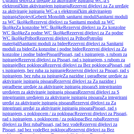
Ugradni setovi
Za uređaje za aktiviranje ispiranja WC-a s
elektroničkim aktiviranjem ispiranja
Rezervni dijelovi za Za uređaje
za aktiviranje ispiranja WC-a s elektroničkim aktiviranjem
ispiranja
Spojevi
Geberit Monolith sanitarni moduli
Sanitarni moduli
za WC školjke
Rezervni dijelovi za Sanitarni moduli za WC
školjke
Za konzolne WC školjke
Rezervni dijelovi za Za konzolne
WC školjke
Za podne WC školjke
Rezervni dijelovi za Za podne
WC školjke
Pribor
Rezervni dijelovi za Pribor
Potrošni
materijali
Sanitarni moduli za bidee
Rezervni dijelovi za Sanitarni
moduli za bidee
Za konzolne i podne bidee
Rezervni dijelovi za Za
konzolne i podne bidee
Pisoari
Pisoari, rad s ispiranjem, s rubom za
ispiranje
Rezervni dijelovi za Pisoari, rad s ispiranjem, s rubom za
ispiranje
Bez poklopca
Rezervni dijelovi za Bez poklopca
Pisoari, rad
s ispiranjem, bez ruba za ispiranje
Rezervni dijelovi za Pisoari, rad s
ispiranjem, bez ruba za ispiranje
Za nazidne i ugradbene uređaje za
aktiviranje ispiranja pisoara
Rezervni dijelovi za Za nazidne i
ugradbene uređaje za aktiviranje ispiranja pisoara
S integriranim
uređajem za aktiviranje ispiranja pisoara
Rezervni dijelovi za S
integriranim uređajem za aktiviranje ispiranja pisoara
Za integrirani
uređaj za aktiviranje ispiranja pisoara
Rezervni dijelovi za Za
integrirani uređaj za aktiviranje ispiranja pisoara
Pisoari, rad s
ispiranjem, s poklopcem / za poklopac
Rezervni dijelovi za Pisoari,
rad s ispiranjem, s poklopcem / za poklopac
Bez ruba
Rezervni
dijelovi za Bez ruba
Pisoari, rad bez vode
Rezervni dijelovi za
Pisoari, rad bez vode
Bez poklopca
Rezervni dijelovi za Bez