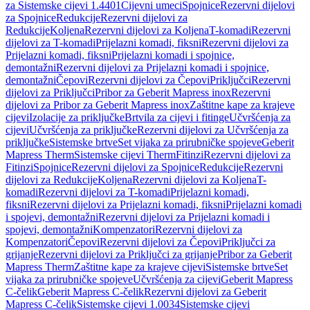
za Sistemske cijevi 1.4401
Cijevni umeci
Spojnice
Rezervni dijelovi
za Spojnice
Redukcije
Rezervni dijelovi za
Redukcije
Koljena
Rezervni dijelovi za Koljena
T-komadi
Rezervni
dijelovi za T-komadi
Prijelazni komadi, fiksni
Rezervni dijelovi za
Prijelazni komadi, fiksni
Prijelazni komadi i spojnice,
demontažni
Rezervni dijelovi za Prijelazni komadi i spojnice,
demontažni
Čepovi
Rezervni dijelovi za Čepovi
Priključci
Rezervni
dijelovi za Priključci
Pribor za Geberit Mapress inox
Rezervni
dijelovi za Pribor za Geberit Mapress inox
Zaštitne kape za krajeve
cijevi
Izolacije za priključke
Brtvila za cijevi i fitinge
Učvršćenja za
cijevi
Učvršćenja za priključke
Rezervni dijelovi za Učvršćenja za
priključke
Sistemske brtve
Set vijaka za prirubničke spojeve
Geberit
Mapress Therm
Sistemske cijevi Therm
Fitinzi
Rezervni dijelovi za
Fitinzi
Spojnice
Rezervni dijelovi za Spojnice
Redukcije
Rezervni
dijelovi za Redukcije
Koljena
Rezervni dijelovi za Koljena
T-
komadi
Rezervni dijelovi za T-komadi
Prijelazni komadi,
fiksni
Rezervni dijelovi za Prijelazni komadi, fiksni
Prijelazni komadi
i spojevi, demontažni
Rezervni dijelovi za Prijelazni komadi i
spojevi, demontažni
Kompenzatori
Rezervni dijelovi za
Kompenzatori
Čepovi
Rezervni dijelovi za Čepovi
Priključci za
grijanje
Rezervni dijelovi za Priključci za grijanje
Pribor za Geberit
Mapress Therm
Zaštitne kape za krajeve cijevi
Sistemske brtve
Set
vijaka za prirubničke spojeve
Učvršćenja za cijevi
Geberit Mapress
C-čelik
Geberit Mapress C-čelik
Rezervni dijelovi za Geberit
Mapress C-čelik
Sistemske cijevi 1.0034
Sistemske cijevi