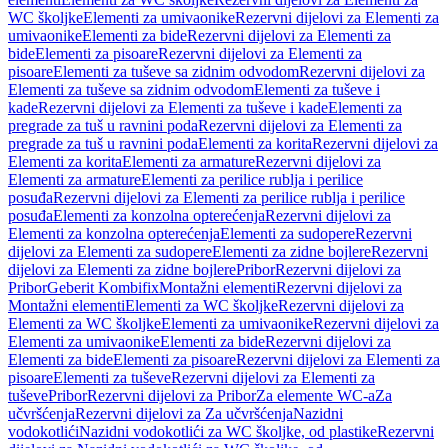
WC školjke
Elementi za umivaonike
Rezervni dijelovi za Elementi za
umivaonike
Elementi za bide
Rezervni dijelovi za Elementi za
bide
Elementi za pisoare
Rezervni dijelovi za Elementi za
pisoare
Elementi za tuševe sa zidnim odvodom
Rezervni dijelovi za
Elementi za tuševe sa zidnim odvodom
Elementi za tuševe i
kade
Rezervni dijelovi za Elementi za tuševe i kade
Elementi za
pregrade za tuš u ravnini poda
Rezervni dijelovi za Elementi za
pregrade za tuš u ravnini poda
Elementi za korita
Rezervni dijelovi za
Elementi za korita
Elementi za armature
Rezervni dijelovi za
Elementi za armature
Elementi za perilice rublja i perilice
posuđa
Rezervni dijelovi za Elementi za perilice rublja i perilice
posuđa
Elementi za konzolna opterećenja
Rezervni dijelovi za
Elementi za konzolna opterećenja
Elementi za sudopere
Rezervni
dijelovi za Elementi za sudopere
Elementi za zidne bojlere
Rezervni
dijelovi za Elementi za zidne bojlere
Pribor
Rezervni dijelovi za
Pribor
Geberit Kombifix
Montažni elementi
Rezervni dijelovi za
Montažni elementi
Elementi za WC školjke
Rezervni dijelovi za
Elementi za WC školjke
Elementi za umivaonike
Rezervni dijelovi za
Elementi za umivaonike
Elementi za bide
Rezervni dijelovi za
Elementi za bide
Elementi za pisoare
Rezervni dijelovi za Elementi za
pisoare
Elementi za tuševe
Rezervni dijelovi za Elementi za
tuševe
Pribor
Rezervni dijelovi za Pribor
Za elemente WC-a
Za
učvršćenja
Rezervni dijelovi za Za učvršćenja
Nazidni
vodokotlići
Nazidni vodokotlići za WC školjke, od plastike
Rezervni