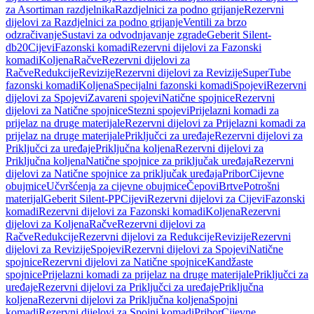
za Asortiman razdjelnika
Razdjelnici za podno grijanje
Rezervni
dijelovi za Razdjelnici za podno grijanje
Ventili za brzo
odzračivanje
Sustavi za odvodnjavanje zgrade
Geberit Silent-
db20
Cijevi
Fazonski komadi
Rezervni dijelovi za Fazonski
komadi
Koljena
Račve
Rezervni dijelovi za
Račve
Redukcije
Revizije
Rezervni dijelovi za Revizije
SuperTube
fazonski komadi
Koljena
Specijalni fazonski komadi
Spojevi
Rezervni
dijelovi za Spojevi
Zavareni spojevi
Natične spojnice
Rezervni
dijelovi za Natične spojnice
Stezni spojevi
Prijelazni komadi za
prijelaz na druge materijale
Rezervni dijelovi za Prijelazni komadi za
prijelaz na druge materijale
Priključci za uređaje
Rezervni dijelovi za
Priključci za uređaje
Priključna koljena
Rezervni dijelovi za
Priključna koljena
Natične spojnice za priključak uređaja
Rezervni
dijelovi za Natične spojnice za priključak uređaja
Pribor
Cijevne
obujmice
Učvršćenja za cijevne obujmice
Čepovi
Brtve
Potrošni
materijal
Geberit Silent-PP
Cijevi
Rezervni dijelovi za Cijevi
Fazonski
komadi
Rezervni dijelovi za Fazonski komadi
Koljena
Rezervni
dijelovi za Koljena
Račve
Rezervni dijelovi za
Račve
Redukcije
Rezervni dijelovi za Redukcije
Revizije
Rezervni
dijelovi za Revizije
Spojevi
Rezervni dijelovi za Spojevi
Natične
spojnice
Rezervni dijelovi za Natične spojnice
Kandžaste
spojnice
Prijelazni komadi za prijelaz na druge materijale
Priključci za
uređaje
Rezervni dijelovi za Priključci za uređaje
Priključna
koljena
Rezervni dijelovi za Priključna koljena
Spojni
komadi
Rezervni dijelovi za Spojni komadi
Pribor
Cijevne