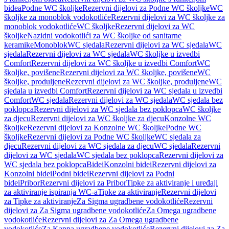
bidea
Podne WC školjke
Rezervni dijelovi za Podne WC školjke
WC
školjke za monoblok vodokotliće
Rezervni dijelovi za WC školjke za
monoblok vodokotliće
WC školjke
Rezervni dijelovi za WC
školjke
Nazidni vodokotlići za WC školjke od sanitarne
keramike
Monoblok
WC sjedala
Rezervni dijelovi za WC sjedala
WC
sjedala
Rezervni dijelovi za WC sjedala
WC školjke u izvedbi
Comfort
Rezervni dijelovi za WC školjke u izvedbi Comfort
WC
školjke, povišene
Rezervni dijelovi za WC školjke, povišene
WC
školjke, produljene
Rezervni dijelovi za WC školjke, produljene
WC
sjedala u izvedbi Comfort
Rezervni dijelovi za WC sjedala u izvedbi
Comfort
WC sjedala
Rezervni dijelovi za WC sjedala
WC sjedala bez
poklopca
Rezervni dijelovi za WC sjedala bez poklopca
WC školjke
za djecu
Rezervni dijelovi za WC školjke za djecu
Konzolne WC
školjke
Rezervni dijelovi za Konzolne WC školjke
Podne WC
školjke
Rezervni dijelovi za Podne WC školjke
WC sjedala za
djecu
Rezervni dijelovi za WC sjedala za djecu
WC sjedala
Rezervni
dijelovi za WC sjedala
WC sjedala bez poklopca
Rezervni dijelovi za
WC sjedala bez poklopca
Bidei
Konzolni bidei
Rezervni dijelovi za
Konzolni bidei
Podni bidei
Rezervni dijelovi za Podni
bidei
Pribor
Rezervni dijelovi za Pribor
Tipke za aktiviranje i uređaji
za aktiviranje ispiranja WC-a
Tipke za aktiviranje
Rezervni dijelovi
za Tipke za aktiviranje
Za Sigma ugradbene vodokotliće
Rezervni
dijelovi za Za Sigma ugradbene vodokotliće
Za Omega ugradbene
vodokotliće
Rezervni dijelovi za Za Omega ugradbene
vodokotliće
Za Kappa ugradbene vodokotliće
Rezervni dijelovi za Za