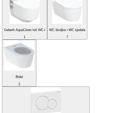
Geberit AquaClean tuš WC-i
WC školjke i WC sjedala
1
7
Bidei
1