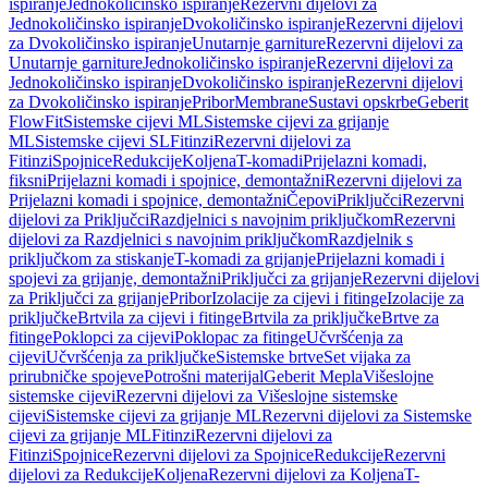
ispiranje
Jednokoličinsko ispiranje
Rezervni dijelovi za
Jednokoličinsko ispiranje
Dvokoličinsko ispiranje
Rezervni dijelovi
za Dvokoličinsko ispiranje
Unutarnje garniture
Rezervni dijelovi za
Unutarnje garniture
Jednokoličinsko ispiranje
Rezervni dijelovi za
Jednokoličinsko ispiranje
Dvokoličinsko ispiranje
Rezervni dijelovi
za Dvokoličinsko ispiranje
Pribor
Membrane
Sustavi opskrbe
Geberit
FlowFit
Sistemske cijevi ML
Sistemske cijevi za grijanje
ML
Sistemske cijevi SL
Fitinzi
Rezervni dijelovi za
Fitinzi
Spojnice
Redukcije
Koljena
T-komadi
Prijelazni komadi,
fiksni
Prijelazni komadi i spojnice, demontažni
Rezervni dijelovi za
Prijelazni komadi i spojnice, demontažni
Čepovi
Priključci
Rezervni
dijelovi za Priključci
Razdjelnici s navojnim priključkom
Rezervni
dijelovi za Razdjelnici s navojnim priključkom
Razdjelnik s
priključkom za stiskanje
T-komadi za grijanje
Prijelazni komadi i
spojevi za grijanje, demontažni
Priključci za grijanje
Rezervni dijelovi
za Priključci za grijanje
Pribor
Izolacije za cijevi i fitinge
Izolacije za
priključke
Brtvila za cijevi i fitinge
Brtvila za priključke
Brtve za
fitinge
Poklopci za cijevi
Poklopac za fitinge
Učvršćenja za
cijevi
Učvršćenja za priključke
Sistemske brtve
Set vijaka za
prirubničke spojeve
Potrošni materijal
Geberit Mepla
Višeslojne
sistemske cijevi
Rezervni dijelovi za Višeslojne sistemske
cijevi
Sistemske cijevi za grijanje ML
Rezervni dijelovi za Sistemske
cijevi za grijanje ML
Fitinzi
Rezervni dijelovi za
Fitinzi
Spojnice
Rezervni dijelovi za Spojnice
Redukcije
Rezervni
dijelovi za Redukcije
Koljena
Rezervni dijelovi za Koljena
T-