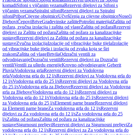
komadi
Sifoni s vijčanim vezama
Rezervni dijelovi za Sifoni s
vijčanim vezama
Spiralni sifoni
Rezervni dijelovi za Spiralni
sifoni
Pribor
Cijevne obujmice
Učvršćenja za cijevne obujmice
Noseći
žljebovi
Čepovi
Brtve
Građevinske zaštite
Potrošni materijal
Zaštita od
požara, zvučna izolacija i zaštita od vlage
Zaštita od požara
Rezervni
dijelovi za Zaštita od požara
Zaštita od požara za kanalizacijske
sustave
Rezervni dijelovi za Zaštita od požara za kanalizacijske
sustave
Zvučna izolacija
Izolacije od vibracijske buke tijela
Izolacije
od vibracijske buke tijela i izolacija od zvuka koja se širi
zrakom
Zaštita od vlage
Brtvila
Odzračni ventili za
odvodnjavanje
Dozračni ventili
Rezervni dijelovi za Dozračni
ventili
Ventili za uštedu energije
Krovno odvodnjavanje Geberit
Pluvia
Vodolovna grla
Rezervni dijelovi za Vodolovna
grla
Vodolovna grla do 12 l/s
Rezervni dijelovi za Vodolovna grla do
12 l/s
Vodolovna grla do 25 l/s
Rezervni dijelovi za Vodolovna grla
do 25 l/s
Vodolovna grla za žljebove
Rezervni dijelovi za Vodolovna
grla za žljebove
Vodolovna grla do 12 l/s
Rezervni dijelovi za
Vodolovna grla do 12 l/s
Vodolovna grla do 25 l/s
Rezervni dijelovi
za Vodolovna grla do 25 l/s
Elementi parne brane
Rezervni dijelovi
za Elementi parne brane
Za vodolovna grla do 12 l/s
Rezervni
dijelovi za Za vodolovna grla do 12 l/s
Za vodolovna grla do 25
l/s
Zaštita od požara
Zaštita od požara za kanalizacijske
sustave
Sigurnosni preljevi
Rezervni dijelovi za Sigurnosni preljevi
Za
vodolovna grla do 12 l/s
Rezervni dijelovi za Za vodolovna grla do