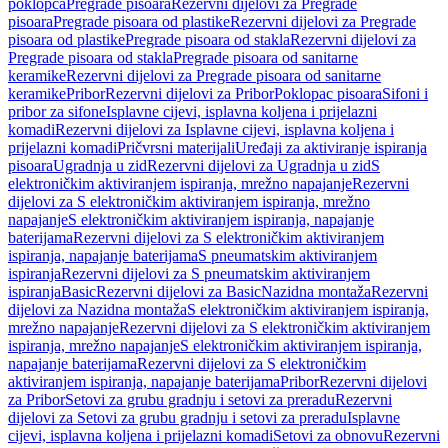
poklopca
Pregrade pisoara
Rezervni dijelovi za Pregrade
pisoara
Pregrade pisoara od plastike
Rezervni dijelovi za Pregrade
pisoara od plastike
Pregrade pisoara od stakla
Rezervni dijelovi za
Pregrade pisoara od stakla
Pregrade pisoara od sanitarne
keramike
Rezervni dijelovi za Pregrade pisoara od sanitarne
keramike
Pribor
Rezervni dijelovi za Pribor
Poklopac pisoara
Sifoni i
pribor za sifone
Isplavne cijevi, isplavna koljena i prijelazni
komadi
Rezervni dijelovi za Isplavne cijevi, isplavna koljena i
prijelazni komadi
Pričvrsni materijali
Uređaji za aktiviranje ispiranja
pisoara
Ugradnja u zid
Rezervni dijelovi za Ugradnja u zid
S
elektroničkim aktiviranjem ispiranja, mrežno napajanje
Rezervni
dijelovi za S elektroničkim aktiviranjem ispiranja, mrežno
napajanje
S elektroničkim aktiviranjem ispiranja, napajanje
baterijama
Rezervni dijelovi za S elektroničkim aktiviranjem
ispiranja, napajanje baterijama
S pneumatskim aktiviranjem
ispiranja
Rezervni dijelovi za S pneumatskim aktiviranjem
ispiranja
Basic
Rezervni dijelovi za Basic
Nazidna montaža
Rezervni
dijelovi za Nazidna montaža
S elektroničkim aktiviranjem ispiranja,
mrežno napajanje
Rezervni dijelovi za S elektroničkim aktiviranjem
ispiranja, mrežno napajanje
S elektroničkim aktiviranjem ispiranja,
napajanje baterijama
Rezervni dijelovi za S elektroničkim
aktiviranjem ispiranja, napajanje baterijama
Pribor
Rezervni dijelovi
za Pribor
Setovi za grubu gradnju i setovi za preradu
Rezervni
dijelovi za Setovi za grubu gradnju i setovi za preradu
Isplavne
cijevi, isplavna koljena i prijelazni komadi
Setovi za obnovu
Rezervni