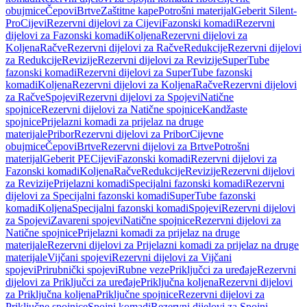
obujmice
Čepovi
Brtve
Zaštitne kape
Potrošni materijal
Geberit Silent-
Pro
Cijevi
Rezervni dijelovi za Cijevi
Fazonski komadi
Rezervni
dijelovi za Fazonski komadi
Koljena
Rezervni dijelovi za
Koljena
Račve
Rezervni dijelovi za Račve
Redukcije
Rezervni dijelovi
za Redukcije
Revizije
Rezervni dijelovi za Revizije
SuperTube
fazonski komadi
Rezervni dijelovi za SuperTube fazonski
komadi
Koljena
Rezervni dijelovi za Koljena
Račve
Rezervni dijelovi
za Račve
Spojevi
Rezervni dijelovi za Spojevi
Natične
spojnice
Rezervni dijelovi za Natične spojnice
Kandžaste
spojnice
Prijelazni komadi za prijelaz na druge
materijale
Pribor
Rezervni dijelovi za Pribor
Cijevne
obujmice
Čepovi
Brtve
Rezervni dijelovi za Brtve
Potrošni
materijal
Geberit PE
Cijevi
Fazonski komadi
Rezervni dijelovi za
Fazonski komadi
Koljena
Račve
Redukcije
Revizije
Rezervni dijelovi
za Revizije
Prijelazni komadi
Specijalni fazonski komadi
Rezervni
dijelovi za Specijalni fazonski komadi
SuperTube fazonski
komadi
Koljena
Specijalni fazonski komadi
Spojevi
Rezervni dijelovi
za Spojevi
Zavareni spojevi
Natične spojnice
Rezervni dijelovi za
Natične spojnice
Prijelazni komadi za prijelaz na druge
materijale
Rezervni dijelovi za Prijelazni komadi za prijelaz na druge
materijale
Vijčani spojevi
Rezervni dijelovi za Vijčani
spojevi
Prirubnički spojevi
Rubne veze
Priključci za uređaje
Rezervni
dijelovi za Priključci za uređaje
Priključna koljena
Rezervni dijelovi
za Priključna koljena
Priključne spojnice
Rezervni dijelovi za
Priključne spojnice
Spojni komadi
Rezervni dijelovi za Spojni