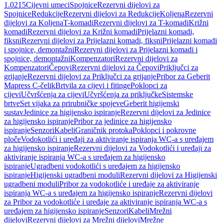
1.0215
Cijevni umeci
Spojnice
Rezervni dijelovi za
Spojnice
Redukcije
Rezervni dijelovi za Redukcije
Koljena
Rezervni
dijelovi za Koljena
T-komadi
Rezervni dijelovi za T-komadi
Križni
komadi
Rezervni dijelovi za Križni komadi
Prijelazni komadi,
fiksni
Rezervni dijelovi za Prijelazni komadi, fiksni
Prijelazni komadi
i spojnice, demontažni
Rezervni dijelovi za Prijelazni komadi i
spojnice, demontažni
Kompenzatori
Rezervni dijelovi za
Kompenzatori
Čepovi
Rezervni dijelovi za Čepovi
Priključci za
grijanje
Rezervni dijelovi za Priključci za grijanje
Pribor za Geberit
Mapress C-čelik
Brtvila za cijevi i fitinge
Poklopci za
cijevi
Učvršćenja za cijevi
Učvršćenja za priključke
Sistemske
brtve
Set vijaka za prirubničke spojeve
Geberit higijenski
sustav
Jedinice za higijensko ispiranje
Rezervni dijelovi za Jedinice
za higijensko ispiranje
Pribor za jedinice za higijensko
ispiranje
Senzori
Kabeli
Graničnik protoka
Poklopci i pokrovne
ploče
Vodokotlići i uređaji za aktiviranje ispiranja WC-a s uređajem
za higijensko ispiranje
Rezervni dijelovi za Vodokotlići i uređaji za
aktiviranje ispiranja WC-a s uređajem za higijensko
ispiranje
Ugradbeni vodokotlići s uređajem za higijensko
ispiranje
Higijenski ugradbeni moduli
Rezervni dijelovi za Higijenski
ugradbeni moduli
Pribor za vodokotliće i uređaje za aktiviranje
ispiranja WC-a s uređajem za higijensko ispiranje
Rezervni dijelovi
za Pribor za vodokotliće i uređaje za aktiviranje ispiranja WC-a s
uređajem za higijensko ispiranje
Senzori
Kabeli
Mrežni
dijelovi
Rezervni dijelovi za Mrežni dijelovi
Mrežne