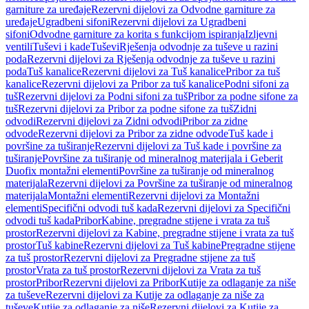
garniture za uređaje
Rezervni dijelovi za Odvodne garniture za
uređaje
Ugradbeni sifoni
Rezervni dijelovi za Ugradbeni
sifoni
Odvodne garniture za korita s funkcijom ispiranja
Izljevni
ventili
Tuševi i kade
Tuševi
Rješenja odvodnje za tuševe u razini
poda
Rezervni dijelovi za Rješenja odvodnje za tuševe u razini
poda
Tuš kanalice
Rezervni dijelovi za Tuš kanalice
Pribor za tuš
kanalice
Rezervni dijelovi za Pribor za tuš kanalice
Podni sifoni za
tuš
Rezervni dijelovi za Podni sifoni za tuš
Pribor za podne sifone za
tuš
Rezervni dijelovi za Pribor za podne sifone za tuš
Zidni
odvodi
Rezervni dijelovi za Zidni odvodi
Pribor za zidne
odvode
Rezervni dijelovi za Pribor za zidne odvode
Tuš kade i
površine za tuširanje
Rezervni dijelovi za Tuš kade i površine za
tuširanje
Površine za tuširanje od mineralnog materijala i Geberit
Duofix montažni elementi
Površine za tuširanje od mineralnog
materijala
Rezervni dijelovi za Površine za tuširanje od mineralnog
materijala
Montažni elementi
Rezervni dijelovi za Montažni
elementi
Specifični odvodi tuš kada
Rezervni dijelovi za Specifični
odvodi tuš kada
Pribor
Kabine, pregradne stijene i vrata za tuš
prostor
Rezervni dijelovi za Kabine, pregradne stijene i vrata za tuš
prostor
Tuš kabine
Rezervni dijelovi za Tuš kabine
Pregradne stijene
za tuš prostor
Rezervni dijelovi za Pregradne stijene za tuš
prostor
Vrata za tuš prostor
Rezervni dijelovi za Vrata za tuš
prostor
Pribor
Rezervni dijelovi za Pribor
Kutije za odlaganje za niše
za tuševe
Rezervni dijelovi za Kutije za odlaganje za niše za
tuševe
Kutije za odlaganje za niše
Rezervni dijelovi za Kutije za