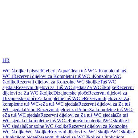
HR
WC školjke i pisoari
Geberit AquaClean tuš WC-i
Kompletni tuš
WC-i
Rezervni dijelovi za Kompletni tuš WC-i
Konzolne WC
školjke
Rezervni dijelovi za Konzolne WC školjke
Tuš WC
sjedala
Rezervni dijelovi za Tuš WC sjedala
Za WC školjke
Rezervni
dijelovi za Za WC školjke
Dizajnerske ploče
Rezervni dijelovi za
Dizajnerske ploče
Za kompletne tuš WC-e
Rezervni dijelovi za Za
kompletne tuš WC-e
Za tuš WC sjedala
Rezervni dijelovi za Za tuš
WC sjedala
Pribor
Rezervni dijelovi za Pribor
Za kompletne tuš WC-
e
Za tuš WC sjedala
Rezervni dijelovi za Za tuš WC sjedala
Za tuš
WC sjedala i kompletne tuš WC-e
Potrošni materijali
WC školjke i
WC sjedala
Konzolne WC školjke
Rezervni dijelovi za Konzolne
WC školjke
WC školjke
Rezervni dijelovi za WC školjke
WC školjke
s funkcijom bidea
Rezervni dijelovi za WC školjke s funkcijom