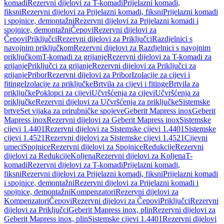
komadi
Rezervni dijelovi za T-komadi
Prijelazni komadi,
fiksni
Rezervni dijelovi za Prijelazni komadi, fiksni
Prijelazni komadi
i spojnice, demontažni
Rezervni dijelovi za Prijelazni komadi i
spojnice, demontažni
Čepovi
Rezervni dijelovi za
Čepovi
Priključci
Rezervni dijelovi za Priključci
Razdjelnici s
navojnim priključkom
Rezervni dijelovi za Razdjelnici s navojnim
priključkom
T-komadi za grijanje
Rezervni dijelovi za T-komadi za
grijanje
Priključci za grijanje
Rezervni dijelovi za Priključci za
grijanje
Pribor
Rezervni dijelovi za Pribor
Izolacije za cijevi i
fitinge
Izolacije za priključke
Brtvila za cijevi i fitinge
Brtvila za
priključke
Poklopci za cijevi
Učvršćenja za cijevi
Učvršćenja za
priključke
Rezervni dijelovi za Učvršćenja za priključke
Sistemske
brtve
Set vijaka za prirubničke spojeve
Geberit Mapress inox
Geberit
Mapress inox
Rezervni dijelovi za Geberit Mapress inox
Sistemske
cijevi 1.4401
Rezervni dijelovi za Sistemske cijevi 1.4401
Sistemske
cijevi 1.4521
Rezervni dijelovi za Sistemske cijevi 1.4521
Cijevni
umeci
Spojnice
Rezervni dijelovi za Spojnice
Redukcije
Rezervni
dijelovi za Redukcije
Koljena
Rezervni dijelovi za Koljena
T-
komadi
Rezervni dijelovi za T-komadi
Prijelazni komadi,
fiksni
Rezervni dijelovi za Prijelazni komadi, fiksni
Prijelazni komadi
i spojnice, demontažni
Rezervni dijelovi za Prijelazni komadi i
spojnice, demontažni
Kompenzatori
Rezervni dijelovi za
Kompenzatori
Čepovi
Rezervni dijelovi za Čepovi
Priključci
Rezervni
dijelovi za Priključci
Geberit Mapress inox, plin
Rezervni dijelovi za
Geberit Mapress inox, plin
Sistemske cijevi 1.4401
Rezervni dijelovi