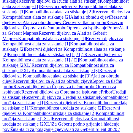
stiskanje
Rezervni dijelovi za Ručni alati za stiskanje
Kompatibilnost
alata za stiskanje [1]
Rezervni dijelovi za Kompatibilnost alata za
stiskanje [1]
Kompatibilnost alata za stiskanje [2]
Rezervni dijelovi za
Kompatibilnost alata za stiskanje [2]
Alati za obradu cijevi
Rezervni
dijelovi za Alati za obradu cijevi
Čepovi za tlačnu probu
Rezervni
dijelovi za Čepovi za tlačnu probu
Oprema za ispitivanje
Pribor
Alati
za Geberit Mapress
Rezervni dijelovi za Alati za Geberit
Mapress
Kompatibilnost alata za stiskanje [1]
Rezervni dijelovi za
Kompatibilnost alata za stiskanje [1]
Kompatibilnost alata za
stiskanje [2]
Rezervni dijelovi za Kompatibilnost alata za stiskanje
[2]
Kompatibilnost alata za stiskanje [1] / [2]
Rezervni dijelovi za
Kompatibilnost alata za stiskanje [1] / [2]
Kompatibilnost alata za
stiskanje [2XL]
Rezervni dijelovi za Kompatibilnost alata za
stiskanje [2XL]
Kompatibilnost alata za stiskanje [3]
Rezervni
dijelovi za Kompatibilnost alata za stiskanje [3]
Alati za obradu
cijevi
Rezervni dijelovi za Alati za obradu cijevi
Čepovi za tlačnu
probu
Rezervni dijelovi za Čepovi za tlačnu probu
Oprema za
ispitivanje
Rezervni dijelovi za Oprema za ispitivanje
Pribor
Uređaji
za stiskanje
Rezervni dijelovi za Uređaji za stiskanje
Kompatibilnost
uređaja za stiskanje [1]
Rezervni dijelovi za Kompatibilnost uređaja
za stiskanje [1]
Kompatibilnost uređaja za stiskanje [2]
Rezervni
dijelovi za Kompatibilnost uređaja za stiskanje [2]
Kompatibilnost
uređaja za stiskanje [2XL]
Rezervni dijelovi za Kompatibilnost
uređaja za stiskanje [2XL]
Za Geberit podno grijanje i hlađenje
površina
Stalci za polaganje cijevi
Alati za Geberit Silent-db20 /