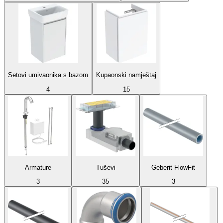
Setovi umivaonika s bazom
Kupaonski namještaj
4
15
Armature
Tuševi
Geberit FlowFit
3
35
3