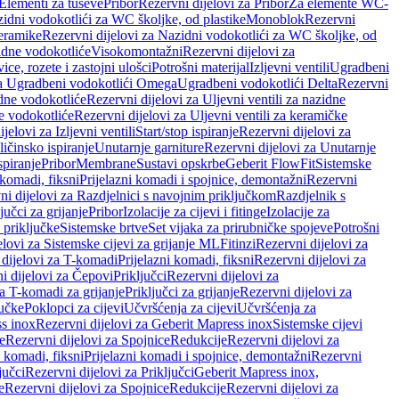
 Elementi za tuševe
Pribor
Rezervni dijelovi za Pribor
Za elemente WC-
zidni vodokotlići za WC školjke, od plastike
Monoblok
Rezervni
keramike
Rezervni dijelovi za Nazidni vodokotlići za WC školjke, od
zidne vodokotliće
Visokomontažni
Rezervni dijelovi za
ce, rozete i zastojni ulošci
Potrošni materijal
Izljevni ventili
Ugradbeni
za Ugradbeni vodokotlići Omega
Ugradbeni vodokotlići Delta
Rezervni
idne vodokotliće
Rezervni dijelovi za Uljevni ventili za nazidne
ke vodokotliće
Rezervni dijelovi za Uljevni ventili za keramičke
jelovi za Izljevni ventili
Start/stop ispiranje
Rezervni dijelovi za
ičinsko ispiranje
Unutarnje garniture
Rezervni dijelovi za Unutarnje
spiranje
Pribor
Membrane
Sustavi opskrbe
Geberit FlowFit
Sistemske
 komadi, fiksni
Prijelazni komadi i spojnice, demontažni
Rezervni
ni dijelovi za Razdjelnici s navojnim priključkom
Razdjelnik s
jučci za grijanje
Pribor
Izolacije za cijevi i fitinge
Izolacije za
 priključke
Sistemske brtve
Set vijaka za prirubničke spojeve
Potrošni
elovi za Sistemske cijevi za grijanje ML
Fitinzi
Rezervni dijelovi za
 dijelovi za T-komadi
Prijelazni komadi, fiksni
Rezervni dijelovi za
i dijelovi za Čepovi
Priključci
Rezervni dijelovi za
za T-komadi za grijanje
Priključci za grijanje
Rezervni dijelovi za
jučke
Poklopci za cijevi
Učvršćenja za cijevi
Učvršćenja za
s inox
Rezervni dijelovi za Geberit Mapress inox
Sistemske cijevi
e
Rezervni dijelovi za Spojnice
Redukcije
Rezervni dijelovi za
i komadi, fiksni
Prijelazni komadi i spojnice, demontažni
Rezervni
jučci
Rezervni dijelovi za Priključci
Geberit Mapress inox,
e
Rezervni dijelovi za Spojnice
Redukcije
Rezervni dijelovi za