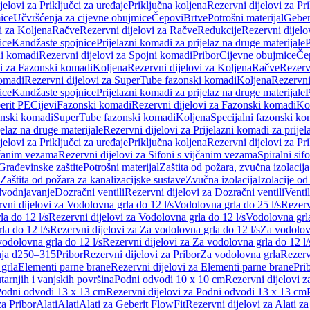
jelovi za Priključci za uređaje
Priključna koljena
Rezervni dijelovi za Pr
ice
Učvršćenja za cijevne obujmice
Čepovi
Brtve
Potrošni materijal
Geber
i za Koljena
Račve
Rezervni dijelovi za Račve
Redukcije
Rezervni dijelo
ice
Kandžaste spojnice
Prijelazni komadi za prijelaz na druge materijale
P
i komadi
Rezervni dijelovi za Spojni komadi
Pribor
Cijevne obujmice
Če
vi za Fazonski komadi
Koljena
Rezervni dijelovi za Koljena
Račve
Rezerv
omadi
Rezervni dijelovi za SuperTube fazonski komadi
Koljena
Rezervni
ice
Kandžaste spojnice
Prijelazni komadi za prijelaz na druge materijale
P
erit PE
Cijevi
Fazonski komadi
Rezervni dijelovi za Fazonski komadi
Ko
zonski komadi
SuperTube fazonski komadi
Koljena
Specijalni fazonski ko
jelaz na druge materijale
Rezervni dijelovi za Prijelazni komadi za prijel
jelovi za Priključci za uređaje
Priključna koljena
Rezervni dijelovi za Pr
jčanim vezama
Rezervni dijelovi za Sifoni s vijčanim vezama
Spiralni sif
Građevinske zaštite
Potrošni materijal
Zaštita od požara, zvučna izolacija 
 Zaštita od požara za kanalizacijske sustave
Zvučna izolacija
Izolacije od
odvodnjavanje
Dozračni ventili
Rezervni dijelovi za Dozračni ventili
Ventil
vni dijelovi za Vodolovna grla do 12 l/s
Vodolovna grla do 25 l/s
Rezerv
a do 12 l/s
Rezervni dijelovi za Vodolovna grla do 12 l/s
Vodolovna grla
la do 12 l/s
Rezervni dijelovi za Za vodolovna grla do 12 l/s
Za vodolovn
odolovna grla do 12 l/s
Rezervni dijelovi za Za vodolovna grla do 12 l/
anja d250–315
Pribor
Rezervni dijelovi za Pribor
Za vodolovna grla
Rezerv
 grla
Elementi parne brane
Rezervni dijelovi za Elementi parne brane
Pri
arnjih i vanjskih površina
Podni odvodi 10 x 10 cm
Rezervni dijelovi 
odni odvodi 13 x 13 cm
Rezervni dijelovi za Podni odvodi 13 x 13 cm
za Pribor
Alati
Alati
Alati za Geberit FlowFit
Rezervni dijelovi za Alati z