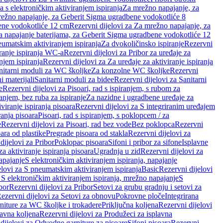
a s elektroničkim aktiviranjem ispiranja
Za mrežno napajanje, za
ežno napajanje, za Geberit Sigma ugradbene vodokotliće 8
ene vodokotliće 12 cm
Rezervni dijelovi za Za mrežno napajanje, za
Za napajanje baterijama, za Geberit Sigma ugradbene vodokotliće 12
neumatskim aktiviranjem ispiranja
Za dvokoličinsko ispiranje
Rezervni
iranje ispiranja WC-a
Rezervni dijelovi za Pribor za uređaje za
njem ispiranja
Rezervni dijelovi za Za uređaje za aktiviranje ispiranja
anitarni moduli za WC školjke
Za konzolne WC školjke
Rezervni
i materijali
Sanitarni moduli za bidee
Rezervni dijelovi za Sanitarni
e
Rezervni dijelovi za Pisoari, rad s ispiranjem, s rubom za
ranjem, bez ruba za ispiranje
Za nazidne i ugradbene uređaje za
viranje ispiranja pisoara
Rezervni dijelovi za S integriranim uređajem
ranja pisoara
Pisoari, rad s ispiranjem, s poklopcem / za
e
Rezervni dijelovi za Pisoari, rad bez vode
Bez poklopca
Rezervni
ara od plastike
Pregrade pisoara od stakla
Rezervni dijelovi za
dijelovi za Pribor
Poklopac pisoara
Sifoni i pribor za sifone
Isplavne
za aktiviranje ispiranja pisoara
Ugradnja u zid
Rezervni dijelovi za
apajanje
S elektroničkim aktiviranjem ispiranja, napajanje
elovi za S pneumatskim aktiviranjem ispiranja
Basic
Rezervni dijelovi
 S elektroničkim aktiviranjem ispiranja, mrežno napajanje
S
bor
Rezervni dijelovi za Pribor
Setovi za grubu gradnju i setovi za
ezervni dijelovi za Setovi za obnovu
Pokrovne ploče
Integrirana
niture za WC školjke i trokadere
Priključna koljena
Rezervni dijelovi
lavna koljena
Rezervni dijelovi za Produžeci za isplavna
dijelovi za Odvodne garniture za pisoare
Sifoni pisoara
Rezervni