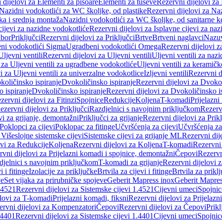
 dijelovi za Elementi za pisoare
Elementi za tuševe
Rezervni dijelovi za
Nazidni vodokotlići za WC školjke, od plastike
Rezervni dijelovi za Na
ka i srednja montaža
Nazidni vodokotlići za WC školjke, od sanitarne 
cijevi za nazidne vodokotliće
Rezervni dijelovi za Isplavne cijevi za na
ibor
Priključci
Rezervni dijelovi za Priključci
Brtve
Brtveni naglavci
Nazuvi
eni vodokotlići Sigma
Ugradbeni vodokotlići Omega
Rezervni dijelovi 
Uljevni ventili
Rezervni dijelovi za Uljevni ventili
Uljevni ventili za naz
 za Uljevni ventili za ugradbene vodokotliće
Uljevni ventili za keramič
i za Uljevni ventili za univerzalne vodokotlice
Izljevni ventili
Rezervni di
količinsko ispiranje
Dvokoličinsko ispiranje
Rezervni dijelovi za Dvokol
o ispiranje
Dvokoličinsko ispiranje
Rezervni dijelovi za Dvokoličinsko i
zervni dijelovi za Fitinzi
Spojnice
Redukcije
Koljena
T-komadi
Prijelazni
ezervni dijelovi za Priključci
Razdjelnici s navojnim priključkom
Rezerv
vi za grijanje, demontažni
Priključci za grijanje
Rezervni dijelovi za Prikl
Poklopci za cijevi
Poklopac za fitinge
Učvršćenja za cijevi
Učvršćenja za
 Višeslojne sistemske cijevi
Sistemske cijevi za grijanje ML
Rezervni dij
ovi za Redukcije
Koljena
Rezervni dijelovi za Koljena
T-komadi
Rezervni
vni dijelovi za Prijelazni komadi i spojnice, demontažni
Čepovi
Rezervn
djelnici s navojnim priključkom
T-komadi za grijanje
Rezervni dijelovi 
i i fitinge
Izolacije za priključke
Brtvila za cijevi i fitinge
Brtvila za prikl
ve
Set vijaka za prirubničke spojeve
Geberit Mapress inox
Geberit Mapres
.4521
Rezervni dijelovi za Sistemske cijevi 1.4521
Cijevni umeci
Spojnic
elovi za T-komadi
Prijelazni komadi, fiksni
Rezervni dijelovi za Prijelazn
ervni dijelovi za Kompenzatori
Čepovi
Rezervni dijelovi za Čepovi
Prikl
.4401
Rezervni dijelovi za Sistemske cijevi 1.4401
Cijevni umeci
Spojnic