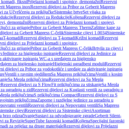
i komadi, fiksni
Prijelazni komadi i spojnice, demontažni
Rezervni
rit Mapress inox
Rezervni dijelovi za Pribor za Geberit Mapress
vi za Učvršćenja za priključke
Sistemske brtve
Set vijaka za
dukcije
Rezervni dijelovi za Redukcije
Koljena
Rezervni dijelovi za
jevi, demontažni
Rezervni dijelovi za Prijelazni komadi i spojevi,
ljučci za grijanje
Pribor za Geberit Mapress Therm
Zaštitne kape za
dijelovi za Geberit Mapress C-čelik
Sistemske cijevi 1.0034
Sistemske
na
T-komadi
Rezervni dijelovi za T-komadi
Križni komadi
Rezervni
ni dijelovi za Prijelazni komadi i spojnice,
ljučci za grijanje
Pribor za Geberit Mapress C-čelik
Brtvila za cijevi i
av
Jedinice za higijensko ispiranje
Rezervni dijelovi za Jedinice za
za aktiviranje ispiranja WC-a s uređajem za higijensko
đajem za higijensko ispiranje
Higijenski ugradbeni moduli
Rezervni
i dijelovi za Pribor za vodokotliće i uređaje za aktiviranje ispiranja
ure
Ventili s ravnim sjedištem
Sa Mapress priključcima
Ventili s kosim
kanje
Sa Mepla priključcima
Rezervni dijelovi za Sa Mepla
e
Rezervni dijelovi za S FlowFit priključcima za stiskanje
Sa Mepla
i za ugradnju u zid
Rezervni dijelovi za Kuglasti ventili za ugradnju u
 Mepla priključcima
S priključcima Compact
Rezervni dijelovi za S
avojnim priključcima
Zaporne i razdjelne jedinice za ugradnju u
povratni ventili
Rezervni dijelovi za Nepovratni ventili
Sa Mapress
stemske cijevi
Rezervni dijelovi za Sistemske cijevi
Asortiman
za brzo odzračivanje
Sustavi za odvodnjavanje zgrade
Geberit Silent-
vi za Revizije
SuperTube fazonski komadi
Koljena
Specijalni fazonski
madi za prijelaz na druge materijale
Rezervni dijelovi za Prijelazni