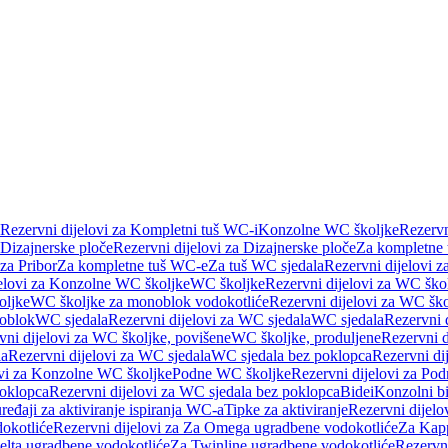
Rezervni dijelovi za Kompletni tuš WC-i
Konzolne WC školjke
Rezervn
Dizajnerske ploče
Rezervni dijelovi za Dizajnerske ploče
Za kompletne
 za Pribor
Za kompletne tuš WC-e
Za tuš WC sjedala
Rezervni dijelovi z
jelovi za Konzolne WC školjke
WC školjke
Rezervni dijelovi za WC ško
oljke
WC školjke za monoblok vodokotliće
Rezervni dijelovi za WC šk
oblok
WC sjedala
Rezervni dijelovi za WC sjedala
WC sjedala
Rezervni 
vni dijelovi za WC školjke, povišene
WC školjke, produljene
Rezervni d
la
Rezervni dijelovi za WC sjedala
WC sjedala bez poklopca
Rezervni di
ovi za Konzolne WC školjke
Podne WC školjke
Rezervni dijelovi za Po
oklopca
Rezervni dijelovi za WC sjedala bez poklopca
Bidei
Konzolni bi
uređaji za aktiviranje ispiranja WC-a
Tipke za aktiviranje
Rezervni dijelov
okotliće
Rezervni dijelovi za Za Omega ugradbene vodokotliće
Za Kapp
Delta ugradbene vodokotliće
Za Twinline ugradbene vodokotliće
Rezervni