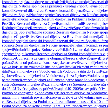
komadi za prijelaz na druge materijale
Priključci za uređaje
Rezervni di
dijelovi za Natične spojnice za priključak uređaja
Pribor
Cijevne obujm
komadi
Rezervni dijelovi za Fazonski komadi
Koljena
Rezervni dijelov
dijelovi za Spojevi
Natične spojnice
Rezervni dijelovi za Natične spojn
uređaje
Priključna koljena
Rezervni dijelovi za Priključna koljena
Spojn
Pro
Cijevi
Rezervni dijelovi za Cijevi
Fazonski komadi
Rezervni dijelo
Redukcije
Revizije
Rezervni dijelovi za Revizije
SuperTube fazonski k
dijelovi za Spojevi
Natične spojnice
Rezervni dijelovi za Natične spojn
obujmice
Čepovi
Brtve
Rezervni dijelovi za Brtve
Potrošni materijal
Geb
komadi
Specijalni fazonski komadi
Rezervni dijelovi za Specijalni fa
spojnice
Rezervni dijelovi za Natične spojnice
Prijelazni komadi za pri
spojevi
Prirubnički spojevi
Rubne veze
Priključci za uređaje
Rezervni di
spojnice
Spojni komadi
Rezervni dijelovi za Spojni komadi
Sifoni s vi
obujmice
Učvršćenja za cijevne obujmice
Noseći žljebovi
Čepovi
Brtve
požara
Zaštita od požara za kanalizacijske sustave
Rezervni dijelovi za
zvuka koja se širi zrakom
Zaštita od vlage
Brtvila
Odzračni ventili za 
grla
Rezervni dijelovi za Vodolovna grla
Vodolovna grla do 12 l/s
Rezer
žljebove
Rezervni dijelovi za Vodolovna grla za žljebove
Vodolovna grl
parne brane
Rezervni dijelovi za Elementi parne brane
Za vodolovna gr
sustave
Sigurnosni preljevi
Rezervni dijelovi za Sigurnosni preljevi
Za v
do 25 l/s
Učvršćenja
Sustav pričvršćivanja d40–200
Sustav pričvršćiv
krovno odvodnjavanje
Vodolovna grla
Rezervni dijelovi za Vodolovna
unutarnjih i vanjskih površina
Rezervni dijelovi za Odvodnjavanje unut
cm
Rezervni dijelovi za Podni odvodi za balkone i terase, 10 x 10 cm
P
Podni odvodi za balkone i terase, 13 x 13 cm
Pribor
Rezervni dijelovi 