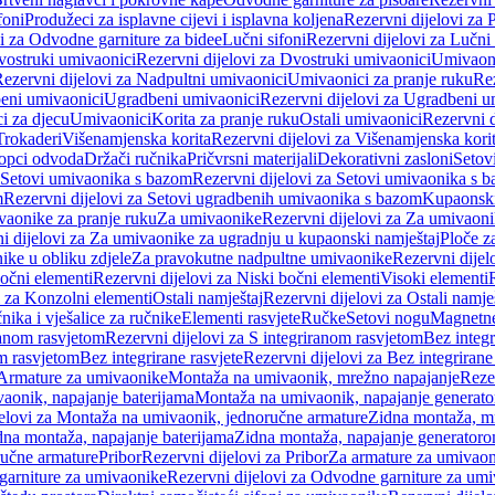
foni
Produžeci za isplavne cijevi i isplavna koljena
Rezervni dijelovi za P
i za Odvodne garniture za bidee
Lučni sifoni
Rezervni dijelovi za Lučni 
ostruki umivaonici
Rezervni dijelovi za Dvostruki umivaonici
Umivaoni
ezervni dijelovi za Nadpultni umivaonici
Umivaonici za pranje ruku
Rez
beni umivaonici
Ugradbeni umivaonici
Rezervni dijelovi za Ugradbeni u
i za djecu
Umivaonici
Korita za pranje ruku
Ostali umivaonici
Rezervni d
Trokaderi
Višenamjenska korita
Rezervni dijelovi za Višenamjenska kori
opci odvoda
Držači ručnika
Pričvrsni materijali
Dekorativni zasloni
Setov
Setovi umivaonika s bazom
Rezervni dijelovi za Setovi umivaonika s 
m
Rezervni dijelovi za Setovi ugradbenih umivaonika s bazom
Kupaonski
vaonike za pranje ruku
Za umivaonike
Rezervni dijelovi za Za umivaon
i dijelovi za Za umivaonike za ugradnju u kupaonski namještaj
Ploče z
ike u obliku zdjele
Za pravokutne nadpultne umivaonike
Rezervni dije
očni elementi
Rezervni dijelovi za Niski bočni elementi
Visoki elementi
i za Konzolni elementi
Ostali namještaj
Rezervni dijelovi za Ostali namje
nika i vješalice za ručnike
Elementi rasvjete
Ručke
Setovi nogu
Magnetne
ranom rasvjetom
Rezervni dijelovi za S integriranom rasvjetom
Bez integr
om rasvjetom
Bez integrirane rasvjete
Rezervni dijelovi za Bez integrirane
 Armature za umivaonike
Montaža na umivaonik, mrežno napajanje
Reze
aonik, napajanje baterijama
Montaža na umivaonik, napajanje generat
jelovi za Montaža na umivaonik, jednoručne armature
Zidna montaža, m
dna montaža, napajanje baterijama
Zidna montaža, napajanje generator
ručne armature
Pribor
Rezervni dijelovi za Pribor
Za armature za umivao
arniture za umivaonike
Rezervni dijelovi za Odvodne garniture za um