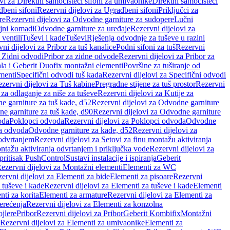
vi za Direktni samočisteći sifoni za umivaonike
Direktni samočisteći
beni sifoni
Rezervni dijelovi za Ugradbeni sifoni
Priključci za
re
Rezervni dijelovi za Odvodne garniture za sudopere
Lučni
ojni komadi
Odvodne garniture za uređaje
Rezervni dijelovi za
 ventili
Tuševi i kade
Tuševi
Rješenja odvodnje za tuševe u razini
ni dijelovi za Pribor za tuš kanalice
Podni sifoni za tuš
Rezervni
a Zidni odvodi
Pribor za zidne odvode
Rezervni dijelovi za Pribor za
ala i Geberit Duofix montažni elementi
Površine za tuširanje od
menti
Specifični odvodi tuš kada
Rezervni dijelovi za Specifični odvodi
zervni dijelovi za Tuš kabine
Pregradne stijene za tuš prostor
Rezervni
 za odlaganje za niše za tuševe
Rezervni dijelovi za Kutije za
 garniture za tuš kade, d52
Rezervni dijelovi za Odvodne garniture
e garniture za tuš kade, d90
Rezervni dijelovi za Odvodne garniture
oda
Poklopci odvoda
Rezervni dijelovi za Poklopci odvoda
Odvodne
ca odvoda
Odvodne garniture za kade, d52
Rezervni dijelovi za
 odvrtanjem
Rezervni dijelovi za Setovi za finu montažu aktiviranja
ntažu aktiviranja odvrtanjem i priključka vode
Rezervni dijelovi za
 pritisak PushControl
Sustavi instalacije i ispiranja
Geberit
ezervni dijelovi za Montažni elementi
Elementi za WC
ervni dijelovi za Elementi za bide
Elementi za pisoare
Rezervni
 tuševe i kade
Rezervni dijelovi za Elementi za tuševe i kade
Elementi
nti za korita
Elementi za armature
Rezervni dijelovi za Elementi za
erećenja
Rezervni dijelovi za Elementi za konzolna
ojlere
Pribor
Rezervni dijelovi za Pribor
Geberit Kombifix
Montažni
Rezervni dijelovi za Elementi za umivaonike
Elementi za