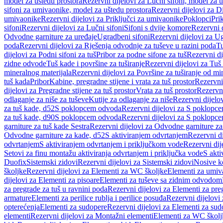
model za uštedu prostora
Rezervni dijelovi za Lučni sifoni, model za u
sifoni za umivaonike, model za uštedu prostora
Rezervni dijelovi za D
umivaonike
Rezervni dijelovi za Priključci za umivaonike
Poklopci
Prik
sifoni
Rezervni dijelovi za Lučni sifoni
Sifoni s dvije komore
Rezervni d
Odvodne garniture za uređaje
Ugradbeni sifoni
Rezervni dijelovi za Ug
poda
Rezervni dijelovi za Rješenja odvodnje za tuševe u razini poda
Tu
dijelovi za Podni sifoni za tuš
Pribor za podne sifone za tuš
Rezervni di
zidne odvode
Tuš kade i površine za tuširanje
Rezervni dijelovi za Tuš 
mineralnog materijala
Rezervni dijelovi za Površine za tuširanje od mi
tuš kada
Pribor
Kabine, pregradne stijene i vrata za tuš prostor
Rezervni 
dijelovi za Pregradne stijene za tuš prostor
Vrata za tuš prostor
Rezervni
odlaganje za niše za tuševe
Kutije za odlaganje za niše
Rezervni dijelov
za tuš kade, d52
S poklopcem odvoda
Rezervni dijelovi za S poklopc
za tuš kade, d90
S poklopcem odvoda
Rezervni dijelovi za S poklopc
garniture za tuš kade Sestra
Rezervni dijelovi za Odvodne garniture za
Odvodne garniture za kade, d52
S aktiviranjem odvrtanjem
Rezervni di
odvrtanjem
S aktiviranjem odvrtanjem i priključkom vode
Rezervni dij
Setovi za finu montažu aktiviranja odvrtanjem i priključka vode
S akti
Duofix
Sistemski zidovi
Rezervni dijelovi za Sistemski zidovi
Nosive k
školjke
Rezervni dijelovi za Elementi za WC školjke
Elementi za umiv
dijelovi za Elementi za pisoare
Elementi za tuševe sa zidnim odvodom
za pregrade za tuš u ravnini poda
Rezervni dijelovi za Elementi za pre
armature
Elementi za perilice rublja i perilice posuđa
Rezervni dijelovi 
opterećenja
Elementi za sudopere
Rezervni dijelovi za Elementi za sud
elementi
Rezervni dijelovi za Montažni elementi
Elementi za WC školj