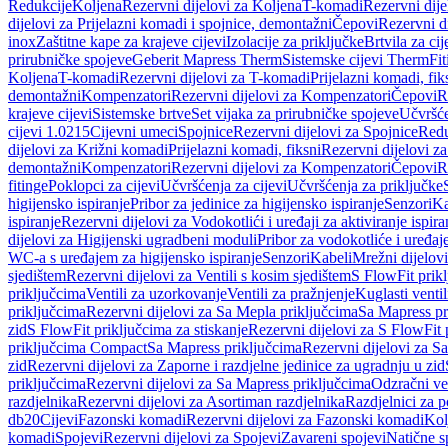
Redukcije
Koljena
Rezervni dijelovi za Koljena
T-komadi
Rezervni dij
dijelovi za Prijelazni komadi i spojnice, demontažni
Čepovi
Rezervni d
inox
Zaštitne kape za krajeve cijevi
Izolacije za priključke
Brtvila za cije
prirubničke spojeve
Geberit Mapress Therm
Sistemske cijevi Therm
Fit
Koljena
T-komadi
Rezervni dijelovi za T-komadi
Prijelazni komadi, fik
demontažni
Kompenzatori
Rezervni dijelovi za Kompenzatori
Čepovi
R
krajeve cijevi
Sistemske brtve
Set vijaka za prirubničke spojeve
Učvršće
cijevi 1.0215
Cijevni umeci
Spojnice
Rezervni dijelovi za Spojnice
Redu
dijelovi za Križni komadi
Prijelazni komadi, fiksni
Rezervni dijelovi za
demontažni
Kompenzatori
Rezervni dijelovi za Kompenzatori
Čepovi
R
fitinge
Poklopci za cijevi
Učvršćenja za cijevi
Učvršćenja za priključke
higijensko ispiranje
Pribor za jedinice za higijensko ispiranje
Senzori
Ka
ispiranje
Rezervni dijelovi za Vodokotlići i uređaji za aktiviranje ispi
dijelovi za Higijenski ugradbeni moduli
Pribor za vodokotliće i uređaj
WC-a s uređajem za higijensko ispiranje
Senzori
Kabeli
Mrežni dijelovi
sjedištem
Rezervni dijelovi za Ventili s kosim sjedištem
S FlowFit prikl
priključcima
Ventili za uzorkovanje
Ventili za pražnjenje
Kuglasti ventil
priključcima
Rezervni dijelovi za Sa Mepla priključcima
Sa Mapress pr
zid
S FlowFit priključcima za stiskanje
Rezervni dijelovi za S FlowFit 
priključcima Compact
Sa Mapress priključcima
Rezervni dijelovi za S
zid
Rezervni dijelovi za Zaporne i razdjelne jedinice za ugradnju u zid
priključcima
Rezervni dijelovi za Sa Mapress priključcima
Odzračni ven
razdjelnika
Rezervni dijelovi za Asortiman razdjelnika
Razdjelnici za p
db20
Cijevi
Fazonski komadi
Rezervni dijelovi za Fazonski komadi
Kol
komadi
Spojevi
Rezervni dijelovi za Spojevi
Zavareni spojevi
Natične s