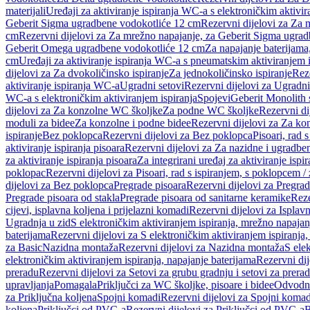
materijali
Uređaji za aktiviranje ispiranja WC-a s elektroničkim aktivir
Geberit Sigma ugradbene vodokotliće 12 cm
Rezervni dijelovi za Za
cm
Rezervni dijelovi za Za mrežno napajanje, za Geberit Sigma ugra
Geberit Omega ugradbene vodokotliće 12 cm
Za napajanje baterijam
cm
Uređaji za aktiviranje ispiranja WC-a s pneumatskim aktiviranjem i
dijelovi za Za dvokoličinsko ispiranje
Za jednokoličinsko ispiranje
Reze
aktiviranje ispiranja WC-a
Ugradni setovi
Rezervni dijelovi za Ugradni
WC-a s elektroničkim aktiviranjem ispiranja
Spojevi
Geberit Monolith 
dijelovi za Za konzolne WC školjke
Za podne WC školjke
Rezervni di
moduli za bidee
Za konzolne i podne bidee
Rezervni dijelovi za Za ko
ispiranje
Bez poklopca
Rezervni dijelovi za Bez poklopca
Pisoari, rad 
aktiviranje ispiranja pisoara
Rezervni dijelovi za Za nazidne i ugradbene
za aktiviranje ispiranja pisoara
Za integrirani uređaj za aktiviranje ispi
poklopac
Rezervni dijelovi za Pisoari, rad s ispiranjem, s poklopcem /
dijelovi za Bez poklopca
Pregrade pisoara
Rezervni dijelovi za Pregrad
Pregrade pisoara od stakla
Pregrade pisoara od sanitarne keramike
Reze
cijevi, isplavna koljena i prijelazni komadi
Rezervni dijelovi za Isplavn
Ugradnja u zid
S elektroničkim aktiviranjem ispiranja, mrežno napajan
baterijama
Rezervni dijelovi za S elektroničkim aktiviranjem ispiranja,
za Basic
Nazidna montaža
Rezervni dijelovi za Nazidna montaža
S ele
elektroničkim aktiviranjem ispiranja, napajanje baterijama
Rezervni dij
preradu
Rezervni dijelovi za Setovi za grubu gradnju i setovi za prera
upravljanja
Pomagala
Priključci za WC školjke, pisoare i bidee
Odvodne
za Priključna koljena
Spojni komadi
Rezervni dijelovi za Spojni komad
koljena
Priključci od PVC-a
Rezervni dijelovi za Priključci od PVC-a
B