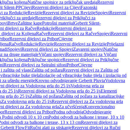
iključna koljena
Natične spojnice za priključak uređaja
Rezervni
it Silent-PP
Cijevi
Rezervni dijelovi za Cijevi
Fazonski
vi za Redukcije
Revizije
Rezervni dijelovi za Revizije
Spojevi
Rezervni
riključci za uređaje
Rezervni dijelovi za Priključci za
povi
Brtve
Zaštitne kape
Potrošni materijal
Geberit Silent-
ni dijelovi za Račve
Redukcije
Rezervni dijelovi za
 dijelovi za Koljena
Račve
Rezervni dijelovi za Račve
Spojevi
Rezervni
ribor
Rezervni dijelovi za Pribor
Cijevne
ljena
Račve
Redukcije
Revizije
Rezervni dijelovi za Revizije
Prijelazni
madi
Spojevi
Rezervni dijelovi za Spojevi
Zavareni spojevi
Natične
az na druge materijale
Vijčani spojevi
Rezervni dijelovi za Vijčani
iključna koljena
Priključne spojnice
Rezervni dijelovi za Priključne
oni
Rezervni dijelovi za Spiralni sifoni
Pribor
Cijevne
i zaštita od vlage
Zaštita od požara
Rezervni dijelovi za Zaštita od
 vibracijske buke tijela
Izolacije od vibracijske buke tijela i izolacija od
i za uštedu energije
Krovno odvodnjavanje Geberit Pluvia
Vodolovna
ni dijelovi za Vodolovna grla do 25 l/s
Vodolovna grla za
 do 25 l/s
Rezervni dijelovi za Vodolovna grla do 25 l/s
Elementi
a grla do 25 l/s
Zaštita od požara
Zaštita od požara za kanalizacijske
s
Za vodolovna grla do 25 l/s
Rezervni dijelovi za Za vodolovna grla
ni dijelovi za Za vodolovna grla
Za učvršćenja
Konvencionalno
bor
Rezervni dijelovi za Pribor
Podna odvodnja
Odvodnjavanje
za Podni odvodi 10 x 10 cm
Podni odvodi za balkone i terase, 10 x 10
Podni odvodi za balkone i terase, 13 x 13 cm
Rezervni dijelovi za
a Geberit FlowFit
Ručni alati za stiskanje
Rezervni dijelovi za Ručni