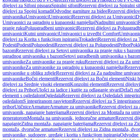
dijelovi za Sifoni pisoara
Spiralni sifoni
Rezervni dijelovi za Spiralni si
dijelovi za Spojni komadi
Odvodne garniture za bidee
Rezervni dijelov
umivaonika
Umivaonici
Umivaonici
Rezervni dijelovi za Umivaonici
Dv
Umivaonici za ugradnju u kupaonski namještaj
Nadpultni umivaonici
R
pranje ruku
Poluugradbeni umivaonici
Rezervni dijelovi za Poluugrad
umivaonici
Kutni umivaonici
Umivaonici u izvedbi Comfort
Umivaonic
dijelovi za Korita s funkcijom ispiranja
Trokaderi
Rezervni dijelovi za 
Podesti
Podesti
Polupodesti
Rezervni dijelovi za Polupodesti
Pribor
Pokl
bazom
Rezervni dijelovi za Setovi umivaonika za pranje ruku s bazom
ugradnog umivaonika s bazom
Setovi ugradbenih umivaonika s bazo
umivaonike
Za umivaonike za pranje ruku
Rezervni dijelovi za Za umi
umivaonike
Za umivaonike za ugradnju u kupaonski namještaj
Rezervn
umivaonike u obliku zdjele
Rezervni dijelovi za Za nadpultne umivaon
umivaonike
Bočni elementi
Rezervni dijelovi za Bočni elementi
Niski b
dijelovi za Srednje visoki elementi
Konzolni elementi
Rezervni dijelov
dijelovi za Pribor
Ulošci za ladice i kutije za odlaganje stvari
Držači ruč
elementi s ogledalom
Ogledala
Rezervni dijelovi za Ogledala
S integri
ogledalom
S integriranom rasvjetom
Rezervni dijelovi za S integriran
pribor
Utičnice
Armature
Armature za umivaonike
Rezervni dijelovi za
umivaonik, napajanje baterijama
Rezervni dijelovi za Montaža na umiv
generatorom
Montaža na umivaonik, jednoručne armature
Rezervni di
napajanje
Zidna montaža, napajanje baterijama
Rezervni dijelovi za Zi
montaža, dvoručne armature
Rezervni dijelovi za Zidna montaža, dvo
umivaonike, sudopere, uređaje i korita s funkcijom ispiranja
Odvodne g