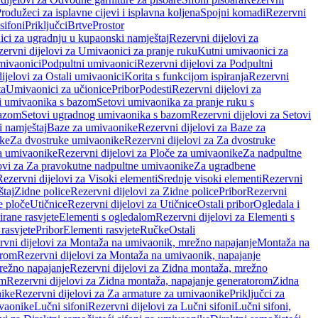
rodužeci za isplavne cijevi i isplavna koljena
Spojni komadi
Rezervni
sifoni
Priključci
Brtve
Prostor
ci za ugradnju u kupaonski namještaj
Rezervni dijelovi za
ervni dijelovi za Umivaonici za pranje ruku
Kutni umivaonici za
mivaonici
Podpultni umivaonici
Rezervni dijelovi za Podpultni
ijelovi za Ostali umivaonici
Korita s funkcijom ispiranja
Rezervni
ta
Umivaonici za učionice
Pribor
Podesti
Rezervni dijelovi za
i umivaonika s bazom
Setovi umivaonika za pranje ruku s
bazom
Setovi ugradnog umivaonika s bazom
Rezervni dijelovi za Setovi
 namještaj
Baze za umivaonike
Rezervni dijelovi za Baze za
ike
Za dvostruke umivaonike
Rezervni dijelovi za Za dvostruke
a umivaonike
Rezervni dijelovi za Ploče za umivaonike
Za nadpultne
lovi za Za pravokutne nadpultne umivaonike
Za ugradbene
Rezervni dijelovi za Visoki elementi
Srednje visoki elementi
Rezervni
štaj
Zidne police
Rezervni dijelovi za Zidne police
Pribor
Rezervni
 ploče
Utičnice
Rezervni dijelovi za Utičnice
Ostali pribor
Ogledala i
irane rasvjete
Elementi s ogledalom
Rezervni dijelovi za Elementi s
 rasvjete
Pribor
Elementi rasvjete
Ručke
Ostali
rvni dijelovi za Montaža na umivaonik, mrežno napajanje
Montaža na
orom
Rezervni dijelovi za Montaža na umivaonik, napajanje
režno napajanje
Rezervni dijelovi za Zidna montaža, mrežno
om
Rezervni dijelovi za Zidna montaža, napajanje generatorom
Zidna
nike
Rezervni dijelovi za Za armature za umivaonike
Priključci za
ivaonike
Lučni sifoni
Rezervni dijelovi za Lučni sifoni
Lučni sifoni,