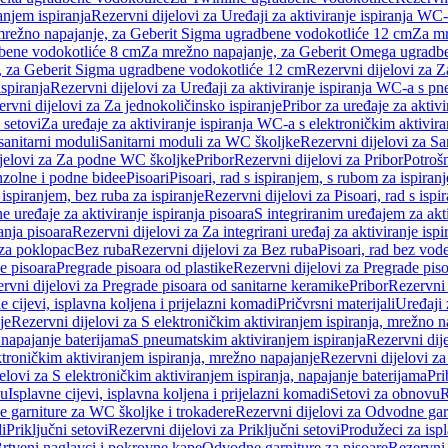
anjem ispiranja
Rezervni dijelovi za Uređaji za aktiviranje ispiranja WC-
 mrežno napajanje, za Geberit Sigma ugradbene vodokotliće 12 cm
Za mr
dbene vodokotliće 8 cm
Za mrežno napajanje, za Geberit Omega ugradb
a, za Geberit Sigma ugradbene vodokotliće 12 cm
Rezervni dijelovi za 
spiranja
Rezervni dijelovi za Uređaji za aktiviranje ispiranja WC-a s p
rvni dijelovi za Za jednokoličinsko ispiranje
Pribor za uređaje za aktiv
 setovi
Za uređaje za aktiviranje ispiranja WC-a s elektroničkim aktivira
sanitarni moduli
Sanitarni moduli za WC školjke
Rezervni dijelovi za S
jelovi za Za podne WC školjke
Pribor
Rezervni dijelovi za Pribor
Potrošn
nzolne i podne bidee
Pisoari
Pisoari, rad s ispiranjem, s rubom za ispiranj
s ispiranjem, bez ruba za ispiranje
Rezervni dijelovi za Pisoari, rad s ispi
 uređaje za aktiviranje ispiranja pisoara
S integriranim uređajem za akti
ranja pisoara
Rezervni dijelovi za Za integrirani uređaj za aktiviranje ispi
 za poklopac
Bez ruba
Rezervni dijelovi za Bez ruba
Pisoari, rad bez vod
e pisoara
Pregrade pisoara od plastike
Rezervni dijelovi za Pregrade piso
rvni dijelovi za Pregrade pisoara od sanitarne keramike
Pribor
Rezervni 
e cijevi, isplavna koljena i prijelazni komadi
Pričvrsni materijali
Uređaji 
je
Rezervni dijelovi za S elektroničkim aktiviranjem ispiranja, mrežno n
 napajanje baterijama
S pneumatskim aktiviranjem ispiranja
Rezervni dij
ktroničkim aktiviranjem ispiranja, mrežno napajanje
Rezervni dijelovi za
elovi za S elektroničkim aktiviranjem ispiranja, napajanje baterijama
Pri
du
Isplavne cijevi, isplavna koljena i prijelazni komadi
Setovi za obnovu
R
 garniture za WC školjke i trokadere
Rezervni dijelovi za Odvodne gar
i
Priključni setovi
Rezervni dijelovi za Priključni setovi
Produžeci za isp
rtveni naglavci i pokrovne kape
Odvodne garniture za pisoare
Rezervni 