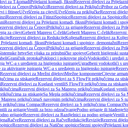
elovi za T-komadi
Prijelazni komadi, fiksni
Rezervni dijelovi za Prijelazn
ijelovi za Čepovi
Priključci
Rezervni dijelovi za Priključci
Pribor za Gebe
vi i fitinge
Učvršćenja za cijevi
Učvršćenja za priključke
Rezervni dijelo
inzi
Rezervni dijelovi za Fitinzi
Spojnice
Rezervni dijelovi za Spojnice
Re
sni
Rezervni dijelovi za Prijelazni komadi, fiksni
Prijelazni komadi i spo
ezervni dijelovi za Čepovi
Priključci za grijanje
Rezervni dijelovi za Prik
nja za cijevi
Geberit Mapress C-čelik
Geberit Mapress C-čelik
Rezervni 
kcije
Rezervni dijelovi za Redukcije
Koljena
Rezervni dijelovi za Kolje
 Prijelazni komadi, fiksni
Prijelazni komadi i spojnice, demontažni
Rezerv
ezervni dijelovi za Čepovi
Priključci za grijanje
Rezervni dijelovi za Prik
Sistemske brtve
Set vijaka za prirubničke spojeve
Geberit higijenski sust
beli
Graničnik protoka
Poklopci i pokrovne ploče
Vodokotlići i uređaji 
ranja WC-a s uređajem za higijensko ispiranje
Ugradbeni vodokotlići s ure
e za aktiviranje ispiranja WC-a s uređajem za higijensko ispiranje
Rezervn
Rezervni dijelovi za Mrežni dijelovi
Mrežne komponente
Cijevne armat
jučcima za stiskanje
Rezervni dijelovi za S FlowFit priključcima za stis
i
Rezervni dijelovi za Kuglasti ventili
S FlowFit priključcima za stiskanj
iključcima
Rezervni dijelovi za Sa Mapress priključcima
Kuglasti ventil
priključcima za stiskanje
Sa Mepla priključcima
Rezervni dijelovi za Sa
a Mapress priključcima
S navojnim priključcima
Rezervni dijelovi za S n
S priključcima Compact
Rezervni dijelovi za S priključcima Compact
Ne
tili za grijanje
Ventili za brzo odzračivanje
Podno grijanje ili hlađenje
Si
odno grijanje
Rezervni dijelovi za Razdjelnici za podno grijanje
Ventili 
jena
Račve
Rezervni dijelovi za Račve
Redukcije
Revizije
Rezervni dijelo
pojnice
Rezervni dijelovi za Natične spojnice
Stezni spojevi
Prijelazni ko