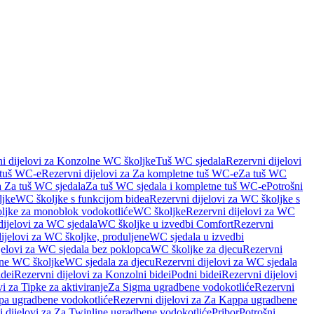
i dijelovi za Konzolne WC školjke
Tuš WC sjedala
Rezervni dijelovi
 tuš WC-e
Rezervni dijelovi za Za kompletne tuš WC-e
Za tuš WC
a Za tuš WC sjedala
Za tuš WC sjedala i kompletne tuš WC-e
Potrošni
ljke
WC školjke s funkcijom bidea
Rezervni dijelovi za WC školjke s
oljke za monoblok vodokotliće
WC školjke
Rezervni dijelovi za WC
dijelovi za WC sjedala
WC školjke u izvedbi Comfort
Rezervni
ijelovi za WC školjke, produljene
WC sjedala u izvedbi
jelovi za WC sjedala bez poklopca
WC školjke za djecu
Rezervni
dne WC školjke
WC sjedala za djecu
Rezervni dijelovi za WC sjedala
dei
Rezervni dijelovi za Konzolni bidei
Podni bidei
Rezervni dijelovi
i za Tipke za aktiviranje
Za Sigma ugradbene vodokotliće
Rezervni
a ugradbene vodokotliće
Rezervni dijelovi za Za Kappa ugradbene
 dijelovi za Za Twinline ugradbene vodokotliće
Pribor
Potrošni