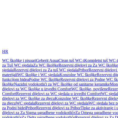
HR
WC školjke i pisoari
Geberit AquaClean tuš WC-i
Kompletni tuš WC-i
za Tuš WC sjedala
Za WC školjke
Rezervni dijelovi za Za WC školjke
sjedala
Rezervni dijelovi za Za tuš WC sjedala
Pribor
Rezervni dijelovi
materijali
WC školjke i WC sjedala
Konzolne WC školjke
Rezervni di
funkcijom bidea
Podne WC školjke
Rezervni dijelovi za Podne WC šk
školjke
Nazidni vodokotlići za WC školjke od sanitarne keramike
Mon
dijelovi za WC školjke u izvedbi Comfort
WC školjke, povišene
Rezer
Comfort
Rezervni dijelovi za WC sjedala u izvedbi Comfort
WC sjeda
dijelovi za WC školjke za djecu
Konzolne WC školjke
Rezervni dijel
za djecu
WC sjedala
Rezervni dijelovi za WC sjedala
WC sjedala bez p
za Podni bidei
Pribor
Rezervni dijelovi za Pribor
Tipke za aktiviranje i 
dijelovi za Za Sigma ugradbene vodokotliće
Za Omega ugradbene vod
vodokotliće
Za Delta ugradbene vodokotliće
Rezervni dijelovi za Za 