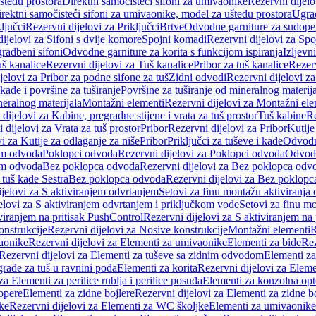
štedu prostora
Direktni samočisteći sifoni za umivaonike
Rezervni dijelo
irektni samočisteći sifoni za umivaonike, model za uštedu prostora
Ugrad
ljučci
Rezervni dijelovi za Priključci
Brtve
Odvodne garniture za sudope
ijelovi za Sifoni s dvije komore
Spojni komadi
Rezervni dijelovi za Sp
radbeni sifoni
Odvodne garniture za korita s funkcijom ispiranja
Izljevni
š kanalice
Rezervni dijelovi za Tuš kanalice
Pribor za tuš kanalice
Rezerv
jelovi za Pribor za podne sifone za tuš
Zidni odvodi
Rezervni dijelovi z
kade i površine za tuširanje
Površine za tuširanje od mineralnog materij
neralnog materijala
Montažni elementi
Rezervni dijelovi za Montažni ele
dijelovi za Kabine, pregradne stijene i vrata za tuš prostor
Tuš kabine
Re
 dijelovi za Vrata za tuš prostor
Pribor
Rezervni dijelovi za Pribor
Kutije
i za Kutije za odlaganje za niše
Pribor
Priključci za tuševe i kade
Odvodne
em odvoda
Poklopci odvoda
Rezervni dijelovi za Poklopci odvoda
Odvodn
em odvoda
Bez poklopca odvoda
Rezervni dijelovi za Bez poklopca odv
 tuš kade Sestra
Bez poklopca odvoda
Rezervni dijelovi za Bez poklop
jelovi za S aktiviranjem odvrtanjem
Setovi za finu montažu aktiviranja
elovi za S aktiviranjem odvrtanjem i priključkom vode
Setovi za finu mo
viranjem na pritisak PushControl
Rezervni dijelovi za S aktiviranjem na
onstrukcije
Rezervni dijelovi za Nosive konstrukcije
Montažni elementi
R
aonike
Rezervni dijelovi za Elementi za umivaonike
Elementi za bide
Rez
Rezervni dijelovi za Elementi za tuševe sa zidnim odvodom
Elementi za
grade za tuš u ravnini poda
Elementi za korita
Rezervni dijelovi za Eleme
za Elementi za perilice rublja i perilice posuđa
Elementi za konzolna opt
opere
Elementi za zidne bojlere
Rezervni dijelovi za Elementi za zidne b
ke
Rezervni dijelovi za Elementi za WC školjke
Elementi za umivaonike