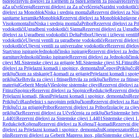
bide
Rezervni dijelovi za Elementi za bide
Elementi za pisoare
Rezervni
a
Za učvršćenja
Rezervni dijelovi za Za učvršćenja
Nazidni vodokotlići
dijelovi za Monoblok
Niska i srednja montaža
Rezervni dijelovi za Nis
sanitarne keramike
Monoblok
Rezervni dijelovi za Monoblok
Isplavne 
Visokomontažni
Niska i srednja montaža
Pribor
Rezervni dijelovi za Pr
vodokotlići
Ugradbeni vodokotlići Sigma
Rezervni dijelovi za Ugradb
dijelovi za Ugradbeni vodokotlići Delta
Pribor
Uljevni i izljevni ventili
vodokotliće
Uljevni ventili za ugradbene vodokotliće
Rezervni dijelovi
vodokotliće
Uljevni ventili za univerzalne vodokotlice
Rezervni dijelov
Start/stop ispiranje
Jednokoličinsko ispiranje
Rezervni dijelovi za Jedno
garniture
Jednokoličinsko ispiranje
Rezervni dijelovi za Jednokoličinsk
cijevi ML
Sistemske cijevi za grijanje ML
Sistemske cijevi SL
Fitinzi
Re
dijelovi za Prijelazni komadi i spojnice, demontažni
Čepovi
Priključci
R
priključkom za stiskanje
T-komadi za grijanje
Prijelazni komadi i spoje
priključke
Brtvila za cijevi i fitinge
Brtvila za priključke
Brtve za fitinge
materijal
Geberit Mepla
Višeslojne sistemske cijevi
Rezervni dijelovi za
Fitinzi
Spojnice
Rezervni dijelovi za Spojnice
Redukcije
Rezervni dijel
Prijelazni komadi, fiksni
Prijelazni komadi i spojnice, demontažni
Rezer
Priključci
Razdjelnici s navojnim priključkom
Rezervni dijelovi za Raz
Priključci za grijanje
Pribor
Rezervni dijelovi za Pribor
Izolacije za cijev
priključke
Rezervni dijelovi za Učvršćenja za priključke
Sistemske brt
1.4401
Rezervni dijelovi za Sistemske cijevi 1.4401
Sistemske cijevi 1
Redukcije
Koljena
Rezervni dijelovi za Koljena
T-komadi
Rezervni dij
dijelovi za Prijelazni komadi i spojnice, demontažni
Kompenzatori
Rez
plin
Rezervni dijelovi za Geberit Mapress inox, plin
Sistemske cijevi 1