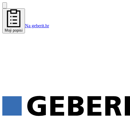
Na geberit.hr
Moji popisi