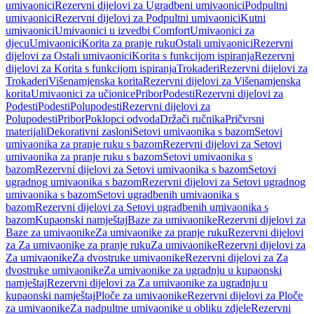
umivaonici
Rezervni dijelovi za Ugradbeni umivaonici
Podpultni
umivaonici
Rezervni dijelovi za Podpultni umivaonici
Kutni
umivaonici
Umivaonici u izvedbi Comfort
Umivaonici za
djecu
Umivaonici
Korita za pranje ruku
Ostali umivaonici
Rezervni
dijelovi za Ostali umivaonici
Korita s funkcijom ispiranja
Rezervni
dijelovi za Korita s funkcijom ispiranja
Trokaderi
Rezervni dijelovi za
Trokaderi
Višenamjenska korita
Rezervni dijelovi za Višenamjenska
korita
Umivaonici za učionice
Pribor
Podesti
Rezervni dijelovi za
Podesti
Podesti
Polupodesti
Rezervni dijelovi za
Polupodesti
Pribor
Poklopci odvoda
Držači ručnika
Pričvrsni
materijali
Dekorativni zasloni
Setovi umivaonika s bazom
Setovi
umivaonika za pranje ruku s bazom
Rezervni dijelovi za Setovi
umivaonika za pranje ruku s bazom
Setovi umivaonika s
bazom
Rezervni dijelovi za Setovi umivaonika s bazom
Setovi
ugradnog umivaonika s bazom
Rezervni dijelovi za Setovi ugradnog
umivaonika s bazom
Setovi ugradbenih umivaonika s
bazom
Rezervni dijelovi za Setovi ugradbenih umivaonika s
bazom
Kupaonski namještaj
Baze za umivaonike
Rezervni dijelovi za
Baze za umivaonike
Za umivaonike za pranje ruku
Rezervni dijelovi
za Za umivaonike za pranje ruku
Za umivaonike
Rezervni dijelovi za
Za umivaonike
Za dvostruke umivaonike
Rezervni dijelovi za Za
dvostruke umivaonike
Za umivaonike za ugradnju u kupaonski
namještaj
Rezervni dijelovi za Za umivaonike za ugradnju u
kupaonski namještaj
Ploče za umivaonike
Rezervni dijelovi za Ploče
za umivaonike
Za nadpultne umivaonike u obliku zdjele
Rezervni