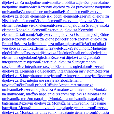
dijelovi za Za nadpultne umivaonike u obliku zdjele
Za pravokutne
nadpultne umivaonike
Rezervni dijelovi za Za pravokutne nadpultne
umivaonike
Za ugradbene umivaonike
Bočni elementi
Rezervni
dijelovi za Bočni elementi
Niski bočni elementi
Rezervni dijelovi za
Niski bočni elementi
Visoki elementi
Rezervni dijelovi za Visoki
elementi
Srednje visoki elementi
Rezervni dijelovi za Srednje visoki
elementi
Konzolni elementi
Rezervni dijelovi za Konzolni
elementi
Ostali namještaj
Rezervni dijelovi za Ostali namještaj
Zidne
police
Rezervni dijelovi za Zidne police
Pribor
Rezervni dijelovi za
Pribor
Ulošci za ladice i kutije za odlaganje stvari
Držači ručnika i
vješalice za ručnike
Elementi rasvjete
Ručke
Setovi nogu
Magnetne
ploče
Utičnice
Rezervni dijelovi za Utičnice
Ostali pribor
Ogledala i
elementi s ogledalom
Ogledala
Rezervni dijelovi za Ogledala
S
integriranom rasvjetom
Rezervni dijelovi za S integriranom
rasvjetom
Bez integrirane rasvjete
Elementi s ogledalom
Rezervni
dijelovi za Elementi s ogledalom
S integriranom rasvjetom
Rezervni
dijelovi za S integriranom rasvjetom
Bez integrirane rasvjete
Rezervni
dijelovi za Bez integrirane rasvjete
Pribor
Elementi
rasvjete
Ručke
Ostali pribor
Utičnice
Armature
Armature za
umivaonike
Rezervni dijelovi za Armature za umivaonike
Montaža
na umivaonik, mrežno napajanje
Rezervni dijelovi za Montaža na
umivaonik, mrežno napajanje
Montaža na umivaonik, napajanje
baterijama
Rezervni dijelovi za Montaža na umivaonik, napajanje
baterijama
Montaža na umivaonik, napajanje generatorom
Rezervni
dijelovi za Montaža na umivaonik, napajanje generatorom
Montaža