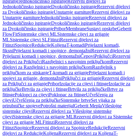
ispiranje
Jednokoličinsko ispiranje
Rezervni dijelovi za
Jednokoličinsko ispiranje
Dvokoličinsko ispiranje
Rezervni dijelovi
za Dvokoličinsko ispiranje
Unutarnje garniture
Rezervni dijelovi za
Unutarnje garniture
Jednokoličinsko ispiranje
Rezervni dijelovi za
Jednokoličinsko ispiranje
Dvokoličinsko ispiranje
Rezervni dijelovi
za Dvokoličinsko ispiranje
Pribor
Membrane
Sustavi opskrbe
Geberit
FlowFit
Sistemske cijevi ML
Sistemske cijevi za grijanje
ML
Sistemske cijevi SL
Fitinzi
Rezervni dijelovi za
Fitinzi
Spojnice
Redukcije
Koljena
T-komadi
Prijelazni komadi,
fiksni
Prijelazni komadi i spojnice, demontažni
Rezervni dijelovi za
Prijelazni komadi i spojnice, demontažni
Čepovi
Priključci
Rezervni
dijelovi za Priključci
Razdjelnici s navojnim priključkom
Rezervni
dijelovi za Razdjelnici s navojnim priključkom
Razdjelnik s
priključkom za stiskanje
T-komadi za grijanje
Prijelazni komadi i
spojevi za grijanje, demontažni
Priključci za grijanje
Rezervni dijelovi
za Priključci za grijanje
Pribor
Izolacije za cijevi i fitinge
Izolacije za
priključke
Brtvila za cijevi i fitinge
Brtvila za priključke
Brtve za
fitinge
Poklopci za cijevi
Poklopac za fitinge
Učvršćenja za
cijevi
Učvršćenja za priključke
Sistemske brtve
Set vijaka za
prirubničke spojeve
Potrošni materijal
Geberit Mepla
Višeslojne
sistemske cijevi
Rezervni dijelovi za Višeslojne sistemske
cijevi
Sistemske cijevi za grijanje ML
Rezervni dijelovi za Sistemske
cijevi za grijanje ML
Fitinzi
Rezervni dijelovi za
Fitinzi
Spojnice
Rezervni dijelovi za Spojnice
Redukcije
Rezervni
dijelovi za Redukcije
Koljena
Rezervni dijelovi za Koljena
T-