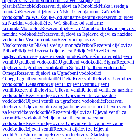
dijelovi za Nazidni vodokotlići za WC školjke, od
plastike
Monoblok
Rezervni dijelovi za Monoblok
Niska i srednja
montaža
Rezervni dijelovi za Niska i srednja montaža
Nazidni
vodokotlići za WC školjke, od sanitarne keramike
Rezervni dijelovi
za Nazidni vodokotlići za WC školjke, od sanitarne
keramike
Monoblok
Rezervni dijelovi za Monoblok
Isplavne cijevi za
nazidne vodokotliće
Rezervni dijelovi za Isplavne cijevi za nazidne
vodokotliće
Visokomontažni
Rezervni dijelovi za
Visokomontažni
Niska i srednja montaža
Pribor
Rezervni dijelovi za
Pribor
Priključci
Rezervni dijelovi za Priključci
Brtve
Brtveni
naglavci
Nazuvice, rozete i zastojni ulošci
Potrošni materijal
Izljevni
ventili
Ugradbeni vodokotlići
Ugradbeni vodokotlići Sigma
Rezervni
dijelovi za Ugradbeni vodokotlići Sigma
Ugradbeni vodokotlići
Omega
Rezervni dijelovi za Ugradbeni vodokotlići
Omega
Ugradbeni vodokotlići Delta
Rezervni dijelovi za Ugradbeni
vodokotlići Delta
Pribor
Uljevni i izljevni ventili
Uljevni
ventili
Rezervni dijelovi za Uljevni ventili
Uljevni ventili za nazidne
vodokotliće
Rezervni dijelovi za Uljevni ventili za nazidne
vodokotliće
Uljevni ventili za ugradbene vodokotliće
Rezervni
dijelovi za Uljevni ventili za ugradbene vodokotliće
Uljevni ventili
za keramičke vodokotliće
Rezervni dijelovi za Uljevni ventili za
keramičke vodokotliće
Uljevni ventili za univerzalne
vodokotlice
Rezervni dijelovi za Uljevni ventili za univerzalne
vodokotlice
Izljevni ventili
Rezervni dijelovi za Izljevni
ventili
Start/stop ispiranje
Rezervni dijelovi za Start/stop