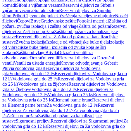
komadi
Sifoni s vijčanim vezama
Rezervni dijelovi za Sifoni s
vijčanim vezama
Spiralni sifoni
Rezervni dijelovi za Spiralni
sifoni
Pribor
Cijevne obujmice
Učvršćenja za cijevne obujmice
Noseći
žljebovi
Čepovi
Brtve
Građevinske zaštite
Potrošni materijal
Zaštita od
požara, zvučna izolacija i zaštita od vlage
Zaštita od požara
Rezervni
dijelovi za Zaštita od požara
Zaštita od požara za kanalizacijske
sustave
Rezervni dijelovi za Zaštita od požara za kanalizacijske
sustave
Zvučna izolacija
Izolacije od vibracijske buke tijela
Izolacije
od vibracijske buke tijela i izolacija od zvuka koja se širi
zrakom
Zaštita od vlage
Brtvila
Odzračni ventili za
odvodnjavanje
Dozračni ventili
Rezervni dijelovi za Dozračni
ventili
Ventili za uštedu energije
Krovno odvodnjavanje Geberit
Pluvia
Vodolovna grla
Rezervni dijelovi za Vodolovna
grla
Vodolovna grla do 12 l/s
Rezervni dijelovi za Vodolovna grla do
12 l/s
Vodolovna grla do 25 l/s
Rezervni dijelovi za Vodolovna grla
do 25 l/s
Vodolovna grla za žljebove
Rezervni dijelovi za Vodolovna
grla za žljebove
Vodolovna grla do 12 l/s
Rezervni dijelovi za
Vodolovna grla do 12 l/s
Vodolovna grla do 25 l/s
Rezervni dijelovi
za Vodolovna grla do 25 l/s
Elementi parne brane
Rezervni dijelovi
za Elementi parne brane
Za vodolovna grla do 12 l/s
Rezervni
dijelovi za Za vodolovna grla do 12 l/s
Za vodolovna grla do 25
l/s
Zaštita od požara
Zaštita od požara za kanalizacijske
sustave
Sigurnosni preljevi
Rezervni dijelovi za Sigurnosni preljevi
Za
vodolovna grla do 12 l/s
Rezervni dijelovi za Za vodolovna grla do