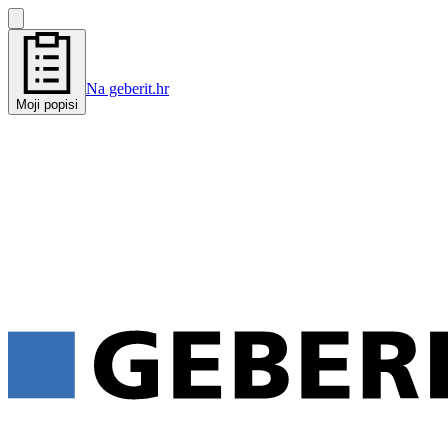
Na geberit.hr
Moji popisi