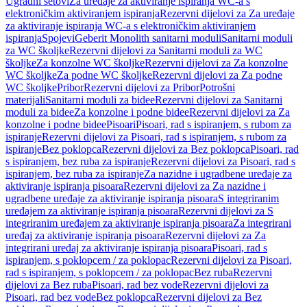
Ugradni setovi
Za uređaje za aktiviranje ispiranja WC-a s
elektroničkim aktiviranjem ispiranja
Rezervni dijelovi za Za uređaje
za aktiviranje ispiranja WC-a s elektroničkim aktiviranjem
ispiranja
Spojevi
Geberit Monolith sanitarni moduli
Sanitarni moduli
za WC školjke
Rezervni dijelovi za Sanitarni moduli za WC
školjke
Za konzolne WC školjke
Rezervni dijelovi za Za konzolne
WC školjke
Za podne WC školjke
Rezervni dijelovi za Za podne
WC školjke
Pribor
Rezervni dijelovi za Pribor
Potrošni
materijali
Sanitarni moduli za bidee
Rezervni dijelovi za Sanitarni
moduli za bidee
Za konzolne i podne bidee
Rezervni dijelovi za Za
konzolne i podne bidee
Pisoari
Pisoari, rad s ispiranjem, s rubom za
ispiranje
Rezervni dijelovi za Pisoari, rad s ispiranjem, s rubom za
ispiranje
Bez poklopca
Rezervni dijelovi za Bez poklopca
Pisoari, rad
s ispiranjem, bez ruba za ispiranje
Rezervni dijelovi za Pisoari, rad s
ispiranjem, bez ruba za ispiranje
Za nazidne i ugradbene uređaje za
aktiviranje ispiranja pisoara
Rezervni dijelovi za Za nazidne i
ugradbene uređaje za aktiviranje ispiranja pisoara
S integriranim
uređajem za aktiviranje ispiranja pisoara
Rezervni dijelovi za S
integriranim uređajem za aktiviranje ispiranja pisoara
Za integrirani
uređaj za aktiviranje ispiranja pisoara
Rezervni dijelovi za Za
integrirani uređaj za aktiviranje ispiranja pisoara
Pisoari, rad s
ispiranjem, s poklopcem / za poklopac
Rezervni dijelovi za Pisoari,
rad s ispiranjem, s poklopcem / za poklopac
Bez ruba
Rezervni
dijelovi za Bez ruba
Pisoari, rad bez vode
Rezervni dijelovi za
Pisoari, rad bez vode
Bez poklopca
Rezervni dijelovi za Bez