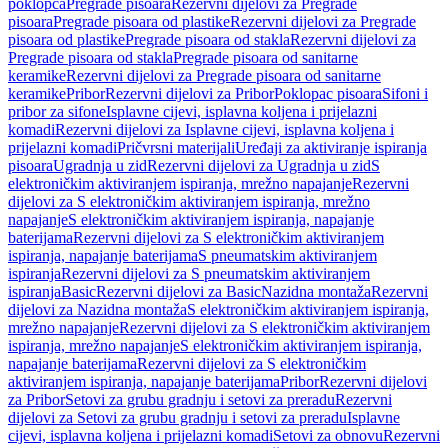
poklopca
Pregrade pisoara
Rezervni dijelovi za Pregrade
pisoara
Pregrade pisoara od plastike
Rezervni dijelovi za Pregrade
pisoara od plastike
Pregrade pisoara od stakla
Rezervni dijelovi za
Pregrade pisoara od stakla
Pregrade pisoara od sanitarne
keramike
Rezervni dijelovi za Pregrade pisoara od sanitarne
keramike
Pribor
Rezervni dijelovi za Pribor
Poklopac pisoara
Sifoni i
pribor za sifone
Isplavne cijevi, isplavna koljena i prijelazni
komadi
Rezervni dijelovi za Isplavne cijevi, isplavna koljena i
prijelazni komadi
Pričvrsni materijali
Uređaji za aktiviranje ispiranja
pisoara
Ugradnja u zid
Rezervni dijelovi za Ugradnja u zid
S
elektroničkim aktiviranjem ispiranja, mrežno napajanje
Rezervni
dijelovi za S elektroničkim aktiviranjem ispiranja, mrežno
napajanje
S elektroničkim aktiviranjem ispiranja, napajanje
baterijama
Rezervni dijelovi za S elektroničkim aktiviranjem
ispiranja, napajanje baterijama
S pneumatskim aktiviranjem
ispiranja
Rezervni dijelovi za S pneumatskim aktiviranjem
ispiranja
Basic
Rezervni dijelovi za Basic
Nazidna montaža
Rezervni
dijelovi za Nazidna montaža
S elektroničkim aktiviranjem ispiranja,
mrežno napajanje
Rezervni dijelovi za S elektroničkim aktiviranjem
ispiranja, mrežno napajanje
S elektroničkim aktiviranjem ispiranja,
napajanje baterijama
Rezervni dijelovi za S elektroničkim
aktiviranjem ispiranja, napajanje baterijama
Pribor
Rezervni dijelovi
za Pribor
Setovi za grubu gradnju i setovi za preradu
Rezervni
dijelovi za Setovi za grubu gradnju i setovi za preradu
Isplavne
cijevi, isplavna koljena i prijelazni komadi
Setovi za obnovu
Rezervni