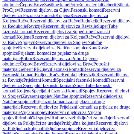
obujmice
Čepovi
Brtve
Zaštitne kape
Potrošni materijal
Geberit Silent-
Pro
Cijevi
Rezervni dijelovi za Cijevi
Fazonski komadi
Rezervni
dijelovi za Fazonski komadi
Koljena
Rezervni dijelovi za
Koljena
Račve
Rezervni dijelovi za Račve
Redukcije
Rezervni dijelovi
za Redukcije
Revizije
Rezervni dijelovi za Revizije
SuperTube
fazonski komadi
Rezervni dijelovi za SuperTube fazonski
komadi
Koljena
Rezervni dijelovi za Koljena
Račve
Rezervni dijelovi
za Račve
Spojevi
Rezervni dijelovi za Spojevi
Natične
spojnice
Rezervni dijelovi za Natične spojnice
Kandžaste
spojnice
Prijelazni komadi za prijelaz na druge
materijale
Pribor
Rezervni dijelovi za Pribor
Cijevne
obujmice
Čepovi
Brtve
Rezervni dijelovi za Brtve
Potrošni
materijal
Geberit PE
Cijevi
Fazonski komadi
Rezervni dijelovi za
Fazonski komadi
Koljena
Račve
Redukcije
Revizije
Rezervni dijelovi
za Revizije
Prijelazni komadi
Specijalni fazonski komadi
Rezervni
dijelovi za Specijalni fazonski komadi
SuperTube fazonski
komadi
Koljena
Specijalni fazonski komadi
Spojevi
Rezervni dijelovi
za Spojevi
Zavareni spojevi
Natične spojnice
Rezervni dijelovi za
Natične spojnice
Prijelazni komadi za prijelaz na druge
materijale
Rezervni dijelovi za Prijelazni komadi za prijelaz na druge
materijale
Vijčani spojevi
Rezervni dijelovi za Vijčani
spojevi
Prirubnički spojevi
Rubne veze
Priključci za uređaje
Rezervni
dijelovi za Priključci za uređaje
Priključna koljena
Rezervni dijelovi
za Priključna koljena
Priključne spojnice
Rezervni dijelovi za
Priključne spojnice
Spojni komadi
Rezervni dijelovi za Spojni