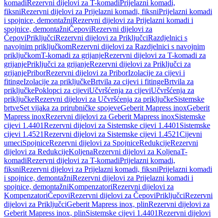
komadi
Rezervni dijelovi za T-komadi
Prijelazni komadi,
fiksni
Rezervni dijelovi za Prijelazni komadi, fiksni
Prijelazni komadi
i spojnice, demontažni
Rezervni dijelovi za Prijelazni komadi i
spojnice, demontažni
Čepovi
Rezervni dijelovi za
Čepovi
Priključci
Rezervni dijelovi za Priključci
Razdjelnici s
navojnim priključkom
Rezervni dijelovi za Razdjelnici s navojnim
priključkom
T-komadi za grijanje
Rezervni dijelovi za T-komadi za
grijanje
Priključci za grijanje
Rezervni dijelovi za Priključci za
grijanje
Pribor
Rezervni dijelovi za Pribor
Izolacije za cijevi i
fitinge
Izolacije za priključke
Brtvila za cijevi i fitinge
Brtvila za
priključke
Poklopci za cijevi
Učvršćenja za cijevi
Učvršćenja za
priključke
Rezervni dijelovi za Učvršćenja za priključke
Sistemske
brtve
Set vijaka za prirubničke spojeve
Geberit Mapress inox
Geberit
Mapress inox
Rezervni dijelovi za Geberit Mapress inox
Sistemske
cijevi 1.4401
Rezervni dijelovi za Sistemske cijevi 1.4401
Sistemske
cijevi 1.4521
Rezervni dijelovi za Sistemske cijevi 1.4521
Cijevni
umeci
Spojnice
Rezervni dijelovi za Spojnice
Redukcije
Rezervni
dijelovi za Redukcije
Koljena
Rezervni dijelovi za Koljena
T-
komadi
Rezervni dijelovi za T-komadi
Prijelazni komadi,
fiksni
Rezervni dijelovi za Prijelazni komadi, fiksni
Prijelazni komadi
i spojnice, demontažni
Rezervni dijelovi za Prijelazni komadi i
spojnice, demontažni
Kompenzatori
Rezervni dijelovi za
Kompenzatori
Čepovi
Rezervni dijelovi za Čepovi
Priključci
Rezervni
dijelovi za Priključci
Geberit Mapress inox, plin
Rezervni dijelovi za
Geberit Mapress inox, plin
Sistemske cijevi 1.4401
Rezervni dijelovi