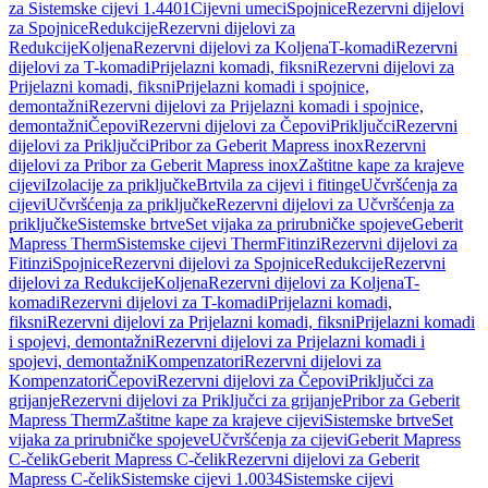
za Sistemske cijevi 1.4401
Cijevni umeci
Spojnice
Rezervni dijelovi
za Spojnice
Redukcije
Rezervni dijelovi za
Redukcije
Koljena
Rezervni dijelovi za Koljena
T-komadi
Rezervni
dijelovi za T-komadi
Prijelazni komadi, fiksni
Rezervni dijelovi za
Prijelazni komadi, fiksni
Prijelazni komadi i spojnice,
demontažni
Rezervni dijelovi za Prijelazni komadi i spojnice,
demontažni
Čepovi
Rezervni dijelovi za Čepovi
Priključci
Rezervni
dijelovi za Priključci
Pribor za Geberit Mapress inox
Rezervni
dijelovi za Pribor za Geberit Mapress inox
Zaštitne kape za krajeve
cijevi
Izolacije za priključke
Brtvila za cijevi i fitinge
Učvršćenja za
cijevi
Učvršćenja za priključke
Rezervni dijelovi za Učvršćenja za
priključke
Sistemske brtve
Set vijaka za prirubničke spojeve
Geberit
Mapress Therm
Sistemske cijevi Therm
Fitinzi
Rezervni dijelovi za
Fitinzi
Spojnice
Rezervni dijelovi za Spojnice
Redukcije
Rezervni
dijelovi za Redukcije
Koljena
Rezervni dijelovi za Koljena
T-
komadi
Rezervni dijelovi za T-komadi
Prijelazni komadi,
fiksni
Rezervni dijelovi za Prijelazni komadi, fiksni
Prijelazni komadi
i spojevi, demontažni
Rezervni dijelovi za Prijelazni komadi i
spojevi, demontažni
Kompenzatori
Rezervni dijelovi za
Kompenzatori
Čepovi
Rezervni dijelovi za Čepovi
Priključci za
grijanje
Rezervni dijelovi za Priključci za grijanje
Pribor za Geberit
Mapress Therm
Zaštitne kape za krajeve cijevi
Sistemske brtve
Set
vijaka za prirubničke spojeve
Učvršćenja za cijevi
Geberit Mapress
C-čelik
Geberit Mapress C-čelik
Rezervni dijelovi za Geberit
Mapress C-čelik
Sistemske cijevi 1.0034
Sistemske cijevi