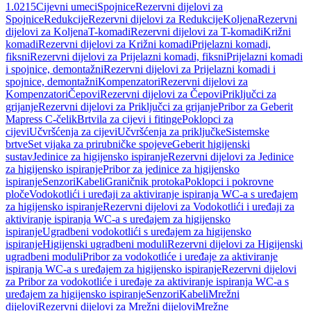
1.0215
Cijevni umeci
Spojnice
Rezervni dijelovi za
Spojnice
Redukcije
Rezervni dijelovi za Redukcije
Koljena
Rezervni
dijelovi za Koljena
T-komadi
Rezervni dijelovi za T-komadi
Križni
komadi
Rezervni dijelovi za Križni komadi
Prijelazni komadi,
fiksni
Rezervni dijelovi za Prijelazni komadi, fiksni
Prijelazni komadi
i spojnice, demontažni
Rezervni dijelovi za Prijelazni komadi i
spojnice, demontažni
Kompenzatori
Rezervni dijelovi za
Kompenzatori
Čepovi
Rezervni dijelovi za Čepovi
Priključci za
grijanje
Rezervni dijelovi za Priključci za grijanje
Pribor za Geberit
Mapress C-čelik
Brtvila za cijevi i fitinge
Poklopci za
cijevi
Učvršćenja za cijevi
Učvršćenja za priključke
Sistemske
brtve
Set vijaka za prirubničke spojeve
Geberit higijenski
sustav
Jedinice za higijensko ispiranje
Rezervni dijelovi za Jedinice
za higijensko ispiranje
Pribor za jedinice za higijensko
ispiranje
Senzori
Kabeli
Graničnik protoka
Poklopci i pokrovne
ploče
Vodokotlići i uređaji za aktiviranje ispiranja WC-a s uređajem
za higijensko ispiranje
Rezervni dijelovi za Vodokotlići i uređaji za
aktiviranje ispiranja WC-a s uređajem za higijensko
ispiranje
Ugradbeni vodokotlići s uređajem za higijensko
ispiranje
Higijenski ugradbeni moduli
Rezervni dijelovi za Higijenski
ugradbeni moduli
Pribor za vodokotliće i uređaje za aktiviranje
ispiranja WC-a s uređajem za higijensko ispiranje
Rezervni dijelovi
za Pribor za vodokotliće i uređaje za aktiviranje ispiranja WC-a s
uređajem za higijensko ispiranje
Senzori
Kabeli
Mrežni
dijelovi
Rezervni dijelovi za Mrežni dijelovi
Mrežne