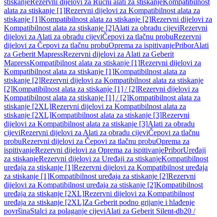
stiskanje
Rezervni dijelovi za Ručni alati za stiskanje
Kompatibilnost
alata za stiskanje [1]
Rezervni dijelovi za Kompatibilnost alata za
stiskanje [1]
Kompatibilnost alata za stiskanje [2]
Rezervni dijelovi za
Kompatibilnost alata za stiskanje [2]
Alati za obradu cijevi
Rezervni
dijelovi za Alati za obradu cijevi
Čepovi za tlačnu probu
Rezervni
dijelovi za Čepovi za tlačnu probu
Oprema za ispitivanje
Pribor
Alati
za Geberit Mapress
Rezervni dijelovi za Alati za Geberit
Mapress
Kompatibilnost alata za stiskanje [1]
Rezervni dijelovi za
Kompatibilnost alata za stiskanje [1]
Kompatibilnost alata za
stiskanje [2]
Rezervni dijelovi za Kompatibilnost alata za stiskanje
[2]
Kompatibilnost alata za stiskanje [1] / [2]
Rezervni dijelovi za
Kompatibilnost alata za stiskanje [1] / [2]
Kompatibilnost alata za
stiskanje [2XL]
Rezervni dijelovi za Kompatibilnost alata za
stiskanje [2XL]
Kompatibilnost alata za stiskanje [3]
Rezervni
dijelovi za Kompatibilnost alata za stiskanje [3]
Alati za obradu
cijevi
Rezervni dijelovi za Alati za obradu cijevi
Čepovi za tlačnu
probu
Rezervni dijelovi za Čepovi za tlačnu probu
Oprema za
ispitivanje
Rezervni dijelovi za Oprema za ispitivanje
Pribor
Uređaji
za stiskanje
Rezervni dijelovi za Uređaji za stiskanje
Kompatibilnost
uređaja za stiskanje [1]
Rezervni dijelovi za Kompatibilnost uređaja
za stiskanje [1]
Kompatibilnost uređaja za stiskanje [2]
Rezervni
dijelovi za Kompatibilnost uređaja za stiskanje [2]
Kompatibilnost
uređaja za stiskanje [2XL]
Rezervni dijelovi za Kompatibilnost
uređaja za stiskanje [2XL]
Za Geberit podno grijanje i hlađenje
površina
Stalci za polaganje cijevi
Alati za Geberit Silent-db20 /