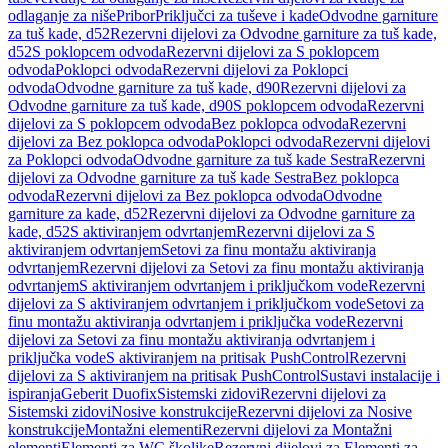
odlaganje za niše
Pribor
Priključci za tuševe i kade
Odvodne garniture
za tuš kade, d52
Rezervni dijelovi za Odvodne garniture za tuš kade,
d52
S poklopcem odvoda
Rezervni dijelovi za S poklopcem
odvoda
Poklopci odvoda
Rezervni dijelovi za Poklopci
odvoda
Odvodne garniture za tuš kade, d90
Rezervni dijelovi za
Odvodne garniture za tuš kade, d90
S poklopcem odvoda
Rezervni
dijelovi za S poklopcem odvoda
Bez poklopca odvoda
Rezervni
dijelovi za Bez poklopca odvoda
Poklopci odvoda
Rezervni dijelovi
za Poklopci odvoda
Odvodne garniture za tuš kade Sestra
Rezervni
dijelovi za Odvodne garniture za tuš kade Sestra
Bez poklopca
odvoda
Rezervni dijelovi za Bez poklopca odvoda
Odvodne
garniture za kade, d52
Rezervni dijelovi za Odvodne garniture za
kade, d52
S aktiviranjem odvrtanjem
Rezervni dijelovi za S
aktiviranjem odvrtanjem
Setovi za finu montažu aktiviranja
odvrtanjem
Rezervni dijelovi za Setovi za finu montažu aktiviranja
odvrtanjem
S aktiviranjem odvrtanjem i priključkom vode
Rezervni
dijelovi za S aktiviranjem odvrtanjem i priključkom vode
Setovi za
finu montažu aktiviranja odvrtanjem i priključka vode
Rezervni
dijelovi za Setovi za finu montažu aktiviranja odvrtanjem i
priključka vode
S aktiviranjem na pritisak PushControl
Rezervni
dijelovi za S aktiviranjem na pritisak PushControl
Sustavi instalacije i
ispiranja
Geberit Duofix
Sistemski zidovi
Rezervni dijelovi za
Sistemski zidovi
Nosive konstrukcije
Rezervni dijelovi za Nosive
konstrukcije
Montažni elementi
Rezervni dijelovi za Montažni
elementi
Elementi za WC školjke
Rezervni dijelovi za Elementi za