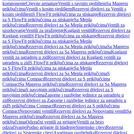
komponente
Cijevne armature
Ventili s ravnim sjedištem
Sa Mapress
priključcima
Ventili s kosim sjedištem
Rezervni dijelovi za Ventili s
kosim sjedištem
S FlowFit priključcima za stiskanje
Rezervni dijelovi
za S FlowFit priključcima za stiskanje
Sa Mepla
priključcima
Rezervni dijelovi za Sa Mepla priključcima
Ventili za
uzorkovanje
Ventili za pražnjenje
Kuglasti ventili
Rezervni dijelovi za
Kuglasti ventili
S FlowFit priključcima za stiskanje
Rezervni dijelovi
za S FlowFit priključcima za stiskanje
Sa Mepla
priključcima
Rezervni dijelovi za Sa Mepla priključcima
Sa Mapress
priključcima
Rezervni dijelovi za Sa Mapress priključcima
Kuglasti
ventili za ugradnju u zid
Rezervni dijelovi za Kuglasti ventili za
ugradnju u zid
S FlowFit priključcima za stiskanje
Rezervni dijelovi
za S FlowFit priključcima za stiskanje
Sa Mepla
priključcima
Rezervni dijelovi za Sa Mepla priključcima
S
priključcima Compact
Rezervni dijelovi za S priključcima
Compact
Sa Mapress priključcima
Rezervni dijelovi za Sa Mapress
priključcima
S navojnim priključcima
Rezervni dijelovi za S
navojnim priključcima
Zaporne i razdjelne jedinice za ugradnju u
zid
Rezervni dijelovi za Zaporne i razdjelne jedinice za ugradnju u
zid
S priključcima Compact
Rezervni dijelovi za S priključcima
Compact
Nepovratni ventili
Rezervni dijelovi za Nepovratni ventili
Sa
Mapress priključcima
Rezervni dijelovi za Sa Mapress
priključcima
Odzračni ventili za grijanje
Ventili za brzo
odzračivanje
Podno grijanje ili hlađenje
Sistemske cijevi
Rezervni
dijelovi za Sistemske cijevi
Asortiman razdjelnika
Rezervni dijelovi