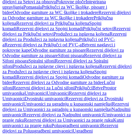
dijelovi za Setovi za obnovu
Pokrovne ploče
Integrirana
upravljanja
Pomagala
Priključci za WC školjke, pisoare i
bidee
Odvodne garniture za WC školjke i trokadere
Rezervni dijelovi
za Odvodne garniture za WC školjke i trokadere
Priključna
koljena
Rezervni dijelovi za Priključna koljena
Spojni
komadi
Rezervni dijelovi za Spojni komadi
Priključni setovi
Rezervni
dijelovi za Priključni setovi
Produžeci za isplavna koljena
Rezervni
dijelovi za Produžeci za isplavna koljena
Priključci od PVC-
a
Rezervni dijelovi za Priključci od PVC-a
Brtveni naglavci i
pokrovne kape
Odvodne garniture za pisoare
Rezervni dijelovi za
Odvodne garniture za pisoare
Sifoni pisoara
Rezervni dijelovi za
Sifoni pisoara
Spiralni sifoni
Rezervni dijelovi za Spiralni
sifoni
Produžeci za isplavne cijevi i isplavna koljena
Rezervni dijelovi
za Produžeci za isplavne cijevi i isplavna koljena
Spojni
komadi
Rezervni dijelovi za Spojni komadi
Odvodne garniture za
bidee
Rezervni dijelovi za Odvodne garniture za bidee
Lučni
sifoni
Rezervni dijelovi za Lučni sifoni
Priključci
Brtve
Prostor
umivaonika
Umivaonici
Umivaonici
Rezervni dijelovi za
Umivaonici
Dvostruki umivaonici
Rezervni dijelovi za Dvostruki
umivaonici
Umivaonici za ugradnju u kupaonski namještaj
Rezervni
dijelovi za Umivaonici za ugradnju u kupaonski namještaj
Nadpultni
umivaonici
Rezervni dijelovi za Nadpultni umivaonici
Umivaonici za
pranje ruku
Rezervni dijelovi za Umivaonici za pranje ruku
Kutni
umivaonici za pranje ruku
Poluugradbeni umivaonici
Rezervni
dijelovi za Poluugradbeni umivaonici
Ugradbeni