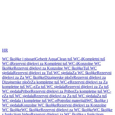
HR
WC školjke i pisoari
Geberit AquaClean tuš WC-i
Kompletni tuš
WC-i
Rezervni dijelovi za Kompletni tuš WC-i
Konzolne WC
školjke
Rezervni dijelovi za Konzolne WC školjke
Tuš WC
sjedala
Rezervni dijelovi za Tuš WC sjedala
Za WC školjke
Rezervni
dijelovi za Za WC školjke
Dizajnerske ploče
Rezervni dijelovi za
Dizajnerske ploče
Za kompletne tuš WC-e
Rezervni dijelovi za Za
kompletne tuš WC-e
Za tuš WC sjedala
Rezervni dijelovi za Za tuš
WC sjedala
Pribor
Rezervni dijelovi za Pribor
Za kompletne tuš WC-
e
Za tuš WC sjedala
Rezervni dijelovi za Za tuš WC sjedala
Za tuš
WC sjedala i kompletne tuš WC-e
Potrošni materijali
WC školjke i
WC sjedala
Konzolne WC školjke
Rezervni dijelovi za Konzolne
WC školjke
WC školjke
Rezervni dijelovi za WC školjke
WC školjke
s funkcijom bidea
Rezervni dijelovi za WC školjke s funkcijom