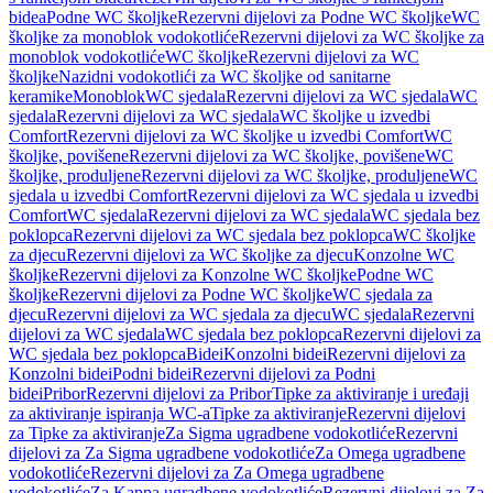
bidea
Podne WC školjke
Rezervni dijelovi za Podne WC školjke
WC
školjke za monoblok vodokotliće
Rezervni dijelovi za WC školjke za
monoblok vodokotliće
WC školjke
Rezervni dijelovi za WC
školjke
Nazidni vodokotlići za WC školjke od sanitarne
keramike
Monoblok
WC sjedala
Rezervni dijelovi za WC sjedala
WC
sjedala
Rezervni dijelovi za WC sjedala
WC školjke u izvedbi
Comfort
Rezervni dijelovi za WC školjke u izvedbi Comfort
WC
školjke, povišene
Rezervni dijelovi za WC školjke, povišene
WC
školjke, produljene
Rezervni dijelovi za WC školjke, produljene
WC
sjedala u izvedbi Comfort
Rezervni dijelovi za WC sjedala u izvedbi
Comfort
WC sjedala
Rezervni dijelovi za WC sjedala
WC sjedala bez
poklopca
Rezervni dijelovi za WC sjedala bez poklopca
WC školjke
za djecu
Rezervni dijelovi za WC školjke za djecu
Konzolne WC
školjke
Rezervni dijelovi za Konzolne WC školjke
Podne WC
školjke
Rezervni dijelovi za Podne WC školjke
WC sjedala za
djecu
Rezervni dijelovi za WC sjedala za djecu
WC sjedala
Rezervni
dijelovi za WC sjedala
WC sjedala bez poklopca
Rezervni dijelovi za
WC sjedala bez poklopca
Bidei
Konzolni bidei
Rezervni dijelovi za
Konzolni bidei
Podni bidei
Rezervni dijelovi za Podni
bidei
Pribor
Rezervni dijelovi za Pribor
Tipke za aktiviranje i uređaji
za aktiviranje ispiranja WC-a
Tipke za aktiviranje
Rezervni dijelovi
za Tipke za aktiviranje
Za Sigma ugradbene vodokotliće
Rezervni
dijelovi za Za Sigma ugradbene vodokotliće
Za Omega ugradbene
vodokotliće
Rezervni dijelovi za Za Omega ugradbene
vodokotliće
Za Kappa ugradbene vodokotliće
Rezervni dijelovi za Za