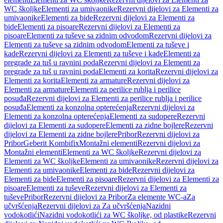
WC školjke
Elementi za umivaonike
Rezervni dijelovi za Elementi za
umivaonike
Elementi za bide
Rezervni dijelovi za Elementi za
bide
Elementi za pisoare
Rezervni dijelovi za Elementi za
pisoare
Elementi za tuševe sa zidnim odvodom
Rezervni dijelovi za
Elementi za tuševe sa zidnim odvodom
Elementi za tuševe i
kade
Rezervni dijelovi za Elementi za tuševe i kade
Elementi za
pregrade za tuš u ravnini poda
Rezervni dijelovi za Elementi za
pregrade za tuš u ravnini poda
Elementi za korita
Rezervni dijelovi za
Elementi za korita
Elementi za armature
Rezervni dijelovi za
Elementi za armature
Elementi za perilice rublja i perilice
posuđa
Rezervni dijelovi za Elementi za perilice rublja i perilice
posuđa
Elementi za konzolna opterećenja
Rezervni dijelovi za
Elementi za konzolna opterećenja
Elementi za sudopere
Rezervni
dijelovi za Elementi za sudopere
Elementi za zidne bojlere
Rezervni
dijelovi za Elementi za zidne bojlere
Pribor
Rezervni dijelovi za
Pribor
Geberit Kombifix
Montažni elementi
Rezervni dijelovi za
Montažni elementi
Elementi za WC školjke
Rezervni dijelovi za
Elementi za WC školjke
Elementi za umivaonike
Rezervni dijelovi za
Elementi za umivaonike
Elementi za bide
Rezervni dijelovi za
Elementi za bide
Elementi za pisoare
Rezervni dijelovi za Elementi za
pisoare
Elementi za tuševe
Rezervni dijelovi za Elementi za
tuševe
Pribor
Rezervni dijelovi za Pribor
Za elemente WC-a
Za
učvršćenja
Rezervni dijelovi za Za učvršćenja
Nazidni
vodokotlići
Nazidni vodokotlići za WC školjke, od plastike
Rezervni