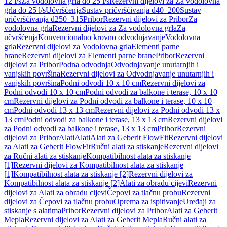
12 l/s
Za vodolovna grla do 25 l/s
Rezervni dijelovi za Za vodolovna
grla do 25 l/s
Učvršćenja
Sustav pričvršćivanja d40–200
Sustav
pričvršćivanja d250–315
Pribor
Rezervni dijelovi za Pribor
Za
vodolovna grla
Rezervni dijelovi za Za vodolovna grla
Za
učvršćenja
Konvencionalno krovno odvodnjavanje
Vodolovna
grla
Rezervni dijelovi za Vodolovna grla
Elementi parne
brane
Rezervni dijelovi za Elementi parne brane
Pribor
Rezervni
dijelovi za Pribor
Podna odvodnja
Odvodnjavanje unutarnjih i
vanjskih površina
Rezervni dijelovi za Odvodnjavanje unutarnjih i
vanjskih površina
Podni odvodi 10 x 10 cm
Rezervni dijelovi za
Podni odvodi 10 x 10 cm
Podni odvodi za balkone i terase, 10 x 10
cm
Rezervni dijelovi za Podni odvodi za balkone i terase, 10 x 10
cm
Podni odvodi 13 x 13 cm
Rezervni dijelovi za Podni odvodi 13 x
13 cm
Podni odvodi za balkone i terase, 13 x 13 cm
Rezervni dijelovi
za Podni odvodi za balkone i terase, 13 x 13 cm
Pribor
Rezervni
dijelovi za Pribor
Alati
Alati
Alati za Geberit FlowFit
Rezervni dijelovi
za Alati za Geberit FlowFit
Ručni alati za stiskanje
Rezervni dijelovi
za Ručni alati za stiskanje
Kompatibilnost alata za stiskanje
[1]
Rezervni dijelovi za Kompatibilnost alata za stiskanje
[1]
Kompatibilnost alata za stiskanje [2]
Rezervni dijelovi za
Kompatibilnost alata za stiskanje [2]
Alati za obradu cijevi
Rezervni
dijelovi za Alati za obradu cijevi
Čepovi za tlačnu probu
Rezervni
dijelovi za Čepovi za tlačnu probu
Oprema za ispitivanje
Uređaji za
stiskanje s alatima
Pribor
Rezervni dijelovi za Pribor
Alati za Geberit
Mepla
Rezervni dijelovi za Alati za Geberit Mepla
Ručni alati za