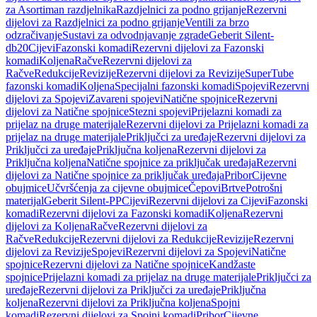
za Asortiman razdjelnika
Razdjelnici za podno grijanje
Rezervni
dijelovi za Razdjelnici za podno grijanje
Ventili za brzo
odzračivanje
Sustavi za odvodnjavanje zgrade
Geberit Silent-
db20
Cijevi
Fazonski komadi
Rezervni dijelovi za Fazonski
komadi
Koljena
Račve
Rezervni dijelovi za
Račve
Redukcije
Revizije
Rezervni dijelovi za Revizije
SuperTube
fazonski komadi
Koljena
Specijalni fazonski komadi
Spojevi
Rezervni
dijelovi za Spojevi
Zavareni spojevi
Natične spojnice
Rezervni
dijelovi za Natične spojnice
Stezni spojevi
Prijelazni komadi za
prijelaz na druge materijale
Rezervni dijelovi za Prijelazni komadi za
prijelaz na druge materijale
Priključci za uređaje
Rezervni dijelovi za
Priključci za uređaje
Priključna koljena
Rezervni dijelovi za
Priključna koljena
Natične spojnice za priključak uređaja
Rezervni
dijelovi za Natične spojnice za priključak uređaja
Pribor
Cijevne
obujmice
Učvršćenja za cijevne obujmice
Čepovi
Brtve
Potrošni
materijal
Geberit Silent-PP
Cijevi
Rezervni dijelovi za Cijevi
Fazonski
komadi
Rezervni dijelovi za Fazonski komadi
Koljena
Rezervni
dijelovi za Koljena
Račve
Rezervni dijelovi za
Račve
Redukcije
Rezervni dijelovi za Redukcije
Revizije
Rezervni
dijelovi za Revizije
Spojevi
Rezervni dijelovi za Spojevi
Natične
spojnice
Rezervni dijelovi za Natične spojnice
Kandžaste
spojnice
Prijelazni komadi za prijelaz na druge materijale
Priključci za
uređaje
Rezervni dijelovi za Priključci za uređaje
Priključna
koljena
Rezervni dijelovi za Priključna koljena
Spojni
komadi
Rezervni dijelovi za Spojni komadi
Pribor
Cijevne