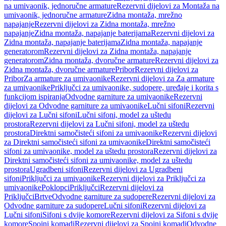
na umivaonik, jednoručne armature
Rezervni dijelovi za Montaža na
umivaonik, jednoručne armature
Zidna montaža, mrežno
napajanje
Rezervni dijelovi za Zidna montaža, mrežno
napajanje
Zidna montaža, napajanje baterijama
Rezervni dijelovi za
Zidna montaža, napajanje baterijama
Zidna montaža, napajanje
generatorom
Rezervni dijelovi za Zidna montaža, napajanje
generatorom
Zidna montaža, dvoručne armature
Rezervni dijelovi za
Zidna montaža, dvoručne armature
Pribor
Rezervni dijelovi za
Pribor
Za armature za umivaonike
Rezervni dijelovi za Za armature
za umivaonike
Priključci za umivaonike, sudopere, uređaje i korita s
funkcijom ispiranja
Odvodne garniture za umivaonike
Rezervni
dijelovi za Odvodne garniture za umivaonike
Lučni sifoni
Rezervni
dijelovi za Lučni sifoni
Lučni sifoni, model za uštedu
prostora
Rezervni dijelovi za Lučni sifoni, model za uštedu
prostora
Direktni samočisteći sifoni za umivaonike
Rezervni dijelovi
za Direktni samočisteći sifoni za umivaonike
Direktni samočisteći
sifoni za umivaonike, model za uštedu prostora
Rezervni dijelovi za
Direktni samočisteći sifoni za umivaonike, model za uštedu
prostora
Ugradbeni sifoni
Rezervni dijelovi za Ugradbeni
sifoni
Priključci za umivaonike
Rezervni dijelovi za Priključci za
umivaonike
Poklopci
Priključci
Rezervni dijelovi za
Priključci
Brtve
Odvodne garniture za sudopere
Rezervni dijelovi za
Odvodne garniture za sudopere
Lučni sifoni
Rezervni dijelovi za
Lučni sifoni
Sifoni s dvije komore
Rezervni dijelovi za Sifoni s dvije
komore
Spojni komadi
Rezervni dijelovi za Spojni komadi
Odvodne