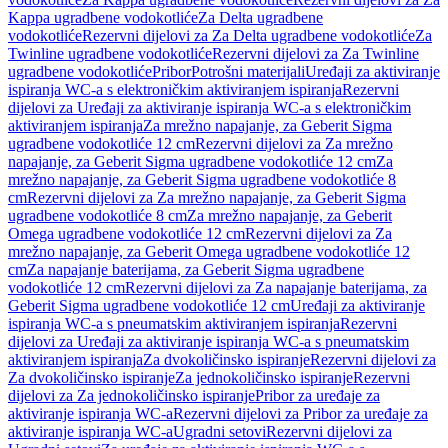
Kappa ugradbene vodokotliće
Za Delta ugradbene
vodokotliće
Rezervni dijelovi za Za Delta ugradbene vodokotliće
Za
Twinline ugradbene vodokotliće
Rezervni dijelovi za Za Twinline
ugradbene vodokotliće
Pribor
Potrošni materijali
Uređaji za aktiviranje
ispiranja WC-a s elektroničkim aktiviranjem ispiranja
Rezervni
dijelovi za Uređaji za aktiviranje ispiranja WC-a s elektroničkim
aktiviranjem ispiranja
Za mrežno napajanje, za Geberit Sigma
ugradbene vodokotliće 12 cm
Rezervni dijelovi za Za mrežno
napajanje, za Geberit Sigma ugradbene vodokotliće 12 cm
Za
mrežno napajanje, za Geberit Sigma ugradbene vodokotliće 8
cm
Rezervni dijelovi za Za mrežno napajanje, za Geberit Sigma
ugradbene vodokotliće 8 cm
Za mrežno napajanje, za Geberit
Omega ugradbene vodokotliće 12 cm
Rezervni dijelovi za Za
mrežno napajanje, za Geberit Omega ugradbene vodokotliće 12
cm
Za napajanje baterijama, za Geberit Sigma ugradbene
vodokotliće 12 cm
Rezervni dijelovi za Za napajanje baterijama, za
Geberit Sigma ugradbene vodokotliće 12 cm
Uređaji za aktiviranje
ispiranja WC-a s pneumatskim aktiviranjem ispiranja
Rezervni
dijelovi za Uređaji za aktiviranje ispiranja WC-a s pneumatskim
aktiviranjem ispiranja
Za dvokoličinsko ispiranje
Rezervni dijelovi za
Za dvokoličinsko ispiranje
Za jednokoličinsko ispiranje
Rezervni
dijelovi za Za jednokoličinsko ispiranje
Pribor za uređaje za
aktiviranje ispiranja WC-a
Rezervni dijelovi za Pribor za uređaje za
aktiviranje ispiranja WC-a
Ugradni setovi
Rezervni dijelovi za