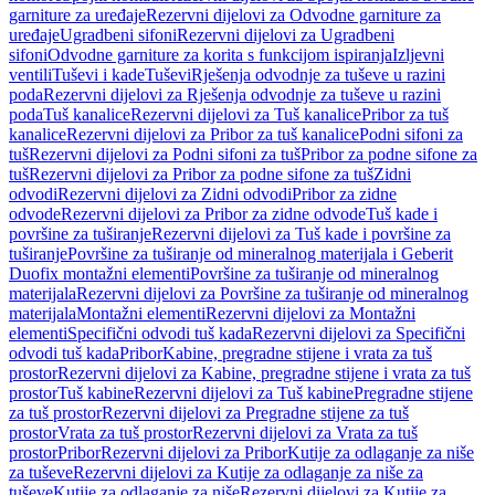
garniture za uređaje
Rezervni dijelovi za Odvodne garniture za
uređaje
Ugradbeni sifoni
Rezervni dijelovi za Ugradbeni
sifoni
Odvodne garniture za korita s funkcijom ispiranja
Izljevni
ventili
Tuševi i kade
Tuševi
Rješenja odvodnje za tuševe u razini
poda
Rezervni dijelovi za Rješenja odvodnje za tuševe u razini
poda
Tuš kanalice
Rezervni dijelovi za Tuš kanalice
Pribor za tuš
kanalice
Rezervni dijelovi za Pribor za tuš kanalice
Podni sifoni za
tuš
Rezervni dijelovi za Podni sifoni za tuš
Pribor za podne sifone za
tuš
Rezervni dijelovi za Pribor za podne sifone za tuš
Zidni
odvodi
Rezervni dijelovi za Zidni odvodi
Pribor za zidne
odvode
Rezervni dijelovi za Pribor za zidne odvode
Tuš kade i
površine za tuširanje
Rezervni dijelovi za Tuš kade i površine za
tuširanje
Površine za tuširanje od mineralnog materijala i Geberit
Duofix montažni elementi
Površine za tuširanje od mineralnog
materijala
Rezervni dijelovi za Površine za tuširanje od mineralnog
materijala
Montažni elementi
Rezervni dijelovi za Montažni
elementi
Specifični odvodi tuš kada
Rezervni dijelovi za Specifični
odvodi tuš kada
Pribor
Kabine, pregradne stijene i vrata za tuš
prostor
Rezervni dijelovi za Kabine, pregradne stijene i vrata za tuš
prostor
Tuš kabine
Rezervni dijelovi za Tuš kabine
Pregradne stijene
za tuš prostor
Rezervni dijelovi za Pregradne stijene za tuš
prostor
Vrata za tuš prostor
Rezervni dijelovi za Vrata za tuš
prostor
Pribor
Rezervni dijelovi za Pribor
Kutije za odlaganje za niše
za tuševe
Rezervni dijelovi za Kutije za odlaganje za niše za
tuševe
Kutije za odlaganje za niše
Rezervni dijelovi za Kutije za