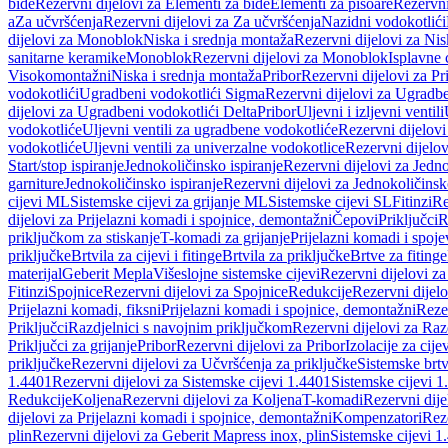
bide
Rezervni dijelovi za Elementi za bide
Elementi za pisoare
Rezervni
a
Za učvršćenja
Rezervni dijelovi za Za učvršćenja
Nazidni vodokotlići
dijelovi za Monoblok
Niska i srednja montaža
Rezervni dijelovi za Nis
sanitarne keramike
Monoblok
Rezervni dijelovi za Monoblok
Isplavne 
Visokomontažni
Niska i srednja montaža
Pribor
Rezervni dijelovi za Pr
vodokotlići
Ugradbeni vodokotlići Sigma
Rezervni dijelovi za Ugradb
dijelovi za Ugradbeni vodokotlići Delta
Pribor
Uljevni i izljevni ventili
vodokotliće
Uljevni ventili za ugradbene vodokotliće
Rezervni dijelovi
vodokotliće
Uljevni ventili za univerzalne vodokotlice
Rezervni dijelov
Start/stop ispiranje
Jednokoličinsko ispiranje
Rezervni dijelovi za Jedno
garniture
Jednokoličinsko ispiranje
Rezervni dijelovi za Jednokoličinsk
cijevi ML
Sistemske cijevi za grijanje ML
Sistemske cijevi SL
Fitinzi
Re
dijelovi za Prijelazni komadi i spojnice, demontažni
Čepovi
Priključci
R
priključkom za stiskanje
T-komadi za grijanje
Prijelazni komadi i spoje
priključke
Brtvila za cijevi i fitinge
Brtvila za priključke
Brtve za fitinge
materijal
Geberit Mepla
Višeslojne sistemske cijevi
Rezervni dijelovi za
Fitinzi
Spojnice
Rezervni dijelovi za Spojnice
Redukcije
Rezervni dijel
Prijelazni komadi, fiksni
Prijelazni komadi i spojnice, demontažni
Rezer
Priključci
Razdjelnici s navojnim priključkom
Rezervni dijelovi za Raz
Priključci za grijanje
Pribor
Rezervni dijelovi za Pribor
Izolacije za cijev
priključke
Rezervni dijelovi za Učvršćenja za priključke
Sistemske brt
1.4401
Rezervni dijelovi za Sistemske cijevi 1.4401
Sistemske cijevi 1
Redukcije
Koljena
Rezervni dijelovi za Koljena
T-komadi
Rezervni dij
dijelovi za Prijelazni komadi i spojnice, demontažni
Kompenzatori
Rez
plin
Rezervni dijelovi za Geberit Mapress inox, plin
Sistemske cijevi 1