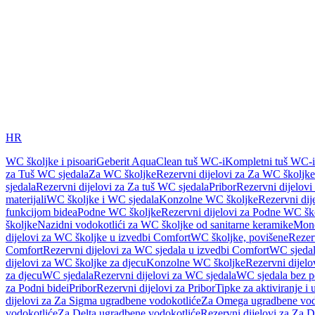
HR
WC školjke i pisoari
Geberit AquaClean tuš WC-i
Kompletni tuš WC-i
za Tuš WC sjedala
Za WC školjke
Rezervni dijelovi za Za WC školjke
sjedala
Rezervni dijelovi za Za tuš WC sjedala
Pribor
Rezervni dijelovi
materijali
WC školjke i WC sjedala
Konzolne WC školjke
Rezervni di
funkcijom bidea
Podne WC školjke
Rezervni dijelovi za Podne WC šk
školjke
Nazidni vodokotlići za WC školjke od sanitarne keramike
Mon
dijelovi za WC školjke u izvedbi Comfort
WC školjke, povišene
Rezer
Comfort
Rezervni dijelovi za WC sjedala u izvedbi Comfort
WC sjeda
dijelovi za WC školjke za djecu
Konzolne WC školjke
Rezervni dijel
za djecu
WC sjedala
Rezervni dijelovi za WC sjedala
WC sjedala bez p
za Podni bidei
Pribor
Rezervni dijelovi za Pribor
Tipke za aktiviranje i 
dijelovi za Za Sigma ugradbene vodokotliće
Za Omega ugradbene vod
vodokotliće
Za Delta ugradbene vodokotliće
Rezervni dijelovi za Za 