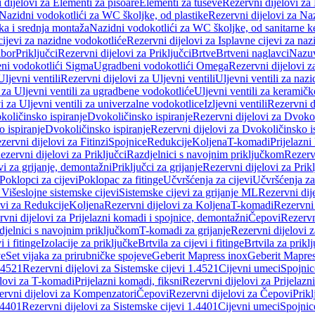
 dijelovi za Elementi za pisoare
Elementi za tuševe
Rezervni dijelovi za
Nazidni vodokotlići za WC školjke, od plastike
Rezervni dijelovi za Na
ka i srednja montaža
Nazidni vodokotlići za WC školjke, od sanitarne 
cijevi za nazidne vodokotliće
Rezervni dijelovi za Isplavne cijevi za na
ibor
Priključci
Rezervni dijelovi za Priključci
Brtve
Brtveni naglavci
Nazuvi
eni vodokotlići Sigma
Ugradbeni vodokotlići Omega
Rezervni dijelovi 
Uljevni ventili
Rezervni dijelovi za Uljevni ventili
Uljevni ventili za naz
 za Uljevni ventili za ugradbene vodokotliće
Uljevni ventili za keramič
i za Uljevni ventili za univerzalne vodokotlice
Izljevni ventili
Rezervni di
količinsko ispiranje
Dvokoličinsko ispiranje
Rezervni dijelovi za Dvokol
o ispiranje
Dvokoličinsko ispiranje
Rezervni dijelovi za Dvokoličinsko i
zervni dijelovi za Fitinzi
Spojnice
Redukcije
Koljena
T-komadi
Prijelazni
ezervni dijelovi za Priključci
Razdjelnici s navojnim priključkom
Rezerv
vi za grijanje, demontažni
Priključci za grijanje
Rezervni dijelovi za Prikl
Poklopci za cijevi
Poklopac za fitinge
Učvršćenja za cijevi
Učvršćenja za
 Višeslojne sistemske cijevi
Sistemske cijevi za grijanje ML
Rezervni dij
ovi za Redukcije
Koljena
Rezervni dijelovi za Koljena
T-komadi
Rezervni
vni dijelovi za Prijelazni komadi i spojnice, demontažni
Čepovi
Rezervn
djelnici s navojnim priključkom
T-komadi za grijanje
Rezervni dijelovi 
i i fitinge
Izolacije za priključke
Brtvila za cijevi i fitinge
Brtvila za prikl
ve
Set vijaka za prirubničke spojeve
Geberit Mapress inox
Geberit Mapres
.4521
Rezervni dijelovi za Sistemske cijevi 1.4521
Cijevni umeci
Spojnic
elovi za T-komadi
Prijelazni komadi, fiksni
Rezervni dijelovi za Prijelazn
ervni dijelovi za Kompenzatori
Čepovi
Rezervni dijelovi za Čepovi
Prikl
.4401
Rezervni dijelovi za Sistemske cijevi 1.4401
Cijevni umeci
Spojnic