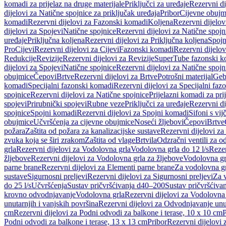
komadi za prijelaz na druge materijale
Priključci za uređaje
Rezervni di
dijelovi za Natične spojnice za priključak uređaja
Pribor
Cijevne obujm
komadi
Rezervni dijelovi za Fazonski komadi
Koljena
Rezervni dijelov
dijelovi za Spojevi
Natične spojnice
Rezervni dijelovi za Natične spojn
uređaje
Priključna koljena
Rezervni dijelovi za Priključna koljena
Spojn
Pro
Cijevi
Rezervni dijelovi za Cijevi
Fazonski komadi
Rezervni dijelo
Redukcije
Revizije
Rezervni dijelovi za Revizije
SuperTube fazonski k
dijelovi za Spojevi
Natične spojnice
Rezervni dijelovi za Natične spojn
obujmice
Čepovi
Brtve
Rezervni dijelovi za Brtve
Potrošni materijal
Geb
komadi
Specijalni fazonski komadi
Rezervni dijelovi za Specijalni fa
spojnice
Rezervni dijelovi za Natične spojnice
Prijelazni komadi za pri
spojevi
Prirubnički spojevi
Rubne veze
Priključci za uređaje
Rezervni di
spojnice
Spojni komadi
Rezervni dijelovi za Spojni komadi
Sifoni s vi
obujmice
Učvršćenja za cijevne obujmice
Noseći žljebovi
Čepovi
Brtve
požara
Zaštita od požara za kanalizacijske sustave
Rezervni dijelovi za
zvuka koja se širi zrakom
Zaštita od vlage
Brtvila
Odzračni ventili za 
grla
Rezervni dijelovi za Vodolovna grla
Vodolovna grla do 12 l/s
Rezer
žljebove
Rezervni dijelovi za Vodolovna grla za žljebove
Vodolovna grl
parne brane
Rezervni dijelovi za Elementi parne brane
Za vodolovna gr
sustave
Sigurnosni preljevi
Rezervni dijelovi za Sigurnosni preljevi
Za v
do 25 l/s
Učvršćenja
Sustav pričvršćivanja d40–200
Sustav pričvršćiv
krovno odvodnjavanje
Vodolovna grla
Rezervni dijelovi za Vodolovna
unutarnjih i vanjskih površina
Rezervni dijelovi za Odvodnjavanje unut
cm
Rezervni dijelovi za Podni odvodi za balkone i terase, 10 x 10 cm
P
Podni odvodi za balkone i terase, 13 x 13 cm
Pribor
Rezervni dijelovi 