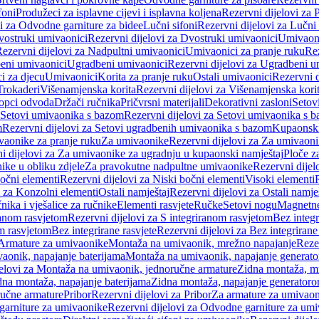
foni
Produžeci za isplavne cijevi i isplavna koljena
Rezervni dijelovi za P
i za Odvodne garniture za bidee
Lučni sifoni
Rezervni dijelovi za Lučni 
ostruki umivaonici
Rezervni dijelovi za Dvostruki umivaonici
Umivaoni
ezervni dijelovi za Nadpultni umivaonici
Umivaonici za pranje ruku
Rez
beni umivaonici
Ugradbeni umivaonici
Rezervni dijelovi za Ugradbeni u
i za djecu
Umivaonici
Korita za pranje ruku
Ostali umivaonici
Rezervni d
Trokaderi
Višenamjenska korita
Rezervni dijelovi za Višenamjenska kori
opci odvoda
Držači ručnika
Pričvrsni materijali
Dekorativni zasloni
Setov
Setovi umivaonika s bazom
Rezervni dijelovi za Setovi umivaonika s 
m
Rezervni dijelovi za Setovi ugradbenih umivaonika s bazom
Kupaonski
vaonike za pranje ruku
Za umivaonike
Rezervni dijelovi za Za umivaon
i dijelovi za Za umivaonike za ugradnju u kupaonski namještaj
Ploče z
ike u obliku zdjele
Za pravokutne nadpultne umivaonike
Rezervni dije
očni elementi
Rezervni dijelovi za Niski bočni elementi
Visoki elementi
i za Konzolni elementi
Ostali namještaj
Rezervni dijelovi za Ostali namje
nika i vješalice za ručnike
Elementi rasvjete
Ručke
Setovi nogu
Magnetne
ranom rasvjetom
Rezervni dijelovi za S integriranom rasvjetom
Bez integr
om rasvjetom
Bez integrirane rasvjete
Rezervni dijelovi za Bez integrirane
 Armature za umivaonike
Montaža na umivaonik, mrežno napajanje
Reze
aonik, napajanje baterijama
Montaža na umivaonik, napajanje generat
jelovi za Montaža na umivaonik, jednoručne armature
Zidna montaža, m
dna montaža, napajanje baterijama
Zidna montaža, napajanje generator
ručne armature
Pribor
Rezervni dijelovi za Pribor
Za armature za umivao
arniture za umivaonike
Rezervni dijelovi za Odvodne garniture za um