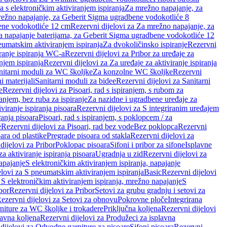
a s elektroničkim aktiviranjem ispiranja
Za mrežno napajanje, za
ežno napajanje, za Geberit Sigma ugradbene vodokotliće 8
ene vodokotliće 12 cm
Rezervni dijelovi za Za mrežno napajanje, za
Za napajanje baterijama, za Geberit Sigma ugradbene vodokotliće 12
neumatskim aktiviranjem ispiranja
Za dvokoličinsko ispiranje
Rezervni
iranje ispiranja WC-a
Rezervni dijelovi za Pribor za uređaje za
njem ispiranja
Rezervni dijelovi za Za uređaje za aktiviranje ispiranja
anitarni moduli za WC školjke
Za konzolne WC školjke
Rezervni
i materijali
Sanitarni moduli za bidee
Rezervni dijelovi za Sanitarni
e
Rezervni dijelovi za Pisoari, rad s ispiranjem, s rubom za
ranjem, bez ruba za ispiranje
Za nazidne i ugradbene uređaje za
viranje ispiranja pisoara
Rezervni dijelovi za S integriranim uređajem
ranja pisoara
Pisoari, rad s ispiranjem, s poklopcem / za
e
Rezervni dijelovi za Pisoari, rad bez vode
Bez poklopca
Rezervni
ara od plastike
Pregrade pisoara od stakla
Rezervni dijelovi za
dijelovi za Pribor
Poklopac pisoara
Sifoni i pribor za sifone
Isplavne
za aktiviranje ispiranja pisoara
Ugradnja u zid
Rezervni dijelovi za
apajanje
S elektroničkim aktiviranjem ispiranja, napajanje
elovi za S pneumatskim aktiviranjem ispiranja
Basic
Rezervni dijelovi
 S elektroničkim aktiviranjem ispiranja, mrežno napajanje
S
bor
Rezervni dijelovi za Pribor
Setovi za grubu gradnju i setovi za
ezervni dijelovi za Setovi za obnovu
Pokrovne ploče
Integrirana
niture za WC školjke i trokadere
Priključna koljena
Rezervni dijelovi
lavna koljena
Rezervni dijelovi za Produžeci za isplavna
dijelovi za Odvodne garniture za pisoare
Sifoni pisoara
Rezervni