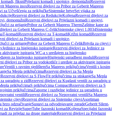
i komadi, fiksni
Prijelazni komadi i spojnice, demontažni
Rezervni
rit Mapress inox
Rezervni dijelovi za Pribor za Geberit Mapress
vi za Učvršćenja za priključke
Sistemske brtve
Set vijaka za
dukcije
Rezervni dijelovi za Redukcije
Koljena
Rezervni dijelovi za
jevi, demontažni
Rezervni dijelovi za Prijelazni komadi i spojevi,
ljučci za grijanje
Pribor za Geberit Mapress Therm
Zaštitne kape za
dijelovi za Geberit Mapress C-čelik
Sistemske cijevi 1.0034
Sistemske
na
T-komadi
Rezervni dijelovi za T-komadi
Križni komadi
Rezervni
ni dijelovi za Prijelazni komadi i spojnice,
ljučci za grijanje
Pribor za Geberit Mapress C-čelik
Brtvila za cijevi i
av
Jedinice za higijensko ispiranje
Rezervni dijelovi za Jedinice za
za aktiviranje ispiranja WC-a s uređajem za higijensko
đajem za higijensko ispiranje
Higijenski ugradbeni moduli
Rezervni
i dijelovi za Pribor za vodokotliće i uređaje za aktiviranje ispiranja
ure
Ventili s ravnim sjedištem
Sa Mapress priključcima
Ventili s kosim
kanje
Sa Mepla priključcima
Rezervni dijelovi za Sa Mepla
e
Rezervni dijelovi za S FlowFit priključcima za stiskanje
Sa Mepla
i za ugradnju u zid
Rezervni dijelovi za Kuglasti ventili za ugradnju u
 Mepla priključcima
S priključcima Compact
Rezervni dijelovi za S
avojnim priključcima
Zaporne i razdjelne jedinice za ugradnju u
povratni ventili
Rezervni dijelovi za Nepovratni ventili
Sa Mapress
stemske cijevi
Rezervni dijelovi za Sistemske cijevi
Asortiman
za brzo odzračivanje
Sustavi za odvodnjavanje zgrade
Geberit Silent-
vi za Revizije
SuperTube fazonski komadi
Koljena
Specijalni fazonski
madi za prijelaz na druge materijale
Rezervni dijelovi za Prijelazni