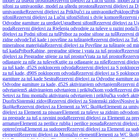
model za uštedu prostora
Rezervni dijelovi za Lučni sifoni, model za u
sifoni za umivaonike, model za uštedu prostora
Rezervni dijelovi za D
umivaonike
Rezervni dijelovi za Priključci za umivaonike
Poklopci
Prik
sifoni
Rezervni dijelovi za Lučni sifoni
Sifoni s dvije komore
Rezervni d
Odvodne garniture za uređaje
Ugradbeni sifoni
Rezervni dijelovi za Ug
poda
Rezervni dijelovi za Rješenja odvodnje za tuševe u razini poda
Tu
dijelovi za Podni sifoni za tuš
Pribor za podne sifone za tuš
Rezervni di
zidne odvode
Tuš kade i površine za tuširanje
Rezervni dijelovi za Tuš 
mineralnog materijala
Rezervni dijelovi za Površine za tuširanje od mi
tuš kada
Pribor
Kabine, pregradne stijene i vrata za tuš prostor
Rezervni 
dijelovi za Pregradne stijene za tuš prostor
Vrata za tuš prostor
Rezervni
odlaganje za niše za tuševe
Kutije za odlaganje za niše
Rezervni dijelov
za tuš kade, d52
S poklopcem odvoda
Rezervni dijelovi za S poklopc
za tuš kade, d90
S poklopcem odvoda
Rezervni dijelovi za S poklopc
garniture za tuš kade Sestra
Rezervni dijelovi za Odvodne garniture za
Odvodne garniture za kade, d52
S aktiviranjem odvrtanjem
Rezervni di
odvrtanjem
S aktiviranjem odvrtanjem i priključkom vode
Rezervni dij
Setovi za finu montažu aktiviranja odvrtanjem i priključka vode
S akti
Duofix
Sistemski zidovi
Rezervni dijelovi za Sistemski zidovi
Nosive k
školjke
Rezervni dijelovi za Elementi za WC školjke
Elementi za umiv
dijelovi za Elementi za pisoare
Elementi za tuševe sa zidnim odvodom
za pregrade za tuš u ravnini poda
Rezervni dijelovi za Elementi za pre
armature
Elementi za perilice rublja i perilice posuđa
Rezervni dijelovi 
opterećenja
Elementi za sudopere
Rezervni dijelovi za Elementi za sud
elementi
Rezervni dijelovi za Montažni elementi
Elementi za WC školj