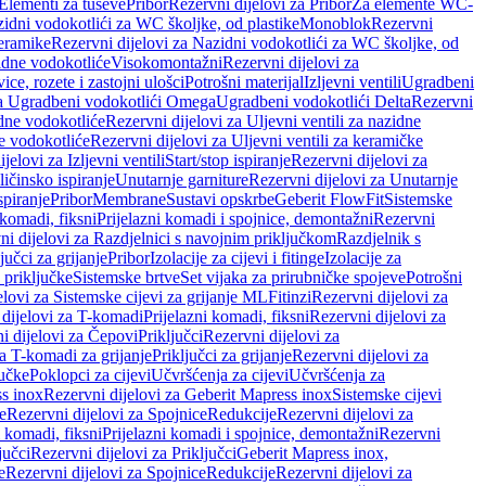
 Elementi za tuševe
Pribor
Rezervni dijelovi za Pribor
Za elemente WC-
zidni vodokotlići za WC školjke, od plastike
Monoblok
Rezervni
keramike
Rezervni dijelovi za Nazidni vodokotlići za WC školjke, od
zidne vodokotliće
Visokomontažni
Rezervni dijelovi za
ce, rozete i zastojni ulošci
Potrošni materijal
Izljevni ventili
Ugradbeni
za Ugradbeni vodokotlići Omega
Ugradbeni vodokotlići Delta
Rezervni
idne vodokotliće
Rezervni dijelovi za Uljevni ventili za nazidne
ke vodokotliće
Rezervni dijelovi za Uljevni ventili za keramičke
jelovi za Izljevni ventili
Start/stop ispiranje
Rezervni dijelovi za
ičinsko ispiranje
Unutarnje garniture
Rezervni dijelovi za Unutarnje
spiranje
Pribor
Membrane
Sustavi opskrbe
Geberit FlowFit
Sistemske
 komadi, fiksni
Prijelazni komadi i spojnice, demontažni
Rezervni
ni dijelovi za Razdjelnici s navojnim priključkom
Razdjelnik s
jučci za grijanje
Pribor
Izolacije za cijevi i fitinge
Izolacije za
 priključke
Sistemske brtve
Set vijaka za prirubničke spojeve
Potrošni
elovi za Sistemske cijevi za grijanje ML
Fitinzi
Rezervni dijelovi za
 dijelovi za T-komadi
Prijelazni komadi, fiksni
Rezervni dijelovi za
i dijelovi za Čepovi
Priključci
Rezervni dijelovi za
za T-komadi za grijanje
Priključci za grijanje
Rezervni dijelovi za
jučke
Poklopci za cijevi
Učvršćenja za cijevi
Učvršćenja za
s inox
Rezervni dijelovi za Geberit Mapress inox
Sistemske cijevi
e
Rezervni dijelovi za Spojnice
Redukcije
Rezervni dijelovi za
i komadi, fiksni
Prijelazni komadi i spojnice, demontažni
Rezervni
jučci
Rezervni dijelovi za Priključci
Geberit Mapress inox,
e
Rezervni dijelovi za Spojnice
Redukcije
Rezervni dijelovi za