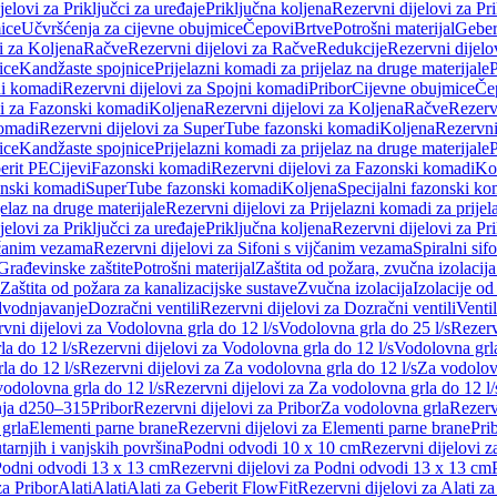
jelovi za Priključci za uređaje
Priključna koljena
Rezervni dijelovi za Pr
ice
Učvršćenja za cijevne obujmice
Čepovi
Brtve
Potrošni materijal
Geber
i za Koljena
Račve
Rezervni dijelovi za Račve
Redukcije
Rezervni dijelo
ice
Kandžaste spojnice
Prijelazni komadi za prijelaz na druge materijale
P
i komadi
Rezervni dijelovi za Spojni komadi
Pribor
Cijevne obujmice
Če
vi za Fazonski komadi
Koljena
Rezervni dijelovi za Koljena
Račve
Rezerv
omadi
Rezervni dijelovi za SuperTube fazonski komadi
Koljena
Rezervni
ice
Kandžaste spojnice
Prijelazni komadi za prijelaz na druge materijale
P
erit PE
Cijevi
Fazonski komadi
Rezervni dijelovi za Fazonski komadi
Ko
zonski komadi
SuperTube fazonski komadi
Koljena
Specijalni fazonski ko
jelaz na druge materijale
Rezervni dijelovi za Prijelazni komadi za prijel
jelovi za Priključci za uređaje
Priključna koljena
Rezervni dijelovi za Pr
jčanim vezama
Rezervni dijelovi za Sifoni s vijčanim vezama
Spiralni sif
Građevinske zaštite
Potrošni materijal
Zaštita od požara, zvučna izolacija 
 Zaštita od požara za kanalizacijske sustave
Zvučna izolacija
Izolacije od
odvodnjavanje
Dozračni ventili
Rezervni dijelovi za Dozračni ventili
Ventil
vni dijelovi za Vodolovna grla do 12 l/s
Vodolovna grla do 25 l/s
Rezerv
a do 12 l/s
Rezervni dijelovi za Vodolovna grla do 12 l/s
Vodolovna grla
la do 12 l/s
Rezervni dijelovi za Za vodolovna grla do 12 l/s
Za vodolovn
odolovna grla do 12 l/s
Rezervni dijelovi za Za vodolovna grla do 12 l/
anja d250–315
Pribor
Rezervni dijelovi za Pribor
Za vodolovna grla
Rezerv
 grla
Elementi parne brane
Rezervni dijelovi za Elementi parne brane
Pri
arnjih i vanjskih površina
Podni odvodi 10 x 10 cm
Rezervni dijelovi 
odni odvodi 13 x 13 cm
Rezervni dijelovi za Podni odvodi 13 x 13 cm
za Pribor
Alati
Alati
Alati za Geberit FlowFit
Rezervni dijelovi za Alati z