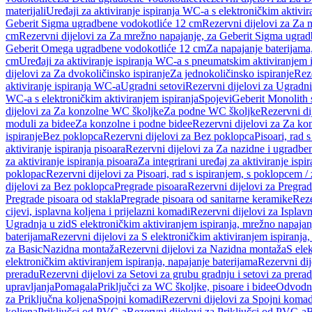
materijali
Uređaji za aktiviranje ispiranja WC-a s elektroničkim aktivir
Geberit Sigma ugradbene vodokotliće 12 cm
Rezervni dijelovi za Za
cm
Rezervni dijelovi za Za mrežno napajanje, za Geberit Sigma ugra
Geberit Omega ugradbene vodokotliće 12 cm
Za napajanje baterijam
cm
Uređaji za aktiviranje ispiranja WC-a s pneumatskim aktiviranjem i
dijelovi za Za dvokoličinsko ispiranje
Za jednokoličinsko ispiranje
Reze
aktiviranje ispiranja WC-a
Ugradni setovi
Rezervni dijelovi za Ugradni
WC-a s elektroničkim aktiviranjem ispiranja
Spojevi
Geberit Monolith 
dijelovi za Za konzolne WC školjke
Za podne WC školjke
Rezervni di
moduli za bidee
Za konzolne i podne bidee
Rezervni dijelovi za Za ko
ispiranje
Bez poklopca
Rezervni dijelovi za Bez poklopca
Pisoari, rad 
aktiviranje ispiranja pisoara
Rezervni dijelovi za Za nazidne i ugradbene
za aktiviranje ispiranja pisoara
Za integrirani uređaj za aktiviranje ispi
poklopac
Rezervni dijelovi za Pisoari, rad s ispiranjem, s poklopcem /
dijelovi za Bez poklopca
Pregrade pisoara
Rezervni dijelovi za Pregrad
Pregrade pisoara od stakla
Pregrade pisoara od sanitarne keramike
Reze
cijevi, isplavna koljena i prijelazni komadi
Rezervni dijelovi za Isplavn
Ugradnja u zid
S elektroničkim aktiviranjem ispiranja, mrežno napajan
baterijama
Rezervni dijelovi za S elektroničkim aktiviranjem ispiranja,
za Basic
Nazidna montaža
Rezervni dijelovi za Nazidna montaža
S ele
elektroničkim aktiviranjem ispiranja, napajanje baterijama
Rezervni dij
preradu
Rezervni dijelovi za Setovi za grubu gradnju i setovi za prera
upravljanja
Pomagala
Priključci za WC školjke, pisoare i bidee
Odvodne
za Priključna koljena
Spojni komadi
Rezervni dijelovi za Spojni komad
koljena
Priključci od PVC-a
Rezervni dijelovi za Priključci od PVC-a
B