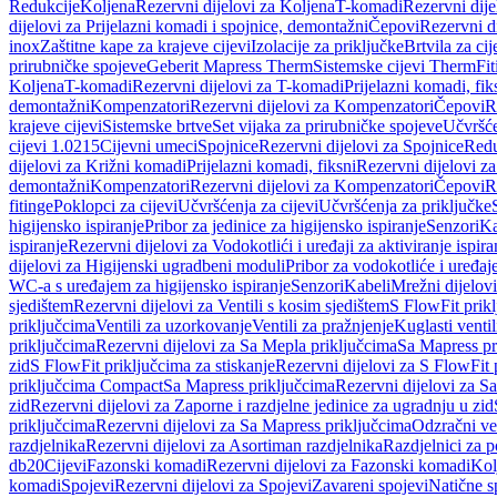
Redukcije
Koljena
Rezervni dijelovi za Koljena
T-komadi
Rezervni dij
dijelovi za Prijelazni komadi i spojnice, demontažni
Čepovi
Rezervni d
inox
Zaštitne kape za krajeve cijevi
Izolacije za priključke
Brtvila za cije
prirubničke spojeve
Geberit Mapress Therm
Sistemske cijevi Therm
Fit
Koljena
T-komadi
Rezervni dijelovi za T-komadi
Prijelazni komadi, fik
demontažni
Kompenzatori
Rezervni dijelovi za Kompenzatori
Čepovi
R
krajeve cijevi
Sistemske brtve
Set vijaka za prirubničke spojeve
Učvršće
cijevi 1.0215
Cijevni umeci
Spojnice
Rezervni dijelovi za Spojnice
Redu
dijelovi za Križni komadi
Prijelazni komadi, fiksni
Rezervni dijelovi za
demontažni
Kompenzatori
Rezervni dijelovi za Kompenzatori
Čepovi
R
fitinge
Poklopci za cijevi
Učvršćenja za cijevi
Učvršćenja za priključke
higijensko ispiranje
Pribor za jedinice za higijensko ispiranje
Senzori
Ka
ispiranje
Rezervni dijelovi za Vodokotlići i uređaji za aktiviranje ispi
dijelovi za Higijenski ugradbeni moduli
Pribor za vodokotliće i uređaj
WC-a s uređajem za higijensko ispiranje
Senzori
Kabeli
Mrežni dijelovi
sjedištem
Rezervni dijelovi za Ventili s kosim sjedištem
S FlowFit prikl
priključcima
Ventili za uzorkovanje
Ventili za pražnjenje
Kuglasti ventil
priključcima
Rezervni dijelovi za Sa Mepla priključcima
Sa Mapress pr
zid
S FlowFit priključcima za stiskanje
Rezervni dijelovi za S FlowFit 
priključcima Compact
Sa Mapress priključcima
Rezervni dijelovi za S
zid
Rezervni dijelovi za Zaporne i razdjelne jedinice za ugradnju u zid
priključcima
Rezervni dijelovi za Sa Mapress priključcima
Odzračni ven
razdjelnika
Rezervni dijelovi za Asortiman razdjelnika
Razdjelnici za p
db20
Cijevi
Fazonski komadi
Rezervni dijelovi za Fazonski komadi
Kol
komadi
Spojevi
Rezervni dijelovi za Spojevi
Zavareni spojevi
Natične s