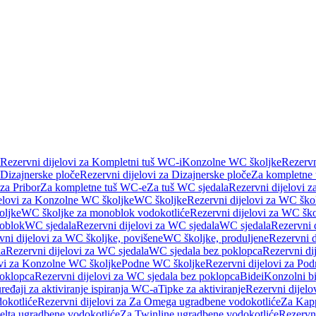
Rezervni dijelovi za Kompletni tuš WC-i
Konzolne WC školjke
Rezervn
Dizajnerske ploče
Rezervni dijelovi za Dizajnerske ploče
Za kompletne
 za Pribor
Za kompletne tuš WC-e
Za tuš WC sjedala
Rezervni dijelovi z
jelovi za Konzolne WC školjke
WC školjke
Rezervni dijelovi za WC ško
oljke
WC školjke za monoblok vodokotliće
Rezervni dijelovi za WC šk
oblok
WC sjedala
Rezervni dijelovi za WC sjedala
WC sjedala
Rezervni 
vni dijelovi za WC školjke, povišene
WC školjke, produljene
Rezervni d
la
Rezervni dijelovi za WC sjedala
WC sjedala bez poklopca
Rezervni di
ovi za Konzolne WC školjke
Podne WC školjke
Rezervni dijelovi za Po
oklopca
Rezervni dijelovi za WC sjedala bez poklopca
Bidei
Konzolni bi
uređaji za aktiviranje ispiranja WC-a
Tipke za aktiviranje
Rezervni dijelov
okotliće
Rezervni dijelovi za Za Omega ugradbene vodokotliće
Za Kapp
Delta ugradbene vodokotliće
Za Twinline ugradbene vodokotliće
Rezervni