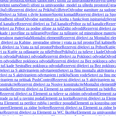
štedu prostora
Direktni samočisteći sifoni za umivaonike
Rezervni dijelo
irektni samočisteći sifoni za umivaonike, model za uštedu prostora
Ugrad
ljučci
Rezervni dijelovi za Priključci
Brtve
Odvodne garniture za sudope
ijelovi za Sifoni s dvije komore
Spojni komadi
Rezervni dijelovi za Sp
radbeni sifoni
Odvodne garniture za korita s funkcijom ispiranja
Izljevni
š kanalice
Rezervni dijelovi za Tuš kanalice
Pribor za tuš kanalice
Rezerv
jelovi za Pribor za podne sifone za tuš
Zidni odvodi
Rezervni dijelovi z
kade i površine za tuširanje
Površine za tuširanje od mineralnog materij
neralnog materijala
Montažni elementi
Rezervni dijelovi za Montažni ele
dijelovi za Kabine, pregradne stijene i vrata za tuš prostor
Tuš kabine
Re
 dijelovi za Vrata za tuš prostor
Pribor
Rezervni dijelovi za Pribor
Kutije
i za Kutije za odlaganje za niše
Pribor
Priključci za tuševe i kade
Odvodne
em odvoda
Poklopci odvoda
Rezervni dijelovi za Poklopci odvoda
Odvodn
em odvoda
Bez poklopca odvoda
Rezervni dijelovi za Bez poklopca odv
 tuš kade Sestra
Bez poklopca odvoda
Rezervni dijelovi za Bez poklop
jelovi za S aktiviranjem odvrtanjem
Setovi za finu montažu aktiviranja
elovi za S aktiviranjem odvrtanjem i priključkom vode
Setovi za finu mo
viranjem na pritisak PushControl
Rezervni dijelovi za S aktiviranjem na
onstrukcije
Rezervni dijelovi za Nosive konstrukcije
Montažni elementi
R
aonike
Rezervni dijelovi za Elementi za umivaonike
Elementi za bide
Rez
Rezervni dijelovi za Elementi za tuševe sa zidnim odvodom
Elementi za
grade za tuš u ravnini poda
Elementi za korita
Rezervni dijelovi za Eleme
za Elementi za perilice rublja i perilice posuđa
Elementi za konzolna opt
opere
Elementi za zidne bojlere
Rezervni dijelovi za Elementi za zidne b
ke
Rezervni dijelovi za Elementi za WC školjke
Elementi za umivaonike