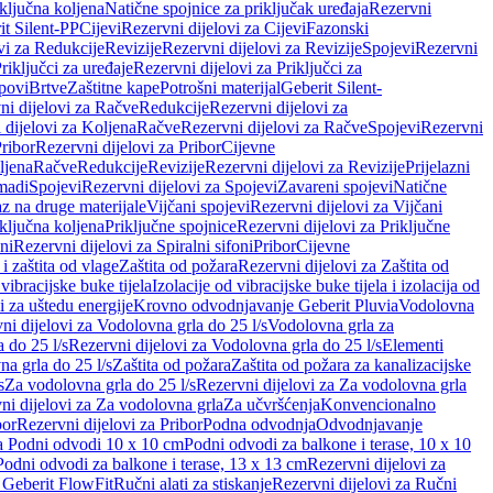
iključna koljena
Natične spojnice za priključak uređaja
Rezervni
it Silent-PP
Cijevi
Rezervni dijelovi za Cijevi
Fazonski
vi za Redukcije
Revizije
Rezervni dijelovi za Revizije
Spojevi
Rezervni
riključci za uređaje
Rezervni dijelovi za Priključci za
povi
Brtve
Zaštitne kape
Potrošni materijal
Geberit Silent-
ni dijelovi za Račve
Redukcije
Rezervni dijelovi za
 dijelovi za Koljena
Račve
Rezervni dijelovi za Račve
Spojevi
Rezervni
ribor
Rezervni dijelovi za Pribor
Cijevne
ljena
Račve
Redukcije
Revizije
Rezervni dijelovi za Revizije
Prijelazni
madi
Spojevi
Rezervni dijelovi za Spojevi
Zavareni spojevi
Natične
az na druge materijale
Vijčani spojevi
Rezervni dijelovi za Vijčani
iključna koljena
Priključne spojnice
Rezervni dijelovi za Priključne
oni
Rezervni dijelovi za Spiralni sifoni
Pribor
Cijevne
i zaštita od vlage
Zaštita od požara
Rezervni dijelovi za Zaštita od
 vibracijske buke tijela
Izolacije od vibracijske buke tijela i izolacija od
i za uštedu energije
Krovno odvodnjavanje Geberit Pluvia
Vodolovna
ni dijelovi za Vodolovna grla do 25 l/s
Vodolovna grla za
 do 25 l/s
Rezervni dijelovi za Vodolovna grla do 25 l/s
Elementi
a grla do 25 l/s
Zaštita od požara
Zaštita od požara za kanalizacijske
s
Za vodolovna grla do 25 l/s
Rezervni dijelovi za Za vodolovna grla
ni dijelovi za Za vodolovna grla
Za učvršćenja
Konvencionalno
bor
Rezervni dijelovi za Pribor
Podna odvodnja
Odvodnjavanje
za Podni odvodi 10 x 10 cm
Podni odvodi za balkone i terase, 10 x 10
Podni odvodi za balkone i terase, 13 x 13 cm
Rezervni dijelovi za
a Geberit FlowFit
Ručni alati za stiskanje
Rezervni dijelovi za Ručni