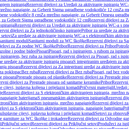
anjem ispiranja
Rezervni dijelovi za Uređaji za aktiviranje ispiranja WC-
 mrežno napajanje, za Geberit Sigma ugradbene vodokotliće 12 cm
Za mr
dbene vodokotliće 8 cm
Za mrežno napajanje, za Geberit Omega ugradb
a, za Geberit Sigma ugradbene vodokotliće 12 cm
Rezervni dijelovi za 
spiranja
Rezervni dijelovi za Uređaji za aktiviranje ispiranja WC-a s p
rvni dijelovi za Za jednokoličinsko ispiranje
Pribor za uređaje za aktiv
 setovi
Za uređaje za aktiviranje ispiranja WC-a s elektroničkim aktivira
sanitarni moduli
Sanitarni moduli za WC školjke
Rezervni dijelovi za S
jelovi za Za podne WC školjke
Pribor
Rezervni dijelovi za Pribor
Potrošn
nzolne i podne bidee
Pisoari
Pisoari, rad s ispiranjem, s rubom za ispiranj
s ispiranjem, bez ruba za ispiranje
Rezervni dijelovi za Pisoari, rad s ispi
 uređaje za aktiviranje ispiranja pisoara
S integriranim uređajem za akti
ranja pisoara
Rezervni dijelovi za Za integrirani uređaj za aktiviranje ispi
 za poklopac
Bez ruba
Rezervni dijelovi za Bez ruba
Pisoari, rad bez vod
e pisoara
Pregrade pisoara od plastike
Rezervni dijelovi za Pregrade piso
rvni dijelovi za Pregrade pisoara od sanitarne keramike
Pribor
Rezervni 
e cijevi, isplavna koljena i prijelazni komadi
Pričvrsni materijali
Uređaji 
je
Rezervni dijelovi za S elektroničkim aktiviranjem ispiranja, mrežno n
 napajanje baterijama
S pneumatskim aktiviranjem ispiranja
Rezervni dij
ktroničkim aktiviranjem ispiranja, mrežno napajanje
Rezervni dijelovi za
elovi za S elektroničkim aktiviranjem ispiranja, napajanje baterijama
Pri
du
Isplavne cijevi, isplavna koljena i prijelazni komadi
Setovi za obnovu
R
 garniture za WC školjke i trokadere
Rezervni dijelovi za Odvodne gar
i
Priključni setovi
Rezervni dijelovi za Priključni setovi
Produžeci za isp
rtveni naglavci i pokrovne kape
Odvodne garniture za pisoare
Rezervni 