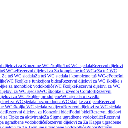
i dijelovi za Konzolne WC školjke
Tuš WC sjedala
Rezervni dijelovi
 tuš WC-e
Rezervni dijelovi za Za kompletne tuš WC-e
Za tuš WC
a Za tuš WC sjedala
Za tuš WC sjedala i kompletne tuš WC-e
Potrošni
ljke
WC školjke s funkcijom bidea
Rezervni dijelovi za WC školjke s
oljke za monoblok vodokotliće
WC školjke
Rezervni dijelovi za WC
dijelovi za WC sjedala
WC školjke u izvedbi Comfort
Rezervni
ijelovi za WC školjke, produljene
WC sjedala u izvedbi
jelovi za WC sjedala bez poklopca
WC školjke za djecu
Rezervni
dne WC školjke
WC sjedala za djecu
Rezervni dijelovi za WC sjedala
dei
Rezervni dijelovi za Konzolni bidei
Podni bidei
Rezervni dijelovi
i za Tipke za aktiviranje
Za Sigma ugradbene vodokotliće
Rezervni
a ugradbene vodokotliće
Rezervni dijelovi za Za Kappa ugradbene
 dijelovi za Za Twinline ugradbene vodokotliće
Pribor
Potrošni