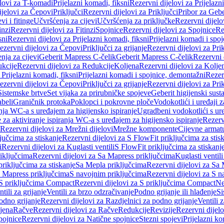
elovi za T-komadi
Prijelazni komadi, fiksni
Rezervni dijelovi za Prijelazn
ijelovi za Čepovi
Priključci
Rezervni dijelovi za Priključci
Pribor za Gebe
vi i fitinge
Učvršćenja za cijevi
Učvršćenja za priključke
Rezervni dijelo
inzi
Rezervni dijelovi za Fitinzi
Spojnice
Rezervni dijelovi za Spojnice
Re
sni
Rezervni dijelovi za Prijelazni komadi, fiksni
Prijelazni komadi i spo
ezervni dijelovi za Čepovi
Priključci za grijanje
Rezervni dijelovi za Prik
nja za cijevi
Geberit Mapress C-čelik
Geberit Mapress C-čelik
Rezervni 
kcije
Rezervni dijelovi za Redukcije
Koljena
Rezervni dijelovi za Kolje
 Prijelazni komadi, fiksni
Prijelazni komadi i spojnice, demontažni
Rezerv
ezervni dijelovi za Čepovi
Priključci za grijanje
Rezervni dijelovi za Prik
Sistemske brtve
Set vijaka za prirubničke spojeve
Geberit higijenski sust
beli
Graničnik protoka
Poklopci i pokrovne ploče
Vodokotlići i uređaji 
ranja WC-a s uređajem za higijensko ispiranje
Ugradbeni vodokotlići s ure
e za aktiviranje ispiranja WC-a s uređajem za higijensko ispiranje
Rezervn
Rezervni dijelovi za Mrežni dijelovi
Mrežne komponente
Cijevne armat
jučcima za stiskanje
Rezervni dijelovi za S FlowFit priključcima za stis
i
Rezervni dijelovi za Kuglasti ventili
S FlowFit priključcima za stiskanj
iključcima
Rezervni dijelovi za Sa Mapress priključcima
Kuglasti ventil
priključcima za stiskanje
Sa Mepla priključcima
Rezervni dijelovi za Sa
a Mapress priključcima
S navojnim priključcima
Rezervni dijelovi za S n
S priključcima Compact
Rezervni dijelovi za S priključcima Compact
Ne
tili za grijanje
Ventili za brzo odzračivanje
Podno grijanje ili hlađenje
Si
odno grijanje
Rezervni dijelovi za Razdjelnici za podno grijanje
Ventili 
jena
Račve
Rezervni dijelovi za Račve
Redukcije
Revizije
Rezervni dijelo
pojnice
Rezervni dijelovi za Natične spojnice
Stezni spojevi
Prijelazni ko