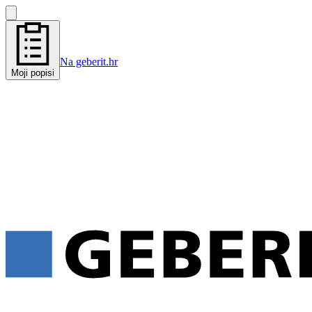
Na geberit.hr
Moji popisi