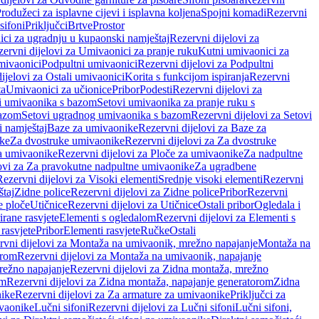
rodužeci za isplavne cijevi i isplavna koljena
Spojni komadi
Rezervni
sifoni
Priključci
Brtve
Prostor
ci za ugradnju u kupaonski namještaj
Rezervni dijelovi za
ervni dijelovi za Umivaonici za pranje ruku
Kutni umivaonici za
mivaonici
Podpultni umivaonici
Rezervni dijelovi za Podpultni
ijelovi za Ostali umivaonici
Korita s funkcijom ispiranja
Rezervni
ta
Umivaonici za učionice
Pribor
Podesti
Rezervni dijelovi za
i umivaonika s bazom
Setovi umivaonika za pranje ruku s
bazom
Setovi ugradnog umivaonika s bazom
Rezervni dijelovi za Setovi
 namještaj
Baze za umivaonike
Rezervni dijelovi za Baze za
ike
Za dvostruke umivaonike
Rezervni dijelovi za Za dvostruke
a umivaonike
Rezervni dijelovi za Ploče za umivaonike
Za nadpultne
lovi za Za pravokutne nadpultne umivaonike
Za ugradbene
Rezervni dijelovi za Visoki elementi
Srednje visoki elementi
Rezervni
štaj
Zidne police
Rezervni dijelovi za Zidne police
Pribor
Rezervni
 ploče
Utičnice
Rezervni dijelovi za Utičnice
Ostali pribor
Ogledala i
irane rasvjete
Elementi s ogledalom
Rezervni dijelovi za Elementi s
 rasvjete
Pribor
Elementi rasvjete
Ručke
Ostali
rvni dijelovi za Montaža na umivaonik, mrežno napajanje
Montaža na
orom
Rezervni dijelovi za Montaža na umivaonik, napajanje
režno napajanje
Rezervni dijelovi za Zidna montaža, mrežno
om
Rezervni dijelovi za Zidna montaža, napajanje generatorom
Zidna
nike
Rezervni dijelovi za Za armature za umivaonike
Priključci za
ivaonike
Lučni sifoni
Rezervni dijelovi za Lučni sifoni
Lučni sifoni,