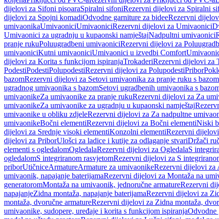
dijelovi za Sifoni pisoara
Spiralni sifoni
Rezervni dijelovi za Spiralni si
dijelovi za Spojni komadi
Odvodne garniture za bidee
Rezervni dijelov
umivaonika
Umivaonici
Umivaonici
Rezervni dijelovi za Umivaonici
Dv
Umivaonici za ugradnju u kupaonski namještaj
Nadpultni umivaonici
R
pranje ruku
Poluugradbeni umivaonici
Rezervni dijelovi za Poluugrad
umivaonici
Kutni umivaonici
Umivaonici u izvedbi Comfort
Umivaonic
dijelovi za Korita s funkcijom ispiranja
Trokaderi
Rezervni dijelovi za 
Podesti
Podesti
Polupodesti
Rezervni dijelovi za Polupodesti
Pribor
Pokl
bazom
Rezervni dijelovi za Setovi umivaonika za pranje ruku s bazom
ugradnog umivaonika s bazom
Setovi ugradbenih umivaonika s bazo
umivaonike
Za umivaonike za pranje ruku
Rezervni dijelovi za Za umi
umivaonike
Za umivaonike za ugradnju u kupaonski namještaj
Rezervn
umivaonike u obliku zdjele
Rezervni dijelovi za Za nadpultne umivaon
umivaonike
Bočni elementi
Rezervni dijelovi za Bočni elementi
Niski b
dijelovi za Srednje visoki elementi
Konzolni elementi
Rezervni dijelov
dijelovi za Pribor
Ulošci za ladice i kutije za odlaganje stvari
Držači ruč
elementi s ogledalom
Ogledala
Rezervni dijelovi za Ogledala
S integri
ogledalom
S integriranom rasvjetom
Rezervni dijelovi za S integriran
pribor
Utičnice
Armature
Armature za umivaonike
Rezervni dijelovi za
umivaonik, napajanje baterijama
Rezervni dijelovi za Montaža na umiv
generatorom
Montaža na umivaonik, jednoručne armature
Rezervni di
napajanje
Zidna montaža, napajanje baterijama
Rezervni dijelovi za Zi
montaža, dvoručne armature
Rezervni dijelovi za Zidna montaža, dvo
umivaonike, sudopere, uređaje i korita s funkcijom ispiranja
Odvodne g