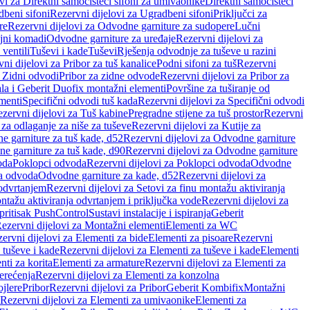
vi za Direktni samočisteći sifoni za umivaonike
Direktni samočisteći
beni sifoni
Rezervni dijelovi za Ugradbeni sifoni
Priključci za
re
Rezervni dijelovi za Odvodne garniture za sudopere
Lučni
ojni komadi
Odvodne garniture za uređaje
Rezervni dijelovi za
 ventili
Tuševi i kade
Tuševi
Rješenja odvodnje za tuševe u razini
ni dijelovi za Pribor za tuš kanalice
Podni sifoni za tuš
Rezervni
a Zidni odvodi
Pribor za zidne odvode
Rezervni dijelovi za Pribor za
ala i Geberit Duofix montažni elementi
Površine za tuširanje od
menti
Specifični odvodi tuš kada
Rezervni dijelovi za Specifični odvodi
zervni dijelovi za Tuš kabine
Pregradne stijene za tuš prostor
Rezervni
 za odlaganje za niše za tuševe
Rezervni dijelovi za Kutije za
 garniture za tuš kade, d52
Rezervni dijelovi za Odvodne garniture
e garniture za tuš kade, d90
Rezervni dijelovi za Odvodne garniture
oda
Poklopci odvoda
Rezervni dijelovi za Poklopci odvoda
Odvodne
ca odvoda
Odvodne garniture za kade, d52
Rezervni dijelovi za
 odvrtanjem
Rezervni dijelovi za Setovi za finu montažu aktiviranja
ntažu aktiviranja odvrtanjem i priključka vode
Rezervni dijelovi za
 pritisak PushControl
Sustavi instalacije i ispiranja
Geberit
ezervni dijelovi za Montažni elementi
Elementi za WC
ervni dijelovi za Elementi za bide
Elementi za pisoare
Rezervni
 tuševe i kade
Rezervni dijelovi za Elementi za tuševe i kade
Elementi
nti za korita
Elementi za armature
Rezervni dijelovi za Elementi za
erećenja
Rezervni dijelovi za Elementi za konzolna
ojlere
Pribor
Rezervni dijelovi za Pribor
Geberit Kombifix
Montažni
Rezervni dijelovi za Elementi za umivaonike
Elementi za