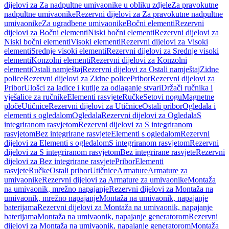
dijelovi za Za nadpultne umivaonike u obliku zdjele
Za pravokutne
nadpultne umivaonike
Rezervni dijelovi za Za pravokutne nadpultne
umivaonike
Za ugradbene umivaonike
Bočni elementi
Rezervni
dijelovi za Bočni elementi
Niski bočni elementi
Rezervni dijelovi za
Niski bočni elementi
Visoki elementi
Rezervni dijelovi za Visoki
elementi
Srednje visoki elementi
Rezervni dijelovi za Srednje visoki
elementi
Konzolni elementi
Rezervni dijelovi za Konzolni
elementi
Ostali namještaj
Rezervni dijelovi za Ostali namještaj
Zidne
police
Rezervni dijelovi za Zidne police
Pribor
Rezervni dijelovi za
Pribor
Ulošci za ladice i kutije za odlaganje stvari
Držači ručnika i
vješalice za ručnike
Elementi rasvjete
Ručke
Setovi nogu
Magnetne
ploče
Utičnice
Rezervni dijelovi za Utičnice
Ostali pribor
Ogledala i
elementi s ogledalom
Ogledala
Rezervni dijelovi za Ogledala
S
integriranom rasvjetom
Rezervni dijelovi za S integriranom
rasvjetom
Bez integrirane rasvjete
Elementi s ogledalom
Rezervni
dijelovi za Elementi s ogledalom
S integriranom rasvjetom
Rezervni
dijelovi za S integriranom rasvjetom
Bez integrirane rasvjete
Rezervni
dijelovi za Bez integrirane rasvjete
Pribor
Elementi
rasvjete
Ručke
Ostali pribor
Utičnice
Armature
Armature za
umivaonike
Rezervni dijelovi za Armature za umivaonike
Montaža
na umivaonik, mrežno napajanje
Rezervni dijelovi za Montaža na
umivaonik, mrežno napajanje
Montaža na umivaonik, napajanje
baterijama
Rezervni dijelovi za Montaža na umivaonik, napajanje
baterijama
Montaža na umivaonik, napajanje generatorom
Rezervni
dijelovi za Montaža na umivaonik, napajanje generatorom
Montaža