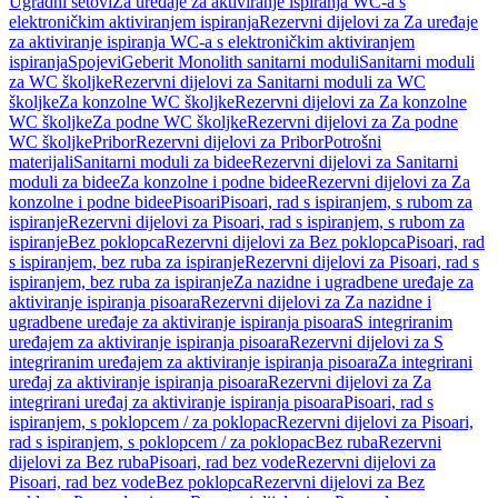
Ugradni setovi
Za uređaje za aktiviranje ispiranja WC-a s
elektroničkim aktiviranjem ispiranja
Rezervni dijelovi za Za uređaje
za aktiviranje ispiranja WC-a s elektroničkim aktiviranjem
ispiranja
Spojevi
Geberit Monolith sanitarni moduli
Sanitarni moduli
za WC školjke
Rezervni dijelovi za Sanitarni moduli za WC
školjke
Za konzolne WC školjke
Rezervni dijelovi za Za konzolne
WC školjke
Za podne WC školjke
Rezervni dijelovi za Za podne
WC školjke
Pribor
Rezervni dijelovi za Pribor
Potrošni
materijali
Sanitarni moduli za bidee
Rezervni dijelovi za Sanitarni
moduli za bidee
Za konzolne i podne bidee
Rezervni dijelovi za Za
konzolne i podne bidee
Pisoari
Pisoari, rad s ispiranjem, s rubom za
ispiranje
Rezervni dijelovi za Pisoari, rad s ispiranjem, s rubom za
ispiranje
Bez poklopca
Rezervni dijelovi za Bez poklopca
Pisoari, rad
s ispiranjem, bez ruba za ispiranje
Rezervni dijelovi za Pisoari, rad s
ispiranjem, bez ruba za ispiranje
Za nazidne i ugradbene uređaje za
aktiviranje ispiranja pisoara
Rezervni dijelovi za Za nazidne i
ugradbene uređaje za aktiviranje ispiranja pisoara
S integriranim
uređajem za aktiviranje ispiranja pisoara
Rezervni dijelovi za S
integriranim uređajem za aktiviranje ispiranja pisoara
Za integrirani
uređaj za aktiviranje ispiranja pisoara
Rezervni dijelovi za Za
integrirani uređaj za aktiviranje ispiranja pisoara
Pisoari, rad s
ispiranjem, s poklopcem / za poklopac
Rezervni dijelovi za Pisoari,
rad s ispiranjem, s poklopcem / za poklopac
Bez ruba
Rezervni
dijelovi za Bez ruba
Pisoari, rad bez vode
Rezervni dijelovi za
Pisoari, rad bez vode
Bez poklopca
Rezervni dijelovi za Bez