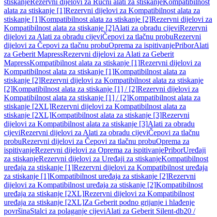
stiskanje
Rezervni dijelovi za Ručni alati za stiskanje
Kompatibilnost
alata za stiskanje [1]
Rezervni dijelovi za Kompatibilnost alata za
stiskanje [1]
Kompatibilnost alata za stiskanje [2]
Rezervni dijelovi za
Kompatibilnost alata za stiskanje [2]
Alati za obradu cijevi
Rezervni
dijelovi za Alati za obradu cijevi
Čepovi za tlačnu probu
Rezervni
dijelovi za Čepovi za tlačnu probu
Oprema za ispitivanje
Pribor
Alati
za Geberit Mapress
Rezervni dijelovi za Alati za Geberit
Mapress
Kompatibilnost alata za stiskanje [1]
Rezervni dijelovi za
Kompatibilnost alata za stiskanje [1]
Kompatibilnost alata za
stiskanje [2]
Rezervni dijelovi za Kompatibilnost alata za stiskanje
[2]
Kompatibilnost alata za stiskanje [1] / [2]
Rezervni dijelovi za
Kompatibilnost alata za stiskanje [1] / [2]
Kompatibilnost alata za
stiskanje [2XL]
Rezervni dijelovi za Kompatibilnost alata za
stiskanje [2XL]
Kompatibilnost alata za stiskanje [3]
Rezervni
dijelovi za Kompatibilnost alata za stiskanje [3]
Alati za obradu
cijevi
Rezervni dijelovi za Alati za obradu cijevi
Čepovi za tlačnu
probu
Rezervni dijelovi za Čepovi za tlačnu probu
Oprema za
ispitivanje
Rezervni dijelovi za Oprema za ispitivanje
Pribor
Uređaji
za stiskanje
Rezervni dijelovi za Uređaji za stiskanje
Kompatibilnost
uređaja za stiskanje [1]
Rezervni dijelovi za Kompatibilnost uređaja
za stiskanje [1]
Kompatibilnost uređaja za stiskanje [2]
Rezervni
dijelovi za Kompatibilnost uređaja za stiskanje [2]
Kompatibilnost
uređaja za stiskanje [2XL]
Rezervni dijelovi za Kompatibilnost
uređaja za stiskanje [2XL]
Za Geberit podno grijanje i hlađenje
površina
Stalci za polaganje cijevi
Alati za Geberit Silent-db20 /