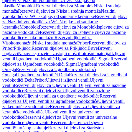
dijelovi za Nazidni vodokotlići za WC školjke, od
plastike
Monoblok
Rezervni dijelovi za Monoblok
Niska i srednja
montaža
Rezervni dijelovi za Niska i srednja montaža
Nazidni
vodokotlići za WC školjke, od sanitarne keramike
Rezervni dijelovi
za Nazidni vodokotlići za WC školjke, od sanitarne
keramike
Monoblok
Rezervni dijelovi za Monoblok
Isplavne cijevi za
nazidne vodokotliće
Rezervni dijelovi za Isplavne cijevi za nazidne
vodokotliće
Visokomontažni
Rezervni dijelovi za
Visokomontažni
Niska i srednja montaža
Pribor
Rezervni dijelovi za
Pribor
Priključci
Rezervni dijelovi za Priključci
Brtve
Brtveni
naglavci
Nazuvice, rozete i zastojni ulošci
Potrošni materijal
Izljevni
ventili
Ugradbeni vodokotlići
Ugradbeni vodokotlići Sigma
Rezervni
dijelovi za Ugradbeni vodokotlići Sigma
Ugradbeni vodokotlići
Omega
Rezervni dijelovi za Ugradbeni vodokotlići
Omega
Ugradbeni vodokotlići Delta
Rezervni dijelovi za Ugradbeni
vodokotlići Delta
Pribor
Uljevni i izljevni ventili
Uljevni
ventili
Rezervni dijelovi za Uljevni ventili
Uljevni ventili za nazidne
vodokotliće
Rezervni dijelovi za Uljevni ventili za nazidne
vodokotliće
Uljevni ventili za ugradbene vodokotliće
Rezervni
dijelovi za Uljevni ventili za ugradbene vodokotliće
Uljevni ventili
za keramičke vodokotliće
Rezervni dijelovi za Uljevni ventili za
keramičke vodokotliće
Uljevni ventili za univerzalne
vodokotlice
Rezervni dijelovi za Uljevni ventili za univerzalne
vodokotlice
Izljevni ventili
Rezervni dijelovi za Izljevni
ventili
Start/stop ispiranje
Rezervni dijelovi za Start/stop