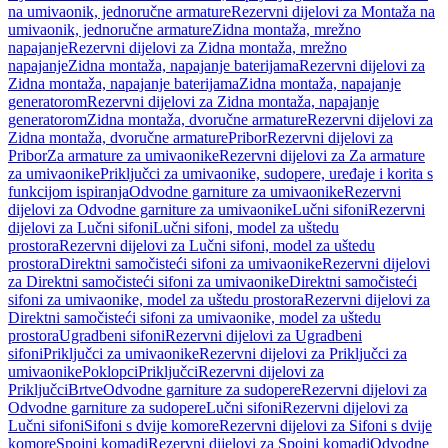
na umivaonik, jednoručne armature
Rezervni dijelovi za Montaža na
umivaonik, jednoručne armature
Zidna montaža, mrežno
napajanje
Rezervni dijelovi za Zidna montaža, mrežno
napajanje
Zidna montaža, napajanje baterijama
Rezervni dijelovi za
Zidna montaža, napajanje baterijama
Zidna montaža, napajanje
generatorom
Rezervni dijelovi za Zidna montaža, napajanje
generatorom
Zidna montaža, dvoručne armature
Rezervni dijelovi za
Zidna montaža, dvoručne armature
Pribor
Rezervni dijelovi za
Pribor
Za armature za umivaonike
Rezervni dijelovi za Za armature
za umivaonike
Priključci za umivaonike, sudopere, uređaje i korita s
funkcijom ispiranja
Odvodne garniture za umivaonike
Rezervni
dijelovi za Odvodne garniture za umivaonike
Lučni sifoni
Rezervni
dijelovi za Lučni sifoni
Lučni sifoni, model za uštedu
prostora
Rezervni dijelovi za Lučni sifoni, model za uštedu
prostora
Direktni samočisteći sifoni za umivaonike
Rezervni dijelovi
za Direktni samočisteći sifoni za umivaonike
Direktni samočisteći
sifoni za umivaonike, model za uštedu prostora
Rezervni dijelovi za
Direktni samočisteći sifoni za umivaonike, model za uštedu
prostora
Ugradbeni sifoni
Rezervni dijelovi za Ugradbeni
sifoni
Priključci za umivaonike
Rezervni dijelovi za Priključci za
umivaonike
Poklopci
Priključci
Rezervni dijelovi za
Priključci
Brtve
Odvodne garniture za sudopere
Rezervni dijelovi za
Odvodne garniture za sudopere
Lučni sifoni
Rezervni dijelovi za
Lučni sifoni
Sifoni s dvije komore
Rezervni dijelovi za Sifoni s dvije
komore
Spojni komadi
Rezervni dijelovi za Spojni komadi
Odvodne