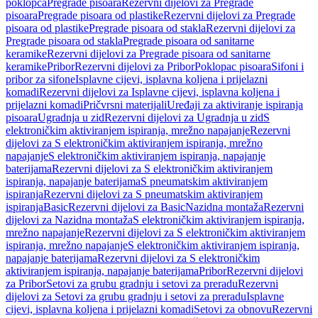
poklopca
Pregrade pisoara
Rezervni dijelovi za Pregrade
pisoara
Pregrade pisoara od plastike
Rezervni dijelovi za Pregrade
pisoara od plastike
Pregrade pisoara od stakla
Rezervni dijelovi za
Pregrade pisoara od stakla
Pregrade pisoara od sanitarne
keramike
Rezervni dijelovi za Pregrade pisoara od sanitarne
keramike
Pribor
Rezervni dijelovi za Pribor
Poklopac pisoara
Sifoni i
pribor za sifone
Isplavne cijevi, isplavna koljena i prijelazni
komadi
Rezervni dijelovi za Isplavne cijevi, isplavna koljena i
prijelazni komadi
Pričvrsni materijali
Uređaji za aktiviranje ispiranja
pisoara
Ugradnja u zid
Rezervni dijelovi za Ugradnja u zid
S
elektroničkim aktiviranjem ispiranja, mrežno napajanje
Rezervni
dijelovi za S elektroničkim aktiviranjem ispiranja, mrežno
napajanje
S elektroničkim aktiviranjem ispiranja, napajanje
baterijama
Rezervni dijelovi za S elektroničkim aktiviranjem
ispiranja, napajanje baterijama
S pneumatskim aktiviranjem
ispiranja
Rezervni dijelovi za S pneumatskim aktiviranjem
ispiranja
Basic
Rezervni dijelovi za Basic
Nazidna montaža
Rezervni
dijelovi za Nazidna montaža
S elektroničkim aktiviranjem ispiranja,
mrežno napajanje
Rezervni dijelovi za S elektroničkim aktiviranjem
ispiranja, mrežno napajanje
S elektroničkim aktiviranjem ispiranja,
napajanje baterijama
Rezervni dijelovi za S elektroničkim
aktiviranjem ispiranja, napajanje baterijama
Pribor
Rezervni dijelovi
za Pribor
Setovi za grubu gradnju i setovi za preradu
Rezervni
dijelovi za Setovi za grubu gradnju i setovi za preradu
Isplavne
cijevi, isplavna koljena i prijelazni komadi
Setovi za obnovu
Rezervni