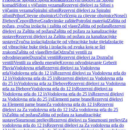
komadi
Sifoni s vijčanim vezama
Rezervni dijelovi za Sifoni s
vijčanim vezama
Spiralni sifoni
Rezervni dijelovi za Spiralni
sifoni
Pribor
Cijevne obujmice
Učvršćenja za cijevne obujmice
Noseći
žljebovi
Čepovi
Brtve
Građevinske zaštite
Potrošni materijal
Zaštita od
požara, zvučna izolacija i zaštita od vlage
Zaštita od požara
Rezervni
dijelovi za Zaštita od požara
Zaštita od požara za kanalizacijske
sustave
Rezervni dijelovi za Zaštita od požara za kanalizacijske
sustave
Zvučna izolacija
Izolacije od vibracijske buke tijela
Izolacije
od vibracijske buke tijela i izolacija od zvuka koja se širi
zrakom
Zaštita od vlage
Brtvila
Odzračni ventili za
odvodnjavanje
Dozračni ventili
Rezervni dijelovi za Dozračni
ventili
Ventili za uštedu energije
Krovno odvodnjavanje Geberit
Pluvia
Vodolovna grla
Rezervni dijelovi za Vodolovna
grla
Vodolovna grla do 12 l/s
Rezervni dijelovi za Vodolovna grla do
12 l/s
Vodolovna grla do 25 l/s
Rezervni dijelovi za Vodolovna grla
do 25 l/s
Vodolovna grla za žljebove
Rezervni dijelovi za Vodolovna
grla za žljebove
Vodolovna grla do 12 l/s
Rezervni dijelovi za
Vodolovna grla do 12 l/s
Vodolovna grla do 25 l/s
Rezervni dijelovi
za Vodolovna grla do 25 l/s
Elementi parne brane
Rezervni dijelovi
za Elementi parne brane
Za vodolovna grla do 12 l/s
Rezervni
dijelovi za Za vodolovna grla do 12 l/s
Za vodolovna grla do 25
l/s
Zaštita od požara
Zaštita od požara za kanalizacijske
sustave
Sigurnosni preljevi
Rezervni dijelovi za Sigurnosni preljevi
Za
vodolovna grla do 12 l/s
Rezervni dijelovi za Za vodolovna grla do