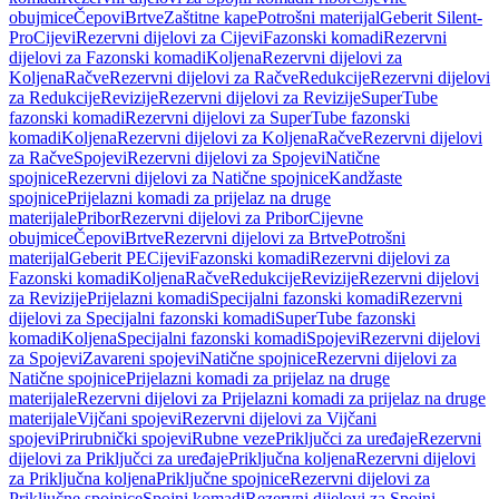
obujmice
Čepovi
Brtve
Zaštitne kape
Potrošni materijal
Geberit Silent-
Pro
Cijevi
Rezervni dijelovi za Cijevi
Fazonski komadi
Rezervni
dijelovi za Fazonski komadi
Koljena
Rezervni dijelovi za
Koljena
Račve
Rezervni dijelovi za Račve
Redukcije
Rezervni dijelovi
za Redukcije
Revizije
Rezervni dijelovi za Revizije
SuperTube
fazonski komadi
Rezervni dijelovi za SuperTube fazonski
komadi
Koljena
Rezervni dijelovi za Koljena
Račve
Rezervni dijelovi
za Račve
Spojevi
Rezervni dijelovi za Spojevi
Natične
spojnice
Rezervni dijelovi za Natične spojnice
Kandžaste
spojnice
Prijelazni komadi za prijelaz na druge
materijale
Pribor
Rezervni dijelovi za Pribor
Cijevne
obujmice
Čepovi
Brtve
Rezervni dijelovi za Brtve
Potrošni
materijal
Geberit PE
Cijevi
Fazonski komadi
Rezervni dijelovi za
Fazonski komadi
Koljena
Račve
Redukcije
Revizije
Rezervni dijelovi
za Revizije
Prijelazni komadi
Specijalni fazonski komadi
Rezervni
dijelovi za Specijalni fazonski komadi
SuperTube fazonski
komadi
Koljena
Specijalni fazonski komadi
Spojevi
Rezervni dijelovi
za Spojevi
Zavareni spojevi
Natične spojnice
Rezervni dijelovi za
Natične spojnice
Prijelazni komadi za prijelaz na druge
materijale
Rezervni dijelovi za Prijelazni komadi za prijelaz na druge
materijale
Vijčani spojevi
Rezervni dijelovi za Vijčani
spojevi
Prirubnički spojevi
Rubne veze
Priključci za uređaje
Rezervni
dijelovi za Priključci za uređaje
Priključna koljena
Rezervni dijelovi
za Priključna koljena
Priključne spojnice
Rezervni dijelovi za
Priključne spojnice
Spojni komadi
Rezervni dijelovi za Spojni