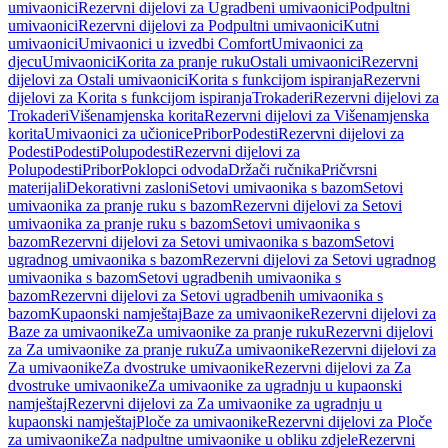
umivaonici
Rezervni dijelovi za Ugradbeni umivaonici
Podpultni
umivaonici
Rezervni dijelovi za Podpultni umivaonici
Kutni
umivaonici
Umivaonici u izvedbi Comfort
Umivaonici za
djecu
Umivaonici
Korita za pranje ruku
Ostali umivaonici
Rezervni
dijelovi za Ostali umivaonici
Korita s funkcijom ispiranja
Rezervni
dijelovi za Korita s funkcijom ispiranja
Trokaderi
Rezervni dijelovi za
Trokaderi
Višenamjenska korita
Rezervni dijelovi za Višenamjenska
korita
Umivaonici za učionice
Pribor
Podesti
Rezervni dijelovi za
Podesti
Podesti
Polupodesti
Rezervni dijelovi za
Polupodesti
Pribor
Poklopci odvoda
Držači ručnika
Pričvrsni
materijali
Dekorativni zasloni
Setovi umivaonika s bazom
Setovi
umivaonika za pranje ruku s bazom
Rezervni dijelovi za Setovi
umivaonika za pranje ruku s bazom
Setovi umivaonika s
bazom
Rezervni dijelovi za Setovi umivaonika s bazom
Setovi
ugradnog umivaonika s bazom
Rezervni dijelovi za Setovi ugradnog
umivaonika s bazom
Setovi ugradbenih umivaonika s
bazom
Rezervni dijelovi za Setovi ugradbenih umivaonika s
bazom
Kupaonski namještaj
Baze za umivaonike
Rezervni dijelovi za
Baze za umivaonike
Za umivaonike za pranje ruku
Rezervni dijelovi
za Za umivaonike za pranje ruku
Za umivaonike
Rezervni dijelovi za
Za umivaonike
Za dvostruke umivaonike
Rezervni dijelovi za Za
dvostruke umivaonike
Za umivaonike za ugradnju u kupaonski
namještaj
Rezervni dijelovi za Za umivaonike za ugradnju u
kupaonski namještaj
Ploče za umivaonike
Rezervni dijelovi za Ploče
za umivaonike
Za nadpultne umivaonike u obliku zdjele
Rezervni