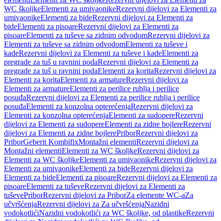
WC školjke
Elementi za umivaonike
Rezervni dijelovi za Elementi za
umivaonike
Elementi za bide
Rezervni dijelovi za Elementi za
bide
Elementi za pisoare
Rezervni dijelovi za Elementi za
pisoare
Elementi za tuševe sa zidnim odvodom
Rezervni dijelovi za
Elementi za tuševe sa zidnim odvodom
Elementi za tuševe i
kade
Rezervni dijelovi za Elementi za tuševe i kade
Elementi za
pregrade za tuš u ravnini poda
Rezervni dijelovi za Elementi za
pregrade za tuš u ravnini poda
Elementi za korita
Rezervni dijelovi za
Elementi za korita
Elementi za armature
Rezervni dijelovi za
Elementi za armature
Elementi za perilice rublja i perilice
posuđa
Rezervni dijelovi za Elementi za perilice rublja i perilice
posuđa
Elementi za konzolna opterećenja
Rezervni dijelovi za
Elementi za konzolna opterećenja
Elementi za sudopere
Rezervni
dijelovi za Elementi za sudopere
Elementi za zidne bojlere
Rezervni
dijelovi za Elementi za zidne bojlere
Pribor
Rezervni dijelovi za
Pribor
Geberit Kombifix
Montažni elementi
Rezervni dijelovi za
Montažni elementi
Elementi za WC školjke
Rezervni dijelovi za
Elementi za WC školjke
Elementi za umivaonike
Rezervni dijelovi za
Elementi za umivaonike
Elementi za bide
Rezervni dijelovi za
Elementi za bide
Elementi za pisoare
Rezervni dijelovi za Elementi za
pisoare
Elementi za tuševe
Rezervni dijelovi za Elementi za
tuševe
Pribor
Rezervni dijelovi za Pribor
Za elemente WC-a
Za
učvršćenja
Rezervni dijelovi za Za učvršćenja
Nazidni
vodokotlići
Nazidni vodokotlići za WC školjke, od plastike
Rezervni