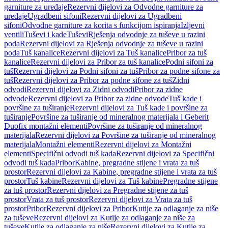
garniture za uređaje
Rezervni dijelovi za Odvodne garniture za
uređaje
Ugradbeni sifoni
Rezervni dijelovi za Ugradbeni
sifoni
Odvodne garniture za korita s funkcijom ispiranja
Izljevni
ventili
Tuševi i kade
Tuševi
Rješenja odvodnje za tuševe u razini
poda
Rezervni dijelovi za Rješenja odvodnje za tuševe u razini
poda
Tuš kanalice
Rezervni dijelovi za Tuš kanalice
Pribor za tuš
kanalice
Rezervni dijelovi za Pribor za tuš kanalice
Podni sifoni za
tuš
Rezervni dijelovi za Podni sifoni za tuš
Pribor za podne sifone za
tuš
Rezervni dijelovi za Pribor za podne sifone za tuš
Zidni
odvodi
Rezervni dijelovi za Zidni odvodi
Pribor za zidne
odvode
Rezervni dijelovi za Pribor za zidne odvode
Tuš kade i
površine za tuširanje
Rezervni dijelovi za Tuš kade i površine za
tuširanje
Površine za tuširanje od mineralnog materijala i Geberit
Duofix montažni elementi
Površine za tuširanje od mineralnog
materijala
Rezervni dijelovi za Površine za tuširanje od mineralnog
materijala
Montažni elementi
Rezervni dijelovi za Montažni
elementi
Specifični odvodi tuš kada
Rezervni dijelovi za Specifični
odvodi tuš kada
Pribor
Kabine, pregradne stijene i vrata za tuš
prostor
Rezervni dijelovi za Kabine, pregradne stijene i vrata za tuš
prostor
Tuš kabine
Rezervni dijelovi za Tuš kabine
Pregradne stijene
za tuš prostor
Rezervni dijelovi za Pregradne stijene za tuš
prostor
Vrata za tuš prostor
Rezervni dijelovi za Vrata za tuš
prostor
Pribor
Rezervni dijelovi za Pribor
Kutije za odlaganje za niše
za tuševe
Rezervni dijelovi za Kutije za odlaganje za niše za
tuševe
Kutije za odlaganje za niše
Rezervni dijelovi za Kutije za