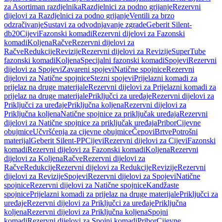
za Asortiman razdjelnika
Razdjelnici za podno grijanje
Rezervni
dijelovi za Razdjelnici za podno grijanje
Ventili za brzo
odzračivanje
Sustavi za odvodnjavanje zgrade
Geberit Silent-
db20
Cijevi
Fazonski komadi
Rezervni dijelovi za Fazonski
komadi
Koljena
Račve
Rezervni dijelovi za
Račve
Redukcije
Revizije
Rezervni dijelovi za Revizije
SuperTube
fazonski komadi
Koljena
Specijalni fazonski komadi
Spojevi
Rezervni
dijelovi za Spojevi
Zavareni spojevi
Natične spojnice
Rezervni
dijelovi za Natične spojnice
Stezni spojevi
Prijelazni komadi za
prijelaz na druge materijale
Rezervni dijelovi za Prijelazni komadi za
prijelaz na druge materijale
Priključci za uređaje
Rezervni dijelovi za
Priključci za uređaje
Priključna koljena
Rezervni dijelovi za
Priključna koljena
Natične spojnice za priključak uređaja
Rezervni
dijelovi za Natične spojnice za priključak uređaja
Pribor
Cijevne
obujmice
Učvršćenja za cijevne obujmice
Čepovi
Brtve
Potrošni
materijal
Geberit Silent-PP
Cijevi
Rezervni dijelovi za Cijevi
Fazonski
komadi
Rezervni dijelovi za Fazonski komadi
Koljena
Rezervni
dijelovi za Koljena
Račve
Rezervni dijelovi za
Račve
Redukcije
Rezervni dijelovi za Redukcije
Revizije
Rezervni
dijelovi za Revizije
Spojevi
Rezervni dijelovi za Spojevi
Natične
spojnice
Rezervni dijelovi za Natične spojnice
Kandžaste
spojnice
Prijelazni komadi za prijelaz na druge materijale
Priključci za
uređaje
Rezervni dijelovi za Priključci za uređaje
Priključna
koljena
Rezervni dijelovi za Priključna koljena
Spojni
komadi
Rezervni dijelovi za Spojni komadi
Pribor
Cijevne