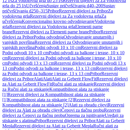
12 l/s
Za vodolovna grla do 25 l/s
Rezervni dijelovi za Za vodolovna
grla do 25 l/s
Učvršćenja
Sustav pričvršćivanja d40–200
Sustav
pričvršćivanja d250–315
Pribor
Rezervni dijelovi za Pribor
Za
vodolovna grla
Rezervni dijelovi za Za vodolovna grla
Za
učvršćenja
Konvencionalno krovno odvodnjavanje
Vodolovna
grla
Rezervni dijelovi za Vodolovna grla
Elementi parne
brane
Rezervni dijelovi za Elementi parne brane
Pribor
Rezervni
dijelovi za Pribor
Podna odvodnja
Odvodnjavanje unutarnjih i
vanjskih površina
Rezervni dijelovi za Odvodnjavanje unutarnjih i
vanjskih površina
Podni odvodi 10 x 10 cm
Rezervni dijelovi za
Podni odvodi 10 x 10 cm
Podni odvodi za balkone i terase, 10 x 10
cm
Rezervni dijelovi za Podni odvodi za balkone i terase, 10 x 10
cm
Podni odvodi 13 x 13 cm
Rezervni dijelovi za Podni odvodi 13 x
13 cm
Podni odvodi za balkone i terase, 13 x 13 cm
Rezervni dijelovi
za Podni odvodi za balkone i terase, 13 x 13 cm
Pribor
Rezervni
dijelovi za Pribor
Alati
Alati
Alati za Geberit FlowFit
Rezervni dijelovi
za Alati za Geberit FlowFit
Ručni alati za stiskanje
Rezervni dijelovi
za Ručni alati za stiskanje
Kompatibilnost alata za stiskanje
[1]
Rezervni dijelovi za Kompatibilnost alata za stiskanje
[1]
Kompatibilnost alata za stiskanje [2]
Rezervni dijelovi za
Kompatibilnost alata za stiskanje [2]
Alati za obradu cijevi
Rezervni
dijelovi za Alati za obradu cijevi
Čepovi za tlačnu probu
Rezervni
dijelovi za Čepovi za tlačnu probu
Oprema za ispitivanje
Uređaji za
stiskanje s alatima
Pribor
Rezervni dijelovi za Pribor
Alati za Geberit
Mepla
Rezervni dijelovi za Alati za Geberit Mepla
Ručni alati za