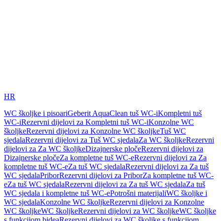
HR
WC školjke i pisoari
Geberit AquaClean tuš WC-i
Kompletni tuš
WC-i
Rezervni dijelovi za Kompletni tuš WC-i
Konzolne WC
školjke
Rezervni dijelovi za Konzolne WC školjke
Tuš WC
sjedala
Rezervni dijelovi za Tuš WC sjedala
Za WC školjke
Rezervni
dijelovi za Za WC školjke
Dizajnerske ploče
Rezervni dijelovi za
Dizajnerske ploče
Za kompletne tuš WC-e
Rezervni dijelovi za Za
kompletne tuš WC-e
Za tuš WC sjedala
Rezervni dijelovi za Za tuš
WC sjedala
Pribor
Rezervni dijelovi za Pribor
Za kompletne tuš WC-
e
Za tuš WC sjedala
Rezervni dijelovi za Za tuš WC sjedala
Za tuš
WC sjedala i kompletne tuš WC-e
Potrošni materijali
WC školjke i
WC sjedala
Konzolne WC školjke
Rezervni dijelovi za Konzolne
WC školjke
WC školjke
Rezervni dijelovi za WC školjke
WC školjke
s funkcijom bidea
Rezervni dijelovi za WC školjke s funkcijom