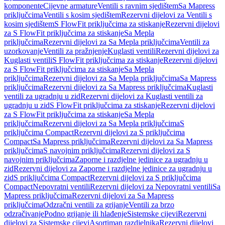
komponente
Cijevne armature
Ventili s ravnim sjedištem
Sa Mapress
priključcima
Ventili s kosim sjedištem
Rezervni dijelovi za Ventili s
kosim sjedištem
S FlowFit priključcima za stiskanje
Rezervni dijelovi
za S FlowFit priključcima za stiskanje
Sa Mepla
priključcima
Rezervni dijelovi za Sa Mepla priključcima
Ventili za
uzorkovanje
Ventili za pražnjenje
Kuglasti ventili
Rezervni dijelovi za
Kuglasti ventili
S FlowFit priključcima za stiskanje
Rezervni dijelovi
za S FlowFit priključcima za stiskanje
Sa Mepla
priključcima
Rezervni dijelovi za Sa Mepla priključcima
Sa Mapress
priključcima
Rezervni dijelovi za Sa Mapress priključcima
Kuglasti
ventili za ugradnju u zid
Rezervni dijelovi za Kuglasti ventili za
ugradnju u zid
S FlowFit priključcima za stiskanje
Rezervni dijelovi
za S FlowFit priključcima za stiskanje
Sa Mepla
priključcima
Rezervni dijelovi za Sa Mepla priključcima
S
priključcima Compact
Rezervni dijelovi za S priključcima
Compact
Sa Mapress priključcima
Rezervni dijelovi za Sa Mapress
priključcima
S navojnim priključcima
Rezervni dijelovi za S
navojnim priključcima
Zaporne i razdjelne jedinice za ugradnju u
zid
Rezervni dijelovi za Zaporne i razdjelne jedinice za ugradnju u
zid
S priključcima Compact
Rezervni dijelovi za S priključcima
Compact
Nepovratni ventili
Rezervni dijelovi za Nepovratni ventili
Sa
Mapress priključcima
Rezervni dijelovi za Sa Mapress
priključcima
Odzračni ventili za grijanje
Ventili za brzo
odzračivanje
Podno grijanje ili hlađenje
Sistemske cijevi
Rezervni
dijelovi za Sistemske cijevi
Asortiman razdjelnika
Rezervni dijelovi