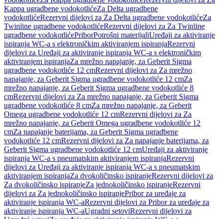
Kappa ugradbene vodokotliće
Za Delta ugradbene
vodokotliće
Rezervni dijelovi za Za Delta ugradbene vodokotliće
Za
Twinline ugradbene vodokotliće
Rezervni dijelovi za Za Twinline
ugradbene vodokotliće
Pribor
Potrošni materijali
Uređaji za aktiviranje
ispiranja WC-a s elektroničkim aktiviranjem ispiranja
Rezervni
dijelovi za Uređaji za aktiviranje ispiranja WC-a s elektroničkim
aktiviranjem ispiranja
Za mrežno napajanje, za Geberit Sigma
ugradbene vodokotliće 12 cm
Rezervni dijelovi za Za mrežno
napajanje, za Geberit Sigma ugradbene vodokotliće 12 cm
Za
mrežno napajanje, za Geberit Sigma ugradbene vodokotliće 8
cm
Rezervni dijelovi za Za mrežno napajanje, za Geberit Sigma
ugradbene vodokotliće 8 cm
Za mrežno napajanje, za Geberit
Omega ugradbene vodokotliće 12 cm
Rezervni dijelovi za Za
mrežno napajanje, za Geberit Omega ugradbene vodokotliće 12
cm
Za napajanje baterijama, za Geberit Sigma ugradbene
vodokotliće 12 cm
Rezervni dijelovi za Za napajanje baterijama, za
Geberit Sigma ugradbene vodokotliće 12 cm
Uređaji za aktiviranje
ispiranja WC-a s pneumatskim aktiviranjem ispiranja
Rezervni
dijelovi za Uređaji za aktiviranje ispiranja WC-a s pneumatskim
aktiviranjem ispiranja
Za dvokoličinsko ispiranje
Rezervni dijelovi za
Za dvokoličinsko ispiranje
Za jednokoličinsko ispiranje
Rezervni
dijelovi za Za jednokoličinsko ispiranje
Pribor za uređaje za
aktiviranje ispiranja WC-a
Rezervni dijelovi za Pribor za uređaje za
aktiviranje ispiranja WC-a
Ugradni setovi
Rezervni dijelovi za