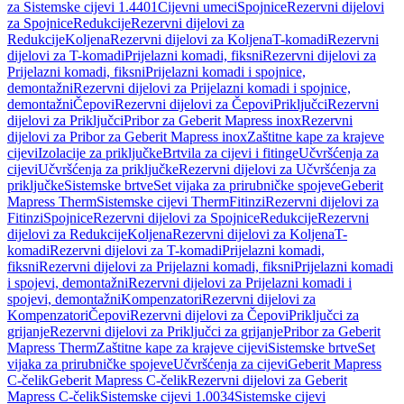
za Sistemske cijevi 1.4401
Cijevni umeci
Spojnice
Rezervni dijelovi
za Spojnice
Redukcije
Rezervni dijelovi za
Redukcije
Koljena
Rezervni dijelovi za Koljena
T-komadi
Rezervni
dijelovi za T-komadi
Prijelazni komadi, fiksni
Rezervni dijelovi za
Prijelazni komadi, fiksni
Prijelazni komadi i spojnice,
demontažni
Rezervni dijelovi za Prijelazni komadi i spojnice,
demontažni
Čepovi
Rezervni dijelovi za Čepovi
Priključci
Rezervni
dijelovi za Priključci
Pribor za Geberit Mapress inox
Rezervni
dijelovi za Pribor za Geberit Mapress inox
Zaštitne kape za krajeve
cijevi
Izolacije za priključke
Brtvila za cijevi i fitinge
Učvršćenja za
cijevi
Učvršćenja za priključke
Rezervni dijelovi za Učvršćenja za
priključke
Sistemske brtve
Set vijaka za prirubničke spojeve
Geberit
Mapress Therm
Sistemske cijevi Therm
Fitinzi
Rezervni dijelovi za
Fitinzi
Spojnice
Rezervni dijelovi za Spojnice
Redukcije
Rezervni
dijelovi za Redukcije
Koljena
Rezervni dijelovi za Koljena
T-
komadi
Rezervni dijelovi za T-komadi
Prijelazni komadi,
fiksni
Rezervni dijelovi za Prijelazni komadi, fiksni
Prijelazni komadi
i spojevi, demontažni
Rezervni dijelovi za Prijelazni komadi i
spojevi, demontažni
Kompenzatori
Rezervni dijelovi za
Kompenzatori
Čepovi
Rezervni dijelovi za Čepovi
Priključci za
grijanje
Rezervni dijelovi za Priključci za grijanje
Pribor za Geberit
Mapress Therm
Zaštitne kape za krajeve cijevi
Sistemske brtve
Set
vijaka za prirubničke spojeve
Učvršćenja za cijevi
Geberit Mapress
C-čelik
Geberit Mapress C-čelik
Rezervni dijelovi za Geberit
Mapress C-čelik
Sistemske cijevi 1.0034
Sistemske cijevi