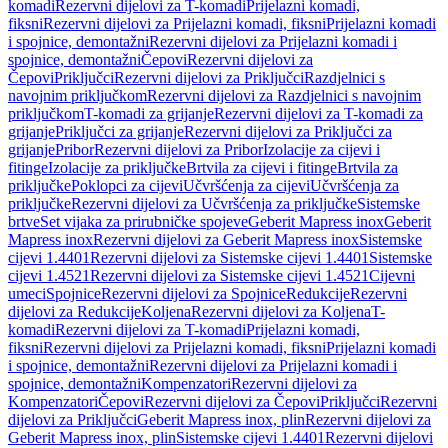
komadi
Rezervni dijelovi za T-komadi
Prijelazni komadi,
fiksni
Rezervni dijelovi za Prijelazni komadi, fiksni
Prijelazni komadi
i spojnice, demontažni
Rezervni dijelovi za Prijelazni komadi i
spojnice, demontažni
Čepovi
Rezervni dijelovi za
Čepovi
Priključci
Rezervni dijelovi za Priključci
Razdjelnici s
navojnim priključkom
Rezervni dijelovi za Razdjelnici s navojnim
priključkom
T-komadi za grijanje
Rezervni dijelovi za T-komadi za
grijanje
Priključci za grijanje
Rezervni dijelovi za Priključci za
grijanje
Pribor
Rezervni dijelovi za Pribor
Izolacije za cijevi i
fitinge
Izolacije za priključke
Brtvila za cijevi i fitinge
Brtvila za
priključke
Poklopci za cijevi
Učvršćenja za cijevi
Učvršćenja za
priključke
Rezervni dijelovi za Učvršćenja za priključke
Sistemske
brtve
Set vijaka za prirubničke spojeve
Geberit Mapress inox
Geberit
Mapress inox
Rezervni dijelovi za Geberit Mapress inox
Sistemske
cijevi 1.4401
Rezervni dijelovi za Sistemske cijevi 1.4401
Sistemske
cijevi 1.4521
Rezervni dijelovi za Sistemske cijevi 1.4521
Cijevni
umeci
Spojnice
Rezervni dijelovi za Spojnice
Redukcije
Rezervni
dijelovi za Redukcije
Koljena
Rezervni dijelovi za Koljena
T-
komadi
Rezervni dijelovi za T-komadi
Prijelazni komadi,
fiksni
Rezervni dijelovi za Prijelazni komadi, fiksni
Prijelazni komadi
i spojnice, demontažni
Rezervni dijelovi za Prijelazni komadi i
spojnice, demontažni
Kompenzatori
Rezervni dijelovi za
Kompenzatori
Čepovi
Rezervni dijelovi za Čepovi
Priključci
Rezervni
dijelovi za Priključci
Geberit Mapress inox, plin
Rezervni dijelovi za
Geberit Mapress inox, plin
Sistemske cijevi 1.4401
Rezervni dijelovi