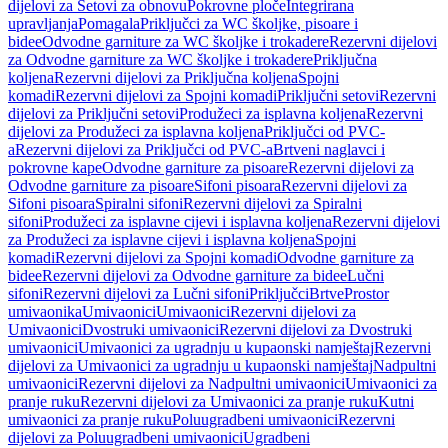
dijelovi za Setovi za obnovu
Pokrovne ploče
Integrirana
upravljanja
Pomagala
Priključci za WC školjke, pisoare i
bidee
Odvodne garniture za WC školjke i trokadere
Rezervni dijelovi
za Odvodne garniture za WC školjke i trokadere
Priključna
koljena
Rezervni dijelovi za Priključna koljena
Spojni
komadi
Rezervni dijelovi za Spojni komadi
Priključni setovi
Rezervni
dijelovi za Priključni setovi
Produžeci za isplavna koljena
Rezervni
dijelovi za Produžeci za isplavna koljena
Priključci od PVC-
a
Rezervni dijelovi za Priključci od PVC-a
Brtveni naglavci i
pokrovne kape
Odvodne garniture za pisoare
Rezervni dijelovi za
Odvodne garniture za pisoare
Sifoni pisoara
Rezervni dijelovi za
Sifoni pisoara
Spiralni sifoni
Rezervni dijelovi za Spiralni
sifoni
Produžeci za isplavne cijevi i isplavna koljena
Rezervni dijelovi
za Produžeci za isplavne cijevi i isplavna koljena
Spojni
komadi
Rezervni dijelovi za Spojni komadi
Odvodne garniture za
bidee
Rezervni dijelovi za Odvodne garniture za bidee
Lučni
sifoni
Rezervni dijelovi za Lučni sifoni
Priključci
Brtve
Prostor
umivaonika
Umivaonici
Umivaonici
Rezervni dijelovi za
Umivaonici
Dvostruki umivaonici
Rezervni dijelovi za Dvostruki
umivaonici
Umivaonici za ugradnju u kupaonski namještaj
Rezervni
dijelovi za Umivaonici za ugradnju u kupaonski namještaj
Nadpultni
umivaonici
Rezervni dijelovi za Nadpultni umivaonici
Umivaonici za
pranje ruku
Rezervni dijelovi za Umivaonici za pranje ruku
Kutni
umivaonici za pranje ruku
Poluugradbeni umivaonici
Rezervni
dijelovi za Poluugradbeni umivaonici
Ugradbeni