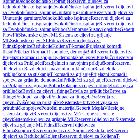
ispiranje
Jednokoličinsko ispiranje
Rezervni dijelovi za
Jednokoličinsko ispiranje
Dvokoličinsko ispiranje
Rezervni dijelovi
za Dvokoličinsko ispiranje
Unutarnje garniture
Rezervni dijelovi za
Unutarnje garniture
Jednokoličinsko ispiranje
Rezervni dijelovi za
Jednokoličinsko ispiranje
Dvokoličinsko ispiranje
Rezervni dijelovi
za Dvokoličinsko ispiranje
Pribor
Membrane
Sustavi opskrbe
Geberit
FlowFit
Sistemske cijevi ML
Sistemske cijevi za grijanje
ML
Sistemske cijevi SL
Fitinzi
Rezervni dijelovi za
Fitinzi
Spojnice
Redukcije
Koljena
T-komadi
Prijelazni komadi,
fiksni
Prijelazni komadi i spojnice, demontažni
Rezervni dijelovi za
Prijelazni komadi i spojnice, demontažni
Čepovi
Priključci
Rezervni
dijelovi za Priključci
Razdjelnici s navojnim priključkom
Rezervni
dijelovi za Razdjelnici s navojnim priključkom
Razdjelnik s
priključkom za stiskanje
T-komadi za grijanje
Prijelazni komadi i
spojevi za grijanje, demontažni
Priključci za grijanje
Rezervni dijelovi
za Priključci za grijanje
Pribor
Izolacije za cijevi i fitinge
Izolacije za
priključke
Brtvila za cijevi i fitinge
Brtvila za priključke
Brtve za
fitinge
Poklopci za cijevi
Poklopac za fitinge
Učvršćenja za
cijevi
Učvršćenja za priključke
Sistemske brtve
Set vijaka za
prirubničke spojeve
Potrošni materijal
Geberit Mepla
Višeslojne
sistemske cijevi
Rezervni dijelovi za Višeslojne sistemske
cijevi
Sistemske cijevi za grijanje ML
Rezervni dijelovi za Sistemske
cijevi za grijanje ML
Fitinzi
Rezervni dijelovi za
Fitinzi
Spojnice
Rezervni dijelovi za Spojnice
Redukcije
Rezervni
dijelovi za Redukcije
Koljena
Rezervni dijelovi za Koljena
T-