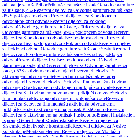
odlaganje za niše
Pribor
Priključci za tuševe i kade
Odvodne garniture
za tuš kade, d52
Rezervni dijelovi za Odvodne garniture za tuš kade,
d52
S poklopcem odvoda
Rezervni dijelovi za S poklopcem
odvoda
Poklopci odvoda
Rezervni dijelovi za Poklopci
odvoda
Odvodne garniture za tuš kade, d90
Rezervni dijelovi za
Odvodne garniture za tuš kade, d90
S poklopcem odvoda
Rezervni
dijelovi za S poklopcem odvoda
Bez poklopca odvoda
Rezervni
dijelovi za Bez poklopca odvoda
Poklopci odvoda
Rezervni dijelovi
za Poklopci odvoda
Odvodne garniture za tuš kade Sestra
Rezervni
dijelovi za Odvodne garniture za tuš kade Sestra
Bez poklopca
odvoda
Rezervni dijelovi za Bez poklopca odvoda
Odvodne
garniture za kade, d52
Rezervni dijelovi za Odvodne garniture za
kade, d52
S aktiviranjem odvrtanjem
Rezervni dijelovi za S
aktiviranjem odvrtanjem
Setovi za finu montažu aktiviranja
odvrtanjem
Rezervni dijelovi za Setovi za finu montažu aktiviranja
odvrtanjem
S aktiviranjem odvrtanjem i priključkom vode
Rezervni
dijelovi za S aktiviranjem odvrtanjem i priključkom vode
Setovi za
finu montažu aktiviranja odvrtanjem i priključka vode
Rezervni
dijelovi za Setovi za finu montažu aktiviranja odvrtanjem i
priključka vode
S aktiviranjem na pritisak PushControl
Rezervni
dijelovi za S aktiviranjem na pritisak PushControl
Sustavi instalacije i
ispiranja
Geberit Duofix
Sistemski zidovi
Rezervni dijelovi za
Sistemski zidovi
Nosive konstrukcije
Rezervni dijelovi za Nosive
konstrukcije
Montažni elementi
Rezervni dijelovi za Montažni
elementi
Elementi za WC školjke
Rezervni dijelovi za Elementi za