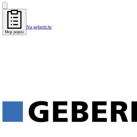
Na geberit.hr
Moji popisi