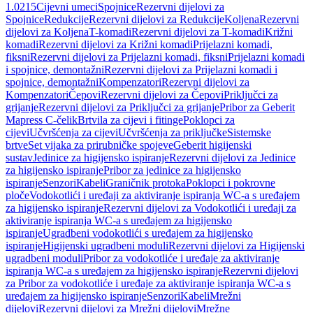
1.0215
Cijevni umeci
Spojnice
Rezervni dijelovi za
Spojnice
Redukcije
Rezervni dijelovi za Redukcije
Koljena
Rezervni
dijelovi za Koljena
T-komadi
Rezervni dijelovi za T-komadi
Križni
komadi
Rezervni dijelovi za Križni komadi
Prijelazni komadi,
fiksni
Rezervni dijelovi za Prijelazni komadi, fiksni
Prijelazni komadi
i spojnice, demontažni
Rezervni dijelovi za Prijelazni komadi i
spojnice, demontažni
Kompenzatori
Rezervni dijelovi za
Kompenzatori
Čepovi
Rezervni dijelovi za Čepovi
Priključci za
grijanje
Rezervni dijelovi za Priključci za grijanje
Pribor za Geberit
Mapress C-čelik
Brtvila za cijevi i fitinge
Poklopci za
cijevi
Učvršćenja za cijevi
Učvršćenja za priključke
Sistemske
brtve
Set vijaka za prirubničke spojeve
Geberit higijenski
sustav
Jedinice za higijensko ispiranje
Rezervni dijelovi za Jedinice
za higijensko ispiranje
Pribor za jedinice za higijensko
ispiranje
Senzori
Kabeli
Graničnik protoka
Poklopci i pokrovne
ploče
Vodokotlići i uređaji za aktiviranje ispiranja WC-a s uređajem
za higijensko ispiranje
Rezervni dijelovi za Vodokotlići i uređaji za
aktiviranje ispiranja WC-a s uređajem za higijensko
ispiranje
Ugradbeni vodokotlići s uređajem za higijensko
ispiranje
Higijenski ugradbeni moduli
Rezervni dijelovi za Higijenski
ugradbeni moduli
Pribor za vodokotliće i uređaje za aktiviranje
ispiranja WC-a s uređajem za higijensko ispiranje
Rezervni dijelovi
za Pribor za vodokotliće i uređaje za aktiviranje ispiranja WC-a s
uređajem za higijensko ispiranje
Senzori
Kabeli
Mrežni
dijelovi
Rezervni dijelovi za Mrežni dijelovi
Mrežne