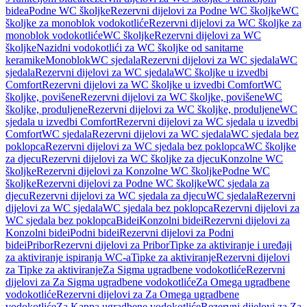
bidea
Podne WC školjke
Rezervni dijelovi za Podne WC školjke
WC
školjke za monoblok vodokotliće
Rezervni dijelovi za WC školjke za
monoblok vodokotliće
WC školjke
Rezervni dijelovi za WC
školjke
Nazidni vodokotlići za WC školjke od sanitarne
keramike
Monoblok
WC sjedala
Rezervni dijelovi za WC sjedala
WC
sjedala
Rezervni dijelovi za WC sjedala
WC školjke u izvedbi
Comfort
Rezervni dijelovi za WC školjke u izvedbi Comfort
WC
školjke, povišene
Rezervni dijelovi za WC školjke, povišene
WC
školjke, produljene
Rezervni dijelovi za WC školjke, produljene
WC
sjedala u izvedbi Comfort
Rezervni dijelovi za WC sjedala u izvedbi
Comfort
WC sjedala
Rezervni dijelovi za WC sjedala
WC sjedala bez
poklopca
Rezervni dijelovi za WC sjedala bez poklopca
WC školjke
za djecu
Rezervni dijelovi za WC školjke za djecu
Konzolne WC
školjke
Rezervni dijelovi za Konzolne WC školjke
Podne WC
školjke
Rezervni dijelovi za Podne WC školjke
WC sjedala za
djecu
Rezervni dijelovi za WC sjedala za djecu
WC sjedala
Rezervni
dijelovi za WC sjedala
WC sjedala bez poklopca
Rezervni dijelovi za
WC sjedala bez poklopca
Bidei
Konzolni bidei
Rezervni dijelovi za
Konzolni bidei
Podni bidei
Rezervni dijelovi za Podni
bidei
Pribor
Rezervni dijelovi za Pribor
Tipke za aktiviranje i uređaji
za aktiviranje ispiranja WC-a
Tipke za aktiviranje
Rezervni dijelovi
za Tipke za aktiviranje
Za Sigma ugradbene vodokotliće
Rezervni
dijelovi za Za Sigma ugradbene vodokotliće
Za Omega ugradbene
vodokotliće
Rezervni dijelovi za Za Omega ugradbene
vodokotliće
Za Kappa ugradbene vodokotliće
Rezervni dijelovi za Za