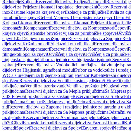
Redukcije
Koljena
Rezervni dijelovi za Koljena
T-komadi
Rezervni dij
dijelovi za Prijelazni komadi i spojnice, demontažni
Čepovi
Rezervni d
inox
Zaštitne kape za krajeve cijevi
Izolacije za priključke
Brtvila za cije
prirubničke spojeve
Geberit Mapress Therm
Sistemske cijevi Therm
Fit
Koljena
T-komadi
Rezervni dijelovi za T-komadi
Prijelazni komadi, fik
demontažni
Kompenzatori
Rezervni dijelovi za Kompenzatori
Čepovi
R
krajeve cijevi
Sistemske brtve
Set vijaka za prirubničke spojeve
Učvršće
cijevi 1.0215
Cijevni umeci
Spojnice
Rezervni dijelovi za Spojnice
Redu
dijelovi za Križni komadi
Prijelazni komadi, fiksni
Rezervni dijelovi za
demontažni
Kompenzatori
Rezervni dijelovi za Kompenzatori
Čepovi
R
fitinge
Poklopci za cijevi
Učvršćenja za cijevi
Učvršćenja za priključke
higijensko ispiranje
Pribor za jedinice za higijensko ispiranje
Senzori
Ka
ispiranje
Rezervni dijelovi za Vodokotlići i uređaji za aktiviranje ispi
dijelovi za Higijenski ugradbeni moduli
Pribor za vodokotliće i uređaj
WC-a s uređajem za higijensko ispiranje
Senzori
Kabeli
Mrežni dijelovi
sjedištem
Rezervni dijelovi za Ventili s kosim sjedištem
S FlowFit prikl
priključcima
Ventili za uzorkovanje
Ventili za pražnjenje
Kuglasti ventil
priključcima
Rezervni dijelovi za Sa Mepla priključcima
Sa Mapress pr
zid
S FlowFit priključcima za stiskanje
Rezervni dijelovi za S FlowFit 
priključcima Compact
Sa Mapress priključcima
Rezervni dijelovi za S
zid
Rezervni dijelovi za Zaporne i razdjelne jedinice za ugradnju u zid
priključcima
Rezervni dijelovi za Sa Mapress priključcima
Odzračni ven
razdjelnika
Rezervni dijelovi za Asortiman razdjelnika
Razdjelnici za p
db20
Cijevi
Fazonski komadi
Rezervni dijelovi za Fazonski komadi
Kol
komadi
Spojevi
Rezervni dijelovi za Spojevi
Zavareni spojevi
Natične s