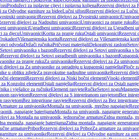
foni
Produžeci za isplavne cijevi i isplavna koljena
Rezervni dijelovi za P
i za Odvodne garniture za bidee
Lučni sifoni
Rezervni dijelovi za Lučni 
ostruki umivaonici
Rezervni dijelovi za Dvostruki umivaonici
Umivaoni
ezervni dijelovi za Nadpultni umivaonici
Umivaonici za pranje ruku
Rez
beni umivaonici
Ugradbeni umivaonici
Rezervni dijelovi za Ugradbeni u
i za djecu
Umivaonici
Korita za pranje ruku
Ostali umivaonici
Rezervni d
Trokaderi
Višenamjenska korita
Rezervni dijelovi za Višenamjenska kori
opci odvoda
Držači ručnika
Pričvrsni materijali
Dekorativni zasloni
Setov
Setovi umivaonika s bazom
Rezervni dijelovi za Setovi umivaonika s 
m
Rezervni dijelovi za Setovi ugradbenih umivaonika s bazom
Kupaonski
vaonike za pranje ruku
Za umivaonike
Rezervni dijelovi za Za umivaon
i dijelovi za Za umivaonike za ugradnju u kupaonski namještaj
Ploče z
ike u obliku zdjele
Za pravokutne nadpultne umivaonike
Rezervni dije
očni elementi
Rezervni dijelovi za Niski bočni elementi
Visoki elementi
i za Konzolni elementi
Ostali namještaj
Rezervni dijelovi za Ostali namje
nika i vješalice za ručnike
Elementi rasvjete
Ručke
Setovi nogu
Magnetne
ranom rasvjetom
Rezervni dijelovi za S integriranom rasvjetom
Bez integr
om rasvjetom
Bez integrirane rasvjete
Rezervni dijelovi za Bez integrirane
 Armature za umivaonike
Montaža na umivaonik, mrežno napajanje
Reze
aonik, napajanje baterijama
Montaža na umivaonik, napajanje generat
jelovi za Montaža na umivaonik, jednoručne armature
Zidna montaža, m
dna montaža, napajanje baterijama
Zidna montaža, napajanje generator
ručne armature
Pribor
Rezervni dijelovi za Pribor
Za armature za umivao
arniture za umivaonike
Rezervni dijelovi za Odvodne garniture za um