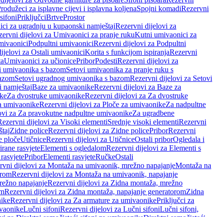
rodužeci za isplavne cijevi i isplavna koljena
Spojni komadi
Rezervni
sifoni
Priključci
Brtve
Prostor
ci za ugradnju u kupaonski namještaj
Rezervni dijelovi za
ervni dijelovi za Umivaonici za pranje ruku
Kutni umivaonici za
mivaonici
Podpultni umivaonici
Rezervni dijelovi za Podpultni
ijelovi za Ostali umivaonici
Korita s funkcijom ispiranja
Rezervni
ta
Umivaonici za učionice
Pribor
Podesti
Rezervni dijelovi za
i umivaonika s bazom
Setovi umivaonika za pranje ruku s
bazom
Setovi ugradnog umivaonika s bazom
Rezervni dijelovi za Setovi
 namještaj
Baze za umivaonike
Rezervni dijelovi za Baze za
ike
Za dvostruke umivaonike
Rezervni dijelovi za Za dvostruke
a umivaonike
Rezervni dijelovi za Ploče za umivaonike
Za nadpultne
lovi za Za pravokutne nadpultne umivaonike
Za ugradbene
Rezervni dijelovi za Visoki elementi
Srednje visoki elementi
Rezervni
štaj
Zidne police
Rezervni dijelovi za Zidne police
Pribor
Rezervni
 ploče
Utičnice
Rezervni dijelovi za Utičnice
Ostali pribor
Ogledala i
irane rasvjete
Elementi s ogledalom
Rezervni dijelovi za Elementi s
 rasvjete
Pribor
Elementi rasvjete
Ručke
Ostali
rvni dijelovi za Montaža na umivaonik, mrežno napajanje
Montaža na
orom
Rezervni dijelovi za Montaža na umivaonik, napajanje
režno napajanje
Rezervni dijelovi za Zidna montaža, mrežno
om
Rezervni dijelovi za Zidna montaža, napajanje generatorom
Zidna
nike
Rezervni dijelovi za Za armature za umivaonike
Priključci za
ivaonike
Lučni sifoni
Rezervni dijelovi za Lučni sifoni
Lučni sifoni,