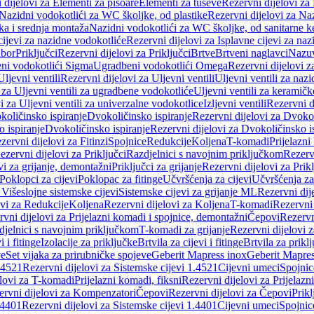
 dijelovi za Elementi za pisoare
Elementi za tuševe
Rezervni dijelovi za
Nazidni vodokotlići za WC školjke, od plastike
Rezervni dijelovi za Na
ka i srednja montaža
Nazidni vodokotlići za WC školjke, od sanitarne 
cijevi za nazidne vodokotliće
Rezervni dijelovi za Isplavne cijevi za na
ibor
Priključci
Rezervni dijelovi za Priključci
Brtve
Brtveni naglavci
Nazuvi
eni vodokotlići Sigma
Ugradbeni vodokotlići Omega
Rezervni dijelovi 
Uljevni ventili
Rezervni dijelovi za Uljevni ventili
Uljevni ventili za naz
 za Uljevni ventili za ugradbene vodokotliće
Uljevni ventili za keramič
i za Uljevni ventili za univerzalne vodokotlice
Izljevni ventili
Rezervni di
količinsko ispiranje
Dvokoličinsko ispiranje
Rezervni dijelovi za Dvokol
o ispiranje
Dvokoličinsko ispiranje
Rezervni dijelovi za Dvokoličinsko i
zervni dijelovi za Fitinzi
Spojnice
Redukcije
Koljena
T-komadi
Prijelazni
ezervni dijelovi za Priključci
Razdjelnici s navojnim priključkom
Rezerv
vi za grijanje, demontažni
Priključci za grijanje
Rezervni dijelovi za Prikl
Poklopci za cijevi
Poklopac za fitinge
Učvršćenja za cijevi
Učvršćenja za
 Višeslojne sistemske cijevi
Sistemske cijevi za grijanje ML
Rezervni dij
ovi za Redukcije
Koljena
Rezervni dijelovi za Koljena
T-komadi
Rezervni
vni dijelovi za Prijelazni komadi i spojnice, demontažni
Čepovi
Rezervn
djelnici s navojnim priključkom
T-komadi za grijanje
Rezervni dijelovi 
i i fitinge
Izolacije za priključke
Brtvila za cijevi i fitinge
Brtvila za prikl
ve
Set vijaka za prirubničke spojeve
Geberit Mapress inox
Geberit Mapres
.4521
Rezervni dijelovi za Sistemske cijevi 1.4521
Cijevni umeci
Spojnic
elovi za T-komadi
Prijelazni komadi, fiksni
Rezervni dijelovi za Prijelazn
ervni dijelovi za Kompenzatori
Čepovi
Rezervni dijelovi za Čepovi
Prikl
.4401
Rezervni dijelovi za Sistemske cijevi 1.4401
Cijevni umeci
Spojnic