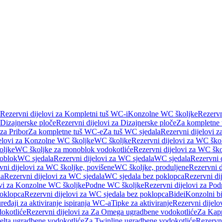
Rezervni dijelovi za Kompletni tuš WC-i
Konzolne WC školjke
Rezervn
Dizajnerske ploče
Rezervni dijelovi za Dizajnerske ploče
Za kompletne
 za Pribor
Za kompletne tuš WC-e
Za tuš WC sjedala
Rezervni dijelovi z
jelovi za Konzolne WC školjke
WC školjke
Rezervni dijelovi za WC ško
oljke
WC školjke za monoblok vodokotliće
Rezervni dijelovi za WC šk
oblok
WC sjedala
Rezervni dijelovi za WC sjedala
WC sjedala
Rezervni 
vni dijelovi za WC školjke, povišene
WC školjke, produljene
Rezervni d
la
Rezervni dijelovi za WC sjedala
WC sjedala bez poklopca
Rezervni di
ovi za Konzolne WC školjke
Podne WC školjke
Rezervni dijelovi za Po
oklopca
Rezervni dijelovi za WC sjedala bez poklopca
Bidei
Konzolni bi
uređaji za aktiviranje ispiranja WC-a
Tipke za aktiviranje
Rezervni dijelov
okotliće
Rezervni dijelovi za Za Omega ugradbene vodokotliće
Za Kapp
Delta ugradbene vodokotliće
Za Twinline ugradbene vodokotliće
Rezervni