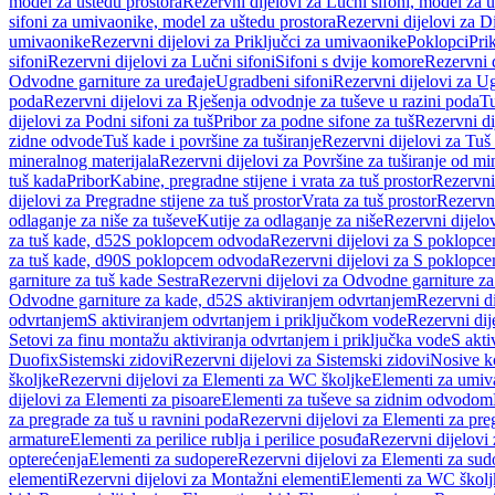
model za uštedu prostora
Rezervni dijelovi za Lučni sifoni, model za u
sifoni za umivaonike, model za uštedu prostora
Rezervni dijelovi za D
umivaonike
Rezervni dijelovi za Priključci za umivaonike
Poklopci
Prik
sifoni
Rezervni dijelovi za Lučni sifoni
Sifoni s dvije komore
Rezervni d
Odvodne garniture za uređaje
Ugradbeni sifoni
Rezervni dijelovi za Ug
poda
Rezervni dijelovi za Rješenja odvodnje za tuševe u razini poda
Tu
dijelovi za Podni sifoni za tuš
Pribor za podne sifone za tuš
Rezervni di
zidne odvode
Tuš kade i površine za tuširanje
Rezervni dijelovi za Tuš 
mineralnog materijala
Rezervni dijelovi za Površine za tuširanje od mi
tuš kada
Pribor
Kabine, pregradne stijene i vrata za tuš prostor
Rezervni 
dijelovi za Pregradne stijene za tuš prostor
Vrata za tuš prostor
Rezervni
odlaganje za niše za tuševe
Kutije za odlaganje za niše
Rezervni dijelov
za tuš kade, d52
S poklopcem odvoda
Rezervni dijelovi za S poklopc
za tuš kade, d90
S poklopcem odvoda
Rezervni dijelovi za S poklopc
garniture za tuš kade Sestra
Rezervni dijelovi za Odvodne garniture za
Odvodne garniture za kade, d52
S aktiviranjem odvrtanjem
Rezervni di
odvrtanjem
S aktiviranjem odvrtanjem i priključkom vode
Rezervni dij
Setovi za finu montažu aktiviranja odvrtanjem i priključka vode
S akti
Duofix
Sistemski zidovi
Rezervni dijelovi za Sistemski zidovi
Nosive k
školjke
Rezervni dijelovi za Elementi za WC školjke
Elementi za umiv
dijelovi za Elementi za pisoare
Elementi za tuševe sa zidnim odvodom
za pregrade za tuš u ravnini poda
Rezervni dijelovi za Elementi za pre
armature
Elementi za perilice rublja i perilice posuđa
Rezervni dijelovi 
opterećenja
Elementi za sudopere
Rezervni dijelovi za Elementi za sud
elementi
Rezervni dijelovi za Montažni elementi
Elementi za WC školj