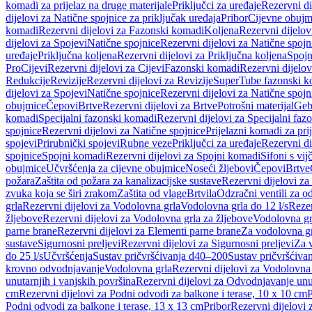
komadi za prijelaz na druge materijale
Priključci za uređaje
Rezervni di
dijelovi za Natične spojnice za priključak uređaja
Pribor
Cijevne obujm
komadi
Rezervni dijelovi za Fazonski komadi
Koljena
Rezervni dijelov
dijelovi za Spojevi
Natične spojnice
Rezervni dijelovi za Natične spojn
uređaje
Priključna koljena
Rezervni dijelovi za Priključna koljena
Spojn
Pro
Cijevi
Rezervni dijelovi za Cijevi
Fazonski komadi
Rezervni dijelo
Redukcije
Revizije
Rezervni dijelovi za Revizije
SuperTube fazonski k
dijelovi za Spojevi
Natične spojnice
Rezervni dijelovi za Natične spojn
obujmice
Čepovi
Brtve
Rezervni dijelovi za Brtve
Potrošni materijal
Geb
komadi
Specijalni fazonski komadi
Rezervni dijelovi za Specijalni fa
spojnice
Rezervni dijelovi za Natične spojnice
Prijelazni komadi za pri
spojevi
Prirubnički spojevi
Rubne veze
Priključci za uređaje
Rezervni di
spojnice
Spojni komadi
Rezervni dijelovi za Spojni komadi
Sifoni s vi
obujmice
Učvršćenja za cijevne obujmice
Noseći žljebovi
Čepovi
Brtve
požara
Zaštita od požara za kanalizacijske sustave
Rezervni dijelovi za
zvuka koja se širi zrakom
Zaštita od vlage
Brtvila
Odzračni ventili za 
grla
Rezervni dijelovi za Vodolovna grla
Vodolovna grla do 12 l/s
Rezer
žljebove
Rezervni dijelovi za Vodolovna grla za žljebove
Vodolovna grl
parne brane
Rezervni dijelovi za Elementi parne brane
Za vodolovna gr
sustave
Sigurnosni preljevi
Rezervni dijelovi za Sigurnosni preljevi
Za v
do 25 l/s
Učvršćenja
Sustav pričvršćivanja d40–200
Sustav pričvršćiv
krovno odvodnjavanje
Vodolovna grla
Rezervni dijelovi za Vodolovna
unutarnjih i vanjskih površina
Rezervni dijelovi za Odvodnjavanje unut
cm
Rezervni dijelovi za Podni odvodi za balkone i terase, 10 x 10 cm
P
Podni odvodi za balkone i terase, 13 x 13 cm
Pribor
Rezervni dijelovi 