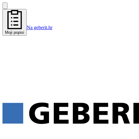
Na geberit.hr
Moji popisi