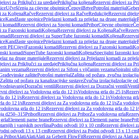
jelovi za Priključci za uređaje
Priključna koljena
Rezervni dijelovi za Pr
ice
Učvršćenja za cijevne obujmice
Čepovi
Brtve
Potrošni materijal
Geber
i za Koljena
Račve
Rezervni dijelovi za Račve
Redukcije
Rezervni dijelo
ice
Kandžaste spojnice
Prijelazni komadi za prijelaz na druge materijale
P
i komadi
Rezervni dijelovi za Spojni komadi
Pribor
Cijevne obujmice
Če
vi za Fazonski komadi
Koljena
Rezervni dijelovi za Koljena
Račve
Rezerv
omadi
Rezervni dijelovi za SuperTube fazonski komadi
Koljena
Rezervni
ice
Kandžaste spojnice
Prijelazni komadi za prijelaz na druge materijale
P
erit PE
Cijevi
Fazonski komadi
Rezervni dijelovi za Fazonski komadi
Ko
zonski komadi
SuperTube fazonski komadi
Koljena
Specijalni fazonski ko
jelaz na druge materijale
Rezervni dijelovi za Prijelazni komadi za prijel
jelovi za Priključci za uređaje
Priključna koljena
Rezervni dijelovi za Pr
jčanim vezama
Rezervni dijelovi za Sifoni s vijčanim vezama
Spiralni sif
Građevinske zaštite
Potrošni materijal
Zaštita od požara, zvučna izolacija 
 Zaštita od požara za kanalizacijske sustave
Zvučna izolacija
Izolacije od
odvodnjavanje
Dozračni ventili
Rezervni dijelovi za Dozračni ventili
Ventil
vni dijelovi za Vodolovna grla do 12 l/s
Vodolovna grla do 25 l/s
Rezerv
a do 12 l/s
Rezervni dijelovi za Vodolovna grla do 12 l/s
Vodolovna grla
la do 12 l/s
Rezervni dijelovi za Za vodolovna grla do 12 l/s
Za vodolovn
odolovna grla do 12 l/s
Rezervni dijelovi za Za vodolovna grla do 12 l/
anja d250–315
Pribor
Rezervni dijelovi za Pribor
Za vodolovna grla
Rezerv
 grla
Elementi parne brane
Rezervni dijelovi za Elementi parne brane
Pri
arnjih i vanjskih površina
Podni odvodi 10 x 10 cm
Rezervni dijelovi 
odni odvodi 13 x 13 cm
Rezervni dijelovi za Podni odvodi 13 x 13 cm
za Pribor
Alati
Alati
Alati za Geberit FlowFit
Rezervni dijelovi za Alati z