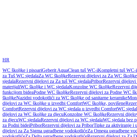
HR
WC školjke i pisoari
Geberit AquaClean tuš WC-i
Kompletni tuš WC-i
za Tuš WC sjedala
Za WC školjke
Rezervni dijelovi za Za WC školjke
sjedala
Rezervni dijelovi za Za tuš WC sjedala
Pribor
Rezervni dijelovi
materijali
WC školjke i WC sjedala
Konzolne WC školjke
Rezervni di
funkcijom bidea
Podne WC školjke
Rezervni dijelovi za Podne WC šk
školjke
Nazidni vodokotlići za WC školjke od sanitarne keramike
Mon
dijelovi za WC školjke u izvedbi Comfort
WC školjke, povišene
Rezer
Comfort
Rezervni dijelovi za WC sjedala u izvedbi Comfort
WC sjeda
dijelovi za WC školjke za djecu
Konzolne WC školjke
Rezervni dijel
za djecu
WC sjedala
Rezervni dijelovi za WC sjedala
WC sjedala bez p
za Podni bidei
Pribor
Rezervni dijelovi za Pribor
Tipke za aktiviranje i 
dijelovi za Za Sigma ugradbene vodokotliće
Za Omega ugradbene vod
vodokotliće
Za Delta ugradbene vodokotliće
Rezervni dijelovi za Za 