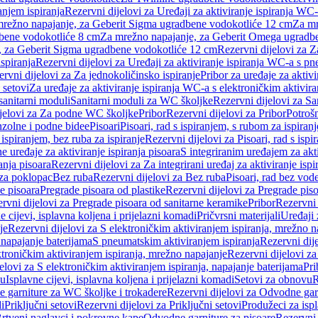
anjem ispiranja
Rezervni dijelovi za Uređaji za aktiviranje ispiranja WC-
 mrežno napajanje, za Geberit Sigma ugradbene vodokotliće 12 cm
Za mr
dbene vodokotliće 8 cm
Za mrežno napajanje, za Geberit Omega ugradb
a, za Geberit Sigma ugradbene vodokotliće 12 cm
Rezervni dijelovi za 
spiranja
Rezervni dijelovi za Uređaji za aktiviranje ispiranja WC-a s p
rvni dijelovi za Za jednokoličinsko ispiranje
Pribor za uređaje za aktiv
 setovi
Za uređaje za aktiviranje ispiranja WC-a s elektroničkim aktivira
sanitarni moduli
Sanitarni moduli za WC školjke
Rezervni dijelovi za S
jelovi za Za podne WC školjke
Pribor
Rezervni dijelovi za Pribor
Potrošn
nzolne i podne bidee
Pisoari
Pisoari, rad s ispiranjem, s rubom za ispiranj
s ispiranjem, bez ruba za ispiranje
Rezervni dijelovi za Pisoari, rad s ispi
 uređaje za aktiviranje ispiranja pisoara
S integriranim uređajem za akti
ranja pisoara
Rezervni dijelovi za Za integrirani uređaj za aktiviranje ispi
 za poklopac
Bez ruba
Rezervni dijelovi za Bez ruba
Pisoari, rad bez vod
e pisoara
Pregrade pisoara od plastike
Rezervni dijelovi za Pregrade piso
rvni dijelovi za Pregrade pisoara od sanitarne keramike
Pribor
Rezervni 
e cijevi, isplavna koljena i prijelazni komadi
Pričvrsni materijali
Uređaji 
je
Rezervni dijelovi za S elektroničkim aktiviranjem ispiranja, mrežno n
 napajanje baterijama
S pneumatskim aktiviranjem ispiranja
Rezervni dij
ktroničkim aktiviranjem ispiranja, mrežno napajanje
Rezervni dijelovi za
elovi za S elektroničkim aktiviranjem ispiranja, napajanje baterijama
Pri
du
Isplavne cijevi, isplavna koljena i prijelazni komadi
Setovi za obnovu
R
 garniture za WC školjke i trokadere
Rezervni dijelovi za Odvodne gar
i
Priključni setovi
Rezervni dijelovi za Priključni setovi
Produžeci za isp
rtveni naglavci i pokrovne kape
Odvodne garniture za pisoare
Rezervni 