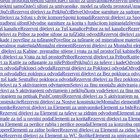
štedu prostora
Direktni samočisteći sifoni za umivaonike
Rezervni dijelo
irektni samočisteći sifoni za umivaonike, model za uštedu prostora
Ugrad
ljučci
Rezervni dijelovi za Priključci
Brtve
Odvodne garniture za sudope
ijelovi za Sifoni s dvije komore
Spojni komadi
Rezervni dijelovi za Sp
radbeni sifoni
Odvodne garniture za korita s funkcijom ispiranja
Izljevni
š kanalice
Rezervni dijelovi za Tuš kanalice
Pribor za tuš kanalice
Rezerv
jelovi za Pribor za podne sifone za tuš
Zidni odvodi
Rezervni dijelovi z
kade i površine za tuširanje
Površine za tuširanje od mineralnog materij
neralnog materijala
Montažni elementi
Rezervni dijelovi za Montažni ele
dijelovi za Kabine, pregradne stijene i vrata za tuš prostor
Tuš kabine
Re
 dijelovi za Vrata za tuš prostor
Pribor
Rezervni dijelovi za Pribor
Kutije
i za Kutije za odlaganje za niše
Pribor
Priključci za tuševe i kade
Odvodne
em odvoda
Poklopci odvoda
Rezervni dijelovi za Poklopci odvoda
Odvodn
em odvoda
Bez poklopca odvoda
Rezervni dijelovi za Bez poklopca odv
 tuš kade Sestra
Bez poklopca odvoda
Rezervni dijelovi za Bez poklop
jelovi za S aktiviranjem odvrtanjem
Setovi za finu montažu aktiviranja
elovi za S aktiviranjem odvrtanjem i priključkom vode
Setovi za finu mo
viranjem na pritisak PushControl
Rezervni dijelovi za S aktiviranjem na
onstrukcije
Rezervni dijelovi za Nosive konstrukcije
Montažni elementi
R
aonike
Rezervni dijelovi za Elementi za umivaonike
Elementi za bide
Rez
Rezervni dijelovi za Elementi za tuševe sa zidnim odvodom
Elementi za
grade za tuš u ravnini poda
Elementi za korita
Rezervni dijelovi za Eleme
za Elementi za perilice rublja i perilice posuđa
Elementi za konzolna opt
opere
Elementi za zidne bojlere
Rezervni dijelovi za Elementi za zidne b
ke
Rezervni dijelovi za Elementi za WC školjke
Elementi za umivaonike