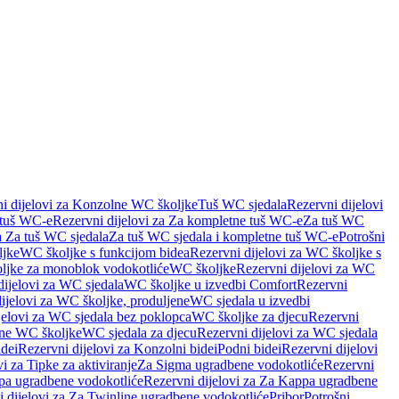
i dijelovi za Konzolne WC školjke
Tuš WC sjedala
Rezervni dijelovi
 tuš WC-e
Rezervni dijelovi za Za kompletne tuš WC-e
Za tuš WC
a Za tuš WC sjedala
Za tuš WC sjedala i kompletne tuš WC-e
Potrošni
ljke
WC školjke s funkcijom bidea
Rezervni dijelovi za WC školjke s
oljke za monoblok vodokotliće
WC školjke
Rezervni dijelovi za WC
dijelovi za WC sjedala
WC školjke u izvedbi Comfort
Rezervni
ijelovi za WC školjke, produljene
WC sjedala u izvedbi
jelovi za WC sjedala bez poklopca
WC školjke za djecu
Rezervni
dne WC školjke
WC sjedala za djecu
Rezervni dijelovi za WC sjedala
dei
Rezervni dijelovi za Konzolni bidei
Podni bidei
Rezervni dijelovi
i za Tipke za aktiviranje
Za Sigma ugradbene vodokotliće
Rezervni
a ugradbene vodokotliće
Rezervni dijelovi za Za Kappa ugradbene
 dijelovi za Za Twinline ugradbene vodokotliće
Pribor
Potrošni