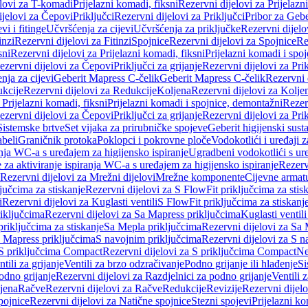
elovi za T-komadi
Prijelazni komadi, fiksni
Rezervni dijelovi za Prijelazn
ijelovi za Čepovi
Priključci
Rezervni dijelovi za Priključci
Pribor za Gebe
vi i fitinge
Učvršćenja za cijevi
Učvršćenja za priključke
Rezervni dijelo
inzi
Rezervni dijelovi za Fitinzi
Spojnice
Rezervni dijelovi za Spojnice
Re
sni
Rezervni dijelovi za Prijelazni komadi, fiksni
Prijelazni komadi i spo
ezervni dijelovi za Čepovi
Priključci za grijanje
Rezervni dijelovi za Prik
nja za cijevi
Geberit Mapress C-čelik
Geberit Mapress C-čelik
Rezervni 
kcije
Rezervni dijelovi za Redukcije
Koljena
Rezervni dijelovi za Kolje
 Prijelazni komadi, fiksni
Prijelazni komadi i spojnice, demontažni
Rezerv
ezervni dijelovi za Čepovi
Priključci za grijanje
Rezervni dijelovi za Prik
Sistemske brtve
Set vijaka za prirubničke spojeve
Geberit higijenski sust
beli
Graničnik protoka
Poklopci i pokrovne ploče
Vodokotlići i uređaji 
ranja WC-a s uređajem za higijensko ispiranje
Ugradbeni vodokotlići s ure
e za aktiviranje ispiranja WC-a s uređajem za higijensko ispiranje
Rezervn
Rezervni dijelovi za Mrežni dijelovi
Mrežne komponente
Cijevne armat
jučcima za stiskanje
Rezervni dijelovi za S FlowFit priključcima za stis
i
Rezervni dijelovi za Kuglasti ventili
S FlowFit priključcima za stiskanj
iključcima
Rezervni dijelovi za Sa Mapress priključcima
Kuglasti ventil
priključcima za stiskanje
Sa Mepla priključcima
Rezervni dijelovi za Sa
a Mapress priključcima
S navojnim priključcima
Rezervni dijelovi za S n
S priključcima Compact
Rezervni dijelovi za S priključcima Compact
Ne
tili za grijanje
Ventili za brzo odzračivanje
Podno grijanje ili hlađenje
Si
odno grijanje
Rezervni dijelovi za Razdjelnici za podno grijanje
Ventili 
jena
Račve
Rezervni dijelovi za Račve
Redukcije
Revizije
Rezervni dijelo
pojnice
Rezervni dijelovi za Natične spojnice
Stezni spojevi
Prijelazni ko