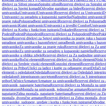
dijelovi za Sifoni pisoara
Spiralni sifoni
Rezervni dijelovi za Spiralni si
dijelovi za Spojni komadi
Odvodne garniture za bidee
Rezervni dijelov
umivaonika
Umivaonici
Umivaonici
Rezervni dijelovi za Umivaonici
Dv
Umivaonici za ugradnju u kupaonski namještaj
Nadpultni umivaonici
R
pranje ruku
Poluugradbeni umivaonici
Rezervni dijelovi za Poluugrad
umivaonici
Kutni umivaonici
Umivaonici u izvedbi Comfort
Umivaonic
dijelovi za Korita s funkcijom ispiranja
Trokaderi
Rezervni dijelovi za 
Podesti
Podesti
Polupodesti
Rezervni dijelovi za Polupodesti
Pribor
Pokl
bazom
Rezervni dijelovi za Setovi umivaonika za pranje ruku s bazom
ugradnog umivaonika s bazom
Setovi ugradbenih umivaonika s bazo
umivaonike
Za umivaonike za pranje ruku
Rezervni dijelovi za Za umi
umivaonike
Za umivaonike za ugradnju u kupaonski namještaj
Rezervn
umivaonike u obliku zdjele
Rezervni dijelovi za Za nadpultne umivaon
umivaonike
Bočni elementi
Rezervni dijelovi za Bočni elementi
Niski b
dijelovi za Srednje visoki elementi
Konzolni elementi
Rezervni dijelov
dijelovi za Pribor
Ulošci za ladice i kutije za odlaganje stvari
Držači ruč
elementi s ogledalom
Ogledala
Rezervni dijelovi za Ogledala
S integri
ogledalom
S integriranom rasvjetom
Rezervni dijelovi za S integriran
pribor
Utičnice
Armature
Armature za umivaonike
Rezervni dijelovi za
umivaonik, napajanje baterijama
Rezervni dijelovi za Montaža na umiv
generatorom
Montaža na umivaonik, jednoručne armature
Rezervni di
napajanje
Zidna montaža, napajanje baterijama
Rezervni dijelovi za Zi
montaža, dvoručne armature
Rezervni dijelovi za Zidna montaža, dvo
umivaonike, sudopere, uređaje i korita s funkcijom ispiranja
Odvodne g