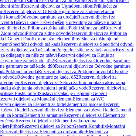
vi za Direktni samočisteći sifoni za umivaonike
Direktni samočisteći
beni sifoni
Rezervni dijelovi za Ugradbeni sifoni
Priključci za
re
Rezervni dijelovi za Odvodne garniture za sudopere
Lučni
ojni komadi
Odvodne garniture za uređaje
Rezervni dijelovi za
 ventili
Tuševi i kade
Tuševi
Rješenja odvodnje za tuševe u razini
ni dijelovi za Pribor za tuš kanalice
Podni sifoni za tuš
Rezervni
a Zidni odvodi
Pribor za zidne odvode
Rezervni dijelovi za Pribor za
ala i Geberit Duofix montažni elementi
Površine za tuširanje od
menti
Specifični odvodi tuš kada
Rezervni dijelovi za Specifični odvodi
zervni dijelovi za Tuš kabine
Pregradne stijene za tuš prostor
Rezervni
 za odlaganje za niše za tuševe
Rezervni dijelovi za Kutije za
 garniture za tuš kade, d52
Rezervni dijelovi za Odvodne garniture
e garniture za tuš kade, d90
Rezervni dijelovi za Odvodne garniture
oda
Poklopci odvoda
Rezervni dijelovi za Poklopci odvoda
Odvodne
ca odvoda
Odvodne garniture za kade, d52
Rezervni dijelovi za
 odvrtanjem
Rezervni dijelovi za Setovi za finu montažu aktiviranja
ntažu aktiviranja odvrtanjem i priključka vode
Rezervni dijelovi za
 pritisak PushControl
Sustavi instalacije i ispiranja
Geberit
ezervni dijelovi za Montažni elementi
Elementi za WC
ervni dijelovi za Elementi za bide
Elementi za pisoare
Rezervni
 tuševe i kade
Rezervni dijelovi za Elementi za tuševe i kade
Elementi
nti za korita
Elementi za armature
Rezervni dijelovi za Elementi za
erećenja
Rezervni dijelovi za Elementi za konzolna
ojlere
Pribor
Rezervni dijelovi za Pribor
Geberit Kombifix
Montažni
Rezervni dijelovi za Elementi za umivaonike
Elementi za