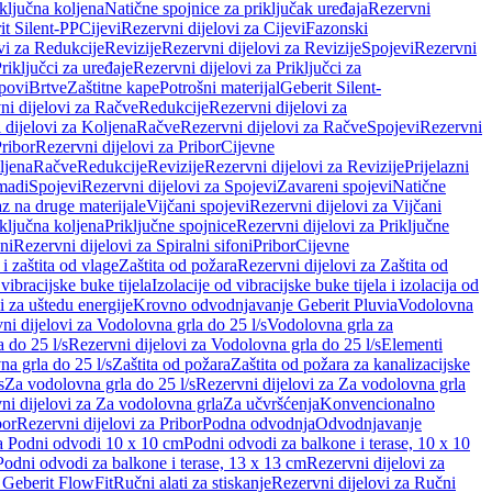
iključna koljena
Natične spojnice za priključak uređaja
Rezervni
it Silent-PP
Cijevi
Rezervni dijelovi za Cijevi
Fazonski
vi za Redukcije
Revizije
Rezervni dijelovi za Revizije
Spojevi
Rezervni
riključci za uređaje
Rezervni dijelovi za Priključci za
povi
Brtve
Zaštitne kape
Potrošni materijal
Geberit Silent-
ni dijelovi za Račve
Redukcije
Rezervni dijelovi za
 dijelovi za Koljena
Račve
Rezervni dijelovi za Račve
Spojevi
Rezervni
ribor
Rezervni dijelovi za Pribor
Cijevne
ljena
Račve
Redukcije
Revizije
Rezervni dijelovi za Revizije
Prijelazni
madi
Spojevi
Rezervni dijelovi za Spojevi
Zavareni spojevi
Natične
az na druge materijale
Vijčani spojevi
Rezervni dijelovi za Vijčani
iključna koljena
Priključne spojnice
Rezervni dijelovi za Priključne
oni
Rezervni dijelovi za Spiralni sifoni
Pribor
Cijevne
i zaštita od vlage
Zaštita od požara
Rezervni dijelovi za Zaštita od
 vibracijske buke tijela
Izolacije od vibracijske buke tijela i izolacija od
i za uštedu energije
Krovno odvodnjavanje Geberit Pluvia
Vodolovna
ni dijelovi za Vodolovna grla do 25 l/s
Vodolovna grla za
 do 25 l/s
Rezervni dijelovi za Vodolovna grla do 25 l/s
Elementi
a grla do 25 l/s
Zaštita od požara
Zaštita od požara za kanalizacijske
s
Za vodolovna grla do 25 l/s
Rezervni dijelovi za Za vodolovna grla
ni dijelovi za Za vodolovna grla
Za učvršćenja
Konvencionalno
bor
Rezervni dijelovi za Pribor
Podna odvodnja
Odvodnjavanje
za Podni odvodi 10 x 10 cm
Podni odvodi za balkone i terase, 10 x 10
Podni odvodi za balkone i terase, 13 x 13 cm
Rezervni dijelovi za
a Geberit FlowFit
Ručni alati za stiskanje
Rezervni dijelovi za Ručni