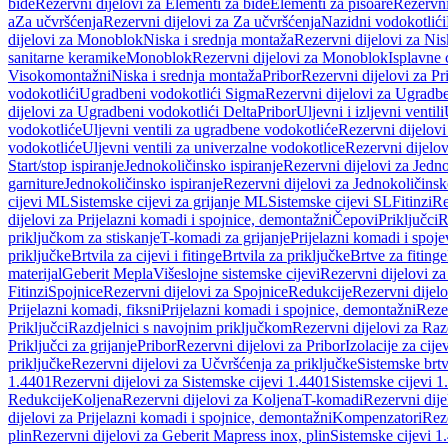
bide
Rezervni dijelovi za Elementi za bide
Elementi za pisoare
Rezervni
a
Za učvršćenja
Rezervni dijelovi za Za učvršćenja
Nazidni vodokotlići
dijelovi za Monoblok
Niska i srednja montaža
Rezervni dijelovi za Nis
sanitarne keramike
Monoblok
Rezervni dijelovi za Monoblok
Isplavne 
Visokomontažni
Niska i srednja montaža
Pribor
Rezervni dijelovi za Pr
vodokotlići
Ugradbeni vodokotlići Sigma
Rezervni dijelovi za Ugradb
dijelovi za Ugradbeni vodokotlići Delta
Pribor
Uljevni i izljevni ventili
vodokotliće
Uljevni ventili za ugradbene vodokotliće
Rezervni dijelovi
vodokotliće
Uljevni ventili za univerzalne vodokotlice
Rezervni dijelov
Start/stop ispiranje
Jednokoličinsko ispiranje
Rezervni dijelovi za Jedno
garniture
Jednokoličinsko ispiranje
Rezervni dijelovi za Jednokoličinsk
cijevi ML
Sistemske cijevi za grijanje ML
Sistemske cijevi SL
Fitinzi
Re
dijelovi za Prijelazni komadi i spojnice, demontažni
Čepovi
Priključci
R
priključkom za stiskanje
T-komadi za grijanje
Prijelazni komadi i spoje
priključke
Brtvila za cijevi i fitinge
Brtvila za priključke
Brtve za fitinge
materijal
Geberit Mepla
Višeslojne sistemske cijevi
Rezervni dijelovi za
Fitinzi
Spojnice
Rezervni dijelovi za Spojnice
Redukcije
Rezervni dijel
Prijelazni komadi, fiksni
Prijelazni komadi i spojnice, demontažni
Rezer
Priključci
Razdjelnici s navojnim priključkom
Rezervni dijelovi za Raz
Priključci za grijanje
Pribor
Rezervni dijelovi za Pribor
Izolacije za cijev
priključke
Rezervni dijelovi za Učvršćenja za priključke
Sistemske brt
1.4401
Rezervni dijelovi za Sistemske cijevi 1.4401
Sistemske cijevi 1
Redukcije
Koljena
Rezervni dijelovi za Koljena
T-komadi
Rezervni dij
dijelovi za Prijelazni komadi i spojnice, demontažni
Kompenzatori
Rez
plin
Rezervni dijelovi za Geberit Mapress inox, plin
Sistemske cijevi 1