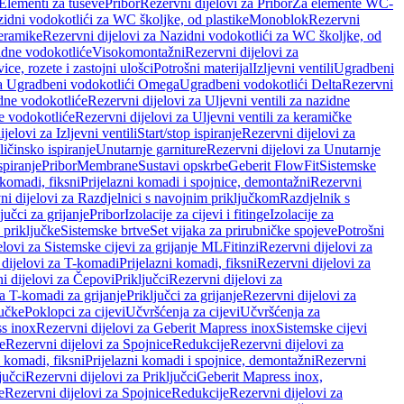
 Elementi za tuševe
Pribor
Rezervni dijelovi za Pribor
Za elemente WC-
zidni vodokotlići za WC školjke, od plastike
Monoblok
Rezervni
keramike
Rezervni dijelovi za Nazidni vodokotlići za WC školjke, od
zidne vodokotliće
Visokomontažni
Rezervni dijelovi za
ce, rozete i zastojni ulošci
Potrošni materijal
Izljevni ventili
Ugradbeni
za Ugradbeni vodokotlići Omega
Ugradbeni vodokotlići Delta
Rezervni
idne vodokotliće
Rezervni dijelovi za Uljevni ventili za nazidne
ke vodokotliće
Rezervni dijelovi za Uljevni ventili za keramičke
jelovi za Izljevni ventili
Start/stop ispiranje
Rezervni dijelovi za
ičinsko ispiranje
Unutarnje garniture
Rezervni dijelovi za Unutarnje
spiranje
Pribor
Membrane
Sustavi opskrbe
Geberit FlowFit
Sistemske
 komadi, fiksni
Prijelazni komadi i spojnice, demontažni
Rezervni
ni dijelovi za Razdjelnici s navojnim priključkom
Razdjelnik s
jučci za grijanje
Pribor
Izolacije za cijevi i fitinge
Izolacije za
 priključke
Sistemske brtve
Set vijaka za prirubničke spojeve
Potrošni
elovi za Sistemske cijevi za grijanje ML
Fitinzi
Rezervni dijelovi za
 dijelovi za T-komadi
Prijelazni komadi, fiksni
Rezervni dijelovi za
i dijelovi za Čepovi
Priključci
Rezervni dijelovi za
za T-komadi za grijanje
Priključci za grijanje
Rezervni dijelovi za
jučke
Poklopci za cijevi
Učvršćenja za cijevi
Učvršćenja za
s inox
Rezervni dijelovi za Geberit Mapress inox
Sistemske cijevi
e
Rezervni dijelovi za Spojnice
Redukcije
Rezervni dijelovi za
i komadi, fiksni
Prijelazni komadi i spojnice, demontažni
Rezervni
jučci
Rezervni dijelovi za Priključci
Geberit Mapress inox,
e
Rezervni dijelovi za Spojnice
Redukcije
Rezervni dijelovi za