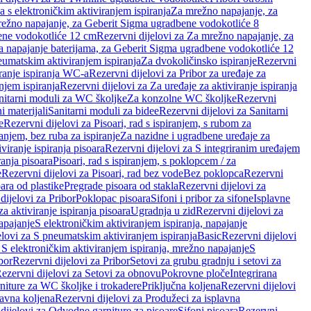
a s elektroničkim aktiviranjem ispiranja
Za mrežno napajanje, za
ežno napajanje, za Geberit Sigma ugradbene vodokotliće 8
ene vodokotliće 12 cm
Rezervni dijelovi za Za mrežno napajanje, za
Za napajanje baterijama, za Geberit Sigma ugradbene vodokotliće 12
neumatskim aktiviranjem ispiranja
Za dvokoličinsko ispiranje
Rezervni
iranje ispiranja WC-a
Rezervni dijelovi za Pribor za uređaje za
njem ispiranja
Rezervni dijelovi za Za uređaje za aktiviranje ispiranja
anitarni moduli za WC školjke
Za konzolne WC školjke
Rezervni
i materijali
Sanitarni moduli za bidee
Rezervni dijelovi za Sanitarni
e
Rezervni dijelovi za Pisoari, rad s ispiranjem, s rubom za
ranjem, bez ruba za ispiranje
Za nazidne i ugradbene uređaje za
viranje ispiranja pisoara
Rezervni dijelovi za S integriranim uređajem
ranja pisoara
Pisoari, rad s ispiranjem, s poklopcem / za
e
Rezervni dijelovi za Pisoari, rad bez vode
Bez poklopca
Rezervni
ara od plastike
Pregrade pisoara od stakla
Rezervni dijelovi za
dijelovi za Pribor
Poklopac pisoara
Sifoni i pribor za sifone
Isplavne
za aktiviranje ispiranja pisoara
Ugradnja u zid
Rezervni dijelovi za
apajanje
S elektroničkim aktiviranjem ispiranja, napajanje
elovi za S pneumatskim aktiviranjem ispiranja
Basic
Rezervni dijelovi
 S elektroničkim aktiviranjem ispiranja, mrežno napajanje
S
bor
Rezervni dijelovi za Pribor
Setovi za grubu gradnju i setovi za
ezervni dijelovi za Setovi za obnovu
Pokrovne ploče
Integrirana
niture za WC školjke i trokadere
Priključna koljena
Rezervni dijelovi
lavna koljena
Rezervni dijelovi za Produžeci za isplavna
dijelovi za Odvodne garniture za pisoare
Sifoni pisoara
Rezervni