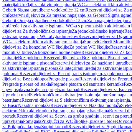
materijali
Uređaji za aktiviranje ispiranja WC-a s elektroničkim aktivir
Geberit Sigma ugradbene vodokotliće 12 cm
Rezervni dijelovi za Za
cm
Rezervni dijelovi za Za mrežno napajanje, za Geberit Sigma ugra
Geberit Omega ugradbene vodokotliće 12 cm
Za napajanje baterijam
cm
Uređaji za aktiviranje ispiranja WC-a s pneumatskim aktiviranjem i
dijelovi za Za dvokoličinsko ispiranje
Za jednokoličinsko ispiranje
Reze
aktiviranje ispiranja WC-a
Ugradni setovi
Rezervni dijelovi za Ugradni
WC-a s elektroničkim aktiviranjem ispiranja
Spojevi
Geberit Monolith 
dijelovi za Za konzolne WC školjke
Za podne WC školjke
Rezervni di
moduli za bidee
Za konzolne i podne bidee
Rezervni dijelovi za Za ko
ispiranje
Bez poklopca
Rezervni dijelovi za Bez poklopca
Pisoari, rad 
aktiviranje ispiranja pisoara
Rezervni dijelovi za Za nazidne i ugradbene
za aktiviranje ispiranja pisoara
Za integrirani uređaj za aktiviranje ispi
poklopac
Rezervni dijelovi za Pisoari, rad s ispiranjem, s poklopcem /
dijelovi za Bez poklopca
Pregrade pisoara
Rezervni dijelovi za Pregrad
Pregrade pisoara od stakla
Pregrade pisoara od sanitarne keramike
Reze
cijevi, isplavna koljena i prijelazni komadi
Rezervni dijelovi za Isplavn
Ugradnja u zid
S elektroničkim aktiviranjem ispiranja, mrežno napajan
baterijama
Rezervni dijelovi za S elektroničkim aktiviranjem ispiranja,
za Basic
Nazidna montaža
Rezervni dijelovi za Nazidna montaža
S ele
elektroničkim aktiviranjem ispiranja, napajanje baterijama
Rezervni dij
preradu
Rezervni dijelovi za Setovi za grubu gradnju i setovi za prera
upravljanja
Pomagala
Priključci za WC školjke, pisoare i bidee
Odvodne
za Priključna koljena
Spojni komadi
Rezervni dijelovi za Spojni komad
koljena
Priključci od PVC-a
Rezervni dijelovi za Priključci od PVC-a
B