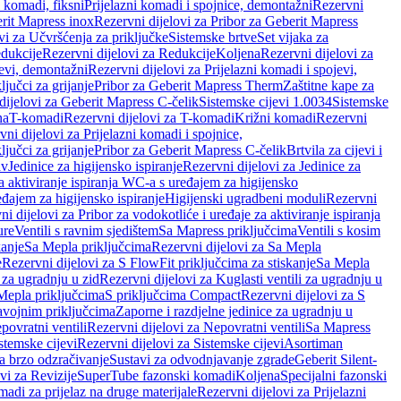
i komadi, fiksni
Prijelazni komadi i spojnice, demontažni
Rezervni
rit Mapress inox
Rezervni dijelovi za Pribor za Geberit Mapress
vi za Učvršćenja za priključke
Sistemske brtve
Set vijaka za
dukcije
Rezervni dijelovi za Redukcije
Koljena
Rezervni dijelovi za
jevi, demontažni
Rezervni dijelovi za Prijelazni komadi i spojevi,
ljučci za grijanje
Pribor za Geberit Mapress Therm
Zaštitne kape za
dijelovi za Geberit Mapress C-čelik
Sistemske cijevi 1.0034
Sistemske
na
T-komadi
Rezervni dijelovi za T-komadi
Križni komadi
Rezervni
ni dijelovi za Prijelazni komadi i spojnice,
ljučci za grijanje
Pribor za Geberit Mapress C-čelik
Brtvila za cijevi i
av
Jedinice za higijensko ispiranje
Rezervni dijelovi za Jedinice za
za aktiviranje ispiranja WC-a s uređajem za higijensko
đajem za higijensko ispiranje
Higijenski ugradbeni moduli
Rezervni
i dijelovi za Pribor za vodokotliće i uređaje za aktiviranje ispiranja
ure
Ventili s ravnim sjedištem
Sa Mapress priključcima
Ventili s kosim
kanje
Sa Mepla priključcima
Rezervni dijelovi za Sa Mepla
e
Rezervni dijelovi za S FlowFit priključcima za stiskanje
Sa Mepla
i za ugradnju u zid
Rezervni dijelovi za Kuglasti ventili za ugradnju u
 Mepla priključcima
S priključcima Compact
Rezervni dijelovi za S
avojnim priključcima
Zaporne i razdjelne jedinice za ugradnju u
povratni ventili
Rezervni dijelovi za Nepovratni ventili
Sa Mapress
stemske cijevi
Rezervni dijelovi za Sistemske cijevi
Asortiman
za brzo odzračivanje
Sustavi za odvodnjavanje zgrade
Geberit Silent-
vi za Revizije
SuperTube fazonski komadi
Koljena
Specijalni fazonski
madi za prijelaz na druge materijale
Rezervni dijelovi za Prijelazni